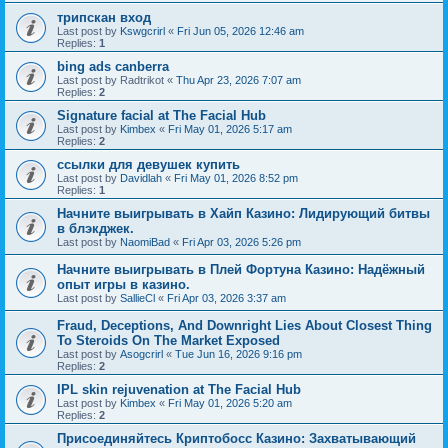
трипскан вход
Last post by
Kswgcrirl
«
Fri Jun 05, 2026 12:46 am
Replies:
1
bing ads canberra
Last post by
Radtrikot
«
Thu Apr 23, 2026 7:07 am
Replies:
2
Signature facial at The Facial Hub
Last post by
Kimbex
«
Fri May 01, 2026 5:17 am
Replies:
2
ссылки для девушек купить
Last post by
Davidlah
«
Fri May 01, 2026 8:52 pm
Replies:
1
Начните выигрывать в Хайп Казино: Лидирующий битвы
в блэкджек.
Last post by
NaomiBad
«
Fri Apr 03, 2026 5:26 pm
Начните выигрывать в Плей Фортуна Казино: Надёжный
опыт игры в казино.
Last post by
SallieCl
«
Fri Apr 03, 2026 3:37 am
Fraud, Deceptions, And Downright Lies About Closest Thing
To Steroids On The Market Exposed
Last post by
Asogcrirl
«
Tue Jun 16, 2026 9:16 pm
Replies:
2
IPL skin rejuvenation at The Facial Hub
Last post by
Kimbex
«
Fri May 01, 2026 5:20 am
Replies:
2
Присоединяйтесь Криптобосс Казино: Захватывающий