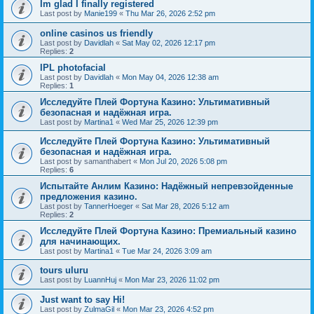
Im glad I finally registered
Last post by
Manie199
«
Thu Mar 26, 2026 2:52 pm
online casinos us friendly
Last post by
Davidlah
«
Sat May 02, 2026 12:17 pm
Replies:
2
IPL photofacial
Last post by
Davidlah
«
Mon May 04, 2026 12:38 am
Replies:
1
Исследуйте Плей Фортуна Казино: Ультимативный
безопасная и надёжная игра.
Last post by
Martina1
«
Wed Mar 25, 2026 12:39 pm
Исследуйте Плей Фортуна Казино: Ультимативный
безопасная и надёжная игра.
Last post by
samanthabert
«
Mon Jul 20, 2026 5:08 pm
Replies:
6
Испытайте Анлим Казино: Надёжный непревзойденные
предложения казино.
Last post by
TannerHoeger
«
Sat Mar 28, 2026 5:12 am
Replies:
2
Исследуйте Плей Фортуна Казино: Премиальный казино
для начинающих.
Last post by
Martina1
«
Tue Mar 24, 2026 3:09 am
tours uluru
Last post by
LuannHuj
«
Mon Mar 23, 2026 11:02 pm
Just want to say Hi!
Last post by
ZulmaGil
«
Mon Mar 23, 2026 4:52 pm