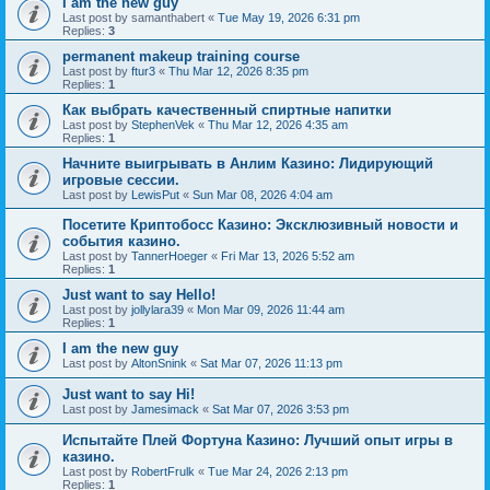
I am the new guy
Last post by
samanthabert
«
Tue May 19, 2026 6:31 pm
Replies:
3
permanent makeup training course
Last post by
ftur3
«
Thu Mar 12, 2026 8:35 pm
Replies:
1
Как выбрать качественный спиртные напитки
Last post by
StephenVek
«
Thu Mar 12, 2026 4:35 am
Replies:
1
Начните выигрывать в Анлим Казино: Лидирующий
игровые сессии.
Last post by
LewisPut
«
Sun Mar 08, 2026 4:04 am
Посетите Криптобосс Казино: Эксклюзивный новости и
события казино.
Last post by
TannerHoeger
«
Fri Mar 13, 2026 5:52 am
Replies:
1
Just want to say Hello!
Last post by
jollylara39
«
Mon Mar 09, 2026 11:44 am
Replies:
1
I am the new guy
Last post by
AltonSnink
«
Sat Mar 07, 2026 11:13 pm
Just want to say Hi!
Last post by
Jamesimack
«
Sat Mar 07, 2026 3:53 pm
Испытайте Плей Фортуна Казино: Лучший опыт игры в
казино.
Last post by
RobertFrulk
«
Tue Mar 24, 2026 2:13 pm
Replies:
1