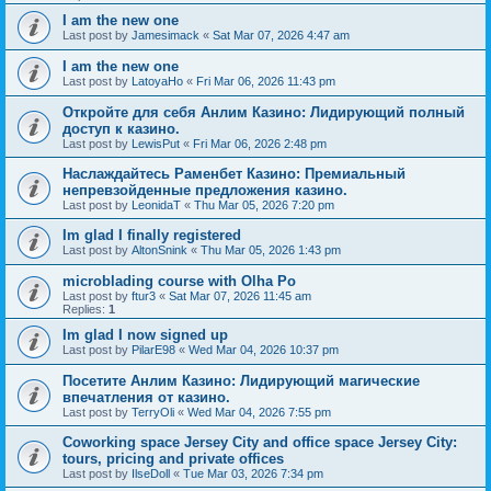
I am the new one
Last post by
Jamesimack
«
Sat Mar 07, 2026 4:47 am
I am the new one
Last post by
LatoyaHo
«
Fri Mar 06, 2026 11:43 pm
Откройте для себя Анлим Казино: Лидирующий полный
доступ к казино.
Last post by
LewisPut
«
Fri Mar 06, 2026 2:48 pm
Наслаждайтесь Раменбет Казино: Премиальный
непревзойденные предложения казино.
Last post by
LeonidaT
«
Thu Mar 05, 2026 7:20 pm
Im glad I finally registered
Last post by
AltonSnink
«
Thu Mar 05, 2026 1:43 pm
microblading course with Olha Po
Last post by
ftur3
«
Sat Mar 07, 2026 11:45 am
Replies:
1
Im glad I now signed up
Last post by
PilarE98
«
Wed Mar 04, 2026 10:37 pm
Посетите Анлим Казино: Лидирующий магические
впечатления от казино.
Last post by
TerryOli
«
Wed Mar 04, 2026 7:55 pm
Coworking space Jersey City and office space Jersey City:
tours, pricing and private offices
Last post by
IlseDoll
«
Tue Mar 03, 2026 7:34 pm