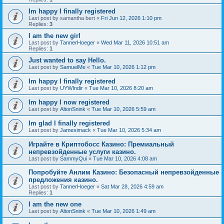
Im happy I finally registered
Last post by
samantha bert
«
Fri Jun 12, 2026 1:10 pm
Replies:
3
I am the new girl
Last post by
TannerHoeger
«
Wed Mar 11, 2026 10:51 am
Replies:
1
Just wanted to say Hello.
Last post by
SamuelMe
«
Tue Mar 10, 2026 1:12 pm
Im happy I finally registered
Last post by
UYWIndir
«
Tue Mar 10, 2026 8:20 am
Im happy I now registered
Last post by
AltonSnink
«
Tue Mar 10, 2026 5:59 am
Im glad I finally registered
Last post by
Jamesimack
«
Tue Mar 10, 2026 5:34 am
Играйте в Криптобосс Казино: Премиальный
непревзойденные услуги казино.
Last post by
SammyQui
«
Tue Mar 10, 2026 4:08 am
Попробуйте Анлим Казино: Безопасный непревзойденные
предложения казино.
Last post by
TannerHoeger
«
Sat Mar 28, 2026 4:59 am
Replies:
1
I am the new one
Last post by
AltonSnink
«
Tue Mar 10, 2026 1:49 am