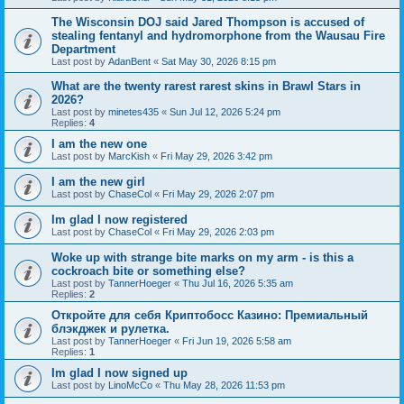
The Wisconsin DOJ said Jared Thompson is accused of
stealing fentanyl and hydromorphone from the Wausau Fire
Department
Last post by
AdanBent
«
Sat May 30, 2026 8:15 pm
What are the twenty rarest rarest skins in Brawl Stars in
2026?
Last post by
minetes435
«
Sun Jul 12, 2026 5:24 pm
Replies:
4
I am the new one
Last post by
MarcKish
«
Fri May 29, 2026 3:42 pm
I am the new girl
Last post by
ChaseCol
«
Fri May 29, 2026 2:07 pm
Im glad I now registered
Last post by
ChaseCol
«
Fri May 29, 2026 2:03 pm
Woke up with strange bite marks on my arm - is this a
cockroach bite or something else?
Last post by
TannerHoeger
«
Thu Jul 16, 2026 5:35 am
Replies:
2
Откройте для себя Криптобосс Казино: Премиальный
блэкджек и рулетка.
Last post by
TannerHoeger
«
Fri Jun 19, 2026 5:58 am
Replies:
1
Im glad I now signed up
Last post by
LinoMcCo
«
Thu May 28, 2026 11:53 pm