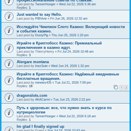
профессиональные советы по ставкам.
Last post by
TannerHoeger
«
Wed Jul 22, 2026 5:36 am
Replies:
1
Just wanted to say Hello.
Last post by
PIBVivie
«
Fri Jun 26, 2026 12:32 am
Исследуйте Чемпион Слотс Казино: Волнующий новости
и события казино.
Last post by
DustyPig
«
Thu Jun 25, 2026 1:20 pm
Играйте в Криптобосс Казино: Премиальный
приключения в казино ждут.
Last post by
ThierryHenry
«
Fri Jul 24, 2026 10:48 am
Replies:
3
Alergare montana
Last post by
InezSute
«
Wed Jun 24, 2026 1:32 pm
Играйте в Криптобосс Казино: Надёжный ежедневные
бесплатные вращения.
Last post by
minetes435
«
Tue Jul 21, 2026 7:09 pm
Replies:
18
1
2
dragonslots.com
Last post by
AKACarmi
«
Tue Jun 23, 2026 2:22 pm
Путь к здоровью: все, что нужно знать о курсе по
нутрициологии
Last post by
TannerHoeger
«
Wed Jul 22, 2026 6:18 am
Replies:
1
Im glad I finally signed up
Last post by
Guest
«
Sun Jul 19, 2026 10:43 am