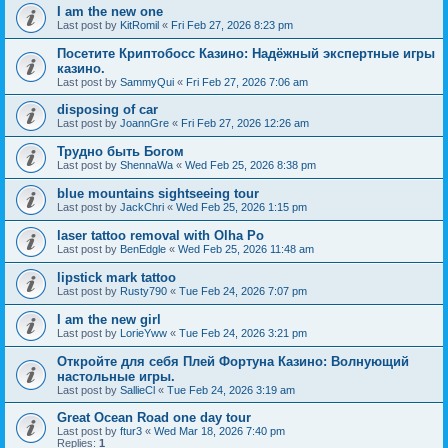
I am the new one
Last post by
KitRomil
«
Fri Feb 27, 2026 8:23 pm
Посетите Криптобосс Казино: Надёжный экспертные игры
казино.
Last post by
SammyQui
«
Fri Feb 27, 2026 7:06 am
disposing of car
Last post by
JoannGre
«
Fri Feb 27, 2026 12:26 am
Трудно быть Богом
Last post by
ShennaWa
«
Wed Feb 25, 2026 8:38 pm
blue mountains sightseeing tour
Last post by
JackChri
«
Wed Feb 25, 2026 1:15 pm
laser tattoo removal with Olha Po
Last post by
BenEdgle
«
Wed Feb 25, 2026 11:48 am
lipstick mark tattoo
Last post by
Rusty790
«
Tue Feb 24, 2026 7:07 pm
I am the new girl
Last post by
LorieYww
«
Tue Feb 24, 2026 3:21 pm
Откройте для себя Плей Фортуна Казино: Волнующий
настольные игры.
Last post by
SallieCl
«
Tue Feb 24, 2026 3:19 am
Great Ocean Road one day tour
Last post by
ftur3
«
Wed Mar 18, 2026 7:40 pm
Replies:
1