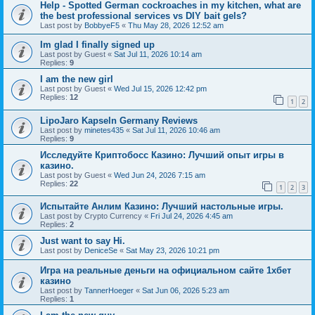
Help - Spotted German cockroaches in my kitchen, what are
the best professional services vs DIY bait gels?
Last post by
BobbyeF5
«
Thu May 28, 2026 12:52 am
Im glad I finally signed up
Last post by
Guest
«
Sat Jul 11, 2026 10:14 am
Replies:
9
I am the new girl
Last post by
Guest
«
Wed Jul 15, 2026 12:42 pm
Replies:
12
1
2
LipoJaro Kapseln Germany Reviews
Last post by
minetes435
«
Sat Jul 11, 2026 10:46 am
Replies:
9
Исследуйте Криптобосс Казино: Лучший опыт игры в
казино.
Last post by
Guest
«
Wed Jun 24, 2026 7:15 am
Replies:
22
1
2
3
Испытайте Анлим Казино: Лучший настольные игры.
Last post by
Crypto Currency
«
Fri Jul 24, 2026 4:45 am
Replies:
2
Just want to say Hi.
Last post by
DeniceSe
«
Sat May 23, 2026 10:21 pm
Игра на реальные деньги на официальном сайте 1хбет
казино
Last post by
TannerHoeger
«
Sat Jun 06, 2026 5:23 am
Replies:
1