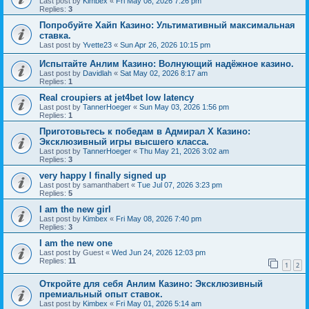
Last post by
Kimbex
«
Fri May 08, 2026 7:26 pm
Replies:
3
Попробуйте Хайп Казино: Ультимативный максимальная
ставка.
Last post by
Yvette23
«
Sun Apr 26, 2026 10:15 pm
Испытайте Анлим Казино: Волнующий надёжное казино.
Last post by
Davidlah
«
Sat May 02, 2026 8:17 am
Replies:
1
Real croupiers at jet4bet low latency
Last post by
TannerHoeger
«
Sun May 03, 2026 1:56 pm
Replies:
1
Приготовьтесь к победам в Адмирал Х Казино:
Эксклюзивный игры высшего класса.
Last post by
TannerHoeger
«
Thu May 21, 2026 3:02 am
Replies:
3
very happy I finally signed up
Last post by
samanthabert
«
Tue Jul 07, 2026 3:23 pm
Replies:
5
I am the new girl
Last post by
Kimbex
«
Fri May 08, 2026 7:40 pm
Replies:
3
I am the new one
Last post by
Guest
«
Wed Jun 24, 2026 12:03 pm
Replies:
11
1
2
Откройте для себя Анлим Казино: Эксклюзивный
премиальный опыт ставок.
Last post by
Kimbex
«
Fri May 01, 2026 5:14 am