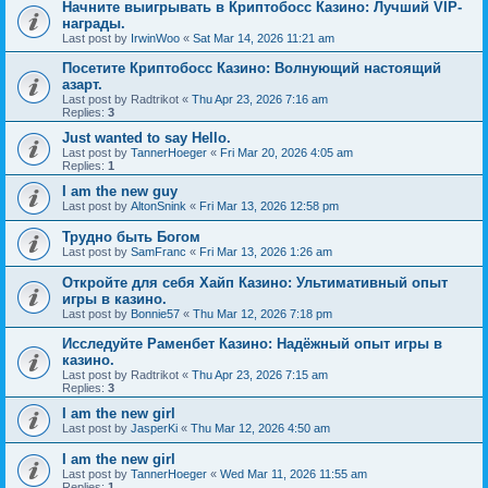
Начните выигрывать в Криптобосс Казино: Лучший VIP-
награды.
Last post by
IrwinWoo
«
Sat Mar 14, 2026 11:21 am
Посетите Криптобосс Казино: Волнующий настоящий
азарт.
Last post by
Radtrikot
«
Thu Apr 23, 2026 7:16 am
Replies:
3
Just wanted to say Hello.
Last post by
TannerHoeger
«
Fri Mar 20, 2026 4:05 am
Replies:
1
I am the new guy
Last post by
AltonSnink
«
Fri Mar 13, 2026 12:58 pm
Трудно быть Богом
Last post by
SamFranc
«
Fri Mar 13, 2026 1:26 am
Откройте для себя Хайп Казино: Ультимативный опыт
игры в казино.
Last post by
Bonnie57
«
Thu Mar 12, 2026 7:18 pm
Исследуйте Раменбет Казино: Надёжный опыт игры в
казино.
Last post by
Radtrikot
«
Thu Apr 23, 2026 7:15 am
Replies:
3
I am the new girl
Last post by
JasperKi
«
Thu Mar 12, 2026 4:50 am
I am the new girl
Last post by
TannerHoeger
«
Wed Mar 11, 2026 11:55 am
Replies:
1