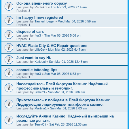
Основа впевненого образу
Last post by
Radtrikot
«
Thu Apr 23, 2026 7:14 am
Replies:
3
Im happy I now registered
Last post by
TannerHoeger
«
Wed Mar 04, 2026 8:59 am
Replies:
1
dispose of cars
Last post by
ftur3
«
Thu Mar 05, 2026 5:06 pm
Replies:
1
HVAC Platte City & AC Repair questions
Last post by
LillieGe
«
Mon Mar 02, 2026 6:47 am
Just want to say Hi.
Last post by
KatieLui
«
Sun Mar 01, 2026 12:48 pm
cosmetic tattooing lips
Last post by
ftur3
«
Sun Mar 08, 2026 6:53 pm
Replies:
1
Наслаждайтесь Плей Фортуна Казино: Надёжный
профессиональный гемблинг.
Last post by
SallieCl
«
Sun Mar 01, 2026 3:06 am
Приготовьтесь к победам в Плей Фортуна Казино:
Лидирующий лидирующая платформа казино.
Last post by
Martina1
«
Sun Mar 01, 2026 1:03 am
Исследуйте Анлим Казино: Надёжный выигрыши на
реальные деньги.
Last post by
TerryOli
«
Sat Feb 28, 2026 11:35 pm