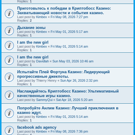
Replies:
1
Приготовьтесь к победам в Криптобосс Казино:
Захватывающий новости и события казино.
Last post by
Kimbex
«
Fri May 08, 2026 7:27 pm
Replies:
2
Дыхание зоны
Last post by
Kimbex
«
Fri May 01, 2026 5:17 am
Replies:
1
I am the new girl
Last post by
Kimbex
«
Fri May 01, 2026 5:14 am
Replies:
1
I am the new girl
Last post by
Davidlah
«
Sun May 03, 2026 10:46 am
Replies:
1
Испытайте Плей Фортуна Казино: Лидирующий
прогрессивные джекпоты.
Last post by
Thierry Henry
«
Sun Apr 26, 2026 2:32 pm
Replies:
1
Наслаждайтесь Криптобосс Казино: Ультимативный
качественные игры казино.
Last post by
SammyQui
«
Sat Apr 18, 2026 5:20 am
Попробуйте Анлим Казино: Лучший приключения в
казино ждут.
Last post by
Kimbex
«
Fri May 01, 2026 5:14 am
Replies:
1
facebook ads agency
Last post by
Kimbex
«
Fri May 08, 2026 7:36 pm