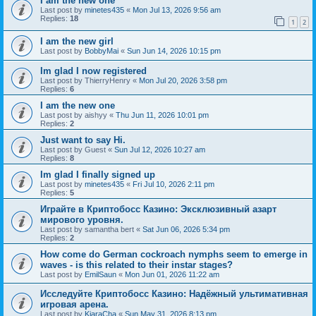
I am the new one
Last post by
minetes435
«
Mon Jul 13, 2026 9:56 am
Replies:
18
1
2
I am the new girl
Last post by
BobbyMai
«
Sun Jun 14, 2026 10:15 pm
Im glad I now registered
Last post by
ThierryHenry
«
Mon Jul 20, 2026 3:58 pm
Replies:
6
I am the new one
Last post by
aishyy
«
Thu Jun 11, 2026 10:01 pm
Replies:
2
Just want to say Hi.
Last post by
Guest
«
Sun Jul 12, 2026 10:27 am
Replies:
8
Im glad I finally signed up
Last post by
minetes435
«
Fri Jul 10, 2026 2:11 pm
Replies:
5
Играйте в Криптобосс Казино: Эксклюзивный азарт
мирового уровня.
Last post by
samantha bert
«
Sat Jun 06, 2026 5:34 pm
Replies:
2
How come do German cockroach nymphs seem to emerge in
waves - is this related to their instar stages?
Last post by
EmilSaun
«
Mon Jun 01, 2026 11:22 am
Исследуйте Криптобосс Казино: Надёжный ультимативная
игровая арена.
Last post by
KiaraCha
«
Sun May 31, 2026 8:13 pm