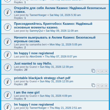
Replies:
1
Откройте для себя Анлим Казино: Надёжный безопасные
ставки.
Last post by
TannerHoeger
«
Sat May 16, 2026 5:30 am
Replies:
1
Присоединяйтесь Криптобосс Казино: Надёжный
основные моменты казино.
Last post by
SammyQui
«
Sat May 09, 2026 11:09 am
Начните выигрывать в Анлим Казино: Безопасный
игровые сессии.
Last post by
samantha bert
«
Mon May 11, 2026 5:05 pm
Replies:
2
Im happy I now registered
Last post by
AltonSnink
«
Thu May 07, 2026 8:07 pm
Just wanted to say Hello.
Last post by
Guest
«
Sun May 31, 2026 12:39 pm
Replies:
29
1
2
3
printable blackjack strategy chart pdf
Last post by
Guest
«
Sun May 31, 2026 12:55 pm
Replies:
28
1
2
3
I am the new girl
Last post by
Guest
«
Sun May 31, 2026 4:09 pm
Replies:
9
Im happy I now registered
Last post by
TannerHoeger
«
Thu May 21, 2026 2:51 am