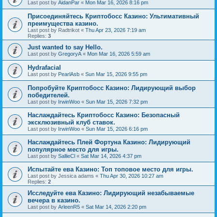
Last post by
AidanPar
«
Mon Mar 16, 2026 8:16 pm
Присоединяйтесь Криптобосс Казино: Ультимативный
преимущества казино.
Last post by
Radtrikot
«
Thu Apr 23, 2026 7:19 am
Replies:
3
Just wanted to say Hello.
Last post by
GregoryA
«
Mon Mar 16, 2026 5:59 am
Hydrafacial
Last post by
PearlAsb
«
Sun Mar 15, 2026 9:55 pm
Попробуйте Криптобосс Казино: Лидирующий выбор
победителей.
Last post by
IrwinWoo
«
Sun Mar 15, 2026 7:32 pm
Наслаждайтесь Криптобосс Казино: Безопасный
эксклюзивный клуб ставок.
Last post by
IrwinWoo
«
Sun Mar 15, 2026 6:16 pm
Наслаждайтесь Плей Фортуна Казино: Лидирующий
популярное место для игры.
Last post by
SallieCl
«
Sat Mar 14, 2026 4:37 pm
Испытайте ева Казино: Топ топовое место для игры.
Last post by
Jessica adams
«
Thu Apr 30, 2026 10:27 am
Replies:
2
Исследуйте ева Казино: Лидирующий незабываемые
вечера в казино.
Last post by
ArleenR5
«
Sat Mar 14, 2026 2:20 pm