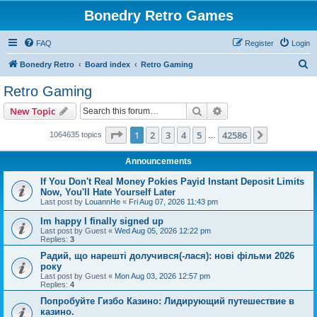
Bonedry Retro Games
FAQ
Register
Login
S
Bonedry Retro
Board index
Retro Gaming
e
Retro Gaming
a
Search
Advanced search
New Topic
r
c
Page
1
of
42586
1
2
3
4
5
42586
Next
1064635 topics
…
h
Announcements
If You Don't Real Money Pokies Payid Instant Deposit Limits
Now, You'll Hate Yourself Later
Last post by
LouannHe
«
Fri Aug 07, 2026 11:43 pm
Im happy I finally signed up
Last post by
Guest
«
Wed Aug 05, 2026 12:22 pm
Replies:
3
Радий, що нарешті долучився(-лася): нові фільми 2026
року
Last post by
Guest
«
Mon Aug 03, 2026 12:57 pm
Replies:
4
Попробуйте Гизбо Казино: Лидирующий путешествие в
казино.