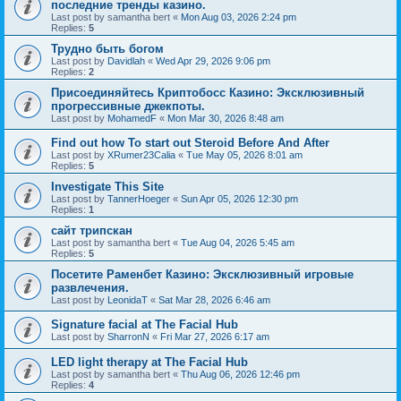
последние тренды казино.
Last post by
samantha bert
«
Mon Aug 03, 2026 2:24 pm
Replies:
5
Трудно быть богом
Last post by
Davidlah
«
Wed Apr 29, 2026 9:06 pm
Replies:
2
Присоединяйтесь Криптобосс Казино: Эксклюзивный
прогрессивные джекпоты.
Last post by
MohamedF
«
Mon Mar 30, 2026 8:48 am
Find out how To start out Steroid Before And After
Last post by
XRumer23Calia
«
Tue May 05, 2026 8:01 am
Replies:
5
Investigate This Site
Last post by
TannerHoeger
«
Sun Apr 05, 2026 12:30 pm
Replies:
1
сайт трипскан
Last post by
samantha bert
«
Tue Aug 04, 2026 5:45 am
Replies:
5
Посетите Раменбет Казино: Эксклюзивный игровые
развлечения.
Last post by
LeonidaT
«
Sat Mar 28, 2026 6:46 am
Signature facial at The Facial Hub
Last post by
SharronN
«
Fri Mar 27, 2026 6:17 am
LED light therapy at The Facial Hub
Last post by
samantha bert
«
Thu Aug 06, 2026 12:46 pm
Replies:
4