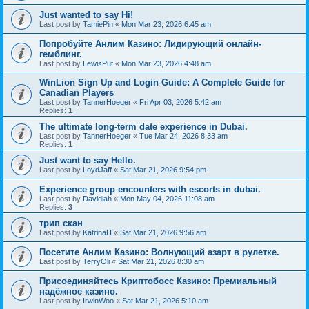
Just wanted to say Hi!
Last post by
TamiePin
«
Mon Mar 23, 2026 6:45 am
Попробуйте Анлим Казино: Лидирующий онлайн-
гемблинг.
Last post by
LewisPut
«
Mon Mar 23, 2026 4:48 am
WinLion Sign Up and Login Guide: A Complete Guide for
Canadian Players
Last post by
TannerHoeger
«
Fri Apr 03, 2026 5:42 am
Replies:
1
The ultimate long-term date experience in Dubai.
Last post by
TannerHoeger
«
Tue Mar 24, 2026 8:33 am
Replies:
1
Just want to say Hello.
Last post by
LoydJaff
«
Sat Mar 21, 2026 9:54 pm
Experience group encounters with escorts in dubai.
Last post by
Davidlah
«
Mon May 04, 2026 11:08 am
Replies:
3
трип скан
Last post by
KatrinaH
«
Sat Mar 21, 2026 9:56 am
Посетите Анлим Казино: Волнующий азарт в рулетке.
Last post by
TerryOli
«
Sat Mar 21, 2026 8:30 am
Присоединяйтесь Криптобосс Казино: Премиальный
надёжное казино.
Last post by
IrwinWoo
«
Sat Mar 21, 2026 5:10 am