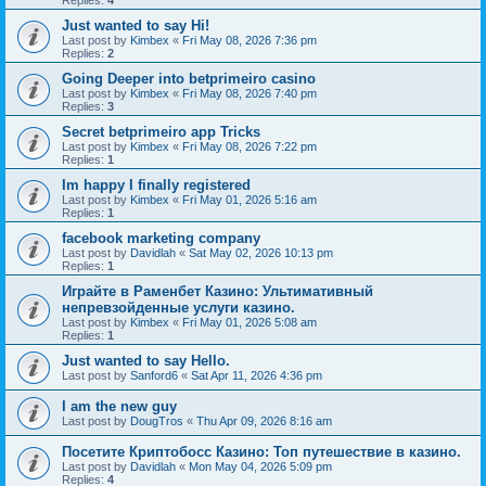
Replies:
4
Just wanted to say Hi!
Last post by
Kimbex
«
Fri May 08, 2026 7:36 pm
Replies:
2
Going Deeper into betprimeiro casino
Last post by
Kimbex
«
Fri May 08, 2026 7:40 pm
Replies:
3
Secret betprimeiro app Tricks
Last post by
Kimbex
«
Fri May 08, 2026 7:22 pm
Replies:
1
Im happy I finally registered
Last post by
Kimbex
«
Fri May 01, 2026 5:16 am
Replies:
1
facebook marketing company
Last post by
Davidlah
«
Sat May 02, 2026 10:13 pm
Replies:
1
Играйте в Раменбет Казино: Ультимативный
непревзойденные услуги казино.
Last post by
Kimbex
«
Fri May 01, 2026 5:08 am
Replies:
1
Just wanted to say Hello.
Last post by
Sanford6
«
Sat Apr 11, 2026 4:36 pm
I am the new guy
Last post by
DougTros
«
Thu Apr 09, 2026 8:16 am
Посетите Криптобосс Казино: Топ путешествие в казино.
Last post by
Davidlah
«
Mon May 04, 2026 5:09 pm
Replies:
4