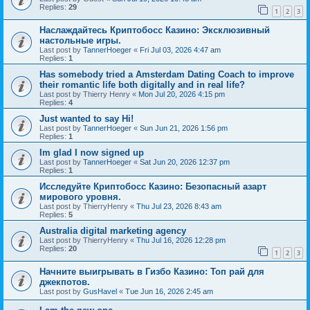
Replies:
29
1
2
3
Наслаждайтесь Криптобосс Казино: Эксклюзивный
настольные игры.
Last post by
TannerHoeger
«
Fri Jul 03, 2026 4:47 am
Replies:
1
Has somebody tried a Amsterdam Dating Coach to improve
their romantic life both digitally and in real life?
Last post by
Thierry Henry
«
Mon Jul 20, 2026 4:15 pm
Replies:
4
Just wanted to say Hi!
Last post by
TannerHoeger
«
Sun Jun 21, 2026 1:56 pm
Replies:
1
Im glad I now signed up
Last post by
TannerHoeger
«
Sat Jun 20, 2026 12:37 pm
Replies:
1
Исследуйте Криптобосс Казино: Безопасный азарт
мирового уровня.
Last post by
ThierryHenry
«
Thu Jul 23, 2026 8:43 am
Replies:
5
Australia digital marketing agency
Last post by
ThierryHenry
«
Thu Jul 16, 2026 12:28 pm
Replies:
20
1
2
3
Начните выигрывать в Гизбо Казино: Топ рай для
джекпотов.
Last post by
GusHavel
«
Tue Jun 16, 2026 2:45 am