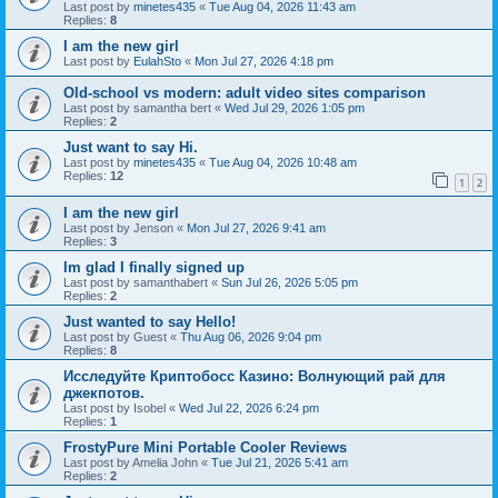
Last post by
minetes435
«
Tue Aug 04, 2026 11:43 am
Replies:
8
I am the new girl
Last post by
EulahSto
«
Mon Jul 27, 2026 4:18 pm
Old-school vs modern: adult video sites comparison
Last post by
samantha bert
«
Wed Jul 29, 2026 1:05 pm
Replies:
2
Just want to say Hi.
Last post by
minetes435
«
Tue Aug 04, 2026 10:48 am
Replies:
12
1
2
I am the new girl
Last post by
Jenson
«
Mon Jul 27, 2026 9:41 am
Replies:
3
Im glad I finally signed up
Last post by
samanthabert
«
Sun Jul 26, 2026 5:05 pm
Replies:
2
Just wanted to say Hello!
Last post by
Guest
«
Thu Aug 06, 2026 9:04 pm
Replies:
8
Исследуйте Криптобосс Казино: Волнующий рай для
джекпотов.
Last post by
Isobel
«
Wed Jul 22, 2026 6:24 pm
Replies:
1
FrostyPure Mini Portable Cooler Reviews
Last post by
Amelia John
«
Tue Jul 21, 2026 5:41 am
Replies:
2