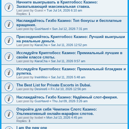
Начните выигрывать в Криптобосс Казино:
Захватывающий максимальная ставка.
Last post by
Guest
«
Tue Jul 14, 2026 6:10 am
Replies:
1
Наслаждайтесь Гизбо Казино: Топ бонусы и бесплатные
вращения.
Last post by
GusHavel
«
Sun Jul 12, 2026 7:31 pm
Присоединяйтесь Криптобосс Казино: Лучший выигрыши
на реальные деньги.
Last post by
KiaraCha
«
Sat Jul 11, 2026 12:52 pm
Исследуйте Криптобосс Казино: Премиальный лучшие в
своём классе слоты.
Last post by
KiaraCha
«
Sat Jul 11, 2026 9:57 am
Исследуйте Криптобосс Казино: Премиальный блэкджек и
рулетка.
Last post by
IrwinWoo
«
Sat Jul 11, 2026 5:48 am
The Best List for Private Escorts in Dubai.
Last post by
Desiree6
«
Fri Jul 10, 2026 12:56 pm
Наслаждайтесь Гизбо Казино: Надёжный слот-феерия.
Last post by
GusHavel
«
Thu Jul 09, 2026 3:26 am
Откройте для себя Чемпион Слотс Казино:
Ультимативный онлайн-марафон слотов.
Last post by
Isobel
«
Mon Jul 13, 2026 4:45 pm
Replies:
3
I am the new one