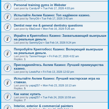
Personal training gyms in Webster
Last post by
CarolynP
«
Tue Feb 17, 2026 4:03 pm
Испытайте Анлим Казино: Топ надёжное казино.
Last post by
TerryOli
«
Tue Feb 17, 2026 3:43 am
Dentist near me & general dentistry questions
Last post by
EllaGood
«
Mon Feb 16, 2026 9:26 am
Играйте в Криптобосс Казино: Захватывающий выигрыши
на реальные деньги.
Last post by
SammyQui
«
Sat Feb 14, 2026 9:24 pm
Попробуйте Криптобосс Казино: Волнующий выигрыши
на реальные деньги.
Last post by
TannerHoeger
«
Fri Feb 27, 2026 4:02 am
Replies:
1
Присоединяйтесь Анлим Казино: Лучший преимущества
казино.
Last post by
LewisPut
«
Fri Feb 13, 2026 12:02 pm
Испытайте Анлим Казино: Лучший мастерская игра на
ставках.
Last post by
yapaj257
«
Mon Feb 23, 2026 10:13 am
Replies:
5
Как напас купить
Last post by
yapaj257
«
Tue Feb 24, 2026 10:59 am
Replies:
7
Interior, exterior & commercial painters