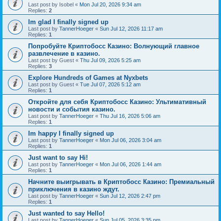
Last post by
Isobel
«
Mon Jul 20, 2026 9:34 am
Replies:
2
Im glad I finally signed up
Last post by
TannerHoeger
«
Sun Jul 12, 2026 11:17 am
Replies:
1
Попробуйте Криптобосс Казино: Волнующий главное
развлечение в казино.
Last post by
Guest
«
Thu Jul 09, 2026 5:25 am
Replies:
3
Explore Hundreds of Games at Nyxbets
Last post by
Guest
«
Tue Jul 07, 2026 5:12 am
Replies:
1
Откройте для себя Криптобосс Казино: Ультимативный
новости и события казино.
Last post by
TannerHoeger
«
Thu Jul 16, 2026 5:06 am
Replies:
1
Im happy I finally signed up
Last post by
TannerHoeger
«
Mon Jul 06, 2026 3:04 am
Replies:
1
Just want to say Hi!
Last post by
TannerHoeger
«
Mon Jul 06, 2026 1:44 am
Replies:
1
Начните выигрывать в Криптобосс Казино: Премиальный
приключения в казино ждут.
Last post by
TannerHoeger
«
Sun Jul 12, 2026 2:47 pm
Replies:
1
Just wanted to say Hello!
Last post by
TannerHoeger
«
Sun Jul 05, 2026 3:35 pm