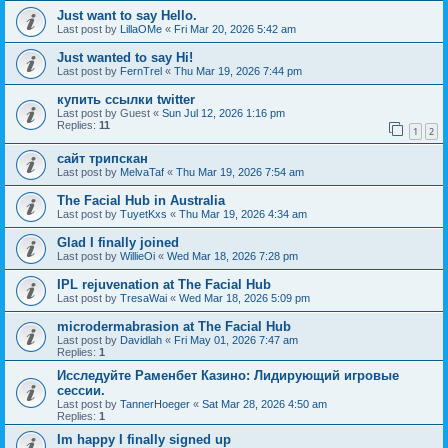
Just want to say Hello.
Last post by
LillaOMe
«
Fri Mar 20, 2026 5:42 am
Just wanted to say Hi!
Last post by
FernTrel
«
Thu Mar 19, 2026 7:44 pm
купить ссылки twitter
Last post by
Guest
«
Sun Jul 12, 2026 1:16 pm
Replies:
11
1
2
сайт трипскан
Last post by
MelvaTaf
«
Thu Mar 19, 2026 7:54 am
The Facial Hub in Australia
Last post by
TuyetKxs
«
Thu Mar 19, 2026 4:34 am
Glad I finally joined
Last post by
WillieOi
«
Wed Mar 18, 2026 7:28 pm
IPL rejuvenation at The Facial Hub
Last post by
TresaWai
«
Wed Mar 18, 2026 5:09 pm
microdermabrasion at The Facial Hub
Last post by
Davidlah
«
Fri May 01, 2026 7:47 am
Replies:
1
Исследуйте Раменбет Казино: Лидирующий игровые
сессии.
Last post by
TannerHoeger
«
Sat Mar 28, 2026 4:50 am
Replies:
1
Im happy I finally signed up