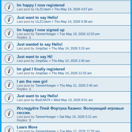
Im happy I now registered
Last post by
ULZColum
«
Thu May 14, 2026 4:57 pm
Just want to say Hello!
Last post by
ULZColum
«
Thu May 14, 2026 9:38 am
Im happy I now signed up
Last post by
TannerHoeger
«
Tue May 19, 2026 12:53 pm
Replies:
1
Just wanted to say Hello!
Last post by
JorjaSac
«
Thu May 14, 2026 3:15 am
Just want to say Hi!
Last post by
JorjaSac
«
Thu May 14, 2026 2:40 am
Im glad I finally registered
Last post by
JorjaSac
«
Thu May 14, 2026 12:33 am
I am the new girl
Last post by
TannerHoeger
«
Thu May 21, 2026 2:40 am
Replies:
1
Just want to say Hello!
Last post by
Bud14A79
«
Wed May 13, 2026 8:01 am
Исследуйте Плей Фортуна Казино: Волнующий игровые
сессии.
Last post by
TannerHoeger
«
Sat May 16, 2026 5:21 am
Replies:
2
Learn More
Last post by
TannerHoeger
«
Tue May 12, 2026 12:25 pm