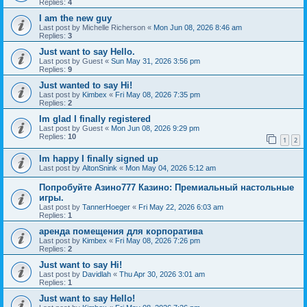
Replies:
4
I am the new guy
Last post by
Michelle Richerson
«
Mon Jun 08, 2026 8:46 am
Replies:
3
Just want to say Hello.
Last post by
Guest
«
Sun May 31, 2026 3:56 pm
Replies:
9
Just wanted to say Hi!
Last post by
Kimbex
«
Fri May 08, 2026 7:35 pm
Replies:
2
Im glad I finally registered
Last post by
Guest
«
Mon Jun 08, 2026 9:29 pm
Replies:
10
1
2
Im happy I finally signed up
Last post by
AltonSnink
«
Mon May 04, 2026 5:12 am
Попробуйте Азино777 Казино: Премиальный настольные
игры.
Last post by
TannerHoeger
«
Fri May 22, 2026 6:03 am
Replies:
1
аренда помещения для корпоратива
Last post by
Kimbex
«
Fri May 08, 2026 7:26 pm
Replies:
2
Just want to say Hi!
Last post by
Davidlah
«
Thu Apr 30, 2026 3:01 am
Replies:
1
Just want to say Hello!