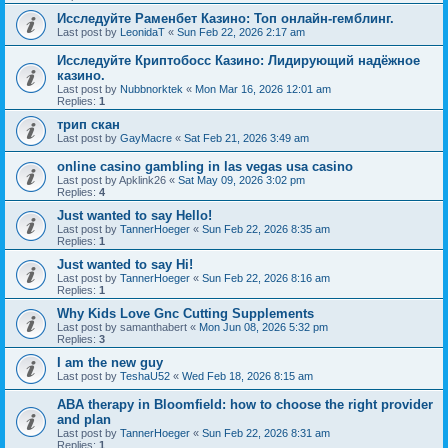
Исследуйте Раменбет Казино: Топ онлайн-гемблинг.
Last post by
LeonidaT
«
Sun Feb 22, 2026 2:17 am
Исследуйте Криптобосс Казино: Лидирующий надёжное
казино.
Last post by
Nubbnorktek
«
Mon Mar 16, 2026 12:01 am
Replies:
1
трип скан
Last post by
GayMacre
«
Sat Feb 21, 2026 3:49 am
online casino gambling in las vegas usa casino
Last post by
Apklink26
«
Sat May 09, 2026 3:02 pm
Replies:
4
Just wanted to say Hello!
Last post by
TannerHoeger
«
Sun Feb 22, 2026 8:35 am
Replies:
1
Just wanted to say Hi!
Last post by
TannerHoeger
«
Sun Feb 22, 2026 8:16 am
Replies:
1
Why Kids Love Gnc Cutting Supplements
Last post by
samanthabert
«
Mon Jun 08, 2026 5:32 pm
Replies:
3
I am the new guy
Last post by
TeshaU52
«
Wed Feb 18, 2026 8:15 am
ABA therapy in Bloomfield: how to choose the right provider
and plan
Last post by
TannerHoeger
«
Sun Feb 22, 2026 8:31 am
Replies:
1