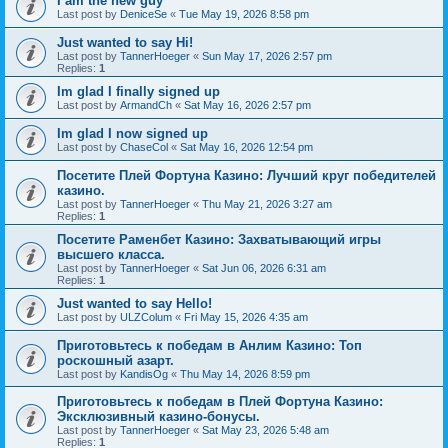
I am the new guy
Last post by
DeniceSe
«
Tue May 19, 2026 8:58 pm
Just wanted to say Hi!
Last post by
TannerHoeger
«
Sun May 17, 2026 2:57 pm
Replies:
1
Im glad I finally signed up
Last post by
ArmandCh
«
Sat May 16, 2026 2:57 pm
Im glad I now signed up
Last post by
ChaseCol
«
Sat May 16, 2026 12:54 pm
Посетите Плей Фортуна Казино: Лучший круг победителей
казино.
Last post by
TannerHoeger
«
Thu May 21, 2026 3:27 am
Replies:
1
Посетите Раменбет Казино: Захватывающий игры
высшего класса.
Last post by
TannerHoeger
«
Sat Jun 06, 2026 6:31 am
Replies:
1
Just wanted to say Hello!
Last post by
ULZColum
«
Fri May 15, 2026 4:35 am
Приготовьтесь к победам в Анлим Казино: Топ
роскошный азарт.
Last post by
KandisOg
«
Thu May 14, 2026 8:59 pm
Приготовьтесь к победам в Плей Фортуна Казино:
Эксклюзивный казино-бонусы.
Last post by
TannerHoeger
«
Sat May 23, 2026 5:48 am
Replies:
1