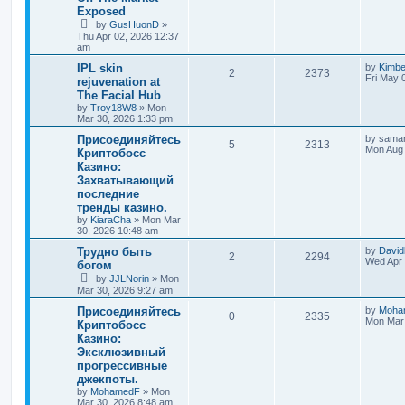
Exposed
by
GusHuonD
»
Thu Apr 02, 2026 12:37
am
IPL skin
by
Kimb
2
2373
Fri May 
rejuvenation at
The Facial Hub
by
Troy18W8
»
Mon
Mar 30, 2026 1:33 pm
Присоединяйтесь
by
saman
5
2313
Mon Aug 
Криптобосс
Казино:
Захватывающий
последние
тренды казино.
by
KiaraCha
»
Mon Mar
30, 2026 10:48 am
Трудно быть
by
David
2
2294
Wed Apr 
богом
by
JJLNorin
»
Mon
Mar 30, 2026 9:27 am
Присоединяйтесь
by
Moha
0
2335
Mon Mar 
Криптобосс
Казино:
Эксклюзивный
прогрессивные
джекпоты.
by
MohamedF
»
Mon
Mar 30, 2026 8:48 am