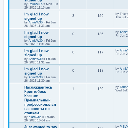
signed up
by
PaulMcEa
»
Mon Jun
29, 2026 11:13 pm
Im glad I now
by
Thier
3
159
Thu Jul 
signed up
by
AnnieW30
»
Fri Jun
26, 2026 11:31 am
Im glad I now
by
Anni
0
136
Fri Jun 
signed up
by
AnnieW30
»
Fri Jun
26, 2026 11:31 am
Im glad I now
by
Anni
0
117
Fri Jun 
signed up
by
AnnieW30
»
Fri Jun
26, 2026 11:31 am
Im glad I now
by
Anni
0
118
Fri Jun 
signed up
by
AnnieW30
»
Fri Jun
26, 2026 11:30 am
Наслаждайтесь
by
Tann
1
129
Wed Jul 
Криптобосс
Казино:
Премиальный
профессиональн
ые советы по
ставкам.
by
KiaraCha
»
Fri Jun
26, 2026 10:04 am
Just wanted to say
by
PIBVi