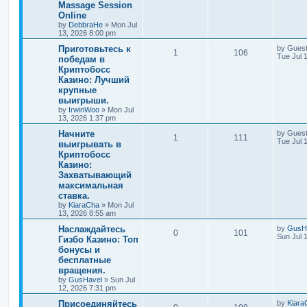
Massage Session
Online
by
DebbraHe
»
Mon Jul
13, 2026 8:00 pm
Приготовьтесь к
by
Gues
1
106
Tue Jul 
победам в
Криптобосс
Казино: Лучший
крупные
выигрыши.
by
IrwinWoo
»
Mon Jul
13, 2026 1:37 pm
Начните
by
Gues
1
111
Tue Jul 
выигрывать в
Криптобосс
Казино:
Захватывающий
максимальная
ставка.
by
KiaraCha
»
Mon Jul
13, 2026 8:55 am
Наслаждайтесь
by
GusH
0
101
Sun Jul 
Гизбо Казино: Топ
бонусы и
бесплатные
вращения.
by
GusHavel
»
Sun Jul
12, 2026 7:31 pm
Присоединяйтесь
by
Kiara