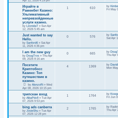
Apr 12, 2026 4:19 pm
Играйте в
by
Kimb
1
610
Fri May 
Раменбет Казино:
Ультимативный
непревзойденные
услуги казино.
by
LeonidaT
»
Sun Apr
12, 2026 5:45 am
Just wanted to say
by
Sanfo
0
576
Sat Apr 
Hello.
by
Sanford6
»
Sat Apr
11, 2026 4:36 pm
I am the new guy
by
Doug
0
665
Thu Apr 
by
DougTros
»
Thu Apr
09, 2026 8:16 am
Посетите
by
David
4
1369
Mon May 
Криптобосс
Казино: Топ
путешествие в
казино.
by
AlonzoRi
»
Wed
Apr 08, 2026 10:15 pm
трипскан вход
by
Kswgc
1
1764
Fri Jun 
by
AlbaPdx8
»
Tue Apr
07, 2026 9:53 pm
bing ads canberra
by
Radtr
2
1765
Thu Apr 
by
JosieShu
»
Tue Apr
07, 2026 12:28 pm