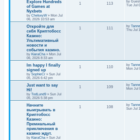
Explore Hundreds
by
Gues
1
113
Tue Jul 
of Games at
Nyxbets
by
ChelseyW
»
Mon Jul
06, 2026 10:53 am
Откройте для
by
Tann
1
111
Thu Jul 
себя Криптобосс
Казино:
Ультимативный
новости и
события казино.
by
KiaraCha
»
Mon Jul
06, 2026 8:33 am
Im happy I finally
by
Tann
1
110
Mon Jul 
signed up
by
SophieCr
»
Sun Jul
05, 2026 6:42 pm
Just want to say
by
Tann
1
109
Mon Jul 
Hi!
by
TodLund9
»
Sun Jul
05, 2026 5:38 pm
Начните
by
Tann
1
108
Sun Jul 
выигрывать в
Криптобосс
Казино:
Премиальный
приключения в
казино ждут.
by
KiaraCha
»
Sun Jul