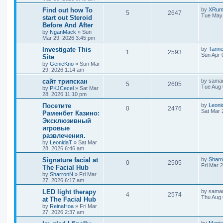
Find out how To
by
XRum
5
2647
Tue May 
start out Steroid
Before And After
by
NganMack
»
Sun
Mar 29, 2026 3:45 pm
Investigate This
by
Tann
1
2593
Sun Apr 
Site
by
GenieKno
»
Sun Mar
29, 2026 1:14 am
сайт трипскан
by
saman
5
2605
Tue Aug 
by
PKJCecel
»
Sat Mar
28, 2026 11:10 pm
Посетите
by
Leoni
0
2476
Sat Mar 
Раменбет Казино:
Эксклюзивный
игровые
развлечения.
by
LeonidaT
»
Sat Mar
28, 2026 6:46 am
Signature facial at
by
Shar
0
2505
Fri Mar 
The Facial Hub
by
SharronN
»
Fri Mar
27, 2026 6:17 am
LED light therapy
by
saman
4
2574
Thu Aug 
at The Facial Hub
by
ReinaHoa
»
Fri Mar
27, 2026 2:37 am
by
Mani