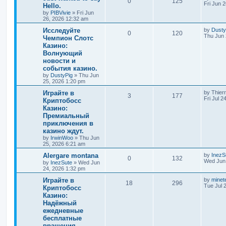
0
125
Fri Jun 
Hello.
by
PIBVivie
»
Fri Jun
26, 2026 12:32 am
Исследуйте
by
Dusty
0
120
Thu Jun 
Чемпион Слотс
Казино:
Волнующий
новости и
события казино.
by
DustyPig
»
Thu Jun
25, 2026 1:20 pm
Играйте в
by
Thier
3
177
Fri Jul 
Криптобосс
Казино:
Премиальный
приключения в
казино ждут.
by
IrwinWoo
»
Thu Jun
25, 2026 6:21 am
Alergare montana
by
InezS
0
132
Wed Jun 
by
InezSute
»
Wed Jun
24, 2026 1:32 pm
Играйте в
by
minet
18
296
Tue Jul 
Криптобосс
Казино:
Надёжный
ежедневные
бесплатные
вращения.