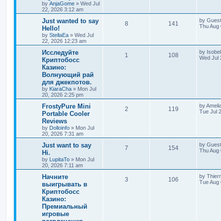
by
AnjaGome
»
Wed Jul
22, 2026 3:12 am
Just wanted to say
by
Gues
8
141
Thu Aug 
Hello!
by
StellaEa
»
Wed Jul
22, 2026 12:23 am
Исследуйте
by
Isobel
1
108
Wed Jul 
Криптобосс
Казино:
Волнующий рай
для джекпотов.
by
KiaraCha
»
Mon Jul
20, 2026 2:25 pm
FrostyPure Mini
by
Ameli
2
119
Tue Jul 
Portable Cooler
Reviews
by
Dolloinfo
»
Mon Jul
20, 2026 7:31 am
Just want to say
by
Gues
7
154
Thu Aug 
Hi.
by
LupitaTo
»
Mon Jul
20, 2026 7:11 am
Начните
by
Thier
3
106
Tue Aug 
выигрывать в
Криптобосс
Казино:
Премиальный
игровые