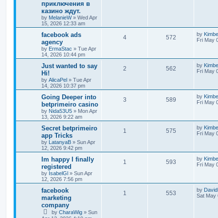
приключения в
казино ждут.
by
MelanieW
»
Wed Apr
15, 2026 12:33 am
facebook ads
by
Kimb
4
572
Fri May 
agency
by
ErmaStac
»
Tue Apr
14, 2026 10:44 pm
Just wanted to say
by
Kimb
2
562
Fri May 
Hi!
by
AlicaPel
»
Tue Apr
14, 2026 10:37 pm
Going Deeper into
by
Kimb
3
589
Fri May 
betprimeiro casino
by
Nida53U5
»
Mon Apr
13, 2026 9:22 am
Secret betprimeiro
by
Kimb
1
575
Fri May 
app Tricks
by
LatanyaB
»
Sun Apr
12, 2026 9:42 pm
Im happy I finally
by
Kimb
1
593
Fri May 
registered
by
IsabelGl
»
Sun Apr
12, 2026 7:56 pm
facebook
by
David
1
553
Sat May 
marketing
company
by
CharaWig
»
Sun