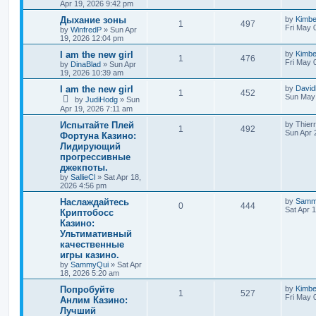
Apr 19, 2026 9:42 pm
Дыхание зоны
by
Kimb
1
497
Fri May 
by
WinfredP
»
Sun Apr
19, 2026 12:04 pm
I am the new girl
by
Kimb
1
476
Fri May 
by
DinaBlad
»
Sun Apr
19, 2026 10:39 am
I am the new girl
by
David
1
452
Sun May 
by
JudiHodg
»
Sun
Apr 19, 2026 7:11 am
Испытайте Плей
by
Thier
1
492
Sun Apr 
Фортуна Казино:
Лидирующий
прогрессивные
джекпоты.
by
SallieCl
»
Sat Apr 18,
2026 4:56 pm
Наслаждайтесь
by
Samm
0
444
Sat Apr 
Криптобосс
Казино:
Ультимативный
качественные
игры казино.
by
SammyQui
»
Sat Apr
18, 2026 5:20 am
Попробуйте
by
Kimb
1
527
Fri May 
Анлим Казино:
Лучший