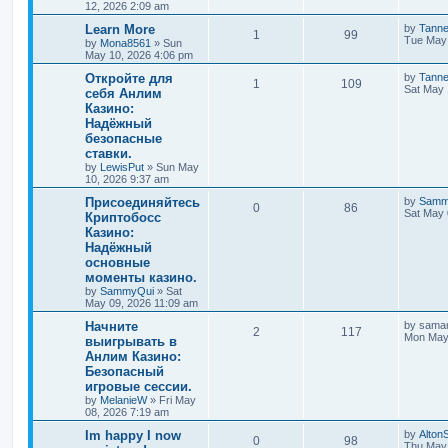
12, 2026 2:09 am
Learn More
by
Tann
1
99
Tue May 
by
Mona8561
»
Sun
May 10, 2026 4:06 pm
Откройте для
by
Tann
1
109
Sat May 
себя Анлим
Казино:
Надёжный
безопасные
ставки.
by
LewisPut
»
Sun May
10, 2026 9:37 am
Присоединяйтесь
by
Samm
0
86
Sat May 
Криптобосс
Казино:
Надёжный
основные
моменты казино.
by
SammyQui
»
Sat
May 09, 2026 11:09 am
Начните
by
saman
2
117
Mon May 
выигрывать в
Анлим Казино:
Безопасный
игровые сессии.
by
MelanieW
»
Fri May
08, 2026 7:19 am
Im happy I now
by
Alton
0
98
Thu May 