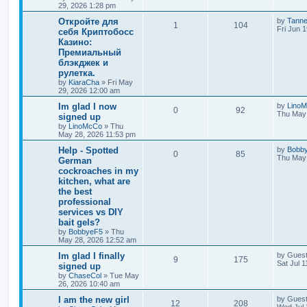
29, 2026 1:28 pm
Откройте для
by
Tann
1
104
Fri Jun 
себя Криптобосс
Казино:
Премиальный
блэкджек и
рулетка.
by
KiaraCha
»
Fri May
29, 2026 12:00 am
Im glad I now
by
Lino
0
92
Thu May 
signed up
by
LinoMcCo
»
Thu
May 28, 2026 11:53 pm
Help - Spotted
by
Bobb
0
85
Thu May 
German
cockroaches in my
kitchen, what are
the best
professional
services vs DIY
bait gels?
by
BobbyeF5
»
Thu
May 28, 2026 12:52 am
Im glad I finally
by
Gues
9
175
Sat Jul 
signed up
by
ChaseCol
»
Tue May
26, 2026 10:40 am
I am the new girl
by
Gues
12
208
Wed Jul 