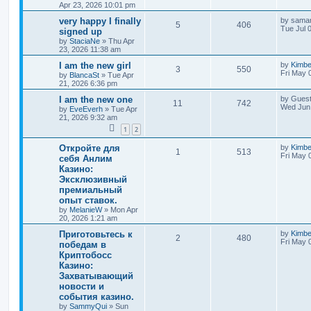
Apr 23, 2026 10:01 pm
very happy I finally
by
saman
5
406
Tue Jul 
signed up
by
StaciaNe
»
Thu Apr
23, 2026 11:38 am
I am the new girl
by
Kimb
3
550
Fri May 
by
BlancaSt
»
Tue Apr
21, 2026 6:36 pm
I am the new one
by
Gues
11
742
Wed Jun 
by
EveEverh
»
Tue Apr
21, 2026 9:32 am
1
2
Откройте для
by
Kimb
1
513
Fri May 
себя Анлим
Казино:
Эксклюзивный
премиальный
опыт ставок.
by
MelanieW
»
Mon Apr
20, 2026 1:21 am
Приготовьтесь к
by
Kimb
2
480
Fri May 
победам в
Криптобосс
Казино:
Захватывающий
новости и
события казино.
by
SammyQui
»
Sun