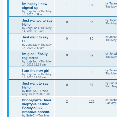
Im happy I now
by
Tann
1
103
Tue May 
signed up
by
JorjaSac
»
Thu May
14, 2026 4:39 am
Just wanted to say
by
Jorja
0
86
Thu May 
Hello!
by
JorjaSac
»
Thu May
14, 2026 3:15 am
Just want to say
by
Jorja
0
80
Thu May 
Hi!
by
JorjaSac
»
Thu May
14, 2026 2:40 am
Im glad I finally
by
Jorja
0
89
Thu May 
registered
by
JorjaSac
»
Thu May
14, 2026 12:33 am
I am the new girl
by
Tann
1
99
Thu May 
by
JorjaSac
»
Thu May
14, 2026 12:18 am
Just want to say
by
Bud1
0
87
Wed May
Hello!
by
Bud14A79
»
Wed
May 13, 2026 8:01 am
Исследуйте Плей
by
Tann
2
122
Sat May 
Фортуна Казино:
Волнующий
игровые сессии.
by
SallieCl
»
Tue May