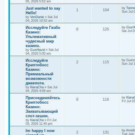
05, 2026 5:52 am
Just wanted to say
by
Tann
1
104
Sun Jul 
Hello!
by
VonDanie
»
Sat Jul
04, 2026 10:52 am
Исследуйте Гизбо
by
GusH
0
125
Sat Jul 
Казино:
Ультимативный
чудесный мир
казино.
by
GusHavel
»
Sat Jul
04, 2026 5:00 am
Исследуйте
by
Gues
2
115
Sun Jul 
Криптобосс
Казино:
Премиальный
возможности
джекпота.
by
KiaraCha
»
Sat Jul
04, 2026 4:09 am
Присоединяйтесь
by
Kiara
0
116
Fri Jul 0
Криптобосс
Казино:
Захватывающий
слот-экшен.
by
KiaraCha
»
Fri Jul
03, 2026 11:45 pm
Im happy I now
by
Ameli
2
131
Tue Jun 