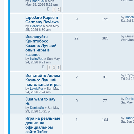
by
ChaseCol
»
Mon
May 25, 2026 5:19 pm
1
2
LipoJaro Kapseln
by
minet
9
195
Sat Jul 
Germany Reviews
by
Dolloinfo
»
Mon May
25, 2026 6:30 am
Исследуйте
by
Gues
22
385
Wed Jun 
Криптобосс
Казино: Лучший
опыт игры в
казино.
by
IrwinWoo
»
Sun May
24, 2026 9:21 am
1
2
3
Испытайте Анлим
by
Crypt
2
91
Fri Jul 2
Казино: Лучший
настольные игры.
by
LewisPut
»
Sun May
24, 2026 7:24 am
Just want to say
by
Deni
0
77
Sat May 
Hi.
by
DeniceSe
»
Sat May
23, 2026 10:21 pm
Игра на реальные
by
Tann
1
104
Sat Jun 
деньги на
официальном
сайте 1хбет