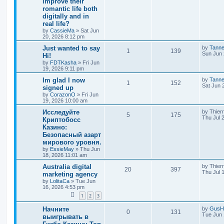
improve their
romantic life both
digitally and in
real life?
by
CassieMa
»
Sat Jun
20, 2026 8:12 pm
Just wanted to say
by
Tann
1
139
Sun Jun 
Hi!
by
FDTKasha
»
Fri Jun
19, 2026 9:11 pm
Im glad I now
by
Tann
1
152
Sat Jun 
signed up
by
CorazonO
»
Fri Jun
19, 2026 10:00 am
Исследуйте
by
Thier
5
175
Thu Jul 
Криптобосс
Казино:
Безопасный азарт
мирового уровня.
by
EssieMay
»
Thu Jun
18, 2026 11:01 am
Australia digital
by
Thier
20
397
Thu Jul 
marketing agency
by
LolitaCa
»
Tue Jun
16, 2026 4:53 pm
1
2
3
Начните
by
GusH
0
131
Tue Jun 
выигрывать в