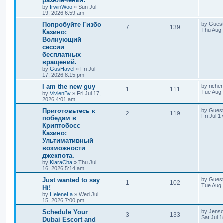
развлечения.
by
IrwinWoo
»
Sun Jul
19, 2026 6:59 am
Попробуйте Гизбо
by
Gues
7
139
Thu Aug 
Казино:
Волнующий
сессии
бесплатных
вращений.
by
GusHavel
»
Fri Jul
17, 2026 8:15 pm
I am the new guy
by
riche
1
111
Tue Aug 
by
VivienBv
»
Fri Jul 17,
2026 4:01 am
Приготовьтесь к
by
Gues
2
119
Fri Jul 
победам в
Криптобосс
Казино:
Ультимативный
возможности
джекпота.
by
KiaraCha
»
Thu Jul
16, 2026 5:14 am
Just wanted to say
by
Gues
1
102
Tue Aug 
Hi!
by
HeleneLa
»
Wed Jul
15, 2026 7:00 pm
Schedule Your
by
Jens
3
133
Sat Jul 
Dubai Escort and