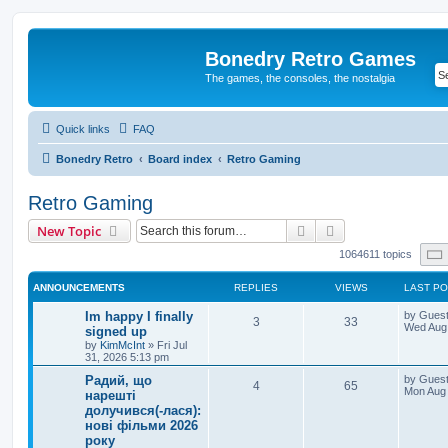
Bonedry Retro Games
The games, the consoles, the nostalgia
Quick links
FAQ
Bonedry Retro
Board index
Retro Gaming
Retro Gaming
Search
Advanced search
New Topic
1064611 topics
ANNOUNCEMENTS
REPLIES
VIEWS
LAST P
Im happy I finally
by
Gues
3
33
Wed Aug 
signed up
by
KimMcInt
»
Fri Jul
31, 2026 5:13 pm
Радий, що
by
Gues
4
65
Mon Aug 
нарешті
долучився(-лася):
нові фільми 2026
року