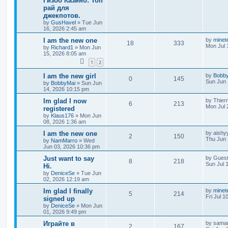
Гизбо Казино: Топ
рай для
джекпотов.
by
GusHavel
»
Tue Jun
16, 2026 2:45 am
I am the new one
by
minet
18
333
Mon Jul 
by
Richard1
»
Mon Jun
15, 2026 8:05 am
1
2
I am the new girl
by
Bobb
0
145
Sun Jun 
by
BobbyMai
»
Sun Jun
14, 2026 10:15 pm
Im glad I now
by
Thier
6
213
Mon Jul 
registered
by
Klaus176
»
Mon Jun
08, 2026 1:36 am
I am the new one
by
aishy
2
150
Thu Jun 
by
NamMarro
»
Wed
Jun 03, 2026 10:36 pm
Just want to say
by
Gues
8
218
Sun Jul 
Hi.
by
DeniceSe
»
Tue Jun
02, 2026 12:19 am
Im glad I finally
by
minet
5
214
Fri Jul 1
signed up
by
DeniceSe
»
Mon Jun
01, 2026 9:49 pm
Играйте в
by
saman
2
167