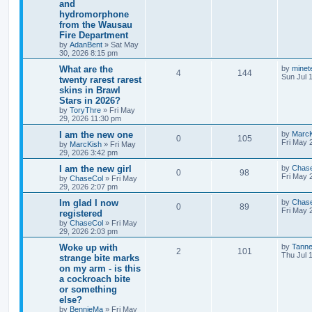
and
hydromorphone
from the Wausau
Fire Department
by
AdanBent
»
Sat May
30, 2026 8:15 pm
What are the
by
minet
4
144
Sun Jul 
twenty rarest rarest
skins in Brawl
Stars in 2026?
by
ToryThre
»
Fri May
29, 2026 11:30 pm
I am the new one
by
MarcK
0
105
Fri May 
by
MarcKish
»
Fri May
29, 2026 3:42 pm
I am the new girl
by
Chas
0
98
Fri May 
by
ChaseCol
»
Fri May
29, 2026 2:07 pm
Im glad I now
by
Chas
0
89
Fri May 
registered
by
ChaseCol
»
Fri May
29, 2026 2:03 pm
Woke up with
by
Tann
2
101
Thu Jul 
strange bite marks
on my arm - is this
a cockroach bite
or something
else?
by
BennieMa
»
Fri May