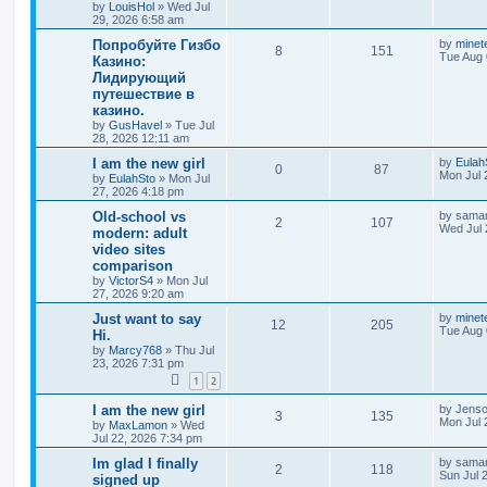
by
LouisHol
»
Wed Jul
29, 2026 6:58 am
Попробуйте Гизбо
by
minet
8
151
Tue Aug 
Казино:
Лидирующий
путешествие в
казино.
by
GusHavel
»
Tue Jul
28, 2026 12:11 am
I am the new girl
by
Eulah
0
87
Mon Jul 
by
EulahSto
»
Mon Jul
27, 2026 4:18 pm
Old-school vs
by
saman
2
107
Wed Jul 
modern: adult
video sites
comparison
by
VictorS4
»
Mon Jul
27, 2026 9:20 am
Just want to say
by
minet
12
205
Tue Aug 
Hi.
by
Marcy768
»
Thu Jul
23, 2026 7:31 pm
1
2
I am the new girl
by
Jens
3
135
Mon Jul 
by
MaxLamon
»
Wed
Jul 22, 2026 7:34 pm
Im glad I finally
by
saman
2
118
Sun Jul 
signed up