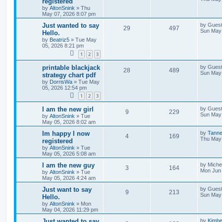
registered
by
AltonSnink
»
Thu
May 07, 2026 8:07 pm
Just wanted to say
by
Gues
29
497
Sun May 
Hello.
by
Beatriz5
»
Tue May
05, 2026 8:21 pm
1
2
3
printable blackjack
by
Gues
28
489
Sun May 
strategy chart pdf
by
DorrisWa
»
Tue May
05, 2026 12:54 pm
1
2
3
I am the new girl
by
Gues
9
229
Sun May 
by
AltonSnink
»
Tue
May 05, 2026 8:02 am
Im happy I now
by
Tann
4
169
Thu May 
registered
by
AltonSnink
»
Tue
May 05, 2026 5:08 am
I am the new guy
by
Miche
3
164
Mon Jun 
by
AltonSnink
»
Tue
May 05, 2026 4:24 am
Just want to say
by
Gues
9
213
Sun May 
Hello.
by
AltonSnink
»
Mon
May 04, 2026 11:29 pm
Just wanted to say
by
Kimb