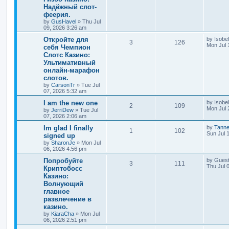
Надёжный слот-
феерия.
by
GusHavel
»
Thu Jul
09, 2026 3:26 am
Откройте для
by
Isobel
3
126
Mon Jul 
себя Чемпион
Слотс Казино:
Ультимативный
онлайн-марафон
слотов.
by
CarsonTr
»
Tue Jul
07, 2026 5:32 am
I am the new one
by
Isobel
2
109
Mon Jul 
by
JerriDew
»
Tue Jul
07, 2026 2:06 am
Im glad I finally
by
Tann
1
102
Sun Jul 
signed up
by
SharonJe
»
Mon Jul
06, 2026 4:56 pm
Попробуйте
by
Gues
3
111
Thu Jul 
Криптобосс
Казино:
Волнующий
главное
развлечение в
казино.
by
KiaraCha
»
Mon Jul
06, 2026 2:51 pm