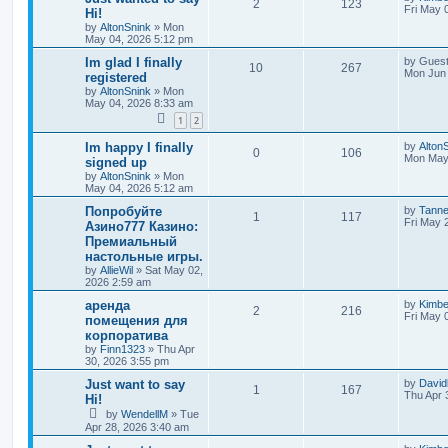
2
123
Fri May 
Hi!
by
AltonSnink
»
Mon
May 04, 2026 5:12 pm
Im glad I finally
by
Gues
10
267
Mon Jun 
registered
by
AltonSnink
»
Mon
May 04, 2026 8:33 am
1
2
Im happy I finally
by
Alton
0
106
Mon May 
signed up
by
AltonSnink
»
Mon
May 04, 2026 5:12 am
Попробуйте
by
Tann
1
117
Fri May 
Азино777 Казино:
Премиальный
настольные игры.
by
AllieWil
»
Sat May 02,
2026 2:59 am
аренда
by
Kimb
2
216
Fri May 
помещения для
корпоратива
by
Finn1323
»
Thu Apr
30, 2026 3:55 pm
Just want to say
by
David
1
167
Thu Apr 
Hi!
by
WendellM
»
Tue
Apr 28, 2026 3:40 am