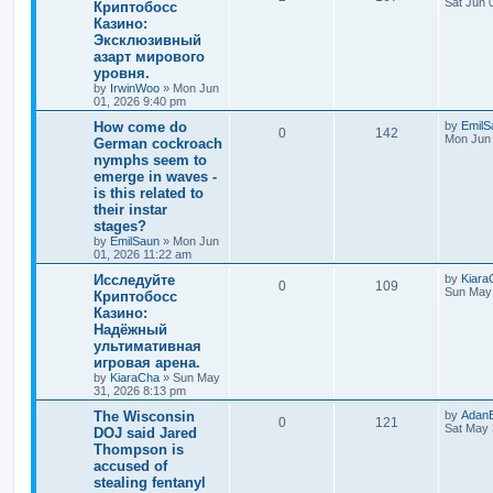
Sat Jun 
Криптобосс
Казино:
Эксклюзивный
азарт мирового
уровня.
by
IrwinWoo
»
Mon Jun
01, 2026 9:40 pm
How come do
by
EmilS
0
142
Mon Jun 
German cockroach
nymphs seem to
emerge in waves -
is this related to
their instar
stages?
by
EmilSaun
»
Mon Jun
01, 2026 11:22 am
Исследуйте
by
Kiara
0
109
Sun May 
Криптобосс
Казино:
Надёжный
ультимативная
игровая арена.
by
KiaraCha
»
Sun May
31, 2026 8:13 pm
The Wisconsin
by
Adan
0
121
Sat May 
DOJ said Jared
Thompson is
accused of
stealing fentanyl