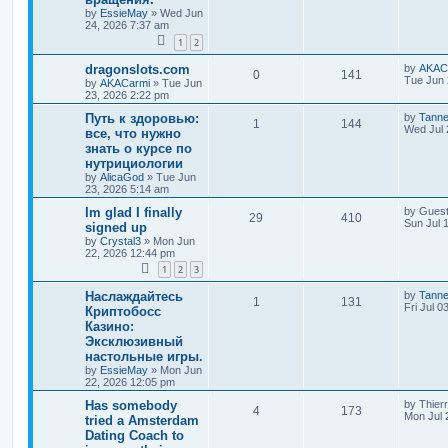
by
EssieMay
»
Wed Jun
24, 2026 7:37 am
1
2
dragonslots.com
by
AKAC
0
141
Tue Jun 
by
AKACarmi
»
Tue Jun
23, 2026 2:22 pm
Путь к здоровью:
by
Tann
1
144
Wed Jul 
все, что нужно
знать о курсе по
нутрициологии
by
AlicaGod
»
Tue Jun
23, 2026 5:14 am
Im glad I finally
by
Gues
29
410
Sun Jul 
signed up
by
Crystal3
»
Mon Jun
22, 2026 12:44 pm
1
2
3
Наслаждайтесь
by
Tann
1
131
Fri Jul 0
Криптобосс
Казино:
Эксклюзивный
настольные игры.
by
EssieMay
»
Mon Jun
22, 2026 12:05 pm
Has somebody
by
Thier
4
173
Mon Jul 
tried a Amsterdam
Dating Coach to