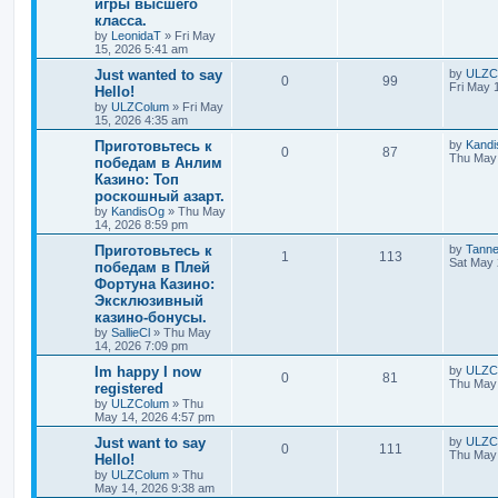
игры высшего
класса.
by
LeonidaT
»
Fri May
15, 2026 5:41 am
Just wanted to say
by
ULZC
0
99
Fri May 
Hello!
by
ULZColum
»
Fri May
15, 2026 4:35 am
Приготовьтесь к
by
Kand
0
87
Thu May 
победам в Анлим
Казино: Топ
роскошный азарт.
by
KandisOg
»
Thu May
14, 2026 8:59 pm
Приготовьтесь к
by
Tann
1
113
Sat May 
победам в Плей
Фортуна Казино:
Эксклюзивный
казино-бонусы.
by
SallieCl
»
Thu May
14, 2026 7:09 pm
Im happy I now
by
ULZC
0
81
Thu May 
registered
by
ULZColum
»
Thu
May 14, 2026 4:57 pm
Just want to say
by
ULZC
0
111
Thu May 
Hello!
by
ULZColum
»
Thu
May 14, 2026 9:38 am