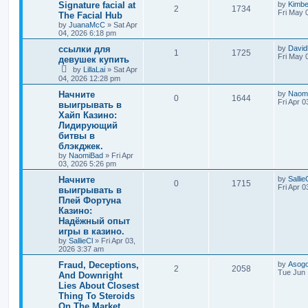
Signature facial at
by
Kimb
2
1734
Fri May 
The Facial Hub
by
JuanaMcC
»
Sat Apr
04, 2026 6:18 pm
ссылки для
by
David
1
1725
Fri May 
девушек купить
by
LillaLai
»
Sat Apr
04, 2026 12:28 pm
Начните
by
Naom
0
1644
Fri Apr 
выигрывать в
Хайп Казино:
Лидирующий
битвы в
блэкджек.
by
NaomiBad
»
Fri Apr
03, 2026 5:26 pm
Начните
by
Sallie
0
1715
Fri Apr 
выигрывать в
Плей Фортуна
Казино:
Надёжный опыт
игры в казино.
by
SallieCl
»
Fri Apr 03,
2026 3:37 am
Fraud, Deceptions,
by
Asogcr
2
2058
Tue Jun 
And Downright
Lies About Closest
Thing To Steroids
On The Market