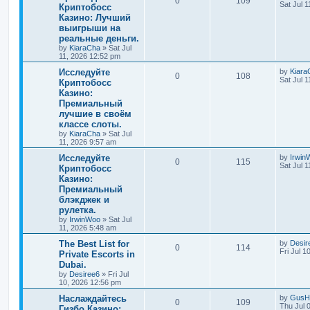
0
109
Sat Jul 
Криптобосс
Казино: Лучший
выигрыши на
реальные деньги.
by
KiaraCha
»
Sat Jul
11, 2026 12:52 pm
Исследуйте
by
Kiara
0
108
Sat Jul 
Криптобосс
Казино:
Премиальный
лучшие в своём
классе слоты.
by
KiaraCha
»
Sat Jul
11, 2026 9:57 am
Исследуйте
by
Irwin
0
115
Sat Jul 
Криптобосс
Казино:
Премиальный
блэкджек и
рулетка.
by
IrwinWoo
»
Sat Jul
11, 2026 5:48 am
The Best List for
by
Desir
0
114
Fri Jul 
Private Escorts in
Dubai.
by
Desiree6
»
Fri Jul
10, 2026 12:56 pm
Наслаждайтесь
by
GusH
0
109
Thu Jul 
Гизбо Казино: