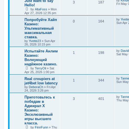
Just want to say
by
Kimb
3
187
Fri May 
Hello!
by
AltaFoss
»
Mon
Apr 27, 2026 12:35 pm
Попробуйте Хайп
by
Yvett
0
164
Sun Apr 
Казино:
Ультимативный
максимальная
ставка.
by
Yvette23
»
Sun Apr
26, 2026 10:15 pm
Испытайте Анлим
by
David
1
198
Sat May 
Казино:
Волнующий
надёжное казино.
by
TerryOli
»
Sat
Apr 25, 2026 1:00 pm
Real croupiers at
by
Tann
1
344
Sun May 
jet4bet low latency
by
DeboraCh
»
Fri Apr
24, 2026 3:26 pm
Приготовьтесь к
by
Tann
3
401
Thu May 
победам в
Адмирал Х
Казино:
Эксклюзивный
игры высшего
класса.
by
FinnFunn
»
Thu