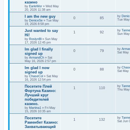
казино
by
EarleWor
»
Wed May
20, 2026 11:38 am
I am the new guy
by
Deni
0
85
Tue May 
by
DeniceSe
»
Tue May
19, 2026 8:58 pm
Just wanted to say
by
Tann
1
92
Sun May 
Hi!
by
RoslynBl
»
Sun May
17, 2026 12:45 pm
Im glad I finally
by
Arma
0
79
Sat May 
signed up
by
ArmandCh
»
Sat
May 16, 2026 2:57 pm
Im glad I now
by
Chas
0
88
Sat May 
signed up
by
ChaseCol
»
Sat May
16, 2026 12:54 pm
Посетите Плей
by
Tann
1
110
Thu May 
Фортуна Казино:
Лучший круг
победителей
казино.
by
Martina1
»
Fri May
15, 2026 10:35 am
Посетите
by
Tann
1
132
Sat Jun 
Раменбет Казино:
Захватывающий