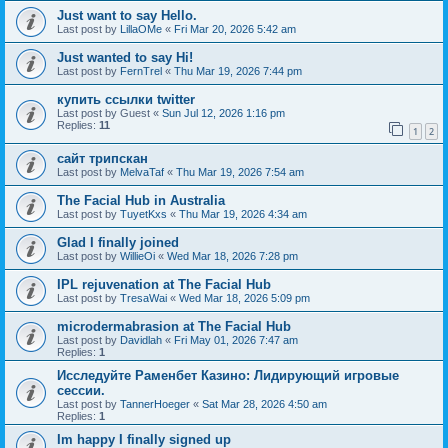
Just want to say Hello.
Last post by
LillaOMe
«
Fri Mar 20, 2026 5:42 am
Just wanted to say Hi!
Last post by
FernTrel
«
Thu Mar 19, 2026 7:44 pm
купить ссылки twitter
Last post by
Guest
«
Sun Jul 12, 2026 1:16 pm
Replies:
11
1
2
сайт трипскан
Last post by
MelvaTaf
«
Thu Mar 19, 2026 7:54 am
The Facial Hub in Australia
Last post by
TuyetKxs
«
Thu Mar 19, 2026 4:34 am
Glad I finally joined
Last post by
WillieOi
«
Wed Mar 18, 2026 7:28 pm
IPL rejuvenation at The Facial Hub
Last post by
TresaWai
«
Wed Mar 18, 2026 5:09 pm
microdermabrasion at The Facial Hub
Last post by
Davidlah
«
Fri May 01, 2026 7:47 am
Replies:
1
Исследуйте Раменбет Казино: Лидирующий игровые
сессии.
Last post by
TannerHoeger
«
Sat Mar 28, 2026 4:50 am
Replies:
1
Im happy I finally signed up