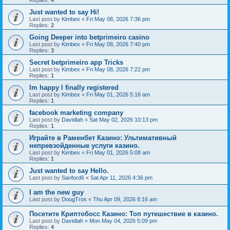
Replies:
4
Just wanted to say Hi!
Last post by
Kimbex
«
Fri May 08, 2026 7:36 pm
Replies:
2
Going Deeper into betprimeiro casino
Last post by
Kimbex
«
Fri May 08, 2026 7:40 pm
Replies:
3
Secret betprimeiro app Tricks
Last post by
Kimbex
«
Fri May 08, 2026 7:22 pm
Replies:
1
Im happy I finally registered
Last post by
Kimbex
«
Fri May 01, 2026 5:16 am
Replies:
1
facebook marketing company
Last post by
Davidlah
«
Sat May 02, 2026 10:13 pm
Replies:
1
Играйте в Раменбет Казино: Ультимативный
непревзойденные услуги казино.
Last post by
Kimbex
«
Fri May 01, 2026 5:08 am
Replies:
1
Just wanted to say Hello.
Last post by
Sanford6
«
Sat Apr 11, 2026 4:36 pm
I am the new guy
Last post by
DougTros
«
Thu Apr 09, 2026 8:16 am
Посетите Криптобосс Казино: Топ путешествие в казино.
Last post by
Davidlah
«
Mon May 04, 2026 5:09 pm
Replies:
4