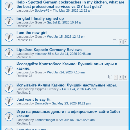
Help - Spotted German cockroaches in my kitchen, what are
the best professional services vs DIY bait gels?
Last post by
BobbyeF5
«
Thu May 28, 2026 12:52 am
Im glad I finally signed up
Last post by
Guest
«
Sat Jul 11, 2026 10:14 am
Replies:
9
I am the new girl
Last post by
Guest
«
Wed Jul 15, 2026 12:42 pm
Replies:
12
1
2
LipoJaro Kapseln Germany Reviews
Last post by
minetes435
«
Sat Jul 11, 2026 10:46 am
Replies:
9
Исследуйте Криптобосс Казино: Лучший опыт игры в
казино.
Last post by
Guest
«
Wed Jun 24, 2026 7:15 am
Replies:
22
1
2
3
Испытайте Анлим Казино: Лучший настольные игры.
Last post by
Crypto Currency
«
Fri Jul 24, 2026 4:45 am
Replies:
2
Just want to say Hi.
Last post by
DeniceSe
«
Sat May 23, 2026 10:21 pm
Игра на реальные деньги на официальном сайте 1хбет
казино
Last post by
TannerHoeger
«
Sat Jun 06, 2026 5:23 am
Replies:
1