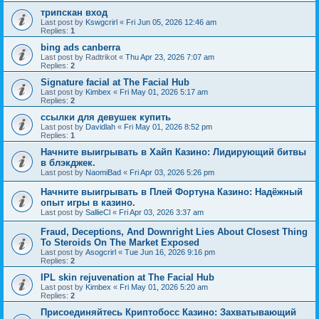
трипскан вход
Last post by
Kswgcrirl
«
Fri Jun 05, 2026 12:46 am
Replies:
1
bing ads canberra
Last post by
Radtrikot
«
Thu Apr 23, 2026 7:07 am
Replies:
2
Signature facial at The Facial Hub
Last post by
Kimbex
«
Fri May 01, 2026 5:17 am
Replies:
2
ссылки для девушек купить
Last post by
Davidlah
«
Fri May 01, 2026 8:52 pm
Replies:
1
Начните выигрывать в Хайп Казино: Лидирующий битвы
в блэкджек.
Last post by
NaomiBad
«
Fri Apr 03, 2026 5:26 pm
Начните выигрывать в Плей Фортуна Казино: Надёжный
опыт игры в казино.
Last post by
SallieCl
«
Fri Apr 03, 2026 3:37 am
Fraud, Deceptions, And Downright Lies About Closest Thing
To Steroids On The Market Exposed
Last post by
Asogcrirl
«
Tue Jun 16, 2026 9:16 pm
Replies:
2
IPL skin rejuvenation at The Facial Hub
Last post by
Kimbex
«
Fri May 01, 2026 5:20 am
Replies:
2
Присоединяйтесь Криптобосс Казино: Захватывающий