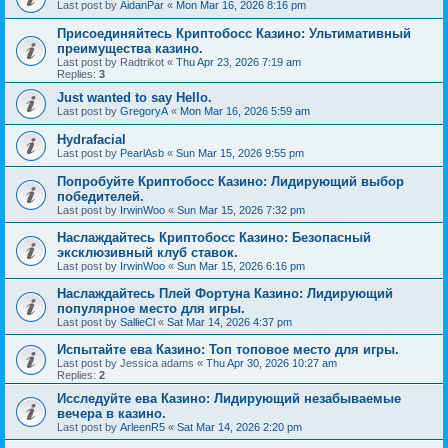
Last post by
AidanPar
«
Mon Mar 16, 2026 8:16 pm
Присоединяйтесь Криптобосс Казино: Ультимативный
преимущества казино.
Last post by
Radtrikot
«
Thu Apr 23, 2026 7:19 am
Replies:
3
Just wanted to say Hello.
Last post by
GregoryA
«
Mon Mar 16, 2026 5:59 am
Hydrafacial
Last post by
PearlAsb
«
Sun Mar 15, 2026 9:55 pm
Попробуйте Криптобосс Казино: Лидирующий выбор
победителей.
Last post by
IrwinWoo
«
Sun Mar 15, 2026 7:32 pm
Наслаждайтесь Криптобосс Казино: Безопасный
эксклюзивный клуб ставок.
Last post by
IrwinWoo
«
Sun Mar 15, 2026 6:16 pm
Наслаждайтесь Плей Фортуна Казино: Лидирующий
популярное место для игры.
Last post by
SallieCl
«
Sat Mar 14, 2026 4:37 pm
Испытайте ева Казино: Топ топовое место для игры.
Last post by
Jessica adams
«
Thu Apr 30, 2026 10:27 am
Replies:
2
Исследуйте ева Казино: Лидирующий незабываемые
вечера в казино.
Last post by
ArleenR5
«
Sat Mar 14, 2026 2:20 pm