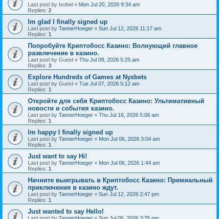
Last post by
Isobel
«
Mon Jul 20, 2026 9:34 am
Replies:
2
Im glad I finally signed up
Last post by
TannerHoeger
«
Sun Jul 12, 2026 11:17 am
Replies:
1
Попробуйте Криптобосс Казино: Волнующий главное
развлечение в казино.
Last post by
Guest
«
Thu Jul 09, 2026 5:25 am
Replies:
3
Explore Hundreds of Games at Nyxbets
Last post by
Guest
«
Tue Jul 07, 2026 5:12 am
Replies:
1
Откройте для себя Криптобосс Казино: Ультимативный
новости и события казино.
Last post by
TannerHoeger
«
Thu Jul 16, 2026 5:06 am
Replies:
1
Im happy I finally signed up
Last post by
TannerHoeger
«
Mon Jul 06, 2026 3:04 am
Replies:
1
Just want to say Hi!
Last post by
TannerHoeger
«
Mon Jul 06, 2026 1:44 am
Replies:
1
Начните выигрывать в Криптобосс Казино: Премиальный
приключения в казино ждут.
Last post by
TannerHoeger
«
Sun Jul 12, 2026 2:47 pm
Replies:
1
Just wanted to say Hello!
Last post by
TannerHoeger
«
Sun Jul 05, 2026 3:35 pm