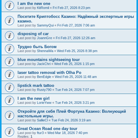
I am the new one
Last post by
KitRomil
«
Fri Feb 27, 2026 8:23 pm
Посетите Криптобосс Казино: Надёжный экспертные игры
казино.
Last post by
SammyQui
«
Fri Feb 27, 2026 7:06 am
disposing of car
Last post by
JoannGre
«
Fri Feb 27, 2026 12:26 am
Трудно быть Богом
Last post by
ShennaWa
«
Wed Feb 25, 2026 8:38 pm
blue mountains sightseeing tour
Last post by
JackChri
«
Wed Feb 25, 2026 1:15 pm
laser tattoo removal with Olha Po
Last post by
BenEdgle
«
Wed Feb 25, 2026 11:48 am
lipstick mark tattoo
Last post by
Rusty790
«
Tue Feb 24, 2026 7:07 pm
I am the new girl
Last post by
LorieYww
«
Tue Feb 24, 2026 3:21 pm
Откройте для себя Плей Фортуна Казино: Волнующий
настольные игры.
Last post by
SallieCl
«
Tue Feb 24, 2026 3:19 am
Great Ocean Road one day tour
Last post by
ftur3
«
Wed Mar 18, 2026 7:40 pm
Replies:
1