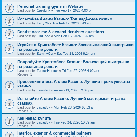
Personal training gyms in Webster
Last post by
CarolynP
«
Tue Feb 17, 2026 4:03 pm
Испытайте Анлим Казино: Топ надёжное казино.
Last post by
TerryOli
«
Tue Feb 17, 2026 3:43 am
Dentist near me & general dentistry questions
Last post by
EllaGood
«
Mon Feb 16, 2026 9:26 am
Играйте в Криптобосс Казино: Захватывающий выигрыши
на реальные деньги.
Last post by
SammyQui
«
Sat Feb 14, 2026 9:24 pm
Попробуйте Криптобосс Казино: Волнующий выигрыши
на реальные деньги.
Last post by
TannerHoeger
«
Fri Feb 27, 2026 4:02 am
Replies:
1
Присоединяйтесь Анлим Казино: Лучший преимущества
казино.
Last post by
LewisPut
«
Fri Feb 13, 2026 12:02 pm
Испытайте Анлим Казино: Лучший мастерская игра на
ставках.
Last post by
yapaj257
«
Mon Feb 23, 2026 10:13 am
Replies:
5
Как напас купить
Last post by
yapaj257
«
Tue Feb 24, 2026 10:59 am
Replies:
7
Interior, exterior & commercial painters