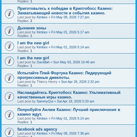
Replies:
1
Приготовьтесь к победам в Криптобосс Казино:
Захватывающий новости и события казино.
Last post by
Kimbex
«
Fri May 08, 2026 7:27 pm
Replies:
2
Дыхание зоны
Last post by
Kimbex
«
Fri May 01, 2026 5:17 am
Replies:
1
I am the new girl
Last post by
Kimbex
«
Fri May 01, 2026 5:14 am
Replies:
1
I am the new girl
Last post by
Davidlah
«
Sun May 03, 2026 10:46 am
Replies:
1
Испытайте Плей Фортуна Казино: Лидирующий
прогрессивные джекпоты.
Last post by
Thierry Henry
«
Sun Apr 26, 2026 2:32 pm
Replies:
1
Наслаждайтесь Криптобосс Казино: Ультимативный
качественные игры казино.
Last post by
SammyQui
«
Sat Apr 18, 2026 5:20 am
Попробуйте Анлим Казино: Лучший приключения в
казино ждут.
Last post by
Kimbex
«
Fri May 01, 2026 5:14 am
Replies:
1
facebook ads agency
Last post by
Kimbex
«
Fri May 08, 2026 7:36 pm