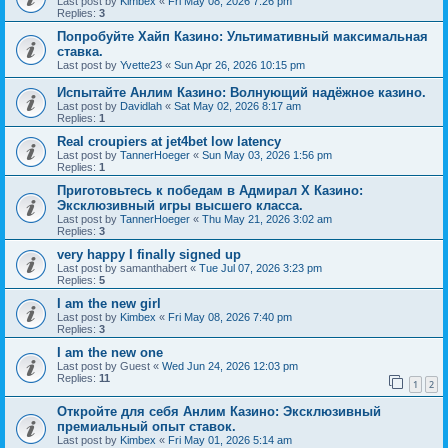
Last post by
Kimbex
«
Fri May 08, 2026 7:26 pm
Replies:
3
Попробуйте Хайп Казино: Ультимативный максимальная
ставка.
Last post by
Yvette23
«
Sun Apr 26, 2026 10:15 pm
Испытайте Анлим Казино: Волнующий надёжное казино.
Last post by
Davidlah
«
Sat May 02, 2026 8:17 am
Replies:
1
Real croupiers at jet4bet low latency
Last post by
TannerHoeger
«
Sun May 03, 2026 1:56 pm
Replies:
1
Приготовьтесь к победам в Адмирал Х Казино:
Эксклюзивный игры высшего класса.
Last post by
TannerHoeger
«
Thu May 21, 2026 3:02 am
Replies:
3
very happy I finally signed up
Last post by
samanthabert
«
Tue Jul 07, 2026 3:23 pm
Replies:
5
I am the new girl
Last post by
Kimbex
«
Fri May 08, 2026 7:40 pm
Replies:
3
I am the new one
Last post by
Guest
«
Wed Jun 24, 2026 12:03 pm
Replies:
11
1
2
Откройте для себя Анлим Казино: Эксклюзивный
премиальный опыт ставок.
Last post by
Kimbex
«
Fri May 01, 2026 5:14 am