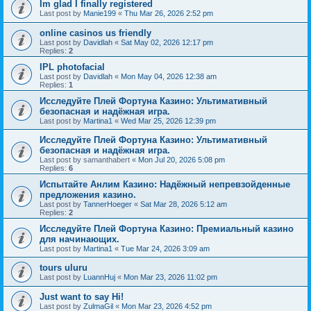
Im glad I finally registered
Last post by
Manie199
«
Thu Mar 26, 2026 2:52 pm
online casinos us friendly
Last post by
Davidlah
«
Sat May 02, 2026 12:17 pm
Replies:
2
IPL photofacial
Last post by
Davidlah
«
Mon May 04, 2026 12:38 am
Replies:
1
Исследуйте Плей Фортуна Казино: Ультимативный
безопасная и надёжная игра.
Last post by
Martina1
«
Wed Mar 25, 2026 12:39 pm
Исследуйте Плей Фортуна Казино: Ультимативный
безопасная и надёжная игра.
Last post by
samanthabert
«
Mon Jul 20, 2026 5:08 pm
Replies:
6
Испытайте Анлим Казино: Надёжный непревзойденные
предложения казино.
Last post by
TannerHoeger
«
Sat Mar 28, 2026 5:12 am
Replies:
2
Исследуйте Плей Фортуна Казино: Премиальный казино
для начинающих.
Last post by
Martina1
«
Tue Mar 24, 2026 3:09 am
tours uluru
Last post by
LuannHuj
«
Mon Mar 23, 2026 11:02 pm
Just want to say Hi!
Last post by
ZulmaGil
«
Mon Mar 23, 2026 4:52 pm