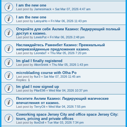
I am the new one
Last post by
Jamesimack
«
Sat Mar 07, 2026 4:47 am
I am the new one
Last post by
LatoyaHo
«
Fri Mar 06, 2026 11:43 pm
Откройте для себя Анлим Казино: Лидирующий полный
доступ к казино.
Last post by
LewisPut
«
Fri Mar 06, 2026 2:48 pm
Наслаждайтесь Раменбет Казино: Премиальный
непревзойденные предложения казино.
Last post by
LeonidaT
«
Thu Mar 05, 2026 7:20 pm
Im glad I finally registered
Last post by
AltonSnink
«
Thu Mar 05, 2026 1:43 pm
microblading course with Olha Po
Last post by
ftur3
«
Sat Mar 07, 2026 11:45 am
Replies:
1
Im glad I now signed up
Last post by
PilarE98
«
Wed Mar 04, 2026 10:37 pm
Посетите Анлим Казино: Лидирующий магические
впечатления от казино.
Last post by
TerryOli
«
Wed Mar 04, 2026 7:55 pm
Coworking space Jersey City and office space Jersey City:
tours, pricing and private offices
Last post by
IlseDoll
«
Tue Mar 03, 2026 7:34 pm