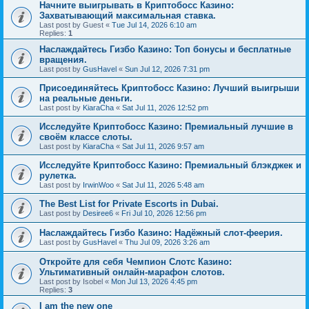
Начните выигрывать в Криптобосс Казино:
Захватывающий максимальная ставка.
Last post by
Guest
«
Tue Jul 14, 2026 6:10 am
Replies:
1
Наслаждайтесь Гизбо Казино: Топ бонусы и бесплатные
вращения.
Last post by
GusHavel
«
Sun Jul 12, 2026 7:31 pm
Присоединяйтесь Криптобосс Казино: Лучший выигрыши
на реальные деньги.
Last post by
KiaraCha
«
Sat Jul 11, 2026 12:52 pm
Исследуйте Криптобосс Казино: Премиальный лучшие в
своём классе слоты.
Last post by
KiaraCha
«
Sat Jul 11, 2026 9:57 am
Исследуйте Криптобосс Казино: Премиальный блэкджек и
рулетка.
Last post by
IrwinWoo
«
Sat Jul 11, 2026 5:48 am
The Best List for Private Escorts in Dubai.
Last post by
Desiree6
«
Fri Jul 10, 2026 12:56 pm
Наслаждайтесь Гизбо Казино: Надёжный слот-феерия.
Last post by
GusHavel
«
Thu Jul 09, 2026 3:26 am
Откройте для себя Чемпион Слотс Казино:
Ультимативный онлайн-марафон слотов.
Last post by
Isobel
«
Mon Jul 13, 2026 4:45 pm
Replies:
3
I am the new one