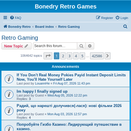
Bonedry Retro Games
FAQ
Register
Login
S
Bonedry Retro
Board index
Retro Gaming
e
Retro Gaming
a
Search
Advanced search
New Topic
r
c
Page
1
of
42586
1
2
3
4
5
42586
Next
1064642 topics
…
h
Announcements
If You Don't Real Money Pokies Payid Instant Deposit Limits
Now, You'll Hate Yourself Later
Last post by
LouannHe
«
Fri Aug 07, 2026 11:43 pm
Im happy I finally signed up
Last post by
Guest
«
Wed Aug 05, 2026 12:22 pm
Replies:
3
Радий, що нарешті долучився(-лася): нові фільми 2026
року
Last post by
Guest
«
Mon Aug 03, 2026 12:57 pm
Replies:
4
Попробуйте Гизбо Казино: Лидирующий путешествие в
казино.