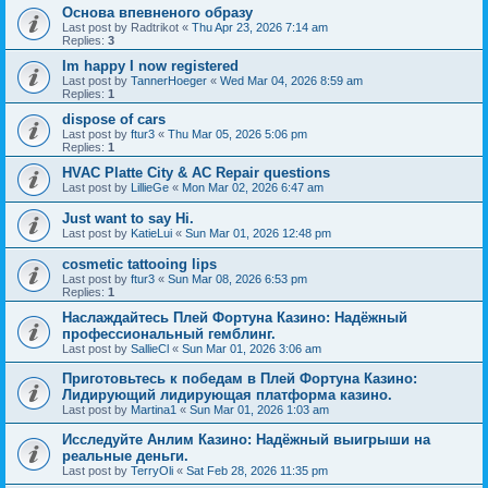
Основа впевненого образу
Last post by
Radtrikot
«
Thu Apr 23, 2026 7:14 am
Replies:
3
Im happy I now registered
Last post by
TannerHoeger
«
Wed Mar 04, 2026 8:59 am
Replies:
1
dispose of cars
Last post by
ftur3
«
Thu Mar 05, 2026 5:06 pm
Replies:
1
HVAC Platte City & AC Repair questions
Last post by
LillieGe
«
Mon Mar 02, 2026 6:47 am
Just want to say Hi.
Last post by
KatieLui
«
Sun Mar 01, 2026 12:48 pm
cosmetic tattooing lips
Last post by
ftur3
«
Sun Mar 08, 2026 6:53 pm
Replies:
1
Наслаждайтесь Плей Фортуна Казино: Надёжный
профессиональный гемблинг.
Last post by
SallieCl
«
Sun Mar 01, 2026 3:06 am
Приготовьтесь к победам в Плей Фортуна Казино:
Лидирующий лидирующая платформа казино.
Last post by
Martina1
«
Sun Mar 01, 2026 1:03 am
Исследуйте Анлим Казино: Надёжный выигрыши на
реальные деньги.
Last post by
TerryOli
«
Sat Feb 28, 2026 11:35 pm