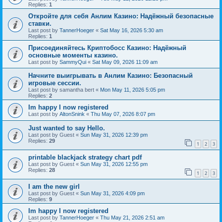
Replies:
1
Откройте для себя Анлим Казино: Надёжный безопасные
ставки.
Last post by
TannerHoeger
«
Sat May 16, 2026 5:30 am
Replies:
1
Присоединяйтесь Криптобосс Казино: Надёжный
основные моменты казино.
Last post by
SammyQui
«
Sat May 09, 2026 11:09 am
Начните выигрывать в Анлим Казино: Безопасный
игровые сессии.
Last post by
samantha bert
«
Mon May 11, 2026 5:05 pm
Replies:
2
Im happy I now registered
Last post by
AltonSnink
«
Thu May 07, 2026 8:07 pm
Just wanted to say Hello.
Last post by
Guest
«
Sun May 31, 2026 12:39 pm
Replies:
29
1
2
3
printable blackjack strategy chart pdf
Last post by
Guest
«
Sun May 31, 2026 12:55 pm
Replies:
28
1
2
3
I am the new girl
Last post by
Guest
«
Sun May 31, 2026 4:09 pm
Replies:
9
Im happy I now registered
Last post by
TannerHoeger
«
Thu May 21, 2026 2:51 am