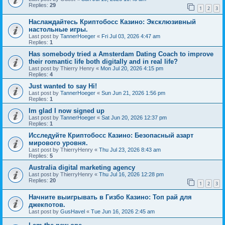
Replies:
29
1
2
3
Наслаждайтесь Криптобосс Казино: Эксклюзивный
настольные игры.
Last post by
TannerHoeger
«
Fri Jul 03, 2026 4:47 am
Replies:
1
Has somebody tried a Amsterdam Dating Coach to improve
their romantic life both digitally and in real life?
Last post by
Thierry Henry
«
Mon Jul 20, 2026 4:15 pm
Replies:
4
Just wanted to say Hi!
Last post by
TannerHoeger
«
Sun Jun 21, 2026 1:56 pm
Replies:
1
Im glad I now signed up
Last post by
TannerHoeger
«
Sat Jun 20, 2026 12:37 pm
Replies:
1
Исследуйте Криптобосс Казино: Безопасный азарт
мирового уровня.
Last post by
ThierryHenry
«
Thu Jul 23, 2026 8:43 am
Replies:
5
Australia digital marketing agency
Last post by
ThierryHenry
«
Thu Jul 16, 2026 12:28 pm
Replies:
20
1
2
3
Начните выигрывать в Гизбо Казино: Топ рай для
джекпотов.
Last post by
GusHavel
«
Tue Jun 16, 2026 2:45 am