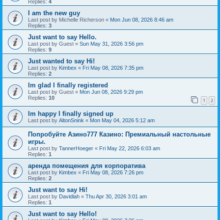
Replies:
4
I am the new guy
Last post by
Michelle Richerson
«
Mon Jun 08, 2026 8:46 am
Replies:
3
Just want to say Hello.
Last post by
Guest
«
Sun May 31, 2026 3:56 pm
Replies:
9
Just wanted to say Hi!
Last post by
Kimbex
«
Fri May 08, 2026 7:35 pm
Replies:
2
Im glad I finally registered
Last post by
Guest
«
Mon Jun 08, 2026 9:29 pm
Replies:
10
1
2
Im happy I finally signed up
Last post by
AltonSnink
«
Mon May 04, 2026 5:12 am
Попробуйте Азино777 Казино: Премиальный настольные
игры.
Last post by
TannerHoeger
«
Fri May 22, 2026 6:03 am
Replies:
1
аренда помещения для корпоратива
Last post by
Kimbex
«
Fri May 08, 2026 7:26 pm
Replies:
2
Just want to say Hi!
Last post by
Davidlah
«
Thu Apr 30, 2026 3:01 am
Replies:
1
Just want to say Hello!