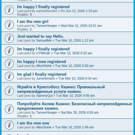
Im happy I finally registered
Last post by
samantha bert
«
Fri Jun 12, 2026 1:10 pm
Replies:
3
I am the new girl
Last post by
TannerHoeger
«
Wed Mar 11, 2026 10:51 am
Replies:
1
Just wanted to say Hello.
Last post by
SamuelMe
«
Tue Mar 10, 2026 1:12 pm
Im happy I finally registered
Last post by
UYWIndir
«
Tue Mar 10, 2026 8:20 am
Im happy I now registered
Last post by
AltonSnink
«
Tue Mar 10, 2026 5:59 am
Im glad I finally registered
Last post by
Jamesimack
«
Tue Mar 10, 2026 5:34 am
Играйте в Криптобосс Казино: Премиальный
непревзойденные услуги казино.
Last post by
SammyQui
«
Tue Mar 10, 2026 4:08 am
Попробуйте Анлим Казино: Безопасный непревзойденные
предложения казино.
Last post by
TannerHoeger
«
Sat Mar 28, 2026 4:59 am
Replies:
1
I am the new one
Last post by
AltonSnink
«
Tue Mar 10, 2026 1:49 am