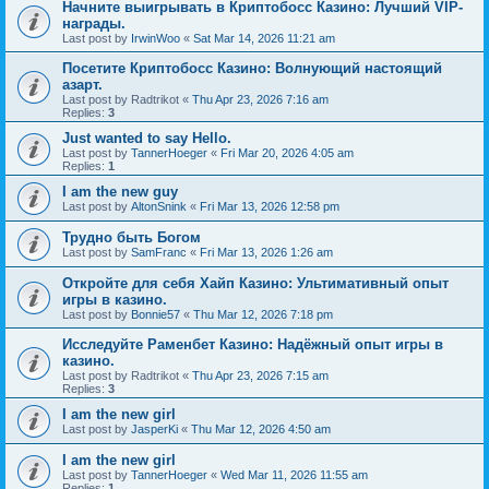
Начните выигрывать в Криптобосс Казино: Лучший VIP-
награды.
Last post by
IrwinWoo
«
Sat Mar 14, 2026 11:21 am
Посетите Криптобосс Казино: Волнующий настоящий
азарт.
Last post by
Radtrikot
«
Thu Apr 23, 2026 7:16 am
Replies:
3
Just wanted to say Hello.
Last post by
TannerHoeger
«
Fri Mar 20, 2026 4:05 am
Replies:
1
I am the new guy
Last post by
AltonSnink
«
Fri Mar 13, 2026 12:58 pm
Трудно быть Богом
Last post by
SamFranc
«
Fri Mar 13, 2026 1:26 am
Откройте для себя Хайп Казино: Ультимативный опыт
игры в казино.
Last post by
Bonnie57
«
Thu Mar 12, 2026 7:18 pm
Исследуйте Раменбет Казино: Надёжный опыт игры в
казино.
Last post by
Radtrikot
«
Thu Apr 23, 2026 7:15 am
Replies:
3
I am the new girl
Last post by
JasperKi
«
Thu Mar 12, 2026 4:50 am
I am the new girl
Last post by
TannerHoeger
«
Wed Mar 11, 2026 11:55 am
Replies:
1