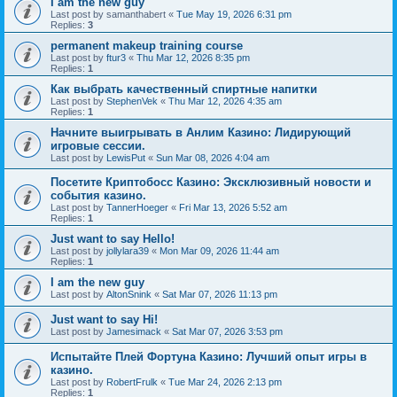
I am the new guy
Last post by
samanthabert
«
Tue May 19, 2026 6:31 pm
Replies:
3
permanent makeup training course
Last post by
ftur3
«
Thu Mar 12, 2026 8:35 pm
Replies:
1
Как выбрать качественный спиртные напитки
Last post by
StephenVek
«
Thu Mar 12, 2026 4:35 am
Replies:
1
Начните выигрывать в Анлим Казино: Лидирующий
игровые сессии.
Last post by
LewisPut
«
Sun Mar 08, 2026 4:04 am
Посетите Криптобосс Казино: Эксклюзивный новости и
события казино.
Last post by
TannerHoeger
«
Fri Mar 13, 2026 5:52 am
Replies:
1
Just want to say Hello!
Last post by
jollylara39
«
Mon Mar 09, 2026 11:44 am
Replies:
1
I am the new guy
Last post by
AltonSnink
«
Sat Mar 07, 2026 11:13 pm
Just want to say Hi!
Last post by
Jamesimack
«
Sat Mar 07, 2026 3:53 pm
Испытайте Плей Фортуна Казино: Лучший опыт игры в
казино.
Last post by
RobertFrulk
«
Tue Mar 24, 2026 2:13 pm
Replies:
1