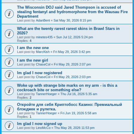
The Wisconsin DOJ said Jared Thompson is accused of
stealing fentanyl and hydromorphone from the Wausau Fire
Department
Last post by
AdanBent
«
Sat May 30, 2026 8:15 pm
What are the twenty rarest rarest skins in Brawl Stars in
2026?
Last post by
minetes435
«
Sun Jul 12, 2026 5:24 pm
Replies:
4
I am the new one
Last post by
MarcKish
«
Fri May 29, 2026 3:42 pm
I am the new girl
Last post by
ChaseCol
«
Fri May 29, 2026 2:07 pm
Im glad I now registered
Last post by
ChaseCol
«
Fri May 29, 2026 2:03 pm
Woke up with strange bite marks on my arm - is this a
cockroach bite or something else?
Last post by
TannerHoeger
«
Thu Jul 16, 2026 5:35 am
Replies:
2
Откройте для себя Криптобосс Казино: Премиальный
блэкджек и рулетка.
Last post by
TannerHoeger
«
Fri Jun 19, 2026 5:58 am
Replies:
1
Im glad I now signed up
Last post by
LinoMcCo
«
Thu May 28, 2026 11:53 pm