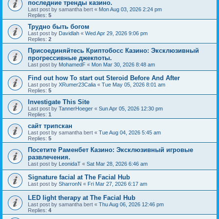
последние тренды казино.
Last post by
samantha bert
«
Mon Aug 03, 2026 2:24 pm
Replies:
5
Трудно быть богом
Last post by
Davidlah
«
Wed Apr 29, 2026 9:06 pm
Replies:
2
Присоединяйтесь Криптобосс Казино: Эксклюзивный
прогрессивные джекпоты.
Last post by
MohamedF
«
Mon Mar 30, 2026 8:48 am
Find out how To start out Steroid Before And After
Last post by
XRumer23Calia
«
Tue May 05, 2026 8:01 am
Replies:
5
Investigate This Site
Last post by
TannerHoeger
«
Sun Apr 05, 2026 12:30 pm
Replies:
1
сайт трипскан
Last post by
samantha bert
«
Tue Aug 04, 2026 5:45 am
Replies:
5
Посетите Раменбет Казино: Эксклюзивный игровые
развлечения.
Last post by
LeonidaT
«
Sat Mar 28, 2026 6:46 am
Signature facial at The Facial Hub
Last post by
SharronN
«
Fri Mar 27, 2026 6:17 am
LED light therapy at The Facial Hub
Last post by
samantha bert
«
Thu Aug 06, 2026 12:46 pm
Replies:
4