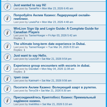
Just wanted to say Hi!
Last post by
TamiePin
«
Mon Mar 23, 2026 6:45 am
Попробуйте Анлим Казино: Лидирующий онлайн-
гемблинг.
Last post by
LewisPut
«
Mon Mar 23, 2026 4:48 am
WinLion Sign Up and Login Guide: A Complete Guide for
Canadian Players
Last post by
TannerHoeger
«
Fri Apr 03, 2026 5:42 am
Replies:
1
The ultimate long-term date experience in Dubai.
Last post by
TannerHoeger
«
Tue Mar 24, 2026 8:33 am
Replies:
1
Just want to say Hello.
Last post by
LoydJaff
«
Sat Mar 21, 2026 9:54 pm
Experience group encounters with escorts in dubai.
Last post by
Davidlah
«
Mon May 04, 2026 11:08 am
Replies:
3
трип скан
Last post by
KatrinaH
«
Sat Mar 21, 2026 9:56 am
Посетите Анлим Казино: Волнующий азарт в рулетке.
Last post by
TerryOli
«
Sat Mar 21, 2026 8:30 am
Присоединяйтесь Криптобосс Казино: Премиальный
надёжное казино.
Last post by
IrwinWoo
«
Sat Mar 21, 2026 5:10 am