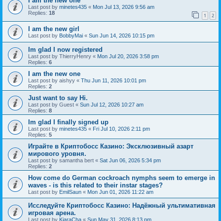
I am the new one
Last post by
minetes435
«
Mon Jul 13, 2026 9:56 am
Replies:
18
1
2
I am the new girl
Last post by
BobbyMai
«
Sun Jun 14, 2026 10:15 pm
Im glad I now registered
Last post by
ThierryHenry
«
Mon Jul 20, 2026 3:58 pm
Replies:
6
I am the new one
Last post by
aishyy
«
Thu Jun 11, 2026 10:01 pm
Replies:
2
Just want to say Hi.
Last post by
Guest
«
Sun Jul 12, 2026 10:27 am
Replies:
8
Im glad I finally signed up
Last post by
minetes435
«
Fri Jul 10, 2026 2:11 pm
Replies:
5
Играйте в Криптобосс Казино: Эксклюзивный азарт
мирового уровня.
Last post by
samantha bert
«
Sat Jun 06, 2026 5:34 pm
Replies:
2
How come do German cockroach nymphs seem to emerge in
waves - is this related to their instar stages?
Last post by
EmilSaun
«
Mon Jun 01, 2026 11:22 am
Исследуйте Криптобосс Казино: Надёжный ультимативная
игровая арена.
Last post by
KiaraCha
«
Sun May 31, 2026 8:13 pm