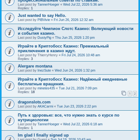
профессиональные советы по ставкам.
Last post by
TannerHoeger
«
Wed Jul 22, 2026 5:36 am
Replies:
1
Just wanted to say Hello.
Last post by
PIBVivie
«
Fri Jun 26, 2026 12:32 am
Исследуйте Чемпион Слотс Казино: Волнующий новости
и события казино.
Last post by
DustyPig
«
Thu Jun 25, 2026 1:20 pm
Играйте в Криптобосс Казино: Премиальный
приключения в казино ждут.
Last post by
ThierryHenry
«
Fri Jul 24, 2026 10:48 am
Replies:
3
Alergare montana
Last post by
InezSute
«
Wed Jun 24, 2026 1:32 pm
Играйте в Криптобосс Казино: Надёжный ежедневные
бесплатные вращения.
Last post by
minetes435
«
Tue Jul 21, 2026 7:09 pm
Replies:
18
1
2
dragonslots.com
Last post by
AKACarmi
«
Tue Jun 23, 2026 2:22 pm
Путь к здоровью: все, что нужно знать о курсе по
нутрициологии
Last post by
TannerHoeger
«
Wed Jul 22, 2026 6:18 am
Replies:
1
Im glad I finally signed up
Last post by
Guest
«
Sun Jul 19, 2026 10:43 am