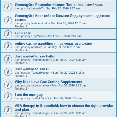
Исследуйте Раменбет Казино: Топ онлайн-гемблинг.
Last post by
LeonidaT
«
Sun Feb 22, 2026 2:17 am
Исследуйте Криптобосс Казино: Лидирующий надёжное
казино.
Last post by
Nubbnorktek
«
Mon Mar 16, 2026 12:01 am
Replies:
1
трип скан
Last post by
GayMacre
«
Sat Feb 21, 2026 3:49 am
online casino gambling in las vegas usa casino
Last post by
Apklink26
«
Sat May 09, 2026 3:02 pm
Replies:
4
Just wanted to say Hello!
Last post by
TannerHoeger
«
Sun Feb 22, 2026 8:35 am
Replies:
1
Just wanted to say Hi!
Last post by
TannerHoeger
«
Sun Feb 22, 2026 8:16 am
Replies:
1
Why Kids Love Gnc Cutting Supplements
Last post by
samanthabert
«
Mon Jun 08, 2026 5:32 pm
Replies:
3
I am the new guy
Last post by
TeshaU52
«
Wed Feb 18, 2026 8:15 am
ABA therapy in Bloomfield: how to choose the right provider
and plan
Last post by
TannerHoeger
«
Sun Feb 22, 2026 8:31 am
Replies:
1