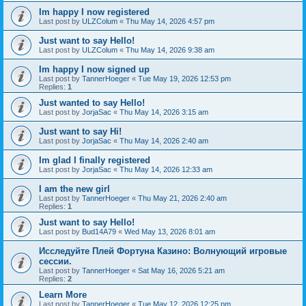
Im happy I now registered
Last post by
ULZColum
«
Thu May 14, 2026 4:57 pm
Just want to say Hello!
Last post by
ULZColum
«
Thu May 14, 2026 9:38 am
Im happy I now signed up
Last post by
TannerHoeger
«
Tue May 19, 2026 12:53 pm
Replies:
1
Just wanted to say Hello!
Last post by
JorjaSac
«
Thu May 14, 2026 3:15 am
Just want to say Hi!
Last post by
JorjaSac
«
Thu May 14, 2026 2:40 am
Im glad I finally registered
Last post by
JorjaSac
«
Thu May 14, 2026 12:33 am
I am the new girl
Last post by
TannerHoeger
«
Thu May 21, 2026 2:40 am
Replies:
1
Just want to say Hello!
Last post by
Bud14A79
«
Wed May 13, 2026 8:01 am
Исследуйте Плей Фортуна Казино: Волнующий игровые
сессии.
Last post by
TannerHoeger
«
Sat May 16, 2026 5:21 am
Replies:
2
Learn More
Last post by
TannerHoeger
«
Tue May 12, 2026 12:25 pm