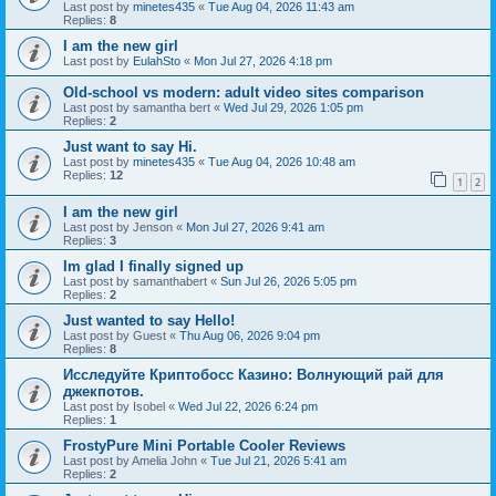
Last post by
minetes435
«
Tue Aug 04, 2026 11:43 am
Replies:
8
I am the new girl
Last post by
EulahSto
«
Mon Jul 27, 2026 4:18 pm
Old-school vs modern: adult video sites comparison
Last post by
samantha bert
«
Wed Jul 29, 2026 1:05 pm
Replies:
2
Just want to say Hi.
Last post by
minetes435
«
Tue Aug 04, 2026 10:48 am
Replies:
12
1
2
I am the new girl
Last post by
Jenson
«
Mon Jul 27, 2026 9:41 am
Replies:
3
Im glad I finally signed up
Last post by
samanthabert
«
Sun Jul 26, 2026 5:05 pm
Replies:
2
Just wanted to say Hello!
Last post by
Guest
«
Thu Aug 06, 2026 9:04 pm
Replies:
8
Исследуйте Криптобосс Казино: Волнующий рай для
джекпотов.
Last post by
Isobel
«
Wed Jul 22, 2026 6:24 pm
Replies:
1
FrostyPure Mini Portable Cooler Reviews
Last post by
Amelia John
«
Tue Jul 21, 2026 5:41 am
Replies:
2