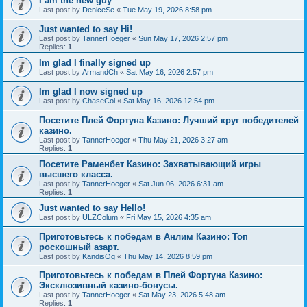
I am the new guy
Last post by
DeniceSe
«
Tue May 19, 2026 8:58 pm
Just wanted to say Hi!
Last post by
TannerHoeger
«
Sun May 17, 2026 2:57 pm
Replies:
1
Im glad I finally signed up
Last post by
ArmandCh
«
Sat May 16, 2026 2:57 pm
Im glad I now signed up
Last post by
ChaseCol
«
Sat May 16, 2026 12:54 pm
Посетите Плей Фортуна Казино: Лучший круг победителей
казино.
Last post by
TannerHoeger
«
Thu May 21, 2026 3:27 am
Replies:
1
Посетите Раменбет Казино: Захватывающий игры
высшего класса.
Last post by
TannerHoeger
«
Sat Jun 06, 2026 6:31 am
Replies:
1
Just wanted to say Hello!
Last post by
ULZColum
«
Fri May 15, 2026 4:35 am
Приготовьтесь к победам в Анлим Казино: Топ
роскошный азарт.
Last post by
KandisOg
«
Thu May 14, 2026 8:59 pm
Приготовьтесь к победам в Плей Фортуна Казино:
Эксклюзивный казино-бонусы.
Last post by
TannerHoeger
«
Sat May 23, 2026 5:48 am
Replies:
1