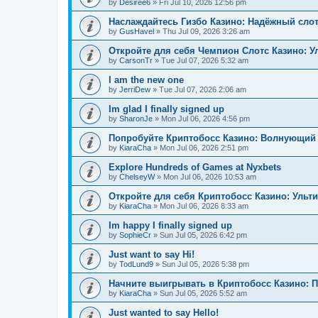
by
Desiree6
»
Fri Jul 10, 2026 12:56 pm
Наслаждайтесь Гизбо Казино: Надёжный сло
by
GusHavel
»
Thu Jul 09, 2026 3:26 am
Откройте для себя Чемпион Слотс Казино: 
by
CarsonTr
»
Tue Jul 07, 2026 5:32 am
I am the new one
by
JerriDew
»
Tue Jul 07, 2026 2:06 am
Im glad I finally signed up
by
SharonJe
»
Mon Jul 06, 2026 4:56 pm
Попробуйте Криптобосс Казино: Волнующий 
by
KiaraCha
»
Mon Jul 06, 2026 2:51 pm
Explore Hundreds of Games at Nyxbets
by
ChelseyW
»
Mon Jul 06, 2026 10:53 am
Откройте для себя Криптобосс Казино: Ульт
by
KiaraCha
»
Mon Jul 06, 2026 8:33 am
Im happy I finally signed up
by
SophieCr
»
Sun Jul 05, 2026 6:42 pm
Just want to say Hi!
by
TodLund9
»
Sun Jul 05, 2026 5:38 pm
Начните выигрывать в Криптобосс Казино: 
by
KiaraCha
»
Sun Jul 05, 2026 5:52 am
Just wanted to say Hello!