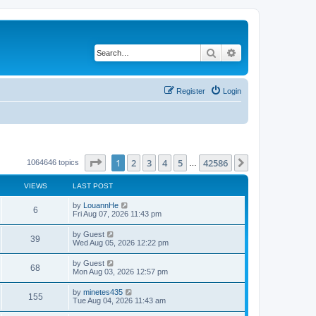
Search
Advanced search
Register
Login
Page
1
of
42586
1
2
3
4
5
42586
Next
1064646 topics
…
VIEWS
LAST POST
by
LouannHe
6
Fri Aug 07, 2026 11:43 pm
by
Guest
39
Wed Aug 05, 2026 12:22 pm
by
Guest
68
Mon Aug 03, 2026 12:57 pm
by
minetes435
155
Tue Aug 04, 2026 11:43 am