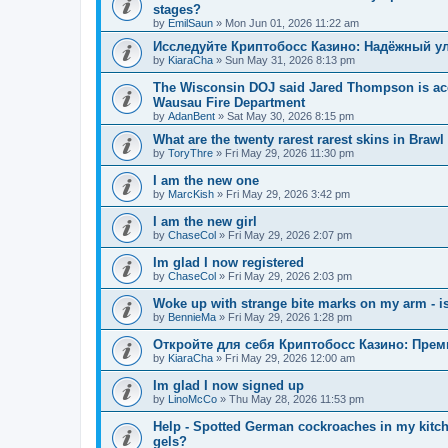
stages?
by
EmilSaun
»
Mon Jun 01, 2026 11:22 am
Исследуйте Криптобосс Казино: Надёжный ул
by
KiaraCha
»
Sun May 31, 2026 8:13 pm
The Wisconsin DOJ said Jared Thompson is acc
Wausau Fire Department
by
AdanBent
»
Sat May 30, 2026 8:15 pm
What are the twenty rarest rarest skins in Brawl
by
ToryThre
»
Fri May 29, 2026 11:30 pm
I am the new one
by
MarcKish
»
Fri May 29, 2026 3:42 pm
I am the new girl
by
ChaseCol
»
Fri May 29, 2026 2:07 pm
Im glad I now registered
by
ChaseCol
»
Fri May 29, 2026 2:03 pm
Woke up with strange bite marks on my arm - is
by
BennieMa
»
Fri May 29, 2026 1:28 pm
Откройте для себя Криптобосс Казино: Прем
by
KiaraCha
»
Fri May 29, 2026 12:00 am
Im glad I now signed up
by
LinoMcCo
»
Thu May 28, 2026 11:53 pm
Help - Spotted German cockroaches in my kitche
gels?