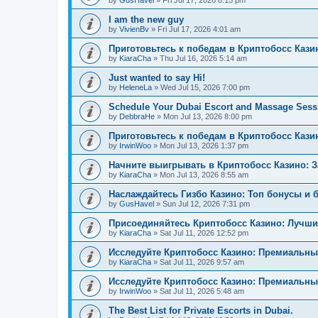
by
GusHavel
»
Fri Jul 17, 2026 8:15 pm
I am the new guy
by
VivienBv
»
Fri Jul 17, 2026 4:01 am
Приготовьтесь к победам в Криптобосс Кази
by
KiaraCha
»
Thu Jul 16, 2026 5:14 am
Just wanted to say Hi!
by
HeleneLa
»
Wed Jul 15, 2026 7:00 pm
Schedule Your Dubai Escort and Massage Sess
by
DebbraHe
»
Mon Jul 13, 2026 8:00 pm
Приготовьтесь к победам в Криптобосс Каз
by
IrwinWoo
»
Mon Jul 13, 2026 1:37 pm
Начните выигрывать в Криптобосс Казино: 
by
KiaraCha
»
Mon Jul 13, 2026 8:55 am
Наслаждайтесь Гизбо Казино: Топ бонусы и 
by
GusHavel
»
Sun Jul 12, 2026 7:31 pm
Присоединяйтесь Криптобосс Казино: Лучши
by
KiaraCha
»
Sat Jul 11, 2026 12:52 pm
Исследуйте Криптобосс Казино: Премиальны
by
KiaraCha
»
Sat Jul 11, 2026 9:57 am
Исследуйте Криптобосс Казино: Премиальный
by
IrwinWoo
»
Sat Jul 11, 2026 5:48 am
The Best List for Private Escorts in Dubai.