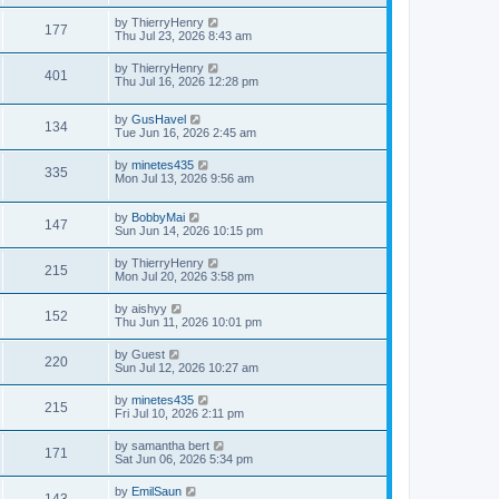
by
ThierryHenry
177
Thu Jul 23, 2026 8:43 am
by
ThierryHenry
401
Thu Jul 16, 2026 12:28 pm
by
GusHavel
134
Tue Jun 16, 2026 2:45 am
by
minetes435
335
Mon Jul 13, 2026 9:56 am
by
BobbyMai
147
Sun Jun 14, 2026 10:15 pm
by
ThierryHenry
215
Mon Jul 20, 2026 3:58 pm
by
aishyy
152
Thu Jun 11, 2026 10:01 pm
by
Guest
220
Sun Jul 12, 2026 10:27 am
by
minetes435
215
Fri Jul 10, 2026 2:11 pm
by
samantha bert
171
Sat Jun 06, 2026 5:34 pm
by
EmilSaun
143