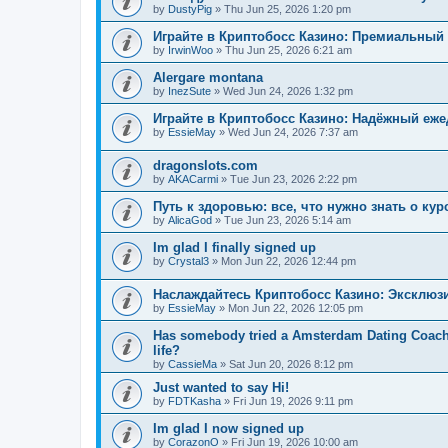
by
DustyPig
»
Thu Jun 25, 2026 1:20 pm
Играйте в Криптобосс Казино: Премиальный 
by
IrwinWoo
»
Thu Jun 25, 2026 6:21 am
Alergare montana
by
InezSute
»
Wed Jun 24, 2026 1:32 pm
Играйте в Криптобосс Казино: Надёжный еж
by
EssieMay
»
Wed Jun 24, 2026 7:37 am
dragonslots.com
by
AKACarmi
»
Tue Jun 23, 2026 2:22 pm
Путь к здоровью: все, что нужно знать о ку
by
AlicaGod
»
Tue Jun 23, 2026 5:14 am
Im glad I finally signed up
by
Crystal3
»
Mon Jun 22, 2026 12:44 pm
Наслаждайтесь Криптобосс Казино: Эксклюз
by
EssieMay
»
Mon Jun 22, 2026 12:05 pm
Has somebody tried a Amsterdam Dating Coach to
life?
by
CassieMa
»
Sat Jun 20, 2026 8:12 pm
Just wanted to say Hi!
by
FDTKasha
»
Fri Jun 19, 2026 9:11 pm
Im glad I now signed up
by
CorazonO
»
Fri Jun 19, 2026 10:00 am