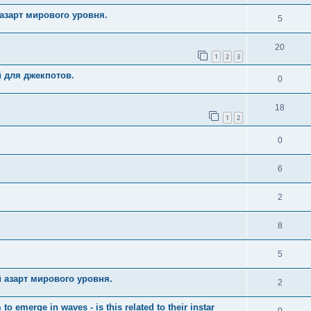
азарт мирового уровня.
5
20
1
2
3
й для джекпотов.
0
18
1
2
0
6
2
8
5
 азарт мирового уровня.
2
merge in waves - is this related to their instar
0