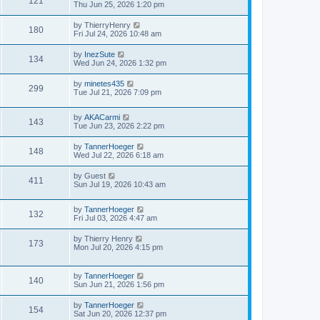
121
Thu Jun 25, 2026 1:20 pm
by
ThierryHenry
180
Fri Jul 24, 2026 10:48 am
by
InezSute
134
Wed Jun 24, 2026 1:32 pm
by
minetes435
299
Tue Jul 21, 2026 7:09 pm
by
AKACarmi
143
Tue Jun 23, 2026 2:22 pm
by
TannerHoeger
148
Wed Jul 22, 2026 6:18 am
by
Guest
411
Sun Jul 19, 2026 10:43 am
by
TannerHoeger
132
Fri Jul 03, 2026 4:47 am
by
Thierry Henry
173
Mon Jul 20, 2026 4:15 pm
by
TannerHoeger
140
Sun Jun 21, 2026 1:56 pm
by
TannerHoeger
154
Sat Jun 20, 2026 12:37 pm