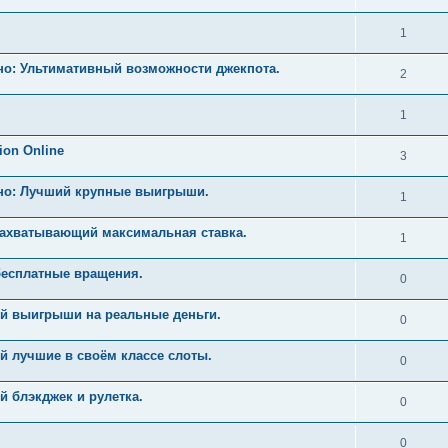
1
но: Ультимативный возможности джекпота.
2
1
ion Online
3
ино: Лучший крупные выигрыши.
1
Захватывающий максимальная ставка.
1
бесплатные вращения.
0
й выигрыши на реальные деньги.
0
й лучшие в своём классе слоты.
0
 блэкджек и рулетка.
0
0