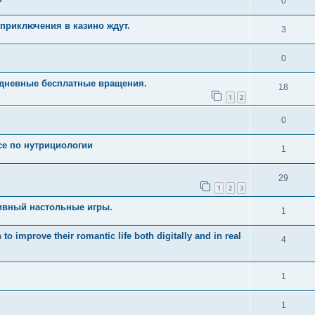
0
приключения в казино ждут.
3
0
едневные бесплатные вращения.
18
1
2
0
рсе по нутрициологии
1
29
1
2
3
ивный настольные игры.
1
 improve their romantic life both digitally and in real
4
1
1