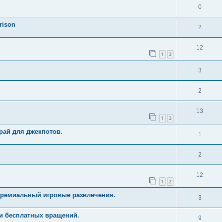
0
rison
2
12
1
2
3
2
13
1
2
рай для джекпотов.
1
2
12
1
2
Премиальный игровые развлечения.
3
и бесплатных вращений.
9