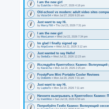
I am the new girl
by
EulahSto
»
Mon Jul 27, 2026 4:18 pm
Old-school vs modern: adult video sites compa
by
VictorS4
»
Mon Jul 27, 2026 9:20 am
Just want to say Hi.
by
Marcy768
»
Thu Jul 23, 2026 7:31 pm
I am the new girl
by
MaxLamon
»
Wed Jul 22, 2026 7:34 pm
Im glad I finally signed up
by
AnjaGome
»
Wed Jul 22, 2026 3:12 am
Just wanted to say Hello!
by
StellaEa
»
Wed Jul 22, 2026 12:23 am
Исследуйте Криптобосс Казино: Волнующий 
by
KiaraCha
»
Mon Jul 20, 2026 2:25 pm
FrostyPure Mini Portable Cooler Reviews
by
Dolloinfo
»
Mon Jul 20, 2026 7:31 am
Just want to say Hi.
by
LupitaTo
»
Mon Jul 20, 2026 7:11 am
Начните выигрывать в Криптобосс Казино: 
by
IrwinWoo
»
Sun Jul 19, 2026 6:59 am
Попробуйте Гизбо Казино: Волнующий сесси