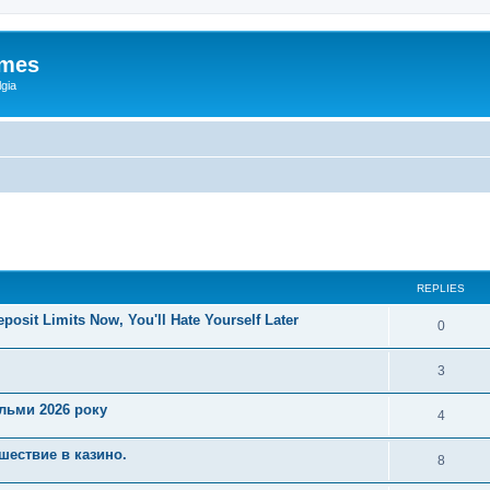
ames
gia
ed search
REPLIES
posit Limits Now, You'll Hate Yourself Later
0
3
ільми 2026 року
4
шествие в казино.
8