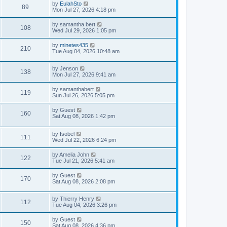
by
EulahSto
89
Mon Jul 27, 2026 4:18 pm
by
samantha bert
108
Wed Jul 29, 2026 1:05 pm
by
minetes435
210
Tue Aug 04, 2026 10:48 am
by
Jenson
138
Mon Jul 27, 2026 9:41 am
by
samanthabert
119
Sun Jul 26, 2026 5:05 pm
by
Guest
160
Sat Aug 08, 2026 1:42 pm
by
Isobel
111
Wed Jul 22, 2026 6:24 pm
by
Amelia John
122
Tue Jul 21, 2026 5:41 am
by
Guest
170
Sat Aug 08, 2026 2:08 pm
by
Thierry Henry
112
Tue Aug 04, 2026 3:26 pm
by
Guest
150
Sat Aug 08, 2026 4:36 pm