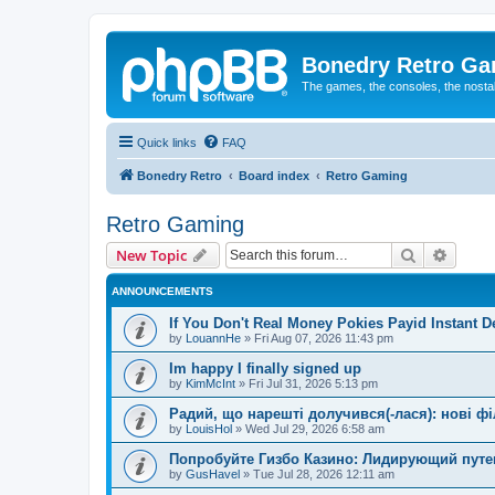
Bonedry Retro G
The games, the consoles, the nostal
Quick links
FAQ
Bonedry Retro
Board index
Retro Gaming
Retro Gaming
Search
Advanc
New Topic
ANNOUNCEMENTS
If You Don't Real Money Pokies Payid Instant De
by
LouannHe
»
Fri Aug 07, 2026 11:43 pm
Im happy I finally signed up
by
KimMcInt
»
Fri Jul 31, 2026 5:13 pm
Радий, що нарешті долучився(-лася): нові ф
by
LouisHol
»
Wed Jul 29, 2026 6:58 am
Попробуйте Гизбо Казино: Лидирующий путе
by
GusHavel
»
Tue Jul 28, 2026 12:11 am