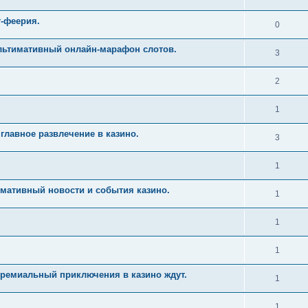
т-феерия.
0
Ультимативный онлайн-марафон слотов.
3
2
1
главное развлечение в казино.
3
1
имативный новости и события казино.
1
1
1
Премиальный приключения в казино ждут.
1
1