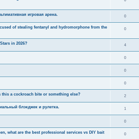
ьтимативная игровая арена.
0
used of stealing fentanyl and hydromorphone from the
0
 Stars in 2026?
4
0
0
0
 this a cockroach bite or something else?
2
иальный блэкджек и рулетка.
1
0
n, what are the best professional services vs DIY bait
0