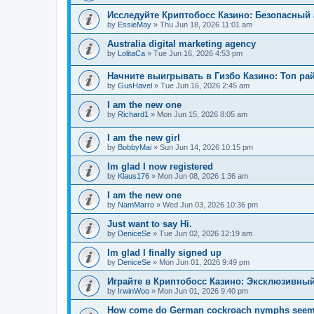
Исследуйте Криптобосс Казино: Безопасный 
by
EssieMay
»
Thu Jun 18, 2026 11:01 am
Australia digital marketing agency
by
LolitaCa
»
Tue Jun 16, 2026 4:53 pm
Начните выигрывать в Гизбо Казино: Топ ра
by
GusHavel
»
Tue Jun 16, 2026 2:45 am
I am the new one
by
Richard1
»
Mon Jun 15, 2026 8:05 am
I am the new girl
by
BobbyMai
»
Sun Jun 14, 2026 10:15 pm
Im glad I now registered
by
Klaus176
»
Mon Jun 08, 2026 1:36 am
I am the new one
by
NamMarro
»
Wed Jun 03, 2026 10:36 pm
Just want to say Hi.
by
DeniceSe
»
Tue Jun 02, 2026 12:19 am
Im glad I finally signed up
by
DeniceSe
»
Mon Jun 01, 2026 9:49 pm
Играйте в Криптобосс Казино: Эксклюзивный
by
IrwinWoo
»
Mon Jun 01, 2026 9:40 pm
How come do German cockroach nymphs seem to e