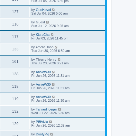
Sun Jul 05, 2026 3:35 pm
by
GusHavel
127
Sat Jul 04, 2026 5:00 am
by
Guest
116
Sun Jul 12, 2026 9:25 am
by
KiaraCha
117
Fri Jul 03, 2026 11:45 pm
by
Amelia John
133
Tue Jun 30, 2026 6:59 am
by
Thierry Henry
161
Thu Jul 23, 2026 8:21 am
by
AnnieW30
138
Fri Jun 26, 2026 11:31 am
by
AnnieW30
118
Fri Jun 26, 2026 11:31 am
by
AnnieW30
119
Fri Jun 26, 2026 11:30 am
by
TannerHoeger
132
Wed Jul 22, 2026 5:36 am
by
PIBVivie
129
Fri Jun 26, 2026 12:32 am
by
DustyPig