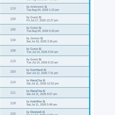
by
richerson1
113
Tue Aug 04, 2026 1:15 pm
by
Guest
120
Fri Jul 17, 2026 12:27 pm
by
Guest
105
Tue Aug 04, 2026 5:26 pm
by
Jenson
134
Sat Jul 18, 2026 3:35 pm
by
Guest
108
Tue Jul 14, 2026 5:54 am
by
Guest
113
Tue Jul 14, 2026 6:10 am
by
GusHavel
103
Sun Jul 12, 2026 7:31 pm
by
KiaraCha
114
Sat Jul 11, 2026 12:52 pm
by
KiaraCha
111
Sat Jul 11, 2026 9:57 am
by
IrwinWoo
118
Sat Jul 11, 2026 5:48 am
by
Desiree6
115