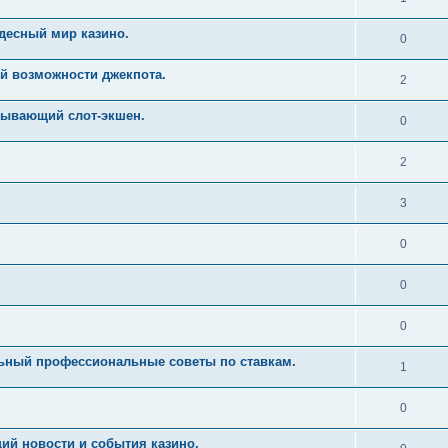
десный мир казино.
0
й возможности джекпота.
2
тывающий слот-экшен.
0
2
3
0
0
0
льный профессиональные советы по ставкам.
1
0
ий новости и события казино.