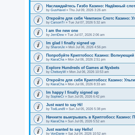
Наслаждайтесь Гизбо Казино: Надёжный сло
by
GusHavel
»
Thu Jul 09, 2026 3:26 am
Откройте для себя Чемпион Слотс Казино: 
by
CarsonTr
»
Tue Jul 07, 2026 5:32 am
I am the new one
by
JerriDew
»
Tue Jul 07, 2026 2:06 am
Im glad I finally signed up
by
SharonJe
»
Mon Jul 06, 2026 4:56 pm
Попробуйте Криптобосс Казино: Волнующий 
by
KiaraCha
»
Mon Jul 06, 2026 2:51 pm
Explore Hundreds of Games at Nyxbets
by
ChelseyW
»
Mon Jul 06, 2026 10:53 am
Откройте для себя Криптобосс Казино: Ульт
by
KiaraCha
»
Mon Jul 06, 2026 8:33 am
Im happy I finally signed up
by
SophieCr
»
Sun Jul 05, 2026 6:42 pm
Just want to say Hi!
by
TodLund9
»
Sun Jul 05, 2026 5:38 pm
Начните выигрывать в Криптобосс Казино: 
by
KiaraCha
»
Sun Jul 05, 2026 5:52 am
Just wanted to say Hello!
by
VonDanie
»
Sat Jul 04, 2026 10:52 am