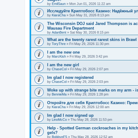
by
EmilSaun
»
Mon Jun 01, 2026 11:22 am
Исследуйте Криптобосс Казино: Надёжный ул
by
KiaraCha
»
Sun May 31, 2026 8:13 pm
The Wisconsin DOJ said Jared Thompson is acc
Wausau Fire Department
by
AdanBent
»
Sat May 30, 2026 8:15 pm
What are the twenty rarest rarest skins in Brawl
by
ToryThre
»
Fri May 29, 2026 11:30 pm
I am the new one
by
MarcKish
»
Fri May 29, 2026 3:42 pm
I am the new girl
by
ChaseCol
»
Fri May 29, 2026 2:07 pm
Im glad I now registered
by
ChaseCol
»
Fri May 29, 2026 2:03 pm
Woke up with strange bite marks on my arm - is
by
BennieMa
»
Fri May 29, 2026 1:28 pm
Откройте для себя Криптобосс Казино: Прем
by
KiaraCha
»
Fri May 29, 2026 12:00 am
Im glad I now signed up
by
LinoMcCo
»
Thu May 28, 2026 11:53 pm
Help - Spotted German cockroaches in my kitche
gels?
by
BobbyeF5
»
Thu May 28, 2026 12:52 am