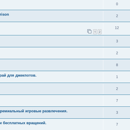
0
rison
2
12
1
2
3
2
8
рай для джекпотов.
1
2
7
Премиальный игровые развлечения.
3
и бесплатных вращений.
7