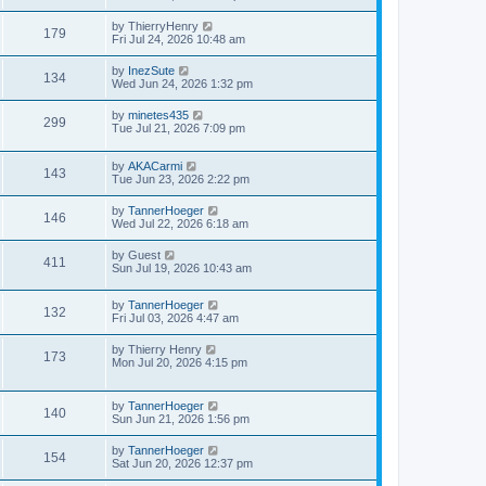
by
ThierryHenry
179
Fri Jul 24, 2026 10:48 am
by
InezSute
134
Wed Jun 24, 2026 1:32 pm
by
minetes435
299
Tue Jul 21, 2026 7:09 pm
by
AKACarmi
143
Tue Jun 23, 2026 2:22 pm
by
TannerHoeger
146
Wed Jul 22, 2026 6:18 am
by
Guest
411
Sun Jul 19, 2026 10:43 am
by
TannerHoeger
132
Fri Jul 03, 2026 4:47 am
by
Thierry Henry
173
Mon Jul 20, 2026 4:15 pm
by
TannerHoeger
140
Sun Jun 21, 2026 1:56 pm
by
TannerHoeger
154
Sat Jun 20, 2026 12:37 pm