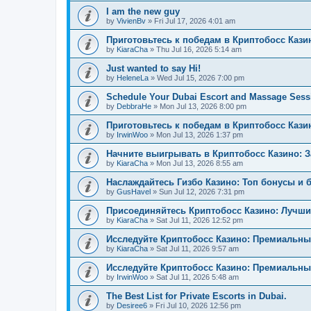
I am the new guy
by
VivienBv
»
Fri Jul 17, 2026 4:01 am
Приготовьтесь к победам в Криптобосс Кази
by
KiaraCha
»
Thu Jul 16, 2026 5:14 am
Just wanted to say Hi!
by
HeleneLa
»
Wed Jul 15, 2026 7:00 pm
Schedule Your Dubai Escort and Massage Sess
by
DebbraHe
»
Mon Jul 13, 2026 8:00 pm
Приготовьтесь к победам в Криптобосс Каз
by
IrwinWoo
»
Mon Jul 13, 2026 1:37 pm
Начните выигрывать в Криптобосс Казино: 
by
KiaraCha
»
Mon Jul 13, 2026 8:55 am
Наслаждайтесь Гизбо Казино: Топ бонусы и 
by
GusHavel
»
Sun Jul 12, 2026 7:31 pm
Присоединяйтесь Криптобосс Казино: Лучши
by
KiaraCha
»
Sat Jul 11, 2026 12:52 pm
Исследуйте Криптобосс Казино: Премиальны
by
KiaraCha
»
Sat Jul 11, 2026 9:57 am
Исследуйте Криптобосс Казино: Премиальный
by
IrwinWoo
»
Sat Jul 11, 2026 5:48 am
The Best List for Private Escorts in Dubai.
by
Desiree6
»
Fri Jul 10, 2026 12:56 pm