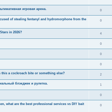
ьтимативная игровая арена.
0
used of stealing fentanyl and hydromorphone from the
0
 Stars in 2026?
4
0
0
0
 this a cockroach bite or something else?
2
иальный блэкджек и рулетка.
1
0
n, what are the best professional services vs DIY bait
0