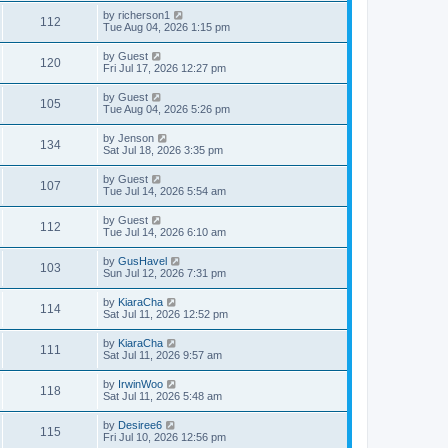
by
richerson1
112
Tue Aug 04, 2026 1:15 pm
by
Guest
120
Fri Jul 17, 2026 12:27 pm
by
Guest
105
Tue Aug 04, 2026 5:26 pm
by
Jenson
134
Sat Jul 18, 2026 3:35 pm
by
Guest
107
Tue Jul 14, 2026 5:54 am
by
Guest
112
Tue Jul 14, 2026 6:10 am
by
GusHavel
103
Sun Jul 12, 2026 7:31 pm
by
KiaraCha
114
Sat Jul 11, 2026 12:52 pm
by
KiaraCha
111
Sat Jul 11, 2026 9:57 am
by
IrwinWoo
118
Sat Jul 11, 2026 5:48 am
by
Desiree6
115
Fri Jul 10, 2026 12:56 pm