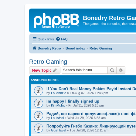
Bonedry Retro G
The games, the consoles, the nostal
Quick links
FAQ
Bonedry Retro
Board index
Retro Gaming
Retro Gaming
Search
Advanc
New Topic
ANNOUNCEMENTS
If You Don't Real Money Pokies Payid Instant De
by
LouannHe
»
Fri Aug 07, 2026 11:43 pm
Im happy I finally signed up
by
KimMcInt
»
Fri Jul 31, 2026 5:13 pm
Радий, що нарешті долучився(-лася): нові ф
by
LouisHol
»
Wed Jul 29, 2026 6:58 am
Попробуйте Гизбо Казино: Лидирующий путе
by
GusHavel
»
Tue Jul 28, 2026 12:11 am