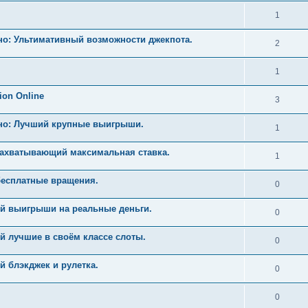
1
но: Ультимативный возможности джекпота.
2
1
ion Online
3
ино: Лучший крупные выигрыши.
1
Захватывающий максимальная ставка.
1
бесплатные вращения.
0
й выигрыши на реальные деньги.
0
й лучшие в своём классе слоты.
0
 блэкджек и рулетка.
0
0