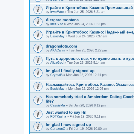
Играйте в Криптобосс Казино: Премиальный 
by
IrwinWoo
»
Thu Jun 25, 2026 6:21 am
Alergare montana
by
InezSute
»
Wed Jun 24, 2026 1:32 pm
Играйте в Криптобосс Казино: Надёжный еж
by
EssieMay
»
Wed Jun 24, 2026 7:37 am
dragonslots.com
by
AKACarmi
»
Tue Jun 23, 2026 2:22 pm
Путь к здоровью: все, что нужно знать о ку
by
AlicaGod
»
Tue Jun 23, 2026 5:14 am
Im glad I finally signed up
by
Crystal3
»
Mon Jun 22, 2026 12:44 pm
Наслаждайтесь Криптобосс Казино: Эксклюз
by
EssieMay
»
Mon Jun 22, 2026 12:05 pm
Has somebody tried a Amsterdam Dating Coach to
life?
by
CassieMa
»
Sat Jun 20, 2026 8:12 pm
Just wanted to say Hi!
by
FDTKasha
»
Fri Jun 19, 2026 9:11 pm
Im glad I now signed up
by
CorazonO
»
Fri Jun 19, 2026 10:00 am