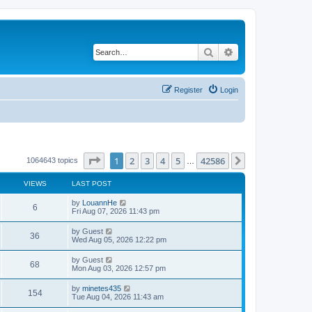
Search
Advanced search
Register
Login
Page
1
of
42586
1
2
3
4
5
42586
Next
1064643 topics
…
VIEWS
LAST POST
by
LouannHe
6
Fri Aug 07, 2026 11:43 pm
by
Guest
36
Wed Aug 05, 2026 12:22 pm
by
Guest
68
Mon Aug 03, 2026 12:57 pm
by
minetes435
154
Tue Aug 04, 2026 11:43 am