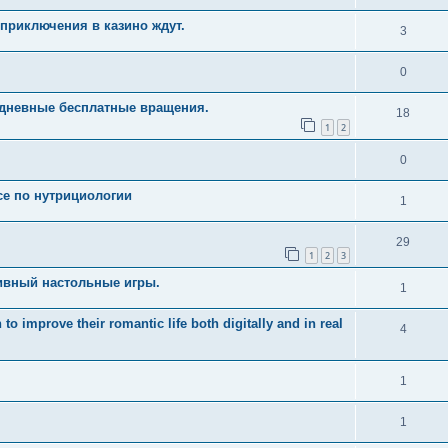
приключения в казино ждут.
3
0
едневные бесплатные вращения.
18
1
2
0
рсе по нутрициологии
1
29
1
2
3
ивный настольные игры.
1
 improve their romantic life both digitally and in real
4
1
1