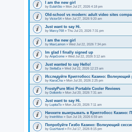
I am the new girl
by
EulahSto
»
Mon Jul 27, 2026 4:18 pm
Old-school vs modern: adult video sites compa
by
VictorS4
»
Mon Jul 27, 2026 9:20 am
Just want to say Hi.
by
Marcy768
»
Thu Jul 23, 2026 7:31 pm
I am the new girl
by
MaxLamon
»
Wed Jul 22, 2026 7:34 pm
Im glad I finally signed up
by
AnjaGome
»
Wed Jul 22, 2026 3:12 am
Just wanted to say Hello!
by
StellaEa
»
Wed Jul 22, 2026 12:23 am
Исследуйте Криптобосс Казино: Волнующий 
by
KiaraCha
»
Mon Jul 20, 2026 2:25 pm
FrostyPure Mini Portable Cooler Reviews
by
Dolloinfo
»
Mon Jul 20, 2026 7:31 am
Just want to say Hi.
by
LupitaTo
»
Mon Jul 20, 2026 7:11 am
Начните выигрывать в Криптобосс Казино: 
by
IrwinWoo
»
Sun Jul 19, 2026 6:59 am
Попробуйте Гизбо Казино: Волнующий сесси
by
GusHavel
»
Fri Jul 17, 2026 8:15 pm