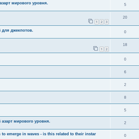
азарт мирового уровня.
5
20
1
2
3
й для джекпотов.
0
18
1
2
0
6
2
8
5
 азарт мирового уровня.
2
merge in waves - is this related to their instar
0