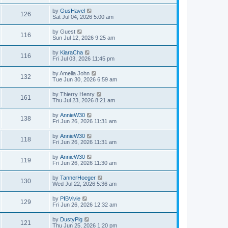
by
GusHavel
126
Sat Jul 04, 2026 5:00 am
by
Guest
116
Sun Jul 12, 2026 9:25 am
by
KiaraCha
116
Fri Jul 03, 2026 11:45 pm
by
Amelia John
132
Tue Jun 30, 2026 6:59 am
by
Thierry Henry
161
Thu Jul 23, 2026 8:21 am
by
AnnieW30
138
Fri Jun 26, 2026 11:31 am
by
AnnieW30
118
Fri Jun 26, 2026 11:31 am
by
AnnieW30
119
Fri Jun 26, 2026 11:30 am
by
TannerHoeger
130
Wed Jul 22, 2026 5:36 am
by
PIBVivie
129
Fri Jun 26, 2026 12:32 am
by
DustyPig
121
Thu Jun 25, 2026 1:20 pm