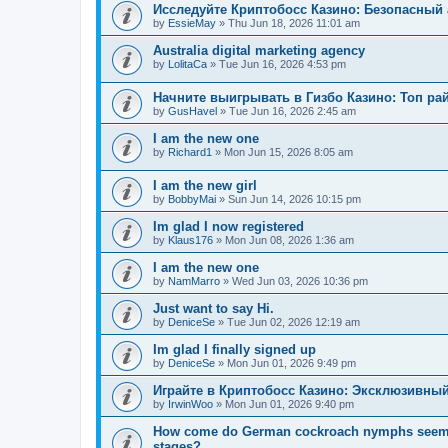
Исследуйте Криптобосс Казино: Безопасный 
by
EssieMay
»
Thu Jun 18, 2026 11:01 am
Australia digital marketing agency
by
LolitaCa
»
Tue Jun 16, 2026 4:53 pm
Начните выигрывать в Гизбо Казино: Топ ра
by
GusHavel
»
Tue Jun 16, 2026 2:45 am
I am the new one
by
Richard1
»
Mon Jun 15, 2026 8:05 am
I am the new girl
by
BobbyMai
»
Sun Jun 14, 2026 10:15 pm
Im glad I now registered
by
Klaus176
»
Mon Jun 08, 2026 1:36 am
I am the new one
by
NamMarro
»
Wed Jun 03, 2026 10:36 pm
Just want to say Hi.
by
DeniceSe
»
Tue Jun 02, 2026 12:19 am
Im glad I finally signed up
by
DeniceSe
»
Mon Jun 01, 2026 9:49 pm
Играйте в Криптобосс Казино: Эксклюзивный
by
IrwinWoo
»
Mon Jun 01, 2026 9:40 pm
How come do German cockroach nymphs seem to e
stages?