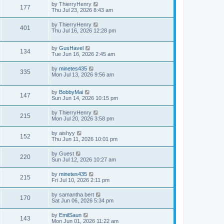
by
ThierryHenry
177
Thu Jul 23, 2026 8:43 am
by
ThierryHenry
401
Thu Jul 16, 2026 12:28 pm
by
GusHavel
134
Tue Jun 16, 2026 2:45 am
by
minetes435
335
Mon Jul 13, 2026 9:56 am
by
BobbyMai
147
Sun Jun 14, 2026 10:15 pm
by
ThierryHenry
215
Mon Jul 20, 2026 3:58 pm
by
aishyy
152
Thu Jun 11, 2026 10:01 pm
by
Guest
220
Sun Jul 12, 2026 10:27 am
by
minetes435
215
Fri Jul 10, 2026 2:11 pm
by
samantha bert
170
Sat Jun 06, 2026 5:34 pm
by
EmilSaun
143
Mon Jun 01, 2026 11:22 am