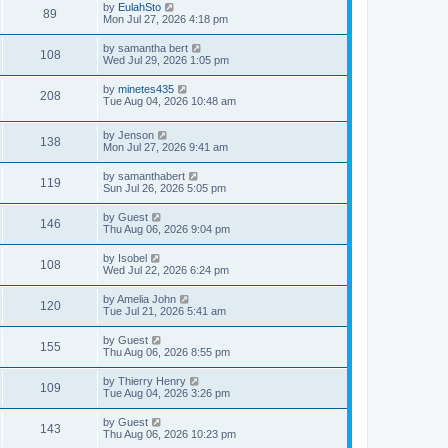
by
EulahSto
89
Mon Jul 27, 2026 4:18 pm
by
samantha bert
108
Wed Jul 29, 2026 1:05 pm
by
minetes435
208
Tue Aug 04, 2026 10:48 am
by
Jenson
138
Mon Jul 27, 2026 9:41 am
by
samanthabert
119
Sun Jul 26, 2026 5:05 pm
by
Guest
146
Thu Aug 06, 2026 9:04 pm
by
Isobel
108
Wed Jul 22, 2026 6:24 pm
by
Amelia John
120
Tue Jul 21, 2026 5:41 am
by
Guest
155
Thu Aug 06, 2026 8:55 pm
by
Thierry Henry
109
Tue Aug 04, 2026 3:26 pm
by
Guest
143
Thu Aug 06, 2026 10:23 pm