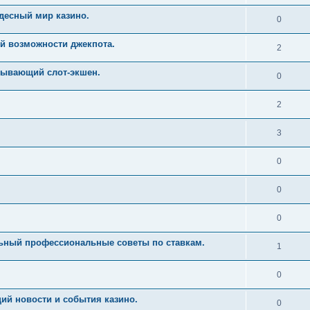
десный мир казино.
0
й возможности джекпота.
2
тывающий слот-экшен.
0
2
3
0
0
0
льный профессиональные советы по ставкам.
1
0
ий новости и события казино.
0