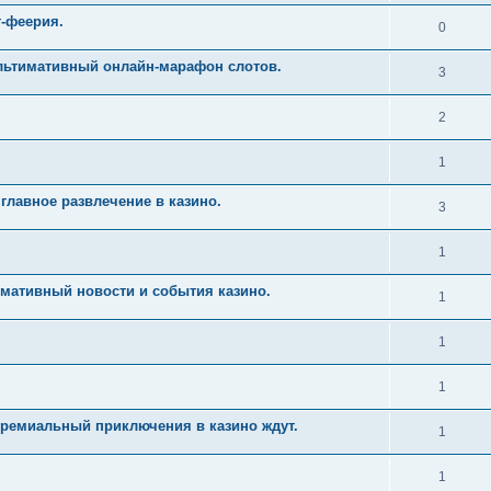
т-феерия.
0
Ультимативный онлайн-марафон слотов.
3
2
1
главное развлечение в казино.
3
1
имативный новости и события казино.
1
1
1
Премиальный приключения в казино ждут.
1
1