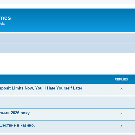
ames
gia
ed search
REPLIES
posit Limits Now, You'll Hate Yourself Later
0
3
ільми 2026 року
4
шествие в казино.
8