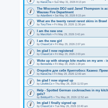
by
KiaraCha
»
Sun May 31, 2026 8:13 pm
The Wisconsin DOJ said Jared Thompson is acc
Wausau Fire Department
by
AdanBent
»
Sat May 30, 2026 8:15 pm
What are the twenty rarest rarest skins in Brawl
by
ToryThre
»
Fri May 29, 2026 11:30 pm
I am the new one
by
MarcKish
»
Fri May 29, 2026 3:42 pm
I am the new girl
by
ChaseCol
»
Fri May 29, 2026 2:07 pm
Im glad I now registered
by
ChaseCol
»
Fri May 29, 2026 2:03 pm
Woke up with strange bite marks on my arm - is
by
BennieMa
»
Fri May 29, 2026 1:28 pm
Откройте для себя Криптобосс Казино: Прем
by
KiaraCha
»
Fri May 29, 2026 12:00 am
Im glad I now signed up
by
LinoMcCo
»
Thu May 28, 2026 11:53 pm
Help - Spotted German cockroaches in my kitche
gels?
by
BobbyeF5
»
Thu May 28, 2026 12:52 am
Im glad I finally signed up
by
ChaseCol
»
Tue May 26, 2026 10:40 am