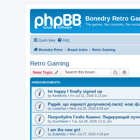
Bonedry Retro G
The games, the consoles, the nostal
Quick links
FAQ
Bonedry Retro
Board index
Retro Gaming
Retro Gaming
Search
Advanc
New Topic
ANNOUNCEMENTS
Im happy I finally signed up
by
KimMcInt
»
Fri Jul 31, 2026 5:13 pm
Радий, що нарешті долучився(-лася): нові ф
by
LouisHol
»
Wed Jul 29, 2026 6:58 am
Попробуйте Гизбо Казино: Лидирующий путе
by
GusHavel
»
Tue Jul 28, 2026 12:11 am
I am the new girl
by
EulahSto
»
Mon Jul 27, 2026 4:18 pm