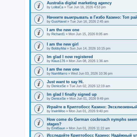
Australia digital marketing agency
by
LolitaCa
»
Tue Jun 16, 2026 4:53 pm
Начните выигрывать в Гизбо Казино: Топ ра
by
GusHavel
»
Tue Jun 16, 2026 2:45 am
I am the new one
by
Richard1
»
Mon Jun 15, 2026 8:05 am
I am the new girl
by
BobbyMai
»
Sun Jun 14, 2026 10:15 pm
Im glad I now registered
by
Klaus176
»
Mon Jun 08, 2026 1:36 am
I am the new one
by
NamMarro
»
Wed Jun 03, 2026 10:36 pm
Just want to say Hi.
by
DeniceSe
»
Tue Jun 02, 2026 12:19 am
Im glad I finally signed up
by
DeniceSe
»
Mon Jun 01, 2026 9:49 pm
Играйте в Криптобосс Казино: Эксклюзивный
by
IrwinWoo
»
Mon Jun 01, 2026 9:40 pm
How come do German cockroach nymphs seem to e
stages?
by
EmilSaun
»
Mon Jun 01, 2026 11:22 am
Исследуйте Криптобосс Казино: Надёжный ул