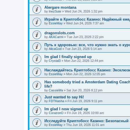
Alergare montana
by
InezSute
»
Wed Jun 24, 2026 1:32 pm
Играйте в Криптобосс Казино: Надёжный еж
by
EssieMay
»
Wed Jun 24, 2026 7:37 am
dragonslots.com
by
AKACarmi
»
Tue Jun 23, 2026 2:22 pm
Путь к здоровью: все, что нужно знать о ку
by
AlicaGod
»
Tue Jun 23, 2026 5:14 am
Im glad I finally signed up
by
Crystal3
»
Mon Jun 22, 2026 12:44 pm
Наслаждайтесь Криптобосс Казино: Эксклюз
by
EssieMay
»
Mon Jun 22, 2026 12:05 pm
Has somebody tried a Amsterdam Dating Coach to
life?
by
CassieMa
»
Sat Jun 20, 2026 8:12 pm
Just wanted to say Hi!
by
FDTKasha
»
Fri Jun 19, 2026 9:11 pm
Im glad I now signed up
by
CorazonO
»
Fri Jun 19, 2026 10:00 am
Исследуйте Криптобосс Казино: Безопасный 
by
EssieMay
»
Thu Jun 18, 2026 11:01 am