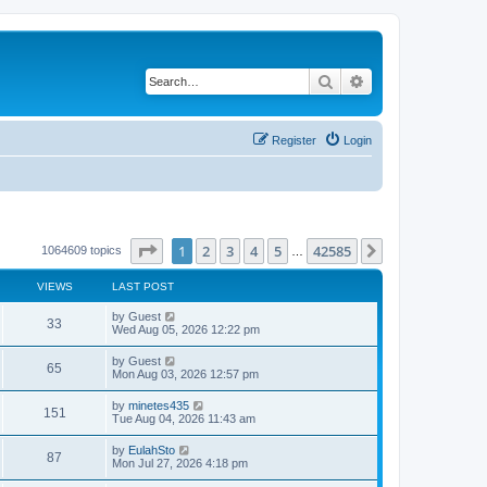
Search
Advanced search
Register
Login
Page
1
of
42585
1
2
3
4
5
42585
Next
1064609 topics
…
VIEWS
LAST POST
by
Guest
33
Wed Aug 05, 2026 12:22 pm
by
Guest
65
Mon Aug 03, 2026 12:57 pm
by
minetes435
151
Tue Aug 04, 2026 11:43 am
by
EulahSto
87
Mon Jul 27, 2026 4:18 pm