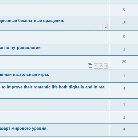
0
едневные бесплатные вращения.
18
1
2
0
рсе по нутрициологии
1
29
1
2
3
ивный настольные игры.
1
 improve their romantic life both digitally and in real
4
1
1
азарт мирового уровня.
5