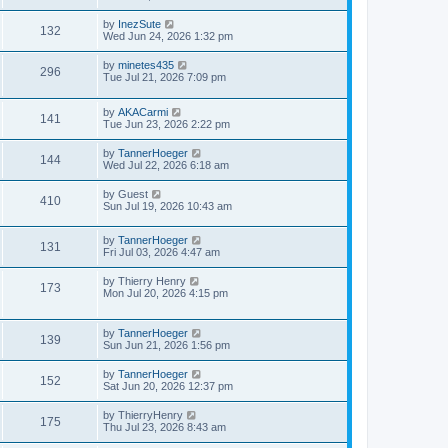
by
InezSute
132
Wed Jun 24, 2026 1:32 pm
by
minetes435
296
Tue Jul 21, 2026 7:09 pm
by
AKACarmi
141
Tue Jun 23, 2026 2:22 pm
by
TannerHoeger
144
Wed Jul 22, 2026 6:18 am
by
Guest
410
Sun Jul 19, 2026 10:43 am
by
TannerHoeger
131
Fri Jul 03, 2026 4:47 am
by
Thierry Henry
173
Mon Jul 20, 2026 4:15 pm
by
TannerHoeger
139
Sun Jun 21, 2026 1:56 pm
by
TannerHoeger
152
Sat Jun 20, 2026 12:37 pm
by
ThierryHenry
175
Thu Jul 23, 2026 8:43 am