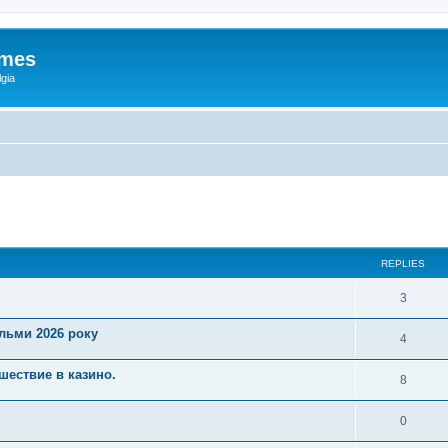
ames
gia
ed search
REPLIES
3
ільми 2026 року
4
шествие в казино.
8
0