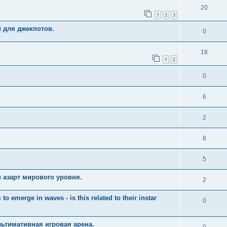
20
1
2
3
й для джекпотов.
0
18
1
2
0
6
2
8
5
 азарт мирового уровня.
2
merge in waves - is this related to their instar
0
ьтимативная игровая арена.
0