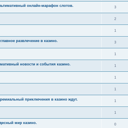
Ультимативный онлайн-марафон слотов.
3
2
1
главное развлечение в казино.
3
1
имативный новости и события казино.
1
1
1
Премиальный приключения в казино ждут.
1
1
десный мир казино.
0