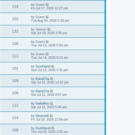
by
Guest
119
Fri Jul 17, 2026 12:27 pm
by
Guest
102
Tue Aug 04, 2026 5:26 pm
by
Jenson
132
Sat Jul 18, 2026 3:35 pm
by
Guest
106
Tue Jul 14, 2026 5:54 am
by
Guest
111
Tue Jul 14, 2026 6:10 am
by
GusHavel
101
Sun Jul 12, 2026 7:31 pm
by
KiaraCha
109
Sat Jul 11, 2026 12:52 pm
by
KiaraCha
108
Sat Jul 11, 2026 9:57 am
by
IrwinWoo
112
Sat Jul 11, 2026 5:48 am
by
Desiree6
114
Fri Jul 10, 2026 12:56 pm
by
GusHavel
109
Thu Jul 09, 2026 3:26 am