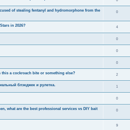
used of stealing fentanyl and hydromorphone from the
0
 Stars in 2026?
4
0
0
0
 this a cockroach bite or something else?
2
иальный блэкджек и рулетка.
1
0
n, what are the best professional services vs DIY bait
0
9