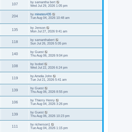
by
samantha bert
107
Wed Jul 29, 2026 1:05 pm
by
minetes435
204
Tue Aug 04, 2026 10:48 am
by
Jenson
135
Mon Jul 27, 2026 9:41 am
by
samanthabert
118
Sun Jul 26, 2026 5:05 pm
by
Guest
140
Thu Aug 06, 2026 9:04 pm
by
Isobel
108
Wed Jul 22, 2026 6:24 pm
by
Amelia John
119
Tue Jul 21, 2026 5:41 am
by
Guest
139
Thu Aug 06, 2026 8:55 pm
by
Thierry Henry
106
Tue Aug 04, 2026 3:26 pm
by
Guest
139
Thu Aug 06, 2026 10:23 pm
by
richerson1
111
Tue Aug 04, 2026 1:15 pm