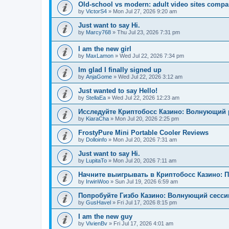
Old-school vs modern: adult video sites compa
by
VictorS4
»
Mon Jul 27, 2026 9:20 am
Just want to say Hi.
by
Marcy768
»
Thu Jul 23, 2026 7:31 pm
I am the new girl
by
MaxLamon
»
Wed Jul 22, 2026 7:34 pm
Im glad I finally signed up
by
AnjaGome
»
Wed Jul 22, 2026 3:12 am
Just wanted to say Hello!
by
StellaEa
»
Wed Jul 22, 2026 12:23 am
Исследуйте Криптобосс Казино: Волнующий 
by
KiaraCha
»
Mon Jul 20, 2026 2:25 pm
FrostyPure Mini Portable Cooler Reviews
by
Dolloinfo
»
Mon Jul 20, 2026 7:31 am
Just want to say Hi.
by
LupitaTo
»
Mon Jul 20, 2026 7:11 am
Начните выигрывать в Криптобосс Казино: 
by
IrwinWoo
»
Sun Jul 19, 2026 6:59 am
Попробуйте Гизбо Казино: Волнующий сесси
by
GusHavel
»
Fri Jul 17, 2026 8:15 pm
I am the new guy
by
VivienBv
»
Fri Jul 17, 2026 4:01 am