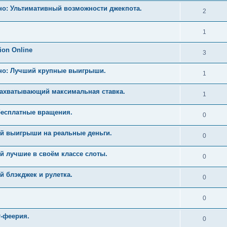
но: Ультимативный возможности джекпота.
2
1
ion Online
3
ино: Лучший крупные выигрыши.
1
Захватывающий максимальная ставка.
1
бесплатные вращения.
0
й выигрыши на реальные деньги.
0
й лучшие в своём классе слоты.
0
 блэкджек и рулетка.
0
0
т-феерия.
0