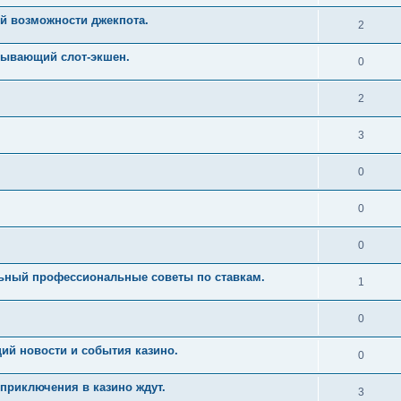
й возможности джекпота.
2
тывающий слот-экшен.
0
2
3
0
0
0
льный профессиональные советы по ставкам.
1
0
ий новости и события казино.
0
приключения в казино ждут.
3