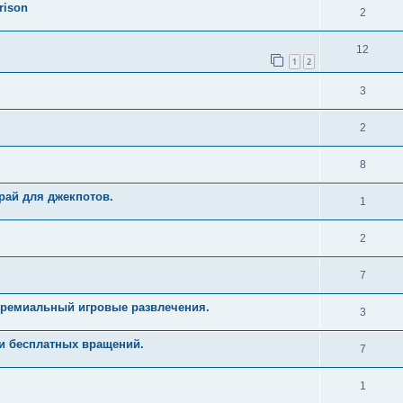
rison
2
12
1
2
3
2
8
рай для джекпотов.
1
2
7
Премиальный игровые развлечения.
3
и бесплатных вращений.
7
1