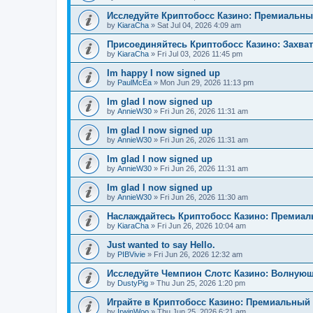
Исследуйте Криптобосс Казино: Премиальны
by
KiaraCha
»
Sat Jul 04, 2026 4:09 am
Присоединяйтесь Криптобосс Казино: Захва
by
KiaraCha
»
Fri Jul 03, 2026 11:45 pm
Im happy I now signed up
by
PaulMcEa
»
Mon Jun 29, 2026 11:13 pm
Im glad I now signed up
by
AnnieW30
»
Fri Jun 26, 2026 11:31 am
Im glad I now signed up
by
AnnieW30
»
Fri Jun 26, 2026 11:31 am
Im glad I now signed up
by
AnnieW30
»
Fri Jun 26, 2026 11:31 am
Im glad I now signed up
by
AnnieW30
»
Fri Jun 26, 2026 11:30 am
Наслаждайтесь Криптобосс Казино: Премиа
by
KiaraCha
»
Fri Jun 26, 2026 10:04 am
Just wanted to say Hello.
by
PIBVivie
»
Fri Jun 26, 2026 12:32 am
Исследуйте Чемпион Слотс Казино: Волнующ
by
DustyPig
»
Thu Jun 25, 2026 1:20 pm
Играйте в Криптобосс Казино: Премиальный 
by
IrwinWoo
»
Thu Jun 25, 2026 6:21 am