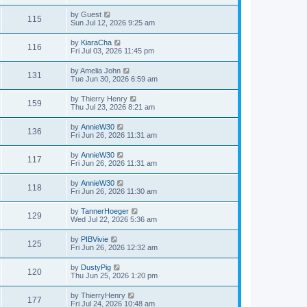
by
Guest
115
Sun Jul 12, 2026 9:25 am
by
KiaraCha
116
Fri Jul 03, 2026 11:45 pm
by
Amelia John
131
Tue Jun 30, 2026 6:59 am
by
Thierry Henry
159
Thu Jul 23, 2026 8:21 am
by
AnnieW30
136
Fri Jun 26, 2026 11:31 am
by
AnnieW30
117
Fri Jun 26, 2026 11:31 am
by
AnnieW30
118
Fri Jun 26, 2026 11:30 am
by
TannerHoeger
129
Wed Jul 22, 2026 5:36 am
by
PIBVivie
125
Fri Jun 26, 2026 12:32 am
by
DustyPig
120
Thu Jun 25, 2026 1:20 pm
by
ThierryHenry
177
Fri Jul 24, 2026 10:48 am