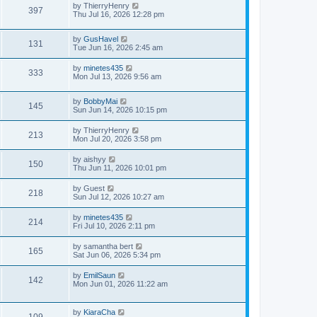
by
ThierryHenry
397
Thu Jul 16, 2026 12:28 pm
by
GusHavel
131
Tue Jun 16, 2026 2:45 am
by
minetes435
333
Mon Jul 13, 2026 9:56 am
by
BobbyMai
145
Sun Jun 14, 2026 10:15 pm
by
ThierryHenry
213
Mon Jul 20, 2026 3:58 pm
by
aishyy
150
Thu Jun 11, 2026 10:01 pm
by
Guest
218
Sun Jul 12, 2026 10:27 am
by
minetes435
214
Fri Jul 10, 2026 2:11 pm
by
samantha bert
165
Sat Jun 06, 2026 5:34 pm
by
EmilSaun
142
Mon Jun 01, 2026 11:22 am
by
KiaraCha
109