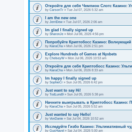
Откройте для себя Чемпион Слотс Казино: 
by
CarsonTr
»
Tue Jul 07, 2026 5:32 am
I am the new one
by
JerriDew
»
Tue Jul 07, 2026 2:06 am
Im glad I finally signed up
by
SharonJe
»
Mon Jul 06, 2026 4:56 pm
Попробуйте Криптобосс Казино: Волнующий 
by
KiaraCha
»
Mon Jul 06, 2026 2:51 pm
Explore Hundreds of Games at Nyxbets
by
ChelseyW
»
Mon Jul 06, 2026 10:53 am
Откройте для себя Криптобосс Казино: Ульт
by
KiaraCha
»
Mon Jul 06, 2026 8:33 am
Im happy I finally signed up
by
SophieCr
»
Sun Jul 05, 2026 6:42 pm
Just want to say Hi!
by
TodLund9
»
Sun Jul 05, 2026 5:38 pm
Начните выигрывать в Криптобосс Казино: 
by
KiaraCha
»
Sun Jul 05, 2026 5:52 am
Just wanted to say Hello!
by
VonDanie
»
Sat Jul 04, 2026 10:52 am
Исследуйте Гизбо Казино: Ультимативный чу
by
GusHavel
»
Sat Jul 04, 2026 5:00 am