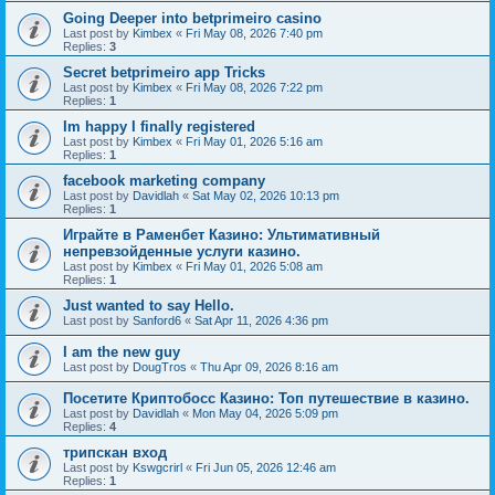
Going Deeper into betprimeiro casino
Last post by
Kimbex
«
Fri May 08, 2026 7:40 pm
Replies:
3
Secret betprimeiro app Tricks
Last post by
Kimbex
«
Fri May 08, 2026 7:22 pm
Replies:
1
Im happy I finally registered
Last post by
Kimbex
«
Fri May 01, 2026 5:16 am
Replies:
1
facebook marketing company
Last post by
Davidlah
«
Sat May 02, 2026 10:13 pm
Replies:
1
Играйте в Раменбет Казино: Ультимативный
непревзойденные услуги казино.
Last post by
Kimbex
«
Fri May 01, 2026 5:08 am
Replies:
1
Just wanted to say Hello.
Last post by
Sanford6
«
Sat Apr 11, 2026 4:36 pm
I am the new guy
Last post by
DougTros
«
Thu Apr 09, 2026 8:16 am
Посетите Криптобосс Казино: Топ путешествие в казино.
Last post by
Davidlah
«
Mon May 04, 2026 5:09 pm
Replies:
4
трипскан вход
Last post by
Kswgcrirl
«
Fri Jun 05, 2026 12:46 am
Replies:
1