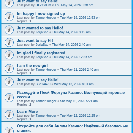
Just want to say Hello!
Last post by
ULZColum
«
Thu May 14, 2026 9:38 am
Im happy I now signed up
Last post by
TannerHoeger
«
Tue May 19, 2026 12:53 pm
Replies:
1
Just wanted to say Hello!
Last post by
JorjaSac
«
Thu May 14, 2026 3:15 am
Just want to say Hi!
Last post by
JorjaSac
«
Thu May 14, 2026 2:40 am
Im glad I finally registered
Last post by
JorjaSac
«
Thu May 14, 2026 12:33 am
I am the new girl
Last post by
TannerHoeger
«
Thu May 21, 2026 2:40 am
Replies:
1
Just want to say Hello!
Last post by
Bud14A79
«
Wed May 13, 2026 8:01 am
Исследуйте Плей Фортуна Казино: Волнующий игровые
сессии.
Last post by
TannerHoeger
«
Sat May 16, 2026 5:21 am
Replies:
2
Learn More
Last post by
TannerHoeger
«
Tue May 12, 2026 12:25 pm
Replies:
1
Откройте для себя Анлим Казино: Надёжный безопасные
ставки.