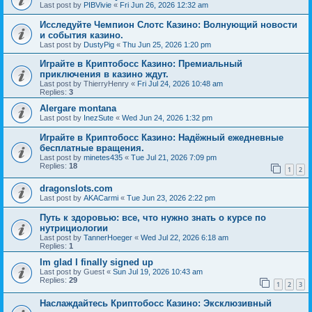
Last post by
PIBVivie
«
Fri Jun 26, 2026 12:32 am
Исследуйте Чемпион Слотс Казино: Волнующий новости
и события казино.
Last post by
DustyPig
«
Thu Jun 25, 2026 1:20 pm
Играйте в Криптобосс Казино: Премиальный
приключения в казино ждут.
Last post by
ThierryHenry
«
Fri Jul 24, 2026 10:48 am
Replies:
3
Alergare montana
Last post by
InezSute
«
Wed Jun 24, 2026 1:32 pm
Играйте в Криптобосс Казино: Надёжный ежедневные
бесплатные вращения.
Last post by
minetes435
«
Tue Jul 21, 2026 7:09 pm
Replies:
18
1
2
dragonslots.com
Last post by
AKACarmi
«
Tue Jun 23, 2026 2:22 pm
Путь к здоровью: все, что нужно знать о курсе по
нутрициологии
Last post by
TannerHoeger
«
Wed Jul 22, 2026 6:18 am
Replies:
1
Im glad I finally signed up
Last post by
Guest
«
Sun Jul 19, 2026 10:43 am
Replies:
29
1
2
3
Наслаждайтесь Криптобосс Казино: Эксклюзивный