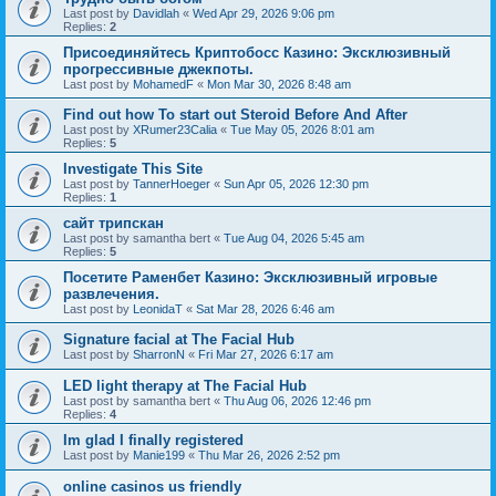
Last post by
Davidlah
«
Wed Apr 29, 2026 9:06 pm
Replies:
2
Присоединяйтесь Криптобосс Казино: Эксклюзивный
прогрессивные джекпоты.
Last post by
MohamedF
«
Mon Mar 30, 2026 8:48 am
Find out how To start out Steroid Before And After
Last post by
XRumer23Calia
«
Tue May 05, 2026 8:01 am
Replies:
5
Investigate This Site
Last post by
TannerHoeger
«
Sun Apr 05, 2026 12:30 pm
Replies:
1
сайт трипскан
Last post by
samantha bert
«
Tue Aug 04, 2026 5:45 am
Replies:
5
Посетите Раменбет Казино: Эксклюзивный игровые
развлечения.
Last post by
LeonidaT
«
Sat Mar 28, 2026 6:46 am
Signature facial at The Facial Hub
Last post by
SharronN
«
Fri Mar 27, 2026 6:17 am
LED light therapy at The Facial Hub
Last post by
samantha bert
«
Thu Aug 06, 2026 12:46 pm
Replies:
4
Im glad I finally registered
Last post by
Manie199
«
Thu Mar 26, 2026 2:52 pm
online casinos us friendly