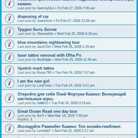
казино.
Last post by
SammyQui
«
Fri Feb 27, 2026 7:06 am
disposing of car
Last post by
JoannGre
«
Fri Feb 27, 2026 12:26 am
Трудно быть Богом
Last post by
ShennaWa
«
Wed Feb 25, 2026 8:38 pm
blue mountains sightseeing tour
Last post by
JackChri
«
Wed Feb 25, 2026 1:15 pm
laser tattoo removal with Olha Po
Last post by
BenEdgle
«
Wed Feb 25, 2026 11:48 am
lipstick mark tattoo
Last post by
Rusty790
«
Tue Feb 24, 2026 7:07 pm
I am the new girl
Last post by
LorieYww
«
Tue Feb 24, 2026 3:21 pm
Откройте для себя Плей Фортуна Казино: Волнующий
настольные игры.
Last post by
SallieCl
«
Tue Feb 24, 2026 3:19 am
Great Ocean Road one day tour
Last post by
ftur3
«
Wed Mar 18, 2026 7:40 pm
Replies:
1
Исследуйте Раменбет Казино: Топ онлайн-гемблинг.
Last post by
LeonidaT
«
Sun Feb 22, 2026 2:17 am