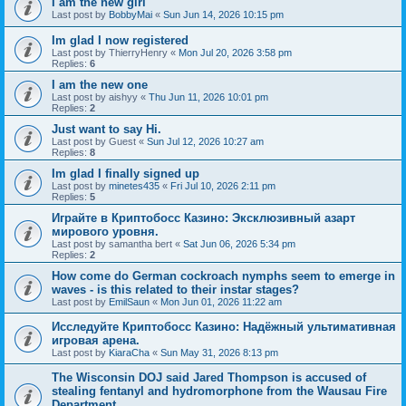
I am the new girl
Last post by
BobbyMai
«
Sun Jun 14, 2026 10:15 pm
Im glad I now registered
Last post by
ThierryHenry
«
Mon Jul 20, 2026 3:58 pm
Replies:
6
I am the new one
Last post by
aishyy
«
Thu Jun 11, 2026 10:01 pm
Replies:
2
Just want to say Hi.
Last post by
Guest
«
Sun Jul 12, 2026 10:27 am
Replies:
8
Im glad I finally signed up
Last post by
minetes435
«
Fri Jul 10, 2026 2:11 pm
Replies:
5
Играйте в Криптобосс Казино: Эксклюзивный азарт
мирового уровня.
Last post by
samantha bert
«
Sat Jun 06, 2026 5:34 pm
Replies:
2
How come do German cockroach nymphs seem to emerge in
waves - is this related to their instar stages?
Last post by
EmilSaun
«
Mon Jun 01, 2026 11:22 am
Исследуйте Криптобосс Казино: Надёжный ультимативная
игровая арена.
Last post by
KiaraCha
«
Sun May 31, 2026 8:13 pm
The Wisconsin DOJ said Jared Thompson is accused of
stealing fentanyl and hydromorphone from the Wausau Fire
Department