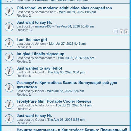
Old-school vs modern: adult video sites comparison
Last post by
samantha bert
«
Wed Jul 29, 2026 1:05 pm
Replies:
2
Just want to say Hi.
Last post by
minetes435
«
Tue Aug 04, 2026 10:48 am
Replies:
12
1
2
I am the new girl
Last post by
Jenson
«
Mon Jul 27, 2026 9:41 am
Replies:
3
Im glad I finally signed up
Last post by
samanthabert
«
Sun Jul 26, 2026 5:05 pm
Replies:
2
Just wanted to say Hello!
Last post by
Guest
«
Thu Aug 06, 2026 9:04 pm
Replies:
8
Исследуйте Криптобосс Казино: Волнующий рай для
джекпотов.
Last post by
Isobel
«
Wed Jul 22, 2026 6:24 pm
Replies:
1
FrostyPure Mini Portable Cooler Reviews
Last post by
Amelia John
«
Tue Jul 21, 2026 5:41 am
Replies:
2
Just want to say Hi.
Last post by
Guest
«
Thu Aug 06, 2026 8:55 pm
Replies:
7
Начните выигрывать в Криптобосс Казино: Премиальный