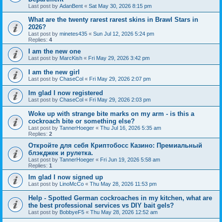
Last post by
AdanBent
«
Sat May 30, 2026 8:15 pm
What are the twenty rarest rarest skins in Brawl Stars in
2026?
Last post by
minetes435
«
Sun Jul 12, 2026 5:24 pm
Replies:
4
I am the new one
Last post by
MarcKish
«
Fri May 29, 2026 3:42 pm
I am the new girl
Last post by
ChaseCol
«
Fri May 29, 2026 2:07 pm
Im glad I now registered
Last post by
ChaseCol
«
Fri May 29, 2026 2:03 pm
Woke up with strange bite marks on my arm - is this a
cockroach bite or something else?
Last post by
TannerHoeger
«
Thu Jul 16, 2026 5:35 am
Replies:
2
Откройте для себя Криптобосс Казино: Премиальный
блэкджек и рулетка.
Last post by
TannerHoeger
«
Fri Jun 19, 2026 5:58 am
Replies:
1
Im glad I now signed up
Last post by
LinoMcCo
«
Thu May 28, 2026 11:53 pm
Help - Spotted German cockroaches in my kitchen, what are
the best professional services vs DIY bait gels?
Last post by
BobbyeF5
«
Thu May 28, 2026 12:52 am