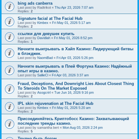
bing ads canberra
Last post by
Radtrikot
«
Thu Apr 23, 2026 7:07 am
Replies:
2
Signature facial at The Facial Hub
Last post by
Kimbex
«
Fri May 01, 2026 5:17 am
Replies:
2
ссылки для девушек купить
Last post by
Davidlah
«
Fri May 01, 2026 8:52 pm
Replies:
1
Начните выигрывать в Хайп Казино: Лидирующий битвы
в блэкджек.
Last post by
NaomiBad
«
Fri Apr 03, 2026 5:26 pm
Начните выигрывать в Плей Фортуна Казино: Надёжный
опыт игры в казино.
Last post by
SallieCl
«
Fri Apr 03, 2026 3:37 am
Fraud, Deceptions, And Downright Lies About Closest Thing
To Steroids On The Market Exposed
Last post by
Asogcrirl
«
Tue Jun 16, 2026 9:16 pm
Replies:
2
IPL skin rejuvenation at The Facial Hub
Last post by
Kimbex
«
Fri May 01, 2026 5:20 am
Replies:
2
Присоединяйтесь Криптобосс Казино: Захватывающий
последние тренды казино.
Last post by
samantha bert
«
Mon Aug 03, 2026 2:24 pm
Replies:
5
Трудно быть богом