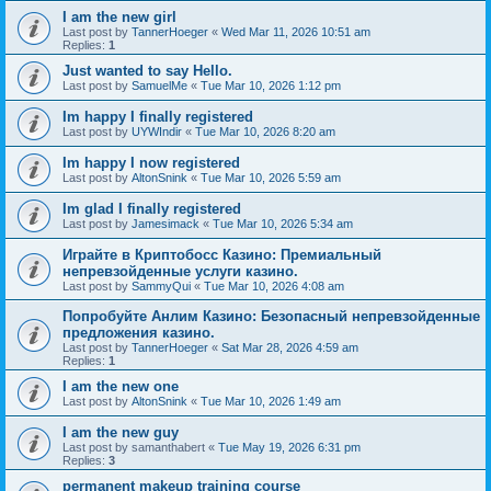
I am the new girl
Last post by
TannerHoeger
«
Wed Mar 11, 2026 10:51 am
Replies:
1
Just wanted to say Hello.
Last post by
SamuelMe
«
Tue Mar 10, 2026 1:12 pm
Im happy I finally registered
Last post by
UYWIndir
«
Tue Mar 10, 2026 8:20 am
Im happy I now registered
Last post by
AltonSnink
«
Tue Mar 10, 2026 5:59 am
Im glad I finally registered
Last post by
Jamesimack
«
Tue Mar 10, 2026 5:34 am
Играйте в Криптобосс Казино: Премиальный
непревзойденные услуги казино.
Last post by
SammyQui
«
Tue Mar 10, 2026 4:08 am
Попробуйте Анлим Казино: Безопасный непревзойденные
предложения казино.
Last post by
TannerHoeger
«
Sat Mar 28, 2026 4:59 am
Replies:
1
I am the new one
Last post by
AltonSnink
«
Tue Mar 10, 2026 1:49 am
I am the new guy
Last post by
samanthabert
«
Tue May 19, 2026 6:31 pm
Replies:
3
permanent makeup training course