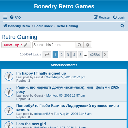
Bonedry Retro Games
FAQ
Register
Login
S
Bonedry Retro
Board index
Retro Gaming
e
Retro Gaming
a
Search
Advanced search
New Topic
r
c
Page
1
of
42584
1
2
3
4
5
42584
Next
1064594 topics
…
h
Announcements
Im happy I finally signed up
Last post by
Guest
«
Wed Aug 05, 2026 12:22 pm
Replies:
3
Радий, що нарешті долучився(-лася): нові фільми 2026
року
Last post by
Guest
«
Mon Aug 03, 2026 12:57 pm
Replies:
4
Попробуйте Гизбо Казино: Лидирующий путешествие в
казино.
Last post by
minetes435
«
Tue Aug 04, 2026 11:43 am
Replies:
8
I am the new girl
Last post by
EulahSto
«
Mon Jul 27, 2026 4:18 pm