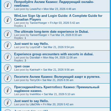
Попробуйте Анлим Казино: Лидирующий онлайн-
гемблинг.
Last post by
LewisPut
«
Mon Mar 23, 2026 4:48 am
WinLion Sign Up and Login Guide: A Complete Guide for
Canadian Players
Last post by
TannerHoeger
«
Fri Apr 03, 2026 5:42 am
Replies:
1
The ultimate long-term date experience in Dubai.
Last post by
TannerHoeger
«
Tue Mar 24, 2026 8:33 am
Replies:
1
Just want to say Hello.
Last post by
LoydJaff
«
Sat Mar 21, 2026 9:54 pm
Experience group encounters with escorts in dubai.
Last post by
Davidlah
«
Mon May 04, 2026 11:08 am
Replies:
3
трип скан
Last post by
KatrinaH
«
Sat Mar 21, 2026 9:56 am
Посетите Анлим Казино: Волнующий азарт в рулетке.
Last post by
TerryOli
«
Sat Mar 21, 2026 8:30 am
Присоединяйтесь Криптобосс Казино: Премиальный
надёжное казино.
Last post by
IrwinWoo
«
Sat Mar 21, 2026 5:10 am
Just want to say Hello.
Last post by
LillaOMe
«
Fri Mar 20, 2026 5:42 am