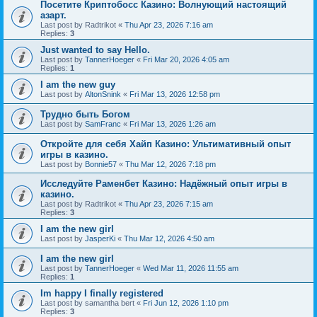
Посетите Криптобосс Казино: Волнующий настоящий
азарт.
Last post by
Radtrikot
«
Thu Apr 23, 2026 7:16 am
Replies:
3
Just wanted to say Hello.
Last post by
TannerHoeger
«
Fri Mar 20, 2026 4:05 am
Replies:
1
I am the new guy
Last post by
AltonSnink
«
Fri Mar 13, 2026 12:58 pm
Трудно быть Богом
Last post by
SamFranc
«
Fri Mar 13, 2026 1:26 am
Откройте для себя Хайп Казино: Ультимативный опыт
игры в казино.
Last post by
Bonnie57
«
Thu Mar 12, 2026 7:18 pm
Исследуйте Раменбет Казино: Надёжный опыт игры в
казино.
Last post by
Radtrikot
«
Thu Apr 23, 2026 7:15 am
Replies:
3
I am the new girl
Last post by
JasperKi
«
Thu Mar 12, 2026 4:50 am
I am the new girl
Last post by
TannerHoeger
«
Wed Mar 11, 2026 11:55 am
Replies:
1
Im happy I finally registered
Last post by
samantha bert
«
Fri Jun 12, 2026 1:10 pm
Replies:
3