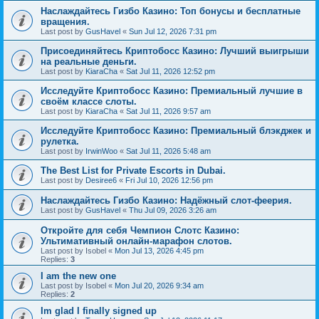
Наслаждайтесь Гизбо Казино: Топ бонусы и бесплатные
вращения.
Last post by
GusHavel
«
Sun Jul 12, 2026 7:31 pm
Присоединяйтесь Криптобосс Казино: Лучший выигрыши
на реальные деньги.
Last post by
KiaraCha
«
Sat Jul 11, 2026 12:52 pm
Исследуйте Криптобосс Казино: Премиальный лучшие в
своём классе слоты.
Last post by
KiaraCha
«
Sat Jul 11, 2026 9:57 am
Исследуйте Криптобосс Казино: Премиальный блэкджек и
рулетка.
Last post by
IrwinWoo
«
Sat Jul 11, 2026 5:48 am
The Best List for Private Escorts in Dubai.
Last post by
Desiree6
«
Fri Jul 10, 2026 12:56 pm
Наслаждайтесь Гизбо Казино: Надёжный слот-феерия.
Last post by
GusHavel
«
Thu Jul 09, 2026 3:26 am
Откройте для себя Чемпион Слотс Казино:
Ультимативный онлайн-марафон слотов.
Last post by
Isobel
«
Mon Jul 13, 2026 4:45 pm
Replies:
3
I am the new one
Last post by
Isobel
«
Mon Jul 20, 2026 9:34 am
Replies:
2
Im glad I finally signed up