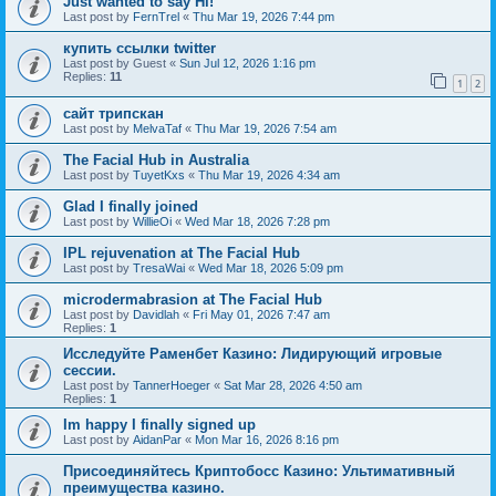
Just wanted to say Hi!
Last post by
FernTrel
«
Thu Mar 19, 2026 7:44 pm
купить ссылки twitter
Last post by
Guest
«
Sun Jul 12, 2026 1:16 pm
Replies:
11
1
2
сайт трипскан
Last post by
MelvaTaf
«
Thu Mar 19, 2026 7:54 am
The Facial Hub in Australia
Last post by
TuyetKxs
«
Thu Mar 19, 2026 4:34 am
Glad I finally joined
Last post by
WillieOi
«
Wed Mar 18, 2026 7:28 pm
IPL rejuvenation at The Facial Hub
Last post by
TresaWai
«
Wed Mar 18, 2026 5:09 pm
microdermabrasion at The Facial Hub
Last post by
Davidlah
«
Fri May 01, 2026 7:47 am
Replies:
1
Исследуйте Раменбет Казино: Лидирующий игровые
сессии.
Last post by
TannerHoeger
«
Sat Mar 28, 2026 4:50 am
Replies:
1
Im happy I finally signed up
Last post by
AidanPar
«
Mon Mar 16, 2026 8:16 pm
Присоединяйтесь Криптобосс Казино: Ультимативный
преимущества казино.