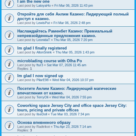
I am the new one
Last post by
LatoyaHo
«
Fri Mar 06, 2026 11:43 pm
Откройте для себя Анлим Казино: Лидирующий полный
доступ к казино.
Last post by
LewisPut
«
Fri Mar 06, 2026 2:48 pm
Наслаждайтесь Раменбет Казино: Премиальный
непревзойденные предложения казино.
Last post by
LeonidaT
«
Thu Mar 05, 2026 7:20 pm
Im glad I finally registered
Last post by
AltonSnink
«
Thu Mar 05, 2026 1:43 pm
microblading course with Olha Po
Last post by
ftur3
«
Sat Mar 07, 2026 11:45 am
Replies:
1
Im glad I now signed up
Last post by
PilarE98
«
Wed Mar 04, 2026 10:37 pm
Посетите Анлим Казино: Лидирующий магические
впечатления от казино.
Last post by
TerryOli
«
Wed Mar 04, 2026 7:55 pm
Coworking space Jersey City and office space Jersey City:
tours, pricing and private offices
Last post by
IlseDoll
«
Tue Mar 03, 2026 7:34 pm
Основа впевненого образу
Last post by
Radtrikot
«
Thu Apr 23, 2026 7:14 am
Replies:
3