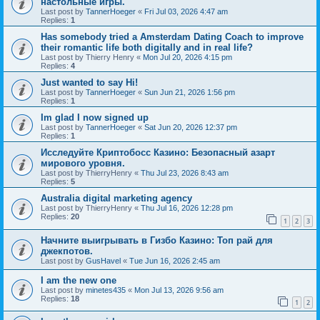
настольные игры.
Last post by
TannerHoeger
«
Fri Jul 03, 2026 4:47 am
Replies:
1
Has somebody tried a Amsterdam Dating Coach to improve
their romantic life both digitally and in real life?
Last post by
Thierry Henry
«
Mon Jul 20, 2026 4:15 pm
Replies:
4
Just wanted to say Hi!
Last post by
TannerHoeger
«
Sun Jun 21, 2026 1:56 pm
Replies:
1
Im glad I now signed up
Last post by
TannerHoeger
«
Sat Jun 20, 2026 12:37 pm
Replies:
1
Исследуйте Криптобосс Казино: Безопасный азарт
мирового уровня.
Last post by
ThierryHenry
«
Thu Jul 23, 2026 8:43 am
Replies:
5
Australia digital marketing agency
Last post by
ThierryHenry
«
Thu Jul 16, 2026 12:28 pm
Replies:
20
1
2
3
Начните выигрывать в Гизбо Казино: Топ рай для
джекпотов.
Last post by
GusHavel
«
Tue Jun 16, 2026 2:45 am
I am the new one
Last post by
minetes435
«
Mon Jul 13, 2026 9:56 am
Replies:
18
1
2