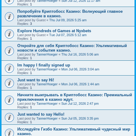
Last post by
TannerHoeger
«
Sun Jul 12, 2026 11:17 am
Replies:
1
Попробуйте Криптобосс Казино: Волнующий главное
развлечение в казино.
Last post by
Guest
«
Thu Jul 09, 2026 5:25 am
Replies:
3
Explore Hundreds of Games at Nyxbets
Last post by
Guest
«
Tue Jul 07, 2026 5:12 am
Replies:
1
Откройте для себя Криптобосс Казино: Ультимативный
новости и события казино.
Last post by
TannerHoeger
«
Thu Jul 16, 2026 5:06 am
Replies:
1
Im happy I finally signed up
Last post by
TannerHoeger
«
Mon Jul 06, 2026 3:04 am
Replies:
1
Just want to say Hi!
Last post by
TannerHoeger
«
Mon Jul 06, 2026 1:44 am
Replies:
1
Начните выигрывать в Криптобосс Казино: Премиальный
приключения в казино ждут.
Last post by
TannerHoeger
«
Sun Jul 12, 2026 2:47 pm
Replies:
1
Just wanted to say Hello!
Last post by
TannerHoeger
«
Sun Jul 05, 2026 3:35 pm
Replies:
1
Исследуйте Гизбо Казино: Ультимативный чудесный мир
казино.