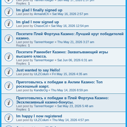
Last post by
TannerHoeger
«
Sun May 17, 2026 2:57 pm
Replies:
1
Im glad I finally signed up
Last post by
ArmandCh
«
Sat May 16, 2026 2:57 pm
Im glad I now signed up
Last post by
ChaseCol
«
Sat May 16, 2026 12:54 pm
Посетите Плей Фортуна Казино: Лучший круг победителей
казино.
Last post by
TannerHoeger
«
Thu May 21, 2026 3:27 am
Replies:
1
Посетите Раменбет Казино: Захватывающий игры
высшего класса.
Last post by
TannerHoeger
«
Sat Jun 06, 2026 6:31 am
Replies:
1
Just wanted to say Hello!
Last post by
ULZColum
«
Fri May 15, 2026 4:35 am
Приготовьтесь к победам в Анлим Казино: Топ
роскошный азарт.
Last post by
KandisOg
«
Thu May 14, 2026 8:59 pm
Приготовьтесь к победам в Плей Фортуна Казино:
Эксклюзивный казино-бонусы.
Last post by
TannerHoeger
«
Sat May 23, 2026 5:48 am
Replies:
1
Im happy I now registered
Last post by
ULZColum
«
Thu May 14, 2026 4:57 pm