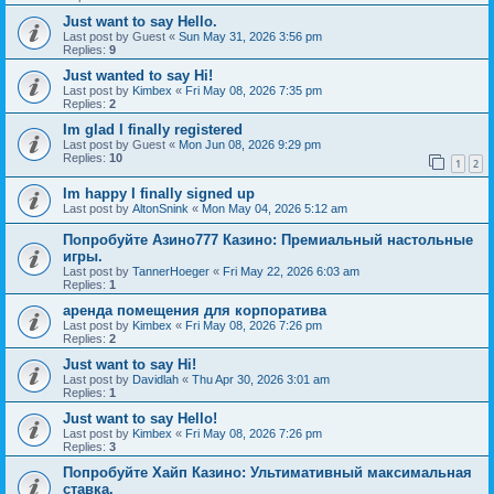
Just want to say Hello.
Last post by
Guest
«
Sun May 31, 2026 3:56 pm
Replies:
9
Just wanted to say Hi!
Last post by
Kimbex
«
Fri May 08, 2026 7:35 pm
Replies:
2
Im glad I finally registered
Last post by
Guest
«
Mon Jun 08, 2026 9:29 pm
Replies:
10
1
2
Im happy I finally signed up
Last post by
AltonSnink
«
Mon May 04, 2026 5:12 am
Попробуйте Азино777 Казино: Премиальный настольные
игры.
Last post by
TannerHoeger
«
Fri May 22, 2026 6:03 am
Replies:
1
аренда помещения для корпоратива
Last post by
Kimbex
«
Fri May 08, 2026 7:26 pm
Replies:
2
Just want to say Hi!
Last post by
Davidlah
«
Thu Apr 30, 2026 3:01 am
Replies:
1
Just want to say Hello!
Last post by
Kimbex
«
Fri May 08, 2026 7:26 pm
Replies:
3
Попробуйте Хайп Казино: Ультимативный максимальная
ставка.