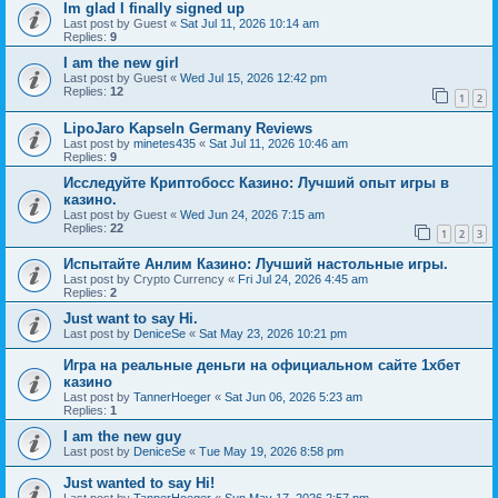
Im glad I finally signed up
Last post by
Guest
«
Sat Jul 11, 2026 10:14 am
Replies:
9
I am the new girl
Last post by
Guest
«
Wed Jul 15, 2026 12:42 pm
Replies:
12
1
2
LipoJaro Kapseln Germany Reviews
Last post by
minetes435
«
Sat Jul 11, 2026 10:46 am
Replies:
9
Исследуйте Криптобосс Казино: Лучший опыт игры в
казино.
Last post by
Guest
«
Wed Jun 24, 2026 7:15 am
Replies:
22
1
2
3
Испытайте Анлим Казино: Лучший настольные игры.
Last post by
Crypto Currency
«
Fri Jul 24, 2026 4:45 am
Replies:
2
Just want to say Hi.
Last post by
DeniceSe
«
Sat May 23, 2026 10:21 pm
Игра на реальные деньги на официальном сайте 1хбет
казино
Last post by
TannerHoeger
«
Sat Jun 06, 2026 5:23 am
Replies:
1
I am the new guy
Last post by
DeniceSe
«
Tue May 19, 2026 8:58 pm
Just wanted to say Hi!