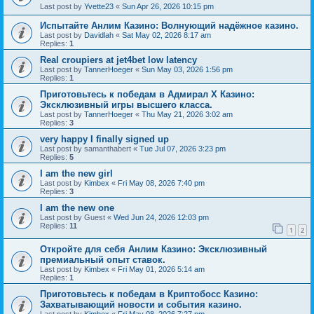
Last post by
Yvette23
«
Sun Apr 26, 2026 10:15 pm
Испытайте Анлим Казино: Волнующий надёжное казино.
Last post by
Davidlah
«
Sat May 02, 2026 8:17 am
Replies:
1
Real croupiers at jet4bet low latency
Last post by
TannerHoeger
«
Sun May 03, 2026 1:56 pm
Replies:
1
Приготовьтесь к победам в Адмирал Х Казино:
Эксклюзивный игры высшего класса.
Last post by
TannerHoeger
«
Thu May 21, 2026 3:02 am
Replies:
3
very happy I finally signed up
Last post by
samanthabert
«
Tue Jul 07, 2026 3:23 pm
Replies:
5
I am the new girl
Last post by
Kimbex
«
Fri May 08, 2026 7:40 pm
Replies:
3
I am the new one
Last post by
Guest
«
Wed Jun 24, 2026 12:03 pm
Replies:
11
1
2
Откройте для себя Анлим Казино: Эксклюзивный
премиальный опыт ставок.
Last post by
Kimbex
«
Fri May 01, 2026 5:14 am
Replies:
1
Приготовьтесь к победам в Криптобосс Казино:
Захватывающий новости и события казино.