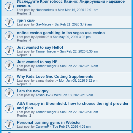
Исследуйте Криптобосс Казино: Лидирующий надёжное
казино.
Last post by
Nubbnorktek
«
Mon Mar 16, 2026 12:01 am
Replies:
1
трип скан
Last post by
GayMacre
«
Sat Feb 21, 2026 3:49 am
online casino gambling in las vegas usa casino
Last post by
Apklink26
«
Sat May 09, 2026 3:02 pm
Replies:
4
Just wanted to say Hello!
Last post by
TannerHoeger
«
Sun Feb 22, 2026 8:35 am
Replies:
1
Just wanted to say Hi!
Last post by
TannerHoeger
«
Sun Feb 22, 2026 8:16 am
Replies:
1
Why Kids Love Gnc Cutting Supplements
Last post by
samanthabert
«
Mon Jun 08, 2026 5:32 pm
Replies:
3
I am the new guy
Last post by
TeshaU52
«
Wed Feb 18, 2026 8:15 am
ABA therapy in Bloomfield: how to choose the right provider
and plan
Last post by
TannerHoeger
«
Sun Feb 22, 2026 8:31 am
Replies:
1
Personal training gyms in Webster
Last post by
CarolynP
«
Tue Feb 17, 2026 4:03 pm