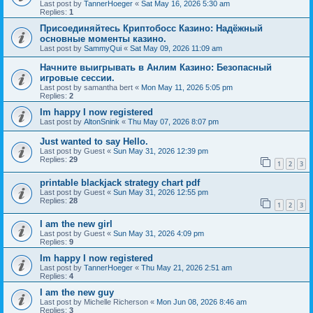
Last post by
TannerHoeger
«
Sat May 16, 2026 5:30 am
Replies:
1
Присоединяйтесь Криптобосс Казино: Надёжный
основные моменты казино.
Last post by
SammyQui
«
Sat May 09, 2026 11:09 am
Начните выигрывать в Анлим Казино: Безопасный
игровые сессии.
Last post by
samantha bert
«
Mon May 11, 2026 5:05 pm
Replies:
2
Im happy I now registered
Last post by
AltonSnink
«
Thu May 07, 2026 8:07 pm
Just wanted to say Hello.
Last post by
Guest
«
Sun May 31, 2026 12:39 pm
Replies:
29
1
2
3
printable blackjack strategy chart pdf
Last post by
Guest
«
Sun May 31, 2026 12:55 pm
Replies:
28
1
2
3
I am the new girl
Last post by
Guest
«
Sun May 31, 2026 4:09 pm
Replies:
9
Im happy I now registered
Last post by
TannerHoeger
«
Thu May 21, 2026 2:51 am
Replies:
4
I am the new guy
Last post by
Michelle Richerson
«
Mon Jun 08, 2026 8:46 am
Replies:
3