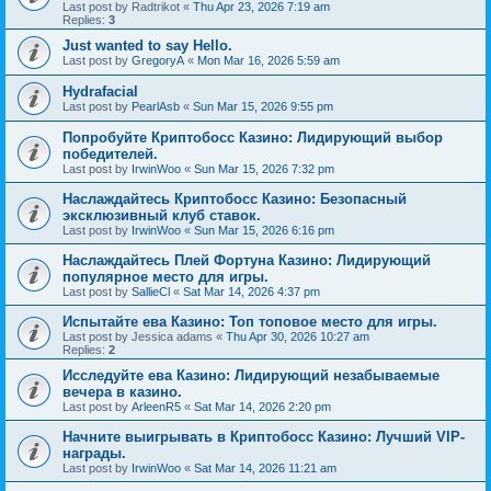
Last post by
Radtrikot
«
Thu Apr 23, 2026 7:19 am
Replies:
3
Just wanted to say Hello.
Last post by
GregoryA
«
Mon Mar 16, 2026 5:59 am
Hydrafacial
Last post by
PearlAsb
«
Sun Mar 15, 2026 9:55 pm
Попробуйте Криптобосс Казино: Лидирующий выбор
победителей.
Last post by
IrwinWoo
«
Sun Mar 15, 2026 7:32 pm
Наслаждайтесь Криптобосс Казино: Безопасный
эксклюзивный клуб ставок.
Last post by
IrwinWoo
«
Sun Mar 15, 2026 6:16 pm
Наслаждайтесь Плей Фортуна Казино: Лидирующий
популярное место для игры.
Last post by
SallieCl
«
Sat Mar 14, 2026 4:37 pm
Испытайте ева Казино: Топ топовое место для игры.
Last post by
Jessica adams
«
Thu Apr 30, 2026 10:27 am
Replies:
2
Исследуйте ева Казино: Лидирующий незабываемые
вечера в казино.
Last post by
ArleenR5
«
Sat Mar 14, 2026 2:20 pm
Начните выигрывать в Криптобосс Казино: Лучший VIP-
награды.
Last post by
IrwinWoo
«
Sat Mar 14, 2026 11:21 am