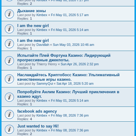
Last post by
Kimbex
«
Fri May 08, 2026 7:27 pm
Replies:
2
Дыхание зоны
Last post by
Kimbex
«
Fri May 01, 2026 5:17 am
Replies:
1
I am the new girl
Last post by
Kimbex
«
Fri May 01, 2026 5:14 am
Replies:
1
I am the new girl
Last post by
Davidlah
«
Sun May 03, 2026 10:46 am
Replies:
1
Испытайте Плей Фортуна Казино: Лидирующий
прогрессивные джекпоты.
Last post by
Thierry Henry
«
Sun Apr 26, 2026 2:32 pm
Replies:
1
Наслаждайтесь Криптобосс Казино: Ультимативный
качественные игры казино.
Last post by
SammyQui
«
Sat Apr 18, 2026 5:20 am
Попробуйте Анлим Казино: Лучший приключения в
казино ждут.
Last post by
Kimbex
«
Fri May 01, 2026 5:14 am
Replies:
1
facebook ads agency
Last post by
Kimbex
«
Fri May 08, 2026 7:36 pm
Replies:
4
Just wanted to say Hi!
Last post by
Kimbex
«
Fri May 08, 2026 7:36 pm
Replies:
2