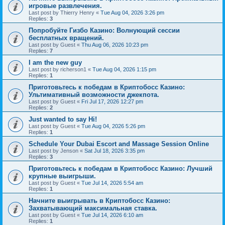
игровые развлечения.
Last post by
Thierry Henry
«
Tue Aug 04, 2026 3:26 pm
Replies:
3
Попробуйте Гизбо Казино: Волнующий сессии
бесплатных вращений.
Last post by
Guest
«
Thu Aug 06, 2026 10:23 pm
Replies:
7
I am the new guy
Last post by
richerson1
«
Tue Aug 04, 2026 1:15 pm
Replies:
1
Приготовьтесь к победам в Криптобосс Казино:
Ультимативный возможности джекпота.
Last post by
Guest
«
Fri Jul 17, 2026 12:27 pm
Replies:
2
Just wanted to say Hi!
Last post by
Guest
«
Tue Aug 04, 2026 5:26 pm
Replies:
1
Schedule Your Dubai Escort and Massage Session Online
Last post by
Jenson
«
Sat Jul 18, 2026 3:35 pm
Replies:
3
Приготовьтесь к победам в Криптобосс Казино: Лучший
крупные выигрыши.
Last post by
Guest
«
Tue Jul 14, 2026 5:54 am
Replies:
1
Начните выигрывать в Криптобосс Казино:
Захватывающий максимальная ставка.
Last post by
Guest
«
Tue Jul 14, 2026 6:10 am
Replies:
1