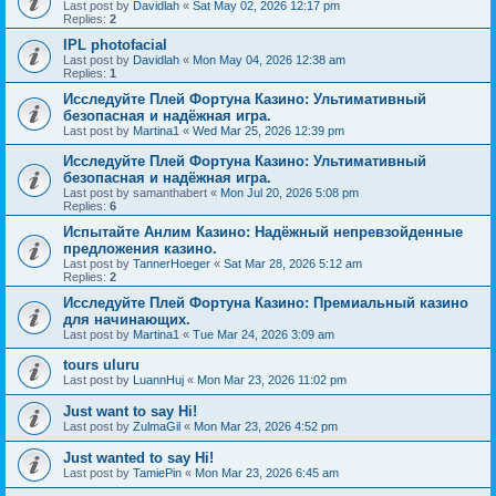
Last post by
Davidlah
«
Sat May 02, 2026 12:17 pm
Replies:
2
IPL photofacial
Last post by
Davidlah
«
Mon May 04, 2026 12:38 am
Replies:
1
Исследуйте Плей Фортуна Казино: Ультимативный
безопасная и надёжная игра.
Last post by
Martina1
«
Wed Mar 25, 2026 12:39 pm
Исследуйте Плей Фортуна Казино: Ультимативный
безопасная и надёжная игра.
Last post by
samanthabert
«
Mon Jul 20, 2026 5:08 pm
Replies:
6
Испытайте Анлим Казино: Надёжный непревзойденные
предложения казино.
Last post by
TannerHoeger
«
Sat Mar 28, 2026 5:12 am
Replies:
2
Исследуйте Плей Фортуна Казино: Премиальный казино
для начинающих.
Last post by
Martina1
«
Tue Mar 24, 2026 3:09 am
tours uluru
Last post by
LuannHuj
«
Mon Mar 23, 2026 11:02 pm
Just want to say Hi!
Last post by
ZulmaGil
«
Mon Mar 23, 2026 4:52 pm
Just wanted to say Hi!
Last post by
TamiePin
«
Mon Mar 23, 2026 6:45 am