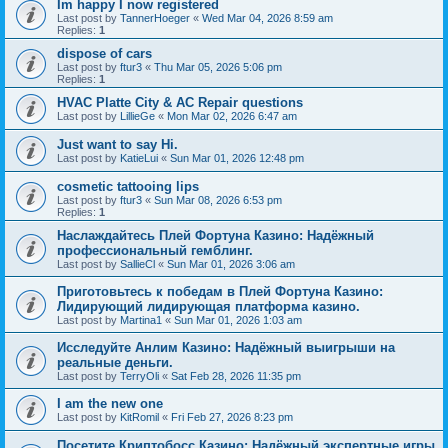
Im happy I now registered
Last post by
TannerHoeger
«
Wed Mar 04, 2026 8:59 am
Replies:
1
dispose of cars
Last post by
ftur3
«
Thu Mar 05, 2026 5:06 pm
Replies:
1
HVAC Platte City & AC Repair questions
Last post by
LillieGe
«
Mon Mar 02, 2026 6:47 am
Just want to say Hi.
Last post by
KatieLui
«
Sun Mar 01, 2026 12:48 pm
cosmetic tattooing lips
Last post by
ftur3
«
Sun Mar 08, 2026 6:53 pm
Replies:
1
Наслаждайтесь Плей Фортуна Казино: Надёжный
профессиональный гемблинг.
Last post by
SallieCl
«
Sun Mar 01, 2026 3:06 am
Приготовьтесь к победам в Плей Фортуна Казино:
Лидирующий лидирующая платформа казино.
Last post by
Martina1
«
Sun Mar 01, 2026 1:03 am
Исследуйте Анлим Казино: Надёжный выигрыши на
реальные деньги.
Last post by
TerryOli
«
Sat Feb 28, 2026 11:35 pm
I am the new one
Last post by
KitRomil
«
Fri Feb 27, 2026 8:23 pm
Посетите Криптобосс Казино: Надёжный экспертные игры