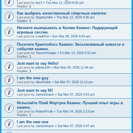
Last post by
ftur3
«
Thu Mar 12, 2026 8:35 pm
Replies:
1
Как выбрать качественный спиртные напитки
Last post by
StephenVek
«
Thu Mar 12, 2026 4:35 am
Replies:
1
Начните выигрывать в Анлим Казино: Лидирующий
игровые сессии.
Last post by
LewisPut
«
Sun Mar 08, 2026 4:04 am
Посетите Криптобосс Казино: Эксклюзивный новости и
события казино.
Last post by
TannerHoeger
«
Fri Mar 13, 2026 5:52 am
Replies:
1
Just want to say Hello!
Last post by
jollylara39
«
Mon Mar 09, 2026 11:44 am
Replies:
1
I am the new guy
Last post by
AltonSnink
«
Sat Mar 07, 2026 11:13 pm
Just want to say Hi!
Last post by
Jamesimack
«
Sat Mar 07, 2026 3:53 pm
Испытайте Плей Фортуна Казино: Лучший опыт игры в
казино.
Last post by
RobertFrulk
«
Tue Mar 24, 2026 2:13 pm
Replies:
1
I am the new one
Last post by
Jamesimack
«
Sat Mar 07, 2026 4:47 am