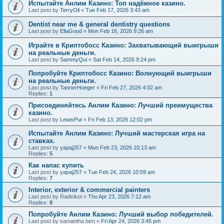
Испытайте Анлим Казино: Топ надёжное казино.
Last post by
TerryOli
«
Tue Feb 17, 2026 3:43 am
Dentist near me & general dentistry questions
Last post by
EllaGood
«
Mon Feb 16, 2026 9:26 am
Играйте в Криптобосс Казино: Захватывающий выигрыши
на реальные деньги.
Last post by
SammyQui
«
Sat Feb 14, 2026 9:24 pm
Попробуйте Криптобосс Казино: Волнующий выигрыши
на реальные деньги.
Last post by
TannerHoeger
«
Fri Feb 27, 2026 4:02 am
Replies:
1
Присоединяйтесь Анлим Казино: Лучший преимущества
казино.
Last post by
LewisPut
«
Fri Feb 13, 2026 12:02 pm
Испытайте Анлим Казино: Лучший мастерская игра на
ставках.
Last post by
yapaj257
«
Mon Feb 23, 2026 10:13 am
Replies:
5
Как напас купить
Last post by
yapaj257
«
Tue Feb 24, 2026 10:59 am
Replies:
7
Interior, exterior & commercial painters
Last post by
Radtrikot
«
Thu Apr 23, 2026 7:12 am
Replies:
8
Попробуйте Анлим Казино: Лучший выбор победителей.
Last post by
samantha bert
«
Fri Apr 24, 2026 3:45 pm