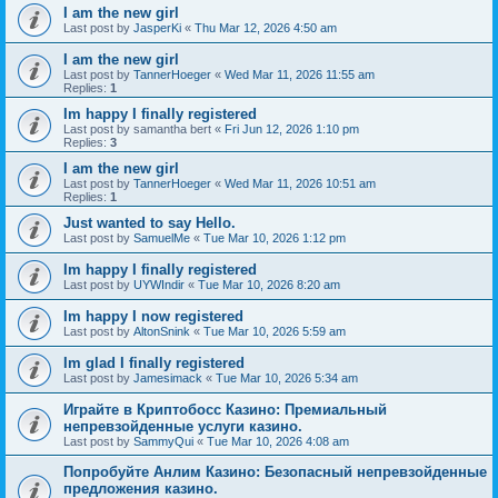
I am the new girl
Last post by
JasperKi
«
Thu Mar 12, 2026 4:50 am
I am the new girl
Last post by
TannerHoeger
«
Wed Mar 11, 2026 11:55 am
Replies:
1
Im happy I finally registered
Last post by
samantha bert
«
Fri Jun 12, 2026 1:10 pm
Replies:
3
I am the new girl
Last post by
TannerHoeger
«
Wed Mar 11, 2026 10:51 am
Replies:
1
Just wanted to say Hello.
Last post by
SamuelMe
«
Tue Mar 10, 2026 1:12 pm
Im happy I finally registered
Last post by
UYWIndir
«
Tue Mar 10, 2026 8:20 am
Im happy I now registered
Last post by
AltonSnink
«
Tue Mar 10, 2026 5:59 am
Im glad I finally registered
Last post by
Jamesimack
«
Tue Mar 10, 2026 5:34 am
Играйте в Криптобосс Казино: Премиальный
непревзойденные услуги казино.
Last post by
SammyQui
«
Tue Mar 10, 2026 4:08 am
Попробуйте Анлим Казино: Безопасный непревзойденные
предложения казино.