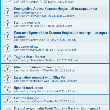
Last post by
Martina1
«
Sun Mar 01, 2026 1:03 am
Исследуйте Анлим Казино: Надёжный выигрыши на
реальные деньги.
Last post by
TerryOli
«
Sat Feb 28, 2026 11:35 pm
I am the new one
Last post by
KitRomil
«
Fri Feb 27, 2026 8:23 pm
Посетите Криптобосс Казино: Надёжный экспертные игры
казино.
Last post by
SammyQui
«
Fri Feb 27, 2026 7:06 am
disposing of car
Last post by
JoannGre
«
Fri Feb 27, 2026 12:26 am
Трудно быть Богом
Last post by
ShennaWa
«
Wed Feb 25, 2026 8:38 pm
blue mountains sightseeing tour
Last post by
JackChri
«
Wed Feb 25, 2026 1:15 pm
laser tattoo removal with Olha Po
Last post by
BenEdgle
«
Wed Feb 25, 2026 11:48 am
lipstick mark tattoo
Last post by
Rusty790
«
Tue Feb 24, 2026 7:07 pm
I am the new girl
Last post by
LorieYww
«
Tue Feb 24, 2026 3:21 pm
Откройте для себя Плей Фортуна Казино: Волнующий