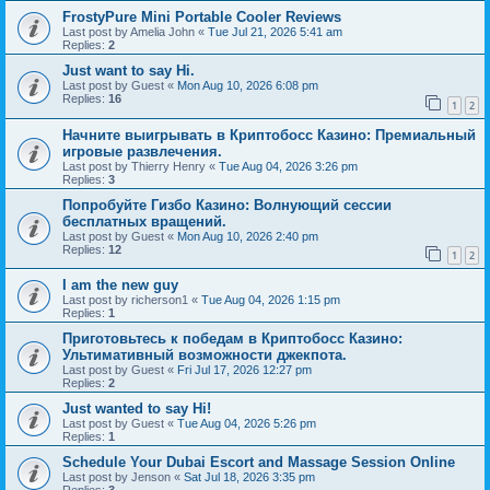
FrostyPure Mini Portable Cooler Reviews
Last post by
Amelia John
«
Tue Jul 21, 2026 5:41 am
Replies:
2
Just want to say Hi.
Last post by
Guest
«
Mon Aug 10, 2026 6:08 pm
Replies:
16
1
2
Начните выигрывать в Криптобосс Казино: Премиальный
игровые развлечения.
Last post by
Thierry Henry
«
Tue Aug 04, 2026 3:26 pm
Replies:
3
Попробуйте Гизбо Казино: Волнующий сессии
бесплатных вращений.
Last post by
Guest
«
Mon Aug 10, 2026 2:40 pm
Replies:
12
1
2
I am the new guy
Last post by
richerson1
«
Tue Aug 04, 2026 1:15 pm
Replies:
1
Приготовьтесь к победам в Криптобосс Казино:
Ультимативный возможности джекпота.
Last post by
Guest
«
Fri Jul 17, 2026 12:27 pm
Replies:
2
Just wanted to say Hi!
Last post by
Guest
«
Tue Aug 04, 2026 5:26 pm
Replies:
1
Schedule Your Dubai Escort and Massage Session Online
Last post by
Jenson
«
Sat Jul 18, 2026 3:35 pm