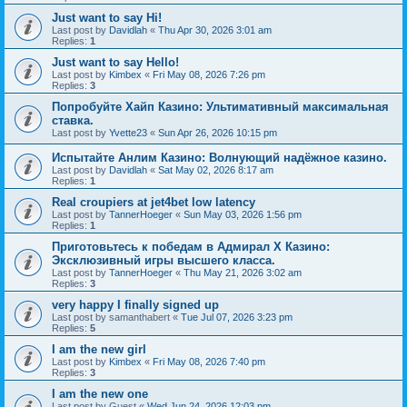
Just want to say Hi!
Last post by
Davidlah
«
Thu Apr 30, 2026 3:01 am
Replies:
1
Just want to say Hello!
Last post by
Kimbex
«
Fri May 08, 2026 7:26 pm
Replies:
3
Попробуйте Хайп Казино: Ультимативный максимальная
ставка.
Last post by
Yvette23
«
Sun Apr 26, 2026 10:15 pm
Испытайте Анлим Казино: Волнующий надёжное казино.
Last post by
Davidlah
«
Sat May 02, 2026 8:17 am
Replies:
1
Real croupiers at jet4bet low latency
Last post by
TannerHoeger
«
Sun May 03, 2026 1:56 pm
Replies:
1
Приготовьтесь к победам в Адмирал Х Казино:
Эксклюзивный игры высшего класса.
Last post by
TannerHoeger
«
Thu May 21, 2026 3:02 am
Replies:
3
very happy I finally signed up
Last post by
samanthabert
«
Tue Jul 07, 2026 3:23 pm
Replies:
5
I am the new girl
Last post by
Kimbex
«
Fri May 08, 2026 7:40 pm
Replies:
3
I am the new one
Last post by
Guest
«
Wed Jun 24, 2026 12:03 pm