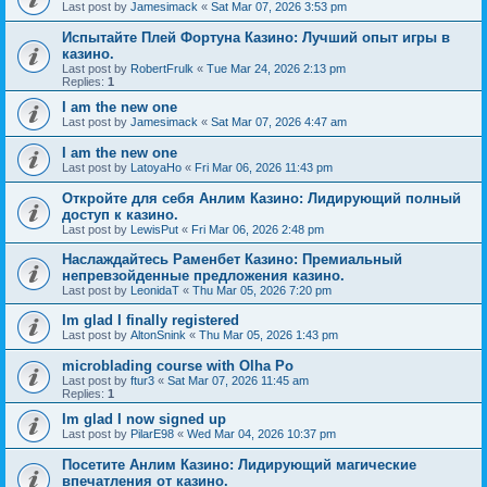
Last post by
Jamesimack
«
Sat Mar 07, 2026 3:53 pm
Испытайте Плей Фортуна Казино: Лучший опыт игры в
казино.
Last post by
RobertFrulk
«
Tue Mar 24, 2026 2:13 pm
Replies:
1
I am the new one
Last post by
Jamesimack
«
Sat Mar 07, 2026 4:47 am
I am the new one
Last post by
LatoyaHo
«
Fri Mar 06, 2026 11:43 pm
Откройте для себя Анлим Казино: Лидирующий полный
доступ к казино.
Last post by
LewisPut
«
Fri Mar 06, 2026 2:48 pm
Наслаждайтесь Раменбет Казино: Премиальный
непревзойденные предложения казино.
Last post by
LeonidaT
«
Thu Mar 05, 2026 7:20 pm
Im glad I finally registered
Last post by
AltonSnink
«
Thu Mar 05, 2026 1:43 pm
microblading course with Olha Po
Last post by
ftur3
«
Sat Mar 07, 2026 11:45 am
Replies:
1
Im glad I now signed up
Last post by
PilarE98
«
Wed Mar 04, 2026 10:37 pm
Посетите Анлим Казино: Лидирующий магические
впечатления от казино.