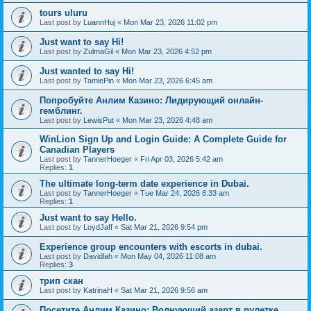
tours uluru
Last post by
LuannHuj
«
Mon Mar 23, 2026 11:02 pm
Just want to say Hi!
Last post by
ZulmaGil
«
Mon Mar 23, 2026 4:52 pm
Just wanted to say Hi!
Last post by
TamiePin
«
Mon Mar 23, 2026 6:45 am
Попробуйте Анлим Казино: Лидирующий онлайн-
гемблинг.
Last post by
LewisPut
«
Mon Mar 23, 2026 4:48 am
WinLion Sign Up and Login Guide: A Complete Guide for
Canadian Players
Last post by
TannerHoeger
«
Fri Apr 03, 2026 5:42 am
Replies:
1
The ultimate long-term date experience in Dubai.
Last post by
TannerHoeger
«
Tue Mar 24, 2026 8:33 am
Replies:
1
Just want to say Hello.
Last post by
LoydJaff
«
Sat Mar 21, 2026 9:54 pm
Experience group encounters with escorts in dubai.
Last post by
Davidlah
«
Mon May 04, 2026 11:08 am
Replies:
3
трип скан
Last post by
KatrinaH
«
Sat Mar 21, 2026 9:56 am
Посетите Анлим Казино: Волнующий азарт в рулетке.