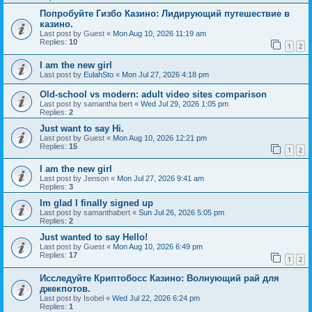
Попробуйте Гизбо Казино: Лидирующий путешествие в
казино.
Last post by
Guest
«
Mon Aug 10, 2026 11:19 am
Replies:
10
1
2
I am the new girl
Last post by
EulahSto
«
Mon Jul 27, 2026 4:18 pm
Old-school vs modern: adult video sites comparison
Last post by
samantha bert
«
Wed Jul 29, 2026 1:05 pm
Replies:
2
Just want to say Hi.
Last post by
Guest
«
Mon Aug 10, 2026 12:21 pm
Replies:
15
1
2
I am the new girl
Last post by
Jenson
«
Mon Jul 27, 2026 9:41 am
Replies:
3
Im glad I finally signed up
Last post by
samanthabert
«
Sun Jul 26, 2026 5:05 pm
Replies:
2
Just wanted to say Hello!
Last post by
Guest
«
Mon Aug 10, 2026 6:49 pm
Replies:
17
1
2
Исследуйте Криптобосс Казино: Волнующий рай для
джекпотов.
Last post by
Isobel
«
Wed Jul 22, 2026 6:24 pm
Replies:
1