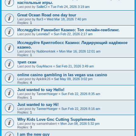
настольные игры.
Last post by
SallieCl
«
Tue Feb 24, 2026 3:19 am
Great Ocean Road one day tour
Last post by
ftur3
«
Wed Mar 18, 2026 7:40 pm
Replies:
1
Исследуйте Раменбет Казино: Топ онлайн-гемблинг.
Last post by
LeonidaT
«
Sun Feb 22, 2026 2:17 am
Исследуйте Криптобосс Казино: Лидирующий надёжное
казино.
Last post by
Nubbnorktek
«
Mon Mar 16, 2026 12:01 am
Replies:
1
трип скан
Last post by
GayMacre
«
Sat Feb 21, 2026 3:49 am
online casino gambling in las vegas usa casino
Last post by
Apklink26
«
Sat May 09, 2026 3:02 pm
Replies:
4
Just wanted to say Hello!
Last post by
TannerHoeger
«
Sun Feb 22, 2026 8:35 am
Replies:
1
Just wanted to say Hi!
Last post by
TannerHoeger
«
Sun Feb 22, 2026 8:16 am
Replies:
1
Why Kids Love Gnc Cutting Supplements
Last post by
samanthabert
«
Mon Jun 08, 2026 5:32 pm
Replies:
3
I am the new guy