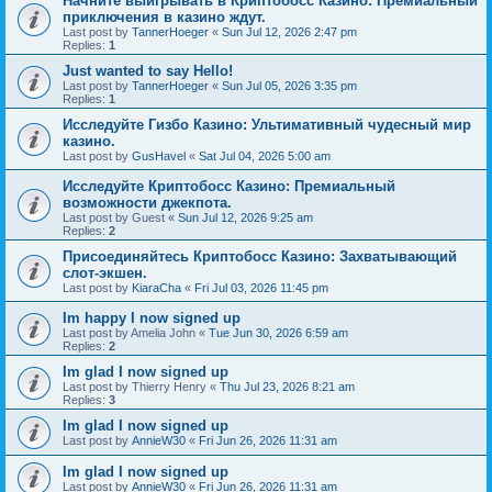
Начните выигрывать в Криптобосс Казино: Премиальный
приключения в казино ждут.
Last post by
TannerHoeger
«
Sun Jul 12, 2026 2:47 pm
Replies:
1
Just wanted to say Hello!
Last post by
TannerHoeger
«
Sun Jul 05, 2026 3:35 pm
Replies:
1
Исследуйте Гизбо Казино: Ультимативный чудесный мир
казино.
Last post by
GusHavel
«
Sat Jul 04, 2026 5:00 am
Исследуйте Криптобосс Казино: Премиальный
возможности джекпота.
Last post by
Guest
«
Sun Jul 12, 2026 9:25 am
Replies:
2
Присоединяйтесь Криптобосс Казино: Захватывающий
слот-экшен.
Last post by
KiaraCha
«
Fri Jul 03, 2026 11:45 pm
Im happy I now signed up
Last post by
Amelia John
«
Tue Jun 30, 2026 6:59 am
Replies:
2
Im glad I now signed up
Last post by
Thierry Henry
«
Thu Jul 23, 2026 8:21 am
Replies:
3
Im glad I now signed up
Last post by
AnnieW30
«
Fri Jun 26, 2026 11:31 am
Im glad I now signed up
Last post by
AnnieW30
«
Fri Jun 26, 2026 11:31 am