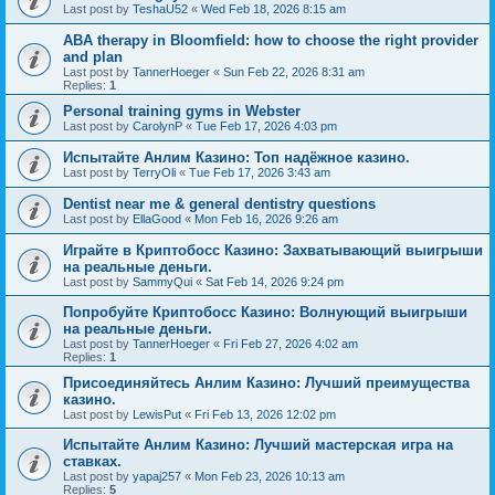
Last post by
TeshaU52
«
Wed Feb 18, 2026 8:15 am
ABA therapy in Bloomfield: how to choose the right provider
and plan
Last post by
TannerHoeger
«
Sun Feb 22, 2026 8:31 am
Replies:
1
Personal training gyms in Webster
Last post by
CarolynP
«
Tue Feb 17, 2026 4:03 pm
Испытайте Анлим Казино: Топ надёжное казино.
Last post by
TerryOli
«
Tue Feb 17, 2026 3:43 am
Dentist near me & general dentistry questions
Last post by
EllaGood
«
Mon Feb 16, 2026 9:26 am
Играйте в Криптобосс Казино: Захватывающий выигрыши
на реальные деньги.
Last post by
SammyQui
«
Sat Feb 14, 2026 9:24 pm
Попробуйте Криптобосс Казино: Волнующий выигрыши
на реальные деньги.
Last post by
TannerHoeger
«
Fri Feb 27, 2026 4:02 am
Replies:
1
Присоединяйтесь Анлим Казино: Лучший преимущества
казино.
Last post by
LewisPut
«
Fri Feb 13, 2026 12:02 pm
Испытайте Анлим Казино: Лучший мастерская игра на
ставках.
Last post by
yapaj257
«
Mon Feb 23, 2026 10:13 am
Replies:
5