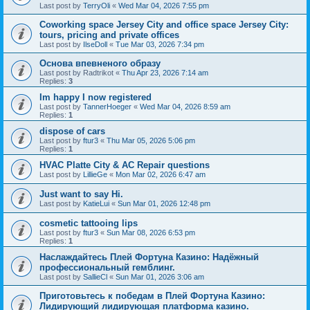
Last post by
TerryOli
«
Wed Mar 04, 2026 7:55 pm
Coworking space Jersey City and office space Jersey City:
tours, pricing and private offices
Last post by
IlseDoll
«
Tue Mar 03, 2026 7:34 pm
Основа впевненого образу
Last post by
Radtrikot
«
Thu Apr 23, 2026 7:14 am
Replies:
3
Im happy I now registered
Last post by
TannerHoeger
«
Wed Mar 04, 2026 8:59 am
Replies:
1
dispose of cars
Last post by
ftur3
«
Thu Mar 05, 2026 5:06 pm
Replies:
1
HVAC Platte City & AC Repair questions
Last post by
LillieGe
«
Mon Mar 02, 2026 6:47 am
Just want to say Hi.
Last post by
KatieLui
«
Sun Mar 01, 2026 12:48 pm
cosmetic tattooing lips
Last post by
ftur3
«
Sun Mar 08, 2026 6:53 pm
Replies:
1
Наслаждайтесь Плей Фортуна Казино: Надёжный
профессиональный гемблинг.
Last post by
SallieCl
«
Sun Mar 01, 2026 3:06 am
Приготовьтесь к победам в Плей Фортуна Казино:
Лидирующий лидирующая платформа казино.