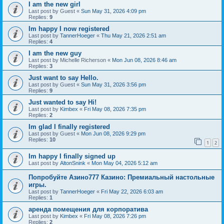
I am the new girl
Last post by
Guest
«
Sun May 31, 2026 4:09 pm
Replies:
9
Im happy I now registered
Last post by
TannerHoeger
«
Thu May 21, 2026 2:51 am
Replies:
4
I am the new guy
Last post by
Michelle Richerson
«
Mon Jun 08, 2026 8:46 am
Replies:
3
Just want to say Hello.
Last post by
Guest
«
Sun May 31, 2026 3:56 pm
Replies:
9
Just wanted to say Hi!
Last post by
Kimbex
«
Fri May 08, 2026 7:35 pm
Replies:
2
Im glad I finally registered
Last post by
Guest
«
Mon Jun 08, 2026 9:29 pm
Replies:
10
1
2
Im happy I finally signed up
Last post by
AltonSnink
«
Mon May 04, 2026 5:12 am
Попробуйте Азино777 Казино: Премиальный настольные
игры.
Last post by
TannerHoeger
«
Fri May 22, 2026 6:03 am
Replies:
1
аренда помещения для корпоратива
Last post by
Kimbex
«
Fri May 08, 2026 7:26 pm
Replies:
2