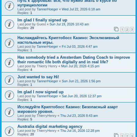
Путь к здоровью: все, что нужно знать о курсе по
нутрициологии
Last post by
TannerHoeger
«
Wed Jul 22, 2026 6:18 am
Replies:
1
Im glad I finally signed up
Last post by
Guest
«
Sun Jul 19, 2026 10:43 am
Replies:
29
1
2
3
Наслаждайтесь Криптобосс Казино: Эксклюзивный
настольные игры.
Last post by
TannerHoeger
«
Fri Jul 03, 2026 4:47 am
Replies:
1
Has somebody tried a Amsterdam Dating Coach to improve
their romantic life both digitally and in real life?
Last post by
Thierry Henry
«
Mon Jul 20, 2026 4:15 pm
Replies:
4
Just wanted to say Hi!
Last post by
TannerHoeger
«
Sun Jun 21, 2026 1:56 pm
Replies:
1
Im glad I now signed up
Last post by
TannerHoeger
«
Sat Jun 20, 2026 12:37 pm
Replies:
1
Исследуйте Криптобосс Казино: Безопасный азарт
мирового уровня.
Last post by
ThierryHenry
«
Thu Jul 23, 2026 8:43 am
Replies:
5
Australia digital marketing agency
Last post by
ThierryHenry
«
Thu Jul 16, 2026 12:28 pm
Replies:
20
1
2
3