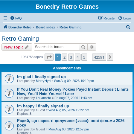
Bonedry Retro Games
FAQ
Register
Login
S
Bonedry Retro
Board index
Retro Gaming
e
Retro Gaming
a
Search
Advanced search
New Topic
r
c
Page
1
of
42591
1
2
3
4
5
42591
Next
1064753 topics
…
h
Announcements
Im glad I finally signed up
Last post by
MerryHyd
«
Sun Aug 09, 2026 10:19 pm
If You Don't Real Money Pokies Payid Instant Deposit Limits
Now, You'll Hate Yourself Later
Last post by
LouannHe
«
Fri Aug 07, 2026 11:43 pm
Im happy I finally signed up
Last post by
Guest
«
Wed Aug 05, 2026 12:22 pm
Replies:
3
Радий, що нарешті долучився(-лася): нові фільми 2026
року
Last post by
Guest
«
Mon Aug 03, 2026 12:57 pm
Replies:
4