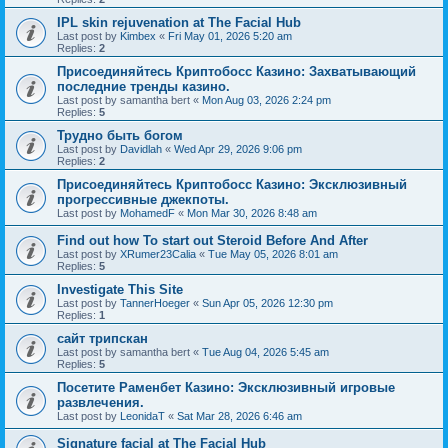
IPL skin rejuvenation at The Facial Hub
Last post by
Kimbex
«
Fri May 01, 2026 5:20 am
Replies:
2
Присоединяйтесь Криптобосс Казино: Захватывающий
последние тренды казино.
Last post by
samantha bert
«
Mon Aug 03, 2026 2:24 pm
Replies:
5
Трудно быть богом
Last post by
Davidlah
«
Wed Apr 29, 2026 9:06 pm
Replies:
2
Присоединяйтесь Криптобосс Казино: Эксклюзивный
прогрессивные джекпоты.
Last post by
MohamedF
«
Mon Mar 30, 2026 8:48 am
Find out how To start out Steroid Before And After
Last post by
XRumer23Calia
«
Tue May 05, 2026 8:01 am
Replies:
5
Investigate This Site
Last post by
TannerHoeger
«
Sun Apr 05, 2026 12:30 pm
Replies:
1
сайт трипскан
Last post by
samantha bert
«
Tue Aug 04, 2026 5:45 am
Replies:
5
Посетите Раменбет Казино: Эксклюзивный игровые
развлечения.
Last post by
LeonidaT
«
Sat Mar 28, 2026 6:46 am
Signature facial at The Facial Hub