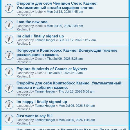
Откройте для себя Чемпион Слотс Казино:
Ультимативный онлайн-марафон слотов.
Last post by
Isobel
«
Mon Jul 13, 2026 4:45 pm
Replies:
3
I am the new one
Last post by
Isobel
«
Mon Jul 20, 2026 9:34 am
Replies:
2
Im glad I finally signed up
Last post by
TannerHoeger
«
Sun Jul 12, 2026 11:17 am
Replies:
1
Попробуйте Криптобосс Казино: Волнующий главное
развлечение в казино.
Last post by
Guest
«
Thu Jul 09, 2026 5:25 am
Replies:
3
Explore Hundreds of Games at Nyxbets
Last post by
Guest
«
Tue Jul 07, 2026 5:12 am
Replies:
1
Откройте для себя Криптобосс Казино: Ультимативный
новости и события казино.
Last post by
TannerHoeger
«
Thu Jul 16, 2026 5:06 am
Replies:
1
Im happy I finally signed up
Last post by
TannerHoeger
«
Mon Jul 06, 2026 3:04 am
Replies:
1
Just want to say Hi!
Last post by
TannerHoeger
«
Mon Jul 06, 2026 1:44 am
Replies:
1