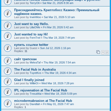
Last post by
TerryOli
«
Sat Mar 21, 2026 8:30 am
Присоединяйтесь Криптобосс Казино: Премиальный
надёжное казино.
Last post by
IrwinWoo
«
Sat Mar 21, 2026 5:10 am
Just want to say Hello.
Last post by
LillaOMe
«
Fri Mar 20, 2026 5:42 am
Just wanted to say Hi!
Last post by
FernTrel
«
Thu Mar 19, 2026 7:44 pm
купить ссылки twitter
Last post by
Guest
«
Sun Jul 12, 2026 1:16 pm
Replies:
11
1
2
сайт трипскан
Last post by
MelvaTaf
«
Thu Mar 19, 2026 7:54 am
The Facial Hub in Australia
Last post by
TuyetKxs
«
Thu Mar 19, 2026 4:34 am
Glad I finally joined
Last post by
WillieOi
«
Wed Mar 18, 2026 7:28 pm
IPL rejuvenation at The Facial Hub
Last post by
TresaWai
«
Wed Mar 18, 2026 5:09 pm
microdermabrasion at The Facial Hub
Last post by
Davidlah
«
Fri May 01, 2026 7:47 am
Replies:
1