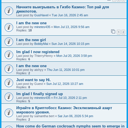
Начните выигрывать в Гизбо Казино: Топ рай для
джекпотов.
Last post by
GusHavel
«
Tue Jun 16, 2026 2:45 am
I am the new one
Last post by
minetes435
«
Mon Jul 13, 2026 9:56 am
Replies:
18
1
2
I am the new girl
Last post by
BobbyMai
«
Sun Jun 14, 2026 10:15 pm
Im glad I now registered
Last post by
ThierryHenry
«
Mon Jul 20, 2026 3:58 pm
Replies:
6
I am the new one
Last post by
aishyy
«
Thu Jun 11, 2026 10:01 pm
Replies:
2
Just want to say Hi.
Last post by
Guest
«
Sun Jul 12, 2026 10:27 am
Replies:
8
Im glad I finally signed up
Last post by
minetes435
«
Fri Jul 10, 2026 2:11 pm
Replies:
5
Играйте в Криптобосс Казино: Эксклюзивный азарт
мирового уровня.
Last post by
samantha bert
«
Sat Jun 06, 2026 5:34 pm
Replies:
2
How come do German cockroach nymphs seem to emerge in