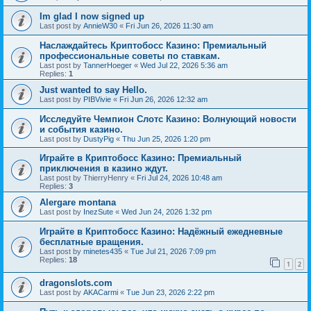
Im glad I now signed up
Last post by
AnnieW30
«
Fri Jun 26, 2026 11:30 am
Наслаждайтесь Криптобосс Казино: Премиальный
профессиональные советы по ставкам.
Last post by
TannerHoeger
«
Wed Jul 22, 2026 5:36 am
Replies:
1
Just wanted to say Hello.
Last post by
PIBVivie
«
Fri Jun 26, 2026 12:32 am
Исследуйте Чемпион Слотс Казино: Волнующий новости
и события казино.
Last post by
DustyPig
«
Thu Jun 25, 2026 1:20 pm
Играйте в Криптобосс Казино: Премиальный
приключения в казино ждут.
Last post by
ThierryHenry
«
Fri Jul 24, 2026 10:48 am
Replies:
3
Alergare montana
Last post by
InezSute
«
Wed Jun 24, 2026 1:32 pm
Играйте в Криптобосс Казино: Надёжный ежедневные
бесплатные вращения.
Last post by
minetes435
«
Tue Jul 21, 2026 7:09 pm
Replies:
18
1
2
dragonslots.com
Last post by
AKACarmi
«
Tue Jun 23, 2026 2:22 pm