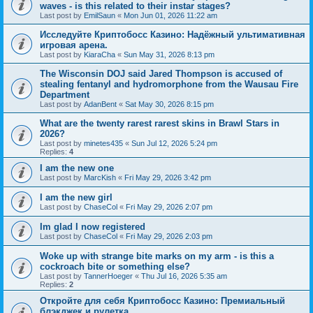
waves - is this related to their instar stages?
Last post by
EmilSaun
«
Mon Jun 01, 2026 11:22 am
Исследуйте Криптобосс Казино: Надёжный ультимативная
игровая арена.
Last post by
KiaraCha
«
Sun May 31, 2026 8:13 pm
The Wisconsin DOJ said Jared Thompson is accused of
stealing fentanyl and hydromorphone from the Wausau Fire
Department
Last post by
AdanBent
«
Sat May 30, 2026 8:15 pm
What are the twenty rarest rarest skins in Brawl Stars in
2026?
Last post by
minetes435
«
Sun Jul 12, 2026 5:24 pm
Replies:
4
I am the new one
Last post by
MarcKish
«
Fri May 29, 2026 3:42 pm
I am the new girl
Last post by
ChaseCol
«
Fri May 29, 2026 2:07 pm
Im glad I now registered
Last post by
ChaseCol
«
Fri May 29, 2026 2:03 pm
Woke up with strange bite marks on my arm - is this a
cockroach bite or something else?
Last post by
TannerHoeger
«
Thu Jul 16, 2026 5:35 am
Replies:
2
Откройте для себя Криптобосс Казино: Премиальный
блэкджек и рулетка.