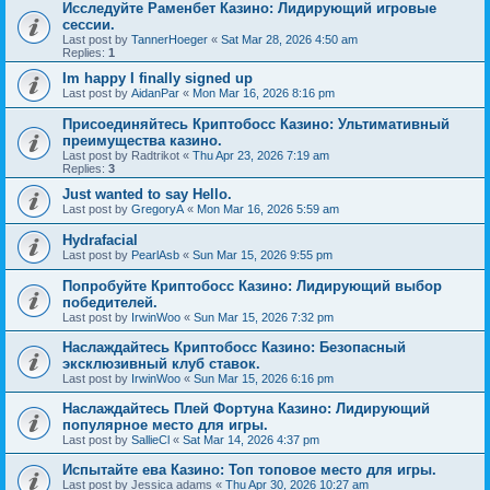
Исследуйте Раменбет Казино: Лидирующий игровые
сессии.
Last post by
TannerHoeger
«
Sat Mar 28, 2026 4:50 am
Replies:
1
Im happy I finally signed up
Last post by
AidanPar
«
Mon Mar 16, 2026 8:16 pm
Присоединяйтесь Криптобосс Казино: Ультимативный
преимущества казино.
Last post by
Radtrikot
«
Thu Apr 23, 2026 7:19 am
Replies:
3
Just wanted to say Hello.
Last post by
GregoryA
«
Mon Mar 16, 2026 5:59 am
Hydrafacial
Last post by
PearlAsb
«
Sun Mar 15, 2026 9:55 pm
Попробуйте Криптобосс Казино: Лидирующий выбор
победителей.
Last post by
IrwinWoo
«
Sun Mar 15, 2026 7:32 pm
Наслаждайтесь Криптобосс Казино: Безопасный
эксклюзивный клуб ставок.
Last post by
IrwinWoo
«
Sun Mar 15, 2026 6:16 pm
Наслаждайтесь Плей Фортуна Казино: Лидирующий
популярное место для игры.
Last post by
SallieCl
«
Sat Mar 14, 2026 4:37 pm
Испытайте ева Казино: Топ топовое место для игры.
Last post by
Jessica adams
«
Thu Apr 30, 2026 10:27 am