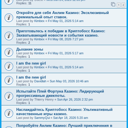
Replies:
11
1
2
Откройте для себя Анлим Казино: Эксклюзивный
премиальный опыт ставок.
Last post by
Kimbex
«
Fri May 01, 2026 5:14 am
Replies:
1
Приготовьтесь к победам в Криптобосс Казино:
Захватывающий новости и события казино.
Last post by
Kimbex
«
Fri May 08, 2026 7:27 pm
Replies:
2
Дыхание зоны
Last post by
Kimbex
«
Fri May 01, 2026 5:17 am
Replies:
1
I am the new girl
Last post by
Kimbex
«
Fri May 01, 2026 5:14 am
Replies:
1
I am the new girl
Last post by
Davidlah
«
Sun May 03, 2026 10:46 am
Replies:
1
Испытайте Плей Фортуна Казино: Лидирующий
прогрессивные джекпоты.
Last post by
Thierry Henry
«
Sun Apr 26, 2026 2:32 pm
Replies:
1
Наслаждайтесь Криптобосс Казино: Ультимативный
качественные игры казино.
Last post by
SammyQui
«
Sat Apr 18, 2026 5:20 am
Попробуйте Анлим Казино: Лучший приключения в