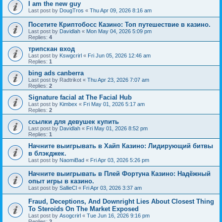
I am the new guy
Last post by
DougTros
«
Thu Apr 09, 2026 8:16 am
Посетите Криптобосс Казино: Топ путешествие в казино.
Last post by
Davidlah
«
Mon May 04, 2026 5:09 pm
Replies:
4
трипскан вход
Last post by
Kswgcrirl
«
Fri Jun 05, 2026 12:46 am
Replies:
1
bing ads canberra
Last post by
Radtrikot
«
Thu Apr 23, 2026 7:07 am
Replies:
2
Signature facial at The Facial Hub
Last post by
Kimbex
«
Fri May 01, 2026 5:17 am
Replies:
2
ссылки для девушек купить
Last post by
Davidlah
«
Fri May 01, 2026 8:52 pm
Replies:
1
Начните выигрывать в Хайп Казино: Лидирующий битвы
в блэкджек.
Last post by
NaomiBad
«
Fri Apr 03, 2026 5:26 pm
Начните выигрывать в Плей Фортуна Казино: Надёжный
опыт игры в казино.
Last post by
SallieCl
«
Fri Apr 03, 2026 3:37 am
Fraud, Deceptions, And Downright Lies About Closest Thing
To Steroids On The Market Exposed
Last post by
Asogcrirl
«
Tue Jun 16, 2026 9:16 pm
Replies:
2