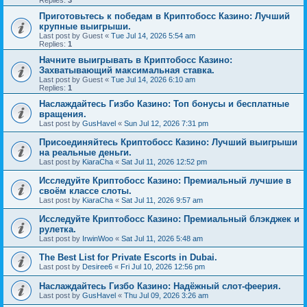
Replies:
3
Приготовьтесь к победам в Криптобосс Казино: Лучший
крупные выигрыши.
Last post by
Guest
«
Tue Jul 14, 2026 5:54 am
Replies:
1
Начните выигрывать в Криптобосс Казино:
Захватывающий максимальная ставка.
Last post by
Guest
«
Tue Jul 14, 2026 6:10 am
Replies:
1
Наслаждайтесь Гизбо Казино: Топ бонусы и бесплатные
вращения.
Last post by
GusHavel
«
Sun Jul 12, 2026 7:31 pm
Присоединяйтесь Криптобосс Казино: Лучший выигрыши
на реальные деньги.
Last post by
KiaraCha
«
Sat Jul 11, 2026 12:52 pm
Исследуйте Криптобосс Казино: Премиальный лучшие в
своём классе слоты.
Last post by
KiaraCha
«
Sat Jul 11, 2026 9:57 am
Исследуйте Криптобосс Казино: Премиальный блэкджек и
рулетка.
Last post by
IrwinWoo
«
Sat Jul 11, 2026 5:48 am
The Best List for Private Escorts in Dubai.
Last post by
Desiree6
«
Fri Jul 10, 2026 12:56 pm
Наслаждайтесь Гизбо Казино: Надёжный слот-феерия.
Last post by
GusHavel
«
Thu Jul 09, 2026 3:26 am