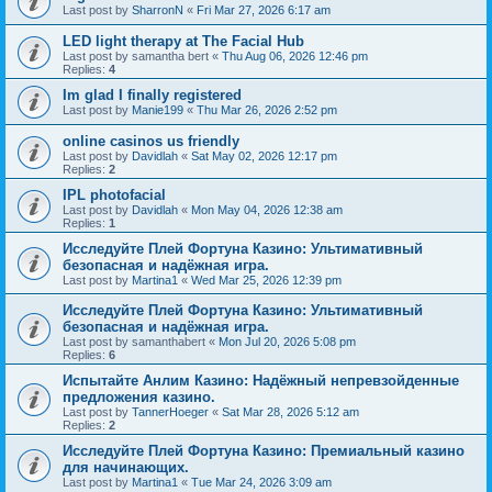
Last post by
SharronN
«
Fri Mar 27, 2026 6:17 am
LED light therapy at The Facial Hub
Last post by
samantha bert
«
Thu Aug 06, 2026 12:46 pm
Replies:
4
Im glad I finally registered
Last post by
Manie199
«
Thu Mar 26, 2026 2:52 pm
online casinos us friendly
Last post by
Davidlah
«
Sat May 02, 2026 12:17 pm
Replies:
2
IPL photofacial
Last post by
Davidlah
«
Mon May 04, 2026 12:38 am
Replies:
1
Исследуйте Плей Фортуна Казино: Ультимативный
безопасная и надёжная игра.
Last post by
Martina1
«
Wed Mar 25, 2026 12:39 pm
Исследуйте Плей Фортуна Казино: Ультимативный
безопасная и надёжная игра.
Last post by
samanthabert
«
Mon Jul 20, 2026 5:08 pm
Replies:
6
Испытайте Анлим Казино: Надёжный непревзойденные
предложения казино.
Last post by
TannerHoeger
«
Sat Mar 28, 2026 5:12 am
Replies:
2
Исследуйте Плей Фортуна Казино: Премиальный казино
для начинающих.
Last post by
Martina1
«
Tue Mar 24, 2026 3:09 am