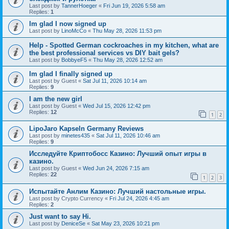
Last post by
TannerHoeger
«
Fri Jun 19, 2026 5:58 am
Replies:
1
Im glad I now signed up
Last post by
LinoMcCo
«
Thu May 28, 2026 11:53 pm
Help - Spotted German cockroaches in my kitchen, what are
the best professional services vs DIY bait gels?
Last post by
BobbyeF5
«
Thu May 28, 2026 12:52 am
Im glad I finally signed up
Last post by
Guest
«
Sat Jul 11, 2026 10:14 am
Replies:
9
I am the new girl
Last post by
Guest
«
Wed Jul 15, 2026 12:42 pm
Replies:
12
1
2
LipoJaro Kapseln Germany Reviews
Last post by
minetes435
«
Sat Jul 11, 2026 10:46 am
Replies:
9
Исследуйте Криптобосс Казино: Лучший опыт игры в
казино.
Last post by
Guest
«
Wed Jun 24, 2026 7:15 am
Replies:
22
1
2
3
Испытайте Анлим Казино: Лучший настольные игры.
Last post by
Crypto Currency
«
Fri Jul 24, 2026 4:45 am
Replies:
2
Just want to say Hi.
Last post by
DeniceSe
«
Sat May 23, 2026 10:21 pm