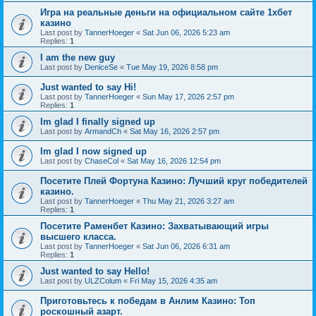
Игра на реальные деньги на официальном сайте 1хбет
казино
Last post by
TannerHoeger
«
Sat Jun 06, 2026 5:23 am
Replies:
1
I am the new guy
Last post by
DeniceSe
«
Tue May 19, 2026 8:58 pm
Just wanted to say Hi!
Last post by
TannerHoeger
«
Sun May 17, 2026 2:57 pm
Replies:
1
Im glad I finally signed up
Last post by
ArmandCh
«
Sat May 16, 2026 2:57 pm
Im glad I now signed up
Last post by
ChaseCol
«
Sat May 16, 2026 12:54 pm
Посетите Плей Фортуна Казино: Лучший круг победителей
казино.
Last post by
TannerHoeger
«
Thu May 21, 2026 3:27 am
Replies:
1
Посетите Раменбет Казино: Захватывающий игры
высшего класса.
Last post by
TannerHoeger
«
Sat Jun 06, 2026 6:31 am
Replies:
1
Just wanted to say Hello!
Last post by
ULZColum
«
Fri May 15, 2026 4:35 am
Приготовьтесь к победам в Анлим Казино: Топ
роскошный азарт.