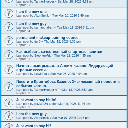
Last post by
TannerHoeger
«
Sat Mar 28, 2026 4:59 am
Replies:
1
I am the new one
Last post by
AltonSnink
«
Tue Mar 10, 2026 1:49 am
I am the new guy
Last post by
samanthabert
«
Tue May 19, 2026 6:31 pm
Replies:
3
permanent makeup training course
Last post by
ftur3
«
Thu Mar 12, 2026 8:35 pm
Replies:
1
Как выбрать качественный спиртные напитки
Last post by
StephenVek
«
Thu Mar 12, 2026 4:35 am
Replies:
1
Начните выигрывать в Анлим Казино: Лидирующий
игровые сессии.
Last post by
LewisPut
«
Sun Mar 08, 2026 4:04 am
Посетите Криптобосс Казино: Эксклюзивный новости и
события казино.
Last post by
TannerHoeger
«
Fri Mar 13, 2026 5:52 am
Replies:
1
Just want to say Hello!
Last post by
jollylara39
«
Mon Mar 09, 2026 11:44 am
Replies:
1
I am the new guy
Last post by
AltonSnink
«
Sat Mar 07, 2026 11:13 pm
Just want to say Hi!