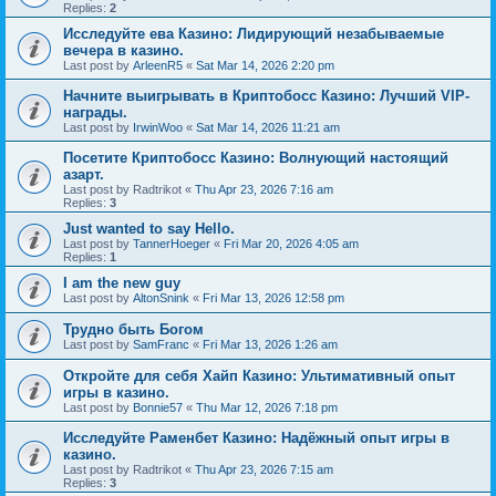
Replies:
2
Исследуйте ева Казино: Лидирующий незабываемые
вечера в казино.
Last post by
ArleenR5
«
Sat Mar 14, 2026 2:20 pm
Начните выигрывать в Криптобосс Казино: Лучший VIP-
награды.
Last post by
IrwinWoo
«
Sat Mar 14, 2026 11:21 am
Посетите Криптобосс Казино: Волнующий настоящий
азарт.
Last post by
Radtrikot
«
Thu Apr 23, 2026 7:16 am
Replies:
3
Just wanted to say Hello.
Last post by
TannerHoeger
«
Fri Mar 20, 2026 4:05 am
Replies:
1
I am the new guy
Last post by
AltonSnink
«
Fri Mar 13, 2026 12:58 pm
Трудно быть Богом
Last post by
SamFranc
«
Fri Mar 13, 2026 1:26 am
Откройте для себя Хайп Казино: Ультимативный опыт
игры в казино.
Last post by
Bonnie57
«
Thu Mar 12, 2026 7:18 pm
Исследуйте Раменбет Казино: Надёжный опыт игры в
казино.
Last post by
Radtrikot
«
Thu Apr 23, 2026 7:15 am
Replies:
3