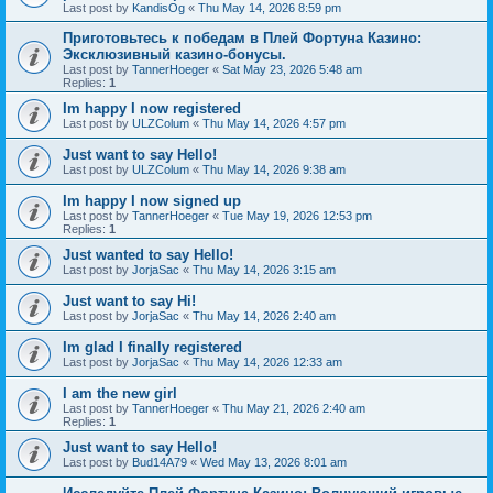
Last post by
KandisOg
«
Thu May 14, 2026 8:59 pm
Приготовьтесь к победам в Плей Фортуна Казино:
Эксклюзивный казино-бонусы.
Last post by
TannerHoeger
«
Sat May 23, 2026 5:48 am
Replies:
1
Im happy I now registered
Last post by
ULZColum
«
Thu May 14, 2026 4:57 pm
Just want to say Hello!
Last post by
ULZColum
«
Thu May 14, 2026 9:38 am
Im happy I now signed up
Last post by
TannerHoeger
«
Tue May 19, 2026 12:53 pm
Replies:
1
Just wanted to say Hello!
Last post by
JorjaSac
«
Thu May 14, 2026 3:15 am
Just want to say Hi!
Last post by
JorjaSac
«
Thu May 14, 2026 2:40 am
Im glad I finally registered
Last post by
JorjaSac
«
Thu May 14, 2026 12:33 am
I am the new girl
Last post by
TannerHoeger
«
Thu May 21, 2026 2:40 am
Replies:
1
Just want to say Hello!
Last post by
Bud14A79
«
Wed May 13, 2026 8:01 am