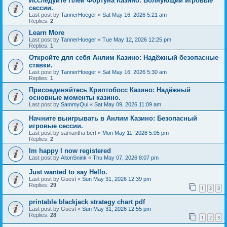
Исследуйте Плей Фортуна Казино: Волнующий игровые
сессии.
Last post by
TannerHoeger
«
Sat May 16, 2026 5:21 am
Replies:
2
Learn More
Last post by
TannerHoeger
«
Tue May 12, 2026 12:25 pm
Replies:
1
Откройте для себя Анлим Казино: Надёжный безопасные
ставки.
Last post by
TannerHoeger
«
Sat May 16, 2026 5:30 am
Replies:
1
Присоединяйтесь Криптобосс Казино: Надёжный
основные моменты казино.
Last post by
SammyQui
«
Sat May 09, 2026 11:09 am
Начните выигрывать в Анлим Казино: Безопасный
игровые сессии.
Last post by
samantha bert
«
Mon May 11, 2026 5:05 pm
Replies:
2
Im happy I now registered
Last post by
AltonSnink
«
Thu May 07, 2026 8:07 pm
Just wanted to say Hello.
Last post by
Guest
«
Sun May 31, 2026 12:39 pm
Replies:
29
1
2
3
printable blackjack strategy chart pdf
Last post by
Guest
«
Sun May 31, 2026 12:55 pm
Replies:
28
1
2
3