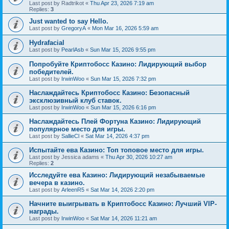
Last post by
Radtrikot
«
Thu Apr 23, 2026 7:19 am
Replies:
3
Just wanted to say Hello.
Last post by
GregoryA
«
Mon Mar 16, 2026 5:59 am
Hydrafacial
Last post by
PearlAsb
«
Sun Mar 15, 2026 9:55 pm
Попробуйте Криптобосс Казино: Лидирующий выбор
победителей.
Last post by
IrwinWoo
«
Sun Mar 15, 2026 7:32 pm
Наслаждайтесь Криптобосс Казино: Безопасный
эксклюзивный клуб ставок.
Last post by
IrwinWoo
«
Sun Mar 15, 2026 6:16 pm
Наслаждайтесь Плей Фортуна Казино: Лидирующий
популярное место для игры.
Last post by
SallieCl
«
Sat Mar 14, 2026 4:37 pm
Испытайте ева Казино: Топ топовое место для игры.
Last post by
Jessica adams
«
Thu Apr 30, 2026 10:27 am
Replies:
2
Исследуйте ева Казино: Лидирующий незабываемые
вечера в казино.
Last post by
ArleenR5
«
Sat Mar 14, 2026 2:20 pm
Начните выигрывать в Криптобосс Казино: Лучший VIP-
награды.
Last post by
IrwinWoo
«
Sat Mar 14, 2026 11:21 am