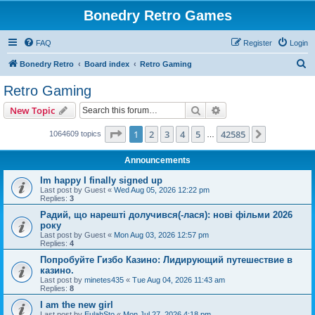
Bonedry Retro Games
FAQ
Register
Login
S
Bonedry Retro
Board index
Retro Gaming
e
Retro Gaming
a
Search
Advanced search
New Topic
r
c
Page
1
of
42585
1
2
3
4
5
42585
Next
1064609 topics
…
h
Announcements
Im happy I finally signed up
Last post by
Guest
«
Wed Aug 05, 2026 12:22 pm
Replies:
3
Радий, що нарешті долучився(-лася): нові фільми 2026
року
Last post by
Guest
«
Mon Aug 03, 2026 12:57 pm
Replies:
4
Попробуйте Гизбо Казино: Лидирующий путешествие в
казино.
Last post by
minetes435
«
Tue Aug 04, 2026 11:43 am
Replies:
8
I am the new girl
Last post by
EulahSto
«
Mon Jul 27, 2026 4:18 pm