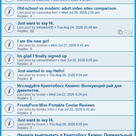
Old-school vs modern: adult video sites comparison
Last post by
samantha bert
«
Wed Jul 29, 2026 1:05 pm
Replies:
2
Just want to say Hi.
Last post by
minetes435
«
Tue Aug 04, 2026 10:48 am
Replies:
12
1
2
I am the new girl
Last post by
Jenson
«
Mon Jul 27, 2026 9:41 am
Replies:
3
Im glad I finally signed up
Last post by
samanthabert
«
Sun Jul 26, 2026 5:05 pm
Replies:
2
Just wanted to say Hello!
Last post by
Guest
«
Thu Aug 06, 2026 9:04 pm
Replies:
8
Исследуйте Криптобосс Казино: Волнующий рай для
джекпотов.
Last post by
Isobel
«
Wed Jul 22, 2026 6:24 pm
Replies:
1
FrostyPure Mini Portable Cooler Reviews
Last post by
Amelia John
«
Tue Jul 21, 2026 5:41 am
Replies:
2
Just want to say Hi.
Last post by
Guest
«
Thu Aug 06, 2026 8:55 pm
Replies:
7
Начните выигрывать в Криптобосс Казино: Премиальный