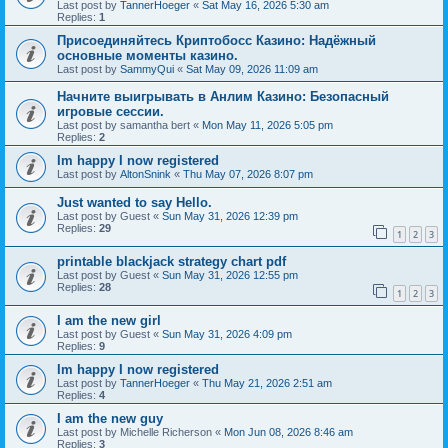
Last post by
TannerHoeger
«
Sat May 16, 2026 5:30 am
Replies:
1
Присоединяйтесь Криптобосс Казино: Надёжный
основные моменты казино.
Last post by
SammyQui
«
Sat May 09, 2026 11:09 am
Начните выигрывать в Анлим Казино: Безопасный
игровые сессии.
Last post by
samantha bert
«
Mon May 11, 2026 5:05 pm
Replies:
2
Im happy I now registered
Last post by
AltonSnink
«
Thu May 07, 2026 8:07 pm
Just wanted to say Hello.
Last post by
Guest
«
Sun May 31, 2026 12:39 pm
Replies:
29
1
2
3
printable blackjack strategy chart pdf
Last post by
Guest
«
Sun May 31, 2026 12:55 pm
Replies:
28
1
2
3
I am the new girl
Last post by
Guest
«
Sun May 31, 2026 4:09 pm
Replies:
9
Im happy I now registered
Last post by
TannerHoeger
«
Thu May 21, 2026 2:51 am
Replies:
4
I am the new guy
Last post by
Michelle Richerson
«
Mon Jun 08, 2026 8:46 am
Replies:
3