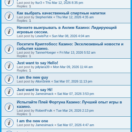
Last post by
ftur3
«
Thu Mar 12, 2026 8:35 pm
Replies:
1
Как выбрать качественный спиртные напитки
Last post by
StephenVek
«
Thu Mar 12, 2026 4:35 am
Replies:
1
Начните выигрывать в Анлим Казино: Лидирующий
игровые сессии.
Last post by
LewisPut
«
Sun Mar 08, 2026 4:04 am
Посетите Криптобосс Казино: Эксклюзивный новости и
события казино.
Last post by
TannerHoeger
«
Fri Mar 13, 2026 5:52 am
Replies:
1
Just want to say Hello!
Last post by
jollylara39
«
Mon Mar 09, 2026 11:44 am
Replies:
1
I am the new guy
Last post by
AltonSnink
«
Sat Mar 07, 2026 11:13 pm
Just want to say Hi!
Last post by
Jamesimack
«
Sat Mar 07, 2026 3:53 pm
Испытайте Плей Фортуна Казино: Лучший опыт игры в
казино.
Last post by
RobertFrulk
«
Tue Mar 24, 2026 2:13 pm
Replies:
1
I am the new one
Last post by
Jamesimack
«
Sat Mar 07, 2026 4:47 am