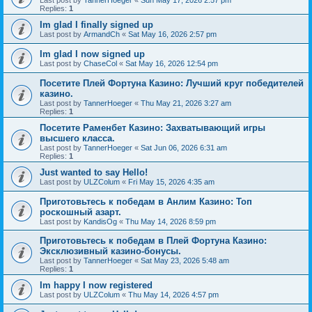
Last post by
TannerHoeger
«
Sun May 17, 2026 2:57 pm
Replies:
1
Im glad I finally signed up
Last post by
ArmandCh
«
Sat May 16, 2026 2:57 pm
Im glad I now signed up
Last post by
ChaseCol
«
Sat May 16, 2026 12:54 pm
Посетите Плей Фортуна Казино: Лучший круг победителей
казино.
Last post by
TannerHoeger
«
Thu May 21, 2026 3:27 am
Replies:
1
Посетите Раменбет Казино: Захватывающий игры
высшего класса.
Last post by
TannerHoeger
«
Sat Jun 06, 2026 6:31 am
Replies:
1
Just wanted to say Hello!
Last post by
ULZColum
«
Fri May 15, 2026 4:35 am
Приготовьтесь к победам в Анлим Казино: Топ
роскошный азарт.
Last post by
KandisOg
«
Thu May 14, 2026 8:59 pm
Приготовьтесь к победам в Плей Фортуна Казино:
Эксклюзивный казино-бонусы.
Last post by
TannerHoeger
«
Sat May 23, 2026 5:48 am
Replies:
1
Im happy I now registered
Last post by
ULZColum
«
Thu May 14, 2026 4:57 pm