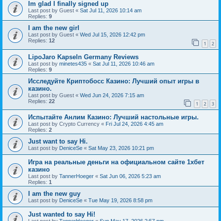
Im glad I finally signed up
Last post by
Guest
«
Sat Jul 11, 2026 10:14 am
Replies:
9
I am the new girl
Last post by
Guest
«
Wed Jul 15, 2026 12:42 pm
Replies:
12
1
2
LipoJaro Kapseln Germany Reviews
Last post by
minetes435
«
Sat Jul 11, 2026 10:46 am
Replies:
9
Исследуйте Криптобосс Казино: Лучший опыт игры в
казино.
Last post by
Guest
«
Wed Jun 24, 2026 7:15 am
Replies:
22
1
2
3
Испытайте Анлим Казино: Лучший настольные игры.
Last post by
Crypto Currency
«
Fri Jul 24, 2026 4:45 am
Replies:
2
Just want to say Hi.
Last post by
DeniceSe
«
Sat May 23, 2026 10:21 pm
Игра на реальные деньги на официальном сайте 1хбет
казино
Last post by
TannerHoeger
«
Sat Jun 06, 2026 5:23 am
Replies:
1
I am the new guy
Last post by
DeniceSe
«
Tue May 19, 2026 8:58 pm
Just wanted to say Hi!