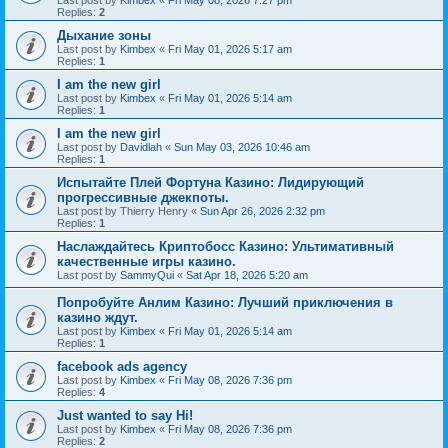
Last post by
Kimbex
«
Fri May 08, 2026 7:27 pm
Replies:
2
Дыхание зоны
Last post by
Kimbex
«
Fri May 01, 2026 5:17 am
Replies:
1
I am the new girl
Last post by
Kimbex
«
Fri May 01, 2026 5:14 am
Replies:
1
I am the new girl
Last post by
Davidlah
«
Sun May 03, 2026 10:46 am
Replies:
1
Испытайте Плей Фортуна Казино: Лидирующий
прогрессивные джекпоты.
Last post by
Thierry Henry
«
Sun Apr 26, 2026 2:32 pm
Replies:
1
Наслаждайтесь Криптобосс Казино: Ультимативный
качественные игры казино.
Last post by
SammyQui
«
Sat Apr 18, 2026 5:20 am
Попробуйте Анлим Казино: Лучший приключения в
казино ждут.
Last post by
Kimbex
«
Fri May 01, 2026 5:14 am
Replies:
1
facebook ads agency
Last post by
Kimbex
«
Fri May 08, 2026 7:36 pm
Replies:
4
Just wanted to say Hi!
Last post by
Kimbex
«
Fri May 08, 2026 7:36 pm
Replies:
2