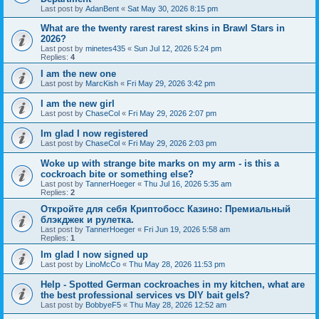
Last post by
AdanBent
«
Sat May 30, 2026 8:15 pm
What are the twenty rarest rarest skins in Brawl Stars in
2026?
Last post by
minetes435
«
Sun Jul 12, 2026 5:24 pm
Replies:
4
I am the new one
Last post by
MarcKish
«
Fri May 29, 2026 3:42 pm
I am the new girl
Last post by
ChaseCol
«
Fri May 29, 2026 2:07 pm
Im glad I now registered
Last post by
ChaseCol
«
Fri May 29, 2026 2:03 pm
Woke up with strange bite marks on my arm - is this a
cockroach bite or something else?
Last post by
TannerHoeger
«
Thu Jul 16, 2026 5:35 am
Replies:
2
Откройте для себя Криптобосс Казино: Премиальный
блэкджек и рулетка.
Last post by
TannerHoeger
«
Fri Jun 19, 2026 5:58 am
Replies:
1
Im glad I now signed up
Last post by
LinoMcCo
«
Thu May 28, 2026 11:53 pm
Help - Spotted German cockroaches in my kitchen, what are
the best professional services vs DIY bait gels?
Last post by
BobbyeF5
«
Thu May 28, 2026 12:52 am