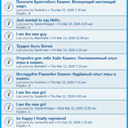
Посетите Криптобосс Казино: Волнующий настоящий
азарт.
Last post by
Radtrikot
«
Thu Apr 23, 2026 7:16 am
Replies:
3
Just wanted to say Hello.
Last post by
TannerHoeger
«
Fri Mar 20, 2026 4:05 am
Replies:
1
I am the new guy
Last post by
AltonSnink
«
Fri Mar 13, 2026 12:58 pm
Трудно быть Богом
Last post by
SamFranc
«
Fri Mar 13, 2026 1:26 am
Откройте для себя Хайп Казино: Ультимативный опыт
игры в казино.
Last post by
Bonnie57
«
Thu Mar 12, 2026 7:18 pm
Исследуйте Раменбет Казино: Надёжный опыт игры в
казино.
Last post by
Radtrikot
«
Thu Apr 23, 2026 7:15 am
Replies:
3
I am the new girl
Last post by
JasperKi
«
Thu Mar 12, 2026 4:50 am
I am the new girl
Last post by
TannerHoeger
«
Wed Mar 11, 2026 11:55 am
Replies:
1
Im happy I finally registered
Last post by
samantha bert
«
Fri Jun 12, 2026 1:10 pm
Replies:
3