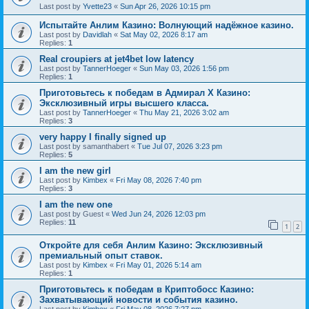
Last post by
Yvette23
«
Sun Apr 26, 2026 10:15 pm
Испытайте Анлим Казино: Волнующий надёжное казино.
Last post by
Davidlah
«
Sat May 02, 2026 8:17 am
Replies:
1
Real croupiers at jet4bet low latency
Last post by
TannerHoeger
«
Sun May 03, 2026 1:56 pm
Replies:
1
Приготовьтесь к победам в Адмирал Х Казино:
Эксклюзивный игры высшего класса.
Last post by
TannerHoeger
«
Thu May 21, 2026 3:02 am
Replies:
3
very happy I finally signed up
Last post by
samanthabert
«
Tue Jul 07, 2026 3:23 pm
Replies:
5
I am the new girl
Last post by
Kimbex
«
Fri May 08, 2026 7:40 pm
Replies:
3
I am the new one
Last post by
Guest
«
Wed Jun 24, 2026 12:03 pm
Replies:
11
1
2
Откройте для себя Анлим Казино: Эксклюзивный
премиальный опыт ставок.
Last post by
Kimbex
«
Fri May 01, 2026 5:14 am
Replies:
1
Приготовьтесь к победам в Криптобосс Казино:
Захватывающий новости и события казино.