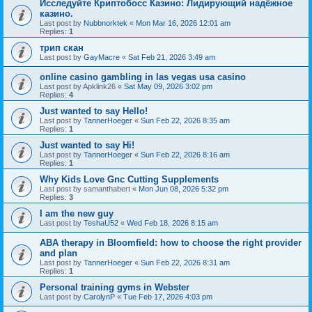
Исследуйте Криптобосс Казино: Лидирующий надёжное
казино.
Last post by
Nubbnorktek
«
Mon Mar 16, 2026 12:01 am
Replies:
1
трип скан
Last post by
GayMacre
«
Sat Feb 21, 2026 3:49 am
online casino gambling in las vegas usa casino
Last post by
Apklink26
«
Sat May 09, 2026 3:02 pm
Replies:
4
Just wanted to say Hello!
Last post by
TannerHoeger
«
Sun Feb 22, 2026 8:35 am
Replies:
1
Just wanted to say Hi!
Last post by
TannerHoeger
«
Sun Feb 22, 2026 8:16 am
Replies:
1
Why Kids Love Gnc Cutting Supplements
Last post by
samanthabert
«
Mon Jun 08, 2026 5:32 pm
Replies:
3
I am the new guy
Last post by
TeshaU52
«
Wed Feb 18, 2026 8:15 am
ABA therapy in Bloomfield: how to choose the right provider
and plan
Last post by
TannerHoeger
«
Sun Feb 22, 2026 8:31 am
Replies:
1
Personal training gyms in Webster
Last post by
CarolynP
«
Tue Feb 17, 2026 4:03 pm