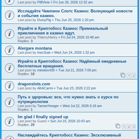
Last post by
PIBVivie
«
Fri Jun 26, 2026 12:32 am
Исследуйте Чемпион Слотс Казино: Волнующий новости
и события казино.
Last post by
DustyPig
«
Thu Jun 25, 2026 1:20 pm
Играйте в Криптобосс Казино: Премиальный
приключения в казино ждут.
Last post by
ThierryHenry
«
Fri Jul 24, 2026 10:48 am
Replies:
3
Alergare montana
Last post by
InezSute
«
Wed Jun 24, 2026 1:32 pm
Играйте в Криптобосс Казино: Надёжный ежедневные
бесплатные вращения.
Last post by
minetes435
«
Tue Jul 21, 2026 7:09 pm
Replies:
18
1
2
dragonslots.com
Last post by
AKACarmi
«
Tue Jun 23, 2026 2:22 pm
Путь к здоровью: все, что нужно знать о курсе по
нутрициологии
Last post by
TannerHoeger
«
Wed Jul 22, 2026 6:18 am
Replies:
1
Im glad I finally signed up
Last post by
Guest
«
Sun Jul 19, 2026 10:43 am
Replies:
29
1
2
3
Наслаждайтесь Криптобосс Казино: Эксклюзивный