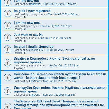
I am the new girl
Last post by
BobbyMai
«
Sun Jun 14, 2026 10:15 pm
Im glad I now registered
Last post by
ThierryHenry
«
Mon Jul 20, 2026 3:58 pm
Replies:
6
I am the new one
Last post by
aishyy
«
Thu Jun 11, 2026 10:01 pm
Replies:
2
Just want to say Hi.
Last post by
Guest
«
Sun Jul 12, 2026 10:27 am
Replies:
8
Im glad I finally signed up
Last post by
minetes435
«
Fri Jul 10, 2026 2:11 pm
Replies:
5
Играйте в Криптобосс Казино: Эксклюзивный азарт
мирового уровня.
Last post by
samantha bert
«
Sat Jun 06, 2026 5:34 pm
Replies:
2
How come do German cockroach nymphs seem to emerge in
waves - is this related to their instar stages?
Last post by
EmilSaun
«
Mon Jun 01, 2026 11:22 am
Исследуйте Криптобосс Казино: Надёжный ультимативная
игровая арена.
Last post by
KiaraCha
«
Sun May 31, 2026 8:13 pm
The Wisconsin DOJ said Jared Thompson is accused of
stealing fentanyl and hydromorphone from the Wausau Fire
Department