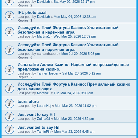
Last post by
Davidlah
«
Sat May 02, 2026 12:17 pm
Replies:
2
IPL photofacial
Last post by
Davidlah
«
Mon May 04, 2026 12:38 am
Replies:
1
Исследуйте Плей Фортуна Казино: Ультимативный
безопасная и надёжная игра.
Last post by
Martina1
«
Wed Mar 25, 2026 12:39 pm
Исследуйте Плей Фортуна Казино: Ультимативный
безопасная и надёжная игра.
Last post by
samanthabert
«
Mon Jul 20, 2026 5:08 pm
Replies:
6
Испытайте Анлим Казино: Надёжный непревзойденные
предложения казино.
Last post by
TannerHoeger
«
Sat Mar 28, 2026 5:12 am
Replies:
2
Исследуйте Плей Фортуна Казино: Премиальный казино
для начинающих.
Last post by
Martina1
«
Tue Mar 24, 2026 3:09 am
tours uluru
Last post by
LuannHuj
«
Mon Mar 23, 2026 11:02 pm
Just want to say Hi!
Last post by
ZulmaGil
«
Mon Mar 23, 2026 4:52 pm
Just wanted to say Hi!
Last post by
TamiePin
«
Mon Mar 23, 2026 6:45 am