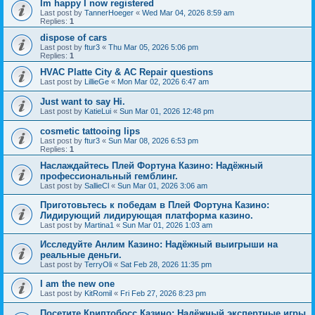
Im happy I now registered
Last post by
TannerHoeger
«
Wed Mar 04, 2026 8:59 am
Replies:
1
dispose of cars
Last post by
ftur3
«
Thu Mar 05, 2026 5:06 pm
Replies:
1
HVAC Platte City & AC Repair questions
Last post by
LillieGe
«
Mon Mar 02, 2026 6:47 am
Just want to say Hi.
Last post by
KatieLui
«
Sun Mar 01, 2026 12:48 pm
cosmetic tattooing lips
Last post by
ftur3
«
Sun Mar 08, 2026 6:53 pm
Replies:
1
Наслаждайтесь Плей Фортуна Казино: Надёжный
профессиональный гемблинг.
Last post by
SallieCl
«
Sun Mar 01, 2026 3:06 am
Приготовьтесь к победам в Плей Фортуна Казино:
Лидирующий лидирующая платформа казино.
Last post by
Martina1
«
Sun Mar 01, 2026 1:03 am
Исследуйте Анлим Казино: Надёжный выигрыши на
реальные деньги.
Last post by
TerryOli
«
Sat Feb 28, 2026 11:35 pm
I am the new one
Last post by
KitRomil
«
Fri Feb 27, 2026 8:23 pm
Посетите Криптобосс Казино: Надёжный экспертные игры