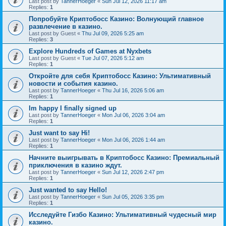
Last post by
TannerHoeger
«
Sun Jul 12, 2026 11:17 am
Replies:
1
Попробуйте Криптобосс Казино: Волнующий главное
развлечение в казино.
Last post by
Guest
«
Thu Jul 09, 2026 5:25 am
Replies:
3
Explore Hundreds of Games at Nyxbets
Last post by
Guest
«
Tue Jul 07, 2026 5:12 am
Replies:
1
Откройте для себя Криптобосс Казино: Ультимативный
новости и события казино.
Last post by
TannerHoeger
«
Thu Jul 16, 2026 5:06 am
Replies:
1
Im happy I finally signed up
Last post by
TannerHoeger
«
Mon Jul 06, 2026 3:04 am
Replies:
1
Just want to say Hi!
Last post by
TannerHoeger
«
Mon Jul 06, 2026 1:44 am
Replies:
1
Начните выигрывать в Криптобосс Казино: Премиальный
приключения в казино ждут.
Last post by
TannerHoeger
«
Sun Jul 12, 2026 2:47 pm
Replies:
1
Just wanted to say Hello!
Last post by
TannerHoeger
«
Sun Jul 05, 2026 3:35 pm
Replies:
1
Исследуйте Гизбо Казино: Ультимативный чудесный мир
казино.