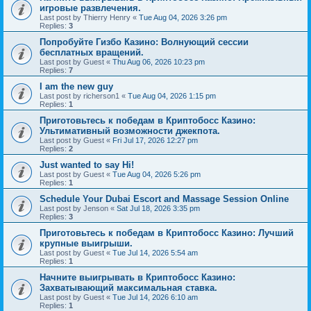
игровые развлечения.
Last post by
Thierry Henry
«
Tue Aug 04, 2026 3:26 pm
Replies:
3
Попробуйте Гизбо Казино: Волнующий сессии
бесплатных вращений.
Last post by
Guest
«
Thu Aug 06, 2026 10:23 pm
Replies:
7
I am the new guy
Last post by
richerson1
«
Tue Aug 04, 2026 1:15 pm
Replies:
1
Приготовьтесь к победам в Криптобосс Казино:
Ультимативный возможности джекпота.
Last post by
Guest
«
Fri Jul 17, 2026 12:27 pm
Replies:
2
Just wanted to say Hi!
Last post by
Guest
«
Tue Aug 04, 2026 5:26 pm
Replies:
1
Schedule Your Dubai Escort and Massage Session Online
Last post by
Jenson
«
Sat Jul 18, 2026 3:35 pm
Replies:
3
Приготовьтесь к победам в Криптобосс Казино: Лучший
крупные выигрыши.
Last post by
Guest
«
Tue Jul 14, 2026 5:54 am
Replies:
1
Начните выигрывать в Криптобосс Казино:
Захватывающий максимальная ставка.
Last post by
Guest
«
Tue Jul 14, 2026 6:10 am
Replies:
1