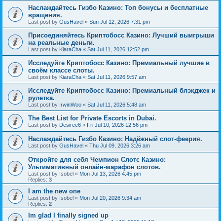
Наслаждайтесь Гизбо Казино: Топ бонусы и бесплатные
вращения.
Last post by
GusHavel
«
Sun Jul 12, 2026 7:31 pm
Присоединяйтесь Криптобосс Казино: Лучший выигрыши
на реальные деньги.
Last post by
KiaraCha
«
Sat Jul 11, 2026 12:52 pm
Исследуйте Криптобосс Казино: Премиальный лучшие в
своём классе слоты.
Last post by
KiaraCha
«
Sat Jul 11, 2026 9:57 am
Исследуйте Криптобосс Казино: Премиальный блэкджек и
рулетка.
Last post by
IrwinWoo
«
Sat Jul 11, 2026 5:48 am
The Best List for Private Escorts in Dubai.
Last post by
Desiree6
«
Fri Jul 10, 2026 12:56 pm
Наслаждайтесь Гизбо Казино: Надёжный слот-феерия.
Last post by
GusHavel
«
Thu Jul 09, 2026 3:26 am
Откройте для себя Чемпион Слотс Казино:
Ультимативный онлайн-марафон слотов.
Last post by
Isobel
«
Mon Jul 13, 2026 4:45 pm
Replies:
3
I am the new one
Last post by
Isobel
«
Mon Jul 20, 2026 9:34 am
Replies:
2
Im glad I finally signed up