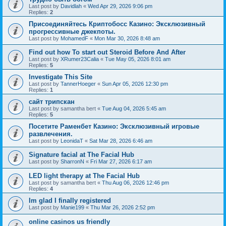
Last post by
Davidlah
«
Wed Apr 29, 2026 9:06 pm
Replies:
2
Присоединяйтесь Криптобосс Казино: Эксклюзивный
прогрессивные джекпоты.
Last post by
MohamedF
«
Mon Mar 30, 2026 8:48 am
Find out how To start out Steroid Before And After
Last post by
XRumer23Calia
«
Tue May 05, 2026 8:01 am
Replies:
5
Investigate This Site
Last post by
TannerHoeger
«
Sun Apr 05, 2026 12:30 pm
Replies:
1
сайт трипскан
Last post by
samantha bert
«
Tue Aug 04, 2026 5:45 am
Replies:
5
Посетите Раменбет Казино: Эксклюзивный игровые
развлечения.
Last post by
LeonidaT
«
Sat Mar 28, 2026 6:46 am
Signature facial at The Facial Hub
Last post by
SharronN
«
Fri Mar 27, 2026 6:17 am
LED light therapy at The Facial Hub
Last post by
samantha bert
«
Thu Aug 06, 2026 12:46 pm
Replies:
4
Im glad I finally registered
Last post by
Manie199
«
Thu Mar 26, 2026 2:52 pm
online casinos us friendly