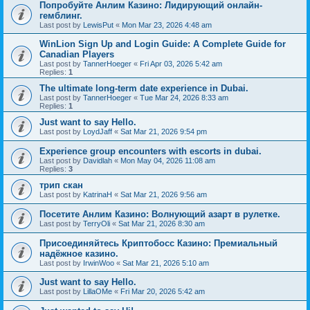
Попробуйте Анлим Казино: Лидирующий онлайн-
гемблинг.
Last post by
LewisPut
«
Mon Mar 23, 2026 4:48 am
WinLion Sign Up and Login Guide: A Complete Guide for
Canadian Players
Last post by
TannerHoeger
«
Fri Apr 03, 2026 5:42 am
Replies:
1
The ultimate long-term date experience in Dubai.
Last post by
TannerHoeger
«
Tue Mar 24, 2026 8:33 am
Replies:
1
Just want to say Hello.
Last post by
LoydJaff
«
Sat Mar 21, 2026 9:54 pm
Experience group encounters with escorts in dubai.
Last post by
Davidlah
«
Mon May 04, 2026 11:08 am
Replies:
3
трип скан
Last post by
KatrinaH
«
Sat Mar 21, 2026 9:56 am
Посетите Анлим Казино: Волнующий азарт в рулетке.
Last post by
TerryOli
«
Sat Mar 21, 2026 8:30 am
Присоединяйтесь Криптобосс Казино: Премиальный
надёжное казино.
Last post by
IrwinWoo
«
Sat Mar 21, 2026 5:10 am
Just want to say Hello.
Last post by
LillaOMe
«
Fri Mar 20, 2026 5:42 am