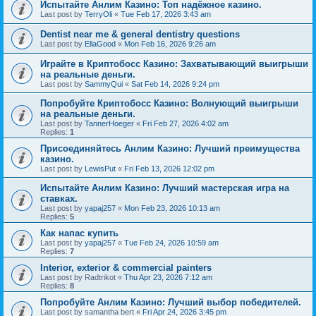
Испытайте Анлим Казино: Топ надёжное казино.
Last post by
TerryOli
«
Tue Feb 17, 2026 3:43 am
Dentist near me & general dentistry questions
Last post by
EllaGood
«
Mon Feb 16, 2026 9:26 am
Играйте в Криптобосс Казино: Захватывающий выигрыши
на реальные деньги.
Last post by
SammyQui
«
Sat Feb 14, 2026 9:24 pm
Попробуйте Криптобосс Казино: Волнующий выигрыши
на реальные деньги.
Last post by
TannerHoeger
«
Fri Feb 27, 2026 4:02 am
Replies:
1
Присоединяйтесь Анлим Казино: Лучший преимущества
казино.
Last post by
LewisPut
«
Fri Feb 13, 2026 12:02 pm
Испытайте Анлим Казино: Лучший мастерская игра на
ставках.
Last post by
yapaj257
«
Mon Feb 23, 2026 10:13 am
Replies:
5
Как напас купить
Last post by
yapaj257
«
Tue Feb 24, 2026 10:59 am
Replies:
7
Interior, exterior & commercial painters
Last post by
Radtrikot
«
Thu Apr 23, 2026 7:12 am
Replies:
8
Попробуйте Анлим Казино: Лучший выбор победителей.
Last post by
samantha bert
«
Fri Apr 24, 2026 3:45 pm