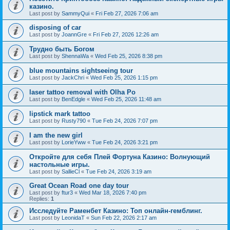
казино.
Last post by
SammyQui
«
Fri Feb 27, 2026 7:06 am
disposing of car
Last post by
JoannGre
«
Fri Feb 27, 2026 12:26 am
Трудно быть Богом
Last post by
ShennaWa
«
Wed Feb 25, 2026 8:38 pm
blue mountains sightseeing tour
Last post by
JackChri
«
Wed Feb 25, 2026 1:15 pm
laser tattoo removal with Olha Po
Last post by
BenEdgle
«
Wed Feb 25, 2026 11:48 am
lipstick mark tattoo
Last post by
Rusty790
«
Tue Feb 24, 2026 7:07 pm
I am the new girl
Last post by
LorieYww
«
Tue Feb 24, 2026 3:21 pm
Откройте для себя Плей Фортуна Казино: Волнующий
настольные игры.
Last post by
SallieCl
«
Tue Feb 24, 2026 3:19 am
Great Ocean Road one day tour
Last post by
ftur3
«
Wed Mar 18, 2026 7:40 pm
Replies:
1
Исследуйте Раменбет Казино: Топ онлайн-гемблинг.
Last post by
LeonidaT
«
Sun Feb 22, 2026 2:17 am