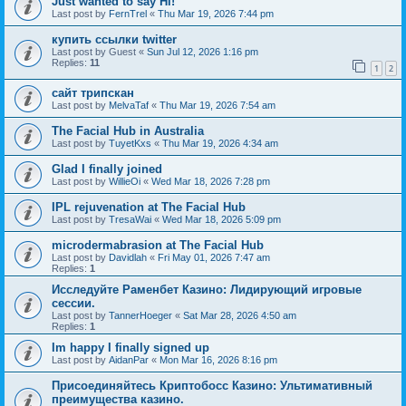
Just wanted to say Hi!
Last post by
FernTrel
«
Thu Mar 19, 2026 7:44 pm
купить ссылки twitter
Last post by
Guest
«
Sun Jul 12, 2026 1:16 pm
Replies:
11
1
2
сайт трипскан
Last post by
MelvaTaf
«
Thu Mar 19, 2026 7:54 am
The Facial Hub in Australia
Last post by
TuyetKxs
«
Thu Mar 19, 2026 4:34 am
Glad I finally joined
Last post by
WillieOi
«
Wed Mar 18, 2026 7:28 pm
IPL rejuvenation at The Facial Hub
Last post by
TresaWai
«
Wed Mar 18, 2026 5:09 pm
microdermabrasion at The Facial Hub
Last post by
Davidlah
«
Fri May 01, 2026 7:47 am
Replies:
1
Исследуйте Раменбет Казино: Лидирующий игровые
сессии.
Last post by
TannerHoeger
«
Sat Mar 28, 2026 4:50 am
Replies:
1
Im happy I finally signed up
Last post by
AidanPar
«
Mon Mar 16, 2026 8:16 pm
Присоединяйтесь Криптобосс Казино: Ультимативный
преимущества казино.