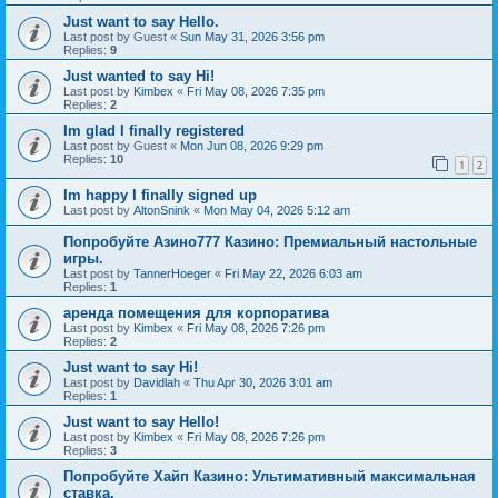
Just want to say Hello.
Last post by
Guest
«
Sun May 31, 2026 3:56 pm
Replies:
9
Just wanted to say Hi!
Last post by
Kimbex
«
Fri May 08, 2026 7:35 pm
Replies:
2
Im glad I finally registered
Last post by
Guest
«
Mon Jun 08, 2026 9:29 pm
Replies:
10
1
2
Im happy I finally signed up
Last post by
AltonSnink
«
Mon May 04, 2026 5:12 am
Попробуйте Азино777 Казино: Премиальный настольные
игры.
Last post by
TannerHoeger
«
Fri May 22, 2026 6:03 am
Replies:
1
аренда помещения для корпоратива
Last post by
Kimbex
«
Fri May 08, 2026 7:26 pm
Replies:
2
Just want to say Hi!
Last post by
Davidlah
«
Thu Apr 30, 2026 3:01 am
Replies:
1
Just want to say Hello!
Last post by
Kimbex
«
Fri May 08, 2026 7:26 pm
Replies:
3
Попробуйте Хайп Казино: Ультимативный максимальная
ставка.