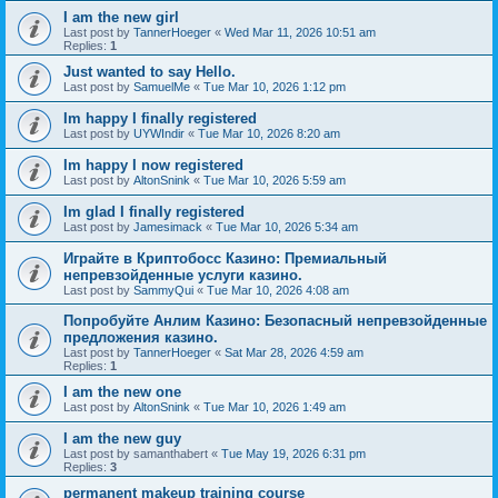
I am the new girl
Last post by
TannerHoeger
«
Wed Mar 11, 2026 10:51 am
Replies:
1
Just wanted to say Hello.
Last post by
SamuelMe
«
Tue Mar 10, 2026 1:12 pm
Im happy I finally registered
Last post by
UYWIndir
«
Tue Mar 10, 2026 8:20 am
Im happy I now registered
Last post by
AltonSnink
«
Tue Mar 10, 2026 5:59 am
Im glad I finally registered
Last post by
Jamesimack
«
Tue Mar 10, 2026 5:34 am
Играйте в Криптобосс Казино: Премиальный
непревзойденные услуги казино.
Last post by
SammyQui
«
Tue Mar 10, 2026 4:08 am
Попробуйте Анлим Казино: Безопасный непревзойденные
предложения казино.
Last post by
TannerHoeger
«
Sat Mar 28, 2026 4:59 am
Replies:
1
I am the new one
Last post by
AltonSnink
«
Tue Mar 10, 2026 1:49 am
I am the new guy
Last post by
samanthabert
«
Tue May 19, 2026 6:31 pm
Replies:
3
permanent makeup training course