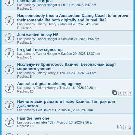
настольные игры.
Last post by
TannerHoeger
«
Fri Jul 03, 2026 4:47 am
Replies:
1
Has somebody tried a Amsterdam Dating Coach to improve
their romantic life both digitally and in real life?
Last post by
Thierry Henry
«
Mon Jul 20, 2026 4:15 pm
Replies:
4
Just wanted to say Hi!
Last post by
TannerHoeger
«
Sun Jun 21, 2026 1:56 pm
Replies:
1
Im glad I now signed up
Last post by
TannerHoeger
«
Sat Jun 20, 2026 12:37 pm
Replies:
1
Исследуйте Криптобосс Казино: Безопасный азарт
мирового уровня.
Last post by
ThierryHenry
«
Thu Jul 23, 2026 8:43 am
Replies:
5
Australia digital marketing agency
Last post by
ThierryHenry
«
Thu Jul 16, 2026 12:28 pm
Replies:
20
1
2
3
Начните выигрывать в Гизбо Казино: Топ рай для
джекпотов.
Last post by
GusHavel
«
Tue Jun 16, 2026 2:45 am
I am the new one
Last post by
minetes435
«
Mon Jul 13, 2026 9:56 am
Replies:
18
1
2