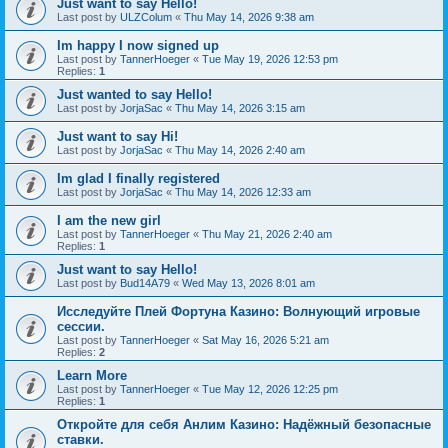
Just want to say Hello!
Last post by
ULZColum
«
Thu May 14, 2026 9:38 am
Im happy I now signed up
Last post by
TannerHoeger
«
Tue May 19, 2026 12:53 pm
Replies:
1
Just wanted to say Hello!
Last post by
JorjaSac
«
Thu May 14, 2026 3:15 am
Just want to say Hi!
Last post by
JorjaSac
«
Thu May 14, 2026 2:40 am
Im glad I finally registered
Last post by
JorjaSac
«
Thu May 14, 2026 12:33 am
I am the new girl
Last post by
TannerHoeger
«
Thu May 21, 2026 2:40 am
Replies:
1
Just want to say Hello!
Last post by
Bud14A79
«
Wed May 13, 2026 8:01 am
Исследуйте Плей Фортуна Казино: Волнующий игровые
сессии.
Last post by
TannerHoeger
«
Sat May 16, 2026 5:21 am
Replies:
2
Learn More
Last post by
TannerHoeger
«
Tue May 12, 2026 12:25 pm
Replies:
1
Откройте для себя Анлим Казино: Надёжный безопасные
ставки.