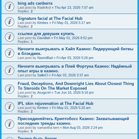
bing ads canberra
Last post by
Radtrikot
«
Thu Apr 23, 2026 7:07 am
Replies:
2
Signature facial at The Facial Hub
Last post by
Kimbex
«
Fri May 01, 2026 5:17 am
Replies:
2
ссылки для девушек купить
Last post by
Davidlah
«
Fri May 01, 2026 8:52 pm
Replies:
1
Начните выигрывать в Хайп Казино: Лидирующий битвы
в блэкджек.
Last post by
NaomiBad
«
Fri Apr 03, 2026 5:26 pm
Начните выигрывать в Плей Фортуна Казино: Надёжный
опыт игры в казино.
Last post by
SallieCl
«
Fri Apr 03, 2026 3:37 am
Fraud, Deceptions, And Downright Lies About Closest Thing
To Steroids On The Market Exposed
Last post by
Asogcrirl
«
Tue Jun 16, 2026 9:16 pm
Replies:
2
IPL skin rejuvenation at The Facial Hub
Last post by
Kimbex
«
Fri May 01, 2026 5:20 am
Replies:
2
Присоединяйтесь Криптобосс Казино: Захватывающий
последние тренды казино.
Last post by
samantha bert
«
Mon Aug 03, 2026 2:24 pm
Replies:
5
Трудно быть богом