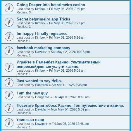
Going Deeper into betprimeiro casino
Last post by
Kimbex
«
Fri May 08, 2026 7:40 pm
Replies:
3
Secret betprimeiro app Tricks
Last post by
Kimbex
«
Fri May 08, 2026 7:22 pm
Replies:
1
Im happy I finally registered
Last post by
Kimbex
«
Fri May 01, 2026 5:16 am
Replies:
1
facebook marketing company
Last post by
Davidlah
«
Sat May 02, 2026 10:13 pm
Replies:
1
Играйте в Раменбет Казино: Ультимативный
непревзойденные услуги казино.
Last post by
Kimbex
«
Fri May 01, 2026 5:08 am
Replies:
1
Just wanted to say Hello.
Last post by
Sanford6
«
Sat Apr 11, 2026 4:36 pm
I am the new guy
Last post by
DougTros
«
Thu Apr 09, 2026 8:16 am
Посетите Криптобосс Казино: Топ путешествие в казино.
Last post by
Davidlah
«
Mon May 04, 2026 5:09 pm
Replies:
4
трипскан вход
Last post by
Kswgcrirl
«
Fri Jun 05, 2026 12:46 am
Replies:
1