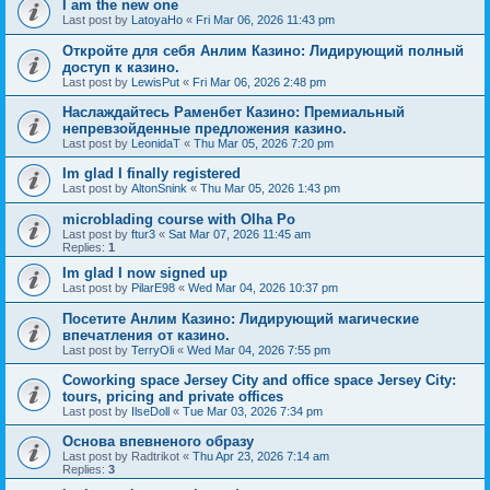
I am the new one
Last post by
LatoyaHo
«
Fri Mar 06, 2026 11:43 pm
Откройте для себя Анлим Казино: Лидирующий полный
доступ к казино.
Last post by
LewisPut
«
Fri Mar 06, 2026 2:48 pm
Наслаждайтесь Раменбет Казино: Премиальный
непревзойденные предложения казино.
Last post by
LeonidaT
«
Thu Mar 05, 2026 7:20 pm
Im glad I finally registered
Last post by
AltonSnink
«
Thu Mar 05, 2026 1:43 pm
microblading course with Olha Po
Last post by
ftur3
«
Sat Mar 07, 2026 11:45 am
Replies:
1
Im glad I now signed up
Last post by
PilarE98
«
Wed Mar 04, 2026 10:37 pm
Посетите Анлим Казино: Лидирующий магические
впечатления от казино.
Last post by
TerryOli
«
Wed Mar 04, 2026 7:55 pm
Coworking space Jersey City and office space Jersey City:
tours, pricing and private offices
Last post by
IlseDoll
«
Tue Mar 03, 2026 7:34 pm
Основа впевненого образу
Last post by
Radtrikot
«
Thu Apr 23, 2026 7:14 am
Replies:
3