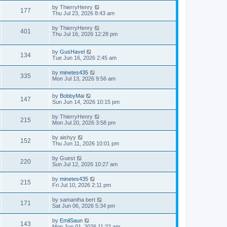
by
ThierryHenry
177
Thu Jul 23, 2026 8:43 am
by
ThierryHenry
401
Thu Jul 16, 2026 12:28 pm
by
GusHavel
134
Tue Jun 16, 2026 2:45 am
by
minetes435
335
Mon Jul 13, 2026 9:56 am
by
BobbyMai
147
Sun Jun 14, 2026 10:15 pm
by
ThierryHenry
215
Mon Jul 20, 2026 3:58 pm
by
aishyy
152
Thu Jun 11, 2026 10:01 pm
by
Guest
220
Sun Jul 12, 2026 10:27 am
by
minetes435
215
Fri Jul 10, 2026 2:11 pm
by
samantha bert
171
Sat Jun 06, 2026 5:34 pm
by
EmilSaun
143
Mon Jun 01, 2026 11:22 am