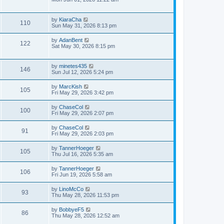
by
KiaraCha
110
Sun May 31, 2026 8:13 pm
by
AdanBent
122
Sat May 30, 2026 8:15 pm
by
minetes435
146
Sun Jul 12, 2026 5:24 pm
by
MarcKish
105
Fri May 29, 2026 3:42 pm
by
ChaseCol
100
Fri May 29, 2026 2:07 pm
by
ChaseCol
91
Fri May 29, 2026 2:03 pm
by
TannerHoeger
105
Thu Jul 16, 2026 5:35 am
by
TannerHoeger
106
Fri Jun 19, 2026 5:58 am
by
LinoMcCo
93
Thu May 28, 2026 11:53 pm
by
BobbyeF5
86
Thu May 28, 2026 12:52 am