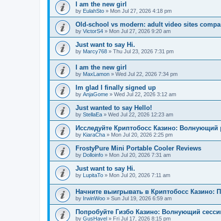
I am the new girl
by
EulahSto
»
Mon Jul 27, 2026 4:18 pm
Old-school vs modern: adult video sites compa
by
VictorS4
»
Mon Jul 27, 2026 9:20 am
Just want to say Hi.
by
Marcy768
»
Thu Jul 23, 2026 7:31 pm
I am the new girl
by
MaxLamon
»
Wed Jul 22, 2026 7:34 pm
Im glad I finally signed up
by
AnjaGome
»
Wed Jul 22, 2026 3:12 am
Just wanted to say Hello!
by
StellaEa
»
Wed Jul 22, 2026 12:23 am
Исследуйте Криптобосс Казино: Волнующий 
by
KiaraCha
»
Mon Jul 20, 2026 2:25 pm
FrostyPure Mini Portable Cooler Reviews
by
Dolloinfo
»
Mon Jul 20, 2026 7:31 am
Just want to say Hi.
by
LupitaTo
»
Mon Jul 20, 2026 7:11 am
Начните выигрывать в Криптобосс Казино: 
by
IrwinWoo
»
Sun Jul 19, 2026 6:59 am
Попробуйте Гизбо Казино: Волнующий сесси
by
GusHavel
»
Fri Jul 17, 2026 8:15 pm