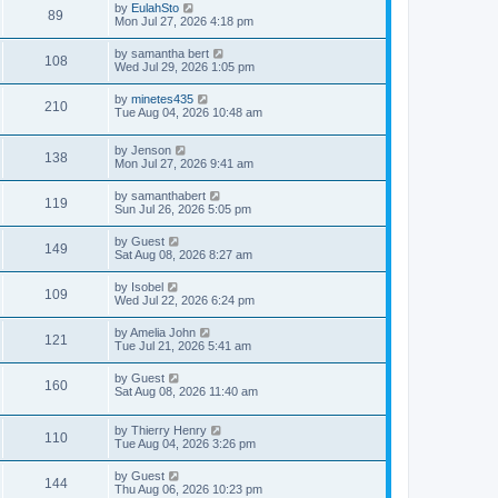
by
EulahSto
89
Mon Jul 27, 2026 4:18 pm
by
samantha bert
108
Wed Jul 29, 2026 1:05 pm
by
minetes435
210
Tue Aug 04, 2026 10:48 am
by
Jenson
138
Mon Jul 27, 2026 9:41 am
by
samanthabert
119
Sun Jul 26, 2026 5:05 pm
by
Guest
149
Sat Aug 08, 2026 8:27 am
by
Isobel
109
Wed Jul 22, 2026 6:24 pm
by
Amelia John
121
Tue Jul 21, 2026 5:41 am
by
Guest
160
Sat Aug 08, 2026 11:40 am
by
Thierry Henry
110
Tue Aug 04, 2026 3:26 pm
by
Guest
144
Thu Aug 06, 2026 10:23 pm