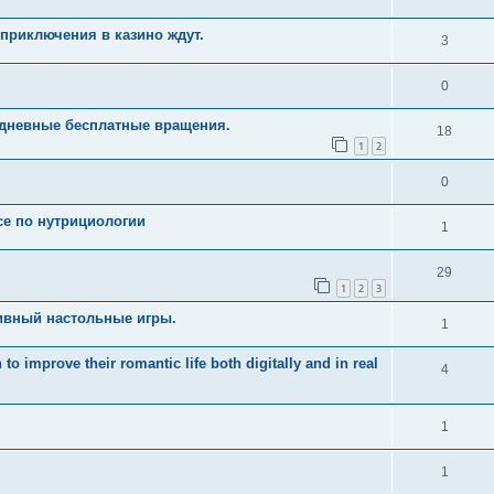
приключения в казино ждут.
3
0
едневные бесплатные вращения.
18
1
2
0
рсе по нутрициологии
1
29
1
2
3
ивный настольные игры.
1
 improve their romantic life both digitally and in real
4
1
1