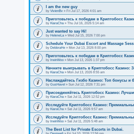
I am the new guy
by
VivienBv
»
Fri Jul 17, 2026 4:01 am
Приготовьтесь к победам в Криптобосс Кази
by
KiaraCha
»
Thu Jul 16, 2026 5:14 am
Just wanted to say Hi!
by
HeleneLa
»
Wed Jul 15, 2026 7:00 pm
Schedule Your Dubai Escort and Massage Sess
by
DebbraHe
»
Mon Jul 13, 2026 8:00 pm
Приготовьтесь к победам в Криптобосс Каз
by
IrwinWoo
»
Mon Jul 13, 2026 1:37 pm
Начните выигрывать в Криптобосс Казино: 
by
KiaraCha
»
Mon Jul 13, 2026 8:55 am
Наслаждайтесь Гизбо Казино: Топ бонусы и 
by
GusHavel
»
Sun Jul 12, 2026 7:31 pm
Присоединяйтесь Криптобосс Казино: Лучши
by
KiaraCha
»
Sat Jul 11, 2026 12:52 pm
Исследуйте Криптобосс Казино: Премиальны
by
KiaraCha
»
Sat Jul 11, 2026 9:57 am
Исследуйте Криптобосс Казино: Премиальный
by
IrwinWoo
»
Sat Jul 11, 2026 5:48 am
The Best List for Private Escorts in Dubai.
by
Desiree6
»
Fri Jul 10, 2026 12:56 pm