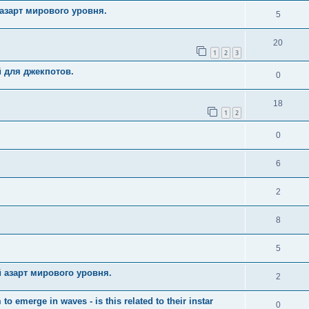
азарт мирового уровня.
5
20
1
2
3
й для джекпотов.
0
18
1
2
0
6
2
8
5
 азарт мирового уровня.
2
merge in waves - is this related to their instar
0