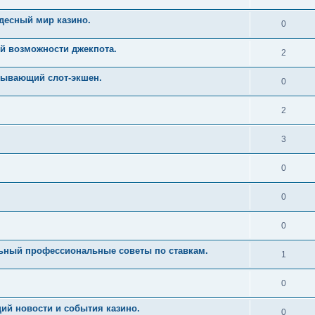
десный мир казино.
0
й возможности джекпота.
2
тывающий слот-экшен.
0
2
3
0
0
0
льный профессиональные советы по ставкам.
1
0
ий новости и события казино.
0