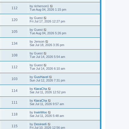
by
richerson1
112
Tue Aug 04, 2026 1:15 pm
by
Guest
120
Fri Jul 17, 2026 12:27 pm
by
Guest
105
Tue Aug 04, 2026 5:26 pm
by
Jenson
134
Sat Jul 18, 2026 3:35 pm
by
Guest
108
Tue Jul 14, 2026 5:54 am
by
Guest
112
Tue Jul 14, 2026 6:10 am
by
GusHavel
103
Sun Jul 12, 2026 7:31 pm
by
KiaraCha
114
Sat Jul 11, 2026 12:52 pm
by
KiaraCha
111
Sat Jul 11, 2026 9:57 am
by
IrwinWoo
118
Sat Jul 11, 2026 5:48 am
by
Desiree6
115
Fri Jul 10, 2026 12:56 pm