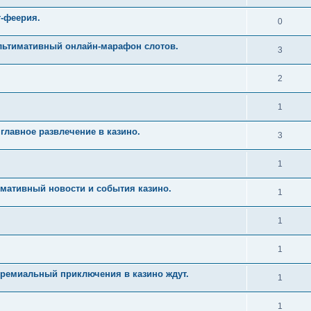
т-феерия.
0
Ультимативный онлайн-марафон слотов.
3
2
1
главное развлечение в казино.
3
1
имативный новости и события казино.
1
1
1
Премиальный приключения в казино ждут.
1
1