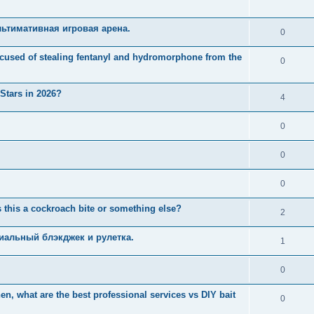
ьтимативная игровая арена.
0
used of stealing fentanyl and hydromorphone from the
0
 Stars in 2026?
4
0
0
0
 this a cockroach bite or something else?
2
иальный блэкджек и рулетка.
1
0
n, what are the best professional services vs DIY bait
0