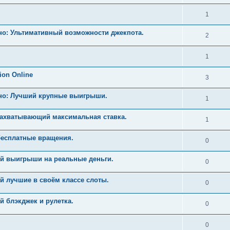
1
но: Ультимативный возможности джекпота.
2
1
ion Online
3
ино: Лучший крупные выигрыши.
1
Захватывающий максимальная ставка.
1
бесплатные вращения.
0
й выигрыши на реальные деньги.
0
й лучшие в своём классе слоты.
0
 блэкджек и рулетка.
0
0