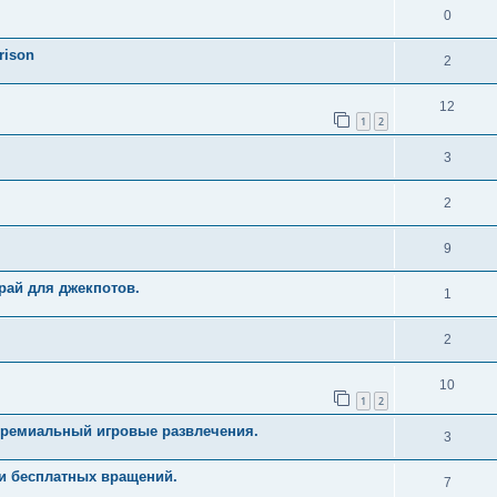
0
rison
2
12
1
2
3
2
9
рай для джекпотов.
1
2
10
1
2
Премиальный игровые развлечения.
3
и бесплатных вращений.
7