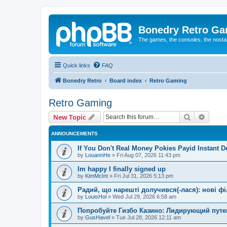
Bonedry Retro G
The games, the consoles, the nostal
Quick links
FAQ
Bonedry Retro
Board index
Retro Gaming
Retro Gaming
Search
Advanc
New Topic
ANNOUNCEMENTS
If You Don't Real Money Pokies Payid Instant De
by
LouannHe
»
Fri Aug 07, 2026 11:43 pm
Im happy I finally signed up
by
KimMcInt
»
Fri Jul 31, 2026 5:13 pm
Радий, що нарешті долучився(-лася): нові ф
by
LouisHol
»
Wed Jul 29, 2026 6:58 am
Попробуйте Гизбо Казино: Лидирующий путе
by
GusHavel
»
Tue Jul 28, 2026 12:11 am