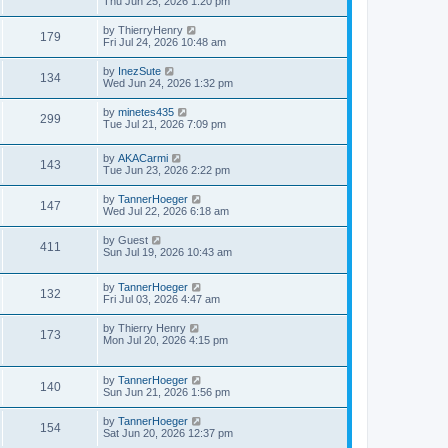
Thu Jun 25, 2026 1:20 pm
by
ThierryHenry
179
Fri Jul 24, 2026 10:48 am
by
InezSute
134
Wed Jun 24, 2026 1:32 pm
by
minetes435
299
Tue Jul 21, 2026 7:09 pm
by
AKACarmi
143
Tue Jun 23, 2026 2:22 pm
by
TannerHoeger
147
Wed Jul 22, 2026 6:18 am
by
Guest
411
Sun Jul 19, 2026 10:43 am
by
TannerHoeger
132
Fri Jul 03, 2026 4:47 am
by
Thierry Henry
173
Mon Jul 20, 2026 4:15 pm
by
TannerHoeger
140
Sun Jun 21, 2026 1:56 pm
by
TannerHoeger
154
Sat Jun 20, 2026 12:37 pm