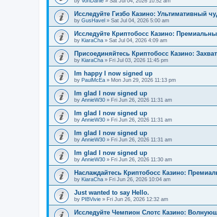
by
VonDanie
»
Sat Jul 04, 2026 10:52 am
Исследуйте Гизбо Казино: Ультимативный чу
by
GusHavel
»
Sat Jul 04, 2026 5:00 am
Исследуйте Криптобосс Казино: Премиальны
by
KiaraCha
»
Sat Jul 04, 2026 4:09 am
Присоединяйтесь Криптобосс Казино: Захва
by
KiaraCha
»
Fri Jul 03, 2026 11:45 pm
Im happy I now signed up
by
PaulMcEa
»
Mon Jun 29, 2026 11:13 pm
Im glad I now signed up
by
AnnieW30
»
Fri Jun 26, 2026 11:31 am
Im glad I now signed up
by
AnnieW30
»
Fri Jun 26, 2026 11:31 am
Im glad I now signed up
by
AnnieW30
»
Fri Jun 26, 2026 11:31 am
Im glad I now signed up
by
AnnieW30
»
Fri Jun 26, 2026 11:30 am
Наслаждайтесь Криптобосс Казино: Премиа
by
KiaraCha
»
Fri Jun 26, 2026 10:04 am
Just wanted to say Hello.
by
PIBVivie
»
Fri Jun 26, 2026 12:32 am
Исследуйте Чемпион Слотс Казино: Волнующ