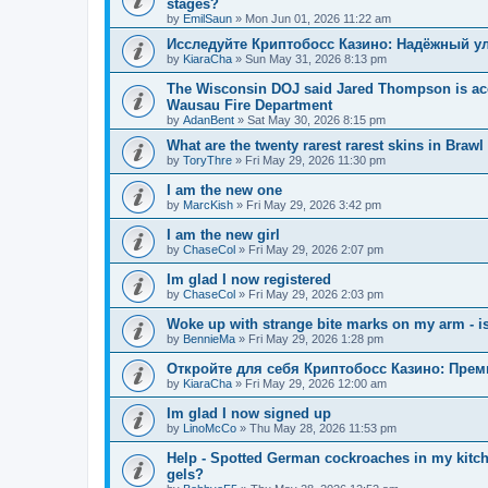
stages?
by
EmilSaun
»
Mon Jun 01, 2026 11:22 am
Исследуйте Криптобосс Казино: Надёжный ул
by
KiaraCha
»
Sun May 31, 2026 8:13 pm
The Wisconsin DOJ said Jared Thompson is acc
Wausau Fire Department
by
AdanBent
»
Sat May 30, 2026 8:15 pm
What are the twenty rarest rarest skins in Brawl
by
ToryThre
»
Fri May 29, 2026 11:30 pm
I am the new one
by
MarcKish
»
Fri May 29, 2026 3:42 pm
I am the new girl
by
ChaseCol
»
Fri May 29, 2026 2:07 pm
Im glad I now registered
by
ChaseCol
»
Fri May 29, 2026 2:03 pm
Woke up with strange bite marks on my arm - is
by
BennieMa
»
Fri May 29, 2026 1:28 pm
Откройте для себя Криптобосс Казино: Прем
by
KiaraCha
»
Fri May 29, 2026 12:00 am
Im glad I now signed up
by
LinoMcCo
»
Thu May 28, 2026 11:53 pm
Help - Spotted German cockroaches in my kitche
gels?