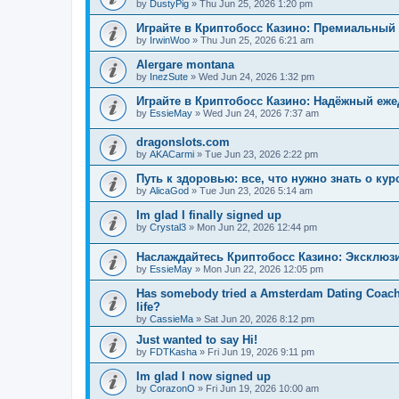
by
DustyPig
»
Thu Jun 25, 2026 1:20 pm
Играйте в Криптобосс Казино: Премиальный 
by
IrwinWoo
»
Thu Jun 25, 2026 6:21 am
Alergare montana
by
InezSute
»
Wed Jun 24, 2026 1:32 pm
Играйте в Криптобосс Казино: Надёжный еж
by
EssieMay
»
Wed Jun 24, 2026 7:37 am
dragonslots.com
by
AKACarmi
»
Tue Jun 23, 2026 2:22 pm
Путь к здоровью: все, что нужно знать о ку
by
AlicaGod
»
Tue Jun 23, 2026 5:14 am
Im glad I finally signed up
by
Crystal3
»
Mon Jun 22, 2026 12:44 pm
Наслаждайтесь Криптобосс Казино: Эксклюз
by
EssieMay
»
Mon Jun 22, 2026 12:05 pm
Has somebody tried a Amsterdam Dating Coach to
life?
by
CassieMa
»
Sat Jun 20, 2026 8:12 pm
Just wanted to say Hi!
by
FDTKasha
»
Fri Jun 19, 2026 9:11 pm
Im glad I now signed up
by
CorazonO
»
Fri Jun 19, 2026 10:00 am