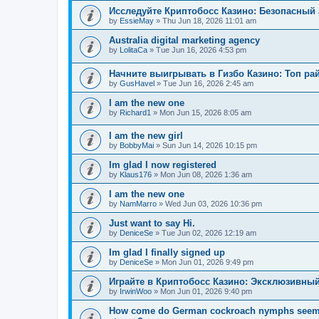
Исследуйте Криптобосс Казино: Безопасный 
by
EssieMay
»
Thu Jun 18, 2026 11:01 am
Australia digital marketing agency
by
LolitaCa
»
Tue Jun 16, 2026 4:53 pm
Начните выигрывать в Гизбо Казино: Топ ра
by
GusHavel
»
Tue Jun 16, 2026 2:45 am
I am the new one
by
Richard1
»
Mon Jun 15, 2026 8:05 am
I am the new girl
by
BobbyMai
»
Sun Jun 14, 2026 10:15 pm
Im glad I now registered
by
Klaus176
»
Mon Jun 08, 2026 1:36 am
I am the new one
by
NamMarro
»
Wed Jun 03, 2026 10:36 pm
Just want to say Hi.
by
DeniceSe
»
Tue Jun 02, 2026 12:19 am
Im glad I finally signed up
by
DeniceSe
»
Mon Jun 01, 2026 9:49 pm
Играйте в Криптобосс Казино: Эксклюзивный
by
IrwinWoo
»
Mon Jun 01, 2026 9:40 pm
How come do German cockroach nymphs seem to e