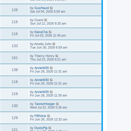
by
GusHavel
126
Sat Jul 04, 2026 5:00 am
by
Guest
116
Sun Jul 12, 2026 9:25 am
by
KiaraCha
116
Fri Jul 03, 2026 11:45 pm
by
Amelia John
133
Tue Jun 30, 2026 6:59 am
by
Thierry Henry
161
Thu Jul 23, 2026 8:21 am
by
AnnieW30
138
Fri Jun 26, 2026 11:31 am
by
AnnieW30
118
Fri Jun 26, 2026 11:31 am
by
AnnieW30
119
Fri Jun 26, 2026 11:30 am
by
TannerHoeger
130
Wed Jul 22, 2026 5:36 am
by
PIBVivie
129
Fri Jun 26, 2026 12:32 am
by
DustyPig
121