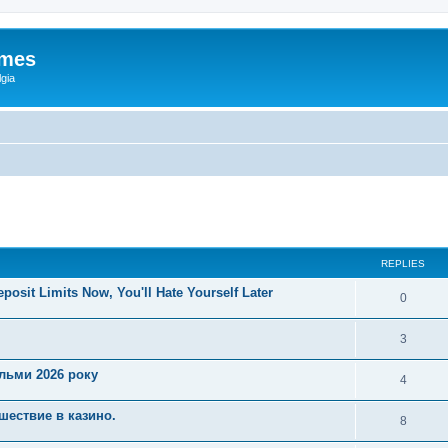
ames
gia
ed search
REPLIES
posit Limits Now, You'll Hate Yourself Later
0
3
ільми 2026 року
4
шествие в казино.
8