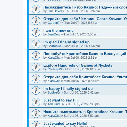
Наслаждайтесь Гизбо Казино: Надёжный сло
by
GusHavel
»
Thu Jul 09, 2026 3:26 am
Откройте для себя Чемпион Слотс Казино: 
by
CarsonTr
»
Tue Jul 07, 2026 5:32 am
I am the new one
by
JerriDew
»
Tue Jul 07, 2026 2:06 am
Im glad I finally signed up
by
SharonJe
»
Mon Jul 06, 2026 4:56 pm
Попробуйте Криптобосс Казино: Волнующий 
by
KiaraCha
»
Mon Jul 06, 2026 2:51 pm
Explore Hundreds of Games at Nyxbets
by
ChelseyW
»
Mon Jul 06, 2026 10:53 am
Откройте для себя Криптобосс Казино: Ульт
by
KiaraCha
»
Mon Jul 06, 2026 8:33 am
Im happy I finally signed up
by
SophieCr
»
Sun Jul 05, 2026 6:42 pm
Just want to say Hi!
by
TodLund9
»
Sun Jul 05, 2026 5:38 pm
Начните выигрывать в Криптобосс Казино: 
by
KiaraCha
»
Sun Jul 05, 2026 5:52 am
Just wanted to say Hello!