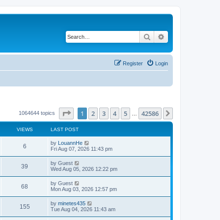
Search
Advanced search
Register
Login
Page
1
of
42586
1
2
3
4
5
42586
Next
1064644 topics
…
VIEWS
LAST POST
by
LouannHe
6
Fri Aug 07, 2026 11:43 pm
by
Guest
39
Wed Aug 05, 2026 12:22 pm
by
Guest
68
Mon Aug 03, 2026 12:57 pm
by
minetes435
155
Tue Aug 04, 2026 11:43 am