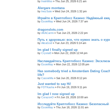
by
IrwinWoo
»
Thu Jun 25, 2026 6:21 am
Alergare montana
by
InezSute
»
Wed Jun 24, 2026 1:32 pm
Играйте в Криптобосс Казино: Надёжный еж
by
EssieMay
»
Wed Jun 24, 2026 7:37 am
dragonslots.com
by
AKACarmi
»
Tue Jun 23, 2026 2:22 pm
Путь к здоровью: все, что нужно знать о ку
by
AlicaGod
»
Tue Jun 23, 2026 5:14 am
Im glad I finally signed up
by
Crystal3
»
Mon Jun 22, 2026 12:44 pm
Наслаждайтесь Криптобосс Казино: Эксклюз
by
EssieMay
»
Mon Jun 22, 2026 12:05 pm
Has somebody tried a Amsterdam Dating Coach to
life?
by
CassieMa
»
Sat Jun 20, 2026 8:12 pm
Just wanted to say Hi!
by
FDTKasha
»
Fri Jun 19, 2026 9:11 pm
Im glad I now signed up
by
CorazonO
»
Fri Jun 19, 2026 10:00 am
Исследуйте Криптобосс Казино: Безопасный 
by
EssieMay
»
Thu Jun 18, 2026 11:01 am