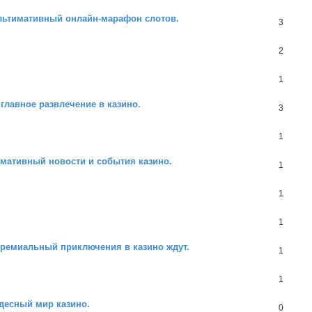
Ультимативный онлайн-марафон слотов.
3
2
1
главное развлечение в казино.
3
1
имативный новости и события казино.
1
1
1
Премиальный приключения в казино ждут.
1
1
десный мир казино.
0