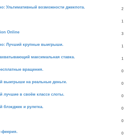
но: Ультимативный возможности джекпота.
2
1
ion Online
3
ино: Лучший крупные выигрыши.
1
Захватывающий максимальная ставка.
1
бесплатные вращения.
0
й выигрыши на реальные деньги.
0
й лучшие в своём классе слоты.
0
 блэкджек и рулетка.
0
0
т-феерия.
0