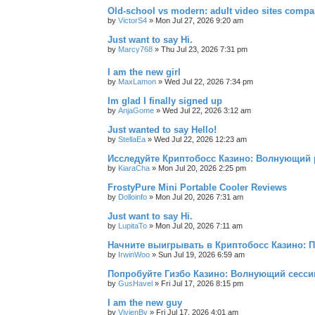
Old-school vs modern: adult video sites compa
by
VictorS4
»
Mon Jul 27, 2026 9:20 am
Just want to say Hi.
by
Marcy768
»
Thu Jul 23, 2026 7:31 pm
I am the new girl
by
MaxLamon
»
Wed Jul 22, 2026 7:34 pm
Im glad I finally signed up
by
AnjaGome
»
Wed Jul 22, 2026 3:12 am
Just wanted to say Hello!
by
StellaEa
»
Wed Jul 22, 2026 12:23 am
Исследуйте Криптобосс Казино: Волнующий 
by
KiaraCha
»
Mon Jul 20, 2026 2:25 pm
FrostyPure Mini Portable Cooler Reviews
by
Dolloinfo
»
Mon Jul 20, 2026 7:31 am
Just want to say Hi.
by
LupitaTo
»
Mon Jul 20, 2026 7:11 am
Начните выигрывать в Криптобосс Казино: 
by
IrwinWoo
»
Sun Jul 19, 2026 6:59 am
Попробуйте Гизбо Казино: Волнующий сесси
by
GusHavel
»
Fri Jul 17, 2026 8:15 pm
I am the new guy
by
VivienBv
»
Fri Jul 17, 2026 4:01 am