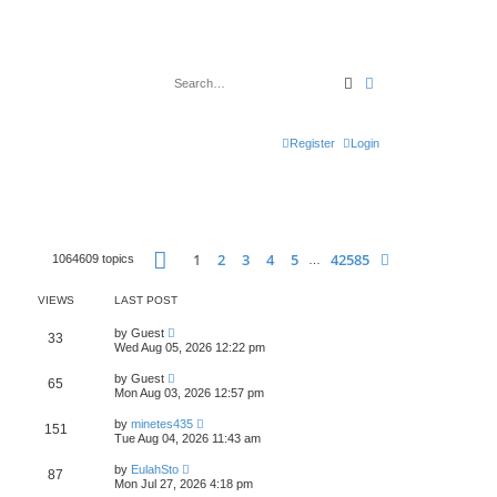
Search
Advanced search
Register
Login
Page
1
of
42585
1
2
3
4
5
42585
Next
1064609 topics
…
VIEWS
LAST POST
by
Guest
33
Wed Aug 05, 2026 12:22 pm
by
Guest
65
Mon Aug 03, 2026 12:57 pm
by
minetes435
151
Tue Aug 04, 2026 11:43 am
by
EulahSto
87
Mon Jul 27, 2026 4:18 pm