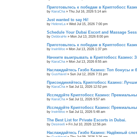
Приготовьтесь к победам в Криптобосс Кази
by
KiaraCha
»
Thu Jul 16, 2026 5:14 am
Just wanted to say Hi!
by
HeleneLa
»
Wed Jul 15, 2026 7:00 pm
Schedule Your Dubai Escort and Massage Sess
by
DebbraHe
»
Mon Jul 13, 2026 8:00 pm
Приготовьтесь к победам в Криптобосс Каз
by
IrwinWoo
»
Mon Jul 13, 2026 1:37 pm
Начните выигрывать в Криптобосс Казино: 
by
KiaraCha
»
Mon Jul 13, 2026 8:55 am
Наслаждайтесь Гизбо Казино: Топ бонусы и 
by
GusHavel
»
Sun Jul 12, 2026 7:31 pm
Присоединяйтесь Криптобосс Казино: Лучши
by
KiaraCha
»
Sat Jul 11, 2026 12:52 pm
Исследуйте Криптобосс Казино: Премиальны
by
KiaraCha
»
Sat Jul 11, 2026 9:57 am
Исследуйте Криптобосс Казино: Премиальный
by
IrwinWoo
»
Sat Jul 11, 2026 5:48 am
The Best List for Private Escorts in Dubai.
by
Desiree6
»
Fri Jul 10, 2026 12:56 pm
Наслаждайтесь Гизбо Казино: Надёжный сло
by
GusHavel
»
Thu Jul 09, 2026 3:26 am