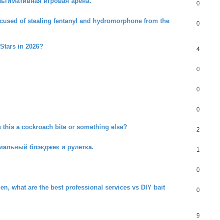
ьтимативная игровая арена.
0
used of stealing fentanyl and hydromorphone from the
0
 Stars in 2026?
4
0
0
0
 this a cockroach bite or something else?
2
иальный блэкджек и рулетка.
1
0
n, what are the best professional services vs DIY bait
0
9