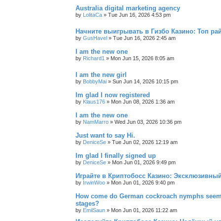
Australia digital marketing agency
by
LolitaCa
»
Tue Jun 16, 2026 4:53 pm
Начните выигрывать в Гизбо Казино: Топ ра
by
GusHavel
»
Tue Jun 16, 2026 2:45 am
I am the new one
by
Richard1
»
Mon Jun 15, 2026 8:05 am
I am the new girl
by
BobbyMai
»
Sun Jun 14, 2026 10:15 pm
Im glad I now registered
by
Klaus176
»
Mon Jun 08, 2026 1:36 am
I am the new one
by
NamMarro
»
Wed Jun 03, 2026 10:36 pm
Just want to say Hi.
by
DeniceSe
»
Tue Jun 02, 2026 12:19 am
Im glad I finally signed up
by
DeniceSe
»
Mon Jun 01, 2026 9:49 pm
Играйте в Криптобосс Казино: Эксклюзивный
by
IrwinWoo
»
Mon Jun 01, 2026 9:40 pm
How come do German cockroach nymphs seem to e
stages?
by
EmilSaun
»
Mon Jun 01, 2026 11:22 am