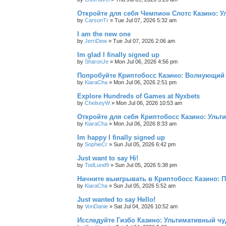
Откройте для себя Чемпион Слотс Казино: 
by
CarsonTr
»
Tue Jul 07, 2026 5:32 am
I am the new one
by
JerriDew
»
Tue Jul 07, 2026 2:06 am
Im glad I finally signed up
by
SharonJe
»
Mon Jul 06, 2026 4:56 pm
Попробуйте Криптобосс Казино: Волнующий 
by
KiaraCha
»
Mon Jul 06, 2026 2:51 pm
Explore Hundreds of Games at Nyxbets
by
ChelseyW
»
Mon Jul 06, 2026 10:53 am
Откройте для себя Криптобосс Казино: Ульт
by
KiaraCha
»
Mon Jul 06, 2026 8:33 am
Im happy I finally signed up
by
SophieCr
»
Sun Jul 05, 2026 6:42 pm
Just want to say Hi!
by
TodLund9
»
Sun Jul 05, 2026 5:38 pm
Начните выигрывать в Криптобосс Казино: 
by
KiaraCha
»
Sun Jul 05, 2026 5:52 am
Just wanted to say Hello!
by
VonDanie
»
Sat Jul 04, 2026 10:52 am
Исследуйте Гизбо Казино: Ультимативный чу