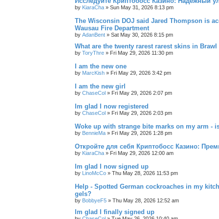
Исследуйте Криптобосс Казино: Надёжный ул
by
KiaraCha
»
Sun May 31, 2026 8:13 pm
The Wisconsin DOJ said Jared Thompson is acc
Wausau Fire Department
by
AdanBent
»
Sat May 30, 2026 8:15 pm
What are the twenty rarest rarest skins in Brawl
by
ToryThre
»
Fri May 29, 2026 11:30 pm
I am the new one
by
MarcKish
»
Fri May 29, 2026 3:42 pm
I am the new girl
by
ChaseCol
»
Fri May 29, 2026 2:07 pm
Im glad I now registered
by
ChaseCol
»
Fri May 29, 2026 2:03 pm
Woke up with strange bite marks on my arm - is
by
BennieMa
»
Fri May 29, 2026 1:28 pm
Откройте для себя Криптобосс Казино: Прем
by
KiaraCha
»
Fri May 29, 2026 12:00 am
Im glad I now signed up
by
LinoMcCo
»
Thu May 28, 2026 11:53 pm
Help - Spotted German cockroaches in my kitche
gels?
by
BobbyeF5
»
Thu May 28, 2026 12:52 am
Im glad I finally signed up
by
ChaseCol
»
Tue May 26, 2026 10:40 am