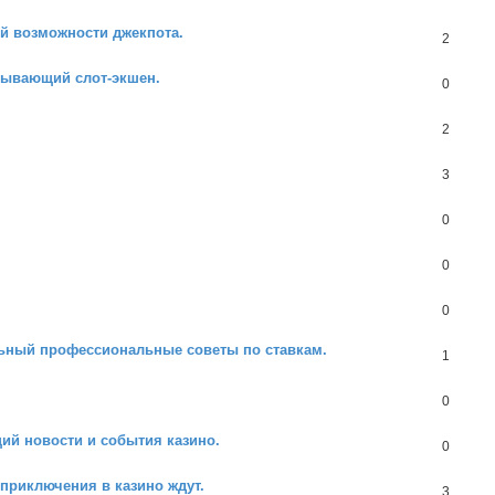
й возможности джекпота.
2
тывающий слот-экшен.
0
2
3
0
0
0
льный профессиональные советы по ставкам.
1
0
ий новости и события казино.
0
приключения в казино ждут.
3