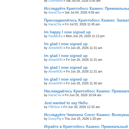
by
GusHavel
»
Sat Jul 04, 2026 5:00 am
Исследуйте Криптобосс Казино: Премиальны
by
KiaraCha
»
Sat Jul 04, 2026 4:09 am
Присоединяйтесь Криптобосс Казино: Захва
by
KiaraCha
»
Fri Jul 03, 2026 11:45 pm
Im happy I now signed up
by
PaulMcEa
»
Mon Jun 29, 2026 11:13 pm
Im glad I now signed up
by
AnnieW30
»
Fri Jun 26, 2026 11:31 am
Im glad I now signed up
by
AnnieW30
»
Fri Jun 26, 2026 11:31 am
Im glad I now signed up
by
AnnieW30
»
Fri Jun 26, 2026 11:31 am
Im glad I now signed up
by
AnnieW30
»
Fri Jun 26, 2026 11:30 am
Наслаждайтесь Криптобосс Казино: Премиа
by
KiaraCha
»
Fri Jun 26, 2026 10:04 am
Just wanted to say Hello.
by
PIBVivie
»
Fri Jun 26, 2026 12:32 am
Исследуйте Чемпион Слотс Казино: Волнующ
by
DustyPig
»
Thu Jun 25, 2026 1:20 pm
Играйте в Криптобосс Казино: Премиальный 