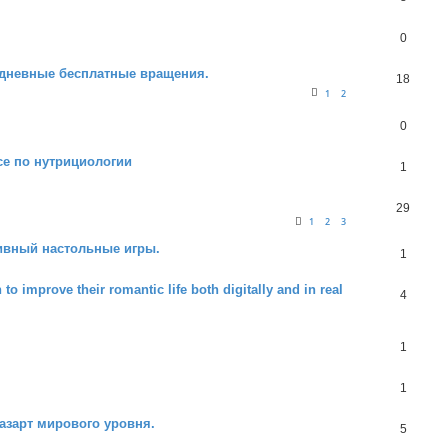
0
едневные бесплатные вращения.
18
1
2
0
рсе по нутрициологии
1
29
1
2
3
ивный настольные игры.
1
 improve their romantic life both digitally and in real
4
1
1
азарт мирового уровня.
5