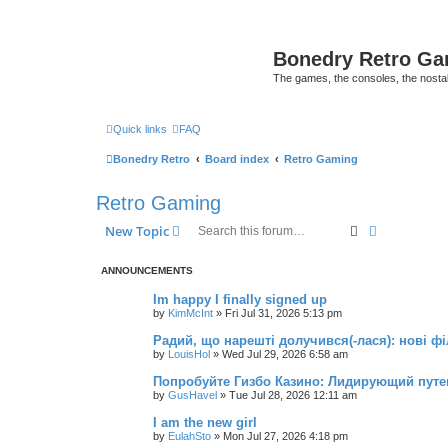
Bonedry Retro G
The games, the consoles, the nostal
Quick links
FAQ
Bonedry Retro
Board index
Retro Gaming
Retro Gaming
Search
Advanced s
New Topic
ANNOUNCEMENTS
Im happy I finally signed up
by
KimMcInt
»
Fri Jul 31, 2026 5:13 pm
Радий, що нарешті долучився(-лася): нові ф
by
LouisHol
»
Wed Jul 29, 2026 6:58 am
Попробуйте Гизбо Казино: Лидирующий путе
by
GusHavel
»
Tue Jul 28, 2026 12:11 am
I am the new girl
by
EulahSto
»
Mon Jul 27, 2026 4:18 pm