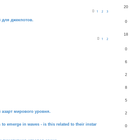
20
1
2
3
й для джекпотов.
0
18
1
2
0
6
2
8
5
 азарт мирового уровня.
2
merge in waves - is this related to their instar
0