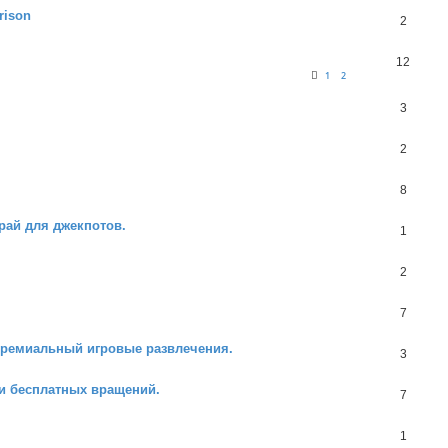
rison
2
12
1
2
3
2
8
рай для джекпотов.
1
2
7
Премиальный игровые развлечения.
3
и бесплатных вращений.
7
1