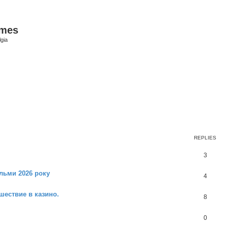
ames
gia
earch
REPLIES
3
ільми 2026 року
4
шествие в казино.
8
0