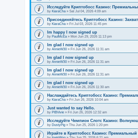
Исследуйте Криптобосс Казино: Премиальны
by
KiaraCha
»
Sat Jul 04, 2026 4:09 am
Присоединяйтесь Криптобосс Казино: Захва
by
KiaraCha
»
Fri Jul 03, 2026 11:45 pm
Im happy I now signed up
by
PaulMcEa
»
Mon Jun 29, 2026 11:13 pm
Im glad I now signed up
by
AnnieW30
»
Fri Jun 26, 2026 11:31 am
Im glad I now signed up
by
AnnieW30
»
Fri Jun 26, 2026 11:31 am
Im glad I now signed up
by
AnnieW30
»
Fri Jun 26, 2026 11:31 am
Im glad I now signed up
by
AnnieW30
»
Fri Jun 26, 2026 11:30 am
Наслаждайтесь Криптобосс Казино: Премиа
by
KiaraCha
»
Fri Jun 26, 2026 10:04 am
Just wanted to say Hello.
by
PIBVivie
»
Fri Jun 26, 2026 12:32 am
Исследуйте Чемпион Слотс Казино: Волнующ
by
DustyPig
»
Thu Jun 25, 2026 1:20 pm
Играйте в Криптобосс Казино: Премиальный 
by
IrwinWoo
»
Thu Jun 25, 2026 6:21 am