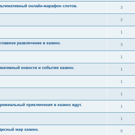
Ультимативный онлайн-марафон слотов.
3
2
1
главное развлечение в казино.
3
1
имативный новости и события казино.
1
1
1
Премиальный приключения в казино ждут.
1
1
десный мир казино.
0