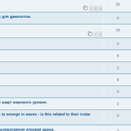
20
1
2
3
й для джекпотов.
0
18
1
2
0
6
2
8
5
 азарт мирового уровня.
2
merge in waves - is this related to their instar
0
ьтимативная игровая арена.
0