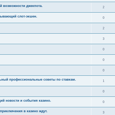
й возможности джекпота.
2
тывающий слот-экшен.
0
2
3
0
0
0
льный профессиональные советы по ставкам.
1
0
ий новости и события казино.
0
приключения в казино ждут.
3