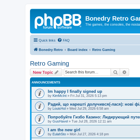
Bonedry Retro G
The games, the consoles, the nostal
Quick links
FAQ
Bonedry Retro
Board index
Retro Gaming
Retro Gaming
Search
Advanc
New Topic
ANNOUNCEMENTS
Im happy I finally signed up
by
KimMcInt
»
Fri Jul 31, 2026 5:13 pm
Радий, що нарешті долучився(-лася): нові ф
by
LouisHol
»
Wed Jul 29, 2026 6:58 am
Попробуйте Гизбо Казино: Лидирующий путе
by
GusHavel
»
Tue Jul 28, 2026 12:11 am
I am the new girl
by
EulahSto
»
Mon Jul 27, 2026 4:18 pm