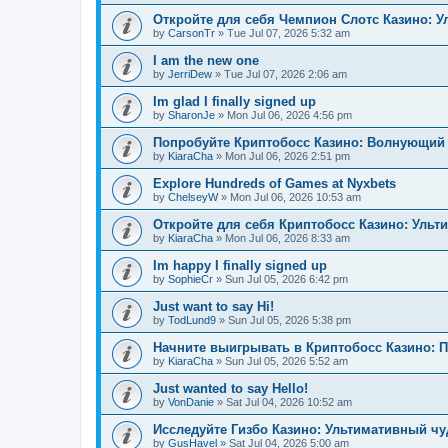
Откройте для себя Чемпион Слотс Казино: 
by
CarsonTr
»
Tue Jul 07, 2026 5:32 am
I am the new one
by
JerriDew
»
Tue Jul 07, 2026 2:06 am
Im glad I finally signed up
by
SharonJe
»
Mon Jul 06, 2026 4:56 pm
Попробуйте Криптобосс Казино: Волнующий 
by
KiaraCha
»
Mon Jul 06, 2026 2:51 pm
Explore Hundreds of Games at Nyxbets
by
ChelseyW
»
Mon Jul 06, 2026 10:53 am
Откройте для себя Криптобосс Казино: Ульт
by
KiaraCha
»
Mon Jul 06, 2026 8:33 am
Im happy I finally signed up
by
SophieCr
»
Sun Jul 05, 2026 6:42 pm
Just want to say Hi!
by
TodLund9
»
Sun Jul 05, 2026 5:38 pm
Начните выигрывать в Криптобосс Казино: 
by
KiaraCha
»
Sun Jul 05, 2026 5:52 am
Just wanted to say Hello!
by
VonDanie
»
Sat Jul 04, 2026 10:52 am
Исследуйте Гизбо Казино: Ультимативный чу
by
GusHavel
»
Sat Jul 04, 2026 5:00 am