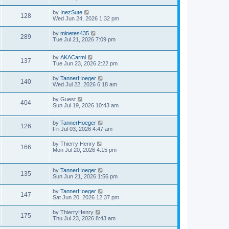
by
InezSute
128
Wed Jun 24, 2026 1:32 pm
by
minetes435
289
Tue Jul 21, 2026 7:09 pm
by
AKACarmi
137
Tue Jun 23, 2026 2:22 pm
by
TannerHoeger
140
Wed Jul 22, 2026 6:18 am
by
Guest
404
Sun Jul 19, 2026 10:43 am
by
TannerHoeger
126
Fri Jul 03, 2026 4:47 am
by
Thierry Henry
166
Mon Jul 20, 2026 4:15 pm
by
TannerHoeger
135
Sun Jun 21, 2026 1:56 pm
by
TannerHoeger
147
Sat Jun 20, 2026 12:37 pm
by
ThierryHenry
175
Thu Jul 23, 2026 8:43 am