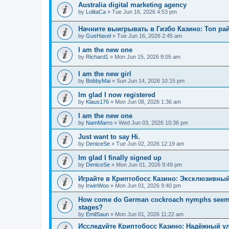
Australia digital marketing agency
by
LolitaCa
»
Tue Jun 16, 2026 4:53 pm
Начните выигрывать в Гизбо Казино: Топ ра
by
GusHavel
»
Tue Jun 16, 2026 2:45 am
I am the new one
by
Richard1
»
Mon Jun 15, 2026 8:05 am
I am the new girl
by
BobbyMai
»
Sun Jun 14, 2026 10:15 pm
Im glad I now registered
by
Klaus176
»
Mon Jun 08, 2026 1:36 am
I am the new one
by
NamMarro
»
Wed Jun 03, 2026 10:36 pm
Just want to say Hi.
by
DeniceSe
»
Tue Jun 02, 2026 12:19 am
Im glad I finally signed up
by
DeniceSe
»
Mon Jun 01, 2026 9:49 pm
Играйте в Криптобосс Казино: Эксклюзивный
by
IrwinWoo
»
Mon Jun 01, 2026 9:40 pm
How come do German cockroach nymphs seem to e
stages?
by
EmilSaun
»
Mon Jun 01, 2026 11:22 am
Исследуйте Криптобосс Казино: Надёжный ул