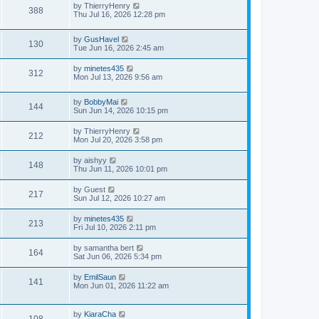
by
ThierryHenry
388
Thu Jul 16, 2026 12:28 pm
by
GusHavel
130
Tue Jun 16, 2026 2:45 am
by
minetes435
312
Mon Jul 13, 2026 9:56 am
by
BobbyMai
144
Sun Jun 14, 2026 10:15 pm
by
ThierryHenry
212
Mon Jul 20, 2026 3:58 pm
by
aishyy
148
Thu Jun 11, 2026 10:01 pm
by
Guest
217
Sun Jul 12, 2026 10:27 am
by
minetes435
213
Fri Jul 10, 2026 2:11 pm
by
samantha bert
164
Sat Jun 06, 2026 5:34 pm
by
EmilSaun
141
Mon Jun 01, 2026 11:22 am
by
KiaraCha
108