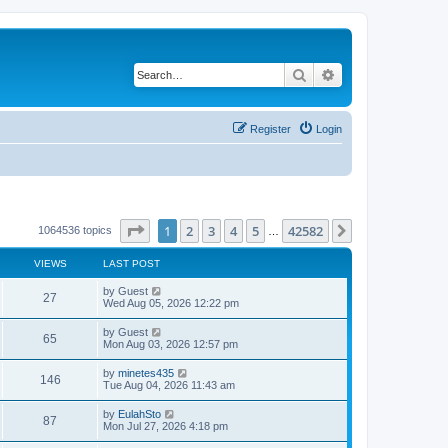
Search
Advanced search
Register
Login
Page
1
of
42582
1
2
3
4
5
42582
Next
1064536 topics
…
VIEWS
LAST POST
by
Guest
27
Wed Aug 05, 2026 12:22 pm
by
Guest
65
Mon Aug 03, 2026 12:57 pm
by
minetes435
146
Tue Aug 04, 2026 11:43 am
by
EulahSto
87
Mon Jul 27, 2026 4:18 pm