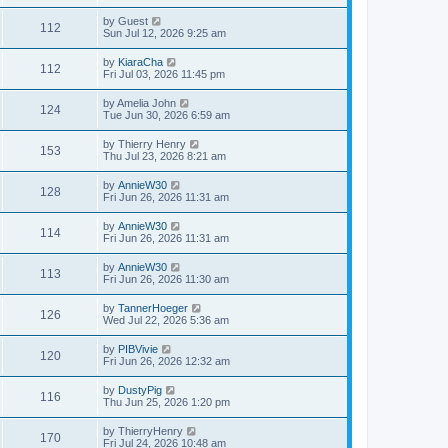
by
Guest
112
Sun Jul 12, 2026 9:25 am
by
KiaraCha
112
Fri Jul 03, 2026 11:45 pm
by
Amelia John
124
Tue Jun 30, 2026 6:59 am
by
Thierry Henry
153
Thu Jul 23, 2026 8:21 am
by
AnnieW30
128
Fri Jun 26, 2026 11:31 am
by
AnnieW30
114
Fri Jun 26, 2026 11:31 am
by
AnnieW30
113
Fri Jun 26, 2026 11:30 am
by
TannerHoeger
126
Wed Jul 22, 2026 5:36 am
by
PIBVivie
120
Fri Jun 26, 2026 12:32 am
by
DustyPig
116
Thu Jun 25, 2026 1:20 pm
by
ThierryHenry
170
Fri Jul 24, 2026 10:48 am