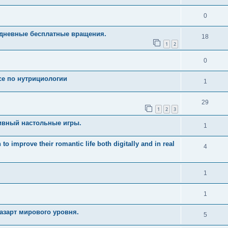
0
едневные бесплатные вращения.
18
1
2
0
рсе по нутрициологии
1
29
1
2
3
ивный настольные игры.
1
 improve their romantic life both digitally and in real
4
1
1
азарт мирового уровня.
5