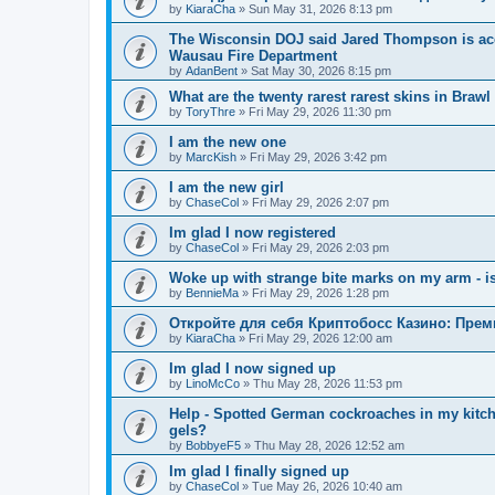
by
KiaraCha
»
Sun May 31, 2026 8:13 pm
The Wisconsin DOJ said Jared Thompson is acc
Wausau Fire Department
by
AdanBent
»
Sat May 30, 2026 8:15 pm
What are the twenty rarest rarest skins in Brawl
by
ToryThre
»
Fri May 29, 2026 11:30 pm
I am the new one
by
MarcKish
»
Fri May 29, 2026 3:42 pm
I am the new girl
by
ChaseCol
»
Fri May 29, 2026 2:07 pm
Im glad I now registered
by
ChaseCol
»
Fri May 29, 2026 2:03 pm
Woke up with strange bite marks on my arm - is
by
BennieMa
»
Fri May 29, 2026 1:28 pm
Откройте для себя Криптобосс Казино: Прем
by
KiaraCha
»
Fri May 29, 2026 12:00 am
Im glad I now signed up
by
LinoMcCo
»
Thu May 28, 2026 11:53 pm
Help - Spotted German cockroaches in my kitche
gels?
by
BobbyeF5
»
Thu May 28, 2026 12:52 am
Im glad I finally signed up
by
ChaseCol
»
Tue May 26, 2026 10:40 am