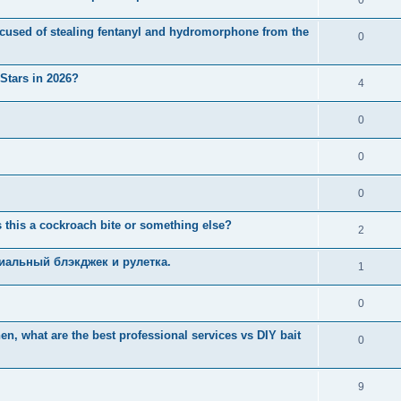
used of stealing fentanyl and hydromorphone from the
0
 Stars in 2026?
4
0
0
0
 this a cockroach bite or something else?
2
иальный блэкджек и рулетка.
1
0
n, what are the best professional services vs DIY bait
0
9