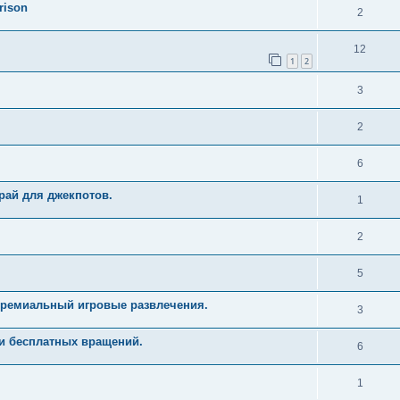
rison
2
12
1
2
3
2
6
рай для джекпотов.
1
2
5
Премиальный игровые развлечения.
3
и бесплатных вращений.
6
1