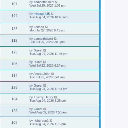
by
samantha bert
107
Wed Jul 29, 2026 1:05 pm
by
minetes435
194
Tue Aug 04, 2026 10:48 am
by
Jenson
135
Mon Jul 27, 2026 9:41 am
by
samanthabert
118
Sun Jul 26, 2026 5:05 pm
by
Guest
123
Tue Aug 04, 2026 11:46 pm
by
Isobel
106
Wed Jul 22, 2026 6:24 pm
by
Amelia John
114
Tue Jul 21, 2026 5:41 am
by
Guest
123
Tue Aug 04, 2026 11:33 pm
by
Thierry Henry
104
Tue Aug 04, 2026 3:26 pm
by
Guest
128
Wed Aug 05, 2026 7:58 am
by
richerson1
109
Tue Aug 04, 2026 1:15 pm