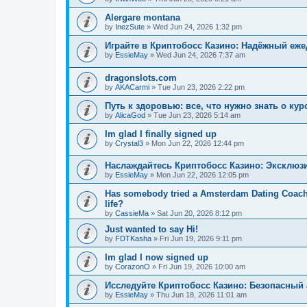
Alergare montana
by
InezSute
»
Wed Jun 24, 2026 1:32 pm
Играйте в Криптобосс Казино: Надёжный еж
by
EssieMay
»
Wed Jun 24, 2026 7:37 am
dragonslots.com
by
AKACarmi
»
Tue Jun 23, 2026 2:22 pm
Путь к здоровью: все, что нужно знать о ку
by
AlicaGod
»
Tue Jun 23, 2026 5:14 am
Im glad I finally signed up
by
Crystal3
»
Mon Jun 22, 2026 12:44 pm
Наслаждайтесь Криптобосс Казино: Эксклюз
by
EssieMay
»
Mon Jun 22, 2026 12:05 pm
Has somebody tried a Amsterdam Dating Coach to
life?
by
CassieMa
»
Sat Jun 20, 2026 8:12 pm
Just wanted to say Hi!
by
FDTKasha
»
Fri Jun 19, 2026 9:11 pm
Im glad I now signed up
by
CorazonO
»
Fri Jun 19, 2026 10:00 am
Исследуйте Криптобосс Казино: Безопасный 
by
EssieMay
»
Thu Jun 18, 2026 11:01 am