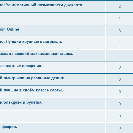
но: Ультимативный возможности джекпота.
2
1
ion Online
3
ино: Лучший крупные выигрыши.
1
Захватывающий максимальная ставка.
1
бесплатные вращения.
0
й выигрыши на реальные деньги.
0
й лучшие в своём классе слоты.
0
 блэкджек и рулетка.
0
0
т-феерия.
0