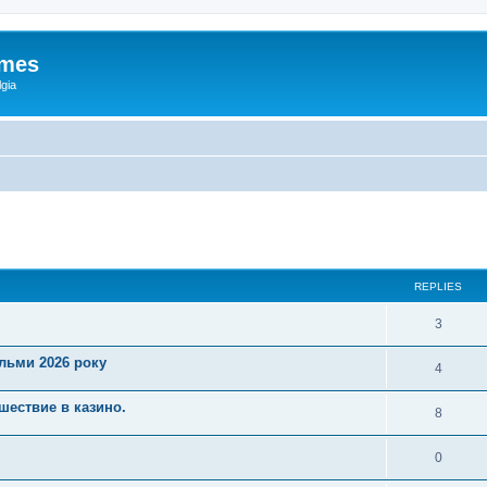
ames
gia
ed search
REPLIES
3
ільми 2026 року
4
шествие в казино.
8
0