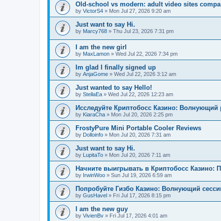
Old-school vs modern: adult video sites compa
by
VictorS4
»
Mon Jul 27, 2026 9:20 am
Just want to say Hi.
by
Marcy768
»
Thu Jul 23, 2026 7:31 pm
I am the new girl
by
MaxLamon
»
Wed Jul 22, 2026 7:34 pm
Im glad I finally signed up
by
AnjaGome
»
Wed Jul 22, 2026 3:12 am
Just wanted to say Hello!
by
StellaEa
»
Wed Jul 22, 2026 12:23 am
Исследуйте Криптобосс Казино: Волнующий 
by
KiaraCha
»
Mon Jul 20, 2026 2:25 pm
FrostyPure Mini Portable Cooler Reviews
by
Dolloinfo
»
Mon Jul 20, 2026 7:31 am
Just want to say Hi.
by
LupitaTo
»
Mon Jul 20, 2026 7:11 am
Начните выигрывать в Криптобосс Казино: 
by
IrwinWoo
»
Sun Jul 19, 2026 6:59 am
Попробуйте Гизбо Казино: Волнующий сесси
by
GusHavel
»
Fri Jul 17, 2026 8:15 pm
I am the new guy
by
VivienBv
»
Fri Jul 17, 2026 4:01 am