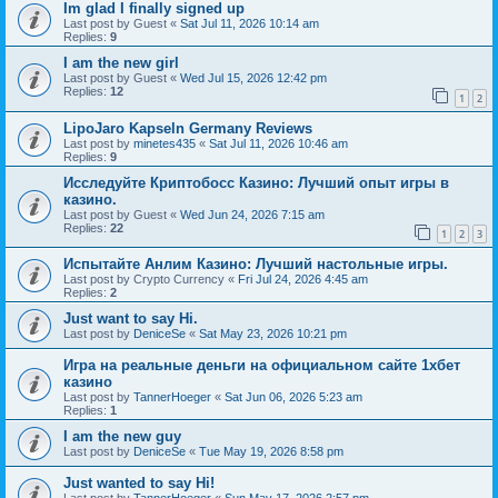
Im glad I finally signed up
Last post by
Guest
«
Sat Jul 11, 2026 10:14 am
Replies:
9
I am the new girl
Last post by
Guest
«
Wed Jul 15, 2026 12:42 pm
Replies:
12
1
2
LipoJaro Kapseln Germany Reviews
Last post by
minetes435
«
Sat Jul 11, 2026 10:46 am
Replies:
9
Исследуйте Криптобосс Казино: Лучший опыт игры в
казино.
Last post by
Guest
«
Wed Jun 24, 2026 7:15 am
Replies:
22
1
2
3
Испытайте Анлим Казино: Лучший настольные игры.
Last post by
Crypto Currency
«
Fri Jul 24, 2026 4:45 am
Replies:
2
Just want to say Hi.
Last post by
DeniceSe
«
Sat May 23, 2026 10:21 pm
Игра на реальные деньги на официальном сайте 1хбет
казино
Last post by
TannerHoeger
«
Sat Jun 06, 2026 5:23 am
Replies:
1
I am the new guy
Last post by
DeniceSe
«
Tue May 19, 2026 8:58 pm
Just wanted to say Hi!