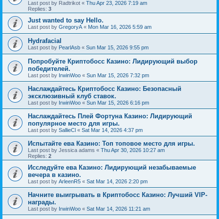
Last post by
Radtrikot
«
Thu Apr 23, 2026 7:19 am
Replies:
3
Just wanted to say Hello.
Last post by
GregoryA
«
Mon Mar 16, 2026 5:59 am
Hydrafacial
Last post by
PearlAsb
«
Sun Mar 15, 2026 9:55 pm
Попробуйте Криптобосс Казино: Лидирующий выбор
победителей.
Last post by
IrwinWoo
«
Sun Mar 15, 2026 7:32 pm
Наслаждайтесь Криптобосс Казино: Безопасный
эксклюзивный клуб ставок.
Last post by
IrwinWoo
«
Sun Mar 15, 2026 6:16 pm
Наслаждайтесь Плей Фортуна Казино: Лидирующий
популярное место для игры.
Last post by
SallieCl
«
Sat Mar 14, 2026 4:37 pm
Испытайте ева Казино: Топ топовое место для игры.
Last post by
Jessica adams
«
Thu Apr 30, 2026 10:27 am
Replies:
2
Исследуйте ева Казино: Лидирующий незабываемые
вечера в казино.
Last post by
ArleenR5
«
Sat Mar 14, 2026 2:20 pm
Начните выигрывать в Криптобосс Казино: Лучший VIP-
награды.
Last post by
IrwinWoo
«
Sat Mar 14, 2026 11:21 am