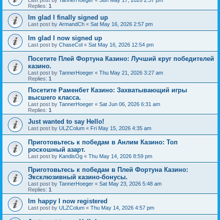
Last post by
TannerHoeger
«
Sun May 17, 2026 2:57 pm
Replies:
1
Im glad I finally signed up
Last post by
ArmandCh
«
Sat May 16, 2026 2:57 pm
Im glad I now signed up
Last post by
ChaseCol
«
Sat May 16, 2026 12:54 pm
Посетите Плей Фортуна Казино: Лучший круг победителей
казино.
Last post by
TannerHoeger
«
Thu May 21, 2026 3:27 am
Replies:
1
Посетите Раменбет Казино: Захватывающий игры
высшего класса.
Last post by
TannerHoeger
«
Sat Jun 06, 2026 6:31 am
Replies:
1
Just wanted to say Hello!
Last post by
ULZColum
«
Fri May 15, 2026 4:35 am
Приготовьтесь к победам в Анлим Казино: Топ
роскошный азарт.
Last post by
KandisOg
«
Thu May 14, 2026 8:59 pm
Приготовьтесь к победам в Плей Фортуна Казино:
Эксклюзивный казино-бонусы.
Last post by
TannerHoeger
«
Sat May 23, 2026 5:48 am
Replies:
1
Im happy I now registered
Last post by
ULZColum
«
Thu May 14, 2026 4:57 pm