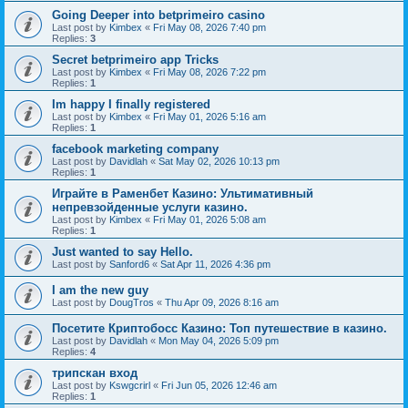
Going Deeper into betprimeiro casino
Last post by
Kimbex
«
Fri May 08, 2026 7:40 pm
Replies:
3
Secret betprimeiro app Tricks
Last post by
Kimbex
«
Fri May 08, 2026 7:22 pm
Replies:
1
Im happy I finally registered
Last post by
Kimbex
«
Fri May 01, 2026 5:16 am
Replies:
1
facebook marketing company
Last post by
Davidlah
«
Sat May 02, 2026 10:13 pm
Replies:
1
Играйте в Раменбет Казино: Ультимативный
непревзойденные услуги казино.
Last post by
Kimbex
«
Fri May 01, 2026 5:08 am
Replies:
1
Just wanted to say Hello.
Last post by
Sanford6
«
Sat Apr 11, 2026 4:36 pm
I am the new guy
Last post by
DougTros
«
Thu Apr 09, 2026 8:16 am
Посетите Криптобосс Казино: Топ путешествие в казино.
Last post by
Davidlah
«
Mon May 04, 2026 5:09 pm
Replies:
4
трипскан вход
Last post by
Kswgcrirl
«
Fri Jun 05, 2026 12:46 am
Replies:
1