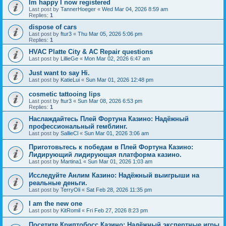
Im happy I now registered
Last post by
TannerHoeger
«
Wed Mar 04, 2026 8:59 am
Replies:
1
dispose of cars
Last post by
ftur3
«
Thu Mar 05, 2026 5:06 pm
Replies:
1
HVAC Platte City & AC Repair questions
Last post by
LillieGe
«
Mon Mar 02, 2026 6:47 am
Just want to say Hi.
Last post by
KatieLui
«
Sun Mar 01, 2026 12:48 pm
cosmetic tattooing lips
Last post by
ftur3
«
Sun Mar 08, 2026 6:53 pm
Replies:
1
Наслаждайтесь Плей Фортуна Казино: Надёжный
профессиональный гемблинг.
Last post by
SallieCl
«
Sun Mar 01, 2026 3:06 am
Приготовьтесь к победам в Плей Фортуна Казино:
Лидирующий лидирующая платформа казино.
Last post by
Martina1
«
Sun Mar 01, 2026 1:03 am
Исследуйте Анлим Казино: Надёжный выигрыши на
реальные деньги.
Last post by
TerryOli
«
Sat Feb 28, 2026 11:35 pm
I am the new one
Last post by
KitRomil
«
Fri Feb 27, 2026 8:23 pm
Посетите Криптобосс Казино: Надёжный экспертные игры