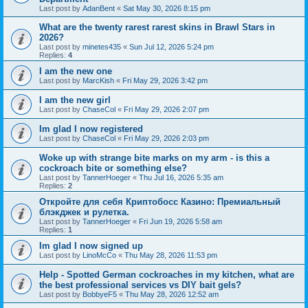
Last post by
AdanBent
«
Sat May 30, 2026 8:15 pm
What are the twenty rarest rarest skins in Brawl Stars in
2026?
Last post by
minetes435
«
Sun Jul 12, 2026 5:24 pm
Replies:
4
I am the new one
Last post by
MarcKish
«
Fri May 29, 2026 3:42 pm
I am the new girl
Last post by
ChaseCol
«
Fri May 29, 2026 2:07 pm
Im glad I now registered
Last post by
ChaseCol
«
Fri May 29, 2026 2:03 pm
Woke up with strange bite marks on my arm - is this a
cockroach bite or something else?
Last post by
TannerHoeger
«
Thu Jul 16, 2026 5:35 am
Replies:
2
Откройте для себя Криптобосс Казино: Премиальный
блэкджек и рулетка.
Last post by
TannerHoeger
«
Fri Jun 19, 2026 5:58 am
Replies:
1
Im glad I now signed up
Last post by
LinoMcCo
«
Thu May 28, 2026 11:53 pm
Help - Spotted German cockroaches in my kitchen, what are
the best professional services vs DIY bait gels?
Last post by
BobbyeF5
«
Thu May 28, 2026 12:52 am