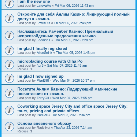
I am the new one
Last post by
LatoyaHo
«
Fri Mar 06, 2026 11:43 pm
Откройте для себя Анлим Казино: Лидирующий полный
доступ к казино.
Last post by
LewisPut
«
Fri Mar 06, 2026 2:48 pm
Наслаждайтесь Раменбет Казино: Премиальный
непревзойденные предложения казино.
Last post by
LeonidaT
«
Thu Mar 05, 2026 7:20 pm
Im glad I finally registered
Last post by
AltonSnink
«
Thu Mar 05, 2026 1:43 pm
microblading course with Olha Po
Last post by
ftur3
«
Sat Mar 07, 2026 11:45 am
Replies:
1
Im glad I now signed up
Last post by
PilarE98
«
Wed Mar 04, 2026 10:37 pm
Посетите Анлим Казино: Лидирующий магические
впечатления от казино.
Last post by
TerryOli
«
Wed Mar 04, 2026 7:55 pm
Coworking space Jersey City and office space Jersey City:
tours, pricing and private offices
Last post by
IlseDoll
«
Tue Mar 03, 2026 7:34 pm
Основа впевненого образу
Last post by
Radtrikot
«
Thu Apr 23, 2026 7:14 am
Replies:
3