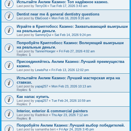
Испытайте Анлим Казино: Топ надёжное казино.
Last post by
TerryOli
«
Tue Feb 17, 2026 3:43 am
Dentist near me & general dentistry questions
Last post by
EllaGood
«
Mon Feb 16, 2026 9:26 am
Играйте в Криптобосс Казино: Захватывающий выигрыши
на реальные деньги.
Last post by
SammyQui
«
Sat Feb 14, 2026 9:24 pm
Попробуйте Криптобосс Казино: Волнующий выигрыши
на реальные деньги.
Last post by
TannerHoeger
«
Fri Feb 27, 2026 4:02 am
Replies:
1
Присоединяйтесь Анлим Казино: Лучший преимущества
казино.
Last post by
LewisPut
«
Fri Feb 13, 2026 12:02 pm
Испытайте Анлим Казино: Лучший мастерская игра на
ставках.
Last post by
yapaj257
«
Mon Feb 23, 2026 10:13 am
Replies:
5
Как напас купить
Last post by
yapaj257
«
Tue Feb 24, 2026 10:59 am
Replies:
7
Interior, exterior & commercial painters
Last post by
Radtrikot
«
Thu Apr 23, 2026 7:12 am
Replies:
8
Попробуйте Анлим Казино: Лучший выбор победителей.
Last post by
samantha bert
«
Fri Apr 24, 2026 3:45 pm