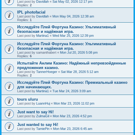
Last post by
Davidlah
«
Sat May 02, 2026 12:17 pm
Replies:
2
IPL photofacial
Last post by
Davidlah
«
Mon May 04, 2026 12:38 am
Replies:
1
Исследуйте Плей Фортуна Казино: Ультимативный
безопасная и надёжная игра.
Last post by
Martina1
«
Wed Mar 25, 2026 12:39 pm
Исследуйте Плей Фортуна Казино: Ультимативный
безопасная и надёжная игра.
Last post by
samanthabert
«
Mon Jul 20, 2026 5:08 pm
Replies:
6
Испытайте Анлим Казино: Надёжный непревзойденные
предложения казино.
Last post by
TannerHoeger
«
Sat Mar 28, 2026 5:12 am
Replies:
2
Исследуйте Плей Фортуна Казино: Премиальный казино
для начинающих.
Last post by
Martina1
«
Tue Mar 24, 2026 3:09 am
tours uluru
Last post by
LuannHuj
«
Mon Mar 23, 2026 11:02 pm
Just want to say Hi!
Last post by
ZulmaGil
«
Mon Mar 23, 2026 4:52 pm
Just wanted to say Hi!
Last post by
TamiePin
«
Mon Mar 23, 2026 6:45 am