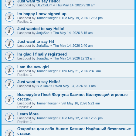
Just want to say Hello!
Last post by
ULZColum
«
Thu May 14, 2026 9:38 am
Im happy I now signed up
Last post by
TannerHoeger
«
Tue May 19, 2026 12:53 pm
Replies:
1
Just wanted to say Hello!
Last post by
JorjaSac
«
Thu May 14, 2026 3:15 am
Just want to say Hi!
Last post by
JorjaSac
«
Thu May 14, 2026 2:40 am
Im glad I finally registered
Last post by
JorjaSac
«
Thu May 14, 2026 12:33 am
I am the new girl
Last post by
TannerHoeger
«
Thu May 21, 2026 2:40 am
Replies:
1
Just want to say Hello!
Last post by
Bud14A79
«
Wed May 13, 2026 8:01 am
Исследуйте Плей Фортуна Казино: Волнующий игровые
сессии.
Last post by
TannerHoeger
«
Sat May 16, 2026 5:21 am
Replies:
2
Learn More
Last post by
TannerHoeger
«
Tue May 12, 2026 12:25 pm
Replies:
1
Откройте для себя Анлим Казино: Надёжный безопасные
ставки.