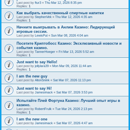
Last post by
ftur3
«
Thu Mar 12, 2026 8:35 pm
Replies:
1
Как выбрать качественный спиртные напитки
Last post by
StephenVek
«
Thu Mar 12, 2026 4:35 am
Replies:
1
Начните выигрывать в Анлим Казино: Лидирующий
игровые сессии.
Last post by
LewisPut
«
Sun Mar 08, 2026 4:04 am
Посетите Криптобосс Казино: Эксклюзивный новости и
события казино.
Last post by
TannerHoeger
«
Fri Mar 13, 2026 5:52 am
Replies:
1
Just want to say Hello!
Last post by
jollylara39
«
Mon Mar 09, 2026 11:44 am
Replies:
1
I am the new guy
Last post by
AltonSnink
«
Sat Mar 07, 2026 11:13 pm
Just want to say Hi!
Last post by
Jamesimack
«
Sat Mar 07, 2026 3:53 pm
Испытайте Плей Фортуна Казино: Лучший опыт игры в
казино.
Last post by
RobertFrulk
«
Tue Mar 24, 2026 2:13 pm
Replies:
1
I am the new one
Last post by
Jamesimack
«
Sat Mar 07, 2026 4:47 am