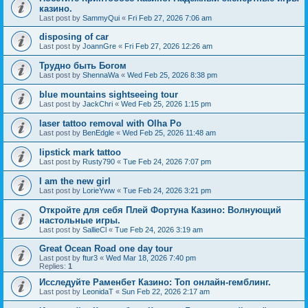
казино.
Last post by
SammyQui
«
Fri Feb 27, 2026 7:06 am
disposing of car
Last post by
JoannGre
«
Fri Feb 27, 2026 12:26 am
Трудно быть Богом
Last post by
ShennaWa
«
Wed Feb 25, 2026 8:38 pm
blue mountains sightseeing tour
Last post by
JackChri
«
Wed Feb 25, 2026 1:15 pm
laser tattoo removal with Olha Po
Last post by
BenEdgle
«
Wed Feb 25, 2026 11:48 am
lipstick mark tattoo
Last post by
Rusty790
«
Tue Feb 24, 2026 7:07 pm
I am the new girl
Last post by
LorieYww
«
Tue Feb 24, 2026 3:21 pm
Откройте для себя Плей Фортуна Казино: Волнующий
настольные игры.
Last post by
SallieCl
«
Tue Feb 24, 2026 3:19 am
Great Ocean Road one day tour
Last post by
ftur3
«
Wed Mar 18, 2026 7:40 pm
Replies:
1
Исследуйте Раменбет Казино: Топ онлайн-гемблинг.
Last post by
LeonidaT
«
Sun Feb 22, 2026 2:17 am