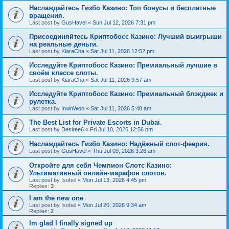
Наслаждайтесь Гизбо Казино: Топ бонусы и бесплатные
вращения.
Last post by
GusHavel
«
Sun Jul 12, 2026 7:31 pm
Присоединяйтесь Криптобосс Казино: Лучший выигрыши
на реальные деньги.
Last post by
KiaraCha
«
Sat Jul 11, 2026 12:52 pm
Исследуйте Криптобосс Казино: Премиальный лучшие в
своём классе слоты.
Last post by
KiaraCha
«
Sat Jul 11, 2026 9:57 am
Исследуйте Криптобосс Казино: Премиальный блэкджек и
рулетка.
Last post by
IrwinWoo
«
Sat Jul 11, 2026 5:48 am
The Best List for Private Escorts in Dubai.
Last post by
Desiree6
«
Fri Jul 10, 2026 12:56 pm
Наслаждайтесь Гизбо Казино: Надёжный слот-феерия.
Last post by
GusHavel
«
Thu Jul 09, 2026 3:26 am
Откройте для себя Чемпион Слотс Казино:
Ультимативный онлайн-марафон слотов.
Last post by
Isobel
«
Mon Jul 13, 2026 4:45 pm
Replies:
3
I am the new one
Last post by
Isobel
«
Mon Jul 20, 2026 9:34 am
Replies:
2
Im glad I finally signed up