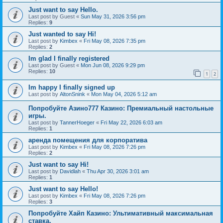
Just want to say Hello.
Last post by
Guest
«
Sun May 31, 2026 3:56 pm
Replies:
9
Just wanted to say Hi!
Last post by
Kimbex
«
Fri May 08, 2026 7:35 pm
Replies:
2
Im glad I finally registered
Last post by
Guest
«
Mon Jun 08, 2026 9:29 pm
Replies:
10
1
2
Im happy I finally signed up
Last post by
AltonSnink
«
Mon May 04, 2026 5:12 am
Попробуйте Азино777 Казино: Премиальный настольные
игры.
Last post by
TannerHoeger
«
Fri May 22, 2026 6:03 am
Replies:
1
аренда помещения для корпоратива
Last post by
Kimbex
«
Fri May 08, 2026 7:26 pm
Replies:
2
Just want to say Hi!
Last post by
Davidlah
«
Thu Apr 30, 2026 3:01 am
Replies:
1
Just want to say Hello!
Last post by
Kimbex
«
Fri May 08, 2026 7:26 pm
Replies:
3
Попробуйте Хайп Казино: Ультимативный максимальная
ставка.