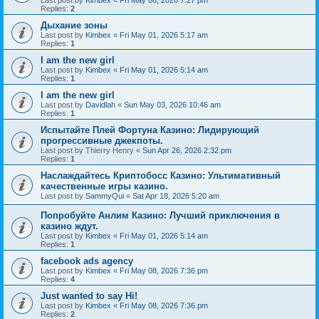
Last post by
Kimbex
«
Fri May 08, 2026 7:27 pm
Replies:
2
Дыхание зоны
Last post by
Kimbex
«
Fri May 01, 2026 5:17 am
Replies:
1
I am the new girl
Last post by
Kimbex
«
Fri May 01, 2026 5:14 am
Replies:
1
I am the new girl
Last post by
Davidlah
«
Sun May 03, 2026 10:46 am
Replies:
1
Испытайте Плей Фортуна Казино: Лидирующий
прогрессивные джекпоты.
Last post by
Thierry Henry
«
Sun Apr 26, 2026 2:32 pm
Replies:
1
Наслаждайтесь Криптобосс Казино: Ультимативный
качественные игры казино.
Last post by
SammyQui
«
Sat Apr 18, 2026 5:20 am
Попробуйте Анлим Казино: Лучший приключения в
казино ждут.
Last post by
Kimbex
«
Fri May 01, 2026 5:14 am
Replies:
1
facebook ads agency
Last post by
Kimbex
«
Fri May 08, 2026 7:36 pm
Replies:
4
Just wanted to say Hi!
Last post by
Kimbex
«
Fri May 08, 2026 7:36 pm
Replies:
2