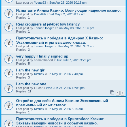
Last post by
Yvette23
«
Sun Apr 26, 2026 10:15 pm
Испытайте Анлим Казино: Волнующий надёжное казино.
Last post by
Davidlah
«
Sat May 02, 2026 8:17 am
Replies:
1
Real croupiers at jet4bet low latency
Last post by
TannerHoeger
«
Sun May 03, 2026 1:56 pm
Replies:
1
Приготовьтесь к победам в Адмирал Х Казино:
Эксклюзивный игры высшего класса.
Last post by
TannerHoeger
«
Thu May 21, 2026 3:02 am
Replies:
3
very happy I finally signed up
Last post by
samanthabert
«
Tue Jul 07, 2026 3:23 pm
Replies:
5
I am the new girl
Last post by
Kimbex
«
Fri May 08, 2026 7:40 pm
Replies:
3
I am the new one
Last post by
Guest
«
Wed Jun 24, 2026 12:03 pm
Replies:
11
1
2
Откройте для себя Анлим Казино: Эксклюзивный
премиальный опыт ставок.
Last post by
Kimbex
«
Fri May 01, 2026 5:14 am
Replies:
1
Приготовьтесь к победам в Криптобосс Казино:
Захватывающий новости и события казино.