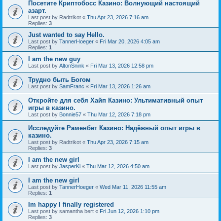
Посетите Криптобосс Казино: Волнующий настоящий
азарт.
Last post by
Radtrikot
«
Thu Apr 23, 2026 7:16 am
Replies:
3
Just wanted to say Hello.
Last post by
TannerHoeger
«
Fri Mar 20, 2026 4:05 am
Replies:
1
I am the new guy
Last post by
AltonSnink
«
Fri Mar 13, 2026 12:58 pm
Трудно быть Богом
Last post by
SamFranc
«
Fri Mar 13, 2026 1:26 am
Откройте для себя Хайп Казино: Ультимативный опыт
игры в казино.
Last post by
Bonnie57
«
Thu Mar 12, 2026 7:18 pm
Исследуйте Раменбет Казино: Надёжный опыт игры в
казино.
Last post by
Radtrikot
«
Thu Apr 23, 2026 7:15 am
Replies:
3
I am the new girl
Last post by
JasperKi
«
Thu Mar 12, 2026 4:50 am
I am the new girl
Last post by
TannerHoeger
«
Wed Mar 11, 2026 11:55 am
Replies:
1
Im happy I finally registered
Last post by
samantha bert
«
Fri Jun 12, 2026 1:10 pm
Replies:
3