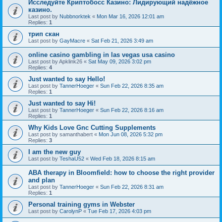
Исследуйте Криптобосс Казино: Лидирующий надёжное
казино.
Last post by
Nubbnorktek
«
Mon Mar 16, 2026 12:01 am
Replies:
1
трип скан
Last post by
GayMacre
«
Sat Feb 21, 2026 3:49 am
online casino gambling in las vegas usa casino
Last post by
Apklink26
«
Sat May 09, 2026 3:02 pm
Replies:
4
Just wanted to say Hello!
Last post by
TannerHoeger
«
Sun Feb 22, 2026 8:35 am
Replies:
1
Just wanted to say Hi!
Last post by
TannerHoeger
«
Sun Feb 22, 2026 8:16 am
Replies:
1
Why Kids Love Gnc Cutting Supplements
Last post by
samanthabert
«
Mon Jun 08, 2026 5:32 pm
Replies:
3
I am the new guy
Last post by
TeshaU52
«
Wed Feb 18, 2026 8:15 am
ABA therapy in Bloomfield: how to choose the right provider
and plan
Last post by
TannerHoeger
«
Sun Feb 22, 2026 8:31 am
Replies:
1
Personal training gyms in Webster
Last post by
CarolynP
«
Tue Feb 17, 2026 4:03 pm