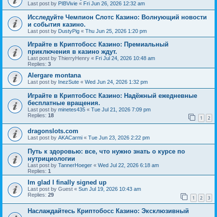
Last post by
PIBVivie
«
Fri Jun 26, 2026 12:32 am
Исследуйте Чемпион Слотс Казино: Волнующий новости
и события казино.
Last post by
DustyPig
«
Thu Jun 25, 2026 1:20 pm
Играйте в Криптобосс Казино: Премиальный
приключения в казино ждут.
Last post by
ThierryHenry
«
Fri Jul 24, 2026 10:48 am
Replies:
3
Alergare montana
Last post by
InezSute
«
Wed Jun 24, 2026 1:32 pm
Играйте в Криптобосс Казино: Надёжный ежедневные
бесплатные вращения.
Last post by
minetes435
«
Tue Jul 21, 2026 7:09 pm
Replies:
18
1
2
dragonslots.com
Last post by
AKACarmi
«
Tue Jun 23, 2026 2:22 pm
Путь к здоровью: все, что нужно знать о курсе по
нутрициологии
Last post by
TannerHoeger
«
Wed Jul 22, 2026 6:18 am
Replies:
1
Im glad I finally signed up
Last post by
Guest
«
Sun Jul 19, 2026 10:43 am
Replies:
29
1
2
3
Наслаждайтесь Криптобосс Казино: Эксклюзивный