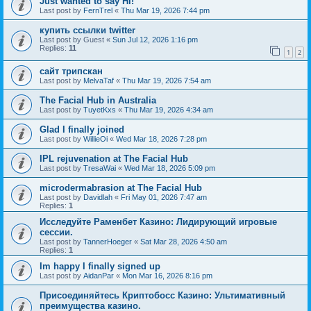
Just wanted to say Hi!
Last post by
FernTrel
«
Thu Mar 19, 2026 7:44 pm
купить ссылки twitter
Last post by
Guest
«
Sun Jul 12, 2026 1:16 pm
Replies:
11
1
2
сайт трипскан
Last post by
MelvaTaf
«
Thu Mar 19, 2026 7:54 am
The Facial Hub in Australia
Last post by
TuyetKxs
«
Thu Mar 19, 2026 4:34 am
Glad I finally joined
Last post by
WillieOi
«
Wed Mar 18, 2026 7:28 pm
IPL rejuvenation at The Facial Hub
Last post by
TresaWai
«
Wed Mar 18, 2026 5:09 pm
microdermabrasion at The Facial Hub
Last post by
Davidlah
«
Fri May 01, 2026 7:47 am
Replies:
1
Исследуйте Раменбет Казино: Лидирующий игровые
сессии.
Last post by
TannerHoeger
«
Sat Mar 28, 2026 4:50 am
Replies:
1
Im happy I finally signed up
Last post by
AidanPar
«
Mon Mar 16, 2026 8:16 pm
Присоединяйтесь Криптобосс Казино: Ультимативный
преимущества казино.