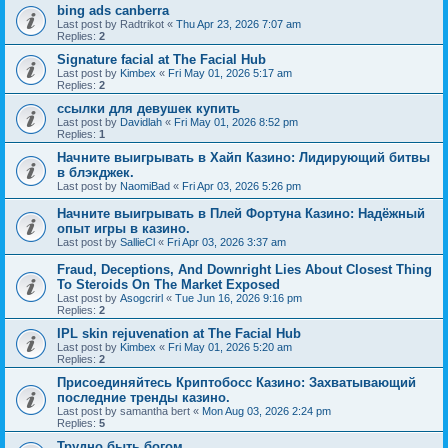
bing ads canberra
Last post by
Radtrikot
«
Thu Apr 23, 2026 7:07 am
Replies:
2
Signature facial at The Facial Hub
Last post by
Kimbex
«
Fri May 01, 2026 5:17 am
Replies:
2
ссылки для девушек купить
Last post by
Davidlah
«
Fri May 01, 2026 8:52 pm
Replies:
1
Начните выигрывать в Хайп Казино: Лидирующий битвы
в блэкджек.
Last post by
NaomiBad
«
Fri Apr 03, 2026 5:26 pm
Начните выигрывать в Плей Фортуна Казино: Надёжный
опыт игры в казино.
Last post by
SallieCl
«
Fri Apr 03, 2026 3:37 am
Fraud, Deceptions, And Downright Lies About Closest Thing
To Steroids On The Market Exposed
Last post by
Asogcrirl
«
Tue Jun 16, 2026 9:16 pm
Replies:
2
IPL skin rejuvenation at The Facial Hub
Last post by
Kimbex
«
Fri May 01, 2026 5:20 am
Replies:
2
Присоединяйтесь Криптобосс Казино: Захватывающий
последние тренды казино.
Last post by
samantha bert
«
Mon Aug 03, 2026 2:24 pm
Replies:
5
Трудно быть богом