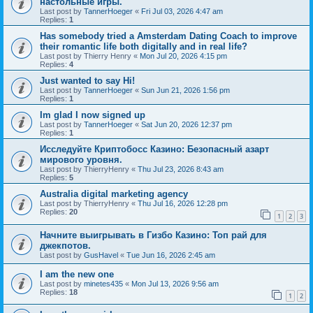
настольные игры.
Last post by
TannerHoeger
«
Fri Jul 03, 2026 4:47 am
Replies:
1
Has somebody tried a Amsterdam Dating Coach to improve
their romantic life both digitally and in real life?
Last post by
Thierry Henry
«
Mon Jul 20, 2026 4:15 pm
Replies:
4
Just wanted to say Hi!
Last post by
TannerHoeger
«
Sun Jun 21, 2026 1:56 pm
Replies:
1
Im glad I now signed up
Last post by
TannerHoeger
«
Sat Jun 20, 2026 12:37 pm
Replies:
1
Исследуйте Криптобосс Казино: Безопасный азарт
мирового уровня.
Last post by
ThierryHenry
«
Thu Jul 23, 2026 8:43 am
Replies:
5
Australia digital marketing agency
Last post by
ThierryHenry
«
Thu Jul 16, 2026 12:28 pm
Replies:
20
1
2
3
Начните выигрывать в Гизбо Казино: Топ рай для
джекпотов.
Last post by
GusHavel
«
Tue Jun 16, 2026 2:45 am
I am the new one
Last post by
minetes435
«
Mon Jul 13, 2026 9:56 am
Replies:
18
1
2