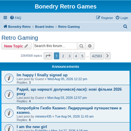
Bonedry Retro Games
FAQ
Register
Login
S
Bonedry Retro
Board index
Retro Gaming
e
Retro Gaming
a
Search
Advanced search
New Topic
r
c
Page
1
of
42583
1
2
3
4
5
42583
Next
1064568 topics
…
h
Announcements
Im happy I finally signed up
Last post by
Guest
«
Wed Aug 05, 2026 12:22 pm
Replies:
3
Радий, що нарешті долучився(-лася): нові фільми 2026
року
Last post by
Guest
«
Mon Aug 03, 2026 12:57 pm
Replies:
4
Попробуйте Гизбо Казино: Лидирующий путешествие в
казино.
Last post by
minetes435
«
Tue Aug 04, 2026 11:43 am
Replies:
8
I am the new girl
Last post by
EulahSto
«
Mon Jul 27, 2026 4:18 pm