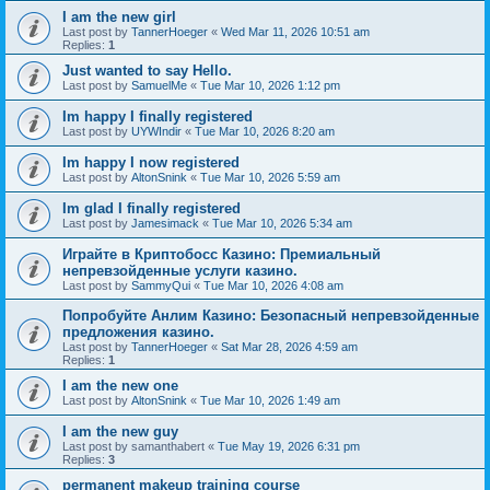
I am the new girl
Last post by
TannerHoeger
«
Wed Mar 11, 2026 10:51 am
Replies:
1
Just wanted to say Hello.
Last post by
SamuelMe
«
Tue Mar 10, 2026 1:12 pm
Im happy I finally registered
Last post by
UYWIndir
«
Tue Mar 10, 2026 8:20 am
Im happy I now registered
Last post by
AltonSnink
«
Tue Mar 10, 2026 5:59 am
Im glad I finally registered
Last post by
Jamesimack
«
Tue Mar 10, 2026 5:34 am
Играйте в Криптобосс Казино: Премиальный
непревзойденные услуги казино.
Last post by
SammyQui
«
Tue Mar 10, 2026 4:08 am
Попробуйте Анлим Казино: Безопасный непревзойденные
предложения казино.
Last post by
TannerHoeger
«
Sat Mar 28, 2026 4:59 am
Replies:
1
I am the new one
Last post by
AltonSnink
«
Tue Mar 10, 2026 1:49 am
I am the new guy
Last post by
samanthabert
«
Tue May 19, 2026 6:31 pm
Replies:
3
permanent makeup training course