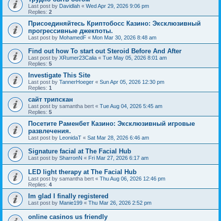
Last post by
Davidlah
«
Wed Apr 29, 2026 9:06 pm
Replies:
2
Присоединяйтесь Криптобосс Казино: Эксклюзивный
прогрессивные джекпоты.
Last post by
MohamedF
«
Mon Mar 30, 2026 8:48 am
Find out how To start out Steroid Before And After
Last post by
XRumer23Calia
«
Tue May 05, 2026 8:01 am
Replies:
5
Investigate This Site
Last post by
TannerHoeger
«
Sun Apr 05, 2026 12:30 pm
Replies:
1
сайт трипскан
Last post by
samantha bert
«
Tue Aug 04, 2026 5:45 am
Replies:
5
Посетите Раменбет Казино: Эксклюзивный игровые
развлечения.
Last post by
LeonidaT
«
Sat Mar 28, 2026 6:46 am
Signature facial at The Facial Hub
Last post by
SharronN
«
Fri Mar 27, 2026 6:17 am
LED light therapy at The Facial Hub
Last post by
samantha bert
«
Thu Aug 06, 2026 12:46 pm
Replies:
4
Im glad I finally registered
Last post by
Manie199
«
Thu Mar 26, 2026 2:52 pm
online casinos us friendly