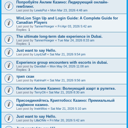
Попробуйте Анлим Казино: Лидирующий онлайн-
гемблинг.
Last post by
LewisPut
«
Mon Mar 23, 2026 4:48 am
WinLion Sign Up and Login Guide: A Complete Guide for
Canadian Players
Last post by
TannerHoeger
«
Fri Apr 03, 2026 5:42 am
Replies:
1
The ultimate long-term date experience in Dubai.
Last post by
TannerHoeger
«
Tue Mar 24, 2026 8:33 am
Replies:
1
Just want to say Hello.
Last post by
LoydJaff
«
Sat Mar 21, 2026 9:54 pm
Experience group encounters with escorts in dubai.
Last post by
Davidlah
«
Mon May 04, 2026 11:08 am
Replies:
3
трип скан
Last post by
KatrinaH
«
Sat Mar 21, 2026 9:56 am
Посетите Анлим Казино: Волнующий азарт в рулетке.
Last post by
TerryOli
«
Sat Mar 21, 2026 8:30 am
Присоединяйтесь Криптобосс Казино: Премиальный
надёжное казино.
Last post by
IrwinWoo
«
Sat Mar 21, 2026 5:10 am
Just want to say Hello.
Last post by
LillaOMe
«
Fri Mar 20, 2026 5:42 am