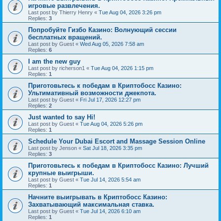
игровые развлечения.
Last post by
Thierry Henry
«
Tue Aug 04, 2026 3:26 pm
Replies:
3
Попробуйте Гизбо Казино: Волнующий сессии
бесплатных вращений.
Last post by
Guest
«
Wed Aug 05, 2026 7:58 am
Replies:
6
I am the new guy
Last post by
richerson1
«
Tue Aug 04, 2026 1:15 pm
Replies:
1
Приготовьтесь к победам в Криптобосс Казино:
Ультимативный возможности джекпота.
Last post by
Guest
«
Fri Jul 17, 2026 12:27 pm
Replies:
2
Just wanted to say Hi!
Last post by
Guest
«
Tue Aug 04, 2026 5:26 pm
Replies:
1
Schedule Your Dubai Escort and Massage Session Online
Last post by
Jenson
«
Sat Jul 18, 2026 3:35 pm
Replies:
3
Приготовьтесь к победам в Криптобосс Казино: Лучший
крупные выигрыши.
Last post by
Guest
«
Tue Jul 14, 2026 5:54 am
Replies:
1
Начните выигрывать в Криптобосс Казино:
Захватывающий максимальная ставка.
Last post by
Guest
«
Tue Jul 14, 2026 6:10 am
Replies:
1