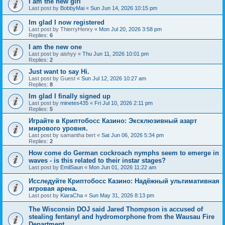
I am the new girl
Last post by
BobbyMai
«
Sun Jun 14, 2026 10:15 pm
Im glad I now registered
Last post by
ThierryHenry
«
Mon Jul 20, 2026 3:58 pm
Replies:
6
I am the new one
Last post by
aishyy
«
Thu Jun 11, 2026 10:01 pm
Replies:
2
Just want to say Hi.
Last post by
Guest
«
Sun Jul 12, 2026 10:27 am
Replies:
8
Im glad I finally signed up
Last post by
minetes435
«
Fri Jul 10, 2026 2:11 pm
Replies:
5
Играйте в Криптобосс Казино: Эксклюзивный азарт
мирового уровня.
Last post by
samantha bert
«
Sat Jun 06, 2026 5:34 pm
Replies:
2
How come do German cockroach nymphs seem to emerge in
waves - is this related to their instar stages?
Last post by
EmilSaun
«
Mon Jun 01, 2026 11:22 am
Исследуйте Криптобосс Казино: Надёжный ультимативная
игровая арена.
Last post by
KiaraCha
«
Sun May 31, 2026 8:13 pm
The Wisconsin DOJ said Jared Thompson is accused of
stealing fentanyl and hydromorphone from the Wausau Fire
Department