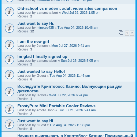
Old-school vs modern: adult video sites comparison
Last post by
samantha bert
«
Wed Jul 29, 2026 1:05 pm
Replies:
2
Just want to say Hi.
Last post by
minetes435
«
Tue Aug 04, 2026 10:48 am
Replies:
12
1
2
I am the new girl
Last post by
Jenson
«
Mon Jul 27, 2026 9:41 am
Replies:
3
Im glad I finally signed up
Last post by
samanthabert
«
Sun Jul 26, 2026 5:05 pm
Replies:
2
Just wanted to say Hello!
Last post by
Guest
«
Tue Aug 04, 2026 11:46 pm
Replies:
6
Исследуйте Криптобосс Казино: Волнующий рай для
джекпотов.
Last post by
Isobel
«
Wed Jul 22, 2026 6:24 pm
Replies:
1
FrostyPure Mini Portable Cooler Reviews
Last post by
Amelia John
«
Tue Jul 21, 2026 5:41 am
Replies:
2
Just want to say Hi.
Last post by
Guest
«
Tue Aug 04, 2026 11:33 pm
Replies:
5
Начните выигрывать в Криптобосс Казино: Премиальный