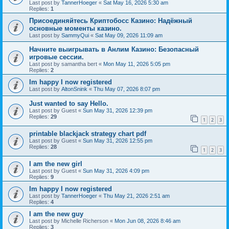
Last post by
TannerHoeger
«
Sat May 16, 2026 5:30 am
Replies:
1
Присоединяйтесь Криптобосс Казино: Надёжный
основные моменты казино.
Last post by
SammyQui
«
Sat May 09, 2026 11:09 am
Начните выигрывать в Анлим Казино: Безопасный
игровые сессии.
Last post by
samantha bert
«
Mon May 11, 2026 5:05 pm
Replies:
2
Im happy I now registered
Last post by
AltonSnink
«
Thu May 07, 2026 8:07 pm
Just wanted to say Hello.
Last post by
Guest
«
Sun May 31, 2026 12:39 pm
Replies:
29
1
2
3
printable blackjack strategy chart pdf
Last post by
Guest
«
Sun May 31, 2026 12:55 pm
Replies:
28
1
2
3
I am the new girl
Last post by
Guest
«
Sun May 31, 2026 4:09 pm
Replies:
9
Im happy I now registered
Last post by
TannerHoeger
«
Thu May 21, 2026 2:51 am
Replies:
4
I am the new guy
Last post by
Michelle Richerson
«
Mon Jun 08, 2026 8:46 am
Replies:
3