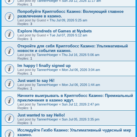
Last post by
TannerHoeger
«
Sun Jul 12, 2026 11:17 am
Replies:
1
Попробуйте Криптобосс Казино: Волнующий главное
развлечение в казино.
Last post by
Guest
«
Thu Jul 09, 2026 5:25 am
Replies:
3
Explore Hundreds of Games at Nyxbets
Last post by
Guest
«
Tue Jul 07, 2026 5:12 am
Replies:
1
Откройте для себя Криптобосс Казино: Ультимативный
новости и события казино.
Last post by
TannerHoeger
«
Thu Jul 16, 2026 5:06 am
Replies:
1
Im happy I finally signed up
Last post by
TannerHoeger
«
Mon Jul 06, 2026 3:04 am
Replies:
1
Just want to say Hi!
Last post by
TannerHoeger
«
Mon Jul 06, 2026 1:44 am
Replies:
1
Начните выигрывать в Криптобосс Казино: Премиальный
приключения в казино ждут.
Last post by
TannerHoeger
«
Sun Jul 12, 2026 2:47 pm
Replies:
1
Just wanted to say Hello!
Last post by
TannerHoeger
«
Sun Jul 05, 2026 3:35 pm
Replies:
1
Исследуйте Гизбо Казино: Ультимативный чудесный мир
казино.