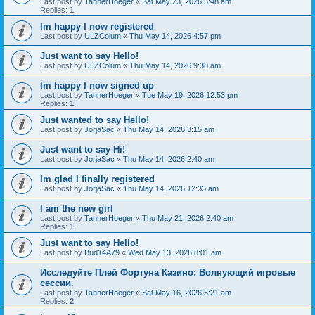
Last post by
TannerHoeger
«
Sat May 23, 2026 5:48 am
Replies:
1
Im happy I now registered
Last post by
ULZColum
«
Thu May 14, 2026 4:57 pm
Just want to say Hello!
Last post by
ULZColum
«
Thu May 14, 2026 9:38 am
Im happy I now signed up
Last post by
TannerHoeger
«
Tue May 19, 2026 12:53 pm
Replies:
1
Just wanted to say Hello!
Last post by
JorjaSac
«
Thu May 14, 2026 3:15 am
Just want to say Hi!
Last post by
JorjaSac
«
Thu May 14, 2026 2:40 am
Im glad I finally registered
Last post by
JorjaSac
«
Thu May 14, 2026 12:33 am
I am the new girl
Last post by
TannerHoeger
«
Thu May 21, 2026 2:40 am
Replies:
1
Just want to say Hello!
Last post by
Bud14A79
«
Wed May 13, 2026 8:01 am
Исследуйте Плей Фортуна Казино: Волнующий игровые
сессии.
Last post by
TannerHoeger
«
Sat May 16, 2026 5:21 am
Replies:
2