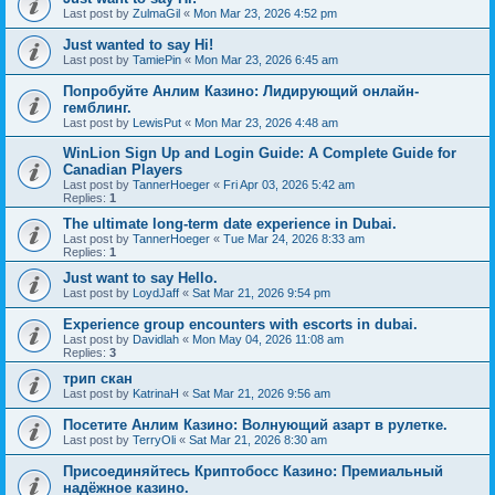
Last post by
ZulmaGil
«
Mon Mar 23, 2026 4:52 pm
Just wanted to say Hi!
Last post by
TamiePin
«
Mon Mar 23, 2026 6:45 am
Попробуйте Анлим Казино: Лидирующий онлайн-
гемблинг.
Last post by
LewisPut
«
Mon Mar 23, 2026 4:48 am
WinLion Sign Up and Login Guide: A Complete Guide for
Canadian Players
Last post by
TannerHoeger
«
Fri Apr 03, 2026 5:42 am
Replies:
1
The ultimate long-term date experience in Dubai.
Last post by
TannerHoeger
«
Tue Mar 24, 2026 8:33 am
Replies:
1
Just want to say Hello.
Last post by
LoydJaff
«
Sat Mar 21, 2026 9:54 pm
Experience group encounters with escorts in dubai.
Last post by
Davidlah
«
Mon May 04, 2026 11:08 am
Replies:
3
трип скан
Last post by
KatrinaH
«
Sat Mar 21, 2026 9:56 am
Посетите Анлим Казино: Волнующий азарт в рулетке.
Last post by
TerryOli
«
Sat Mar 21, 2026 8:30 am
Присоединяйтесь Криптобосс Казино: Премиальный
надёжное казино.