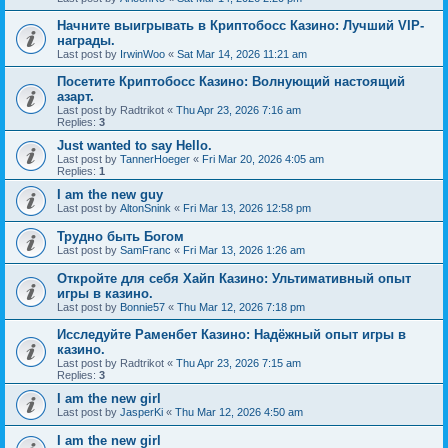
Начните выигрывать в Криптобосс Казино: Лучший VIP-
награды.
Last post by
IrwinWoo
«
Sat Mar 14, 2026 11:21 am
Посетите Криптобосс Казино: Волнующий настоящий
азарт.
Last post by
Radtrikot
«
Thu Apr 23, 2026 7:16 am
Replies:
3
Just wanted to say Hello.
Last post by
TannerHoeger
«
Fri Mar 20, 2026 4:05 am
Replies:
1
I am the new guy
Last post by
AltonSnink
«
Fri Mar 13, 2026 12:58 pm
Трудно быть Богом
Last post by
SamFranc
«
Fri Mar 13, 2026 1:26 am
Откройте для себя Хайп Казино: Ультимативный опыт
игры в казино.
Last post by
Bonnie57
«
Thu Mar 12, 2026 7:18 pm
Исследуйте Раменбет Казино: Надёжный опыт игры в
казино.
Last post by
Radtrikot
«
Thu Apr 23, 2026 7:15 am
Replies:
3
I am the new girl
Last post by
JasperKi
«
Thu Mar 12, 2026 4:50 am
I am the new girl