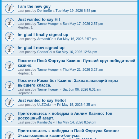
I am the new guy
Last post by
DeniceSe
«
Tue May 19, 2026 8:58 pm
Just wanted to say Hi!
Last post by
TannerHoeger
«
Sun May 17, 2026 2:57 pm
Replies:
1
Im glad I finally signed up
Last post by
ArmandCh
«
Sat May 16, 2026 2:57 pm
Im glad I now signed up
Last post by
ChaseCol
«
Sat May 16, 2026 12:54 pm
Посетите Плей Фортуна Казино: Лучший круг победителей
казино.
Last post by
TannerHoeger
«
Thu May 21, 2026 3:27 am
Replies:
1
Посетите Раменбет Казино: Захватывающий игры
высшего класса.
Last post by
TannerHoeger
«
Sat Jun 06, 2026 6:31 am
Replies:
1
Just wanted to say Hello!
Last post by
ULZColum
«
Fri May 15, 2026 4:35 am
Приготовьтесь к победам в Анлим Казино: Топ
роскошный азарт.
Last post by
KandisOg
«
Thu May 14, 2026 8:59 pm
Приготовьтесь к победам в Плей Фортуна Казино:
Эксклюзивный казино-бонусы.