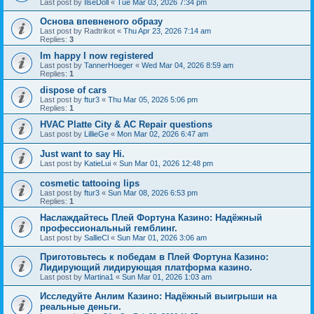
Last post by
IlseDoll
«
Tue Mar 03, 2026 7:34 pm
Основа впевненого образу
Last post by
Radtrikot
«
Thu Apr 23, 2026 7:14 am
Replies:
3
Im happy I now registered
Last post by
TannerHoeger
«
Wed Mar 04, 2026 8:59 am
Replies:
1
dispose of cars
Last post by
ftur3
«
Thu Mar 05, 2026 5:06 pm
Replies:
1
HVAC Platte City & AC Repair questions
Last post by
LillieGe
«
Mon Mar 02, 2026 6:47 am
Just want to say Hi.
Last post by
KatieLui
«
Sun Mar 01, 2026 12:48 pm
cosmetic tattooing lips
Last post by
ftur3
«
Sun Mar 08, 2026 6:53 pm
Replies:
1
Наслаждайтесь Плей Фортуна Казино: Надёжный
профессиональный гемблинг.
Last post by
SallieCl
«
Sun Mar 01, 2026 3:06 am
Приготовьтесь к победам в Плей Фортуна Казино:
Лидирующий лидирующая платформа казино.
Last post by
Martina1
«
Sun Mar 01, 2026 1:03 am
Исследуйте Анлим Казино: Надёжный выигрыши на
реальные деньги.