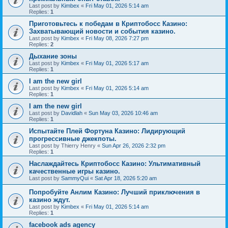
Last post by
Kimbex
«
Fri May 01, 2026 5:14 am
Replies:
1
Приготовьтесь к победам в Криптобосс Казино:
Захватывающий новости и события казино.
Last post by
Kimbex
«
Fri May 08, 2026 7:27 pm
Replies:
2
Дыхание зоны
Last post by
Kimbex
«
Fri May 01, 2026 5:17 am
Replies:
1
I am the new girl
Last post by
Kimbex
«
Fri May 01, 2026 5:14 am
Replies:
1
I am the new girl
Last post by
Davidlah
«
Sun May 03, 2026 10:46 am
Replies:
1
Испытайте Плей Фортуна Казино: Лидирующий
прогрессивные джекпоты.
Last post by
Thierry Henry
«
Sun Apr 26, 2026 2:32 pm
Replies:
1
Наслаждайтесь Криптобосс Казино: Ультимативный
качественные игры казино.
Last post by
SammyQui
«
Sat Apr 18, 2026 5:20 am
Попробуйте Анлим Казино: Лучший приключения в
казино ждут.
Last post by
Kimbex
«
Fri May 01, 2026 5:14 am
Replies:
1
facebook ads agency