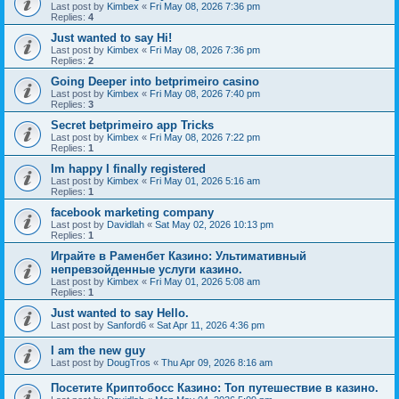
Last post by
Kimbex
«
Fri May 08, 2026 7:36 pm
Replies:
4
Just wanted to say Hi!
Last post by
Kimbex
«
Fri May 08, 2026 7:36 pm
Replies:
2
Going Deeper into betprimeiro casino
Last post by
Kimbex
«
Fri May 08, 2026 7:40 pm
Replies:
3
Secret betprimeiro app Tricks
Last post by
Kimbex
«
Fri May 08, 2026 7:22 pm
Replies:
1
Im happy I finally registered
Last post by
Kimbex
«
Fri May 01, 2026 5:16 am
Replies:
1
facebook marketing company
Last post by
Davidlah
«
Sat May 02, 2026 10:13 pm
Replies:
1
Играйте в Раменбет Казино: Ультимативный
непревзойденные услуги казино.
Last post by
Kimbex
«
Fri May 01, 2026 5:08 am
Replies:
1
Just wanted to say Hello.
Last post by
Sanford6
«
Sat Apr 11, 2026 4:36 pm
I am the new guy
Last post by
DougTros
«
Thu Apr 09, 2026 8:16 am
Посетите Криптобосс Казино: Топ путешествие в казино.