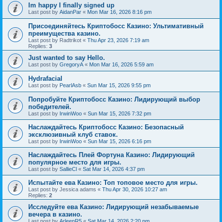
Im happy I finally signed up
Last post by
AidanPar
«
Mon Mar 16, 2026 8:16 pm
Присоединяйтесь Криптобосс Казино: Ультимативный
преимущества казино.
Last post by
Radtrikot
«
Thu Apr 23, 2026 7:19 am
Replies:
3
Just wanted to say Hello.
Last post by
GregoryA
«
Mon Mar 16, 2026 5:59 am
Hydrafacial
Last post by
PearlAsb
«
Sun Mar 15, 2026 9:55 pm
Попробуйте Криптобосс Казино: Лидирующий выбор
победителей.
Last post by
IrwinWoo
«
Sun Mar 15, 2026 7:32 pm
Наслаждайтесь Криптобосс Казино: Безопасный
эксклюзивный клуб ставок.
Last post by
IrwinWoo
«
Sun Mar 15, 2026 6:16 pm
Наслаждайтесь Плей Фортуна Казино: Лидирующий
популярное место для игры.
Last post by
SallieCl
«
Sat Mar 14, 2026 4:37 pm
Испытайте ева Казино: Топ топовое место для игры.
Last post by
Jessica adams
«
Thu Apr 30, 2026 10:27 am
Replies:
2
Исследуйте ева Казино: Лидирующий незабываемые
вечера в казино.
Last post by
ArleenR5
«
Sat Mar 14, 2026 2:20 pm