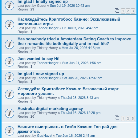
Im glad I finally signed up
Last post by
Guest
«
Sun Jul 19, 2026 10:43 am
Replies:
29
1
2
3
Наслаждайтесь Криптобосс Казино: Эксклюзивный
настольные игры.
Last post by
TannerHoeger
«
Fri Jul 03, 2026 4:47 am
Replies:
1
Has somebody tried a Amsterdam Dating Coach to improve
their romantic life both digitally and in real life?
Last post by
Thierry Henry
«
Mon Jul 20, 2026 4:15 pm
Replies:
4
Just wanted to say Hi!
Last post by
TannerHoeger
«
Sun Jun 21, 2026 1:56 pm
Replies:
1
Im glad I now signed up
Last post by
TannerHoeger
«
Sat Jun 20, 2026 12:37 pm
Replies:
1
Исследуйте Криптобосс Казино: Безопасный азарт
мирового уровня.
Last post by
ThierryHenry
«
Thu Jul 23, 2026 8:43 am
Replies:
5
Australia digital marketing agency
Last post by
ThierryHenry
«
Thu Jul 16, 2026 12:28 pm
Replies:
20
1
2
3
Начните выигрывать в Гизбо Казино: Топ рай для
джекпотов.
Last post by
GusHavel
«
Tue Jun 16, 2026 2:45 am