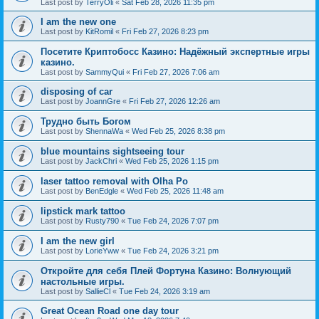
Last post by
TerryOli
«
Sat Feb 28, 2026 11:35 pm
I am the new one
Last post by
KitRomil
«
Fri Feb 27, 2026 8:23 pm
Посетите Криптобосс Казино: Надёжный экспертные игры
казино.
Last post by
SammyQui
«
Fri Feb 27, 2026 7:06 am
disposing of car
Last post by
JoannGre
«
Fri Feb 27, 2026 12:26 am
Трудно быть Богом
Last post by
ShennaWa
«
Wed Feb 25, 2026 8:38 pm
blue mountains sightseeing tour
Last post by
JackChri
«
Wed Feb 25, 2026 1:15 pm
laser tattoo removal with Olha Po
Last post by
BenEdgle
«
Wed Feb 25, 2026 11:48 am
lipstick mark tattoo
Last post by
Rusty790
«
Tue Feb 24, 2026 7:07 pm
I am the new girl
Last post by
LorieYww
«
Tue Feb 24, 2026 3:21 pm
Откройте для себя Плей Фортуна Казино: Волнующий
настольные игры.
Last post by
SallieCl
«
Tue Feb 24, 2026 3:19 am
Great Ocean Road one day tour