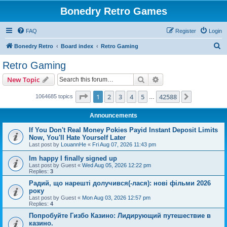
Bonedry Retro Games
FAQ
Register
Login
S
Bonedry Retro
Board index
Retro Gaming
e
Retro Gaming
a
Search
Advanced search
New Topic
r
c
Page
1
of
42588
1
2
3
4
5
42588
Next
1064685 topics
…
h
Announcements
If You Don't Real Money Pokies Payid Instant Deposit Limits
Now, You'll Hate Yourself Later
Last post by
LouannHe
«
Fri Aug 07, 2026 11:43 pm
Im happy I finally signed up
Last post by
Guest
«
Wed Aug 05, 2026 12:22 pm
Replies:
3
Радий, що нарешті долучився(-лася): нові фільми 2026
року
Last post by
Guest
«
Mon Aug 03, 2026 12:57 pm
Replies:
4
Попробуйте Гизбо Казино: Лидирующий путешествие в
казино.