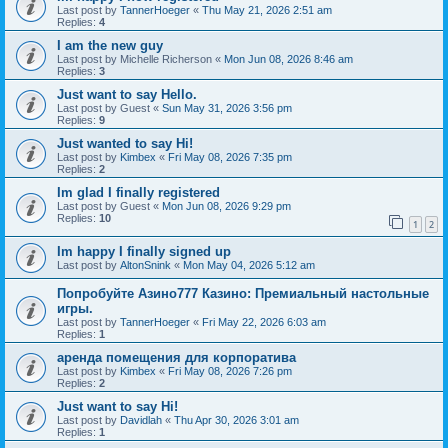
Last post by
TannerHoeger
«
Thu May 21, 2026 2:51 am
Replies:
4
I am the new guy
Last post by
Michelle Richerson
«
Mon Jun 08, 2026 8:46 am
Replies:
3
Just want to say Hello.
Last post by
Guest
«
Sun May 31, 2026 3:56 pm
Replies:
9
Just wanted to say Hi!
Last post by
Kimbex
«
Fri May 08, 2026 7:35 pm
Replies:
2
Im glad I finally registered
Last post by
Guest
«
Mon Jun 08, 2026 9:29 pm
Replies:
10
1
2
Im happy I finally signed up
Last post by
AltonSnink
«
Mon May 04, 2026 5:12 am
Попробуйте Азино777 Казино: Премиальный настольные
игры.
Last post by
TannerHoeger
«
Fri May 22, 2026 6:03 am
Replies:
1
аренда помещения для корпоратива
Last post by
Kimbex
«
Fri May 08, 2026 7:26 pm
Replies:
2
Just want to say Hi!
Last post by
Davidlah
«
Thu Apr 30, 2026 3:01 am
Replies:
1