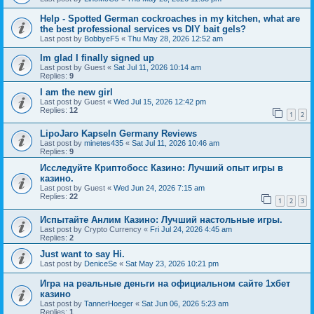
Help - Spotted German cockroaches in my kitchen, what are
the best professional services vs DIY bait gels?
Last post by
BobbyeF5
«
Thu May 28, 2026 12:52 am
Im glad I finally signed up
Last post by
Guest
«
Sat Jul 11, 2026 10:14 am
Replies:
9
I am the new girl
Last post by
Guest
«
Wed Jul 15, 2026 12:42 pm
Replies:
12
1
2
LipoJaro Kapseln Germany Reviews
Last post by
minetes435
«
Sat Jul 11, 2026 10:46 am
Replies:
9
Исследуйте Криптобосс Казино: Лучший опыт игры в
казино.
Last post by
Guest
«
Wed Jun 24, 2026 7:15 am
Replies:
22
1
2
3
Испытайте Анлим Казино: Лучший настольные игры.
Last post by
Crypto Currency
«
Fri Jul 24, 2026 4:45 am
Replies:
2
Just want to say Hi.
Last post by
DeniceSe
«
Sat May 23, 2026 10:21 pm
Игра на реальные деньги на официальном сайте 1хбет
казино
Last post by
TannerHoeger
«
Sat Jun 06, 2026 5:23 am
Replies:
1