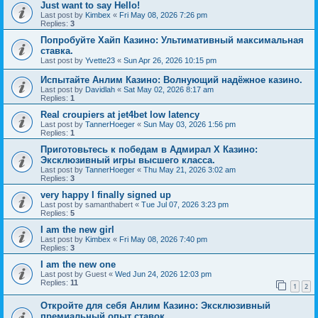
Just want to say Hello!
Last post by
Kimbex
«
Fri May 08, 2026 7:26 pm
Replies:
3
Попробуйте Хайп Казино: Ультимативный максимальная
ставка.
Last post by
Yvette23
«
Sun Apr 26, 2026 10:15 pm
Испытайте Анлим Казино: Волнующий надёжное казино.
Last post by
Davidlah
«
Sat May 02, 2026 8:17 am
Replies:
1
Real croupiers at jet4bet low latency
Last post by
TannerHoeger
«
Sun May 03, 2026 1:56 pm
Replies:
1
Приготовьтесь к победам в Адмирал Х Казино:
Эксклюзивный игры высшего класса.
Last post by
TannerHoeger
«
Thu May 21, 2026 3:02 am
Replies:
3
very happy I finally signed up
Last post by
samanthabert
«
Tue Jul 07, 2026 3:23 pm
Replies:
5
I am the new girl
Last post by
Kimbex
«
Fri May 08, 2026 7:40 pm
Replies:
3
I am the new one
Last post by
Guest
«
Wed Jun 24, 2026 12:03 pm
Replies:
11
1
2
Откройте для себя Анлим Казино: Эксклюзивный
премиальный опыт ставок.