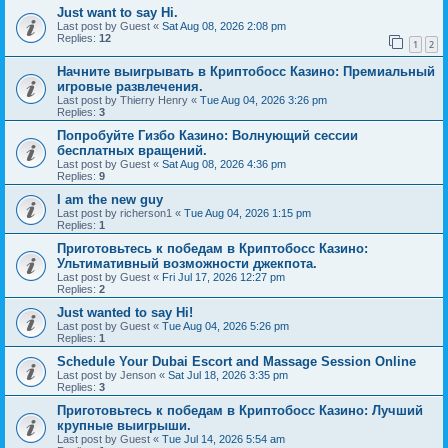
Just want to say Hi.
Last post by
Guest
«
Sat Aug 08, 2026 2:08 pm
Replies:
12
1
2
Начните выигрывать в Криптобосс Казино: Премиальный
игровые развлечения.
Last post by
Thierry Henry
«
Tue Aug 04, 2026 3:26 pm
Replies:
3
Попробуйте Гизбо Казино: Волнующий сессии
бесплатных вращений.
Last post by
Guest
«
Sat Aug 08, 2026 4:36 pm
Replies:
9
I am the new guy
Last post by
richerson1
«
Tue Aug 04, 2026 1:15 pm
Replies:
1
Приготовьтесь к победам в Криптобосс Казино:
Ультимативный возможности джекпота.
Last post by
Guest
«
Fri Jul 17, 2026 12:27 pm
Replies:
2
Just wanted to say Hi!
Last post by
Guest
«
Tue Aug 04, 2026 5:26 pm
Replies:
1
Schedule Your Dubai Escort and Massage Session Online
Last post by
Jenson
«
Sat Jul 18, 2026 3:35 pm
Replies:
3
Приготовьтесь к победам в Криптобосс Казино: Лучший
крупные выигрыши.
Last post by
Guest
«
Tue Jul 14, 2026 5:54 am