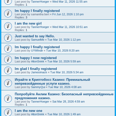
Last post by
TannerHoeger
«
Wed Mar 11, 2026 11:55 am
Replies:
1
Im happy I finally registered
Last post by
samantha bert
«
Fri Jun 12, 2026 1:10 pm
Replies:
3
I am the new girl
Last post by
TannerHoeger
«
Wed Mar 11, 2026 10:51 am
Replies:
1
Just wanted to say Hello.
Last post by
SamuelMe
«
Tue Mar 10, 2026 1:12 pm
Im happy I finally registered
Last post by
UYWIndir
«
Tue Mar 10, 2026 8:20 am
Im happy I now registered
Last post by
AltonSnink
«
Tue Mar 10, 2026 5:59 am
Im glad I finally registered
Last post by
Jamesimack
«
Tue Mar 10, 2026 5:34 am
Играйте в Криптобосс Казино: Премиальный
непревзойденные услуги казино.
Last post by
SammyQui
«
Tue Mar 10, 2026 4:08 am
Попробуйте Анлим Казино: Безопасный непревзойденные
предложения казино.
Last post by
TannerHoeger
«
Sat Mar 28, 2026 4:59 am
Replies:
1
I am the new one
Last post by
AltonSnink
«
Tue Mar 10, 2026 1:49 am