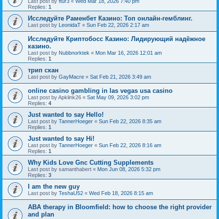
Last post by
ftur3
«
Wed Mar 18, 2026 7:40 pm
Replies:
1
Исследуйте Раменбет Казино: Топ онлайн-гемблинг.
Last post by
LeonidaT
«
Sun Feb 22, 2026 2:17 am
Исследуйте Криптобосс Казино: Лидирующий надёжное
казино.
Last post by
Nubbnorktek
«
Mon Mar 16, 2026 12:01 am
Replies:
1
трип скан
Last post by
GayMacre
«
Sat Feb 21, 2026 3:49 am
online casino gambling in las vegas usa casino
Last post by
Apklink26
«
Sat May 09, 2026 3:02 pm
Replies:
4
Just wanted to say Hello!
Last post by
TannerHoeger
«
Sun Feb 22, 2026 8:35 am
Replies:
1
Just wanted to say Hi!
Last post by
TannerHoeger
«
Sun Feb 22, 2026 8:16 am
Replies:
1
Why Kids Love Gnc Cutting Supplements
Last post by
samanthabert
«
Mon Jun 08, 2026 5:32 pm
Replies:
3
I am the new guy
Last post by
TeshaU52
«
Wed Feb 18, 2026 8:15 am
ABA therapy in Bloomfield: how to choose the right provider
and plan