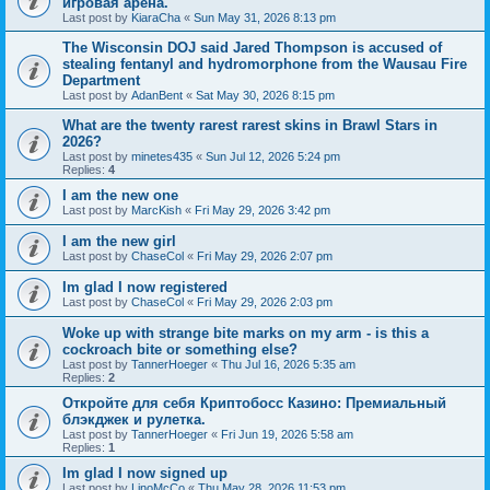
игровая арена.
Last post by
KiaraCha
«
Sun May 31, 2026 8:13 pm
The Wisconsin DOJ said Jared Thompson is accused of
stealing fentanyl and hydromorphone from the Wausau Fire
Department
Last post by
AdanBent
«
Sat May 30, 2026 8:15 pm
What are the twenty rarest rarest skins in Brawl Stars in
2026?
Last post by
minetes435
«
Sun Jul 12, 2026 5:24 pm
Replies:
4
I am the new one
Last post by
MarcKish
«
Fri May 29, 2026 3:42 pm
I am the new girl
Last post by
ChaseCol
«
Fri May 29, 2026 2:07 pm
Im glad I now registered
Last post by
ChaseCol
«
Fri May 29, 2026 2:03 pm
Woke up with strange bite marks on my arm - is this a
cockroach bite or something else?
Last post by
TannerHoeger
«
Thu Jul 16, 2026 5:35 am
Replies:
2
Откройте для себя Криптобосс Казино: Премиальный
блэкджек и рулетка.
Last post by
TannerHoeger
«
Fri Jun 19, 2026 5:58 am
Replies:
1
Im glad I now signed up
Last post by
LinoMcCo
«
Thu May 28, 2026 11:53 pm