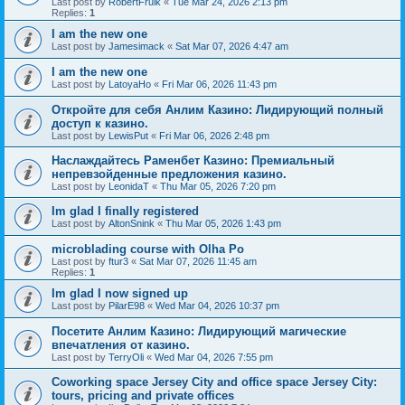
Last post by
RobertFrulk
«
Tue Mar 24, 2026 2:13 pm
Replies:
1
I am the new one
Last post by
Jamesimack
«
Sat Mar 07, 2026 4:47 am
I am the new one
Last post by
LatoyaHo
«
Fri Mar 06, 2026 11:43 pm
Откройте для себя Анлим Казино: Лидирующий полный
доступ к казино.
Last post by
LewisPut
«
Fri Mar 06, 2026 2:48 pm
Наслаждайтесь Раменбет Казино: Премиальный
непревзойденные предложения казино.
Last post by
LeonidaT
«
Thu Mar 05, 2026 7:20 pm
Im glad I finally registered
Last post by
AltonSnink
«
Thu Mar 05, 2026 1:43 pm
microblading course with Olha Po
Last post by
ftur3
«
Sat Mar 07, 2026 11:45 am
Replies:
1
Im glad I now signed up
Last post by
PilarE98
«
Wed Mar 04, 2026 10:37 pm
Посетите Анлим Казино: Лидирующий магические
впечатления от казино.
Last post by
TerryOli
«
Wed Mar 04, 2026 7:55 pm
Coworking space Jersey City and office space Jersey City:
tours, pricing and private offices