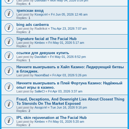
Last post by
Davidlah
«
Mon May 04, 2026 5:09 pm
Replies:
4
трипскан вход
Last post by
Kswgcrirl
«
Fri Jun 05, 2026 12:46 am
Replies:
1
bing ads canberra
Last post by
Radtrikot
«
Thu Apr 23, 2026 7:07 am
Replies:
2
Signature facial at The Facial Hub
Last post by
Kimbex
«
Fri May 01, 2026 5:17 am
Replies:
2
ссылки для девушек купить
Last post by
Davidlah
«
Fri May 01, 2026 8:52 pm
Replies:
1
Начните выигрывать в Хайп Казино: Лидирующий битвы
в блэкджек.
Last post by
NaomiBad
«
Fri Apr 03, 2026 5:26 pm
Начните выигрывать в Плей Фортуна Казино: Надёжный
опыт игры в казино.
Last post by
SallieCl
«
Fri Apr 03, 2026 3:37 am
Fraud, Deceptions, And Downright Lies About Closest Thing
To Steroids On The Market Exposed
Last post by
Asogcrirl
«
Tue Jun 16, 2026 9:16 pm
Replies:
2
IPL skin rejuvenation at The Facial Hub
Last post by
Kimbex
«
Fri May 01, 2026 5:20 am
Replies:
2