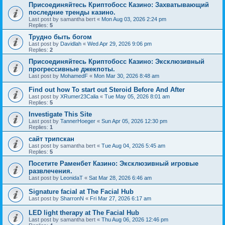
Присоединяйтесь Криптобосс Казино: Захватывающий
последние тренды казино.
Last post by
samantha bert
«
Mon Aug 03, 2026 2:24 pm
Replies:
5
Трудно быть богом
Last post by
Davidlah
«
Wed Apr 29, 2026 9:06 pm
Replies:
2
Присоединяйтесь Криптобосс Казино: Эксклюзивный
прогрессивные джекпоты.
Last post by
MohamedF
«
Mon Mar 30, 2026 8:48 am
Find out how To start out Steroid Before And After
Last post by
XRumer23Calia
«
Tue May 05, 2026 8:01 am
Replies:
5
Investigate This Site
Last post by
TannerHoeger
«
Sun Apr 05, 2026 12:30 pm
Replies:
1
сайт трипскан
Last post by
samantha bert
«
Tue Aug 04, 2026 5:45 am
Replies:
5
Посетите Раменбет Казино: Эксклюзивный игровые
развлечения.
Last post by
LeonidaT
«
Sat Mar 28, 2026 6:46 am
Signature facial at The Facial Hub
Last post by
SharronN
«
Fri Mar 27, 2026 6:17 am
LED light therapy at The Facial Hub
Last post by
samantha bert
«
Thu Aug 06, 2026 12:46 pm