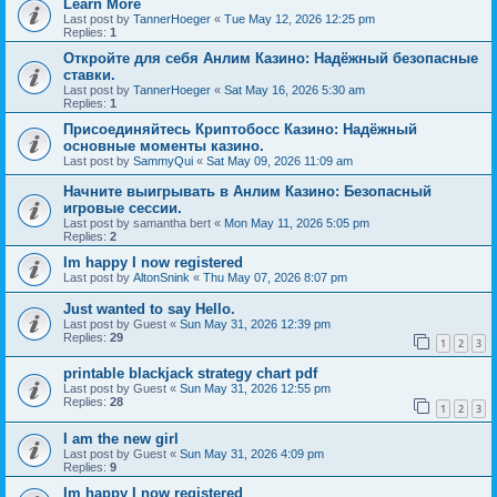
Learn More
Last post by
TannerHoeger
«
Tue May 12, 2026 12:25 pm
Replies:
1
Откройте для себя Анлим Казино: Надёжный безопасные
ставки.
Last post by
TannerHoeger
«
Sat May 16, 2026 5:30 am
Replies:
1
Присоединяйтесь Криптобосс Казино: Надёжный
основные моменты казино.
Last post by
SammyQui
«
Sat May 09, 2026 11:09 am
Начните выигрывать в Анлим Казино: Безопасный
игровые сессии.
Last post by
samantha bert
«
Mon May 11, 2026 5:05 pm
Replies:
2
Im happy I now registered
Last post by
AltonSnink
«
Thu May 07, 2026 8:07 pm
Just wanted to say Hello.
Last post by
Guest
«
Sun May 31, 2026 12:39 pm
Replies:
29
1
2
3
printable blackjack strategy chart pdf
Last post by
Guest
«
Sun May 31, 2026 12:55 pm
Replies:
28
1
2
3
I am the new girl
Last post by
Guest
«
Sun May 31, 2026 4:09 pm
Replies:
9
Im happy I now registered