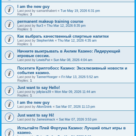
I am the new guy
Last post by
samanthabert
«
Tue May 19, 2026 6:31 pm
Replies:
3
permanent makeup training course
Last post by
ftur3
«
Thu Mar 12, 2026 8:35 pm
Replies:
1
Как выбрать качественный спиртные напитки
Last post by
StephenVek
«
Thu Mar 12, 2026 4:35 am
Replies:
1
Начните выигрывать в Анлим Казино: Лидирующий
игровые сессии.
Last post by
LewisPut
«
Sun Mar 08, 2026 4:04 am
Посетите Криптобосс Казино: Эксклюзивный новости и
события казино.
Last post by
TannerHoeger
«
Fri Mar 13, 2026 5:52 am
Replies:
1
Just want to say Hello!
Last post by
jollylara39
«
Mon Mar 09, 2026 11:44 am
Replies:
1
I am the new guy
Last post by
AltonSnink
«
Sat Mar 07, 2026 11:13 pm
Just want to say Hi!
Last post by
Jamesimack
«
Sat Mar 07, 2026 3:53 pm
Испытайте Плей Фортуна Казино: Лучший опыт игры в
казино.