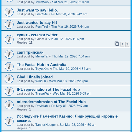
Last post by
IrwinWoo
«
Sat Mar 21, 2026 5:10 am
Just want to say Hello.
Last post by
LillaOMe
«
Fri Mar 20, 2026 5:42 am
Just wanted to say Hi!
Last post by
FernTrel
«
Thu Mar 19, 2026 7:44 pm
купить ссылки twitter
Last post by
Guest
«
Sun Jul 12, 2026 1:16 pm
Replies:
11
1
2
сайт трипскан
Last post by
MelvaTaf
«
Thu Mar 19, 2026 7:54 am
The Facial Hub in Australia
Last post by
TuyetKxs
«
Thu Mar 19, 2026 4:34 am
Glad I finally joined
Last post by
WillieOi
«
Wed Mar 18, 2026 7:28 pm
IPL rejuvenation at The Facial Hub
Last post by
TresaWai
«
Wed Mar 18, 2026 5:09 pm
microdermabrasion at The Facial Hub
Last post by
Davidlah
«
Fri May 01, 2026 7:47 am
Replies:
1
Исследуйте Раменбет Казино: Лидирующий игровые
сессии.
Last post by
TannerHoeger
«
Sat Mar 28, 2026 4:50 am
Replies:
1