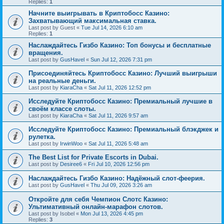
Replies:
1
Начните выигрывать в Криптобосс Казино:
Захватывающий максимальная ставка.
Last post by
Guest
«
Tue Jul 14, 2026 6:10 am
Replies:
1
Наслаждайтесь Гизбо Казино: Топ бонусы и бесплатные
вращения.
Last post by
GusHavel
«
Sun Jul 12, 2026 7:31 pm
Присоединяйтесь Криптобосс Казино: Лучший выигрыши
на реальные деньги.
Last post by
KiaraCha
«
Sat Jul 11, 2026 12:52 pm
Исследуйте Криптобосс Казино: Премиальный лучшие в
своём классе слоты.
Last post by
KiaraCha
«
Sat Jul 11, 2026 9:57 am
Исследуйте Криптобосс Казино: Премиальный блэкджек и
рулетка.
Last post by
IrwinWoo
«
Sat Jul 11, 2026 5:48 am
The Best List for Private Escorts in Dubai.
Last post by
Desiree6
«
Fri Jul 10, 2026 12:56 pm
Наслаждайтесь Гизбо Казино: Надёжный слот-феерия.
Last post by
GusHavel
«
Thu Jul 09, 2026 3:26 am
Откройте для себя Чемпион Слотс Казино:
Ультимативный онлайн-марафон слотов.
Last post by
Isobel
«
Mon Jul 13, 2026 4:45 pm
Replies:
3