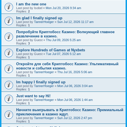
I am the new one
Last post by
Isobel
«
Mon Jul 20, 2026 9:34 am
Replies:
2
Im glad I finally signed up
Last post by
TannerHoeger
«
Sun Jul 12, 2026 11:17 am
Replies:
1
Попробуйте Криптобосс Казино: Волнующий главное
развлечение в казино.
Last post by
Guest
«
Thu Jul 09, 2026 5:25 am
Replies:
3
Explore Hundreds of Games at Nyxbets
Last post by
Guest
«
Tue Jul 07, 2026 5:12 am
Replies:
1
Откройте для себя Криптобосс Казино: Ультимативный
новости и события казино.
Last post by
TannerHoeger
«
Thu Jul 16, 2026 5:06 am
Replies:
1
Im happy I finally signed up
Last post by
TannerHoeger
«
Mon Jul 06, 2026 3:04 am
Replies:
1
Just want to say Hi!
Last post by
TannerHoeger
«
Mon Jul 06, 2026 1:44 am
Replies:
1
Начните выигрывать в Криптобосс Казино: Премиальный
приключения в казино ждут.
Last post by
TannerHoeger
«
Sun Jul 12, 2026 2:47 pm
Replies:
1