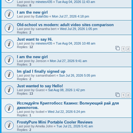
Last post by
minetes435
«
Tue Aug 04, 2026 11:43 am
Replies:
8
I am the new girl
Last post by
EulahSto
«
Mon Jul 27, 2026 4:18 pm
Old-school vs modern: adult video sites comparison
Last post by
samantha bert
«
Wed Jul 29, 2026 1:05 pm
Replies:
2
Just want to say Hi.
Last post by
minetes435
«
Tue Aug 04, 2026 10:48 am
Replies:
12
1
2
I am the new girl
Last post by
Jenson
«
Mon Jul 27, 2026 9:41 am
Replies:
3
Im glad I finally signed up
Last post by
samanthabert
«
Sun Jul 26, 2026 5:05 pm
Replies:
2
Just wanted to say Hello!
Last post by
Guest
«
Sat Aug 08, 2026 1:42 pm
Replies:
13
1
2
Исследуйте Криптобосс Казино: Волнующий рай для
джекпотов.
Last post by
Isobel
«
Wed Jul 22, 2026 6:24 pm
Replies:
1
FrostyPure Mini Portable Cooler Reviews
Last post by
Amelia John
«
Tue Jul 21, 2026 5:41 am
Replies:
2