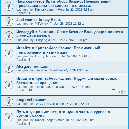
Наслаждайтесь Криптобосс Казино: Премиальный
профессиональные советы по ставкам.
Last post by
TannerHoeger
«
Wed Jul 22, 2026 5:36 am
Replies:
1
Just wanted to say Hello.
Last post by
PIBVivie
«
Fri Jun 26, 2026 12:32 am
Исследуйте Чемпион Слотс Казино: Волнующий новости
и события казино.
Last post by
DustyPig
«
Thu Jun 25, 2026 1:20 pm
Играйте в Криптобосс Казино: Премиальный
приключения в казино ждут.
Last post by
ThierryHenry
«
Fri Jul 24, 2026 10:48 am
Replies:
3
Alergare montana
Last post by
InezSute
«
Wed Jun 24, 2026 1:32 pm
Играйте в Криптобосс Казино: Надёжный ежедневные
бесплатные вращения.
Last post by
minetes435
«
Tue Jul 21, 2026 7:09 pm
Replies:
18
1
2
dragonslots.com
Last post by
AKACarmi
«
Tue Jun 23, 2026 2:22 pm
Путь к здоровью: все, что нужно знать о курсе по
нутрициологии
Last post by
TannerHoeger
«
Wed Jul 22, 2026 6:18 am
Replies:
1