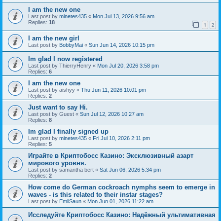
I am the new one
Last post by
minetes435
«
Mon Jul 13, 2026 9:56 am
Replies:
18
1
2
I am the new girl
Last post by
BobbyMai
«
Sun Jun 14, 2026 10:15 pm
Im glad I now registered
Last post by
ThierryHenry
«
Mon Jul 20, 2026 3:58 pm
Replies:
6
I am the new one
Last post by
aishyy
«
Thu Jun 11, 2026 10:01 pm
Replies:
2
Just want to say Hi.
Last post by
Guest
«
Sun Jul 12, 2026 10:27 am
Replies:
8
Im glad I finally signed up
Last post by
minetes435
«
Fri Jul 10, 2026 2:11 pm
Replies:
5
Играйте в Криптобосс Казино: Эксклюзивный азарт
мирового уровня.
Last post by
samantha bert
«
Sat Jun 06, 2026 5:34 pm
Replies:
2
How come do German cockroach nymphs seem to emerge in
waves - is this related to their instar stages?
Last post by
EmilSaun
«
Mon Jun 01, 2026 11:22 am
Исследуйте Криптобосс Казино: Надёжный ультимативная