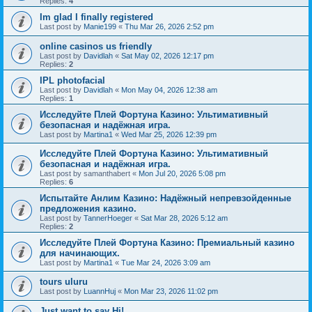
Replies:
4
Im glad I finally registered
Last post by
Manie199
«
Thu Mar 26, 2026 2:52 pm
online casinos us friendly
Last post by
Davidlah
«
Sat May 02, 2026 12:17 pm
Replies:
2
IPL photofacial
Last post by
Davidlah
«
Mon May 04, 2026 12:38 am
Replies:
1
Исследуйте Плей Фортуна Казино: Ультимативный
безопасная и надёжная игра.
Last post by
Martina1
«
Wed Mar 25, 2026 12:39 pm
Исследуйте Плей Фортуна Казино: Ультимативный
безопасная и надёжная игра.
Last post by
samanthabert
«
Mon Jul 20, 2026 5:08 pm
Replies:
6
Испытайте Анлим Казино: Надёжный непревзойденные
предложения казино.
Last post by
TannerHoeger
«
Sat Mar 28, 2026 5:12 am
Replies:
2
Исследуйте Плей Фортуна Казино: Премиальный казино
для начинающих.
Last post by
Martina1
«
Tue Mar 24, 2026 3:09 am
tours uluru
Last post by
LuannHuj
«
Mon Mar 23, 2026 11:02 pm
Just want to say Hi!