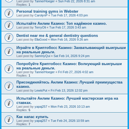
Last post by
TannerHoeger
«
Sun Feb 22, 2026 8:31 am
Replies:
1
Personal training gyms in Webster
Last post by
CarolynP
«
Tue Feb 17, 2026 4:03 pm
Испытайте Анлим Казино: Топ надёжное казино.
Last post by
TerryOli
«
Tue Feb 17, 2026 3:43 am
Dentist near me & general dentistry questions
Last post by
EllaGood
«
Mon Feb 16, 2026 9:26 am
Играйте в Криптобосс Казино: Захватывающий выигрыши
на реальные деньги.
Last post by
SammyQui
«
Sat Feb 14, 2026 9:24 pm
Попробуйте Криптобосс Казино: Волнующий выигрыши
на реальные деньги.
Last post by
TannerHoeger
«
Fri Feb 27, 2026 4:02 am
Replies:
1
Присоединяйтесь Анлим Казино: Лучший преимущества
казино.
Last post by
LewisPut
«
Fri Feb 13, 2026 12:02 pm
Испытайте Анлим Казино: Лучший мастерская игра на
ставках.
Last post by
yapaj257
«
Mon Feb 23, 2026 10:13 am
Replies:
5
Как напас купить
Last post by
yapaj257
«
Tue Feb 24, 2026 10:59 am
Replies:
7