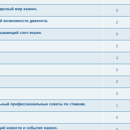
десный мир казино.
0
й возможности джекпота.
2
тывающий слот-экшен.
0
2
3
0
0
0
льный профессиональные советы по ставкам.
1
0
ий новости и события казино.
0