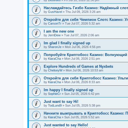
by
Desiree6
»
Fri Jul 10, 2026 12:56 pm
Наслаждайтесь Гизбо Казино: Надёжный сло
by
GusHavel
»
Thu Jul 09, 2026 3:26 am
Откройте для себя Чемпион Слотс Казино: 
by
CarsonTr
»
Tue Jul 07, 2026 5:32 am
I am the new one
by
JerriDew
»
Tue Jul 07, 2026 2:06 am
Im glad I finally signed up
by
SharonJe
»
Mon Jul 06, 2026 4:56 pm
Попробуйте Криптобосс Казино: Волнующий 
by
KiaraCha
»
Mon Jul 06, 2026 2:51 pm
Explore Hundreds of Games at Nyxbets
by
ChelseyW
»
Mon Jul 06, 2026 10:53 am
Откройте для себя Криптобосс Казино: Ульт
by
KiaraCha
»
Mon Jul 06, 2026 8:33 am
Im happy I finally signed up
by
SophieCr
»
Sun Jul 05, 2026 6:42 pm
Just want to say Hi!
by
TodLund9
»
Sun Jul 05, 2026 5:38 pm
Начните выигрывать в Криптобосс Казино: 
by
KiaraCha
»
Sun Jul 05, 2026 5:52 am
Just wanted to say Hello!