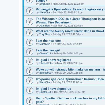
stages?
by
EmilSaun
»
Mon Jun 01, 2026 11:22 am
Исследуйте Криптобосс Казино: Надёжный ул
by
KiaraCha
»
Sun May 31, 2026 8:13 pm
The Wisconsin DOJ said Jared Thompson is acc
Wausau Fire Department
by
AdanBent
»
Sat May 30, 2026 8:15 pm
What are the twenty rarest rarest skins in Brawl
by
ToryThre
»
Fri May 29, 2026 11:30 pm
I am the new one
by
MarcKish
»
Fri May 29, 2026 3:42 pm
I am the new girl
by
ChaseCol
»
Fri May 29, 2026 2:07 pm
Im glad I now registered
by
ChaseCol
»
Fri May 29, 2026 2:03 pm
Woke up with strange bite marks on my arm - is
by
BennieMa
»
Fri May 29, 2026 1:28 pm
Откройте для себя Криптобосс Казино: Прем
by
KiaraCha
»
Fri May 29, 2026 12:00 am
Im glad I now signed up
by
LinoMcCo
»
Thu May 28, 2026 11:53 pm
Help - Spotted German cockroaches in my kitche
gels?
by
BobbyeF5
»
Thu May 28, 2026 12:52 am