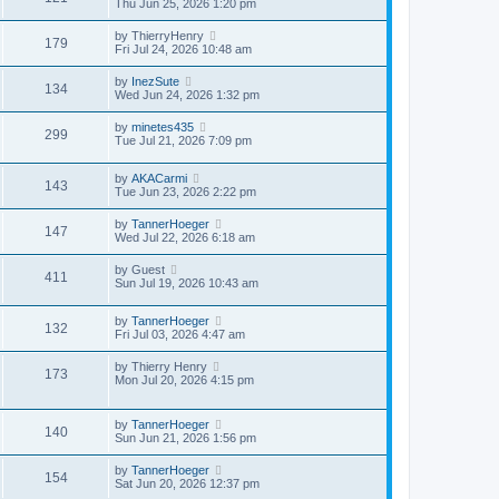
Thu Jun 25, 2026 1:20 pm
by
ThierryHenry
179
Fri Jul 24, 2026 10:48 am
by
InezSute
134
Wed Jun 24, 2026 1:32 pm
by
minetes435
299
Tue Jul 21, 2026 7:09 pm
by
AKACarmi
143
Tue Jun 23, 2026 2:22 pm
by
TannerHoeger
147
Wed Jul 22, 2026 6:18 am
by
Guest
411
Sun Jul 19, 2026 10:43 am
by
TannerHoeger
132
Fri Jul 03, 2026 4:47 am
by
Thierry Henry
173
Mon Jul 20, 2026 4:15 pm
by
TannerHoeger
140
Sun Jun 21, 2026 1:56 pm
by
TannerHoeger
154
Sat Jun 20, 2026 12:37 pm