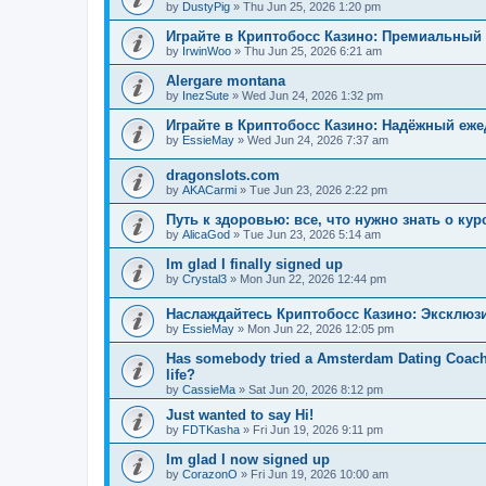
by
DustyPig
»
Thu Jun 25, 2026 1:20 pm
Играйте в Криптобосс Казино: Премиальный 
by
IrwinWoo
»
Thu Jun 25, 2026 6:21 am
Alergare montana
by
InezSute
»
Wed Jun 24, 2026 1:32 pm
Играйте в Криптобосс Казино: Надёжный еж
by
EssieMay
»
Wed Jun 24, 2026 7:37 am
dragonslots.com
by
AKACarmi
»
Tue Jun 23, 2026 2:22 pm
Путь к здоровью: все, что нужно знать о ку
by
AlicaGod
»
Tue Jun 23, 2026 5:14 am
Im glad I finally signed up
by
Crystal3
»
Mon Jun 22, 2026 12:44 pm
Наслаждайтесь Криптобосс Казино: Эксклюз
by
EssieMay
»
Mon Jun 22, 2026 12:05 pm
Has somebody tried a Amsterdam Dating Coach to
life?
by
CassieMa
»
Sat Jun 20, 2026 8:12 pm
Just wanted to say Hi!
by
FDTKasha
»
Fri Jun 19, 2026 9:11 pm
Im glad I now signed up
by
CorazonO
»
Fri Jun 19, 2026 10:00 am