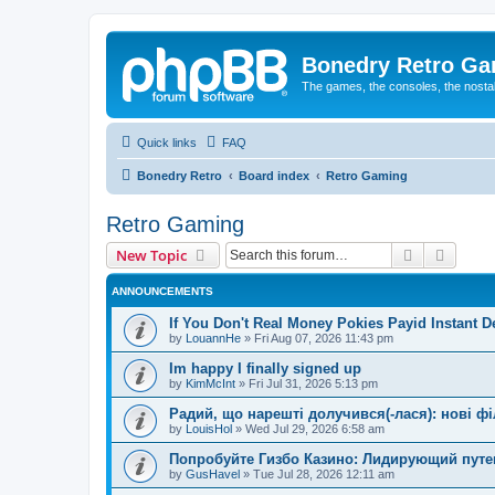
Bonedry Retro G
The games, the consoles, the nostal
Quick links
FAQ
Bonedry Retro
Board index
Retro Gaming
Retro Gaming
Search
Advanc
New Topic
ANNOUNCEMENTS
If You Don't Real Money Pokies Payid Instant De
by
LouannHe
»
Fri Aug 07, 2026 11:43 pm
Im happy I finally signed up
by
KimMcInt
»
Fri Jul 31, 2026 5:13 pm
Радий, що нарешті долучився(-лася): нові ф
by
LouisHol
»
Wed Jul 29, 2026 6:58 am
Попробуйте Гизбо Казино: Лидирующий путе
by
GusHavel
»
Tue Jul 28, 2026 12:11 am