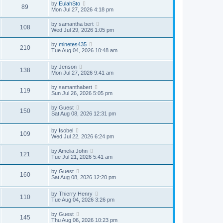
by
EulahSto
89
Mon Jul 27, 2026 4:18 pm
by
samantha bert
108
Wed Jul 29, 2026 1:05 pm
by
minetes435
210
Tue Aug 04, 2026 10:48 am
by
Jenson
138
Mon Jul 27, 2026 9:41 am
by
samanthabert
119
Sun Jul 26, 2026 5:05 pm
by
Guest
150
Sat Aug 08, 2026 12:31 pm
by
Isobel
109
Wed Jul 22, 2026 6:24 pm
by
Amelia John
121
Tue Jul 21, 2026 5:41 am
by
Guest
160
Sat Aug 08, 2026 12:20 pm
by
Thierry Henry
110
Tue Aug 04, 2026 3:26 pm
by
Guest
145
Thu Aug 06, 2026 10:23 pm