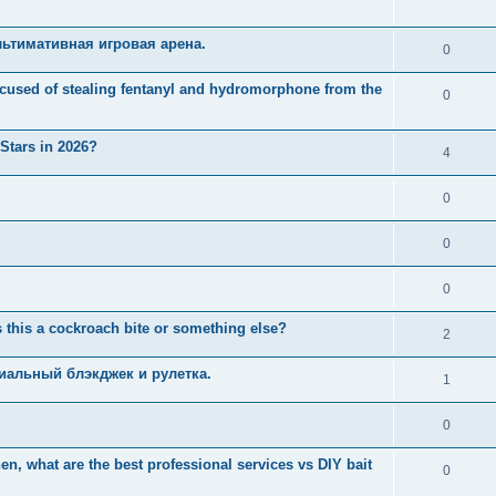
ьтимативная игровая арена.
0
used of stealing fentanyl and hydromorphone from the
0
 Stars in 2026?
4
0
0
0
 this a cockroach bite or something else?
2
иальный блэкджек и рулетка.
1
0
n, what are the best professional services vs DIY bait
0