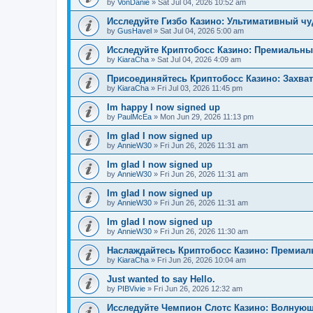
by
VonDanie
»
Sat Jul 04, 2026 10:52 am
Исследуйте Гизбо Казино: Ультимативный чу
by
GusHavel
»
Sat Jul 04, 2026 5:00 am
Исследуйте Криптобосс Казино: Премиальны
by
KiaraCha
»
Sat Jul 04, 2026 4:09 am
Присоединяйтесь Криптобосс Казино: Захва
by
KiaraCha
»
Fri Jul 03, 2026 11:45 pm
Im happy I now signed up
by
PaulMcEa
»
Mon Jun 29, 2026 11:13 pm
Im glad I now signed up
by
AnnieW30
»
Fri Jun 26, 2026 11:31 am
Im glad I now signed up
by
AnnieW30
»
Fri Jun 26, 2026 11:31 am
Im glad I now signed up
by
AnnieW30
»
Fri Jun 26, 2026 11:31 am
Im glad I now signed up
by
AnnieW30
»
Fri Jun 26, 2026 11:30 am
Наслаждайтесь Криптобосс Казино: Премиа
by
KiaraCha
»
Fri Jun 26, 2026 10:04 am
Just wanted to say Hello.
by
PIBVivie
»
Fri Jun 26, 2026 12:32 am
Исследуйте Чемпион Слотс Казино: Волнующ