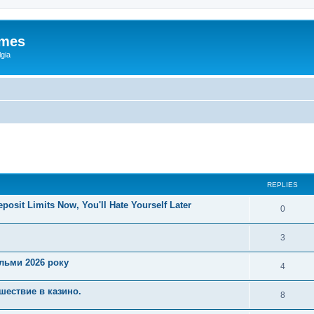
ames
gia
ed search
REPLIES
posit Limits Now, You'll Hate Yourself Later
0
3
ільми 2026 року
4
шествие в казино.
8