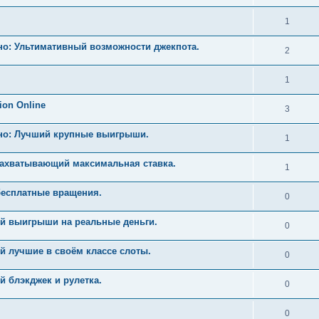
1
но: Ультимативный возможности джекпота.
2
1
ion Online
3
ино: Лучший крупные выигрыши.
1
Захватывающий максимальная ставка.
1
бесплатные вращения.
0
й выигрыши на реальные деньги.
0
й лучшие в своём классе слоты.
0
 блэкджек и рулетка.
0
0