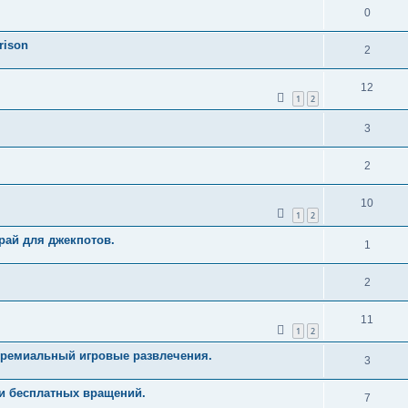
0
rison
2
12
1
2
3
2
10
1
2
рай для джекпотов.
1
2
11
1
2
Премиальный игровые развлечения.
3
и бесплатных вращений.
7