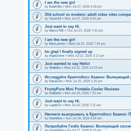
I am the new girl
by
EulahSto
»
Mon Jul 27, 2026 4:18 pm
Old-school vs modern: adult video sites compa
by
VictorS4
»
Mon Jul 27, 2026 9:20 am
Just want to say Hi.
by
Marcy768
»
Thu Jul 23, 2026 7:31 pm
I am the new girl
by
MaxLamon
»
Wed Jul 22, 2026 7:34 pm
Im glad I finally signed up
by
AnjaGome
»
Wed Jul 22, 2026 3:12 am
Just wanted to say Hello!
by
StellaEa
»
Wed Jul 22, 2026 12:23 am
Исследуйте Криптобосс Казино: Волнующий 
by
KiaraCha
»
Mon Jul 20, 2026 2:25 pm
FrostyPure Mini Portable Cooler Reviews
by
Dolloinfo
»
Mon Jul 20, 2026 7:31 am
Just want to say Hi.
by
LupitaTo
»
Mon Jul 20, 2026 7:11 am
Начните выигрывать в Криптобосс Казино: 
by
IrwinWoo
»
Sun Jul 19, 2026 6:59 am
Попробуйте Гизбо Казино: Волнующий сесси
by
GusHavel
»
Fri Jul 17, 2026 8:15 pm