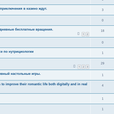
приключения в казино ждут.
3
0
едневные бесплатные вращения.
18
1
2
0
рсе по нутрициологии
1
29
1
2
3
ивный настольные игры.
1
 improve their romantic life both digitally and in real
4
1
1