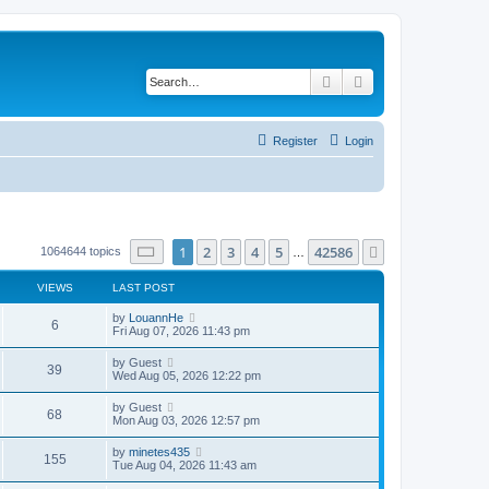
Search
Advanced search
Register
Login
Page
1
of
42586
1
2
3
4
5
42586
Next
1064644 topics
…
VIEWS
LAST POST
by
LouannHe
6
Fri Aug 07, 2026 11:43 pm
by
Guest
39
Wed Aug 05, 2026 12:22 pm
by
Guest
68
Mon Aug 03, 2026 12:57 pm
by
minetes435
155
Tue Aug 04, 2026 11:43 am