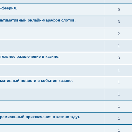
т-феерия.
0
Ультимативный онлайн-марафон слотов.
3
2
1
главное развлечение в казино.
3
1
имативный новости и события казино.
1
1
1
Премиальный приключения в казино ждут.
1
1