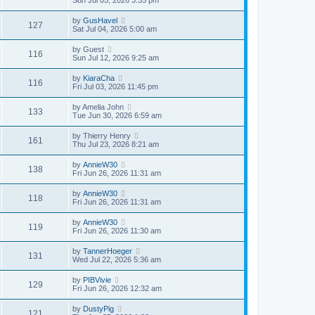
Sun Jul 05, 2026 3:35 pm
by
GusHavel
127
Sat Jul 04, 2026 5:00 am
by
Guest
116
Sun Jul 12, 2026 9:25 am
by
KiaraCha
116
Fri Jul 03, 2026 11:45 pm
by
Amelia John
133
Tue Jun 30, 2026 6:59 am
by
Thierry Henry
161
Thu Jul 23, 2026 8:21 am
by
AnnieW30
138
Fri Jun 26, 2026 11:31 am
by
AnnieW30
118
Fri Jun 26, 2026 11:31 am
by
AnnieW30
119
Fri Jun 26, 2026 11:30 am
by
TannerHoeger
131
Wed Jul 22, 2026 5:36 am
by
PIBVivie
129
Fri Jun 26, 2026 12:32 am
by
DustyPig
121