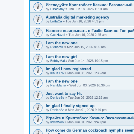
Исследуйте Криптобосс Казино: Безопасный 
by
EssieMay
»
Thu Jun 18, 2026 11:01 am
Australia digital marketing agency
by
LolitaCa
»
Tue Jun 16, 2026 4:53 pm
Начните выигрывать в Гизбо Казино: Топ ра
by
GusHavel
»
Tue Jun 16, 2026 2:45 am
I am the new one
by
Richard1
»
Mon Jun 15, 2026 8:05 am
I am the new girl
by
BobbyMai
»
Sun Jun 14, 2026 10:15 pm
Im glad I now registered
by
Klaus176
»
Mon Jun 08, 2026 1:36 am
I am the new one
by
NamMarro
»
Wed Jun 03, 2026 10:36 pm
Just want to say Hi.
by
DeniceSe
»
Tue Jun 02, 2026 12:19 am
Im glad I finally signed up
by
DeniceSe
»
Mon Jun 01, 2026 9:49 pm
Играйте в Криптобосс Казино: Эксклюзивный
by
IrwinWoo
»
Mon Jun 01, 2026 9:40 pm
How come do German cockroach nymphs seem to e