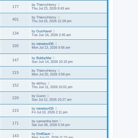
by
ThierryHenry
177
Thu Jul 23, 2026 8:43 am
by
ThierryHenry
401
Thu Jul 16, 2026 12:28 pm
by
GusHavel
134
Tue Jun 16, 2026 2:45 am
by
minetes435
335
Mon Jul 13, 2026 9:56 am
by
BobbyMai
147
Sun Jun 14, 2026 10:15 pm
by
ThierryHenry
215
Mon Jul 20, 2026 3:58 pm
by
aishyy
152
Thu Jun 11, 2026 10:01 pm
by
Guest
220
Sun Jul 12, 2026 10:27 am
by
minetes435
215
Fri Jul 10, 2026 2:11 pm
by
samantha bert
171
Sat Jun 06, 2026 5:34 pm
by
EmilSaun
143
Mon Jun 01, 2026 11:22 am