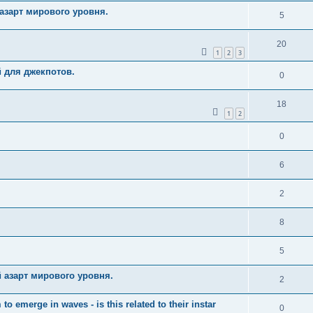
азарт мирового уровня.
5
20
1
2
3
й для джекпотов.
0
18
1
2
0
6
2
8
5
 азарт мирового уровня.
2
merge in waves - is this related to their instar
0