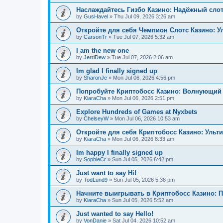
Наслаждайтесь Гизбо Казино: Надёжный сло
by
GusHavel
»
Thu Jul 09, 2026 3:26 am
Откройте для себя Чемпион Слотс Казино: 
by
CarsonTr
»
Tue Jul 07, 2026 5:32 am
I am the new one
by
JerriDew
»
Tue Jul 07, 2026 2:06 am
Im glad I finally signed up
by
SharonJe
»
Mon Jul 06, 2026 4:56 pm
Попробуйте Криптобосс Казино: Волнующий 
by
KiaraCha
»
Mon Jul 06, 2026 2:51 pm
Explore Hundreds of Games at Nyxbets
by
ChelseyW
»
Mon Jul 06, 2026 10:53 am
Откройте для себя Криптобосс Казино: Ульт
by
KiaraCha
»
Mon Jul 06, 2026 8:33 am
Im happy I finally signed up
by
SophieCr
»
Sun Jul 05, 2026 6:42 pm
Just want to say Hi!
by
TodLund9
»
Sun Jul 05, 2026 5:38 pm
Начните выигрывать в Криптобосс Казино: 
by
KiaraCha
»
Sun Jul 05, 2026 5:52 am
Just wanted to say Hello!
by
VonDanie
»
Sat Jul 04, 2026 10:52 am