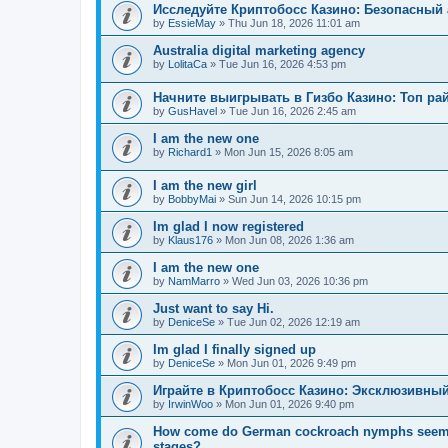
Исследуйте Криптобосс Казино: Безопасный 
by
EssieMay
»
Thu Jun 18, 2026 11:01 am
Australia digital marketing agency
by
LolitaCa
»
Tue Jun 16, 2026 4:53 pm
Начните выигрывать в Гизбо Казино: Топ ра
by
GusHavel
»
Tue Jun 16, 2026 2:45 am
I am the new one
by
Richard1
»
Mon Jun 15, 2026 8:05 am
I am the new girl
by
BobbyMai
»
Sun Jun 14, 2026 10:15 pm
Im glad I now registered
by
Klaus176
»
Mon Jun 08, 2026 1:36 am
I am the new one
by
NamMarro
»
Wed Jun 03, 2026 10:36 pm
Just want to say Hi.
by
DeniceSe
»
Tue Jun 02, 2026 12:19 am
Im glad I finally signed up
by
DeniceSe
»
Mon Jun 01, 2026 9:49 pm
Играйте в Криптобосс Казино: Эксклюзивный
by
IrwinWoo
»
Mon Jun 01, 2026 9:40 pm
How come do German cockroach nymphs seem to e
stages?