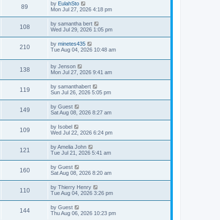
by
EulahSto
89
Mon Jul 27, 2026 4:18 pm
by
samantha bert
108
Wed Jul 29, 2026 1:05 pm
by
minetes435
210
Tue Aug 04, 2026 10:48 am
by
Jenson
138
Mon Jul 27, 2026 9:41 am
by
samanthabert
119
Sun Jul 26, 2026 5:05 pm
by
Guest
149
Sat Aug 08, 2026 8:27 am
by
Isobel
109
Wed Jul 22, 2026 6:24 pm
by
Amelia John
121
Tue Jul 21, 2026 5:41 am
by
Guest
160
Sat Aug 08, 2026 8:20 am
by
Thierry Henry
110
Tue Aug 04, 2026 3:26 pm
by
Guest
144
Thu Aug 06, 2026 10:23 pm