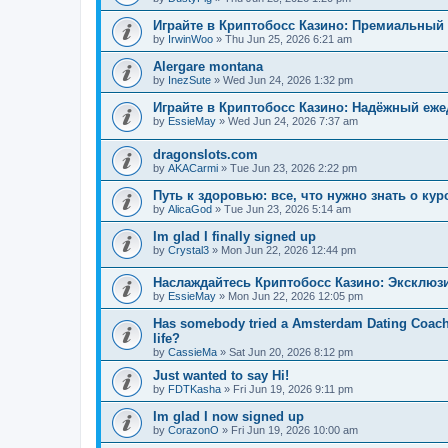
Играйте в Криптобосс Казино: Премиальный 
by
IrwinWoo
»
Thu Jun 25, 2026 6:21 am
Alergare montana
by
InezSute
»
Wed Jun 24, 2026 1:32 pm
Играйте в Криптобосс Казино: Надёжный еж
by
EssieMay
»
Wed Jun 24, 2026 7:37 am
dragonslots.com
by
AKACarmi
»
Tue Jun 23, 2026 2:22 pm
Путь к здоровью: все, что нужно знать о ку
by
AlicaGod
»
Tue Jun 23, 2026 5:14 am
Im glad I finally signed up
by
Crystal3
»
Mon Jun 22, 2026 12:44 pm
Наслаждайтесь Криптобосс Казино: Эксклюз
by
EssieMay
»
Mon Jun 22, 2026 12:05 pm
Has somebody tried a Amsterdam Dating Coach to
life?
by
CassieMa
»
Sat Jun 20, 2026 8:12 pm
Just wanted to say Hi!
by
FDTKasha
»
Fri Jun 19, 2026 9:11 pm
Im glad I now signed up
by
CorazonO
»
Fri Jun 19, 2026 10:00 am