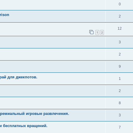
0
rison
2
12
1
2
3
2
9
рай для джекпотов.
1
2
8
Премиальный игровые развлечения.
3
и бесплатных вращений.
7