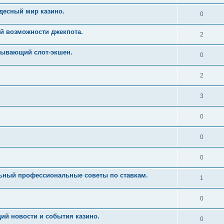
десный мир казино.
0
й возможности джекпота.
2
тывающий слот-экшен.
0
2
3
0
0
0
льный профессиональные советы по ставкам.
1
0
ий новости и события казино.
0