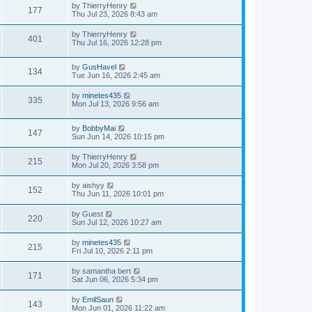
by
ThierryHenry
177
Thu Jul 23, 2026 8:43 am
by
ThierryHenry
401
Thu Jul 16, 2026 12:28 pm
by
GusHavel
134
Tue Jun 16, 2026 2:45 am
by
minetes435
335
Mon Jul 13, 2026 9:56 am
by
BobbyMai
147
Sun Jun 14, 2026 10:15 pm
by
ThierryHenry
215
Mon Jul 20, 2026 3:58 pm
by
aishyy
152
Thu Jun 11, 2026 10:01 pm
by
Guest
220
Sun Jul 12, 2026 10:27 am
by
minetes435
215
Fri Jul 10, 2026 2:11 pm
by
samantha bert
171
Sat Jun 06, 2026 5:34 pm
by
EmilSaun
143
Mon Jun 01, 2026 11:22 am