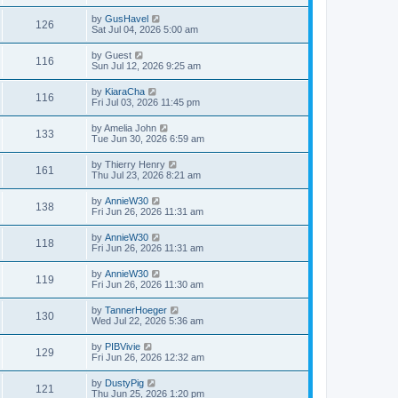
by
GusHavel
126
Sat Jul 04, 2026 5:00 am
by
Guest
116
Sun Jul 12, 2026 9:25 am
by
KiaraCha
116
Fri Jul 03, 2026 11:45 pm
by
Amelia John
133
Tue Jun 30, 2026 6:59 am
by
Thierry Henry
161
Thu Jul 23, 2026 8:21 am
by
AnnieW30
138
Fri Jun 26, 2026 11:31 am
by
AnnieW30
118
Fri Jun 26, 2026 11:31 am
by
AnnieW30
119
Fri Jun 26, 2026 11:30 am
by
TannerHoeger
130
Wed Jul 22, 2026 5:36 am
by
PIBVivie
129
Fri Jun 26, 2026 12:32 am
by
DustyPig
121
Thu Jun 25, 2026 1:20 pm