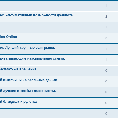
1
но: Ультимативный возможности джекпота.
2
1
ion Online
3
ино: Лучший крупные выигрыши.
1
Захватывающий максимальная ставка.
1
бесплатные вращения.
0
й выигрыши на реальные деньги.
0
й лучшие в своём классе слоты.
0
 блэкджек и рулетка.
0
0