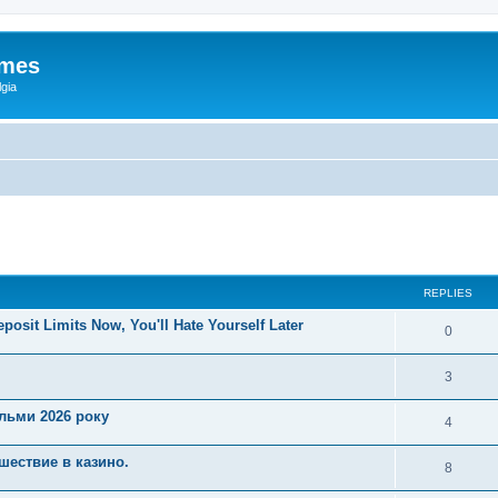
ames
gia
ed search
REPLIES
posit Limits Now, You'll Hate Yourself Later
0
3
ільми 2026 року
4
шествие в казино.
8