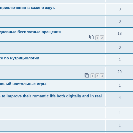
приключения в казино ждут.
3
0
едневные бесплатные вращения.
18
1
2
0
рсе по нутрициологии
1
29
1
2
3
ивный настольные игры.
1
 improve their romantic life both digitally and in real
4
1
1