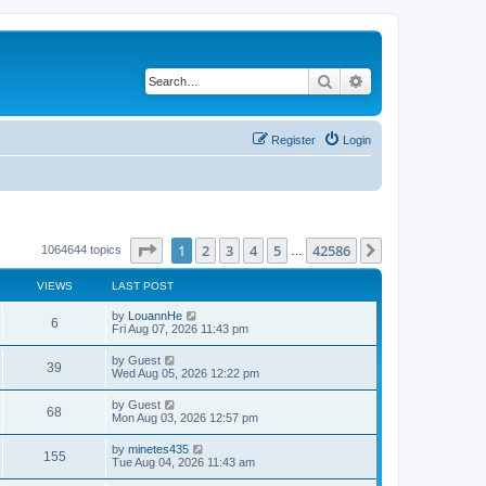
Search
Advanced search
Register
Login
Page
1
of
42586
1
2
3
4
5
42586
Next
1064644 topics
…
VIEWS
LAST POST
by
LouannHe
6
Fri Aug 07, 2026 11:43 pm
by
Guest
39
Wed Aug 05, 2026 12:22 pm
by
Guest
68
Mon Aug 03, 2026 12:57 pm
by
minetes435
155
Tue Aug 04, 2026 11:43 am