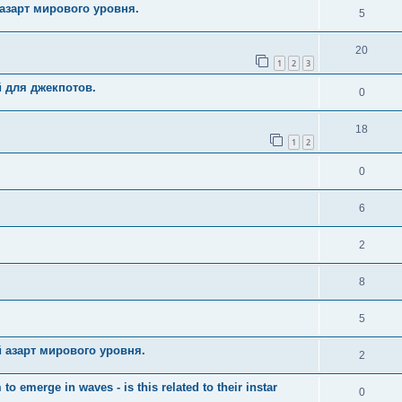
азарт мирового уровня.
5
20
1
2
3
й для джекпотов.
0
18
1
2
0
6
2
8
5
 азарт мирового уровня.
2
merge in waves - is this related to their instar
0