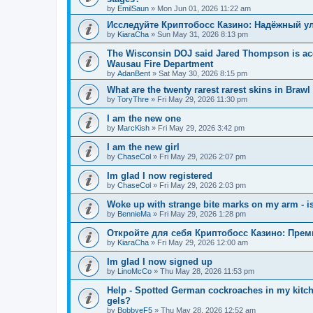
by
EmilSaun
»
Mon Jun 01, 2026 11:22 am
Исследуйте Криптобосс Казино: Надёжный ул
by
KiaraCha
»
Sun May 31, 2026 8:13 pm
The Wisconsin DOJ said Jared Thompson is acc
Wausau Fire Department
by
AdanBent
»
Sat May 30, 2026 8:15 pm
What are the twenty rarest rarest skins in Brawl
by
ToryThre
»
Fri May 29, 2026 11:30 pm
I am the new one
by
MarcKish
»
Fri May 29, 2026 3:42 pm
I am the new girl
by
ChaseCol
»
Fri May 29, 2026 2:07 pm
Im glad I now registered
by
ChaseCol
»
Fri May 29, 2026 2:03 pm
Woke up with strange bite marks on my arm - is
by
BennieMa
»
Fri May 29, 2026 1:28 pm
Откройте для себя Криптобосс Казино: Прем
by
KiaraCha
»
Fri May 29, 2026 12:00 am
Im glad I now signed up
by
LinoMcCo
»
Thu May 28, 2026 11:53 pm
Help - Spotted German cockroaches in my kitche
gels?
by
BobbyeF5
»
Thu May 28, 2026 12:52 am