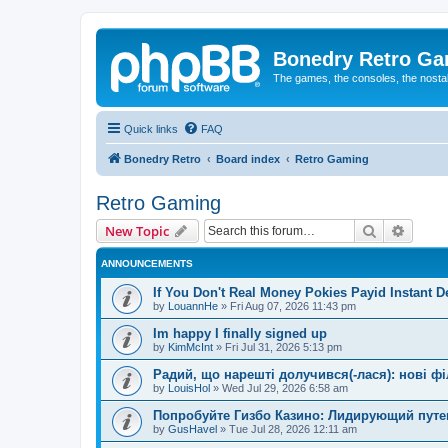
Bonedry Retro G
The games, the consoles, the nostal
Quick links
FAQ
Bonedry Retro
Board index
Retro Gaming
Retro Gaming
Search
Advanc
New Topic
ANNOUNCEMENTS
If You Don't Real Money Pokies Payid Instant De
by
LouannHe
»
Fri Aug 07, 2026 11:43 pm
Im happy I finally signed up
by
KimMcInt
»
Fri Jul 31, 2026 5:13 pm
Радий, що нарешті долучився(-лася): нові ф
by
LouisHol
»
Wed Jul 29, 2026 6:58 am
Попробуйте Гизбо Казино: Лидирующий путе
by
GusHavel
»
Tue Jul 28, 2026 12:11 am