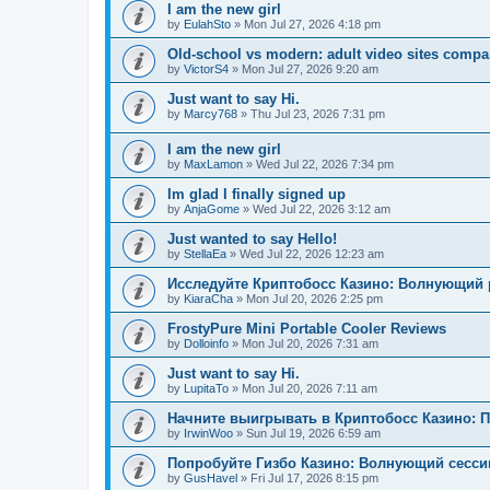
I am the new girl
by
EulahSto
»
Mon Jul 27, 2026 4:18 pm
Old-school vs modern: adult video sites compa
by
VictorS4
»
Mon Jul 27, 2026 9:20 am
Just want to say Hi.
by
Marcy768
»
Thu Jul 23, 2026 7:31 pm
I am the new girl
by
MaxLamon
»
Wed Jul 22, 2026 7:34 pm
Im glad I finally signed up
by
AnjaGome
»
Wed Jul 22, 2026 3:12 am
Just wanted to say Hello!
by
StellaEa
»
Wed Jul 22, 2026 12:23 am
Исследуйте Криптобосс Казино: Волнующий 
by
KiaraCha
»
Mon Jul 20, 2026 2:25 pm
FrostyPure Mini Portable Cooler Reviews
by
Dolloinfo
»
Mon Jul 20, 2026 7:31 am
Just want to say Hi.
by
LupitaTo
»
Mon Jul 20, 2026 7:11 am
Начните выигрывать в Криптобосс Казино: 
by
IrwinWoo
»
Sun Jul 19, 2026 6:59 am
Попробуйте Гизбо Казино: Волнующий сесси
by
GusHavel
»
Fri Jul 17, 2026 8:15 pm