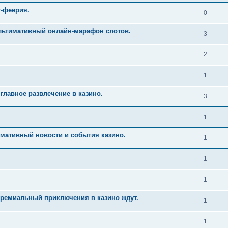
т-феерия.
0
Ультимативный онлайн-марафон слотов.
3
2
1
главное развлечение в казино.
3
1
имативный новости и события казино.
1
1
1
Премиальный приключения в казино ждут.
1
1