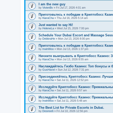
I am the new guy
by
VivienBv
»
Fri Jul 17, 2026 4:01 am
Приготовьтесь к победам в Криптобосс Кази
by
KiaraCha
»
Thu Jul 16, 2026 5:14 am
Just wanted to say Hi!
by
HeleneLa
»
Wed Jul 15, 2026 7:00 pm
Schedule Your Dubai Escort and Massage Sess
by
DebbraHe
»
Mon Jul 13, 2026 8:00 pm
Приготовьтесь к победам в Криптобосс Каз
by
IrwinWoo
»
Mon Jul 13, 2026 1:37 pm
Начните выигрывать в Криптобосс Казино: 
by
KiaraCha
»
Mon Jul 13, 2026 8:55 am
Наслаждайтесь Гизбо Казино: Топ бонусы и 
by
GusHavel
»
Sun Jul 12, 2026 7:31 pm
Присоединяйтесь Криптобосс Казино: Лучши
by
KiaraCha
»
Sat Jul 11, 2026 12:52 pm
Исследуйте Криптобосс Казино: Премиальны
by
KiaraCha
»
Sat Jul 11, 2026 9:57 am
Исследуйте Криптобосс Казино: Премиальный
by
IrwinWoo
»
Sat Jul 11, 2026 5:48 am
The Best List for Private Escorts in Dubai.
by
Desiree6
»
Fri Jul 10, 2026 12:56 pm