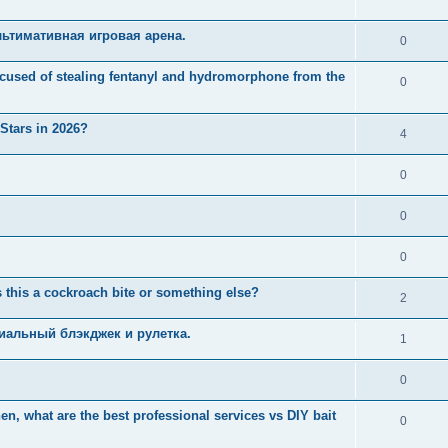
ьтимативная игровая арена.
0
used of stealing fentanyl and hydromorphone from the
0
 Stars in 2026?
4
0
0
0
 this a cockroach bite or something else?
2
иальный блэкджек и рулетка.
1
0
n, what are the best professional services vs DIY bait
0