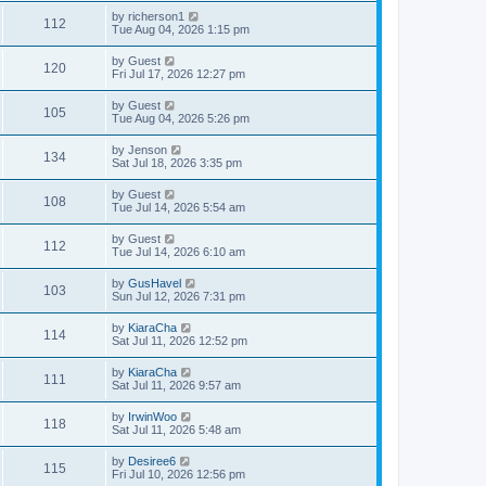
by
richerson1
112
Tue Aug 04, 2026 1:15 pm
by
Guest
120
Fri Jul 17, 2026 12:27 pm
by
Guest
105
Tue Aug 04, 2026 5:26 pm
by
Jenson
134
Sat Jul 18, 2026 3:35 pm
by
Guest
108
Tue Jul 14, 2026 5:54 am
by
Guest
112
Tue Jul 14, 2026 6:10 am
by
GusHavel
103
Sun Jul 12, 2026 7:31 pm
by
KiaraCha
114
Sat Jul 11, 2026 12:52 pm
by
KiaraCha
111
Sat Jul 11, 2026 9:57 am
by
IrwinWoo
118
Sat Jul 11, 2026 5:48 am
by
Desiree6
115
Fri Jul 10, 2026 12:56 pm