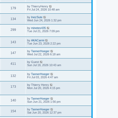
by
ThierryHenry
179
Fri Jul 24, 2026 10:48 am
by
InezSute
134
Wed Jun 24, 2026 1:32 pm
by
minetes435
299
Tue Jul 21, 2026 7:09 pm
by
AKACarmi
143
Tue Jun 23, 2026 2:22 pm
by
TannerHoeger
147
Wed Jul 22, 2026 6:18 am
by
Guest
411
Sun Jul 19, 2026 10:43 am
by
TannerHoeger
132
Fri Jul 03, 2026 4:47 am
by
Thierry Henry
173
Mon Jul 20, 2026 4:15 pm
by
TannerHoeger
140
Sun Jun 21, 2026 1:56 pm
by
TannerHoeger
154
Sat Jun 20, 2026 12:37 pm