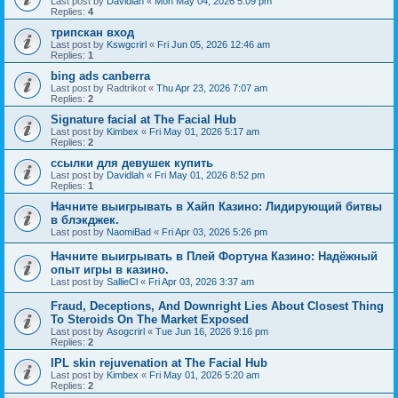
Last post by
Davidlah
«
Mon May 04, 2026 5:09 pm
Replies:
4
трипскан вход
Last post by
Kswgcrirl
«
Fri Jun 05, 2026 12:46 am
Replies:
1
bing ads canberra
Last post by
Radtrikot
«
Thu Apr 23, 2026 7:07 am
Replies:
2
Signature facial at The Facial Hub
Last post by
Kimbex
«
Fri May 01, 2026 5:17 am
Replies:
2
ссылки для девушек купить
Last post by
Davidlah
«
Fri May 01, 2026 8:52 pm
Replies:
1
Начните выигрывать в Хайп Казино: Лидирующий битвы
в блэкджек.
Last post by
NaomiBad
«
Fri Apr 03, 2026 5:26 pm
Начните выигрывать в Плей Фортуна Казино: Надёжный
опыт игры в казино.
Last post by
SallieCl
«
Fri Apr 03, 2026 3:37 am
Fraud, Deceptions, And Downright Lies About Closest Thing
To Steroids On The Market Exposed
Last post by
Asogcrirl
«
Tue Jun 16, 2026 9:16 pm
Replies:
2
IPL skin rejuvenation at The Facial Hub
Last post by
Kimbex
«
Fri May 01, 2026 5:20 am
Replies:
2