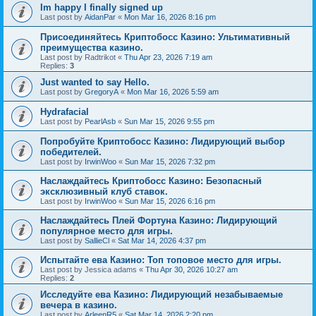
Im happy I finally signed up
Last post by
AidanPar
«
Mon Mar 16, 2026 8:16 pm
Присоединяйтесь Криптобосс Казино: Ультимативный
преимущества казино.
Last post by
Radtrikot
«
Thu Apr 23, 2026 7:19 am
Replies:
3
Just wanted to say Hello.
Last post by
GregoryA
«
Mon Mar 16, 2026 5:59 am
Hydrafacial
Last post by
PearlAsb
«
Sun Mar 15, 2026 9:55 pm
Попробуйте Криптобосс Казино: Лидирующий выбор
победителей.
Last post by
IrwinWoo
«
Sun Mar 15, 2026 7:32 pm
Наслаждайтесь Криптобосс Казино: Безопасный
эксклюзивный клуб ставок.
Last post by
IrwinWoo
«
Sun Mar 15, 2026 6:16 pm
Наслаждайтесь Плей Фортуна Казино: Лидирующий
популярное место для игры.
Last post by
SallieCl
«
Sat Mar 14, 2026 4:37 pm
Испытайте ева Казино: Топ топовое место для игры.
Last post by
Jessica adams
«
Thu Apr 30, 2026 10:27 am
Replies:
2
Исследуйте ева Казино: Лидирующий незабываемые
вечера в казино.
Last post by
ArleenR5
«
Sat Mar 14, 2026 2:20 pm