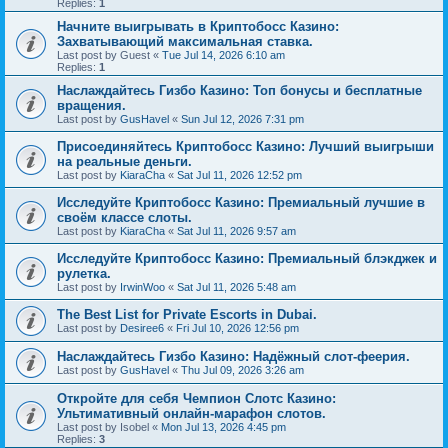
Replies:
1
Начните выигрывать в Криптобосс Казино:
Захватывающий максимальная ставка.
Last post by
Guest
«
Tue Jul 14, 2026 6:10 am
Replies:
1
Наслаждайтесь Гизбо Казино: Топ бонусы и бесплатные
вращения.
Last post by
GusHavel
«
Sun Jul 12, 2026 7:31 pm
Присоединяйтесь Криптобосс Казино: Лучший выигрыши
на реальные деньги.
Last post by
KiaraCha
«
Sat Jul 11, 2026 12:52 pm
Исследуйте Криптобосс Казино: Премиальный лучшие в
своём классе слоты.
Last post by
KiaraCha
«
Sat Jul 11, 2026 9:57 am
Исследуйте Криптобосс Казино: Премиальный блэкджек и
рулетка.
Last post by
IrwinWoo
«
Sat Jul 11, 2026 5:48 am
The Best List for Private Escorts in Dubai.
Last post by
Desiree6
«
Fri Jul 10, 2026 12:56 pm
Наслаждайтесь Гизбо Казино: Надёжный слот-феерия.
Last post by
GusHavel
«
Thu Jul 09, 2026 3:26 am
Откройте для себя Чемпион Слотс Казино:
Ультимативный онлайн-марафон слотов.
Last post by
Isobel
«
Mon Jul 13, 2026 4:45 pm
Replies:
3