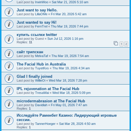
Last post by
IrwinWoo
«
Sat Mar 21, 2026 5:10 am
Just want to say Hello.
Last post by
LillaOMe
«
Fri Mar 20, 2026 5:42 am
Just wanted to say Hi!
Last post by
FernTrel
«
Thu Mar 19, 2026 7:44 pm
купить ссылки twitter
Last post by
Guest
«
Sun Jul 12, 2026 1:16 pm
Replies:
11
1
2
сайт трипскан
Last post by
MelvaTaf
«
Thu Mar 19, 2026 7:54 am
The Facial Hub in Australia
Last post by
TuyetKxs
«
Thu Mar 19, 2026 4:34 am
Glad I finally joined
Last post by
WillieOi
«
Wed Mar 18, 2026 7:28 pm
IPL rejuvenation at The Facial Hub
Last post by
TresaWai
«
Wed Mar 18, 2026 5:09 pm
microdermabrasion at The Facial Hub
Last post by
Davidlah
«
Fri May 01, 2026 7:47 am
Replies:
1
Исследуйте Раменбет Казино: Лидирующий игровые
сессии.
Last post by
TannerHoeger
«
Sat Mar 28, 2026 4:50 am
Replies:
1