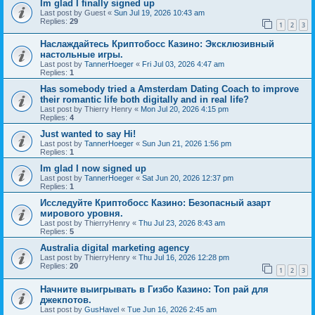
Im glad I finally signed up
Last post by
Guest
«
Sun Jul 19, 2026 10:43 am
Replies:
29
1
2
3
Наслаждайтесь Криптобосс Казино: Эксклюзивный
настольные игры.
Last post by
TannerHoeger
«
Fri Jul 03, 2026 4:47 am
Replies:
1
Has somebody tried a Amsterdam Dating Coach to improve
their romantic life both digitally and in real life?
Last post by
Thierry Henry
«
Mon Jul 20, 2026 4:15 pm
Replies:
4
Just wanted to say Hi!
Last post by
TannerHoeger
«
Sun Jun 21, 2026 1:56 pm
Replies:
1
Im glad I now signed up
Last post by
TannerHoeger
«
Sat Jun 20, 2026 12:37 pm
Replies:
1
Исследуйте Криптобосс Казино: Безопасный азарт
мирового уровня.
Last post by
ThierryHenry
«
Thu Jul 23, 2026 8:43 am
Replies:
5
Australia digital marketing agency
Last post by
ThierryHenry
«
Thu Jul 16, 2026 12:28 pm
Replies:
20
1
2
3
Начните выигрывать в Гизбо Казино: Топ рай для
джекпотов.
Last post by
GusHavel
«
Tue Jun 16, 2026 2:45 am