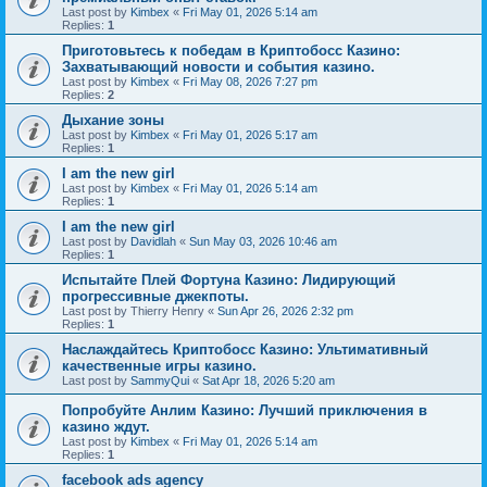
Last post by
Kimbex
«
Fri May 01, 2026 5:14 am
Replies:
1
Приготовьтесь к победам в Криптобосс Казино:
Захватывающий новости и события казино.
Last post by
Kimbex
«
Fri May 08, 2026 7:27 pm
Replies:
2
Дыхание зоны
Last post by
Kimbex
«
Fri May 01, 2026 5:17 am
Replies:
1
I am the new girl
Last post by
Kimbex
«
Fri May 01, 2026 5:14 am
Replies:
1
I am the new girl
Last post by
Davidlah
«
Sun May 03, 2026 10:46 am
Replies:
1
Испытайте Плей Фортуна Казино: Лидирующий
прогрессивные джекпоты.
Last post by
Thierry Henry
«
Sun Apr 26, 2026 2:32 pm
Replies:
1
Наслаждайтесь Криптобосс Казино: Ультимативный
качественные игры казино.
Last post by
SammyQui
«
Sat Apr 18, 2026 5:20 am
Попробуйте Анлим Казино: Лучший приключения в
казино ждут.
Last post by
Kimbex
«
Fri May 01, 2026 5:14 am
Replies:
1
facebook ads agency