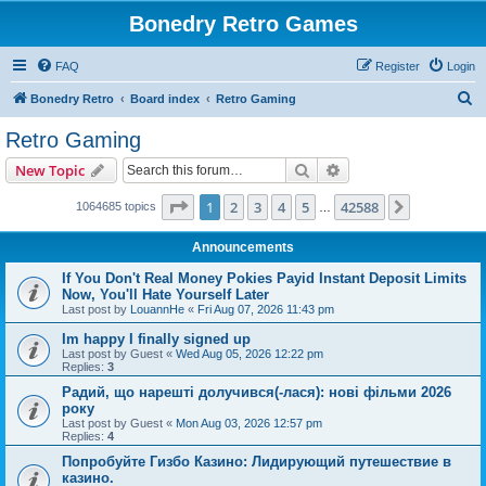
Bonedry Retro Games
FAQ
Register
Login
S
Bonedry Retro
Board index
Retro Gaming
e
Retro Gaming
a
Search
Advanced search
New Topic
r
c
Page
1
of
42588
1
2
3
4
5
42588
Next
1064685 topics
…
h
Announcements
If You Don't Real Money Pokies Payid Instant Deposit Limits
Now, You'll Hate Yourself Later
Last post by
LouannHe
«
Fri Aug 07, 2026 11:43 pm
Im happy I finally signed up
Last post by
Guest
«
Wed Aug 05, 2026 12:22 pm
Replies:
3
Радий, що нарешті долучився(-лася): нові фільми 2026
року
Last post by
Guest
«
Mon Aug 03, 2026 12:57 pm
Replies:
4
Попробуйте Гизбо Казино: Лидирующий путешествие в
казино.