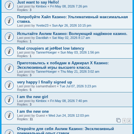
Just want to say Hello!
Last post by
Kimbex
«
Fri May 08, 2026 7:26 pm
Replies:
3
Попробуйте Хайп Казино: Ультимативный максимальная
ставка.
Last post by
Yvette23
«
Sun Apr 26, 2026 10:15 pm
Испытайте Анлим Казино: Волнующий надёжное казино.
Last post by
Davidlah
«
Sat May 02, 2026 8:17 am
Replies:
1
Real croupiers at jet4bet low latency
Last post by
TannerHoeger
«
Sun May 03, 2026 1:56 pm
Replies:
1
Приготовьтесь к победам в Адмирал Х Казино:
Эксклюзивный игры высшего класса.
Last post by
TannerHoeger
«
Thu May 21, 2026 3:02 am
Replies:
3
very happy I finally signed up
Last post by
samanthabert
«
Tue Jul 07, 2026 3:23 pm
Replies:
5
I am the new girl
Last post by
Kimbex
«
Fri May 08, 2026 7:40 pm
Replies:
3
I am the new one
Last post by
Guest
«
Wed Jun 24, 2026 12:03 pm
Replies:
11
1
2
Откройте для себя Анлим Казино: Эксклюзивный
премиальный опыт ставок.