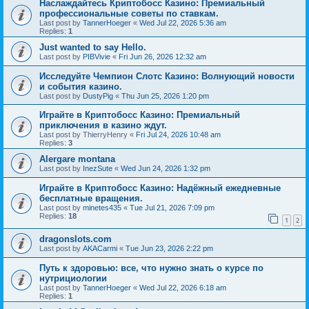
Наслаждайтесь Криптобосс Казино: Премиальный
профессиональные советы по ставкам.
Last post by
TannerHoeger
«
Wed Jul 22, 2026 5:36 am
Replies:
1
Just wanted to say Hello.
Last post by
PIBVivie
«
Fri Jun 26, 2026 12:32 am
Исследуйте Чемпион Слотс Казино: Волнующий новости
и события казино.
Last post by
DustyPig
«
Thu Jun 25, 2026 1:20 pm
Играйте в Криптобосс Казино: Премиальный
приключения в казино ждут.
Last post by
ThierryHenry
«
Fri Jul 24, 2026 10:48 am
Replies:
3
Alergare montana
Last post by
InezSute
«
Wed Jun 24, 2026 1:32 pm
Играйте в Криптобосс Казино: Надёжный ежедневные
бесплатные вращения.
Last post by
minetes435
«
Tue Jul 21, 2026 7:09 pm
Replies:
18
1
2
dragonslots.com
Last post by
AKACarmi
«
Tue Jun 23, 2026 2:22 pm
Путь к здоровью: все, что нужно знать о курсе по
нутрициологии
Last post by
TannerHoeger
«
Wed Jul 22, 2026 6:18 am
Replies:
1