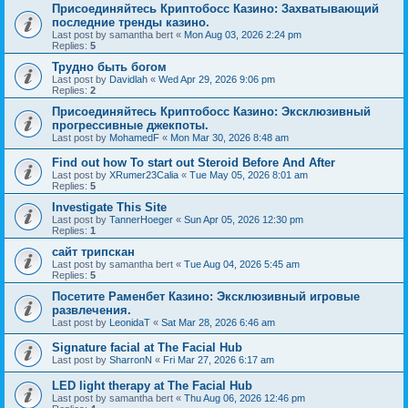
Присоединяйтесь Криптобосс Казино: Захватывающий
последние тренды казино.
Last post by
samantha bert
«
Mon Aug 03, 2026 2:24 pm
Replies:
5
Трудно быть богом
Last post by
Davidlah
«
Wed Apr 29, 2026 9:06 pm
Replies:
2
Присоединяйтесь Криптобосс Казино: Эксклюзивный
прогрессивные джекпоты.
Last post by
MohamedF
«
Mon Mar 30, 2026 8:48 am
Find out how To start out Steroid Before And After
Last post by
XRumer23Calia
«
Tue May 05, 2026 8:01 am
Replies:
5
Investigate This Site
Last post by
TannerHoeger
«
Sun Apr 05, 2026 12:30 pm
Replies:
1
сайт трипскан
Last post by
samantha bert
«
Tue Aug 04, 2026 5:45 am
Replies:
5
Посетите Раменбет Казино: Эксклюзивный игровые
развлечения.
Last post by
LeonidaT
«
Sat Mar 28, 2026 6:46 am
Signature facial at The Facial Hub
Last post by
SharronN
«
Fri Mar 27, 2026 6:17 am
LED light therapy at The Facial Hub
Last post by
samantha bert
«
Thu Aug 06, 2026 12:46 pm