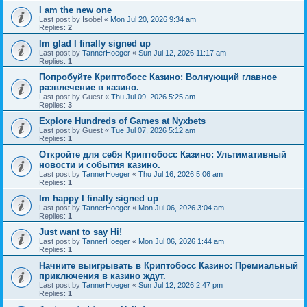
I am the new one
Last post by
Isobel
«
Mon Jul 20, 2026 9:34 am
Replies:
2
Im glad I finally signed up
Last post by
TannerHoeger
«
Sun Jul 12, 2026 11:17 am
Replies:
1
Попробуйте Криптобосс Казино: Волнующий главное
развлечение в казино.
Last post by
Guest
«
Thu Jul 09, 2026 5:25 am
Replies:
3
Explore Hundreds of Games at Nyxbets
Last post by
Guest
«
Tue Jul 07, 2026 5:12 am
Replies:
1
Откройте для себя Криптобосс Казино: Ультимативный
новости и события казино.
Last post by
TannerHoeger
«
Thu Jul 16, 2026 5:06 am
Replies:
1
Im happy I finally signed up
Last post by
TannerHoeger
«
Mon Jul 06, 2026 3:04 am
Replies:
1
Just want to say Hi!
Last post by
TannerHoeger
«
Mon Jul 06, 2026 1:44 am
Replies:
1
Начните выигрывать в Криптобосс Казино: Премиальный
приключения в казино ждут.
Last post by
TannerHoeger
«
Sun Jul 12, 2026 2:47 pm
Replies:
1