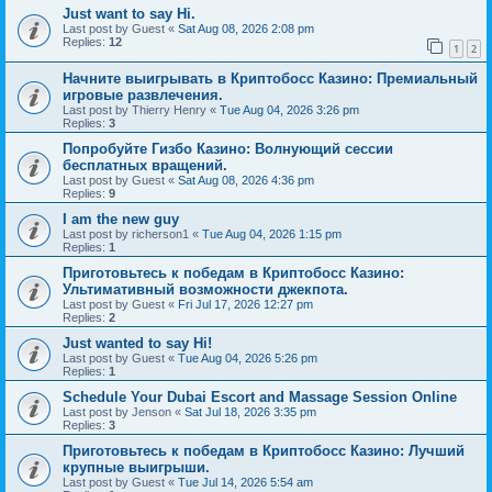
Just want to say Hi.
Last post by
Guest
«
Sat Aug 08, 2026 2:08 pm
Replies:
12
1
2
Начните выигрывать в Криптобосс Казино: Премиальный
игровые развлечения.
Last post by
Thierry Henry
«
Tue Aug 04, 2026 3:26 pm
Replies:
3
Попробуйте Гизбо Казино: Волнующий сессии
бесплатных вращений.
Last post by
Guest
«
Sat Aug 08, 2026 4:36 pm
Replies:
9
I am the new guy
Last post by
richerson1
«
Tue Aug 04, 2026 1:15 pm
Replies:
1
Приготовьтесь к победам в Криптобосс Казино:
Ультимативный возможности джекпота.
Last post by
Guest
«
Fri Jul 17, 2026 12:27 pm
Replies:
2
Just wanted to say Hi!
Last post by
Guest
«
Tue Aug 04, 2026 5:26 pm
Replies:
1
Schedule Your Dubai Escort and Massage Session Online
Last post by
Jenson
«
Sat Jul 18, 2026 3:35 pm
Replies:
3
Приготовьтесь к победам в Криптобосс Казино: Лучший
крупные выигрыши.
Last post by
Guest
«
Tue Jul 14, 2026 5:54 am