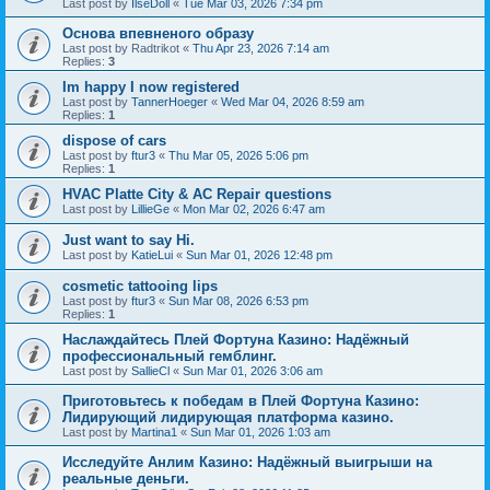
Last post by
IlseDoll
«
Tue Mar 03, 2026 7:34 pm
Основа впевненого образу
Last post by
Radtrikot
«
Thu Apr 23, 2026 7:14 am
Replies:
3
Im happy I now registered
Last post by
TannerHoeger
«
Wed Mar 04, 2026 8:59 am
Replies:
1
dispose of cars
Last post by
ftur3
«
Thu Mar 05, 2026 5:06 pm
Replies:
1
HVAC Platte City & AC Repair questions
Last post by
LillieGe
«
Mon Mar 02, 2026 6:47 am
Just want to say Hi.
Last post by
KatieLui
«
Sun Mar 01, 2026 12:48 pm
cosmetic tattooing lips
Last post by
ftur3
«
Sun Mar 08, 2026 6:53 pm
Replies:
1
Наслаждайтесь Плей Фортуна Казино: Надёжный
профессиональный гемблинг.
Last post by
SallieCl
«
Sun Mar 01, 2026 3:06 am
Приготовьтесь к победам в Плей Фортуна Казино:
Лидирующий лидирующая платформа казино.
Last post by
Martina1
«
Sun Mar 01, 2026 1:03 am
Исследуйте Анлим Казино: Надёжный выигрыши на
реальные деньги.