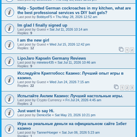
Help - Spotted German cockroaches in my kitchen, what are
the best professional services vs DIY bait gels?
Last post by
BobbyeF5
«
Thu May 28, 2026 12:52 am
Im glad I finally signed up
Last post by
Guest
«
Sat Jul 11, 2026 10:14 am
Replies:
9
I am the new girl
Last post by
Guest
«
Wed Jul 15, 2026 12:42 pm
Replies:
12
1
2
LipoJaro Kapseln Germany Reviews
Last post by
minetes435
«
Sat Jul 11, 2026 10:46 am
Replies:
9
Исследуйте Криптобосс Казино: Лучший опыт игры в
казино.
Last post by
Guest
«
Wed Jun 24, 2026 7:15 am
Replies:
22
1
2
3
Испытайте Анлим Казино: Лучший настольные игры.
Last post by
Crypto Currency
«
Fri Jul 24, 2026 4:45 am
Replies:
2
Just want to say Hi.
Last post by
DeniceSe
«
Sat May 23, 2026 10:21 pm
Игра на реальные деньги на официальном сайте 1хбет
казино
Last post by
TannerHoeger
«
Sat Jun 06, 2026 5:23 am
Replies:
1