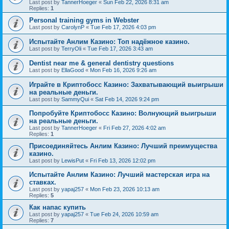
Last post by
TannerHoeger
«
Sun Feb 22, 2026 8:31 am
Replies:
1
Personal training gyms in Webster
Last post by
CarolynP
«
Tue Feb 17, 2026 4:03 pm
Испытайте Анлим Казино: Топ надёжное казино.
Last post by
TerryOli
«
Tue Feb 17, 2026 3:43 am
Dentist near me & general dentistry questions
Last post by
EllaGood
«
Mon Feb 16, 2026 9:26 am
Играйте в Криптобосс Казино: Захватывающий выигрыши
на реальные деньги.
Last post by
SammyQui
«
Sat Feb 14, 2026 9:24 pm
Попробуйте Криптобосс Казино: Волнующий выигрыши
на реальные деньги.
Last post by
TannerHoeger
«
Fri Feb 27, 2026 4:02 am
Replies:
1
Присоединяйтесь Анлим Казино: Лучший преимущества
казино.
Last post by
LewisPut
«
Fri Feb 13, 2026 12:02 pm
Испытайте Анлим Казино: Лучший мастерская игра на
ставках.
Last post by
yapaj257
«
Mon Feb 23, 2026 10:13 am
Replies:
5
Как напас купить
Last post by
yapaj257
«
Tue Feb 24, 2026 10:59 am
Replies:
7