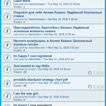
Learn More
Last post by
TannerHoeger
«
Tue May 12, 2026 12:25 pm
Replies:
1
Откройте для себя Анлим Казино: Надёжный безопасные
ставки.
Last post by
TannerHoeger
«
Sat May 16, 2026 5:30 am
Replies:
1
Присоединяйтесь Криптобосс Казино: Надёжный
основные моменты казино.
Last post by
SammyQui
«
Sat May 09, 2026 11:09 am
Начните выигрывать в Анлим Казино: Безопасный
игровые сессии.
Last post by
samantha bert
«
Mon May 11, 2026 5:05 pm
Replies:
2
Im happy I now registered
Last post by
AltonSnink
«
Thu May 07, 2026 8:07 pm
Just wanted to say Hello.
Last post by
Guest
«
Sun May 31, 2026 12:39 pm
Replies:
29
1
2
3
printable blackjack strategy chart pdf
Last post by
Guest
«
Sun May 31, 2026 12:55 pm
Replies:
28
1
2
3
I am the new girl
Last post by
Guest
«
Sun May 31, 2026 4:09 pm
Replies:
9
Im happy I now registered