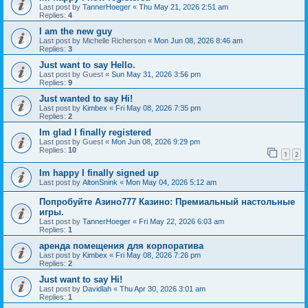
Last post by
TannerHoeger
«
Thu May 21, 2026 2:51 am
Replies:
4
I am the new guy
Last post by
Michelle Richerson
«
Mon Jun 08, 2026 8:46 am
Replies:
3
Just want to say Hello.
Last post by
Guest
«
Sun May 31, 2026 3:56 pm
Replies:
9
Just wanted to say Hi!
Last post by
Kimbex
«
Fri May 08, 2026 7:35 pm
Replies:
2
Im glad I finally registered
Last post by
Guest
«
Mon Jun 08, 2026 9:29 pm
Replies:
10
1
2
Im happy I finally signed up
Last post by
AltonSnink
«
Mon May 04, 2026 5:12 am
Попробуйте Азино777 Казино: Премиальный настольные
игры.
Last post by
TannerHoeger
«
Fri May 22, 2026 6:03 am
Replies:
1
аренда помещения для корпоратива
Last post by
Kimbex
«
Fri May 08, 2026 7:26 pm
Replies:
2
Just want to say Hi!
Last post by
Davidlah
«
Thu Apr 30, 2026 3:01 am
Replies:
1