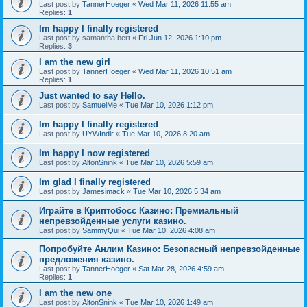
Last post by
TannerHoeger
«
Wed Mar 11, 2026 11:55 am
Replies:
1
Im happy I finally registered
Last post by
samantha bert
«
Fri Jun 12, 2026 1:10 pm
Replies:
3
I am the new girl
Last post by
TannerHoeger
«
Wed Mar 11, 2026 10:51 am
Replies:
1
Just wanted to say Hello.
Last post by
SamuelMe
«
Tue Mar 10, 2026 1:12 pm
Im happy I finally registered
Last post by
UYWIndir
«
Tue Mar 10, 2026 8:20 am
Im happy I now registered
Last post by
AltonSnink
«
Tue Mar 10, 2026 5:59 am
Im glad I finally registered
Last post by
Jamesimack
«
Tue Mar 10, 2026 5:34 am
Играйте в Криптобосс Казино: Премиальный
непревзойденные услуги казино.
Last post by
SammyQui
«
Tue Mar 10, 2026 4:08 am
Попробуйте Анлим Казино: Безопасный непревзойденные
предложения казино.
Last post by
TannerHoeger
«
Sat Mar 28, 2026 4:59 am
Replies:
1
I am the new one
Last post by
AltonSnink
«
Tue Mar 10, 2026 1:49 am