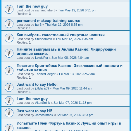
I am the new guy
Last post by
samanthabert
«
Tue May 19, 2026 6:31 pm
Replies:
3
permanent makeup training course
Last post by
ftur3
«
Thu Mar 12, 2026 8:35 pm
Replies:
1
Как выбрать качественный спиртные напитки
Last post by
StephenVek
«
Thu Mar 12, 2026 4:35 am
Replies:
1
Начните выигрывать в Анлим Казино: Лидирующий
игровые сессии.
Last post by
LewisPut
«
Sun Mar 08, 2026 4:04 am
Посетите Криптобосс Казино: Эксклюзивный новости и
события казино.
Last post by
TannerHoeger
«
Fri Mar 13, 2026 5:52 am
Replies:
1
Just want to say Hello!
Last post by
jollylara39
«
Mon Mar 09, 2026 11:44 am
Replies:
1
I am the new guy
Last post by
AltonSnink
«
Sat Mar 07, 2026 11:13 pm
Just want to say Hi!
Last post by
Jamesimack
«
Sat Mar 07, 2026 3:53 pm
Испытайте Плей Фортуна Казино: Лучший опыт игры в
казино.