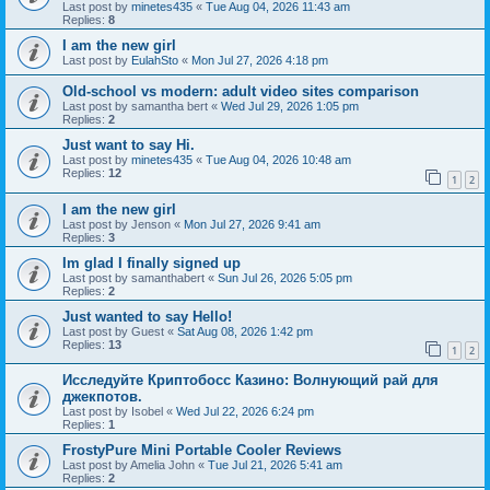
Last post by
minetes435
«
Tue Aug 04, 2026 11:43 am
Replies:
8
I am the new girl
Last post by
EulahSto
«
Mon Jul 27, 2026 4:18 pm
Old-school vs modern: adult video sites comparison
Last post by
samantha bert
«
Wed Jul 29, 2026 1:05 pm
Replies:
2
Just want to say Hi.
Last post by
minetes435
«
Tue Aug 04, 2026 10:48 am
Replies:
12
1
2
I am the new girl
Last post by
Jenson
«
Mon Jul 27, 2026 9:41 am
Replies:
3
Im glad I finally signed up
Last post by
samanthabert
«
Sun Jul 26, 2026 5:05 pm
Replies:
2
Just wanted to say Hello!
Last post by
Guest
«
Sat Aug 08, 2026 1:42 pm
Replies:
13
1
2
Исследуйте Криптобосс Казино: Волнующий рай для
джекпотов.
Last post by
Isobel
«
Wed Jul 22, 2026 6:24 pm
Replies:
1
FrostyPure Mini Portable Cooler Reviews
Last post by
Amelia John
«
Tue Jul 21, 2026 5:41 am
Replies:
2