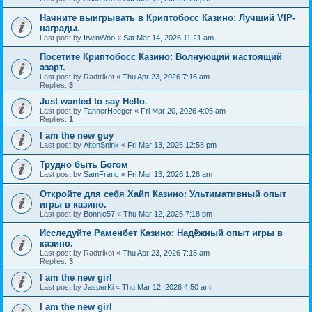
Начните выигрывать в Криптобосс Казино: Лучший VIP-
награды.
Last post by
IrwinWoo
«
Sat Mar 14, 2026 11:21 am
Посетите Криптобосс Казино: Волнующий настоящий
азарт.
Last post by
Radtrikot
«
Thu Apr 23, 2026 7:16 am
Replies:
3
Just wanted to say Hello.
Last post by
TannerHoeger
«
Fri Mar 20, 2026 4:05 am
Replies:
1
I am the new guy
Last post by
AltonSnink
«
Fri Mar 13, 2026 12:58 pm
Трудно быть Богом
Last post by
SamFranc
«
Fri Mar 13, 2026 1:26 am
Откройте для себя Хайп Казино: Ультимативный опыт
игры в казино.
Last post by
Bonnie57
«
Thu Mar 12, 2026 7:18 pm
Исследуйте Раменбет Казино: Надёжный опыт игры в
казино.
Last post by
Radtrikot
«
Thu Apr 23, 2026 7:15 am
Replies:
3
I am the new girl
Last post by
JasperKi
«
Thu Mar 12, 2026 4:50 am
I am the new girl