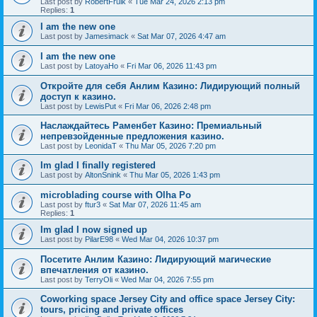
Last post by
RobertFrulk
«
Tue Mar 24, 2026 2:13 pm
Replies:
1
I am the new one
Last post by
Jamesimack
«
Sat Mar 07, 2026 4:47 am
I am the new one
Last post by
LatoyaHo
«
Fri Mar 06, 2026 11:43 pm
Откройте для себя Анлим Казино: Лидирующий полный
доступ к казино.
Last post by
LewisPut
«
Fri Mar 06, 2026 2:48 pm
Наслаждайтесь Раменбет Казино: Премиальный
непревзойденные предложения казино.
Last post by
LeonidaT
«
Thu Mar 05, 2026 7:20 pm
Im glad I finally registered
Last post by
AltonSnink
«
Thu Mar 05, 2026 1:43 pm
microblading course with Olha Po
Last post by
ftur3
«
Sat Mar 07, 2026 11:45 am
Replies:
1
Im glad I now signed up
Last post by
PilarE98
«
Wed Mar 04, 2026 10:37 pm
Посетите Анлим Казино: Лидирующий магические
впечатления от казино.
Last post by
TerryOli
«
Wed Mar 04, 2026 7:55 pm
Coworking space Jersey City and office space Jersey City:
tours, pricing and private offices