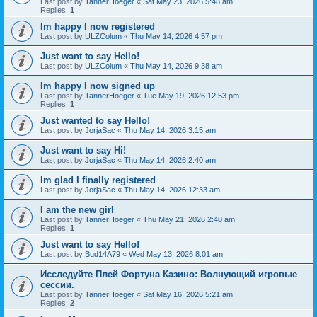
Last post by
TannerHoeger
«
Sat May 23, 2026 5:48 am
Replies:
1
Im happy I now registered
Last post by
ULZColum
«
Thu May 14, 2026 4:57 pm
Just want to say Hello!
Last post by
ULZColum
«
Thu May 14, 2026 9:38 am
Im happy I now signed up
Last post by
TannerHoeger
«
Tue May 19, 2026 12:53 pm
Replies:
1
Just wanted to say Hello!
Last post by
JorjaSac
«
Thu May 14, 2026 3:15 am
Just want to say Hi!
Last post by
JorjaSac
«
Thu May 14, 2026 2:40 am
Im glad I finally registered
Last post by
JorjaSac
«
Thu May 14, 2026 12:33 am
I am the new girl
Last post by
TannerHoeger
«
Thu May 21, 2026 2:40 am
Replies:
1
Just want to say Hello!
Last post by
Bud14A79
«
Wed May 13, 2026 8:01 am
Исследуйте Плей Фортуна Казино: Волнующий игровые
сессии.
Last post by
TannerHoeger
«
Sat May 16, 2026 5:21 am
Replies:
2