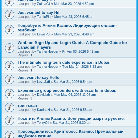
Last post by
ZulmaGil
«
Mon Mar 23, 2026 4:52 pm
Just wanted to say Hi!
Last post by
TamiePin
«
Mon Mar 23, 2026 6:45 am
Попробуйте Анлим Казино: Лидирующий онлайн-
гемблинг.
Last post by
LewisPut
«
Mon Mar 23, 2026 4:48 am
WinLion Sign Up and Login Guide: A Complete Guide for
Canadian Players
Last post by
TannerHoeger
«
Fri Apr 03, 2026 5:42 am
Replies:
1
The ultimate long-term date experience in Dubai.
Last post by
TannerHoeger
«
Tue Mar 24, 2026 8:33 am
Replies:
1
Just want to say Hello.
Last post by
LoydJaff
«
Sat Mar 21, 2026 9:54 pm
Experience group encounters with escorts in dubai.
Last post by
Davidlah
«
Mon May 04, 2026 11:08 am
Replies:
3
трип скан
Last post by
KatrinaH
«
Sat Mar 21, 2026 9:56 am
Посетите Анлим Казино: Волнующий азарт в рулетке.
Last post by
TerryOli
«
Sat Mar 21, 2026 8:30 am
Присоединяйтесь Криптобосс Казино: Премиальный
надёжное казино.