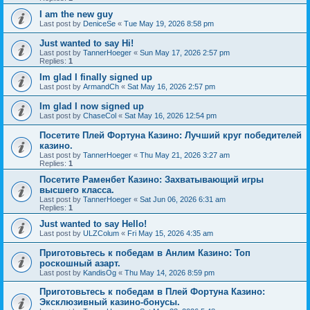
I am the new guy
Last post by
DeniceSe
«
Tue May 19, 2026 8:58 pm
Just wanted to say Hi!
Last post by
TannerHoeger
«
Sun May 17, 2026 2:57 pm
Replies:
1
Im glad I finally signed up
Last post by
ArmandCh
«
Sat May 16, 2026 2:57 pm
Im glad I now signed up
Last post by
ChaseCol
«
Sat May 16, 2026 12:54 pm
Посетите Плей Фортуна Казино: Лучший круг победителей
казино.
Last post by
TannerHoeger
«
Thu May 21, 2026 3:27 am
Replies:
1
Посетите Раменбет Казино: Захватывающий игры
высшего класса.
Last post by
TannerHoeger
«
Sat Jun 06, 2026 6:31 am
Replies:
1
Just wanted to say Hello!
Last post by
ULZColum
«
Fri May 15, 2026 4:35 am
Приготовьтесь к победам в Анлим Казино: Топ
роскошный азарт.
Last post by
KandisOg
«
Thu May 14, 2026 8:59 pm
Приготовьтесь к победам в Плей Фортуна Казино:
Эксклюзивный казино-бонусы.