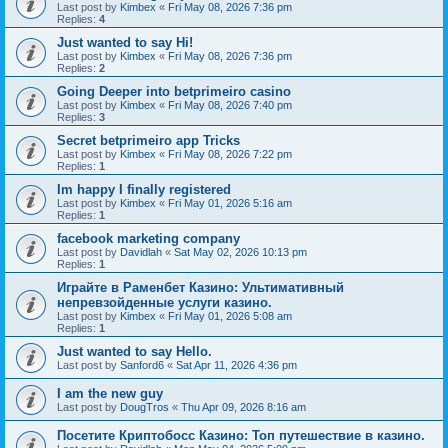
Last post by
Kimbex
«
Fri May 08, 2026 7:36 pm
Replies:
4
Just wanted to say Hi!
Last post by
Kimbex
«
Fri May 08, 2026 7:36 pm
Replies:
2
Going Deeper into betprimeiro casino
Last post by
Kimbex
«
Fri May 08, 2026 7:40 pm
Replies:
3
Secret betprimeiro app Tricks
Last post by
Kimbex
«
Fri May 08, 2026 7:22 pm
Replies:
1
Im happy I finally registered
Last post by
Kimbex
«
Fri May 01, 2026 5:16 am
Replies:
1
facebook marketing company
Last post by
Davidlah
«
Sat May 02, 2026 10:13 pm
Replies:
1
Играйте в Раменбет Казино: Ультимативный
непревзойденные услуги казино.
Last post by
Kimbex
«
Fri May 01, 2026 5:08 am
Replies:
1
Just wanted to say Hello.
Last post by
Sanford6
«
Sat Apr 11, 2026 4:36 pm
I am the new guy
Last post by
DougTros
«
Thu Apr 09, 2026 8:16 am
Посетите Криптобосс Казино: Топ путешествие в казино.