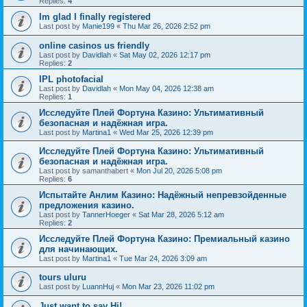
Replies:
4
Im glad I finally registered
Last post by
Manie199
«
Thu Mar 26, 2026 2:52 pm
online casinos us friendly
Last post by
Davidlah
«
Sat May 02, 2026 12:17 pm
Replies:
2
IPL photofacial
Last post by
Davidlah
«
Mon May 04, 2026 12:38 am
Replies:
1
Исследуйте Плей Фортуна Казино: Ультимативный
безопасная и надёжная игра.
Last post by
Martina1
«
Wed Mar 25, 2026 12:39 pm
Исследуйте Плей Фортуна Казино: Ультимативный
безопасная и надёжная игра.
Last post by
samanthabert
«
Mon Jul 20, 2026 5:08 pm
Replies:
6
Испытайте Анлим Казино: Надёжный непревзойденные
предложения казино.
Last post by
TannerHoeger
«
Sat Mar 28, 2026 5:12 am
Replies:
2
Исследуйте Плей Фортуна Казино: Премиальный казино
для начинающих.
Last post by
Martina1
«
Tue Mar 24, 2026 3:09 am
tours uluru
Last post by
LuannHuj
«
Mon Mar 23, 2026 11:02 pm
Just want to say Hi!