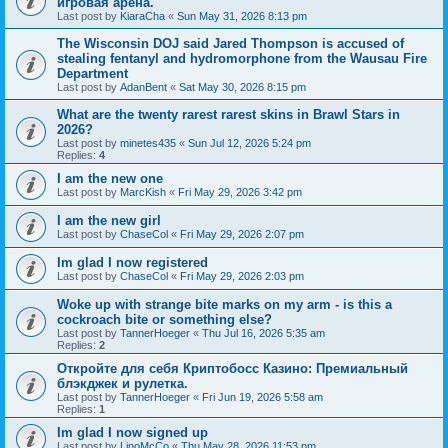
игровая арена.
Last post by
KiaraCha
«
Sun May 31, 2026 8:13 pm
The Wisconsin DOJ said Jared Thompson is accused of
stealing fentanyl and hydromorphone from the Wausau Fire
Department
Last post by
AdanBent
«
Sat May 30, 2026 8:15 pm
What are the twenty rarest rarest skins in Brawl Stars in
2026?
Last post by
minetes435
«
Sun Jul 12, 2026 5:24 pm
Replies:
4
I am the new one
Last post by
MarcKish
«
Fri May 29, 2026 3:42 pm
I am the new girl
Last post by
ChaseCol
«
Fri May 29, 2026 2:07 pm
Im glad I now registered
Last post by
ChaseCol
«
Fri May 29, 2026 2:03 pm
Woke up with strange bite marks on my arm - is this a
cockroach bite or something else?
Last post by
TannerHoeger
«
Thu Jul 16, 2026 5:35 am
Replies:
2
Откройте для себя Криптобосс Казино: Премиальный
блэкджек и рулетка.
Last post by
TannerHoeger
«
Fri Jun 19, 2026 5:58 am
Replies:
1
Im glad I now signed up
Last post by
LinoMcCo
«
Thu May 28, 2026 11:53 pm