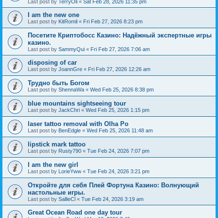
Last post by
TerryOli
«
Sat Feb 28, 2026 11:35 pm
I am the new one
Last post by
KitRomil
«
Fri Feb 27, 2026 8:23 pm
Посетите Криптобосс Казино: Надёжный экспертные игры
казино.
Last post by
SammyQui
«
Fri Feb 27, 2026 7:06 am
disposing of car
Last post by
JoannGre
«
Fri Feb 27, 2026 12:26 am
Трудно быть Богом
Last post by
ShennaWa
«
Wed Feb 25, 2026 8:38 pm
blue mountains sightseeing tour
Last post by
JackChri
«
Wed Feb 25, 2026 1:15 pm
laser tattoo removal with Olha Po
Last post by
BenEdgle
«
Wed Feb 25, 2026 11:48 am
lipstick mark tattoo
Last post by
Rusty790
«
Tue Feb 24, 2026 7:07 pm
I am the new girl
Last post by
LorieYww
«
Tue Feb 24, 2026 3:21 pm
Откройте для себя Плей Фортуна Казино: Волнующий
настольные игры.
Last post by
SallieCl
«
Tue Feb 24, 2026 3:19 am
Great Ocean Road one day tour