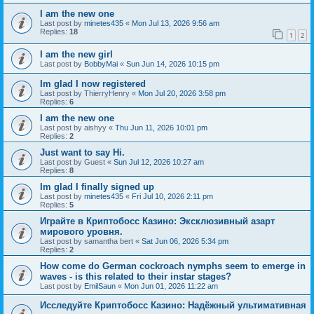
I am the new one
Last post by
minetes435
«
Mon Jul 13, 2026 9:56 am
Replies:
18
1
2
I am the new girl
Last post by
BobbyMai
«
Sun Jun 14, 2026 10:15 pm
Im glad I now registered
Last post by
ThierryHenry
«
Mon Jul 20, 2026 3:58 pm
Replies:
6
I am the new one
Last post by
aishyy
«
Thu Jun 11, 2026 10:01 pm
Replies:
2
Just want to say Hi.
Last post by
Guest
«
Sun Jul 12, 2026 10:27 am
Replies:
8
Im glad I finally signed up
Last post by
minetes435
«
Fri Jul 10, 2026 2:11 pm
Replies:
5
Играйте в Криптобосс Казино: Эксклюзивный азарт
мирового уровня.
Last post by
samantha bert
«
Sat Jun 06, 2026 5:34 pm
Replies:
2
How come do German cockroach nymphs seem to emerge in
waves - is this related to their instar stages?
Last post by
EmilSaun
«
Mon Jun 01, 2026 11:22 am
Исследуйте Криптобосс Казино: Надёжный ультимативная