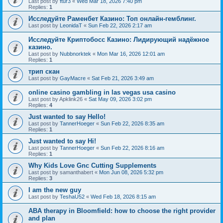
Last post by
ftur3
«
Wed Mar 18, 2026 7:40 pm
Replies:
1
Исследуйте Раменбет Казино: Топ онлайн-гемблинг.
Last post by
LeonidaT
«
Sun Feb 22, 2026 2:17 am
Исследуйте Криптобосс Казино: Лидирующий надёжное
казино.
Last post by
Nubbnorktek
«
Mon Mar 16, 2026 12:01 am
Replies:
1
трип скан
Last post by
GayMacre
«
Sat Feb 21, 2026 3:49 am
online casino gambling in las vegas usa casino
Last post by
Apklink26
«
Sat May 09, 2026 3:02 pm
Replies:
4
Just wanted to say Hello!
Last post by
TannerHoeger
«
Sun Feb 22, 2026 8:35 am
Replies:
1
Just wanted to say Hi!
Last post by
TannerHoeger
«
Sun Feb 22, 2026 8:16 am
Replies:
1
Why Kids Love Gnc Cutting Supplements
Last post by
samanthabert
«
Mon Jun 08, 2026 5:32 pm
Replies:
3
I am the new guy
Last post by
TeshaU52
«
Wed Feb 18, 2026 8:15 am
ABA therapy in Bloomfield: how to choose the right provider
and plan