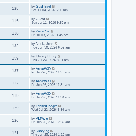
by
GusHavel
125
Sat Jul 04, 2026 5:00 am
by
Guest
115
Sun Jul 12, 2026 9:25 am
by
KiaraCha
116
Fri Jul 03, 2026 11:45 pm
by
Amelia John
132
Tue Jun 30, 2026 6:59 am
by
Thierry Henry
159
Thu Jul 23, 2026 8:21 am
by
AnnieW30
137
Fri Jun 26, 2026 11:31 am
by
AnnieW30
117
Fri Jun 26, 2026 11:31 am
by
AnnieW30
119
Fri Jun 26, 2026 11:30 am
by
TannerHoeger
129
Wed Jul 22, 2026 5:36 am
by
PIBVivie
126
Fri Jun 26, 2026 12:32 am
by
DustyPig
121
Thu Jun 25, 2026 1:20 pm