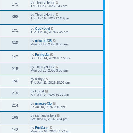
by
ThierryHenry
175
Thu Jul 23, 2026 8:43 am
by
ThierryHenry
398
Thu Jul 16, 2026 12:28 pm
by
GusHavel
131
Tue Jun 16, 2026 2:45 am
by
minetes435
335
Mon Jul 13, 2026 9:56 am
by
BobbyMai
147
Sun Jun 14, 2026 10:15 pm
by
ThierryHenry
215
Mon Jul 20, 2026 3:58 pm
by
aishyy
150
Thu Jun 11, 2026 10:01 pm
by
Guest
219
Sun Jul 12, 2026 10:27 am
by
minetes435
214
Fri Jul 10, 2026 2:11 pm
by
samantha bert
168
Sat Jun 06, 2026 5:34 pm
by
EmilSaun
142
Mon Jun 01, 2026 11:22 am