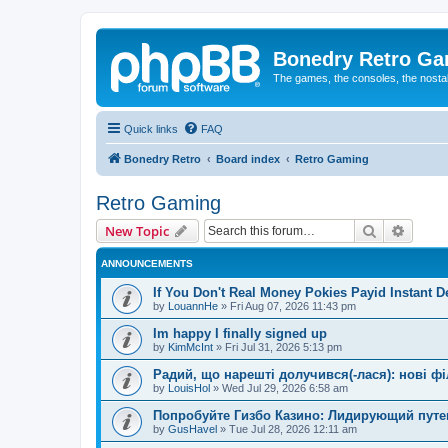
Bonedry Retro G
The games, the consoles, the nostal
Quick links
FAQ
Bonedry Retro
Board index
Retro Gaming
Retro Gaming
Search
Advanc
New Topic
ANNOUNCEMENTS
If You Don't Real Money Pokies Payid Instant De
by
LouannHe
»
Fri Aug 07, 2026 11:43 pm
Im happy I finally signed up
by
KimMcInt
»
Fri Jul 31, 2026 5:13 pm
Радий, що нарешті долучився(-лася): нові ф
by
LouisHol
»
Wed Jul 29, 2026 6:58 am
Попробуйте Гизбо Казино: Лидирующий путе
by
GusHavel
»
Tue Jul 28, 2026 12:11 am