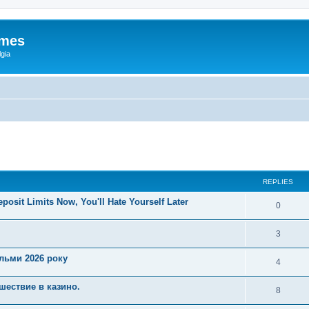
ames
gia
ed search
REPLIES
posit Limits Now, You'll Hate Yourself Later
0
3
ільми 2026 року
4
шествие в казино.
8