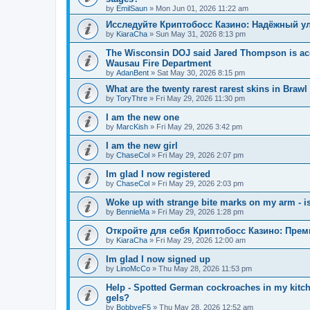
by
EmilSaun
»
Mon Jun 01, 2026 11:22 am
Исследуйте Криптобосс Казино: Надёжный ул
by
KiaraCha
»
Sun May 31, 2026 8:13 pm
The Wisconsin DOJ said Jared Thompson is acc
Wausau Fire Department
by
AdanBent
»
Sat May 30, 2026 8:15 pm
What are the twenty rarest rarest skins in Brawl
by
ToryThre
»
Fri May 29, 2026 11:30 pm
I am the new one
by
MarcKish
»
Fri May 29, 2026 3:42 pm
I am the new girl
by
ChaseCol
»
Fri May 29, 2026 2:07 pm
Im glad I now registered
by
ChaseCol
»
Fri May 29, 2026 2:03 pm
Woke up with strange bite marks on my arm - is
by
BennieMa
»
Fri May 29, 2026 1:28 pm
Откройте для себя Криптобосс Казино: Прем
by
KiaraCha
»
Fri May 29, 2026 12:00 am
Im glad I now signed up
by
LinoMcCo
»
Thu May 28, 2026 11:53 pm
Help - Spotted German cockroaches in my kitche
gels?
by
BobbyeF5
»
Thu May 28, 2026 12:52 am