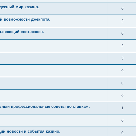
десный мир казино.
0
й возможности джекпота.
2
тывающий слот-экшен.
0
2
3
0
0
0
льный профессиональные советы по ставкам.
1
0
ий новости и события казино.
0