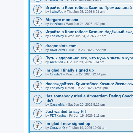
Играйте в Криптобосс Казино: Премиальный 
by
IrwinWoo
»
Thu Jun 25, 2026 6:21 am
Alergare montana
by
InezSute
»
Wed Jun 24, 2026 1:32 pm
Играйте в Криптобосс Казино: Надёжный еж
by
EssieMay
»
Wed Jun 24, 2026 7:37 am
dragonslots.com
by
AKACarmi
»
Tue Jun 23, 2026 2:22 pm
Путь к здоровью: все, что нужно знать о ку
by
AlicaGod
»
Tue Jun 23, 2026 5:14 am
Im glad I finally signed up
by
Crystal3
»
Mon Jun 22, 2026 12:44 pm
Наслаждайтесь Криптобосс Казино: Эксклюз
by
EssieMay
»
Mon Jun 22, 2026 12:05 pm
Has somebody tried a Amsterdam Dating Coach to
life?
by
CassieMa
»
Sat Jun 20, 2026 8:12 pm
Just wanted to say Hi!
by
FDTKasha
»
Fri Jun 19, 2026 9:11 pm
Im glad I now signed up
by
CorazonO
»
Fri Jun 19, 2026 10:00 am