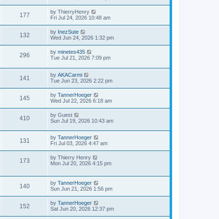
by
ThierryHenry
177
Fri Jul 24, 2026 10:48 am
by
InezSute
132
Wed Jun 24, 2026 1:32 pm
by
minetes435
296
Tue Jul 21, 2026 7:09 pm
by
AKACarmi
141
Tue Jun 23, 2026 2:22 pm
by
TannerHoeger
145
Wed Jul 22, 2026 6:18 am
by
Guest
410
Sun Jul 19, 2026 10:43 am
by
TannerHoeger
131
Fri Jul 03, 2026 4:47 am
by
Thierry Henry
173
Mon Jul 20, 2026 4:15 pm
by
TannerHoeger
140
Sun Jun 21, 2026 1:56 pm
by
TannerHoeger
152
Sat Jun 20, 2026 12:37 pm