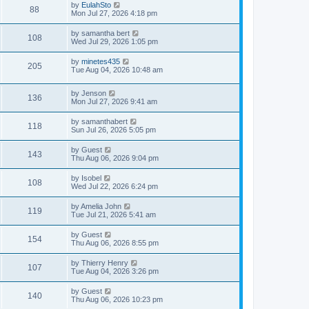
by
EulahSto
88
Mon Jul 27, 2026 4:18 pm
by
samantha bert
108
Wed Jul 29, 2026 1:05 pm
by
minetes435
205
Tue Aug 04, 2026 10:48 am
by
Jenson
136
Mon Jul 27, 2026 9:41 am
by
samanthabert
118
Sun Jul 26, 2026 5:05 pm
by
Guest
143
Thu Aug 06, 2026 9:04 pm
by
Isobel
108
Wed Jul 22, 2026 6:24 pm
by
Amelia John
119
Tue Jul 21, 2026 5:41 am
by
Guest
154
Thu Aug 06, 2026 8:55 pm
by
Thierry Henry
107
Tue Aug 04, 2026 3:26 pm
by
Guest
140
Thu Aug 06, 2026 10:23 pm