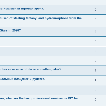
ьтимативная игровая арена.
0
used of stealing fentanyl and hydromorphone from the
0
 Stars in 2026?
4
0
0
0
 this a cockroach bite or something else?
2
иальный блэкджек и рулетка.
1
0
n, what are the best professional services vs DIY bait
0