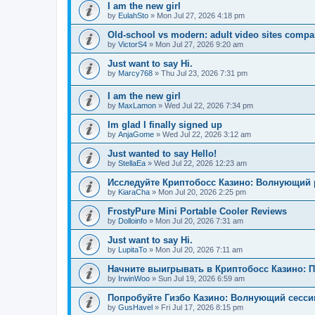
I am the new girl
by
EulahSto
»
Mon Jul 27, 2026 4:18 pm
Old-school vs modern: adult video sites compa
by
VictorS4
»
Mon Jul 27, 2026 9:20 am
Just want to say Hi.
by
Marcy768
»
Thu Jul 23, 2026 7:31 pm
I am the new girl
by
MaxLamon
»
Wed Jul 22, 2026 7:34 pm
Im glad I finally signed up
by
AnjaGome
»
Wed Jul 22, 2026 3:12 am
Just wanted to say Hello!
by
StellaEa
»
Wed Jul 22, 2026 12:23 am
Исследуйте Криптобосс Казино: Волнующий 
by
KiaraCha
»
Mon Jul 20, 2026 2:25 pm
FrostyPure Mini Portable Cooler Reviews
by
Dolloinfo
»
Mon Jul 20, 2026 7:31 am
Just want to say Hi.
by
LupitaTo
»
Mon Jul 20, 2026 7:11 am
Начните выигрывать в Криптобосс Казино: 
by
IrwinWoo
»
Sun Jul 19, 2026 6:59 am
Попробуйте Гизбо Казино: Волнующий сесси
by
GusHavel
»
Fri Jul 17, 2026 8:15 pm