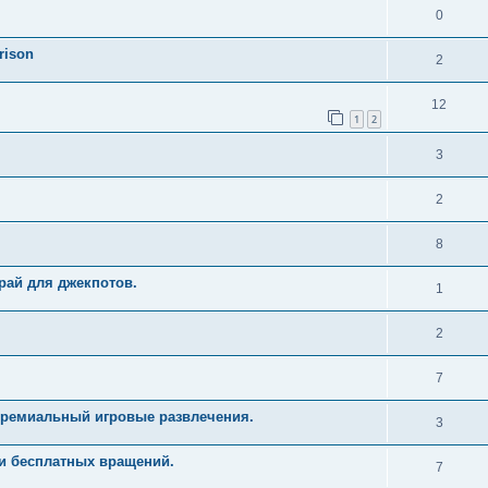
0
rison
2
12
1
2
3
2
8
рай для джекпотов.
1
2
7
Премиальный игровые развлечения.
3
и бесплатных вращений.
7