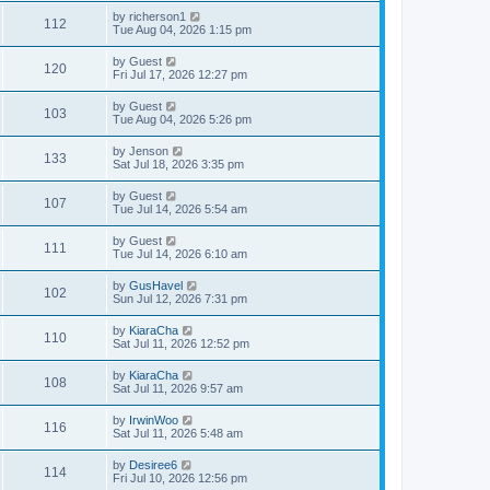
by
richerson1
112
Tue Aug 04, 2026 1:15 pm
by
Guest
120
Fri Jul 17, 2026 12:27 pm
by
Guest
103
Tue Aug 04, 2026 5:26 pm
by
Jenson
133
Sat Jul 18, 2026 3:35 pm
by
Guest
107
Tue Jul 14, 2026 5:54 am
by
Guest
111
Tue Jul 14, 2026 6:10 am
by
GusHavel
102
Sun Jul 12, 2026 7:31 pm
by
KiaraCha
110
Sat Jul 11, 2026 12:52 pm
by
KiaraCha
108
Sat Jul 11, 2026 9:57 am
by
IrwinWoo
116
Sat Jul 11, 2026 5:48 am
by
Desiree6
114
Fri Jul 10, 2026 12:56 pm