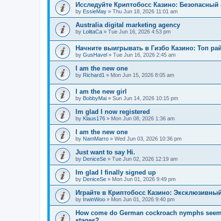
Исследуйте Криптобосс Казино: Безопасный 
by
EssieMay
»
Thu Jun 18, 2026 11:01 am
Australia digital marketing agency
by
LolitaCa
»
Tue Jun 16, 2026 4:53 pm
Начните выигрывать в Гизбо Казино: Топ ра
by
GusHavel
»
Tue Jun 16, 2026 2:45 am
I am the new one
by
Richard1
»
Mon Jun 15, 2026 8:05 am
I am the new girl
by
BobbyMai
»
Sun Jun 14, 2026 10:15 pm
Im glad I now registered
by
Klaus176
»
Mon Jun 08, 2026 1:36 am
I am the new one
by
NamMarro
»
Wed Jun 03, 2026 10:36 pm
Just want to say Hi.
by
DeniceSe
»
Tue Jun 02, 2026 12:19 am
Im glad I finally signed up
by
DeniceSe
»
Mon Jun 01, 2026 9:49 pm
Играйте в Криптобосс Казино: Эксклюзивный
by
IrwinWoo
»
Mon Jun 01, 2026 9:40 pm
How come do German cockroach nymphs seem to e
stages?