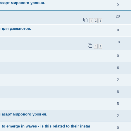
азарт мирового уровня.
5
20
1
2
3
й для джекпотов.
0
18
1
2
0
6
2
8
5
 азарт мирового уровня.
2
merge in waves - is this related to their instar
0