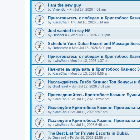
I am the new guy
by
VivienBv
»
Fri Jul 17, 2026 4:01 am
Приготовьтесь к победам в Криптобосс Кази
by
KiaraCha
»
Thu Jul 16, 2026 5:14 am
Just wanted to say Hi!
by
HeleneLa
»
Wed Jul 15, 2026 7:00 pm
Schedule Your Dubai Escort and Massage Sess
by
DebbraHe
»
Mon Jul 13, 2026 8:00 pm
Приготовьтесь к победам в Криптобосс Каз
by
IrwinWoo
»
Mon Jul 13, 2026 1:37 pm
Начните выигрывать в Криптобосс Казино: 
by
KiaraCha
»
Mon Jul 13, 2026 8:55 am
Наслаждайтесь Гизбо Казино: Топ бонусы и 
by
GusHavel
»
Sun Jul 12, 2026 7:31 pm
Присоединяйтесь Криптобосс Казино: Лучши
by
KiaraCha
»
Sat Jul 11, 2026 12:52 pm
Исследуйте Криптобосс Казино: Премиальны
by
KiaraCha
»
Sat Jul 11, 2026 9:57 am
Исследуйте Криптобосс Казино: Премиальный
by
IrwinWoo
»
Sat Jul 11, 2026 5:48 am
The Best List for Private Escorts in Dubai.
by
Desiree6
»
Fri Jul 10, 2026 12:56 pm