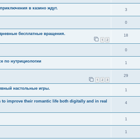
приключения в казино ждут.
3
0
едневные бесплатные вращения.
18
1
2
0
рсе по нутрициологии
1
29
1
2
3
ивный настольные игры.
1
 improve their romantic life both digitally and in real
4
1
1