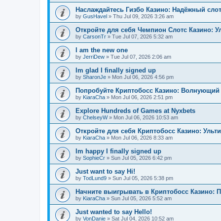
Наслаждайтесь Гизбо Казино: Надёжный сло
by
GusHavel
»
Thu Jul 09, 2026 3:26 am
Откройте для себя Чемпион Слотс Казино: 
by
CarsonTr
»
Tue Jul 07, 2026 5:32 am
I am the new one
by
JerriDew
»
Tue Jul 07, 2026 2:06 am
Im glad I finally signed up
by
SharonJe
»
Mon Jul 06, 2026 4:56 pm
Попробуйте Криптобосс Казино: Волнующий 
by
KiaraCha
»
Mon Jul 06, 2026 2:51 pm
Explore Hundreds of Games at Nyxbets
by
ChelseyW
»
Mon Jul 06, 2026 10:53 am
Откройте для себя Криптобосс Казино: Ульт
by
KiaraCha
»
Mon Jul 06, 2026 8:33 am
Im happy I finally signed up
by
SophieCr
»
Sun Jul 05, 2026 6:42 pm
Just want to say Hi!
by
TodLund9
»
Sun Jul 05, 2026 5:38 pm
Начните выигрывать в Криптобосс Казино: 
by
KiaraCha
»
Sun Jul 05, 2026 5:52 am
Just wanted to say Hello!
by
VonDanie
»
Sat Jul 04, 2026 10:52 am