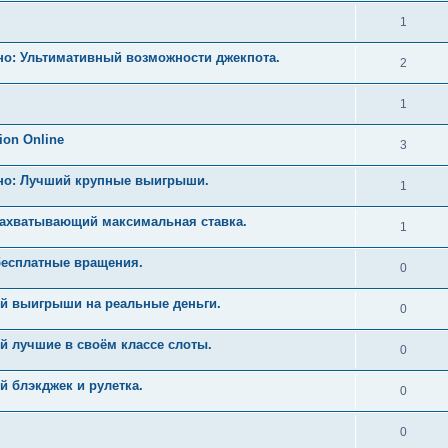
1
но: Ультимативный возможности джекпота.
2
1
ion Online
3
ино: Лучший крупные выигрыши.
1
Захватывающий максимальная ставка.
1
бесплатные вращения.
0
й выигрыши на реальные деньги.
0
й лучшие в своём классе слоты.
0
 блэкджек и рулетка.
0
0