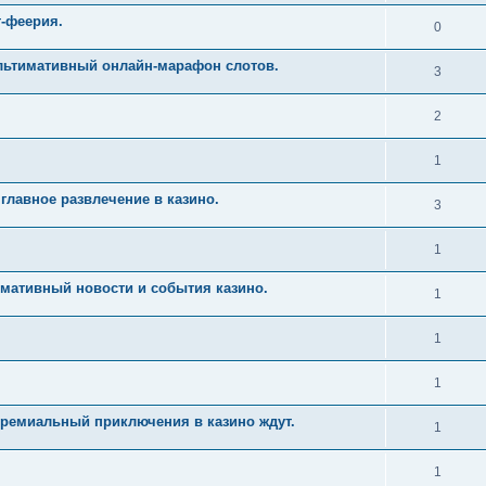
т-феерия.
0
Ультимативный онлайн-марафон слотов.
3
2
1
главное развлечение в казино.
3
1
имативный новости и события казино.
1
1
1
Премиальный приключения в казино ждут.
1
1