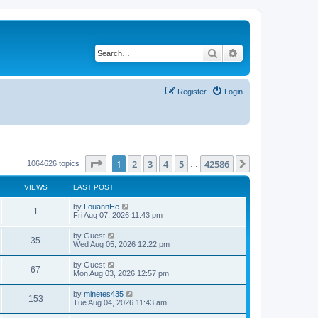
Search
Advanced search
Register
Login
Page
1
of
42586
1
2
3
4
5
42586
Next
1064626 topics
…
VIEWS
LAST POST
by
LouannHe
1
Fri Aug 07, 2026 11:43 pm
by
Guest
35
Wed Aug 05, 2026 12:22 pm
by
Guest
67
Mon Aug 03, 2026 12:57 pm
by
minetes435
153
Tue Aug 04, 2026 11:43 am