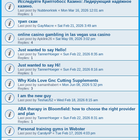
Исследуйте Криптобосс Казино: Лидирующий надёжное
казино.
Last post by
Nubbnorktek
«
Mon Mar 16, 2026 12:01 am
Replies:
1
трип скан
Last post by
GayMacre
«
Sat Feb 21, 2026 3:49 am
online casino gambling in las vegas usa casino
Last post by
Apklink26
«
Sat May 09, 2026 3:02 pm
Replies:
4
Just wanted to say Hello!
Last post by
TannerHoeger
«
Sun Feb 22, 2026 8:35 am
Replies:
1
Just wanted to say Hi!
Last post by
TannerHoeger
«
Sun Feb 22, 2026 8:16 am
Replies:
1
Why Kids Love Gnc Cutting Supplements
Last post by
samanthabert
«
Mon Jun 08, 2026 5:32 pm
Replies:
3
I am the new guy
Last post by
TeshaU52
«
Wed Feb 18, 2026 8:15 am
ABA therapy in Bloomfield: how to choose the right provider
and plan
Last post by
TannerHoeger
«
Sun Feb 22, 2026 8:31 am
Replies:
1
Personal training gyms in Webster
Last post by
CarolynP
«
Tue Feb 17, 2026 4:03 pm