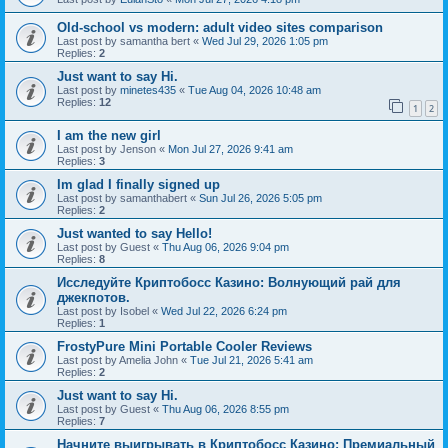
Old-school vs modern: adult video sites comparison
Last post by
samantha bert
«
Wed Jul 29, 2026 1:05 pm
Replies:
2
Just want to say Hi.
Last post by
minetes435
«
Tue Aug 04, 2026 10:48 am
Replies:
12
1
2
I am the new girl
Last post by
Jenson
«
Mon Jul 27, 2026 9:41 am
Replies:
3
Im glad I finally signed up
Last post by
samanthabert
«
Sun Jul 26, 2026 5:05 pm
Replies:
2
Just wanted to say Hello!
Last post by
Guest
«
Thu Aug 06, 2026 9:04 pm
Replies:
8
Исследуйте Криптобосс Казино: Волнующий рай для
джекпотов.
Last post by
Isobel
«
Wed Jul 22, 2026 6:24 pm
Replies:
1
FrostyPure Mini Portable Cooler Reviews
Last post by
Amelia John
«
Tue Jul 21, 2026 5:41 am
Replies:
2
Just want to say Hi.
Last post by
Guest
«
Thu Aug 06, 2026 8:55 pm
Replies:
7
Начните выигрывать в Криптобосс Казино: Премиальный