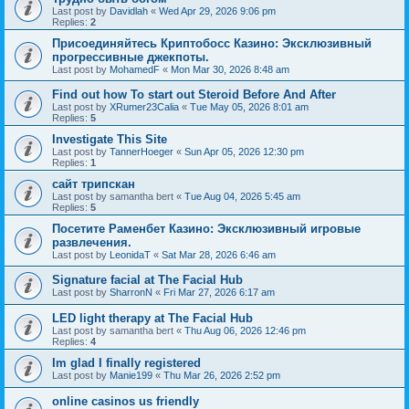
Last post by
Davidlah
«
Wed Apr 29, 2026 9:06 pm
Replies:
2
Присоединяйтесь Криптобосс Казино: Эксклюзивный
прогрессивные джекпоты.
Last post by
MohamedF
«
Mon Mar 30, 2026 8:48 am
Find out how To start out Steroid Before And After
Last post by
XRumer23Calia
«
Tue May 05, 2026 8:01 am
Replies:
5
Investigate This Site
Last post by
TannerHoeger
«
Sun Apr 05, 2026 12:30 pm
Replies:
1
сайт трипскан
Last post by
samantha bert
«
Tue Aug 04, 2026 5:45 am
Replies:
5
Посетите Раменбет Казино: Эксклюзивный игровые
развлечения.
Last post by
LeonidaT
«
Sat Mar 28, 2026 6:46 am
Signature facial at The Facial Hub
Last post by
SharronN
«
Fri Mar 27, 2026 6:17 am
LED light therapy at The Facial Hub
Last post by
samantha bert
«
Thu Aug 06, 2026 12:46 pm
Replies:
4
Im glad I finally registered
Last post by
Manie199
«
Thu Mar 26, 2026 2:52 pm
online casinos us friendly