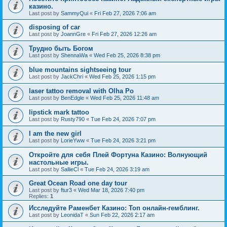
казино.
Last post by
SammyQui
«
Fri Feb 27, 2026 7:06 am
disposing of car
Last post by
JoannGre
«
Fri Feb 27, 2026 12:26 am
Трудно быть Богом
Last post by
ShennaWa
«
Wed Feb 25, 2026 8:38 pm
blue mountains sightseeing tour
Last post by
JackChri
«
Wed Feb 25, 2026 1:15 pm
laser tattoo removal with Olha Po
Last post by
BenEdgle
«
Wed Feb 25, 2026 11:48 am
lipstick mark tattoo
Last post by
Rusty790
«
Tue Feb 24, 2026 7:07 pm
I am the new girl
Last post by
LorieYww
«
Tue Feb 24, 2026 3:21 pm
Откройте для себя Плей Фортуна Казино: Волнующий
настольные игры.
Last post by
SallieCl
«
Tue Feb 24, 2026 3:19 am
Great Ocean Road one day tour
Last post by
ftur3
«
Wed Mar 18, 2026 7:40 pm
Replies:
1
Исследуйте Раменбет Казино: Топ онлайн-гемблинг.
Last post by
LeonidaT
«
Sun Feb 22, 2026 2:17 am