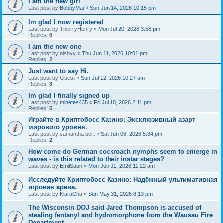
I am the new girl
Last post by
BobbyMai
«
Sun Jun 14, 2026 10:15 pm
Im glad I now registered
Last post by
ThierryHenry
«
Mon Jul 20, 2026 3:58 pm
Replies:
6
I am the new one
Last post by
aishyy
«
Thu Jun 11, 2026 10:01 pm
Replies:
2
Just want to say Hi.
Last post by
Guest
«
Sun Jul 12, 2026 10:27 am
Replies:
8
Im glad I finally signed up
Last post by
minetes435
«
Fri Jul 10, 2026 2:11 pm
Replies:
5
Играйте в Криптобосс Казино: Эксклюзивный азарт
мирового уровня.
Last post by
samantha bert
«
Sat Jun 06, 2026 5:34 pm
Replies:
2
How come do German cockroach nymphs seem to emerge in
waves - is this related to their instar stages?
Last post by
EmilSaun
«
Mon Jun 01, 2026 11:22 am
Исследуйте Криптобосс Казино: Надёжный ультимативная
игровая арена.
Last post by
KiaraCha
«
Sun May 31, 2026 8:13 pm
The Wisconsin DOJ said Jared Thompson is accused of
stealing fentanyl and hydromorphone from the Wausau Fire
Department