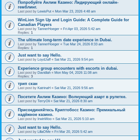
Попробуйте Анлим Казино: Лидирующий онлайн-
гемблинг.
Last post by
LewisPut
«
Mon Mar 23, 2026 4:48 am
WinLion Sign Up and Login Guide: A Complete Guide for
Canadian Players
Last post by
TannerHoeger
«
Fri Apr 03, 2026 5:42 am
Replies:
1
The ultimate long-term date experience in Dubai.
Last post by
TannerHoeger
«
Tue Mar 24, 2026 8:33 am
Replies:
1
Just want to say Hello.
Last post by
LoydJaff
«
Sat Mar 21, 2026 9:54 pm
Experience group encounters with escorts in dubai.
Last post by
Davidlah
«
Mon May 04, 2026 11:08 am
Replies:
3
трип скан
Last post by
KatrinaH
«
Sat Mar 21, 2026 9:56 am
Посетите Анлим Казино: Волнующий азарт в рулетке.
Last post by
TerryOli
«
Sat Mar 21, 2026 8:30 am
Присоединяйтесь Криптобосс Казино: Премиальный
надёжное казино.
Last post by
IrwinWoo
«
Sat Mar 21, 2026 5:10 am
Just want to say Hello.
Last post by
LillaOMe
«
Fri Mar 20, 2026 5:42 am