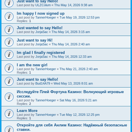
Just want to say Hello!
Last post by
ULZColum
«
Thu May 14, 2026 9:38 am
Im happy I now signed up
Last post by
TannerHoeger
«
Tue May 19, 2026 12:53 pm
Replies:
1
Just wanted to say Hello!
Last post by
JorjaSac
«
Thu May 14, 2026 3:15 am
Just want to say Hi!
Last post by
JorjaSac
«
Thu May 14, 2026 2:40 am
Im glad I finally registered
Last post by
JorjaSac
«
Thu May 14, 2026 12:33 am
I am the new girl
Last post by
TannerHoeger
«
Thu May 21, 2026 2:40 am
Replies:
1
Just want to say Hello!
Last post by
Bud14A79
«
Wed May 13, 2026 8:01 am
Исследуйте Плей Фортуна Казино: Волнующий игровые
сессии.
Last post by
TannerHoeger
«
Sat May 16, 2026 5:21 am
Replies:
2
Learn More
Last post by
TannerHoeger
«
Tue May 12, 2026 12:25 pm
Replies:
1
Откройте для себя Анлим Казино: Надёжный безопасные
ставки.