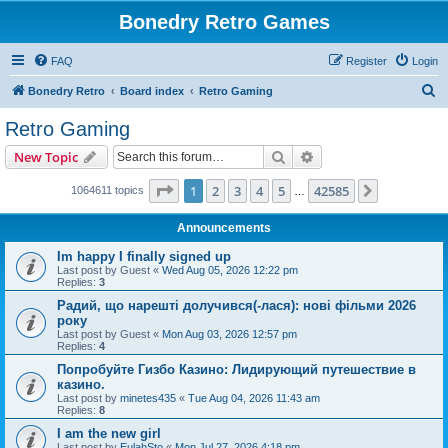
Bonedry Retro Games
FAQ
Register
Login
S
Bonedry Retro
Board index
Retro Gaming
e
Retro Gaming
a
Search
Advanced search
New Topic
r
c
Page
1
of
42585
1
2
3
4
5
42585
Next
1064611 topics
…
h
Announcements
Im happy I finally signed up
Last post by
Guest
«
Wed Aug 05, 2026 12:22 pm
Replies:
3
Радий, що нарешті долучився(-лася): нові фільми 2026
року
Last post by
Guest
«
Mon Aug 03, 2026 12:57 pm
Replies:
4
Попробуйте Гизбо Казино: Лидирующий путешествие в
казино.
Last post by
minetes435
«
Tue Aug 04, 2026 11:43 am
Replies:
8
I am the new girl
Last post by
EulahSto
«
Mon Jul 27, 2026 4:18 pm