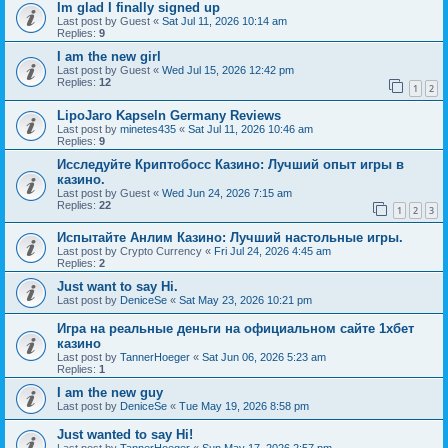
Im glad I finally signed up
Last post by
Guest
«
Sat Jul 11, 2026 10:14 am
Replies:
9
I am the new girl
Last post by
Guest
«
Wed Jul 15, 2026 12:42 pm
Replies:
12
1
2
LipoJaro Kapseln Germany Reviews
Last post by
minetes435
«
Sat Jul 11, 2026 10:46 am
Replies:
9
Исследуйте Криптобосс Казино: Лучший опыт игры в
казино.
Last post by
Guest
«
Wed Jun 24, 2026 7:15 am
Replies:
22
1
2
3
Испытайте Анлим Казино: Лучший настольные игры.
Last post by
Crypto Currency
«
Fri Jul 24, 2026 4:45 am
Replies:
2
Just want to say Hi.
Last post by
DeniceSe
«
Sat May 23, 2026 10:21 pm
Игра на реальные деньги на официальном сайте 1хбет
казино
Last post by
TannerHoeger
«
Sat Jun 06, 2026 5:23 am
Replies:
1
I am the new guy
Last post by
DeniceSe
«
Tue May 19, 2026 8:58 pm
Just wanted to say Hi!