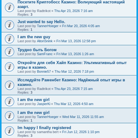
Посетите Криптобосс Казино: Волнующий настоящий
азарт.
Last post by
Radtrikot
«
Thu Apr 23, 2026 7:16 am
Replies:
3
Just wanted to say Hello.
Last post by
TannerHoeger
«
Fri Mar 20, 2026 4:05 am
Replies:
1
I am the new guy
Last post by
AltonSnink
«
Fri Mar 13, 2026 12:58 pm
Трудно быть Богом
Last post by
SamFranc
«
Fri Mar 13, 2026 1:26 am
Откройте для себя Хайп Казино: Ультимативный опыт
игры в казино.
Last post by
Bonnie57
«
Thu Mar 12, 2026 7:18 pm
Исследуйте Раменбет Казино: Надёжный опыт игры в
казино.
Last post by
Radtrikot
«
Thu Apr 23, 2026 7:15 am
Replies:
3
I am the new girl
Last post by
JasperKi
«
Thu Mar 12, 2026 4:50 am
I am the new girl
Last post by
TannerHoeger
«
Wed Mar 11, 2026 11:55 am
Replies:
1
Im happy I finally registered
Last post by
samantha bert
«
Fri Jun 12, 2026 1:10 pm
Replies:
3