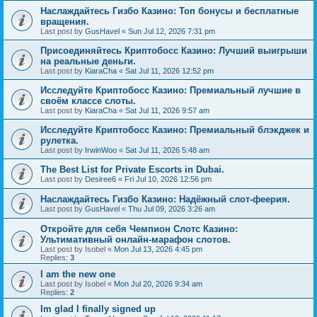
Наслаждайтесь Гизбо Казино: Топ бонусы и бесплатные
вращения.
Last post by
GusHavel
«
Sun Jul 12, 2026 7:31 pm
Присоединяйтесь Криптобосс Казино: Лучший выигрыши
на реальные деньги.
Last post by
KiaraCha
«
Sat Jul 11, 2026 12:52 pm
Исследуйте Криптобосс Казино: Премиальный лучшие в
своём классе слоты.
Last post by
KiaraCha
«
Sat Jul 11, 2026 9:57 am
Исследуйте Криптобосс Казино: Премиальный блэкджек и
рулетка.
Last post by
IrwinWoo
«
Sat Jul 11, 2026 5:48 am
The Best List for Private Escorts in Dubai.
Last post by
Desiree6
«
Fri Jul 10, 2026 12:56 pm
Наслаждайтесь Гизбо Казино: Надёжный слот-феерия.
Last post by
GusHavel
«
Thu Jul 09, 2026 3:26 am
Откройте для себя Чемпион Слотс Казино:
Ультимативный онлайн-марафон слотов.
Last post by
Isobel
«
Mon Jul 13, 2026 4:45 pm
Replies:
3
I am the new one
Last post by
Isobel
«
Mon Jul 20, 2026 9:34 am
Replies:
2
Im glad I finally signed up