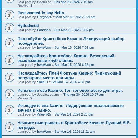
Last post by
Radtrikot
«
Thu Apr 23, 2026 7:19 am
Replies:
3
Just wanted to say Hello.
Last post by
GregoryA
«
Mon Mar 16, 2026 5:59 am
Hydrafacial
Last post by
PearlAsb
«
Sun Mar 15, 2026 9:55 pm
Попробуйте Криптобосс Казино: Лидирующий выбор
победителей.
Last post by
IrwinWoo
«
Sun Mar 15, 2026 7:32 pm
Наслаждайтесь Криптобосс Казино: Безопасный
эксклюзивный клуб ставок.
Last post by
IrwinWoo
«
Sun Mar 15, 2026 6:16 pm
Наслаждайтесь Плей Фортуна Казино: Лидирующий
популярное место для игры.
Last post by
SallieCl
«
Sat Mar 14, 2026 4:37 pm
Испытайте ева Казино: Топ топовое место для игры.
Last post by
Jessica adams
«
Thu Apr 30, 2026 10:27 am
Replies:
2
Исследуйте ева Казино: Лидирующий незабываемые
вечера в казино.
Last post by
ArleenR5
«
Sat Mar 14, 2026 2:20 pm
Начните выигрывать в Криптобосс Казино: Лучший VIP-
награды.
Last post by
IrwinWoo
«
Sat Mar 14, 2026 11:21 am