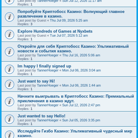
Last post by
TannerHoeger
«
Sun Jul 12, 2026 11:17 am
Replies:
1
Попробуйте Криптобосс Казино: Волнующий главное
развлечение в казино.
Last post by
Guest
«
Thu Jul 09, 2026 5:25 am
Replies:
3
Explore Hundreds of Games at Nyxbets
Last post by
Guest
«
Tue Jul 07, 2026 5:12 am
Replies:
1
Откройте для себя Криптобосс Казино: Ультимативный
новости и события казино.
Last post by
TannerHoeger
«
Thu Jul 16, 2026 5:06 am
Replies:
1
Im happy I finally signed up
Last post by
TannerHoeger
«
Mon Jul 06, 2026 3:04 am
Replies:
1
Just want to say Hi!
Last post by
TannerHoeger
«
Mon Jul 06, 2026 1:44 am
Replies:
1
Начните выигрывать в Криптобосс Казино: Премиальный
приключения в казино ждут.
Last post by
TannerHoeger
«
Sun Jul 12, 2026 2:47 pm
Replies:
1
Just wanted to say Hello!
Last post by
TannerHoeger
«
Sun Jul 05, 2026 3:35 pm
Replies:
1
Исследуйте Гизбо Казино: Ультимативный чудесный мир
казино.