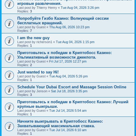
игровые развлечения.
Last post by
Thierry Henry
«
Tue Aug 04, 2026 3:26 pm
Replies:
3
Попробуйте Гизбо Казино: Волнующий сессии
бесплатных вращений.
Last post by
Guest
«
Thu Aug 06, 2026 10:23 pm
Replies:
7
I am the new guy
Last post by
richerson1
«
Tue Aug 04, 2026 1:15 pm
Replies:
1
Приготовьтесь к победам в Криптобосс Казино:
Ультимативный возможности джекпота.
Last post by
Guest
«
Fri Jul 17, 2026 12:27 pm
Replies:
2
Just wanted to say Hi!
Last post by
Guest
«
Tue Aug 04, 2026 5:26 pm
Replies:
1
Schedule Your Dubai Escort and Massage Session Online
Last post by
Jenson
«
Sat Jul 18, 2026 3:35 pm
Replies:
3
Приготовьтесь к победам в Криптобосс Казино: Лучший
крупные выигрыши.
Last post by
Guest
«
Tue Jul 14, 2026 5:54 am
Replies:
1
Начните выигрывать в Криптобосс Казино:
Захватывающий максимальная ставка.
Last post by
Guest
«
Tue Jul 14, 2026 6:10 am
Replies:
1