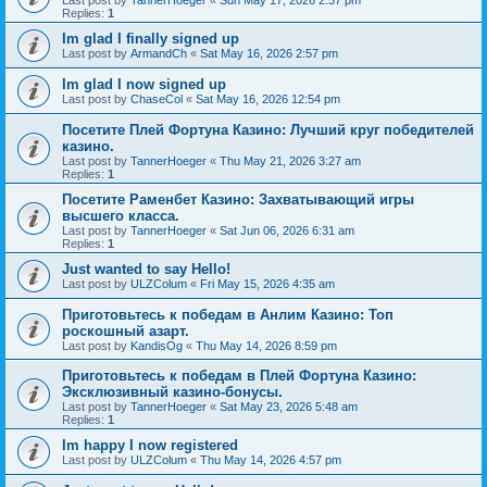
Last post by
TannerHoeger
«
Sun May 17, 2026 2:57 pm
Replies:
1
Im glad I finally signed up
Last post by
ArmandCh
«
Sat May 16, 2026 2:57 pm
Im glad I now signed up
Last post by
ChaseCol
«
Sat May 16, 2026 12:54 pm
Посетите Плей Фортуна Казино: Лучший круг победителей
казино.
Last post by
TannerHoeger
«
Thu May 21, 2026 3:27 am
Replies:
1
Посетите Раменбет Казино: Захватывающий игры
высшего класса.
Last post by
TannerHoeger
«
Sat Jun 06, 2026 6:31 am
Replies:
1
Just wanted to say Hello!
Last post by
ULZColum
«
Fri May 15, 2026 4:35 am
Приготовьтесь к победам в Анлим Казино: Топ
роскошный азарт.
Last post by
KandisOg
«
Thu May 14, 2026 8:59 pm
Приготовьтесь к победам в Плей Фортуна Казино:
Эксклюзивный казино-бонусы.
Last post by
TannerHoeger
«
Sat May 23, 2026 5:48 am
Replies:
1
Im happy I now registered
Last post by
ULZColum
«
Thu May 14, 2026 4:57 pm