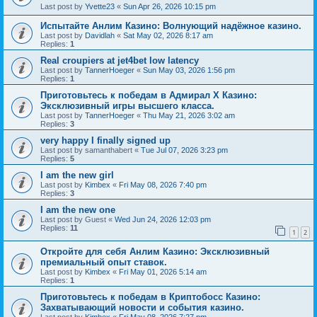
Last post by
Yvette23
«
Sun Apr 26, 2026 10:15 pm
Испытайте Анлим Казино: Волнующий надёжное казино.
Last post by
Davidlah
«
Sat May 02, 2026 8:17 am
Replies:
1
Real croupiers at jet4bet low latency
Last post by
TannerHoeger
«
Sun May 03, 2026 1:56 pm
Replies:
1
Приготовьтесь к победам в Адмирал Х Казино:
Эксклюзивный игры высшего класса.
Last post by
TannerHoeger
«
Thu May 21, 2026 3:02 am
Replies:
3
very happy I finally signed up
Last post by
samanthabert
«
Tue Jul 07, 2026 3:23 pm
Replies:
5
I am the new girl
Last post by
Kimbex
«
Fri May 08, 2026 7:40 pm
Replies:
3
I am the new one
Last post by
Guest
«
Wed Jun 24, 2026 12:03 pm
Replies:
11
1
2
Откройте для себя Анлим Казино: Эксклюзивный
премиальный опыт ставок.
Last post by
Kimbex
«
Fri May 01, 2026 5:14 am
Replies:
1
Приготовьтесь к победам в Криптобосс Казино:
Захватывающий новости и события казино.