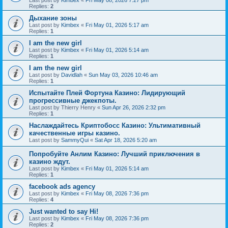
Last post by
Kimbex
«
Fri May 08, 2026 7:27 pm
Replies:
2
Дыхание зоны
Last post by
Kimbex
«
Fri May 01, 2026 5:17 am
Replies:
1
I am the new girl
Last post by
Kimbex
«
Fri May 01, 2026 5:14 am
Replies:
1
I am the new girl
Last post by
Davidlah
«
Sun May 03, 2026 10:46 am
Replies:
1
Испытайте Плей Фортуна Казино: Лидирующий
прогрессивные джекпоты.
Last post by
Thierry Henry
«
Sun Apr 26, 2026 2:32 pm
Replies:
1
Наслаждайтесь Криптобосс Казино: Ультимативный
качественные игры казино.
Last post by
SammyQui
«
Sat Apr 18, 2026 5:20 am
Попробуйте Анлим Казино: Лучший приключения в
казино ждут.
Last post by
Kimbex
«
Fri May 01, 2026 5:14 am
Replies:
1
facebook ads agency
Last post by
Kimbex
«
Fri May 08, 2026 7:36 pm
Replies:
4
Just wanted to say Hi!
Last post by
Kimbex
«
Fri May 08, 2026 7:36 pm
Replies:
2