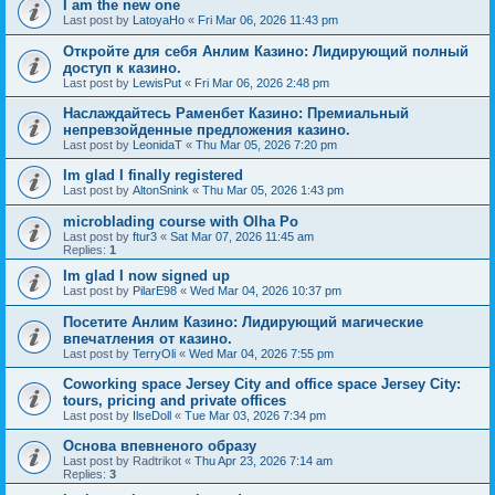
I am the new one
Last post by
LatoyaHo
«
Fri Mar 06, 2026 11:43 pm
Откройте для себя Анлим Казино: Лидирующий полный
доступ к казино.
Last post by
LewisPut
«
Fri Mar 06, 2026 2:48 pm
Наслаждайтесь Раменбет Казино: Премиальный
непревзойденные предложения казино.
Last post by
LeonidaT
«
Thu Mar 05, 2026 7:20 pm
Im glad I finally registered
Last post by
AltonSnink
«
Thu Mar 05, 2026 1:43 pm
microblading course with Olha Po
Last post by
ftur3
«
Sat Mar 07, 2026 11:45 am
Replies:
1
Im glad I now signed up
Last post by
PilarE98
«
Wed Mar 04, 2026 10:37 pm
Посетите Анлим Казино: Лидирующий магические
впечатления от казино.
Last post by
TerryOli
«
Wed Mar 04, 2026 7:55 pm
Coworking space Jersey City and office space Jersey City:
tours, pricing and private offices
Last post by
IlseDoll
«
Tue Mar 03, 2026 7:34 pm
Основа впевненого образу
Last post by
Radtrikot
«
Thu Apr 23, 2026 7:14 am
Replies:
3