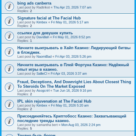
bing ads canberra
Last post by
Radtrikot
«
Thu Apr 23, 2026 7:07 am
Replies:
2
Signature facial at The Facial Hub
Last post by
Kimbex
«
Fri May 01, 2026 5:17 am
Replies:
2
ссылки для девушек купить
Last post by
Davidlah
«
Fri May 01, 2026 8:52 pm
Replies:
1
Начните выигрывать в Хайп Казино: Лидирующий битвы
в блэкджек.
Last post by
NaomiBad
«
Fri Apr 03, 2026 5:26 pm
Начните выигрывать в Плей Фортуна Казино: Надёжный
опыт игры в казино.
Last post by
SallieCl
«
Fri Apr 03, 2026 3:37 am
Fraud, Deceptions, And Downright Lies About Closest Thing
To Steroids On The Market Exposed
Last post by
Asogcrirl
«
Tue Jun 16, 2026 9:16 pm
Replies:
2
IPL skin rejuvenation at The Facial Hub
Last post by
Kimbex
«
Fri May 01, 2026 5:20 am
Replies:
2
Присоединяйтесь Криптобосс Казино: Захватывающий
последние тренды казино.
Last post by
samantha bert
«
Mon Aug 03, 2026 2:24 pm
Replies:
5
Трудно быть богом