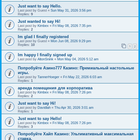
Just want to say Hello.
Last post by
Guest
«
Sun May 31, 2026 3:56 pm
Replies:
9
Just wanted to say Hi!
Last post by
Kimbex
«
Fri May 08, 2026 7:35 pm
Replies:
2
Im glad I finally registered
Last post by
Guest
«
Mon Jun 08, 2026 9:29 pm
Replies:
10
1
2
Im happy I finally signed up
Last post by
AltonSnink
«
Mon May 04, 2026 5:12 am
Попробуйте Азино777 Казино: Премиальный настольные
игры.
Last post by
TannerHoeger
«
Fri May 22, 2026 6:03 am
Replies:
1
аренда помещения для корпоратива
Last post by
Kimbex
«
Fri May 08, 2026 7:26 pm
Replies:
2
Just want to say Hi!
Last post by
Davidlah
«
Thu Apr 30, 2026 3:01 am
Replies:
1
Just want to say Hello!
Last post by
Kimbex
«
Fri May 08, 2026 7:26 pm
Replies:
3
Попробуйте Хайп Казино: Ультимативный максимальная
ставка.