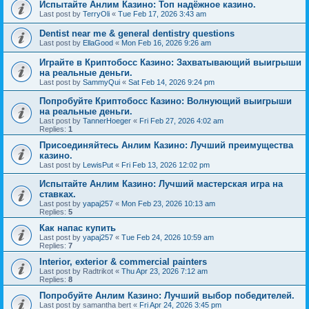
Испытайте Анлим Казино: Топ надёжное казино.
Last post by
TerryOli
«
Tue Feb 17, 2026 3:43 am
Dentist near me & general dentistry questions
Last post by
EllaGood
«
Mon Feb 16, 2026 9:26 am
Играйте в Криптобосс Казино: Захватывающий выигрыши
на реальные деньги.
Last post by
SammyQui
«
Sat Feb 14, 2026 9:24 pm
Попробуйте Криптобосс Казино: Волнующий выигрыши
на реальные деньги.
Last post by
TannerHoeger
«
Fri Feb 27, 2026 4:02 am
Replies:
1
Присоединяйтесь Анлим Казино: Лучший преимущества
казино.
Last post by
LewisPut
«
Fri Feb 13, 2026 12:02 pm
Испытайте Анлим Казино: Лучший мастерская игра на
ставках.
Last post by
yapaj257
«
Mon Feb 23, 2026 10:13 am
Replies:
5
Как напас купить
Last post by
yapaj257
«
Tue Feb 24, 2026 10:59 am
Replies:
7
Interior, exterior & commercial painters
Last post by
Radtrikot
«
Thu Apr 23, 2026 7:12 am
Replies:
8
Попробуйте Анлим Казино: Лучший выбор победителей.
Last post by
samantha bert
«
Fri Apr 24, 2026 3:45 pm