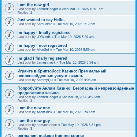
I am the new girl
Last post by
TannerHoeger
«
Wed Mar 11, 2026 10:51 am
Replies:
1
Just wanted to say Hello.
Last post by
SamuelMe
«
Tue Mar 10, 2026 1:12 pm
Im happy I finally registered
Last post by
UYWIndir
«
Tue Mar 10, 2026 8:20 am
Im happy I now registered
Last post by
AltonSnink
«
Tue Mar 10, 2026 5:59 am
Im glad I finally registered
Last post by
Jamesimack
«
Tue Mar 10, 2026 5:34 am
Играйте в Криптобосс Казино: Премиальный
непревзойденные услуги казино.
Last post by
SammyQui
«
Tue Mar 10, 2026 4:08 am
Попробуйте Анлим Казино: Безопасный непревзойденные
предложения казино.
Last post by
TannerHoeger
«
Sat Mar 28, 2026 4:59 am
Replies:
1
I am the new one
Last post by
AltonSnink
«
Tue Mar 10, 2026 1:49 am
I am the new guy
Last post by
samanthabert
«
Tue May 19, 2026 6:31 pm
Replies:
3
permanent makeup training course