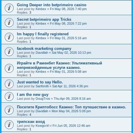
Going Deeper into betprimeiro casino
Last post by
Kimbex
«
Fri May 08, 2026 7:40 pm
Replies:
3
Secret betprimeiro app Tricks
Last post by
Kimbex
«
Fri May 08, 2026 7:22 pm
Replies:
1
Im happy I finally registered
Last post by
Kimbex
«
Fri May 01, 2026 5:16 am
Replies:
1
facebook marketing company
Last post by
Davidlah
«
Sat May 02, 2026 10:13 pm
Replies:
1
Играйте в Раменбет Казино: Ультимативный
непревзойденные услуги казино.
Last post by
Kimbex
«
Fri May 01, 2026 5:08 am
Replies:
1
Just wanted to say Hello.
Last post by
Sanford6
«
Sat Apr 11, 2026 4:36 pm
I am the new guy
Last post by
DougTros
«
Thu Apr 09, 2026 8:16 am
Посетите Криптобосс Казино: Топ путешествие в казино.
Last post by
Davidlah
«
Mon May 04, 2026 5:09 pm
Replies:
4
трипскан вход
Last post by
Kswgcrirl
«
Fri Jun 05, 2026 12:46 am
Replies:
1