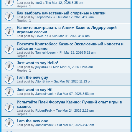
Last post by
ftur3
«
Thu Mar 12, 2026 8:35 pm
Replies:
1
Как выбрать качественный спиртные напитки
Last post by
StephenVek
«
Thu Mar 12, 2026 4:35 am
Replies:
1
Начните выигрывать в Анлим Казино: Лидирующий
игровые сессии.
Last post by
LewisPut
«
Sun Mar 08, 2026 4:04 am
Посетите Криптобосс Казино: Эксклюзивный новости и
события казино.
Last post by
TannerHoeger
«
Fri Mar 13, 2026 5:52 am
Replies:
1
Just want to say Hello!
Last post by
jollylara39
«
Mon Mar 09, 2026 11:44 am
Replies:
1
I am the new guy
Last post by
AltonSnink
«
Sat Mar 07, 2026 11:13 pm
Just want to say Hi!
Last post by
Jamesimack
«
Sat Mar 07, 2026 3:53 pm
Испытайте Плей Фортуна Казино: Лучший опыт игры в
казино.
Last post by
RobertFrulk
«
Tue Mar 24, 2026 2:13 pm
Replies:
1
I am the new one
Last post by
Jamesimack
«
Sat Mar 07, 2026 4:47 am