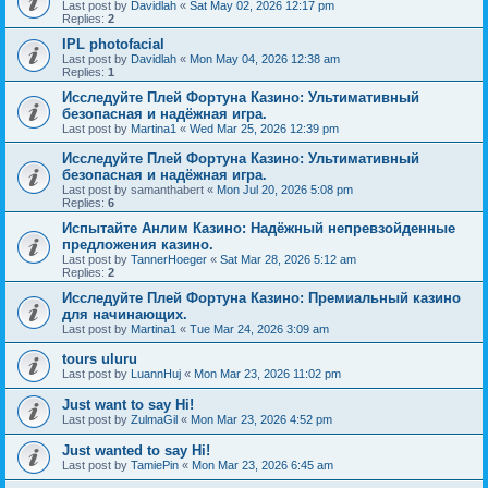
Last post by
Davidlah
«
Sat May 02, 2026 12:17 pm
Replies:
2
IPL photofacial
Last post by
Davidlah
«
Mon May 04, 2026 12:38 am
Replies:
1
Исследуйте Плей Фортуна Казино: Ультимативный
безопасная и надёжная игра.
Last post by
Martina1
«
Wed Mar 25, 2026 12:39 pm
Исследуйте Плей Фортуна Казино: Ультимативный
безопасная и надёжная игра.
Last post by
samanthabert
«
Mon Jul 20, 2026 5:08 pm
Replies:
6
Испытайте Анлим Казино: Надёжный непревзойденные
предложения казино.
Last post by
TannerHoeger
«
Sat Mar 28, 2026 5:12 am
Replies:
2
Исследуйте Плей Фортуна Казино: Премиальный казино
для начинающих.
Last post by
Martina1
«
Tue Mar 24, 2026 3:09 am
tours uluru
Last post by
LuannHuj
«
Mon Mar 23, 2026 11:02 pm
Just want to say Hi!
Last post by
ZulmaGil
«
Mon Mar 23, 2026 4:52 pm
Just wanted to say Hi!
Last post by
TamiePin
«
Mon Mar 23, 2026 6:45 am