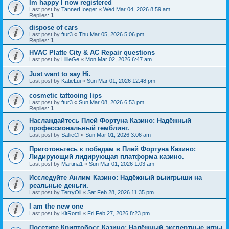
Im happy I now registered
Last post by
TannerHoeger
«
Wed Mar 04, 2026 8:59 am
Replies:
1
dispose of cars
Last post by
ftur3
«
Thu Mar 05, 2026 5:06 pm
Replies:
1
HVAC Platte City & AC Repair questions
Last post by
LillieGe
«
Mon Mar 02, 2026 6:47 am
Just want to say Hi.
Last post by
KatieLui
«
Sun Mar 01, 2026 12:48 pm
cosmetic tattooing lips
Last post by
ftur3
«
Sun Mar 08, 2026 6:53 pm
Replies:
1
Наслаждайтесь Плей Фортуна Казино: Надёжный
профессиональный гемблинг.
Last post by
SallieCl
«
Sun Mar 01, 2026 3:06 am
Приготовьтесь к победам в Плей Фортуна Казино:
Лидирующий лидирующая платформа казино.
Last post by
Martina1
«
Sun Mar 01, 2026 1:03 am
Исследуйте Анлим Казино: Надёжный выигрыши на
реальные деньги.
Last post by
TerryOli
«
Sat Feb 28, 2026 11:35 pm
I am the new one
Last post by
KitRomil
«
Fri Feb 27, 2026 8:23 pm
Посетите Криптобосс Казино: Надёжный экспертные игры