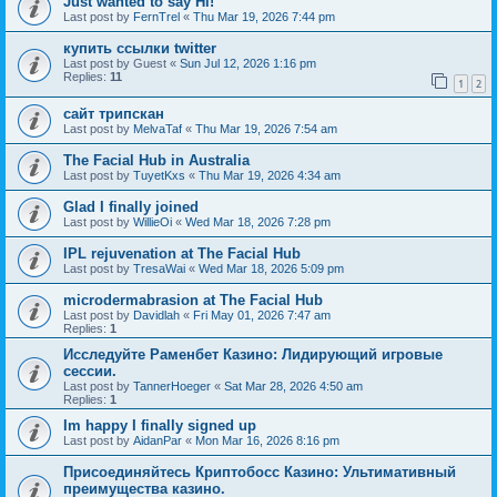
Just wanted to say Hi!
Last post by
FernTrel
«
Thu Mar 19, 2026 7:44 pm
купить ссылки twitter
Last post by
Guest
«
Sun Jul 12, 2026 1:16 pm
Replies:
11
1
2
сайт трипскан
Last post by
MelvaTaf
«
Thu Mar 19, 2026 7:54 am
The Facial Hub in Australia
Last post by
TuyetKxs
«
Thu Mar 19, 2026 4:34 am
Glad I finally joined
Last post by
WillieOi
«
Wed Mar 18, 2026 7:28 pm
IPL rejuvenation at The Facial Hub
Last post by
TresaWai
«
Wed Mar 18, 2026 5:09 pm
microdermabrasion at The Facial Hub
Last post by
Davidlah
«
Fri May 01, 2026 7:47 am
Replies:
1
Исследуйте Раменбет Казино: Лидирующий игровые
сессии.
Last post by
TannerHoeger
«
Sat Mar 28, 2026 4:50 am
Replies:
1
Im happy I finally signed up
Last post by
AidanPar
«
Mon Mar 16, 2026 8:16 pm
Присоединяйтесь Криптобосс Казино: Ультимативный
преимущества казино.