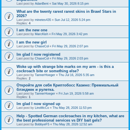
Last post by
AdanBent
«
Sat May 30, 2026 8:15 pm
What are the twenty rarest rarest skins in Brawl Stars in
2026?
Last post by
minetes435
«
Sun Jul 12, 2026 5:24 pm
Replies:
4
I am the new one
Last post by
MarcKish
«
Fri May 29, 2026 3:42 pm
I am the new girl
Last post by
ChaseCol
«
Fri May 29, 2026 2:07 pm
Im glad I now registered
Last post by
ChaseCol
«
Fri May 29, 2026 2:03 pm
Woke up with strange bite marks on my arm - is this a
cockroach bite or something else?
Last post by
TannerHoeger
«
Thu Jul 16, 2026 5:35 am
Replies:
2
Откройте для себя Криптобосс Казино: Премиальный
блэкджек и рулетка.
Last post by
TannerHoeger
«
Fri Jun 19, 2026 5:58 am
Replies:
1
Im glad I now signed up
Last post by
LinoMcCo
«
Thu May 28, 2026 11:53 pm
Help - Spotted German cockroaches in my kitchen, what are
the best professional services vs DIY bait gels?
Last post by
BobbyeF5
«
Thu May 28, 2026 12:52 am