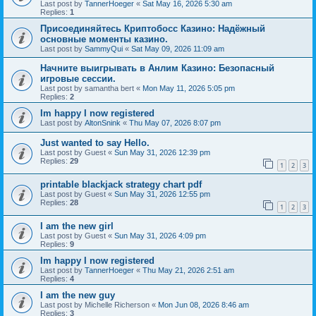
Last post by
TannerHoeger
«
Sat May 16, 2026 5:30 am
Replies:
1
Присоединяйтесь Криптобосс Казино: Надёжный
основные моменты казино.
Last post by
SammyQui
«
Sat May 09, 2026 11:09 am
Начните выигрывать в Анлим Казино: Безопасный
игровые сессии.
Last post by
samantha bert
«
Mon May 11, 2026 5:05 pm
Replies:
2
Im happy I now registered
Last post by
AltonSnink
«
Thu May 07, 2026 8:07 pm
Just wanted to say Hello.
Last post by
Guest
«
Sun May 31, 2026 12:39 pm
Replies:
29
1
2
3
printable blackjack strategy chart pdf
Last post by
Guest
«
Sun May 31, 2026 12:55 pm
Replies:
28
1
2
3
I am the new girl
Last post by
Guest
«
Sun May 31, 2026 4:09 pm
Replies:
9
Im happy I now registered
Last post by
TannerHoeger
«
Thu May 21, 2026 2:51 am
Replies:
4
I am the new guy
Last post by
Michelle Richerson
«
Mon Jun 08, 2026 8:46 am
Replies:
3