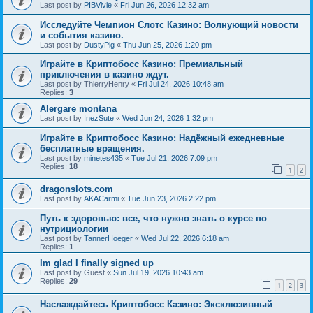
Last post by
PIBVivie
«
Fri Jun 26, 2026 12:32 am
Исследуйте Чемпион Слотс Казино: Волнующий новости
и события казино.
Last post by
DustyPig
«
Thu Jun 25, 2026 1:20 pm
Играйте в Криптобосс Казино: Премиальный
приключения в казино ждут.
Last post by
ThierryHenry
«
Fri Jul 24, 2026 10:48 am
Replies:
3
Alergare montana
Last post by
InezSute
«
Wed Jun 24, 2026 1:32 pm
Играйте в Криптобосс Казино: Надёжный ежедневные
бесплатные вращения.
Last post by
minetes435
«
Tue Jul 21, 2026 7:09 pm
Replies:
18
1
2
dragonslots.com
Last post by
AKACarmi
«
Tue Jun 23, 2026 2:22 pm
Путь к здоровью: все, что нужно знать о курсе по
нутрициологии
Last post by
TannerHoeger
«
Wed Jul 22, 2026 6:18 am
Replies:
1
Im glad I finally signed up
Last post by
Guest
«
Sun Jul 19, 2026 10:43 am
Replies:
29
1
2
3
Наслаждайтесь Криптобосс Казино: Эксклюзивный