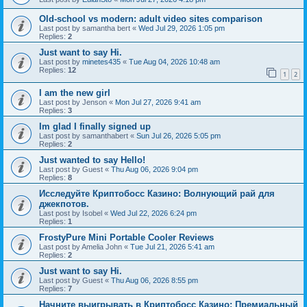
Old-school vs modern: adult video sites comparison
Last post by
samantha bert
«
Wed Jul 29, 2026 1:05 pm
Replies:
2
Just want to say Hi.
Last post by
minetes435
«
Tue Aug 04, 2026 10:48 am
Replies:
12
1
2
I am the new girl
Last post by
Jenson
«
Mon Jul 27, 2026 9:41 am
Replies:
3
Im glad I finally signed up
Last post by
samanthabert
«
Sun Jul 26, 2026 5:05 pm
Replies:
2
Just wanted to say Hello!
Last post by
Guest
«
Thu Aug 06, 2026 9:04 pm
Replies:
8
Исследуйте Криптобосс Казино: Волнующий рай для
джекпотов.
Last post by
Isobel
«
Wed Jul 22, 2026 6:24 pm
Replies:
1
FrostyPure Mini Portable Cooler Reviews
Last post by
Amelia John
«
Tue Jul 21, 2026 5:41 am
Replies:
2
Just want to say Hi.
Last post by
Guest
«
Thu Aug 06, 2026 8:55 pm
Replies:
7
Начните выигрывать в Криптобосс Казино: Премиальный