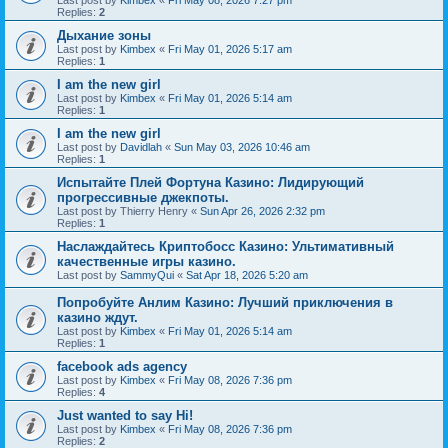
Last post by
Kimbex
«
Fri May 08, 2026 7:27 pm
Replies:
2
Дыхание зоны
Last post by
Kimbex
«
Fri May 01, 2026 5:17 am
Replies:
1
I am the new girl
Last post by
Kimbex
«
Fri May 01, 2026 5:14 am
Replies:
1
I am the new girl
Last post by
Davidlah
«
Sun May 03, 2026 10:46 am
Replies:
1
Испытайте Плей Фортуна Казино: Лидирующий
прогрессивные джекпоты.
Last post by
Thierry Henry
«
Sun Apr 26, 2026 2:32 pm
Replies:
1
Наслаждайтесь Криптобосс Казино: Ультимативный
качественные игры казино.
Last post by
SammyQui
«
Sat Apr 18, 2026 5:20 am
Попробуйте Анлим Казино: Лучший приключения в
казино ждут.
Last post by
Kimbex
«
Fri May 01, 2026 5:14 am
Replies:
1
facebook ads agency
Last post by
Kimbex
«
Fri May 08, 2026 7:36 pm
Replies:
4
Just wanted to say Hi!
Last post by
Kimbex
«
Fri May 08, 2026 7:36 pm
Replies:
2