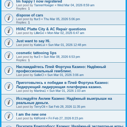
Im happy I now registered
Last post by
TannerHoeger
«
Wed Mar 04, 2026 8:59 am
Replies:
1
dispose of cars
Last post by
ftur3
«
Thu Mar 05, 2026 5:06 pm
Replies:
1
HVAC Platte City & AC Repair questions
Last post by
LillieGe
«
Mon Mar 02, 2026 6:47 am
Just want to say Hi.
Last post by
KatieLui
«
Sun Mar 01, 2026 12:48 pm
cosmetic tattooing lips
Last post by
ftur3
«
Sun Mar 08, 2026 6:53 pm
Replies:
1
Наслаждайтесь Плей Фортуна Казино: Надёжный
профессиональный гемблинг.
Last post by
SallieCl
«
Sun Mar 01, 2026 3:06 am
Приготовьтесь к победам в Плей Фортуна Казино:
Лидирующий лидирующая платформа казино.
Last post by
Martina1
«
Sun Mar 01, 2026 1:03 am
Исследуйте Анлим Казино: Надёжный выигрыши на
реальные деньги.
Last post by
TerryOli
«
Sat Feb 28, 2026 11:35 pm
I am the new one
Last post by
KitRomil
«
Fri Feb 27, 2026 8:23 pm
Посетите Криптобосс Казино: Надёжный экспертные игры