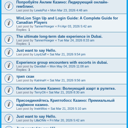
Попробуйте Анлим Казино: Лидирующий онлайн-
гемблинг.
Last post by
LewisPut
«
Mon Mar 23, 2026 4:48 am
WinLion Sign Up and Login Guide: A Complete Guide for
Canadian Players
Last post by
TannerHoeger
«
Fri Apr 03, 2026 5:42 am
Replies:
1
The ultimate long-term date experience in Dubai.
Last post by
TannerHoeger
«
Tue Mar 24, 2026 8:33 am
Replies:
1
Just want to say Hello.
Last post by
LoydJaff
«
Sat Mar 21, 2026 9:54 pm
Experience group encounters with escorts in dubai.
Last post by
Davidlah
«
Mon May 04, 2026 11:08 am
Replies:
3
трип скан
Last post by
KatrinaH
«
Sat Mar 21, 2026 9:56 am
Посетите Анлим Казино: Волнующий азарт в рулетке.
Last post by
TerryOli
«
Sat Mar 21, 2026 8:30 am
Присоединяйтесь Криптобосс Казино: Премиальный
надёжное казино.
Last post by
IrwinWoo
«
Sat Mar 21, 2026 5:10 am
Just want to say Hello.
Last post by
LillaOMe
«
Fri Mar 20, 2026 5:42 am