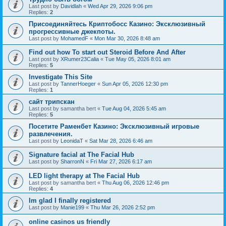
Last post by
Davidlah
«
Wed Apr 29, 2026 9:06 pm
Replies:
2
Присоединяйтесь Криптобосс Казино: Эксклюзивный
прогрессивные джекпоты.
Last post by
MohamedF
«
Mon Mar 30, 2026 8:48 am
Find out how To start out Steroid Before And After
Last post by
XRumer23Calia
«
Tue May 05, 2026 8:01 am
Replies:
5
Investigate This Site
Last post by
TannerHoeger
«
Sun Apr 05, 2026 12:30 pm
Replies:
1
сайт трипскан
Last post by
samantha bert
«
Tue Aug 04, 2026 5:45 am
Replies:
5
Посетите Раменбет Казино: Эксклюзивный игровые
развлечения.
Last post by
LeonidaT
«
Sat Mar 28, 2026 6:46 am
Signature facial at The Facial Hub
Last post by
SharronN
«
Fri Mar 27, 2026 6:17 am
LED light therapy at The Facial Hub
Last post by
samantha bert
«
Thu Aug 06, 2026 12:46 pm
Replies:
4
Im glad I finally registered
Last post by
Manie199
«
Thu Mar 26, 2026 2:52 pm
online casinos us friendly