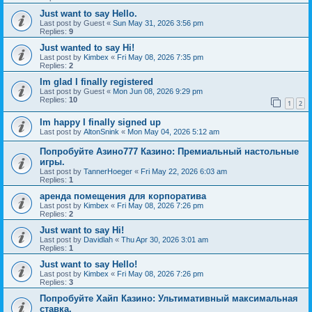
Just want to say Hello.
Last post by
Guest
«
Sun May 31, 2026 3:56 pm
Replies:
9
Just wanted to say Hi!
Last post by
Kimbex
«
Fri May 08, 2026 7:35 pm
Replies:
2
Im glad I finally registered
Last post by
Guest
«
Mon Jun 08, 2026 9:29 pm
Replies:
10
1
2
Im happy I finally signed up
Last post by
AltonSnink
«
Mon May 04, 2026 5:12 am
Попробуйте Азино777 Казино: Премиальный настольные
игры.
Last post by
TannerHoeger
«
Fri May 22, 2026 6:03 am
Replies:
1
аренда помещения для корпоратива
Last post by
Kimbex
«
Fri May 08, 2026 7:26 pm
Replies:
2
Just want to say Hi!
Last post by
Davidlah
«
Thu Apr 30, 2026 3:01 am
Replies:
1
Just want to say Hello!
Last post by
Kimbex
«
Fri May 08, 2026 7:26 pm
Replies:
3
Попробуйте Хайп Казино: Ультимативный максимальная
ставка.