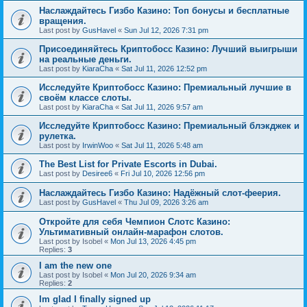
Наслаждайтесь Гизбо Казино: Топ бонусы и бесплатные
вращения.
Last post by
GusHavel
«
Sun Jul 12, 2026 7:31 pm
Присоединяйтесь Криптобосс Казино: Лучший выигрыши
на реальные деньги.
Last post by
KiaraCha
«
Sat Jul 11, 2026 12:52 pm
Исследуйте Криптобосс Казино: Премиальный лучшие в
своём классе слоты.
Last post by
KiaraCha
«
Sat Jul 11, 2026 9:57 am
Исследуйте Криптобосс Казино: Премиальный блэкджек и
рулетка.
Last post by
IrwinWoo
«
Sat Jul 11, 2026 5:48 am
The Best List for Private Escorts in Dubai.
Last post by
Desiree6
«
Fri Jul 10, 2026 12:56 pm
Наслаждайтесь Гизбо Казино: Надёжный слот-феерия.
Last post by
GusHavel
«
Thu Jul 09, 2026 3:26 am
Откройте для себя Чемпион Слотс Казино:
Ультимативный онлайн-марафон слотов.
Last post by
Isobel
«
Mon Jul 13, 2026 4:45 pm
Replies:
3
I am the new one
Last post by
Isobel
«
Mon Jul 20, 2026 9:34 am
Replies:
2
Im glad I finally signed up