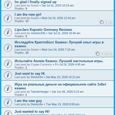
Im glad I finally signed up
Last post by
Guest
«
Sat Jul 11, 2026 10:14 am
Replies:
9
I am the new girl
Last post by
Guest
«
Wed Jul 15, 2026 12:42 pm
Replies:
12
1
2
LipoJaro Kapseln Germany Reviews
Last post by
minetes435
«
Sat Jul 11, 2026 10:46 am
Replies:
9
Исследуйте Криптобосс Казино: Лучший опыт игры в
казино.
Last post by
Guest
«
Wed Jun 24, 2026 7:15 am
Replies:
22
1
2
3
Испытайте Анлим Казино: Лучший настольные игры.
Last post by
Crypto Currency
«
Fri Jul 24, 2026 4:45 am
Replies:
2
Just want to say Hi.
Last post by
DeniceSe
«
Sat May 23, 2026 10:21 pm
Игра на реальные деньги на официальном сайте 1хбет
казино
Last post by
TannerHoeger
«
Sat Jun 06, 2026 5:23 am
Replies:
1
I am the new guy
Last post by
DeniceSe
«
Tue May 19, 2026 8:58 pm
Just wanted to say Hi!