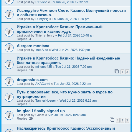
Last post by
PIBVivie
«
Fri Jun 26, 2026 12:32 am
Исследуйте Чемпион Слотс Казино: Волнующий новости
и события казино.
Last post by
DustyPig
«
Thu Jun 25, 2026 1:20 pm
Играйте в Криптобосс Казино: Премиальный
приключения в казино ждут.
Last post by
ThierryHenry
«
Fri Jul 24, 2026 10:48 am
Replies:
3
Alergare montana
Last post by
InezSute
«
Wed Jun 24, 2026 1:32 pm
Играйте в Криптобосс Казино: Надёжный ежедневные
бесплатные вращения.
Last post by
minetes435
«
Tue Jul 21, 2026 7:09 pm
Replies:
18
1
2
dragonslots.com
Last post by
AKACarmi
«
Tue Jun 23, 2026 2:22 pm
Путь к здоровью: все, что нужно знать о курсе по
нутрициологии
Last post by
TannerHoeger
«
Wed Jul 22, 2026 6:18 am
Replies:
1
Im glad I finally signed up
Last post by
Guest
«
Sun Jul 19, 2026 10:43 am
Replies:
29
1
2
3
Наслаждайтесь Криптобосс Казино: Эксклюзивный