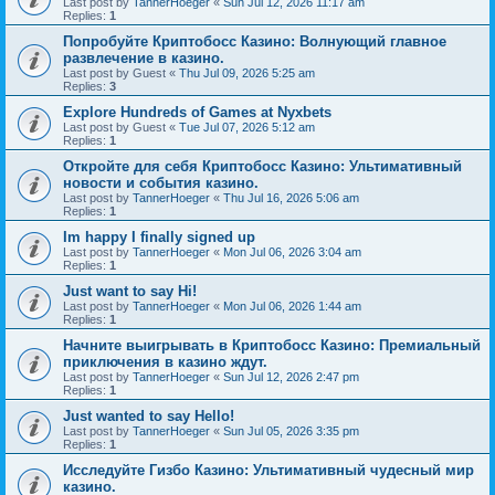
Last post by
TannerHoeger
«
Sun Jul 12, 2026 11:17 am
Replies:
1
Попробуйте Криптобосс Казино: Волнующий главное
развлечение в казино.
Last post by
Guest
«
Thu Jul 09, 2026 5:25 am
Replies:
3
Explore Hundreds of Games at Nyxbets
Last post by
Guest
«
Tue Jul 07, 2026 5:12 am
Replies:
1
Откройте для себя Криптобосс Казино: Ультимативный
новости и события казино.
Last post by
TannerHoeger
«
Thu Jul 16, 2026 5:06 am
Replies:
1
Im happy I finally signed up
Last post by
TannerHoeger
«
Mon Jul 06, 2026 3:04 am
Replies:
1
Just want to say Hi!
Last post by
TannerHoeger
«
Mon Jul 06, 2026 1:44 am
Replies:
1
Начните выигрывать в Криптобосс Казино: Премиальный
приключения в казино ждут.
Last post by
TannerHoeger
«
Sun Jul 12, 2026 2:47 pm
Replies:
1
Just wanted to say Hello!
Last post by
TannerHoeger
«
Sun Jul 05, 2026 3:35 pm
Replies:
1
Исследуйте Гизбо Казино: Ультимативный чудесный мир
казино.