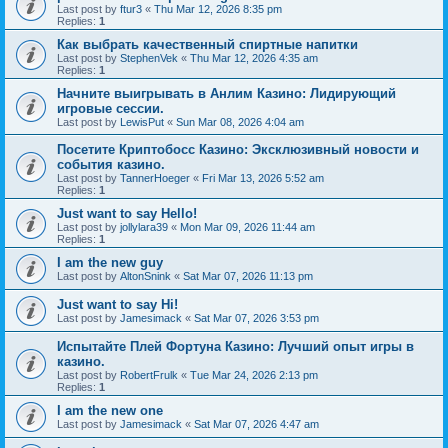
Last post by
ftur3
«
Thu Mar 12, 2026 8:35 pm
Replies:
1
Как выбрать качественный спиртные напитки
Last post by
StephenVek
«
Thu Mar 12, 2026 4:35 am
Replies:
1
Начните выигрывать в Анлим Казино: Лидирующий
игровые сессии.
Last post by
LewisPut
«
Sun Mar 08, 2026 4:04 am
Посетите Криптобосс Казино: Эксклюзивный новости и
события казино.
Last post by
TannerHoeger
«
Fri Mar 13, 2026 5:52 am
Replies:
1
Just want to say Hello!
Last post by
jollylara39
«
Mon Mar 09, 2026 11:44 am
Replies:
1
I am the new guy
Last post by
AltonSnink
«
Sat Mar 07, 2026 11:13 pm
Just want to say Hi!
Last post by
Jamesimack
«
Sat Mar 07, 2026 3:53 pm
Испытайте Плей Фортуна Казино: Лучший опыт игры в
казино.
Last post by
RobertFrulk
«
Tue Mar 24, 2026 2:13 pm
Replies:
1
I am the new one
Last post by
Jamesimack
«
Sat Mar 07, 2026 4:47 am