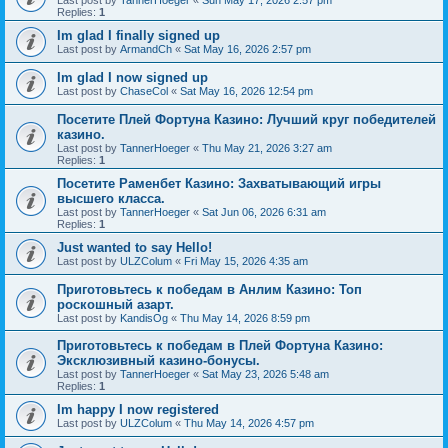
Last post by
TannerHoeger
«
Sun May 17, 2026 2:57 pm
Replies:
1
Im glad I finally signed up
Last post by
ArmandCh
«
Sat May 16, 2026 2:57 pm
Im glad I now signed up
Last post by
ChaseCol
«
Sat May 16, 2026 12:54 pm
Посетите Плей Фортуна Казино: Лучший круг победителей
казино.
Last post by
TannerHoeger
«
Thu May 21, 2026 3:27 am
Replies:
1
Посетите Раменбет Казино: Захватывающий игры
высшего класса.
Last post by
TannerHoeger
«
Sat Jun 06, 2026 6:31 am
Replies:
1
Just wanted to say Hello!
Last post by
ULZColum
«
Fri May 15, 2026 4:35 am
Приготовьтесь к победам в Анлим Казино: Топ
роскошный азарт.
Last post by
KandisOg
«
Thu May 14, 2026 8:59 pm
Приготовьтесь к победам в Плей Фортуна Казино:
Эксклюзивный казино-бонусы.
Last post by
TannerHoeger
«
Sat May 23, 2026 5:48 am
Replies:
1
Im happy I now registered
Last post by
ULZColum
«
Thu May 14, 2026 4:57 pm