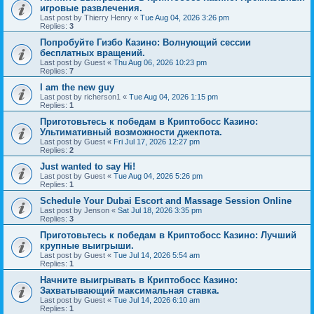
игровые развлечения.
Last post by
Thierry Henry
«
Tue Aug 04, 2026 3:26 pm
Replies:
3
Попробуйте Гизбо Казино: Волнующий сессии
бесплатных вращений.
Last post by
Guest
«
Thu Aug 06, 2026 10:23 pm
Replies:
7
I am the new guy
Last post by
richerson1
«
Tue Aug 04, 2026 1:15 pm
Replies:
1
Приготовьтесь к победам в Криптобосс Казино:
Ультимативный возможности джекпота.
Last post by
Guest
«
Fri Jul 17, 2026 12:27 pm
Replies:
2
Just wanted to say Hi!
Last post by
Guest
«
Tue Aug 04, 2026 5:26 pm
Replies:
1
Schedule Your Dubai Escort and Massage Session Online
Last post by
Jenson
«
Sat Jul 18, 2026 3:35 pm
Replies:
3
Приготовьтесь к победам в Криптобосс Казино: Лучший
крупные выигрыши.
Last post by
Guest
«
Tue Jul 14, 2026 5:54 am
Replies:
1
Начните выигрывать в Криптобосс Казино:
Захватывающий максимальная ставка.
Last post by
Guest
«
Tue Jul 14, 2026 6:10 am
Replies:
1