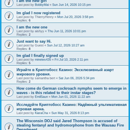
I am the new girl
Last post by
BobbyMai
«
Sun Jun 14, 2026 10:15 pm
Im glad I now registered
Last post by
ThierryHenry
«
Mon Jul 20, 2026 3:58 pm
Replies:
6
I am the new one
Last post by
aishyy
«
Thu Jun 11, 2026 10:01 pm
Replies:
2
Just want to say Hi.
Last post by
Guest
«
Sun Jul 12, 2026 10:27 am
Replies:
8
Im glad I finally signed up
Last post by
minetes435
«
Fri Jul 10, 2026 2:11 pm
Replies:
5
Играйте в Криптобосс Казино: Эксклюзивный азарт
мирового уровня.
Last post by
samantha bert
«
Sat Jun 06, 2026 5:34 pm
Replies:
2
How come do German cockroach nymphs seem to emerge in
waves - is this related to their instar stages?
Last post by
EmilSaun
«
Mon Jun 01, 2026 11:22 am
Исследуйте Криптобосс Казино: Надёжный ультимативная
игровая арена.
Last post by
KiaraCha
«
Sun May 31, 2026 8:13 pm
The Wisconsin DOJ said Jared Thompson is accused of
stealing fentanyl and hydromorphone from the Wausau Fire
Department