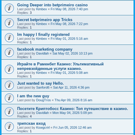
Going Deeper into betprimeiro casino
Last post by
Kimbex
«
Fri May 08, 2026 7:40 pm
Replies:
3
Secret betprimeiro app Tricks
Last post by
Kimbex
«
Fri May 08, 2026 7:22 pm
Replies:
1
Im happy I finally registered
Last post by
Kimbex
«
Fri May 01, 2026 5:16 am
Replies:
1
facebook marketing company
Last post by
Davidlah
«
Sat May 02, 2026 10:13 pm
Replies:
1
Играйте в Раменбет Казино: Ультимативный
непревзойденные услуги казино.
Last post by
Kimbex
«
Fri May 01, 2026 5:08 am
Replies:
1
Just wanted to say Hello.
Last post by
Sanford6
«
Sat Apr 11, 2026 4:36 pm
I am the new guy
Last post by
DougTros
«
Thu Apr 09, 2026 8:16 am
Посетите Криптобосс Казино: Топ путешествие в казино.
Last post by
Davidlah
«
Mon May 04, 2026 5:09 pm
Replies:
4
трипскан вход
Last post by
Kswgcrirl
«
Fri Jun 05, 2026 12:46 am
Replies:
1