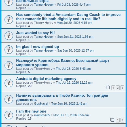
настольные игры.
Last post by
TannerHoeger
«
Fri Jul 03, 2026 4:47 am
Replies:
1
Has somebody tried a Amsterdam Dating Coach to improve
their romantic life both digitally and in real life?
Last post by
Thierry Henry
«
Mon Jul 20, 2026 4:15 pm
Replies:
4
Just wanted to say Hi!
Last post by
TannerHoeger
«
Sun Jun 21, 2026 1:56 pm
Replies:
1
Im glad I now signed up
Last post by
TannerHoeger
«
Sat Jun 20, 2026 12:37 pm
Replies:
1
Исследуйте Криптобосс Казино: Безопасный азарт
мирового уровня.
Last post by
ThierryHenry
«
Thu Jul 23, 2026 8:43 am
Replies:
5
Australia digital marketing agency
Last post by
ThierryHenry
«
Thu Jul 16, 2026 12:28 pm
Replies:
20
1
2
3
Начните выигрывать в Гизбо Казино: Топ рай для
джекпотов.
Last post by
GusHavel
«
Tue Jun 16, 2026 2:45 am
I am the new one
Last post by
minetes435
«
Mon Jul 13, 2026 9:56 am
Replies:
18
1
2