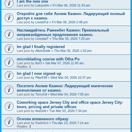
I am the new one
Last post by
LatoyaHo
«
Fri Mar 06, 2026 11:43 pm
Откройте для себя Анлим Казино: Лидирующий полный
доступ к казино.
Last post by
LewisPut
«
Fri Mar 06, 2026 2:48 pm
Наслаждайтесь Раменбет Казино: Премиальный
непревзойденные предложения казино.
Last post by
LeonidaT
«
Thu Mar 05, 2026 7:20 pm
Im glad I finally registered
Last post by
AltonSnink
«
Thu Mar 05, 2026 1:43 pm
microblading course with Olha Po
Last post by
ftur3
«
Sat Mar 07, 2026 11:45 am
Replies:
1
Im glad I now signed up
Last post by
PilarE98
«
Wed Mar 04, 2026 10:37 pm
Посетите Анлим Казино: Лидирующий магические
впечатления от казино.
Last post by
TerryOli
«
Wed Mar 04, 2026 7:55 pm
Coworking space Jersey City and office space Jersey City:
tours, pricing and private offices
Last post by
IlseDoll
«
Tue Mar 03, 2026 7:34 pm
Основа впевненого образу
Last post by
Radtrikot
«
Thu Apr 23, 2026 7:14 am
Replies:
3