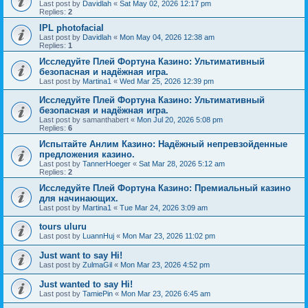
Last post by
Davidlah
«
Sat May 02, 2026 12:17 pm
Replies:
2
IPL photofacial
Last post by
Davidlah
«
Mon May 04, 2026 12:38 am
Replies:
1
Исследуйте Плей Фортуна Казино: Ультимативный
безопасная и надёжная игра.
Last post by
Martina1
«
Wed Mar 25, 2026 12:39 pm
Исследуйте Плей Фортуна Казино: Ультимативный
безопасная и надёжная игра.
Last post by
samanthabert
«
Mon Jul 20, 2026 5:08 pm
Replies:
6
Испытайте Анлим Казино: Надёжный непревзойденные
предложения казино.
Last post by
TannerHoeger
«
Sat Mar 28, 2026 5:12 am
Replies:
2
Исследуйте Плей Фортуна Казино: Премиальный казино
для начинающих.
Last post by
Martina1
«
Tue Mar 24, 2026 3:09 am
tours uluru
Last post by
LuannHuj
«
Mon Mar 23, 2026 11:02 pm
Just want to say Hi!
Last post by
ZulmaGil
«
Mon Mar 23, 2026 4:52 pm
Just wanted to say Hi!
Last post by
TamiePin
«
Mon Mar 23, 2026 6:45 am