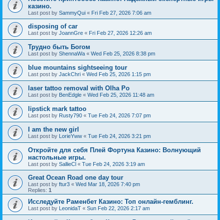
казино.
Last post by
SammyQui
«
Fri Feb 27, 2026 7:06 am
disposing of car
Last post by
JoannGre
«
Fri Feb 27, 2026 12:26 am
Трудно быть Богом
Last post by
ShennaWa
«
Wed Feb 25, 2026 8:38 pm
blue mountains sightseeing tour
Last post by
JackChri
«
Wed Feb 25, 2026 1:15 pm
laser tattoo removal with Olha Po
Last post by
BenEdgle
«
Wed Feb 25, 2026 11:48 am
lipstick mark tattoo
Last post by
Rusty790
«
Tue Feb 24, 2026 7:07 pm
I am the new girl
Last post by
LorieYww
«
Tue Feb 24, 2026 3:21 pm
Откройте для себя Плей Фортуна Казино: Волнующий
настольные игры.
Last post by
SallieCl
«
Tue Feb 24, 2026 3:19 am
Great Ocean Road one day tour
Last post by
ftur3
«
Wed Mar 18, 2026 7:40 pm
Replies:
1
Исследуйте Раменбет Казино: Топ онлайн-гемблинг.
Last post by
LeonidaT
«
Sun Feb 22, 2026 2:17 am