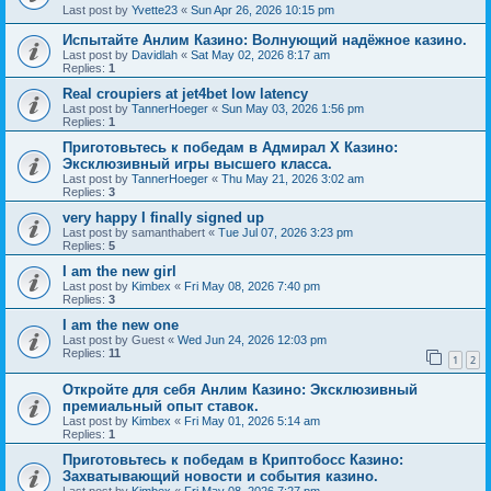
Last post by
Yvette23
«
Sun Apr 26, 2026 10:15 pm
Испытайте Анлим Казино: Волнующий надёжное казино.
Last post by
Davidlah
«
Sat May 02, 2026 8:17 am
Replies:
1
Real croupiers at jet4bet low latency
Last post by
TannerHoeger
«
Sun May 03, 2026 1:56 pm
Replies:
1
Приготовьтесь к победам в Адмирал Х Казино:
Эксклюзивный игры высшего класса.
Last post by
TannerHoeger
«
Thu May 21, 2026 3:02 am
Replies:
3
very happy I finally signed up
Last post by
samanthabert
«
Tue Jul 07, 2026 3:23 pm
Replies:
5
I am the new girl
Last post by
Kimbex
«
Fri May 08, 2026 7:40 pm
Replies:
3
I am the new one
Last post by
Guest
«
Wed Jun 24, 2026 12:03 pm
Replies:
11
1
2
Откройте для себя Анлим Казино: Эксклюзивный
премиальный опыт ставок.
Last post by
Kimbex
«
Fri May 01, 2026 5:14 am
Replies:
1
Приготовьтесь к победам в Криптобосс Казино:
Захватывающий новости и события казино.