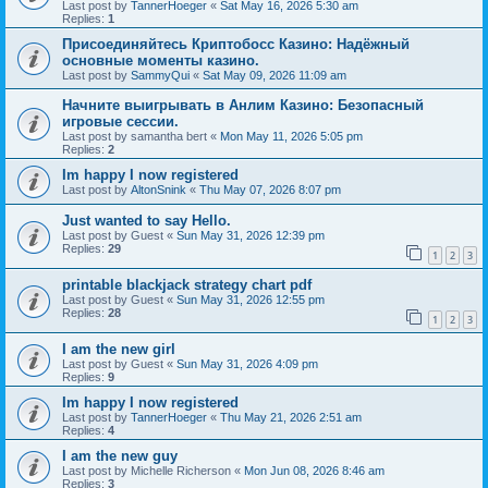
Last post by
TannerHoeger
«
Sat May 16, 2026 5:30 am
Replies:
1
Присоединяйтесь Криптобосс Казино: Надёжный
основные моменты казино.
Last post by
SammyQui
«
Sat May 09, 2026 11:09 am
Начните выигрывать в Анлим Казино: Безопасный
игровые сессии.
Last post by
samantha bert
«
Mon May 11, 2026 5:05 pm
Replies:
2
Im happy I now registered
Last post by
AltonSnink
«
Thu May 07, 2026 8:07 pm
Just wanted to say Hello.
Last post by
Guest
«
Sun May 31, 2026 12:39 pm
Replies:
29
1
2
3
printable blackjack strategy chart pdf
Last post by
Guest
«
Sun May 31, 2026 12:55 pm
Replies:
28
1
2
3
I am the new girl
Last post by
Guest
«
Sun May 31, 2026 4:09 pm
Replies:
9
Im happy I now registered
Last post by
TannerHoeger
«
Thu May 21, 2026 2:51 am
Replies:
4
I am the new guy
Last post by
Michelle Richerson
«
Mon Jun 08, 2026 8:46 am
Replies:
3