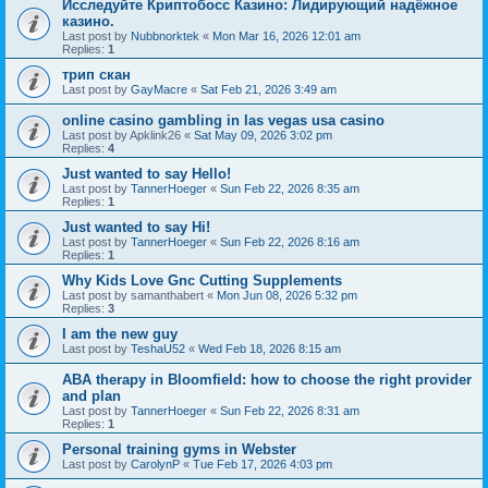
Исследуйте Криптобосс Казино: Лидирующий надёжное
казино.
Last post by
Nubbnorktek
«
Mon Mar 16, 2026 12:01 am
Replies:
1
трип скан
Last post by
GayMacre
«
Sat Feb 21, 2026 3:49 am
online casino gambling in las vegas usa casino
Last post by
Apklink26
«
Sat May 09, 2026 3:02 pm
Replies:
4
Just wanted to say Hello!
Last post by
TannerHoeger
«
Sun Feb 22, 2026 8:35 am
Replies:
1
Just wanted to say Hi!
Last post by
TannerHoeger
«
Sun Feb 22, 2026 8:16 am
Replies:
1
Why Kids Love Gnc Cutting Supplements
Last post by
samanthabert
«
Mon Jun 08, 2026 5:32 pm
Replies:
3
I am the new guy
Last post by
TeshaU52
«
Wed Feb 18, 2026 8:15 am
ABA therapy in Bloomfield: how to choose the right provider
and plan
Last post by
TannerHoeger
«
Sun Feb 22, 2026 8:31 am
Replies:
1
Personal training gyms in Webster
Last post by
CarolynP
«
Tue Feb 17, 2026 4:03 pm