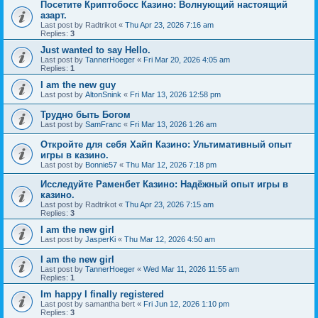
Посетите Криптобосс Казино: Волнующий настоящий
азарт.
Last post by
Radtrikot
«
Thu Apr 23, 2026 7:16 am
Replies:
3
Just wanted to say Hello.
Last post by
TannerHoeger
«
Fri Mar 20, 2026 4:05 am
Replies:
1
I am the new guy
Last post by
AltonSnink
«
Fri Mar 13, 2026 12:58 pm
Трудно быть Богом
Last post by
SamFranc
«
Fri Mar 13, 2026 1:26 am
Откройте для себя Хайп Казино: Ультимативный опыт
игры в казино.
Last post by
Bonnie57
«
Thu Mar 12, 2026 7:18 pm
Исследуйте Раменбет Казино: Надёжный опыт игры в
казино.
Last post by
Radtrikot
«
Thu Apr 23, 2026 7:15 am
Replies:
3
I am the new girl
Last post by
JasperKi
«
Thu Mar 12, 2026 4:50 am
I am the new girl
Last post by
TannerHoeger
«
Wed Mar 11, 2026 11:55 am
Replies:
1
Im happy I finally registered
Last post by
samantha bert
«
Fri Jun 12, 2026 1:10 pm
Replies:
3