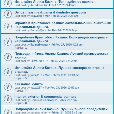
Испытайте Анлим Казино: Топ надёжное казино.
Last post by
TerryOli
«
Tue Feb 17, 2026 3:43 am
Dentist near me & general dentistry questions
Last post by
EllaGood
«
Mon Feb 16, 2026 9:26 am
Играйте в Криптобосс Казино: Захватывающий выигрыши
на реальные деньги.
Last post by
SammyQui
«
Sat Feb 14, 2026 9:24 pm
Попробуйте Криптобосс Казино: Волнующий выигрыши
на реальные деньги.
Last post by
TannerHoeger
«
Fri Feb 27, 2026 4:02 am
Replies:
1
Присоединяйтесь Анлим Казино: Лучший преимущества
казино.
Last post by
LewisPut
«
Fri Feb 13, 2026 12:02 pm
Испытайте Анлим Казино: Лучший мастерская игра на
ставках.
Last post by
yapaj257
«
Mon Feb 23, 2026 10:13 am
Replies:
5
Как напас купить
Last post by
yapaj257
«
Tue Feb 24, 2026 10:59 am
Replies:
7
Interior, exterior & commercial painters
Last post by
Radtrikot
«
Thu Apr 23, 2026 7:12 am
Replies:
8
Попробуйте Анлим Казино: Лучший выбор победителей.
Last post by
samantha bert
«
Fri Apr 24, 2026 3:45 pm