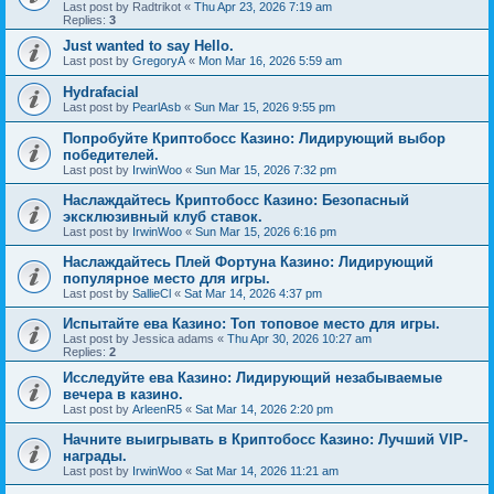
Last post by
Radtrikot
«
Thu Apr 23, 2026 7:19 am
Replies:
3
Just wanted to say Hello.
Last post by
GregoryA
«
Mon Mar 16, 2026 5:59 am
Hydrafacial
Last post by
PearlAsb
«
Sun Mar 15, 2026 9:55 pm
Попробуйте Криптобосс Казино: Лидирующий выбор
победителей.
Last post by
IrwinWoo
«
Sun Mar 15, 2026 7:32 pm
Наслаждайтесь Криптобосс Казино: Безопасный
эксклюзивный клуб ставок.
Last post by
IrwinWoo
«
Sun Mar 15, 2026 6:16 pm
Наслаждайтесь Плей Фортуна Казино: Лидирующий
популярное место для игры.
Last post by
SallieCl
«
Sat Mar 14, 2026 4:37 pm
Испытайте ева Казино: Топ топовое место для игры.
Last post by
Jessica adams
«
Thu Apr 30, 2026 10:27 am
Replies:
2
Исследуйте ева Казино: Лидирующий незабываемые
вечера в казино.
Last post by
ArleenR5
«
Sat Mar 14, 2026 2:20 pm
Начните выигрывать в Криптобосс Казино: Лучший VIP-
награды.
Last post by
IrwinWoo
«
Sat Mar 14, 2026 11:21 am