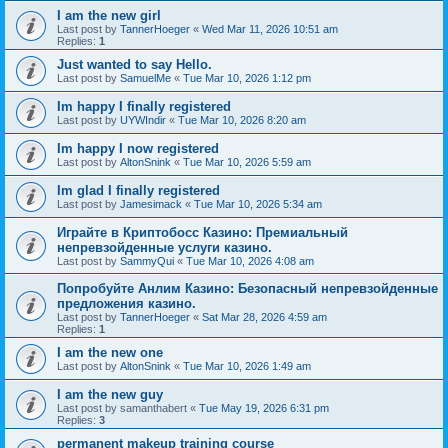
I am the new girl
Last post by
TannerHoeger
«
Wed Mar 11, 2026 10:51 am
Replies:
1
Just wanted to say Hello.
Last post by
SamuelMe
«
Tue Mar 10, 2026 1:12 pm
Im happy I finally registered
Last post by
UYWIndir
«
Tue Mar 10, 2026 8:20 am
Im happy I now registered
Last post by
AltonSnink
«
Tue Mar 10, 2026 5:59 am
Im glad I finally registered
Last post by
Jamesimack
«
Tue Mar 10, 2026 5:34 am
Играйте в Криптобосс Казино: Премиальный
непревзойденные услуги казино.
Last post by
SammyQui
«
Tue Mar 10, 2026 4:08 am
Попробуйте Анлим Казино: Безопасный непревзойденные
предложения казино.
Last post by
TannerHoeger
«
Sat Mar 28, 2026 4:59 am
Replies:
1
I am the new one
Last post by
AltonSnink
«
Tue Mar 10, 2026 1:49 am
I am the new guy
Last post by
samanthabert
«
Tue May 19, 2026 6:31 pm
Replies:
3
permanent makeup training course