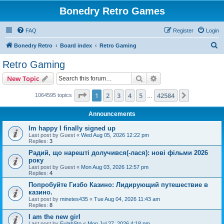
Bonedry Retro Games
FAQ
Register
Login
S
Bonedry Retro
Board index
Retro Gaming
e
Retro Gaming
a
Search
Advanced search
New Topic
r
c
Page
1
of
42584
1
2
3
4
5
42584
Next
1064595 topics
…
h
Announcements
Im happy I finally signed up
Last post by
Guest
«
Wed Aug 05, 2026 12:22 pm
Replies:
3
Радий, що нарешті долучився(-лася): нові фільми 2026
року
Last post by
Guest
«
Mon Aug 03, 2026 12:57 pm
Replies:
4
Попробуйте Гизбо Казино: Лидирующий путешествие в
казино.
Last post by
minetes435
«
Tue Aug 04, 2026 11:43 am
Replies:
8
I am the new girl
Last post by
EulahSto
«
Mon Jul 27, 2026 4:18 pm