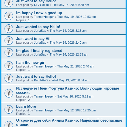
Just want to say Hello!
Last post by
ULZColum
«
Thu May 14, 2026 9:38 am
Im happy I now signed up
Last post by
TannerHoeger
«
Tue May 19, 2026 12:53 pm
Replies:
1
Just wanted to say Hello!
Last post by
JorjaSac
«
Thu May 14, 2026 3:15 am
Just want to say Hi!
Last post by
JorjaSac
«
Thu May 14, 2026 2:40 am
Im glad I finally registered
Last post by
JorjaSac
«
Thu May 14, 2026 12:33 am
I am the new girl
Last post by
TannerHoeger
«
Thu May 21, 2026 2:40 am
Replies:
1
Just want to say Hello!
Last post by
Bud14A79
«
Wed May 13, 2026 8:01 am
Исследуйте Плей Фортуна Казино: Волнующий игровые
сессии.
Last post by
TannerHoeger
«
Sat May 16, 2026 5:21 am
Replies:
2
Learn More
Last post by
TannerHoeger
«
Tue May 12, 2026 12:25 pm
Replies:
1
Откройте для себя Анлим Казино: Надёжный безопасные
ставки.