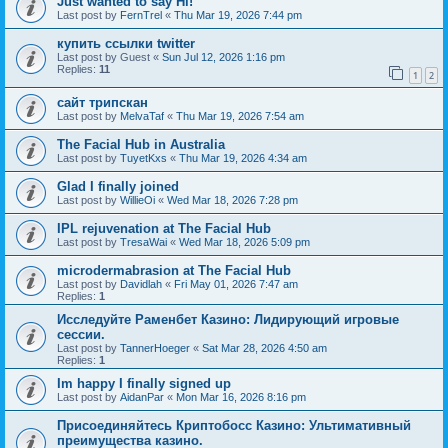
Just wanted to say Hi!
Last post by
FernTrel
«
Thu Mar 19, 2026 7:44 pm
купить ссылки twitter
Last post by
Guest
«
Sun Jul 12, 2026 1:16 pm
Replies:
11
1
2
сайт трипскан
Last post by
MelvaTaf
«
Thu Mar 19, 2026 7:54 am
The Facial Hub in Australia
Last post by
TuyetKxs
«
Thu Mar 19, 2026 4:34 am
Glad I finally joined
Last post by
WillieOi
«
Wed Mar 18, 2026 7:28 pm
IPL rejuvenation at The Facial Hub
Last post by
TresaWai
«
Wed Mar 18, 2026 5:09 pm
microdermabrasion at The Facial Hub
Last post by
Davidlah
«
Fri May 01, 2026 7:47 am
Replies:
1
Исследуйте Раменбет Казино: Лидирующий игровые
сессии.
Last post by
TannerHoeger
«
Sat Mar 28, 2026 4:50 am
Replies:
1
Im happy I finally signed up
Last post by
AidanPar
«
Mon Mar 16, 2026 8:16 pm
Присоединяйтесь Криптобосс Казино: Ультимативный
преимущества казино.