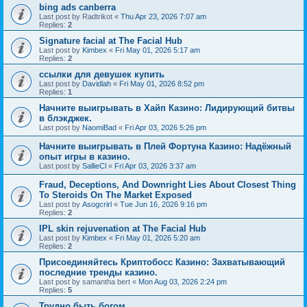
bing ads canberra
Last post by
Radtrikot
«
Thu Apr 23, 2026 7:07 am
Replies:
2
Signature facial at The Facial Hub
Last post by
Kimbex
«
Fri May 01, 2026 5:17 am
Replies:
2
ссылки для девушек купить
Last post by
Davidlah
«
Fri May 01, 2026 8:52 pm
Replies:
1
Начните выигрывать в Хайп Казино: Лидирующий битвы
в блэкджек.
Last post by
NaomiBad
«
Fri Apr 03, 2026 5:26 pm
Начните выигрывать в Плей Фортуна Казино: Надёжный
опыт игры в казино.
Last post by
SallieCl
«
Fri Apr 03, 2026 3:37 am
Fraud, Deceptions, And Downright Lies About Closest Thing
To Steroids On The Market Exposed
Last post by
Asogcrirl
«
Tue Jun 16, 2026 9:16 pm
Replies:
2
IPL skin rejuvenation at The Facial Hub
Last post by
Kimbex
«
Fri May 01, 2026 5:20 am
Replies:
2
Присоединяйтесь Криптобосс Казино: Захватывающий
последние тренды казино.
Last post by
samantha bert
«
Mon Aug 03, 2026 2:24 pm
Replies:
5
Трудно быть богом