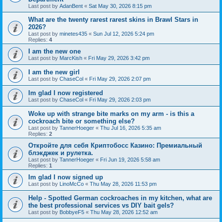
Last post by
AdanBent
«
Sat May 30, 2026 8:15 pm
What are the twenty rarest rarest skins in Brawl Stars in
2026?
Last post by
minetes435
«
Sun Jul 12, 2026 5:24 pm
Replies:
4
I am the new one
Last post by
MarcKish
«
Fri May 29, 2026 3:42 pm
I am the new girl
Last post by
ChaseCol
«
Fri May 29, 2026 2:07 pm
Im glad I now registered
Last post by
ChaseCol
«
Fri May 29, 2026 2:03 pm
Woke up with strange bite marks on my arm - is this a
cockroach bite or something else?
Last post by
TannerHoeger
«
Thu Jul 16, 2026 5:35 am
Replies:
2
Откройте для себя Криптобосс Казино: Премиальный
блэкджек и рулетка.
Last post by
TannerHoeger
«
Fri Jun 19, 2026 5:58 am
Replies:
1
Im glad I now signed up
Last post by
LinoMcCo
«
Thu May 28, 2026 11:53 pm
Help - Spotted German cockroaches in my kitchen, what are
the best professional services vs DIY bait gels?
Last post by
BobbyeF5
«
Thu May 28, 2026 12:52 am