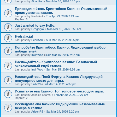
Last post by
AidanPar
«
Mon Mar 16, 2026 8:16 pm
Присоединяйтесь Криптобосс Казино: Ультимативный
преимущества казино.
Last post by
Radtrikot
«
Thu Apr 23, 2026 7:19 am
Replies:
3
Just wanted to say Hello.
Last post by
GregoryA
«
Mon Mar 16, 2026 5:59 am
Hydrafacial
Last post by
PearlAsb
«
Sun Mar 15, 2026 9:55 pm
Попробуйте Криптобосс Казино: Лидирующий выбор
победителей.
Last post by
IrwinWoo
«
Sun Mar 15, 2026 7:32 pm
Наслаждайтесь Криптобосс Казино: Безопасный
эксклюзивный клуб ставок.
Last post by
IrwinWoo
«
Sun Mar 15, 2026 6:16 pm
Наслаждайтесь Плей Фортуна Казино: Лидирующий
популярное место для игры.
Last post by
SallieCl
«
Sat Mar 14, 2026 4:37 pm
Испытайте ева Казино: Топ топовое место для игры.
Last post by
Jessica adams
«
Thu Apr 30, 2026 10:27 am
Replies:
2
Исследуйте ева Казино: Лидирующий незабываемые
вечера в казино.
Last post by
ArleenR5
«
Sat Mar 14, 2026 2:20 pm