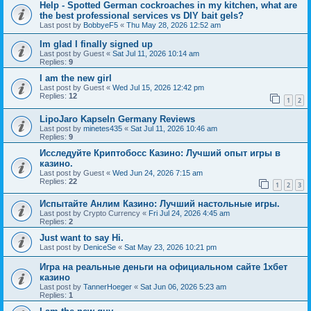
Help - Spotted German cockroaches in my kitchen, what are
the best professional services vs DIY bait gels?
Last post by
BobbyeF5
«
Thu May 28, 2026 12:52 am
Im glad I finally signed up
Last post by
Guest
«
Sat Jul 11, 2026 10:14 am
Replies:
9
I am the new girl
Last post by
Guest
«
Wed Jul 15, 2026 12:42 pm
Replies:
12
1
2
LipoJaro Kapseln Germany Reviews
Last post by
minetes435
«
Sat Jul 11, 2026 10:46 am
Replies:
9
Исследуйте Криптобосс Казино: Лучший опыт игры в
казино.
Last post by
Guest
«
Wed Jun 24, 2026 7:15 am
Replies:
22
1
2
3
Испытайте Анлим Казино: Лучший настольные игры.
Last post by
Crypto Currency
«
Fri Jul 24, 2026 4:45 am
Replies:
2
Just want to say Hi.
Last post by
DeniceSe
«
Sat May 23, 2026 10:21 pm
Игра на реальные деньги на официальном сайте 1хбет
казино
Last post by
TannerHoeger
«
Sat Jun 06, 2026 5:23 am
Replies:
1