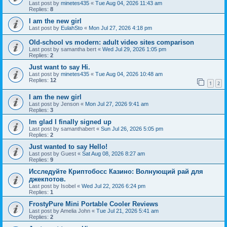
Last post by
minetes435
«
Tue Aug 04, 2026 11:43 am
Replies:
8
I am the new girl
Last post by
EulahSto
«
Mon Jul 27, 2026 4:18 pm
Old-school vs modern: adult video sites comparison
Last post by
samantha bert
«
Wed Jul 29, 2026 1:05 pm
Replies:
2
Just want to say Hi.
Last post by
minetes435
«
Tue Aug 04, 2026 10:48 am
Replies:
12
1
2
I am the new girl
Last post by
Jenson
«
Mon Jul 27, 2026 9:41 am
Replies:
3
Im glad I finally signed up
Last post by
samanthabert
«
Sun Jul 26, 2026 5:05 pm
Replies:
2
Just wanted to say Hello!
Last post by
Guest
«
Sat Aug 08, 2026 8:27 am
Replies:
9
Исследуйте Криптобосс Казино: Волнующий рай для
джекпотов.
Last post by
Isobel
«
Wed Jul 22, 2026 6:24 pm
Replies:
1
FrostyPure Mini Portable Cooler Reviews
Last post by
Amelia John
«
Tue Jul 21, 2026 5:41 am
Replies:
2