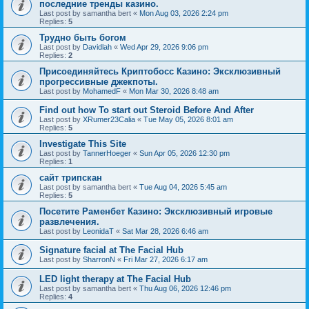
последние тренды казино.
Last post by
samantha bert
«
Mon Aug 03, 2026 2:24 pm
Replies:
5
Трудно быть богом
Last post by
Davidlah
«
Wed Apr 29, 2026 9:06 pm
Replies:
2
Присоединяйтесь Криптобосс Казино: Эксклюзивный
прогрессивные джекпоты.
Last post by
MohamedF
«
Mon Mar 30, 2026 8:48 am
Find out how To start out Steroid Before And After
Last post by
XRumer23Calia
«
Tue May 05, 2026 8:01 am
Replies:
5
Investigate This Site
Last post by
TannerHoeger
«
Sun Apr 05, 2026 12:30 pm
Replies:
1
сайт трипскан
Last post by
samantha bert
«
Tue Aug 04, 2026 5:45 am
Replies:
5
Посетите Раменбет Казино: Эксклюзивный игровые
развлечения.
Last post by
LeonidaT
«
Sat Mar 28, 2026 6:46 am
Signature facial at The Facial Hub
Last post by
SharronN
«
Fri Mar 27, 2026 6:17 am
LED light therapy at The Facial Hub
Last post by
samantha bert
«
Thu Aug 06, 2026 12:46 pm
Replies:
4