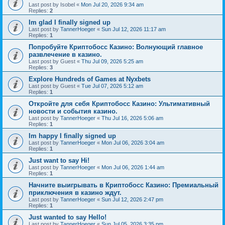
Last post by
Isobel
«
Mon Jul 20, 2026 9:34 am
Replies:
2
Im glad I finally signed up
Last post by
TannerHoeger
«
Sun Jul 12, 2026 11:17 am
Replies:
1
Попробуйте Криптобосс Казино: Волнующий главное
развлечение в казино.
Last post by
Guest
«
Thu Jul 09, 2026 5:25 am
Replies:
3
Explore Hundreds of Games at Nyxbets
Last post by
Guest
«
Tue Jul 07, 2026 5:12 am
Replies:
1
Откройте для себя Криптобосс Казино: Ультимативный
новости и события казино.
Last post by
TannerHoeger
«
Thu Jul 16, 2026 5:06 am
Replies:
1
Im happy I finally signed up
Last post by
TannerHoeger
«
Mon Jul 06, 2026 3:04 am
Replies:
1
Just want to say Hi!
Last post by
TannerHoeger
«
Mon Jul 06, 2026 1:44 am
Replies:
1
Начните выигрывать в Криптобосс Казино: Премиальный
приключения в казино ждут.
Last post by
TannerHoeger
«
Sun Jul 12, 2026 2:47 pm
Replies:
1
Just wanted to say Hello!
Last post by
TannerHoeger
«
Sun Jul 05, 2026 3:35 pm