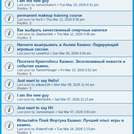
I am the new guy
Last post by
samanthabert
«
Tue May 19, 2026 6:31 pm
Replies:
3
permanent makeup training course
Last post by
ftur3
«
Thu Mar 12, 2026 8:35 pm
Replies:
1
Как выбрать качественный спиртные напитки
Last post by
StephenVek
«
Thu Mar 12, 2026 4:35 am
Replies:
1
Начните выигрывать в Анлим Казино: Лидирующий
игровые сессии.
Last post by
LewisPut
«
Sun Mar 08, 2026 4:04 am
Посетите Криптобосс Казино: Эксклюзивный новости и
события казино.
Last post by
TannerHoeger
«
Fri Mar 13, 2026 5:52 am
Replies:
1
Just want to say Hello!
Last post by
jollylara39
«
Mon Mar 09, 2026 11:44 am
Replies:
1
I am the new guy
Last post by
AltonSnink
«
Sat Mar 07, 2026 11:13 pm
Just want to say Hi!
Last post by
Jamesimack
«
Sat Mar 07, 2026 3:53 pm
Испытайте Плей Фортуна Казино: Лучший опыт игры в
казино.
Last post by
RobertFrulk
«
Tue Mar 24, 2026 2:13 pm
Replies:
1