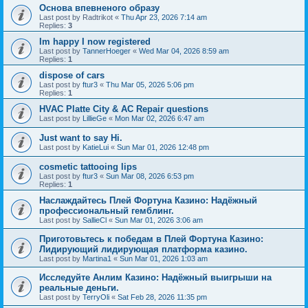
Основа впевненого образу
Last post by
Radtrikot
«
Thu Apr 23, 2026 7:14 am
Replies:
3
Im happy I now registered
Last post by
TannerHoeger
«
Wed Mar 04, 2026 8:59 am
Replies:
1
dispose of cars
Last post by
ftur3
«
Thu Mar 05, 2026 5:06 pm
Replies:
1
HVAC Platte City & AC Repair questions
Last post by
LillieGe
«
Mon Mar 02, 2026 6:47 am
Just want to say Hi.
Last post by
KatieLui
«
Sun Mar 01, 2026 12:48 pm
cosmetic tattooing lips
Last post by
ftur3
«
Sun Mar 08, 2026 6:53 pm
Replies:
1
Наслаждайтесь Плей Фортуна Казино: Надёжный
профессиональный гемблинг.
Last post by
SallieCl
«
Sun Mar 01, 2026 3:06 am
Приготовьтесь к победам в Плей Фортуна Казино:
Лидирующий лидирующая платформа казино.
Last post by
Martina1
«
Sun Mar 01, 2026 1:03 am
Исследуйте Анлим Казино: Надёжный выигрыши на
реальные деньги.
Last post by
TerryOli
«
Sat Feb 28, 2026 11:35 pm