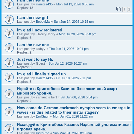
I am the new one
Last post by
minetes435
«
Mon Jul 13, 2026 9:56 am
Replies:
18
1
2
I am the new girl
Last post by
BobbyMai
«
Sun Jun 14, 2026 10:15 pm
Im glad I now registered
Last post by
ThierryHenry
«
Mon Jul 20, 2026 3:58 pm
Replies:
6
I am the new one
Last post by
aishyy
«
Thu Jun 11, 2026 10:01 pm
Replies:
2
Just want to say Hi.
Last post by
Guest
«
Sun Jul 12, 2026 10:27 am
Replies:
8
Im glad I finally signed up
Last post by
minetes435
«
Fri Jul 10, 2026 2:11 pm
Replies:
5
Играйте в Криптобосс Казино: Эксклюзивный азарт
мирового уровня.
Last post by
samantha bert
«
Sat Jun 06, 2026 5:34 pm
Replies:
2
How come do German cockroach nymphs seem to emerge in
waves - is this related to their instar stages?
Last post by
EmilSaun
«
Mon Jun 01, 2026 11:22 am
Исследуйте Криптобосс Казино: Надёжный ультимативная
игровая арена.
Last post by
KiaraCha
«
Sun May 31, 2026 8:13 pm