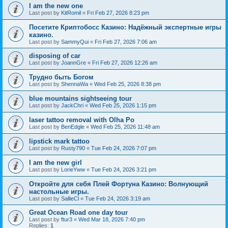
I am the new one
Last post by
KitRomil
«
Fri Feb 27, 2026 8:23 pm
Посетите Криптобосс Казино: Надёжный экспертные игры
казино.
Last post by
SammyQui
«
Fri Feb 27, 2026 7:06 am
disposing of car
Last post by
JoannGre
«
Fri Feb 27, 2026 12:26 am
Трудно быть Богом
Last post by
ShennaWa
«
Wed Feb 25, 2026 8:38 pm
blue mountains sightseeing tour
Last post by
JackChri
«
Wed Feb 25, 2026 1:15 pm
laser tattoo removal with Olha Po
Last post by
BenEdgle
«
Wed Feb 25, 2026 11:48 am
lipstick mark tattoo
Last post by
Rusty790
«
Tue Feb 24, 2026 7:07 pm
I am the new girl
Last post by
LorieYww
«
Tue Feb 24, 2026 3:21 pm
Откройте для себя Плей Фортуна Казино: Волнующий
настольные игры.
Last post by
SallieCl
«
Tue Feb 24, 2026 3:19 am
Great Ocean Road one day tour
Last post by
ftur3
«
Wed Mar 18, 2026 7:40 pm
Replies:
1