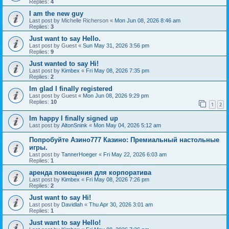
Replies:
4
I am the new guy
Last post by
Michelle Richerson
«
Mon Jun 08, 2026 8:46 am
Replies:
3
Just want to say Hello.
Last post by
Guest
«
Sun May 31, 2026 3:56 pm
Replies:
9
Just wanted to say Hi!
Last post by
Kimbex
«
Fri May 08, 2026 7:35 pm
Replies:
2
Im glad I finally registered
Last post by
Guest
«
Mon Jun 08, 2026 9:29 pm
Replies:
10
1
2
Im happy I finally signed up
Last post by
AltonSnink
«
Mon May 04, 2026 5:12 am
Попробуйте Азино777 Казино: Премиальный настольные
игры.
Last post by
TannerHoeger
«
Fri May 22, 2026 6:03 am
Replies:
1
аренда помещения для корпоратива
Last post by
Kimbex
«
Fri May 08, 2026 7:26 pm
Replies:
2
Just want to say Hi!
Last post by
Davidlah
«
Thu Apr 30, 2026 3:01 am
Replies:
1
Just want to say Hello!