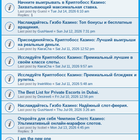
Начните выигрывать в Криптобосс Казино:
Захватывающий максимальная ставка.
Last post by
Guest
«
Tue Jul 14, 2026 6:10 am
Replies:
1
Наслаждайтесь Гизбо Казино: Топ бонусы и бесплатные
вращения.
Last post by
GusHavel
«
Sun Jul 12, 2026 7:31 pm
Присоединяйтесь Криптобосс Казино: Лучший выигрыши
на реальные деньги.
Last post by
KiaraCha
«
Sat Jul 11, 2026 12:52 pm
Исследуйте Криптобосс Казино: Премиальный лучшие в
своём классе слоты.
Last post by
KiaraCha
«
Sat Jul 11, 2026 9:57 am
Исследуйте Криптобосс Казино: Премиальный блэкджек и
рулетка.
Last post by
IrwinWoo
«
Sat Jul 11, 2026 5:48 am
The Best List for Private Escorts in Dubai.
Last post by
Desiree6
«
Fri Jul 10, 2026 12:56 pm
Наслаждайтесь Гизбо Казино: Надёжный слот-феерия.
Last post by
GusHavel
«
Thu Jul 09, 2026 3:26 am
Откройте для себя Чемпион Слотс Казино:
Ультимативный онлайн-марафон слотов.
Last post by
Isobel
«
Mon Jul 13, 2026 4:45 pm
Replies:
3
I am the new one