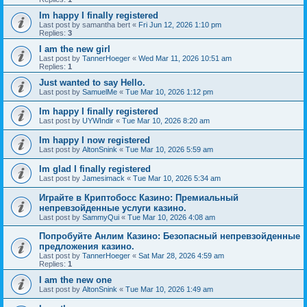
Im happy I finally registered
Last post by
samantha bert
«
Fri Jun 12, 2026 1:10 pm
Replies:
3
I am the new girl
Last post by
TannerHoeger
«
Wed Mar 11, 2026 10:51 am
Replies:
1
Just wanted to say Hello.
Last post by
SamuelMe
«
Tue Mar 10, 2026 1:12 pm
Im happy I finally registered
Last post by
UYWIndir
«
Tue Mar 10, 2026 8:20 am
Im happy I now registered
Last post by
AltonSnink
«
Tue Mar 10, 2026 5:59 am
Im glad I finally registered
Last post by
Jamesimack
«
Tue Mar 10, 2026 5:34 am
Играйте в Криптобосс Казино: Премиальный
непревзойденные услуги казино.
Last post by
SammyQui
«
Tue Mar 10, 2026 4:08 am
Попробуйте Анлим Казино: Безопасный непревзойденные
предложения казино.
Last post by
TannerHoeger
«
Sat Mar 28, 2026 4:59 am
Replies:
1
I am the new one
Last post by
AltonSnink
«
Tue Mar 10, 2026 1:49 am