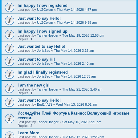
Im happy I now registered
Last post by
ULZColum
«
Thu May 14, 2026 4:57 pm
Just want to say Hello!
Last post by
ULZColum
«
Thu May 14, 2026 9:38 am
Im happy I now signed up
Last post by
TannerHoeger
«
Tue May 19, 2026 12:53 pm
Replies:
1
Just wanted to say Hello!
Last post by
JorjaSac
«
Thu May 14, 2026 3:15 am
Just want to say Hi!
Last post by
JorjaSac
«
Thu May 14, 2026 2:40 am
Im glad I finally registered
Last post by
JorjaSac
«
Thu May 14, 2026 12:33 am
I am the new girl
Last post by
TannerHoeger
«
Thu May 21, 2026 2:40 am
Replies:
1
Just want to say Hello!
Last post by
Bud14A79
«
Wed May 13, 2026 8:01 am
Исследуйте Плей Фортуна Казино: Волнующий игровые
сессии.
Last post by
TannerHoeger
«
Sat May 16, 2026 5:21 am
Replies:
2
Learn More
Last post by
TannerHoeger
«
Tue May 12, 2026 12:25 pm