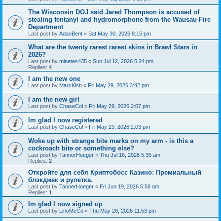
The Wisconsin DOJ said Jared Thompson is accused of
stealing fentanyl and hydromorphone from the Wausau Fire
Department
Last post by
AdanBent
«
Sat May 30, 2026 8:15 pm
What are the twenty rarest rarest skins in Brawl Stars in
2026?
Last post by
minetes435
«
Sun Jul 12, 2026 5:24 pm
Replies:
4
I am the new one
Last post by
MarcKish
«
Fri May 29, 2026 3:42 pm
I am the new girl
Last post by
ChaseCol
«
Fri May 29, 2026 2:07 pm
Im glad I now registered
Last post by
ChaseCol
«
Fri May 29, 2026 2:03 pm
Woke up with strange bite marks on my arm - is this a
cockroach bite or something else?
Last post by
TannerHoeger
«
Thu Jul 16, 2026 5:35 am
Replies:
2
Откройте для себя Криптобосс Казино: Премиальный
блэкджек и рулетка.
Last post by
TannerHoeger
«
Fri Jun 19, 2026 5:58 am
Replies:
1
Im glad I now signed up
Last post by
LinoMcCo
«
Thu May 28, 2026 11:53 pm