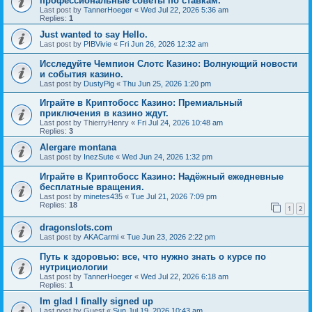
профессиональные советы по ставкам.
Last post by
TannerHoeger
«
Wed Jul 22, 2026 5:36 am
Replies:
1
Just wanted to say Hello.
Last post by
PIBVivie
«
Fri Jun 26, 2026 12:32 am
Исследуйте Чемпион Слотс Казино: Волнующий новости
и события казино.
Last post by
DustyPig
«
Thu Jun 25, 2026 1:20 pm
Играйте в Криптобосс Казино: Премиальный
приключения в казино ждут.
Last post by
ThierryHenry
«
Fri Jul 24, 2026 10:48 am
Replies:
3
Alergare montana
Last post by
InezSute
«
Wed Jun 24, 2026 1:32 pm
Играйте в Криптобосс Казино: Надёжный ежедневные
бесплатные вращения.
Last post by
minetes435
«
Tue Jul 21, 2026 7:09 pm
Replies:
18
1
2
dragonslots.com
Last post by
AKACarmi
«
Tue Jun 23, 2026 2:22 pm
Путь к здоровью: все, что нужно знать о курсе по
нутрициологии
Last post by
TannerHoeger
«
Wed Jul 22, 2026 6:18 am
Replies:
1
Im glad I finally signed up
Last post by
Guest
«
Sun Jul 19, 2026 10:43 am