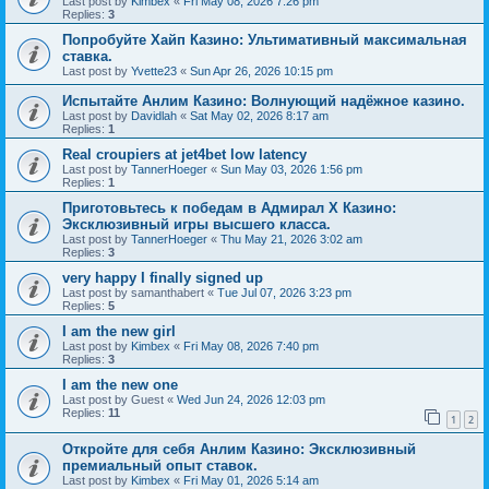
Last post by
Kimbex
«
Fri May 08, 2026 7:26 pm
Replies:
3
Попробуйте Хайп Казино: Ультимативный максимальная
ставка.
Last post by
Yvette23
«
Sun Apr 26, 2026 10:15 pm
Испытайте Анлим Казино: Волнующий надёжное казино.
Last post by
Davidlah
«
Sat May 02, 2026 8:17 am
Replies:
1
Real croupiers at jet4bet low latency
Last post by
TannerHoeger
«
Sun May 03, 2026 1:56 pm
Replies:
1
Приготовьтесь к победам в Адмирал Х Казино:
Эксклюзивный игры высшего класса.
Last post by
TannerHoeger
«
Thu May 21, 2026 3:02 am
Replies:
3
very happy I finally signed up
Last post by
samanthabert
«
Tue Jul 07, 2026 3:23 pm
Replies:
5
I am the new girl
Last post by
Kimbex
«
Fri May 08, 2026 7:40 pm
Replies:
3
I am the new one
Last post by
Guest
«
Wed Jun 24, 2026 12:03 pm
Replies:
11
1
2
Откройте для себя Анлим Казино: Эксклюзивный
премиальный опыт ставок.
Last post by
Kimbex
«
Fri May 01, 2026 5:14 am