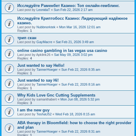
Исследуйте Раменбет Казино: Топ онлайн-гемблинг.
Last post by
LeonidaT
«
Sun Feb 22, 2026 2:17 am
Исследуйте Криптобосс Казино: Лидирующий надёжное
казино.
Last post by
Nubbnorktek
«
Mon Mar 16, 2026 12:01 am
Replies:
1
трип скан
Last post by
GayMacre
«
Sat Feb 21, 2026 3:49 am
online casino gambling in las vegas usa casino
Last post by
Apklink26
«
Sat May 09, 2026 3:02 pm
Replies:
4
Just wanted to say Hello!
Last post by
TannerHoeger
«
Sun Feb 22, 2026 8:35 am
Replies:
1
Just wanted to say Hi!
Last post by
TannerHoeger
«
Sun Feb 22, 2026 8:16 am
Replies:
1
Why Kids Love Gnc Cutting Supplements
Last post by
samanthabert
«
Mon Jun 08, 2026 5:32 pm
Replies:
3
I am the new guy
Last post by
TeshaU52
«
Wed Feb 18, 2026 8:15 am
ABA therapy in Bloomfield: how to choose the right provider
and plan
Last post by
TannerHoeger
«
Sun Feb 22, 2026 8:31 am
Replies:
1