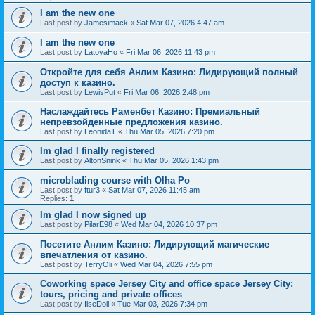
I am the new one
Last post by
Jamesimack
«
Sat Mar 07, 2026 4:47 am
I am the new one
Last post by
LatoyaHo
«
Fri Mar 06, 2026 11:43 pm
Откройте для себя Анлим Казино: Лидирующий полный
доступ к казино.
Last post by
LewisPut
«
Fri Mar 06, 2026 2:48 pm
Наслаждайтесь Раменбет Казино: Премиальный
непревзойденные предложения казино.
Last post by
LeonidaT
«
Thu Mar 05, 2026 7:20 pm
Im glad I finally registered
Last post by
AltonSnink
«
Thu Mar 05, 2026 1:43 pm
microblading course with Olha Po
Last post by
ftur3
«
Sat Mar 07, 2026 11:45 am
Replies:
1
Im glad I now signed up
Last post by
PilarE98
«
Wed Mar 04, 2026 10:37 pm
Посетите Анлим Казино: Лидирующий магические
впечатления от казино.
Last post by
TerryOli
«
Wed Mar 04, 2026 7:55 pm
Coworking space Jersey City and office space Jersey City:
tours, pricing and private offices
Last post by
IlseDoll
«
Tue Mar 03, 2026 7:34 pm