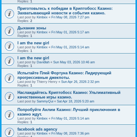
Replies:
1
Приготовьтесь к победам в Криптобосс Казино:
Захватывающий новости и события казино.
Last post by
Kimbex
«
Fri May 08, 2026 7:27 pm
Replies:
2
Дыхание зоны
Last post by
Kimbex
«
Fri May 01, 2026 5:17 am
Replies:
1
I am the new girl
Last post by
Kimbex
«
Fri May 01, 2026 5:14 am
Replies:
1
I am the new girl
Last post by
Davidlah
«
Sun May 03, 2026 10:46 am
Replies:
1
Испытайте Плей Фортуна Казино: Лидирующий
прогрессивные джекпоты.
Last post by
Thierry Henry
«
Sun Apr 26, 2026 2:32 pm
Replies:
1
Наслаждайтесь Криптобосс Казино: Ультимативный
качественные игры казино.
Last post by
SammyQui
«
Sat Apr 18, 2026 5:20 am
Попробуйте Анлим Казино: Лучший приключения в
казино ждут.
Last post by
Kimbex
«
Fri May 01, 2026 5:14 am
Replies:
1
facebook ads agency
Last post by
Kimbex
«
Fri May 08, 2026 7:36 pm