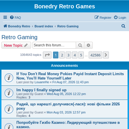
Bonedry Retro Games
FAQ
Register
Login
S
Bonedry Retro
Board index
Retro Gaming
e
Retro Gaming
a
Search
Advanced search
New Topic
r
c
Page
1
of
42586
1
2
3
4
5
42586
Next
1064643 topics
…
h
Announcements
If You Don't Real Money Pokies Payid Instant Deposit Limits
Now, You'll Hate Yourself Later
Last post by
LouannHe
«
Fri Aug 07, 2026 11:43 pm
Im happy I finally signed up
Last post by
Guest
«
Wed Aug 05, 2026 12:22 pm
Replies:
3
Радий, що нарешті долучився(-лася): нові фільми 2026
року
Last post by
Guest
«
Mon Aug 03, 2026 12:57 pm
Replies:
4
Попробуйте Гизбо Казино: Лидирующий путешествие в
казино.