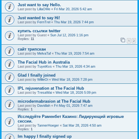
Just want to say Hello.
Last post by
LillaOMe
«
Fri Mar 20, 2026 5:42 am
Just wanted to say Hi!
Last post by
FernTrel
«
Thu Mar 19, 2026 7:44 pm
купить ссылки twitter
Last post by
Guest
«
Sun Jul 12, 2026 1:16 pm
Replies:
11
1
2
сайт трипскан
Last post by
MelvaTaf
«
Thu Mar 19, 2026 7:54 am
The Facial Hub in Australia
Last post by
TuyetKxs
«
Thu Mar 19, 2026 4:34 am
Glad I finally joined
Last post by
WillieOi
«
Wed Mar 18, 2026 7:28 pm
IPL rejuvenation at The Facial Hub
Last post by
TresaWai
«
Wed Mar 18, 2026 5:09 pm
microdermabrasion at The Facial Hub
Last post by
Davidlah
«
Fri May 01, 2026 7:47 am
Replies:
1
Исследуйте Раменбет Казино: Лидирующий игровые
сессии.
Last post by
TannerHoeger
«
Sat Mar 28, 2026 4:50 am
Replies:
1
Im happy I finally signed up