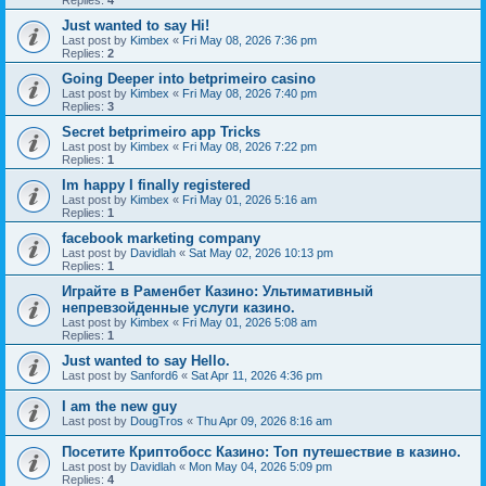
Replies:
4
Just wanted to say Hi!
Last post by
Kimbex
«
Fri May 08, 2026 7:36 pm
Replies:
2
Going Deeper into betprimeiro casino
Last post by
Kimbex
«
Fri May 08, 2026 7:40 pm
Replies:
3
Secret betprimeiro app Tricks
Last post by
Kimbex
«
Fri May 08, 2026 7:22 pm
Replies:
1
Im happy I finally registered
Last post by
Kimbex
«
Fri May 01, 2026 5:16 am
Replies:
1
facebook marketing company
Last post by
Davidlah
«
Sat May 02, 2026 10:13 pm
Replies:
1
Играйте в Раменбет Казино: Ультимативный
непревзойденные услуги казино.
Last post by
Kimbex
«
Fri May 01, 2026 5:08 am
Replies:
1
Just wanted to say Hello.
Last post by
Sanford6
«
Sat Apr 11, 2026 4:36 pm
I am the new guy
Last post by
DougTros
«
Thu Apr 09, 2026 8:16 am
Посетите Криптобосс Казино: Топ путешествие в казино.
Last post by
Davidlah
«
Mon May 04, 2026 5:09 pm
Replies:
4