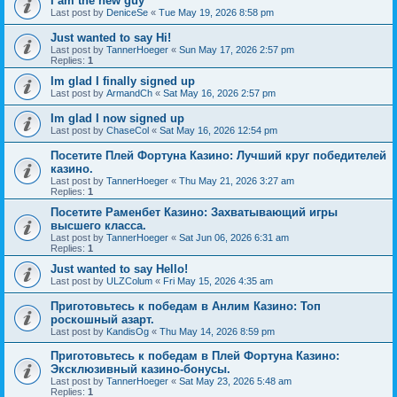
I am the new guy
Last post by
DeniceSe
«
Tue May 19, 2026 8:58 pm
Just wanted to say Hi!
Last post by
TannerHoeger
«
Sun May 17, 2026 2:57 pm
Replies:
1
Im glad I finally signed up
Last post by
ArmandCh
«
Sat May 16, 2026 2:57 pm
Im glad I now signed up
Last post by
ChaseCol
«
Sat May 16, 2026 12:54 pm
Посетите Плей Фортуна Казино: Лучший круг победителей
казино.
Last post by
TannerHoeger
«
Thu May 21, 2026 3:27 am
Replies:
1
Посетите Раменбет Казино: Захватывающий игры
высшего класса.
Last post by
TannerHoeger
«
Sat Jun 06, 2026 6:31 am
Replies:
1
Just wanted to say Hello!
Last post by
ULZColum
«
Fri May 15, 2026 4:35 am
Приготовьтесь к победам в Анлим Казино: Топ
роскошный азарт.
Last post by
KandisOg
«
Thu May 14, 2026 8:59 pm
Приготовьтесь к победам в Плей Фортуна Казино:
Эксклюзивный казино-бонусы.
Last post by
TannerHoeger
«
Sat May 23, 2026 5:48 am
Replies:
1