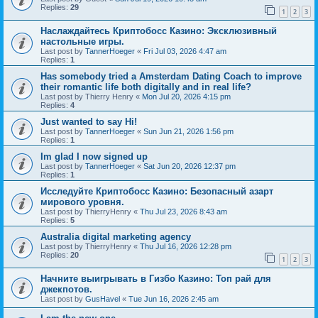
Replies:
29
1
2
3
Наслаждайтесь Криптобосс Казино: Эксклюзивный
настольные игры.
Last post by
TannerHoeger
«
Fri Jul 03, 2026 4:47 am
Replies:
1
Has somebody tried a Amsterdam Dating Coach to improve
their romantic life both digitally and in real life?
Last post by
Thierry Henry
«
Mon Jul 20, 2026 4:15 pm
Replies:
4
Just wanted to say Hi!
Last post by
TannerHoeger
«
Sun Jun 21, 2026 1:56 pm
Replies:
1
Im glad I now signed up
Last post by
TannerHoeger
«
Sat Jun 20, 2026 12:37 pm
Replies:
1
Исследуйте Криптобосс Казино: Безопасный азарт
мирового уровня.
Last post by
ThierryHenry
«
Thu Jul 23, 2026 8:43 am
Replies:
5
Australia digital marketing agency
Last post by
ThierryHenry
«
Thu Jul 16, 2026 12:28 pm
Replies:
20
1
2
3
Начните выигрывать в Гизбо Казино: Топ рай для
джекпотов.
Last post by
GusHavel
«
Tue Jun 16, 2026 2:45 am