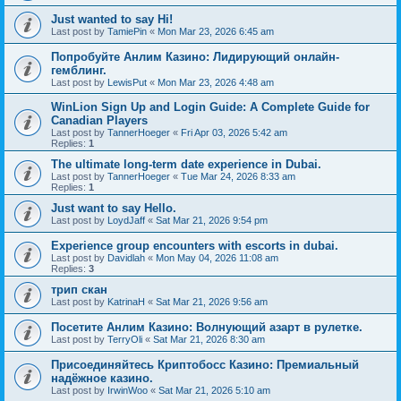
Just wanted to say Hi!
Last post by
TamiePin
«
Mon Mar 23, 2026 6:45 am
Попробуйте Анлим Казино: Лидирующий онлайн-
гемблинг.
Last post by
LewisPut
«
Mon Mar 23, 2026 4:48 am
WinLion Sign Up and Login Guide: A Complete Guide for
Canadian Players
Last post by
TannerHoeger
«
Fri Apr 03, 2026 5:42 am
Replies:
1
The ultimate long-term date experience in Dubai.
Last post by
TannerHoeger
«
Tue Mar 24, 2026 8:33 am
Replies:
1
Just want to say Hello.
Last post by
LoydJaff
«
Sat Mar 21, 2026 9:54 pm
Experience group encounters with escorts in dubai.
Last post by
Davidlah
«
Mon May 04, 2026 11:08 am
Replies:
3
трип скан
Last post by
KatrinaH
«
Sat Mar 21, 2026 9:56 am
Посетите Анлим Казино: Волнующий азарт в рулетке.
Last post by
TerryOli
«
Sat Mar 21, 2026 8:30 am
Присоединяйтесь Криптобосс Казино: Премиальный
надёжное казино.
Last post by
IrwinWoo
«
Sat Mar 21, 2026 5:10 am