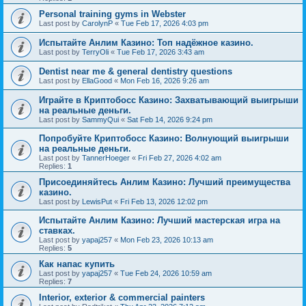
Personal training gyms in Webster
Last post by
CarolynP
«
Tue Feb 17, 2026 4:03 pm
Испытайте Анлим Казино: Топ надёжное казино.
Last post by
TerryOli
«
Tue Feb 17, 2026 3:43 am
Dentist near me & general dentistry questions
Last post by
EllaGood
«
Mon Feb 16, 2026 9:26 am
Играйте в Криптобосс Казино: Захватывающий выигрыши
на реальные деньги.
Last post by
SammyQui
«
Sat Feb 14, 2026 9:24 pm
Попробуйте Криптобосс Казино: Волнующий выигрыши
на реальные деньги.
Last post by
TannerHoeger
«
Fri Feb 27, 2026 4:02 am
Replies:
1
Присоединяйтесь Анлим Казино: Лучший преимущества
казино.
Last post by
LewisPut
«
Fri Feb 13, 2026 12:02 pm
Испытайте Анлим Казино: Лучший мастерская игра на
ставках.
Last post by
yapaj257
«
Mon Feb 23, 2026 10:13 am
Replies:
5
Как напас купить
Last post by
yapaj257
«
Tue Feb 24, 2026 10:59 am
Replies:
7
Interior, exterior & commercial painters