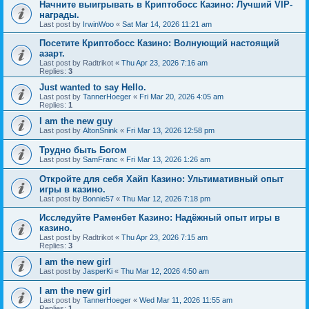
Начните выигрывать в Криптобосс Казино: Лучший VIP-
награды.
Last post by
IrwinWoo
«
Sat Mar 14, 2026 11:21 am
Посетите Криптобосс Казино: Волнующий настоящий
азарт.
Last post by
Radtrikot
«
Thu Apr 23, 2026 7:16 am
Replies:
3
Just wanted to say Hello.
Last post by
TannerHoeger
«
Fri Mar 20, 2026 4:05 am
Replies:
1
I am the new guy
Last post by
AltonSnink
«
Fri Mar 13, 2026 12:58 pm
Трудно быть Богом
Last post by
SamFranc
«
Fri Mar 13, 2026 1:26 am
Откройте для себя Хайп Казино: Ультимативный опыт
игры в казино.
Last post by
Bonnie57
«
Thu Mar 12, 2026 7:18 pm
Исследуйте Раменбет Казино: Надёжный опыт игры в
казино.
Last post by
Radtrikot
«
Thu Apr 23, 2026 7:15 am
Replies:
3
I am the new girl
Last post by
JasperKi
«
Thu Mar 12, 2026 4:50 am
I am the new girl
Last post by
TannerHoeger
«
Wed Mar 11, 2026 11:55 am
Replies:
1