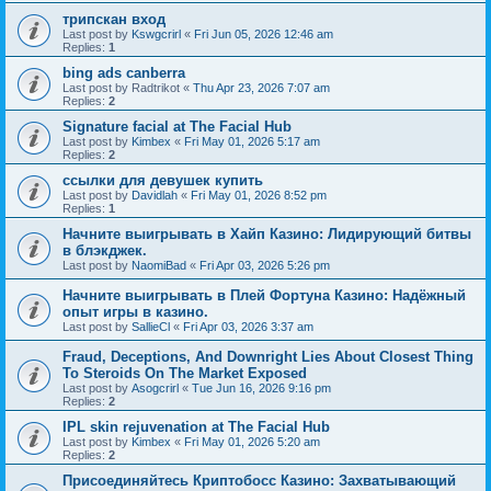
трипскан вход
Last post by
Kswgcrirl
«
Fri Jun 05, 2026 12:46 am
Replies:
1
bing ads canberra
Last post by
Radtrikot
«
Thu Apr 23, 2026 7:07 am
Replies:
2
Signature facial at The Facial Hub
Last post by
Kimbex
«
Fri May 01, 2026 5:17 am
Replies:
2
ссылки для девушек купить
Last post by
Davidlah
«
Fri May 01, 2026 8:52 pm
Replies:
1
Начните выигрывать в Хайп Казино: Лидирующий битвы
в блэкджек.
Last post by
NaomiBad
«
Fri Apr 03, 2026 5:26 pm
Начните выигрывать в Плей Фортуна Казино: Надёжный
опыт игры в казино.
Last post by
SallieCl
«
Fri Apr 03, 2026 3:37 am
Fraud, Deceptions, And Downright Lies About Closest Thing
To Steroids On The Market Exposed
Last post by
Asogcrirl
«
Tue Jun 16, 2026 9:16 pm
Replies:
2
IPL skin rejuvenation at The Facial Hub
Last post by
Kimbex
«
Fri May 01, 2026 5:20 am
Replies:
2
Присоединяйтесь Криптобосс Казино: Захватывающий