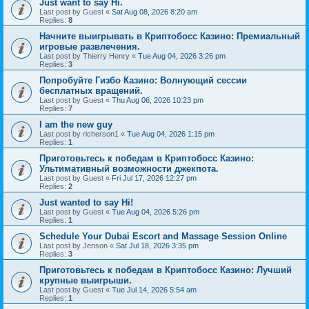
Just want to say Hi.
Last post by
Guest
«
Sat Aug 08, 2026 8:20 am
Replies:
8
Начните выигрывать в Криптобосс Казино: Премиальный
игровые развлечения.
Last post by
Thierry Henry
«
Tue Aug 04, 2026 3:26 pm
Replies:
3
Попробуйте Гизбо Казино: Волнующий сессии
бесплатных вращений.
Last post by
Guest
«
Thu Aug 06, 2026 10:23 pm
Replies:
7
I am the new guy
Last post by
richerson1
«
Tue Aug 04, 2026 1:15 pm
Replies:
1
Приготовьтесь к победам в Криптобосс Казино:
Ультимативный возможности джекпота.
Last post by
Guest
«
Fri Jul 17, 2026 12:27 pm
Replies:
2
Just wanted to say Hi!
Last post by
Guest
«
Tue Aug 04, 2026 5:26 pm
Replies:
1
Schedule Your Dubai Escort and Massage Session Online
Last post by
Jenson
«
Sat Jul 18, 2026 3:35 pm
Replies:
3
Приготовьтесь к победам в Криптобосс Казино: Лучший
крупные выигрыши.
Last post by
Guest
«
Tue Jul 14, 2026 5:54 am
Replies:
1