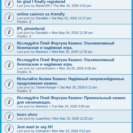
Im glad I finally registered
Last post by
Manie199
«
Thu Mar 26, 2026 2:52 pm
online casinos us friendly
Last post by
Davidlah
«
Sat May 02, 2026 12:17 pm
Replies:
2
IPL photofacial
Last post by
Davidlah
«
Mon May 04, 2026 12:38 am
Replies:
1
Исследуйте Плей Фортуна Казино: Ультимативный
безопасная и надёжная игра.
Last post by
Martina1
«
Wed Mar 25, 2026 12:39 pm
Исследуйте Плей Фортуна Казино: Ультимативный
безопасная и надёжная игра.
Last post by
samanthabert
«
Mon Jul 20, 2026 5:08 pm
Replies:
6
Испытайте Анлим Казино: Надёжный непревзойденные
предложения казино.
Last post by
TannerHoeger
«
Sat Mar 28, 2026 5:12 am
Replies:
2
Исследуйте Плей Фортуна Казино: Премиальный казино
для начинающих.
Last post by
Martina1
«
Tue Mar 24, 2026 3:09 am
tours uluru
Last post by
LuannHuj
«
Mon Mar 23, 2026 11:02 pm
Just want to say Hi!
Last post by
ZulmaGil
«
Mon Mar 23, 2026 4:52 pm