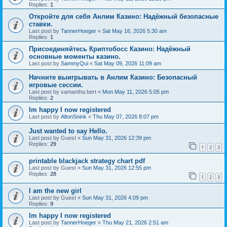
Replies:
1
Откройте для себя Анлим Казино: Надёжный безопасные
ставки.
Last post by
TannerHoeger
«
Sat May 16, 2026 5:30 am
Replies:
1
Присоединяйтесь Криптобосс Казино: Надёжный
основные моменты казино.
Last post by
SammyQui
«
Sat May 09, 2026 11:09 am
Начните выигрывать в Анлим Казино: Безопасный
игровые сессии.
Last post by
samantha bert
«
Mon May 11, 2026 5:05 pm
Replies:
2
Im happy I now registered
Last post by
AltonSnink
«
Thu May 07, 2026 8:07 pm
Just wanted to say Hello.
Last post by
Guest
«
Sun May 31, 2026 12:39 pm
Replies:
29
1
2
3
printable blackjack strategy chart pdf
Last post by
Guest
«
Sun May 31, 2026 12:55 pm
Replies:
28
1
2
3
I am the new girl
Last post by
Guest
«
Sun May 31, 2026 4:09 pm
Replies:
9
Im happy I now registered
Last post by
TannerHoeger
«
Thu May 21, 2026 2:51 am