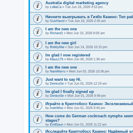
Australia digital marketing agency
by
LolitaCa
»
Tue Jun 16, 2026 4:53 pm
Начните выигрывать в Гизбо Казино: Топ ра
by
GusHavel
»
Tue Jun 16, 2026 2:45 am
I am the new one
by
Richard1
»
Mon Jun 15, 2026 8:05 am
I am the new girl
by
BobbyMai
»
Sun Jun 14, 2026 10:15 pm
Im glad I now registered
by
Klaus176
»
Mon Jun 08, 2026 1:36 am
I am the new one
by
NamMarro
»
Wed Jun 03, 2026 10:36 pm
Just want to say Hi.
by
DeniceSe
»
Tue Jun 02, 2026 12:19 am
Im glad I finally signed up
by
DeniceSe
»
Mon Jun 01, 2026 9:49 pm
Играйте в Криптобосс Казино: Эксклюзивный
by
IrwinWoo
»
Mon Jun 01, 2026 9:40 pm
How come do German cockroach nymphs seem to e
stages?
by
EmilSaun
»
Mon Jun 01, 2026 11:22 am
Исследуйте Криптобосс Казино: Надёжный ул