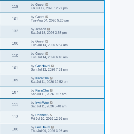
by
Guest
118
Fri Jul 17, 2026 12:27 pm
by
Guest
101
Tue Aug 04, 2026 5:26 pm
by
Jenson
132
Sat Jul 18, 2026 3:35 pm
by
Guest
106
Tue Jul 14, 2026 5:54 am
by
Guest
110
Tue Jul 14, 2026 6:10 am
by
GusHavel
101
Sun Jul 12, 2026 7:31 pm
by
KiaraCha
109
Sat Jul 11, 2026 12:52 pm
by
KiaraCha
107
Sat Jul 11, 2026 9:57 am
by
IrwinWoo
111
Sat Jul 11, 2026 5:48 am
by
Desiree6
113
Fri Jul 10, 2026 12:56 pm
by
GusHavel
106
Thu Jul 09, 2026 3:26 am