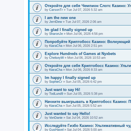
Откройте для себя Чемпион Слотс Казино: 
by
CarsonTr
»
Tue Jul 07, 2026 5:32 am
I am the new one
by
JerriDew
»
Tue Jul 07, 2026 2:06 am
Im glad I finally signed up
by
SharonJe
»
Mon Jul 06, 2026 4:56 pm
Попробуйте Криптобосс Казино: Волнующий 
by
KiaraCha
»
Mon Jul 06, 2026 2:51 pm
Explore Hundreds of Games at Nyxbets
by
ChelseyW
»
Mon Jul 06, 2026 10:53 am
Откройте для себя Криптобосс Казино: Ульт
by
KiaraCha
»
Mon Jul 06, 2026 8:33 am
Im happy I finally signed up
by
SophieCr
»
Sun Jul 05, 2026 6:42 pm
Just want to say Hi!
by
TodLund9
»
Sun Jul 05, 2026 5:38 pm
Начните выигрывать в Криптобосс Казино: 
by
KiaraCha
»
Sun Jul 05, 2026 5:52 am
Just wanted to say Hello!
by
VonDanie
»
Sat Jul 04, 2026 10:52 am
Исследуйте Гизбо Казино: Ультимативный чу
by
GusHavel
»
Sat Jul 04, 2026 5:00 am