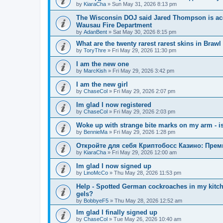
by
KiaraCha
»
Sun May 31, 2026 8:13 pm
The Wisconsin DOJ said Jared Thompson is acc
Wausau Fire Department
by
AdanBent
»
Sat May 30, 2026 8:15 pm
What are the twenty rarest rarest skins in Brawl
by
ToryThre
»
Fri May 29, 2026 11:30 pm
I am the new one
by
MarcKish
»
Fri May 29, 2026 3:42 pm
I am the new girl
by
ChaseCol
»
Fri May 29, 2026 2:07 pm
Im glad I now registered
by
ChaseCol
»
Fri May 29, 2026 2:03 pm
Woke up with strange bite marks on my arm - is
by
BennieMa
»
Fri May 29, 2026 1:28 pm
Откройте для себя Криптобосс Казино: Прем
by
KiaraCha
»
Fri May 29, 2026 12:00 am
Im glad I now signed up
by
LinoMcCo
»
Thu May 28, 2026 11:53 pm
Help - Spotted German cockroaches in my kitche
gels?
by
BobbyeF5
»
Thu May 28, 2026 12:52 am
Im glad I finally signed up
by
ChaseCol
»
Tue May 26, 2026 10:40 am