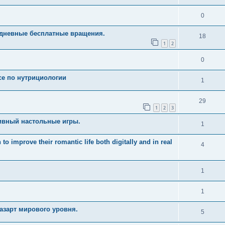
0
едневные бесплатные вращения.
18
1
2
0
рсе по нутрициологии
1
29
1
2
3
ивный настольные игры.
1
 improve their romantic life both digitally and in real
4
1
1
азарт мирового уровня.
5