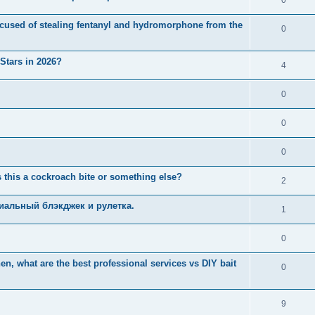
used of stealing fentanyl and hydromorphone from the
0
 Stars in 2026?
4
0
0
0
 this a cockroach bite or something else?
2
иальный блэкджек и рулетка.
1
0
n, what are the best professional services vs DIY bait
0
9