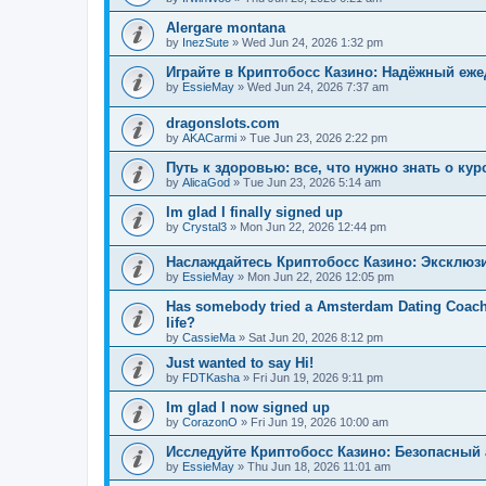
Alergare montana
by
InezSute
»
Wed Jun 24, 2026 1:32 pm
Играйте в Криптобосс Казино: Надёжный еж
by
EssieMay
»
Wed Jun 24, 2026 7:37 am
dragonslots.com
by
AKACarmi
»
Tue Jun 23, 2026 2:22 pm
Путь к здоровью: все, что нужно знать о ку
by
AlicaGod
»
Tue Jun 23, 2026 5:14 am
Im glad I finally signed up
by
Crystal3
»
Mon Jun 22, 2026 12:44 pm
Наслаждайтесь Криптобосс Казино: Эксклюз
by
EssieMay
»
Mon Jun 22, 2026 12:05 pm
Has somebody tried a Amsterdam Dating Coach to
life?
by
CassieMa
»
Sat Jun 20, 2026 8:12 pm
Just wanted to say Hi!
by
FDTKasha
»
Fri Jun 19, 2026 9:11 pm
Im glad I now signed up
by
CorazonO
»
Fri Jun 19, 2026 10:00 am
Исследуйте Криптобосс Казино: Безопасный 
by
EssieMay
»
Thu Jun 18, 2026 11:01 am