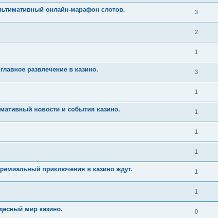
Ультимативный онлайн-марафон слотов.
3
2
1
главное развлечение в казино.
3
1
имативный новости и события казино.
1
1
1
Премиальный приключения в казино ждут.
1
1
десный мир казино.
0