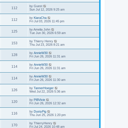
by
Guest
112
Sun Jul 12, 2026 9:25 am
by
KiaraCha
112
Fri Jul 03, 2026 11:45 pm
by
Amelia John
125
Tue Jun 30, 2026 6:59 am
by
Thierry Henry
153
Thu Jul 23, 2026 8:21 am
by
AnnieW30
128
Fri Jun 26, 2026 11:31 am
by
AnnieW30
114
Fri Jun 26, 2026 11:31 am
by
AnnieW30
114
Fri Jun 26, 2026 11:30 am
by
TannerHoeger
126
Wed Jul 22, 2026 5:36 am
by
PIBVivie
120
Fri Jun 26, 2026 12:32 am
by
DustyPig
116
Thu Jun 25, 2026 1:20 pm
by
ThierryHenry
170
Fri Jul 24, 2026 10:48 am