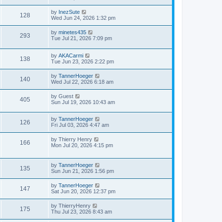
by
InezSute
128
Wed Jun 24, 2026 1:32 pm
by
minetes435
293
Tue Jul 21, 2026 7:09 pm
by
AKACarmi
138
Tue Jun 23, 2026 2:22 pm
by
TannerHoeger
140
Wed Jul 22, 2026 6:18 am
by
Guest
405
Sun Jul 19, 2026 10:43 am
by
TannerHoeger
126
Fri Jul 03, 2026 4:47 am
by
Thierry Henry
166
Mon Jul 20, 2026 4:15 pm
by
TannerHoeger
135
Sun Jun 21, 2026 1:56 pm
by
TannerHoeger
147
Sat Jun 20, 2026 12:37 pm
by
ThierryHenry
175
Thu Jul 23, 2026 8:43 am