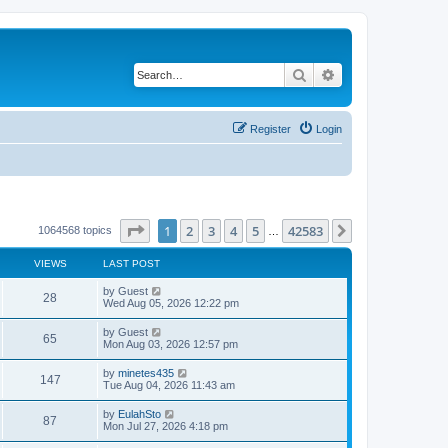
Search
Advanced search
Register
Login
Page
1
of
42583
1
2
3
4
5
42583
Next
1064568 topics
…
VIEWS
LAST POST
by
Guest
28
Wed Aug 05, 2026 12:22 pm
by
Guest
65
Mon Aug 03, 2026 12:57 pm
by
minetes435
147
Tue Aug 04, 2026 11:43 am
by
EulahSto
87
Mon Jul 27, 2026 4:18 pm