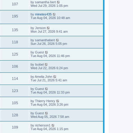
by
samantha bert
107
Wed Jul 29, 2026 1:05 pm
by
minetes435
195
Tue Aug 04, 2026 10:48 am
by
Jenson
135
Mon Jul 27, 2026 9:41 am
by
samanthabert
118
Sun Jul 26, 2026 5:05 pm
by
Guest
125
Tue Aug 04, 2026 11:46 pm
by
Isobel
106
Wed Jul 22, 2026 6:24 pm
by
Amelia John
114
Tue Jul 21, 2026 5:41 am
by
Guest
123
Tue Aug 04, 2026 11:33 pm
by
Thierry Henry
105
Tue Aug 04, 2026 3:26 pm
by
Guest
128
Wed Aug 05, 2026 7:58 am
by
richerson1
109
Tue Aug 04, 2026 1:15 pm