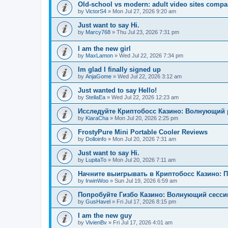
Old-school vs modern: adult video sites compa
by
VictorS4
»
Mon Jul 27, 2026 9:20 am
Just want to say Hi.
by
Marcy768
»
Thu Jul 23, 2026 7:31 pm
I am the new girl
by
MaxLamon
»
Wed Jul 22, 2026 7:34 pm
Im glad I finally signed up
by
AnjaGome
»
Wed Jul 22, 2026 3:12 am
Just wanted to say Hello!
by
StellaEa
»
Wed Jul 22, 2026 12:23 am
Исследуйте Криптобосс Казино: Волнующий 
by
KiaraCha
»
Mon Jul 20, 2026 2:25 pm
FrostyPure Mini Portable Cooler Reviews
by
Dolloinfo
»
Mon Jul 20, 2026 7:31 am
Just want to say Hi.
by
LupitaTo
»
Mon Jul 20, 2026 7:11 am
Начните выигрывать в Криптобосс Казино: 
by
IrwinWoo
»
Sun Jul 19, 2026 6:59 am
Попробуйте Гизбо Казино: Волнующий сесси
by
GusHavel
»
Fri Jul 17, 2026 8:15 pm
I am the new guy
by
VivienBv
»
Fri Jul 17, 2026 4:01 am