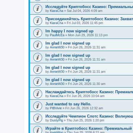
Исследуйте Криптобосс Казино: Премиальны
by
KiaraCha
»
Sat Jul 04, 2026 4:09 am
Присоединяйтесь Криптобосс Казино: Захва
by
KiaraCha
»
Fri Jul 03, 2026 11:45 pm
Im happy I now signed up
by
PaulMcEa
»
Mon Jun 29, 2026 11:13 pm
Im glad I now signed up
by
AnnieW30
»
Fri Jun 26, 2026 11:31 am
Im glad I now signed up
by
AnnieW30
»
Fri Jun 26, 2026 11:31 am
Im glad I now signed up
by
AnnieW30
»
Fri Jun 26, 2026 11:31 am
Im glad I now signed up
by
AnnieW30
»
Fri Jun 26, 2026 11:30 am
Наслаждайтесь Криптобосс Казино: Премиа
by
KiaraCha
»
Fri Jun 26, 2026 10:04 am
Just wanted to say Hello.
by
PIBVivie
»
Fri Jun 26, 2026 12:32 am
Исследуйте Чемпион Слотс Казино: Волнующ
by
DustyPig
»
Thu Jun 25, 2026 1:20 pm
Играйте в Криптобосс Казино: Премиальный 
by
IrwinWoo
»
Thu Jun 25, 2026 6:21 am