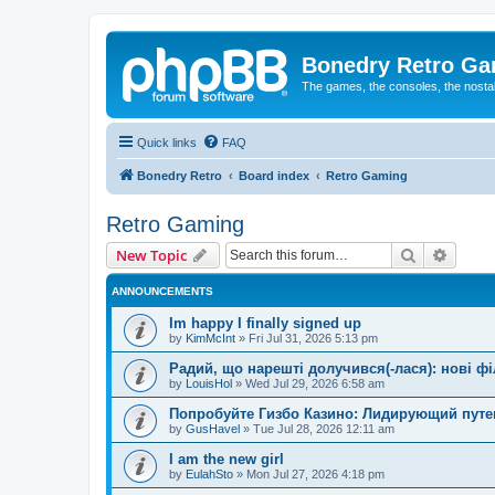
Bonedry Retro G
The games, the consoles, the nostal
Quick links
FAQ
Bonedry Retro
Board index
Retro Gaming
Retro Gaming
Search
Advanc
New Topic
ANNOUNCEMENTS
Im happy I finally signed up
by
KimMcInt
»
Fri Jul 31, 2026 5:13 pm
Радий, що нарешті долучився(-лася): нові ф
by
LouisHol
»
Wed Jul 29, 2026 6:58 am
Попробуйте Гизбо Казино: Лидирующий путе
by
GusHavel
»
Tue Jul 28, 2026 12:11 am
I am the new girl
by
EulahSto
»
Mon Jul 27, 2026 4:18 pm