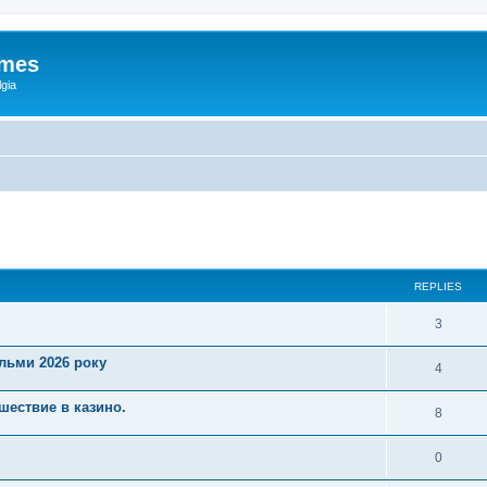
ames
gia
ed search
REPLIES
3
ільми 2026 року
4
шествие в казино.
8
0