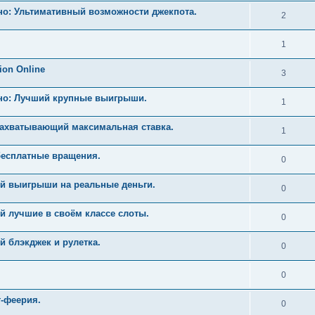
но: Ультимативный возможности джекпота.
2
1
ion Online
3
ино: Лучший крупные выигрыши.
1
Захватывающий максимальная ставка.
1
бесплатные вращения.
0
й выигрыши на реальные деньги.
0
й лучшие в своём классе слоты.
0
 блэкджек и рулетка.
0
0
т-феерия.
0