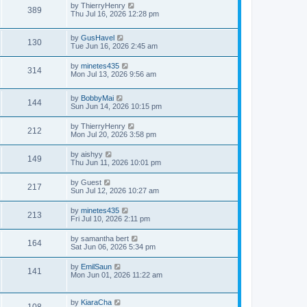
by
ThierryHenry
389
Thu Jul 16, 2026 12:28 pm
by
GusHavel
130
Tue Jun 16, 2026 2:45 am
by
minetes435
314
Mon Jul 13, 2026 9:56 am
by
BobbyMai
144
Sun Jun 14, 2026 10:15 pm
by
ThierryHenry
212
Mon Jul 20, 2026 3:58 pm
by
aishyy
149
Thu Jun 11, 2026 10:01 pm
by
Guest
217
Sun Jul 12, 2026 10:27 am
by
minetes435
213
Fri Jul 10, 2026 2:11 pm
by
samantha bert
164
Sat Jun 06, 2026 5:34 pm
by
EmilSaun
141
Mon Jun 01, 2026 11:22 am
by
KiaraCha
108