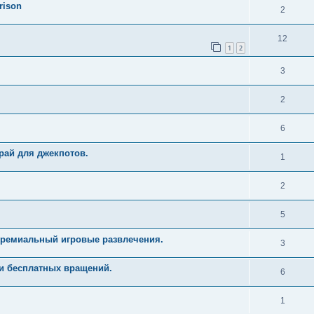
rison
2
12
1
2
3
2
6
рай для джекпотов.
1
2
5
Премиальный игровые развлечения.
3
и бесплатных вращений.
6
1