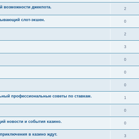
й возможности джекпота.
2
тывающий слот-экшен.
0
2
3
0
0
0
льный профессиональные советы по ставкам.
1
0
ий новости и события казино.
0
приключения в казино ждут.
3