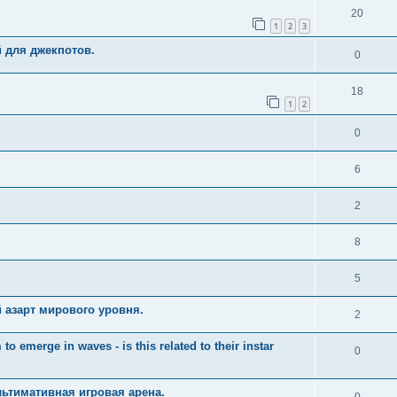
20
1
2
3
й для джекпотов.
0
18
1
2
0
6
2
8
5
 азарт мирового уровня.
2
merge in waves - is this related to their instar
0
ьтимативная игровая арена.
0