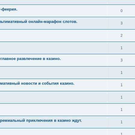
т-феерия.
0
Ультимативный онлайн-марафон слотов.
3
2
1
главное развлечение в казино.
3
1
имативный новости и события казино.
1
1
1
Премиальный приключения в казино ждут.
1
1