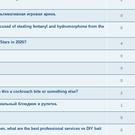
ьтимативная игровая арена.
0
used of stealing fentanyl and hydromorphone from the
0
 Stars in 2026?
4
0
0
0
 this a cockroach bite or something else?
2
иальный блэкджек и рулетка.
1
0
n, what are the best professional services vs DIY bait
0