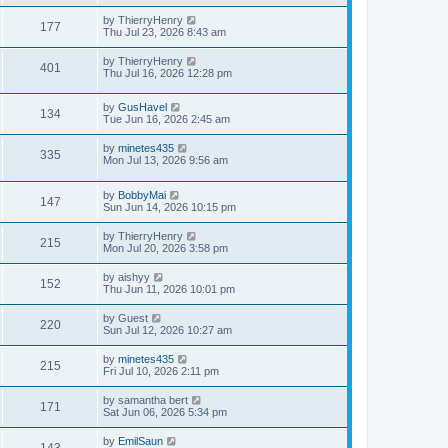
by
ThierryHenry
177
Thu Jul 23, 2026 8:43 am
by
ThierryHenry
401
Thu Jul 16, 2026 12:28 pm
by
GusHavel
134
Tue Jun 16, 2026 2:45 am
by
minetes435
335
Mon Jul 13, 2026 9:56 am
by
BobbyMai
147
Sun Jun 14, 2026 10:15 pm
by
ThierryHenry
215
Mon Jul 20, 2026 3:58 pm
by
aishyy
152
Thu Jun 11, 2026 10:01 pm
by
Guest
220
Sun Jul 12, 2026 10:27 am
by
minetes435
215
Fri Jul 10, 2026 2:11 pm
by
samantha bert
171
Sat Jun 06, 2026 5:34 pm
by
EmilSaun
143