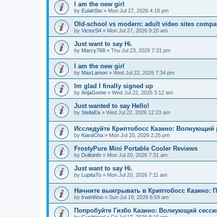
I am the new girl
by
EulahSto
»
Mon Jul 27, 2026 4:18 pm
Old-school vs modern: adult video sites compa
by
VictorS4
»
Mon Jul 27, 2026 9:20 am
Just want to say Hi.
by
Marcy768
»
Thu Jul 23, 2026 7:31 pm
I am the new girl
by
MaxLamon
»
Wed Jul 22, 2026 7:34 pm
Im glad I finally signed up
by
AnjaGome
»
Wed Jul 22, 2026 3:12 am
Just wanted to say Hello!
by
StellaEa
»
Wed Jul 22, 2026 12:23 am
Исследуйте Криптобосс Казино: Волнующий 
by
KiaraCha
»
Mon Jul 20, 2026 2:25 pm
FrostyPure Mini Portable Cooler Reviews
by
Dolloinfo
»
Mon Jul 20, 2026 7:31 am
Just want to say Hi.
by
LupitaTo
»
Mon Jul 20, 2026 7:11 am
Начните выигрывать в Криптобосс Казино: 
by
IrwinWoo
»
Sun Jul 19, 2026 6:59 am
Попробуйте Гизбо Казино: Волнующий сесси