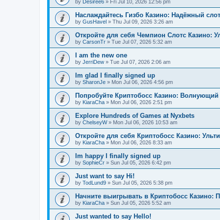
by
Desiree6
»
Fri Jul 10, 2026 12:56 pm
Наслаждайтесь Гизбо Казино: Надёжный сло
by
GusHavel
»
Thu Jul 09, 2026 3:26 am
Откройте для себя Чемпион Слотс Казино: 
by
CarsonTr
»
Tue Jul 07, 2026 5:32 am
I am the new one
by
JerriDew
»
Tue Jul 07, 2026 2:06 am
Im glad I finally signed up
by
SharonJe
»
Mon Jul 06, 2026 4:56 pm
Попробуйте Криптобосс Казино: Волнующий 
by
KiaraCha
»
Mon Jul 06, 2026 2:51 pm
Explore Hundreds of Games at Nyxbets
by
ChelseyW
»
Mon Jul 06, 2026 10:53 am
Откройте для себя Криптобосс Казино: Ульт
by
KiaraCha
»
Mon Jul 06, 2026 8:33 am
Im happy I finally signed up
by
SophieCr
»
Sun Jul 05, 2026 6:42 pm
Just want to say Hi!
by
TodLund9
»
Sun Jul 05, 2026 5:38 pm
Начните выигрывать в Криптобосс Казино: 
by
KiaraCha
»
Sun Jul 05, 2026 5:52 am
Just wanted to say Hello!