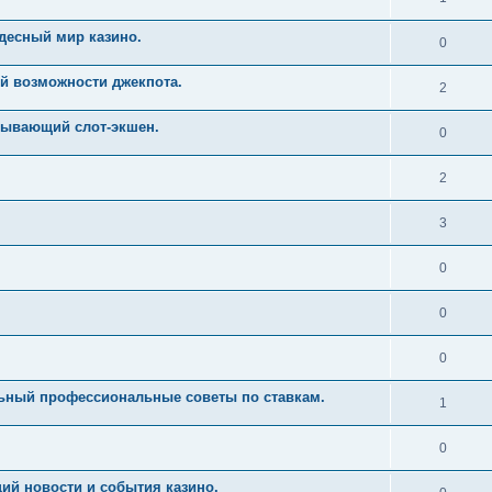
десный мир казино.
0
й возможности джекпота.
2
тывающий слот-экшен.
0
2
3
0
0
0
льный профессиональные советы по ставкам.
1
0
ий новости и события казино.