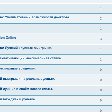
1
но: Ультимативный возможности джекпота.
2
1
ion Online
3
ино: Лучший крупные выигрыши.
1
Захватывающий максимальная ставка.
1
бесплатные вращения.
0
й выигрыши на реальные деньги.
0
й лучшие в своём классе слоты.
0
 блэкджек и рулетка.
0
0