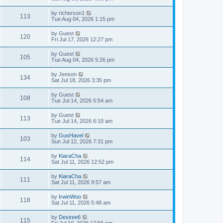
by
richerson1
113
Tue Aug 04, 2026 1:15 pm
by
Guest
120
Fri Jul 17, 2026 12:27 pm
by
Guest
105
Tue Aug 04, 2026 5:26 pm
by
Jenson
134
Sat Jul 18, 2026 3:35 pm
by
Guest
108
Tue Jul 14, 2026 5:54 am
by
Guest
113
Tue Jul 14, 2026 6:10 am
by
GusHavel
103
Sun Jul 12, 2026 7:31 pm
by
KiaraCha
114
Sat Jul 11, 2026 12:52 pm
by
KiaraCha
111
Sat Jul 11, 2026 9:57 am
by
IrwinWoo
118
Sat Jul 11, 2026 5:48 am
by
Desiree6
115