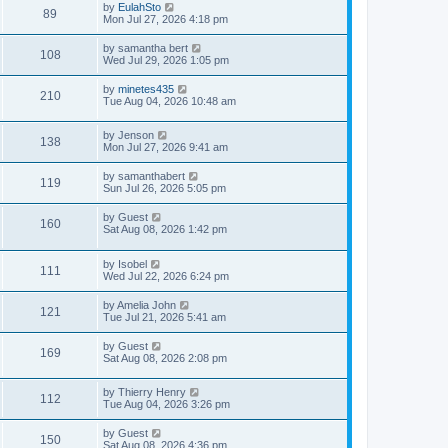
by
EulahSto
89
Mon Jul 27, 2026 4:18 pm
by
samantha bert
108
Wed Jul 29, 2026 1:05 pm
by
minetes435
210
Tue Aug 04, 2026 10:48 am
by
Jenson
138
Mon Jul 27, 2026 9:41 am
by
samanthabert
119
Sun Jul 26, 2026 5:05 pm
by
Guest
160
Sat Aug 08, 2026 1:42 pm
by
Isobel
111
Wed Jul 22, 2026 6:24 pm
by
Amelia John
121
Tue Jul 21, 2026 5:41 am
by
Guest
169
Sat Aug 08, 2026 2:08 pm
by
Thierry Henry
112
Tue Aug 04, 2026 3:26 pm
by
Guest
150
Sat Aug 08, 2026 4:36 pm