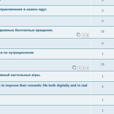
0
приключения в казино ждут.
3
0
едневные бесплатные вращения.
18
1
2
0
рсе по нутрициологии
1
29
1
2
3
ивный настольные игры.
1
 improve their romantic life both digitally and in real
4
1
1