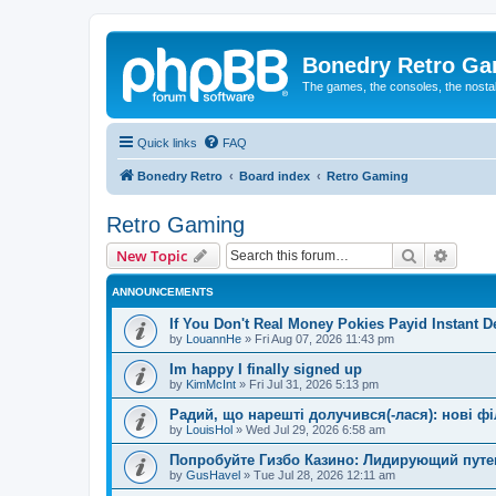
Bonedry Retro G
The games, the consoles, the nostal
Quick links
FAQ
Bonedry Retro
Board index
Retro Gaming
Retro Gaming
Search
Advanc
New Topic
ANNOUNCEMENTS
If You Don't Real Money Pokies Payid Instant De
by
LouannHe
»
Fri Aug 07, 2026 11:43 pm
Im happy I finally signed up
by
KimMcInt
»
Fri Jul 31, 2026 5:13 pm
Радий, що нарешті долучився(-лася): нові ф
by
LouisHol
»
Wed Jul 29, 2026 6:58 am
Попробуйте Гизбо Казино: Лидирующий путе
by
GusHavel
»
Tue Jul 28, 2026 12:11 am