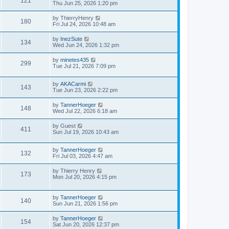
121
Thu Jun 25, 2026 1:20 pm
by
ThierryHenry
180
Fri Jul 24, 2026 10:48 am
by
InezSute
134
Wed Jun 24, 2026 1:32 pm
by
minetes435
299
Tue Jul 21, 2026 7:09 pm
by
AKACarmi
143
Tue Jun 23, 2026 2:22 pm
by
TannerHoeger
148
Wed Jul 22, 2026 6:18 am
by
Guest
411
Sun Jul 19, 2026 10:43 am
by
TannerHoeger
132
Fri Jul 03, 2026 4:47 am
by
Thierry Henry
173
Mon Jul 20, 2026 4:15 pm
by
TannerHoeger
140
Sun Jun 21, 2026 1:56 pm
by
TannerHoeger
154
Sat Jun 20, 2026 12:37 pm