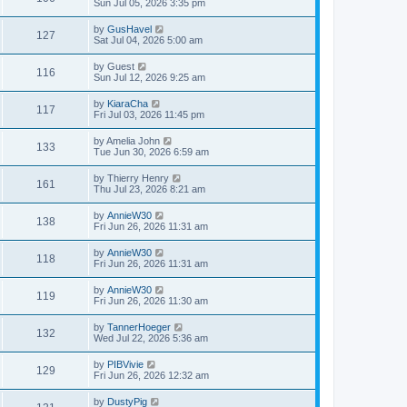
Sun Jul 05, 2026 3:35 pm
by
GusHavel
127
Sat Jul 04, 2026 5:00 am
by
Guest
116
Sun Jul 12, 2026 9:25 am
by
KiaraCha
117
Fri Jul 03, 2026 11:45 pm
by
Amelia John
133
Tue Jun 30, 2026 6:59 am
by
Thierry Henry
161
Thu Jul 23, 2026 8:21 am
by
AnnieW30
138
Fri Jun 26, 2026 11:31 am
by
AnnieW30
118
Fri Jun 26, 2026 11:31 am
by
AnnieW30
119
Fri Jun 26, 2026 11:30 am
by
TannerHoeger
132
Wed Jul 22, 2026 5:36 am
by
PIBVivie
129
Fri Jun 26, 2026 12:32 am
by
DustyPig