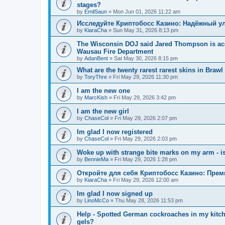
stages?
by
EmilSaun
»
Mon Jun 01, 2026 11:22 am
Исследуйте Криптобосс Казино: Надёжный ул
by
KiaraCha
»
Sun May 31, 2026 8:13 pm
The Wisconsin DOJ said Jared Thompson is acc
Wausau Fire Department
by
AdanBent
»
Sat May 30, 2026 8:15 pm
What are the twenty rarest rarest skins in Brawl
by
ToryThre
»
Fri May 29, 2026 11:30 pm
I am the new one
by
MarcKish
»
Fri May 29, 2026 3:42 pm
I am the new girl
by
ChaseCol
»
Fri May 29, 2026 2:07 pm
Im glad I now registered
by
ChaseCol
»
Fri May 29, 2026 2:03 pm
Woke up with strange bite marks on my arm - is
by
BennieMa
»
Fri May 29, 2026 1:28 pm
Откройте для себя Криптобосс Казино: Прем
by
KiaraCha
»
Fri May 29, 2026 12:00 am
Im glad I now signed up
by
LinoMcCo
»
Thu May 28, 2026 11:53 pm
Help - Spotted German cockroaches in my kitche
gels?