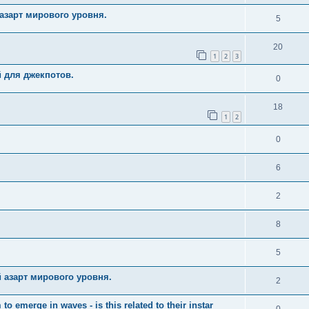
азарт мирового уровня.
5
20
1
2
3
й для джекпотов.
0
18
1
2
0
6
2
8
5
 азарт мирового уровня.
2
merge in waves - is this related to their instar
0