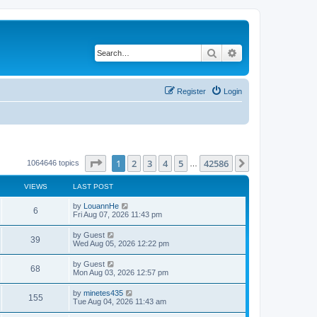
Search
Advanced search
Register
Login
Page
1
of
42586
1
2
3
4
5
42586
Next
1064646 topics
…
VIEWS
LAST POST
by
LouannHe
6
Fri Aug 07, 2026 11:43 pm
by
Guest
39
Wed Aug 05, 2026 12:22 pm
by
Guest
68
Mon Aug 03, 2026 12:57 pm
by
minetes435
155
Tue Aug 04, 2026 11:43 am