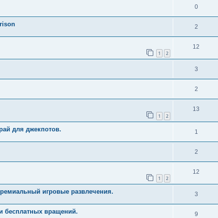
0
rison
2
12
1
2
3
2
13
1
2
рай для джекпотов.
1
2
12
1
2
Премиальный игровые развлечения.
3
и бесплатных вращений.
9