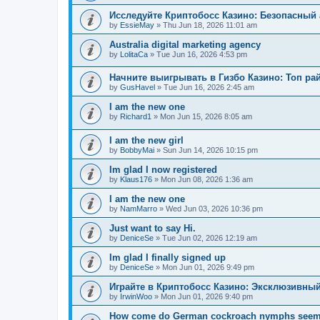
Исследуйте Криптобосс Казино: Безопасный 
by
EssieMay
»
Thu Jun 18, 2026 11:01 am
Australia digital marketing agency
by
LolitaCa
»
Tue Jun 16, 2026 4:53 pm
Начните выигрывать в Гизбо Казино: Топ ра
by
GusHavel
»
Tue Jun 16, 2026 2:45 am
I am the new one
by
Richard1
»
Mon Jun 15, 2026 8:05 am
I am the new girl
by
BobbyMai
»
Sun Jun 14, 2026 10:15 pm
Im glad I now registered
by
Klaus176
»
Mon Jun 08, 2026 1:36 am
I am the new one
by
NamMarro
»
Wed Jun 03, 2026 10:36 pm
Just want to say Hi.
by
DeniceSe
»
Tue Jun 02, 2026 12:19 am
Im glad I finally signed up
by
DeniceSe
»
Mon Jun 01, 2026 9:49 pm
Играйте в Криптобосс Казино: Эксклюзивный
by
IrwinWoo
»
Mon Jun 01, 2026 9:40 pm
How come do German cockroach nymphs seem to e