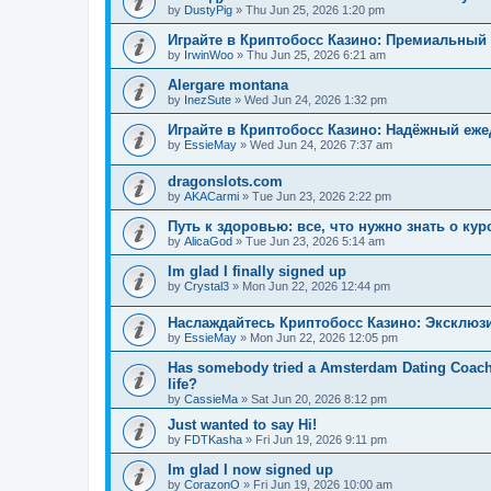
by
DustyPig
»
Thu Jun 25, 2026 1:20 pm
Играйте в Криптобосс Казино: Премиальный 
by
IrwinWoo
»
Thu Jun 25, 2026 6:21 am
Alergare montana
by
InezSute
»
Wed Jun 24, 2026 1:32 pm
Играйте в Криптобосс Казино: Надёжный еж
by
EssieMay
»
Wed Jun 24, 2026 7:37 am
dragonslots.com
by
AKACarmi
»
Tue Jun 23, 2026 2:22 pm
Путь к здоровью: все, что нужно знать о ку
by
AlicaGod
»
Tue Jun 23, 2026 5:14 am
Im glad I finally signed up
by
Crystal3
»
Mon Jun 22, 2026 12:44 pm
Наслаждайтесь Криптобосс Казино: Эксклюз
by
EssieMay
»
Mon Jun 22, 2026 12:05 pm
Has somebody tried a Amsterdam Dating Coach to
life?
by
CassieMa
»
Sat Jun 20, 2026 8:12 pm
Just wanted to say Hi!
by
FDTKasha
»
Fri Jun 19, 2026 9:11 pm
Im glad I now signed up
by
CorazonO
»
Fri Jun 19, 2026 10:00 am