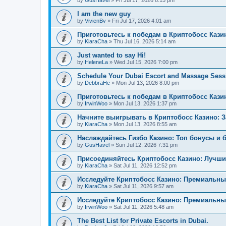
by
GusHavel
»
Fri Jul 17, 2026 8:15 pm
I am the new guy
by
VivienBv
»
Fri Jul 17, 2026 4:01 am
Приготовьтесь к победам в Криптобосс Кази
by
KiaraCha
»
Thu Jul 16, 2026 5:14 am
Just wanted to say Hi!
by
HeleneLa
»
Wed Jul 15, 2026 7:00 pm
Schedule Your Dubai Escort and Massage Sess
by
DebbraHe
»
Mon Jul 13, 2026 8:00 pm
Приготовьтесь к победам в Криптобосс Каз
by
IrwinWoo
»
Mon Jul 13, 2026 1:37 pm
Начните выигрывать в Криптобосс Казино: 
by
KiaraCha
»
Mon Jul 13, 2026 8:55 am
Наслаждайтесь Гизбо Казино: Топ бонусы и 
by
GusHavel
»
Sun Jul 12, 2026 7:31 pm
Присоединяйтесь Криптобосс Казино: Лучши
by
KiaraCha
»
Sat Jul 11, 2026 12:52 pm
Исследуйте Криптобосс Казино: Премиальны
by
KiaraCha
»
Sat Jul 11, 2026 9:57 am
Исследуйте Криптобосс Казино: Премиальный
by
IrwinWoo
»
Sat Jul 11, 2026 5:48 am
The Best List for Private Escorts in Dubai.