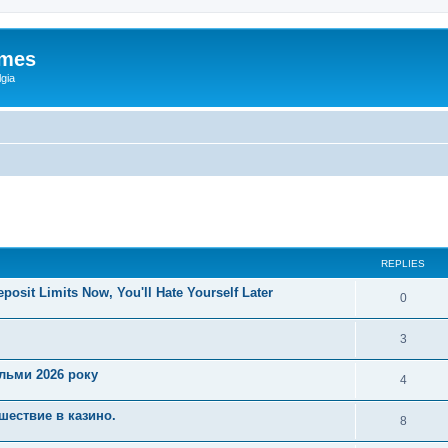
ames
gia
ed search
REPLIES
posit Limits Now, You'll Hate Yourself Later
0
3
ільми 2026 року
4
шествие в казино.
8