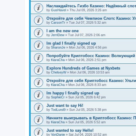
Наслаждайтесь Гизбо Казино: Надёжный сло
by
GusHavel
»
Thu Jul 09, 2026 3:26 am
Откройте для себя Чемпион Слотс Казино: 
by
CarsonTr
»
Tue Jul 07, 2026 5:32 am
I am the new one
by
JerriDew
»
Tue Jul 07, 2026 2:06 am
Im glad I finally signed up
by
SharonJe
»
Mon Jul 06, 2026 4:56 pm
Попробуйте Криптобосс Казино: Волнующий 
by
KiaraCha
»
Mon Jul 06, 2026 2:51 pm
Explore Hundreds of Games at Nyxbets
by
ChelseyW
»
Mon Jul 06, 2026 10:53 am
Откройте для себя Криптобосс Казино: Ульт
by
KiaraCha
»
Mon Jul 06, 2026 8:33 am
Im happy I finally signed up
by
SophieCr
»
Sun Jul 05, 2026 6:42 pm
Just want to say Hi!
by
TodLund9
»
Sun Jul 05, 2026 5:38 pm
Начните выигрывать в Криптобосс Казино: 
by
KiaraCha
»
Sun Jul 05, 2026 5:52 am
Just wanted to say Hello!
by
VonDanie
»
Sat Jul 04, 2026 10:52 am