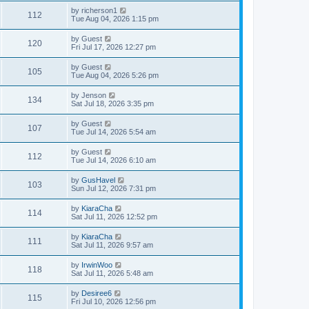
by
richerson1
112
Tue Aug 04, 2026 1:15 pm
by
Guest
120
Fri Jul 17, 2026 12:27 pm
by
Guest
105
Tue Aug 04, 2026 5:26 pm
by
Jenson
134
Sat Jul 18, 2026 3:35 pm
by
Guest
107
Tue Jul 14, 2026 5:54 am
by
Guest
112
Tue Jul 14, 2026 6:10 am
by
GusHavel
103
Sun Jul 12, 2026 7:31 pm
by
KiaraCha
114
Sat Jul 11, 2026 12:52 pm
by
KiaraCha
111
Sat Jul 11, 2026 9:57 am
by
IrwinWoo
118
Sat Jul 11, 2026 5:48 am
by
Desiree6
115
Fri Jul 10, 2026 12:56 pm