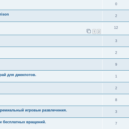
0
rison
2
12
1
2
3
2
9
рай для джекпотов.
1
2
8
Премиальный игровые развлечения.
3
и бесплатных вращений.
7