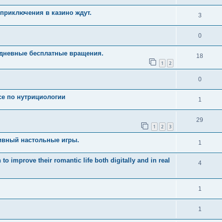
приключения в казино ждут.
3
0
едневные бесплатные вращения.
18
1
2
0
рсе по нутрициологии
1
29
1
2
3
ивный настольные игры.
1
 improve their romantic life both digitally and in real
4
1
1