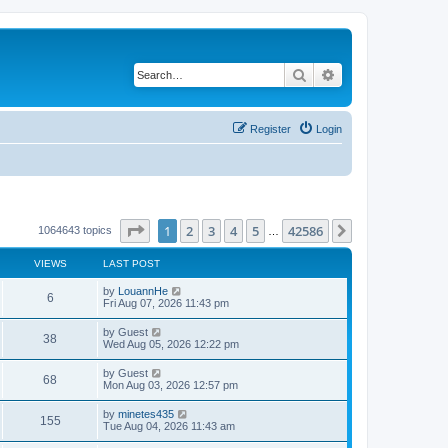
Search
Advanced search
Register
Login
Page
1
of
42586
1
2
3
4
5
42586
Next
1064643 topics
…
VIEWS
LAST POST
by
LouannHe
6
Fri Aug 07, 2026 11:43 pm
by
Guest
38
Wed Aug 05, 2026 12:22 pm
by
Guest
68
Mon Aug 03, 2026 12:57 pm
by
minetes435
155
Tue Aug 04, 2026 11:43 am