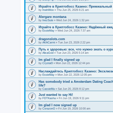
Играйте в Криптобосс Казино: Премиальный 
by
IrwinWoo
»
Thu Jun 25, 2026 6:21 am
Alergare montana
by
InezSute
»
Wed Jun 24, 2026 1:32 pm
Играйте в Криптобосс Казино: Надёжный еж
by
EssieMay
»
Wed Jun 24, 2026 7:37 am
dragonslots.com
by
AKACarmi
»
Tue Jun 23, 2026 2:22 pm
Путь к здоровью: все, что нужно знать о ку
by
AlicaGod
»
Tue Jun 23, 2026 5:14 am
Im glad I finally signed up
by
Crystal3
»
Mon Jun 22, 2026 12:44 pm
Наслаждайтесь Криптобосс Казино: Эксклюз
by
EssieMay
»
Mon Jun 22, 2026 12:05 pm
Has somebody tried a Amsterdam Dating Coach to
life?
by
CassieMa
»
Sat Jun 20, 2026 8:12 pm
Just wanted to say Hi!
by
FDTKasha
»
Fri Jun 19, 2026 9:11 pm
Im glad I now signed up
by
CorazonO
»
Fri Jun 19, 2026 10:00 am