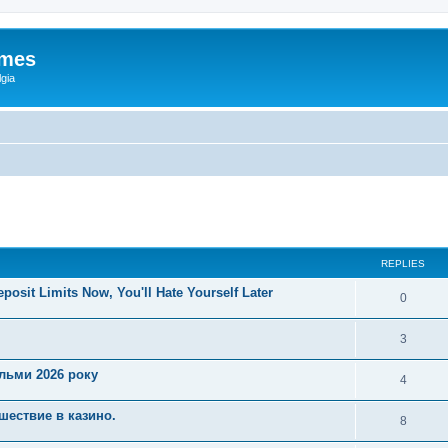
ames
gia
ed search
REPLIES
posit Limits Now, You'll Hate Yourself Later
0
3
ільми 2026 року
4
шествие в казино.
8