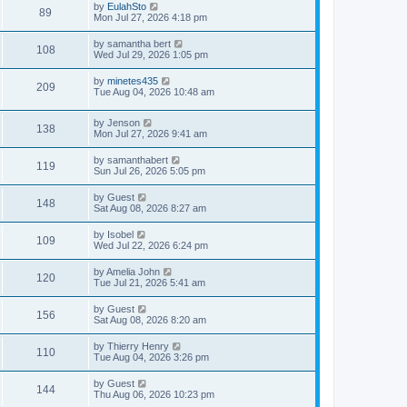
by
EulahSto
89
Mon Jul 27, 2026 4:18 pm
by
samantha bert
108
Wed Jul 29, 2026 1:05 pm
by
minetes435
209
Tue Aug 04, 2026 10:48 am
by
Jenson
138
Mon Jul 27, 2026 9:41 am
by
samanthabert
119
Sun Jul 26, 2026 5:05 pm
by
Guest
148
Sat Aug 08, 2026 8:27 am
by
Isobel
109
Wed Jul 22, 2026 6:24 pm
by
Amelia John
120
Tue Jul 21, 2026 5:41 am
by
Guest
156
Sat Aug 08, 2026 8:20 am
by
Thierry Henry
110
Tue Aug 04, 2026 3:26 pm
by
Guest
144
Thu Aug 06, 2026 10:23 pm