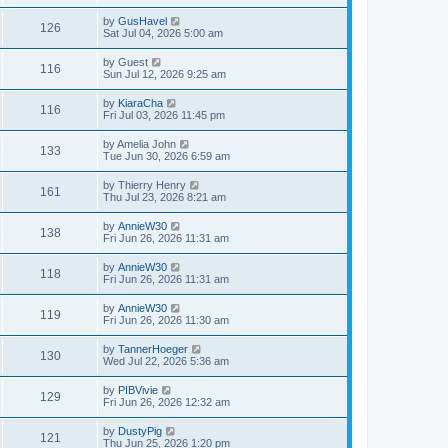
by
GusHavel
126
Sat Jul 04, 2026 5:00 am
by
Guest
116
Sun Jul 12, 2026 9:25 am
by
KiaraCha
116
Fri Jul 03, 2026 11:45 pm
by
Amelia John
133
Tue Jun 30, 2026 6:59 am
by
Thierry Henry
161
Thu Jul 23, 2026 8:21 am
by
AnnieW30
138
Fri Jun 26, 2026 11:31 am
by
AnnieW30
118
Fri Jun 26, 2026 11:31 am
by
AnnieW30
119
Fri Jun 26, 2026 11:30 am
by
TannerHoeger
130
Wed Jul 22, 2026 5:36 am
by
PIBVivie
129
Fri Jun 26, 2026 12:32 am
by
DustyPig
121
Thu Jun 25, 2026 1:20 pm