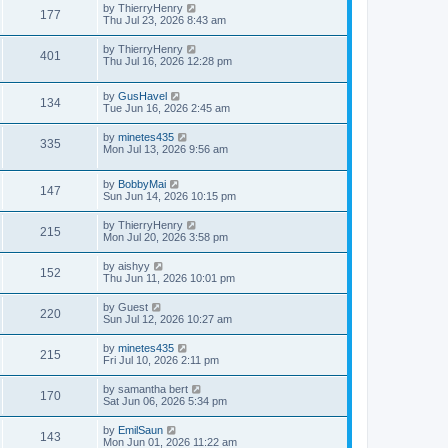
by
ThierryHenry
177
Thu Jul 23, 2026 8:43 am
by
ThierryHenry
401
Thu Jul 16, 2026 12:28 pm
by
GusHavel
134
Tue Jun 16, 2026 2:45 am
by
minetes435
335
Mon Jul 13, 2026 9:56 am
by
BobbyMai
147
Sun Jun 14, 2026 10:15 pm
by
ThierryHenry
215
Mon Jul 20, 2026 3:58 pm
by
aishyy
152
Thu Jun 11, 2026 10:01 pm
by
Guest
220
Sun Jul 12, 2026 10:27 am
by
minetes435
215
Fri Jul 10, 2026 2:11 pm
by
samantha bert
170
Sat Jun 06, 2026 5:34 pm
by
EmilSaun
143
Mon Jun 01, 2026 11:22 am