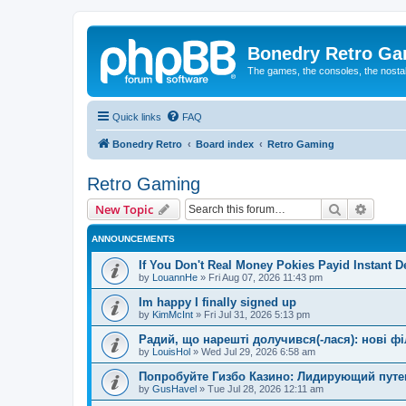
Bonedry Retro G
The games, the consoles, the nostal
Quick links
FAQ
Bonedry Retro
Board index
Retro Gaming
Retro Gaming
Search
Advanc
New Topic
ANNOUNCEMENTS
If You Don't Real Money Pokies Payid Instant De
by
LouannHe
»
Fri Aug 07, 2026 11:43 pm
Im happy I finally signed up
by
KimMcInt
»
Fri Jul 31, 2026 5:13 pm
Радий, що нарешті долучився(-лася): нові ф
by
LouisHol
»
Wed Jul 29, 2026 6:58 am
Попробуйте Гизбо Казино: Лидирующий путе
by
GusHavel
»
Tue Jul 28, 2026 12:11 am