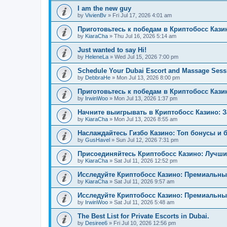
I am the new guy
by
VivienBv
»
Fri Jul 17, 2026 4:01 am
Приготовьтесь к победам в Криптобосс Кази
by
KiaraCha
»
Thu Jul 16, 2026 5:14 am
Just wanted to say Hi!
by
HeleneLa
»
Wed Jul 15, 2026 7:00 pm
Schedule Your Dubai Escort and Massage Sess
by
DebbraHe
»
Mon Jul 13, 2026 8:00 pm
Приготовьтесь к победам в Криптобосс Каз
by
IrwinWoo
»
Mon Jul 13, 2026 1:37 pm
Начните выигрывать в Криптобосс Казино: 
by
KiaraCha
»
Mon Jul 13, 2026 8:55 am
Наслаждайтесь Гизбо Казино: Топ бонусы и 
by
GusHavel
»
Sun Jul 12, 2026 7:31 pm
Присоединяйтесь Криптобосс Казино: Лучши
by
KiaraCha
»
Sat Jul 11, 2026 12:52 pm
Исследуйте Криптобосс Казино: Премиальны
by
KiaraCha
»
Sat Jul 11, 2026 9:57 am
Исследуйте Криптобосс Казино: Премиальный
by
IrwinWoo
»
Sat Jul 11, 2026 5:48 am
The Best List for Private Escorts in Dubai.
by
Desiree6
»
Fri Jul 10, 2026 12:56 pm