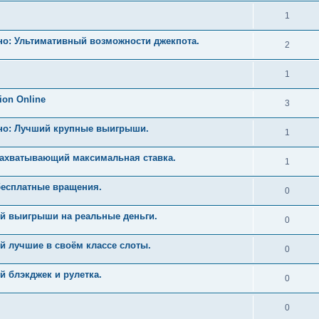
1
но: Ультимативный возможности джекпота.
2
1
ion Online
3
ино: Лучший крупные выигрыши.
1
Захватывающий максимальная ставка.
1
бесплатные вращения.
0
й выигрыши на реальные деньги.
0
й лучшие в своём классе слоты.
0
 блэкджек и рулетка.
0
0