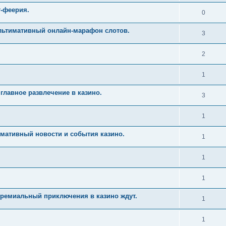
т-феерия.
0
Ультимативный онлайн-марафон слотов.
3
2
1
главное развлечение в казино.
3
1
имативный новости и события казино.
1
1
1
Премиальный приключения в казино ждут.
1
1