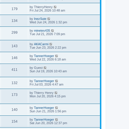
by
ThierryHenry
179
Fri Jul 24, 2026 10:48 am
by
InezSute
134
Wed Jun 24, 2026 1:32 pm
by
minetes435
299
Tue Jul 21, 2026 7:09 pm
by
AKACarmi
143
Tue Jun 23, 2026 2:22 pm
by
TannerHoeger
146
Wed Jul 22, 2026 6:18 am
by
Guest
411
Sun Jul 19, 2026 10:43 am
by
TannerHoeger
132
Fri Jul 03, 2026 4:47 am
by
Thierry Henry
173
Mon Jul 20, 2026 4:15 pm
by
TannerHoeger
140
Sun Jun 21, 2026 1:56 pm
by
TannerHoeger
154
Sat Jun 20, 2026 12:37 pm