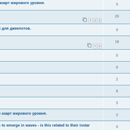
азарт мирового уровня.
5
20
1
2
3
й для джекпотов.
0
18
1
2
0
6
2
8
5
 азарт мирового уровня.
2
merge in waves - is this related to their instar
0