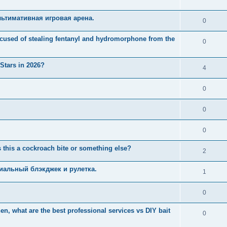
ьтимативная игровая арена.
0
used of stealing fentanyl and hydromorphone from the
0
 Stars in 2026?
4
0
0
0
 this a cockroach bite or something else?
2
иальный блэкджек и рулетка.
1
0
n, what are the best professional services vs DIY bait
0