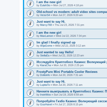
I am the new girl
by
EulahSto
»
Mon Jul 27, 2026 4:18 pm
Old-school vs modern: adult video sites compa
by
VictorS4
»
Mon Jul 27, 2026 9:20 am
Just want to say Hi.
by
Marcy768
»
Thu Jul 23, 2026 7:31 pm
I am the new girl
by
MaxLamon
»
Wed Jul 22, 2026 7:34 pm
Im glad I finally signed up
by
AnjaGome
»
Wed Jul 22, 2026 3:12 am
Just wanted to say Hello!
by
StellaEa
»
Wed Jul 22, 2026 12:23 am
Исследуйте Криптобосс Казино: Волнующий 
by
KiaraCha
»
Mon Jul 20, 2026 2:25 pm
FrostyPure Mini Portable Cooler Reviews
by
Dolloinfo
»
Mon Jul 20, 2026 7:31 am
Just want to say Hi.
by
LupitaTo
»
Mon Jul 20, 2026 7:11 am
Начните выигрывать в Криптобосс Казино: 
by
IrwinWoo
»
Sun Jul 19, 2026 6:59 am
Попробуйте Гизбо Казино: Волнующий сесси
by
GusHavel
»
Fri Jul 17, 2026 8:15 pm