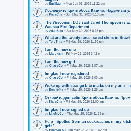
by
EmilSaun
»
Mon Jun 01, 2026 11:22 am
Исследуйте Криптобосс Казино: Надёжный ул
by
KiaraCha
»
Sun May 31, 2026 8:13 pm
The Wisconsin DOJ said Jared Thompson is acc
Wausau Fire Department
by
AdanBent
»
Sat May 30, 2026 8:15 pm
What are the twenty rarest rarest skins in Brawl
by
ToryThre
»
Fri May 29, 2026 11:30 pm
I am the new one
by
MarcKish
»
Fri May 29, 2026 3:42 pm
I am the new girl
by
ChaseCol
»
Fri May 29, 2026 2:07 pm
Im glad I now registered
by
ChaseCol
»
Fri May 29, 2026 2:03 pm
Woke up with strange bite marks on my arm - is
by
BennieMa
»
Fri May 29, 2026 1:28 pm
Откройте для себя Криптобосс Казино: Прем
by
KiaraCha
»
Fri May 29, 2026 12:00 am
Im glad I now signed up
by
LinoMcCo
»
Thu May 28, 2026 11:53 pm
Help - Spotted German cockroaches in my kitche
gels?
by
BobbyeF5
»
Thu May 28, 2026 12:52 am