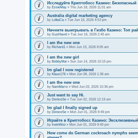
Исследуйте Криптобосс Казино: Безопасный 
by
EssieMay
»
Thu Jun 18, 2026 11:01 am
Australia digital marketing agency
by
LolitaCa
»
Tue Jun 16, 2026 4:53 pm
Начните выигрывать в Гизбо Казино: Топ ра
by
GusHavel
»
Tue Jun 16, 2026 2:45 am
I am the new one
by
Richard1
»
Mon Jun 15, 2026 8:05 am
I am the new girl
by
BobbyMai
»
Sun Jun 14, 2026 10:15 pm
Im glad I now registered
by
Klaus176
»
Mon Jun 08, 2026 1:36 am
I am the new one
by
NamMarro
»
Wed Jun 03, 2026 10:36 pm
Just want to say Hi.
by
DeniceSe
»
Tue Jun 02, 2026 12:19 am
Im glad I finally signed up
by
DeniceSe
»
Mon Jun 01, 2026 9:49 pm
Играйте в Криптобосс Казино: Эксклюзивный
by
IrwinWoo
»
Mon Jun 01, 2026 9:40 pm
How come do German cockroach nymphs seem to e
stages?