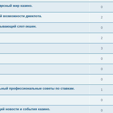
десный мир казино.
0
й возможности джекпота.
2
тывающий слот-экшен.
0
2
3
0
0
0
льный профессиональные советы по ставкам.
1
0
ий новости и события казино.
0