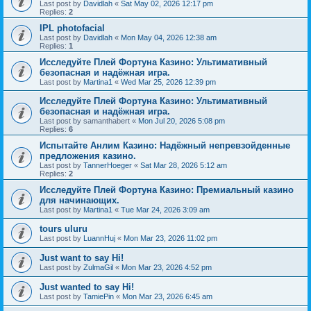
Last post by
Davidlah
«
Sat May 02, 2026 12:17 pm
Replies:
2
IPL photofacial
Last post by
Davidlah
«
Mon May 04, 2026 12:38 am
Replies:
1
Исследуйте Плей Фортуна Казино: Ультимативный
безопасная и надёжная игра.
Last post by
Martina1
«
Wed Mar 25, 2026 12:39 pm
Исследуйте Плей Фортуна Казино: Ультимативный
безопасная и надёжная игра.
Last post by
samanthabert
«
Mon Jul 20, 2026 5:08 pm
Replies:
6
Испытайте Анлим Казино: Надёжный непревзойденные
предложения казино.
Last post by
TannerHoeger
«
Sat Mar 28, 2026 5:12 am
Replies:
2
Исследуйте Плей Фортуна Казино: Премиальный казино
для начинающих.
Last post by
Martina1
«
Tue Mar 24, 2026 3:09 am
tours uluru
Last post by
LuannHuj
«
Mon Mar 23, 2026 11:02 pm
Just want to say Hi!
Last post by
ZulmaGil
«
Mon Mar 23, 2026 4:52 pm
Just wanted to say Hi!
Last post by
TamiePin
«
Mon Mar 23, 2026 6:45 am