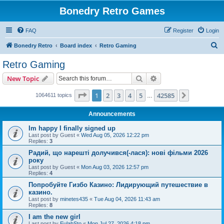
Bonedry Retro Games
FAQ
Register
Login
S
Bonedry Retro
Board index
Retro Gaming
e
Retro Gaming
a
Search
Advanced search
New Topic
r
c
Page
1
of
42585
1
2
3
4
5
42585
Next
1064611 topics
…
h
Announcements
Im happy I finally signed up
Last post by
Guest
«
Wed Aug 05, 2026 12:22 pm
Replies:
3
Радий, що нарешті долучився(-лася): нові фільми 2026
року
Last post by
Guest
«
Mon Aug 03, 2026 12:57 pm
Replies:
4
Попробуйте Гизбо Казино: Лидирующий путешествие в
казино.
Last post by
minetes435
«
Tue Aug 04, 2026 11:43 am
Replies:
8
I am the new girl
Last post by
EulahSto
«
Mon Jul 27, 2026 4:18 pm