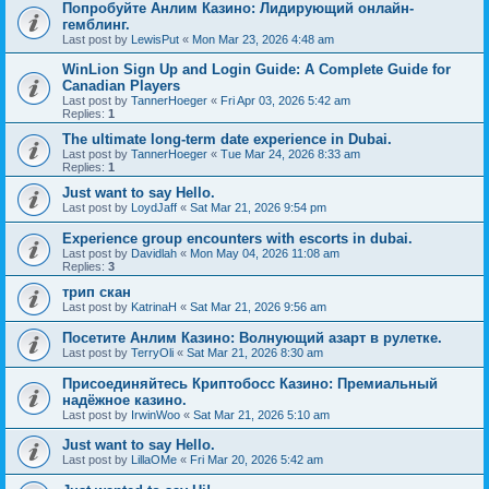
Попробуйте Анлим Казино: Лидирующий онлайн-
гемблинг.
Last post by
LewisPut
«
Mon Mar 23, 2026 4:48 am
WinLion Sign Up and Login Guide: A Complete Guide for
Canadian Players
Last post by
TannerHoeger
«
Fri Apr 03, 2026 5:42 am
Replies:
1
The ultimate long-term date experience in Dubai.
Last post by
TannerHoeger
«
Tue Mar 24, 2026 8:33 am
Replies:
1
Just want to say Hello.
Last post by
LoydJaff
«
Sat Mar 21, 2026 9:54 pm
Experience group encounters with escorts in dubai.
Last post by
Davidlah
«
Mon May 04, 2026 11:08 am
Replies:
3
трип скан
Last post by
KatrinaH
«
Sat Mar 21, 2026 9:56 am
Посетите Анлим Казино: Волнующий азарт в рулетке.
Last post by
TerryOli
«
Sat Mar 21, 2026 8:30 am
Присоединяйтесь Криптобосс Казино: Премиальный
надёжное казино.
Last post by
IrwinWoo
«
Sat Mar 21, 2026 5:10 am
Just want to say Hello.
Last post by
LillaOMe
«
Fri Mar 20, 2026 5:42 am