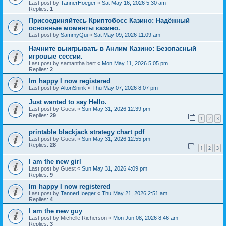
Last post by
TannerHoeger
«
Sat May 16, 2026 5:30 am
Replies:
1
Присоединяйтесь Криптобосс Казино: Надёжный
основные моменты казино.
Last post by
SammyQui
«
Sat May 09, 2026 11:09 am
Начните выигрывать в Анлим Казино: Безопасный
игровые сессии.
Last post by
samantha bert
«
Mon May 11, 2026 5:05 pm
Replies:
2
Im happy I now registered
Last post by
AltonSnink
«
Thu May 07, 2026 8:07 pm
Just wanted to say Hello.
Last post by
Guest
«
Sun May 31, 2026 12:39 pm
Replies:
29
1
2
3
printable blackjack strategy chart pdf
Last post by
Guest
«
Sun May 31, 2026 12:55 pm
Replies:
28
1
2
3
I am the new girl
Last post by
Guest
«
Sun May 31, 2026 4:09 pm
Replies:
9
Im happy I now registered
Last post by
TannerHoeger
«
Thu May 21, 2026 2:51 am
Replies:
4
I am the new guy
Last post by
Michelle Richerson
«
Mon Jun 08, 2026 8:46 am
Replies:
3