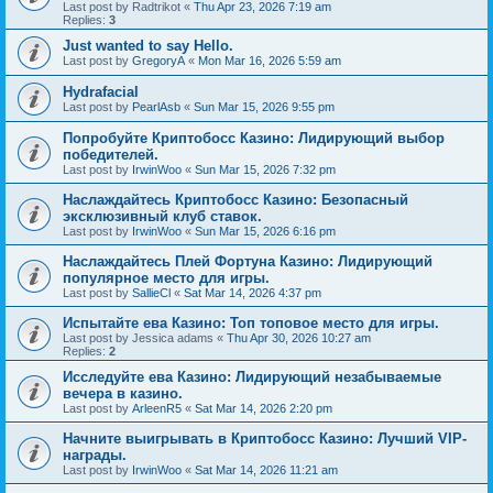
Last post by
Radtrikot
«
Thu Apr 23, 2026 7:19 am
Replies:
3
Just wanted to say Hello.
Last post by
GregoryA
«
Mon Mar 16, 2026 5:59 am
Hydrafacial
Last post by
PearlAsb
«
Sun Mar 15, 2026 9:55 pm
Попробуйте Криптобосс Казино: Лидирующий выбор
победителей.
Last post by
IrwinWoo
«
Sun Mar 15, 2026 7:32 pm
Наслаждайтесь Криптобосс Казино: Безопасный
эксклюзивный клуб ставок.
Last post by
IrwinWoo
«
Sun Mar 15, 2026 6:16 pm
Наслаждайтесь Плей Фортуна Казино: Лидирующий
популярное место для игры.
Last post by
SallieCl
«
Sat Mar 14, 2026 4:37 pm
Испытайте ева Казино: Топ топовое место для игры.
Last post by
Jessica adams
«
Thu Apr 30, 2026 10:27 am
Replies:
2
Исследуйте ева Казино: Лидирующий незабываемые
вечера в казино.
Last post by
ArleenR5
«
Sat Mar 14, 2026 2:20 pm
Начните выигрывать в Криптобосс Казино: Лучший VIP-
награды.
Last post by
IrwinWoo
«
Sat Mar 14, 2026 11:21 am