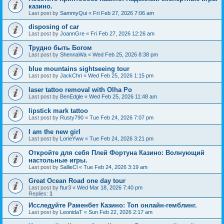
казино.
Last post by
SammyQui
«
Fri Feb 27, 2026 7:06 am
disposing of car
Last post by
JoannGre
«
Fri Feb 27, 2026 12:26 am
Трудно быть Богом
Last post by
ShennaWa
«
Wed Feb 25, 2026 8:38 pm
blue mountains sightseeing tour
Last post by
JackChri
«
Wed Feb 25, 2026 1:15 pm
laser tattoo removal with Olha Po
Last post by
BenEdgle
«
Wed Feb 25, 2026 11:48 am
lipstick mark tattoo
Last post by
Rusty790
«
Tue Feb 24, 2026 7:07 pm
I am the new girl
Last post by
LorieYww
«
Tue Feb 24, 2026 3:21 pm
Откройте для себя Плей Фортуна Казино: Волнующий
настольные игры.
Last post by
SallieCl
«
Tue Feb 24, 2026 3:19 am
Great Ocean Road one day tour
Last post by
ftur3
«
Wed Mar 18, 2026 7:40 pm
Replies:
1
Исследуйте Раменбет Казино: Топ онлайн-гемблинг.
Last post by
LeonidaT
«
Sun Feb 22, 2026 2:17 am