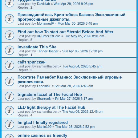
Last post by
Davidlah
«
Wed Apr 29, 2026 9:06 pm
Replies:
2
Присоединяйтесь Криптобосс Казино: Эксклюзивный
прогрессивные джекпоты.
Last post by
MohamedF
«
Mon Mar 30, 2026 8:48 am
Find out how To start out Steroid Before And After
Last post by
XRumer23Calia
«
Tue May 05, 2026 8:01 am
Replies:
5
Investigate This Site
Last post by
TannerHoeger
«
Sun Apr 05, 2026 12:30 pm
Replies:
1
сайт трипскан
Last post by
samantha bert
«
Tue Aug 04, 2026 5:45 am
Replies:
5
Посетите Раменбет Казино: Эксклюзивный игровые
развлечения.
Last post by
LeonidaT
«
Sat Mar 28, 2026 6:46 am
Signature facial at The Facial Hub
Last post by
SharronN
«
Fri Mar 27, 2026 6:17 am
LED light therapy at The Facial Hub
Last post by
samantha bert
«
Thu Aug 06, 2026 12:46 pm
Replies:
4
Im glad I finally registered
Last post by
Manie199
«
Thu Mar 26, 2026 2:52 pm
online casinos us friendly