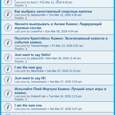
Last post by
ftur3
«
Thu Mar 12, 2026 8:35 pm
Replies:
1
Как выбрать качественный спиртные напитки
Last post by
StephenVek
«
Thu Mar 12, 2026 4:35 am
Replies:
1
Начните выигрывать в Анлим Казино: Лидирующий
игровые сессии.
Last post by
LewisPut
«
Sun Mar 08, 2026 4:04 am
Посетите Криптобосс Казино: Эксклюзивный новости и
события казино.
Last post by
TannerHoeger
«
Fri Mar 13, 2026 5:52 am
Replies:
1
Just want to say Hello!
Last post by
jollylara39
«
Mon Mar 09, 2026 11:44 am
Replies:
1
I am the new guy
Last post by
AltonSnink
«
Sat Mar 07, 2026 11:13 pm
Just want to say Hi!
Last post by
Jamesimack
«
Sat Mar 07, 2026 3:53 pm
Испытайте Плей Фортуна Казино: Лучший опыт игры в
казино.
Last post by
RobertFrulk
«
Tue Mar 24, 2026 2:13 pm
Replies:
1
I am the new one
Last post by
Jamesimack
«
Sat Mar 07, 2026 4:47 am