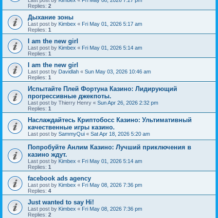
Last post by
Kimbex
«
Fri May 08, 2026 7:27 pm
Replies:
2
Дыхание зоны
Last post by
Kimbex
«
Fri May 01, 2026 5:17 am
Replies:
1
I am the new girl
Last post by
Kimbex
«
Fri May 01, 2026 5:14 am
Replies:
1
I am the new girl
Last post by
Davidlah
«
Sun May 03, 2026 10:46 am
Replies:
1
Испытайте Плей Фортуна Казино: Лидирующий
прогрессивные джекпоты.
Last post by
Thierry Henry
«
Sun Apr 26, 2026 2:32 pm
Replies:
1
Наслаждайтесь Криптобосс Казино: Ультимативный
качественные игры казино.
Last post by
SammyQui
«
Sat Apr 18, 2026 5:20 am
Попробуйте Анлим Казино: Лучший приключения в
казино ждут.
Last post by
Kimbex
«
Fri May 01, 2026 5:14 am
Replies:
1
facebook ads agency
Last post by
Kimbex
«
Fri May 08, 2026 7:36 pm
Replies:
4
Just wanted to say Hi!
Last post by
Kimbex
«
Fri May 08, 2026 7:36 pm
Replies:
2