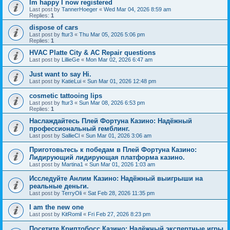
Im happy I now registered
Last post by
TannerHoeger
«
Wed Mar 04, 2026 8:59 am
Replies:
1
dispose of cars
Last post by
ftur3
«
Thu Mar 05, 2026 5:06 pm
Replies:
1
HVAC Platte City & AC Repair questions
Last post by
LillieGe
«
Mon Mar 02, 2026 6:47 am
Just want to say Hi.
Last post by
KatieLui
«
Sun Mar 01, 2026 12:48 pm
cosmetic tattooing lips
Last post by
ftur3
«
Sun Mar 08, 2026 6:53 pm
Replies:
1
Наслаждайтесь Плей Фортуна Казино: Надёжный
профессиональный гемблинг.
Last post by
SallieCl
«
Sun Mar 01, 2026 3:06 am
Приготовьтесь к победам в Плей Фортуна Казино:
Лидирующий лидирующая платформа казино.
Last post by
Martina1
«
Sun Mar 01, 2026 1:03 am
Исследуйте Анлим Казино: Надёжный выигрыши на
реальные деньги.
Last post by
TerryOli
«
Sat Feb 28, 2026 11:35 pm
I am the new one
Last post by
KitRomil
«
Fri Feb 27, 2026 8:23 pm
Посетите Криптобосс Казино: Надёжный экспертные игры