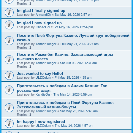
Last post by
TannerHoeger
«
Sun May 17, 2026 2:57 pm
Replies:
1
Im glad I finally signed up
Last post by
ArmandCh
«
Sat May 16, 2026 2:57 pm
Im glad I now signed up
Last post by
ChaseCol
«
Sat May 16, 2026 12:54 pm
Посетите Плей Фортуна Казино: Лучший круг победителей
казино.
Last post by
TannerHoeger
«
Thu May 21, 2026 3:27 am
Replies:
1
Посетите Раменбет Казино: Захватывающий игры
высшего класса.
Last post by
TannerHoeger
«
Sat Jun 06, 2026 6:31 am
Replies:
1
Just wanted to say Hello!
Last post by
ULZColum
«
Fri May 15, 2026 4:35 am
Приготовьтесь к победам в Анлим Казино: Топ
роскошный азарт.
Last post by
KandisOg
«
Thu May 14, 2026 8:59 pm
Приготовьтесь к победам в Плей Фортуна Казино:
Эксклюзивный казино-бонусы.
Last post by
TannerHoeger
«
Sat May 23, 2026 5:48 am
Replies:
1
Im happy I now registered
Last post by
ULZColum
«
Thu May 14, 2026 4:57 pm