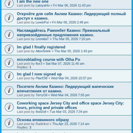
I am the new one
Last post by
LatoyaHo
«
Fri Mar 06, 2026 11:43 pm
Откройте для себя Анлим Казино: Лидирующий полный
доступ к казино.
Last post by
LewisPut
«
Fri Mar 06, 2026 2:48 pm
Наслаждайтесь Раменбет Казино: Премиальный
непревзойденные предложения казино.
Last post by
LeonidaT
«
Thu Mar 05, 2026 7:20 pm
Im glad I finally registered
Last post by
AltonSnink
«
Thu Mar 05, 2026 1:43 pm
microblading course with Olha Po
Last post by
ftur3
«
Sat Mar 07, 2026 11:45 am
Replies:
1
Im glad I now signed up
Last post by
PilarE98
«
Wed Mar 04, 2026 10:37 pm
Посетите Анлим Казино: Лидирующий магические
впечатления от казино.
Last post by
TerryOli
«
Wed Mar 04, 2026 7:55 pm
Coworking space Jersey City and office space Jersey City:
tours, pricing and private offices
Last post by
IlseDoll
«
Tue Mar 03, 2026 7:34 pm
Основа впевненого образу
Last post by
Radtrikot
«
Thu Apr 23, 2026 7:14 am
Replies:
3