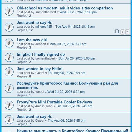
Old-school vs modern: adult video sites comparison
Last post by
samantha bert
«
Wed Jul 29, 2026 1:05 pm
Replies:
2
Just want to say Hi.
Last post by
minetes435
«
Tue Aug 04, 2026 10:48 am
Replies:
12
1
2
I am the new girl
Last post by
Jenson
«
Mon Jul 27, 2026 9:41 am
Replies:
3
Im glad I finally signed up
Last post by
samanthabert
«
Sun Jul 26, 2026 5:05 pm
Replies:
2
Just wanted to say Hello!
Last post by
Guest
«
Thu Aug 06, 2026 9:04 pm
Replies:
8
Исследуйте Криптобосс Казино: Волнующий рай для
джекпотов.
Last post by
Isobel
«
Wed Jul 22, 2026 6:24 pm
Replies:
1
FrostyPure Mini Portable Cooler Reviews
Last post by
Amelia John
«
Tue Jul 21, 2026 5:41 am
Replies:
2
Just want to say Hi.
Last post by
Guest
«
Thu Aug 06, 2026 8:55 pm
Replies:
7
Начните выигрывать в Криптобосс Казино: Премиальный