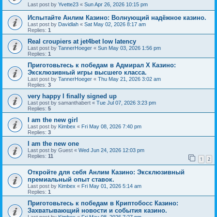
Last post by
Yvette23
«
Sun Apr 26, 2026 10:15 pm
Испытайте Анлим Казино: Волнующий надёжное казино.
Last post by
Davidlah
«
Sat May 02, 2026 8:17 am
Replies:
1
Real croupiers at jet4bet low latency
Last post by
TannerHoeger
«
Sun May 03, 2026 1:56 pm
Replies:
1
Приготовьтесь к победам в Адмирал Х Казино:
Эксклюзивный игры высшего класса.
Last post by
TannerHoeger
«
Thu May 21, 2026 3:02 am
Replies:
3
very happy I finally signed up
Last post by
samanthabert
«
Tue Jul 07, 2026 3:23 pm
Replies:
5
I am the new girl
Last post by
Kimbex
«
Fri May 08, 2026 7:40 pm
Replies:
3
I am the new one
Last post by
Guest
«
Wed Jun 24, 2026 12:03 pm
Replies:
11
1
2
Откройте для себя Анлим Казино: Эксклюзивный
премиальный опыт ставок.
Last post by
Kimbex
«
Fri May 01, 2026 5:14 am
Replies:
1
Приготовьтесь к победам в Криптобосс Казино:
Захватывающий новости и события казино.