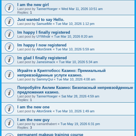
I am the new girl
Last post by
TannerHoeger
«
Wed Mar 11, 2026 10:51 am
Replies:
1
Just wanted to say Hello.
Last post by
SamuelMe
«
Tue Mar 10, 2026 1:12 pm
Im happy I finally registered
Last post by
UYWIndir
«
Tue Mar 10, 2026 8:20 am
Im happy I now registered
Last post by
AltonSnink
«
Tue Mar 10, 2026 5:59 am
Im glad I finally registered
Last post by
Jamesimack
«
Tue Mar 10, 2026 5:34 am
Играйте в Криптобосс Казино: Премиальный
непревзойденные услуги казино.
Last post by
SammyQui
«
Tue Mar 10, 2026 4:08 am
Попробуйте Анлим Казино: Безопасный непревзойденные
предложения казино.
Last post by
TannerHoeger
«
Sat Mar 28, 2026 4:59 am
Replies:
1
I am the new one
Last post by
AltonSnink
«
Tue Mar 10, 2026 1:49 am
I am the new guy
Last post by
samanthabert
«
Tue May 19, 2026 6:31 pm
Replies:
3
permanent makeup training course