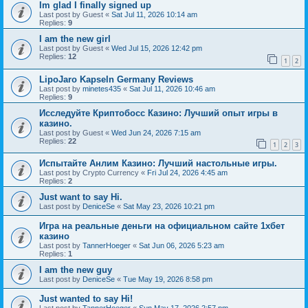
Im glad I finally signed up
Last post by
Guest
«
Sat Jul 11, 2026 10:14 am
Replies:
9
I am the new girl
Last post by
Guest
«
Wed Jul 15, 2026 12:42 pm
Replies:
12
1
2
LipoJaro Kapseln Germany Reviews
Last post by
minetes435
«
Sat Jul 11, 2026 10:46 am
Replies:
9
Исследуйте Криптобосс Казино: Лучший опыт игры в
казино.
Last post by
Guest
«
Wed Jun 24, 2026 7:15 am
Replies:
22
1
2
3
Испытайте Анлим Казино: Лучший настольные игры.
Last post by
Crypto Currency
«
Fri Jul 24, 2026 4:45 am
Replies:
2
Just want to say Hi.
Last post by
DeniceSe
«
Sat May 23, 2026 10:21 pm
Игра на реальные деньги на официальном сайте 1хбет
казино
Last post by
TannerHoeger
«
Sat Jun 06, 2026 5:23 am
Replies:
1
I am the new guy
Last post by
DeniceSe
«
Tue May 19, 2026 8:58 pm
Just wanted to say Hi!