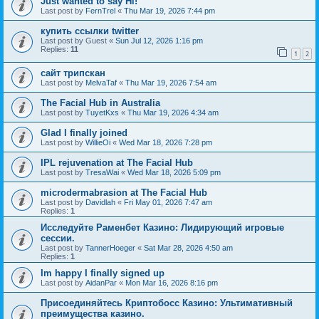
Just wanted to say Hi!
Last post by
FernTrel
«
Thu Mar 19, 2026 7:44 pm
купить ссылки twitter
Last post by
Guest
«
Sun Jul 12, 2026 1:16 pm
Replies:
11
1
2
сайт трипскан
Last post by
MelvaTaf
«
Thu Mar 19, 2026 7:54 am
The Facial Hub in Australia
Last post by
TuyetKxs
«
Thu Mar 19, 2026 4:34 am
Glad I finally joined
Last post by
WillieOi
«
Wed Mar 18, 2026 7:28 pm
IPL rejuvenation at The Facial Hub
Last post by
TresaWai
«
Wed Mar 18, 2026 5:09 pm
microdermabrasion at The Facial Hub
Last post by
Davidlah
«
Fri May 01, 2026 7:47 am
Replies:
1
Исследуйте Раменбет Казино: Лидирующий игровые
сессии.
Last post by
TannerHoeger
«
Sat Mar 28, 2026 4:50 am
Replies:
1
Im happy I finally signed up
Last post by
AidanPar
«
Mon Mar 16, 2026 8:16 pm
Присоединяйтесь Криптобосс Казино: Ультимативный
преимущества казино.