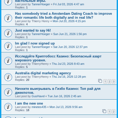
настольные игры.
Last post by
TannerHoeger
«
Fri Jul 03, 2026 4:47 am
Replies:
1
Has somebody tried a Amsterdam Dating Coach to improve
their romantic life both digitally and in real life?
Last post by
Thierry Henry
«
Mon Jul 20, 2026 4:15 pm
Replies:
4
Just wanted to say Hi!
Last post by
TannerHoeger
«
Sun Jun 21, 2026 1:56 pm
Replies:
1
Im glad I now signed up
Last post by
TannerHoeger
«
Sat Jun 20, 2026 12:37 pm
Replies:
1
Исследуйте Криптобосс Казино: Безопасный азарт
мирового уровня.
Last post by
ThierryHenry
«
Thu Jul 23, 2026 8:43 am
Replies:
5
Australia digital marketing agency
Last post by
ThierryHenry
«
Thu Jul 16, 2026 12:28 pm
Replies:
20
1
2
3
Начните выигрывать в Гизбо Казино: Топ рай для
джекпотов.
Last post by
GusHavel
«
Tue Jun 16, 2026 2:45 am
I am the new one
Last post by
minetes435
«
Mon Jul 13, 2026 9:56 am
Replies:
18
1
2