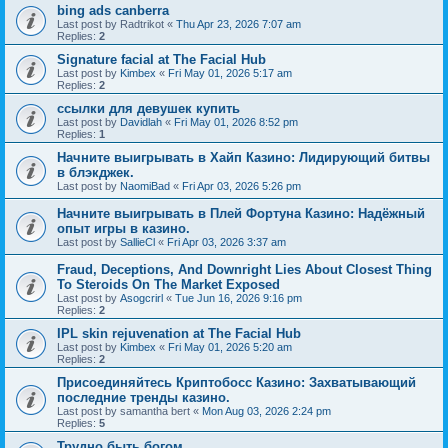
bing ads canberra
Last post by
Radtrikot
«
Thu Apr 23, 2026 7:07 am
Replies:
2
Signature facial at The Facial Hub
Last post by
Kimbex
«
Fri May 01, 2026 5:17 am
Replies:
2
ссылки для девушек купить
Last post by
Davidlah
«
Fri May 01, 2026 8:52 pm
Replies:
1
Начните выигрывать в Хайп Казино: Лидирующий битвы
в блэкджек.
Last post by
NaomiBad
«
Fri Apr 03, 2026 5:26 pm
Начните выигрывать в Плей Фортуна Казино: Надёжный
опыт игры в казино.
Last post by
SallieCl
«
Fri Apr 03, 2026 3:37 am
Fraud, Deceptions, And Downright Lies About Closest Thing
To Steroids On The Market Exposed
Last post by
Asogcrirl
«
Tue Jun 16, 2026 9:16 pm
Replies:
2
IPL skin rejuvenation at The Facial Hub
Last post by
Kimbex
«
Fri May 01, 2026 5:20 am
Replies:
2
Присоединяйтесь Криптобосс Казино: Захватывающий
последние тренды казино.
Last post by
samantha bert
«
Mon Aug 03, 2026 2:24 pm
Replies:
5
Трудно быть богом