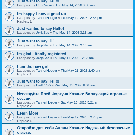
Just want to say Hello!
Last post by
ULZColum
«
Thu May 14, 2026 9:38 am
Im happy I now signed up
Last post by
TannerHoeger
«
Tue May 19, 2026 12:53 pm
Replies:
1
Just wanted to say Hello!
Last post by
JorjaSac
«
Thu May 14, 2026 3:15 am
Just want to say Hi!
Last post by
JorjaSac
«
Thu May 14, 2026 2:40 am
Im glad I finally registered
Last post by
JorjaSac
«
Thu May 14, 2026 12:33 am
I am the new girl
Last post by
TannerHoeger
«
Thu May 21, 2026 2:40 am
Replies:
1
Just want to say Hello!
Last post by
Bud14A79
«
Wed May 13, 2026 8:01 am
Исследуйте Плей Фортуна Казино: Волнующий игровые
сессии.
Last post by
TannerHoeger
«
Sat May 16, 2026 5:21 am
Replies:
2
Learn More
Last post by
TannerHoeger
«
Tue May 12, 2026 12:25 pm
Replies:
1
Откройте для себя Анлим Казино: Надёжный безопасные
ставки.