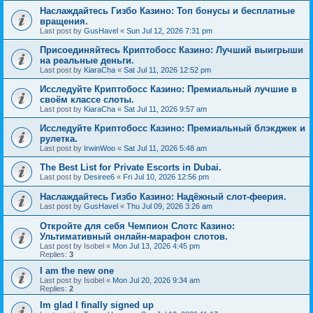
Наслаждайтесь Гизбо Казино: Топ бонусы и бесплатные
вращения.
Last post by
GusHavel
«
Sun Jul 12, 2026 7:31 pm
Присоединяйтесь Криптобосс Казино: Лучший выигрыши
на реальные деньги.
Last post by
KiaraCha
«
Sat Jul 11, 2026 12:52 pm
Исследуйте Криптобосс Казино: Премиальный лучшие в
своём классе слоты.
Last post by
KiaraCha
«
Sat Jul 11, 2026 9:57 am
Исследуйте Криптобосс Казино: Премиальный блэкджек и
рулетка.
Last post by
IrwinWoo
«
Sat Jul 11, 2026 5:48 am
The Best List for Private Escorts in Dubai.
Last post by
Desiree6
«
Fri Jul 10, 2026 12:56 pm
Наслаждайтесь Гизбо Казино: Надёжный слот-феерия.
Last post by
GusHavel
«
Thu Jul 09, 2026 3:26 am
Откройте для себя Чемпион Слотс Казино:
Ультимативный онлайн-марафон слотов.
Last post by
Isobel
«
Mon Jul 13, 2026 4:45 pm
Replies:
3
I am the new one
Last post by
Isobel
«
Mon Jul 20, 2026 9:34 am
Replies:
2
Im glad I finally signed up