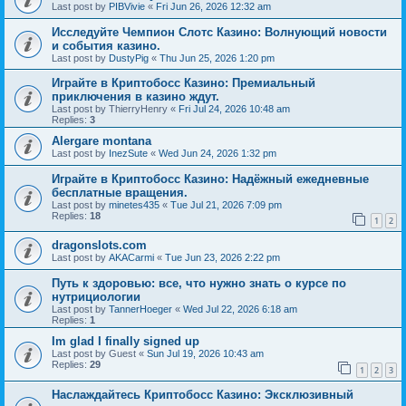
Last post by
PIBVivie
«
Fri Jun 26, 2026 12:32 am
Исследуйте Чемпион Слотс Казино: Волнующий новости
и события казино.
Last post by
DustyPig
«
Thu Jun 25, 2026 1:20 pm
Играйте в Криптобосс Казино: Премиальный
приключения в казино ждут.
Last post by
ThierryHenry
«
Fri Jul 24, 2026 10:48 am
Replies:
3
Alergare montana
Last post by
InezSute
«
Wed Jun 24, 2026 1:32 pm
Играйте в Криптобосс Казино: Надёжный ежедневные
бесплатные вращения.
Last post by
minetes435
«
Tue Jul 21, 2026 7:09 pm
Replies:
18
1
2
dragonslots.com
Last post by
AKACarmi
«
Tue Jun 23, 2026 2:22 pm
Путь к здоровью: все, что нужно знать о курсе по
нутрициологии
Last post by
TannerHoeger
«
Wed Jul 22, 2026 6:18 am
Replies:
1
Im glad I finally signed up
Last post by
Guest
«
Sun Jul 19, 2026 10:43 am
Replies:
29
1
2
3
Наслаждайтесь Криптобосс Казино: Эксклюзивный