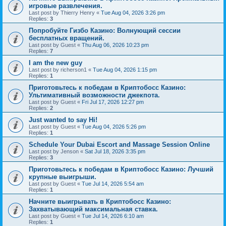
игровые развлечения.
Last post by
Thierry Henry
«
Tue Aug 04, 2026 3:26 pm
Replies:
3
Попробуйте Гизбо Казино: Волнующий сессии
бесплатных вращений.
Last post by
Guest
«
Thu Aug 06, 2026 10:23 pm
Replies:
7
I am the new guy
Last post by
richerson1
«
Tue Aug 04, 2026 1:15 pm
Replies:
1
Приготовьтесь к победам в Криптобосс Казино:
Ультимативный возможности джекпота.
Last post by
Guest
«
Fri Jul 17, 2026 12:27 pm
Replies:
2
Just wanted to say Hi!
Last post by
Guest
«
Tue Aug 04, 2026 5:26 pm
Replies:
1
Schedule Your Dubai Escort and Massage Session Online
Last post by
Jenson
«
Sat Jul 18, 2026 3:35 pm
Replies:
3
Приготовьтесь к победам в Криптобосс Казино: Лучший
крупные выигрыши.
Last post by
Guest
«
Tue Jul 14, 2026 5:54 am
Replies:
1
Начните выигрывать в Криптобосс Казино:
Захватывающий максимальная ставка.
Last post by
Guest
«
Tue Jul 14, 2026 6:10 am
Replies:
1