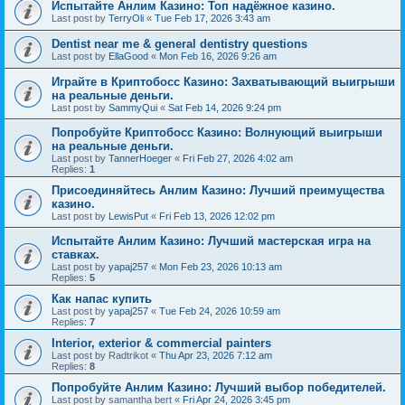
Испытайте Анлим Казино: Топ надёжное казино.
Last post by
TerryOli
«
Tue Feb 17, 2026 3:43 am
Dentist near me & general dentistry questions
Last post by
EllaGood
«
Mon Feb 16, 2026 9:26 am
Играйте в Криптобосс Казино: Захватывающий выигрыши
на реальные деньги.
Last post by
SammyQui
«
Sat Feb 14, 2026 9:24 pm
Попробуйте Криптобосс Казино: Волнующий выигрыши
на реальные деньги.
Last post by
TannerHoeger
«
Fri Feb 27, 2026 4:02 am
Replies:
1
Присоединяйтесь Анлим Казино: Лучший преимущества
казино.
Last post by
LewisPut
«
Fri Feb 13, 2026 12:02 pm
Испытайте Анлим Казино: Лучший мастерская игра на
ставках.
Last post by
yapaj257
«
Mon Feb 23, 2026 10:13 am
Replies:
5
Как напас купить
Last post by
yapaj257
«
Tue Feb 24, 2026 10:59 am
Replies:
7
Interior, exterior & commercial painters
Last post by
Radtrikot
«
Thu Apr 23, 2026 7:12 am
Replies:
8
Попробуйте Анлим Казино: Лучший выбор победителей.
Last post by
samantha bert
«
Fri Apr 24, 2026 3:45 pm