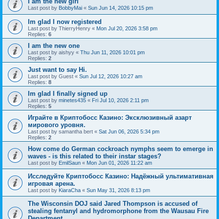
I am the new girl
Last post by
BobbyMai
«
Sun Jun 14, 2026 10:15 pm
Im glad I now registered
Last post by
ThierryHenry
«
Mon Jul 20, 2026 3:58 pm
Replies:
6
I am the new one
Last post by
aishyy
«
Thu Jun 11, 2026 10:01 pm
Replies:
2
Just want to say Hi.
Last post by
Guest
«
Sun Jul 12, 2026 10:27 am
Replies:
8
Im glad I finally signed up
Last post by
minetes435
«
Fri Jul 10, 2026 2:11 pm
Replies:
5
Играйте в Криптобосс Казино: Эксклюзивный азарт
мирового уровня.
Last post by
samantha bert
«
Sat Jun 06, 2026 5:34 pm
Replies:
2
How come do German cockroach nymphs seem to emerge in
waves - is this related to their instar stages?
Last post by
EmilSaun
«
Mon Jun 01, 2026 11:22 am
Исследуйте Криптобосс Казино: Надёжный ультимативная
игровая арена.
Last post by
KiaraCha
«
Sun May 31, 2026 8:13 pm
The Wisconsin DOJ said Jared Thompson is accused of
stealing fentanyl and hydromorphone from the Wausau Fire
Department