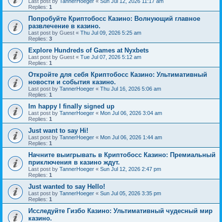
Last post by
TannerHoeger
«
Sun Jul 12, 2026 11:17 am
Replies:
1
Попробуйте Криптобосс Казино: Волнующий главное
развлечение в казино.
Last post by
Guest
«
Thu Jul 09, 2026 5:25 am
Replies:
3
Explore Hundreds of Games at Nyxbets
Last post by
Guest
«
Tue Jul 07, 2026 5:12 am
Replies:
1
Откройте для себя Криптобосс Казино: Ультимативный
новости и события казино.
Last post by
TannerHoeger
«
Thu Jul 16, 2026 5:06 am
Replies:
1
Im happy I finally signed up
Last post by
TannerHoeger
«
Mon Jul 06, 2026 3:04 am
Replies:
1
Just want to say Hi!
Last post by
TannerHoeger
«
Mon Jul 06, 2026 1:44 am
Replies:
1
Начните выигрывать в Криптобосс Казино: Премиальный
приключения в казино ждут.
Last post by
TannerHoeger
«
Sun Jul 12, 2026 2:47 pm
Replies:
1
Just wanted to say Hello!
Last post by
TannerHoeger
«
Sun Jul 05, 2026 3:35 pm
Replies:
1
Исследуйте Гизбо Казино: Ультимативный чудесный мир
казино.