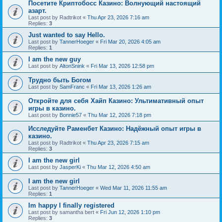
Посетите Криптобосс Казино: Волнующий настоящий
азарт.
Last post by
Radtrikot
«
Thu Apr 23, 2026 7:16 am
Replies:
3
Just wanted to say Hello.
Last post by
TannerHoeger
«
Fri Mar 20, 2026 4:05 am
Replies:
1
I am the new guy
Last post by
AltonSnink
«
Fri Mar 13, 2026 12:58 pm
Трудно быть Богом
Last post by
SamFranc
«
Fri Mar 13, 2026 1:26 am
Откройте для себя Хайп Казино: Ультимативный опыт
игры в казино.
Last post by
Bonnie57
«
Thu Mar 12, 2026 7:18 pm
Исследуйте Раменбет Казино: Надёжный опыт игры в
казино.
Last post by
Radtrikot
«
Thu Apr 23, 2026 7:15 am
Replies:
3
I am the new girl
Last post by
JasperKi
«
Thu Mar 12, 2026 4:50 am
I am the new girl
Last post by
TannerHoeger
«
Wed Mar 11, 2026 11:55 am
Replies:
1
Im happy I finally registered
Last post by
samantha bert
«
Fri Jun 12, 2026 1:10 pm
Replies:
3