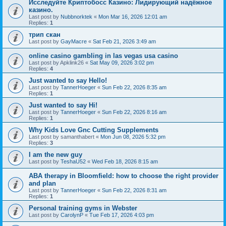
Исследуйте Криптобосс Казино: Лидирующий надёжное
казино.
Last post by
Nubbnorktek
«
Mon Mar 16, 2026 12:01 am
Replies:
1
трип скан
Last post by
GayMacre
«
Sat Feb 21, 2026 3:49 am
online casino gambling in las vegas usa casino
Last post by
Apklink26
«
Sat May 09, 2026 3:02 pm
Replies:
4
Just wanted to say Hello!
Last post by
TannerHoeger
«
Sun Feb 22, 2026 8:35 am
Replies:
1
Just wanted to say Hi!
Last post by
TannerHoeger
«
Sun Feb 22, 2026 8:16 am
Replies:
1
Why Kids Love Gnc Cutting Supplements
Last post by
samanthabert
«
Mon Jun 08, 2026 5:32 pm
Replies:
3
I am the new guy
Last post by
TeshaU52
«
Wed Feb 18, 2026 8:15 am
ABA therapy in Bloomfield: how to choose the right provider
and plan
Last post by
TannerHoeger
«
Sun Feb 22, 2026 8:31 am
Replies:
1
Personal training gyms in Webster
Last post by
CarolynP
«
Tue Feb 17, 2026 4:03 pm