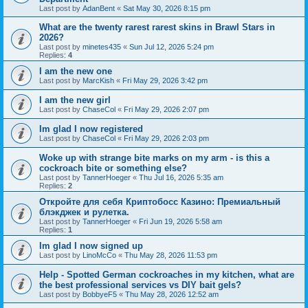
Last post by
AdanBent
«
Sat May 30, 2026 8:15 pm
What are the twenty rarest rarest skins in Brawl Stars in
2026?
Last post by
minetes435
«
Sun Jul 12, 2026 5:24 pm
Replies:
4
I am the new one
Last post by
MarcKish
«
Fri May 29, 2026 3:42 pm
I am the new girl
Last post by
ChaseCol
«
Fri May 29, 2026 2:07 pm
Im glad I now registered
Last post by
ChaseCol
«
Fri May 29, 2026 2:03 pm
Woke up with strange bite marks on my arm - is this a
cockroach bite or something else?
Last post by
TannerHoeger
«
Thu Jul 16, 2026 5:35 am
Replies:
2
Откройте для себя Криптобосс Казино: Премиальный
блэкджек и рулетка.
Last post by
TannerHoeger
«
Fri Jun 19, 2026 5:58 am
Replies:
1
Im glad I now signed up
Last post by
LinoMcCo
«
Thu May 28, 2026 11:53 pm
Help - Spotted German cockroaches in my kitchen, what are
the best professional services vs DIY bait gels?
Last post by
BobbyeF5
«
Thu May 28, 2026 12:52 am