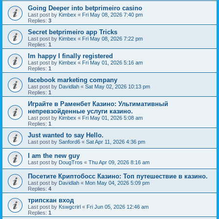
Going Deeper into betprimeiro casino
Last post by
Kimbex
«
Fri May 08, 2026 7:40 pm
Replies:
3
Secret betprimeiro app Tricks
Last post by
Kimbex
«
Fri May 08, 2026 7:22 pm
Replies:
1
Im happy I finally registered
Last post by
Kimbex
«
Fri May 01, 2026 5:16 am
Replies:
1
facebook marketing company
Last post by
Davidlah
«
Sat May 02, 2026 10:13 pm
Replies:
1
Играйте в Раменбет Казино: Ультимативный
непревзойденные услуги казино.
Last post by
Kimbex
«
Fri May 01, 2026 5:08 am
Replies:
1
Just wanted to say Hello.
Last post by
Sanford6
«
Sat Apr 11, 2026 4:36 pm
I am the new guy
Last post by
DougTros
«
Thu Apr 09, 2026 8:16 am
Посетите Криптобосс Казино: Топ путешествие в казино.
Last post by
Davidlah
«
Mon May 04, 2026 5:09 pm
Replies:
4
трипскан вход
Last post by
Kswgcrirl
«
Fri Jun 05, 2026 12:46 am
Replies:
1