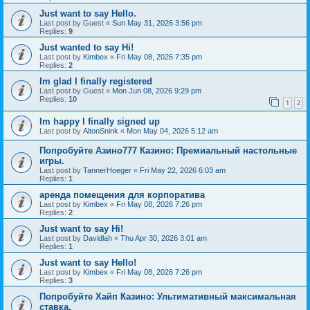
Just want to say Hello.
Last post by
Guest
«
Sun May 31, 2026 3:56 pm
Replies:
9
Just wanted to say Hi!
Last post by
Kimbex
«
Fri May 08, 2026 7:35 pm
Replies:
2
Im glad I finally registered
Last post by
Guest
«
Mon Jun 08, 2026 9:29 pm
Replies:
10
1
2
Im happy I finally signed up
Last post by
AltonSnink
«
Mon May 04, 2026 5:12 am
Попробуйте Азино777 Казино: Премиальный настольные
игры.
Last post by
TannerHoeger
«
Fri May 22, 2026 6:03 am
Replies:
1
аренда помещения для корпоратива
Last post by
Kimbex
«
Fri May 08, 2026 7:26 pm
Replies:
2
Just want to say Hi!
Last post by
Davidlah
«
Thu Apr 30, 2026 3:01 am
Replies:
1
Just want to say Hello!
Last post by
Kimbex
«
Fri May 08, 2026 7:26 pm
Replies:
3
Попробуйте Хайп Казино: Ультимативный максимальная
ставка.