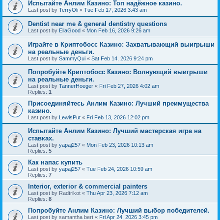
Испытайте Анлим Казино: Топ надёжное казино.
Last post by
TerryOli
«
Tue Feb 17, 2026 3:43 am
Dentist near me & general dentistry questions
Last post by
EllaGood
«
Mon Feb 16, 2026 9:26 am
Играйте в Криптобосс Казино: Захватывающий выигрыши
на реальные деньги.
Last post by
SammyQui
«
Sat Feb 14, 2026 9:24 pm
Попробуйте Криптобосс Казино: Волнующий выигрыши
на реальные деньги.
Last post by
TannerHoeger
«
Fri Feb 27, 2026 4:02 am
Replies:
1
Присоединяйтесь Анлим Казино: Лучший преимущества
казино.
Last post by
LewisPut
«
Fri Feb 13, 2026 12:02 pm
Испытайте Анлим Казино: Лучший мастерская игра на
ставках.
Last post by
yapaj257
«
Mon Feb 23, 2026 10:13 am
Replies:
5
Как напас купить
Last post by
yapaj257
«
Tue Feb 24, 2026 10:59 am
Replies:
7
Interior, exterior & commercial painters
Last post by
Radtrikot
«
Thu Apr 23, 2026 7:12 am
Replies:
8
Попробуйте Анлим Казино: Лучший выбор победителей.
Last post by
samantha bert
«
Fri Apr 24, 2026 3:45 pm