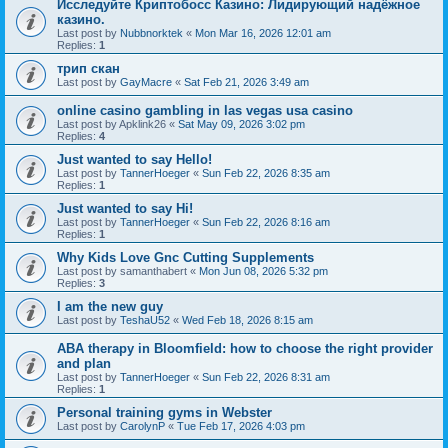
Исследуйте Криптобосс Казино: Лидирующий надёжное
казино.
Last post by
Nubbnorktek
«
Mon Mar 16, 2026 12:01 am
Replies:
1
трип скан
Last post by
GayMacre
«
Sat Feb 21, 2026 3:49 am
online casino gambling in las vegas usa casino
Last post by
Apklink26
«
Sat May 09, 2026 3:02 pm
Replies:
4
Just wanted to say Hello!
Last post by
TannerHoeger
«
Sun Feb 22, 2026 8:35 am
Replies:
1
Just wanted to say Hi!
Last post by
TannerHoeger
«
Sun Feb 22, 2026 8:16 am
Replies:
1
Why Kids Love Gnc Cutting Supplements
Last post by
samanthabert
«
Mon Jun 08, 2026 5:32 pm
Replies:
3
I am the new guy
Last post by
TeshaU52
«
Wed Feb 18, 2026 8:15 am
ABA therapy in Bloomfield: how to choose the right provider
and plan
Last post by
TannerHoeger
«
Sun Feb 22, 2026 8:31 am
Replies:
1
Personal training gyms in Webster
Last post by
CarolynP
«
Tue Feb 17, 2026 4:03 pm