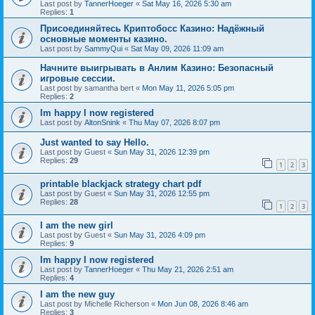
Last post by
TannerHoeger
«
Sat May 16, 2026 5:30 am
Replies:
1
Присоединяйтесь Криптобосс Казино: Надёжный
основные моменты казино.
Last post by
SammyQui
«
Sat May 09, 2026 11:09 am
Начните выигрывать в Анлим Казино: Безопасный
игровые сессии.
Last post by
samantha bert
«
Mon May 11, 2026 5:05 pm
Replies:
2
Im happy I now registered
Last post by
AltonSnink
«
Thu May 07, 2026 8:07 pm
Just wanted to say Hello.
Last post by
Guest
«
Sun May 31, 2026 12:39 pm
Replies:
29
1
2
3
printable blackjack strategy chart pdf
Last post by
Guest
«
Sun May 31, 2026 12:55 pm
Replies:
28
1
2
3
I am the new girl
Last post by
Guest
«
Sun May 31, 2026 4:09 pm
Replies:
9
Im happy I now registered
Last post by
TannerHoeger
«
Thu May 21, 2026 2:51 am
Replies:
4
I am the new guy
Last post by
Michelle Richerson
«
Mon Jun 08, 2026 8:46 am
Replies:
3