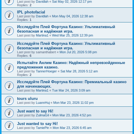
Last post by
Davidlah
«
Sat May 02, 2026 12:17 pm
Replies:
2
IPL photofacial
Last post by
Davidlah
«
Mon May 04, 2026 12:38 am
Replies:
1
Исследуйте Плей Фортуна Казино: Ультимативный
безопасная и надёжная игра.
Last post by
Martina1
«
Wed Mar 25, 2026 12:39 pm
Исследуйте Плей Фортуна Казино: Ультимативный
безопасная и надёжная игра.
Last post by
samanthabert
«
Mon Jul 20, 2026 5:08 pm
Replies:
6
Испытайте Анлим Казино: Надёжный непревзойденные
предложения казино.
Last post by
TannerHoeger
«
Sat Mar 28, 2026 5:12 am
Replies:
2
Исследуйте Плей Фортуна Казино: Премиальный казино
для начинающих.
Last post by
Martina1
«
Tue Mar 24, 2026 3:09 am
tours uluru
Last post by
LuannHuj
«
Mon Mar 23, 2026 11:02 pm
Just want to say Hi!
Last post by
ZulmaGil
«
Mon Mar 23, 2026 4:52 pm
Just wanted to say Hi!
Last post by
TamiePin
«
Mon Mar 23, 2026 6:45 am