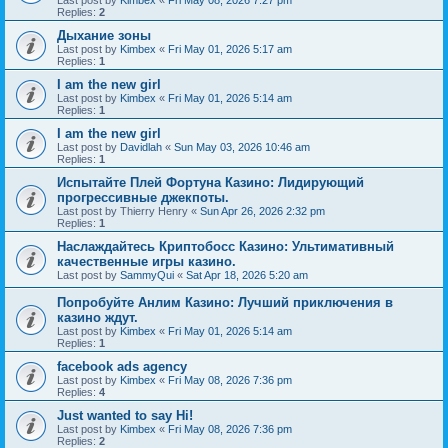
Last post by
Kimbex
«
Fri May 08, 2026 7:27 pm
Replies:
2
Дыхание зоны
Last post by
Kimbex
«
Fri May 01, 2026 5:17 am
Replies:
1
I am the new girl
Last post by
Kimbex
«
Fri May 01, 2026 5:14 am
Replies:
1
I am the new girl
Last post by
Davidlah
«
Sun May 03, 2026 10:46 am
Replies:
1
Испытайте Плей Фортуна Казино: Лидирующий
прогрессивные джекпоты.
Last post by
Thierry Henry
«
Sun Apr 26, 2026 2:32 pm
Replies:
1
Наслаждайтесь Криптобосс Казино: Ультимативный
качественные игры казино.
Last post by
SammyQui
«
Sat Apr 18, 2026 5:20 am
Попробуйте Анлим Казино: Лучший приключения в
казино ждут.
Last post by
Kimbex
«
Fri May 01, 2026 5:14 am
Replies:
1
facebook ads agency
Last post by
Kimbex
«
Fri May 08, 2026 7:36 pm
Replies:
4
Just wanted to say Hi!
Last post by
Kimbex
«
Fri May 08, 2026 7:36 pm
Replies:
2