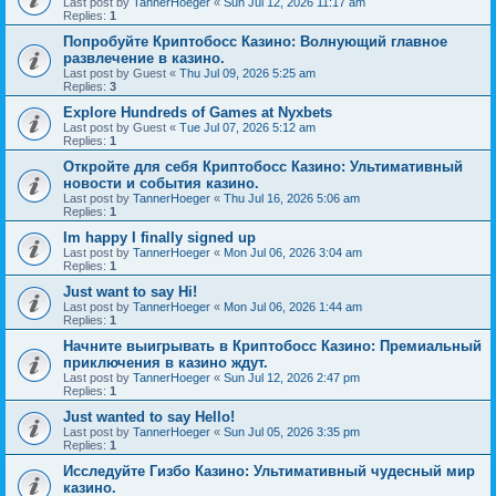
Last post by
TannerHoeger
«
Sun Jul 12, 2026 11:17 am
Replies:
1
Попробуйте Криптобосс Казино: Волнующий главное
развлечение в казино.
Last post by
Guest
«
Thu Jul 09, 2026 5:25 am
Replies:
3
Explore Hundreds of Games at Nyxbets
Last post by
Guest
«
Tue Jul 07, 2026 5:12 am
Replies:
1
Откройте для себя Криптобосс Казино: Ультимативный
новости и события казино.
Last post by
TannerHoeger
«
Thu Jul 16, 2026 5:06 am
Replies:
1
Im happy I finally signed up
Last post by
TannerHoeger
«
Mon Jul 06, 2026 3:04 am
Replies:
1
Just want to say Hi!
Last post by
TannerHoeger
«
Mon Jul 06, 2026 1:44 am
Replies:
1
Начните выигрывать в Криптобосс Казино: Премиальный
приключения в казино ждут.
Last post by
TannerHoeger
«
Sun Jul 12, 2026 2:47 pm
Replies:
1
Just wanted to say Hello!
Last post by
TannerHoeger
«
Sun Jul 05, 2026 3:35 pm
Replies:
1
Исследуйте Гизбо Казино: Ультимативный чудесный мир
казино.