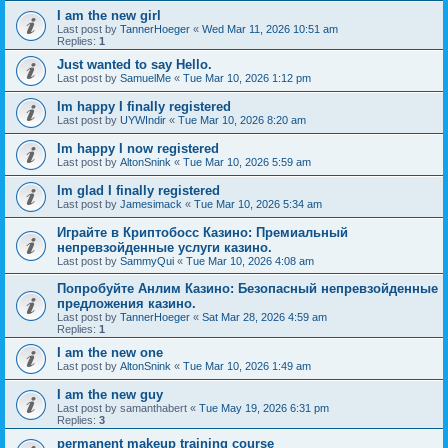
I am the new girl
Last post by
TannerHoeger
«
Wed Mar 11, 2026 10:51 am
Replies:
1
Just wanted to say Hello.
Last post by
SamuelMe
«
Tue Mar 10, 2026 1:12 pm
Im happy I finally registered
Last post by
UYWIndir
«
Tue Mar 10, 2026 8:20 am
Im happy I now registered
Last post by
AltonSnink
«
Tue Mar 10, 2026 5:59 am
Im glad I finally registered
Last post by
Jamesimack
«
Tue Mar 10, 2026 5:34 am
Играйте в Криптобосс Казино: Премиальный
непревзойденные услуги казино.
Last post by
SammyQui
«
Tue Mar 10, 2026 4:08 am
Попробуйте Анлим Казино: Безопасный непревзойденные
предложения казино.
Last post by
TannerHoeger
«
Sat Mar 28, 2026 4:59 am
Replies:
1
I am the new one
Last post by
AltonSnink
«
Tue Mar 10, 2026 1:49 am
I am the new guy
Last post by
samanthabert
«
Tue May 19, 2026 6:31 pm
Replies:
3
permanent makeup training course