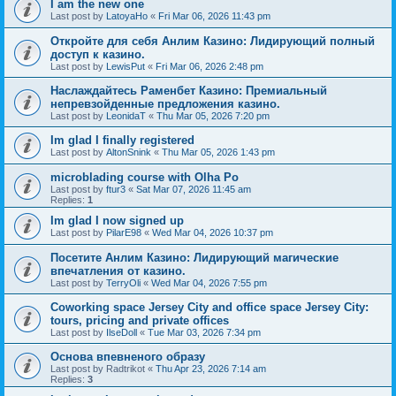
I am the new one
Last post by
LatoyaHo
«
Fri Mar 06, 2026 11:43 pm
Откройте для себя Анлим Казино: Лидирующий полный
доступ к казино.
Last post by
LewisPut
«
Fri Mar 06, 2026 2:48 pm
Наслаждайтесь Раменбет Казино: Премиальный
непревзойденные предложения казино.
Last post by
LeonidaT
«
Thu Mar 05, 2026 7:20 pm
Im glad I finally registered
Last post by
AltonSnink
«
Thu Mar 05, 2026 1:43 pm
microblading course with Olha Po
Last post by
ftur3
«
Sat Mar 07, 2026 11:45 am
Replies:
1
Im glad I now signed up
Last post by
PilarE98
«
Wed Mar 04, 2026 10:37 pm
Посетите Анлим Казино: Лидирующий магические
впечатления от казино.
Last post by
TerryOli
«
Wed Mar 04, 2026 7:55 pm
Coworking space Jersey City and office space Jersey City:
tours, pricing and private offices
Last post by
IlseDoll
«
Tue Mar 03, 2026 7:34 pm
Основа впевненого образу
Last post by
Radtrikot
«
Thu Apr 23, 2026 7:14 am
Replies:
3