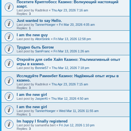
Посетите Криптобосс Казино: Волнующий настоящий
азарт.
Last post by
Radtrikot
«
Thu Apr 23, 2026 7:16 am
Replies:
3
Just wanted to say Hello.
Last post by
TannerHoeger
«
Fri Mar 20, 2026 4:05 am
Replies:
1
I am the new guy
Last post by
AltonSnink
«
Fri Mar 13, 2026 12:58 pm
Трудно быть Богом
Last post by
SamFranc
«
Fri Mar 13, 2026 1:26 am
Откройте для себя Хайп Казино: Ультимативный опыт
игры в казино.
Last post by
Bonnie57
«
Thu Mar 12, 2026 7:18 pm
Исследуйте Раменбет Казино: Надёжный опыт игры в
казино.
Last post by
Radtrikot
«
Thu Apr 23, 2026 7:15 am
Replies:
3
I am the new girl
Last post by
JasperKi
«
Thu Mar 12, 2026 4:50 am
I am the new girl
Last post by
TannerHoeger
«
Wed Mar 11, 2026 11:55 am
Replies:
1
Im happy I finally registered
Last post by
samantha bert
«
Fri Jun 12, 2026 1:10 pm
Replies:
3