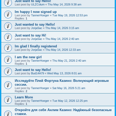
Just want to say Hello!
Last post by
ULZColum
«
Thu May 14, 2026 9:38 am
Im happy I now signed up
Last post by
TannerHoeger
«
Tue May 19, 2026 12:53 pm
Replies:
1
Just wanted to say Hello!
Last post by
JorjaSac
«
Thu May 14, 2026 3:15 am
Just want to say Hi!
Last post by
JorjaSac
«
Thu May 14, 2026 2:40 am
Im glad I finally registered
Last post by
JorjaSac
«
Thu May 14, 2026 12:33 am
I am the new girl
Last post by
TannerHoeger
«
Thu May 21, 2026 2:40 am
Replies:
1
Just want to say Hello!
Last post by
Bud14A79
«
Wed May 13, 2026 8:01 am
Исследуйте Плей Фортуна Казино: Волнующий игровые
сессии.
Last post by
TannerHoeger
«
Sat May 16, 2026 5:21 am
Replies:
2
Learn More
Last post by
TannerHoeger
«
Tue May 12, 2026 12:25 pm
Replies:
1
Откройте для себя Анлим Казино: Надёжный безопасные
ставки.