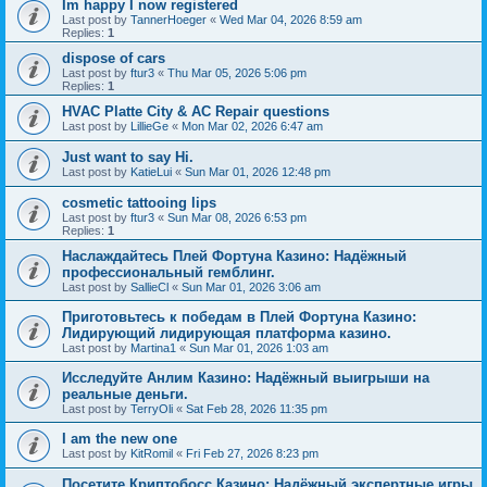
Im happy I now registered
Last post by
TannerHoeger
«
Wed Mar 04, 2026 8:59 am
Replies:
1
dispose of cars
Last post by
ftur3
«
Thu Mar 05, 2026 5:06 pm
Replies:
1
HVAC Platte City & AC Repair questions
Last post by
LillieGe
«
Mon Mar 02, 2026 6:47 am
Just want to say Hi.
Last post by
KatieLui
«
Sun Mar 01, 2026 12:48 pm
cosmetic tattooing lips
Last post by
ftur3
«
Sun Mar 08, 2026 6:53 pm
Replies:
1
Наслаждайтесь Плей Фортуна Казино: Надёжный
профессиональный гемблинг.
Last post by
SallieCl
«
Sun Mar 01, 2026 3:06 am
Приготовьтесь к победам в Плей Фортуна Казино:
Лидирующий лидирующая платформа казино.
Last post by
Martina1
«
Sun Mar 01, 2026 1:03 am
Исследуйте Анлим Казино: Надёжный выигрыши на
реальные деньги.
Last post by
TerryOli
«
Sat Feb 28, 2026 11:35 pm
I am the new one
Last post by
KitRomil
«
Fri Feb 27, 2026 8:23 pm
Посетите Криптобосс Казино: Надёжный экспертные игры