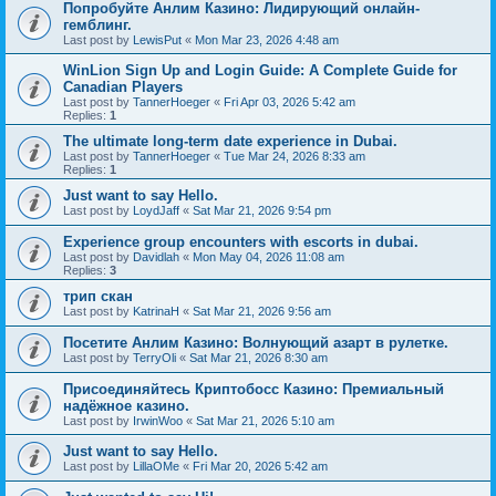
Попробуйте Анлим Казино: Лидирующий онлайн-
гемблинг.
Last post by
LewisPut
«
Mon Mar 23, 2026 4:48 am
WinLion Sign Up and Login Guide: A Complete Guide for
Canadian Players
Last post by
TannerHoeger
«
Fri Apr 03, 2026 5:42 am
Replies:
1
The ultimate long-term date experience in Dubai.
Last post by
TannerHoeger
«
Tue Mar 24, 2026 8:33 am
Replies:
1
Just want to say Hello.
Last post by
LoydJaff
«
Sat Mar 21, 2026 9:54 pm
Experience group encounters with escorts in dubai.
Last post by
Davidlah
«
Mon May 04, 2026 11:08 am
Replies:
3
трип скан
Last post by
KatrinaH
«
Sat Mar 21, 2026 9:56 am
Посетите Анлим Казино: Волнующий азарт в рулетке.
Last post by
TerryOli
«
Sat Mar 21, 2026 8:30 am
Присоединяйтесь Криптобосс Казино: Премиальный
надёжное казино.
Last post by
IrwinWoo
«
Sat Mar 21, 2026 5:10 am
Just want to say Hello.
Last post by
LillaOMe
«
Fri Mar 20, 2026 5:42 am