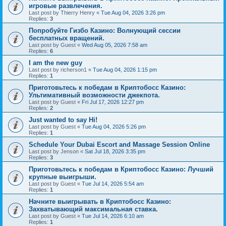
игровые развлечения.
Last post by
Thierry Henry
«
Tue Aug 04, 2026 3:26 pm
Replies:
3
Попробуйте Гизбо Казино: Волнующий сессии
бесплатных вращений.
Last post by
Guest
«
Wed Aug 05, 2026 7:58 am
Replies:
6
I am the new guy
Last post by
richerson1
«
Tue Aug 04, 2026 1:15 pm
Replies:
1
Приготовьтесь к победам в Криптобосс Казино:
Ультимативный возможности джекпота.
Last post by
Guest
«
Fri Jul 17, 2026 12:27 pm
Replies:
2
Just wanted to say Hi!
Last post by
Guest
«
Tue Aug 04, 2026 5:26 pm
Replies:
1
Schedule Your Dubai Escort and Massage Session Online
Last post by
Jenson
«
Sat Jul 18, 2026 3:35 pm
Replies:
3
Приготовьтесь к победам в Криптобосс Казино: Лучший
крупные выигрыши.
Last post by
Guest
«
Tue Jul 14, 2026 5:54 am
Replies:
1
Начните выигрывать в Криптобосс Казино:
Захватывающий максимальная ставка.
Last post by
Guest
«
Tue Jul 14, 2026 6:10 am
Replies:
1