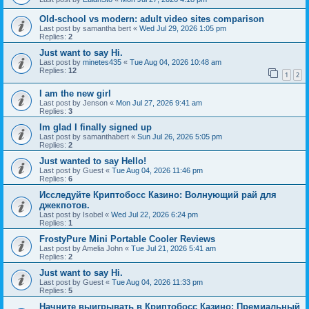
Old-school vs modern: adult video sites comparison
Last post by
samantha bert
«
Wed Jul 29, 2026 1:05 pm
Replies:
2
Just want to say Hi.
Last post by
minetes435
«
Tue Aug 04, 2026 10:48 am
Replies:
12
1
2
I am the new girl
Last post by
Jenson
«
Mon Jul 27, 2026 9:41 am
Replies:
3
Im glad I finally signed up
Last post by
samanthabert
«
Sun Jul 26, 2026 5:05 pm
Replies:
2
Just wanted to say Hello!
Last post by
Guest
«
Tue Aug 04, 2026 11:46 pm
Replies:
6
Исследуйте Криптобосс Казино: Волнующий рай для
джекпотов.
Last post by
Isobel
«
Wed Jul 22, 2026 6:24 pm
Replies:
1
FrostyPure Mini Portable Cooler Reviews
Last post by
Amelia John
«
Tue Jul 21, 2026 5:41 am
Replies:
2
Just want to say Hi.
Last post by
Guest
«
Tue Aug 04, 2026 11:33 pm
Replies:
5
Начните выигрывать в Криптобосс Казино: Премиальный