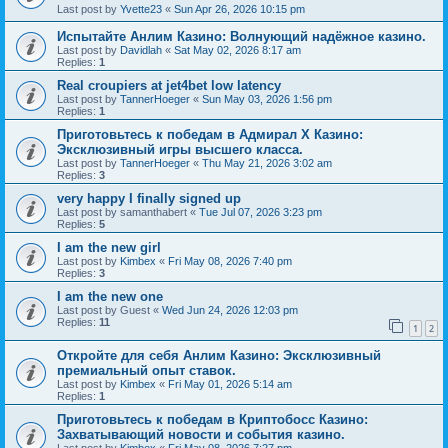
Last post by
Yvette23
«
Sun Apr 26, 2026 10:15 pm
Испытайте Анлим Казино: Волнующий надёжное казино.
Last post by
Davidlah
«
Sat May 02, 2026 8:17 am
Replies:
1
Real croupiers at jet4bet low latency
Last post by
TannerHoeger
«
Sun May 03, 2026 1:56 pm
Replies:
1
Приготовьтесь к победам в Адмирал Х Казино:
Эксклюзивный игры высшего класса.
Last post by
TannerHoeger
«
Thu May 21, 2026 3:02 am
Replies:
3
very happy I finally signed up
Last post by
samanthabert
«
Tue Jul 07, 2026 3:23 pm
Replies:
5
I am the new girl
Last post by
Kimbex
«
Fri May 08, 2026 7:40 pm
Replies:
3
I am the new one
Last post by
Guest
«
Wed Jun 24, 2026 12:03 pm
Replies:
11
1
2
Откройте для себя Анлим Казино: Эксклюзивный
премиальный опыт ставок.
Last post by
Kimbex
«
Fri May 01, 2026 5:14 am
Replies:
1
Приготовьтесь к победам в Криптобосс Казино:
Захватывающий новости и события казино.