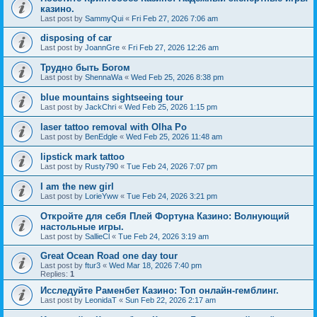
казино.
Last post by
SammyQui
«
Fri Feb 27, 2026 7:06 am
disposing of car
Last post by
JoannGre
«
Fri Feb 27, 2026 12:26 am
Трудно быть Богом
Last post by
ShennaWa
«
Wed Feb 25, 2026 8:38 pm
blue mountains sightseeing tour
Last post by
JackChri
«
Wed Feb 25, 2026 1:15 pm
laser tattoo removal with Olha Po
Last post by
BenEdgle
«
Wed Feb 25, 2026 11:48 am
lipstick mark tattoo
Last post by
Rusty790
«
Tue Feb 24, 2026 7:07 pm
I am the new girl
Last post by
LorieYww
«
Tue Feb 24, 2026 3:21 pm
Откройте для себя Плей Фортуна Казино: Волнующий
настольные игры.
Last post by
SallieCl
«
Tue Feb 24, 2026 3:19 am
Great Ocean Road one day tour
Last post by
ftur3
«
Wed Mar 18, 2026 7:40 pm
Replies:
1
Исследуйте Раменбет Казино: Топ онлайн-гемблинг.
Last post by
LeonidaT
«
Sun Feb 22, 2026 2:17 am