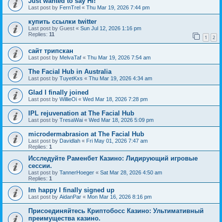
Just wanted to say Hi!
Last post by
FernTrel
«
Thu Mar 19, 2026 7:44 pm
купить ссылки twitter
Last post by
Guest
«
Sun Jul 12, 2026 1:16 pm
Replies:
11
1
2
сайт трипскан
Last post by
MelvaTaf
«
Thu Mar 19, 2026 7:54 am
The Facial Hub in Australia
Last post by
TuyetKxs
«
Thu Mar 19, 2026 4:34 am
Glad I finally joined
Last post by
WillieOi
«
Wed Mar 18, 2026 7:28 pm
IPL rejuvenation at The Facial Hub
Last post by
TresaWai
«
Wed Mar 18, 2026 5:09 pm
microdermabrasion at The Facial Hub
Last post by
Davidlah
«
Fri May 01, 2026 7:47 am
Replies:
1
Исследуйте Раменбет Казино: Лидирующий игровые
сессии.
Last post by
TannerHoeger
«
Sat Mar 28, 2026 4:50 am
Replies:
1
Im happy I finally signed up
Last post by
AidanPar
«
Mon Mar 16, 2026 8:16 pm
Присоединяйтесь Криптобосс Казино: Ультимативный
преимущества казино.