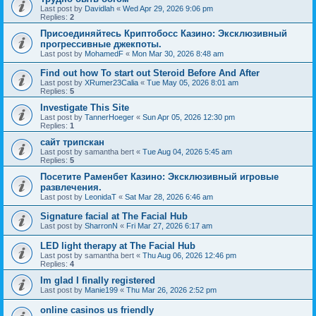
Last post by
Davidlah
«
Wed Apr 29, 2026 9:06 pm
Replies:
2
Присоединяйтесь Криптобосс Казино: Эксклюзивный
прогрессивные джекпоты.
Last post by
MohamedF
«
Mon Mar 30, 2026 8:48 am
Find out how To start out Steroid Before And After
Last post by
XRumer23Calia
«
Tue May 05, 2026 8:01 am
Replies:
5
Investigate This Site
Last post by
TannerHoeger
«
Sun Apr 05, 2026 12:30 pm
Replies:
1
сайт трипскан
Last post by
samantha bert
«
Tue Aug 04, 2026 5:45 am
Replies:
5
Посетите Раменбет Казино: Эксклюзивный игровые
развлечения.
Last post by
LeonidaT
«
Sat Mar 28, 2026 6:46 am
Signature facial at The Facial Hub
Last post by
SharronN
«
Fri Mar 27, 2026 6:17 am
LED light therapy at The Facial Hub
Last post by
samantha bert
«
Thu Aug 06, 2026 12:46 pm
Replies:
4
Im glad I finally registered
Last post by
Manie199
«
Thu Mar 26, 2026 2:52 pm
online casinos us friendly