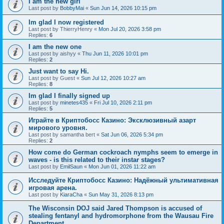
I am the new girl
Last post by
BobbyMai
«
Sun Jun 14, 2026 10:15 pm
Im glad I now registered
Last post by
ThierryHenry
«
Mon Jul 20, 2026 3:58 pm
Replies:
6
I am the new one
Last post by
aishyy
«
Thu Jun 11, 2026 10:01 pm
Replies:
2
Just want to say Hi.
Last post by
Guest
«
Sun Jul 12, 2026 10:27 am
Replies:
8
Im glad I finally signed up
Last post by
minetes435
«
Fri Jul 10, 2026 2:11 pm
Replies:
5
Играйте в Криптобосс Казино: Эксклюзивный азарт
мирового уровня.
Last post by
samantha bert
«
Sat Jun 06, 2026 5:34 pm
Replies:
2
How come do German cockroach nymphs seem to emerge in
waves - is this related to their instar stages?
Last post by
EmilSaun
«
Mon Jun 01, 2026 11:22 am
Исследуйте Криптобосс Казино: Надёжный ультимативная
игровая арена.
Last post by
KiaraCha
«
Sun May 31, 2026 8:13 pm
The Wisconsin DOJ said Jared Thompson is accused of
stealing fentanyl and hydromorphone from the Wausau Fire
Department