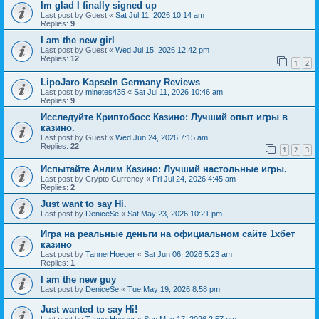
Im glad I finally signed up
Last post by
Guest
«
Sat Jul 11, 2026 10:14 am
Replies:
9
I am the new girl
Last post by
Guest
«
Wed Jul 15, 2026 12:42 pm
Replies:
12
1
2
LipoJaro Kapseln Germany Reviews
Last post by
minetes435
«
Sat Jul 11, 2026 10:46 am
Replies:
9
Исследуйте Криптобосс Казино: Лучший опыт игры в
казино.
Last post by
Guest
«
Wed Jun 24, 2026 7:15 am
Replies:
22
1
2
3
Испытайте Анлим Казино: Лучший настольные игры.
Last post by
Crypto Currency
«
Fri Jul 24, 2026 4:45 am
Replies:
2
Just want to say Hi.
Last post by
DeniceSe
«
Sat May 23, 2026 10:21 pm
Игра на реальные деньги на официальном сайте 1хбет
казино
Last post by
TannerHoeger
«
Sat Jun 06, 2026 5:23 am
Replies:
1
I am the new guy
Last post by
DeniceSe
«
Tue May 19, 2026 8:58 pm
Just wanted to say Hi!