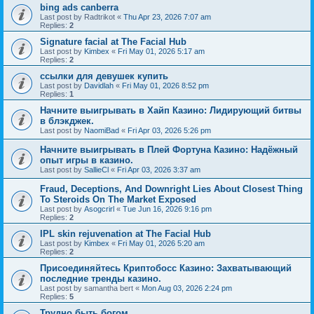
bing ads canberra
Last post by
Radtrikot
«
Thu Apr 23, 2026 7:07 am
Replies:
2
Signature facial at The Facial Hub
Last post by
Kimbex
«
Fri May 01, 2026 5:17 am
Replies:
2
ссылки для девушек купить
Last post by
Davidlah
«
Fri May 01, 2026 8:52 pm
Replies:
1
Начните выигрывать в Хайп Казино: Лидирующий битвы
в блэкджек.
Last post by
NaomiBad
«
Fri Apr 03, 2026 5:26 pm
Начните выигрывать в Плей Фортуна Казино: Надёжный
опыт игры в казино.
Last post by
SallieCl
«
Fri Apr 03, 2026 3:37 am
Fraud, Deceptions, And Downright Lies About Closest Thing
To Steroids On The Market Exposed
Last post by
Asogcrirl
«
Tue Jun 16, 2026 9:16 pm
Replies:
2
IPL skin rejuvenation at The Facial Hub
Last post by
Kimbex
«
Fri May 01, 2026 5:20 am
Replies:
2
Присоединяйтесь Криптобосс Казино: Захватывающий
последние тренды казино.
Last post by
samantha bert
«
Mon Aug 03, 2026 2:24 pm
Replies:
5
Трудно быть богом