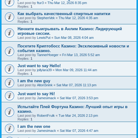
Last post by
ftur3
«
Thu Mar 12, 2026 8:35 pm
Replies:
1
Как выбрать качественный спиртные напитки
Last post by
StephenVek
«
Thu Mar 12, 2026 4:35 am
Replies:
1
Начните выигрывать в Анлим Казино: Лидирующий
игровые сессии.
Last post by
LewisPut
«
Sun Mar 08, 2026 4:04 am
Посетите Криптобосс Казино: Эксклюзивный новости и
события казино.
Last post by
TannerHoeger
«
Fri Mar 13, 2026 5:52 am
Replies:
1
Just want to say Hello!
Last post by
jollylara39
«
Mon Mar 09, 2026 11:44 am
Replies:
1
I am the new guy
Last post by
AltonSnink
«
Sat Mar 07, 2026 11:13 pm
Just want to say Hi!
Last post by
Jamesimack
«
Sat Mar 07, 2026 3:53 pm
Испытайте Плей Фортуна Казино: Лучший опыт игры в
казино.
Last post by
RobertFrulk
«
Tue Mar 24, 2026 2:13 pm
Replies:
1
I am the new one
Last post by
Jamesimack
«
Sat Mar 07, 2026 4:47 am