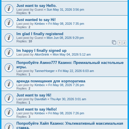
Just want to say Hello.
Last post by
Guest
«
Sun May 31, 2026 3:56 pm
Replies:
9
Just wanted to say Hi!
Last post by
Kimbex
«
Fri May 08, 2026 7:35 pm
Replies:
2
Im glad I finally registered
Last post by
Guest
«
Mon Jun 08, 2026 9:29 pm
Replies:
10
1
2
Im happy I finally signed up
Last post by
AltonSnink
«
Mon May 04, 2026 5:12 am
Попробуйте Азино777 Казино: Премиальный настольные
игры.
Last post by
TannerHoeger
«
Fri May 22, 2026 6:03 am
Replies:
1
аренда помещения для корпоратива
Last post by
Kimbex
«
Fri May 08, 2026 7:26 pm
Replies:
2
Just want to say Hi!
Last post by
Davidlah
«
Thu Apr 30, 2026 3:01 am
Replies:
1
Just want to say Hello!
Last post by
Kimbex
«
Fri May 08, 2026 7:26 pm
Replies:
3
Попробуйте Хайп Казино: Ультимативный максимальная
ставка.