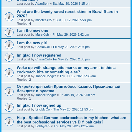
Last post by
AdanBent
«
Sat May 30, 2026 8:15 pm
What are the twenty rarest rarest skins in Brawl Stars in
2026?
Last post by
minetes435
«
Sun Jul 12, 2026 5:24 pm
Replies:
4
I am the new one
Last post by
MarcKish
«
Fri May 29, 2026 3:42 pm
I am the new girl
Last post by
ChaseCol
«
Fri May 29, 2026 2:07 pm
Im glad I now registered
Last post by
ChaseCol
«
Fri May 29, 2026 2:03 pm
Woke up with strange bite marks on my arm - is this a
cockroach bite or something else?
Last post by
TannerHoeger
«
Thu Jul 16, 2026 5:35 am
Replies:
2
Откройте для себя Криптобосс Казино: Премиальный
блэкджек и рулетка.
Last post by
TannerHoeger
«
Fri Jun 19, 2026 5:58 am
Replies:
1
Im glad I now signed up
Last post by
LinoMcCo
«
Thu May 28, 2026 11:53 pm
Help - Spotted German cockroaches in my kitchen, what are
the best professional services vs DIY bait gels?
Last post by
BobbyeF5
«
Thu May 28, 2026 12:52 am