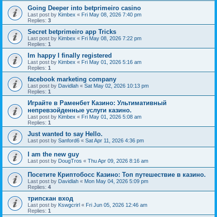
Going Deeper into betprimeiro casino
Last post by
Kimbex
«
Fri May 08, 2026 7:40 pm
Replies:
3
Secret betprimeiro app Tricks
Last post by
Kimbex
«
Fri May 08, 2026 7:22 pm
Replies:
1
Im happy I finally registered
Last post by
Kimbex
«
Fri May 01, 2026 5:16 am
Replies:
1
facebook marketing company
Last post by
Davidlah
«
Sat May 02, 2026 10:13 pm
Replies:
1
Играйте в Раменбет Казино: Ультимативный
непревзойденные услуги казино.
Last post by
Kimbex
«
Fri May 01, 2026 5:08 am
Replies:
1
Just wanted to say Hello.
Last post by
Sanford6
«
Sat Apr 11, 2026 4:36 pm
I am the new guy
Last post by
DougTros
«
Thu Apr 09, 2026 8:16 am
Посетите Криптобосс Казино: Топ путешествие в казино.
Last post by
Davidlah
«
Mon May 04, 2026 5:09 pm
Replies:
4
трипскан вход
Last post by
Kswgcrirl
«
Fri Jun 05, 2026 12:46 am
Replies:
1