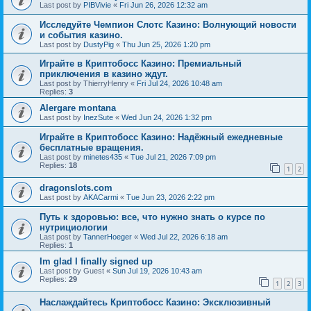
Last post by
PIBVivie
«
Fri Jun 26, 2026 12:32 am
Исследуйте Чемпион Слотс Казино: Волнующий новости
и события казино.
Last post by
DustyPig
«
Thu Jun 25, 2026 1:20 pm
Играйте в Криптобосс Казино: Премиальный
приключения в казино ждут.
Last post by
ThierryHenry
«
Fri Jul 24, 2026 10:48 am
Replies:
3
Alergare montana
Last post by
InezSute
«
Wed Jun 24, 2026 1:32 pm
Играйте в Криптобосс Казино: Надёжный ежедневные
бесплатные вращения.
Last post by
minetes435
«
Tue Jul 21, 2026 7:09 pm
Replies:
18
1
2
dragonslots.com
Last post by
AKACarmi
«
Tue Jun 23, 2026 2:22 pm
Путь к здоровью: все, что нужно знать о курсе по
нутрициологии
Last post by
TannerHoeger
«
Wed Jul 22, 2026 6:18 am
Replies:
1
Im glad I finally signed up
Last post by
Guest
«
Sun Jul 19, 2026 10:43 am
Replies:
29
1
2
3
Наслаждайтесь Криптобосс Казино: Эксклюзивный