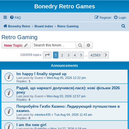
Bonedry Retro Games
FAQ
Register
Login
S
Bonedry Retro
Board index
Retro Gaming
e
Retro Gaming
a
Search
Advanced search
New Topic
r
c
Page
1
of
42583
1
2
3
4
5
42583
Next
1064558 topics
…
h
Announcements
Im happy I finally signed up
Last post by
Guest
«
Wed Aug 05, 2026 12:22 pm
Replies:
3
Радий, що нарешті долучився(-лася): нові фільми 2026
року
Last post by
Guest
«
Mon Aug 03, 2026 12:57 pm
Replies:
4
Попробуйте Гизбо Казино: Лидирующий путешествие в
казино.
Last post by
minetes435
«
Tue Aug 04, 2026 11:43 am
Replies:
8
I am the new girl
Last post by
EulahSto
«
Mon Jul 27, 2026 4:18 pm