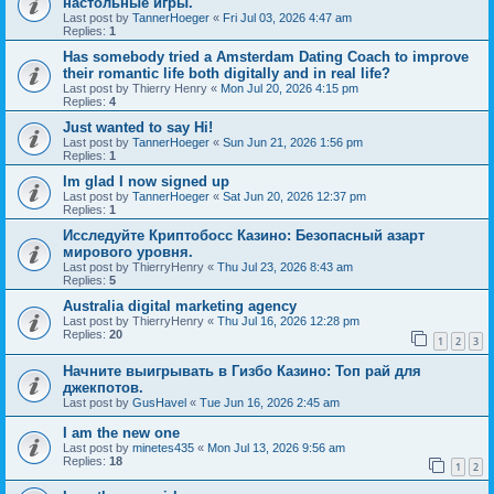
настольные игры.
Last post by
TannerHoeger
«
Fri Jul 03, 2026 4:47 am
Replies:
1
Has somebody tried a Amsterdam Dating Coach to improve
their romantic life both digitally and in real life?
Last post by
Thierry Henry
«
Mon Jul 20, 2026 4:15 pm
Replies:
4
Just wanted to say Hi!
Last post by
TannerHoeger
«
Sun Jun 21, 2026 1:56 pm
Replies:
1
Im glad I now signed up
Last post by
TannerHoeger
«
Sat Jun 20, 2026 12:37 pm
Replies:
1
Исследуйте Криптобосс Казино: Безопасный азарт
мирового уровня.
Last post by
ThierryHenry
«
Thu Jul 23, 2026 8:43 am
Replies:
5
Australia digital marketing agency
Last post by
ThierryHenry
«
Thu Jul 16, 2026 12:28 pm
Replies:
20
1
2
3
Начните выигрывать в Гизбо Казино: Топ рай для
джекпотов.
Last post by
GusHavel
«
Tue Jun 16, 2026 2:45 am
I am the new one
Last post by
minetes435
«
Mon Jul 13, 2026 9:56 am
Replies:
18
1
2