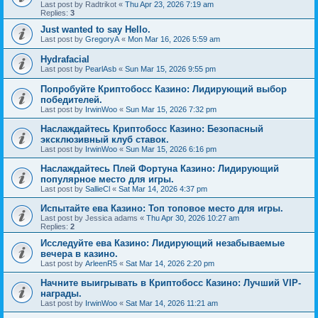
Last post by
Radtrikot
«
Thu Apr 23, 2026 7:19 am
Replies:
3
Just wanted to say Hello.
Last post by
GregoryA
«
Mon Mar 16, 2026 5:59 am
Hydrafacial
Last post by
PearlAsb
«
Sun Mar 15, 2026 9:55 pm
Попробуйте Криптобосс Казино: Лидирующий выбор
победителей.
Last post by
IrwinWoo
«
Sun Mar 15, 2026 7:32 pm
Наслаждайтесь Криптобосс Казино: Безопасный
эксклюзивный клуб ставок.
Last post by
IrwinWoo
«
Sun Mar 15, 2026 6:16 pm
Наслаждайтесь Плей Фортуна Казино: Лидирующий
популярное место для игры.
Last post by
SallieCl
«
Sat Mar 14, 2026 4:37 pm
Испытайте ева Казино: Топ топовое место для игры.
Last post by
Jessica adams
«
Thu Apr 30, 2026 10:27 am
Replies:
2
Исследуйте ева Казино: Лидирующий незабываемые
вечера в казино.
Last post by
ArleenR5
«
Sat Mar 14, 2026 2:20 pm
Начните выигрывать в Криптобосс Казино: Лучший VIP-
награды.
Last post by
IrwinWoo
«
Sat Mar 14, 2026 11:21 am