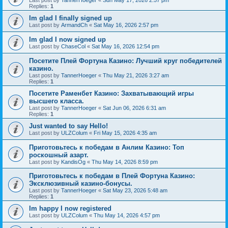
Last post by
TannerHoeger
«
Sun May 17, 2026 2:57 pm
Replies:
1
Im glad I finally signed up
Last post by
ArmandCh
«
Sat May 16, 2026 2:57 pm
Im glad I now signed up
Last post by
ChaseCol
«
Sat May 16, 2026 12:54 pm
Посетите Плей Фортуна Казино: Лучший круг победителей
казино.
Last post by
TannerHoeger
«
Thu May 21, 2026 3:27 am
Replies:
1
Посетите Раменбет Казино: Захватывающий игры
высшего класса.
Last post by
TannerHoeger
«
Sat Jun 06, 2026 6:31 am
Replies:
1
Just wanted to say Hello!
Last post by
ULZColum
«
Fri May 15, 2026 4:35 am
Приготовьтесь к победам в Анлим Казино: Топ
роскошный азарт.
Last post by
KandisOg
«
Thu May 14, 2026 8:59 pm
Приготовьтесь к победам в Плей Фортуна Казино:
Эксклюзивный казино-бонусы.
Last post by
TannerHoeger
«
Sat May 23, 2026 5:48 am
Replies:
1
Im happy I now registered
Last post by
ULZColum
«
Thu May 14, 2026 4:57 pm