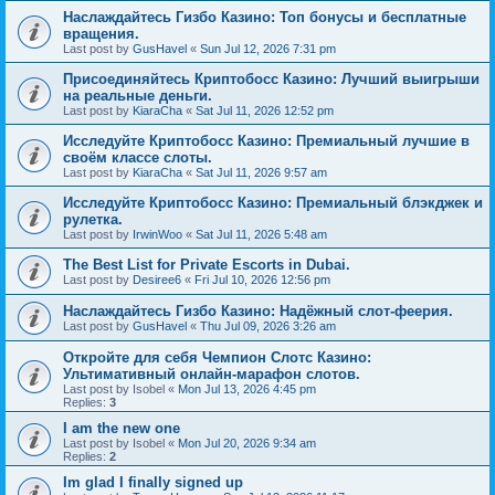
Наслаждайтесь Гизбо Казино: Топ бонусы и бесплатные
вращения.
Last post by
GusHavel
«
Sun Jul 12, 2026 7:31 pm
Присоединяйтесь Криптобосс Казино: Лучший выигрыши
на реальные деньги.
Last post by
KiaraCha
«
Sat Jul 11, 2026 12:52 pm
Исследуйте Криптобосс Казино: Премиальный лучшие в
своём классе слоты.
Last post by
KiaraCha
«
Sat Jul 11, 2026 9:57 am
Исследуйте Криптобосс Казино: Премиальный блэкджек и
рулетка.
Last post by
IrwinWoo
«
Sat Jul 11, 2026 5:48 am
The Best List for Private Escorts in Dubai.
Last post by
Desiree6
«
Fri Jul 10, 2026 12:56 pm
Наслаждайтесь Гизбо Казино: Надёжный слот-феерия.
Last post by
GusHavel
«
Thu Jul 09, 2026 3:26 am
Откройте для себя Чемпион Слотс Казино:
Ультимативный онлайн-марафон слотов.
Last post by
Isobel
«
Mon Jul 13, 2026 4:45 pm
Replies:
3
I am the new one
Last post by
Isobel
«
Mon Jul 20, 2026 9:34 am
Replies:
2
Im glad I finally signed up