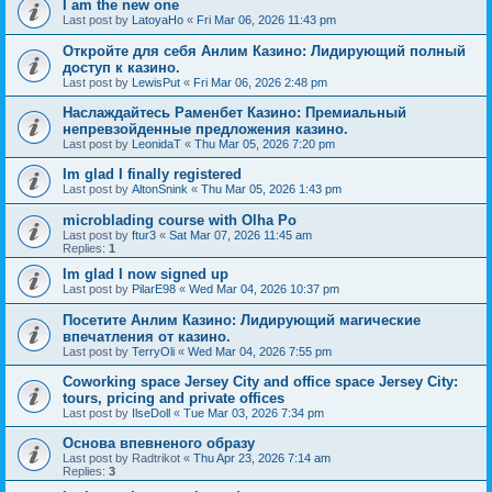
I am the new one
Last post by
LatoyaHo
«
Fri Mar 06, 2026 11:43 pm
Откройте для себя Анлим Казино: Лидирующий полный
доступ к казино.
Last post by
LewisPut
«
Fri Mar 06, 2026 2:48 pm
Наслаждайтесь Раменбет Казино: Премиальный
непревзойденные предложения казино.
Last post by
LeonidaT
«
Thu Mar 05, 2026 7:20 pm
Im glad I finally registered
Last post by
AltonSnink
«
Thu Mar 05, 2026 1:43 pm
microblading course with Olha Po
Last post by
ftur3
«
Sat Mar 07, 2026 11:45 am
Replies:
1
Im glad I now signed up
Last post by
PilarE98
«
Wed Mar 04, 2026 10:37 pm
Посетите Анлим Казино: Лидирующий магические
впечатления от казино.
Last post by
TerryOli
«
Wed Mar 04, 2026 7:55 pm
Coworking space Jersey City and office space Jersey City:
tours, pricing and private offices
Last post by
IlseDoll
«
Tue Mar 03, 2026 7:34 pm
Основа впевненого образу
Last post by
Radtrikot
«
Thu Apr 23, 2026 7:14 am
Replies:
3