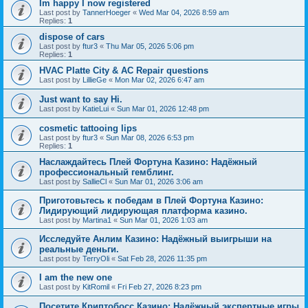
Im happy I now registered
Last post by
TannerHoeger
«
Wed Mar 04, 2026 8:59 am
Replies:
1
dispose of cars
Last post by
ftur3
«
Thu Mar 05, 2026 5:06 pm
Replies:
1
HVAC Platte City & AC Repair questions
Last post by
LillieGe
«
Mon Mar 02, 2026 6:47 am
Just want to say Hi.
Last post by
KatieLui
«
Sun Mar 01, 2026 12:48 pm
cosmetic tattooing lips
Last post by
ftur3
«
Sun Mar 08, 2026 6:53 pm
Replies:
1
Наслаждайтесь Плей Фортуна Казино: Надёжный
профессиональный гемблинг.
Last post by
SallieCl
«
Sun Mar 01, 2026 3:06 am
Приготовьтесь к победам в Плей Фортуна Казино:
Лидирующий лидирующая платформа казино.
Last post by
Martina1
«
Sun Mar 01, 2026 1:03 am
Исследуйте Анлим Казино: Надёжный выигрыши на
реальные деньги.
Last post by
TerryOli
«
Sat Feb 28, 2026 11:35 pm
I am the new one
Last post by
KitRomil
«
Fri Feb 27, 2026 8:23 pm
Посетите Криптобосс Казино: Надёжный экспертные игры