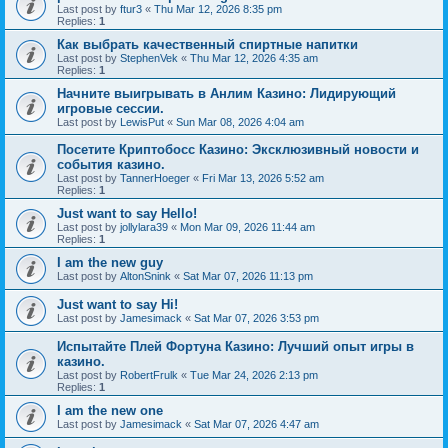
Last post by
ftur3
«
Thu Mar 12, 2026 8:35 pm
Replies:
1
Как выбрать качественный спиртные напитки
Last post by
StephenVek
«
Thu Mar 12, 2026 4:35 am
Replies:
1
Начните выигрывать в Анлим Казино: Лидирующий
игровые сессии.
Last post by
LewisPut
«
Sun Mar 08, 2026 4:04 am
Посетите Криптобосс Казино: Эксклюзивный новости и
события казино.
Last post by
TannerHoeger
«
Fri Mar 13, 2026 5:52 am
Replies:
1
Just want to say Hello!
Last post by
jollylara39
«
Mon Mar 09, 2026 11:44 am
Replies:
1
I am the new guy
Last post by
AltonSnink
«
Sat Mar 07, 2026 11:13 pm
Just want to say Hi!
Last post by
Jamesimack
«
Sat Mar 07, 2026 3:53 pm
Испытайте Плей Фортуна Казино: Лучший опыт игры в
казино.
Last post by
RobertFrulk
«
Tue Mar 24, 2026 2:13 pm
Replies:
1
I am the new one
Last post by
Jamesimack
«
Sat Mar 07, 2026 4:47 am