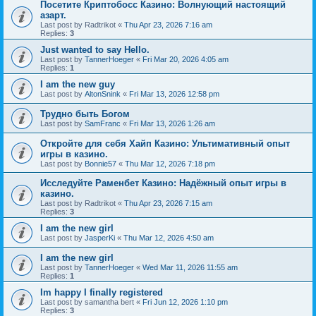
Посетите Криптобосс Казино: Волнующий настоящий
азарт.
Last post by
Radtrikot
«
Thu Apr 23, 2026 7:16 am
Replies:
3
Just wanted to say Hello.
Last post by
TannerHoeger
«
Fri Mar 20, 2026 4:05 am
Replies:
1
I am the new guy
Last post by
AltonSnink
«
Fri Mar 13, 2026 12:58 pm
Трудно быть Богом
Last post by
SamFranc
«
Fri Mar 13, 2026 1:26 am
Откройте для себя Хайп Казино: Ультимативный опыт
игры в казино.
Last post by
Bonnie57
«
Thu Mar 12, 2026 7:18 pm
Исследуйте Раменбет Казино: Надёжный опыт игры в
казино.
Last post by
Radtrikot
«
Thu Apr 23, 2026 7:15 am
Replies:
3
I am the new girl
Last post by
JasperKi
«
Thu Mar 12, 2026 4:50 am
I am the new girl
Last post by
TannerHoeger
«
Wed Mar 11, 2026 11:55 am
Replies:
1
Im happy I finally registered
Last post by
samantha bert
«
Fri Jun 12, 2026 1:10 pm
Replies:
3