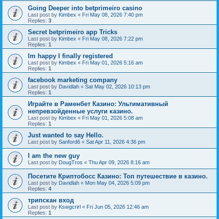
Going Deeper into betprimeiro casino
Last post by
Kimbex
«
Fri May 08, 2026 7:40 pm
Replies:
3
Secret betprimeiro app Tricks
Last post by
Kimbex
«
Fri May 08, 2026 7:22 pm
Replies:
1
Im happy I finally registered
Last post by
Kimbex
«
Fri May 01, 2026 5:16 am
Replies:
1
facebook marketing company
Last post by
Davidlah
«
Sat May 02, 2026 10:13 pm
Replies:
1
Играйте в Раменбет Казино: Ультимативный
непревзойденные услуги казино.
Last post by
Kimbex
«
Fri May 01, 2026 5:08 am
Replies:
1
Just wanted to say Hello.
Last post by
Sanford6
«
Sat Apr 11, 2026 4:36 pm
I am the new guy
Last post by
DougTros
«
Thu Apr 09, 2026 8:16 am
Посетите Криптобосс Казино: Топ путешествие в казино.
Last post by
Davidlah
«
Mon May 04, 2026 5:09 pm
Replies:
4
трипскан вход
Last post by
Kswgcrirl
«
Fri Jun 05, 2026 12:46 am
Replies:
1