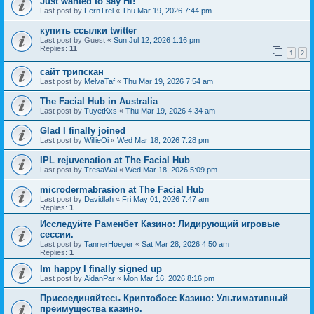
Just wanted to say Hi!
Last post by
FernTrel
«
Thu Mar 19, 2026 7:44 pm
купить ссылки twitter
Last post by
Guest
«
Sun Jul 12, 2026 1:16 pm
Replies:
11
1
2
сайт трипскан
Last post by
MelvaTaf
«
Thu Mar 19, 2026 7:54 am
The Facial Hub in Australia
Last post by
TuyetKxs
«
Thu Mar 19, 2026 4:34 am
Glad I finally joined
Last post by
WillieOi
«
Wed Mar 18, 2026 7:28 pm
IPL rejuvenation at The Facial Hub
Last post by
TresaWai
«
Wed Mar 18, 2026 5:09 pm
microdermabrasion at The Facial Hub
Last post by
Davidlah
«
Fri May 01, 2026 7:47 am
Replies:
1
Исследуйте Раменбет Казино: Лидирующий игровые
сессии.
Last post by
TannerHoeger
«
Sat Mar 28, 2026 4:50 am
Replies:
1
Im happy I finally signed up
Last post by
AidanPar
«
Mon Mar 16, 2026 8:16 pm
Присоединяйтесь Криптобосс Казино: Ультимативный
преимущества казино.