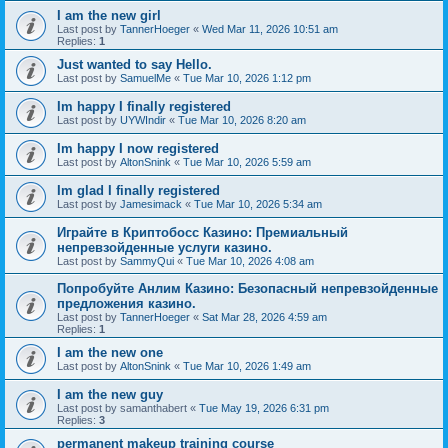
I am the new girl
Last post by
TannerHoeger
«
Wed Mar 11, 2026 10:51 am
Replies:
1
Just wanted to say Hello.
Last post by
SamuelMe
«
Tue Mar 10, 2026 1:12 pm
Im happy I finally registered
Last post by
UYWIndir
«
Tue Mar 10, 2026 8:20 am
Im happy I now registered
Last post by
AltonSnink
«
Tue Mar 10, 2026 5:59 am
Im glad I finally registered
Last post by
Jamesimack
«
Tue Mar 10, 2026 5:34 am
Играйте в Криптобосс Казино: Премиальный
непревзойденные услуги казино.
Last post by
SammyQui
«
Tue Mar 10, 2026 4:08 am
Попробуйте Анлим Казино: Безопасный непревзойденные
предложения казино.
Last post by
TannerHoeger
«
Sat Mar 28, 2026 4:59 am
Replies:
1
I am the new one
Last post by
AltonSnink
«
Tue Mar 10, 2026 1:49 am
I am the new guy
Last post by
samanthabert
«
Tue May 19, 2026 6:31 pm
Replies:
3
permanent makeup training course