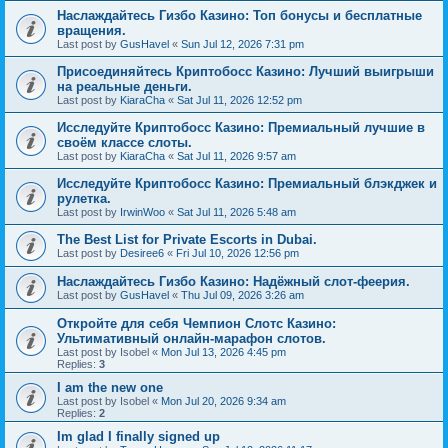
Наслаждайтесь Гизбо Казино: Топ бонусы и бесплатные
вращения.
Last post by
GusHavel
«
Sun Jul 12, 2026 7:31 pm
Присоединяйтесь Криптобосс Казино: Лучший выигрыши
на реальные деньги.
Last post by
KiaraCha
«
Sat Jul 11, 2026 12:52 pm
Исследуйте Криптобосс Казино: Премиальный лучшие в
своём классе слоты.
Last post by
KiaraCha
«
Sat Jul 11, 2026 9:57 am
Исследуйте Криптобосс Казино: Премиальный блэкджек и
рулетка.
Last post by
IrwinWoo
«
Sat Jul 11, 2026 5:48 am
The Best List for Private Escorts in Dubai.
Last post by
Desiree6
«
Fri Jul 10, 2026 12:56 pm
Наслаждайтесь Гизбо Казино: Надёжный слот-феерия.
Last post by
GusHavel
«
Thu Jul 09, 2026 3:26 am
Откройте для себя Чемпион Слотс Казино:
Ультимативный онлайн-марафон слотов.
Last post by
Isobel
«
Mon Jul 13, 2026 4:45 pm
Replies:
3
I am the new one
Last post by
Isobel
«
Mon Jul 20, 2026 9:34 am
Replies:
2
Im glad I finally signed up