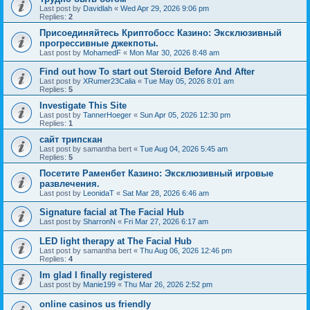
Last post by
Davidlah
«
Wed Apr 29, 2026 9:06 pm
Replies:
2
Присоединяйтесь Криптобосс Казино: Эксклюзивный
прогрессивные джекпоты.
Last post by
MohamedF
«
Mon Mar 30, 2026 8:48 am
Find out how To start out Steroid Before And After
Last post by
XRumer23Calia
«
Tue May 05, 2026 8:01 am
Replies:
5
Investigate This Site
Last post by
TannerHoeger
«
Sun Apr 05, 2026 12:30 pm
Replies:
1
сайт трипскан
Last post by
samantha bert
«
Tue Aug 04, 2026 5:45 am
Replies:
5
Посетите Раменбет Казино: Эксклюзивный игровые
развлечения.
Last post by
LeonidaT
«
Sat Mar 28, 2026 6:46 am
Signature facial at The Facial Hub
Last post by
SharronN
«
Fri Mar 27, 2026 6:17 am
LED light therapy at The Facial Hub
Last post by
samantha bert
«
Thu Aug 06, 2026 12:46 pm
Replies:
4
Im glad I finally registered
Last post by
Manie199
«
Thu Mar 26, 2026 2:52 pm
online casinos us friendly