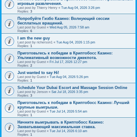
игровые развлечения.
Last post by
Thierry Henry
«
Tue Aug 04, 2026 3:26 pm
Replies:
3
Попробуйте Гизбо Казино: Волнующий сессии
бесплатных вращений.
Last post by
Guest
«
Wed Aug 05, 2026 7:58 am
Replies:
6
I am the new guy
Last post by
richerson1
«
Tue Aug 04, 2026 1:15 pm
Replies:
1
Приготовьтесь к победам в Криптобосс Казино:
Ультимативный возможности джекпота.
Last post by
Guest
«
Fri Jul 17, 2026 12:27 pm
Replies:
2
Just wanted to say Hi!
Last post by
Guest
«
Tue Aug 04, 2026 5:26 pm
Replies:
1
Schedule Your Dubai Escort and Massage Session Online
Last post by
Jenson
«
Sat Jul 18, 2026 3:35 pm
Replies:
3
Приготовьтесь к победам в Криптобосс Казино: Лучший
крупные выигрыши.
Last post by
Guest
«
Tue Jul 14, 2026 5:54 am
Replies:
1
Начните выигрывать в Криптобосс Казино:
Захватывающий максимальная ставка.
Last post by
Guest
«
Tue Jul 14, 2026 6:10 am
Replies:
1