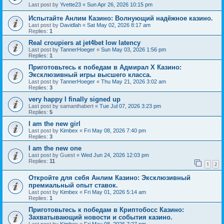
Last post by
Yvette23
«
Sun Apr 26, 2026 10:15 pm
Испытайте Анлим Казино: Волнующий надёжное казино.
Last post by
Davidlah
«
Sat May 02, 2026 8:17 am
Replies:
1
Real croupiers at jet4bet low latency
Last post by
TannerHoeger
«
Sun May 03, 2026 1:56 pm
Replies:
1
Приготовьтесь к победам в Адмирал Х Казино:
Эксклюзивный игры высшего класса.
Last post by
TannerHoeger
«
Thu May 21, 2026 3:02 am
Replies:
3
very happy I finally signed up
Last post by
samanthabert
«
Tue Jul 07, 2026 3:23 pm
Replies:
5
I am the new girl
Last post by
Kimbex
«
Fri May 08, 2026 7:40 pm
Replies:
3
I am the new one
Last post by
Guest
«
Wed Jun 24, 2026 12:03 pm
Replies:
11
1
2
Откройте для себя Анлим Казино: Эксклюзивный
премиальный опыт ставок.
Last post by
Kimbex
«
Fri May 01, 2026 5:14 am
Replies:
1
Приготовьтесь к победам в Криптобосс Казино:
Захватывающий новости и события казино.