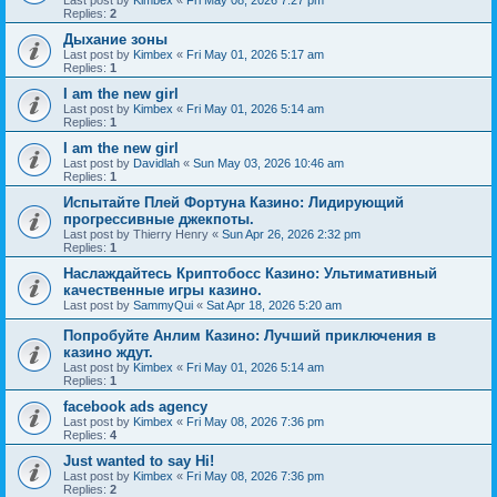
Last post by
Kimbex
«
Fri May 08, 2026 7:27 pm
Replies:
2
Дыхание зоны
Last post by
Kimbex
«
Fri May 01, 2026 5:17 am
Replies:
1
I am the new girl
Last post by
Kimbex
«
Fri May 01, 2026 5:14 am
Replies:
1
I am the new girl
Last post by
Davidlah
«
Sun May 03, 2026 10:46 am
Replies:
1
Испытайте Плей Фортуна Казино: Лидирующий
прогрессивные джекпоты.
Last post by
Thierry Henry
«
Sun Apr 26, 2026 2:32 pm
Replies:
1
Наслаждайтесь Криптобосс Казино: Ультимативный
качественные игры казино.
Last post by
SammyQui
«
Sat Apr 18, 2026 5:20 am
Попробуйте Анлим Казино: Лучший приключения в
казино ждут.
Last post by
Kimbex
«
Fri May 01, 2026 5:14 am
Replies:
1
facebook ads agency
Last post by
Kimbex
«
Fri May 08, 2026 7:36 pm
Replies:
4
Just wanted to say Hi!
Last post by
Kimbex
«
Fri May 08, 2026 7:36 pm
Replies:
2