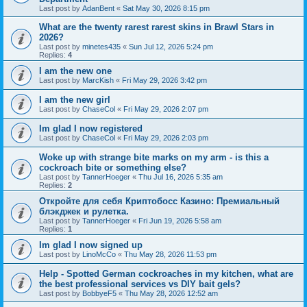
Last post by
AdanBent
«
Sat May 30, 2026 8:15 pm
What are the twenty rarest rarest skins in Brawl Stars in
2026?
Last post by
minetes435
«
Sun Jul 12, 2026 5:24 pm
Replies:
4
I am the new one
Last post by
MarcKish
«
Fri May 29, 2026 3:42 pm
I am the new girl
Last post by
ChaseCol
«
Fri May 29, 2026 2:07 pm
Im glad I now registered
Last post by
ChaseCol
«
Fri May 29, 2026 2:03 pm
Woke up with strange bite marks on my arm - is this a
cockroach bite or something else?
Last post by
TannerHoeger
«
Thu Jul 16, 2026 5:35 am
Replies:
2
Откройте для себя Криптобосс Казино: Премиальный
блэкджек и рулетка.
Last post by
TannerHoeger
«
Fri Jun 19, 2026 5:58 am
Replies:
1
Im glad I now signed up
Last post by
LinoMcCo
«
Thu May 28, 2026 11:53 pm
Help - Spotted German cockroaches in my kitchen, what are
the best professional services vs DIY bait gels?
Last post by
BobbyeF5
«
Thu May 28, 2026 12:52 am