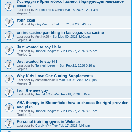
Исследуйте Криптобосс Казино: Лидирующий надёжное
казино.
Last post by
Nubbnorktek
«
Mon Mar 16, 2026 12:01 am
Replies:
1
трип скан
Last post by
GayMacre
«
Sat Feb 21, 2026 3:49 am
online casino gambling in las vegas usa casino
Last post by
Apklink26
«
Sat May 09, 2026 3:02 pm
Replies:
4
Just wanted to say Hello!
Last post by
TannerHoeger
«
Sun Feb 22, 2026 8:35 am
Replies:
1
Just wanted to say Hi!
Last post by
TannerHoeger
«
Sun Feb 22, 2026 8:16 am
Replies:
1
Why Kids Love Gnc Cutting Supplements
Last post by
samanthabert
«
Mon Jun 08, 2026 5:32 pm
Replies:
3
I am the new guy
Last post by
TeshaU52
«
Wed Feb 18, 2026 8:15 am
ABA therapy in Bloomfield: how to choose the right provider
and plan
Last post by
TannerHoeger
«
Sun Feb 22, 2026 8:31 am
Replies:
1
Personal training gyms in Webster
Last post by
CarolynP
«
Tue Feb 17, 2026 4:03 pm