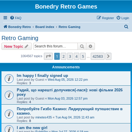
Bonedry Retro Games
FAQ
Register
Login
S
Bonedry Retro
Board index
Retro Gaming
e
Retro Gaming
a
Search
Advanced search
New Topic
r
c
Page
1
of
42583
1
2
3
4
5
42583
Next
1064567 topics
…
h
Announcements
Im happy I finally signed up
Last post by
Guest
«
Wed Aug 05, 2026 12:22 pm
Replies:
3
Радий, що нарешті долучився(-лася): нові фільми 2026
року
Last post by
Guest
«
Mon Aug 03, 2026 12:57 pm
Replies:
4
Попробуйте Гизбо Казино: Лидирующий путешествие в
казино.
Last post by
minetes435
«
Tue Aug 04, 2026 11:43 am
Replies:
8
I am the new girl
Last post by
EulahSto
«
Mon Jul 27, 2026 4:18 pm