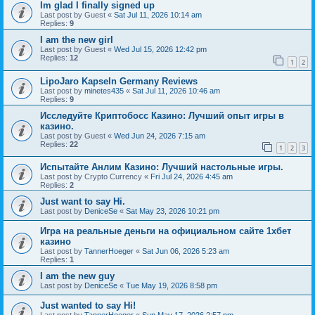
Im glad I finally signed up
Last post by
Guest
«
Sat Jul 11, 2026 10:14 am
Replies:
9
I am the new girl
Last post by
Guest
«
Wed Jul 15, 2026 12:42 pm
Replies:
12
1
2
LipoJaro Kapseln Germany Reviews
Last post by
minetes435
«
Sat Jul 11, 2026 10:46 am
Replies:
9
Исследуйте Криптобосс Казино: Лучший опыт игры в
казино.
Last post by
Guest
«
Wed Jun 24, 2026 7:15 am
Replies:
22
1
2
3
Испытайте Анлим Казино: Лучший настольные игры.
Last post by
Crypto Currency
«
Fri Jul 24, 2026 4:45 am
Replies:
2
Just want to say Hi.
Last post by
DeniceSe
«
Sat May 23, 2026 10:21 pm
Игра на реальные деньги на официальном сайте 1хбет
казино
Last post by
TannerHoeger
«
Sat Jun 06, 2026 5:23 am
Replies:
1
I am the new guy
Last post by
DeniceSe
«
Tue May 19, 2026 8:58 pm
Just wanted to say Hi!