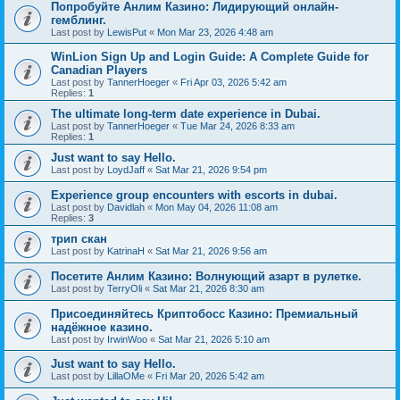
Попробуйте Анлим Казино: Лидирующий онлайн-
гемблинг.
Last post by
LewisPut
«
Mon Mar 23, 2026 4:48 am
WinLion Sign Up and Login Guide: A Complete Guide for
Canadian Players
Last post by
TannerHoeger
«
Fri Apr 03, 2026 5:42 am
Replies:
1
The ultimate long-term date experience in Dubai.
Last post by
TannerHoeger
«
Tue Mar 24, 2026 8:33 am
Replies:
1
Just want to say Hello.
Last post by
LoydJaff
«
Sat Mar 21, 2026 9:54 pm
Experience group encounters with escorts in dubai.
Last post by
Davidlah
«
Mon May 04, 2026 11:08 am
Replies:
3
трип скан
Last post by
KatrinaH
«
Sat Mar 21, 2026 9:56 am
Посетите Анлим Казино: Волнующий азарт в рулетке.
Last post by
TerryOli
«
Sat Mar 21, 2026 8:30 am
Присоединяйтесь Криптобосс Казино: Премиальный
надёжное казино.
Last post by
IrwinWoo
«
Sat Mar 21, 2026 5:10 am
Just want to say Hello.
Last post by
LillaOMe
«
Fri Mar 20, 2026 5:42 am