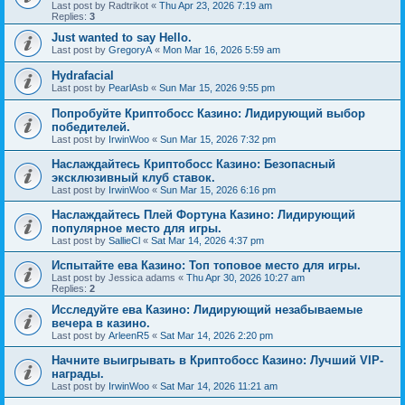
Last post by
Radtrikot
«
Thu Apr 23, 2026 7:19 am
Replies:
3
Just wanted to say Hello.
Last post by
GregoryA
«
Mon Mar 16, 2026 5:59 am
Hydrafacial
Last post by
PearlAsb
«
Sun Mar 15, 2026 9:55 pm
Попробуйте Криптобосс Казино: Лидирующий выбор
победителей.
Last post by
IrwinWoo
«
Sun Mar 15, 2026 7:32 pm
Наслаждайтесь Криптобосс Казино: Безопасный
эксклюзивный клуб ставок.
Last post by
IrwinWoo
«
Sun Mar 15, 2026 6:16 pm
Наслаждайтесь Плей Фортуна Казино: Лидирующий
популярное место для игры.
Last post by
SallieCl
«
Sat Mar 14, 2026 4:37 pm
Испытайте ева Казино: Топ топовое место для игры.
Last post by
Jessica adams
«
Thu Apr 30, 2026 10:27 am
Replies:
2
Исследуйте ева Казино: Лидирующий незабываемые
вечера в казино.
Last post by
ArleenR5
«
Sat Mar 14, 2026 2:20 pm
Начните выигрывать в Криптобосс Казино: Лучший VIP-
награды.
Last post by
IrwinWoo
«
Sat Mar 14, 2026 11:21 am