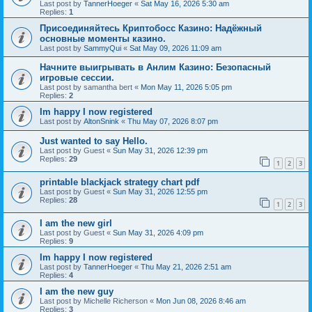
Last post by
TannerHoeger
«
Sat May 16, 2026 5:30 am
Replies:
1
Присоединяйтесь Криптобосс Казино: Надёжный
основные моменты казино.
Last post by
SammyQui
«
Sat May 09, 2026 11:09 am
Начните выигрывать в Анлим Казино: Безопасный
игровые сессии.
Last post by
samantha bert
«
Mon May 11, 2026 5:05 pm
Replies:
2
Im happy I now registered
Last post by
AltonSnink
«
Thu May 07, 2026 8:07 pm
Just wanted to say Hello.
Last post by
Guest
«
Sun May 31, 2026 12:39 pm
Replies:
29
1
2
3
printable blackjack strategy chart pdf
Last post by
Guest
«
Sun May 31, 2026 12:55 pm
Replies:
28
1
2
3
I am the new girl
Last post by
Guest
«
Sun May 31, 2026 4:09 pm
Replies:
9
Im happy I now registered
Last post by
TannerHoeger
«
Thu May 21, 2026 2:51 am
Replies:
4
I am the new guy
Last post by
Michelle Richerson
«
Mon Jun 08, 2026 8:46 am
Replies:
3