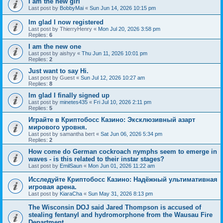
I am the new girl
Last post by
BobbyMai
«
Sun Jun 14, 2026 10:15 pm
Im glad I now registered
Last post by
ThierryHenry
«
Mon Jul 20, 2026 3:58 pm
Replies:
6
I am the new one
Last post by
aishyy
«
Thu Jun 11, 2026 10:01 pm
Replies:
2
Just want to say Hi.
Last post by
Guest
«
Sun Jul 12, 2026 10:27 am
Replies:
8
Im glad I finally signed up
Last post by
minetes435
«
Fri Jul 10, 2026 2:11 pm
Replies:
5
Играйте в Криптобосс Казино: Эксклюзивный азарт
мирового уровня.
Last post by
samantha bert
«
Sat Jun 06, 2026 5:34 pm
Replies:
2
How come do German cockroach nymphs seem to emerge in
waves - is this related to their instar stages?
Last post by
EmilSaun
«
Mon Jun 01, 2026 11:22 am
Исследуйте Криптобосс Казино: Надёжный ультимативная
игровая арена.
Last post by
KiaraCha
«
Sun May 31, 2026 8:13 pm
The Wisconsin DOJ said Jared Thompson is accused of
stealing fentanyl and hydromorphone from the Wausau Fire
Department