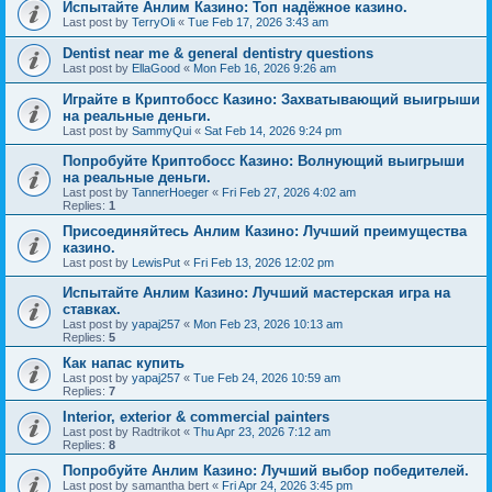
Испытайте Анлим Казино: Топ надёжное казино.
Last post by
TerryOli
«
Tue Feb 17, 2026 3:43 am
Dentist near me & general dentistry questions
Last post by
EllaGood
«
Mon Feb 16, 2026 9:26 am
Играйте в Криптобосс Казино: Захватывающий выигрыши
на реальные деньги.
Last post by
SammyQui
«
Sat Feb 14, 2026 9:24 pm
Попробуйте Криптобосс Казино: Волнующий выигрыши
на реальные деньги.
Last post by
TannerHoeger
«
Fri Feb 27, 2026 4:02 am
Replies:
1
Присоединяйтесь Анлим Казино: Лучший преимущества
казино.
Last post by
LewisPut
«
Fri Feb 13, 2026 12:02 pm
Испытайте Анлим Казино: Лучший мастерская игра на
ставках.
Last post by
yapaj257
«
Mon Feb 23, 2026 10:13 am
Replies:
5
Как напас купить
Last post by
yapaj257
«
Tue Feb 24, 2026 10:59 am
Replies:
7
Interior, exterior & commercial painters
Last post by
Radtrikot
«
Thu Apr 23, 2026 7:12 am
Replies:
8
Попробуйте Анлим Казино: Лучший выбор победителей.
Last post by
samantha bert
«
Fri Apr 24, 2026 3:45 pm