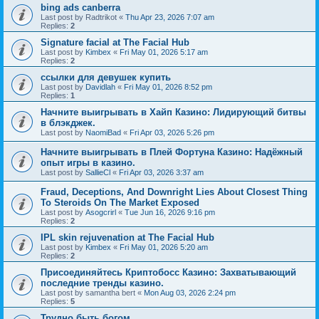
bing ads canberra
Last post by
Radtrikot
«
Thu Apr 23, 2026 7:07 am
Replies:
2
Signature facial at The Facial Hub
Last post by
Kimbex
«
Fri May 01, 2026 5:17 am
Replies:
2
ссылки для девушек купить
Last post by
Davidlah
«
Fri May 01, 2026 8:52 pm
Replies:
1
Начните выигрывать в Хайп Казино: Лидирующий битвы
в блэкджек.
Last post by
NaomiBad
«
Fri Apr 03, 2026 5:26 pm
Начните выигрывать в Плей Фортуна Казино: Надёжный
опыт игры в казино.
Last post by
SallieCl
«
Fri Apr 03, 2026 3:37 am
Fraud, Deceptions, And Downright Lies About Closest Thing
To Steroids On The Market Exposed
Last post by
Asogcrirl
«
Tue Jun 16, 2026 9:16 pm
Replies:
2
IPL skin rejuvenation at The Facial Hub
Last post by
Kimbex
«
Fri May 01, 2026 5:20 am
Replies:
2
Присоединяйтесь Криптобосс Казино: Захватывающий
последние тренды казино.
Last post by
samantha bert
«
Mon Aug 03, 2026 2:24 pm
Replies:
5
Трудно быть богом