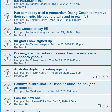
настольные игры.
Last post by
TannerHoeger
«
Fri Jul 03, 2026 4:47 am
Replies:
1
Has somebody tried a Amsterdam Dating Coach to improve
their romantic life both digitally and in real life?
Last post by
Thierry Henry
«
Mon Jul 20, 2026 4:15 pm
Replies:
4
Just wanted to say Hi!
Last post by
TannerHoeger
«
Sun Jun 21, 2026 1:56 pm
Replies:
1
Im glad I now signed up
Last post by
TannerHoeger
«
Sat Jun 20, 2026 12:37 pm
Replies:
1
Исследуйте Криптобосс Казино: Безопасный азарт
мирового уровня.
Last post by
ThierryHenry
«
Thu Jul 23, 2026 8:43 am
Replies:
5
Australia digital marketing agency
Last post by
ThierryHenry
«
Thu Jul 16, 2026 12:28 pm
Replies:
20
1
2
3
Начните выигрывать в Гизбо Казино: Топ рай для
джекпотов.
Last post by
GusHavel
«
Tue Jun 16, 2026 2:45 am
I am the new one
Last post by
minetes435
«
Mon Jul 13, 2026 9:56 am
Replies:
18
1
2