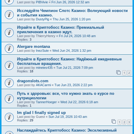
Last post by
PIBVivie
«
Fri Jun 26, 2026 12:32 am
Исследуйте Чемпион Слотс Казино: Волнующий новости
и события казино.
Last post by
DustyPig
«
Thu Jun 25, 2026 1:20 pm
Играйте в Криптобосс Казино: Премиальный
приключения в казино ждут.
Last post by
ThierryHenry
«
Fri Jul 24, 2026 10:48 am
Replies:
3
Alergare montana
Last post by
InezSute
«
Wed Jun 24, 2026 1:32 pm
Играйте в Криптобосс Казино: Надёжный ежедневные
бесплатные вращения.
Last post by
minetes435
«
Tue Jul 21, 2026 7:09 pm
Replies:
18
1
2
dragonslots.com
Last post by
AKACarmi
«
Tue Jun 23, 2026 2:22 pm
Путь к здоровью: все, что нужно знать о курсе по
нутрициологии
Last post by
TannerHoeger
«
Wed Jul 22, 2026 6:18 am
Replies:
1
Im glad I finally signed up
Last post by
Guest
«
Sun Jul 19, 2026 10:43 am
Replies:
29
1
2
3
Наслаждайтесь Криптобосс Казино: Эксклюзивный