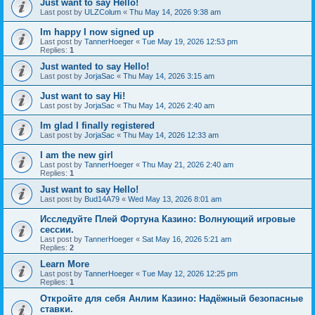
Just want to say Hello!
Last post by
ULZColum
«
Thu May 14, 2026 9:38 am
Im happy I now signed up
Last post by
TannerHoeger
«
Tue May 19, 2026 12:53 pm
Replies:
1
Just wanted to say Hello!
Last post by
JorjaSac
«
Thu May 14, 2026 3:15 am
Just want to say Hi!
Last post by
JorjaSac
«
Thu May 14, 2026 2:40 am
Im glad I finally registered
Last post by
JorjaSac
«
Thu May 14, 2026 12:33 am
I am the new girl
Last post by
TannerHoeger
«
Thu May 21, 2026 2:40 am
Replies:
1
Just want to say Hello!
Last post by
Bud14A79
«
Wed May 13, 2026 8:01 am
Исследуйте Плей Фортуна Казино: Волнующий игровые
сессии.
Last post by
TannerHoeger
«
Sat May 16, 2026 5:21 am
Replies:
2
Learn More
Last post by
TannerHoeger
«
Tue May 12, 2026 12:25 pm
Replies:
1
Откройте для себя Анлим Казино: Надёжный безопасные
ставки.