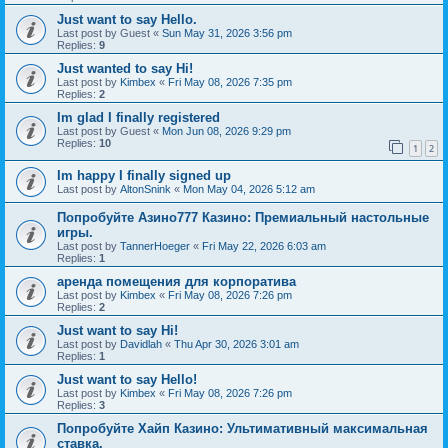
Just want to say Hello.
Last post by
Guest
«
Sun May 31, 2026 3:56 pm
Replies:
9
Just wanted to say Hi!
Last post by
Kimbex
«
Fri May 08, 2026 7:35 pm
Replies:
2
Im glad I finally registered
Last post by
Guest
«
Mon Jun 08, 2026 9:29 pm
Replies:
10
1
2
Im happy I finally signed up
Last post by
AltonSnink
«
Mon May 04, 2026 5:12 am
Попробуйте Азино777 Казино: Премиальный настольные
игры.
Last post by
TannerHoeger
«
Fri May 22, 2026 6:03 am
Replies:
1
аренда помещения для корпоратива
Last post by
Kimbex
«
Fri May 08, 2026 7:26 pm
Replies:
2
Just want to say Hi!
Last post by
Davidlah
«
Thu Apr 30, 2026 3:01 am
Replies:
1
Just want to say Hello!
Last post by
Kimbex
«
Fri May 08, 2026 7:26 pm
Replies:
3
Попробуйте Хайп Казино: Ультимативный максимальная
ставка.