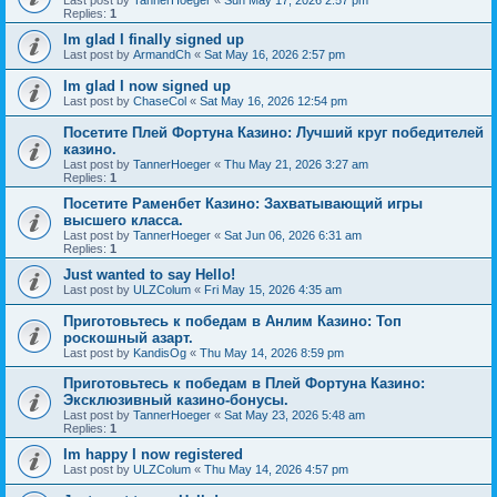
Last post by
TannerHoeger
«
Sun May 17, 2026 2:57 pm
Replies:
1
Im glad I finally signed up
Last post by
ArmandCh
«
Sat May 16, 2026 2:57 pm
Im glad I now signed up
Last post by
ChaseCol
«
Sat May 16, 2026 12:54 pm
Посетите Плей Фортуна Казино: Лучший круг победителей
казино.
Last post by
TannerHoeger
«
Thu May 21, 2026 3:27 am
Replies:
1
Посетите Раменбет Казино: Захватывающий игры
высшего класса.
Last post by
TannerHoeger
«
Sat Jun 06, 2026 6:31 am
Replies:
1
Just wanted to say Hello!
Last post by
ULZColum
«
Fri May 15, 2026 4:35 am
Приготовьтесь к победам в Анлим Казино: Топ
роскошный азарт.
Last post by
KandisOg
«
Thu May 14, 2026 8:59 pm
Приготовьтесь к победам в Плей Фортуна Казино:
Эксклюзивный казино-бонусы.
Last post by
TannerHoeger
«
Sat May 23, 2026 5:48 am
Replies:
1
Im happy I now registered
Last post by
ULZColum
«
Thu May 14, 2026 4:57 pm