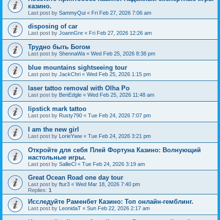
казино.
Last post by
SammyQui
«
Fri Feb 27, 2026 7:06 am
disposing of car
Last post by
JoannGre
«
Fri Feb 27, 2026 12:26 am
Трудно быть Богом
Last post by
ShennaWa
«
Wed Feb 25, 2026 8:38 pm
blue mountains sightseeing tour
Last post by
JackChri
«
Wed Feb 25, 2026 1:15 pm
laser tattoo removal with Olha Po
Last post by
BenEdgle
«
Wed Feb 25, 2026 11:48 am
lipstick mark tattoo
Last post by
Rusty790
«
Tue Feb 24, 2026 7:07 pm
I am the new girl
Last post by
LorieYww
«
Tue Feb 24, 2026 3:21 pm
Откройте для себя Плей Фортуна Казино: Волнующий
настольные игры.
Last post by
SallieCl
«
Tue Feb 24, 2026 3:19 am
Great Ocean Road one day tour
Last post by
ftur3
«
Wed Mar 18, 2026 7:40 pm
Replies:
1
Исследуйте Раменбет Казино: Топ онлайн-гемблинг.
Last post by
LeonidaT
«
Sun Feb 22, 2026 2:17 am