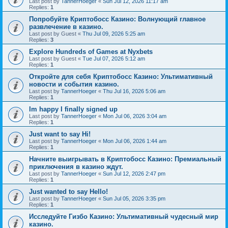
Last post by
TannerHoeger
«
Sun Jul 12, 2026 11:17 am
Replies:
1
Попробуйте Криптобосс Казино: Волнующий главное
развлечение в казино.
Last post by
Guest
«
Thu Jul 09, 2026 5:25 am
Replies:
3
Explore Hundreds of Games at Nyxbets
Last post by
Guest
«
Tue Jul 07, 2026 5:12 am
Replies:
1
Откройте для себя Криптобосс Казино: Ультимативный
новости и события казино.
Last post by
TannerHoeger
«
Thu Jul 16, 2026 5:06 am
Replies:
1
Im happy I finally signed up
Last post by
TannerHoeger
«
Mon Jul 06, 2026 3:04 am
Replies:
1
Just want to say Hi!
Last post by
TannerHoeger
«
Mon Jul 06, 2026 1:44 am
Replies:
1
Начните выигрывать в Криптобосс Казино: Премиальный
приключения в казино ждут.
Last post by
TannerHoeger
«
Sun Jul 12, 2026 2:47 pm
Replies:
1
Just wanted to say Hello!
Last post by
TannerHoeger
«
Sun Jul 05, 2026 3:35 pm
Replies:
1
Исследуйте Гизбо Казино: Ультимативный чудесный мир
казино.