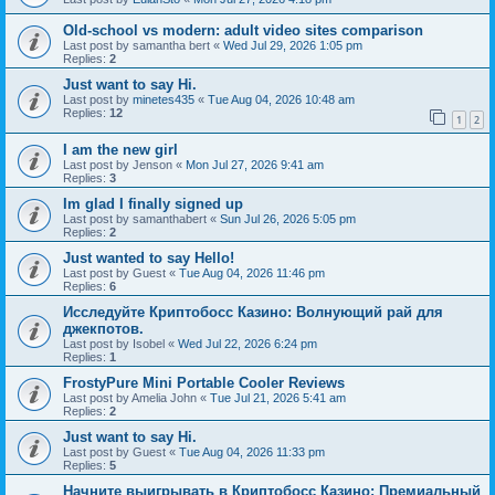
Old-school vs modern: adult video sites comparison
Last post by
samantha bert
«
Wed Jul 29, 2026 1:05 pm
Replies:
2
Just want to say Hi.
Last post by
minetes435
«
Tue Aug 04, 2026 10:48 am
Replies:
12
1
2
I am the new girl
Last post by
Jenson
«
Mon Jul 27, 2026 9:41 am
Replies:
3
Im glad I finally signed up
Last post by
samanthabert
«
Sun Jul 26, 2026 5:05 pm
Replies:
2
Just wanted to say Hello!
Last post by
Guest
«
Tue Aug 04, 2026 11:46 pm
Replies:
6
Исследуйте Криптобосс Казино: Волнующий рай для
джекпотов.
Last post by
Isobel
«
Wed Jul 22, 2026 6:24 pm
Replies:
1
FrostyPure Mini Portable Cooler Reviews
Last post by
Amelia John
«
Tue Jul 21, 2026 5:41 am
Replies:
2
Just want to say Hi.
Last post by
Guest
«
Tue Aug 04, 2026 11:33 pm
Replies:
5
Начните выигрывать в Криптобосс Казино: Премиальный