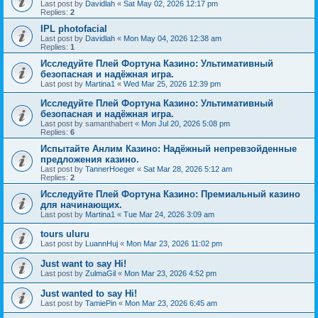
Last post by
Davidlah
«
Sat May 02, 2026 12:17 pm
Replies:
2
IPL photofacial
Last post by
Davidlah
«
Mon May 04, 2026 12:38 am
Replies:
1
Исследуйте Плей Фортуна Казино: Ультимативный
безопасная и надёжная игра.
Last post by
Martina1
«
Wed Mar 25, 2026 12:39 pm
Исследуйте Плей Фортуна Казино: Ультимативный
безопасная и надёжная игра.
Last post by
samanthabert
«
Mon Jul 20, 2026 5:08 pm
Replies:
6
Испытайте Анлим Казино: Надёжный непревзойденные
предложения казино.
Last post by
TannerHoeger
«
Sat Mar 28, 2026 5:12 am
Replies:
2
Исследуйте Плей Фортуна Казино: Премиальный казино
для начинающих.
Last post by
Martina1
«
Tue Mar 24, 2026 3:09 am
tours uluru
Last post by
LuannHuj
«
Mon Mar 23, 2026 11:02 pm
Just want to say Hi!
Last post by
ZulmaGil
«
Mon Mar 23, 2026 4:52 pm
Just wanted to say Hi!
Last post by
TamiePin
«
Mon Mar 23, 2026 6:45 am