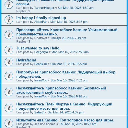
сессии.
Last post by
TannerHoeger
«
Sat Mar 28, 2026 4:50 am
Replies:
1
Im happy I finally signed up
Last post by
AidanPar
«
Mon Mar 16, 2026 8:16 pm
Присоединяйтесь Криптобосс Казино: Ультимативный
преимущества казино.
Last post by
Radtrikot
«
Thu Apr 23, 2026 7:19 am
Replies:
3
Just wanted to say Hello.
Last post by
GregoryA
«
Mon Mar 16, 2026 5:59 am
Hydrafacial
Last post by
PearlAsb
«
Sun Mar 15, 2026 9:55 pm
Попробуйте Криптобосс Казино: Лидирующий выбор
победителей.
Last post by
IrwinWoo
«
Sun Mar 15, 2026 7:32 pm
Наслаждайтесь Криптобосс Казино: Безопасный
эксклюзивный клуб ставок.
Last post by
IrwinWoo
«
Sun Mar 15, 2026 6:16 pm
Наслаждайтесь Плей Фортуна Казино: Лидирующий
популярное место для игры.
Last post by
SallieCl
«
Sat Mar 14, 2026 4:37 pm
Испытайте ева Казино: Топ топовое место для игры.
Last post by
Jessica adams
«
Thu Apr 30, 2026 10:27 am
Replies:
2