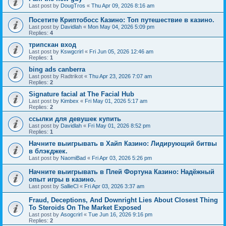
Last post by
DougTros
«
Thu Apr 09, 2026 8:16 am
Посетите Криптобосс Казино: Топ путешествие в казино.
Last post by
Davidlah
«
Mon May 04, 2026 5:09 pm
Replies:
4
трипскан вход
Last post by
Kswgcrirl
«
Fri Jun 05, 2026 12:46 am
Replies:
1
bing ads canberra
Last post by
Radtrikot
«
Thu Apr 23, 2026 7:07 am
Replies:
2
Signature facial at The Facial Hub
Last post by
Kimbex
«
Fri May 01, 2026 5:17 am
Replies:
2
ссылки для девушек купить
Last post by
Davidlah
«
Fri May 01, 2026 8:52 pm
Replies:
1
Начните выигрывать в Хайп Казино: Лидирующий битвы
в блэкджек.
Last post by
NaomiBad
«
Fri Apr 03, 2026 5:26 pm
Начните выигрывать в Плей Фортуна Казино: Надёжный
опыт игры в казино.
Last post by
SallieCl
«
Fri Apr 03, 2026 3:37 am
Fraud, Deceptions, And Downright Lies About Closest Thing
To Steroids On The Market Exposed
Last post by
Asogcrirl
«
Tue Jun 16, 2026 9:16 pm
Replies:
2