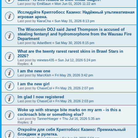
Last post by
EmilSaun
«
Mon Jun 01, 2026 11:22 am
Исследуйте Криптобосс Казино: Надёжный ультимативная
игровая арена.
Last post by
KiaraCha
«
Sun May 31, 2026 8:13 pm
The Wisconsin DOJ said Jared Thompson is accused of
stealing fentanyl and hydromorphone from the Wausau Fire
Department
Last post by
AdanBent
«
Sat May 30, 2026 8:15 pm
What are the twenty rarest rarest skins in Brawl Stars in
2026?
Last post by
minetes435
«
Sun Jul 12, 2026 5:24 pm
Replies:
4
I am the new one
Last post by
MarcKish
«
Fri May 29, 2026 3:42 pm
I am the new girl
Last post by
ChaseCol
«
Fri May 29, 2026 2:07 pm
Im glad I now registered
Last post by
ChaseCol
«
Fri May 29, 2026 2:03 pm
Woke up with strange bite marks on my arm - is this a
cockroach bite or something else?
Last post by
TannerHoeger
«
Thu Jul 16, 2026 5:35 am
Replies:
2
Откройте для себя Криптобосс Казино: Премиальный
блэкджек и рулетка.