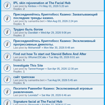
IPL skin rejuvenation at The Facial Hub
Last post by
Kimbex
«
Fri May 01, 2026 5:20 am
Replies:
2
Присоединяйтесь Криптобосс Казино: Захватывающий
последние тренды казино.
Last post by
samantha bert
«
Mon Aug 03, 2026 2:24 pm
Replies:
5
Трудно быть богом
Last post by
Davidlah
«
Wed Apr 29, 2026 9:06 pm
Replies:
2
Присоединяйтесь Криптобосс Казино: Эксклюзивный
прогрессивные джекпоты.
Last post by
MohamedF
«
Mon Mar 30, 2026 8:48 am
Find out how To start out Steroid Before And After
Last post by
XRumer23Calia
«
Tue May 05, 2026 8:01 am
Replies:
5
Investigate This Site
Last post by
TannerHoeger
«
Sun Apr 05, 2026 12:30 pm
Replies:
1
сайт трипскан
Last post by
samantha bert
«
Tue Aug 04, 2026 5:45 am
Replies:
5
Посетите Раменбет Казино: Эксклюзивный игровые
развлечения.
Last post by
LeonidaT
«
Sat Mar 28, 2026 6:46 am
Signature facial at The Facial Hub
Last post by
SharronN
«
Fri Mar 27, 2026 6:17 am