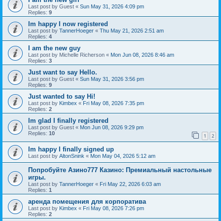
Last post by
Guest
«
Sun May 31, 2026 4:09 pm
Replies:
9
Im happy I now registered
Last post by
TannerHoeger
«
Thu May 21, 2026 2:51 am
Replies:
4
I am the new guy
Last post by
Michelle Richerson
«
Mon Jun 08, 2026 8:46 am
Replies:
3
Just want to say Hello.
Last post by
Guest
«
Sun May 31, 2026 3:56 pm
Replies:
9
Just wanted to say Hi!
Last post by
Kimbex
«
Fri May 08, 2026 7:35 pm
Replies:
2
Im glad I finally registered
Last post by
Guest
«
Mon Jun 08, 2026 9:29 pm
Replies:
10
1
2
Im happy I finally signed up
Last post by
AltonSnink
«
Mon May 04, 2026 5:12 am
Попробуйте Азино777 Казино: Премиальный настольные
игры.
Last post by
TannerHoeger
«
Fri May 22, 2026 6:03 am
Replies:
1
аренда помещения для корпоратива
Last post by
Kimbex
«
Fri May 08, 2026 7:26 pm
Replies:
2