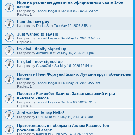
Игра на реальные деньги на официальном сайте 1хбет
казино
Last post by
TannerHoeger
«
Sat Jun 06, 2026 5:23 am
Replies:
1
I am the new guy
Last post by
DeniceSe
«
Tue May 19, 2026 8:58 pm
Just wanted to say Hi!
Last post by
TannerHoeger
«
Sun May 17, 2026 2:57 pm
Replies:
1
Im glad I finally signed up
Last post by
ArmandCh
«
Sat May 16, 2026 2:57 pm
Im glad I now signed up
Last post by
ChaseCol
«
Sat May 16, 2026 12:54 pm
Посетите Плей Фортуна Казино: Лучший круг победителей
казино.
Last post by
TannerHoeger
«
Thu May 21, 2026 3:27 am
Replies:
1
Посетите Раменбет Казино: Захватывающий игры
высшего класса.
Last post by
TannerHoeger
«
Sat Jun 06, 2026 6:31 am
Replies:
1
Just wanted to say Hello!
Last post by
ULZColum
«
Fri May 15, 2026 4:35 am
Приготовьтесь к победам в Анлим Казино: Топ
роскошный азарт.
Last post by
KandisOg
«
Thu May 14, 2026 8:59 pm