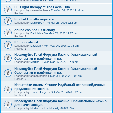
LED light therapy at The Facial Hub
Last post by
samantha bert
«
Thu Aug 06, 2026 12:46 pm
Replies:
4
Im glad I finally registered
Last post by
Manie199
«
Thu Mar 26, 2026 2:52 pm
online casinos us friendly
Last post by
Davidlah
«
Sat May 02, 2026 12:17 pm
Replies:
2
IPL photofacial
Last post by
Davidlah
«
Mon May 04, 2026 12:38 am
Replies:
1
Исследуйте Плей Фортуна Казино: Ультимативный
безопасная и надёжная игра.
Last post by
Martina1
«
Wed Mar 25, 2026 12:39 pm
Исследуйте Плей Фортуна Казино: Ультимативный
безопасная и надёжная игра.
Last post by
samanthabert
«
Mon Jul 20, 2026 5:08 pm
Replies:
6
Испытайте Анлим Казино: Надёжный непревзойденные
предложения казино.
Last post by
TannerHoeger
«
Sat Mar 28, 2026 5:12 am
Replies:
2
Исследуйте Плей Фортуна Казино: Премиальный казино
для начинающих.
Last post by
Martina1
«
Tue Mar 24, 2026 3:09 am