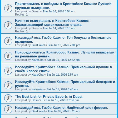
Приготовьтесь к победам в Криптобосс Казино: Лучший
крупные выигрыши.
Last post by
Guest
«
Tue Jul 14, 2026 5:54 am
Replies:
1
Начните выигрывать в Криптобосс Казино:
Захватывающий максимальная ставка.
Last post by
Guest
«
Tue Jul 14, 2026 6:10 am
Replies:
1
Наслаждайтесь Гизбо Казино: Топ бонусы и бесплатные
вращения.
Last post by
GusHavel
«
Sun Jul 12, 2026 7:31 pm
Присоединяйтесь Криптобосс Казино: Лучший выигрыши
на реальные деньги.
Last post by
KiaraCha
«
Sat Jul 11, 2026 12:52 pm
Исследуйте Криптобосс Казино: Премиальный лучшие в
своём классе слоты.
Last post by
KiaraCha
«
Sat Jul 11, 2026 9:57 am
Исследуйте Криптобосс Казино: Премиальный блэкджек и
рулетка.
Last post by
IrwinWoo
«
Sat Jul 11, 2026 5:48 am
The Best List for Private Escorts in Dubai.
Last post by
Desiree6
«
Fri Jul 10, 2026 12:56 pm
Наслаждайтесь Гизбо Казино: Надёжный слот-феерия.
Last post by
GusHavel
«
Thu Jul 09, 2026 3:26 am