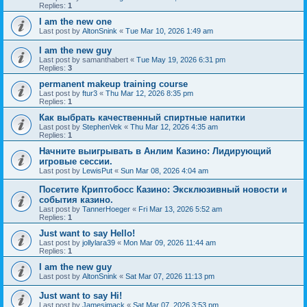
Replies:
1
I am the new one
Last post by
AltonSnink
«
Tue Mar 10, 2026 1:49 am
I am the new guy
Last post by
samanthabert
«
Tue May 19, 2026 6:31 pm
Replies:
3
permanent makeup training course
Last post by
ftur3
«
Thu Mar 12, 2026 8:35 pm
Replies:
1
Как выбрать качественный спиртные напитки
Last post by
StephenVek
«
Thu Mar 12, 2026 4:35 am
Replies:
1
Начните выигрывать в Анлим Казино: Лидирующий
игровые сессии.
Last post by
LewisPut
«
Sun Mar 08, 2026 4:04 am
Посетите Криптобосс Казино: Эксклюзивный новости и
события казино.
Last post by
TannerHoeger
«
Fri Mar 13, 2026 5:52 am
Replies:
1
Just want to say Hello!
Last post by
jollylara39
«
Mon Mar 09, 2026 11:44 am
Replies:
1
I am the new guy
Last post by
AltonSnink
«
Sat Mar 07, 2026 11:13 pm
Just want to say Hi!
Last post by
Jamesimack
«
Sat Mar 07, 2026 3:53 pm