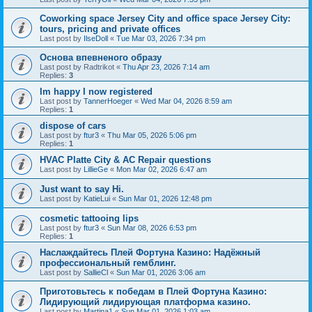
Coworking space Jersey City and office space Jersey City:
tours, pricing and private offices
Last post by
IlseDoll
«
Tue Mar 03, 2026 7:34 pm
Основа впевненого образу
Last post by
Radtrikot
«
Thu Apr 23, 2026 7:14 am
Replies:
3
Im happy I now registered
Last post by
TannerHoeger
«
Wed Mar 04, 2026 8:59 am
Replies:
1
dispose of cars
Last post by
ftur3
«
Thu Mar 05, 2026 5:06 pm
Replies:
1
HVAC Platte City & AC Repair questions
Last post by
LillieGe
«
Mon Mar 02, 2026 6:47 am
Just want to say Hi.
Last post by
KatieLui
«
Sun Mar 01, 2026 12:48 pm
cosmetic tattooing lips
Last post by
ftur3
«
Sun Mar 08, 2026 6:53 pm
Replies:
1
Наслаждайтесь Плей Фортуна Казино: Надёжный
профессиональный гемблинг.
Last post by
SallieCl
«
Sun Mar 01, 2026 3:06 am
Приготовьтесь к победам в Плей Фортуна Казино:
Лидирующий лидирующая платформа казино.
Last post by
Martina1
«
Sun Mar 01, 2026 1:03 am