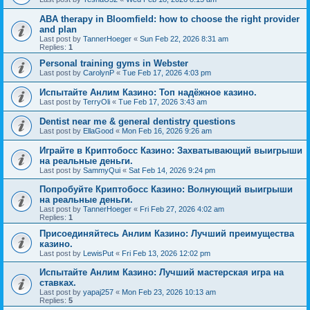
ABA therapy in Bloomfield: how to choose the right provider
and plan
Last post by
TannerHoeger
«
Sun Feb 22, 2026 8:31 am
Replies:
1
Personal training gyms in Webster
Last post by
CarolynP
«
Tue Feb 17, 2026 4:03 pm
Испытайте Анлим Казино: Топ надёжное казино.
Last post by
TerryOli
«
Tue Feb 17, 2026 3:43 am
Dentist near me & general dentistry questions
Last post by
EllaGood
«
Mon Feb 16, 2026 9:26 am
Играйте в Криптобосс Казино: Захватывающий выигрыши
на реальные деньги.
Last post by
SammyQui
«
Sat Feb 14, 2026 9:24 pm
Попробуйте Криптобосс Казино: Волнующий выигрыши
на реальные деньги.
Last post by
TannerHoeger
«
Fri Feb 27, 2026 4:02 am
Replies:
1
Присоединяйтесь Анлим Казино: Лучший преимущества
казино.
Last post by
LewisPut
«
Fri Feb 13, 2026 12:02 pm
Испытайте Анлим Казино: Лучший мастерская игра на
ставках.
Last post by
yapaj257
«
Mon Feb 23, 2026 10:13 am
Replies:
5