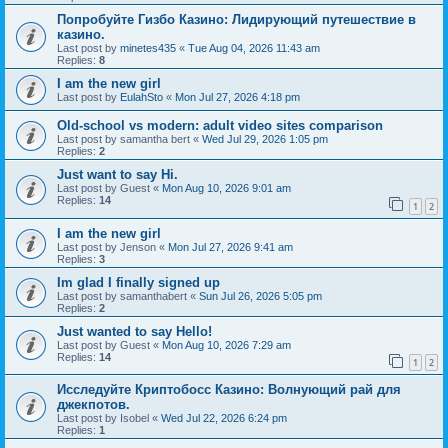
Попробуйте Гизбо Казино: Лидирующий путешествие в
казино.
Last post by
minetes435
«
Tue Aug 04, 2026 11:43 am
Replies:
8
I am the new girl
Last post by
EulahSto
«
Mon Jul 27, 2026 4:18 pm
Old-school vs modern: adult video sites comparison
Last post by
samantha bert
«
Wed Jul 29, 2026 1:05 pm
Replies:
2
Just want to say Hi.
Last post by
Guest
«
Mon Aug 10, 2026 9:01 am
Replies:
14
1
2
I am the new girl
Last post by
Jenson
«
Mon Jul 27, 2026 9:41 am
Replies:
3
Im glad I finally signed up
Last post by
samanthabert
«
Sun Jul 26, 2026 5:05 pm
Replies:
2
Just wanted to say Hello!
Last post by
Guest
«
Mon Aug 10, 2026 7:29 am
Replies:
14
1
2
Исследуйте Криптобосс Казино: Волнующий рай для
джекпотов.
Last post by
Isobel
«
Wed Jul 22, 2026 6:24 pm
Replies:
1