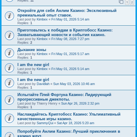
Replies:
11
1
2
Откройте для себя Анлим Казино: Эксклюзивный
премиальный опыт ставок.
Last post by
Kimbex
«
Fri May 01, 2026 5:14 am
Replies:
1
Приготовьтесь к победам в Криптобосс Казино:
Захватывающий новости и события казино.
Last post by
Kimbex
«
Fri May 08, 2026 7:27 pm
Replies:
2
Дыхание зоны
Last post by
Kimbex
«
Fri May 01, 2026 5:17 am
Replies:
1
I am the new girl
Last post by
Kimbex
«
Fri May 01, 2026 5:14 am
Replies:
1
I am the new girl
Last post by
Davidlah
«
Sun May 03, 2026 10:46 am
Replies:
1
Испытайте Плей Фортуна Казино: Лидирующий
прогрессивные джекпоты.
Last post by
Thierry Henry
«
Sun Apr 26, 2026 2:32 pm
Replies:
1
Наслаждайтесь Криптобосс Казино: Ультимативный
качественные игры казино.
Last post by
SammyQui
«
Sat Apr 18, 2026 5:20 am
Попробуйте Анлим Казино: Лучший приключения в
казино ждут.