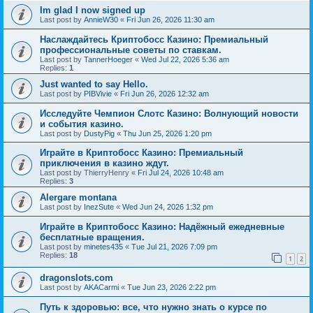
Im glad I now signed up
Last post by
AnnieW30
«
Fri Jun 26, 2026 11:30 am
Наслаждайтесь Криптобосс Казино: Премиальный
профессиональные советы по ставкам.
Last post by
TannerHoeger
«
Wed Jul 22, 2026 5:36 am
Replies:
1
Just wanted to say Hello.
Last post by
PIBVivie
«
Fri Jun 26, 2026 12:32 am
Исследуйте Чемпион Слотс Казино: Волнующий новости
и события казино.
Last post by
DustyPig
«
Thu Jun 25, 2026 1:20 pm
Играйте в Криптобосс Казино: Премиальный
приключения в казино ждут.
Last post by
ThierryHenry
«
Fri Jul 24, 2026 10:48 am
Replies:
3
Alergare montana
Last post by
InezSute
«
Wed Jun 24, 2026 1:32 pm
Играйте в Криптобосс Казино: Надёжный ежедневные
бесплатные вращения.
Last post by
minetes435
«
Tue Jul 21, 2026 7:09 pm
Replies:
18
1
2
dragonslots.com
Last post by
AKACarmi
«
Tue Jun 23, 2026 2:22 pm
Путь к здоровью: все, что нужно знать о курсе по