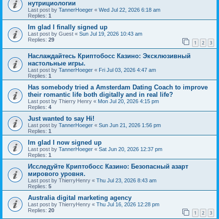
нутрициологии
Last post by
TannerHoeger
«
Wed Jul 22, 2026 6:18 am
Replies:
1
Im glad I finally signed up
Last post by
Guest
«
Sun Jul 19, 2026 10:43 am
Replies:
29
1
2
3
Наслаждайтесь Криптобосс Казино: Эксклюзивный
настольные игры.
Last post by
TannerHoeger
«
Fri Jul 03, 2026 4:47 am
Replies:
1
Has somebody tried a Amsterdam Dating Coach to improve
their romantic life both digitally and in real life?
Last post by
Thierry Henry
«
Mon Jul 20, 2026 4:15 pm
Replies:
4
Just wanted to say Hi!
Last post by
TannerHoeger
«
Sun Jun 21, 2026 1:56 pm
Replies:
1
Im glad I now signed up
Last post by
TannerHoeger
«
Sat Jun 20, 2026 12:37 pm
Replies:
1
Исследуйте Криптобосс Казино: Безопасный азарт
мирового уровня.
Last post by
ThierryHenry
«
Thu Jul 23, 2026 8:43 am
Replies:
5
Australia digital marketing agency
Last post by
ThierryHenry
«
Thu Jul 16, 2026 12:28 pm
Replies:
20
1
2
3