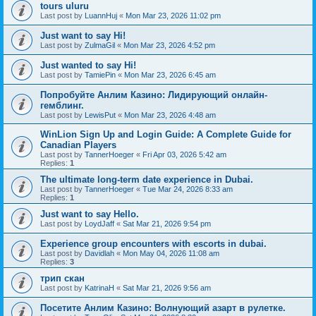
tours uluru
Last post by
LuannHuj
«
Mon Mar 23, 2026 11:02 pm
Just want to say Hi!
Last post by
ZulmaGil
«
Mon Mar 23, 2026 4:52 pm
Just wanted to say Hi!
Last post by
TamiePin
«
Mon Mar 23, 2026 6:45 am
Попробуйте Анлим Казино: Лидирующий онлайн-
гемблинг.
Last post by
LewisPut
«
Mon Mar 23, 2026 4:48 am
WinLion Sign Up and Login Guide: A Complete Guide for
Canadian Players
Last post by
TannerHoeger
«
Fri Apr 03, 2026 5:42 am
Replies:
1
The ultimate long-term date experience in Dubai.
Last post by
TannerHoeger
«
Tue Mar 24, 2026 8:33 am
Replies:
1
Just want to say Hello.
Last post by
LoydJaff
«
Sat Mar 21, 2026 9:54 pm
Experience group encounters with escorts in dubai.
Last post by
Davidlah
«
Mon May 04, 2026 11:08 am
Replies:
3
трип скан
Last post by
KatrinaH
«
Sat Mar 21, 2026 9:56 am
Посетите Анлим Казино: Волнующий азарт в рулетке.