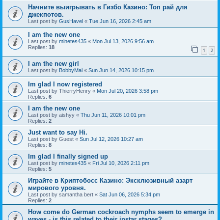
Начните выигрывать в Гизбо Казино: Топ рай для
джекпотов.
Last post by
GusHavel
«
Tue Jun 16, 2026 2:45 am
I am the new one
Last post by
minetes435
«
Mon Jul 13, 2026 9:56 am
Replies:
18
1
2
I am the new girl
Last post by
BobbyMai
«
Sun Jun 14, 2026 10:15 pm
Im glad I now registered
Last post by
ThierryHenry
«
Mon Jul 20, 2026 3:58 pm
Replies:
6
I am the new one
Last post by
aishyy
«
Thu Jun 11, 2026 10:01 pm
Replies:
2
Just want to say Hi.
Last post by
Guest
«
Sun Jul 12, 2026 10:27 am
Replies:
8
Im glad I finally signed up
Last post by
minetes435
«
Fri Jul 10, 2026 2:11 pm
Replies:
5
Играйте в Криптобосс Казино: Эксклюзивный азарт
мирового уровня.
Last post by
samantha bert
«
Sat Jun 06, 2026 5:34 pm
Replies:
2
How come do German cockroach nymphs seem to emerge in
waves - is this related to their instar stages?