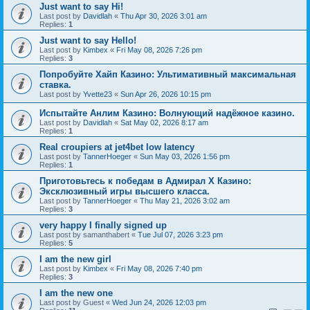
Just want to say Hi!
Last post by
Davidlah
«
Thu Apr 30, 2026 3:01 am
Replies:
1
Just want to say Hello!
Last post by
Kimbex
«
Fri May 08, 2026 7:26 pm
Replies:
3
Попробуйте Хайп Казино: Ультимативный максимальная
ставка.
Last post by
Yvette23
«
Sun Apr 26, 2026 10:15 pm
Испытайте Анлим Казино: Волнующий надёжное казино.
Last post by
Davidlah
«
Sat May 02, 2026 8:17 am
Replies:
1
Real croupiers at jet4bet low latency
Last post by
TannerHoeger
«
Sun May 03, 2026 1:56 pm
Replies:
1
Приготовьтесь к победам в Адмирал Х Казино:
Эксклюзивный игры высшего класса.
Last post by
TannerHoeger
«
Thu May 21, 2026 3:02 am
Replies:
3
very happy I finally signed up
Last post by
samanthabert
«
Tue Jul 07, 2026 3:23 pm
Replies:
5
I am the new girl
Last post by
Kimbex
«
Fri May 08, 2026 7:40 pm
Replies:
3
I am the new one
Last post by
Guest
«
Wed Jun 24, 2026 12:03 pm