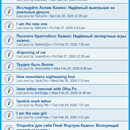
Исследуйте Анлим Казино: Надёжный выигрыши на
реальные деньги.
Last post by
TerryOli
«
Sat Feb 28, 2026 11:35 pm
I am the new one
Last post by
KitRomil
«
Fri Feb 27, 2026 8:23 pm
Посетите Криптобосс Казино: Надёжный экспертные игры
казино.
Last post by
SammyQui
«
Fri Feb 27, 2026 7:06 am
disposing of car
Last post by
JoannGre
«
Fri Feb 27, 2026 12:26 am
Трудно быть Богом
Last post by
ShennaWa
«
Wed Feb 25, 2026 8:38 pm
blue mountains sightseeing tour
Last post by
JackChri
«
Wed Feb 25, 2026 1:15 pm
laser tattoo removal with Olha Po
Last post by
BenEdgle
«
Wed Feb 25, 2026 11:48 am
lipstick mark tattoo
Last post by
Rusty790
«
Tue Feb 24, 2026 7:07 pm
I am the new girl
Last post by
LorieYww
«
Tue Feb 24, 2026 3:21 pm
Откройте для себя Плей Фортуна Казино: Волнующий
настольные игры.