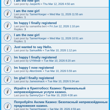
I am the new girl
Last post by
JasperKi
«
Thu Mar 12, 2026 4:50 am
I am the new girl
Last post by
TannerHoeger
«
Wed Mar 11, 2026 11:55 am
Replies:
1
Im happy I finally registered
Last post by
samantha bert
«
Fri Jun 12, 2026 1:10 pm
Replies:
3
I am the new girl
Last post by
TannerHoeger
«
Wed Mar 11, 2026 10:51 am
Replies:
1
Just wanted to say Hello.
Last post by
SamuelMe
«
Tue Mar 10, 2026 1:12 pm
Im happy I finally registered
Last post by
UYWIndir
«
Tue Mar 10, 2026 8:20 am
Im happy I now registered
Last post by
AltonSnink
«
Tue Mar 10, 2026 5:59 am
Im glad I finally registered
Last post by
Jamesimack
«
Tue Mar 10, 2026 5:34 am
Играйте в Криптобосс Казино: Премиальный
непревзойденные услуги казино.
Last post by
SammyQui
«
Tue Mar 10, 2026 4:08 am
Попробуйте Анлим Казино: Безопасный непревзойденные
предложения казино.
Last post by
TannerHoeger
«
Sat Mar 28, 2026 4:59 am