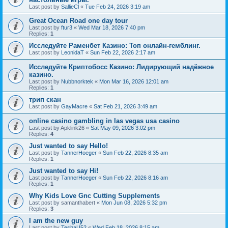
Last post by
SallieCl
«
Tue Feb 24, 2026 3:19 am
Great Ocean Road one day tour
Last post by
ftur3
«
Wed Mar 18, 2026 7:40 pm
Replies:
1
Исследуйте Раменбет Казино: Топ онлайн-гемблинг.
Last post by
LeonidaT
«
Sun Feb 22, 2026 2:17 am
Исследуйте Криптобосс Казино: Лидирующий надёжное
казино.
Last post by
Nubbnorktek
«
Mon Mar 16, 2026 12:01 am
Replies:
1
трип скан
Last post by
GayMacre
«
Sat Feb 21, 2026 3:49 am
online casino gambling in las vegas usa casino
Last post by
Apklink26
«
Sat May 09, 2026 3:02 pm
Replies:
4
Just wanted to say Hello!
Last post by
TannerHoeger
«
Sun Feb 22, 2026 8:35 am
Replies:
1
Just wanted to say Hi!
Last post by
TannerHoeger
«
Sun Feb 22, 2026 8:16 am
Replies:
1
Why Kids Love Gnc Cutting Supplements
Last post by
samanthabert
«
Mon Jun 08, 2026 5:32 pm
Replies:
3
I am the new guy
Last post by
TeshaU52
«
Wed Feb 18, 2026 8:15 am