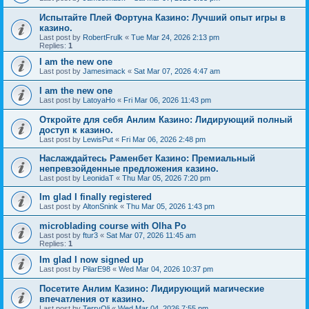
Испытайте Плей Фортуна Казино: Лучший опыт игры в
казино.
Last post by
RobertFrulk
«
Tue Mar 24, 2026 2:13 pm
Replies:
1
I am the new one
Last post by
Jamesimack
«
Sat Mar 07, 2026 4:47 am
I am the new one
Last post by
LatoyaHo
«
Fri Mar 06, 2026 11:43 pm
Откройте для себя Анлим Казино: Лидирующий полный
доступ к казино.
Last post by
LewisPut
«
Fri Mar 06, 2026 2:48 pm
Наслаждайтесь Раменбет Казино: Премиальный
непревзойденные предложения казино.
Last post by
LeonidaT
«
Thu Mar 05, 2026 7:20 pm
Im glad I finally registered
Last post by
AltonSnink
«
Thu Mar 05, 2026 1:43 pm
microblading course with Olha Po
Last post by
ftur3
«
Sat Mar 07, 2026 11:45 am
Replies:
1
Im glad I now signed up
Last post by
PilarE98
«
Wed Mar 04, 2026 10:37 pm
Посетите Анлим Казино: Лидирующий магические
впечатления от казино.
Last post by
TerryOli
«
Wed Mar 04, 2026 7:55 pm