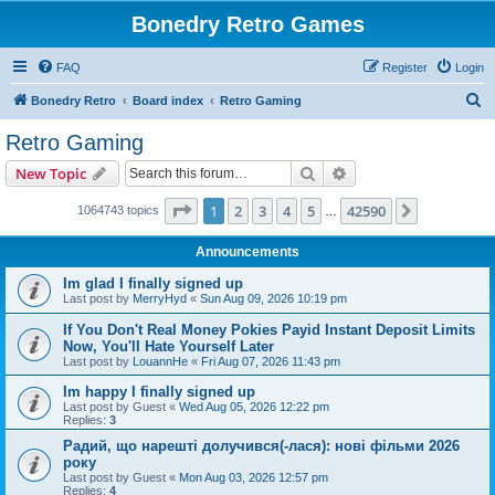
Bonedry Retro Games
FAQ
Register
Login
S
Bonedry Retro
Board index
Retro Gaming
e
Retro Gaming
a
Search
Advanced search
New Topic
r
c
Page
1
of
42590
1
2
3
4
5
42590
Next
1064743 topics
…
h
Announcements
Im glad I finally signed up
Last post by
MerryHyd
«
Sun Aug 09, 2026 10:19 pm
If You Don't Real Money Pokies Payid Instant Deposit Limits
Now, You'll Hate Yourself Later
Last post by
LouannHe
«
Fri Aug 07, 2026 11:43 pm
Im happy I finally signed up
Last post by
Guest
«
Wed Aug 05, 2026 12:22 pm
Replies:
3
Радий, що нарешті долучився(-лася): нові фільми 2026
року
Last post by
Guest
«
Mon Aug 03, 2026 12:57 pm
Replies:
4