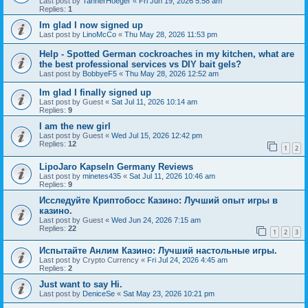
Last post by
TannerHoeger
«
Fri Jun 19, 2026 5:58 am
Replies:
1
Im glad I now signed up
Last post by
LinoMcCo
«
Thu May 28, 2026 11:53 pm
Help - Spotted German cockroaches in my kitchen, what are
the best professional services vs DIY bait gels?
Last post by
BobbyeF5
«
Thu May 28, 2026 12:52 am
Im glad I finally signed up
Last post by
Guest
«
Sat Jul 11, 2026 10:14 am
Replies:
9
I am the new girl
Last post by
Guest
«
Wed Jul 15, 2026 12:42 pm
Replies:
12
1
2
LipoJaro Kapseln Germany Reviews
Last post by
minetes435
«
Sat Jul 11, 2026 10:46 am
Replies:
9
Исследуйте Криптобосс Казино: Лучший опыт игры в
казино.
Last post by
Guest
«
Wed Jun 24, 2026 7:15 am
Replies:
22
1
2
3
Испытайте Анлим Казино: Лучший настольные игры.
Last post by
Crypto Currency
«
Fri Jul 24, 2026 4:45 am
Replies:
2
Just want to say Hi.
Last post by
DeniceSe
«
Sat May 23, 2026 10:21 pm