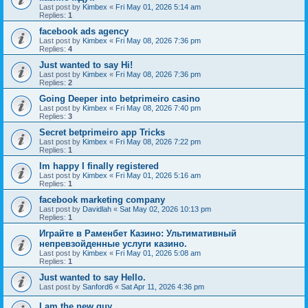
Last post by
Kimbex
«
Fri May 01, 2026 5:14 am
Replies:
1
facebook ads agency
Last post by
Kimbex
«
Fri May 08, 2026 7:36 pm
Replies:
4
Just wanted to say Hi!
Last post by
Kimbex
«
Fri May 08, 2026 7:36 pm
Replies:
2
Going Deeper into betprimeiro casino
Last post by
Kimbex
«
Fri May 08, 2026 7:40 pm
Replies:
3
Secret betprimeiro app Tricks
Last post by
Kimbex
«
Fri May 08, 2026 7:22 pm
Replies:
1
Im happy I finally registered
Last post by
Kimbex
«
Fri May 01, 2026 5:16 am
Replies:
1
facebook marketing company
Last post by
Davidlah
«
Sat May 02, 2026 10:13 pm
Replies:
1
Играйте в Раменбет Казино: Ультимативный
непревзойденные услуги казино.
Last post by
Kimbex
«
Fri May 01, 2026 5:08 am
Replies:
1
Just wanted to say Hello.
Last post by
Sanford6
«
Sat Apr 11, 2026 4:36 pm
I am the new guy