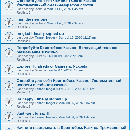
Откройте для себя Чемпион Слотс Казино:
Ультимативный онлайн-марафон слотов.
Last post by
Isobel
«
Mon Jul 13, 2026 4:45 pm
Replies:
3
I am the new one
Last post by
Isobel
«
Mon Jul 20, 2026 9:34 am
Replies:
2
Im glad I finally signed up
Last post by
TannerHoeger
«
Sun Jul 12, 2026 11:17 am
Replies:
1
Попробуйте Криптобосс Казино: Волнующий главное
развлечение в казино.
Last post by
Guest
«
Thu Jul 09, 2026 5:25 am
Replies:
3
Explore Hundreds of Games at Nyxbets
Last post by
Guest
«
Tue Jul 07, 2026 5:12 am
Replies:
1
Откройте для себя Криптобосс Казино: Ультимативный
новости и события казино.
Last post by
TannerHoeger
«
Thu Jul 16, 2026 5:06 am
Replies:
1
Im happy I finally signed up
Last post by
TannerHoeger
«
Mon Jul 06, 2026 3:04 am
Replies:
1
Just want to say Hi!
Last post by
TannerHoeger
«
Mon Jul 06, 2026 1:44 am
Replies:
1
Начните выигрывать в Криптобосс Казино: Премиальный