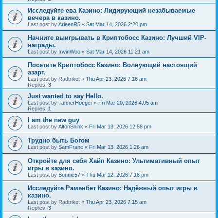
Исследуйте ева Казино: Лидирующий незабываемые
вечера в казино.
Last post by
ArleenR5
«
Sat Mar 14, 2026 2:20 pm
Начните выигрывать в Криптобосс Казино: Лучший VIP-
награды.
Last post by
IrwinWoo
«
Sat Mar 14, 2026 11:21 am
Посетите Криптобосс Казино: Волнующий настоящий
азарт.
Last post by
Radtrikot
«
Thu Apr 23, 2026 7:16 am
Replies:
3
Just wanted to say Hello.
Last post by
TannerHoeger
«
Fri Mar 20, 2026 4:05 am
Replies:
1
I am the new guy
Last post by
AltonSnink
«
Fri Mar 13, 2026 12:58 pm
Трудно быть Богом
Last post by
SamFranc
«
Fri Mar 13, 2026 1:26 am
Откройте для себя Хайп Казино: Ультимативный опыт
игры в казино.
Last post by
Bonnie57
«
Thu Mar 12, 2026 7:18 pm
Исследуйте Раменбет Казино: Надёжный опыт игры в
казино.
Last post by
Radtrikot
«
Thu Apr 23, 2026 7:15 am
Replies:
3