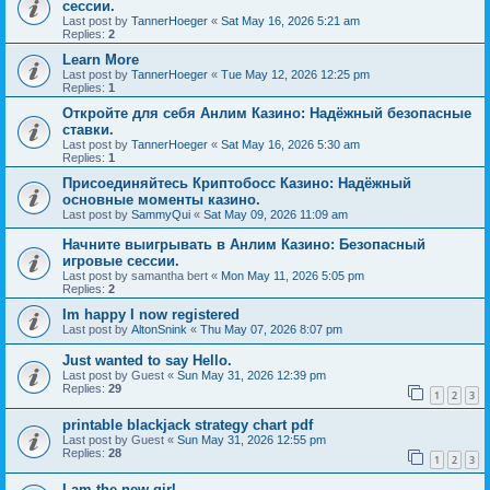
сессии.
Last post by
TannerHoeger
«
Sat May 16, 2026 5:21 am
Replies:
2
Learn More
Last post by
TannerHoeger
«
Tue May 12, 2026 12:25 pm
Replies:
1
Откройте для себя Анлим Казино: Надёжный безопасные
ставки.
Last post by
TannerHoeger
«
Sat May 16, 2026 5:30 am
Replies:
1
Присоединяйтесь Криптобосс Казино: Надёжный
основные моменты казино.
Last post by
SammyQui
«
Sat May 09, 2026 11:09 am
Начните выигрывать в Анлим Казино: Безопасный
игровые сессии.
Last post by
samantha bert
«
Mon May 11, 2026 5:05 pm
Replies:
2
Im happy I now registered
Last post by
AltonSnink
«
Thu May 07, 2026 8:07 pm
Just wanted to say Hello.
Last post by
Guest
«
Sun May 31, 2026 12:39 pm
Replies:
29
1
2
3
printable blackjack strategy chart pdf
Last post by
Guest
«
Sun May 31, 2026 12:55 pm
Replies:
28
1
2
3
I am the new girl