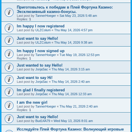
Приготовьтесь к победам в Плей Фортуна Казино:
Эксклюзивный казино-бонусы.
Last post by
TannerHoeger
«
Sat May 23, 2026 5:48 am
Replies:
1
Im happy I now registered
Last post by
ULZColum
«
Thu May 14, 2026 4:57 pm
Just want to say Hello!
Last post by
ULZColum
«
Thu May 14, 2026 9:38 am
Im happy I now signed up
Last post by
TannerHoeger
«
Tue May 19, 2026 12:53 pm
Replies:
1
Just wanted to say Hello!
Last post by
JorjaSac
«
Thu May 14, 2026 3:15 am
Just want to say Hi!
Last post by
JorjaSac
«
Thu May 14, 2026 2:40 am
Im glad I finally registered
Last post by
JorjaSac
«
Thu May 14, 2026 12:33 am
I am the new girl
Last post by
TannerHoeger
«
Thu May 21, 2026 2:40 am
Replies:
1
Just want to say Hello!
Last post by
Bud14A79
«
Wed May 13, 2026 8:01 am
Исследуйте Плей Фортуна Казино: Волнующий игровые