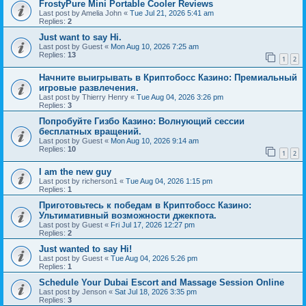
FrostyPure Mini Portable Cooler Reviews
Last post by
Amelia John
«
Tue Jul 21, 2026 5:41 am
Replies:
2
Just want to say Hi.
Last post by
Guest
«
Mon Aug 10, 2026 7:25 am
Replies:
13
1
2
Начните выигрывать в Криптобосс Казино: Премиальный
игровые развлечения.
Last post by
Thierry Henry
«
Tue Aug 04, 2026 3:26 pm
Replies:
3
Попробуйте Гизбо Казино: Волнующий сессии
бесплатных вращений.
Last post by
Guest
«
Mon Aug 10, 2026 9:14 am
Replies:
10
1
2
I am the new guy
Last post by
richerson1
«
Tue Aug 04, 2026 1:15 pm
Replies:
1
Приготовьтесь к победам в Криптобосс Казино:
Ультимативный возможности джекпота.
Last post by
Guest
«
Fri Jul 17, 2026 12:27 pm
Replies:
2
Just wanted to say Hi!
Last post by
Guest
«
Tue Aug 04, 2026 5:26 pm
Replies:
1
Schedule Your Dubai Escort and Massage Session Online
Last post by
Jenson
«
Sat Jul 18, 2026 3:35 pm
Replies:
3