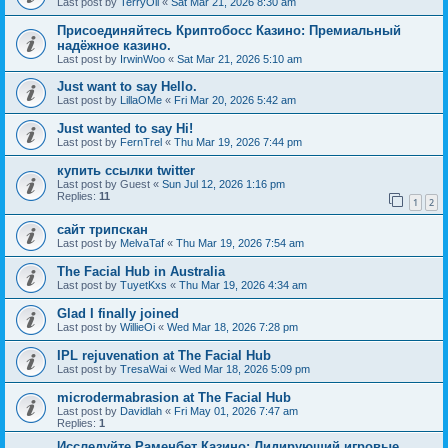
Last post by
TerryOli
«
Sat Mar 21, 2026 8:30 am
Присоединяйтесь Криптобосс Казино: Премиальный
надёжное казино.
Last post by
IrwinWoo
«
Sat Mar 21, 2026 5:10 am
Just want to say Hello.
Last post by
LillaOMe
«
Fri Mar 20, 2026 5:42 am
Just wanted to say Hi!
Last post by
FernTrel
«
Thu Mar 19, 2026 7:44 pm
купить ссылки twitter
Last post by
Guest
«
Sun Jul 12, 2026 1:16 pm
Replies:
11
1
2
сайт трипскан
Last post by
MelvaTaf
«
Thu Mar 19, 2026 7:54 am
The Facial Hub in Australia
Last post by
TuyetKxs
«
Thu Mar 19, 2026 4:34 am
Glad I finally joined
Last post by
WillieOi
«
Wed Mar 18, 2026 7:28 pm
IPL rejuvenation at The Facial Hub
Last post by
TresaWai
«
Wed Mar 18, 2026 5:09 pm
microdermabrasion at The Facial Hub
Last post by
Davidlah
«
Fri May 01, 2026 7:47 am
Replies:
1
Исследуйте Раменбет Казино: Лидирующий игровые