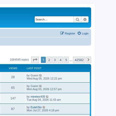
Search
Advanced search
Register
Login
Page
1
of
42582
1
2
3
4
5
42582
Next
1064545 topics
…
VIEWS
LAST POST
by
Guest
28
Wed Aug 05, 2026 12:22 pm
by
Guest
65
Mon Aug 03, 2026 12:57 pm
by
minetes435
147
Tue Aug 04, 2026 11:43 am
by
EulahSto
87
Mon Jul 27, 2026 4:18 pm