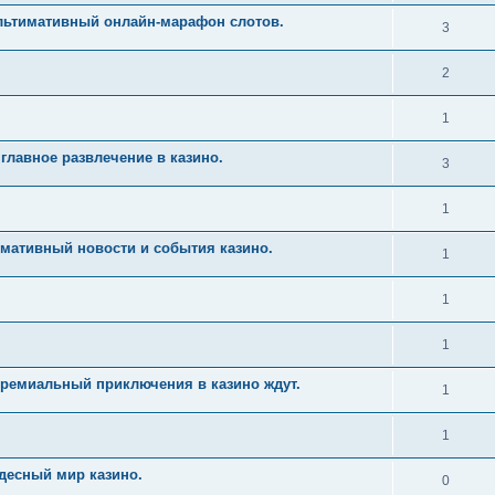
Ультимативный онлайн-марафон слотов.
3
2
1
главное развлечение в казино.
3
1
имативный новости и события казино.
1
1
1
Премиальный приключения в казино ждут.
1
1
десный мир казино.
0