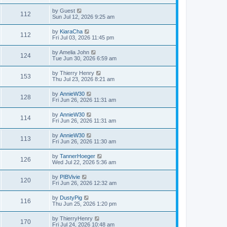
by
Guest
112
Sun Jul 12, 2026 9:25 am
by
KiaraCha
112
Fri Jul 03, 2026 11:45 pm
by
Amelia John
124
Tue Jun 30, 2026 6:59 am
by
Thierry Henry
153
Thu Jul 23, 2026 8:21 am
by
AnnieW30
128
Fri Jun 26, 2026 11:31 am
by
AnnieW30
114
Fri Jun 26, 2026 11:31 am
by
AnnieW30
113
Fri Jun 26, 2026 11:30 am
by
TannerHoeger
126
Wed Jul 22, 2026 5:36 am
by
PIBVivie
120
Fri Jun 26, 2026 12:32 am
by
DustyPig
116
Thu Jun 25, 2026 1:20 pm
by
ThierryHenry
170
Fri Jul 24, 2026 10:48 am