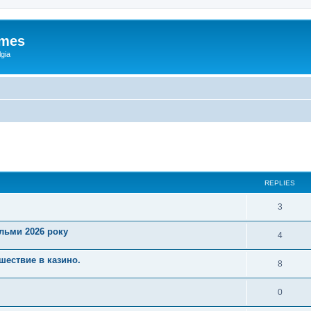
ames
gia
ed search
REPLIES
3
ільми 2026 року
4
шествие в казино.
8
0