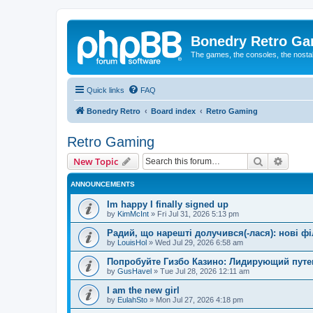
Bonedry Retro G
The games, the consoles, the nostal
Quick links
FAQ
Bonedry Retro
Board index
Retro Gaming
Retro Gaming
Search
Advanc
New Topic
ANNOUNCEMENTS
Im happy I finally signed up
by
KimMcInt
»
Fri Jul 31, 2026 5:13 pm
Радий, що нарешті долучився(-лася): нові ф
by
LouisHol
»
Wed Jul 29, 2026 6:58 am
Попробуйте Гизбо Казино: Лидирующий путе
by
GusHavel
»
Tue Jul 28, 2026 12:11 am
I am the new girl
by
EulahSto
»
Mon Jul 27, 2026 4:18 pm