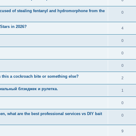
used of stealing fentanyl and hydromorphone from the
0
 Stars in 2026?
4
0
0
0
 this a cockroach bite or something else?
2
иальный блэкджек и рулетка.
1
0
n, what are the best professional services vs DIY bait
0
9