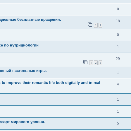
0
едневные бесплатные вращения.
18
1
2
0
рсе по нутрициологии
1
29
1
2
3
ивный настольные игры.
1
 improve their romantic life both digitally and in real
4
1
1
азарт мирового уровня.
5