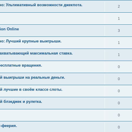
но: Ультимативный возможности джекпота.
2
1
ion Online
3
ино: Лучший крупные выигрыши.
1
Захватывающий максимальная ставка.
1
бесплатные вращения.
0
й выигрыши на реальные деньги.
0
й лучшие в своём классе слоты.
0
 блэкджек и рулетка.
0
0
т-феерия.
0