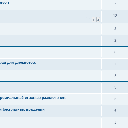
rison
2
12
1
2
3
2
6
рай для джекпотов.
1
2
5
Премиальный игровые развлечения.
3
и бесплатных вращений.
6
1