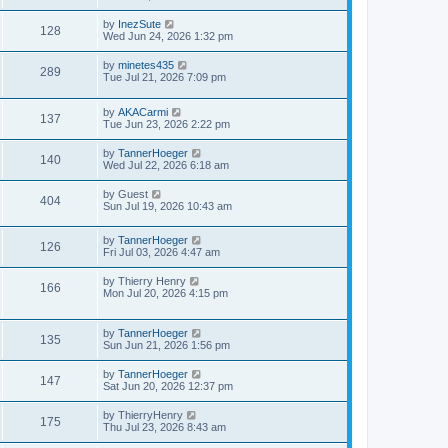
by
InezSute
128
Wed Jun 24, 2026 1:32 pm
by
minetes435
289
Tue Jul 21, 2026 7:09 pm
by
AKACarmi
137
Tue Jun 23, 2026 2:22 pm
by
TannerHoeger
140
Wed Jul 22, 2026 6:18 am
by
Guest
404
Sun Jul 19, 2026 10:43 am
by
TannerHoeger
126
Fri Jul 03, 2026 4:47 am
by
Thierry Henry
166
Mon Jul 20, 2026 4:15 pm
by
TannerHoeger
135
Sun Jun 21, 2026 1:56 pm
by
TannerHoeger
147
Sat Jun 20, 2026 12:37 pm
by
ThierryHenry
175
Thu Jul 23, 2026 8:43 am