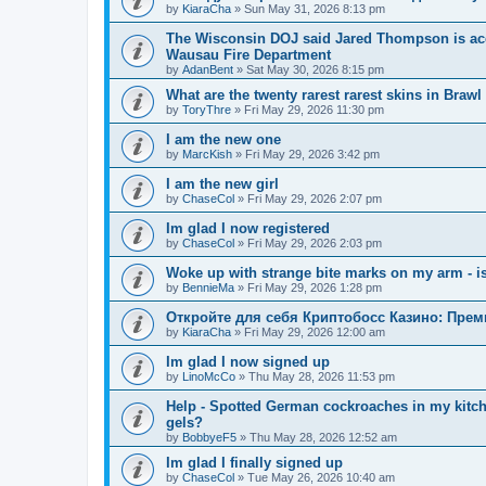
by
KiaraCha
»
Sun May 31, 2026 8:13 pm
The Wisconsin DOJ said Jared Thompson is acc
Wausau Fire Department
by
AdanBent
»
Sat May 30, 2026 8:15 pm
What are the twenty rarest rarest skins in Brawl
by
ToryThre
»
Fri May 29, 2026 11:30 pm
I am the new one
by
MarcKish
»
Fri May 29, 2026 3:42 pm
I am the new girl
by
ChaseCol
»
Fri May 29, 2026 2:07 pm
Im glad I now registered
by
ChaseCol
»
Fri May 29, 2026 2:03 pm
Woke up with strange bite marks on my arm - is
by
BennieMa
»
Fri May 29, 2026 1:28 pm
Откройте для себя Криптобосс Казино: Прем
by
KiaraCha
»
Fri May 29, 2026 12:00 am
Im glad I now signed up
by
LinoMcCo
»
Thu May 28, 2026 11:53 pm
Help - Spotted German cockroaches in my kitche
gels?
by
BobbyeF5
»
Thu May 28, 2026 12:52 am
Im glad I finally signed up
by
ChaseCol
»
Tue May 26, 2026 10:40 am