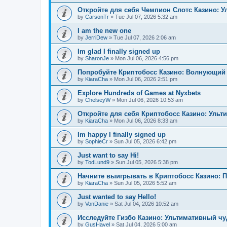
Откройте для себя Чемпион Слотс Казино: 
by
CarsonTr
»
Tue Jul 07, 2026 5:32 am
I am the new one
by
JerriDew
»
Tue Jul 07, 2026 2:06 am
Im glad I finally signed up
by
SharonJe
»
Mon Jul 06, 2026 4:56 pm
Попробуйте Криптобосс Казино: Волнующий 
by
KiaraCha
»
Mon Jul 06, 2026 2:51 pm
Explore Hundreds of Games at Nyxbets
by
ChelseyW
»
Mon Jul 06, 2026 10:53 am
Откройте для себя Криптобосс Казино: Ульт
by
KiaraCha
»
Mon Jul 06, 2026 8:33 am
Im happy I finally signed up
by
SophieCr
»
Sun Jul 05, 2026 6:42 pm
Just want to say Hi!
by
TodLund9
»
Sun Jul 05, 2026 5:38 pm
Начните выигрывать в Криптобосс Казино: 
by
KiaraCha
»
Sun Jul 05, 2026 5:52 am
Just wanted to say Hello!
by
VonDanie
»
Sat Jul 04, 2026 10:52 am
Исследуйте Гизбо Казино: Ультимативный чу
by
GusHavel
»
Sat Jul 04, 2026 5:00 am