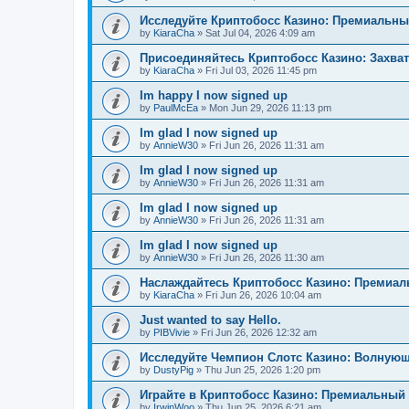
Исследуйте Криптобосс Казино: Премиальны
by
KiaraCha
»
Sat Jul 04, 2026 4:09 am
Присоединяйтесь Криптобосс Казино: Захва
by
KiaraCha
»
Fri Jul 03, 2026 11:45 pm
Im happy I now signed up
by
PaulMcEa
»
Mon Jun 29, 2026 11:13 pm
Im glad I now signed up
by
AnnieW30
»
Fri Jun 26, 2026 11:31 am
Im glad I now signed up
by
AnnieW30
»
Fri Jun 26, 2026 11:31 am
Im glad I now signed up
by
AnnieW30
»
Fri Jun 26, 2026 11:31 am
Im glad I now signed up
by
AnnieW30
»
Fri Jun 26, 2026 11:30 am
Наслаждайтесь Криптобосс Казино: Премиа
by
KiaraCha
»
Fri Jun 26, 2026 10:04 am
Just wanted to say Hello.
by
PIBVivie
»
Fri Jun 26, 2026 12:32 am
Исследуйте Чемпион Слотс Казино: Волнующ
by
DustyPig
»
Thu Jun 25, 2026 1:20 pm
Играйте в Криптобосс Казино: Премиальный 
by
IrwinWoo
»
Thu Jun 25, 2026 6:21 am