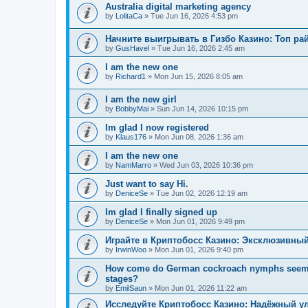
Australia digital marketing agency
by
LolitaCa
»
Tue Jun 16, 2026 4:53 pm
Начните выигрывать в Гизбо Казино: Топ ра
by
GusHavel
»
Tue Jun 16, 2026 2:45 am
I am the new one
by
Richard1
»
Mon Jun 15, 2026 8:05 am
I am the new girl
by
BobbyMai
»
Sun Jun 14, 2026 10:15 pm
Im glad I now registered
by
Klaus176
»
Mon Jun 08, 2026 1:36 am
I am the new one
by
NamMarro
»
Wed Jun 03, 2026 10:36 pm
Just want to say Hi.
by
DeniceSe
»
Tue Jun 02, 2026 12:19 am
Im glad I finally signed up
by
DeniceSe
»
Mon Jun 01, 2026 9:49 pm
Играйте в Криптобосс Казино: Эксклюзивный
by
IrwinWoo
»
Mon Jun 01, 2026 9:40 pm
How come do German cockroach nymphs seem to e
stages?
by
EmilSaun
»
Mon Jun 01, 2026 11:22 am
Исследуйте Криптобосс Казино: Надёжный ул