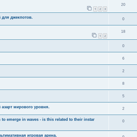
20
1
2
3
й для джекпотов.
0
18
1
2
0
6
2
8
5
 азарт мирового уровня.
2
merge in waves - is this related to their instar
0
ьтимативная игровая арена.
0