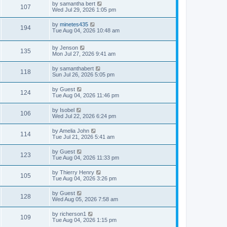
by
samantha bert
107
Wed Jul 29, 2026 1:05 pm
by
minetes435
194
Tue Aug 04, 2026 10:48 am
by
Jenson
135
Mon Jul 27, 2026 9:41 am
by
samanthabert
118
Sun Jul 26, 2026 5:05 pm
by
Guest
124
Tue Aug 04, 2026 11:46 pm
by
Isobel
106
Wed Jul 22, 2026 6:24 pm
by
Amelia John
114
Tue Jul 21, 2026 5:41 am
by
Guest
123
Tue Aug 04, 2026 11:33 pm
by
Thierry Henry
105
Tue Aug 04, 2026 3:26 pm
by
Guest
128
Wed Aug 05, 2026 7:58 am
by
richerson1
109
Tue Aug 04, 2026 1:15 pm