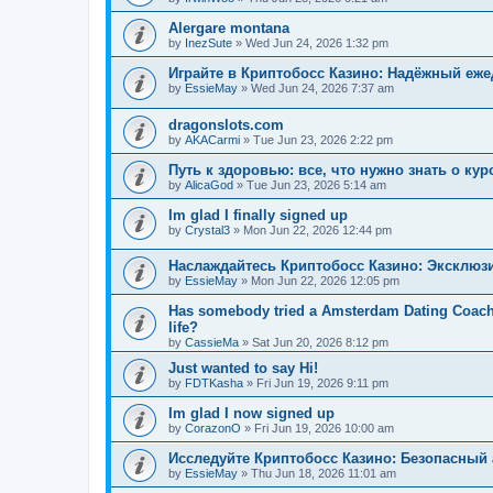
Alergare montana
by
InezSute
»
Wed Jun 24, 2026 1:32 pm
Играйте в Криптобосс Казино: Надёжный еж
by
EssieMay
»
Wed Jun 24, 2026 7:37 am
dragonslots.com
by
AKACarmi
»
Tue Jun 23, 2026 2:22 pm
Путь к здоровью: все, что нужно знать о ку
by
AlicaGod
»
Tue Jun 23, 2026 5:14 am
Im glad I finally signed up
by
Crystal3
»
Mon Jun 22, 2026 12:44 pm
Наслаждайтесь Криптобосс Казино: Эксклюз
by
EssieMay
»
Mon Jun 22, 2026 12:05 pm
Has somebody tried a Amsterdam Dating Coach to
life?
by
CassieMa
»
Sat Jun 20, 2026 8:12 pm
Just wanted to say Hi!
by
FDTKasha
»
Fri Jun 19, 2026 9:11 pm
Im glad I now signed up
by
CorazonO
»
Fri Jun 19, 2026 10:00 am
Исследуйте Криптобосс Казино: Безопасный 
by
EssieMay
»
Thu Jun 18, 2026 11:01 am