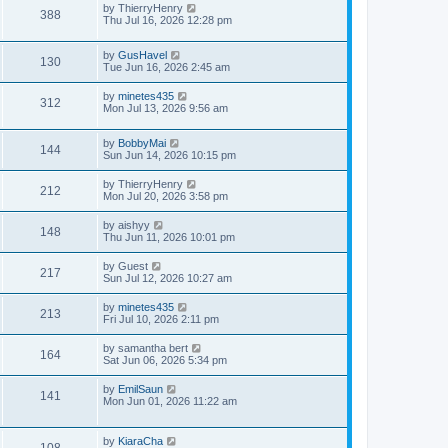
by
ThierryHenry
388
Thu Jul 16, 2026 12:28 pm
by
GusHavel
130
Tue Jun 16, 2026 2:45 am
by
minetes435
312
Mon Jul 13, 2026 9:56 am
by
BobbyMai
144
Sun Jun 14, 2026 10:15 pm
by
ThierryHenry
212
Mon Jul 20, 2026 3:58 pm
by
aishyy
148
Thu Jun 11, 2026 10:01 pm
by
Guest
217
Sun Jul 12, 2026 10:27 am
by
minetes435
213
Fri Jul 10, 2026 2:11 pm
by
samantha bert
164
Sat Jun 06, 2026 5:34 pm
by
EmilSaun
141
Mon Jun 01, 2026 11:22 am
by
KiaraCha
108