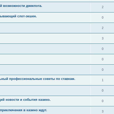
й возможности джекпота.
2
тывающий слот-экшен.
0
2
3
0
0
0
льный профессиональные советы по ставкам.
1
0
ий новости и события казино.
0
приключения в казино ждут.
3