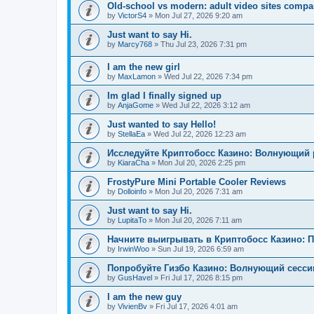
Old-school vs modern: adult video sites compa
by
VictorS4
»
Mon Jul 27, 2026 9:20 am
Just want to say Hi.
by
Marcy768
»
Thu Jul 23, 2026 7:31 pm
I am the new girl
by
MaxLamon
»
Wed Jul 22, 2026 7:34 pm
Im glad I finally signed up
by
AnjaGome
»
Wed Jul 22, 2026 3:12 am
Just wanted to say Hello!
by
StellaEa
»
Wed Jul 22, 2026 12:23 am
Исследуйте Криптобосс Казино: Волнующий 
by
KiaraCha
»
Mon Jul 20, 2026 2:25 pm
FrostyPure Mini Portable Cooler Reviews
by
Dolloinfo
»
Mon Jul 20, 2026 7:31 am
Just want to say Hi.
by
LupitaTo
»
Mon Jul 20, 2026 7:11 am
Начните выигрывать в Криптобосс Казино: 
by
IrwinWoo
»
Sun Jul 19, 2026 6:59 am
Попробуйте Гизбо Казино: Волнующий сесси
by
GusHavel
»
Fri Jul 17, 2026 8:15 pm
I am the new guy
by
VivienBv
»
Fri Jul 17, 2026 4:01 am