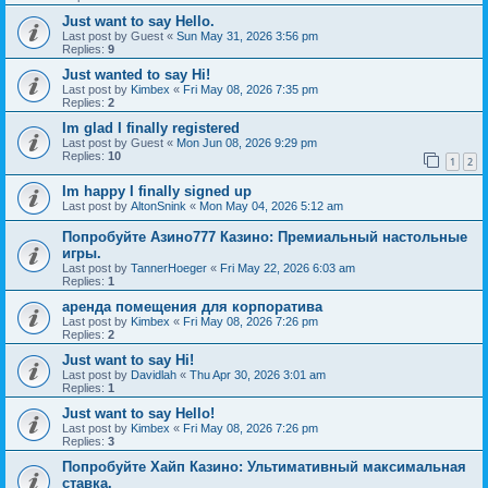
Just want to say Hello.
Last post by
Guest
«
Sun May 31, 2026 3:56 pm
Replies:
9
Just wanted to say Hi!
Last post by
Kimbex
«
Fri May 08, 2026 7:35 pm
Replies:
2
Im glad I finally registered
Last post by
Guest
«
Mon Jun 08, 2026 9:29 pm
Replies:
10
1
2
Im happy I finally signed up
Last post by
AltonSnink
«
Mon May 04, 2026 5:12 am
Попробуйте Азино777 Казино: Премиальный настольные
игры.
Last post by
TannerHoeger
«
Fri May 22, 2026 6:03 am
Replies:
1
аренда помещения для корпоратива
Last post by
Kimbex
«
Fri May 08, 2026 7:26 pm
Replies:
2
Just want to say Hi!
Last post by
Davidlah
«
Thu Apr 30, 2026 3:01 am
Replies:
1
Just want to say Hello!
Last post by
Kimbex
«
Fri May 08, 2026 7:26 pm
Replies:
3
Попробуйте Хайп Казино: Ультимативный максимальная
ставка.