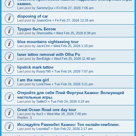
казино.
Last post by
SammyQui
«
Fri Feb 27, 2026 7:06 am
disposing of car
Last post by
JoannGre
«
Fri Feb 27, 2026 12:26 am
Трудно быть Богом
Last post by
ShennaWa
«
Wed Feb 25, 2026 8:38 pm
blue mountains sightseeing tour
Last post by
JackChri
«
Wed Feb 25, 2026 1:15 pm
laser tattoo removal with Olha Po
Last post by
BenEdgle
«
Wed Feb 25, 2026 11:48 am
lipstick mark tattoo
Last post by
Rusty790
«
Tue Feb 24, 2026 7:07 pm
I am the new girl
Last post by
LorieYww
«
Tue Feb 24, 2026 3:21 pm
Откройте для себя Плей Фортуна Казино: Волнующий
настольные игры.
Last post by
SallieCl
«
Tue Feb 24, 2026 3:19 am
Great Ocean Road one day tour
Last post by
ftur3
«
Wed Mar 18, 2026 7:40 pm
Replies:
1
Исследуйте Раменбет Казино: Топ онлайн-гемблинг.
Last post by
LeonidaT
«
Sun Feb 22, 2026 2:17 am