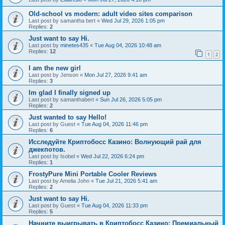
Old-school vs modern: adult video sites comparison
Last post by
samantha bert
«
Wed Jul 29, 2026 1:05 pm
Replies:
2
Just want to say Hi.
Last post by
minetes435
«
Tue Aug 04, 2026 10:48 am
Replies:
12
1
2
I am the new girl
Last post by
Jenson
«
Mon Jul 27, 2026 9:41 am
Replies:
3
Im glad I finally signed up
Last post by
samanthabert
«
Sun Jul 26, 2026 5:05 pm
Replies:
2
Just wanted to say Hello!
Last post by
Guest
«
Tue Aug 04, 2026 11:46 pm
Replies:
6
Исследуйте Криптобосс Казино: Волнующий рай для
джекпотов.
Last post by
Isobel
«
Wed Jul 22, 2026 6:24 pm
Replies:
1
FrostyPure Mini Portable Cooler Reviews
Last post by
Amelia John
«
Tue Jul 21, 2026 5:41 am
Replies:
2
Just want to say Hi.
Last post by
Guest
«
Tue Aug 04, 2026 11:33 pm
Replies:
5
Начните выигрывать в Криптобосс Казино: Премиальный