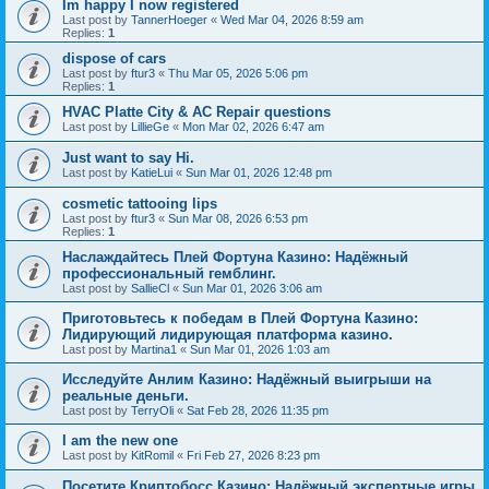
Im happy I now registered
Last post by
TannerHoeger
«
Wed Mar 04, 2026 8:59 am
Replies:
1
dispose of cars
Last post by
ftur3
«
Thu Mar 05, 2026 5:06 pm
Replies:
1
HVAC Platte City & AC Repair questions
Last post by
LillieGe
«
Mon Mar 02, 2026 6:47 am
Just want to say Hi.
Last post by
KatieLui
«
Sun Mar 01, 2026 12:48 pm
cosmetic tattooing lips
Last post by
ftur3
«
Sun Mar 08, 2026 6:53 pm
Replies:
1
Наслаждайтесь Плей Фортуна Казино: Надёжный
профессиональный гемблинг.
Last post by
SallieCl
«
Sun Mar 01, 2026 3:06 am
Приготовьтесь к победам в Плей Фортуна Казино:
Лидирующий лидирующая платформа казино.
Last post by
Martina1
«
Sun Mar 01, 2026 1:03 am
Исследуйте Анлим Казино: Надёжный выигрыши на
реальные деньги.
Last post by
TerryOli
«
Sat Feb 28, 2026 11:35 pm
I am the new one
Last post by
KitRomil
«
Fri Feb 27, 2026 8:23 pm
Посетите Криптобосс Казино: Надёжный экспертные игры