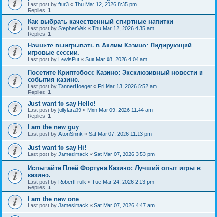
Last post by
ftur3
«
Thu Mar 12, 2026 8:35 pm
Replies:
1
Как выбрать качественный спиртные напитки
Last post by
StephenVek
«
Thu Mar 12, 2026 4:35 am
Replies:
1
Начните выигрывать в Анлим Казино: Лидирующий
игровые сессии.
Last post by
LewisPut
«
Sun Mar 08, 2026 4:04 am
Посетите Криптобосс Казино: Эксклюзивный новости и
события казино.
Last post by
TannerHoeger
«
Fri Mar 13, 2026 5:52 am
Replies:
1
Just want to say Hello!
Last post by
jollylara39
«
Mon Mar 09, 2026 11:44 am
Replies:
1
I am the new guy
Last post by
AltonSnink
«
Sat Mar 07, 2026 11:13 pm
Just want to say Hi!
Last post by
Jamesimack
«
Sat Mar 07, 2026 3:53 pm
Испытайте Плей Фортуна Казино: Лучший опыт игры в
казино.
Last post by
RobertFrulk
«
Tue Mar 24, 2026 2:13 pm
Replies:
1
I am the new one
Last post by
Jamesimack
«
Sat Mar 07, 2026 4:47 am