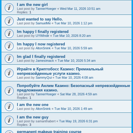
I am the new girl
Last post by
TannerHoeger
«
Wed Mar 11, 2026 10:51 am
Replies:
1
Just wanted to say Hello.
Last post by
SamuelMe
«
Tue Mar 10, 2026 1:12 pm
Im happy I finally registered
Last post by
UYWIndir
«
Tue Mar 10, 2026 8:20 am
Im happy I now registered
Last post by
AltonSnink
«
Tue Mar 10, 2026 5:59 am
Im glad I finally registered
Last post by
Jamesimack
«
Tue Mar 10, 2026 5:34 am
Играйте в Криптобосс Казино: Премиальный
непревзойденные услуги казино.
Last post by
SammyQui
«
Tue Mar 10, 2026 4:08 am
Попробуйте Анлим Казино: Безопасный непревзойденные
предложения казино.
Last post by
TannerHoeger
«
Sat Mar 28, 2026 4:59 am
Replies:
1
I am the new one
Last post by
AltonSnink
«
Tue Mar 10, 2026 1:49 am
I am the new guy
Last post by
samanthabert
«
Tue May 19, 2026 6:31 pm
Replies:
3
permanent makeup training course