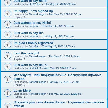
Just want to say Hello!
Last post by
ULZColum
«
Thu May 14, 2026 9:38 am
Im happy I now signed up
Last post by
TannerHoeger
«
Tue May 19, 2026 12:53 pm
Replies:
1
Just wanted to say Hello!
Last post by
JorjaSac
«
Thu May 14, 2026 3:15 am
Just want to say Hi!
Last post by
JorjaSac
«
Thu May 14, 2026 2:40 am
Im glad I finally registered
Last post by
JorjaSac
«
Thu May 14, 2026 12:33 am
I am the new girl
Last post by
TannerHoeger
«
Thu May 21, 2026 2:40 am
Replies:
1
Just want to say Hello!
Last post by
Bud14A79
«
Wed May 13, 2026 8:01 am
Исследуйте Плей Фортуна Казино: Волнующий игровые
сессии.
Last post by
TannerHoeger
«
Sat May 16, 2026 5:21 am
Replies:
2
Learn More
Last post by
TannerHoeger
«
Tue May 12, 2026 12:25 pm
Replies:
1
Откройте для себя Анлим Казино: Надёжный безопасные
ставки.