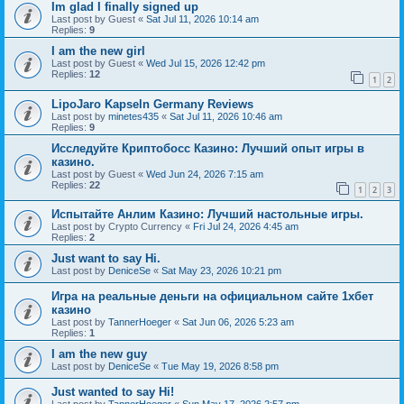
Im glad I finally signed up
Last post by
Guest
«
Sat Jul 11, 2026 10:14 am
Replies:
9
I am the new girl
Last post by
Guest
«
Wed Jul 15, 2026 12:42 pm
Replies:
12
1
2
LipoJaro Kapseln Germany Reviews
Last post by
minetes435
«
Sat Jul 11, 2026 10:46 am
Replies:
9
Исследуйте Криптобосс Казино: Лучший опыт игры в
казино.
Last post by
Guest
«
Wed Jun 24, 2026 7:15 am
Replies:
22
1
2
3
Испытайте Анлим Казино: Лучший настольные игры.
Last post by
Crypto Currency
«
Fri Jul 24, 2026 4:45 am
Replies:
2
Just want to say Hi.
Last post by
DeniceSe
«
Sat May 23, 2026 10:21 pm
Игра на реальные деньги на официальном сайте 1хбет
казино
Last post by
TannerHoeger
«
Sat Jun 06, 2026 5:23 am
Replies:
1
I am the new guy
Last post by
DeniceSe
«
Tue May 19, 2026 8:58 pm
Just wanted to say Hi!