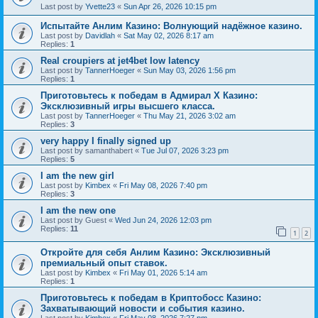
Last post by
Yvette23
«
Sun Apr 26, 2026 10:15 pm
Испытайте Анлим Казино: Волнующий надёжное казино.
Last post by
Davidlah
«
Sat May 02, 2026 8:17 am
Replies:
1
Real croupiers at jet4bet low latency
Last post by
TannerHoeger
«
Sun May 03, 2026 1:56 pm
Replies:
1
Приготовьтесь к победам в Адмирал Х Казино:
Эксклюзивный игры высшего класса.
Last post by
TannerHoeger
«
Thu May 21, 2026 3:02 am
Replies:
3
very happy I finally signed up
Last post by
samanthabert
«
Tue Jul 07, 2026 3:23 pm
Replies:
5
I am the new girl
Last post by
Kimbex
«
Fri May 08, 2026 7:40 pm
Replies:
3
I am the new one
Last post by
Guest
«
Wed Jun 24, 2026 12:03 pm
Replies:
11
1
2
Откройте для себя Анлим Казино: Эксклюзивный
премиальный опыт ставок.
Last post by
Kimbex
«
Fri May 01, 2026 5:14 am
Replies:
1
Приготовьтесь к победам в Криптобосс Казино:
Захватывающий новости и события казино.