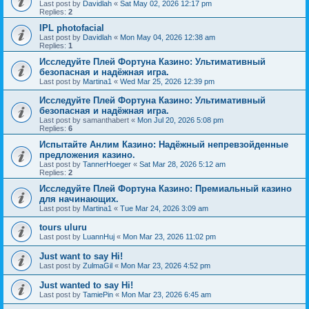
Last post by
Davidlah
«
Sat May 02, 2026 12:17 pm
Replies:
2
IPL photofacial
Last post by
Davidlah
«
Mon May 04, 2026 12:38 am
Replies:
1
Исследуйте Плей Фортуна Казино: Ультимативный
безопасная и надёжная игра.
Last post by
Martina1
«
Wed Mar 25, 2026 12:39 pm
Исследуйте Плей Фортуна Казино: Ультимативный
безопасная и надёжная игра.
Last post by
samanthabert
«
Mon Jul 20, 2026 5:08 pm
Replies:
6
Испытайте Анлим Казино: Надёжный непревзойденные
предложения казино.
Last post by
TannerHoeger
«
Sat Mar 28, 2026 5:12 am
Replies:
2
Исследуйте Плей Фортуна Казино: Премиальный казино
для начинающих.
Last post by
Martina1
«
Tue Mar 24, 2026 3:09 am
tours uluru
Last post by
LuannHuj
«
Mon Mar 23, 2026 11:02 pm
Just want to say Hi!
Last post by
ZulmaGil
«
Mon Mar 23, 2026 4:52 pm
Just wanted to say Hi!
Last post by
TamiePin
«
Mon Mar 23, 2026 6:45 am