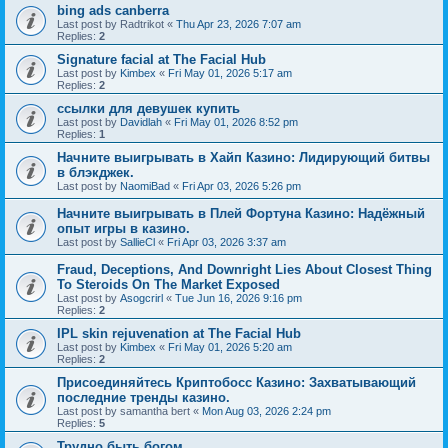
bing ads canberra
Last post by
Radtrikot
«
Thu Apr 23, 2026 7:07 am
Replies:
2
Signature facial at The Facial Hub
Last post by
Kimbex
«
Fri May 01, 2026 5:17 am
Replies:
2
ссылки для девушек купить
Last post by
Davidlah
«
Fri May 01, 2026 8:52 pm
Replies:
1
Начните выигрывать в Хайп Казино: Лидирующий битвы
в блэкджек.
Last post by
NaomiBad
«
Fri Apr 03, 2026 5:26 pm
Начните выигрывать в Плей Фортуна Казино: Надёжный
опыт игры в казино.
Last post by
SallieCl
«
Fri Apr 03, 2026 3:37 am
Fraud, Deceptions, And Downright Lies About Closest Thing
To Steroids On The Market Exposed
Last post by
Asogcrirl
«
Tue Jun 16, 2026 9:16 pm
Replies:
2
IPL skin rejuvenation at The Facial Hub
Last post by
Kimbex
«
Fri May 01, 2026 5:20 am
Replies:
2
Присоединяйтесь Криптобосс Казино: Захватывающий
последние тренды казино.
Last post by
samantha bert
«
Mon Aug 03, 2026 2:24 pm
Replies:
5
Трудно быть богом