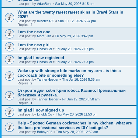
Last post by
AdanBent
«
Sat May 30, 2026 8:15 pm
What are the twenty rarest rarest skins in Brawl Stars in
2026?
Last post by
minetes435
«
Sun Jul 12, 2026 5:24 pm
Replies:
4
I am the new one
Last post by
MarcKish
«
Fri May 29, 2026 3:42 pm
I am the new girl
Last post by
ChaseCol
«
Fri May 29, 2026 2:07 pm
Im glad I now registered
Last post by
ChaseCol
«
Fri May 29, 2026 2:03 pm
Woke up with strange bite marks on my arm - is this a
cockroach bite or something else?
Last post by
TannerHoeger
«
Thu Jul 16, 2026 5:35 am
Replies:
2
Откройте для себя Криптобосс Казино: Премиальный
блэкджек и рулетка.
Last post by
TannerHoeger
«
Fri Jun 19, 2026 5:58 am
Replies:
1
Im glad I now signed up
Last post by
LinoMcCo
«
Thu May 28, 2026 11:53 pm
Help - Spotted German cockroaches in my kitchen, what are
the best professional services vs DIY bait gels?
Last post by
BobbyeF5
«
Thu May 28, 2026 12:52 am