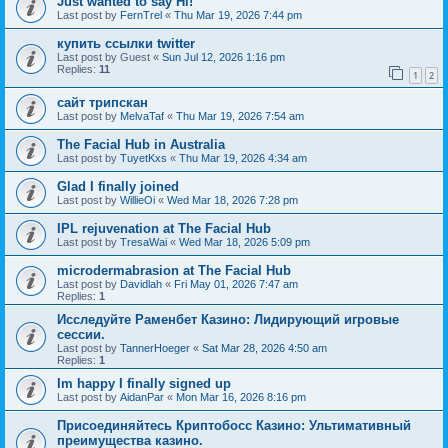
Just wanted to say Hi!
Last post by
FernTrel
«
Thu Mar 19, 2026 7:44 pm
купить ссылки twitter
Last post by
Guest
«
Sun Jul 12, 2026 1:16 pm
Replies:
11
1
2
сайт трипскан
Last post by
MelvaTaf
«
Thu Mar 19, 2026 7:54 am
The Facial Hub in Australia
Last post by
TuyetKxs
«
Thu Mar 19, 2026 4:34 am
Glad I finally joined
Last post by
WillieOi
«
Wed Mar 18, 2026 7:28 pm
IPL rejuvenation at The Facial Hub
Last post by
TresaWai
«
Wed Mar 18, 2026 5:09 pm
microdermabrasion at The Facial Hub
Last post by
Davidlah
«
Fri May 01, 2026 7:47 am
Replies:
1
Исследуйте Раменбет Казино: Лидирующий игровые
сессии.
Last post by
TannerHoeger
«
Sat Mar 28, 2026 4:50 am
Replies:
1
Im happy I finally signed up
Last post by
AidanPar
«
Mon Mar 16, 2026 8:16 pm
Присоединяйтесь Криптобосс Казино: Ультимативный
преимущества казино.