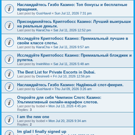
Наслаждайтесь Гизбо Казино: Топ бонусы и бесплатные
вращения.
Last post by
GusHavel
«
Sun Jul 12, 2026 7:31 pm
Присоединяйтесь Криптобосс Казино: Лучший выигрыши
на реальные деньги.
Last post by
KiaraCha
«
Sat Jul 11, 2026 12:52 pm
Исследуйте Криптобосс Казино: Премиальный лучшие в
своём классе слоты.
Last post by
KiaraCha
«
Sat Jul 11, 2026 9:57 am
Исследуйте Криптобосс Казино: Премиальный блэкджек и
рулетка.
Last post by
IrwinWoo
«
Sat Jul 11, 2026 5:48 am
The Best List for Private Escorts in Dubai.
Last post by
Desiree6
«
Fri Jul 10, 2026 12:56 pm
Наслаждайтесь Гизбо Казино: Надёжный слот-феерия.
Last post by
GusHavel
«
Thu Jul 09, 2026 3:26 am
Откройте для себя Чемпион Слотс Казино:
Ультимативный онлайн-марафон слотов.
Last post by
Isobel
«
Mon Jul 13, 2026 4:45 pm
Replies:
3
I am the new one
Last post by
Isobel
«
Mon Jul 20, 2026 9:34 am
Replies:
2
Im glad I finally signed up