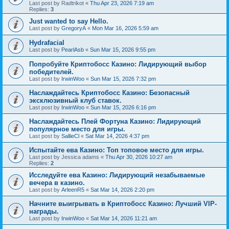
Last post by
Radtrikot
«
Thu Apr 23, 2026 7:19 am
Replies:
3
Just wanted to say Hello.
Last post by
GregoryA
«
Mon Mar 16, 2026 5:59 am
Hydrafacial
Last post by
PearlAsb
«
Sun Mar 15, 2026 9:55 pm
Попробуйте Криптобосс Казино: Лидирующий выбор
победителей.
Last post by
IrwinWoo
«
Sun Mar 15, 2026 7:32 pm
Наслаждайтесь Криптобосс Казино: Безопасный
эксклюзивный клуб ставок.
Last post by
IrwinWoo
«
Sun Mar 15, 2026 6:16 pm
Наслаждайтесь Плей Фортуна Казино: Лидирующий
популярное место для игры.
Last post by
SallieCl
«
Sat Mar 14, 2026 4:37 pm
Испытайте ева Казино: Топ топовое место для игры.
Last post by
Jessica adams
«
Thu Apr 30, 2026 10:27 am
Replies:
2
Исследуйте ева Казино: Лидирующий незабываемые
вечера в казино.
Last post by
ArleenR5
«
Sat Mar 14, 2026 2:20 pm
Начните выигрывать в Криптобосс Казино: Лучший VIP-
награды.
Last post by
IrwinWoo
«
Sat Mar 14, 2026 11:21 am