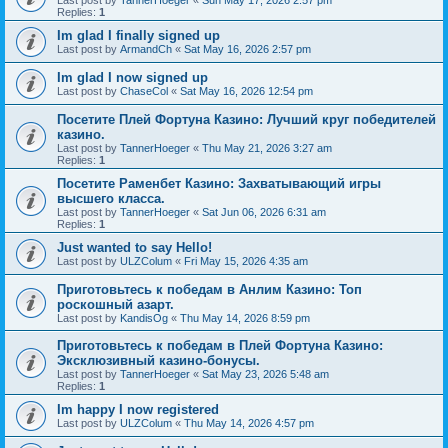
Last post by
TannerHoeger
«
Sun May 17, 2026 2:57 pm
Replies:
1
Im glad I finally signed up
Last post by
ArmandCh
«
Sat May 16, 2026 2:57 pm
Im glad I now signed up
Last post by
ChaseCol
«
Sat May 16, 2026 12:54 pm
Посетите Плей Фортуна Казино: Лучший круг победителей
казино.
Last post by
TannerHoeger
«
Thu May 21, 2026 3:27 am
Replies:
1
Посетите Раменбет Казино: Захватывающий игры
высшего класса.
Last post by
TannerHoeger
«
Sat Jun 06, 2026 6:31 am
Replies:
1
Just wanted to say Hello!
Last post by
ULZColum
«
Fri May 15, 2026 4:35 am
Приготовьтесь к победам в Анлим Казино: Топ
роскошный азарт.
Last post by
KandisOg
«
Thu May 14, 2026 8:59 pm
Приготовьтесь к победам в Плей Фортуна Казино:
Эксклюзивный казино-бонусы.
Last post by
TannerHoeger
«
Sat May 23, 2026 5:48 am
Replies:
1
Im happy I now registered
Last post by
ULZColum
«
Thu May 14, 2026 4:57 pm