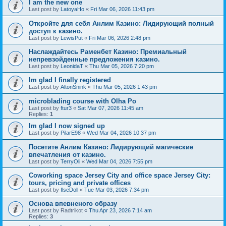
I am the new one
Last post by
LatoyaHo
«
Fri Mar 06, 2026 11:43 pm
Откройте для себя Анлим Казино: Лидирующий полный
доступ к казино.
Last post by
LewisPut
«
Fri Mar 06, 2026 2:48 pm
Наслаждайтесь Раменбет Казино: Премиальный
непревзойденные предложения казино.
Last post by
LeonidaT
«
Thu Mar 05, 2026 7:20 pm
Im glad I finally registered
Last post by
AltonSnink
«
Thu Mar 05, 2026 1:43 pm
microblading course with Olha Po
Last post by
ftur3
«
Sat Mar 07, 2026 11:45 am
Replies:
1
Im glad I now signed up
Last post by
PilarE98
«
Wed Mar 04, 2026 10:37 pm
Посетите Анлим Казино: Лидирующий магические
впечатления от казино.
Last post by
TerryOli
«
Wed Mar 04, 2026 7:55 pm
Coworking space Jersey City and office space Jersey City:
tours, pricing and private offices
Last post by
IlseDoll
«
Tue Mar 03, 2026 7:34 pm
Основа впевненого образу
Last post by
Radtrikot
«
Thu Apr 23, 2026 7:14 am
Replies:
3