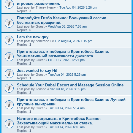
игровые развлечения.
Last post by
Thierry Henry
«
Tue Aug 04, 2026 3:26 pm
Replies:
3
Попробуйте Гизбо Казино: Волнующий сессии
бесплатных вращений.
Last post by
Guest
«
Wed Aug 05, 2026 7:58 am
Replies:
6
I am the new guy
Last post by
richerson1
«
Tue Aug 04, 2026 1:15 pm
Replies:
1
Приготовьтесь к победам в Криптобосс Казино:
Ультимативный возможности джекпота.
Last post by
Guest
«
Fri Jul 17, 2026 12:27 pm
Replies:
2
Just wanted to say Hi!
Last post by
Guest
«
Tue Aug 04, 2026 5:26 pm
Replies:
1
Schedule Your Dubai Escort and Massage Session Online
Last post by
Jenson
«
Sat Jul 18, 2026 3:35 pm
Replies:
3
Приготовьтесь к победам в Криптобосс Казино: Лучший
крупные выигрыши.
Last post by
Guest
«
Tue Jul 14, 2026 5:54 am
Replies:
1
Начните выигрывать в Криптобосс Казино:
Захватывающий максимальная ставка.
Last post by
Guest
«
Tue Jul 14, 2026 6:10 am
Replies:
1