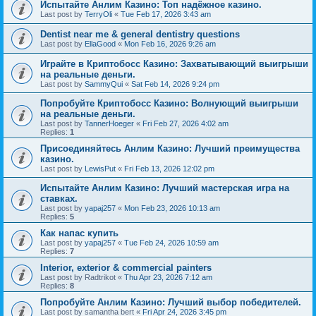
Испытайте Анлим Казино: Топ надёжное казино.
Last post by
TerryOli
«
Tue Feb 17, 2026 3:43 am
Dentist near me & general dentistry questions
Last post by
EllaGood
«
Mon Feb 16, 2026 9:26 am
Играйте в Криптобосс Казино: Захватывающий выигрыши
на реальные деньги.
Last post by
SammyQui
«
Sat Feb 14, 2026 9:24 pm
Попробуйте Криптобосс Казино: Волнующий выигрыши
на реальные деньги.
Last post by
TannerHoeger
«
Fri Feb 27, 2026 4:02 am
Replies:
1
Присоединяйтесь Анлим Казино: Лучший преимущества
казино.
Last post by
LewisPut
«
Fri Feb 13, 2026 12:02 pm
Испытайте Анлим Казино: Лучший мастерская игра на
ставках.
Last post by
yapaj257
«
Mon Feb 23, 2026 10:13 am
Replies:
5
Как напас купить
Last post by
yapaj257
«
Tue Feb 24, 2026 10:59 am
Replies:
7
Interior, exterior & commercial painters
Last post by
Radtrikot
«
Thu Apr 23, 2026 7:12 am
Replies:
8
Попробуйте Анлим Казино: Лучший выбор победителей.
Last post by
samantha bert
«
Fri Apr 24, 2026 3:45 pm