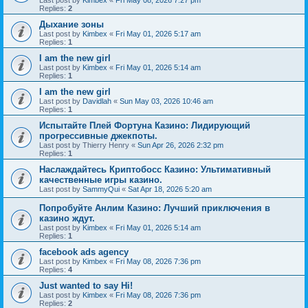
Last post by
Kimbex
«
Fri May 08, 2026 7:27 pm
Replies:
2
Дыхание зоны
Last post by
Kimbex
«
Fri May 01, 2026 5:17 am
Replies:
1
I am the new girl
Last post by
Kimbex
«
Fri May 01, 2026 5:14 am
Replies:
1
I am the new girl
Last post by
Davidlah
«
Sun May 03, 2026 10:46 am
Replies:
1
Испытайте Плей Фортуна Казино: Лидирующий
прогрессивные джекпоты.
Last post by
Thierry Henry
«
Sun Apr 26, 2026 2:32 pm
Replies:
1
Наслаждайтесь Криптобосс Казино: Ультимативный
качественные игры казино.
Last post by
SammyQui
«
Sat Apr 18, 2026 5:20 am
Попробуйте Анлим Казино: Лучший приключения в
казино ждут.
Last post by
Kimbex
«
Fri May 01, 2026 5:14 am
Replies:
1
facebook ads agency
Last post by
Kimbex
«
Fri May 08, 2026 7:36 pm
Replies:
4
Just wanted to say Hi!
Last post by
Kimbex
«
Fri May 08, 2026 7:36 pm
Replies:
2