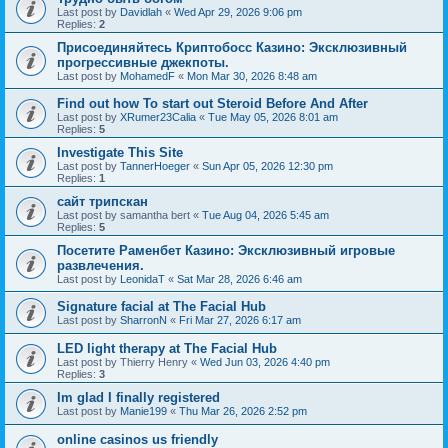
Last post by
Davidlah
«
Wed Apr 29, 2026 9:06 pm
Replies:
2
Присоединяйтесь Криптобосс Казино: Эксклюзивный
прогрессивные джекпоты.
Last post by
MohamedF
«
Mon Mar 30, 2026 8:48 am
Find out how To start out Steroid Before And After
Last post by
XRumer23Calia
«
Tue May 05, 2026 8:01 am
Replies:
5
Investigate This Site
Last post by
TannerHoeger
«
Sun Apr 05, 2026 12:30 pm
Replies:
1
сайт трипскан
Last post by
samantha bert
«
Tue Aug 04, 2026 5:45 am
Replies:
5
Посетите Раменбет Казино: Эксклюзивный игровые
развлечения.
Last post by
LeonidaT
«
Sat Mar 28, 2026 6:46 am
Signature facial at The Facial Hub
Last post by
SharronN
«
Fri Mar 27, 2026 6:17 am
LED light therapy at The Facial Hub
Last post by
Thierry Henry
«
Wed Jun 03, 2026 4:40 pm
Replies:
3
Im glad I finally registered
Last post by
Manie199
«
Thu Mar 26, 2026 2:52 pm
online casinos us friendly