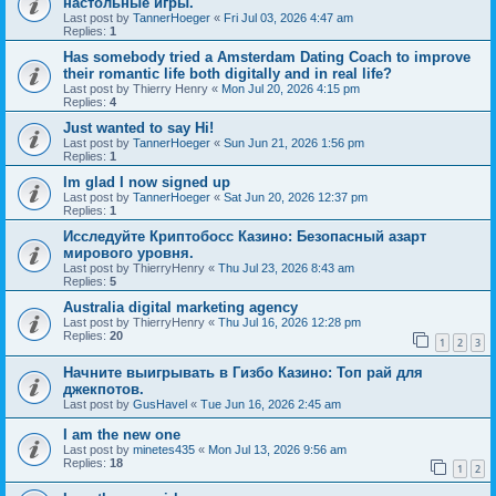
настольные игры.
Last post by
TannerHoeger
«
Fri Jul 03, 2026 4:47 am
Replies:
1
Has somebody tried a Amsterdam Dating Coach to improve
their romantic life both digitally and in real life?
Last post by
Thierry Henry
«
Mon Jul 20, 2026 4:15 pm
Replies:
4
Just wanted to say Hi!
Last post by
TannerHoeger
«
Sun Jun 21, 2026 1:56 pm
Replies:
1
Im glad I now signed up
Last post by
TannerHoeger
«
Sat Jun 20, 2026 12:37 pm
Replies:
1
Исследуйте Криптобосс Казино: Безопасный азарт
мирового уровня.
Last post by
ThierryHenry
«
Thu Jul 23, 2026 8:43 am
Replies:
5
Australia digital marketing agency
Last post by
ThierryHenry
«
Thu Jul 16, 2026 12:28 pm
Replies:
20
1
2
3
Начните выигрывать в Гизбо Казино: Топ рай для
джекпотов.
Last post by
GusHavel
«
Tue Jun 16, 2026 2:45 am
I am the new one
Last post by
minetes435
«
Mon Jul 13, 2026 9:56 am
Replies:
18
1
2