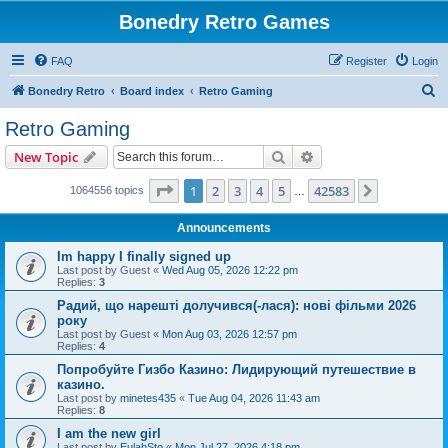
Bonedry Retro Games
FAQ
Register
Login
S
Bonedry Retro
Board index
Retro Gaming
e
Retro Gaming
a
Search
Advanced search
New Topic
r
c
Page
1
of
42583
1
2
3
4
5
42583
Next
1064556 topics
…
h
Announcements
Im happy I finally signed up
Last post by
Guest
«
Wed Aug 05, 2026 12:22 pm
Replies:
3
Радий, що нарешті долучився(-лася): нові фільми 2026
року
Last post by
Guest
«
Mon Aug 03, 2026 12:57 pm
Replies:
4
Попробуйте Гизбо Казино: Лидирующий путешествие в
казино.
Last post by
minetes435
«
Tue Aug 04, 2026 11:43 am
Replies:
8
I am the new girl
Last post by
EulahSto
«
Mon Jul 27, 2026 4:18 pm