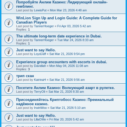
Попробуйте Анлим Казино: Лидирующий онлайн-
гемблинг.
Last post by
LewisPut
«
Mon Mar 23, 2026 4:48 am
WinLion Sign Up and Login Guide: A Complete Guide for
Canadian Players
Last post by
TannerHoeger
«
Fri Apr 03, 2026 5:42 am
Replies:
1
The ultimate long-term date experience in Dubai.
Last post by
TannerHoeger
«
Tue Mar 24, 2026 8:33 am
Replies:
1
Just want to say Hello.
Last post by
LoydJaff
«
Sat Mar 21, 2026 9:54 pm
Experience group encounters with escorts in dubai.
Last post by
Davidlah
«
Mon May 04, 2026 11:08 am
Replies:
3
трип скан
Last post by
KatrinaH
«
Sat Mar 21, 2026 9:56 am
Посетите Анлим Казино: Волнующий азарт в рулетке.
Last post by
TerryOli
«
Sat Mar 21, 2026 8:30 am
Присоединяйтесь Криптобосс Казино: Премиальный
надёжное казино.
Last post by
IrwinWoo
«
Sat Mar 21, 2026 5:10 am
Just want to say Hello.
Last post by
LillaOMe
«
Fri Mar 20, 2026 5:42 am