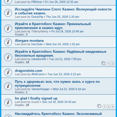
Last post by
PIBVivie
«
Fri Jun 26, 2026 12:32 am
Исследуйте Чемпион Слотс Казино: Волнующий новости
и события казино.
Last post by
DustyPig
«
Thu Jun 25, 2026 1:20 pm
Играйте в Криптобосс Казино: Премиальный
приключения в казино ждут.
Last post by
ThierryHenry
«
Fri Jul 24, 2026 10:48 am
Replies:
3
Alergare montana
Last post by
InezSute
«
Wed Jun 24, 2026 1:32 pm
Играйте в Криптобосс Казино: Надёжный ежедневные
бесплатные вращения.
Last post by
minetes435
«
Tue Jul 21, 2026 7:09 pm
Replies:
18
1
2
dragonslots.com
Last post by
AKACarmi
«
Tue Jun 23, 2026 2:22 pm
Путь к здоровью: все, что нужно знать о курсе по
нутрициологии
Last post by
TannerHoeger
«
Wed Jul 22, 2026 6:18 am
Replies:
1
Im glad I finally signed up
Last post by
Guest
«
Sun Jul 19, 2026 10:43 am
Replies:
29
1
2
3
Наслаждайтесь Криптобосс Казино: Эксклюзивный