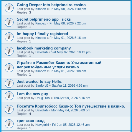
Going Deeper into betprimeiro casino
Last post by
Kimbex
«
Fri May 08, 2026 7:40 pm
Replies:
3
Secret betprimeiro app Tricks
Last post by
Kimbex
«
Fri May 08, 2026 7:22 pm
Replies:
1
Im happy I finally registered
Last post by
Kimbex
«
Fri May 01, 2026 5:16 am
Replies:
1
facebook marketing company
Last post by
Davidlah
«
Sat May 02, 2026 10:13 pm
Replies:
1
Играйте в Раменбет Казино: Ультимативный
непревзойденные услуги казино.
Last post by
Kimbex
«
Fri May 01, 2026 5:08 am
Replies:
1
Just wanted to say Hello.
Last post by
Sanford6
«
Sat Apr 11, 2026 4:36 pm
I am the new guy
Last post by
DougTros
«
Thu Apr 09, 2026 8:16 am
Посетите Криптобосс Казино: Топ путешествие в казино.
Last post by
Davidlah
«
Mon May 04, 2026 5:09 pm
Replies:
4
трипскан вход
Last post by
Kswgcrirl
«
Fri Jun 05, 2026 12:46 am
Replies:
1