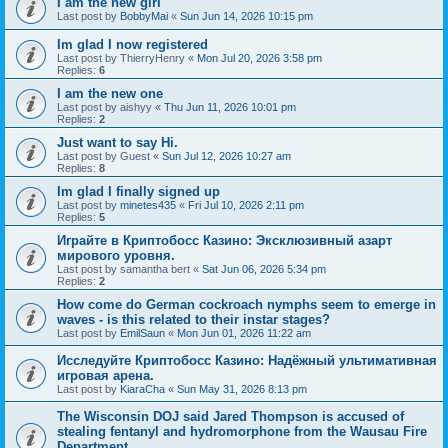
I am the new girl
Last post by
BobbyMai
«
Sun Jun 14, 2026 10:15 pm
Im glad I now registered
Last post by
ThierryHenry
«
Mon Jul 20, 2026 3:58 pm
Replies:
6
I am the new one
Last post by
aishyy
«
Thu Jun 11, 2026 10:01 pm
Replies:
2
Just want to say Hi.
Last post by
Guest
«
Sun Jul 12, 2026 10:27 am
Replies:
8
Im glad I finally signed up
Last post by
minetes435
«
Fri Jul 10, 2026 2:11 pm
Replies:
5
Играйте в Криптобосс Казино: Эксклюзивный азарт
мирового уровня.
Last post by
samantha bert
«
Sat Jun 06, 2026 5:34 pm
Replies:
2
How come do German cockroach nymphs seem to emerge in
waves - is this related to their instar stages?
Last post by
EmilSaun
«
Mon Jun 01, 2026 11:22 am
Исследуйте Криптобосс Казино: Надёжный ультимативная
игровая арена.
Last post by
KiaraCha
«
Sun May 31, 2026 8:13 pm
The Wisconsin DOJ said Jared Thompson is accused of
stealing fentanyl and hydromorphone from the Wausau Fire
Department