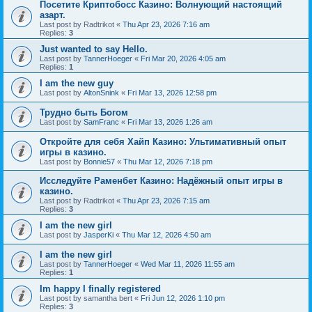
Посетите Криптобосс Казино: Волнующий настоящий
азарт.
Last post by
Radtrikot
«
Thu Apr 23, 2026 7:16 am
Replies:
3
Just wanted to say Hello.
Last post by
TannerHoeger
«
Fri Mar 20, 2026 4:05 am
Replies:
1
I am the new guy
Last post by
AltonSnink
«
Fri Mar 13, 2026 12:58 pm
Трудно быть Богом
Last post by
SamFranc
«
Fri Mar 13, 2026 1:26 am
Откройте для себя Хайп Казино: Ультимативный опыт
игры в казино.
Last post by
Bonnie57
«
Thu Mar 12, 2026 7:18 pm
Исследуйте Раменбет Казино: Надёжный опыт игры в
казино.
Last post by
Radtrikot
«
Thu Apr 23, 2026 7:15 am
Replies:
3
I am the new girl
Last post by
JasperKi
«
Thu Mar 12, 2026 4:50 am
I am the new girl
Last post by
TannerHoeger
«
Wed Mar 11, 2026 11:55 am
Replies:
1
Im happy I finally registered
Last post by
samantha bert
«
Fri Jun 12, 2026 1:10 pm
Replies:
3