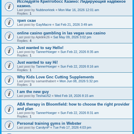
Исследуйте Криптобосс Казино: Лидирующий надёжное
казино.
Last post by
Nubbnorktek
«
Mon Mar 16, 2026 12:01 am
Replies:
1
трип скан
Last post by
GayMacre
«
Sat Feb 21, 2026 3:49 am
online casino gambling in las vegas usa casino
Last post by
Apklink26
«
Sat May 09, 2026 3:02 pm
Replies:
4
Just wanted to say Hello!
Last post by
TannerHoeger
«
Sun Feb 22, 2026 8:35 am
Replies:
1
Just wanted to say Hi!
Last post by
TannerHoeger
«
Sun Feb 22, 2026 8:16 am
Replies:
1
Why Kids Love Gnc Cutting Supplements
Last post by
samanthabert
«
Mon Jun 08, 2026 5:32 pm
Replies:
3
I am the new guy
Last post by
TeshaU52
«
Wed Feb 18, 2026 8:15 am
ABA therapy in Bloomfield: how to choose the right provider
and plan
Last post by
TannerHoeger
«
Sun Feb 22, 2026 8:31 am
Replies:
1
Personal training gyms in Webster
Last post by
CarolynP
«
Tue Feb 17, 2026 4:03 pm