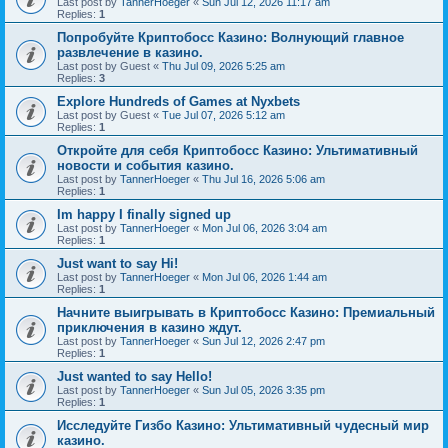
Last post by
TannerHoeger
«
Sun Jul 12, 2026 11:17 am
Replies:
1
Попробуйте Криптобосс Казино: Волнующий главное
развлечение в казино.
Last post by
Guest
«
Thu Jul 09, 2026 5:25 am
Replies:
3
Explore Hundreds of Games at Nyxbets
Last post by
Guest
«
Tue Jul 07, 2026 5:12 am
Replies:
1
Откройте для себя Криптобосс Казино: Ультимативный
новости и события казино.
Last post by
TannerHoeger
«
Thu Jul 16, 2026 5:06 am
Replies:
1
Im happy I finally signed up
Last post by
TannerHoeger
«
Mon Jul 06, 2026 3:04 am
Replies:
1
Just want to say Hi!
Last post by
TannerHoeger
«
Mon Jul 06, 2026 1:44 am
Replies:
1
Начните выигрывать в Криптобосс Казино: Премиальный
приключения в казино ждут.
Last post by
TannerHoeger
«
Sun Jul 12, 2026 2:47 pm
Replies:
1
Just wanted to say Hello!
Last post by
TannerHoeger
«
Sun Jul 05, 2026 3:35 pm
Replies:
1
Исследуйте Гизбо Казино: Ультимативный чудесный мир
казино.