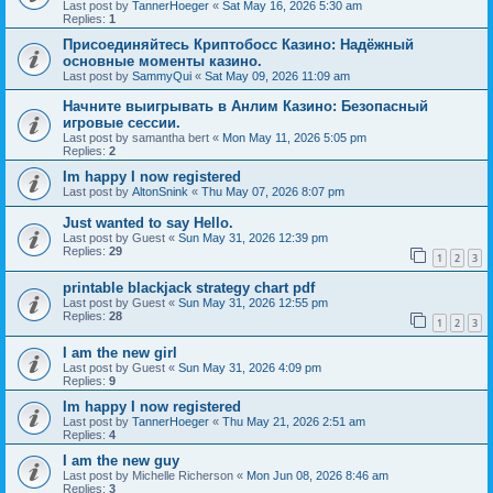
Last post by
TannerHoeger
«
Sat May 16, 2026 5:30 am
Replies:
1
Присоединяйтесь Криптобосс Казино: Надёжный
основные моменты казино.
Last post by
SammyQui
«
Sat May 09, 2026 11:09 am
Начните выигрывать в Анлим Казино: Безопасный
игровые сессии.
Last post by
samantha bert
«
Mon May 11, 2026 5:05 pm
Replies:
2
Im happy I now registered
Last post by
AltonSnink
«
Thu May 07, 2026 8:07 pm
Just wanted to say Hello.
Last post by
Guest
«
Sun May 31, 2026 12:39 pm
Replies:
29
1
2
3
printable blackjack strategy chart pdf
Last post by
Guest
«
Sun May 31, 2026 12:55 pm
Replies:
28
1
2
3
I am the new girl
Last post by
Guest
«
Sun May 31, 2026 4:09 pm
Replies:
9
Im happy I now registered
Last post by
TannerHoeger
«
Thu May 21, 2026 2:51 am
Replies:
4
I am the new guy
Last post by
Michelle Richerson
«
Mon Jun 08, 2026 8:46 am
Replies:
3