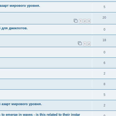
азарт мирового уровня.
5
20
1
2
3
й для джекпотов.
0
18
1
2
0
6
2
8
5
 азарт мирового уровня.
2
merge in waves - is this related to their instar
0