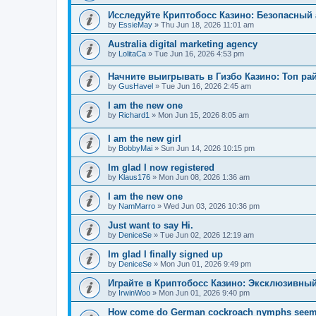
Исследуйте Криптобосс Казино: Безопасный 
by
EssieMay
»
Thu Jun 18, 2026 11:01 am
Australia digital marketing agency
by
LolitaCa
»
Tue Jun 16, 2026 4:53 pm
Начните выигрывать в Гизбо Казино: Топ ра
by
GusHavel
»
Tue Jun 16, 2026 2:45 am
I am the new one
by
Richard1
»
Mon Jun 15, 2026 8:05 am
I am the new girl
by
BobbyMai
»
Sun Jun 14, 2026 10:15 pm
Im glad I now registered
by
Klaus176
»
Mon Jun 08, 2026 1:36 am
I am the new one
by
NamMarro
»
Wed Jun 03, 2026 10:36 pm
Just want to say Hi.
by
DeniceSe
»
Tue Jun 02, 2026 12:19 am
Im glad I finally signed up
by
DeniceSe
»
Mon Jun 01, 2026 9:49 pm
Играйте в Криптобосс Казино: Эксклюзивный
by
IrwinWoo
»
Mon Jun 01, 2026 9:40 pm
How come do German cockroach nymphs seem to e