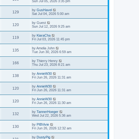
Sun Jul 05, 2026 3:35 pm
by
GusHavel
129
Sat Jul 04, 2026 5:00 am
by
Guest
120
Sun Jul 12, 2026 9:25 am
by
KiaraCha
119
Fri Jul 03, 2026 11:45 pm
by
Amelia John
135
Tue Jun 30, 2026 6:59 am
by
Thierry Henry
166
Thu Jul 23, 2026 8:21 am
by
AnnieW30
138
Fri Jun 26, 2026 11:31 am
by
AnnieW30
120
Fri Jun 26, 2026 11:31 am
by
AnnieW30
120
Fri Jun 26, 2026 11:30 am
by
TannerHoeger
132
Wed Jul 22, 2026 5:36 am
by
PIBVivie
130
Fri Jun 26, 2026 12:32 am
by
DustyPig