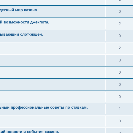
десный мир казино.
0
й возможности джекпота.
2
тывающий слот-экшен.
0
2
3
0
0
0
льный профессиональные советы по ставкам.
1
0
ий новости и события казино.