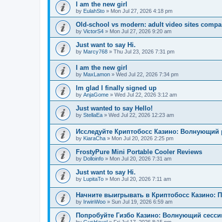
I am the new girl
by
EulahSto
»
Mon Jul 27, 2026 4:18 pm
Old-school vs modern: adult video sites compa
by
VictorS4
»
Mon Jul 27, 2026 9:20 am
Just want to say Hi.
by
Marcy768
»
Thu Jul 23, 2026 7:31 pm
I am the new girl
by
MaxLamon
»
Wed Jul 22, 2026 7:34 pm
Im glad I finally signed up
by
AnjaGome
»
Wed Jul 22, 2026 3:12 am
Just wanted to say Hello!
by
StellaEa
»
Wed Jul 22, 2026 12:23 am
Исследуйте Криптобосс Казино: Волнующий 
by
KiaraCha
»
Mon Jul 20, 2026 2:25 pm
FrostyPure Mini Portable Cooler Reviews
by
Dolloinfo
»
Mon Jul 20, 2026 7:31 am
Just want to say Hi.
by
LupitaTo
»
Mon Jul 20, 2026 7:11 am
Начните выигрывать в Криптобосс Казино: 
by
IrwinWoo
»
Sun Jul 19, 2026 6:59 am
Попробуйте Гизбо Казино: Волнующий сесси