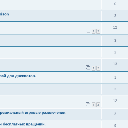
0
rison
2
12
1
2
3
2
13
1
2
рай для джекпотов.
1
2
12
1
2
Премиальный игровые развлечения.
3
и бесплатных вращений.
9