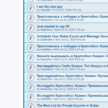
by
GusHavel
»
Fri Jul 17, 2026 8:15 pm
I am the new guy
by
VivienBv
»
Fri Jul 17, 2026 4:01 am
Приготовьтесь к победам в Криптобосс Кази
by
KiaraCha
»
Thu Jul 16, 2026 5:14 am
Just wanted to say Hi!
by
HeleneLa
»
Wed Jul 15, 2026 7:00 pm
Schedule Your Dubai Escort and Massage Sess
by
DebbraHe
»
Mon Jul 13, 2026 8:00 pm
Приготовьтесь к победам в Криптобосс Каз
by
IrwinWoo
»
Mon Jul 13, 2026 1:37 pm
Начните выигрывать в Криптобосс Казино: 
by
KiaraCha
»
Mon Jul 13, 2026 8:55 am
Наслаждайтесь Гизбо Казино: Топ бонусы и 
by
GusHavel
»
Sun Jul 12, 2026 7:31 pm
Присоединяйтесь Криптобосс Казино: Лучши
by
KiaraCha
»
Sat Jul 11, 2026 12:52 pm
Исследуйте Криптобосс Казино: Премиальны
by
KiaraCha
»
Sat Jul 11, 2026 9:57 am
Исследуйте Криптобосс Казино: Премиальный
by
IrwinWoo
»
Sat Jul 11, 2026 5:48 am
The Best List for Private Escorts in Dubai.