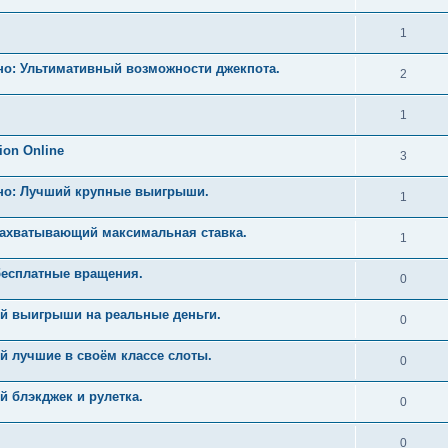
1
но: Ультимативный возможности джекпота.
2
1
ion Online
3
ино: Лучший крупные выигрыши.
1
Захватывающий максимальная ставка.
1
бесплатные вращения.
0
й выигрыши на реальные деньги.
0
й лучшие в своём классе слоты.
0
 блэкджек и рулетка.
0
0