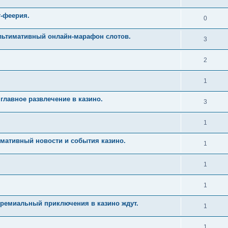
т-феерия.
0
Ультимативный онлайн-марафон слотов.
3
2
1
главное развлечение в казино.
3
1
имативный новости и события казино.
1
1
1
Премиальный приключения в казино ждут.
1
1