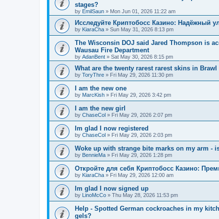
stages?
by
EmilSaun
»
Mon Jun 01, 2026 11:22 am
Исследуйте Криптобосс Казино: Надёжный ул
by
KiaraCha
»
Sun May 31, 2026 8:13 pm
The Wisconsin DOJ said Jared Thompson is acc
Wausau Fire Department
by
AdanBent
»
Sat May 30, 2026 8:15 pm
What are the twenty rarest rarest skins in Brawl
by
ToryThre
»
Fri May 29, 2026 11:30 pm
I am the new one
by
MarcKish
»
Fri May 29, 2026 3:42 pm
I am the new girl
by
ChaseCol
»
Fri May 29, 2026 2:07 pm
Im glad I now registered
by
ChaseCol
»
Fri May 29, 2026 2:03 pm
Woke up with strange bite marks on my arm - is
by
BennieMa
»
Fri May 29, 2026 1:28 pm
Откройте для себя Криптобосс Казино: Прем
by
KiaraCha
»
Fri May 29, 2026 12:00 am
Im glad I now signed up
by
LinoMcCo
»
Thu May 28, 2026 11:53 pm
Help - Spotted German cockroaches in my kitche
gels?