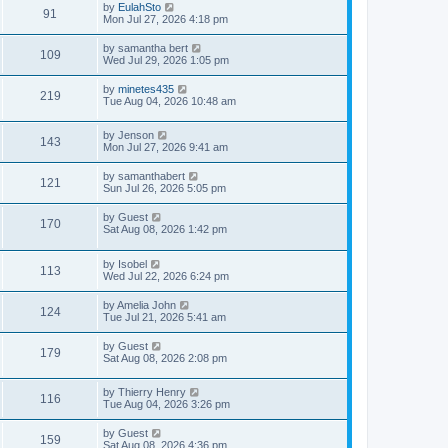
by
EulahSto
91
Mon Jul 27, 2026 4:18 pm
by
samantha bert
109
Wed Jul 29, 2026 1:05 pm
by
minetes435
219
Tue Aug 04, 2026 10:48 am
by
Jenson
143
Mon Jul 27, 2026 9:41 am
by
samanthabert
121
Sun Jul 26, 2026 5:05 pm
by
Guest
170
Sat Aug 08, 2026 1:42 pm
by
Isobel
113
Wed Jul 22, 2026 6:24 pm
by
Amelia John
124
Tue Jul 21, 2026 5:41 am
by
Guest
179
Sat Aug 08, 2026 2:08 pm
by
Thierry Henry
116
Tue Aug 04, 2026 3:26 pm
by
Guest
159
Sat Aug 08, 2026 4:36 pm