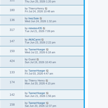
121
Thu Jun 25, 2026 1:20 pm
by
ThierryHenry
180
Fri Jul 24, 2026 10:48 am
by
InezSute
136
Wed Jun 24, 2026 1:32 pm
by
minetes435
317
Tue Jul 21, 2026 7:09 pm
by
AKACarmi
147
Tue Jun 23, 2026 2:22 pm
by
TannerHoeger
150
Wed Jul 22, 2026 6:18 am
by
Guest
424
Sun Jul 19, 2026 10:43 am
by
TannerHoeger
133
Fri Jul 03, 2026 4:47 am
by
Thierry Henry
174
Mon Jul 20, 2026 4:15 pm
by
TannerHoeger
142
Sun Jun 21, 2026 1:56 pm
by
TannerHoeger
158
Sat Jun 20, 2026 12:37 pm