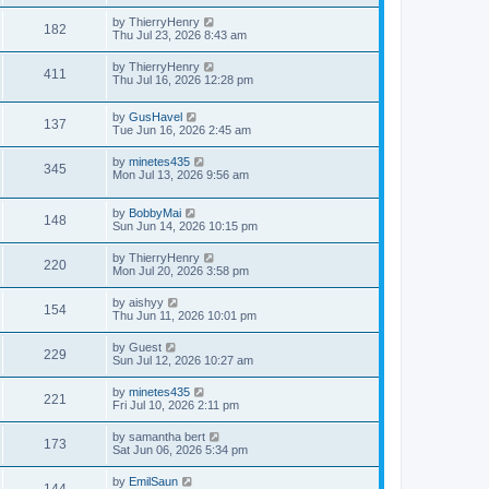
by
ThierryHenry
182
Thu Jul 23, 2026 8:43 am
by
ThierryHenry
411
Thu Jul 16, 2026 12:28 pm
by
GusHavel
137
Tue Jun 16, 2026 2:45 am
by
minetes435
345
Mon Jul 13, 2026 9:56 am
by
BobbyMai
148
Sun Jun 14, 2026 10:15 pm
by
ThierryHenry
220
Mon Jul 20, 2026 3:58 pm
by
aishyy
154
Thu Jun 11, 2026 10:01 pm
by
Guest
229
Sun Jul 12, 2026 10:27 am
by
minetes435
221
Fri Jul 10, 2026 2:11 pm
by
samantha bert
173
Sat Jun 06, 2026 5:34 pm
by
EmilSaun
144