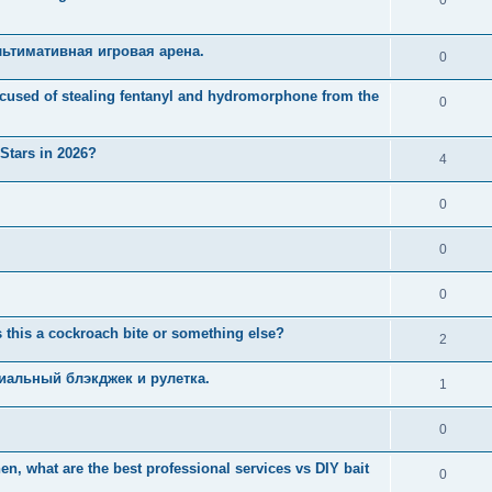
ьтимативная игровая арена.
0
used of stealing fentanyl and hydromorphone from the
0
 Stars in 2026?
4
0
0
0
 this a cockroach bite or something else?
2
иальный блэкджек и рулетка.
1
0
n, what are the best professional services vs DIY bait
0