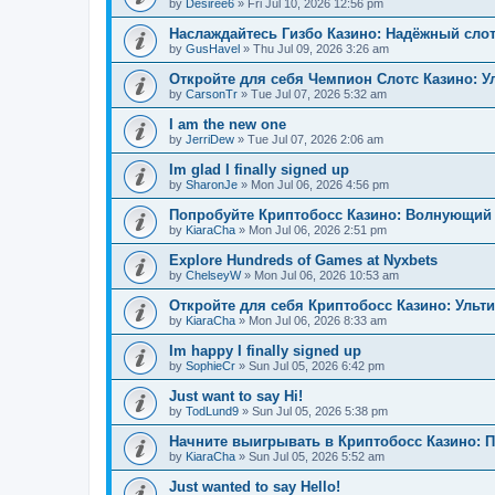
by
Desiree6
»
Fri Jul 10, 2026 12:56 pm
Наслаждайтесь Гизбо Казино: Надёжный сло
by
GusHavel
»
Thu Jul 09, 2026 3:26 am
Откройте для себя Чемпион Слотс Казино: 
by
CarsonTr
»
Tue Jul 07, 2026 5:32 am
I am the new one
by
JerriDew
»
Tue Jul 07, 2026 2:06 am
Im glad I finally signed up
by
SharonJe
»
Mon Jul 06, 2026 4:56 pm
Попробуйте Криптобосс Казино: Волнующий 
by
KiaraCha
»
Mon Jul 06, 2026 2:51 pm
Explore Hundreds of Games at Nyxbets
by
ChelseyW
»
Mon Jul 06, 2026 10:53 am
Откройте для себя Криптобосс Казино: Ульт
by
KiaraCha
»
Mon Jul 06, 2026 8:33 am
Im happy I finally signed up
by
SophieCr
»
Sun Jul 05, 2026 6:42 pm
Just want to say Hi!
by
TodLund9
»
Sun Jul 05, 2026 5:38 pm
Начните выигрывать в Криптобосс Казино: 
by
KiaraCha
»
Sun Jul 05, 2026 5:52 am
Just wanted to say Hello!