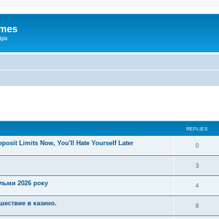
ames
gia
ed search
REPLIES
posit Limits Now, You'll Hate Yourself Later
0
3
ільми 2026 року
4
шествие в казино.
8