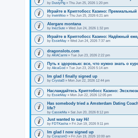
by
DustyPig
»
Thu Jun 25, 2026 1:20 pm
Играйте в Криптобосс Казино: Премиальный 
by
IrwinWoo
»
Thu Jun 25, 2026 6:21 am
Alergare montana
by
InezSute
»
Wed Jun 24, 2026 1:32 pm
Играйте в Криптобосс Казино: Надёжный еж
by
EssieMay
»
Wed Jun 24, 2026 7:37 am
dragonslots.com
by
AKACarmi
»
Tue Jun 23, 2026 2:22 pm
Путь к здоровью: все, что нужно знать о ку
by
AlicaGod
»
Tue Jun 23, 2026 5:14 am
Im glad I finally signed up
by
Crystal3
»
Mon Jun 22, 2026 12:44 pm
Наслаждайтесь Криптобосс Казино: Эксклюз
by
EssieMay
»
Mon Jun 22, 2026 12:05 pm
Has somebody tried a Amsterdam Dating Coach to
life?
by
CassieMa
»
Sat Jun 20, 2026 8:12 pm
Just wanted to say Hi!
by
FDTKasha
»
Fri Jun 19, 2026 9:11 pm
Im glad I now signed up
by
CorazonO
»
Fri Jun 19, 2026 10:00 am