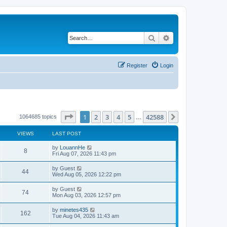
Search
Advanced search
Register
Login
Page
1
of
42588
1
2
3
4
5
42588
Next
1064685 topics
…
VIEWS
LAST POST
by
LouannHe
8
Fri Aug 07, 2026 11:43 pm
by
Guest
44
Wed Aug 05, 2026 12:22 pm
by
Guest
74
Mon Aug 03, 2026 12:57 pm
by
minetes435
162
Tue Aug 04, 2026 11:43 am