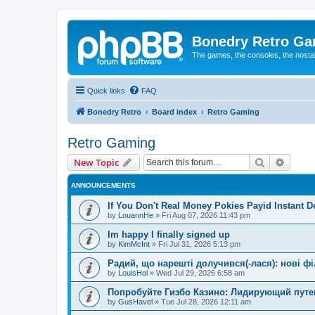
Bonedry Retro G
The games, the consoles, the nostal
Quick links
FAQ
Bonedry Retro
Board index
Retro Gaming
Retro Gaming
Search
Advanc
New Topic
ANNOUNCEMENTS
If You Don't Real Money Pokies Payid Instant De
by
LouannHe
»
Fri Aug 07, 2026 11:43 pm
Im happy I finally signed up
by
KimMcInt
»
Fri Jul 31, 2026 5:13 pm
Радий, що нарешті долучився(-лася): нові ф
by
LouisHol
»
Wed Jul 29, 2026 6:58 am
Попробуйте Гизбо Казино: Лидирующий путе
by
GusHavel
»
Tue Jul 28, 2026 12:11 am