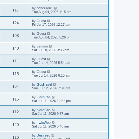
by
richerson1
117
Tue Aug 04, 2026 1:15 pm
by
Guest
124
Fri Jul 17, 2026 12:27 pm
by
Guest
108
Tue Aug 04, 2026 5:26 pm
by
Jenson
140
Sat Jul 18, 2026 3:35 pm
by
Guest
111
Tue Jul 14, 2026 5:54 am
by
Guest
115
Tue Jul 14, 2026 6:10 am
by
GusHavel
104
Sun Jul 12, 2026 7:31 pm
by
KiaraCha
115
Sat Jul 11, 2026 12:52 pm
by
KiaraCha
112
Sat Jul 11, 2026 9:57 am
by
IrwinWoo
120
Sat Jul 11, 2026 5:48 am
by
Desiree6
116