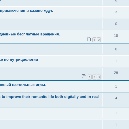
0
приключения в казино ждут.
3
0
едневные бесплатные вращения.
18
1
2
0
рсе по нутрициологии
1
29
1
2
3
ивный настольные игры.
1
 improve their romantic life both digitally and in real
4
1
1