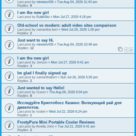
Last post by
minetes435
«
Tue Aug 04, 2026 11:43 am
Replies:
8
I am the new girl
Last post by
EulahSto
«
Mon Jul 27, 2026 4:18 pm
Old-school vs modern: adult video sites comparison
Last post by
samantha bert
«
Wed Jul 29, 2026 1:05 pm
Replies:
2
Just want to say Hi.
Last post by
minetes435
«
Tue Aug 04, 2026 10:48 am
Replies:
12
1
2
I am the new girl
Last post by
Jenson
«
Mon Jul 27, 2026 9:41 am
Replies:
3
Im glad I finally signed up
Last post by
samanthabert
«
Sun Jul 26, 2026 5:05 pm
Replies:
2
Just wanted to say Hello!
Last post by
Guest
«
Thu Aug 06, 2026 9:04 pm
Replies:
8
Исследуйте Криптобосс Казино: Волнующий рай для
джекпотов.
Last post by
Isobel
«
Wed Jul 22, 2026 6:24 pm
Replies:
1
FrostyPure Mini Portable Cooler Reviews
Last post by
Amelia John
«
Tue Jul 21, 2026 5:41 am
Replies:
2