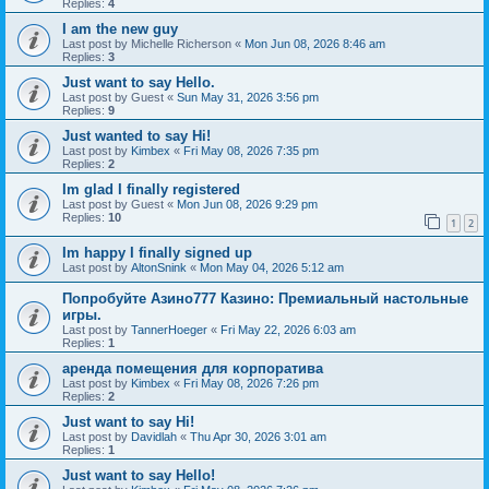
Replies:
4
I am the new guy
Last post by
Michelle Richerson
«
Mon Jun 08, 2026 8:46 am
Replies:
3
Just want to say Hello.
Last post by
Guest
«
Sun May 31, 2026 3:56 pm
Replies:
9
Just wanted to say Hi!
Last post by
Kimbex
«
Fri May 08, 2026 7:35 pm
Replies:
2
Im glad I finally registered
Last post by
Guest
«
Mon Jun 08, 2026 9:29 pm
Replies:
10
1
2
Im happy I finally signed up
Last post by
AltonSnink
«
Mon May 04, 2026 5:12 am
Попробуйте Азино777 Казино: Премиальный настольные
игры.
Last post by
TannerHoeger
«
Fri May 22, 2026 6:03 am
Replies:
1
аренда помещения для корпоратива
Last post by
Kimbex
«
Fri May 08, 2026 7:26 pm
Replies:
2
Just want to say Hi!
Last post by
Davidlah
«
Thu Apr 30, 2026 3:01 am
Replies:
1
Just want to say Hello!