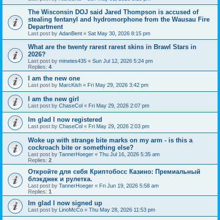
The Wisconsin DOJ said Jared Thompson is accused of
stealing fentanyl and hydromorphone from the Wausau Fire
Department
Last post by
AdanBent
«
Sat May 30, 2026 8:15 pm
What are the twenty rarest rarest skins in Brawl Stars in
2026?
Last post by
minetes435
«
Sun Jul 12, 2026 5:24 pm
Replies:
4
I am the new one
Last post by
MarcKish
«
Fri May 29, 2026 3:42 pm
I am the new girl
Last post by
ChaseCol
«
Fri May 29, 2026 2:07 pm
Im glad I now registered
Last post by
ChaseCol
«
Fri May 29, 2026 2:03 pm
Woke up with strange bite marks on my arm - is this a
cockroach bite or something else?
Last post by
TannerHoeger
«
Thu Jul 16, 2026 5:35 am
Replies:
2
Откройте для себя Криптобосс Казино: Премиальный
блэкджек и рулетка.
Last post by
TannerHoeger
«
Fri Jun 19, 2026 5:58 am
Replies:
1
Im glad I now signed up
Last post by
LinoMcCo
«
Thu May 28, 2026 11:53 pm