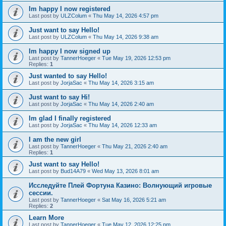
Im happy I now registered
Last post by
ULZColum
«
Thu May 14, 2026 4:57 pm
Just want to say Hello!
Last post by
ULZColum
«
Thu May 14, 2026 9:38 am
Im happy I now signed up
Last post by
TannerHoeger
«
Tue May 19, 2026 12:53 pm
Replies:
1
Just wanted to say Hello!
Last post by
JorjaSac
«
Thu May 14, 2026 3:15 am
Just want to say Hi!
Last post by
JorjaSac
«
Thu May 14, 2026 2:40 am
Im glad I finally registered
Last post by
JorjaSac
«
Thu May 14, 2026 12:33 am
I am the new girl
Last post by
TannerHoeger
«
Thu May 21, 2026 2:40 am
Replies:
1
Just want to say Hello!
Last post by
Bud14A79
«
Wed May 13, 2026 8:01 am
Исследуйте Плей Фортуна Казино: Волнующий игровые
сессии.
Last post by
TannerHoeger
«
Sat May 16, 2026 5:21 am
Replies:
2
Learn More
Last post by
TannerHoeger
«
Tue May 12, 2026 12:25 pm