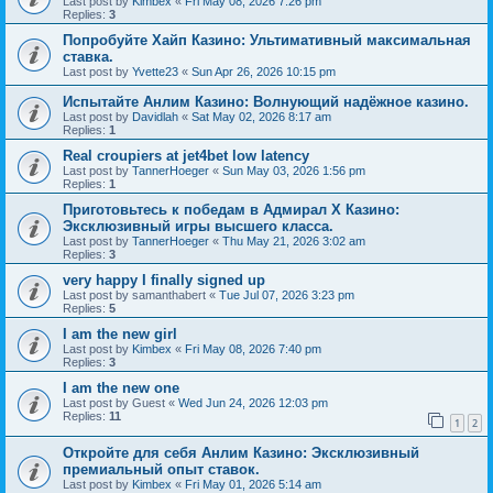
Last post by
Kimbex
«
Fri May 08, 2026 7:26 pm
Replies:
3
Попробуйте Хайп Казино: Ультимативный максимальная
ставка.
Last post by
Yvette23
«
Sun Apr 26, 2026 10:15 pm
Испытайте Анлим Казино: Волнующий надёжное казино.
Last post by
Davidlah
«
Sat May 02, 2026 8:17 am
Replies:
1
Real croupiers at jet4bet low latency
Last post by
TannerHoeger
«
Sun May 03, 2026 1:56 pm
Replies:
1
Приготовьтесь к победам в Адмирал Х Казино:
Эксклюзивный игры высшего класса.
Last post by
TannerHoeger
«
Thu May 21, 2026 3:02 am
Replies:
3
very happy I finally signed up
Last post by
samanthabert
«
Tue Jul 07, 2026 3:23 pm
Replies:
5
I am the new girl
Last post by
Kimbex
«
Fri May 08, 2026 7:40 pm
Replies:
3
I am the new one
Last post by
Guest
«
Wed Jun 24, 2026 12:03 pm
Replies:
11
1
2
Откройте для себя Анлим Казино: Эксклюзивный
премиальный опыт ставок.
Last post by
Kimbex
«
Fri May 01, 2026 5:14 am