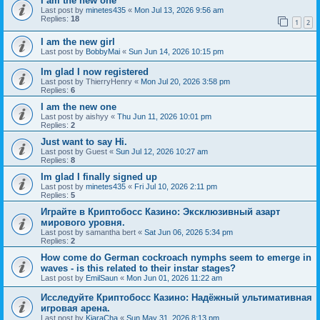
I am the new one
Last post by
minetes435
«
Mon Jul 13, 2026 9:56 am
Replies:
18
1
2
I am the new girl
Last post by
BobbyMai
«
Sun Jun 14, 2026 10:15 pm
Im glad I now registered
Last post by
ThierryHenry
«
Mon Jul 20, 2026 3:58 pm
Replies:
6
I am the new one
Last post by
aishyy
«
Thu Jun 11, 2026 10:01 pm
Replies:
2
Just want to say Hi.
Last post by
Guest
«
Sun Jul 12, 2026 10:27 am
Replies:
8
Im glad I finally signed up
Last post by
minetes435
«
Fri Jul 10, 2026 2:11 pm
Replies:
5
Играйте в Криптобосс Казино: Эксклюзивный азарт
мирового уровня.
Last post by
samantha bert
«
Sat Jun 06, 2026 5:34 pm
Replies:
2
How come do German cockroach nymphs seem to emerge in
waves - is this related to their instar stages?
Last post by
EmilSaun
«
Mon Jun 01, 2026 11:22 am
Исследуйте Криптобосс Казино: Надёжный ультимативная
игровая арена.
Last post by
KiaraCha
«
Sun May 31, 2026 8:13 pm