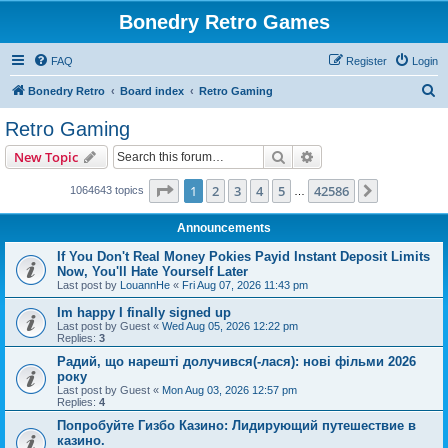
Bonedry Retro Games
FAQ
Register
Login
S
Bonedry Retro
Board index
Retro Gaming
e
Retro Gaming
a
Search
Advanced search
New Topic
r
c
Page
1
of
42586
1
2
3
4
5
42586
Next
1064643 topics
…
h
Announcements
If You Don't Real Money Pokies Payid Instant Deposit Limits
Now, You'll Hate Yourself Later
Last post by
LouannHe
«
Fri Aug 07, 2026 11:43 pm
Im happy I finally signed up
Last post by
Guest
«
Wed Aug 05, 2026 12:22 pm
Replies:
3
Радий, що нарешті долучився(-лася): нові фільми 2026
року
Last post by
Guest
«
Mon Aug 03, 2026 12:57 pm
Replies:
4
Попробуйте Гизбо Казино: Лидирующий путешествие в
казино.