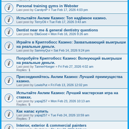
Personal training gyms in Webster
Last post by
CarolynP
«
Tue Feb 17, 2026 4:03 pm
Испытайте Анлим Казино: Топ надёжное казино.
Last post by
TerryOli
«
Tue Feb 17, 2026 3:43 am
Dentist near me & general dentistry questions
Last post by
EllaGood
«
Mon Feb 16, 2026 9:26 am
Играйте в Криптобосс Казино: Захватывающий выигрыши
на реальные деньги.
Last post by
SammyQui
«
Sat Feb 14, 2026 9:24 pm
Попробуйте Криптобосс Казино: Волнующий выигрыши
на реальные деньги.
Last post by
TannerHoeger
«
Fri Feb 27, 2026 4:02 am
Replies:
1
Присоединяйтесь Анлим Казино: Лучший преимущества
казино.
Last post by
LewisPut
«
Fri Feb 13, 2026 12:02 pm
Испытайте Анлим Казино: Лучший мастерская игра на
ставках.
Last post by
yapaj257
«
Mon Feb 23, 2026 10:13 am
Replies:
5
Как напас купить
Last post by
yapaj257
«
Tue Feb 24, 2026 10:59 am
Replies:
7
Interior, exterior & commercial painters