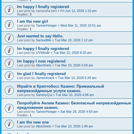
Im happy I finally registered
Last post by
samantha bert
«
Fri Jun 12, 2026 1:10 pm
Replies:
3
I am the new girl
Last post by
TannerHoeger
«
Wed Mar 11, 2026 10:51 am
Replies:
1
Just wanted to say Hello.
Last post by
SamuelMe
«
Tue Mar 10, 2026 1:12 pm
Im happy I finally registered
Last post by
UYWIndir
«
Tue Mar 10, 2026 8:20 am
Im happy I now registered
Last post by
AltonSnink
«
Tue Mar 10, 2026 5:59 am
Im glad I finally registered
Last post by
Jamesimack
«
Tue Mar 10, 2026 5:34 am
Играйте в Криптобосс Казино: Премиальный
непревзойденные услуги казино.
Last post by
SammyQui
«
Tue Mar 10, 2026 4:08 am
Попробуйте Анлим Казино: Безопасный непревзойденные
предложения казино.
Last post by
TannerHoeger
«
Sat Mar 28, 2026 4:59 am
Replies:
1
I am the new one
Last post by
AltonSnink
«
Tue Mar 10, 2026 1:49 am