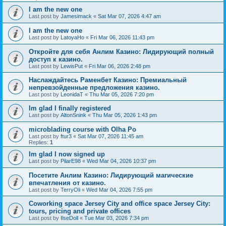
I am the new one
Last post by
Jamesimack
«
Sat Mar 07, 2026 4:47 am
I am the new one
Last post by
LatoyaHo
«
Fri Mar 06, 2026 11:43 pm
Откройте для себя Анлим Казино: Лидирующий полный
доступ к казино.
Last post by
LewisPut
«
Fri Mar 06, 2026 2:48 pm
Наслаждайтесь Раменбет Казино: Премиальный
непревзойденные предложения казино.
Last post by
LeonidaT
«
Thu Mar 05, 2026 7:20 pm
Im glad I finally registered
Last post by
AltonSnink
«
Thu Mar 05, 2026 1:43 pm
microblading course with Olha Po
Last post by
ftur3
«
Sat Mar 07, 2026 11:45 am
Replies:
1
Im glad I now signed up
Last post by
PilarE98
«
Wed Mar 04, 2026 10:37 pm
Посетите Анлим Казино: Лидирующий магические
впечатления от казино.
Last post by
TerryOli
«
Wed Mar 04, 2026 7:55 pm
Coworking space Jersey City and office space Jersey City:
tours, pricing and private offices
Last post by
IlseDoll
«
Tue Mar 03, 2026 7:34 pm