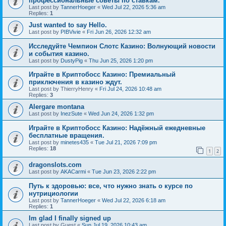
профессиональные советы по ставкам.
Last post by
TannerHoeger
«
Wed Jul 22, 2026 5:36 am
Replies:
1
Just wanted to say Hello.
Last post by
PIBVivie
«
Fri Jun 26, 2026 12:32 am
Исследуйте Чемпион Слотс Казино: Волнующий новости
и события казино.
Last post by
DustyPig
«
Thu Jun 25, 2026 1:20 pm
Играйте в Криптобосс Казино: Премиальный
приключения в казино ждут.
Last post by
ThierryHenry
«
Fri Jul 24, 2026 10:48 am
Replies:
3
Alergare montana
Last post by
InezSute
«
Wed Jun 24, 2026 1:32 pm
Играйте в Криптобосс Казино: Надёжный ежедневные
бесплатные вращения.
Last post by
minetes435
«
Tue Jul 21, 2026 7:09 pm
Replies:
18
1
2
dragonslots.com
Last post by
AKACarmi
«
Tue Jun 23, 2026 2:22 pm
Путь к здоровью: все, что нужно знать о курсе по
нутрициологии
Last post by
TannerHoeger
«
Wed Jul 22, 2026 6:18 am
Replies:
1
Im glad I finally signed up
Last post by
Guest
«
Sun Jul 19, 2026 10:43 am