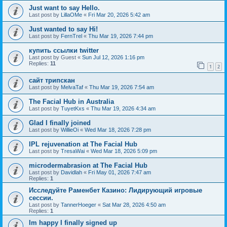
Just want to say Hello.
Last post by
LillaOMe
«
Fri Mar 20, 2026 5:42 am
Just wanted to say Hi!
Last post by
FernTrel
«
Thu Mar 19, 2026 7:44 pm
купить ссылки twitter
Last post by
Guest
«
Sun Jul 12, 2026 1:16 pm
Replies:
11
1
2
сайт трипскан
Last post by
MelvaTaf
«
Thu Mar 19, 2026 7:54 am
The Facial Hub in Australia
Last post by
TuyetKxs
«
Thu Mar 19, 2026 4:34 am
Glad I finally joined
Last post by
WillieOi
«
Wed Mar 18, 2026 7:28 pm
IPL rejuvenation at The Facial Hub
Last post by
TresaWai
«
Wed Mar 18, 2026 5:09 pm
microdermabrasion at The Facial Hub
Last post by
Davidlah
«
Fri May 01, 2026 7:47 am
Replies:
1
Исследуйте Раменбет Казино: Лидирующий игровые
сессии.
Last post by
TannerHoeger
«
Sat Mar 28, 2026 4:50 am
Replies:
1
Im happy I finally signed up