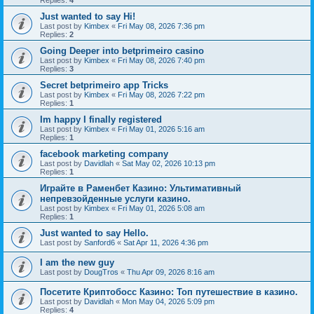
Replies:
4
Just wanted to say Hi!
Last post by
Kimbex
«
Fri May 08, 2026 7:36 pm
Replies:
2
Going Deeper into betprimeiro casino
Last post by
Kimbex
«
Fri May 08, 2026 7:40 pm
Replies:
3
Secret betprimeiro app Tricks
Last post by
Kimbex
«
Fri May 08, 2026 7:22 pm
Replies:
1
Im happy I finally registered
Last post by
Kimbex
«
Fri May 01, 2026 5:16 am
Replies:
1
facebook marketing company
Last post by
Davidlah
«
Sat May 02, 2026 10:13 pm
Replies:
1
Играйте в Раменбет Казино: Ультимативный
непревзойденные услуги казино.
Last post by
Kimbex
«
Fri May 01, 2026 5:08 am
Replies:
1
Just wanted to say Hello.
Last post by
Sanford6
«
Sat Apr 11, 2026 4:36 pm
I am the new guy
Last post by
DougTros
«
Thu Apr 09, 2026 8:16 am
Посетите Криптобосс Казино: Топ путешествие в казино.
Last post by
Davidlah
«
Mon May 04, 2026 5:09 pm
Replies:
4