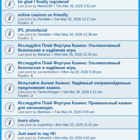
Im glad I finally registered
Last post by
Manie199
«
Thu Mar 26, 2026 2:52 pm
online casinos us friendly
Last post by
Davidlah
«
Sat May 02, 2026 12:17 pm
Replies:
2
IPL photofacial
Last post by
Davidlah
«
Mon May 04, 2026 12:38 am
Replies:
1
Исследуйте Плей Фортуна Казино: Ультимативный
безопасная и надёжная игра.
Last post by
Martina1
«
Wed Mar 25, 2026 12:39 pm
Исследуйте Плей Фортуна Казино: Ультимативный
безопасная и надёжная игра.
Last post by
samanthabert
«
Mon Jul 20, 2026 5:08 pm
Replies:
6
Испытайте Анлим Казино: Надёжный непревзойденные
предложения казино.
Last post by
TannerHoeger
«
Sat Mar 28, 2026 5:12 am
Replies:
2
Исследуйте Плей Фортуна Казино: Премиальный казино
для начинающих.
Last post by
Martina1
«
Tue Mar 24, 2026 3:09 am
tours uluru
Last post by
LuannHuj
«
Mon Mar 23, 2026 11:02 pm
Just want to say Hi!
Last post by
ZulmaGil
«
Mon Mar 23, 2026 4:52 pm