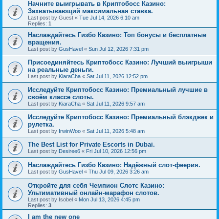
Начните выигрывать в Криптобосс Казино:
Захватывающий максимальная ставка.
Last post by
Guest
«
Tue Jul 14, 2026 6:10 am
Replies:
1
Наслаждайтесь Гизбо Казино: Топ бонусы и бесплатные
вращения.
Last post by
GusHavel
«
Sun Jul 12, 2026 7:31 pm
Присоединяйтесь Криптобосс Казино: Лучший выигрыши
на реальные деньги.
Last post by
KiaraCha
«
Sat Jul 11, 2026 12:52 pm
Исследуйте Криптобосс Казино: Премиальный лучшие в
своём классе слоты.
Last post by
KiaraCha
«
Sat Jul 11, 2026 9:57 am
Исследуйте Криптобосс Казино: Премиальный блэкджек и
рулетка.
Last post by
IrwinWoo
«
Sat Jul 11, 2026 5:48 am
The Best List for Private Escorts in Dubai.
Last post by
Desiree6
«
Fri Jul 10, 2026 12:56 pm
Наслаждайтесь Гизбо Казино: Надёжный слот-феерия.
Last post by
GusHavel
«
Thu Jul 09, 2026 3:26 am
Откройте для себя Чемпион Слотс Казино:
Ультимативный онлайн-марафон слотов.
Last post by
Isobel
«
Mon Jul 13, 2026 4:45 pm
Replies:
3
I am the new one