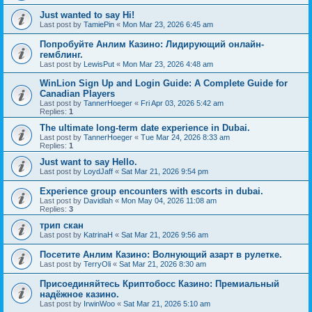
Just wanted to say Hi!
Last post by
TamiePin
«
Mon Mar 23, 2026 6:45 am
Попробуйте Анлим Казино: Лидирующий онлайн-
гемблинг.
Last post by
LewisPut
«
Mon Mar 23, 2026 4:48 am
WinLion Sign Up and Login Guide: A Complete Guide for
Canadian Players
Last post by
TannerHoeger
«
Fri Apr 03, 2026 5:42 am
Replies:
1
The ultimate long-term date experience in Dubai.
Last post by
TannerHoeger
«
Tue Mar 24, 2026 8:33 am
Replies:
1
Just want to say Hello.
Last post by
LoydJaff
«
Sat Mar 21, 2026 9:54 pm
Experience group encounters with escorts in dubai.
Last post by
Davidlah
«
Mon May 04, 2026 11:08 am
Replies:
3
трип скан
Last post by
KatrinaH
«
Sat Mar 21, 2026 9:56 am
Посетите Анлим Казино: Волнующий азарт в рулетке.
Last post by
TerryOli
«
Sat Mar 21, 2026 8:30 am
Присоединяйтесь Криптобосс Казино: Премиальный
надёжное казино.
Last post by
IrwinWoo
«
Sat Mar 21, 2026 5:10 am