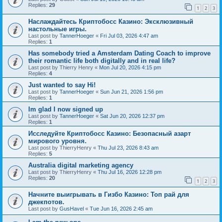
Replies:
29
1
2
3
Наслаждайтесь Криптобосс Казино: Эксклюзивный
настольные игры.
Last post by
TannerHoeger
«
Fri Jul 03, 2026 4:47 am
Replies:
1
Has somebody tried a Amsterdam Dating Coach to improve
their romantic life both digitally and in real life?
Last post by
Thierry Henry
«
Mon Jul 20, 2026 4:15 pm
Replies:
4
Just wanted to say Hi!
Last post by
TannerHoeger
«
Sun Jun 21, 2026 1:56 pm
Replies:
1
Im glad I now signed up
Last post by
TannerHoeger
«
Sat Jun 20, 2026 12:37 pm
Replies:
1
Исследуйте Криптобосс Казино: Безопасный азарт
мирового уровня.
Last post by
ThierryHenry
«
Thu Jul 23, 2026 8:43 am
Replies:
5
Australia digital marketing agency
Last post by
ThierryHenry
«
Thu Jul 16, 2026 12:28 pm
Replies:
20
1
2
3
Начните выигрывать в Гизбо Казино: Топ рай для
джекпотов.
Last post by
GusHavel
«
Tue Jun 16, 2026 2:45 am