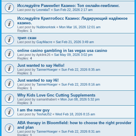
Исследуйте Раменбет Казино: Топ онлайн-гемблинг.
Last post by
LeonidaT
«
Sun Feb 22, 2026 2:17 am
Исследуйте Криптобосс Казино: Лидирующий надёжное
казино.
Last post by
Nubbnorktek
«
Mon Mar 16, 2026 12:01 am
Replies:
1
трип скан
Last post by
GayMacre
«
Sat Feb 21, 2026 3:49 am
online casino gambling in las vegas usa casino
Last post by
Apklink26
«
Sat May 09, 2026 3:02 pm
Replies:
4
Just wanted to say Hello!
Last post by
TannerHoeger
«
Sun Feb 22, 2026 8:35 am
Replies:
1
Just wanted to say Hi!
Last post by
TannerHoeger
«
Sun Feb 22, 2026 8:16 am
Replies:
1
Why Kids Love Gnc Cutting Supplements
Last post by
samanthabert
«
Mon Jun 08, 2026 5:32 pm
Replies:
3
I am the new guy
Last post by
TeshaU52
«
Wed Feb 18, 2026 8:15 am
ABA therapy in Bloomfield: how to choose the right provider
and plan
Last post by
TannerHoeger
«
Sun Feb 22, 2026 8:31 am
Replies:
1