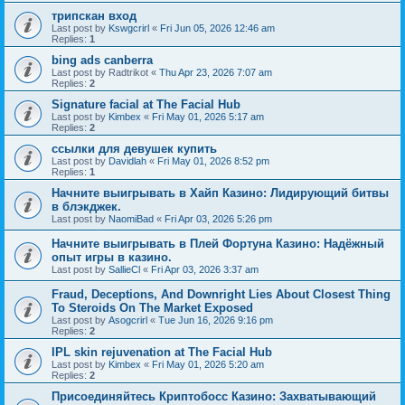
трипскан вход
Last post by
Kswgcrirl
«
Fri Jun 05, 2026 12:46 am
Replies:
1
bing ads canberra
Last post by
Radtrikot
«
Thu Apr 23, 2026 7:07 am
Replies:
2
Signature facial at The Facial Hub
Last post by
Kimbex
«
Fri May 01, 2026 5:17 am
Replies:
2
ссылки для девушек купить
Last post by
Davidlah
«
Fri May 01, 2026 8:52 pm
Replies:
1
Начните выигрывать в Хайп Казино: Лидирующий битвы
в блэкджек.
Last post by
NaomiBad
«
Fri Apr 03, 2026 5:26 pm
Начните выигрывать в Плей Фортуна Казино: Надёжный
опыт игры в казино.
Last post by
SallieCl
«
Fri Apr 03, 2026 3:37 am
Fraud, Deceptions, And Downright Lies About Closest Thing
To Steroids On The Market Exposed
Last post by
Asogcrirl
«
Tue Jun 16, 2026 9:16 pm
Replies:
2
IPL skin rejuvenation at The Facial Hub
Last post by
Kimbex
«
Fri May 01, 2026 5:20 am
Replies:
2
Присоединяйтесь Криптобосс Казино: Захватывающий