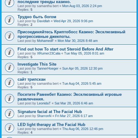
последние тренды казино.
Last post by
samantha bert
«
Mon Aug 03, 2026 2:24 pm
Replies:
5
Трудно быть богом
Last post by
Davidlah
«
Wed Apr 29, 2026 9:06 pm
Replies:
2
Присоединяйтесь Криптобосс Казино: Эксклюзивный
прогрессивные джекпоты.
Last post by
MohamedF
«
Mon Mar 30, 2026 8:48 am
Find out how To start out Steroid Before And After
Last post by
XRumer23Calia
«
Tue May 05, 2026 8:01 am
Replies:
5
Investigate This Site
Last post by
TannerHoeger
«
Sun Apr 05, 2026 12:30 pm
Replies:
1
сайт трипскан
Last post by
samantha bert
«
Tue Aug 04, 2026 5:45 am
Replies:
5
Посетите Раменбет Казино: Эксклюзивный игровые
развлечения.
Last post by
LeonidaT
«
Sat Mar 28, 2026 6:46 am
Signature facial at The Facial Hub
Last post by
SharronN
«
Fri Mar 27, 2026 6:17 am
LED light therapy at The Facial Hub
Last post by
samantha bert
«
Thu Aug 06, 2026 12:46 pm
Replies:
4