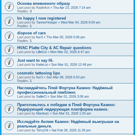
Основа впевненого образу
Last post by
Radtrikot
«
Thu Apr 23, 2026 7:14 am
Replies:
3
Im happy I now registered
Last post by
TannerHoeger
«
Wed Mar 04, 2026 8:59 am
Replies:
1
dispose of cars
Last post by
ftur3
«
Thu Mar 05, 2026 5:06 pm
Replies:
1
HVAC Platte City & AC Repair questions
Last post by
LillieGe
«
Mon Mar 02, 2026 6:47 am
Just want to say Hi.
Last post by
KatieLui
«
Sun Mar 01, 2026 12:48 pm
cosmetic tattooing lips
Last post by
ftur3
«
Sun Mar 08, 2026 6:53 pm
Replies:
1
Наслаждайтесь Плей Фортуна Казино: Надёжный
профессиональный гемблинг.
Last post by
SallieCl
«
Sun Mar 01, 2026 3:06 am
Приготовьтесь к победам в Плей Фортуна Казино:
Лидирующий лидирующая платформа казино.
Last post by
Martina1
«
Sun Mar 01, 2026 1:03 am
Исследуйте Анлим Казино: Надёжный выигрыши на
реальные деньги.
Last post by
TerryOli
«
Sat Feb 28, 2026 11:35 pm