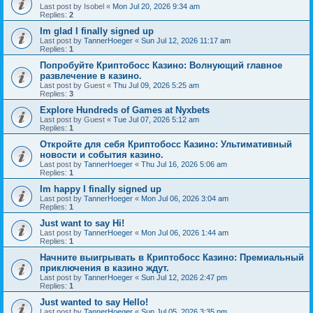
Last post by
Isobel
«
Mon Jul 20, 2026 9:34 am
Replies:
2
Im glad I finally signed up
Last post by
TannerHoeger
«
Sun Jul 12, 2026 11:17 am
Replies:
1
Попробуйте Криптобосс Казино: Волнующий главное
развлечение в казино.
Last post by
Guest
«
Thu Jul 09, 2026 5:25 am
Replies:
3
Explore Hundreds of Games at Nyxbets
Last post by
Guest
«
Tue Jul 07, 2026 5:12 am
Replies:
1
Откройте для себя Криптобосс Казино: Ультимативный
новости и события казино.
Last post by
TannerHoeger
«
Thu Jul 16, 2026 5:06 am
Replies:
1
Im happy I finally signed up
Last post by
TannerHoeger
«
Mon Jul 06, 2026 3:04 am
Replies:
1
Just want to say Hi!
Last post by
TannerHoeger
«
Mon Jul 06, 2026 1:44 am
Replies:
1
Начните выигрывать в Криптобосс Казино: Премиальный
приключения в казино ждут.
Last post by
TannerHoeger
«
Sun Jul 12, 2026 2:47 pm
Replies:
1
Just wanted to say Hello!
Last post by
TannerHoeger
«
Sun Jul 05, 2026 3:35 pm