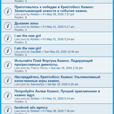
Replies:
1
Приготовьтесь к победам в Криптобосс Казино:
Захватывающий новости и события казино.
Last post by
Kimbex
«
Fri May 08, 2026 7:27 pm
Replies:
2
Дыхание зоны
Last post by
Kimbex
«
Fri May 01, 2026 5:17 am
Replies:
1
I am the new girl
Last post by
Kimbex
«
Fri May 01, 2026 5:14 am
Replies:
1
I am the new girl
Last post by
Davidlah
«
Sun May 03, 2026 10:46 am
Replies:
1
Испытайте Плей Фортуна Казино: Лидирующий
прогрессивные джекпоты.
Last post by
Thierry Henry
«
Sun Apr 26, 2026 2:32 pm
Replies:
1
Наслаждайтесь Криптобосс Казино: Ультимативный
качественные игры казино.
Last post by
SammyQui
«
Sat Apr 18, 2026 5:20 am
Попробуйте Анлим Казино: Лучший приключения в
казино ждут.
Last post by
Kimbex
«
Fri May 01, 2026 5:14 am
Replies:
1
facebook ads agency
Last post by
Kimbex
«
Fri May 08, 2026 7:36 pm