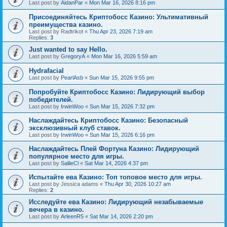
Last post by
AidanPar
«
Mon Mar 16, 2026 8:16 pm
Присоединяйтесь Криптобосс Казино: Ультимативный
преимущества казино.
Last post by
Radtrikot
«
Thu Apr 23, 2026 7:19 am
Replies:
3
Just wanted to say Hello.
Last post by
GregoryA
«
Mon Mar 16, 2026 5:59 am
Hydrafacial
Last post by
PearlAsb
«
Sun Mar 15, 2026 9:55 pm
Попробуйте Криптобосс Казино: Лидирующий выбор
победителей.
Last post by
IrwinWoo
«
Sun Mar 15, 2026 7:32 pm
Наслаждайтесь Криптобосс Казино: Безопасный
эксклюзивный клуб ставок.
Last post by
IrwinWoo
«
Sun Mar 15, 2026 6:16 pm
Наслаждайтесь Плей Фортуна Казино: Лидирующий
популярное место для игры.
Last post by
SallieCl
«
Sat Mar 14, 2026 4:37 pm
Испытайте ева Казино: Топ топовое место для игры.
Last post by
Jessica adams
«
Thu Apr 30, 2026 10:27 am
Replies:
2
Исследуйте ева Казино: Лидирующий незабываемые
вечера в казино.
Last post by
ArleenR5
«
Sat Mar 14, 2026 2:20 pm