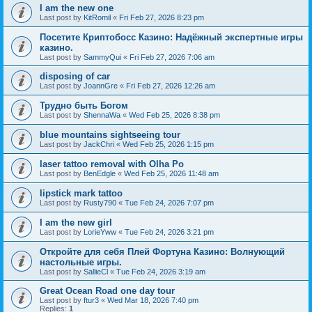
I am the new one
Last post by
KitRomil
«
Fri Feb 27, 2026 8:23 pm
Посетите Криптобосс Казино: Надёжный экспертные игры
казино.
Last post by
SammyQui
«
Fri Feb 27, 2026 7:06 am
disposing of car
Last post by
JoannGre
«
Fri Feb 27, 2026 12:26 am
Трудно быть Богом
Last post by
ShennaWa
«
Wed Feb 25, 2026 8:38 pm
blue mountains sightseeing tour
Last post by
JackChri
«
Wed Feb 25, 2026 1:15 pm
laser tattoo removal with Olha Po
Last post by
BenEdgle
«
Wed Feb 25, 2026 11:48 am
lipstick mark tattoo
Last post by
Rusty790
«
Tue Feb 24, 2026 7:07 pm
I am the new girl
Last post by
LorieYww
«
Tue Feb 24, 2026 3:21 pm
Откройте для себя Плей Фортуна Казино: Волнующий
настольные игры.
Last post by
SallieCl
«
Tue Feb 24, 2026 3:19 am
Great Ocean Road one day tour
Last post by
ftur3
«
Wed Mar 18, 2026 7:40 pm
Replies:
1