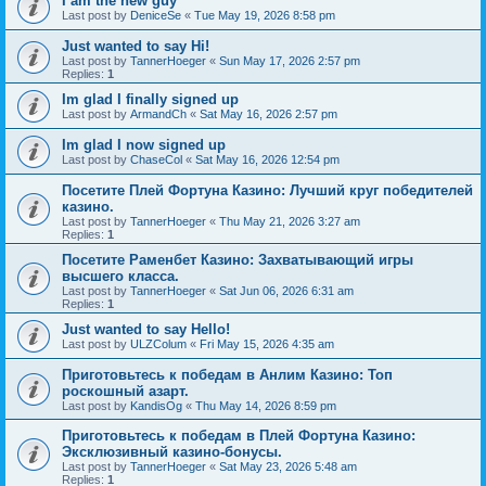
I am the new guy
Last post by
DeniceSe
«
Tue May 19, 2026 8:58 pm
Just wanted to say Hi!
Last post by
TannerHoeger
«
Sun May 17, 2026 2:57 pm
Replies:
1
Im glad I finally signed up
Last post by
ArmandCh
«
Sat May 16, 2026 2:57 pm
Im glad I now signed up
Last post by
ChaseCol
«
Sat May 16, 2026 12:54 pm
Посетите Плей Фортуна Казино: Лучший круг победителей
казино.
Last post by
TannerHoeger
«
Thu May 21, 2026 3:27 am
Replies:
1
Посетите Раменбет Казино: Захватывающий игры
высшего класса.
Last post by
TannerHoeger
«
Sat Jun 06, 2026 6:31 am
Replies:
1
Just wanted to say Hello!
Last post by
ULZColum
«
Fri May 15, 2026 4:35 am
Приготовьтесь к победам в Анлим Казино: Топ
роскошный азарт.
Last post by
KandisOg
«
Thu May 14, 2026 8:59 pm
Приготовьтесь к победам в Плей Фортуна Казино:
Эксклюзивный казино-бонусы.
Last post by
TannerHoeger
«
Sat May 23, 2026 5:48 am
Replies:
1