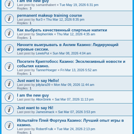
I am the new guy
Last post by
samanthabert
«
Tue May 19, 2026 6:31 pm
Replies:
3
permanent makeup training course
Last post by
ftur3
«
Thu Mar 12, 2026 8:35 pm
Replies:
1
Как выбрать качественный спиртные напитки
Last post by
StephenVek
«
Thu Mar 12, 2026 4:35 am
Replies:
1
Начните выигрывать в Анлим Казино: Лидирующий
игровые сессии.
Last post by
LewisPut
«
Sun Mar 08, 2026 4:04 am
Посетите Криптобосс Казино: Эксклюзивный новости и
события казино.
Last post by
TannerHoeger
«
Fri Mar 13, 2026 5:52 am
Replies:
1
Just want to say Hello!
Last post by
jollylara39
«
Mon Mar 09, 2026 11:44 am
Replies:
1
I am the new guy
Last post by
AltonSnink
«
Sat Mar 07, 2026 11:13 pm
Just want to say Hi!
Last post by
Jamesimack
«
Sat Mar 07, 2026 3:53 pm
Испытайте Плей Фортуна Казино: Лучший опыт игры в
казино.
Last post by
RobertFrulk
«
Tue Mar 24, 2026 2:13 pm
Replies:
1