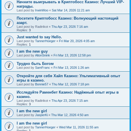
Начните выигрывать в Криптобосс Казино: Лучший VIP-
награды.
Last post by
IrwinWoo
«
Sat Mar 14, 2026 11:21 am
Посетите Криптобосс Казино: Волнующий настоящий
азарт.
Last post by
Radtrikot
«
Thu Apr 23, 2026 7:16 am
Replies:
3
Just wanted to say Hello.
Last post by
TannerHoeger
«
Fri Mar 20, 2026 4:05 am
Replies:
1
I am the new guy
Last post by
AltonSnink
«
Fri Mar 13, 2026 12:58 pm
Трудно быть Богом
Last post by
SamFranc
«
Fri Mar 13, 2026 1:26 am
Откройте для себя Хайп Казино: Ультимативный опыт
игры в казино.
Last post by
Bonnie57
«
Thu Mar 12, 2026 7:18 pm
Исследуйте Раменбет Казино: Надёжный опыт игры в
казино.
Last post by
Radtrikot
«
Thu Apr 23, 2026 7:15 am
Replies:
3
I am the new girl
Last post by
JasperKi
«
Thu Mar 12, 2026 4:50 am
I am the new girl
Last post by
TannerHoeger
«
Wed Mar 11, 2026 11:55 am
Replies:
1