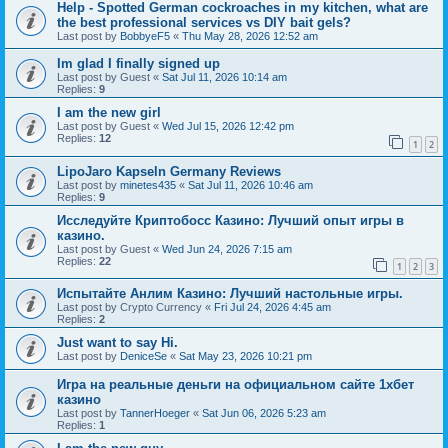
Help - Spotted German cockroaches in my kitchen, what are
the best professional services vs DIY bait gels?
Last post by
BobbyeF5
«
Thu May 28, 2026 12:52 am
Im glad I finally signed up
Last post by
Guest
«
Sat Jul 11, 2026 10:14 am
Replies:
9
I am the new girl
Last post by
Guest
«
Wed Jul 15, 2026 12:42 pm
Replies:
12
1
2
LipoJaro Kapseln Germany Reviews
Last post by
minetes435
«
Sat Jul 11, 2026 10:46 am
Replies:
9
Исследуйте Криптобосс Казино: Лучший опыт игры в
казино.
Last post by
Guest
«
Wed Jun 24, 2026 7:15 am
Replies:
22
1
2
3
Испытайте Анлим Казино: Лучший настольные игры.
Last post by
Crypto Currency
«
Fri Jul 24, 2026 4:45 am
Replies:
2
Just want to say Hi.
Last post by
DeniceSe
«
Sat May 23, 2026 10:21 pm
Игра на реальные деньги на официальном сайте 1хбет
казино
Last post by
TannerHoeger
«
Sat Jun 06, 2026 5:23 am
Replies:
1