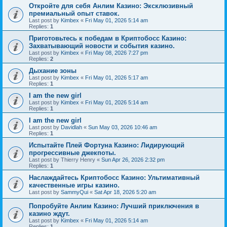
Откройте для себя Анлим Казино: Эксклюзивный
премиальный опыт ставок.
Last post by
Kimbex
«
Fri May 01, 2026 5:14 am
Replies:
1
Приготовьтесь к победам в Криптобосс Казино:
Захватывающий новости и события казино.
Last post by
Kimbex
«
Fri May 08, 2026 7:27 pm
Replies:
2
Дыхание зоны
Last post by
Kimbex
«
Fri May 01, 2026 5:17 am
Replies:
1
I am the new girl
Last post by
Kimbex
«
Fri May 01, 2026 5:14 am
Replies:
1
I am the new girl
Last post by
Davidlah
«
Sun May 03, 2026 10:46 am
Replies:
1
Испытайте Плей Фортуна Казино: Лидирующий
прогрессивные джекпоты.
Last post by
Thierry Henry
«
Sun Apr 26, 2026 2:32 pm
Replies:
1
Наслаждайтесь Криптобосс Казино: Ультимативный
качественные игры казино.
Last post by
SammyQui
«
Sat Apr 18, 2026 5:20 am
Попробуйте Анлим Казино: Лучший приключения в
казино ждут.
Last post by
Kimbex
«
Fri May 01, 2026 5:14 am
Replies:
1