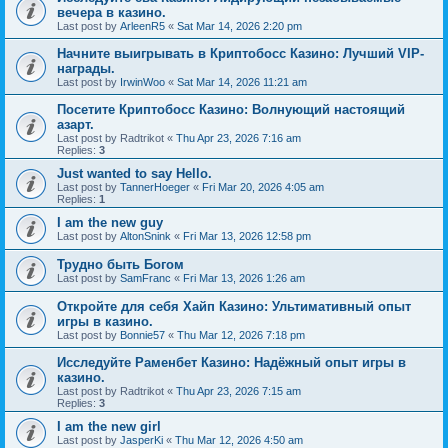
вечера в казино.
Last post by
ArleenR5
«
Sat Mar 14, 2026 2:20 pm
Начните выигрывать в Криптобосс Казино: Лучший VIP-
награды.
Last post by
IrwinWoo
«
Sat Mar 14, 2026 11:21 am
Посетите Криптобосс Казино: Волнующий настоящий
азарт.
Last post by
Radtrikot
«
Thu Apr 23, 2026 7:16 am
Replies:
3
Just wanted to say Hello.
Last post by
TannerHoeger
«
Fri Mar 20, 2026 4:05 am
Replies:
1
I am the new guy
Last post by
AltonSnink
«
Fri Mar 13, 2026 12:58 pm
Трудно быть Богом
Last post by
SamFranc
«
Fri Mar 13, 2026 1:26 am
Откройте для себя Хайп Казино: Ультимативный опыт
игры в казино.
Last post by
Bonnie57
«
Thu Mar 12, 2026 7:18 pm
Исследуйте Раменбет Казино: Надёжный опыт игры в
казино.
Last post by
Radtrikot
«
Thu Apr 23, 2026 7:15 am
Replies:
3
I am the new girl
Last post by
JasperKi
«
Thu Mar 12, 2026 4:50 am