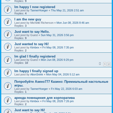
Replies:
9
Im happy I now registered
Last post by
TannerHoeger
«
Thu May 21, 2026 2:51 am
Replies:
4
I am the new guy
Last post by
Michelle Richerson
«
Mon Jun 08, 2026 8:46 am
Replies:
3
Just want to say Hello.
Last post by
Guest
«
Sun May 31, 2026 3:56 pm
Replies:
9
Just wanted to say Hi!
Last post by
Kimbex
«
Fri May 08, 2026 7:35 pm
Replies:
2
Im glad I finally registered
Last post by
Guest
«
Mon Jun 08, 2026 9:29 pm
Replies:
10
1
2
Im happy I finally signed up
Last post by
AltonSnink
«
Mon May 04, 2026 5:12 am
Попробуйте Азино777 Казино: Премиальный настольные
игры.
Last post by
TannerHoeger
«
Fri May 22, 2026 6:03 am
Replies:
1
аренда помещения для корпоратива
Last post by
Kimbex
«
Fri May 08, 2026 7:26 pm
Replies:
2
Just want to say Hi!