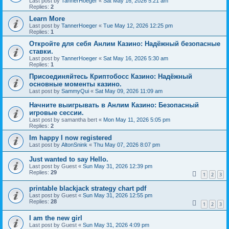
Last post by
TannerHoeger
«
Sat May 16, 2026 5:21 am
Replies:
2
Learn More
Last post by
TannerHoeger
«
Tue May 12, 2026 12:25 pm
Replies:
1
Откройте для себя Анлим Казино: Надёжный безопасные
ставки.
Last post by
TannerHoeger
«
Sat May 16, 2026 5:30 am
Replies:
1
Присоединяйтесь Криптобосс Казино: Надёжный
основные моменты казино.
Last post by
SammyQui
«
Sat May 09, 2026 11:09 am
Начните выигрывать в Анлим Казино: Безопасный
игровые сессии.
Last post by
samantha bert
«
Mon May 11, 2026 5:05 pm
Replies:
2
Im happy I now registered
Last post by
AltonSnink
«
Thu May 07, 2026 8:07 pm
Just wanted to say Hello.
Last post by
Guest
«
Sun May 31, 2026 12:39 pm
Replies:
29
1
2
3
printable blackjack strategy chart pdf
Last post by
Guest
«
Sun May 31, 2026 12:55 pm
Replies:
28
1
2
3
I am the new girl
Last post by
Guest
«
Sun May 31, 2026 4:09 pm