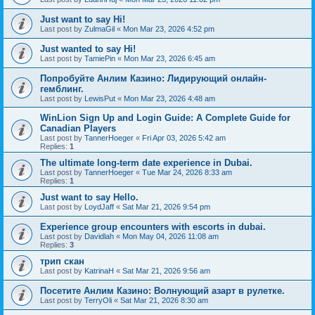
Just want to say Hi!
Last post by
ZulmaGil
«
Mon Mar 23, 2026 4:52 pm
Just wanted to say Hi!
Last post by
TamiePin
«
Mon Mar 23, 2026 6:45 am
Попробуйте Анлим Казино: Лидирующий онлайн-
гемблинг.
Last post by
LewisPut
«
Mon Mar 23, 2026 4:48 am
WinLion Sign Up and Login Guide: A Complete Guide for
Canadian Players
Last post by
TannerHoeger
«
Fri Apr 03, 2026 5:42 am
Replies:
1
The ultimate long-term date experience in Dubai.
Last post by
TannerHoeger
«
Tue Mar 24, 2026 8:33 am
Replies:
1
Just want to say Hello.
Last post by
LoydJaff
«
Sat Mar 21, 2026 9:54 pm
Experience group encounters with escorts in dubai.
Last post by
Davidlah
«
Mon May 04, 2026 11:08 am
Replies:
3
трип скан
Last post by
KatrinaH
«
Sat Mar 21, 2026 9:56 am
Посетите Анлим Казино: Волнующий азарт в рулетке.
Last post by
TerryOli
«
Sat Mar 21, 2026 8:30 am