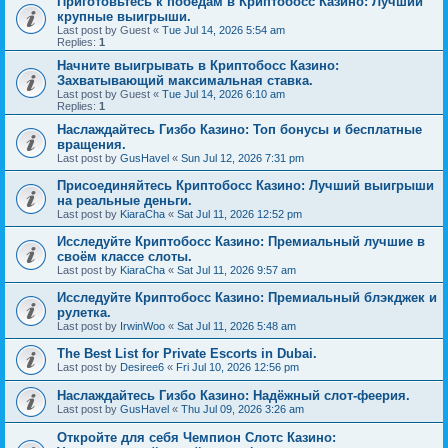
Приготовьтесь к победам в Криптобосс Казино: Лучший
крупные выигрыши.
Last post by
Guest
«
Tue Jul 14, 2026 5:54 am
Replies:
1
Начните выигрывать в Криптобосс Казино:
Захватывающий максимальная ставка.
Last post by
Guest
«
Tue Jul 14, 2026 6:10 am
Replies:
1
Наслаждайтесь Гизбо Казино: Топ бонусы и бесплатные
вращения.
Last post by
GusHavel
«
Sun Jul 12, 2026 7:31 pm
Присоединяйтесь Криптобосс Казино: Лучший выигрыши
на реальные деньги.
Last post by
KiaraCha
«
Sat Jul 11, 2026 12:52 pm
Исследуйте Криптобосс Казино: Премиальный лучшие в
своём классе слоты.
Last post by
KiaraCha
«
Sat Jul 11, 2026 9:57 am
Исследуйте Криптобосс Казино: Премиальный блэкджек и
рулетка.
Last post by
IrwinWoo
«
Sat Jul 11, 2026 5:48 am
The Best List for Private Escorts in Dubai.
Last post by
Desiree6
«
Fri Jul 10, 2026 12:56 pm
Наслаждайтесь Гизбо Казино: Надёжный слот-феерия.
Last post by
GusHavel
«
Thu Jul 09, 2026 3:26 am
Откройте для себя Чемпион Слотс Казино: