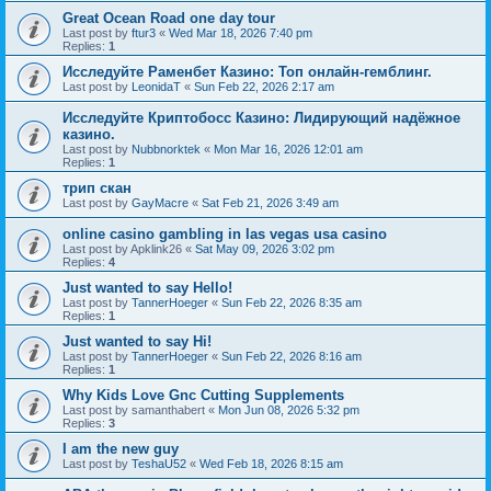
Great Ocean Road one day tour
Last post by
ftur3
«
Wed Mar 18, 2026 7:40 pm
Replies:
1
Исследуйте Раменбет Казино: Топ онлайн-гемблинг.
Last post by
LeonidaT
«
Sun Feb 22, 2026 2:17 am
Исследуйте Криптобосс Казино: Лидирующий надёжное
казино.
Last post by
Nubbnorktek
«
Mon Mar 16, 2026 12:01 am
Replies:
1
трип скан
Last post by
GayMacre
«
Sat Feb 21, 2026 3:49 am
online casino gambling in las vegas usa casino
Last post by
Apklink26
«
Sat May 09, 2026 3:02 pm
Replies:
4
Just wanted to say Hello!
Last post by
TannerHoeger
«
Sun Feb 22, 2026 8:35 am
Replies:
1
Just wanted to say Hi!
Last post by
TannerHoeger
«
Sun Feb 22, 2026 8:16 am
Replies:
1
Why Kids Love Gnc Cutting Supplements
Last post by
samanthabert
«
Mon Jun 08, 2026 5:32 pm
Replies:
3
I am the new guy
Last post by
TeshaU52
«
Wed Feb 18, 2026 8:15 am