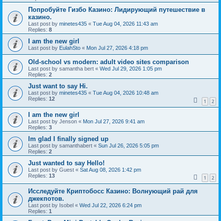
Попробуйте Гизбо Казино: Лидирующий путешествие в
казино.
Last post by
minetes435
«
Tue Aug 04, 2026 11:43 am
Replies:
8
I am the new girl
Last post by
EulahSto
«
Mon Jul 27, 2026 4:18 pm
Old-school vs modern: adult video sites comparison
Last post by
samantha bert
«
Wed Jul 29, 2026 1:05 pm
Replies:
2
Just want to say Hi.
Last post by
minetes435
«
Tue Aug 04, 2026 10:48 am
Replies:
12
1
2
I am the new girl
Last post by
Jenson
«
Mon Jul 27, 2026 9:41 am
Replies:
3
Im glad I finally signed up
Last post by
samanthabert
«
Sun Jul 26, 2026 5:05 pm
Replies:
2
Just wanted to say Hello!
Last post by
Guest
«
Sat Aug 08, 2026 1:42 pm
Replies:
13
1
2
Исследуйте Криптобосс Казино: Волнующий рай для
джекпотов.
Last post by
Isobel
«
Wed Jul 22, 2026 6:24 pm
Replies:
1