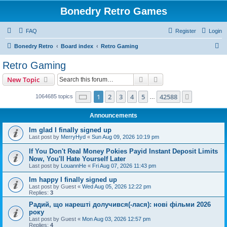
Bonedry Retro Games
FAQ
Register
Login
S
Bonedry Retro
Board index
Retro Gaming
e
Retro Gaming
a
Search
Advanced search
New Topic
r
c
Page
1
of
42588
1
2
3
4
5
42588
Next
1064685 topics
…
h
Announcements
Im glad I finally signed up
Last post by
MerryHyd
«
Sun Aug 09, 2026 10:19 pm
If You Don't Real Money Pokies Payid Instant Deposit Limits
Now, You'll Hate Yourself Later
Last post by
LouannHe
«
Fri Aug 07, 2026 11:43 pm
Im happy I finally signed up
Last post by
Guest
«
Wed Aug 05, 2026 12:22 pm
Replies:
3
Радий, що нарешті долучився(-лася): нові фільми 2026
року
Last post by
Guest
«
Mon Aug 03, 2026 12:57 pm
Replies:
4