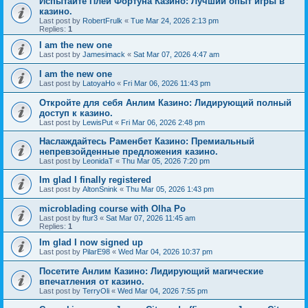
Испытайте Плей Фортуна Казино: Лучший опыт игры в
казино.
Last post by
RobertFrulk
«
Tue Mar 24, 2026 2:13 pm
Replies:
1
I am the new one
Last post by
Jamesimack
«
Sat Mar 07, 2026 4:47 am
I am the new one
Last post by
LatoyaHo
«
Fri Mar 06, 2026 11:43 pm
Откройте для себя Анлим Казино: Лидирующий полный
доступ к казино.
Last post by
LewisPut
«
Fri Mar 06, 2026 2:48 pm
Наслаждайтесь Раменбет Казино: Премиальный
непревзойденные предложения казино.
Last post by
LeonidaT
«
Thu Mar 05, 2026 7:20 pm
Im glad I finally registered
Last post by
AltonSnink
«
Thu Mar 05, 2026 1:43 pm
microblading course with Olha Po
Last post by
ftur3
«
Sat Mar 07, 2026 11:45 am
Replies:
1
Im glad I now signed up
Last post by
PilarE98
«
Wed Mar 04, 2026 10:37 pm
Посетите Анлим Казино: Лидирующий магические
впечатления от казино.
Last post by
TerryOli
«
Wed Mar 04, 2026 7:55 pm