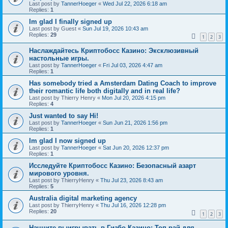
Last post by
TannerHoeger
«
Wed Jul 22, 2026 6:18 am
Replies:
1
Im glad I finally signed up
Last post by
Guest
«
Sun Jul 19, 2026 10:43 am
Replies:
29
1
2
3
Наслаждайтесь Криптобосс Казино: Эксклюзивный
настольные игры.
Last post by
TannerHoeger
«
Fri Jul 03, 2026 4:47 am
Replies:
1
Has somebody tried a Amsterdam Dating Coach to improve
their romantic life both digitally and in real life?
Last post by
Thierry Henry
«
Mon Jul 20, 2026 4:15 pm
Replies:
4
Just wanted to say Hi!
Last post by
TannerHoeger
«
Sun Jun 21, 2026 1:56 pm
Replies:
1
Im glad I now signed up
Last post by
TannerHoeger
«
Sat Jun 20, 2026 12:37 pm
Replies:
1
Исследуйте Криптобосс Казино: Безопасный азарт
мирового уровня.
Last post by
ThierryHenry
«
Thu Jul 23, 2026 8:43 am
Replies:
5
Australia digital marketing agency
Last post by
ThierryHenry
«
Thu Jul 16, 2026 12:28 pm
Replies:
20
1
2
3
Начните выигрывать в Гизбо Казино: Топ рай для