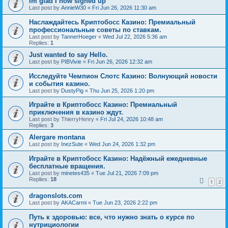
Im glad I now signed up
Last post by
AnnieW30
«
Fri Jun 26, 2026 11:30 am
Наслаждайтесь Криптобосс Казино: Премиальный
профессиональные советы по ставкам.
Last post by
TannerHoeger
«
Wed Jul 22, 2026 5:36 am
Replies:
1
Just wanted to say Hello.
Last post by
PIBVivie
«
Fri Jun 26, 2026 12:32 am
Исследуйте Чемпион Слотс Казино: Волнующий новости
и события казино.
Last post by
DustyPig
«
Thu Jun 25, 2026 1:20 pm
Играйте в Криптобосс Казино: Премиальный
приключения в казино ждут.
Last post by
ThierryHenry
«
Fri Jul 24, 2026 10:48 am
Replies:
3
Alergare montana
Last post by
InezSute
«
Wed Jun 24, 2026 1:32 pm
Играйте в Криптобосс Казино: Надёжный ежедневные
бесплатные вращения.
Last post by
minetes435
«
Tue Jul 21, 2026 7:09 pm
Replies:
18
1
2
dragonslots.com
Last post by
AKACarmi
«
Tue Jun 23, 2026 2:22 pm
Путь к здоровью: все, что нужно знать о курсе по
нутрициологии