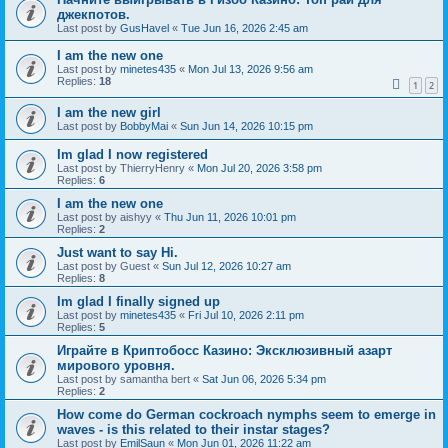
джекпотов.
Last post by
GusHavel
«
Tue Jun 16, 2026 2:45 am
I am the new one
Last post by
minetes435
«
Mon Jul 13, 2026 9:56 am
Replies:
18
1
2
I am the new girl
Last post by
BobbyMai
«
Sun Jun 14, 2026 10:15 pm
Im glad I now registered
Last post by
ThierryHenry
«
Mon Jul 20, 2026 3:58 pm
Replies:
6
I am the new one
Last post by
aishyy
«
Thu Jun 11, 2026 10:01 pm
Replies:
2
Just want to say Hi.
Last post by
Guest
«
Sun Jul 12, 2026 10:27 am
Replies:
8
Im glad I finally signed up
Last post by
minetes435
«
Fri Jul 10, 2026 2:11 pm
Replies:
5
Играйте в Криптобосс Казино: Эксклюзивный азарт
мирового уровня.
Last post by
samantha bert
«
Sat Jun 06, 2026 5:34 pm
Replies:
2
How come do German cockroach nymphs seem to emerge in
waves - is this related to their instar stages?
Last post by
EmilSaun
«
Mon Jun 01, 2026 11:22 am