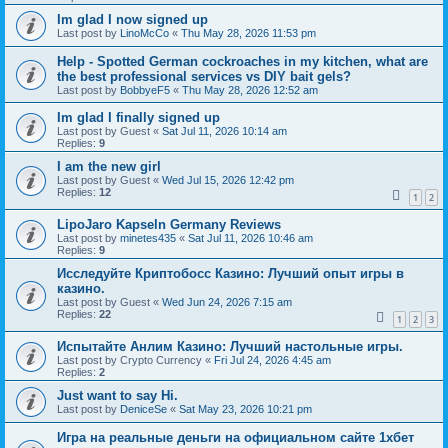
Im glad I now signed up
Last post by
LinoMcCo
«
Thu May 28, 2026 11:53 pm
Help - Spotted German cockroaches in my kitchen, what are
the best professional services vs DIY bait gels?
Last post by
BobbyeF5
«
Thu May 28, 2026 12:52 am
Im glad I finally signed up
Last post by
Guest
«
Sat Jul 11, 2026 10:14 am
Replies:
9
I am the new girl
Last post by
Guest
«
Wed Jul 15, 2026 12:42 pm
Replies:
12
1
2
LipoJaro Kapseln Germany Reviews
Last post by
minetes435
«
Sat Jul 11, 2026 10:46 am
Replies:
9
Исследуйте Криптобосс Казино: Лучший опыт игры в
казино.
Last post by
Guest
«
Wed Jun 24, 2026 7:15 am
Replies:
22
1
2
3
Испытайте Анлим Казино: Лучший настольные игры.
Last post by
Crypto Currency
«
Fri Jul 24, 2026 4:45 am
Replies:
2
Just want to say Hi.
Last post by
DeniceSe
«
Sat May 23, 2026 10:21 pm
Игра на реальные деньги на официальном сайте 1хбет