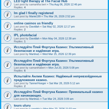
LED light therapy at The Facial Hub
Last post by
samantha bert
«
Thu Aug 06, 2026 12:46 pm
Replies:
4
Im glad I finally registered
Last post by
Manie199
«
Thu Mar 26, 2026 2:52 pm
online casinos us friendly
Last post by
Davidlah
«
Sat May 02, 2026 12:17 pm
Replies:
2
IPL photofacial
Last post by
Davidlah
«
Mon May 04, 2026 12:38 am
Replies:
1
Исследуйте Плей Фортуна Казино: Ультимативный
безопасная и надёжная игра.
Last post by
Martina1
«
Wed Mar 25, 2026 12:39 pm
Исследуйте Плей Фортуна Казино: Ультимативный
безопасная и надёжная игра.
Last post by
samanthabert
«
Mon Jul 20, 2026 5:08 pm
Replies:
6
Испытайте Анлим Казино: Надёжный непревзойденные
предложения казино.
Last post by
TannerHoeger
«
Sat Mar 28, 2026 5:12 am
Replies:
2
Исследуйте Плей Фортуна Казино: Премиальный казино
для начинающих.
Last post by
Martina1
«
Tue Mar 24, 2026 3:09 am
tours uluru
Last post by
LuannHuj
«
Mon Mar 23, 2026 11:02 pm