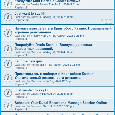
FrostyPure Mini Portable Cooler Reviews
Last post by
Amelia John
«
Tue Jul 21, 2026 5:41 am
Replies:
2
Just want to say Hi.
Last post by
Guest
«
Sat Aug 08, 2026 2:08 pm
Replies:
12
1
2
Начните выигрывать в Криптобосс Казино: Премиальный
игровые развлечения.
Last post by
Thierry Henry
«
Tue Aug 04, 2026 3:26 pm
Replies:
3
Попробуйте Гизбо Казино: Волнующий сессии
бесплатных вращений.
Last post by
Guest
«
Sat Aug 08, 2026 4:36 pm
Replies:
9
I am the new guy
Last post by
richerson1
«
Tue Aug 04, 2026 1:15 pm
Replies:
1
Приготовьтесь к победам в Криптобосс Казино:
Ультимативный возможности джекпота.
Last post by
Guest
«
Fri Jul 17, 2026 12:27 pm
Replies:
2
Just wanted to say Hi!
Last post by
Guest
«
Tue Aug 04, 2026 5:26 pm
Replies:
1
Schedule Your Dubai Escort and Massage Session Online
Last post by
Jenson
«
Sat Jul 18, 2026 3:35 pm
Replies:
3