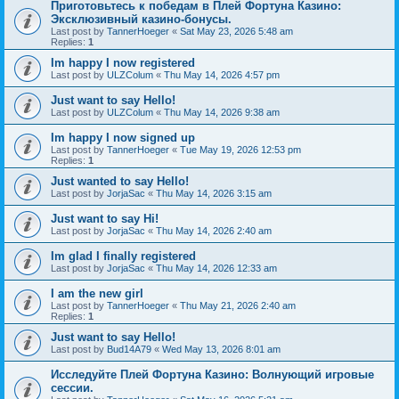
Приготовьтесь к победам в Плей Фортуна Казино:
Эксклюзивный казино-бонусы.
Last post by
TannerHoeger
«
Sat May 23, 2026 5:48 am
Replies:
1
Im happy I now registered
Last post by
ULZColum
«
Thu May 14, 2026 4:57 pm
Just want to say Hello!
Last post by
ULZColum
«
Thu May 14, 2026 9:38 am
Im happy I now signed up
Last post by
TannerHoeger
«
Tue May 19, 2026 12:53 pm
Replies:
1
Just wanted to say Hello!
Last post by
JorjaSac
«
Thu May 14, 2026 3:15 am
Just want to say Hi!
Last post by
JorjaSac
«
Thu May 14, 2026 2:40 am
Im glad I finally registered
Last post by
JorjaSac
«
Thu May 14, 2026 12:33 am
I am the new girl
Last post by
TannerHoeger
«
Thu May 21, 2026 2:40 am
Replies:
1
Just want to say Hello!
Last post by
Bud14A79
«
Wed May 13, 2026 8:01 am
Исследуйте Плей Фортуна Казино: Волнующий игровые
сессии.