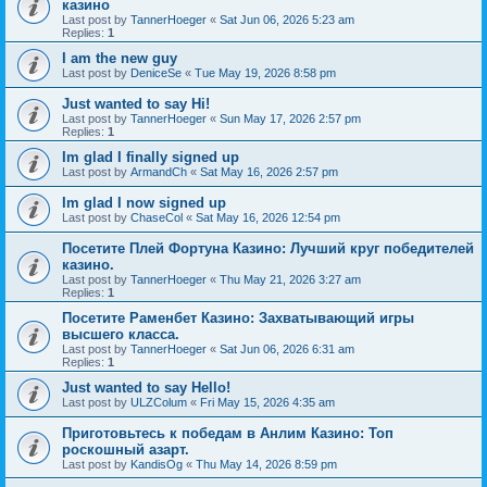
казино
Last post by
TannerHoeger
«
Sat Jun 06, 2026 5:23 am
Replies:
1
I am the new guy
Last post by
DeniceSe
«
Tue May 19, 2026 8:58 pm
Just wanted to say Hi!
Last post by
TannerHoeger
«
Sun May 17, 2026 2:57 pm
Replies:
1
Im glad I finally signed up
Last post by
ArmandCh
«
Sat May 16, 2026 2:57 pm
Im glad I now signed up
Last post by
ChaseCol
«
Sat May 16, 2026 12:54 pm
Посетите Плей Фортуна Казино: Лучший круг победителей
казино.
Last post by
TannerHoeger
«
Thu May 21, 2026 3:27 am
Replies:
1
Посетите Раменбет Казино: Захватывающий игры
высшего класса.
Last post by
TannerHoeger
«
Sat Jun 06, 2026 6:31 am
Replies:
1
Just wanted to say Hello!
Last post by
ULZColum
«
Fri May 15, 2026 4:35 am
Приготовьтесь к победам в Анлим Казино: Топ
роскошный азарт.
Last post by
KandisOg
«
Thu May 14, 2026 8:59 pm