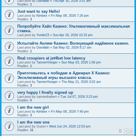
Last post by
Davidlah
«
Thu Apr 30, 2026 3:01 am
Replies:
1
Just want to say Hello!
Last post by
Kimbex
«
Fri May 08, 2026 7:26 pm
Replies:
3
Попробуйте Хайп Казино: Ультимативный максимальная
ставка.
Last post by
Yvette23
«
Sun Apr 26, 2026 10:15 pm
Испытайте Анлим Казино: Волнующий надёжное казино.
Last post by
Davidlah
«
Sat May 02, 2026 8:17 am
Replies:
1
Real croupiers at jet4bet low latency
Last post by
TannerHoeger
«
Sun May 03, 2026 1:56 pm
Replies:
1
Приготовьтесь к победам в Адмирал Х Казино:
Эксклюзивный игры высшего класса.
Last post by
TannerHoeger
«
Thu May 21, 2026 3:02 am
Replies:
3
very happy I finally signed up
Last post by
samanthabert
«
Tue Jul 07, 2026 3:23 pm
Replies:
5
I am the new girl
Last post by
Kimbex
«
Fri May 08, 2026 7:40 pm
Replies:
3
I am the new one
Last post by
Guest
«
Wed Jun 24, 2026 12:03 pm
Replies:
11
1
2