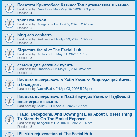
Посетите Криптобосс Казино: Топ путешествие в казино.
Last post by
Davidlah
«
Mon May 04, 2026 5:09 pm
Replies:
4
трипскан вход
Last post by
Kswgcrirl
«
Fri Jun 05, 2026 12:46 am
Replies:
1
bing ads canberra
Last post by
Radtrikot
«
Thu Apr 23, 2026 7:07 am
Replies:
2
Signature facial at The Facial Hub
Last post by
Kimbex
«
Fri May 01, 2026 5:17 am
Replies:
2
ссылки для девушек купить
Last post by
Davidlah
«
Fri May 01, 2026 8:52 pm
Replies:
1
Начните выигрывать в Хайп Казино: Лидирующий битвы
в блэкджек.
Last post by
NaomiBad
«
Fri Apr 03, 2026 5:26 pm
Начните выигрывать в Плей Фортуна Казино: Надёжный
опыт игры в казино.
Last post by
SallieCl
«
Fri Apr 03, 2026 3:37 am
Fraud, Deceptions, And Downright Lies About Closest Thing
To Steroids On The Market Exposed
Last post by
Asogcrirl
«
Tue Jun 16, 2026 9:16 pm
Replies:
2
IPL skin rejuvenation at The Facial Hub