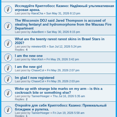
Исследуйте Криптобосс Казино: Надёжный ультимативная
игровая арена.
Last post by
KiaraCha
«
Sun May 31, 2026 8:13 pm
The Wisconsin DOJ said Jared Thompson is accused of
stealing fentanyl and hydromorphone from the Wausau Fire
Department
Last post by
AdanBent
«
Sat May 30, 2026 8:15 pm
What are the twenty rarest rarest skins in Brawl Stars in
2026?
Last post by
minetes435
«
Sun Jul 12, 2026 5:24 pm
Replies:
4
I am the new one
Last post by
MarcKish
«
Fri May 29, 2026 3:42 pm
I am the new girl
Last post by
ChaseCol
«
Fri May 29, 2026 2:07 pm
Im glad I now registered
Last post by
ChaseCol
«
Fri May 29, 2026 2:03 pm
Woke up with strange bite marks on my arm - is this a
cockroach bite or something else?
Last post by
TannerHoeger
«
Thu Jul 16, 2026 5:35 am
Replies:
2
Откройте для себя Криптобосс Казино: Премиальный
блэкджек и рулетка.
Last post by
TannerHoeger
«
Fri Jun 19, 2026 5:58 am
Replies:
1