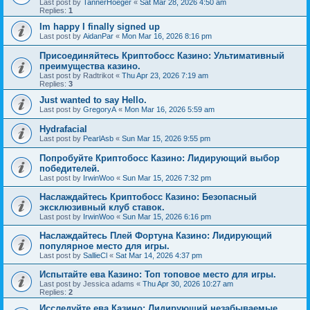
Last post by
TannerHoeger
«
Sat Mar 28, 2026 4:50 am
Replies:
1
Im happy I finally signed up
Last post by
AidanPar
«
Mon Mar 16, 2026 8:16 pm
Присоединяйтесь Криптобосс Казино: Ультимативный
преимущества казино.
Last post by
Radtrikot
«
Thu Apr 23, 2026 7:19 am
Replies:
3
Just wanted to say Hello.
Last post by
GregoryA
«
Mon Mar 16, 2026 5:59 am
Hydrafacial
Last post by
PearlAsb
«
Sun Mar 15, 2026 9:55 pm
Попробуйте Криптобосс Казино: Лидирующий выбор
победителей.
Last post by
IrwinWoo
«
Sun Mar 15, 2026 7:32 pm
Наслаждайтесь Криптобосс Казино: Безопасный
эксклюзивный клуб ставок.
Last post by
IrwinWoo
«
Sun Mar 15, 2026 6:16 pm
Наслаждайтесь Плей Фортуна Казино: Лидирующий
популярное место для игры.
Last post by
SallieCl
«
Sat Mar 14, 2026 4:37 pm
Испытайте ева Казино: Топ топовое место для игры.
Last post by
Jessica adams
«
Thu Apr 30, 2026 10:27 am
Replies:
2
Исследуйте ева Казино: Лидирующий незабываемые