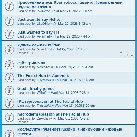
Присоединяйтесь Криптобосс Казино: Премиальный
надёжное казино.
Last post by
IrwinWoo
«
Sat Mar 21, 2026 5:10 am
Just want to say Hello.
Last post by
LillaOMe
«
Fri Mar 20, 2026 5:42 am
Just wanted to say Hi!
Last post by
FernTrel
«
Thu Mar 19, 2026 7:44 pm
купить ссылки twitter
Last post by
Guest
«
Sun Jul 12, 2026 1:16 pm
Replies:
11
1
2
сайт трипскан
Last post by
MelvaTaf
«
Thu Mar 19, 2026 7:54 am
The Facial Hub in Australia
Last post by
TuyetKxs
«
Thu Mar 19, 2026 4:34 am
Glad I finally joined
Last post by
WillieOi
«
Wed Mar 18, 2026 7:28 pm
IPL rejuvenation at The Facial Hub
Last post by
TresaWai
«
Wed Mar 18, 2026 5:09 pm
microdermabrasion at The Facial Hub
Last post by
Davidlah
«
Fri May 01, 2026 7:47 am
Replies:
1
Исследуйте Раменбет Казино: Лидирующий игровые
сессии.