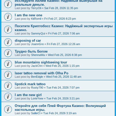
Исследуйте Анлим Казино: Надёжный выигрыши на
реальные деньги.
Last post by
TerryOli
«
Sat Feb 28, 2026 11:35 pm
I am the new one
Last post by
KitRomil
«
Fri Feb 27, 2026 8:23 pm
Посетите Криптобосс Казино: Надёжный экспертные игры
казино.
Last post by
SammyQui
«
Fri Feb 27, 2026 7:06 am
disposing of car
Last post by
JoannGre
«
Fri Feb 27, 2026 12:26 am
Трудно быть Богом
Last post by
ShennaWa
«
Wed Feb 25, 2026 8:38 pm
blue mountains sightseeing tour
Last post by
JackChri
«
Wed Feb 25, 2026 1:15 pm
laser tattoo removal with Olha Po
Last post by
BenEdgle
«
Wed Feb 25, 2026 11:48 am
lipstick mark tattoo
Last post by
Rusty790
«
Tue Feb 24, 2026 7:07 pm
I am the new girl
Last post by
LorieYww
«
Tue Feb 24, 2026 3:21 pm
Откройте для себя Плей Фортуна Казино: Волнующий
настольные игры.
Last post by
SallieCl
«
Tue Feb 24, 2026 3:19 am