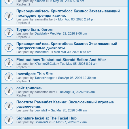
Last post by
Kimbex
«
Fri May 01, 2026 5:20 am
Replies:
2
Присоединяйтесь Криптобосс Казино: Захватывающий
последние тренды казино.
Last post by
samantha bert
«
Mon Aug 03, 2026 2:24 pm
Replies:
5
Трудно быть богом
Last post by
Davidlah
«
Wed Apr 29, 2026 9:06 pm
Replies:
2
Присоединяйтесь Криптобосс Казино: Эксклюзивный
прогрессивные джекпоты.
Last post by
MohamedF
«
Mon Mar 30, 2026 8:48 am
Find out how To start out Steroid Before And After
Last post by
XRumer23Calia
«
Tue May 05, 2026 8:01 am
Replies:
5
Investigate This Site
Last post by
TannerHoeger
«
Sun Apr 05, 2026 12:30 pm
Replies:
1
сайт трипскан
Last post by
samantha bert
«
Tue Aug 04, 2026 5:45 am
Replies:
5
Посетите Раменбет Казино: Эксклюзивный игровые
развлечения.
Last post by
LeonidaT
«
Sat Mar 28, 2026 6:46 am
Signature facial at The Facial Hub
Last post by
SharronN
«
Fri Mar 27, 2026 6:17 am