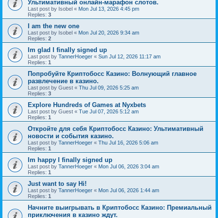
Ультимативный онлайн-марафон слотов.
Last post by
Isobel
«
Mon Jul 13, 2026 4:45 pm
Replies:
3
I am the new one
Last post by
Isobel
«
Mon Jul 20, 2026 9:34 am
Replies:
2
Im glad I finally signed up
Last post by
TannerHoeger
«
Sun Jul 12, 2026 11:17 am
Replies:
1
Попробуйте Криптобосс Казино: Волнующий главное
развлечение в казино.
Last post by
Guest
«
Thu Jul 09, 2026 5:25 am
Replies:
3
Explore Hundreds of Games at Nyxbets
Last post by
Guest
«
Tue Jul 07, 2026 5:12 am
Replies:
1
Откройте для себя Криптобосс Казино: Ультимативный
новости и события казино.
Last post by
TannerHoeger
«
Thu Jul 16, 2026 5:06 am
Replies:
1
Im happy I finally signed up
Last post by
TannerHoeger
«
Mon Jul 06, 2026 3:04 am
Replies:
1
Just want to say Hi!
Last post by
TannerHoeger
«
Mon Jul 06, 2026 1:44 am
Replies:
1
Начните выигрывать в Криптобосс Казино: Премиальный
приключения в казино ждут.