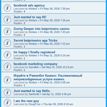
facebook ads agency
Last post by
Kimbex
«
Fri May 08, 2026 7:36 pm
Replies:
4
Just wanted to say Hi!
Last post by
Kimbex
«
Fri May 08, 2026 7:36 pm
Replies:
2
Going Deeper into betprimeiro casino
Last post by
Kimbex
«
Fri May 08, 2026 7:40 pm
Replies:
3
Secret betprimeiro app Tricks
Last post by
Kimbex
«
Fri May 08, 2026 7:22 pm
Replies:
1
Im happy I finally registered
Last post by
Kimbex
«
Fri May 01, 2026 5:16 am
Replies:
1
facebook marketing company
Last post by
Davidlah
«
Sat May 02, 2026 10:13 pm
Replies:
1
Играйте в Раменбет Казино: Ультимативный
непревзойденные услуги казино.
Last post by
Kimbex
«
Fri May 01, 2026 5:08 am
Replies:
1
Just wanted to say Hello.
Last post by
Sanford6
«
Sat Apr 11, 2026 4:36 pm
I am the new guy
Last post by
DougTros
«
Thu Apr 09, 2026 8:16 am