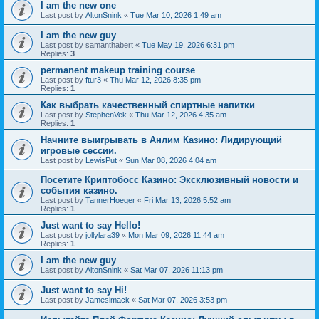
I am the new one
Last post by
AltonSnink
«
Tue Mar 10, 2026 1:49 am
I am the new guy
Last post by
samanthabert
«
Tue May 19, 2026 6:31 pm
Replies:
3
permanent makeup training course
Last post by
ftur3
«
Thu Mar 12, 2026 8:35 pm
Replies:
1
Как выбрать качественный спиртные напитки
Last post by
StephenVek
«
Thu Mar 12, 2026 4:35 am
Replies:
1
Начните выигрывать в Анлим Казино: Лидирующий
игровые сессии.
Last post by
LewisPut
«
Sun Mar 08, 2026 4:04 am
Посетите Криптобосс Казино: Эксклюзивный новости и
события казино.
Last post by
TannerHoeger
«
Fri Mar 13, 2026 5:52 am
Replies:
1
Just want to say Hello!
Last post by
jollylara39
«
Mon Mar 09, 2026 11:44 am
Replies:
1
I am the new guy
Last post by
AltonSnink
«
Sat Mar 07, 2026 11:13 pm
Just want to say Hi!
Last post by
Jamesimack
«
Sat Mar 07, 2026 3:53 pm