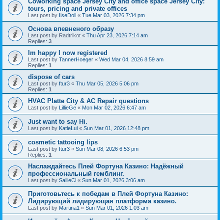
Coworking space Jersey City and office space Jersey City:
tours, pricing and private offices
Last post by
IlseDoll
«
Tue Mar 03, 2026 7:34 pm
Основа впевненого образу
Last post by
Radtrikot
«
Thu Apr 23, 2026 7:14 am
Replies:
3
Im happy I now registered
Last post by
TannerHoeger
«
Wed Mar 04, 2026 8:59 am
Replies:
1
dispose of cars
Last post by
ftur3
«
Thu Mar 05, 2026 5:06 pm
Replies:
1
HVAC Platte City & AC Repair questions
Last post by
LillieGe
«
Mon Mar 02, 2026 6:47 am
Just want to say Hi.
Last post by
KatieLui
«
Sun Mar 01, 2026 12:48 pm
cosmetic tattooing lips
Last post by
ftur3
«
Sun Mar 08, 2026 6:53 pm
Replies:
1
Наслаждайтесь Плей Фортуна Казино: Надёжный
профессиональный гемблинг.
Last post by
SallieCl
«
Sun Mar 01, 2026 3:06 am
Приготовьтесь к победам в Плей Фортуна Казино:
Лидирующий лидирующая платформа казино.
Last post by
Martina1
«
Sun Mar 01, 2026 1:03 am