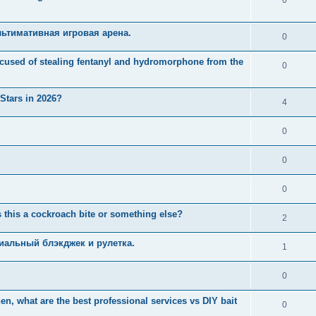
ьтимативная игровая арена.
0
used of stealing fentanyl and hydromorphone from the
0
 Stars in 2026?
4
0
0
0
 this a cockroach bite or something else?
2
иальный блэкджек и рулетка.
1
0
n, what are the best professional services vs DIY bait
0