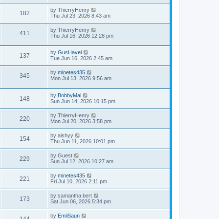
by
ThierryHenry
182
Thu Jul 23, 2026 8:43 am
by
ThierryHenry
411
Thu Jul 16, 2026 12:28 pm
by
GusHavel
137
Tue Jun 16, 2026 2:45 am
by
minetes435
345
Mon Jul 13, 2026 9:56 am
by
BobbyMai
148
Sun Jun 14, 2026 10:15 pm
by
ThierryHenry
220
Mon Jul 20, 2026 3:58 pm
by
aishyy
154
Thu Jun 11, 2026 10:01 pm
by
Guest
229
Sun Jul 12, 2026 10:27 am
by
minetes435
221
Fri Jul 10, 2026 2:11 pm
by
samantha bert
173
Sat Jun 06, 2026 5:34 pm
by
EmilSaun
144