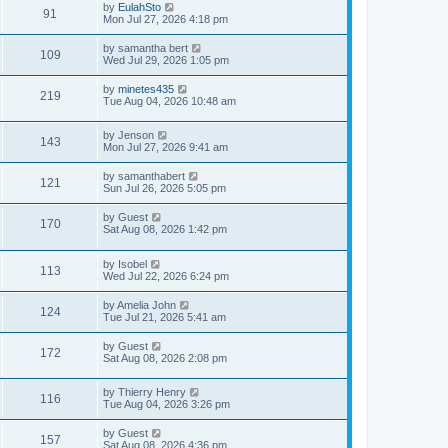
by
EulahSto
91
Mon Jul 27, 2026 4:18 pm
by
samantha bert
109
Wed Jul 29, 2026 1:05 pm
by
minetes435
219
Tue Aug 04, 2026 10:48 am
by
Jenson
143
Mon Jul 27, 2026 9:41 am
by
samanthabert
121
Sun Jul 26, 2026 5:05 pm
by
Guest
170
Sat Aug 08, 2026 1:42 pm
by
Isobel
113
Wed Jul 22, 2026 6:24 pm
by
Amelia John
124
Tue Jul 21, 2026 5:41 am
by
Guest
172
Sat Aug 08, 2026 2:08 pm
by
Thierry Henry
116
Tue Aug 04, 2026 3:26 pm
by
Guest
157
Sat Aug 08, 2026 4:36 pm