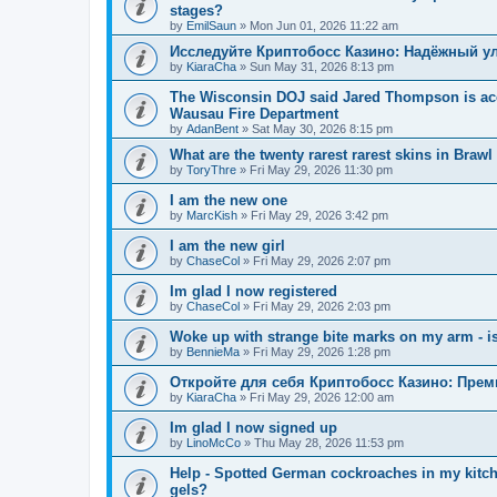
stages?
by
EmilSaun
»
Mon Jun 01, 2026 11:22 am
Исследуйте Криптобосс Казино: Надёжный ул
by
KiaraCha
»
Sun May 31, 2026 8:13 pm
The Wisconsin DOJ said Jared Thompson is acc
Wausau Fire Department
by
AdanBent
»
Sat May 30, 2026 8:15 pm
What are the twenty rarest rarest skins in Brawl
by
ToryThre
»
Fri May 29, 2026 11:30 pm
I am the new one
by
MarcKish
»
Fri May 29, 2026 3:42 pm
I am the new girl
by
ChaseCol
»
Fri May 29, 2026 2:07 pm
Im glad I now registered
by
ChaseCol
»
Fri May 29, 2026 2:03 pm
Woke up with strange bite marks on my arm - is
by
BennieMa
»
Fri May 29, 2026 1:28 pm
Откройте для себя Криптобосс Казино: Прем
by
KiaraCha
»
Fri May 29, 2026 12:00 am
Im glad I now signed up
by
LinoMcCo
»
Thu May 28, 2026 11:53 pm
Help - Spotted German cockroaches in my kitche
gels?