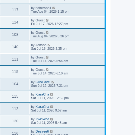
by
richerson1
117
Tue Aug 04, 2026 1:15 pm
by
Guest
124
Fri Jul 17, 2026 12:27 pm
by
Guest
108
Tue Aug 04, 2026 5:26 pm
by
Jenson
140
Sat Jul 18, 2026 3:35 pm
by
Guest
111
Tue Jul 14, 2026 5:54 am
by
Guest
115
Tue Jul 14, 2026 6:10 am
by
GusHavel
104
Sun Jul 12, 2026 7:31 pm
by
KiaraCha
115
Sat Jul 11, 2026 12:52 pm
by
KiaraCha
112
Sat Jul 11, 2026 9:57 am
by
IrwinWoo
120
Sat Jul 11, 2026 5:48 am
by
Desiree6
116