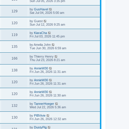
Sun Jul 05, 2026 3:35 pm
by
GusHavel
129
Sat Jul 04, 2026 5:00 am
by
Guest
120
Sun Jul 12, 2026 9:25 am
by
KiaraCha
119
Fri Jul 03, 2026 11:45 pm
by
Amelia John
135
Tue Jun 30, 2026 6:59 am
by
Thierry Henry
166
Thu Jul 23, 2026 8:21 am
by
AnnieW30
138
Fri Jun 26, 2026 11:31 am
by
AnnieW30
120
Fri Jun 26, 2026 11:31 am
by
AnnieW30
120
Fri Jun 26, 2026 11:30 am
by
TannerHoeger
132
Wed Jul 22, 2026 5:36 am
by
PIBVivie
130
Fri Jun 26, 2026 12:32 am
by
DustyPig