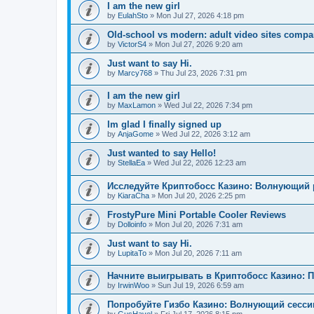
I am the new girl
by
EulahSto
»
Mon Jul 27, 2026 4:18 pm
Old-school vs modern: adult video sites compa
by
VictorS4
»
Mon Jul 27, 2026 9:20 am
Just want to say Hi.
by
Marcy768
»
Thu Jul 23, 2026 7:31 pm
I am the new girl
by
MaxLamon
»
Wed Jul 22, 2026 7:34 pm
Im glad I finally signed up
by
AnjaGome
»
Wed Jul 22, 2026 3:12 am
Just wanted to say Hello!
by
StellaEa
»
Wed Jul 22, 2026 12:23 am
Исследуйте Криптобосс Казино: Волнующий 
by
KiaraCha
»
Mon Jul 20, 2026 2:25 pm
FrostyPure Mini Portable Cooler Reviews
by
Dolloinfo
»
Mon Jul 20, 2026 7:31 am
Just want to say Hi.
by
LupitaTo
»
Mon Jul 20, 2026 7:11 am
Начните выигрывать в Криптобосс Казино: 
by
IrwinWoo
»
Sun Jul 19, 2026 6:59 am
Попробуйте Гизбо Казино: Волнующий сесси