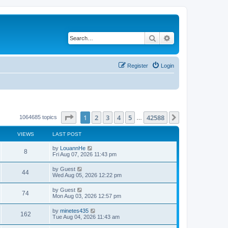
Search
Advanced search
Register
Login
Page
1
of
42588
1
2
3
4
5
42588
Next
1064685 topics
…
VIEWS
LAST POST
by
LouannHe
8
Fri Aug 07, 2026 11:43 pm
by
Guest
44
Wed Aug 05, 2026 12:22 pm
by
Guest
74
Mon Aug 03, 2026 12:57 pm
by
minetes435
162
Tue Aug 04, 2026 11:43 am