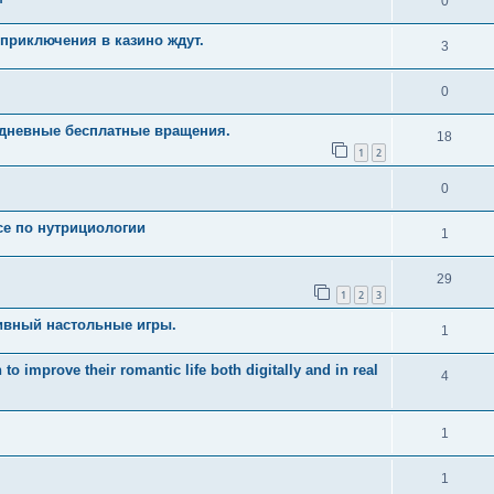
0
приключения в казино ждут.
3
0
едневные бесплатные вращения.
18
1
2
0
рсе по нутрициологии
1
29
1
2
3
ивный настольные игры.
1
 improve their romantic life both digitally and in real
4
1
1