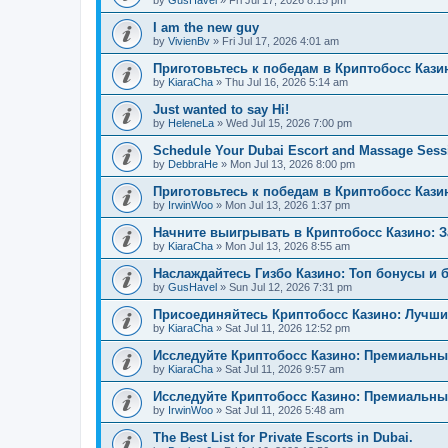
by
GusHavel
»
Fri Jul 17, 2026 8:15 pm
I am the new guy
by
VivienBv
»
Fri Jul 17, 2026 4:01 am
Приготовьтесь к победам в Криптобосс Кази
by
KiaraCha
»
Thu Jul 16, 2026 5:14 am
Just wanted to say Hi!
by
HeleneLa
»
Wed Jul 15, 2026 7:00 pm
Schedule Your Dubai Escort and Massage Sess
by
DebbraHe
»
Mon Jul 13, 2026 8:00 pm
Приготовьтесь к победам в Криптобосс Каз
by
IrwinWoo
»
Mon Jul 13, 2026 1:37 pm
Начните выигрывать в Криптобосс Казино: 
by
KiaraCha
»
Mon Jul 13, 2026 8:55 am
Наслаждайтесь Гизбо Казино: Топ бонусы и 
by
GusHavel
»
Sun Jul 12, 2026 7:31 pm
Присоединяйтесь Криптобосс Казино: Лучши
by
KiaraCha
»
Sat Jul 11, 2026 12:52 pm
Исследуйте Криптобосс Казино: Премиальны
by
KiaraCha
»
Sat Jul 11, 2026 9:57 am
Исследуйте Криптобосс Казино: Премиальный
by
IrwinWoo
»
Sat Jul 11, 2026 5:48 am
The Best List for Private Escorts in Dubai.