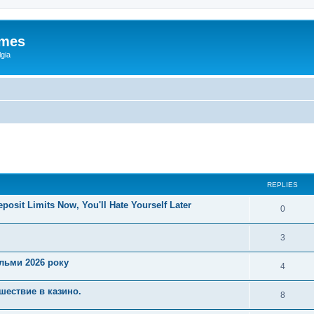
ames
gia
ed search
REPLIES
posit Limits Now, You'll Hate Yourself Later
0
3
ільми 2026 року
4
шествие в казино.
8