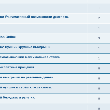
1
но: Ультимативный возможности джекпота.
2
1
ion Online
3
ино: Лучший крупные выигрыши.
1
Захватывающий максимальная ставка.
1
бесплатные вращения.
0
й выигрыши на реальные деньги.
0
й лучшие в своём классе слоты.
0
 блэкджек и рулетка.
0
0