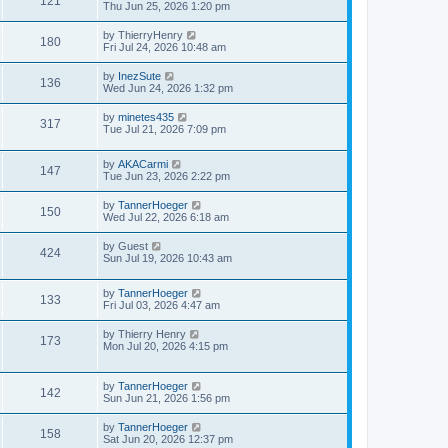
121
Thu Jun 25, 2026 1:20 pm
by
ThierryHenry
180
Fri Jul 24, 2026 10:48 am
by
InezSute
136
Wed Jun 24, 2026 1:32 pm
by
minetes435
317
Tue Jul 21, 2026 7:09 pm
by
AKACarmi
147
Tue Jun 23, 2026 2:22 pm
by
TannerHoeger
150
Wed Jul 22, 2026 6:18 am
by
Guest
424
Sun Jul 19, 2026 10:43 am
by
TannerHoeger
133
Fri Jul 03, 2026 4:47 am
by
Thierry Henry
173
Mon Jul 20, 2026 4:15 pm
by
TannerHoeger
142
Sun Jun 21, 2026 1:56 pm
by
TannerHoeger
158
Sat Jun 20, 2026 12:37 pm