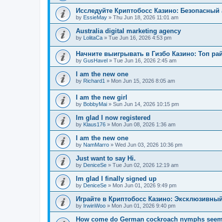
Исследуйте Криптобосс Казино: Безопасный 
by
EssieMay
»
Thu Jun 18, 2026 11:01 am
Australia digital marketing agency
by
LolitaCa
»
Tue Jun 16, 2026 4:53 pm
Начните выигрывать в Гизбо Казино: Топ ра
by
GusHavel
»
Tue Jun 16, 2026 2:45 am
I am the new one
by
Richard1
»
Mon Jun 15, 2026 8:05 am
I am the new girl
by
BobbyMai
»
Sun Jun 14, 2026 10:15 pm
Im glad I now registered
by
Klaus176
»
Mon Jun 08, 2026 1:36 am
I am the new one
by
NamMarro
»
Wed Jun 03, 2026 10:36 pm
Just want to say Hi.
by
DeniceSe
»
Tue Jun 02, 2026 12:19 am
Im glad I finally signed up
by
DeniceSe
»
Mon Jun 01, 2026 9:49 pm
Играйте в Криптобосс Казино: Эксклюзивный
by
IrwinWoo
»
Mon Jun 01, 2026 9:40 pm
How come do German cockroach nymphs seem to e