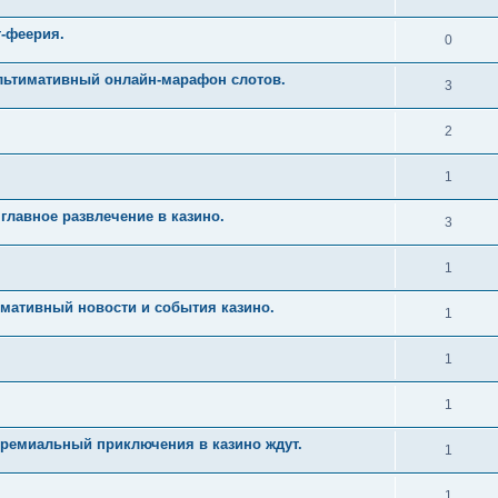
т-феерия.
0
Ультимативный онлайн-марафон слотов.
3
2
1
главное развлечение в казино.
3
1
имативный новости и события казино.
1
1
1
Премиальный приключения в казино ждут.
1
1