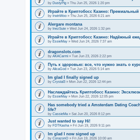
by
DustyPig
»
Thu Jun 25, 2026 1:20 pm
Играйте в Криптобосс Казино: Премиальный 
by
IrwinWoo
»
Thu Jun 25, 2026 6:21 am
Alergare montana
by
InezSute
»
Wed Jun 24, 2026 1:32 pm
Играйте в Криптобосс Казино: Надёжный еж
by
EssieMay
»
Wed Jun 24, 2026 7:37 am
dragonslots.com
by
AKACarmi
»
Tue Jun 23, 2026 2:22 pm
Путь к здоровью: все, что нужно знать о ку
by
AlicaGod
»
Tue Jun 23, 2026 5:14 am
Im glad I finally signed up
by
Crystal3
»
Mon Jun 22, 2026 12:44 pm
Наслаждайтесь Криптобосс Казино: Эксклюз
by
EssieMay
»
Mon Jun 22, 2026 12:05 pm
Has somebody tried a Amsterdam Dating Coach to
life?
by
CassieMa
»
Sat Jun 20, 2026 8:12 pm
Just wanted to say Hi!
by
FDTKasha
»
Fri Jun 19, 2026 9:11 pm
Im glad I now signed up
by
CorazonO
»
Fri Jun 19, 2026 10:00 am