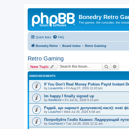
Bonedry Retro G
The games, the consoles, the nostal
Quick links
FAQ
Bonedry Retro
Board index
Retro Gaming
Retro Gaming
Search
Advanc
New Topic
ANNOUNCEMENTS
If You Don't Real Money Pokies Payid Instant De
by
LouannHe
»
Fri Aug 07, 2026 11:43 pm
Im happy I finally signed up
by
KimMcInt
»
Fri Jul 31, 2026 5:13 pm
Радий, що нарешті долучився(-лася): нові ф
by
LouisHol
»
Wed Jul 29, 2026 6:58 am
Попробуйте Гизбо Казино: Лидирующий путе
by
GusHavel
»
Tue Jul 28, 2026 12:11 am