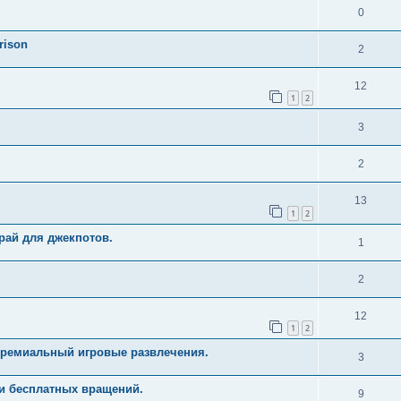
0
rison
2
12
1
2
3
2
13
1
2
рай для джекпотов.
1
2
12
1
2
Премиальный игровые развлечения.
3
и бесплатных вращений.
9