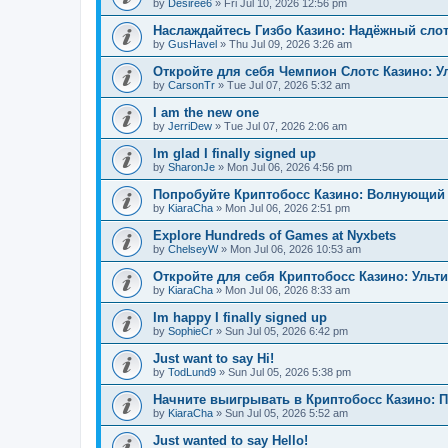
by
Desiree6
»
Fri Jul 10, 2026 12:56 pm
Наслаждайтесь Гизбо Казино: Надёжный сло
by
GusHavel
»
Thu Jul 09, 2026 3:26 am
Откройте для себя Чемпион Слотс Казино: 
by
CarsonTr
»
Tue Jul 07, 2026 5:32 am
I am the new one
by
JerriDew
»
Tue Jul 07, 2026 2:06 am
Im glad I finally signed up
by
SharonJe
»
Mon Jul 06, 2026 4:56 pm
Попробуйте Криптобосс Казино: Волнующий 
by
KiaraCha
»
Mon Jul 06, 2026 2:51 pm
Explore Hundreds of Games at Nyxbets
by
ChelseyW
»
Mon Jul 06, 2026 10:53 am
Откройте для себя Криптобосс Казино: Ульт
by
KiaraCha
»
Mon Jul 06, 2026 8:33 am
Im happy I finally signed up
by
SophieCr
»
Sun Jul 05, 2026 6:42 pm
Just want to say Hi!
by
TodLund9
»
Sun Jul 05, 2026 5:38 pm
Начните выигрывать в Криптобосс Казино: 
by
KiaraCha
»
Sun Jul 05, 2026 5:52 am
Just wanted to say Hello!