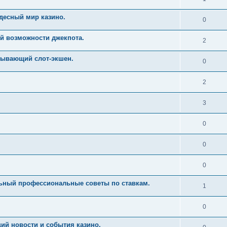
десный мир казино.
0
й возможности джекпота.
2
тывающий слот-экшен.
0
2
3
0
0
0
льный профессиональные советы по ставкам.
1
0
ий новости и события казино.