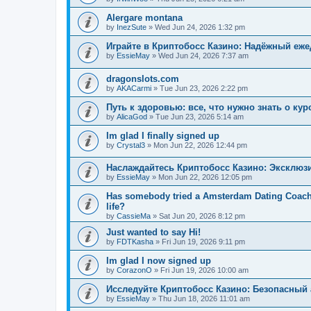
Alergare montana
by
InezSute
»
Wed Jun 24, 2026 1:32 pm
Играйте в Криптобосс Казино: Надёжный еж
by
EssieMay
»
Wed Jun 24, 2026 7:37 am
dragonslots.com
by
AKACarmi
»
Tue Jun 23, 2026 2:22 pm
Путь к здоровью: все, что нужно знать о ку
by
AlicaGod
»
Tue Jun 23, 2026 5:14 am
Im glad I finally signed up
by
Crystal3
»
Mon Jun 22, 2026 12:44 pm
Наслаждайтесь Криптобосс Казино: Эксклюз
by
EssieMay
»
Mon Jun 22, 2026 12:05 pm
Has somebody tried a Amsterdam Dating Coach to
life?
by
CassieMa
»
Sat Jun 20, 2026 8:12 pm
Just wanted to say Hi!
by
FDTKasha
»
Fri Jun 19, 2026 9:11 pm
Im glad I now signed up
by
CorazonO
»
Fri Jun 19, 2026 10:00 am
Исследуйте Криптобосс Казино: Безопасный 
by
EssieMay
»
Thu Jun 18, 2026 11:01 am