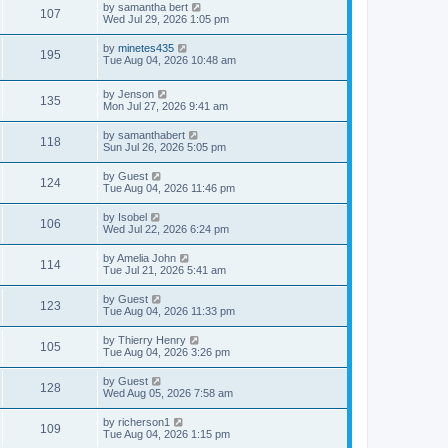
by
samantha bert
107
Wed Jul 29, 2026 1:05 pm
by
minetes435
195
Tue Aug 04, 2026 10:48 am
by
Jenson
135
Mon Jul 27, 2026 9:41 am
by
samanthabert
118
Sun Jul 26, 2026 5:05 pm
by
Guest
124
Tue Aug 04, 2026 11:46 pm
by
Isobel
106
Wed Jul 22, 2026 6:24 pm
by
Amelia John
114
Tue Jul 21, 2026 5:41 am
by
Guest
123
Tue Aug 04, 2026 11:33 pm
by
Thierry Henry
105
Tue Aug 04, 2026 3:26 pm
by
Guest
128
Wed Aug 05, 2026 7:58 am
by
richerson1
109
Tue Aug 04, 2026 1:15 pm