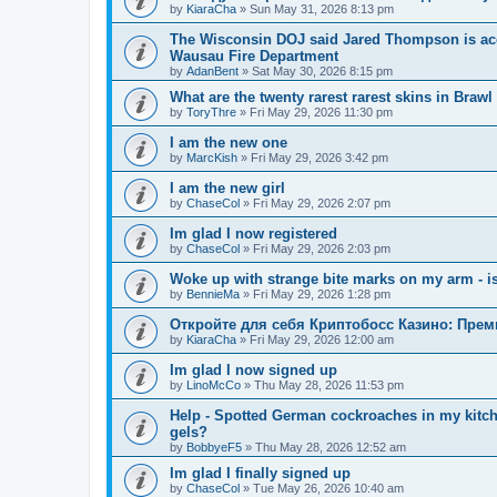
by
KiaraCha
»
Sun May 31, 2026 8:13 pm
The Wisconsin DOJ said Jared Thompson is acc
Wausau Fire Department
by
AdanBent
»
Sat May 30, 2026 8:15 pm
What are the twenty rarest rarest skins in Brawl
by
ToryThre
»
Fri May 29, 2026 11:30 pm
I am the new one
by
MarcKish
»
Fri May 29, 2026 3:42 pm
I am the new girl
by
ChaseCol
»
Fri May 29, 2026 2:07 pm
Im glad I now registered
by
ChaseCol
»
Fri May 29, 2026 2:03 pm
Woke up with strange bite marks on my arm - is
by
BennieMa
»
Fri May 29, 2026 1:28 pm
Откройте для себя Криптобосс Казино: Прем
by
KiaraCha
»
Fri May 29, 2026 12:00 am
Im glad I now signed up
by
LinoMcCo
»
Thu May 28, 2026 11:53 pm
Help - Spotted German cockroaches in my kitche
gels?
by
BobbyeF5
»
Thu May 28, 2026 12:52 am
Im glad I finally signed up
by
ChaseCol
»
Tue May 26, 2026 10:40 am