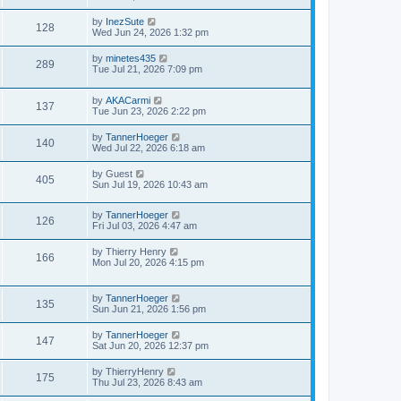
by
InezSute
128
Wed Jun 24, 2026 1:32 pm
by
minetes435
289
Tue Jul 21, 2026 7:09 pm
by
AKACarmi
137
Tue Jun 23, 2026 2:22 pm
by
TannerHoeger
140
Wed Jul 22, 2026 6:18 am
by
Guest
405
Sun Jul 19, 2026 10:43 am
by
TannerHoeger
126
Fri Jul 03, 2026 4:47 am
by
Thierry Henry
166
Mon Jul 20, 2026 4:15 pm
by
TannerHoeger
135
Sun Jun 21, 2026 1:56 pm
by
TannerHoeger
147
Sat Jun 20, 2026 12:37 pm
by
ThierryHenry
175
Thu Jul 23, 2026 8:43 am