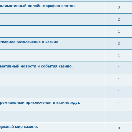
Ультимативный онлайн-марафон слотов.
3
2
1
главное развлечение в казино.
3
1
имативный новости и события казино.
1
1
1
Премиальный приключения в казино ждут.
1
1
десный мир казино.
0