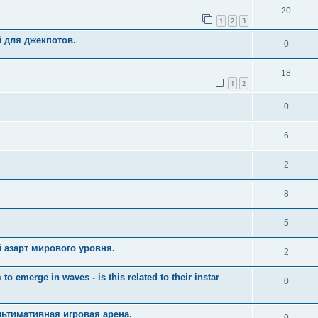
20
1
2
3
й для джекпотов.
0
18
1
2
0
6
2
8
5
 азарт мирового уровня.
2
merge in waves - is this related to their instar
0
ьтимативная игровая арена.
0