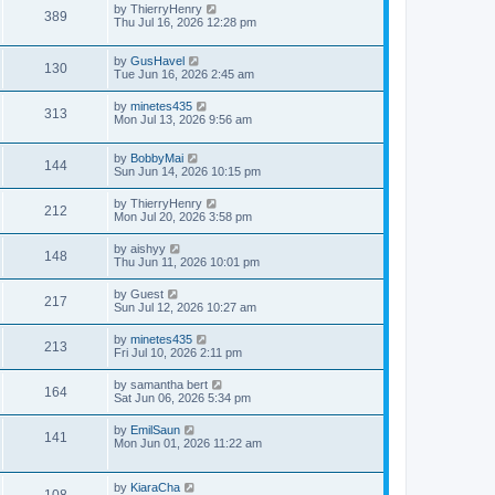
by
ThierryHenry
389
Thu Jul 16, 2026 12:28 pm
by
GusHavel
130
Tue Jun 16, 2026 2:45 am
by
minetes435
313
Mon Jul 13, 2026 9:56 am
by
BobbyMai
144
Sun Jun 14, 2026 10:15 pm
by
ThierryHenry
212
Mon Jul 20, 2026 3:58 pm
by
aishyy
148
Thu Jun 11, 2026 10:01 pm
by
Guest
217
Sun Jul 12, 2026 10:27 am
by
minetes435
213
Fri Jul 10, 2026 2:11 pm
by
samantha bert
164
Sat Jun 06, 2026 5:34 pm
by
EmilSaun
141
Mon Jun 01, 2026 11:22 am
by
KiaraCha
108