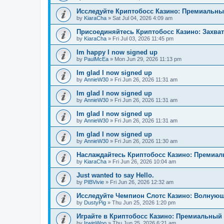
Исследуйте Криптобосс Казино: Премиальны
by
KiaraCha
»
Sat Jul 04, 2026 4:09 am
Присоединяйтесь Криптобосс Казино: Захва
by
KiaraCha
»
Fri Jul 03, 2026 11:45 pm
Im happy I now signed up
by
PaulMcEa
»
Mon Jun 29, 2026 11:13 pm
Im glad I now signed up
by
AnnieW30
»
Fri Jun 26, 2026 11:31 am
Im glad I now signed up
by
AnnieW30
»
Fri Jun 26, 2026 11:31 am
Im glad I now signed up
by
AnnieW30
»
Fri Jun 26, 2026 11:31 am
Im glad I now signed up
by
AnnieW30
»
Fri Jun 26, 2026 11:30 am
Наслаждайтесь Криптобосс Казино: Премиа
by
KiaraCha
»
Fri Jun 26, 2026 10:04 am
Just wanted to say Hello.
by
PIBVivie
»
Fri Jun 26, 2026 12:32 am
Исследуйте Чемпион Слотс Казино: Волнующ
by
DustyPig
»
Thu Jun 25, 2026 1:20 pm
Играйте в Криптобосс Казино: Премиальный 
by
IrwinWoo
»
Thu Jun 25, 2026 6:21 am