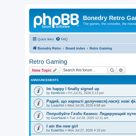
Bonedry Retro G
The games, the consoles, the nostal
Quick links
FAQ
Bonedry Retro
Board index
Retro Gaming
Retro Gaming
Search
Advanc
New Topic
ANNOUNCEMENTS
Im happy I finally signed up
by
KimMcInt
»
Fri Jul 31, 2026 5:13 pm
Радий, що нарешті долучився(-лася): нові ф
by
LouisHol
»
Wed Jul 29, 2026 6:58 am
Попробуйте Гизбо Казино: Лидирующий путе
by
GusHavel
»
Tue Jul 28, 2026 12:11 am
I am the new girl
by
EulahSto
»
Mon Jul 27, 2026 4:18 pm