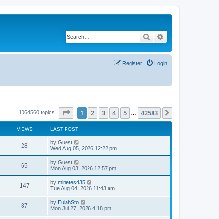
Search
Advanced search
Register
Login
Page
1
of
42583
1
2
3
4
5
42583
Next
1064560 topics
…
VIEWS
LAST POST
by
Guest
28
Wed Aug 05, 2026 12:22 pm
by
Guest
65
Mon Aug 03, 2026 12:57 pm
by
minetes435
147
Tue Aug 04, 2026 11:43 am
by
EulahSto
87
Mon Jul 27, 2026 4:18 pm