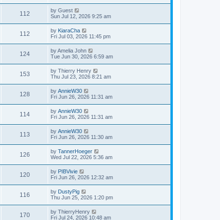
by
Guest
112
Sun Jul 12, 2026 9:25 am
by
KiaraCha
112
Fri Jul 03, 2026 11:45 pm
by
Amelia John
124
Tue Jun 30, 2026 6:59 am
by
Thierry Henry
153
Thu Jul 23, 2026 8:21 am
by
AnnieW30
128
Fri Jun 26, 2026 11:31 am
by
AnnieW30
114
Fri Jun 26, 2026 11:31 am
by
AnnieW30
113
Fri Jun 26, 2026 11:30 am
by
TannerHoeger
126
Wed Jul 22, 2026 5:36 am
by
PIBVivie
120
Fri Jun 26, 2026 12:32 am
by
DustyPig
116
Thu Jun 25, 2026 1:20 pm
by
ThierryHenry
170
Fri Jul 24, 2026 10:48 am