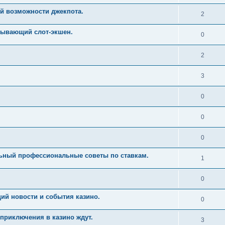
й возможности джекпота.
2
тывающий слот-экшен.
0
2
3
0
0
0
льный профессиональные советы по ставкам.
1
0
ий новости и события казино.
0
приключения в казино ждут.
3