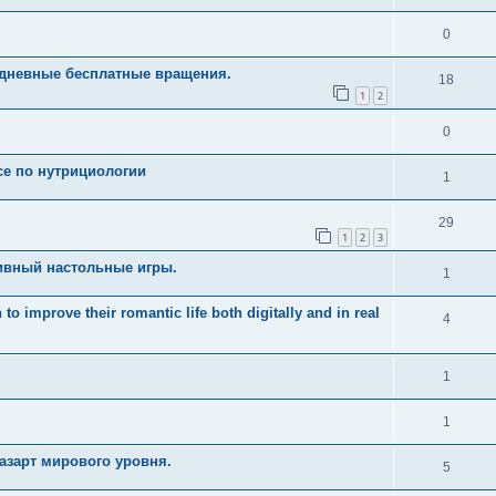
0
едневные бесплатные вращения.
18
1
2
0
рсе по нутрициологии
1
29
1
2
3
ивный настольные игры.
1
 improve their romantic life both digitally and in real
4
1
1
азарт мирового уровня.
5