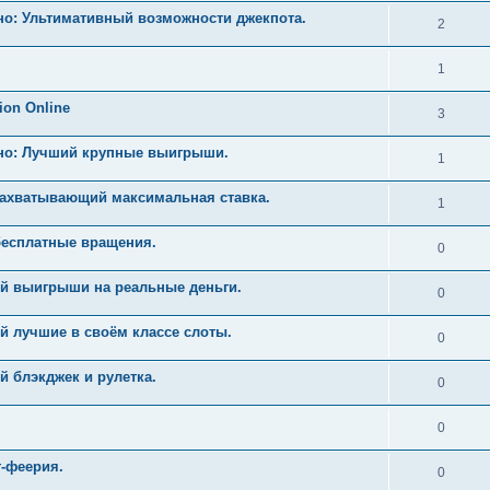
но: Ультимативный возможности джекпота.
2
1
ion Online
3
ино: Лучший крупные выигрыши.
1
Захватывающий максимальная ставка.
1
бесплатные вращения.
0
й выигрыши на реальные деньги.
0
й лучшие в своём классе слоты.
0
 блэкджек и рулетка.
0
0
т-феерия.
0