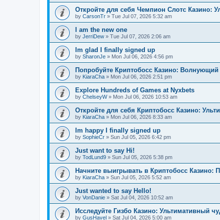
Откройте для себя Чемпион Слотс Казино: 
by
CarsonTr
»
Tue Jul 07, 2026 5:32 am
I am the new one
by
JerriDew
»
Tue Jul 07, 2026 2:06 am
Im glad I finally signed up
by
SharonJe
»
Mon Jul 06, 2026 4:56 pm
Попробуйте Криптобосс Казино: Волнующий 
by
KiaraCha
»
Mon Jul 06, 2026 2:51 pm
Explore Hundreds of Games at Nyxbets
by
ChelseyW
»
Mon Jul 06, 2026 10:53 am
Откройте для себя Криптобосс Казино: Ульт
by
KiaraCha
»
Mon Jul 06, 2026 8:33 am
Im happy I finally signed up
by
SophieCr
»
Sun Jul 05, 2026 6:42 pm
Just want to say Hi!
by
TodLund9
»
Sun Jul 05, 2026 5:38 pm
Начните выигрывать в Криптобосс Казино: 
by
KiaraCha
»
Sun Jul 05, 2026 5:52 am
Just wanted to say Hello!
by
VonDanie
»
Sat Jul 04, 2026 10:52 am
Исследуйте Гизбо Казино: Ультимативный чу
by
GusHavel
»
Sat Jul 04, 2026 5:00 am