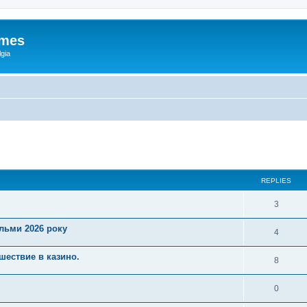
ames
gia
ed search
REPLIES
3
ільми 2026 року
4
шествие в казино.
8
0