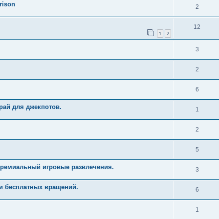
rison
2
12
1
2
3
2
6
рай для джекпотов.
1
2
5
Премиальный игровые развлечения.
3
и бесплатных вращений.
6
1