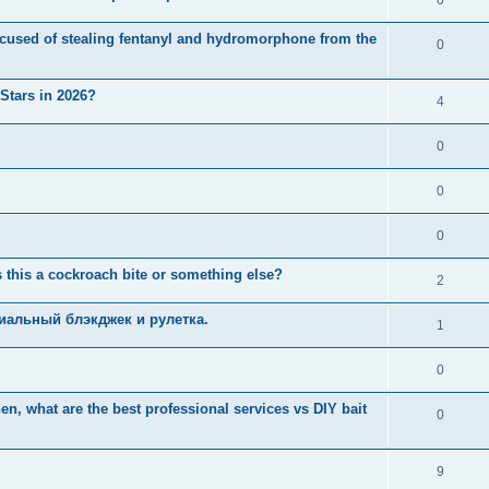
used of stealing fentanyl and hydromorphone from the
0
 Stars in 2026?
4
0
0
0
 this a cockroach bite or something else?
2
иальный блэкджек и рулетка.
1
0
n, what are the best professional services vs DIY bait
0
9