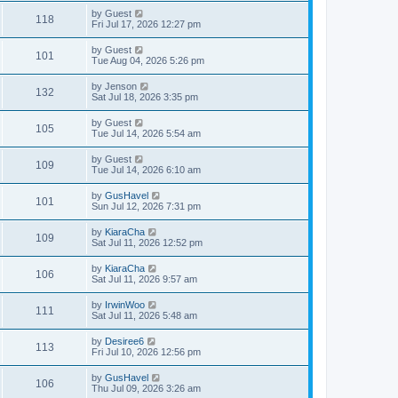
by
Guest
118
Fri Jul 17, 2026 12:27 pm
by
Guest
101
Tue Aug 04, 2026 5:26 pm
by
Jenson
132
Sat Jul 18, 2026 3:35 pm
by
Guest
105
Tue Jul 14, 2026 5:54 am
by
Guest
109
Tue Jul 14, 2026 6:10 am
by
GusHavel
101
Sun Jul 12, 2026 7:31 pm
by
KiaraCha
109
Sat Jul 11, 2026 12:52 pm
by
KiaraCha
106
Sat Jul 11, 2026 9:57 am
by
IrwinWoo
111
Sat Jul 11, 2026 5:48 am
by
Desiree6
113
Fri Jul 10, 2026 12:56 pm
by
GusHavel
106
Thu Jul 09, 2026 3:26 am