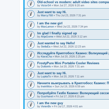
Old-school vs modern: adult video sites compa
by
VictorS4
»
Mon Jul 27, 2026 9:20 am
Just want to say Hi.
by
Marcy768
»
Thu Jul 23, 2026 7:31 pm
I am the new girl
by
MaxLamon
»
Wed Jul 22, 2026 7:34 pm
Im glad I finally signed up
by
AnjaGome
»
Wed Jul 22, 2026 3:12 am
Just wanted to say Hello!
by
StellaEa
»
Wed Jul 22, 2026 12:23 am
Исследуйте Криптобосс Казино: Волнующий 
by
KiaraCha
»
Mon Jul 20, 2026 2:25 pm
FrostyPure Mini Portable Cooler Reviews
by
Dolloinfo
»
Mon Jul 20, 2026 7:31 am
Just want to say Hi.
by
LupitaTo
»
Mon Jul 20, 2026 7:11 am
Начните выигрывать в Криптобосс Казино: 
by
IrwinWoo
»
Sun Jul 19, 2026 6:59 am
Попробуйте Гизбо Казино: Волнующий сесси
by
GusHavel
»
Fri Jul 17, 2026 8:15 pm
I am the new guy
by
VivienBv
»
Fri Jul 17, 2026 4:01 am