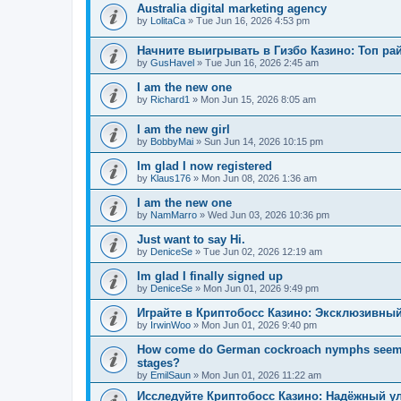
Australia digital marketing agency
by
LolitaCa
»
Tue Jun 16, 2026 4:53 pm
Начните выигрывать в Гизбо Казино: Топ ра
by
GusHavel
»
Tue Jun 16, 2026 2:45 am
I am the new one
by
Richard1
»
Mon Jun 15, 2026 8:05 am
I am the new girl
by
BobbyMai
»
Sun Jun 14, 2026 10:15 pm
Im glad I now registered
by
Klaus176
»
Mon Jun 08, 2026 1:36 am
I am the new one
by
NamMarro
»
Wed Jun 03, 2026 10:36 pm
Just want to say Hi.
by
DeniceSe
»
Tue Jun 02, 2026 12:19 am
Im glad I finally signed up
by
DeniceSe
»
Mon Jun 01, 2026 9:49 pm
Играйте в Криптобосс Казино: Эксклюзивный
by
IrwinWoo
»
Mon Jun 01, 2026 9:40 pm
How come do German cockroach nymphs seem to e
stages?
by
EmilSaun
»
Mon Jun 01, 2026 11:22 am
Исследуйте Криптобосс Казино: Надёжный ул