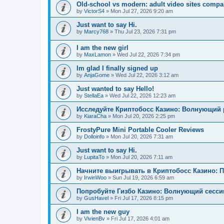
Old-school vs modern: adult video sites compa
by
VictorS4
»
Mon Jul 27, 2026 9:20 am
Just want to say Hi.
by
Marcy768
»
Thu Jul 23, 2026 7:31 pm
I am the new girl
by
MaxLamon
»
Wed Jul 22, 2026 7:34 pm
Im glad I finally signed up
by
AnjaGome
»
Wed Jul 22, 2026 3:12 am
Just wanted to say Hello!
by
StellaEa
»
Wed Jul 22, 2026 12:23 am
Исследуйте Криптобосс Казино: Волнующий 
by
KiaraCha
»
Mon Jul 20, 2026 2:25 pm
FrostyPure Mini Portable Cooler Reviews
by
Dolloinfo
»
Mon Jul 20, 2026 7:31 am
Just want to say Hi.
by
LupitaTo
»
Mon Jul 20, 2026 7:11 am
Начните выигрывать в Криптобосс Казино: 
by
IrwinWoo
»
Sun Jul 19, 2026 6:59 am
Попробуйте Гизбо Казино: Волнующий сесси
by
GusHavel
»
Fri Jul 17, 2026 8:15 pm
I am the new guy
by
VivienBv
»
Fri Jul 17, 2026 4:01 am