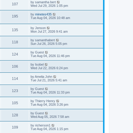
by
samantha bert
107
Wed Jul 29, 2026 1:05 pm
by
minetes435
195
Tue Aug 04, 2026 10:48 am
by
Jenson
135
Mon Jul 27, 2026 9:41 am
by
samanthabert
118
Sun Jul 26, 2026 5:05 pm
by
Guest
124
Tue Aug 04, 2026 11:46 pm
by
Isobel
106
Wed Jul 22, 2026 6:24 pm
by
Amelia John
114
Tue Jul 21, 2026 5:41 am
by
Guest
123
Tue Aug 04, 2026 11:33 pm
by
Thierry Henry
105
Tue Aug 04, 2026 3:26 pm
by
Guest
128
Wed Aug 05, 2026 7:58 am
by
richerson1
109
Tue Aug 04, 2026 1:15 pm