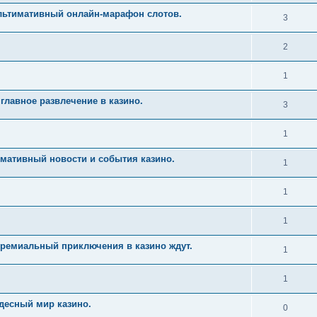
Ультимативный онлайн-марафон слотов.
3
2
1
главное развлечение в казино.
3
1
имативный новости и события казино.
1
1
1
Премиальный приключения в казино ждут.
1
1
десный мир казино.
0