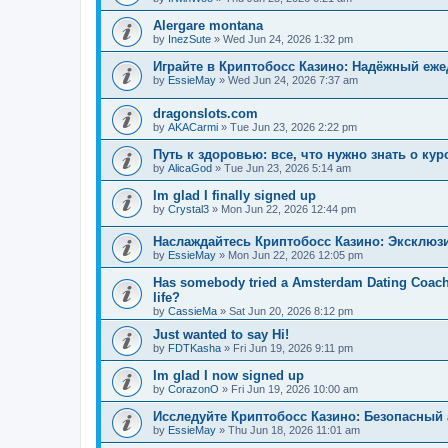
Alergare montana
by
InezSute
»
Wed Jun 24, 2026 1:32 pm
Играйте в Криптобосс Казино: Надёжный еж
by
EssieMay
»
Wed Jun 24, 2026 7:37 am
dragonslots.com
by
AKACarmi
»
Tue Jun 23, 2026 2:22 pm
Путь к здоровью: все, что нужно знать о ку
by
AlicaGod
»
Tue Jun 23, 2026 5:14 am
Im glad I finally signed up
by
Crystal3
»
Mon Jun 22, 2026 12:44 pm
Наслаждайтесь Криптобосс Казино: Эксклюз
by
EssieMay
»
Mon Jun 22, 2026 12:05 pm
Has somebody tried a Amsterdam Dating Coach to
life?
by
CassieMa
»
Sat Jun 20, 2026 8:12 pm
Just wanted to say Hi!
by
FDTKasha
»
Fri Jun 19, 2026 9:11 pm
Im glad I now signed up
by
CorazonO
»
Fri Jun 19, 2026 10:00 am
Исследуйте Криптобосс Казино: Безопасный 
by
EssieMay
»
Thu Jun 18, 2026 11:01 am