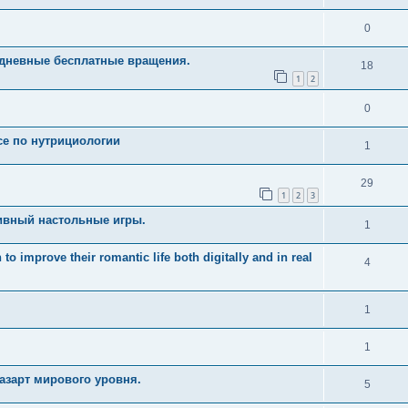
0
едневные бесплатные вращения.
18
1
2
0
рсе по нутрициологии
1
29
1
2
3
ивный настольные игры.
1
 improve their romantic life both digitally and in real
4
1
1
азарт мирового уровня.
5