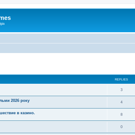
ames
gia
ed search
REPLIES
3
ільми 2026 року
4
шествие в казино.
8
0