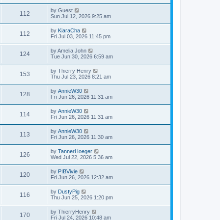
by
Guest
112
Sun Jul 12, 2026 9:25 am
by
KiaraCha
112
Fri Jul 03, 2026 11:45 pm
by
Amelia John
124
Tue Jun 30, 2026 6:59 am
by
Thierry Henry
153
Thu Jul 23, 2026 8:21 am
by
AnnieW30
128
Fri Jun 26, 2026 11:31 am
by
AnnieW30
114
Fri Jun 26, 2026 11:31 am
by
AnnieW30
113
Fri Jun 26, 2026 11:30 am
by
TannerHoeger
126
Wed Jul 22, 2026 5:36 am
by
PIBVivie
120
Fri Jun 26, 2026 12:32 am
by
DustyPig
116
Thu Jun 25, 2026 1:20 pm
by
ThierryHenry
170
Fri Jul 24, 2026 10:48 am