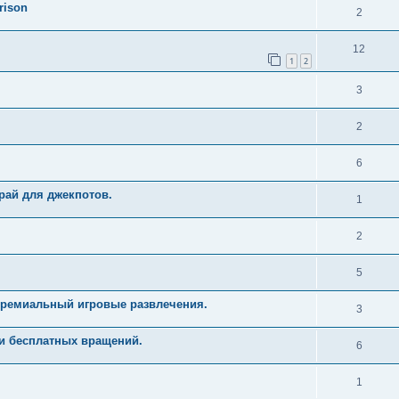
rison
2
12
1
2
3
2
6
рай для джекпотов.
1
2
5
Премиальный игровые развлечения.
3
и бесплатных вращений.
6
1