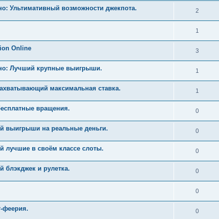
но: Ультимативный возможности джекпота.
2
1
ion Online
3
ино: Лучший крупные выигрыши.
1
Захватывающий максимальная ставка.
1
бесплатные вращения.
0
й выигрыши на реальные деньги.
0
й лучшие в своём классе слоты.
0
 блэкджек и рулетка.
0
0
т-феерия.
0