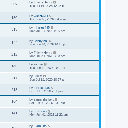
by
ThierryHenry
389
Thu Jul 16, 2026 12:28 pm
by
GusHavel
130
Tue Jun 16, 2026 2:45 am
by
minetes435
313
Mon Jul 13, 2026 9:56 am
by
BobbyMai
144
Sun Jun 14, 2026 10:15 pm
by
ThierryHenry
212
Mon Jul 20, 2026 3:58 pm
by
aishyy
148
Thu Jun 11, 2026 10:01 pm
by
Guest
217
Sun Jul 12, 2026 10:27 am
by
minetes435
213
Fri Jul 10, 2026 2:11 pm
by
samantha bert
164
Sat Jun 06, 2026 5:34 pm
by
EmilSaun
141
Mon Jun 01, 2026 11:22 am
by
KiaraCha
108