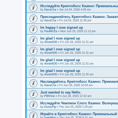
Исследуйте Криптобосс Казино: Премиальны
by
KiaraCha
»
Sat Jul 04, 2026 4:09 am
Присоединяйтесь Криптобосс Казино: Захва
by
KiaraCha
»
Fri Jul 03, 2026 11:45 pm
Im happy I now signed up
by
PaulMcEa
»
Mon Jun 29, 2026 11:13 pm
Im glad I now signed up
by
AnnieW30
»
Fri Jun 26, 2026 11:31 am
Im glad I now signed up
by
AnnieW30
»
Fri Jun 26, 2026 11:31 am
Im glad I now signed up
by
AnnieW30
»
Fri Jun 26, 2026 11:31 am
Im glad I now signed up
by
AnnieW30
»
Fri Jun 26, 2026 11:30 am
Наслаждайтесь Криптобосс Казино: Премиа
by
KiaraCha
»
Fri Jun 26, 2026 10:04 am
Just wanted to say Hello.
by
PIBVivie
»
Fri Jun 26, 2026 12:32 am
Исследуйте Чемпион Слотс Казино: Волнующ
by
DustyPig
»
Thu Jun 25, 2026 1:20 pm
Играйте в Криптобосс Казино: Премиальный 
by
IrwinWoo
»
Thu Jun 25, 2026 6:21 am