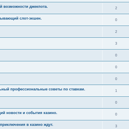
й возможности джекпота.
2
тывающий слот-экшен.
0
2
3
0
0
0
льный профессиональные советы по ставкам.
1
0
ий новости и события казино.
0
приключения в казино ждут.
3