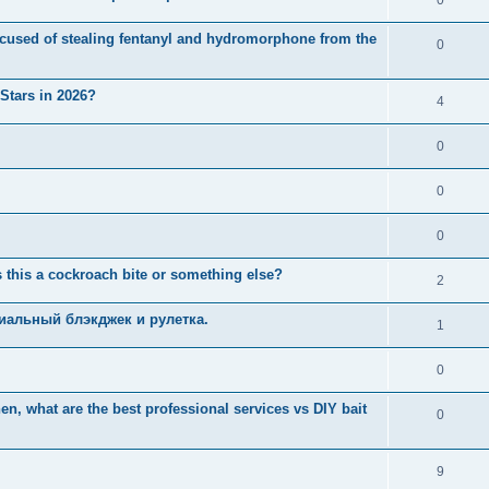
used of stealing fentanyl and hydromorphone from the
0
 Stars in 2026?
4
0
0
0
 this a cockroach bite or something else?
2
иальный блэкджек и рулетка.
1
0
n, what are the best professional services vs DIY bait
0
9