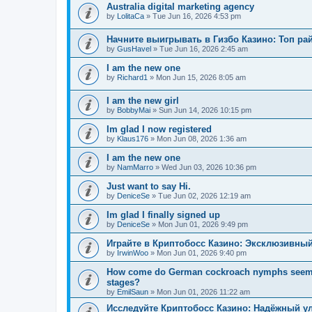
Australia digital marketing agency
by
LolitaCa
»
Tue Jun 16, 2026 4:53 pm
Начните выигрывать в Гизбо Казино: Топ ра
by
GusHavel
»
Tue Jun 16, 2026 2:45 am
I am the new one
by
Richard1
»
Mon Jun 15, 2026 8:05 am
I am the new girl
by
BobbyMai
»
Sun Jun 14, 2026 10:15 pm
Im glad I now registered
by
Klaus176
»
Mon Jun 08, 2026 1:36 am
I am the new one
by
NamMarro
»
Wed Jun 03, 2026 10:36 pm
Just want to say Hi.
by
DeniceSe
»
Tue Jun 02, 2026 12:19 am
Im glad I finally signed up
by
DeniceSe
»
Mon Jun 01, 2026 9:49 pm
Играйте в Криптобосс Казино: Эксклюзивный
by
IrwinWoo
»
Mon Jun 01, 2026 9:40 pm
How come do German cockroach nymphs seem to e
stages?
by
EmilSaun
»
Mon Jun 01, 2026 11:22 am
Исследуйте Криптобосс Казино: Надёжный ул