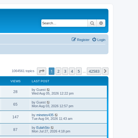
Search
Advanced search
Register
Login
Page
1
of
42583
1
2
3
4
5
42583
Next
1064561 topics
…
VIEWS
LAST POST
by
Guest
28
Wed Aug 05, 2026 12:22 pm
by
Guest
65
Mon Aug 03, 2026 12:57 pm
by
minetes435
147
Tue Aug 04, 2026 11:43 am
by
EulahSto
87
Mon Jul 27, 2026 4:18 pm