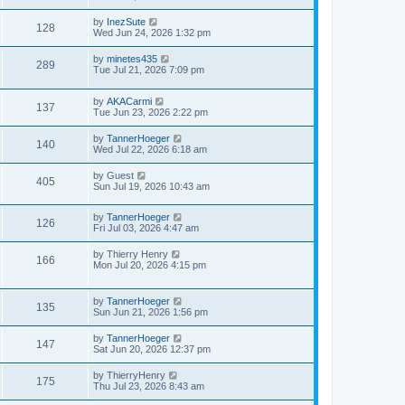
by
InezSute
128
Wed Jun 24, 2026 1:32 pm
by
minetes435
289
Tue Jul 21, 2026 7:09 pm
by
AKACarmi
137
Tue Jun 23, 2026 2:22 pm
by
TannerHoeger
140
Wed Jul 22, 2026 6:18 am
by
Guest
405
Sun Jul 19, 2026 10:43 am
by
TannerHoeger
126
Fri Jul 03, 2026 4:47 am
by
Thierry Henry
166
Mon Jul 20, 2026 4:15 pm
by
TannerHoeger
135
Sun Jun 21, 2026 1:56 pm
by
TannerHoeger
147
Sat Jun 20, 2026 12:37 pm
by
ThierryHenry
175
Thu Jul 23, 2026 8:43 am