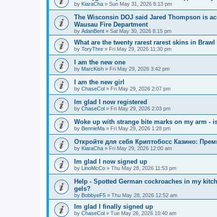
by
KiaraCha
»
Sun May 31, 2026 8:13 pm
The Wisconsin DOJ said Jared Thompson is acc
Wausau Fire Department
by
AdanBent
»
Sat May 30, 2026 8:15 pm
What are the twenty rarest rarest skins in Brawl
by
ToryThre
»
Fri May 29, 2026 11:30 pm
I am the new one
by
MarcKish
»
Fri May 29, 2026 3:42 pm
I am the new girl
by
ChaseCol
»
Fri May 29, 2026 2:07 pm
Im glad I now registered
by
ChaseCol
»
Fri May 29, 2026 2:03 pm
Woke up with strange bite marks on my arm - is
by
BennieMa
»
Fri May 29, 2026 1:28 pm
Откройте для себя Криптобосс Казино: Прем
by
KiaraCha
»
Fri May 29, 2026 12:00 am
Im glad I now signed up
by
LinoMcCo
»
Thu May 28, 2026 11:53 pm
Help - Spotted German cockroaches in my kitche
gels?
by
BobbyeF5
»
Thu May 28, 2026 12:52 am
Im glad I finally signed up
by
ChaseCol
»
Tue May 26, 2026 10:40 am