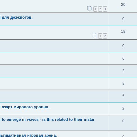
20
1
2
3
й для джекпотов.
0
18
1
2
0
6
2
8
5
 азарт мирового уровня.
2
merge in waves - is this related to their instar
0
ьтимативная игровая арена.
0