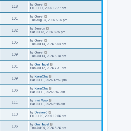
by
Guest
118
Fri Jul 17, 2026 12:27 pm
by
Guest
101
Tue Aug 04, 2026 5:26 pm
by
Jenson
132
Sat Jul 18, 2026 3:35 pm
by
Guest
105
Tue Jul 14, 2026 5:54 am
by
Guest
109
Tue Jul 14, 2026 6:10 am
by
GusHavel
101
Sun Jul 12, 2026 7:31 pm
by
KiaraCha
109
Sat Jul 11, 2026 12:52 pm
by
KiaraCha
106
Sat Jul 11, 2026 9:57 am
by
IrwinWoo
111
Sat Jul 11, 2026 5:48 am
by
Desiree6
113
Fri Jul 10, 2026 12:56 pm
by
GusHavel
106
Thu Jul 09, 2026 3:26 am