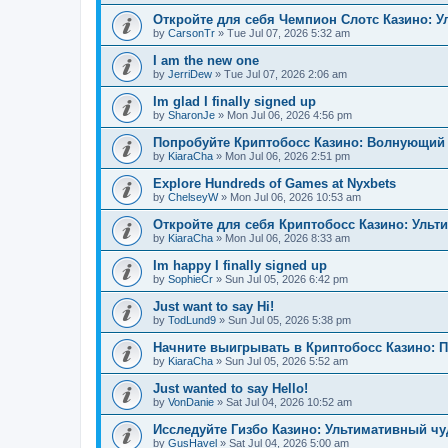
Откройте для себя Чемпион Слотс Казино: 
by
CarsonTr
»
Tue Jul 07, 2026 5:32 am
I am the new one
by
JerriDew
»
Tue Jul 07, 2026 2:06 am
Im glad I finally signed up
by
SharonJe
»
Mon Jul 06, 2026 4:56 pm
Попробуйте Криптобосс Казино: Волнующий 
by
KiaraCha
»
Mon Jul 06, 2026 2:51 pm
Explore Hundreds of Games at Nyxbets
by
ChelseyW
»
Mon Jul 06, 2026 10:53 am
Откройте для себя Криптобосс Казино: Ульт
by
KiaraCha
»
Mon Jul 06, 2026 8:33 am
Im happy I finally signed up
by
SophieCr
»
Sun Jul 05, 2026 6:42 pm
Just want to say Hi!
by
TodLund9
»
Sun Jul 05, 2026 5:38 pm
Начните выигрывать в Криптобосс Казино: 
by
KiaraCha
»
Sun Jul 05, 2026 5:52 am
Just wanted to say Hello!
by
VonDanie
»
Sat Jul 04, 2026 10:52 am
Исследуйте Гизбо Казино: Ультимативный чу
by
GusHavel
»
Sat Jul 04, 2026 5:00 am