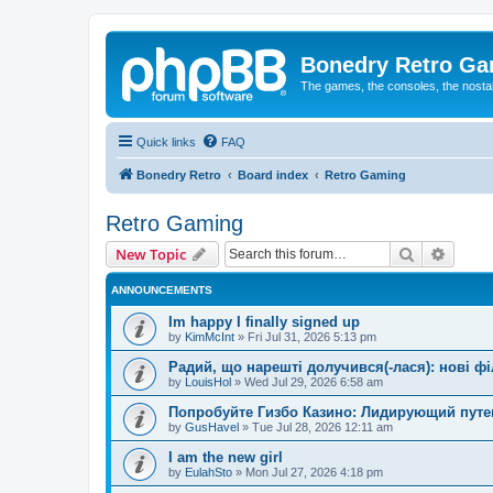
Bonedry Retro G
The games, the consoles, the nostal
Quick links
FAQ
Bonedry Retro
Board index
Retro Gaming
Retro Gaming
Search
Advanc
New Topic
ANNOUNCEMENTS
Im happy I finally signed up
by
KimMcInt
»
Fri Jul 31, 2026 5:13 pm
Радий, що нарешті долучився(-лася): нові ф
by
LouisHol
»
Wed Jul 29, 2026 6:58 am
Попробуйте Гизбо Казино: Лидирующий путе
by
GusHavel
»
Tue Jul 28, 2026 12:11 am
I am the new girl
by
EulahSto
»
Mon Jul 27, 2026 4:18 pm