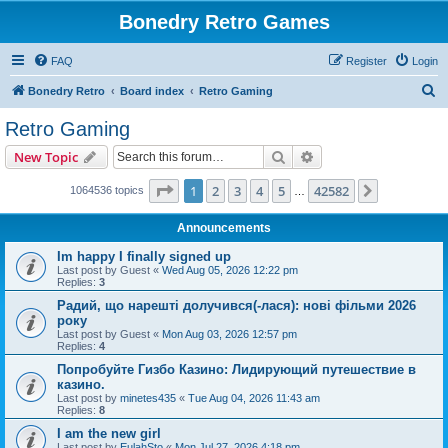
Bonedry Retro Games
FAQ
Register
Login
S
Bonedry Retro
Board index
Retro Gaming
e
Retro Gaming
a
Search
Advanced search
New Topic
r
c
Page
1
of
42582
1
2
3
4
5
42582
Next
1064536 topics
…
h
Announcements
Im happy I finally signed up
Last post by
Guest
«
Wed Aug 05, 2026 12:22 pm
Replies:
3
Радий, що нарешті долучився(-лася): нові фільми 2026
року
Last post by
Guest
«
Mon Aug 03, 2026 12:57 pm
Replies:
4
Попробуйте Гизбо Казино: Лидирующий путешествие в
казино.
Last post by
minetes435
«
Tue Aug 04, 2026 11:43 am
Replies:
8
I am the new girl
Last post by
EulahSto
«
Mon Jul 27, 2026 4:18 pm