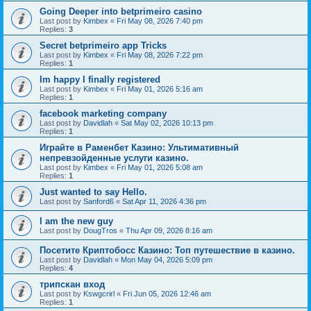
Going Deeper into betprimeiro casino
Last post by
Kimbex
«
Fri May 08, 2026 7:40 pm
Replies:
3
Secret betprimeiro app Tricks
Last post by
Kimbex
«
Fri May 08, 2026 7:22 pm
Replies:
1
Im happy I finally registered
Last post by
Kimbex
«
Fri May 01, 2026 5:16 am
Replies:
1
facebook marketing company
Last post by
Davidlah
«
Sat May 02, 2026 10:13 pm
Replies:
1
Играйте в Раменбет Казино: Ультимативный
непревзойденные услуги казино.
Last post by
Kimbex
«
Fri May 01, 2026 5:08 am
Replies:
1
Just wanted to say Hello.
Last post by
Sanford6
«
Sat Apr 11, 2026 4:36 pm
I am the new guy
Last post by
DougTros
«
Thu Apr 09, 2026 8:16 am
Посетите Криптобосс Казино: Топ путешествие в казино.
Last post by
Davidlah
«
Mon May 04, 2026 5:09 pm
Replies:
4
трипскан вход
Last post by
Kswgcrirl
«
Fri Jun 05, 2026 12:46 am
Replies:
1