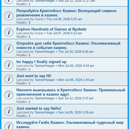
Last post by
TannerHoeger
«
Sun Jul 12, 2026 11:17 am
Replies:
1
Попробуйте Криптобосс Казино: Волнующий главное
развлечение в казино.
Last post by
Guest
«
Thu Jul 09, 2026 5:25 am
Replies:
3
Explore Hundreds of Games at Nyxbets
Last post by
Guest
«
Tue Jul 07, 2026 5:12 am
Replies:
1
Откройте для себя Криптобосс Казино: Ультимативный
новости и события казино.
Last post by
TannerHoeger
«
Thu Jul 16, 2026 5:06 am
Replies:
1
Im happy I finally signed up
Last post by
TannerHoeger
«
Mon Jul 06, 2026 3:04 am
Replies:
1
Just want to say Hi!
Last post by
TannerHoeger
«
Mon Jul 06, 2026 1:44 am
Replies:
1
Начните выигрывать в Криптобосс Казино: Премиальный
приключения в казино ждут.
Last post by
TannerHoeger
«
Sun Jul 12, 2026 2:47 pm
Replies:
1
Just wanted to say Hello!
Last post by
TannerHoeger
«
Sun Jul 05, 2026 3:35 pm
Replies:
1
Исследуйте Гизбо Казино: Ультимативный чудесный мир
казино.