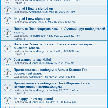
Last post by
TannerHoeger
«
Sun May 17, 2026 2:57 pm
Replies:
1
Im glad I finally signed up
Last post by
ArmandCh
«
Sat May 16, 2026 2:57 pm
Im glad I now signed up
Last post by
ChaseCol
«
Sat May 16, 2026 12:54 pm
Посетите Плей Фортуна Казино: Лучший круг победителей
казино.
Last post by
TannerHoeger
«
Thu May 21, 2026 3:27 am
Replies:
1
Посетите Раменбет Казино: Захватывающий игры
высшего класса.
Last post by
TannerHoeger
«
Sat Jun 06, 2026 6:31 am
Replies:
1
Just wanted to say Hello!
Last post by
ULZColum
«
Fri May 15, 2026 4:35 am
Приготовьтесь к победам в Анлим Казино: Топ
роскошный азарт.
Last post by
KandisOg
«
Thu May 14, 2026 8:59 pm
Приготовьтесь к победам в Плей Фортуна Казино:
Эксклюзивный казино-бонусы.
Last post by
TannerHoeger
«
Sat May 23, 2026 5:48 am
Replies:
1
Im happy I now registered
Last post by
ULZColum
«
Thu May 14, 2026 4:57 pm