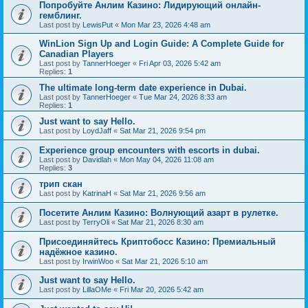
Попробуйте Анлим Казино: Лидирующий онлайн-
гемблинг.
Last post by
LewisPut
«
Mon Mar 23, 2026 4:48 am
WinLion Sign Up and Login Guide: A Complete Guide for
Canadian Players
Last post by
TannerHoeger
«
Fri Apr 03, 2026 5:42 am
Replies:
1
The ultimate long-term date experience in Dubai.
Last post by
TannerHoeger
«
Tue Mar 24, 2026 8:33 am
Replies:
1
Just want to say Hello.
Last post by
LoydJaff
«
Sat Mar 21, 2026 9:54 pm
Experience group encounters with escorts in dubai.
Last post by
Davidlah
«
Mon May 04, 2026 11:08 am
Replies:
3
трип скан
Last post by
KatrinaH
«
Sat Mar 21, 2026 9:56 am
Посетите Анлим Казино: Волнующий азарт в рулетке.
Last post by
TerryOli
«
Sat Mar 21, 2026 8:30 am
Присоединяйтесь Криптобосс Казино: Премиальный
надёжное казино.
Last post by
IrwinWoo
«
Sat Mar 21, 2026 5:10 am
Just want to say Hello.
Last post by
LillaOMe
«
Fri Mar 20, 2026 5:42 am