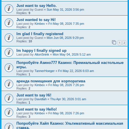
Just want to say Hello.
Last post by
Guest
«
Sun May 31, 2026 3:56 pm
Replies:
9
Just wanted to say Hi!
Last post by
Kimbex
«
Fri May 08, 2026 7:35 pm
Replies:
2
Im glad I finally registered
Last post by
Guest
«
Mon Jun 08, 2026 9:29 pm
Replies:
10
1
2
Im happy I finally signed up
Last post by
AltonSnink
«
Mon May 04, 2026 5:12 am
Попробуйте Азино777 Казино: Премиальный настольные
игры.
Last post by
TannerHoeger
«
Fri May 22, 2026 6:03 am
Replies:
1
аренда помещения для корпоратива
Last post by
Kimbex
«
Fri May 08, 2026 7:26 pm
Replies:
2
Just want to say Hi!
Last post by
Davidlah
«
Thu Apr 30, 2026 3:01 am
Replies:
1
Just want to say Hello!
Last post by
Kimbex
«
Fri May 08, 2026 7:26 pm
Replies:
3
Попробуйте Хайп Казино: Ультимативный максимальная
ставка.