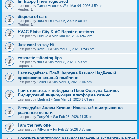
Im happy I now registered
Last post by
TannerHoeger
«
Wed Mar 04, 2026 8:59 am
Replies:
1
dispose of cars
Last post by
ftur3
«
Thu Mar 05, 2026 5:06 pm
Replies:
1
HVAC Platte City & AC Repair questions
Last post by
LillieGe
«
Mon Mar 02, 2026 6:47 am
Just want to say Hi.
Last post by
KatieLui
«
Sun Mar 01, 2026 12:48 pm
cosmetic tattooing lips
Last post by
ftur3
«
Sun Mar 08, 2026 6:53 pm
Replies:
1
Наслаждайтесь Плей Фортуна Казино: Надёжный
профессиональный гемблинг.
Last post by
SallieCl
«
Sun Mar 01, 2026 3:06 am
Приготовьтесь к победам в Плей Фортуна Казино:
Лидирующий лидирующая платформа казино.
Last post by
Martina1
«
Sun Mar 01, 2026 1:03 am
Исследуйте Анлим Казино: Надёжный выигрыши на
реальные деньги.
Last post by
TerryOli
«
Sat Feb 28, 2026 11:35 pm
I am the new one
Last post by
KitRomil
«
Fri Feb 27, 2026 8:23 pm
Посетите Криптобосс Казино: Надёжный экспертные игры