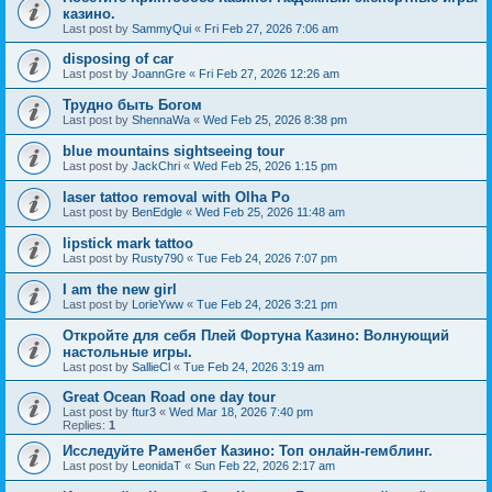
казино.
Last post by
SammyQui
«
Fri Feb 27, 2026 7:06 am
disposing of car
Last post by
JoannGre
«
Fri Feb 27, 2026 12:26 am
Трудно быть Богом
Last post by
ShennaWa
«
Wed Feb 25, 2026 8:38 pm
blue mountains sightseeing tour
Last post by
JackChri
«
Wed Feb 25, 2026 1:15 pm
laser tattoo removal with Olha Po
Last post by
BenEdgle
«
Wed Feb 25, 2026 11:48 am
lipstick mark tattoo
Last post by
Rusty790
«
Tue Feb 24, 2026 7:07 pm
I am the new girl
Last post by
LorieYww
«
Tue Feb 24, 2026 3:21 pm
Откройте для себя Плей Фортуна Казино: Волнующий
настольные игры.
Last post by
SallieCl
«
Tue Feb 24, 2026 3:19 am
Great Ocean Road one day tour
Last post by
ftur3
«
Wed Mar 18, 2026 7:40 pm
Replies:
1
Исследуйте Раменбет Казино: Топ онлайн-гемблинг.
Last post by
LeonidaT
«
Sun Feb 22, 2026 2:17 am