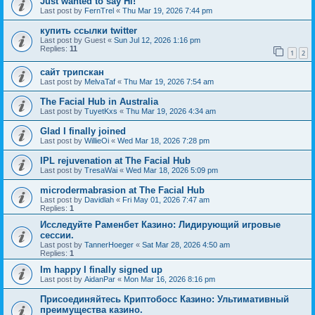
Just wanted to say Hi!
Last post by
FernTrel
«
Thu Mar 19, 2026 7:44 pm
купить ссылки twitter
Last post by
Guest
«
Sun Jul 12, 2026 1:16 pm
Replies:
11
1
2
сайт трипскан
Last post by
MelvaTaf
«
Thu Mar 19, 2026 7:54 am
The Facial Hub in Australia
Last post by
TuyetKxs
«
Thu Mar 19, 2026 4:34 am
Glad I finally joined
Last post by
WillieOi
«
Wed Mar 18, 2026 7:28 pm
IPL rejuvenation at The Facial Hub
Last post by
TresaWai
«
Wed Mar 18, 2026 5:09 pm
microdermabrasion at The Facial Hub
Last post by
Davidlah
«
Fri May 01, 2026 7:47 am
Replies:
1
Исследуйте Раменбет Казино: Лидирующий игровые
сессии.
Last post by
TannerHoeger
«
Sat Mar 28, 2026 4:50 am
Replies:
1
Im happy I finally signed up
Last post by
AidanPar
«
Mon Mar 16, 2026 8:16 pm
Присоединяйтесь Криптобосс Казино: Ультимативный
преимущества казино.