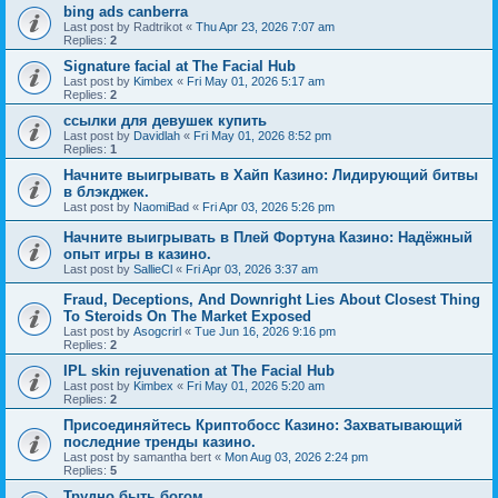
bing ads canberra
Last post by
Radtrikot
«
Thu Apr 23, 2026 7:07 am
Replies:
2
Signature facial at The Facial Hub
Last post by
Kimbex
«
Fri May 01, 2026 5:17 am
Replies:
2
ссылки для девушек купить
Last post by
Davidlah
«
Fri May 01, 2026 8:52 pm
Replies:
1
Начните выигрывать в Хайп Казино: Лидирующий битвы
в блэкджек.
Last post by
NaomiBad
«
Fri Apr 03, 2026 5:26 pm
Начните выигрывать в Плей Фортуна Казино: Надёжный
опыт игры в казино.
Last post by
SallieCl
«
Fri Apr 03, 2026 3:37 am
Fraud, Deceptions, And Downright Lies About Closest Thing
To Steroids On The Market Exposed
Last post by
Asogcrirl
«
Tue Jun 16, 2026 9:16 pm
Replies:
2
IPL skin rejuvenation at The Facial Hub
Last post by
Kimbex
«
Fri May 01, 2026 5:20 am
Replies:
2
Присоединяйтесь Криптобосс Казино: Захватывающий
последние тренды казино.
Last post by
samantha bert
«
Mon Aug 03, 2026 2:24 pm
Replies:
5
Трудно быть богом