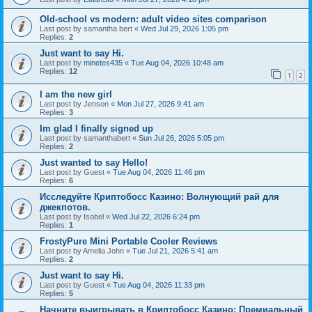
Old-school vs modern: adult video sites comparison
Last post by
samantha bert
«
Wed Jul 29, 2026 1:05 pm
Replies:
2
Just want to say Hi.
Last post by
minetes435
«
Tue Aug 04, 2026 10:48 am
Replies:
12
1
2
I am the new girl
Last post by
Jenson
«
Mon Jul 27, 2026 9:41 am
Replies:
3
Im glad I finally signed up
Last post by
samanthabert
«
Sun Jul 26, 2026 5:05 pm
Replies:
2
Just wanted to say Hello!
Last post by
Guest
«
Tue Aug 04, 2026 11:46 pm
Replies:
6
Исследуйте Криптобосс Казино: Волнующий рай для
джекпотов.
Last post by
Isobel
«
Wed Jul 22, 2026 6:24 pm
Replies:
1
FrostyPure Mini Portable Cooler Reviews
Last post by
Amelia John
«
Tue Jul 21, 2026 5:41 am
Replies:
2
Just want to say Hi.
Last post by
Guest
«
Tue Aug 04, 2026 11:33 pm
Replies:
5
Начните выигрывать в Криптобосс Казино: Премиальный