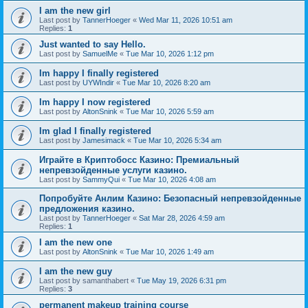
I am the new girl
Last post by
TannerHoeger
«
Wed Mar 11, 2026 10:51 am
Replies:
1
Just wanted to say Hello.
Last post by
SamuelMe
«
Tue Mar 10, 2026 1:12 pm
Im happy I finally registered
Last post by
UYWIndir
«
Tue Mar 10, 2026 8:20 am
Im happy I now registered
Last post by
AltonSnink
«
Tue Mar 10, 2026 5:59 am
Im glad I finally registered
Last post by
Jamesimack
«
Tue Mar 10, 2026 5:34 am
Играйте в Криптобосс Казино: Премиальный
непревзойденные услуги казино.
Last post by
SammyQui
«
Tue Mar 10, 2026 4:08 am
Попробуйте Анлим Казино: Безопасный непревзойденные
предложения казино.
Last post by
TannerHoeger
«
Sat Mar 28, 2026 4:59 am
Replies:
1
I am the new one
Last post by
AltonSnink
«
Tue Mar 10, 2026 1:49 am
I am the new guy
Last post by
samanthabert
«
Tue May 19, 2026 6:31 pm
Replies:
3
permanent makeup training course