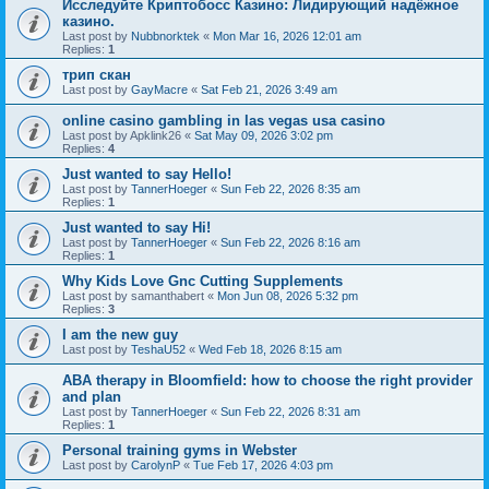
Исследуйте Криптобосс Казино: Лидирующий надёжное
казино.
Last post by
Nubbnorktek
«
Mon Mar 16, 2026 12:01 am
Replies:
1
трип скан
Last post by
GayMacre
«
Sat Feb 21, 2026 3:49 am
online casino gambling in las vegas usa casino
Last post by
Apklink26
«
Sat May 09, 2026 3:02 pm
Replies:
4
Just wanted to say Hello!
Last post by
TannerHoeger
«
Sun Feb 22, 2026 8:35 am
Replies:
1
Just wanted to say Hi!
Last post by
TannerHoeger
«
Sun Feb 22, 2026 8:16 am
Replies:
1
Why Kids Love Gnc Cutting Supplements
Last post by
samanthabert
«
Mon Jun 08, 2026 5:32 pm
Replies:
3
I am the new guy
Last post by
TeshaU52
«
Wed Feb 18, 2026 8:15 am
ABA therapy in Bloomfield: how to choose the right provider
and plan
Last post by
TannerHoeger
«
Sun Feb 22, 2026 8:31 am
Replies:
1
Personal training gyms in Webster
Last post by
CarolynP
«
Tue Feb 17, 2026 4:03 pm