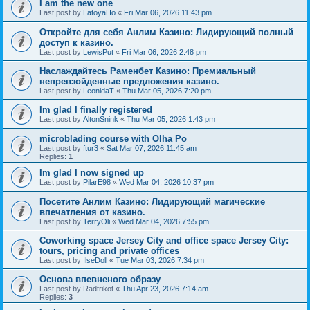
I am the new one
Last post by
LatoyaHo
«
Fri Mar 06, 2026 11:43 pm
Откройте для себя Анлим Казино: Лидирующий полный
доступ к казино.
Last post by
LewisPut
«
Fri Mar 06, 2026 2:48 pm
Наслаждайтесь Раменбет Казино: Премиальный
непревзойденные предложения казино.
Last post by
LeonidaT
«
Thu Mar 05, 2026 7:20 pm
Im glad I finally registered
Last post by
AltonSnink
«
Thu Mar 05, 2026 1:43 pm
microblading course with Olha Po
Last post by
ftur3
«
Sat Mar 07, 2026 11:45 am
Replies:
1
Im glad I now signed up
Last post by
PilarE98
«
Wed Mar 04, 2026 10:37 pm
Посетите Анлим Казино: Лидирующий магические
впечатления от казино.
Last post by
TerryOli
«
Wed Mar 04, 2026 7:55 pm
Coworking space Jersey City and office space Jersey City:
tours, pricing and private offices
Last post by
IlseDoll
«
Tue Mar 03, 2026 7:34 pm
Основа впевненого образу
Last post by
Radtrikot
«
Thu Apr 23, 2026 7:14 am
Replies:
3