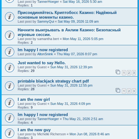
Last post by
TannerHoeger
«
Sat May 16, 2026 5:30 am
Replies:
1
Присоединяйтесь Криптобосс Казино: Надёжный
основные моменты казино.
Last post by
SammyQui
«
Sat May 09, 2026 11:09 am
Начните выигрывать в Анлим Казино: Безопасный
игровые сессии.
Last post by
samantha bert
«
Mon May 11, 2026 5:05 pm
Replies:
2
Im happy I now registered
Last post by
AltonSnink
«
Thu May 07, 2026 8:07 pm
Just wanted to say Hello.
Last post by
Guest
«
Sun May 31, 2026 12:39 pm
Replies:
29
1
2
3
printable blackjack strategy chart pdf
Last post by
Guest
«
Sun May 31, 2026 12:55 pm
Replies:
28
1
2
3
I am the new girl
Last post by
Guest
«
Sun May 31, 2026 4:09 pm
Replies:
9
Im happy I now registered
Last post by
TannerHoeger
«
Thu May 21, 2026 2:51 am
Replies:
4
I am the new guy
Last post by
Michelle Richerson
«
Mon Jun 08, 2026 8:46 am
Replies:
3