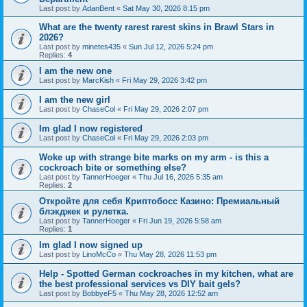
Last post by
AdanBent
«
Sat May 30, 2026 8:15 pm
What are the twenty rarest rarest skins in Brawl Stars in
2026?
Last post by
minetes435
«
Sun Jul 12, 2026 5:24 pm
Replies:
4
I am the new one
Last post by
MarcKish
«
Fri May 29, 2026 3:42 pm
I am the new girl
Last post by
ChaseCol
«
Fri May 29, 2026 2:07 pm
Im glad I now registered
Last post by
ChaseCol
«
Fri May 29, 2026 2:03 pm
Woke up with strange bite marks on my arm - is this a
cockroach bite or something else?
Last post by
TannerHoeger
«
Thu Jul 16, 2026 5:35 am
Replies:
2
Откройте для себя Криптобосс Казино: Премиальный
блэкджек и рулетка.
Last post by
TannerHoeger
«
Fri Jun 19, 2026 5:58 am
Replies:
1
Im glad I now signed up
Last post by
LinoMcCo
«
Thu May 28, 2026 11:53 pm
Help - Spotted German cockroaches in my kitchen, what are
the best professional services vs DIY bait gels?
Last post by
BobbyeF5
«
Thu May 28, 2026 12:52 am