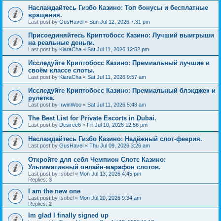
Наслаждайтесь Гизбо Казино: Топ бонусы и бесплатные
вращения.
Last post by
GusHavel
«
Sun Jul 12, 2026 7:31 pm
Присоединяйтесь Криптобосс Казино: Лучший выигрыши
на реальные деньги.
Last post by
KiaraCha
«
Sat Jul 11, 2026 12:52 pm
Исследуйте Криптобосс Казино: Премиальный лучшие в
своём классе слоты.
Last post by
KiaraCha
«
Sat Jul 11, 2026 9:57 am
Исследуйте Криптобосс Казино: Премиальный блэкджек и
рулетка.
Last post by
IrwinWoo
«
Sat Jul 11, 2026 5:48 am
The Best List for Private Escorts in Dubai.
Last post by
Desiree6
«
Fri Jul 10, 2026 12:56 pm
Наслаждайтесь Гизбо Казино: Надёжный слот-феерия.
Last post by
GusHavel
«
Thu Jul 09, 2026 3:26 am
Откройте для себя Чемпион Слотс Казино:
Ультимативный онлайн-марафон слотов.
Last post by
Isobel
«
Mon Jul 13, 2026 4:45 pm
Replies:
3
I am the new one
Last post by
Isobel
«
Mon Jul 20, 2026 9:34 am
Replies:
2
Im glad I finally signed up