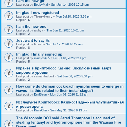
I am the new girl
Last post by
BobbyMai
«
Sun Jun 14, 2026 10:15 pm
Im glad I now registered
Last post by
ThierryHenry
«
Mon Jul 20, 2026 3:58 pm
Replies:
6
I am the new one
Last post by
aishyy
«
Thu Jun 11, 2026 10:01 pm
Replies:
2
Just want to say Hi.
Last post by
Guest
«
Sun Jul 12, 2026 10:27 am
Replies:
8
Im glad I finally signed up
Last post by
minetes435
«
Fri Jul 10, 2026 2:11 pm
Replies:
5
Играйте в Криптобосс Казино: Эксклюзивный азарт
мирового уровня.
Last post by
samantha bert
«
Sat Jun 06, 2026 5:34 pm
Replies:
2
How come do German cockroach nymphs seem to emerge in
waves - is this related to their instar stages?
Last post by
EmilSaun
«
Mon Jun 01, 2026 11:22 am
Исследуйте Криптобосс Казино: Надёжный ультимативная
игровая арена.
Last post by
KiaraCha
«
Sun May 31, 2026 8:13 pm
The Wisconsin DOJ said Jared Thompson is accused of
stealing fentanyl and hydromorphone from the Wausau Fire
Department