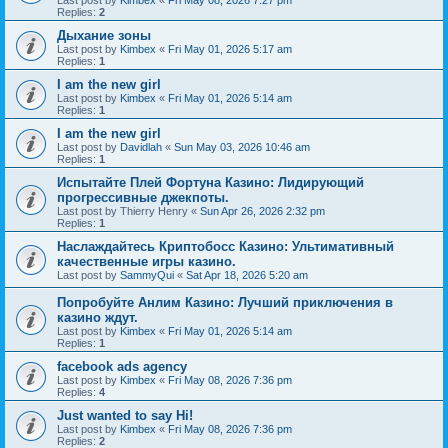
Last post by
Kimbex
«
Fri May 08, 2026 7:27 pm
Replies:
2
Дыхание зоны
Last post by
Kimbex
«
Fri May 01, 2026 5:17 am
Replies:
1
I am the new girl
Last post by
Kimbex
«
Fri May 01, 2026 5:14 am
Replies:
1
I am the new girl
Last post by
Davidlah
«
Sun May 03, 2026 10:46 am
Replies:
1
Испытайте Плей Фортуна Казино: Лидирующий
прогрессивные джекпоты.
Last post by
Thierry Henry
«
Sun Apr 26, 2026 2:32 pm
Replies:
1
Наслаждайтесь Криптобосс Казино: Ультимативный
качественные игры казино.
Last post by
SammyQui
«
Sat Apr 18, 2026 5:20 am
Попробуйте Анлим Казино: Лучший приключения в
казино ждут.
Last post by
Kimbex
«
Fri May 01, 2026 5:14 am
Replies:
1
facebook ads agency
Last post by
Kimbex
«
Fri May 08, 2026 7:36 pm
Replies:
4
Just wanted to say Hi!
Last post by
Kimbex
«
Fri May 08, 2026 7:36 pm
Replies:
2