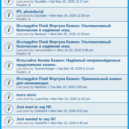
Last post by
Davidlah
«
Sat May 02, 2026 12:17 pm
Replies:
2
IPL photofacial
Last post by
Davidlah
«
Mon May 04, 2026 12:38 am
Replies:
1
Исследуйте Плей Фортуна Казино: Ультимативный
безопасная и надёжная игра.
Last post by
Martina1
«
Wed Mar 25, 2026 12:39 pm
Исследуйте Плей Фортуна Казино: Ультимативный
безопасная и надёжная игра.
Last post by
samanthabert
«
Mon Jul 20, 2026 5:08 pm
Replies:
6
Испытайте Анлим Казино: Надёжный непревзойденные
предложения казино.
Last post by
TannerHoeger
«
Sat Mar 28, 2026 5:12 am
Replies:
2
Исследуйте Плей Фортуна Казино: Премиальный казино
для начинающих.
Last post by
Martina1
«
Tue Mar 24, 2026 3:09 am
tours uluru
Last post by
LuannHuj
«
Mon Mar 23, 2026 11:02 pm
Just want to say Hi!
Last post by
ZulmaGil
«
Mon Mar 23, 2026 4:52 pm
Just wanted to say Hi!
Last post by
TamiePin
«
Mon Mar 23, 2026 6:45 am