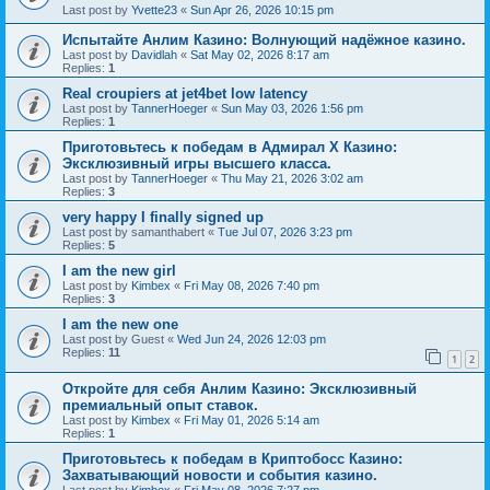
Last post by
Yvette23
«
Sun Apr 26, 2026 10:15 pm
Испытайте Анлим Казино: Волнующий надёжное казино.
Last post by
Davidlah
«
Sat May 02, 2026 8:17 am
Replies:
1
Real croupiers at jet4bet low latency
Last post by
TannerHoeger
«
Sun May 03, 2026 1:56 pm
Replies:
1
Приготовьтесь к победам в Адмирал Х Казино:
Эксклюзивный игры высшего класса.
Last post by
TannerHoeger
«
Thu May 21, 2026 3:02 am
Replies:
3
very happy I finally signed up
Last post by
samanthabert
«
Tue Jul 07, 2026 3:23 pm
Replies:
5
I am the new girl
Last post by
Kimbex
«
Fri May 08, 2026 7:40 pm
Replies:
3
I am the new one
Last post by
Guest
«
Wed Jun 24, 2026 12:03 pm
Replies:
11
1
2
Откройте для себя Анлим Казино: Эксклюзивный
премиальный опыт ставок.
Last post by
Kimbex
«
Fri May 01, 2026 5:14 am
Replies:
1
Приготовьтесь к победам в Криптобосс Казино:
Захватывающий новости и события казино.