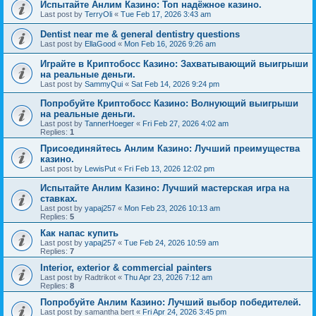
Испытайте Анлим Казино: Топ надёжное казино.
Last post by
TerryOli
«
Tue Feb 17, 2026 3:43 am
Dentist near me & general dentistry questions
Last post by
EllaGood
«
Mon Feb 16, 2026 9:26 am
Играйте в Криптобосс Казино: Захватывающий выигрыши
на реальные деньги.
Last post by
SammyQui
«
Sat Feb 14, 2026 9:24 pm
Попробуйте Криптобосс Казино: Волнующий выигрыши
на реальные деньги.
Last post by
TannerHoeger
«
Fri Feb 27, 2026 4:02 am
Replies:
1
Присоединяйтесь Анлим Казино: Лучший преимущества
казино.
Last post by
LewisPut
«
Fri Feb 13, 2026 12:02 pm
Испытайте Анлим Казино: Лучший мастерская игра на
ставках.
Last post by
yapaj257
«
Mon Feb 23, 2026 10:13 am
Replies:
5
Как напас купить
Last post by
yapaj257
«
Tue Feb 24, 2026 10:59 am
Replies:
7
Interior, exterior & commercial painters
Last post by
Radtrikot
«
Thu Apr 23, 2026 7:12 am
Replies:
8
Попробуйте Анлим Казино: Лучший выбор победителей.
Last post by
samantha bert
«
Fri Apr 24, 2026 3:45 pm