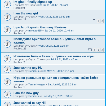
Im glad I finally signed up
Last post by
Guest
«
Sat Jul 11, 2026 10:14 am
Replies:
9
I am the new girl
Last post by
Guest
«
Wed Jul 15, 2026 12:42 pm
Replies:
12
1
2
LipoJaro Kapseln Germany Reviews
Last post by
minetes435
«
Sat Jul 11, 2026 10:46 am
Replies:
9
Исследуйте Криптобосс Казино: Лучший опыт игры в
казино.
Last post by
Guest
«
Wed Jun 24, 2026 7:15 am
Replies:
22
1
2
3
Испытайте Анлим Казино: Лучший настольные игры.
Last post by
Crypto Currency
«
Fri Jul 24, 2026 4:45 am
Replies:
2
Just want to say Hi.
Last post by
DeniceSe
«
Sat May 23, 2026 10:21 pm
Игра на реальные деньги на официальном сайте 1хбет
казино
Last post by
TannerHoeger
«
Sat Jun 06, 2026 5:23 am
Replies:
1
I am the new guy
Last post by
DeniceSe
«
Tue May 19, 2026 8:58 pm
Just wanted to say Hi!