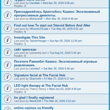
Last post by
Davidlah
«
Wed Apr 29, 2026 9:06 pm
Replies:
2
Присоединяйтесь Криптобосс Казино: Эксклюзивный
прогрессивные джекпоты.
Last post by
MohamedF
«
Mon Mar 30, 2026 8:48 am
Find out how To start out Steroid Before And After
Last post by
XRumer23Calia
«
Tue May 05, 2026 8:01 am
Replies:
5
Investigate This Site
Last post by
TannerHoeger
«
Sun Apr 05, 2026 12:30 pm
Replies:
1
сайт трипскан
Last post by
samantha bert
«
Tue Aug 04, 2026 5:45 am
Replies:
5
Посетите Раменбет Казино: Эксклюзивный игровые
развлечения.
Last post by
LeonidaT
«
Sat Mar 28, 2026 6:46 am
Signature facial at The Facial Hub
Last post by
SharronN
«
Fri Mar 27, 2026 6:17 am
LED light therapy at The Facial Hub
Last post by
Thierry Henry
«
Wed Jun 03, 2026 4:40 pm
Replies:
3
Im glad I finally registered
Last post by
Manie199
«
Thu Mar 26, 2026 2:52 pm
online casinos us friendly