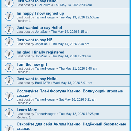
Just want to say Hello!
Last post by
ULZColum
«
Thu May 14, 2026 9:38 am
Im happy I now signed up
Last post by
TannerHoeger
«
Tue May 19, 2026 12:53 pm
Replies:
1
Just wanted to say Hello!
Last post by
JorjaSac
«
Thu May 14, 2026 3:15 am
Just want to say Hi!
Last post by
JorjaSac
«
Thu May 14, 2026 2:40 am
Im glad I finally registered
Last post by
JorjaSac
«
Thu May 14, 2026 12:33 am
I am the new girl
Last post by
TannerHoeger
«
Thu May 21, 2026 2:40 am
Replies:
1
Just want to say Hello!
Last post by
Bud14A79
«
Wed May 13, 2026 8:01 am
Исследуйте Плей Фортуна Казино: Волнующий игровые
сессии.
Last post by
TannerHoeger
«
Sat May 16, 2026 5:21 am
Replies:
2
Learn More
Last post by
TannerHoeger
«
Tue May 12, 2026 12:25 pm
Replies:
1
Откройте для себя Анлим Казино: Надёжный безопасные
ставки.