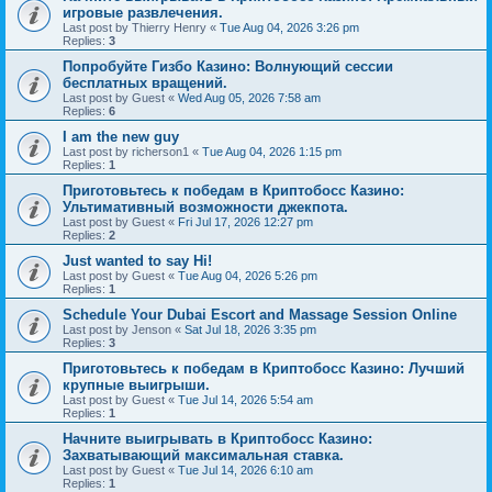
игровые развлечения.
Last post by
Thierry Henry
«
Tue Aug 04, 2026 3:26 pm
Replies:
3
Попробуйте Гизбо Казино: Волнующий сессии
бесплатных вращений.
Last post by
Guest
«
Wed Aug 05, 2026 7:58 am
Replies:
6
I am the new guy
Last post by
richerson1
«
Tue Aug 04, 2026 1:15 pm
Replies:
1
Приготовьтесь к победам в Криптобосс Казино:
Ультимативный возможности джекпота.
Last post by
Guest
«
Fri Jul 17, 2026 12:27 pm
Replies:
2
Just wanted to say Hi!
Last post by
Guest
«
Tue Aug 04, 2026 5:26 pm
Replies:
1
Schedule Your Dubai Escort and Massage Session Online
Last post by
Jenson
«
Sat Jul 18, 2026 3:35 pm
Replies:
3
Приготовьтесь к победам в Криптобосс Казино: Лучший
крупные выигрыши.
Last post by
Guest
«
Tue Jul 14, 2026 5:54 am
Replies:
1
Начните выигрывать в Криптобосс Казино:
Захватывающий максимальная ставка.
Last post by
Guest
«
Tue Jul 14, 2026 6:10 am
Replies:
1