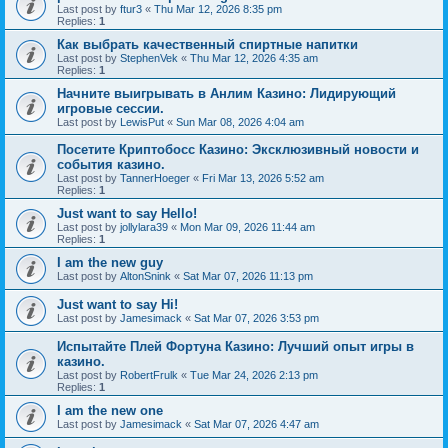
Last post by
ftur3
«
Thu Mar 12, 2026 8:35 pm
Replies:
1
Как выбрать качественный спиртные напитки
Last post by
StephenVek
«
Thu Mar 12, 2026 4:35 am
Replies:
1
Начните выигрывать в Анлим Казино: Лидирующий
игровые сессии.
Last post by
LewisPut
«
Sun Mar 08, 2026 4:04 am
Посетите Криптобосс Казино: Эксклюзивный новости и
события казино.
Last post by
TannerHoeger
«
Fri Mar 13, 2026 5:52 am
Replies:
1
Just want to say Hello!
Last post by
jollylara39
«
Mon Mar 09, 2026 11:44 am
Replies:
1
I am the new guy
Last post by
AltonSnink
«
Sat Mar 07, 2026 11:13 pm
Just want to say Hi!
Last post by
Jamesimack
«
Sat Mar 07, 2026 3:53 pm
Испытайте Плей Фортуна Казино: Лучший опыт игры в
казино.
Last post by
RobertFrulk
«
Tue Mar 24, 2026 2:13 pm
Replies:
1
I am the new one
Last post by
Jamesimack
«
Sat Mar 07, 2026 4:47 am