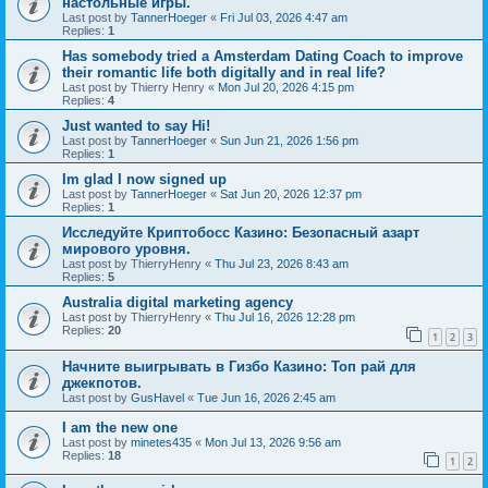
настольные игры.
Last post by
TannerHoeger
«
Fri Jul 03, 2026 4:47 am
Replies:
1
Has somebody tried a Amsterdam Dating Coach to improve
their romantic life both digitally and in real life?
Last post by
Thierry Henry
«
Mon Jul 20, 2026 4:15 pm
Replies:
4
Just wanted to say Hi!
Last post by
TannerHoeger
«
Sun Jun 21, 2026 1:56 pm
Replies:
1
Im glad I now signed up
Last post by
TannerHoeger
«
Sat Jun 20, 2026 12:37 pm
Replies:
1
Исследуйте Криптобосс Казино: Безопасный азарт
мирового уровня.
Last post by
ThierryHenry
«
Thu Jul 23, 2026 8:43 am
Replies:
5
Australia digital marketing agency
Last post by
ThierryHenry
«
Thu Jul 16, 2026 12:28 pm
Replies:
20
1
2
3
Начните выигрывать в Гизбо Казино: Топ рай для
джекпотов.
Last post by
GusHavel
«
Tue Jun 16, 2026 2:45 am
I am the new one
Last post by
minetes435
«
Mon Jul 13, 2026 9:56 am
Replies:
18
1
2