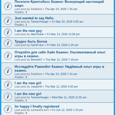
Посетите Криптобосс Казино: Волнующий настоящий
азарт.
Last post by
Radtrikot
«
Thu Apr 23, 2026 7:16 am
Replies:
3
Just wanted to say Hello.
Last post by
TannerHoeger
«
Fri Mar 20, 2026 4:05 am
Replies:
1
I am the new guy
Last post by
AltonSnink
«
Fri Mar 13, 2026 12:58 pm
Трудно быть Богом
Last post by
SamFranc
«
Fri Mar 13, 2026 1:26 am
Откройте для себя Хайп Казино: Ультимативный опыт
игры в казино.
Last post by
Bonnie57
«
Thu Mar 12, 2026 7:18 pm
Исследуйте Раменбет Казино: Надёжный опыт игры в
казино.
Last post by
Radtrikot
«
Thu Apr 23, 2026 7:15 am
Replies:
3
I am the new girl
Last post by
JasperKi
«
Thu Mar 12, 2026 4:50 am
I am the new girl
Last post by
TannerHoeger
«
Wed Mar 11, 2026 11:55 am
Replies:
1
Im happy I finally registered
Last post by
samantha bert
«
Fri Jun 12, 2026 1:10 pm
Replies:
3