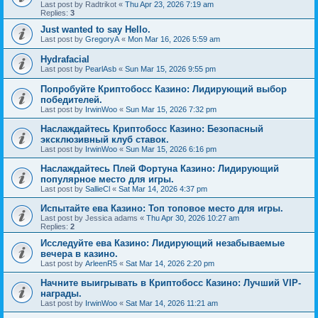
Last post by
Radtrikot
«
Thu Apr 23, 2026 7:19 am
Replies:
3
Just wanted to say Hello.
Last post by
GregoryA
«
Mon Mar 16, 2026 5:59 am
Hydrafacial
Last post by
PearlAsb
«
Sun Mar 15, 2026 9:55 pm
Попробуйте Криптобосс Казино: Лидирующий выбор
победителей.
Last post by
IrwinWoo
«
Sun Mar 15, 2026 7:32 pm
Наслаждайтесь Криптобосс Казино: Безопасный
эксклюзивный клуб ставок.
Last post by
IrwinWoo
«
Sun Mar 15, 2026 6:16 pm
Наслаждайтесь Плей Фортуна Казино: Лидирующий
популярное место для игры.
Last post by
SallieCl
«
Sat Mar 14, 2026 4:37 pm
Испытайте ева Казино: Топ топовое место для игры.
Last post by
Jessica adams
«
Thu Apr 30, 2026 10:27 am
Replies:
2
Исследуйте ева Казино: Лидирующий незабываемые
вечера в казино.
Last post by
ArleenR5
«
Sat Mar 14, 2026 2:20 pm
Начните выигрывать в Криптобосс Казино: Лучший VIP-
награды.
Last post by
IrwinWoo
«
Sat Mar 14, 2026 11:21 am