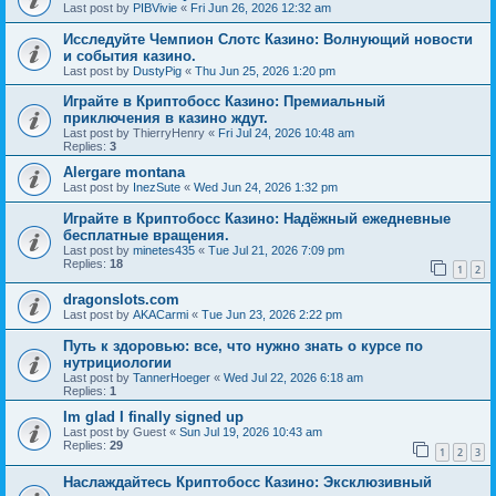
Last post by
PIBVivie
«
Fri Jun 26, 2026 12:32 am
Исследуйте Чемпион Слотс Казино: Волнующий новости
и события казино.
Last post by
DustyPig
«
Thu Jun 25, 2026 1:20 pm
Играйте в Криптобосс Казино: Премиальный
приключения в казино ждут.
Last post by
ThierryHenry
«
Fri Jul 24, 2026 10:48 am
Replies:
3
Alergare montana
Last post by
InezSute
«
Wed Jun 24, 2026 1:32 pm
Играйте в Криптобосс Казино: Надёжный ежедневные
бесплатные вращения.
Last post by
minetes435
«
Tue Jul 21, 2026 7:09 pm
Replies:
18
1
2
dragonslots.com
Last post by
AKACarmi
«
Tue Jun 23, 2026 2:22 pm
Путь к здоровью: все, что нужно знать о курсе по
нутрициологии
Last post by
TannerHoeger
«
Wed Jul 22, 2026 6:18 am
Replies:
1
Im glad I finally signed up
Last post by
Guest
«
Sun Jul 19, 2026 10:43 am
Replies:
29
1
2
3
Наслаждайтесь Криптобосс Казино: Эксклюзивный