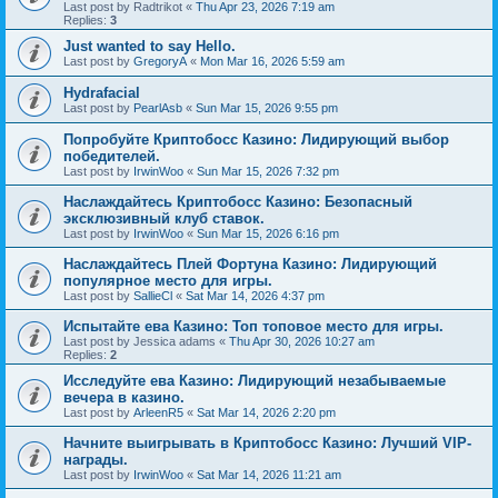
Last post by
Radtrikot
«
Thu Apr 23, 2026 7:19 am
Replies:
3
Just wanted to say Hello.
Last post by
GregoryA
«
Mon Mar 16, 2026 5:59 am
Hydrafacial
Last post by
PearlAsb
«
Sun Mar 15, 2026 9:55 pm
Попробуйте Криптобосс Казино: Лидирующий выбор
победителей.
Last post by
IrwinWoo
«
Sun Mar 15, 2026 7:32 pm
Наслаждайтесь Криптобосс Казино: Безопасный
эксклюзивный клуб ставок.
Last post by
IrwinWoo
«
Sun Mar 15, 2026 6:16 pm
Наслаждайтесь Плей Фортуна Казино: Лидирующий
популярное место для игры.
Last post by
SallieCl
«
Sat Mar 14, 2026 4:37 pm
Испытайте ева Казино: Топ топовое место для игры.
Last post by
Jessica adams
«
Thu Apr 30, 2026 10:27 am
Replies:
2
Исследуйте ева Казино: Лидирующий незабываемые
вечера в казино.
Last post by
ArleenR5
«
Sat Mar 14, 2026 2:20 pm
Начните выигрывать в Криптобосс Казино: Лучший VIP-
награды.
Last post by
IrwinWoo
«
Sat Mar 14, 2026 11:21 am