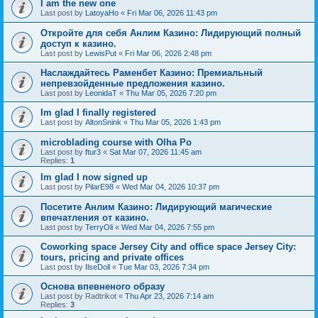
I am the new one
Last post by
LatoyaHo
«
Fri Mar 06, 2026 11:43 pm
Откройте для себя Анлим Казино: Лидирующий полный
доступ к казино.
Last post by
LewisPut
«
Fri Mar 06, 2026 2:48 pm
Наслаждайтесь Раменбет Казино: Премиальный
непревзойденные предложения казино.
Last post by
LeonidaT
«
Thu Mar 05, 2026 7:20 pm
Im glad I finally registered
Last post by
AltonSnink
«
Thu Mar 05, 2026 1:43 pm
microblading course with Olha Po
Last post by
ftur3
«
Sat Mar 07, 2026 11:45 am
Replies:
1
Im glad I now signed up
Last post by
PilarE98
«
Wed Mar 04, 2026 10:37 pm
Посетите Анлим Казино: Лидирующий магические
впечатления от казино.
Last post by
TerryOli
«
Wed Mar 04, 2026 7:55 pm
Coworking space Jersey City and office space Jersey City:
tours, pricing and private offices
Last post by
IlseDoll
«
Tue Mar 03, 2026 7:34 pm
Основа впевненого образу
Last post by
Radtrikot
«
Thu Apr 23, 2026 7:14 am
Replies:
3