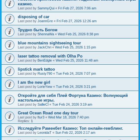
казино.
Last post by
SammyQui
«
Fri Feb 27, 2026 7:06 am
disposing of car
Last post by
JoannGre
«
Fri Feb 27, 2026 12:26 am
Трудно быть Богом
Last post by
ShennaWa
«
Wed Feb 25, 2026 8:38 pm
blue mountains sightseeing tour
Last post by
JackChri
«
Wed Feb 25, 2026 1:15 pm
laser tattoo removal with Olha Po
Last post by
BenEdgle
«
Wed Feb 25, 2026 11:48 am
lipstick mark tattoo
Last post by
Rusty790
«
Tue Feb 24, 2026 7:07 pm
I am the new girl
Last post by
LorieYww
«
Tue Feb 24, 2026 3:21 pm
Откройте для себя Плей Фортуна Казино: Волнующий
настольные игры.
Last post by
SallieCl
«
Tue Feb 24, 2026 3:19 am
Great Ocean Road one day tour
Last post by
ftur3
«
Wed Mar 18, 2026 7:40 pm
Replies:
1
Исследуйте Раменбет Казино: Топ онлайн-гемблинг.
Last post by
LeonidaT
«
Sun Feb 22, 2026 2:17 am