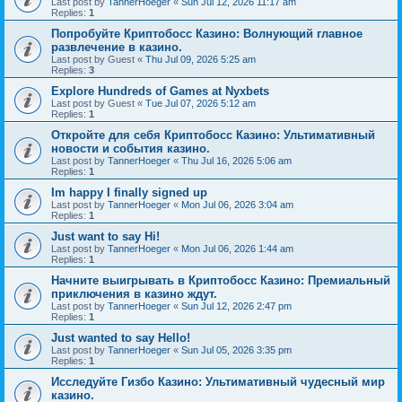
Last post by
TannerHoeger
«
Sun Jul 12, 2026 11:17 am
Replies:
1
Попробуйте Криптобосс Казино: Волнующий главное
развлечение в казино.
Last post by
Guest
«
Thu Jul 09, 2026 5:25 am
Replies:
3
Explore Hundreds of Games at Nyxbets
Last post by
Guest
«
Tue Jul 07, 2026 5:12 am
Replies:
1
Откройте для себя Криптобосс Казино: Ультимативный
новости и события казино.
Last post by
TannerHoeger
«
Thu Jul 16, 2026 5:06 am
Replies:
1
Im happy I finally signed up
Last post by
TannerHoeger
«
Mon Jul 06, 2026 3:04 am
Replies:
1
Just want to say Hi!
Last post by
TannerHoeger
«
Mon Jul 06, 2026 1:44 am
Replies:
1
Начните выигрывать в Криптобосс Казино: Премиальный
приключения в казино ждут.
Last post by
TannerHoeger
«
Sun Jul 12, 2026 2:47 pm
Replies:
1
Just wanted to say Hello!
Last post by
TannerHoeger
«
Sun Jul 05, 2026 3:35 pm
Replies:
1
Исследуйте Гизбо Казино: Ультимативный чудесный мир
казино.