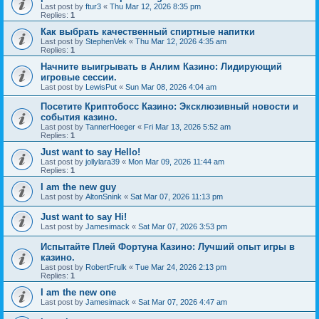
Last post by
ftur3
«
Thu Mar 12, 2026 8:35 pm
Replies:
1
Как выбрать качественный спиртные напитки
Last post by
StephenVek
«
Thu Mar 12, 2026 4:35 am
Replies:
1
Начните выигрывать в Анлим Казино: Лидирующий
игровые сессии.
Last post by
LewisPut
«
Sun Mar 08, 2026 4:04 am
Посетите Криптобосс Казино: Эксклюзивный новости и
события казино.
Last post by
TannerHoeger
«
Fri Mar 13, 2026 5:52 am
Replies:
1
Just want to say Hello!
Last post by
jollylara39
«
Mon Mar 09, 2026 11:44 am
Replies:
1
I am the new guy
Last post by
AltonSnink
«
Sat Mar 07, 2026 11:13 pm
Just want to say Hi!
Last post by
Jamesimack
«
Sat Mar 07, 2026 3:53 pm
Испытайте Плей Фортуна Казино: Лучший опыт игры в
казино.
Last post by
RobertFrulk
«
Tue Mar 24, 2026 2:13 pm
Replies:
1
I am the new one
Last post by
Jamesimack
«
Sat Mar 07, 2026 4:47 am