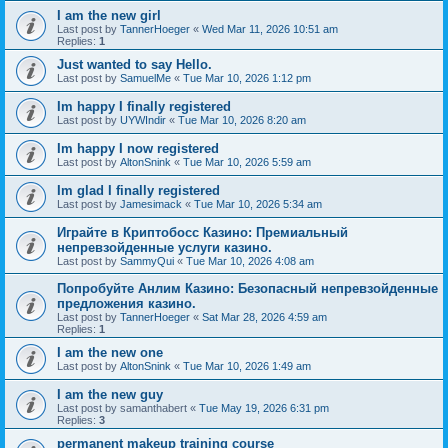
I am the new girl
Last post by
TannerHoeger
«
Wed Mar 11, 2026 10:51 am
Replies:
1
Just wanted to say Hello.
Last post by
SamuelMe
«
Tue Mar 10, 2026 1:12 pm
Im happy I finally registered
Last post by
UYWIndir
«
Tue Mar 10, 2026 8:20 am
Im happy I now registered
Last post by
AltonSnink
«
Tue Mar 10, 2026 5:59 am
Im glad I finally registered
Last post by
Jamesimack
«
Tue Mar 10, 2026 5:34 am
Играйте в Криптобосс Казино: Премиальный
непревзойденные услуги казино.
Last post by
SammyQui
«
Tue Mar 10, 2026 4:08 am
Попробуйте Анлим Казино: Безопасный непревзойденные
предложения казино.
Last post by
TannerHoeger
«
Sat Mar 28, 2026 4:59 am
Replies:
1
I am the new one
Last post by
AltonSnink
«
Tue Mar 10, 2026 1:49 am
I am the new guy
Last post by
samanthabert
«
Tue May 19, 2026 6:31 pm
Replies:
3
permanent makeup training course