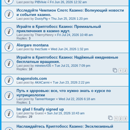
Last post by
PIBVivie
«
Fri Jun 26, 2026 12:32 am
Исследуйте Чемпион Слотс Казино: Волнующий новости
и события казино.
Last post by
DustyPig
«
Thu Jun 25, 2026 1:20 pm
Играйте в Криптобосс Казино: Премиальный
приключения в казино ждут.
Last post by
ThierryHenry
«
Fri Jul 24, 2026 10:48 am
Replies:
3
Alergare montana
Last post by
InezSute
«
Wed Jun 24, 2026 1:32 pm
Играйте в Криптобосс Казино: Надёжный ежедневные
бесплатные вращения.
Last post by
minetes435
«
Tue Jul 21, 2026 7:09 pm
Replies:
18
1
2
dragonslots.com
Last post by
AKACarmi
«
Tue Jun 23, 2026 2:22 pm
Путь к здоровью: все, что нужно знать о курсе по
нутрициологии
Last post by
TannerHoeger
«
Wed Jul 22, 2026 6:18 am
Replies:
1
Im glad I finally signed up
Last post by
Guest
«
Sun Jul 19, 2026 10:43 am
Replies:
29
1
2
3
Наслаждайтесь Криптобосс Казино: Эксклюзивный