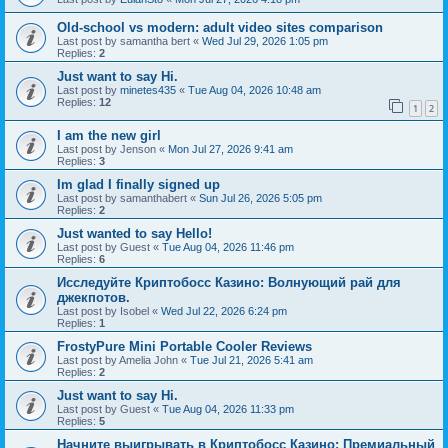
Old-school vs modern: adult video sites comparison
Last post by
samantha bert
«
Wed Jul 29, 2026 1:05 pm
Replies:
2
Just want to say Hi.
Last post by
minetes435
«
Tue Aug 04, 2026 10:48 am
Replies:
12
1
2
I am the new girl
Last post by
Jenson
«
Mon Jul 27, 2026 9:41 am
Replies:
3
Im glad I finally signed up
Last post by
samanthabert
«
Sun Jul 26, 2026 5:05 pm
Replies:
2
Just wanted to say Hello!
Last post by
Guest
«
Tue Aug 04, 2026 11:46 pm
Replies:
6
Исследуйте Криптобосс Казино: Волнующий рай для
джекпотов.
Last post by
Isobel
«
Wed Jul 22, 2026 6:24 pm
Replies:
1
FrostyPure Mini Portable Cooler Reviews
Last post by
Amelia John
«
Tue Jul 21, 2026 5:41 am
Replies:
2
Just want to say Hi.
Last post by
Guest
«
Tue Aug 04, 2026 11:33 pm
Replies:
5
Начните выигрывать в Криптобосс Казино: Премиальный