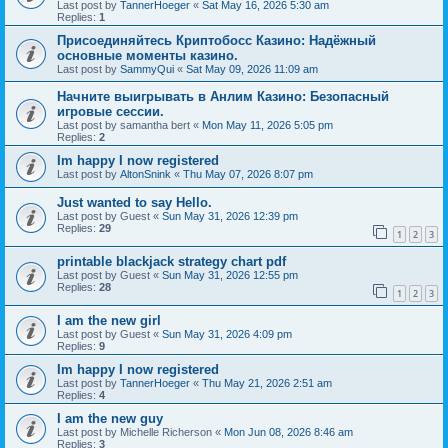
Last post by
TannerHoeger
«
Sat May 16, 2026 5:30 am
Replies:
1
Присоединяйтесь Криптобосс Казино: Надёжный
основные моменты казино.
Last post by
SammyQui
«
Sat May 09, 2026 11:09 am
Начните выигрывать в Анлим Казино: Безопасный
игровые сессии.
Last post by
samantha bert
«
Mon May 11, 2026 5:05 pm
Replies:
2
Im happy I now registered
Last post by
AltonSnink
«
Thu May 07, 2026 8:07 pm
Just wanted to say Hello.
Last post by
Guest
«
Sun May 31, 2026 12:39 pm
Replies:
29
1
2
3
printable blackjack strategy chart pdf
Last post by
Guest
«
Sun May 31, 2026 12:55 pm
Replies:
28
1
2
3
I am the new girl
Last post by
Guest
«
Sun May 31, 2026 4:09 pm
Replies:
9
Im happy I now registered
Last post by
TannerHoeger
«
Thu May 21, 2026 2:51 am
Replies:
4
I am the new guy
Last post by
Michelle Richerson
«
Mon Jun 08, 2026 8:46 am
Replies:
3