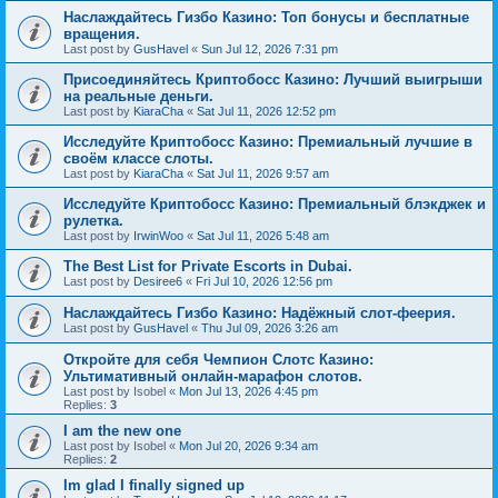
Наслаждайтесь Гизбо Казино: Топ бонусы и бесплатные
вращения.
Last post by
GusHavel
«
Sun Jul 12, 2026 7:31 pm
Присоединяйтесь Криптобосс Казино: Лучший выигрыши
на реальные деньги.
Last post by
KiaraCha
«
Sat Jul 11, 2026 12:52 pm
Исследуйте Криптобосс Казино: Премиальный лучшие в
своём классе слоты.
Last post by
KiaraCha
«
Sat Jul 11, 2026 9:57 am
Исследуйте Криптобосс Казино: Премиальный блэкджек и
рулетка.
Last post by
IrwinWoo
«
Sat Jul 11, 2026 5:48 am
The Best List for Private Escorts in Dubai.
Last post by
Desiree6
«
Fri Jul 10, 2026 12:56 pm
Наслаждайтесь Гизбо Казино: Надёжный слот-феерия.
Last post by
GusHavel
«
Thu Jul 09, 2026 3:26 am
Откройте для себя Чемпион Слотс Казино:
Ультимативный онлайн-марафон слотов.
Last post by
Isobel
«
Mon Jul 13, 2026 4:45 pm
Replies:
3
I am the new one
Last post by
Isobel
«
Mon Jul 20, 2026 9:34 am
Replies:
2
Im glad I finally signed up