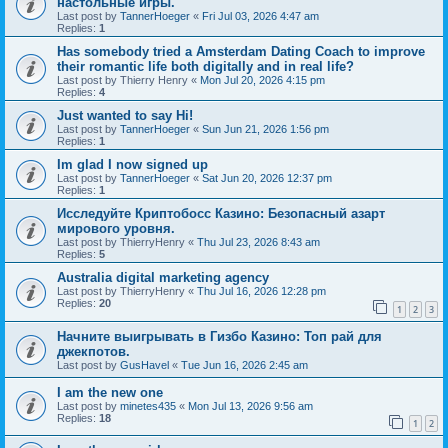
настольные игры.
Last post by
TannerHoeger
«
Fri Jul 03, 2026 4:47 am
Replies:
1
Has somebody tried a Amsterdam Dating Coach to improve
their romantic life both digitally and in real life?
Last post by
Thierry Henry
«
Mon Jul 20, 2026 4:15 pm
Replies:
4
Just wanted to say Hi!
Last post by
TannerHoeger
«
Sun Jun 21, 2026 1:56 pm
Replies:
1
Im glad I now signed up
Last post by
TannerHoeger
«
Sat Jun 20, 2026 12:37 pm
Replies:
1
Исследуйте Криптобосс Казино: Безопасный азарт
мирового уровня.
Last post by
ThierryHenry
«
Thu Jul 23, 2026 8:43 am
Replies:
5
Australia digital marketing agency
Last post by
ThierryHenry
«
Thu Jul 16, 2026 12:28 pm
Replies:
20
1
2
3
Начните выигрывать в Гизбо Казино: Топ рай для
джекпотов.
Last post by
GusHavel
«
Tue Jun 16, 2026 2:45 am
I am the new one
Last post by
minetes435
«
Mon Jul 13, 2026 9:56 am
Replies:
18
1
2