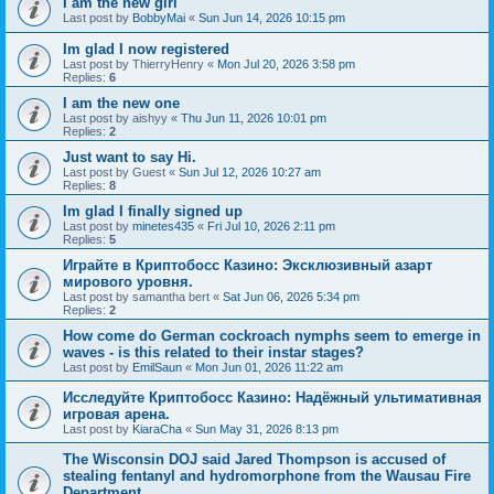
I am the new girl
Last post by
BobbyMai
«
Sun Jun 14, 2026 10:15 pm
Im glad I now registered
Last post by
ThierryHenry
«
Mon Jul 20, 2026 3:58 pm
Replies:
6
I am the new one
Last post by
aishyy
«
Thu Jun 11, 2026 10:01 pm
Replies:
2
Just want to say Hi.
Last post by
Guest
«
Sun Jul 12, 2026 10:27 am
Replies:
8
Im glad I finally signed up
Last post by
minetes435
«
Fri Jul 10, 2026 2:11 pm
Replies:
5
Играйте в Криптобосс Казино: Эксклюзивный азарт
мирового уровня.
Last post by
samantha bert
«
Sat Jun 06, 2026 5:34 pm
Replies:
2
How come do German cockroach nymphs seem to emerge in
waves - is this related to their instar stages?
Last post by
EmilSaun
«
Mon Jun 01, 2026 11:22 am
Исследуйте Криптобосс Казино: Надёжный ультимативная
игровая арена.
Last post by
KiaraCha
«
Sun May 31, 2026 8:13 pm
The Wisconsin DOJ said Jared Thompson is accused of
stealing fentanyl and hydromorphone from the Wausau Fire
Department