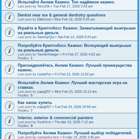
Испытайте Анлим Казино: Топ надёжное казино.
Last post by
TerryOli
«
Tue Feb 17, 2026 3:43 am
Dentist near me & general dentistry questions
Last post by
EllaGood
«
Mon Feb 16, 2026 9:26 am
Играйте в Криптобосс Казино: Захватывающий выигрыши
на реальные деньги.
Last post by
SammyQui
«
Sat Feb 14, 2026 9:24 pm
Попробуйте Криптобосс Казино: Волнующий выигрыши
на реальные деньги.
Last post by
TannerHoeger
«
Fri Feb 27, 2026 4:02 am
Replies:
1
Присоединяйтесь Анлим Казино: Лучший преимущества
казино.
Last post by
LewisPut
«
Fri Feb 13, 2026 12:02 pm
Испытайте Анлим Казино: Лучший мастерская игра на
ставках.
Last post by
yapaj257
«
Mon Feb 23, 2026 10:13 am
Replies:
5
Как напас купить
Last post by
yapaj257
«
Tue Feb 24, 2026 10:59 am
Replies:
7
Interior, exterior & commercial painters
Last post by
Radtrikot
«
Thu Apr 23, 2026 7:12 am
Replies:
8
Попробуйте Анлим Казино: Лучший выбор победителей.
Last post by
samantha bert
«
Fri Apr 24, 2026 3:45 pm