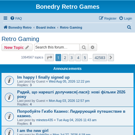
Bonedry Retro Games
FAQ
Register
Login
S
Bonedry Retro
Board index
Retro Gaming
e
Retro Gaming
a
Search
Advanced search
New Topic
r
c
Page
1
of
42583
1
2
3
4
5
42583
Next
1064567 topics
…
h
Announcements
Im happy I finally signed up
Last post by
Guest
«
Wed Aug 05, 2026 12:22 pm
Replies:
3
Радий, що нарешті долучився(-лася): нові фільми 2026
року
Last post by
Guest
«
Mon Aug 03, 2026 12:57 pm
Replies:
4
Попробуйте Гизбо Казино: Лидирующий путешествие в
казино.
Last post by
minetes435
«
Tue Aug 04, 2026 11:43 am
Replies:
8
I am the new girl
Last post by
EulahSto
«
Mon Jul 27, 2026 4:18 pm