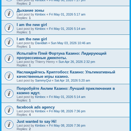
Last post by
Kimbex
«
Fri May 08, 2026 7:27 pm
Replies:
2
Дыхание зоны
Last post by
Kimbex
«
Fri May 01, 2026 5:17 am
Replies:
1
I am the new girl
Last post by
Kimbex
«
Fri May 01, 2026 5:14 am
Replies:
1
I am the new girl
Last post by
Davidlah
«
Sun May 03, 2026 10:46 am
Replies:
1
Испытайте Плей Фортуна Казино: Лидирующий
прогрессивные джекпоты.
Last post by
Thierry Henry
«
Sun Apr 26, 2026 2:32 pm
Replies:
1
Наслаждайтесь Криптобосс Казино: Ультимативный
качественные игры казино.
Last post by
SammyQui
«
Sat Apr 18, 2026 5:20 am
Попробуйте Анлим Казино: Лучший приключения в
казино ждут.
Last post by
Kimbex
«
Fri May 01, 2026 5:14 am
Replies:
1
facebook ads agency
Last post by
Kimbex
«
Fri May 08, 2026 7:36 pm
Replies:
4
Just wanted to say Hi!
Last post by
Kimbex
«
Fri May 08, 2026 7:36 pm
Replies:
2