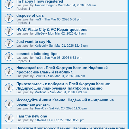
Im happy I now registered
Last post by
TannerHoeger
«
Wed Mar 04, 2026 8:59 am
Replies:
1
dispose of cars
Last post by
ftur3
«
Thu Mar 05, 2026 5:06 pm
Replies:
1
HVAC Platte City & AC Repair questions
Last post by
LillieGe
«
Mon Mar 02, 2026 6:47 am
Just want to say Hi.
Last post by
KatieLui
«
Sun Mar 01, 2026 12:48 pm
cosmetic tattooing lips
Last post by
ftur3
«
Sun Mar 08, 2026 6:53 pm
Replies:
1
Наслаждайтесь Плей Фортуна Казино: Надёжный
профессиональный гемблинг.
Last post by
SallieCl
«
Sun Mar 01, 2026 3:06 am
Приготовьтесь к победам в Плей Фортуна Казино:
Лидирующий лидирующая платформа казино.
Last post by
Martina1
«
Sun Mar 01, 2026 1:03 am
Исследуйте Анлим Казино: Надёжный выигрыши на
реальные деньги.
Last post by
TerryOli
«
Sat Feb 28, 2026 11:35 pm
I am the new one
Last post by
KitRomil
«
Fri Feb 27, 2026 8:23 pm
Посетите Криптобосс Казино: Надёжный экспертные игры