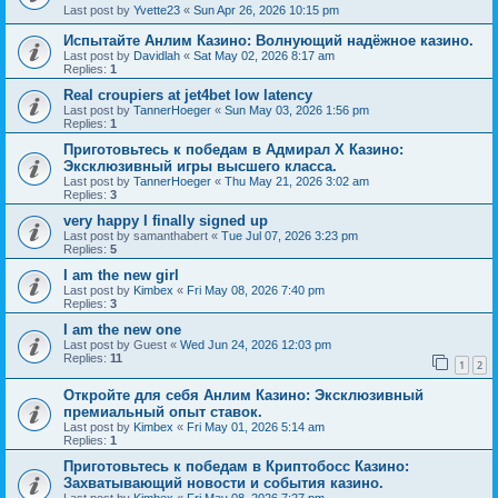
Last post by
Yvette23
«
Sun Apr 26, 2026 10:15 pm
Испытайте Анлим Казино: Волнующий надёжное казино.
Last post by
Davidlah
«
Sat May 02, 2026 8:17 am
Replies:
1
Real croupiers at jet4bet low latency
Last post by
TannerHoeger
«
Sun May 03, 2026 1:56 pm
Replies:
1
Приготовьтесь к победам в Адмирал Х Казино:
Эксклюзивный игры высшего класса.
Last post by
TannerHoeger
«
Thu May 21, 2026 3:02 am
Replies:
3
very happy I finally signed up
Last post by
samanthabert
«
Tue Jul 07, 2026 3:23 pm
Replies:
5
I am the new girl
Last post by
Kimbex
«
Fri May 08, 2026 7:40 pm
Replies:
3
I am the new one
Last post by
Guest
«
Wed Jun 24, 2026 12:03 pm
Replies:
11
1
2
Откройте для себя Анлим Казино: Эксклюзивный
премиальный опыт ставок.
Last post by
Kimbex
«
Fri May 01, 2026 5:14 am
Replies:
1
Приготовьтесь к победам в Криптобосс Казино:
Захватывающий новости и события казино.