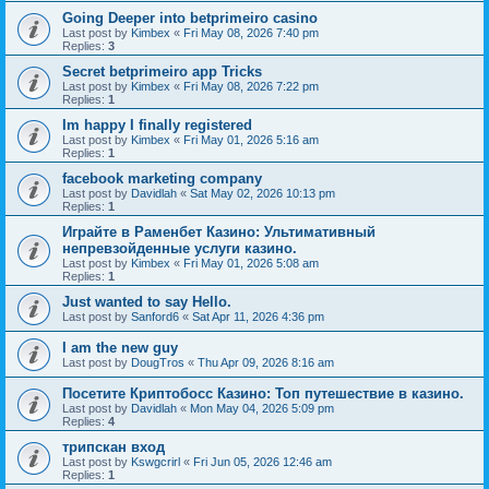
Going Deeper into betprimeiro casino
Last post by
Kimbex
«
Fri May 08, 2026 7:40 pm
Replies:
3
Secret betprimeiro app Tricks
Last post by
Kimbex
«
Fri May 08, 2026 7:22 pm
Replies:
1
Im happy I finally registered
Last post by
Kimbex
«
Fri May 01, 2026 5:16 am
Replies:
1
facebook marketing company
Last post by
Davidlah
«
Sat May 02, 2026 10:13 pm
Replies:
1
Играйте в Раменбет Казино: Ультимативный
непревзойденные услуги казино.
Last post by
Kimbex
«
Fri May 01, 2026 5:08 am
Replies:
1
Just wanted to say Hello.
Last post by
Sanford6
«
Sat Apr 11, 2026 4:36 pm
I am the new guy
Last post by
DougTros
«
Thu Apr 09, 2026 8:16 am
Посетите Криптобосс Казино: Топ путешествие в казино.
Last post by
Davidlah
«
Mon May 04, 2026 5:09 pm
Replies:
4
трипскан вход
Last post by
Kswgcrirl
«
Fri Jun 05, 2026 12:46 am
Replies:
1