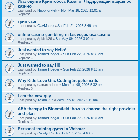
Исследуйте Криптобосс Казино: Лидирующий надёжное
казино.
Last post by
Nubbnorktek
«
Mon Mar 16, 2026 12:01 am
Replies:
1
трип скан
Last post by
GayMacre
«
Sat Feb 21, 2026 3:49 am
online casino gambling in las vegas usa casino
Last post by
Apklink26
«
Sat May 09, 2026 3:02 pm
Replies:
4
Just wanted to say Hello!
Last post by
TannerHoeger
«
Sun Feb 22, 2026 8:35 am
Replies:
1
Just wanted to say Hi!
Last post by
TannerHoeger
«
Sun Feb 22, 2026 8:16 am
Replies:
1
Why Kids Love Gnc Cutting Supplements
Last post by
samanthabert
«
Mon Jun 08, 2026 5:32 pm
Replies:
3
I am the new guy
Last post by
TeshaU52
«
Wed Feb 18, 2026 8:15 am
ABA therapy in Bloomfield: how to choose the right provider
and plan
Last post by
TannerHoeger
«
Sun Feb 22, 2026 8:31 am
Replies:
1
Personal training gyms in Webster
Last post by
CarolynP
«
Tue Feb 17, 2026 4:03 pm