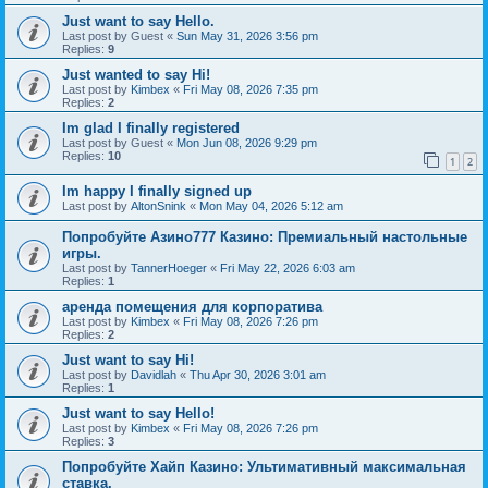
Just want to say Hello.
Last post by
Guest
«
Sun May 31, 2026 3:56 pm
Replies:
9
Just wanted to say Hi!
Last post by
Kimbex
«
Fri May 08, 2026 7:35 pm
Replies:
2
Im glad I finally registered
Last post by
Guest
«
Mon Jun 08, 2026 9:29 pm
Replies:
10
1
2
Im happy I finally signed up
Last post by
AltonSnink
«
Mon May 04, 2026 5:12 am
Попробуйте Азино777 Казино: Премиальный настольные
игры.
Last post by
TannerHoeger
«
Fri May 22, 2026 6:03 am
Replies:
1
аренда помещения для корпоратива
Last post by
Kimbex
«
Fri May 08, 2026 7:26 pm
Replies:
2
Just want to say Hi!
Last post by
Davidlah
«
Thu Apr 30, 2026 3:01 am
Replies:
1
Just want to say Hello!
Last post by
Kimbex
«
Fri May 08, 2026 7:26 pm
Replies:
3
Попробуйте Хайп Казино: Ультимативный максимальная
ставка.