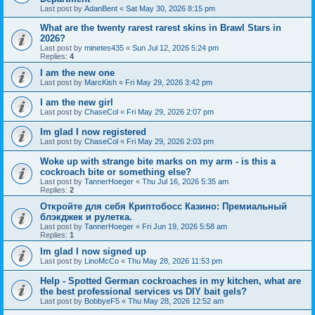
Last post by
AdanBent
«
Sat May 30, 2026 8:15 pm
What are the twenty rarest rarest skins in Brawl Stars in
2026?
Last post by
minetes435
«
Sun Jul 12, 2026 5:24 pm
Replies:
4
I am the new one
Last post by
MarcKish
«
Fri May 29, 2026 3:42 pm
I am the new girl
Last post by
ChaseCol
«
Fri May 29, 2026 2:07 pm
Im glad I now registered
Last post by
ChaseCol
«
Fri May 29, 2026 2:03 pm
Woke up with strange bite marks on my arm - is this a
cockroach bite or something else?
Last post by
TannerHoeger
«
Thu Jul 16, 2026 5:35 am
Replies:
2
Откройте для себя Криптобосс Казино: Премиальный
блэкджек и рулетка.
Last post by
TannerHoeger
«
Fri Jun 19, 2026 5:58 am
Replies:
1
Im glad I now signed up
Last post by
LinoMcCo
«
Thu May 28, 2026 11:53 pm
Help - Spotted German cockroaches in my kitchen, what are
the best professional services vs DIY bait gels?
Last post by
BobbyeF5
«
Thu May 28, 2026 12:52 am