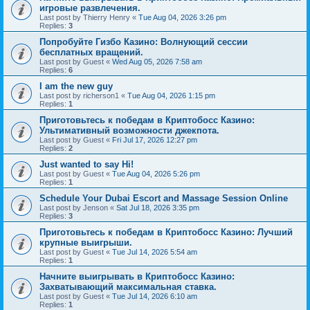
игровые развлечения.
Last post by
Thierry Henry
«
Tue Aug 04, 2026 3:26 pm
Replies:
3
Попробуйте Гизбо Казино: Волнующий сессии
бесплатных вращений.
Last post by
Guest
«
Wed Aug 05, 2026 7:58 am
Replies:
6
I am the new guy
Last post by
richerson1
«
Tue Aug 04, 2026 1:15 pm
Replies:
1
Приготовьтесь к победам в Криптобосс Казино:
Ультимативный возможности джекпота.
Last post by
Guest
«
Fri Jul 17, 2026 12:27 pm
Replies:
2
Just wanted to say Hi!
Last post by
Guest
«
Tue Aug 04, 2026 5:26 pm
Replies:
1
Schedule Your Dubai Escort and Massage Session Online
Last post by
Jenson
«
Sat Jul 18, 2026 3:35 pm
Replies:
3
Приготовьтесь к победам в Криптобосс Казино: Лучший
крупные выигрыши.
Last post by
Guest
«
Tue Jul 14, 2026 5:54 am
Replies:
1
Начните выигрывать в Криптобосс Казино:
Захватывающий максимальная ставка.
Last post by
Guest
«
Tue Jul 14, 2026 6:10 am
Replies:
1