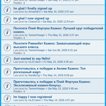
Last post by
TannerHoeger
«
Sun May 17, 2026 2:57 pm
Replies:
1
Im glad I finally signed up
Last post by
ArmandCh
«
Sat May 16, 2026 2:57 pm
Im glad I now signed up
Last post by
ChaseCol
«
Sat May 16, 2026 12:54 pm
Посетите Плей Фортуна Казино: Лучший круг победителей
казино.
Last post by
TannerHoeger
«
Thu May 21, 2026 3:27 am
Replies:
1
Посетите Раменбет Казино: Захватывающий игры
высшего класса.
Last post by
TannerHoeger
«
Sat Jun 06, 2026 6:31 am
Replies:
1
Just wanted to say Hello!
Last post by
ULZColum
«
Fri May 15, 2026 4:35 am
Приготовьтесь к победам в Анлим Казино: Топ
роскошный азарт.
Last post by
KandisOg
«
Thu May 14, 2026 8:59 pm
Приготовьтесь к победам в Плей Фортуна Казино:
Эксклюзивный казино-бонусы.
Last post by
TannerHoeger
«
Sat May 23, 2026 5:48 am
Replies:
1
Im happy I now registered
Last post by
ULZColum
«
Thu May 14, 2026 4:57 pm