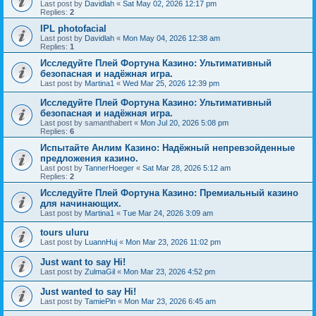
Last post by
Davidlah
«
Sat May 02, 2026 12:17 pm
Replies:
2
IPL photofacial
Last post by
Davidlah
«
Mon May 04, 2026 12:38 am
Replies:
1
Исследуйте Плей Фортуна Казино: Ультимативный
безопасная и надёжная игра.
Last post by
Martina1
«
Wed Mar 25, 2026 12:39 pm
Исследуйте Плей Фортуна Казино: Ультимативный
безопасная и надёжная игра.
Last post by
samanthabert
«
Mon Jul 20, 2026 5:08 pm
Replies:
6
Испытайте Анлим Казино: Надёжный непревзойденные
предложения казино.
Last post by
TannerHoeger
«
Sat Mar 28, 2026 5:12 am
Replies:
2
Исследуйте Плей Фортуна Казино: Премиальный казино
для начинающих.
Last post by
Martina1
«
Tue Mar 24, 2026 3:09 am
tours uluru
Last post by
LuannHuj
«
Mon Mar 23, 2026 11:02 pm
Just want to say Hi!
Last post by
ZulmaGil
«
Mon Mar 23, 2026 4:52 pm
Just wanted to say Hi!
Last post by
TamiePin
«
Mon Mar 23, 2026 6:45 am