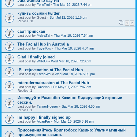
Just wanted to say Hi!
Last post by
FernTrel
«
Thu Mar 19, 2026 7:44 pm
купить ссылки twitter
Last post by
Guest
«
Sun Jul 12, 2026 1:16 pm
Replies:
11
1
2
сайт трипскан
Last post by
MelvaTaf
«
Thu Mar 19, 2026 7:54 am
The Facial Hub in Australia
Last post by
TuyetKxs
«
Thu Mar 19, 2026 4:34 am
Glad I finally joined
Last post by
WillieOi
«
Wed Mar 18, 2026 7:28 pm
IPL rejuvenation at The Facial Hub
Last post by
TresaWai
«
Wed Mar 18, 2026 5:09 pm
microdermabrasion at The Facial Hub
Last post by
Davidlah
«
Fri May 01, 2026 7:47 am
Replies:
1
Исследуйте Раменбет Казино: Лидирующий игровые
сессии.
Last post by
TannerHoeger
«
Sat Mar 28, 2026 4:50 am
Replies:
1
Im happy I finally signed up
Last post by
AidanPar
«
Mon Mar 16, 2026 8:16 pm
Присоединяйтесь Криптобосс Казино: Ультимативный
преимущества казино.