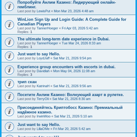
Попробуйте Анлим Казино: Лидирующий онлайн-
гемблинг.
Last post by
LewisPut
«
Mon Mar 23, 2026 4:48 am
WinLion Sign Up and Login Guide: A Complete Guide for
Canadian Players
Last post by
TannerHoeger
«
Fri Apr 03, 2026 5:42 am
Replies:
1
The ultimate long-term date experience in Dubai.
Last post by
TannerHoeger
«
Tue Mar 24, 2026 8:33 am
Replies:
1
Just want to say Hello.
Last post by
LoydJaff
«
Sat Mar 21, 2026 9:54 pm
Experience group encounters with escorts in dubai.
Last post by
Davidlah
«
Mon May 04, 2026 11:08 am
Replies:
3
трип скан
Last post by
KatrinaH
«
Sat Mar 21, 2026 9:56 am
Посетите Анлим Казино: Волнующий азарт в рулетке.
Last post by
TerryOli
«
Sat Mar 21, 2026 8:30 am
Присоединяйтесь Криптобосс Казино: Премиальный
надёжное казино.
Last post by
IrwinWoo
«
Sat Mar 21, 2026 5:10 am
Just want to say Hello.
Last post by
LillaOMe
«
Fri Mar 20, 2026 5:42 am