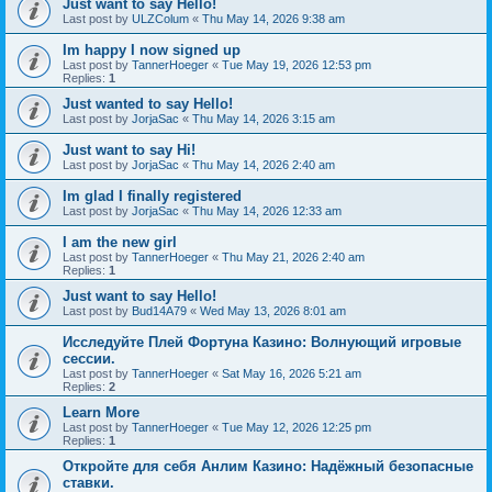
Just want to say Hello!
Last post by
ULZColum
«
Thu May 14, 2026 9:38 am
Im happy I now signed up
Last post by
TannerHoeger
«
Tue May 19, 2026 12:53 pm
Replies:
1
Just wanted to say Hello!
Last post by
JorjaSac
«
Thu May 14, 2026 3:15 am
Just want to say Hi!
Last post by
JorjaSac
«
Thu May 14, 2026 2:40 am
Im glad I finally registered
Last post by
JorjaSac
«
Thu May 14, 2026 12:33 am
I am the new girl
Last post by
TannerHoeger
«
Thu May 21, 2026 2:40 am
Replies:
1
Just want to say Hello!
Last post by
Bud14A79
«
Wed May 13, 2026 8:01 am
Исследуйте Плей Фортуна Казино: Волнующий игровые
сессии.
Last post by
TannerHoeger
«
Sat May 16, 2026 5:21 am
Replies:
2
Learn More
Last post by
TannerHoeger
«
Tue May 12, 2026 12:25 pm
Replies:
1
Откройте для себя Анлим Казино: Надёжный безопасные
ставки.