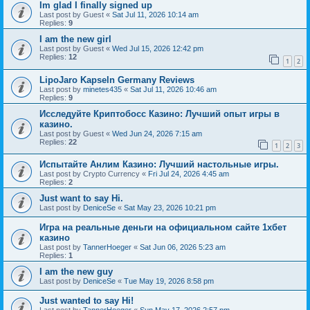
Im glad I finally signed up
Last post by
Guest
«
Sat Jul 11, 2026 10:14 am
Replies:
9
I am the new girl
Last post by
Guest
«
Wed Jul 15, 2026 12:42 pm
Replies:
12
1
2
LipoJaro Kapseln Germany Reviews
Last post by
minetes435
«
Sat Jul 11, 2026 10:46 am
Replies:
9
Исследуйте Криптобосс Казино: Лучший опыт игры в
казино.
Last post by
Guest
«
Wed Jun 24, 2026 7:15 am
Replies:
22
1
2
3
Испытайте Анлим Казино: Лучший настольные игры.
Last post by
Crypto Currency
«
Fri Jul 24, 2026 4:45 am
Replies:
2
Just want to say Hi.
Last post by
DeniceSe
«
Sat May 23, 2026 10:21 pm
Игра на реальные деньги на официальном сайте 1хбет
казино
Last post by
TannerHoeger
«
Sat Jun 06, 2026 5:23 am
Replies:
1
I am the new guy
Last post by
DeniceSe
«
Tue May 19, 2026 8:58 pm
Just wanted to say Hi!