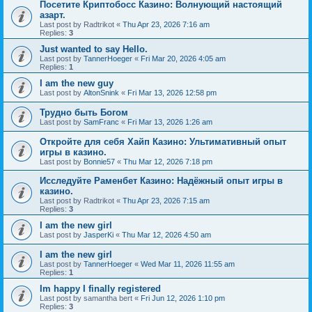
Посетите Криптобосс Казино: Волнующий настоящий
азарт.
Last post by
Radtrikot
«
Thu Apr 23, 2026 7:16 am
Replies:
3
Just wanted to say Hello.
Last post by
TannerHoeger
«
Fri Mar 20, 2026 4:05 am
Replies:
1
I am the new guy
Last post by
AltonSnink
«
Fri Mar 13, 2026 12:58 pm
Трудно быть Богом
Last post by
SamFranc
«
Fri Mar 13, 2026 1:26 am
Откройте для себя Хайп Казино: Ультимативный опыт
игры в казино.
Last post by
Bonnie57
«
Thu Mar 12, 2026 7:18 pm
Исследуйте Раменбет Казино: Надёжный опыт игры в
казино.
Last post by
Radtrikot
«
Thu Apr 23, 2026 7:15 am
Replies:
3
I am the new girl
Last post by
JasperKi
«
Thu Mar 12, 2026 4:50 am
I am the new girl
Last post by
TannerHoeger
«
Wed Mar 11, 2026 11:55 am
Replies:
1
Im happy I finally registered
Last post by
samantha bert
«
Fri Jun 12, 2026 1:10 pm
Replies:
3