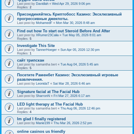
Last post by
Davidlah
«
Wed Apr 29, 2026 9:06 pm
Replies:
2
Присоединяйтесь Криптобосс Казино: Эксклюзивный
прогрессивные джекпоты.
Last post by
MohamedF
«
Mon Mar 30, 2026 8:48 am
Find out how To start out Steroid Before And After
Last post by
XRumer23Calia
«
Tue May 05, 2026 8:01 am
Replies:
5
Investigate This Site
Last post by
TannerHoeger
«
Sun Apr 05, 2026 12:30 pm
Replies:
1
сайт трипскан
Last post by
samantha bert
«
Tue Aug 04, 2026 5:45 am
Replies:
5
Посетите Раменбет Казино: Эксклюзивный игровые
развлечения.
Last post by
LeonidaT
«
Sat Mar 28, 2026 6:46 am
Signature facial at The Facial Hub
Last post by
SharronN
«
Fri Mar 27, 2026 6:17 am
LED light therapy at The Facial Hub
Last post by
samantha bert
«
Thu Aug 06, 2026 12:46 pm
Replies:
4
Im glad I finally registered
Last post by
Manie199
«
Thu Mar 26, 2026 2:52 pm
online casinos us friendly