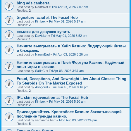
bing ads canberra
Last post by
Radtrikot
«
Thu Apr 23, 2026 7:07 am
Replies:
2
Signature facial at The Facial Hub
Last post by
Kimbex
«
Fri May 01, 2026 5:17 am
Replies:
2
ссылки для девушек купить
Last post by
Davidlah
«
Fri May 01, 2026 8:52 pm
Replies:
1
Начните выигрывать в Хайп Казино: Лидирующий битвы
в блэкджек.
Last post by
NaomiBad
«
Fri Apr 03, 2026 5:26 pm
Начните выигрывать в Плей Фортуна Казино: Надёжный
опыт игры в казино.
Last post by
SallieCl
«
Fri Apr 03, 2026 3:37 am
Fraud, Deceptions, And Downright Lies About Closest Thing
To Steroids On The Market Exposed
Last post by
Asogcrirl
«
Tue Jun 16, 2026 9:16 pm
Replies:
2
IPL skin rejuvenation at The Facial Hub
Last post by
Kimbex
«
Fri May 01, 2026 5:20 am
Replies:
2
Присоединяйтесь Криптобосс Казино: Захватывающий
последние тренды казино.
Last post by
samantha bert
«
Mon Aug 03, 2026 2:24 pm
Replies:
5
Трудно быть богом