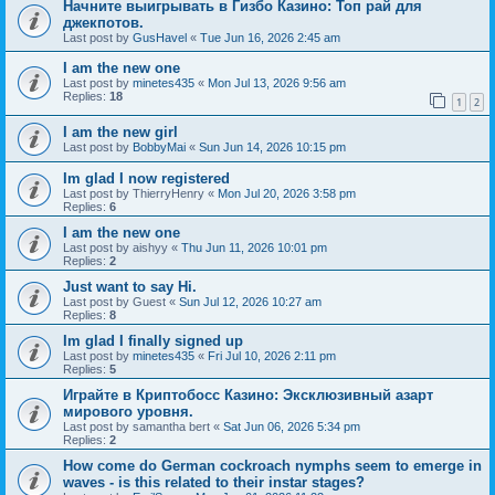
Начните выигрывать в Гизбо Казино: Топ рай для
джекпотов.
Last post by
GusHavel
«
Tue Jun 16, 2026 2:45 am
I am the new one
Last post by
minetes435
«
Mon Jul 13, 2026 9:56 am
Replies:
18
1
2
I am the new girl
Last post by
BobbyMai
«
Sun Jun 14, 2026 10:15 pm
Im glad I now registered
Last post by
ThierryHenry
«
Mon Jul 20, 2026 3:58 pm
Replies:
6
I am the new one
Last post by
aishyy
«
Thu Jun 11, 2026 10:01 pm
Replies:
2
Just want to say Hi.
Last post by
Guest
«
Sun Jul 12, 2026 10:27 am
Replies:
8
Im glad I finally signed up
Last post by
minetes435
«
Fri Jul 10, 2026 2:11 pm
Replies:
5
Играйте в Криптобосс Казино: Эксклюзивный азарт
мирового уровня.
Last post by
samantha bert
«
Sat Jun 06, 2026 5:34 pm
Replies:
2
How come do German cockroach nymphs seem to emerge in
waves - is this related to their instar stages?