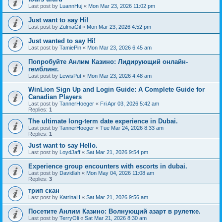
Last post by
LuannHuj
«
Mon Mar 23, 2026 11:02 pm
Just want to say Hi!
Last post by
ZulmaGil
«
Mon Mar 23, 2026 4:52 pm
Just wanted to say Hi!
Last post by
TamiePin
«
Mon Mar 23, 2026 6:45 am
Попробуйте Анлим Казино: Лидирующий онлайн-
гемблинг.
Last post by
LewisPut
«
Mon Mar 23, 2026 4:48 am
WinLion Sign Up and Login Guide: A Complete Guide for
Canadian Players
Last post by
TannerHoeger
«
Fri Apr 03, 2026 5:42 am
Replies:
1
The ultimate long-term date experience in Dubai.
Last post by
TannerHoeger
«
Tue Mar 24, 2026 8:33 am
Replies:
1
Just want to say Hello.
Last post by
LoydJaff
«
Sat Mar 21, 2026 9:54 pm
Experience group encounters with escorts in dubai.
Last post by
Davidlah
«
Mon May 04, 2026 11:08 am
Replies:
3
трип скан
Last post by
KatrinaH
«
Sat Mar 21, 2026 9:56 am
Посетите Анлим Казино: Волнующий азарт в рулетке.
Last post by
TerryOli
«
Sat Mar 21, 2026 8:30 am