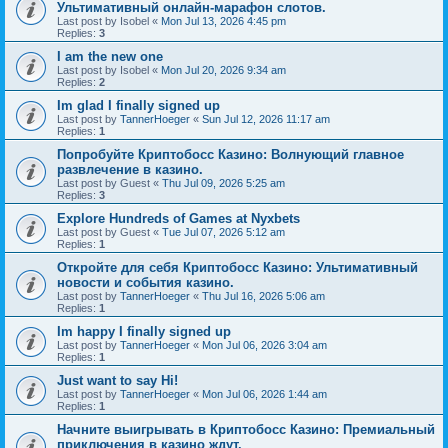
Ультимативный онлайн-марафон слотов.
Last post by
Isobel
«
Mon Jul 13, 2026 4:45 pm
Replies:
3
I am the new one
Last post by
Isobel
«
Mon Jul 20, 2026 9:34 am
Replies:
2
Im glad I finally signed up
Last post by
TannerHoeger
«
Sun Jul 12, 2026 11:17 am
Replies:
1
Попробуйте Криптобосс Казино: Волнующий главное
развлечение в казино.
Last post by
Guest
«
Thu Jul 09, 2026 5:25 am
Replies:
3
Explore Hundreds of Games at Nyxbets
Last post by
Guest
«
Tue Jul 07, 2026 5:12 am
Replies:
1
Откройте для себя Криптобосс Казино: Ультимативный
новости и события казино.
Last post by
TannerHoeger
«
Thu Jul 16, 2026 5:06 am
Replies:
1
Im happy I finally signed up
Last post by
TannerHoeger
«
Mon Jul 06, 2026 3:04 am
Replies:
1
Just want to say Hi!
Last post by
TannerHoeger
«
Mon Jul 06, 2026 1:44 am
Replies:
1
Начните выигрывать в Криптобосс Казино: Премиальный
приключения в казино ждут.