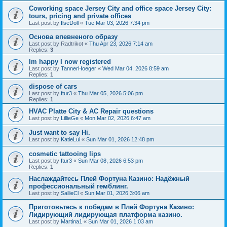
Coworking space Jersey City and office space Jersey City:
tours, pricing and private offices
Last post by
IlseDoll
«
Tue Mar 03, 2026 7:34 pm
Основа впевненого образу
Last post by
Radtrikot
«
Thu Apr 23, 2026 7:14 am
Replies:
3
Im happy I now registered
Last post by
TannerHoeger
«
Wed Mar 04, 2026 8:59 am
Replies:
1
dispose of cars
Last post by
ftur3
«
Thu Mar 05, 2026 5:06 pm
Replies:
1
HVAC Platte City & AC Repair questions
Last post by
LillieGe
«
Mon Mar 02, 2026 6:47 am
Just want to say Hi.
Last post by
KatieLui
«
Sun Mar 01, 2026 12:48 pm
cosmetic tattooing lips
Last post by
ftur3
«
Sun Mar 08, 2026 6:53 pm
Replies:
1
Наслаждайтесь Плей Фортуна Казино: Надёжный
профессиональный гемблинг.
Last post by
SallieCl
«
Sun Mar 01, 2026 3:06 am
Приготовьтесь к победам в Плей Фортуна Казино:
Лидирующий лидирующая платформа казино.
Last post by
Martina1
«
Sun Mar 01, 2026 1:03 am