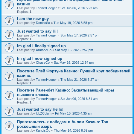
казино
Last post by
TannerHoeger
«
Sat Jun 06, 2026 5:23 am
Replies:
1
I am the new guy
Last post by
DeniceSe
«
Tue May 19, 2026 8:58 pm
Just wanted to say Hi!
Last post by
TannerHoeger
«
Sun May 17, 2026 2:57 pm
Replies:
1
Im glad I finally signed up
Last post by
ArmandCh
«
Sat May 16, 2026 2:57 pm
Im glad I now signed up
Last post by
ChaseCol
«
Sat May 16, 2026 12:54 pm
Посетите Плей Фортуна Казино: Лучший круг победителей
казино.
Last post by
TannerHoeger
«
Thu May 21, 2026 3:27 am
Replies:
1
Посетите Раменбет Казино: Захватывающий игры
высшего класса.
Last post by
TannerHoeger
«
Sat Jun 06, 2026 6:31 am
Replies:
1
Just wanted to say Hello!
Last post by
ULZColum
«
Fri May 15, 2026 4:35 am
Приготовьтесь к победам в Анлим Казино: Топ
роскошный азарт.
Last post by
KandisOg
«
Thu May 14, 2026 8:59 pm