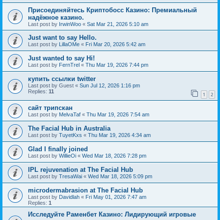
Присоединяйтесь Криптобосс Казино: Премиальный
надёжное казино.
Last post by
IrwinWoo
«
Sat Mar 21, 2026 5:10 am
Just want to say Hello.
Last post by
LillaOMe
«
Fri Mar 20, 2026 5:42 am
Just wanted to say Hi!
Last post by
FernTrel
«
Thu Mar 19, 2026 7:44 pm
купить ссылки twitter
Last post by
Guest
«
Sun Jul 12, 2026 1:16 pm
Replies:
11
1
2
сайт трипскан
Last post by
MelvaTaf
«
Thu Mar 19, 2026 7:54 am
The Facial Hub in Australia
Last post by
TuyetKxs
«
Thu Mar 19, 2026 4:34 am
Glad I finally joined
Last post by
WillieOi
«
Wed Mar 18, 2026 7:28 pm
IPL rejuvenation at The Facial Hub
Last post by
TresaWai
«
Wed Mar 18, 2026 5:09 pm
microdermabrasion at The Facial Hub
Last post by
Davidlah
«
Fri May 01, 2026 7:47 am
Replies:
1
Исследуйте Раменбет Казино: Лидирующий игровые