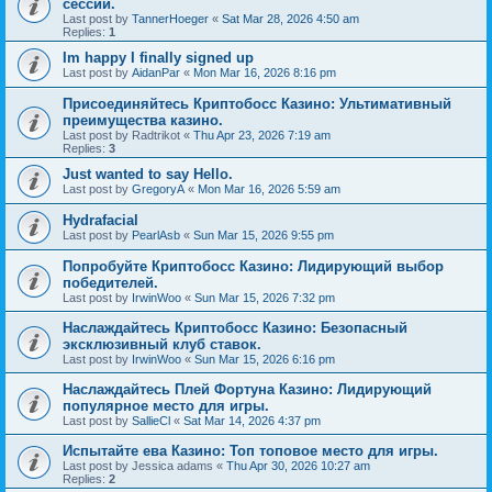
сессии.
Last post by
TannerHoeger
«
Sat Mar 28, 2026 4:50 am
Replies:
1
Im happy I finally signed up
Last post by
AidanPar
«
Mon Mar 16, 2026 8:16 pm
Присоединяйтесь Криптобосс Казино: Ультимативный
преимущества казино.
Last post by
Radtrikot
«
Thu Apr 23, 2026 7:19 am
Replies:
3
Just wanted to say Hello.
Last post by
GregoryA
«
Mon Mar 16, 2026 5:59 am
Hydrafacial
Last post by
PearlAsb
«
Sun Mar 15, 2026 9:55 pm
Попробуйте Криптобосс Казино: Лидирующий выбор
победителей.
Last post by
IrwinWoo
«
Sun Mar 15, 2026 7:32 pm
Наслаждайтесь Криптобосс Казино: Безопасный
эксклюзивный клуб ставок.
Last post by
IrwinWoo
«
Sun Mar 15, 2026 6:16 pm
Наслаждайтесь Плей Фортуна Казино: Лидирующий
популярное место для игры.
Last post by
SallieCl
«
Sat Mar 14, 2026 4:37 pm
Испытайте ева Казино: Топ топовое место для игры.
Last post by
Jessica adams
«
Thu Apr 30, 2026 10:27 am
Replies:
2