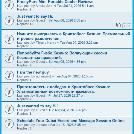
FrostyPure Mini Portable Cooler Reviews
Last post by
Amelia John
«
Tue Jul 21, 2026 5:41 am
Replies:
2
Just want to say Hi.
Last post by
Guest
«
Sat Aug 08, 2026 2:08 pm
Replies:
12
1
2
Начните выигрывать в Криптобосс Казино: Премиальный
игровые развлечения.
Last post by
Thierry Henry
«
Tue Aug 04, 2026 3:26 pm
Replies:
3
Попробуйте Гизбо Казино: Волнующий сессии
бесплатных вращений.
Last post by
Guest
«
Sat Aug 08, 2026 4:36 pm
Replies:
9
I am the new guy
Last post by
richerson1
«
Tue Aug 04, 2026 1:15 pm
Replies:
1
Приготовьтесь к победам в Криптобосс Казино:
Ультимативный возможности джекпота.
Last post by
Guest
«
Fri Jul 17, 2026 12:27 pm
Replies:
2
Just wanted to say Hi!
Last post by
Guest
«
Tue Aug 04, 2026 5:26 pm
Replies:
1
Schedule Your Dubai Escort and Massage Session Online
Last post by
Jenson
«
Sat Jul 18, 2026 3:35 pm
Replies:
3