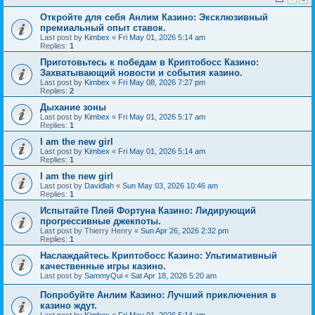
Откройте для себя Анлим Казино: Эксклюзивный
премиальный опыт ставок.
Last post by
Kimbex
«
Fri May 01, 2026 5:14 am
Replies:
1
Приготовьтесь к победам в Криптобосс Казино:
Захватывающий новости и события казино.
Last post by
Kimbex
«
Fri May 08, 2026 7:27 pm
Replies:
2
Дыхание зоны
Last post by
Kimbex
«
Fri May 01, 2026 5:17 am
Replies:
1
I am the new girl
Last post by
Kimbex
«
Fri May 01, 2026 5:14 am
Replies:
1
I am the new girl
Last post by
Davidlah
«
Sun May 03, 2026 10:46 am
Replies:
1
Испытайте Плей Фортуна Казино: Лидирующий
прогрессивные джекпоты.
Last post by
Thierry Henry
«
Sun Apr 26, 2026 2:32 pm
Replies:
1
Наслаждайтесь Криптобосс Казино: Ультимативный
качественные игры казино.
Last post by
SammyQui
«
Sat Apr 18, 2026 5:20 am
Попробуйте Анлим Казино: Лучший приключения в
казино ждут.