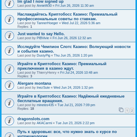
Im glad I now signed up
Last post by
AnnieW30
«
Fri Jun 26, 2026 11:30 am
Наслаждайтесь Криптобосс Казино: Премиальный
профессиональные советы по ставкам.
Last post by
TannerHoeger
«
Wed Jul 22, 2026 5:36 am
Replies:
1
Just wanted to say Hello.
Last post by
PIBVivie
«
Fri Jun 26, 2026 12:32 am
Исследуйте Чемпион Слотс Казино: Волнующий новости
и события казино.
Last post by
DustyPig
«
Thu Jun 25, 2026 1:20 pm
Играйте в Криптобосс Казино: Премиальный
приключения в казино ждут.
Last post by
ThierryHenry
«
Fri Jul 24, 2026 10:48 am
Replies:
3
Alergare montana
Last post by
InezSute
«
Wed Jun 24, 2026 1:32 pm
Играйте в Криптобосс Казино: Надёжный ежедневные
бесплатные вращения.
Last post by
minetes435
«
Tue Jul 21, 2026 7:09 pm
Replies:
18
1
2
dragonslots.com
Last post by
AKACarmi
«
Tue Jun 23, 2026 2:22 pm
Путь к здоровью: все, что нужно знать о курсе по
нутрициологии