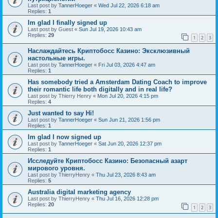
Last post by
TannerHoeger
«
Wed Jul 22, 2026 6:18 am
Replies:
1
Im glad I finally signed up
Last post by
Guest
«
Sun Jul 19, 2026 10:43 am
Replies:
29
1
2
3
Наслаждайтесь Криптобосс Казино: Эксклюзивный
настольные игры.
Last post by
TannerHoeger
«
Fri Jul 03, 2026 4:47 am
Replies:
1
Has somebody tried a Amsterdam Dating Coach to improve
their romantic life both digitally and in real life?
Last post by
Thierry Henry
«
Mon Jul 20, 2026 4:15 pm
Replies:
4
Just wanted to say Hi!
Last post by
TannerHoeger
«
Sun Jun 21, 2026 1:56 pm
Replies:
1
Im glad I now signed up
Last post by
TannerHoeger
«
Sat Jun 20, 2026 12:37 pm
Replies:
1
Исследуйте Криптобосс Казино: Безопасный азарт
мирового уровня.
Last post by
ThierryHenry
«
Thu Jul 23, 2026 8:43 am
Replies:
5
Australia digital marketing agency
Last post by
ThierryHenry
«
Thu Jul 16, 2026 12:28 pm
Replies:
20
1
2
3