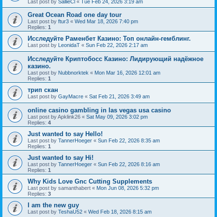
Last post by
SallieCl
«
Tue Feb 24, 2026 3:19 am
Great Ocean Road one day tour
Last post by
ftur3
«
Wed Mar 18, 2026 7:40 pm
Replies:
1
Исследуйте Раменбет Казино: Топ онлайн-гемблинг.
Last post by
LeonidaT
«
Sun Feb 22, 2026 2:17 am
Исследуйте Криптобосс Казино: Лидирующий надёжное
казино.
Last post by
Nubbnorktek
«
Mon Mar 16, 2026 12:01 am
Replies:
1
трип скан
Last post by
GayMacre
«
Sat Feb 21, 2026 3:49 am
online casino gambling in las vegas usa casino
Last post by
Apklink26
«
Sat May 09, 2026 3:02 pm
Replies:
4
Just wanted to say Hello!
Last post by
TannerHoeger
«
Sun Feb 22, 2026 8:35 am
Replies:
1
Just wanted to say Hi!
Last post by
TannerHoeger
«
Sun Feb 22, 2026 8:16 am
Replies:
1
Why Kids Love Gnc Cutting Supplements
Last post by
samanthabert
«
Mon Jun 08, 2026 5:32 pm
Replies:
3
I am the new guy
Last post by
TeshaU52
«
Wed Feb 18, 2026 8:15 am