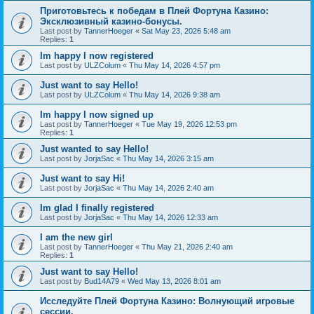
Приготовьтесь к победам в Плей Фортуна Казино:
Эксклюзивный казино-бонусы.
Last post by
TannerHoeger
«
Sat May 23, 2026 5:48 am
Replies:
1
Im happy I now registered
Last post by
ULZColum
«
Thu May 14, 2026 4:57 pm
Just want to say Hello!
Last post by
ULZColum
«
Thu May 14, 2026 9:38 am
Im happy I now signed up
Last post by
TannerHoeger
«
Tue May 19, 2026 12:53 pm
Replies:
1
Just wanted to say Hello!
Last post by
JorjaSac
«
Thu May 14, 2026 3:15 am
Just want to say Hi!
Last post by
JorjaSac
«
Thu May 14, 2026 2:40 am
Im glad I finally registered
Last post by
JorjaSac
«
Thu May 14, 2026 12:33 am
I am the new girl
Last post by
TannerHoeger
«
Thu May 21, 2026 2:40 am
Replies:
1
Just want to say Hello!
Last post by
Bud14A79
«
Wed May 13, 2026 8:01 am
Исследуйте Плей Фортуна Казино: Волнующий игровые
сессии.