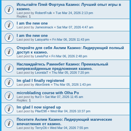
Испытайте Плей Фортуна Казино: Лучший опыт игры в
казино.
Last post by
RobertFrulk
«
Tue Mar 24, 2026 2:13 pm
Replies:
1
I am the new one
Last post by
Jamesimack
«
Sat Mar 07, 2026 4:47 am
I am the new one
Last post by
LatoyaHo
«
Fri Mar 06, 2026 11:43 pm
Откройте для себя Анлим Казино: Лидирующий полный
доступ к казино.
Last post by
LewisPut
«
Fri Mar 06, 2026 2:48 pm
Наслаждайтесь Раменбет Казино: Премиальный
непревзойденные предложения казино.
Last post by
LeonidaT
«
Thu Mar 05, 2026 7:20 pm
Im glad I finally registered
Last post by
AltonSnink
«
Thu Mar 05, 2026 1:43 pm
microblading course with Olha Po
Last post by
ftur3
«
Sat Mar 07, 2026 11:45 am
Replies:
1
Im glad I now signed up
Last post by
PilarE98
«
Wed Mar 04, 2026 10:37 pm
Посетите Анлим Казино: Лидирующий магические
впечатления от казино.
Last post by
TerryOli
«
Wed Mar 04, 2026 7:55 pm