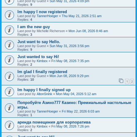
Last post by
Guest
«
Sun May 31, 2026 4:09 pm
Replies:
9
Im happy I now registered
Last post by
TannerHoeger
«
Thu May 21, 2026 2:51 am
Replies:
4
I am the new guy
Last post by
Michelle Richerson
«
Mon Jun 08, 2026 8:46 am
Replies:
3
Just want to say Hello.
Last post by
Guest
«
Sun May 31, 2026 3:56 pm
Replies:
9
Just wanted to say Hi!
Last post by
Kimbex
«
Fri May 08, 2026 7:35 pm
Replies:
2
Im glad I finally registered
Last post by
Guest
«
Mon Jun 08, 2026 9:29 pm
Replies:
10
1
2
Im happy I finally signed up
Last post by
AltonSnink
«
Mon May 04, 2026 5:12 am
Попробуйте Азино777 Казино: Премиальный настольные
игры.
Last post by
TannerHoeger
«
Fri May 22, 2026 6:03 am
Replies:
1
аренда помещения для корпоратива
Last post by
Kimbex
«
Fri May 08, 2026 7:26 pm
Replies:
2