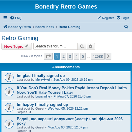
Bonedry Retro Games
FAQ
Register
Login
S
Bonedry Retro
Board index
Retro Gaming
e
Retro Gaming
a
Search
Advanced search
New Topic
r
c
Page
1
of
42588
1
2
3
4
5
42588
Next
1064688 topics
…
h
Announcements
Im glad I finally signed up
Last post by
MerryHyd
«
Sun Aug 09, 2026 10:19 pm
If You Don't Real Money Pokies Payid Instant Deposit Limits
Now, You'll Hate Yourself Later
Last post by
LouannHe
«
Fri Aug 07, 2026 11:43 pm
Im happy I finally signed up
Last post by
Guest
«
Wed Aug 05, 2026 12:22 pm
Replies:
3
Радий, що нарешті долучився(-лася): нові фільми 2026
року
Last post by
Guest
«
Mon Aug 03, 2026 12:57 pm
Replies:
4