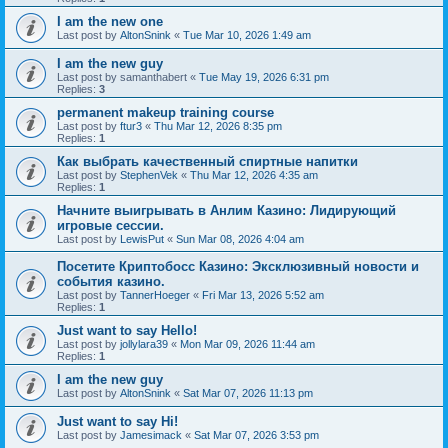
I am the new one
Last post by
AltonSnink
«
Tue Mar 10, 2026 1:49 am
I am the new guy
Last post by
samanthabert
«
Tue May 19, 2026 6:31 pm
Replies:
3
permanent makeup training course
Last post by
ftur3
«
Thu Mar 12, 2026 8:35 pm
Replies:
1
Как выбрать качественный спиртные напитки
Last post by
StephenVek
«
Thu Mar 12, 2026 4:35 am
Replies:
1
Начните выигрывать в Анлим Казино: Лидирующий
игровые сессии.
Last post by
LewisPut
«
Sun Mar 08, 2026 4:04 am
Посетите Криптобосс Казино: Эксклюзивный новости и
события казино.
Last post by
TannerHoeger
«
Fri Mar 13, 2026 5:52 am
Replies:
1
Just want to say Hello!
Last post by
jollylara39
«
Mon Mar 09, 2026 11:44 am
Replies:
1
I am the new guy
Last post by
AltonSnink
«
Sat Mar 07, 2026 11:13 pm
Just want to say Hi!
Last post by
Jamesimack
«
Sat Mar 07, 2026 3:53 pm