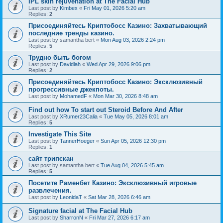
IPL skin rejuvenation at The Facial Hub
Last post by
Kimbex
«
Fri May 01, 2026 5:20 am
Replies:
2
Присоединяйтесь Криптобосс Казино: Захватывающий
последние тренды казино.
Last post by
samantha bert
«
Mon Aug 03, 2026 2:24 pm
Replies:
5
Трудно быть богом
Last post by
Davidlah
«
Wed Apr 29, 2026 9:06 pm
Replies:
2
Присоединяйтесь Криптобосс Казино: Эксклюзивный
прогрессивные джекпоты.
Last post by
MohamedF
«
Mon Mar 30, 2026 8:48 am
Find out how To start out Steroid Before And After
Last post by
XRumer23Calia
«
Tue May 05, 2026 8:01 am
Replies:
5
Investigate This Site
Last post by
TannerHoeger
«
Sun Apr 05, 2026 12:30 pm
Replies:
1
сайт трипскан
Last post by
samantha bert
«
Tue Aug 04, 2026 5:45 am
Replies:
5
Посетите Раменбет Казино: Эксклюзивный игровые
развлечения.
Last post by
LeonidaT
«
Sat Mar 28, 2026 6:46 am
Signature facial at The Facial Hub
Last post by
SharronN
«
Fri Mar 27, 2026 6:17 am