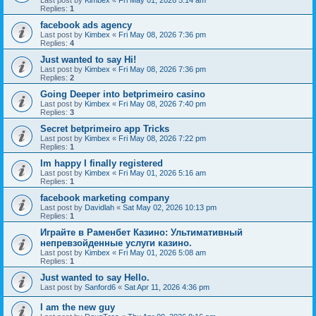
Last post by
Kimbex
«
Fri May 01, 2026 5:14 am
Replies:
1
facebook ads agency
Last post by
Kimbex
«
Fri May 08, 2026 7:36 pm
Replies:
4
Just wanted to say Hi!
Last post by
Kimbex
«
Fri May 08, 2026 7:36 pm
Replies:
2
Going Deeper into betprimeiro casino
Last post by
Kimbex
«
Fri May 08, 2026 7:40 pm
Replies:
3
Secret betprimeiro app Tricks
Last post by
Kimbex
«
Fri May 08, 2026 7:22 pm
Replies:
1
Im happy I finally registered
Last post by
Kimbex
«
Fri May 01, 2026 5:16 am
Replies:
1
facebook marketing company
Last post by
Davidlah
«
Sat May 02, 2026 10:13 pm
Replies:
1
Играйте в Раменбет Казино: Ультимативный
непревзойденные услуги казино.
Last post by
Kimbex
«
Fri May 01, 2026 5:08 am
Replies:
1
Just wanted to say Hello.
Last post by
Sanford6
«
Sat Apr 11, 2026 4:36 pm
I am the new guy