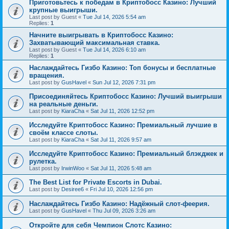
Приготовьтесь к победам в Криптобосс Казино: Лучший
крупные выигрыши.
Last post by
Guest
«
Tue Jul 14, 2026 5:54 am
Replies:
1
Начните выигрывать в Криптобосс Казино:
Захватывающий максимальная ставка.
Last post by
Guest
«
Tue Jul 14, 2026 6:10 am
Replies:
1
Наслаждайтесь Гизбо Казино: Топ бонусы и бесплатные
вращения.
Last post by
GusHavel
«
Sun Jul 12, 2026 7:31 pm
Присоединяйтесь Криптобосс Казино: Лучший выигрыши
на реальные деньги.
Last post by
KiaraCha
«
Sat Jul 11, 2026 12:52 pm
Исследуйте Криптобосс Казино: Премиальный лучшие в
своём классе слоты.
Last post by
KiaraCha
«
Sat Jul 11, 2026 9:57 am
Исследуйте Криптобосс Казино: Премиальный блэкджек и
рулетка.
Last post by
IrwinWoo
«
Sat Jul 11, 2026 5:48 am
The Best List for Private Escorts in Dubai.
Last post by
Desiree6
«
Fri Jul 10, 2026 12:56 pm
Наслаждайтесь Гизбо Казино: Надёжный слот-феерия.
Last post by
GusHavel
«
Thu Jul 09, 2026 3:26 am
Откройте для себя Чемпион Слотс Казино: