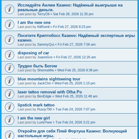
Исследуйте Анлим Казино: Надёжный выигрыши на
реальные деньги.
Last post by
TerryOli
«
Sat Feb 28, 2026 11:35 pm
I am the new one
Last post by
KitRomil
«
Fri Feb 27, 2026 8:23 pm
Посетите Криптобосс Казино: Надёжный экспертные игры
казино.
Last post by
SammyQui
«
Fri Feb 27, 2026 7:06 am
disposing of car
Last post by
JoannGre
«
Fri Feb 27, 2026 12:26 am
Трудно быть Богом
Last post by
ShennaWa
«
Wed Feb 25, 2026 8:38 pm
blue mountains sightseeing tour
Last post by
JackChri
«
Wed Feb 25, 2026 1:15 pm
laser tattoo removal with Olha Po
Last post by
BenEdgle
«
Wed Feb 25, 2026 11:48 am
lipstick mark tattoo
Last post by
Rusty790
«
Tue Feb 24, 2026 7:07 pm
I am the new girl
Last post by
LorieYww
«
Tue Feb 24, 2026 3:21 pm
Откройте для себя Плей Фортуна Казино: Волнующий
настольные игры.