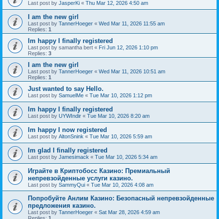
Last post by
JasperKi
«
Thu Mar 12, 2026 4:50 am
I am the new girl
Last post by
TannerHoeger
«
Wed Mar 11, 2026 11:55 am
Replies:
1
Im happy I finally registered
Last post by
samantha bert
«
Fri Jun 12, 2026 1:10 pm
Replies:
3
I am the new girl
Last post by
TannerHoeger
«
Wed Mar 11, 2026 10:51 am
Replies:
1
Just wanted to say Hello.
Last post by
SamuelMe
«
Tue Mar 10, 2026 1:12 pm
Im happy I finally registered
Last post by
UYWIndir
«
Tue Mar 10, 2026 8:20 am
Im happy I now registered
Last post by
AltonSnink
«
Tue Mar 10, 2026 5:59 am
Im glad I finally registered
Last post by
Jamesimack
«
Tue Mar 10, 2026 5:34 am
Играйте в Криптобосс Казино: Премиальный
непревзойденные услуги казино.
Last post by
SammyQui
«
Tue Mar 10, 2026 4:08 am
Попробуйте Анлим Казино: Безопасный непревзойденные
предложения казино.
Last post by
TannerHoeger
«
Sat Mar 28, 2026 4:59 am
Replies:
1