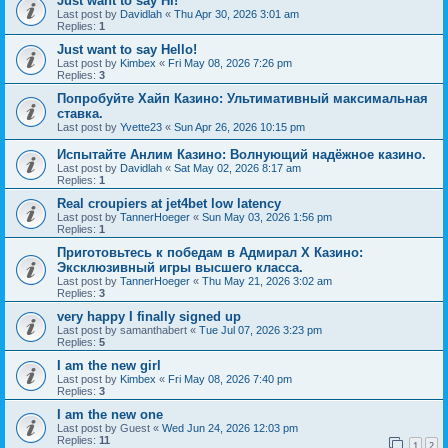
Just want to say Hi!
Last post by
Davidlah
«
Thu Apr 30, 2026 3:01 am
Replies:
1
Just want to say Hello!
Last post by
Kimbex
«
Fri May 08, 2026 7:26 pm
Replies:
3
Попробуйте Хайп Казино: Ультимативный максимальная
ставка.
Last post by
Yvette23
«
Sun Apr 26, 2026 10:15 pm
Испытайте Анлим Казино: Волнующий надёжное казино.
Last post by
Davidlah
«
Sat May 02, 2026 8:17 am
Replies:
1
Real croupiers at jet4bet low latency
Last post by
TannerHoeger
«
Sun May 03, 2026 1:56 pm
Replies:
1
Приготовьтесь к победам в Адмирал Х Казино:
Эксклюзивный игры высшего класса.
Last post by
TannerHoeger
«
Thu May 21, 2026 3:02 am
Replies:
3
very happy I finally signed up
Last post by
samanthabert
«
Tue Jul 07, 2026 3:23 pm
Replies:
5
I am the new girl
Last post by
Kimbex
«
Fri May 08, 2026 7:40 pm
Replies:
3
I am the new one
Last post by
Guest
«
Wed Jun 24, 2026 12:03 pm
Replies:
11
1
2