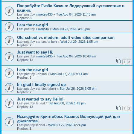
Попробуйте Гизбо Казино: Лидирующий путешествие в
казино.
Last post by
minetes435
«
Tue Aug 04, 2026 11:43 am
Replies:
8
I am the new girl
Last post by
EulahSto
«
Mon Jul 27, 2026 4:18 pm
Old-school vs modern: adult video sites comparison
Last post by
samantha bert
«
Wed Jul 29, 2026 1:05 pm
Replies:
2
Just want to say Hi.
Last post by
minetes435
«
Tue Aug 04, 2026 10:48 am
Replies:
12
1
2
I am the new girl
Last post by
Jenson
«
Mon Jul 27, 2026 9:41 am
Replies:
3
Im glad I finally signed up
Last post by
samanthabert
«
Sun Jul 26, 2026 5:05 pm
Replies:
2
Just wanted to say Hello!
Last post by
Guest
«
Sat Aug 08, 2026 1:42 pm
Replies:
13
1
2
Исследуйте Криптобосс Казино: Волнующий рай для
джекпотов.
Last post by
Isobel
«
Wed Jul 22, 2026 6:24 pm
Replies:
1