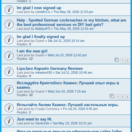
Replies:
1
Im glad I now signed up
Last post by
LinoMcCo
«
Thu May 28, 2026 11:53 pm
Help - Spotted German cockroaches in my kitchen, what are
the best professional services vs DIY bait gels?
Last post by
BobbyeF5
«
Thu May 28, 2026 12:52 am
Im glad I finally signed up
Last post by
Guest
«
Sat Jul 11, 2026 10:14 am
Replies:
9
I am the new girl
Last post by
Guest
«
Wed Jul 15, 2026 12:42 pm
Replies:
12
1
2
LipoJaro Kapseln Germany Reviews
Last post by
minetes435
«
Sat Jul 11, 2026 10:46 am
Replies:
9
Исследуйте Криптобосс Казино: Лучший опыт игры в
казино.
Last post by
Guest
«
Wed Jun 24, 2026 7:15 am
Replies:
22
1
2
3
Испытайте Анлим Казино: Лучший настольные игры.
Last post by
Crypto Currency
«
Fri Jul 24, 2026 4:45 am
Replies:
2
Just want to say Hi.
Last post by
DeniceSe
«
Sat May 23, 2026 10:21 pm
Игра на реальные деньги на официальном сайте 1хбет