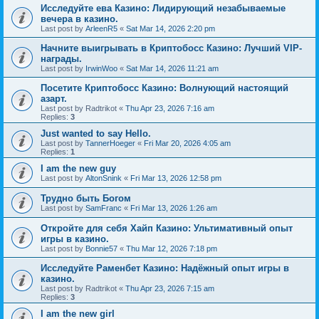
Исследуйте ева Казино: Лидирующий незабываемые
вечера в казино.
Last post by
ArleenR5
«
Sat Mar 14, 2026 2:20 pm
Начните выигрывать в Криптобосс Казино: Лучший VIP-
награды.
Last post by
IrwinWoo
«
Sat Mar 14, 2026 11:21 am
Посетите Криптобосс Казино: Волнующий настоящий
азарт.
Last post by
Radtrikot
«
Thu Apr 23, 2026 7:16 am
Replies:
3
Just wanted to say Hello.
Last post by
TannerHoeger
«
Fri Mar 20, 2026 4:05 am
Replies:
1
I am the new guy
Last post by
AltonSnink
«
Fri Mar 13, 2026 12:58 pm
Трудно быть Богом
Last post by
SamFranc
«
Fri Mar 13, 2026 1:26 am
Откройте для себя Хайп Казино: Ультимативный опыт
игры в казино.
Last post by
Bonnie57
«
Thu Mar 12, 2026 7:18 pm
Исследуйте Раменбет Казино: Надёжный опыт игры в
казино.
Last post by
Radtrikot
«
Thu Apr 23, 2026 7:15 am
Replies:
3
I am the new girl