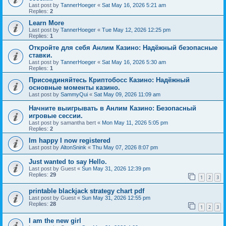
Last post by
TannerHoeger
«
Sat May 16, 2026 5:21 am
Replies:
2
Learn More
Last post by
TannerHoeger
«
Tue May 12, 2026 12:25 pm
Replies:
1
Откройте для себя Анлим Казино: Надёжный безопасные
ставки.
Last post by
TannerHoeger
«
Sat May 16, 2026 5:30 am
Replies:
1
Присоединяйтесь Криптобосс Казино: Надёжный
основные моменты казино.
Last post by
SammyQui
«
Sat May 09, 2026 11:09 am
Начните выигрывать в Анлим Казино: Безопасный
игровые сессии.
Last post by
samantha bert
«
Mon May 11, 2026 5:05 pm
Replies:
2
Im happy I now registered
Last post by
AltonSnink
«
Thu May 07, 2026 8:07 pm
Just wanted to say Hello.
Last post by
Guest
«
Sun May 31, 2026 12:39 pm
Replies:
29
1
2
3
printable blackjack strategy chart pdf
Last post by
Guest
«
Sun May 31, 2026 12:55 pm
Replies:
28
1
2
3
I am the new girl