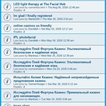
LED light therapy at The Facial Hub
Last post by
samantha bert
«
Thu Aug 06, 2026 12:46 pm
Replies:
4
Im glad I finally registered
Last post by
Manie199
«
Thu Mar 26, 2026 2:52 pm
online casinos us friendly
Last post by
Davidlah
«
Sat May 02, 2026 12:17 pm
Replies:
2
IPL photofacial
Last post by
Davidlah
«
Mon May 04, 2026 12:38 am
Replies:
1
Исследуйте Плей Фортуна Казино: Ультимативный
безопасная и надёжная игра.
Last post by
Martina1
«
Wed Mar 25, 2026 12:39 pm
Исследуйте Плей Фортуна Казино: Ультимативный
безопасная и надёжная игра.
Last post by
samanthabert
«
Mon Jul 20, 2026 5:08 pm
Replies:
6
Испытайте Анлим Казино: Надёжный непревзойденные
предложения казино.
Last post by
TannerHoeger
«
Sat Mar 28, 2026 5:12 am
Replies:
2
Исследуйте Плей Фортуна Казино: Премиальный казино
для начинающих.
Last post by
Martina1
«
Tue Mar 24, 2026 3:09 am
tours uluru