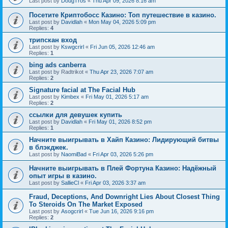
Last post by
DougTros
«
Thu Apr 09, 2026 8:16 am
Посетите Криптобосс Казино: Топ путешествие в казино.
Last post by
Davidlah
«
Mon May 04, 2026 5:09 pm
Replies:
4
трипскан вход
Last post by
Kswgcrirl
«
Fri Jun 05, 2026 12:46 am
Replies:
1
bing ads canberra
Last post by
Radtrikot
«
Thu Apr 23, 2026 7:07 am
Replies:
2
Signature facial at The Facial Hub
Last post by
Kimbex
«
Fri May 01, 2026 5:17 am
Replies:
2
ссылки для девушек купить
Last post by
Davidlah
«
Fri May 01, 2026 8:52 pm
Replies:
1
Начните выигрывать в Хайп Казино: Лидирующий битвы
в блэкджек.
Last post by
NaomiBad
«
Fri Apr 03, 2026 5:26 pm
Начните выигрывать в Плей Фортуна Казино: Надёжный
опыт игры в казино.
Last post by
SallieCl
«
Fri Apr 03, 2026 3:37 am
Fraud, Deceptions, And Downright Lies About Closest Thing
To Steroids On The Market Exposed
Last post by
Asogcrirl
«
Tue Jun 16, 2026 9:16 pm
Replies:
2