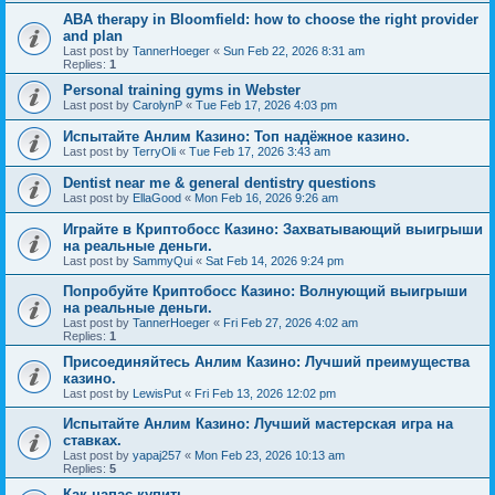
ABA therapy in Bloomfield: how to choose the right provider
and plan
Last post by
TannerHoeger
«
Sun Feb 22, 2026 8:31 am
Replies:
1
Personal training gyms in Webster
Last post by
CarolynP
«
Tue Feb 17, 2026 4:03 pm
Испытайте Анлим Казино: Топ надёжное казино.
Last post by
TerryOli
«
Tue Feb 17, 2026 3:43 am
Dentist near me & general dentistry questions
Last post by
EllaGood
«
Mon Feb 16, 2026 9:26 am
Играйте в Криптобосс Казино: Захватывающий выигрыши
на реальные деньги.
Last post by
SammyQui
«
Sat Feb 14, 2026 9:24 pm
Попробуйте Криптобосс Казино: Волнующий выигрыши
на реальные деньги.
Last post by
TannerHoeger
«
Fri Feb 27, 2026 4:02 am
Replies:
1
Присоединяйтесь Анлим Казино: Лучший преимущества
казино.
Last post by
LewisPut
«
Fri Feb 13, 2026 12:02 pm
Испытайте Анлим Казино: Лучший мастерская игра на
ставках.
Last post by
yapaj257
«
Mon Feb 23, 2026 10:13 am
Replies:
5
Как напас купить