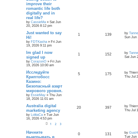
improve their
romantic life both
digitally and in
real life?
by
CassieMa
»
Sat Jun
20, 2026 8:12 pm
Just wanted to say
by
Tann
1
139
Hi!
Sun Jun 
by
FDTKasha
»
Fri Jun
19, 2026 9:11 pm
Im glad I now
by
Tann
1
152
signed up
Sat Jun 
by
CorazonO
»
Fri Jun
19, 2026 10:00 am
Исследуйте
by
Thier
5
175
Криптобосс
Thu Jul 
Казино:
Безопасный азарт
мирового уровня.
by
EssieMay
»
Thu Jun
18, 2026 11:01 am
Australia digital
by
Thier
20
397
marketing agency
Thu Jul 
by
LolitaCa
»
Tue Jun
16, 2026 4:53 pm
1
2
3
Начните
by
GusH
0
131
выигрывать в
Tue Jun 