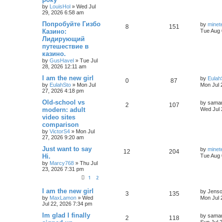
by
LouisHol
»
Wed Jul
29, 2026 6:58 am
Попробуйте Гизбо
by
minet
8
151
Казино:
Tue Aug 
Лидирующий
путешествие в
казино.
by
GusHavel
»
Tue Jul
28, 2026 12:11 am
I am the new girl
by
Eulah
0
87
by
EulahSto
»
Mon Jul
Mon Jul 
27, 2026 4:18 pm
Old-school vs
by
saman
2
107
modern: adult
Wed Jul 
video sites
comparison
by
VictorS4
»
Mon Jul
27, 2026 9:20 am
Just want to say
by
minet
12
204
Hi.
Tue Aug 
by
Marcy768
»
Thu Jul
23, 2026 7:31 pm
1
2
I am the new girl
by
Jens
3
135
by
MaxLamon
»
Wed
Mon Jul 
Jul 22, 2026 7:34 pm
Im glad I finally
by
saman
2
118