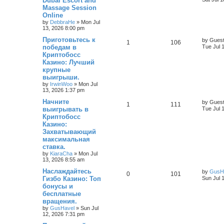
Dubai Escort and
Massage Session
Online
by
DebbraHe
»
Mon Jul
13, 2026 8:00 pm
Приготовьтесь к
by
Gues
1
106
победам в
Tue Jul 
Криптобосс
Казино: Лучший
крупные
выигрыши.
by
IrwinWoo
»
Mon Jul
13, 2026 1:37 pm
Начните
by
Gues
1
111
выигрывать в
Tue Jul 
Криптобосс
Казино:
Захватывающий
максимальная
ставка.
by
KiaraCha
»
Mon Jul
13, 2026 8:55 am
Наслаждайтесь
by
GusH
0
101
Гизбо Казино: Топ
Sun Jul 
бонусы и
бесплатные
вращения.
by
GusHavel
»
Sun Jul
12, 2026 7:31 pm