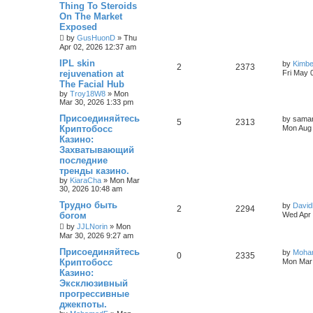
Thing To Steroids
On The Market
Exposed
by
GusHuonD
»
Thu
Apr 02, 2026 12:37 am
IPL skin
by
Kimb
2
2373
rejuvenation at
Fri May 
The Facial Hub
by
Troy18W8
»
Mon
Mar 30, 2026 1:33 pm
Присоединяйтесь
by
saman
5
2313
Криптобосс
Mon Aug 
Казино:
Захватывающий
последние
тренды казино.
by
KiaraCha
»
Mon Mar
30, 2026 10:48 am
Трудно быть
by
David
2
2294
богом
Wed Apr 
by
JJLNorin
»
Mon
Mar 30, 2026 9:27 am
Присоединяйтесь
by
Moha
0
2335
Криптобосс
Mon Mar 
Казино:
Эксклюзивный
прогрессивные
джекпоты.