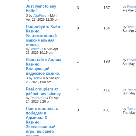
Just want to say
by
Kimb
3
187
Hello!
Fri May 
by
AltaFoss
»
Mon
Apr 27, 2026 12:35 pm
Попробуйте Хайп
by
Yvett
0
164
Казино:
Sun Apr 
Ультимативный
максимальная
ставка.
by
Yvette23
»
Sun Apr
26, 2026 10:15 pm
Испытайте Анлим
by
David
1
198
Казино:
Sat May 
Волнующий
надёжное казино.
by
TerryOli
»
Sat Apr
25, 2026 1:00 pm
Real croupiers at
by
Tann
1
344
jet4bet low latency
Sun May 
by
DeboraCh
»
Fri Apr
24, 2026 3:26 pm
Приготовьтесь к
by
Tann
3
401
победам в
Thu May 
Адмирал Х
Казино:
Эксклюзивный
игры высшего
класса.