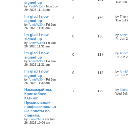
signed up
Tue Jun 
by
PaulMcEa
»
Mon Jun
29, 2026 11:13 pm
Im glad I now
by
Thier
3
159
signed up
Thu Jul 
by
AnnieW30
»
Fri Jun
26, 2026 11:31 am
Im glad I now
by
Anni
0
136
signed up
Fri Jun 
by
AnnieW30
»
Fri Jun
26, 2026 11:31 am
Im glad I now
by
Anni
0
117
signed up
Fri Jun 
by
AnnieW30
»
Fri Jun
26, 2026 11:31 am
Im glad I now
by
Anni
0
118
signed up
Fri Jun 
by
AnnieW30
»
Fri Jun
26, 2026 11:30 am
Наслаждайтесь
by
Tann
1
129
Криптобосс
Wed Jul 
Казино:
Премиальный
профессиональн
ые советы по
ставкам.
by
KiaraCha
»
Fri Jun
26, 2026 10:04 am