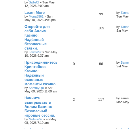
by
SallieCl
»
Tue May
12, 2026 2:09 am
Learn More
by
Tann
1
99
by
Mona8561
»
Sun
Tue May 
May 10, 2026 4:06 pm
Откройте для
by
Tann
1
109
себя Анлим
Sat May 
Казино:
Надёжный
безопасные
ставки.
by
LewisPut
»
Sun May
10, 2026 9:37 am
Присоединяйтесь
by
Samm
0
86
Криптобосс
Sat May 
Казино:
Надёжный
основные
моменты казино.
by
SammyQui
»
Sat
May 09, 2026 11:09 am
Начните
by
saman
2
117
выигрывать в
Mon May 
Анлим Казино:
Безопасный
игровые сессии.
by
MelanieW
»
Fri May
08, 2026 7:19 am