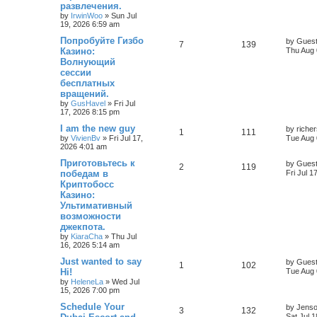
развлечения.
by
IrwinWoo
»
Sun Jul
19, 2026 6:59 am
Попробуйте Гизбо
by
Gues
7
139
Казино:
Thu Aug 
Волнующий
сессии
бесплатных
вращений.
by
GusHavel
»
Fri Jul
17, 2026 8:15 pm
I am the new guy
by
riche
1
111
by
VivienBv
»
Fri Jul 17,
Tue Aug 
2026 4:01 am
Приготовьтесь к
by
Gues
2
119
победам в
Fri Jul 
Криптобосс
Казино:
Ультимативный
возможности
джекпота.
by
KiaraCha
»
Thu Jul
16, 2026 5:14 am
Just wanted to say
by
Gues
1
102
Hi!
Tue Aug 
by
HeleneLa
»
Wed Jul
15, 2026 7:00 pm
Schedule Your
by
Jens
3
132
Sat Jul 