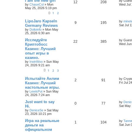
I am the new girl
by
Gues
12
208
by
ChaseCol
»
Mon
Wed Jul 
May 25, 2026 5:19 pm
1
2
LipoJaro Kapseln
by
minet
9
195
Germany Reviews
Sat Jul 
by
Dolloinfo
»
Mon May
25, 2026 6:30 am
Исследуйте
by
Gues
22
385
Криптобосс
Wed Jun 
Казино: Лучший
опыт игры в
казино.
by
IrwinWoo
»
Sun May
24, 2026 9:21 am
1
2
3
Испытайте Анлим
by
Crypt
2
91
Казино: Лучший
Fri Jul 2
настольные игры.
by
LewisPut
»
Sun May
24, 2026 7:24 am
Just want to say
by
Deni
0
77
Hi.
Sat May 
by
DeniceSe
»
Sat May
23, 2026 10:21 pm
Игра на реальные
by
Tann
1
104
деньги на
Sat Jun 
официальном