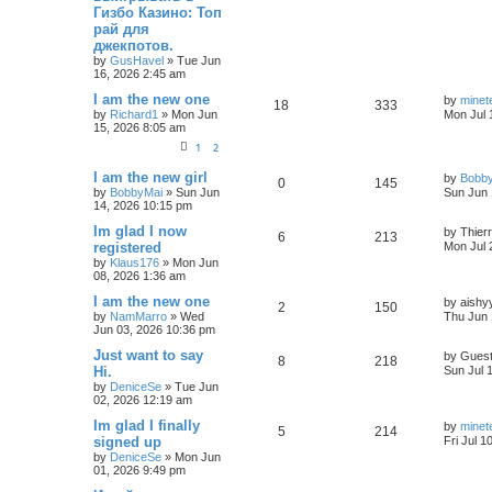
Гизбо Казино: Топ
рай для
джекпотов.
by
GusHavel
»
Tue Jun
16, 2026 2:45 am
I am the new one
by
minet
18
333
by
Richard1
»
Mon Jun
Mon Jul 
15, 2026 8:05 am
1
2
I am the new girl
by
Bobb
0
145
by
BobbyMai
»
Sun Jun
Sun Jun 
14, 2026 10:15 pm
Im glad I now
by
Thier
6
213
registered
Mon Jul 
by
Klaus176
»
Mon Jun
08, 2026 1:36 am
I am the new one
by
aishy
2
150
by
NamMarro
»
Wed
Thu Jun 
Jun 03, 2026 10:36 pm
Just want to say
by
Gues
8
218
Hi.
Sun Jul 
by
DeniceSe
»
Tue Jun
02, 2026 12:19 am
Im glad I finally
by
minet
5
214
signed up
Fri Jul 1
by
DeniceSe
»
Mon Jun
01, 2026 9:49 pm