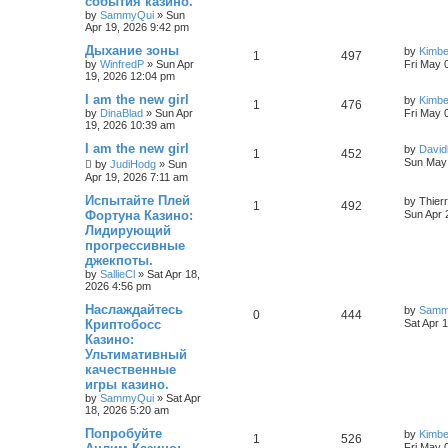
события казино.
by
SammyQui
»
Sun
Apr 19, 2026 9:42 pm
Дыхание зоны
by
Kimb
1
497
by
WinfredP
»
Sun Apr
Fri May 
19, 2026 12:04 pm
I am the new girl
by
Kimb
1
476
by
DinaBlad
»
Sun Apr
Fri May 
19, 2026 10:39 am
I am the new girl
by
David
1
452
Sun May 
by
JudiHodg
»
Sun
Apr 19, 2026 7:11 am
Испытайте Плей
by
Thier
1
492
Фортуна Казино:
Sun Apr 
Лидирующий
прогрессивные
джекпоты.
by
SallieCl
»
Sat Apr 18,
2026 4:56 pm
Наслаждайтесь
by
Samm
0
444
Криптобосс
Sat Apr 
Казино:
Ультимативный
качественные
игры казино.
by
SammyQui
»
Sat Apr
18, 2026 5:20 am
Попробуйте
by
Kimb
1
526
Fri May 