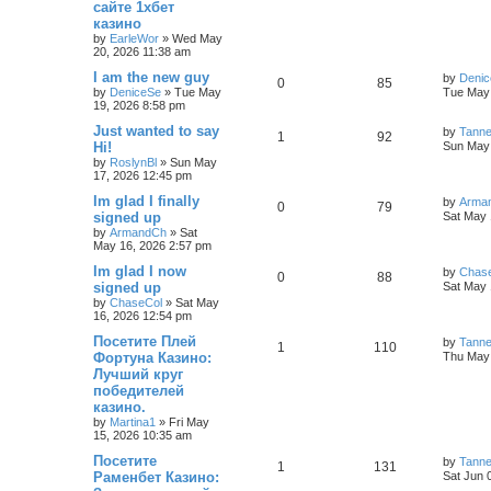
сайте 1хбет
казино
by
EarleWor
»
Wed May
20, 2026 11:38 am
I am the new guy
by
Deni
0
85
by
DeniceSe
»
Tue May
Tue May 
19, 2026 8:58 pm
Just wanted to say
by
Tann
1
92
Hi!
Sun May 
by
RoslynBl
»
Sun May
17, 2026 12:45 pm
Im glad I finally
by
Arma
0
79
signed up
Sat May 
by
ArmandCh
»
Sat
May 16, 2026 2:57 pm
Im glad I now
by
Chas
0
88
signed up
Sat May 
by
ChaseCol
»
Sat May
16, 2026 12:54 pm
Посетите Плей
by
Tann
1
110
Фортуна Казино:
Thu May 
Лучший круг
победителей
казино.
by
Martina1
»
Fri May
15, 2026 10:35 am
Посетите
by
Tann
1
131
Раменбет Казино:
Sat Jun 