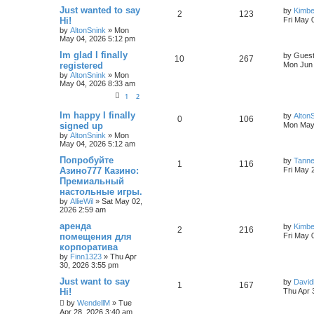
Just wanted to say
by
Kimb
2
123
Hi!
Fri May 
by
AltonSnink
»
Mon
May 04, 2026 5:12 pm
Im glad I finally
by
Gues
10
267
registered
Mon Jun 
by
AltonSnink
»
Mon
May 04, 2026 8:33 am
1
2
Im happy I finally
by
Alton
0
106
signed up
Mon May 
by
AltonSnink
»
Mon
May 04, 2026 5:12 am
Попробуйте
by
Tann
1
116
Азино777 Казино:
Fri May 
Премиальный
настольные игры.
by
AllieWil
»
Sat May 02,
2026 2:59 am
аренда
by
Kimb
2
216
помещения для
Fri May 
корпоратива
by
Finn1323
»
Thu Apr
30, 2026 3:55 pm
Just want to say
by
David
1
167
Hi!
Thu Apr 
by
WendellM
»
Tue
Apr 28, 2026 3:40 am