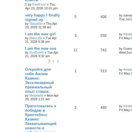
by
FinnFunn
»
Thu
Apr 23, 2026 10:01 pm
very happy I finally
by
saman
5
406
signed up
Tue Jul 
by
StaciaNe
»
Thu Apr
23, 2026 11:38 am
I am the new girl
by
Kimb
3
550
by
BlancaSt
»
Tue Apr
Fri May 
21, 2026 6:36 pm
I am the new one
by
Gues
11
742
by
EveEverh
»
Tue Apr
Wed Jun 
21, 2026 9:32 am
1
2
Откройте для
by
Kimb
1
513
себя Анлим
Fri May 
Казино:
Эксклюзивный
премиальный
опыт ставок.
by
MelanieW
»
Mon Apr
20, 2026 1:21 am
Приготовьтесь к
by
Kimb
2
480
победам в
Fri May 
Криптобосс
Казино:
Захватывающий
новости и