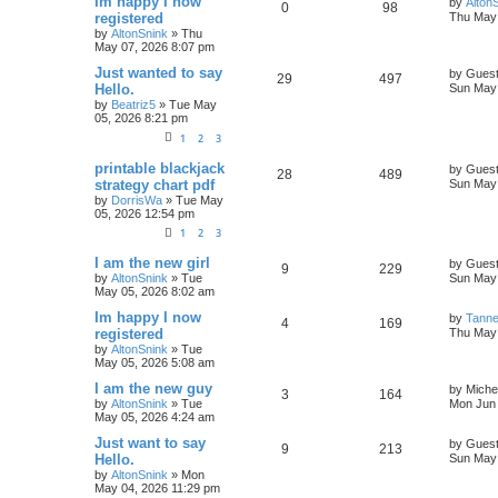
Im happy I now
by
Alton
0
98
registered
Thu May 
by
AltonSnink
»
Thu
May 07, 2026 8:07 pm
Just wanted to say
by
Gues
29
497
Hello.
Sun May 
by
Beatriz5
»
Tue May
05, 2026 8:21 pm
1
2
3
printable blackjack
by
Gues
28
489
strategy chart pdf
Sun May 
by
DorrisWa
»
Tue May
05, 2026 12:54 pm
1
2
3
I am the new girl
by
Gues
9
229
by
AltonSnink
»
Tue
Sun May 
May 05, 2026 8:02 am
Im happy I now
by
Tann
4
169
registered
Thu May 
by
AltonSnink
»
Tue
May 05, 2026 5:08 am
I am the new guy
by
Miche
3
164
by
AltonSnink
»
Tue
Mon Jun 
May 05, 2026 4:24 am
Just want to say
by
Gues
9
213
Hello.
Sun May 
by
AltonSnink
»
Mon
May 04, 2026 11:29 pm