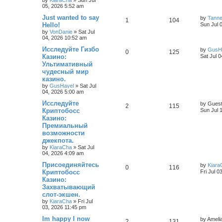
by
KiaraCha
»
Sun Jul
05, 2026 5:52 am
Just wanted to say
by
Tann
1
104
Hello!
Sun Jul 
by
VonDanie
»
Sat Jul
04, 2026 10:52 am
Исследуйте Гизбо
by
GusH
0
125
Казино:
Sat Jul 
Ультимативный
чудесный мир
казино.
by
GusHavel
»
Sat Jul
04, 2026 5:00 am
Исследуйте
by
Gues
2
115
Криптобосс
Sun Jul 
Казино:
Премиальный
возможности
джекпота.
by
KiaraCha
»
Sat Jul
04, 2026 4:09 am
Присоединяйтесь
by
Kiara
0
116
Криптобосс
Fri Jul 0
Казино:
Захватывающий
слот-экшен.
by
KiaraCha
»
Fri Jul
03, 2026 11:45 pm
Im happy I now
by
Ameli
2
131