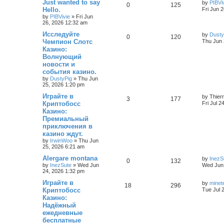
Just wanted to say
by
PIBVi
0
125
Hello.
Fri Jun 
by
PIBVivie
»
Fri Jun
26, 2026 12:32 am
Исследуйте
by
Dusty
0
120
Чемпион Слотс
Thu Jun 
Казино:
Волнующий
новости и
события казино.
by
DustyPig
»
Thu Jun
25, 2026 1:20 pm
Играйте в
by
Thier
3
177
Криптобосс
Fri Jul 
Казино:
Премиальный
приключения в
казино ждут.
by
IrwinWoo
»
Thu Jun
25, 2026 6:21 am
Alergare montana
by
InezS
0
132
by
InezSute
»
Wed Jun
Wed Jun 
24, 2026 1:32 pm
Играйте в
by
minet
18
296
Криптобосс
Tue Jul 
Казино:
Надёжный
ежедневные
бесплатные