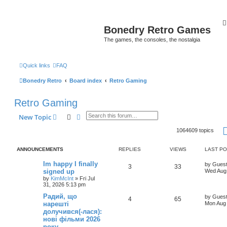
Bonedry Retro Games
The games, the consoles, the nostalgia
Quick links
FAQ
Bonedry Retro
Board index
Retro Gaming
Retro Gaming
Search
Advanced search
New Topic
1064609 topics
ANNOUNCEMENTS
REPLIES
VIEWS
LAST P
Im happy I finally
by
Gues
3
33
signed up
Wed Aug 
by
KimMcInt
»
Fri Jul
31, 2026 5:13 pm
Радий, що
by
Gues
4
65
нарешті
Mon Aug 
долучився(-лася):
нові фільми 2026
року