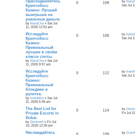
Присоединяйтесь
by
Kiara
0
109
Криптобосс
Sat Jul 
Казино: Лучший
выигрыши на
реальные деньги.
by
KiaraCha
»
Sat Jul
11, 2026 12:52 pm
Исследуйте
by
Kiara
0
108
Криптобосс
Sat Jul 
Казино:
Премиальный
лучшие в своём
классе слоты.
by
KiaraCha
»
Sat Jul
11, 2026 9:57 am
Исследуйте
by
Irwin
0
112
Криптобосс
Sat Jul 
Казино:
Премиальный
блэкджек и
рулетка.
by
IrwinWoo
»
Sat Jul
11, 2026 5:48 am
The Best List for
by
Desir
0
114
Private Escorts in
Fri Jul 
Dubai.
by
Desiree6
»
Fri Jul
10, 2026 12:56 pm
Наслаждайтесь
by
GusH
0
109