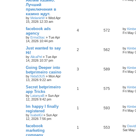
Анлим Казино:
Лучший
приключения в
казино ждут.
by
MelanieW
»
Wed Apr
15, 2026 12:33 am
facebook ads
by
Kimb
4
572
agency
Fri May 
by
ErmaStac
»
Tue Apr
14, 2026 10:44 pm
Just wanted to say
by
Kimb
2
562
Hi!
Fri May 
by
AlicaPel
»
Tue Apr
14, 2026 10:37 pm
Going Deeper into
by
Kimb
3
589
betprimeiro casino
Fri May 
by
Nida53U5
»
Mon Apr
13, 2026 9:22 am
Secret betprimeiro
by
Kimb
1
575
app Tricks
Fri May 
by
LatanyaB
»
Sun Apr
12, 2026 9:42 pm
Im happy I finally
by
Kimb
1
593
registered
Fri May 
by
IsabelGl
»
Sun Apr
12, 2026 7:56 pm
facebook
by
David
1
553
marketing
Sat May 
company