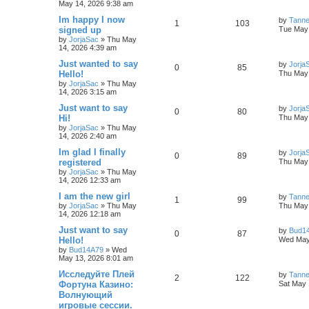
May 14, 2026 9:38 am
Im happy I now
by
Tann
1
103
signed up
Tue May 
by
JorjaSac
»
Thu May
14, 2026 4:39 am
Just wanted to say
by
Jorja
0
85
Hello!
Thu May 
by
JorjaSac
»
Thu May
14, 2026 3:15 am
Just want to say
by
Jorja
0
80
Hi!
Thu May 
by
JorjaSac
»
Thu May
14, 2026 2:40 am
Im glad I finally
by
Jorja
0
89
registered
Thu May 
by
JorjaSac
»
Thu May
14, 2026 12:33 am
I am the new girl
by
Tann
1
99
by
JorjaSac
»
Thu May
Thu May 
14, 2026 12:18 am
Just want to say
by
Bud1
0
87
Hello!
Wed May
by
Bud14A79
»
Wed
May 13, 2026 8:01 am
Исследуйте Плей
by
Tann
2
122
Фортуна Казино:
Sat May 
Волнующий
игровые сессии.