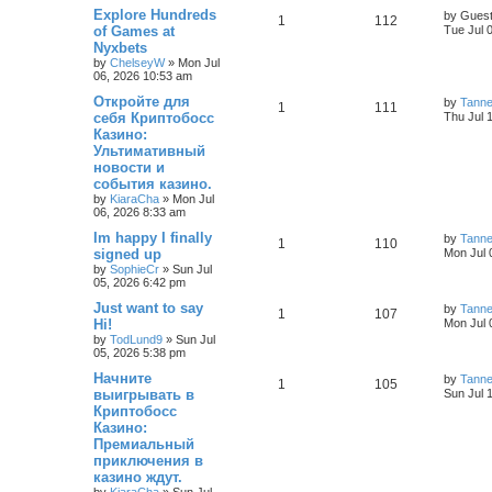
Explore Hundreds
by
Gues
1
112
of Games at
Tue Jul 
Nyxbets
by
ChelseyW
»
Mon Jul
06, 2026 10:53 am
Откройте для
by
Tann
1
111
себя Криптобосс
Thu Jul 
Казино:
Ультимативный
новости и
события казино.
by
KiaraCha
»
Mon Jul
06, 2026 8:33 am
Im happy I finally
by
Tann
1
110
signed up
Mon Jul 
by
SophieCr
»
Sun Jul
05, 2026 6:42 pm
Just want to say
by
Tann
1
107
Hi!
Mon Jul 
by
TodLund9
»
Sun Jul
05, 2026 5:38 pm
Начните
by
Tann
1
105
выигрывать в
Sun Jul 
Криптобосс
Казино:
Премиальный
приключения в
казино ждут.