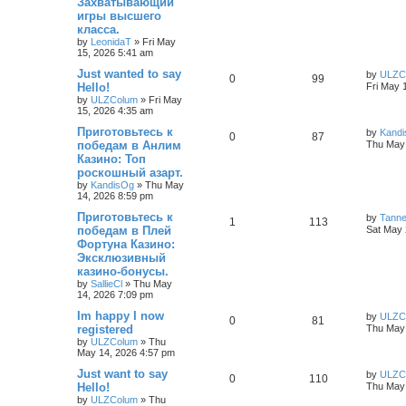
Захватывающий
игры высшего
класса.
by
LeonidaT
»
Fri May
15, 2026 5:41 am
Just wanted to say
by
ULZC
0
99
Hello!
Fri May 
by
ULZColum
»
Fri May
15, 2026 4:35 am
Приготовьтесь к
by
Kand
0
87
победам в Анлим
Thu May 
Казино: Топ
роскошный азарт.
by
KandisOg
»
Thu May
14, 2026 8:59 pm
Приготовьтесь к
by
Tann
1
113
победам в Плей
Sat May 
Фортуна Казино:
Эксклюзивный
казино-бонусы.
by
SallieCl
»
Thu May
14, 2026 7:09 pm
Im happy I now
by
ULZC
0
81
registered
Thu May 
by
ULZColum
»
Thu
May 14, 2026 4:57 pm
Just want to say
by
ULZC
0
110
Hello!
Thu May 
by
ULZColum
»
Thu