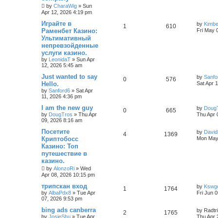
by
CharaWig
»
Sun
Apr 12, 2026 4:19 pm
Играйте в
by
Kimb
1
610
Раменбет Казино:
Fri May 
Ультимативный
непревзойденные
услуги казино.
by
LeonidaT
»
Sun Apr
12, 2026 5:45 am
Just wanted to say
by
Sanfo
0
576
Hello.
Sat Apr 
by
Sanford6
»
Sat Apr
11, 2026 4:36 pm
I am the new guy
by
Doug
0
665
by
DougTros
»
Thu Apr
Thu Apr 
09, 2026 8:16 am
Посетите
by
David
4
1369
Криптобосс
Mon May 
Казино: Топ
путешествие в
казино.
by
AlonzoRi
»
Wed
Apr 08, 2026 10:15 pm
трипскан вход
by
Kswgc
1
1764
by
AlbaPdx8
»
Tue Apr
Fri Jun 
07, 2026 9:53 pm
bing ads canberra
by
Radtr
2
1765
by
JosieShu
»
Tue Apr
Thu Apr 