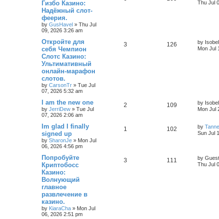
Гизбо Казино:
Thu Jul 
Надёжный слот-
феерия.
by
GusHavel
»
Thu Jul
09, 2026 3:26 am
Откройте для
by
Isobel
3
126
себя Чемпион
Mon Jul 
Слотс Казино:
Ультимативный
онлайн-марафон
слотов.
by
CarsonTr
»
Tue Jul
07, 2026 5:32 am
I am the new one
by
Isobel
2
109
by
JerriDew
»
Tue Jul
Mon Jul 
07, 2026 2:06 am
Im glad I finally
by
Tann
1
102
signed up
Sun Jul 
by
SharonJe
»
Mon Jul
06, 2026 4:56 pm
Попробуйте
by
Gues
3
111
Криптобосс
Thu Jul 
Казино:
Волнующий
главное
развлечение в
казино.
by
KiaraCha
»
Mon Jul
06, 2026 2:51 pm