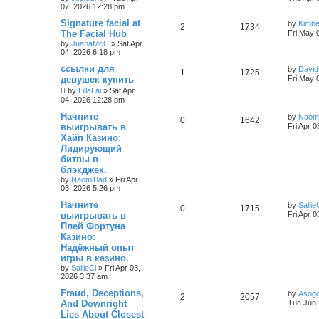
07, 2026 12:28 pm
Signature facial at
by
Kimb
2
1734
The Facial Hub
Fri May 
by
JuanaMcC
»
Sat Apr
04, 2026 6:18 pm
ссылки для
by
David
1
1725
девушек купить
Fri May 
by
LillaLai
»
Sat Apr
04, 2026 12:28 pm
Начните
by
Naom
0
1642
выигрывать в
Fri Apr 
Хайп Казино:
Лидирующий
битвы в
блэкджек.
by
NaomiBad
»
Fri Apr
03, 2026 5:26 pm
Начните
by
Sallie
0
1715
выигрывать в
Fri Apr 
Плей Фортуна
Казино:
Надёжный опыт
игры в казино.
by
SallieCl
»
Fri Apr 03,
2026 3:37 am
Fraud, Deceptions,
by
Asogcr
2
2057
And Downright
Tue Jun 
Lies About Closest