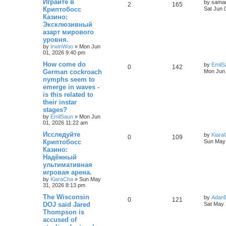
Играйте в
by
saman
2
165
Криптобосс
Sat Jun 
Казино:
Эксклюзивный
азарт мирового
уровня.
by
IrwinWoo
»
Mon Jun
01, 2026 9:40 pm
How come do
by
EmilS
0
142
German cockroach
Mon Jun 
nymphs seem to
emerge in waves -
is this related to
their instar
stages?
by
EmilSaun
»
Mon Jun
01, 2026 11:22 am
Исследуйте
by
Kiara
0
109
Криптобосс
Sun May 
Казино:
Надёжный
ультимативная
игровая арена.
by
KiaraCha
»
Sun May
31, 2026 8:13 pm
The Wisconsin
by
Adan
0
121
DOJ said Jared
Sat May 
Thompson is
accused of