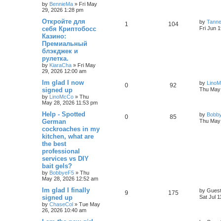
by
BennieMa
»
Fri May
29, 2026 1:28 pm
Откройте для
by
Tann
1
104
себя Криптобосс
Fri Jun 
Казино:
Премиальный
блэкджек и
рулетка.
by
KiaraCha
»
Fri May
29, 2026 12:00 am
Im glad I now
by
Lino
0
92
signed up
Thu May 
by
LinoMcCo
»
Thu
May 28, 2026 11:53 pm
Help - Spotted
by
Bobb
0
85
German
Thu May 
cockroaches in my
kitchen, what are
the best
professional
services vs DIY
bait gels?
by
BobbyeF5
»
Thu
May 28, 2026 12:52 am
Im glad I finally
by
Gues
9
175
signed up
Sat Jul 
by
ChaseCol
»
Tue May
26, 2026 10:40 am