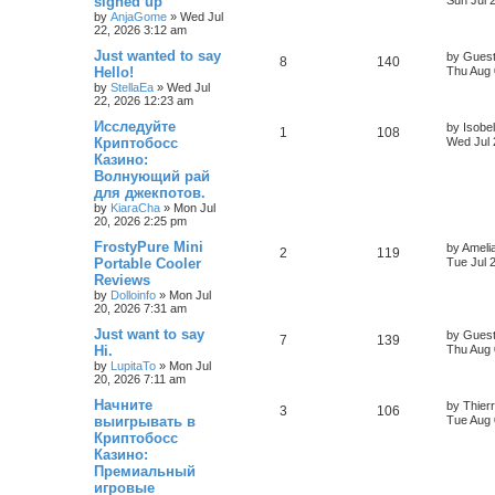
signed up
Sun Jul 
by
AnjaGome
»
Wed Jul
22, 2026 3:12 am
Just wanted to say
by
Gues
8
140
Hello!
Thu Aug 
by
StellaEa
»
Wed Jul
22, 2026 12:23 am
Исследуйте
by
Isobel
1
108
Криптобосс
Wed Jul 
Казино:
Волнующий рай
для джекпотов.
by
KiaraCha
»
Mon Jul
20, 2026 2:25 pm
FrostyPure Mini
by
Ameli
2
119
Portable Cooler
Tue Jul 
Reviews
by
Dolloinfo
»
Mon Jul
20, 2026 7:31 am
Just want to say
by
Gues
7
139
Hi.
Thu Aug 
by
LupitaTo
»
Mon Jul
20, 2026 7:11 am
Начните
by
Thier
3
106
выигрывать в
Tue Aug 
Криптобосс
Казино:
Премиальный
игровые