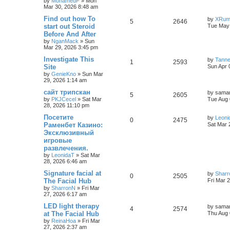
by
MohamedF
»
Mon
Mar 30, 2026 8:48 am
Find out how To
by
XRum
5
2646
start out Steroid
Tue May 
Before And After
by
NganMack
»
Sun
Mar 29, 2026 3:45 pm
Investigate This
by
Tann
1
2593
Site
Sun Apr 
by
GenieKno
»
Sun Mar
29, 2026 1:14 am
сайт трипскан
by
saman
5
2605
by
PKJCecel
»
Sat Mar
Tue Aug 
28, 2026 11:10 pm
Посетите
by
Leoni
0
2475
Раменбет Казино:
Sat Mar 
Эксклюзивный
игровые
развлечения.
by
LeonidaT
»
Sat Mar
28, 2026 6:46 am
Signature facial at
by
Shar
0
2505
The Facial Hub
Fri Mar 
by
SharronN
»
Fri Mar
27, 2026 6:17 am
LED light therapy
by
saman
4
2574
at The Facial Hub
Thu Aug 
by
ReinaHoa
»
Fri Mar
27, 2026 2:37 am