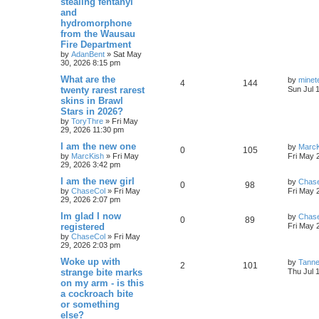
stealing fentanyl
and
hydromorphone
from the Wausau
Fire Department
by
AdanBent
»
Sat May
30, 2026 8:15 pm
What are the
by
minet
4
144
twenty rarest rarest
Sun Jul 
skins in Brawl
Stars in 2026?
by
ToryThre
»
Fri May
29, 2026 11:30 pm
I am the new one
by
MarcK
0
105
by
MarcKish
»
Fri May
Fri May 
29, 2026 3:42 pm
I am the new girl
by
Chas
0
98
by
ChaseCol
»
Fri May
Fri May 
29, 2026 2:07 pm
Im glad I now
by
Chas
0
89
registered
Fri May 
by
ChaseCol
»
Fri May
29, 2026 2:03 pm
Woke up with
by
Tann
2
101
strange bite marks
Thu Jul 
on my arm - is this
a cockroach bite
or something
else?