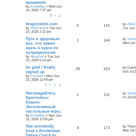
вращения.
by
EssieMay
»
Wed Jun
24, 2026 7:37 am
1
2
dragonslots.com
by
AKAC
0
141
by
AKACarmi
»
Tue Jun
Tue Jun 
23, 2026 2:22 pm
Путь к здоровью:
by
Tann
1
144
все, что нужно
Wed Jul 
знать о курсе по
нутрициологии
by
AlicaGod
»
Tue Jun
23, 2026 5:14 am
Im glad I finally
by
Gues
29
410
signed up
Sun Jul 
by
Crystal3
»
Mon Jun
22, 2026 12:44 pm
1
2
3
Наслаждайтесь
by
Tann
1
131
Криптобосс
Fri Jul 0
Казино:
Эксклюзивный
настольные игры.
by
EssieMay
»
Mon Jun
22, 2026 12:05 pm
Has somebody
by
Thier
4
173
tried a Amsterdam
Mon Jul 
Dating Coach to