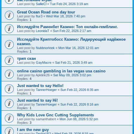
Last post by
SallieCl
«
Tue Feb 24, 2026 3:19 am
Great Ocean Road one day tour
Last post by
ftur3
«
Wed Mar 18, 2026 7:40 pm
Replies:
1
Исследуйте Раменбет Казино: Топ онлайн-гемблинг.
Last post by
LeonidaT
«
Sun Feb 22, 2026 2:17 am
Исследуйте Криптобосс Казино: Лидирующий надёжное
казино.
Last post by
Nubbnorktek
«
Mon Mar 16, 2026 12:01 am
Replies:
1
трип скан
Last post by
GayMacre
«
Sat Feb 21, 2026 3:49 am
online casino gambling in las vegas usa casino
Last post by
Apklink26
«
Sat May 09, 2026 3:02 pm
Replies:
4
Just wanted to say Hello!
Last post by
TannerHoeger
«
Sun Feb 22, 2026 8:35 am
Replies:
1
Just wanted to say Hi!
Last post by
TannerHoeger
«
Sun Feb 22, 2026 8:16 am
Replies:
1
Why Kids Love Gnc Cutting Supplements
Last post by
samanthabert
«
Mon Jun 08, 2026 5:32 pm
Replies:
3
I am the new guy
Last post by
TeshaU52
«
Wed Feb 18, 2026 8:15 am