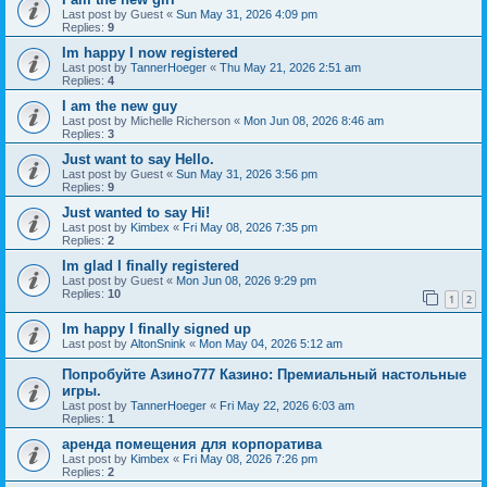
Last post by
Guest
«
Sun May 31, 2026 4:09 pm
Replies:
9
Im happy I now registered
Last post by
TannerHoeger
«
Thu May 21, 2026 2:51 am
Replies:
4
I am the new guy
Last post by
Michelle Richerson
«
Mon Jun 08, 2026 8:46 am
Replies:
3
Just want to say Hello.
Last post by
Guest
«
Sun May 31, 2026 3:56 pm
Replies:
9
Just wanted to say Hi!
Last post by
Kimbex
«
Fri May 08, 2026 7:35 pm
Replies:
2
Im glad I finally registered
Last post by
Guest
«
Mon Jun 08, 2026 9:29 pm
Replies:
10
1
2
Im happy I finally signed up
Last post by
AltonSnink
«
Mon May 04, 2026 5:12 am
Попробуйте Азино777 Казино: Премиальный настольные
игры.
Last post by
TannerHoeger
«
Fri May 22, 2026 6:03 am
Replies:
1
аренда помещения для корпоратива
Last post by
Kimbex
«
Fri May 08, 2026 7:26 pm
Replies:
2