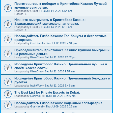
Приготовьтесь к победам в Криптобосс Казино: Лучший
крупные выигрыши.
Last post by
Guest
«
Tue Jul 14, 2026 5:54 am
Replies:
1
Начните выигрывать в Криптобосс Казино:
Захватывающий максимальная ставка.
Last post by
Guest
«
Tue Jul 14, 2026 6:10 am
Replies:
1
Наслаждайтесь Гизбо Казино: Топ бонусы и бесплатные
вращения.
Last post by
GusHavel
«
Sun Jul 12, 2026 7:31 pm
Присоединяйтесь Криптобосс Казино: Лучший выигрыши
на реальные деньги.
Last post by
KiaraCha
«
Sat Jul 11, 2026 12:52 pm
Исследуйте Криптобосс Казино: Премиальный лучшие в
своём классе слоты.
Last post by
KiaraCha
«
Sat Jul 11, 2026 9:57 am
Исследуйте Криптобосс Казино: Премиальный блэкджек и
рулетка.
Last post by
IrwinWoo
«
Sat Jul 11, 2026 5:48 am
The Best List for Private Escorts in Dubai.
Last post by
Desiree6
«
Fri Jul 10, 2026 12:56 pm
Наслаждайтесь Гизбо Казино: Надёжный слот-феерия.
Last post by
GusHavel
«
Thu Jul 09, 2026 3:26 am