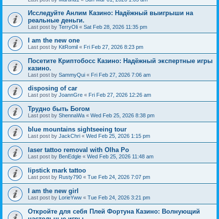
Исследуйте Анлим Казино: Надёжный выигрыши на
реальные деньги.
Last post by
TerryOli
«
Sat Feb 28, 2026 11:35 pm
I am the new one
Last post by
KitRomil
«
Fri Feb 27, 2026 8:23 pm
Посетите Криптобосс Казино: Надёжный экспертные игры
казино.
Last post by
SammyQui
«
Fri Feb 27, 2026 7:06 am
disposing of car
Last post by
JoannGre
«
Fri Feb 27, 2026 12:26 am
Трудно быть Богом
Last post by
ShennaWa
«
Wed Feb 25, 2026 8:38 pm
blue mountains sightseeing tour
Last post by
JackChri
«
Wed Feb 25, 2026 1:15 pm
laser tattoo removal with Olha Po
Last post by
BenEdgle
«
Wed Feb 25, 2026 11:48 am
lipstick mark tattoo
Last post by
Rusty790
«
Tue Feb 24, 2026 7:07 pm
I am the new girl
Last post by
LorieYww
«
Tue Feb 24, 2026 3:21 pm
Откройте для себя Плей Фортуна Казино: Волнующий
настольные игры.