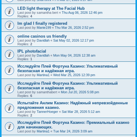
LED light therapy at The Facial Hub
Last post by
samantha bert
«
Thu Aug 06, 2026 12:46 pm
Replies:
4
Im glad I finally registered
Last post by
Manie199
«
Thu Mar 26, 2026 2:52 pm
online casinos us friendly
Last post by
Davidlah
«
Sat May 02, 2026 12:17 pm
Replies:
2
IPL photofacial
Last post by
Davidlah
«
Mon May 04, 2026 12:38 am
Replies:
1
Исследуйте Плей Фортуна Казино: Ультимативный
безопасная и надёжная игра.
Last post by
Martina1
«
Wed Mar 25, 2026 12:39 pm
Исследуйте Плей Фортуна Казино: Ультимативный
безопасная и надёжная игра.
Last post by
samanthabert
«
Mon Jul 20, 2026 5:08 pm
Replies:
6
Испытайте Анлим Казино: Надёжный непревзойденные
предложения казино.
Last post by
TannerHoeger
«
Sat Mar 28, 2026 5:12 am
Replies:
2
Исследуйте Плей Фортуна Казино: Премиальный казино
для начинающих.
Last post by
Martina1
«
Tue Mar 24, 2026 3:09 am