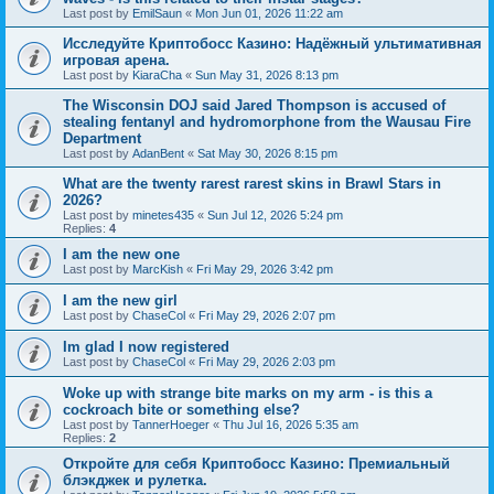
Last post by
EmilSaun
«
Mon Jun 01, 2026 11:22 am
Исследуйте Криптобосс Казино: Надёжный ультимативная
игровая арена.
Last post by
KiaraCha
«
Sun May 31, 2026 8:13 pm
The Wisconsin DOJ said Jared Thompson is accused of
stealing fentanyl and hydromorphone from the Wausau Fire
Department
Last post by
AdanBent
«
Sat May 30, 2026 8:15 pm
What are the twenty rarest rarest skins in Brawl Stars in
2026?
Last post by
minetes435
«
Sun Jul 12, 2026 5:24 pm
Replies:
4
I am the new one
Last post by
MarcKish
«
Fri May 29, 2026 3:42 pm
I am the new girl
Last post by
ChaseCol
«
Fri May 29, 2026 2:07 pm
Im glad I now registered
Last post by
ChaseCol
«
Fri May 29, 2026 2:03 pm
Woke up with strange bite marks on my arm - is this a
cockroach bite or something else?
Last post by
TannerHoeger
«
Thu Jul 16, 2026 5:35 am
Replies:
2
Откройте для себя Криптобосс Казино: Премиальный
блэкджек и рулетка.