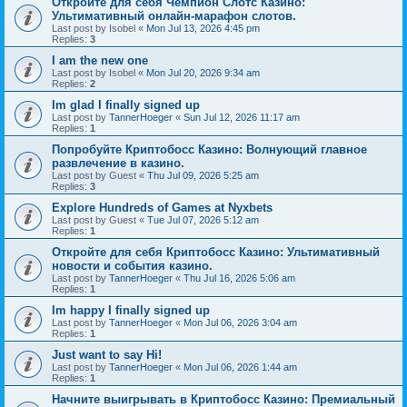
Откройте для себя Чемпион Слотс Казино:
Ультимативный онлайн-марафон слотов.
Last post by
Isobel
«
Mon Jul 13, 2026 4:45 pm
Replies:
3
I am the new one
Last post by
Isobel
«
Mon Jul 20, 2026 9:34 am
Replies:
2
Im glad I finally signed up
Last post by
TannerHoeger
«
Sun Jul 12, 2026 11:17 am
Replies:
1
Попробуйте Криптобосс Казино: Волнующий главное
развлечение в казино.
Last post by
Guest
«
Thu Jul 09, 2026 5:25 am
Replies:
3
Explore Hundreds of Games at Nyxbets
Last post by
Guest
«
Tue Jul 07, 2026 5:12 am
Replies:
1
Откройте для себя Криптобосс Казино: Ультимативный
новости и события казино.
Last post by
TannerHoeger
«
Thu Jul 16, 2026 5:06 am
Replies:
1
Im happy I finally signed up
Last post by
TannerHoeger
«
Mon Jul 06, 2026 3:04 am
Replies:
1
Just want to say Hi!
Last post by
TannerHoeger
«
Mon Jul 06, 2026 1:44 am
Replies:
1
Начните выигрывать в Криптобосс Казино: Премиальный