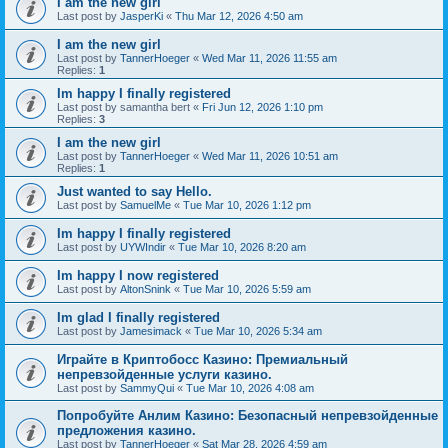
I am the new girl
Last post by
JasperKi
«
Thu Mar 12, 2026 4:50 am
I am the new girl
Last post by
TannerHoeger
«
Wed Mar 11, 2026 11:55 am
Replies:
1
Im happy I finally registered
Last post by
samantha bert
«
Fri Jun 12, 2026 1:10 pm
Replies:
3
I am the new girl
Last post by
TannerHoeger
«
Wed Mar 11, 2026 10:51 am
Replies:
1
Just wanted to say Hello.
Last post by
SamuelMe
«
Tue Mar 10, 2026 1:12 pm
Im happy I finally registered
Last post by
UYWIndir
«
Tue Mar 10, 2026 8:20 am
Im happy I now registered
Last post by
AltonSnink
«
Tue Mar 10, 2026 5:59 am
Im glad I finally registered
Last post by
Jamesimack
«
Tue Mar 10, 2026 5:34 am
Играйте в Криптобосс Казино: Премиальный
непревзойденные услуги казино.
Last post by
SammyQui
«
Tue Mar 10, 2026 4:08 am
Попробуйте Анлим Казино: Безопасный непревзойденные
предложения казино.
Last post by
TannerHoeger
«
Sat Mar 28, 2026 4:59 am