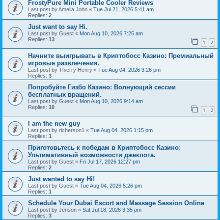
FrostyPure Mini Portable Cooler Reviews
Last post by
Amelia John
«
Tue Jul 21, 2026 5:41 am
Replies:
2
Just want to say Hi.
Last post by
Guest
«
Mon Aug 10, 2026 7:25 am
Replies:
13
1
2
Начните выигрывать в Криптобосс Казино: Премиальный
игровые развлечения.
Last post by
Thierry Henry
«
Tue Aug 04, 2026 3:26 pm
Replies:
3
Попробуйте Гизбо Казино: Волнующий сессии
бесплатных вращений.
Last post by
Guest
«
Mon Aug 10, 2026 9:14 am
Replies:
10
1
2
I am the new guy
Last post by
richerson1
«
Tue Aug 04, 2026 1:15 pm
Replies:
1
Приготовьтесь к победам в Криптобосс Казино:
Ультимативный возможности джекпота.
Last post by
Guest
«
Fri Jul 17, 2026 12:27 pm
Replies:
2
Just wanted to say Hi!
Last post by
Guest
«
Tue Aug 04, 2026 5:26 pm
Replies:
1
Schedule Your Dubai Escort and Massage Session Online
Last post by
Jenson
«
Sat Jul 18, 2026 3:35 pm
Replies:
3