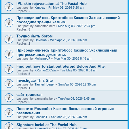
IPL skin rejuvenation at The Facial Hub
Last post by
Kimbex
«
Fri May 01, 2026 5:20 am
Replies:
2
Присоединяйтесь Криптобосс Казино: Захватывающий
последние тренды казино.
Last post by
samantha bert
«
Mon Aug 03, 2026 2:24 pm
Replies:
5
Трудно быть богом
Last post by
Davidlah
«
Wed Apr 29, 2026 9:06 pm
Replies:
2
Присоединяйтесь Криптобосс Казино: Эксклюзивный
прогрессивные джекпоты.
Last post by
MohamedF
«
Mon Mar 30, 2026 8:48 am
Find out how To start out Steroid Before And After
Last post by
XRumer23Calia
«
Tue May 05, 2026 8:01 am
Replies:
5
Investigate This Site
Last post by
TannerHoeger
«
Sun Apr 05, 2026 12:30 pm
Replies:
1
сайт трипскан
Last post by
samantha bert
«
Tue Aug 04, 2026 5:45 am
Replies:
5
Посетите Раменбет Казино: Эксклюзивный игровые
развлечения.
Last post by
LeonidaT
«
Sat Mar 28, 2026 6:46 am
Signature facial at The Facial Hub
Last post by
SharronN
«
Fri Mar 27, 2026 6:17 am