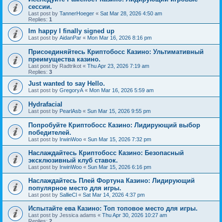
сессии.
Last post by
TannerHoeger
«
Sat Mar 28, 2026 4:50 am
Replies:
1
Im happy I finally signed up
Last post by
AidanPar
«
Mon Mar 16, 2026 8:16 pm
Присоединяйтесь Криптобосс Казино: Ультимативный
преимущества казино.
Last post by
Radtrikot
«
Thu Apr 23, 2026 7:19 am
Replies:
3
Just wanted to say Hello.
Last post by
GregoryA
«
Mon Mar 16, 2026 5:59 am
Hydrafacial
Last post by
PearlAsb
«
Sun Mar 15, 2026 9:55 pm
Попробуйте Криптобосс Казино: Лидирующий выбор
победителей.
Last post by
IrwinWoo
«
Sun Mar 15, 2026 7:32 pm
Наслаждайтесь Криптобосс Казино: Безопасный
эксклюзивный клуб ставок.
Last post by
IrwinWoo
«
Sun Mar 15, 2026 6:16 pm
Наслаждайтесь Плей Фортуна Казино: Лидирующий
популярное место для игры.
Last post by
SallieCl
«
Sat Mar 14, 2026 4:37 pm
Испытайте ева Казино: Топ топовое место для игры.
Last post by
Jessica adams
«
Thu Apr 30, 2026 10:27 am
Replies:
2