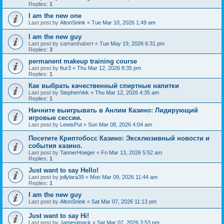
Replies:
1
I am the new one
Last post by
AltonSnink
«
Tue Mar 10, 2026 1:49 am
I am the new guy
Last post by
samanthabert
«
Tue May 19, 2026 6:31 pm
Replies:
3
permanent makeup training course
Last post by
ftur3
«
Thu Mar 12, 2026 8:35 pm
Replies:
1
Как выбрать качественный спиртные напитки
Last post by
StephenVek
«
Thu Mar 12, 2026 4:35 am
Replies:
1
Начните выигрывать в Анлим Казино: Лидирующий
игровые сессии.
Last post by
LewisPut
«
Sun Mar 08, 2026 4:04 am
Посетите Криптобосс Казино: Эксклюзивный новости и
события казино.
Last post by
TannerHoeger
«
Fri Mar 13, 2026 5:52 am
Replies:
1
Just want to say Hello!
Last post by
jollylara39
«
Mon Mar 09, 2026 11:44 am
Replies:
1
I am the new guy
Last post by
AltonSnink
«
Sat Mar 07, 2026 11:13 pm
Just want to say Hi!
Last post by
Jamesimack
«
Sat Mar 07, 2026 3:53 pm