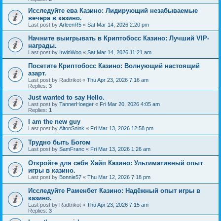
Исследуйте ева Казино: Лидирующий незабываемые
вечера в казино.
Last post by
ArleenR5
«
Sat Mar 14, 2026 2:20 pm
Начните выигрывать в Криптобосс Казино: Лучший VIP-
награды.
Last post by
IrwinWoo
«
Sat Mar 14, 2026 11:21 am
Посетите Криптобосс Казино: Волнующий настоящий
азарт.
Last post by
Radtrikot
«
Thu Apr 23, 2026 7:16 am
Replies:
3
Just wanted to say Hello.
Last post by
TannerHoeger
«
Fri Mar 20, 2026 4:05 am
Replies:
1
I am the new guy
Last post by
AltonSnink
«
Fri Mar 13, 2026 12:58 pm
Трудно быть Богом
Last post by
SamFranc
«
Fri Mar 13, 2026 1:26 am
Откройте для себя Хайп Казино: Ультимативный опыт
игры в казино.
Last post by
Bonnie57
«
Thu Mar 12, 2026 7:18 pm
Исследуйте Раменбет Казино: Надёжный опыт игры в
казино.
Last post by
Radtrikot
«
Thu Apr 23, 2026 7:15 am
Replies:
3