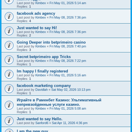
Last post by
Kimbex
«
Fri May 01, 2026 5:14 am
Replies:
1
facebook ads agency
Last post by
Kimbex
«
Fri May 08, 2026 7:36 pm
Replies:
4
Just wanted to say Hi!
Last post by
Kimbex
«
Fri May 08, 2026 7:36 pm
Replies:
2
Going Deeper into betprimeiro casino
Last post by
Kimbex
«
Fri May 08, 2026 7:40 pm
Replies:
3
Secret betprimeiro app Tricks
Last post by
Kimbex
«
Fri May 08, 2026 7:22 pm
Replies:
1
Im happy I finally registered
Last post by
Kimbex
«
Fri May 01, 2026 5:16 am
Replies:
1
facebook marketing company
Last post by
Davidlah
«
Sat May 02, 2026 10:13 pm
Replies:
1
Играйте в Раменбет Казино: Ультимативный
непревзойденные услуги казино.
Last post by
Kimbex
«
Fri May 01, 2026 5:08 am
Replies:
1
Just wanted to say Hello.
Last post by
Sanford6
«
Sat Apr 11, 2026 4:36 pm
I am the new guy