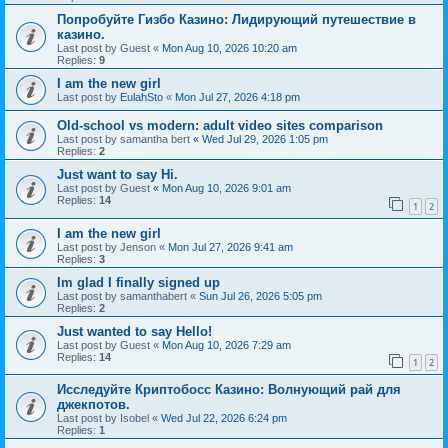
Попробуйте Гизбо Казино: Лидирующий путешествие в
казино.
Last post by
Guest
«
Mon Aug 10, 2026 10:20 am
Replies:
9
I am the new girl
Last post by
EulahSto
«
Mon Jul 27, 2026 4:18 pm
Old-school vs modern: adult video sites comparison
Last post by
samantha bert
«
Wed Jul 29, 2026 1:05 pm
Replies:
2
Just want to say Hi.
Last post by
Guest
«
Mon Aug 10, 2026 9:01 am
Replies:
14
1
2
I am the new girl
Last post by
Jenson
«
Mon Jul 27, 2026 9:41 am
Replies:
3
Im glad I finally signed up
Last post by
samanthabert
«
Sun Jul 26, 2026 5:05 pm
Replies:
2
Just wanted to say Hello!
Last post by
Guest
«
Mon Aug 10, 2026 7:29 am
Replies:
14
1
2
Исследуйте Криптобосс Казино: Волнующий рай для
джекпотов.
Last post by
Isobel
«
Wed Jul 22, 2026 6:24 pm
Replies:
1