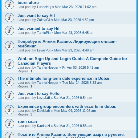
tours uluru
Last post by
LuannHuj
«
Mon Mar 23, 2026 11:02 pm
Just want to say Hi!
Last post by
ZulmaGil
«
Mon Mar 23, 2026 4:52 pm
Just wanted to say Hi!
Last post by
TamiePin
«
Mon Mar 23, 2026 6:45 am
Попробуйте Анлим Казино: Лидирующий онлайн-
гемблинг.
Last post by
LewisPut
«
Mon Mar 23, 2026 4:48 am
WinLion Sign Up and Login Guide: A Complete Guide for
Canadian Players
Last post by
TannerHoeger
«
Fri Apr 03, 2026 5:42 am
Replies:
1
The ultimate long-term date experience in Dubai.
Last post by
TannerHoeger
«
Tue Mar 24, 2026 8:33 am
Replies:
1
Just want to say Hello.
Last post by
LoydJaff
«
Sat Mar 21, 2026 9:54 pm
Experience group encounters with escorts in dubai.
Last post by
Davidlah
«
Mon May 04, 2026 11:08 am
Replies:
3
трип скан
Last post by
KatrinaH
«
Sat Mar 21, 2026 9:56 am
Посетите Анлим Казино: Волнующий азарт в рулетке.