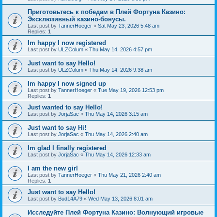
Приготовьтесь к победам в Плей Фортуна Казино:
Эксклюзивный казино-бонусы.
Last post by
TannerHoeger
«
Sat May 23, 2026 5:48 am
Replies:
1
Im happy I now registered
Last post by
ULZColum
«
Thu May 14, 2026 4:57 pm
Just want to say Hello!
Last post by
ULZColum
«
Thu May 14, 2026 9:38 am
Im happy I now signed up
Last post by
TannerHoeger
«
Tue May 19, 2026 12:53 pm
Replies:
1
Just wanted to say Hello!
Last post by
JorjaSac
«
Thu May 14, 2026 3:15 am
Just want to say Hi!
Last post by
JorjaSac
«
Thu May 14, 2026 2:40 am
Im glad I finally registered
Last post by
JorjaSac
«
Thu May 14, 2026 12:33 am
I am the new girl
Last post by
TannerHoeger
«
Thu May 21, 2026 2:40 am
Replies:
1
Just want to say Hello!
Last post by
Bud14A79
«
Wed May 13, 2026 8:01 am
Исследуйте Плей Фортуна Казино: Волнующий игровые