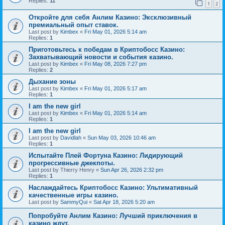
Replies:
11
1
2
Откройте для себя Анлим Казино: Эксклюзивный
премиальный опыт ставок.
Last post by
Kimbex
«
Fri May 01, 2026 5:14 am
Replies:
1
Приготовьтесь к победам в Криптобосс Казино:
Захватывающий новости и события казино.
Last post by
Kimbex
«
Fri May 08, 2026 7:27 pm
Replies:
2
Дыхание зоны
Last post by
Kimbex
«
Fri May 01, 2026 5:17 am
Replies:
1
I am the new girl
Last post by
Kimbex
«
Fri May 01, 2026 5:14 am
Replies:
1
I am the new girl
Last post by
Davidlah
«
Sun May 03, 2026 10:46 am
Replies:
1
Испытайте Плей Фортуна Казино: Лидирующий
прогрессивные джекпоты.
Last post by
Thierry Henry
«
Sun Apr 26, 2026 2:32 pm
Replies:
1
Наслаждайтесь Криптобосс Казино: Ультимативный
качественные игры казино.
Last post by
SammyQui
«
Sat Apr 18, 2026 5:20 am
Попробуйте Анлим Казино: Лучший приключения в
казино ждут.