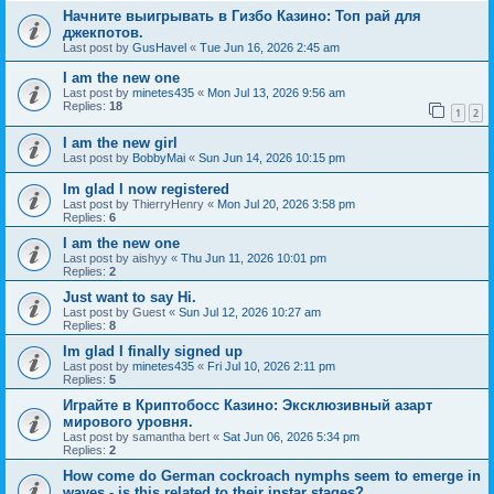
Начните выигрывать в Гизбо Казино: Топ рай для
джекпотов.
Last post by
GusHavel
«
Tue Jun 16, 2026 2:45 am
I am the new one
Last post by
minetes435
«
Mon Jul 13, 2026 9:56 am
Replies:
18
1
2
I am the new girl
Last post by
BobbyMai
«
Sun Jun 14, 2026 10:15 pm
Im glad I now registered
Last post by
ThierryHenry
«
Mon Jul 20, 2026 3:58 pm
Replies:
6
I am the new one
Last post by
aishyy
«
Thu Jun 11, 2026 10:01 pm
Replies:
2
Just want to say Hi.
Last post by
Guest
«
Sun Jul 12, 2026 10:27 am
Replies:
8
Im glad I finally signed up
Last post by
minetes435
«
Fri Jul 10, 2026 2:11 pm
Replies:
5
Играйте в Криптобосс Казино: Эксклюзивный азарт
мирового уровня.
Last post by
samantha bert
«
Sat Jun 06, 2026 5:34 pm
Replies:
2
How come do German cockroach nymphs seem to emerge in
waves - is this related to their instar stages?