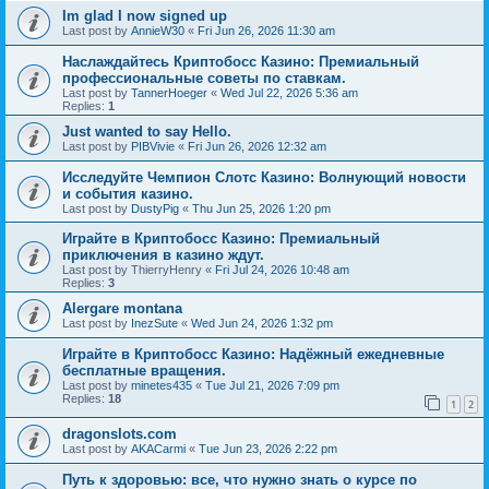
Im glad I now signed up
Last post by
AnnieW30
«
Fri Jun 26, 2026 11:30 am
Наслаждайтесь Криптобосс Казино: Премиальный
профессиональные советы по ставкам.
Last post by
TannerHoeger
«
Wed Jul 22, 2026 5:36 am
Replies:
1
Just wanted to say Hello.
Last post by
PIBVivie
«
Fri Jun 26, 2026 12:32 am
Исследуйте Чемпион Слотс Казино: Волнующий новости
и события казино.
Last post by
DustyPig
«
Thu Jun 25, 2026 1:20 pm
Играйте в Криптобосс Казино: Премиальный
приключения в казино ждут.
Last post by
ThierryHenry
«
Fri Jul 24, 2026 10:48 am
Replies:
3
Alergare montana
Last post by
InezSute
«
Wed Jun 24, 2026 1:32 pm
Играйте в Криптобосс Казино: Надёжный ежедневные
бесплатные вращения.
Last post by
minetes435
«
Tue Jul 21, 2026 7:09 pm
Replies:
18
1
2
dragonslots.com
Last post by
AKACarmi
«
Tue Jun 23, 2026 2:22 pm
Путь к здоровью: все, что нужно знать о курсе по