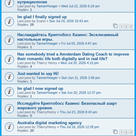
нутрициологии
Last post by
TannerHoeger
«
Wed Jul 22, 2026 6:18 am
Replies:
1
Im glad I finally signed up
Last post by
Guest
«
Sun Jul 19, 2026 10:43 am
Replies:
29
1
2
3
Наслаждайтесь Криптобосс Казино: Эксклюзивный
настольные игры.
Last post by
TannerHoeger
«
Fri Jul 03, 2026 4:47 am
Replies:
1
Has somebody tried a Amsterdam Dating Coach to improve
their romantic life both digitally and in real life?
Last post by
Thierry Henry
«
Mon Jul 20, 2026 4:15 pm
Replies:
4
Just wanted to say Hi!
Last post by
TannerHoeger
«
Sun Jun 21, 2026 1:56 pm
Replies:
1
Im glad I now signed up
Last post by
TannerHoeger
«
Sat Jun 20, 2026 12:37 pm
Replies:
1
Исследуйте Криптобосс Казино: Безопасный азарт
мирового уровня.
Last post by
ThierryHenry
«
Thu Jul 23, 2026 8:43 am
Replies:
5
Australia digital marketing agency
Last post by
ThierryHenry
«
Thu Jul 16, 2026 12:28 pm
Replies:
20
1
2
3