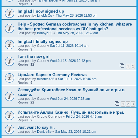
Last post by
TannerHoeger
«
Fri Jun 19, 2026 5:58 am
Replies:
1
Im glad I now signed up
Last post by
LinoMcCo
«
Thu May 28, 2026 11:53 pm
Help - Spotted German cockroaches in my kitchen, what are
the best professional services vs DIY bait gels?
Last post by
BobbyeF5
«
Thu May 28, 2026 12:52 am
Im glad I finally signed up
Last post by
Guest
«
Sat Jul 11, 2026 10:14 am
Replies:
9
I am the new girl
Last post by
Guest
«
Wed Jul 15, 2026 12:42 pm
Replies:
12
1
2
LipoJaro Kapseln Germany Reviews
Last post by
minetes435
«
Sat Jul 11, 2026 10:46 am
Replies:
9
Исследуйте Криптобосс Казино: Лучший опыт игры в
казино.
Last post by
Guest
«
Wed Jun 24, 2026 7:15 am
Replies:
22
1
2
3
Испытайте Анлим Казино: Лучший настольные игры.
Last post by
Crypto Currency
«
Fri Jul 24, 2026 4:45 am
Replies:
2
Just want to say Hi.
Last post by
DeniceSe
«
Sat May 23, 2026 10:21 pm