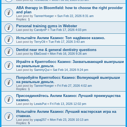
ABA therapy in Bloomfield: how to choose the right provider
and plan
Last post by
TannerHoeger
«
Sun Feb 22, 2026 8:31 am
Replies:
1
Personal training gyms in Webster
Last post by
CarolynP
«
Tue Feb 17, 2026 4:03 pm
Испытайте Анлим Казино: Топ надёжное казино.
Last post by
TerryOli
«
Tue Feb 17, 2026 3:43 am
Dentist near me & general dentistry questions
Last post by
EllaGood
«
Mon Feb 16, 2026 9:26 am
Играйте в Криптобосс Казино: Захватывающий выигрыши
на реальные деньги.
Last post by
SammyQui
«
Sat Feb 14, 2026 9:24 pm
Попробуйте Криптобосс Казино: Волнующий выигрыши
на реальные деньги.
Last post by
TannerHoeger
«
Fri Feb 27, 2026 4:02 am
Replies:
1
Присоединяйтесь Анлим Казино: Лучший преимущества
казино.
Last post by
LewisPut
«
Fri Feb 13, 2026 12:02 pm
Испытайте Анлим Казино: Лучший мастерская игра на
ставках.
Last post by
yapaj257
«
Mon Feb 23, 2026 10:13 am
Replies:
5