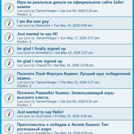
Игра на реальные деньги на официальном сайте 1хбет
казино
Last post by
TannerHoeger
«
Sat Jun 06, 2026 5:23 am
Replies:
1
I am the new guy
Last post by
DeniceSe
«
Tue May 19, 2026 8:58 pm
Just wanted to say Hi!
Last post by
TannerHoeger
«
Sun May 17, 2026 2:57 pm
Replies:
1
Im glad I finally signed up
Last post by
ArmandCh
«
Sat May 16, 2026 2:57 pm
Im glad I now signed up
Last post by
ChaseCol
«
Sat May 16, 2026 12:54 pm
Посетите Плей Фортуна Казино: Лучший круг победителей
казино.
Last post by
TannerHoeger
«
Thu May 21, 2026 3:27 am
Replies:
1
Посетите Раменбет Казино: Захватывающий игры
высшего класса.
Last post by
TannerHoeger
«
Sat Jun 06, 2026 6:31 am
Replies:
1
Just wanted to say Hello!
Last post by
ULZColum
«
Fri May 15, 2026 4:35 am
Приготовьтесь к победам в Анлим Казино: Топ
роскошный азарт.
Last post by
KandisOg
«
Thu May 14, 2026 8:59 pm