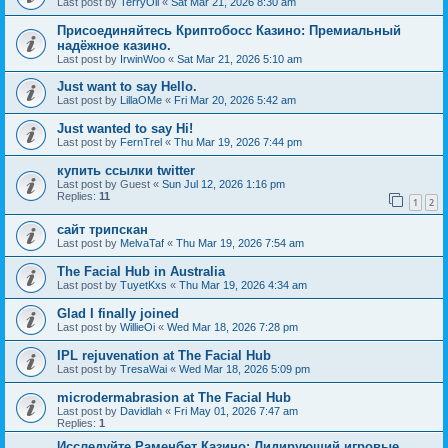
Last post by
TerryOli
«
Sat Mar 21, 2026 8:30 am
Присоединяйтесь Криптобосс Казино: Премиальный
надёжное казино.
Last post by
IrwinWoo
«
Sat Mar 21, 2026 5:10 am
Just want to say Hello.
Last post by
LillaOMe
«
Fri Mar 20, 2026 5:42 am
Just wanted to say Hi!
Last post by
FernTrel
«
Thu Mar 19, 2026 7:44 pm
купить ссылки twitter
Last post by
Guest
«
Sun Jul 12, 2026 1:16 pm
Replies:
11
1
2
сайт трипскан
Last post by
MelvaTaf
«
Thu Mar 19, 2026 7:54 am
The Facial Hub in Australia
Last post by
TuyetKxs
«
Thu Mar 19, 2026 4:34 am
Glad I finally joined
Last post by
WillieOi
«
Wed Mar 18, 2026 7:28 pm
IPL rejuvenation at The Facial Hub
Last post by
TresaWai
«
Wed Mar 18, 2026 5:09 pm
microdermabrasion at The Facial Hub
Last post by
Davidlah
«
Fri May 01, 2026 7:47 am
Replies:
1
Исследуйте Раменбет Казино: Лидирующий игровые