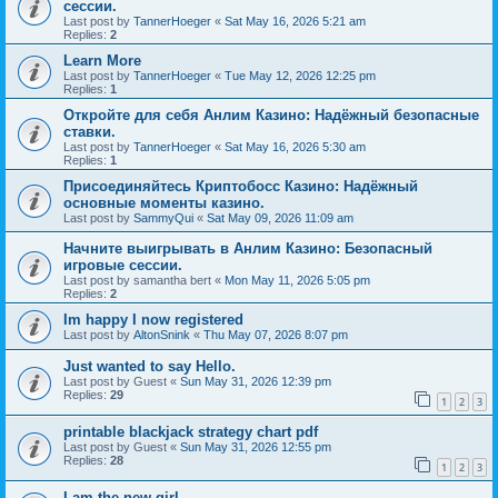
сессии.
Last post by
TannerHoeger
«
Sat May 16, 2026 5:21 am
Replies:
2
Learn More
Last post by
TannerHoeger
«
Tue May 12, 2026 12:25 pm
Replies:
1
Откройте для себя Анлим Казино: Надёжный безопасные
ставки.
Last post by
TannerHoeger
«
Sat May 16, 2026 5:30 am
Replies:
1
Присоединяйтесь Криптобосс Казино: Надёжный
основные моменты казино.
Last post by
SammyQui
«
Sat May 09, 2026 11:09 am
Начните выигрывать в Анлим Казино: Безопасный
игровые сессии.
Last post by
samantha bert
«
Mon May 11, 2026 5:05 pm
Replies:
2
Im happy I now registered
Last post by
AltonSnink
«
Thu May 07, 2026 8:07 pm
Just wanted to say Hello.
Last post by
Guest
«
Sun May 31, 2026 12:39 pm
Replies:
29
1
2
3
printable blackjack strategy chart pdf
Last post by
Guest
«
Sun May 31, 2026 12:55 pm
Replies:
28
1
2
3
I am the new girl