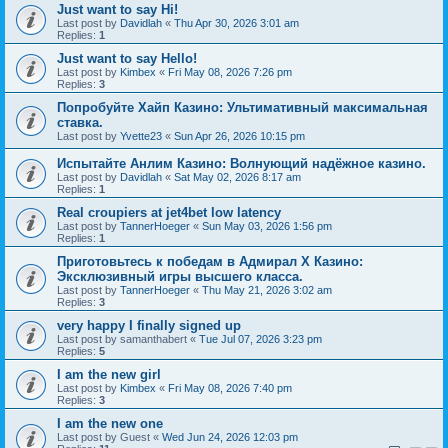
Just want to say Hi!
Last post by
Davidlah
«
Thu Apr 30, 2026 3:01 am
Replies:
1
Just want to say Hello!
Last post by
Kimbex
«
Fri May 08, 2026 7:26 pm
Replies:
3
Попробуйте Хайп Казино: Ультимативный максимальная
ставка.
Last post by
Yvette23
«
Sun Apr 26, 2026 10:15 pm
Испытайте Анлим Казино: Волнующий надёжное казино.
Last post by
Davidlah
«
Sat May 02, 2026 8:17 am
Replies:
1
Real croupiers at jet4bet low latency
Last post by
TannerHoeger
«
Sun May 03, 2026 1:56 pm
Replies:
1
Приготовьтесь к победам в Адмирал Х Казино:
Эксклюзивный игры высшего класса.
Last post by
TannerHoeger
«
Thu May 21, 2026 3:02 am
Replies:
3
very happy I finally signed up
Last post by
samanthabert
«
Tue Jul 07, 2026 3:23 pm
Replies:
5
I am the new girl
Last post by
Kimbex
«
Fri May 08, 2026 7:40 pm
Replies:
3
I am the new one
Last post by
Guest
«
Wed Jun 24, 2026 12:03 pm