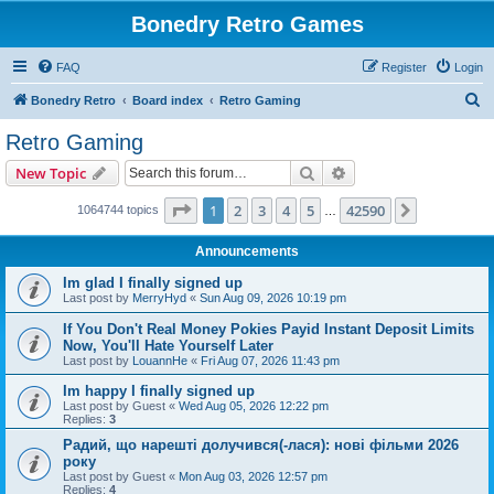
Bonedry Retro Games
FAQ
Register
Login
S
Bonedry Retro
Board index
Retro Gaming
e
Retro Gaming
a
Search
Advanced search
New Topic
r
c
Page
1
of
42590
1
2
3
4
5
42590
Next
1064744 topics
…
h
Announcements
Im glad I finally signed up
Last post by
MerryHyd
«
Sun Aug 09, 2026 10:19 pm
If You Don't Real Money Pokies Payid Instant Deposit Limits
Now, You'll Hate Yourself Later
Last post by
LouannHe
«
Fri Aug 07, 2026 11:43 pm
Im happy I finally signed up
Last post by
Guest
«
Wed Aug 05, 2026 12:22 pm
Replies:
3
Радий, що нарешті долучився(-лася): нові фільми 2026
року
Last post by
Guest
«
Mon Aug 03, 2026 12:57 pm
Replies:
4