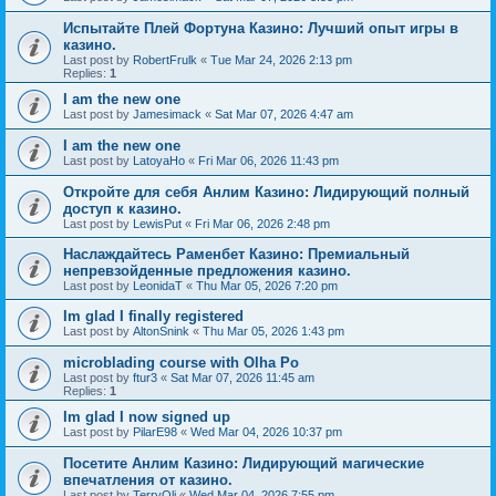
Испытайте Плей Фортуна Казино: Лучший опыт игры в
казино.
Last post by
RobertFrulk
«
Tue Mar 24, 2026 2:13 pm
Replies:
1
I am the new one
Last post by
Jamesimack
«
Sat Mar 07, 2026 4:47 am
I am the new one
Last post by
LatoyaHo
«
Fri Mar 06, 2026 11:43 pm
Откройте для себя Анлим Казино: Лидирующий полный
доступ к казино.
Last post by
LewisPut
«
Fri Mar 06, 2026 2:48 pm
Наслаждайтесь Раменбет Казино: Премиальный
непревзойденные предложения казино.
Last post by
LeonidaT
«
Thu Mar 05, 2026 7:20 pm
Im glad I finally registered
Last post by
AltonSnink
«
Thu Mar 05, 2026 1:43 pm
microblading course with Olha Po
Last post by
ftur3
«
Sat Mar 07, 2026 11:45 am
Replies:
1
Im glad I now signed up
Last post by
PilarE98
«
Wed Mar 04, 2026 10:37 pm
Посетите Анлим Казино: Лидирующий магические
впечатления от казино.
Last post by
TerryOli
«
Wed Mar 04, 2026 7:55 pm