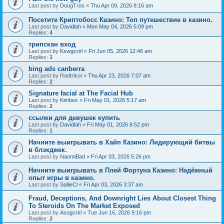
Last post by
DougTros
«
Thu Apr 09, 2026 8:16 am
Посетите Криптобосс Казино: Топ путешествие в казино.
Last post by
Davidlah
«
Mon May 04, 2026 5:09 pm
Replies:
4
трипскан вход
Last post by
Kswgcrirl
«
Fri Jun 05, 2026 12:46 am
Replies:
1
bing ads canberra
Last post by
Radtrikot
«
Thu Apr 23, 2026 7:07 am
Replies:
2
Signature facial at The Facial Hub
Last post by
Kimbex
«
Fri May 01, 2026 5:17 am
Replies:
2
ссылки для девушек купить
Last post by
Davidlah
«
Fri May 01, 2026 8:52 pm
Replies:
1
Начните выигрывать в Хайп Казино: Лидирующий битвы
в блэкджек.
Last post by
NaomiBad
«
Fri Apr 03, 2026 5:26 pm
Начните выигрывать в Плей Фортуна Казино: Надёжный
опыт игры в казино.
Last post by
SallieCl
«
Fri Apr 03, 2026 3:37 am
Fraud, Deceptions, And Downright Lies About Closest Thing
To Steroids On The Market Exposed
Last post by
Asogcrirl
«
Tue Jun 16, 2026 9:16 pm
Replies:
2