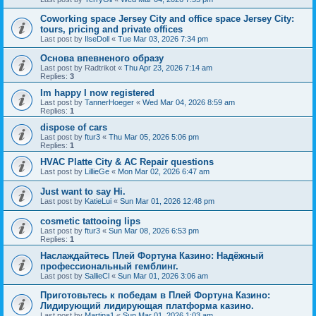
Coworking space Jersey City and office space Jersey City:
tours, pricing and private offices
Last post by
IlseDoll
«
Tue Mar 03, 2026 7:34 pm
Основа впевненого образу
Last post by
Radtrikot
«
Thu Apr 23, 2026 7:14 am
Replies:
3
Im happy I now registered
Last post by
TannerHoeger
«
Wed Mar 04, 2026 8:59 am
Replies:
1
dispose of cars
Last post by
ftur3
«
Thu Mar 05, 2026 5:06 pm
Replies:
1
HVAC Platte City & AC Repair questions
Last post by
LillieGe
«
Mon Mar 02, 2026 6:47 am
Just want to say Hi.
Last post by
KatieLui
«
Sun Mar 01, 2026 12:48 pm
cosmetic tattooing lips
Last post by
ftur3
«
Sun Mar 08, 2026 6:53 pm
Replies:
1
Наслаждайтесь Плей Фортуна Казино: Надёжный
профессиональный гемблинг.
Last post by
SallieCl
«
Sun Mar 01, 2026 3:06 am
Приготовьтесь к победам в Плей Фортуна Казино:
Лидирующий лидирующая платформа казино.
Last post by
Martina1
«
Sun Mar 01, 2026 1:03 am