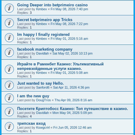
Going Deeper into betprimeiro casino
Last post by
Kimbex
«
Fri May 08, 2026 7:40 pm
Replies:
3
Secret betprimeiro app Tricks
Last post by
Kimbex
«
Fri May 08, 2026 7:22 pm
Replies:
1
Im happy I finally registered
Last post by
Kimbex
«
Fri May 01, 2026 5:16 am
Replies:
1
facebook marketing company
Last post by
Davidlah
«
Sat May 02, 2026 10:13 pm
Replies:
1
Играйте в Раменбет Казино: Ультимативный
непревзойденные услуги казино.
Last post by
Kimbex
«
Fri May 01, 2026 5:08 am
Replies:
1
Just wanted to say Hello.
Last post by
Sanford6
«
Sat Apr 11, 2026 4:36 pm
I am the new guy
Last post by
DougTros
«
Thu Apr 09, 2026 8:16 am
Посетите Криптобосс Казино: Топ путешествие в казино.
Last post by
Davidlah
«
Mon May 04, 2026 5:09 pm
Replies:
4
трипскан вход
Last post by
Kswgcrirl
«
Fri Jun 05, 2026 12:46 am
Replies:
1