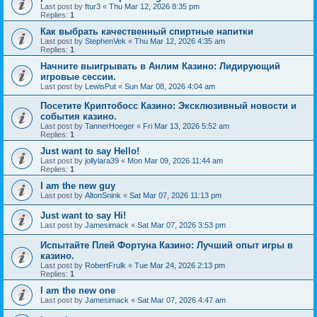
Last post by
ftur3
«
Thu Mar 12, 2026 8:35 pm
Replies:
1
Как выбрать качественный спиртные напитки
Last post by
StephenVek
«
Thu Mar 12, 2026 4:35 am
Replies:
1
Начните выигрывать в Анлим Казино: Лидирующий
игровые сессии.
Last post by
LewisPut
«
Sun Mar 08, 2026 4:04 am
Посетите Криптобосс Казино: Эксклюзивный новости и
события казино.
Last post by
TannerHoeger
«
Fri Mar 13, 2026 5:52 am
Replies:
1
Just want to say Hello!
Last post by
jollylara39
«
Mon Mar 09, 2026 11:44 am
Replies:
1
I am the new guy
Last post by
AltonSnink
«
Sat Mar 07, 2026 11:13 pm
Just want to say Hi!
Last post by
Jamesimack
«
Sat Mar 07, 2026 3:53 pm
Испытайте Плей Фортуна Казино: Лучший опыт игры в
казино.
Last post by
RobertFrulk
«
Tue Mar 24, 2026 2:13 pm
Replies:
1
I am the new one
Last post by
Jamesimack
«
Sat Mar 07, 2026 4:47 am