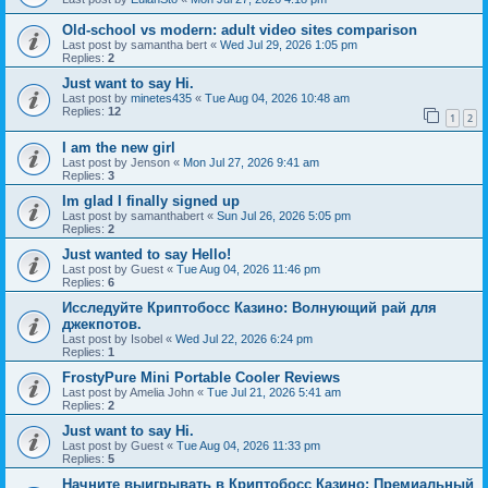
Old-school vs modern: adult video sites comparison
Last post by
samantha bert
«
Wed Jul 29, 2026 1:05 pm
Replies:
2
Just want to say Hi.
Last post by
minetes435
«
Tue Aug 04, 2026 10:48 am
Replies:
12
1
2
I am the new girl
Last post by
Jenson
«
Mon Jul 27, 2026 9:41 am
Replies:
3
Im glad I finally signed up
Last post by
samanthabert
«
Sun Jul 26, 2026 5:05 pm
Replies:
2
Just wanted to say Hello!
Last post by
Guest
«
Tue Aug 04, 2026 11:46 pm
Replies:
6
Исследуйте Криптобосс Казино: Волнующий рай для
джекпотов.
Last post by
Isobel
«
Wed Jul 22, 2026 6:24 pm
Replies:
1
FrostyPure Mini Portable Cooler Reviews
Last post by
Amelia John
«
Tue Jul 21, 2026 5:41 am
Replies:
2
Just want to say Hi.
Last post by
Guest
«
Tue Aug 04, 2026 11:33 pm
Replies:
5
Начните выигрывать в Криптобосс Казино: Премиальный