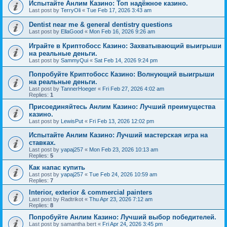
Испытайте Анлим Казино: Топ надёжное казино.
Last post by
TerryOli
«
Tue Feb 17, 2026 3:43 am
Dentist near me & general dentistry questions
Last post by
EllaGood
«
Mon Feb 16, 2026 9:26 am
Играйте в Криптобосс Казино: Захватывающий выигрыши
на реальные деньги.
Last post by
SammyQui
«
Sat Feb 14, 2026 9:24 pm
Попробуйте Криптобосс Казино: Волнующий выигрыши
на реальные деньги.
Last post by
TannerHoeger
«
Fri Feb 27, 2026 4:02 am
Replies:
1
Присоединяйтесь Анлим Казино: Лучший преимущества
казино.
Last post by
LewisPut
«
Fri Feb 13, 2026 12:02 pm
Испытайте Анлим Казино: Лучший мастерская игра на
ставках.
Last post by
yapaj257
«
Mon Feb 23, 2026 10:13 am
Replies:
5
Как напас купить
Last post by
yapaj257
«
Tue Feb 24, 2026 10:59 am
Replies:
7
Interior, exterior & commercial painters
Last post by
Radtrikot
«
Thu Apr 23, 2026 7:12 am
Replies:
8
Попробуйте Анлим Казино: Лучший выбор победителей.
Last post by
samantha bert
«
Fri Apr 24, 2026 3:45 pm