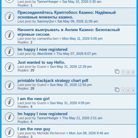
Last post by
TannerHoeger
«
Sat May 16, 2026 5:30 am
Replies:
1
Присоединяйтесь Криптобосс Казино: Надёжный
основные моменты казино.
Last post by
SammyQui
«
Sat May 09, 2026 11:09 am
Начните выигрывать в Анлим Казино: Безопасный
игровые сессии.
Last post by
samantha bert
«
Mon May 11, 2026 5:05 pm
Replies:
2
Im happy I now registered
Last post by
AltonSnink
«
Thu May 07, 2026 8:07 pm
Just wanted to say Hello.
Last post by
Guest
«
Sun May 31, 2026 12:39 pm
Replies:
29
1
2
3
printable blackjack strategy chart pdf
Last post by
Guest
«
Sun May 31, 2026 12:55 pm
Replies:
28
1
2
3
I am the new girl
Last post by
Guest
«
Sun May 31, 2026 4:09 pm
Replies:
9
Im happy I now registered
Last post by
TannerHoeger
«
Thu May 21, 2026 2:51 am
Replies:
4
I am the new guy
Last post by
Michelle Richerson
«
Mon Jun 08, 2026 8:46 am
Replies:
3