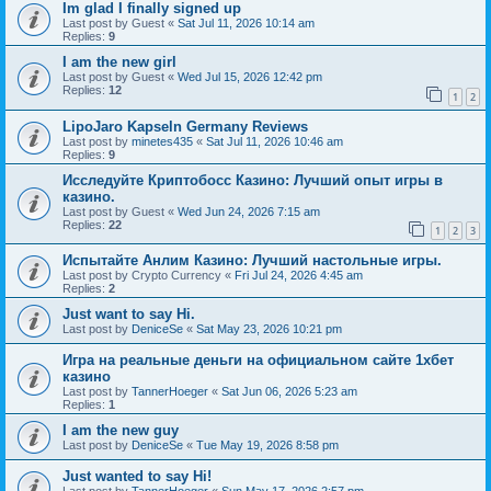
Im glad I finally signed up
Last post by
Guest
«
Sat Jul 11, 2026 10:14 am
Replies:
9
I am the new girl
Last post by
Guest
«
Wed Jul 15, 2026 12:42 pm
Replies:
12
1
2
LipoJaro Kapseln Germany Reviews
Last post by
minetes435
«
Sat Jul 11, 2026 10:46 am
Replies:
9
Исследуйте Криптобосс Казино: Лучший опыт игры в
казино.
Last post by
Guest
«
Wed Jun 24, 2026 7:15 am
Replies:
22
1
2
3
Испытайте Анлим Казино: Лучший настольные игры.
Last post by
Crypto Currency
«
Fri Jul 24, 2026 4:45 am
Replies:
2
Just want to say Hi.
Last post by
DeniceSe
«
Sat May 23, 2026 10:21 pm
Игра на реальные деньги на официальном сайте 1хбет
казино
Last post by
TannerHoeger
«
Sat Jun 06, 2026 5:23 am
Replies:
1
I am the new guy
Last post by
DeniceSe
«
Tue May 19, 2026 8:58 pm
Just wanted to say Hi!