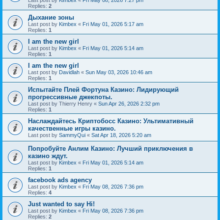
Last post by
Kimbex
«
Fri May 08, 2026 7:27 pm
Replies:
2
Дыхание зоны
Last post by
Kimbex
«
Fri May 01, 2026 5:17 am
Replies:
1
I am the new girl
Last post by
Kimbex
«
Fri May 01, 2026 5:14 am
Replies:
1
I am the new girl
Last post by
Davidlah
«
Sun May 03, 2026 10:46 am
Replies:
1
Испытайте Плей Фортуна Казино: Лидирующий
прогрессивные джекпоты.
Last post by
Thierry Henry
«
Sun Apr 26, 2026 2:32 pm
Replies:
1
Наслаждайтесь Криптобосс Казино: Ультимативный
качественные игры казино.
Last post by
SammyQui
«
Sat Apr 18, 2026 5:20 am
Попробуйте Анлим Казино: Лучший приключения в
казино ждут.
Last post by
Kimbex
«
Fri May 01, 2026 5:14 am
Replies:
1
facebook ads agency
Last post by
Kimbex
«
Fri May 08, 2026 7:36 pm
Replies:
4
Just wanted to say Hi!
Last post by
Kimbex
«
Fri May 08, 2026 7:36 pm
Replies:
2