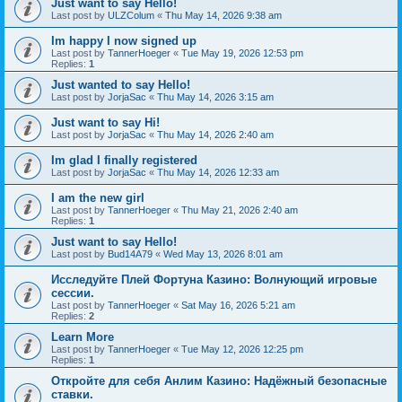
Just want to say Hello!
Last post by
ULZColum
«
Thu May 14, 2026 9:38 am
Im happy I now signed up
Last post by
TannerHoeger
«
Tue May 19, 2026 12:53 pm
Replies:
1
Just wanted to say Hello!
Last post by
JorjaSac
«
Thu May 14, 2026 3:15 am
Just want to say Hi!
Last post by
JorjaSac
«
Thu May 14, 2026 2:40 am
Im glad I finally registered
Last post by
JorjaSac
«
Thu May 14, 2026 12:33 am
I am the new girl
Last post by
TannerHoeger
«
Thu May 21, 2026 2:40 am
Replies:
1
Just want to say Hello!
Last post by
Bud14A79
«
Wed May 13, 2026 8:01 am
Исследуйте Плей Фортуна Казино: Волнующий игровые
сессии.
Last post by
TannerHoeger
«
Sat May 16, 2026 5:21 am
Replies:
2
Learn More
Last post by
TannerHoeger
«
Tue May 12, 2026 12:25 pm
Replies:
1
Откройте для себя Анлим Казино: Надёжный безопасные
ставки.