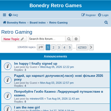
Bonedry Retro Games
FAQ
Register
Login
S
Bonedry Retro
Board index
Retro Gaming
e
Retro Gaming
a
Search
Advanced search
New Topic
r
c
Page
1
of
42583
1
2
3
4
5
42583
Next
1064556 topics
…
h
Announcements
Im happy I finally signed up
Last post by
Guest
«
Wed Aug 05, 2026 12:22 pm
Replies:
3
Радий, що нарешті долучився(-лася): нові фільми 2026
року
Last post by
Guest
«
Mon Aug 03, 2026 12:57 pm
Replies:
4
Попробуйте Гизбо Казино: Лидирующий путешествие в
казино.
Last post by
minetes435
«
Tue Aug 04, 2026 11:43 am
Replies:
8
I am the new girl
Last post by
EulahSto
«
Mon Jul 27, 2026 4:18 pm