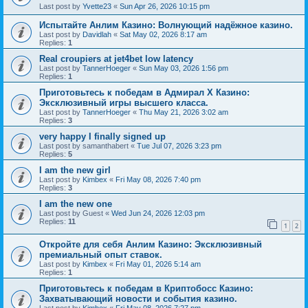
Last post by
Yvette23
«
Sun Apr 26, 2026 10:15 pm
Испытайте Анлим Казино: Волнующий надёжное казино.
Last post by
Davidlah
«
Sat May 02, 2026 8:17 am
Replies:
1
Real croupiers at jet4bet low latency
Last post by
TannerHoeger
«
Sun May 03, 2026 1:56 pm
Replies:
1
Приготовьтесь к победам в Адмирал Х Казино:
Эксклюзивный игры высшего класса.
Last post by
TannerHoeger
«
Thu May 21, 2026 3:02 am
Replies:
3
very happy I finally signed up
Last post by
samanthabert
«
Tue Jul 07, 2026 3:23 pm
Replies:
5
I am the new girl
Last post by
Kimbex
«
Fri May 08, 2026 7:40 pm
Replies:
3
I am the new one
Last post by
Guest
«
Wed Jun 24, 2026 12:03 pm
Replies:
11
1
2
Откройте для себя Анлим Казино: Эксклюзивный
премиальный опыт ставок.
Last post by
Kimbex
«
Fri May 01, 2026 5:14 am
Replies:
1
Приготовьтесь к победам в Криптобосс Казино:
Захватывающий новости и события казино.