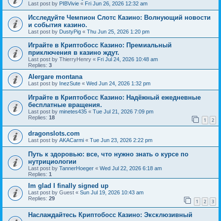
Last post by
PIBVivie
«
Fri Jun 26, 2026 12:32 am
Исследуйте Чемпион Слотс Казино: Волнующий новости
и события казино.
Last post by
DustyPig
«
Thu Jun 25, 2026 1:20 pm
Играйте в Криптобосс Казино: Премиальный
приключения в казино ждут.
Last post by
ThierryHenry
«
Fri Jul 24, 2026 10:48 am
Replies:
3
Alergare montana
Last post by
InezSute
«
Wed Jun 24, 2026 1:32 pm
Играйте в Криптобосс Казино: Надёжный ежедневные
бесплатные вращения.
Last post by
minetes435
«
Tue Jul 21, 2026 7:09 pm
Replies:
18
1
2
dragonslots.com
Last post by
AKACarmi
«
Tue Jun 23, 2026 2:22 pm
Путь к здоровью: все, что нужно знать о курсе по
нутрициологии
Last post by
TannerHoeger
«
Wed Jul 22, 2026 6:18 am
Replies:
1
Im glad I finally signed up
Last post by
Guest
«
Sun Jul 19, 2026 10:43 am
Replies:
29
1
2
3
Наслаждайтесь Криптобосс Казино: Эксклюзивный