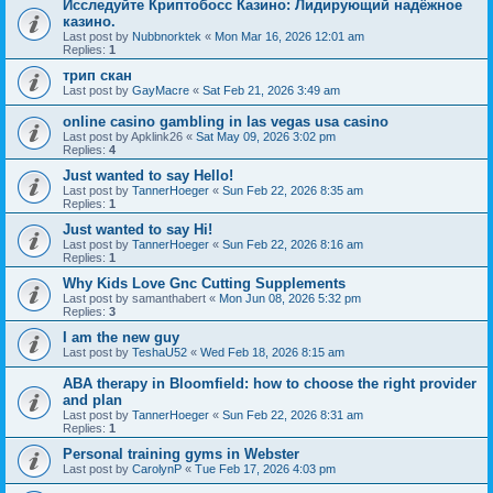
Исследуйте Криптобосс Казино: Лидирующий надёжное
казино.
Last post by
Nubbnorktek
«
Mon Mar 16, 2026 12:01 am
Replies:
1
трип скан
Last post by
GayMacre
«
Sat Feb 21, 2026 3:49 am
online casino gambling in las vegas usa casino
Last post by
Apklink26
«
Sat May 09, 2026 3:02 pm
Replies:
4
Just wanted to say Hello!
Last post by
TannerHoeger
«
Sun Feb 22, 2026 8:35 am
Replies:
1
Just wanted to say Hi!
Last post by
TannerHoeger
«
Sun Feb 22, 2026 8:16 am
Replies:
1
Why Kids Love Gnc Cutting Supplements
Last post by
samanthabert
«
Mon Jun 08, 2026 5:32 pm
Replies:
3
I am the new guy
Last post by
TeshaU52
«
Wed Feb 18, 2026 8:15 am
ABA therapy in Bloomfield: how to choose the right provider
and plan
Last post by
TannerHoeger
«
Sun Feb 22, 2026 8:31 am
Replies:
1
Personal training gyms in Webster
Last post by
CarolynP
«
Tue Feb 17, 2026 4:03 pm