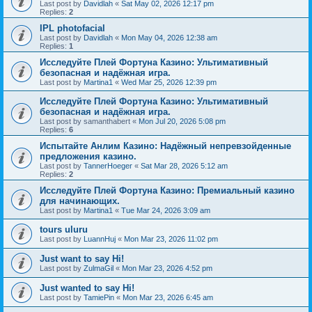
Last post by
Davidlah
«
Sat May 02, 2026 12:17 pm
Replies:
2
IPL photofacial
Last post by
Davidlah
«
Mon May 04, 2026 12:38 am
Replies:
1
Исследуйте Плей Фортуна Казино: Ультимативный
безопасная и надёжная игра.
Last post by
Martina1
«
Wed Mar 25, 2026 12:39 pm
Исследуйте Плей Фортуна Казино: Ультимативный
безопасная и надёжная игра.
Last post by
samanthabert
«
Mon Jul 20, 2026 5:08 pm
Replies:
6
Испытайте Анлим Казино: Надёжный непревзойденные
предложения казино.
Last post by
TannerHoeger
«
Sat Mar 28, 2026 5:12 am
Replies:
2
Исследуйте Плей Фортуна Казино: Премиальный казино
для начинающих.
Last post by
Martina1
«
Tue Mar 24, 2026 3:09 am
tours uluru
Last post by
LuannHuj
«
Mon Mar 23, 2026 11:02 pm
Just want to say Hi!
Last post by
ZulmaGil
«
Mon Mar 23, 2026 4:52 pm
Just wanted to say Hi!
Last post by
TamiePin
«
Mon Mar 23, 2026 6:45 am