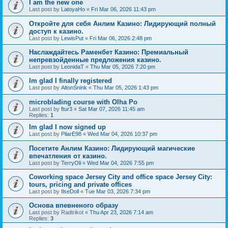
I am the new one
Last post by
LatoyaHo
«
Fri Mar 06, 2026 11:43 pm
Откройте для себя Анлим Казино: Лидирующий полный
доступ к казино.
Last post by
LewisPut
«
Fri Mar 06, 2026 2:48 pm
Наслаждайтесь Раменбет Казино: Премиальный
непревзойденные предложения казино.
Last post by
LeonidaT
«
Thu Mar 05, 2026 7:20 pm
Im glad I finally registered
Last post by
AltonSnink
«
Thu Mar 05, 2026 1:43 pm
microblading course with Olha Po
Last post by
ftur3
«
Sat Mar 07, 2026 11:45 am
Replies:
1
Im glad I now signed up
Last post by
PilarE98
«
Wed Mar 04, 2026 10:37 pm
Посетите Анлим Казино: Лидирующий магические
впечатления от казино.
Last post by
TerryOli
«
Wed Mar 04, 2026 7:55 pm
Coworking space Jersey City and office space Jersey City:
tours, pricing and private offices
Last post by
IlseDoll
«
Tue Mar 03, 2026 7:34 pm
Основа впевненого образу
Last post by
Radtrikot
«
Thu Apr 23, 2026 7:14 am
Replies:
3