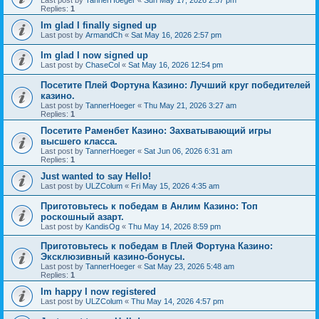
Last post by
TannerHoeger
«
Sun May 17, 2026 2:57 pm
Replies:
1
Im glad I finally signed up
Last post by
ArmandCh
«
Sat May 16, 2026 2:57 pm
Im glad I now signed up
Last post by
ChaseCol
«
Sat May 16, 2026 12:54 pm
Посетите Плей Фортуна Казино: Лучший круг победителей
казино.
Last post by
TannerHoeger
«
Thu May 21, 2026 3:27 am
Replies:
1
Посетите Раменбет Казино: Захватывающий игры
высшего класса.
Last post by
TannerHoeger
«
Sat Jun 06, 2026 6:31 am
Replies:
1
Just wanted to say Hello!
Last post by
ULZColum
«
Fri May 15, 2026 4:35 am
Приготовьтесь к победам в Анлим Казино: Топ
роскошный азарт.
Last post by
KandisOg
«
Thu May 14, 2026 8:59 pm
Приготовьтесь к победам в Плей Фортуна Казино:
Эксклюзивный казино-бонусы.
Last post by
TannerHoeger
«
Sat May 23, 2026 5:48 am
Replies:
1
Im happy I now registered
Last post by
ULZColum
«
Thu May 14, 2026 4:57 pm