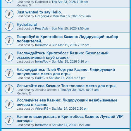
Last post by
Radtrikot
«
Thu Apr 23, 2026 7:19 am
Replies:
3
Just wanted to say Hello.
Last post by
GregoryA
«
Mon Mar 16, 2026 5:59 am
Hydrafacial
Last post by
PearlAsb
«
Sun Mar 15, 2026 9:55 pm
Попробуйте Криптобосс Казино: Лидирующий выбор
победителей.
Last post by
IrwinWoo
«
Sun Mar 15, 2026 7:32 pm
Наслаждайтесь Криптобосс Казино: Безопасный
эксклюзивный клуб ставок.
Last post by
IrwinWoo
«
Sun Mar 15, 2026 6:16 pm
Наслаждайтесь Плей Фортуна Казино: Лидирующий
популярное место для игры.
Last post by
SallieCl
«
Sat Mar 14, 2026 4:37 pm
Испытайте ева Казино: Топ топовое место для игры.
Last post by
Jessica adams
«
Thu Apr 30, 2026 10:27 am
Replies:
2
Исследуйте ева Казино: Лидирующий незабываемые
вечера в казино.
Last post by
ArleenR5
«
Sat Mar 14, 2026 2:20 pm
Начните выигрывать в Криптобосс Казино: Лучший VIP-
награды.
Last post by
IrwinWoo
«
Sat Mar 14, 2026 11:21 am