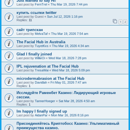
Just wanted to say Hi!
Last post by
FernTrel
«
Thu Mar 19, 2026 7:44 pm
купить ссылки twitter
Last post by
Guest
«
Sun Jul 12, 2026 1:16 pm
Replies:
11
1
2
сайт трипскан
Last post by
MelvaTaf
«
Thu Mar 19, 2026 7:54 am
The Facial Hub in Australia
Last post by
TuyetKxs
«
Thu Mar 19, 2026 4:34 am
Glad I finally joined
Last post by
WillieOi
«
Wed Mar 18, 2026 7:28 pm
IPL rejuvenation at The Facial Hub
Last post by
TresaWai
«
Wed Mar 18, 2026 5:09 pm
microdermabrasion at The Facial Hub
Last post by
Davidlah
«
Fri May 01, 2026 7:47 am
Replies:
1
Исследуйте Раменбет Казино: Лидирующий игровые
сессии.
Last post by
TannerHoeger
«
Sat Mar 28, 2026 4:50 am
Replies:
1
Im happy I finally signed up
Last post by
AidanPar
«
Mon Mar 16, 2026 8:16 pm
Присоединяйтесь Криптобосс Казино: Ультимативный
преимущества казино.