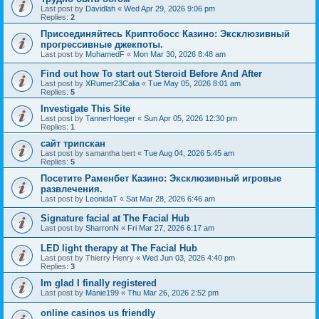
Last post by
Davidlah
«
Wed Apr 29, 2026 9:06 pm
Replies:
2
Присоединяйтесь Криптобосс Казино: Эксклюзивный
прогрессивные джекпоты.
Last post by
MohamedF
«
Mon Mar 30, 2026 8:48 am
Find out how To start out Steroid Before And After
Last post by
XRumer23Calia
«
Tue May 05, 2026 8:01 am
Replies:
5
Investigate This Site
Last post by
TannerHoeger
«
Sun Apr 05, 2026 12:30 pm
Replies:
1
сайт трипскан
Last post by
samantha bert
«
Tue Aug 04, 2026 5:45 am
Replies:
5
Посетите Раменбет Казино: Эксклюзивный игровые
развлечения.
Last post by
LeonidaT
«
Sat Mar 28, 2026 6:46 am
Signature facial at The Facial Hub
Last post by
SharronN
«
Fri Mar 27, 2026 6:17 am
LED light therapy at The Facial Hub
Last post by
Thierry Henry
«
Wed Jun 03, 2026 4:40 pm
Replies:
3
Im glad I finally registered
Last post by
Manie199
«
Thu Mar 26, 2026 2:52 pm
online casinos us friendly