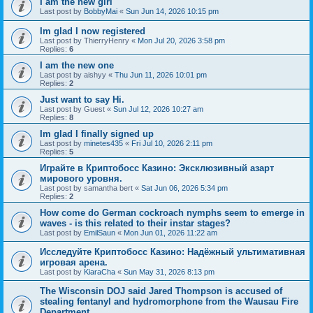
I am the new girl
Last post by
BobbyMai
«
Sun Jun 14, 2026 10:15 pm
Im glad I now registered
Last post by
ThierryHenry
«
Mon Jul 20, 2026 3:58 pm
Replies:
6
I am the new one
Last post by
aishyy
«
Thu Jun 11, 2026 10:01 pm
Replies:
2
Just want to say Hi.
Last post by
Guest
«
Sun Jul 12, 2026 10:27 am
Replies:
8
Im glad I finally signed up
Last post by
minetes435
«
Fri Jul 10, 2026 2:11 pm
Replies:
5
Играйте в Криптобосс Казино: Эксклюзивный азарт
мирового уровня.
Last post by
samantha bert
«
Sat Jun 06, 2026 5:34 pm
Replies:
2
How come do German cockroach nymphs seem to emerge in
waves - is this related to their instar stages?
Last post by
EmilSaun
«
Mon Jun 01, 2026 11:22 am
Исследуйте Криптобосс Казино: Надёжный ультимативная
игровая арена.
Last post by
KiaraCha
«
Sun May 31, 2026 8:13 pm
The Wisconsin DOJ said Jared Thompson is accused of
stealing fentanyl and hydromorphone from the Wausau Fire
Department