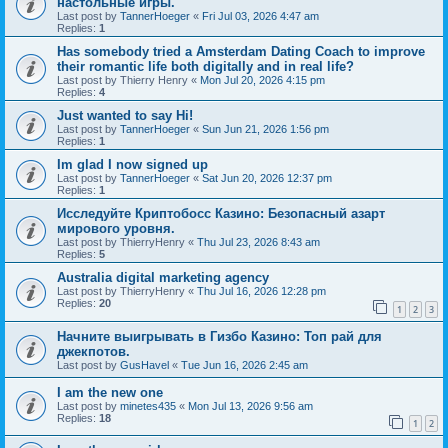
настольные игры.
Last post by
TannerHoeger
«
Fri Jul 03, 2026 4:47 am
Replies:
1
Has somebody tried a Amsterdam Dating Coach to improve
their romantic life both digitally and in real life?
Last post by
Thierry Henry
«
Mon Jul 20, 2026 4:15 pm
Replies:
4
Just wanted to say Hi!
Last post by
TannerHoeger
«
Sun Jun 21, 2026 1:56 pm
Replies:
1
Im glad I now signed up
Last post by
TannerHoeger
«
Sat Jun 20, 2026 12:37 pm
Replies:
1
Исследуйте Криптобосс Казино: Безопасный азарт
мирового уровня.
Last post by
ThierryHenry
«
Thu Jul 23, 2026 8:43 am
Replies:
5
Australia digital marketing agency
Last post by
ThierryHenry
«
Thu Jul 16, 2026 12:28 pm
Replies:
20
1
2
3
Начните выигрывать в Гизбо Казино: Топ рай для
джекпотов.
Last post by
GusHavel
«
Tue Jun 16, 2026 2:45 am
I am the new one
Last post by
minetes435
«
Mon Jul 13, 2026 9:56 am
Replies:
18
1
2