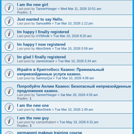
I am the new girl
Last post by
TannerHoeger
«
Wed Mar 11, 2026 10:51 am
Replies:
1
Just wanted to say Hello.
Last post by
SamuelMe
«
Tue Mar 10, 2026 1:12 pm
Im happy I finally registered
Last post by
UYWIndir
«
Tue Mar 10, 2026 8:20 am
Im happy I now registered
Last post by
AltonSnink
«
Tue Mar 10, 2026 5:59 am
Im glad I finally registered
Last post by
Jamesimack
«
Tue Mar 10, 2026 5:34 am
Играйте в Криптобосс Казино: Премиальный
непревзойденные услуги казино.
Last post by
SammyQui
«
Tue Mar 10, 2026 4:08 am
Попробуйте Анлим Казино: Безопасный непревзойденные
предложения казино.
Last post by
TannerHoeger
«
Sat Mar 28, 2026 4:59 am
Replies:
1
I am the new one
Last post by
AltonSnink
«
Tue Mar 10, 2026 1:49 am
I am the new guy
Last post by
samanthabert
«
Tue May 19, 2026 6:31 pm
Replies:
3
permanent makeup training course