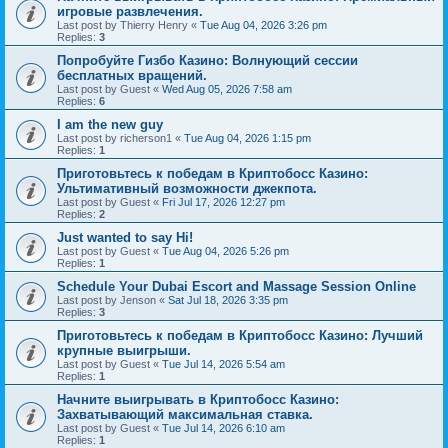
игровые развлечения.
Last post by
Thierry Henry
«
Tue Aug 04, 2026 3:26 pm
Replies:
3
Попробуйте Гизбо Казино: Волнующий сессии
бесплатных вращений.
Last post by
Guest
«
Wed Aug 05, 2026 7:58 am
Replies:
6
I am the new guy
Last post by
richerson1
«
Tue Aug 04, 2026 1:15 pm
Replies:
1
Приготовьтесь к победам в Криптобосс Казино:
Ультимативный возможности джекпота.
Last post by
Guest
«
Fri Jul 17, 2026 12:27 pm
Replies:
2
Just wanted to say Hi!
Last post by
Guest
«
Tue Aug 04, 2026 5:26 pm
Replies:
1
Schedule Your Dubai Escort and Massage Session Online
Last post by
Jenson
«
Sat Jul 18, 2026 3:35 pm
Replies:
3
Приготовьтесь к победам в Криптобосс Казино: Лучший
крупные выигрыши.
Last post by
Guest
«
Tue Jul 14, 2026 5:54 am
Replies:
1
Начните выигрывать в Криптобосс Казино:
Захватывающий максимальная ставка.
Last post by
Guest
«
Tue Jul 14, 2026 6:10 am
Replies:
1