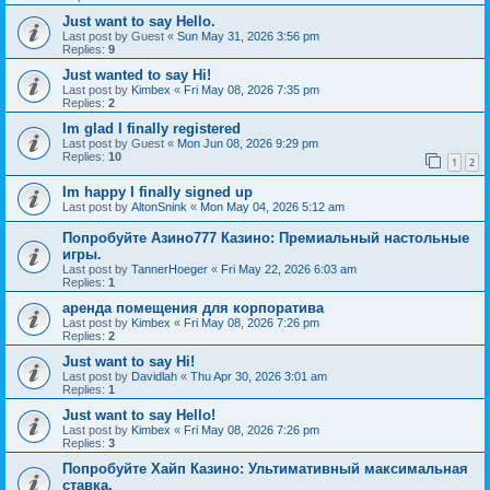
Just want to say Hello.
Last post by
Guest
«
Sun May 31, 2026 3:56 pm
Replies:
9
Just wanted to say Hi!
Last post by
Kimbex
«
Fri May 08, 2026 7:35 pm
Replies:
2
Im glad I finally registered
Last post by
Guest
«
Mon Jun 08, 2026 9:29 pm
Replies:
10
1
2
Im happy I finally signed up
Last post by
AltonSnink
«
Mon May 04, 2026 5:12 am
Попробуйте Азино777 Казино: Премиальный настольные
игры.
Last post by
TannerHoeger
«
Fri May 22, 2026 6:03 am
Replies:
1
аренда помещения для корпоратива
Last post by
Kimbex
«
Fri May 08, 2026 7:26 pm
Replies:
2
Just want to say Hi!
Last post by
Davidlah
«
Thu Apr 30, 2026 3:01 am
Replies:
1
Just want to say Hello!
Last post by
Kimbex
«
Fri May 08, 2026 7:26 pm
Replies:
3
Попробуйте Хайп Казино: Ультимативный максимальная
ставка.