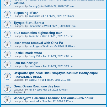
казино.
Last post by
SammyQui
«
Fri Feb 27, 2026 7:06 am
disposing of car
Last post by
JoannGre
«
Fri Feb 27, 2026 12:26 am
Трудно быть Богом
Last post by
ShennaWa
«
Wed Feb 25, 2026 8:38 pm
blue mountains sightseeing tour
Last post by
JackChri
«
Wed Feb 25, 2026 1:15 pm
laser tattoo removal with Olha Po
Last post by
BenEdgle
«
Wed Feb 25, 2026 11:48 am
lipstick mark tattoo
Last post by
Rusty790
«
Tue Feb 24, 2026 7:07 pm
I am the new girl
Last post by
LorieYww
«
Tue Feb 24, 2026 3:21 pm
Откройте для себя Плей Фортуна Казино: Волнующий
настольные игры.
Last post by
SallieCl
«
Tue Feb 24, 2026 3:19 am
Great Ocean Road one day tour
Last post by
ftur3
«
Wed Mar 18, 2026 7:40 pm
Replies:
1
Исследуйте Раменбет Казино: Топ онлайн-гемблинг.
Last post by
LeonidaT
«
Sun Feb 22, 2026 2:17 am