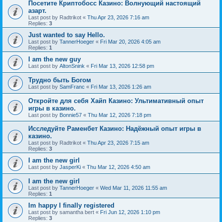
Посетите Криптобосс Казино: Волнующий настоящий
азарт.
Last post by
Radtrikot
«
Thu Apr 23, 2026 7:16 am
Replies:
3
Just wanted to say Hello.
Last post by
TannerHoeger
«
Fri Mar 20, 2026 4:05 am
Replies:
1
I am the new guy
Last post by
AltonSnink
«
Fri Mar 13, 2026 12:58 pm
Трудно быть Богом
Last post by
SamFranc
«
Fri Mar 13, 2026 1:26 am
Откройте для себя Хайп Казино: Ультимативный опыт
игры в казино.
Last post by
Bonnie57
«
Thu Mar 12, 2026 7:18 pm
Исследуйте Раменбет Казино: Надёжный опыт игры в
казино.
Last post by
Radtrikot
«
Thu Apr 23, 2026 7:15 am
Replies:
3
I am the new girl
Last post by
JasperKi
«
Thu Mar 12, 2026 4:50 am
I am the new girl
Last post by
TannerHoeger
«
Wed Mar 11, 2026 11:55 am
Replies:
1
Im happy I finally registered
Last post by
samantha bert
«
Fri Jun 12, 2026 1:10 pm
Replies:
3