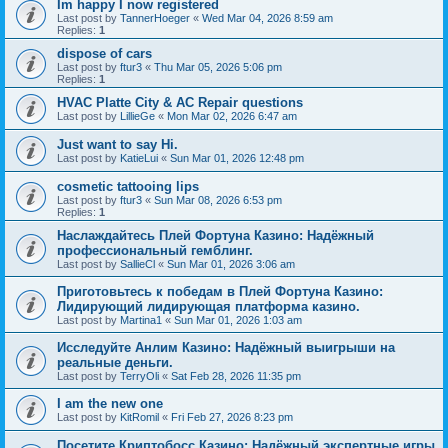
Im happy I now registered
Last post by
TannerHoeger
«
Wed Mar 04, 2026 8:59 am
Replies:
1
dispose of cars
Last post by
ftur3
«
Thu Mar 05, 2026 5:06 pm
Replies:
1
HVAC Platte City & AC Repair questions
Last post by
LillieGe
«
Mon Mar 02, 2026 6:47 am
Just want to say Hi.
Last post by
KatieLui
«
Sun Mar 01, 2026 12:48 pm
cosmetic tattooing lips
Last post by
ftur3
«
Sun Mar 08, 2026 6:53 pm
Replies:
1
Наслаждайтесь Плей Фортуна Казино: Надёжный
профессиональный гемблинг.
Last post by
SallieCl
«
Sun Mar 01, 2026 3:06 am
Приготовьтесь к победам в Плей Фортуна Казино:
Лидирующий лидирующая платформа казино.
Last post by
Martina1
«
Sun Mar 01, 2026 1:03 am
Исследуйте Анлим Казино: Надёжный выигрыши на
реальные деньги.
Last post by
TerryOli
«
Sat Feb 28, 2026 11:35 pm
I am the new one
Last post by
KitRomil
«
Fri Feb 27, 2026 8:23 pm
Посетите Криптобосс Казино: Надёжный экспертные игры