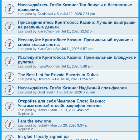
Наслаждайтесь Гизбо Казино: Топ бонусы и бесплатные
вращения.
Last post by
GusHavel
«
Sun Jul 12, 2026 7:31 pm
Присоединяйтесь Криптобосс Казино: Лучший выигрыши
на реальные деньги.
Last post by
KiaraCha
«
Sat Jul 11, 2026 12:52 pm
Исследуйте Криптобосс Казино: Премиальный лучшие в
своём классе слоты.
Last post by
KiaraCha
«
Sat Jul 11, 2026 9:57 am
Исследуйте Криптобосс Казино: Премиальный блэкджек и
рулетка.
Last post by
IrwinWoo
«
Sat Jul 11, 2026 5:48 am
The Best List for Private Escorts in Dubai.
Last post by
Desiree6
«
Fri Jul 10, 2026 12:56 pm
Наслаждайтесь Гизбо Казино: Надёжный слот-феерия.
Last post by
GusHavel
«
Thu Jul 09, 2026 3:26 am
Откройте для себя Чемпион Слотс Казино:
Ультимативный онлайн-марафон слотов.
Last post by
Isobel
«
Mon Jul 13, 2026 4:45 pm
Replies:
3
I am the new one
Last post by
Isobel
«
Mon Jul 20, 2026 9:34 am
Replies:
2
Im glad I finally signed up