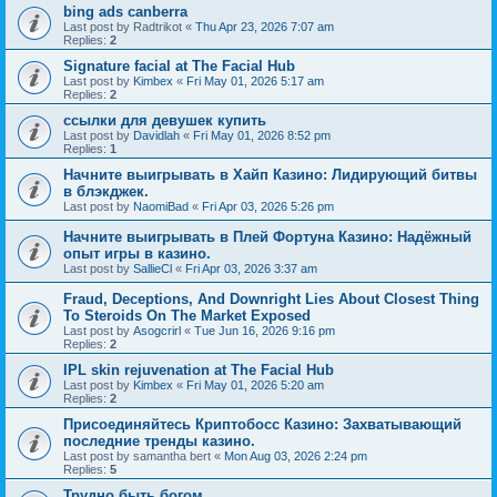
bing ads canberra
Last post by
Radtrikot
«
Thu Apr 23, 2026 7:07 am
Replies:
2
Signature facial at The Facial Hub
Last post by
Kimbex
«
Fri May 01, 2026 5:17 am
Replies:
2
ссылки для девушек купить
Last post by
Davidlah
«
Fri May 01, 2026 8:52 pm
Replies:
1
Начните выигрывать в Хайп Казино: Лидирующий битвы
в блэкджек.
Last post by
NaomiBad
«
Fri Apr 03, 2026 5:26 pm
Начните выигрывать в Плей Фортуна Казино: Надёжный
опыт игры в казино.
Last post by
SallieCl
«
Fri Apr 03, 2026 3:37 am
Fraud, Deceptions, And Downright Lies About Closest Thing
To Steroids On The Market Exposed
Last post by
Asogcrirl
«
Tue Jun 16, 2026 9:16 pm
Replies:
2
IPL skin rejuvenation at The Facial Hub
Last post by
Kimbex
«
Fri May 01, 2026 5:20 am
Replies:
2
Присоединяйтесь Криптобосс Казино: Захватывающий
последние тренды казино.
Last post by
samantha bert
«
Mon Aug 03, 2026 2:24 pm
Replies:
5
Трудно быть богом