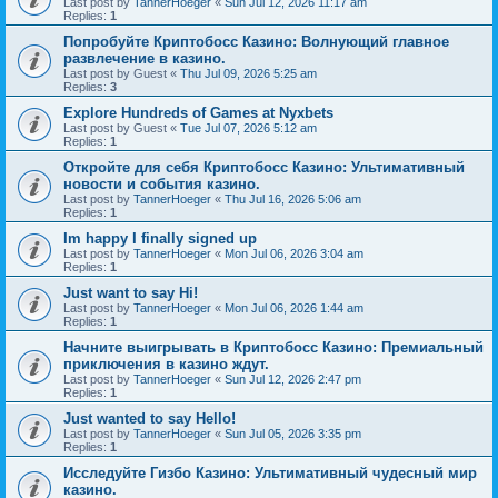
Last post by
TannerHoeger
«
Sun Jul 12, 2026 11:17 am
Replies:
1
Попробуйте Криптобосс Казино: Волнующий главное
развлечение в казино.
Last post by
Guest
«
Thu Jul 09, 2026 5:25 am
Replies:
3
Explore Hundreds of Games at Nyxbets
Last post by
Guest
«
Tue Jul 07, 2026 5:12 am
Replies:
1
Откройте для себя Криптобосс Казино: Ультимативный
новости и события казино.
Last post by
TannerHoeger
«
Thu Jul 16, 2026 5:06 am
Replies:
1
Im happy I finally signed up
Last post by
TannerHoeger
«
Mon Jul 06, 2026 3:04 am
Replies:
1
Just want to say Hi!
Last post by
TannerHoeger
«
Mon Jul 06, 2026 1:44 am
Replies:
1
Начните выигрывать в Криптобосс Казино: Премиальный
приключения в казино ждут.
Last post by
TannerHoeger
«
Sun Jul 12, 2026 2:47 pm
Replies:
1
Just wanted to say Hello!
Last post by
TannerHoeger
«
Sun Jul 05, 2026 3:35 pm
Replies:
1
Исследуйте Гизбо Казино: Ультимативный чудесный мир
казино.