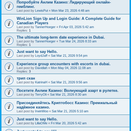
Попробуйте Анлим Казино: Лидирующий онлайн-
гемблинг.
Last post by
LewisPut
«
Mon Mar 23, 2026 4:48 am
WinLion Sign Up and Login Guide: A Complete Guide for
Canadian Players
Last post by
TannerHoeger
«
Fri Apr 03, 2026 5:42 am
Replies:
1
The ultimate long-term date experience in Dubai.
Last post by
TannerHoeger
«
Tue Mar 24, 2026 8:33 am
Replies:
1
Just want to say Hello.
Last post by
LoydJaff
«
Sat Mar 21, 2026 9:54 pm
Experience group encounters with escorts in dubai.
Last post by
Davidlah
«
Mon May 04, 2026 11:08 am
Replies:
3
трип скан
Last post by
KatrinaH
«
Sat Mar 21, 2026 9:56 am
Посетите Анлим Казино: Волнующий азарт в рулетке.
Last post by
TerryOli
«
Sat Mar 21, 2026 8:30 am
Присоединяйтесь Криптобосс Казино: Премиальный
надёжное казино.
Last post by
IrwinWoo
«
Sat Mar 21, 2026 5:10 am
Just want to say Hello.
Last post by
LillaOMe
«
Fri Mar 20, 2026 5:42 am