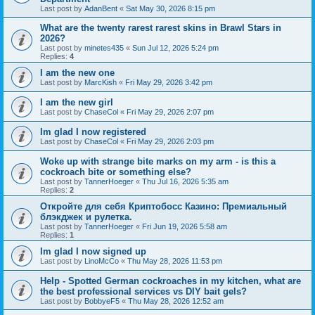
Last post by
AdanBent
«
Sat May 30, 2026 8:15 pm
What are the twenty rarest rarest skins in Brawl Stars in
2026?
Last post by
minetes435
«
Sun Jul 12, 2026 5:24 pm
Replies:
4
I am the new one
Last post by
MarcKish
«
Fri May 29, 2026 3:42 pm
I am the new girl
Last post by
ChaseCol
«
Fri May 29, 2026 2:07 pm
Im glad I now registered
Last post by
ChaseCol
«
Fri May 29, 2026 2:03 pm
Woke up with strange bite marks on my arm - is this a
cockroach bite or something else?
Last post by
TannerHoeger
«
Thu Jul 16, 2026 5:35 am
Replies:
2
Откройте для себя Криптобосс Казино: Премиальный
блэкджек и рулетка.
Last post by
TannerHoeger
«
Fri Jun 19, 2026 5:58 am
Replies:
1
Im glad I now signed up
Last post by
LinoMcCo
«
Thu May 28, 2026 11:53 pm
Help - Spotted German cockroaches in my kitchen, what are
the best professional services vs DIY bait gels?
Last post by
BobbyeF5
«
Thu May 28, 2026 12:52 am