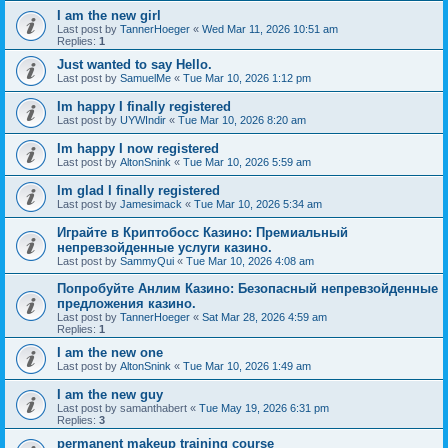
I am the new girl
Last post by
TannerHoeger
«
Wed Mar 11, 2026 10:51 am
Replies:
1
Just wanted to say Hello.
Last post by
SamuelMe
«
Tue Mar 10, 2026 1:12 pm
Im happy I finally registered
Last post by
UYWIndir
«
Tue Mar 10, 2026 8:20 am
Im happy I now registered
Last post by
AltonSnink
«
Tue Mar 10, 2026 5:59 am
Im glad I finally registered
Last post by
Jamesimack
«
Tue Mar 10, 2026 5:34 am
Играйте в Криптобосс Казино: Премиальный
непревзойденные услуги казино.
Last post by
SammyQui
«
Tue Mar 10, 2026 4:08 am
Попробуйте Анлим Казино: Безопасный непревзойденные
предложения казино.
Last post by
TannerHoeger
«
Sat Mar 28, 2026 4:59 am
Replies:
1
I am the new one
Last post by
AltonSnink
«
Tue Mar 10, 2026 1:49 am
I am the new guy
Last post by
samanthabert
«
Tue May 19, 2026 6:31 pm
Replies:
3
permanent makeup training course