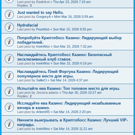
Last post by
Radtrikot
«
Thu Apr 23, 2026 7:19 am
Replies:
3
Just wanted to say Hello.
Last post by
GregoryA
«
Mon Mar 16, 2026 5:59 am
Hydrafacial
Last post by
PearlAsb
«
Sun Mar 15, 2026 9:55 pm
Попробуйте Криптобосс Казино: Лидирующий выбор
победителей.
Last post by
IrwinWoo
«
Sun Mar 15, 2026 7:32 pm
Наслаждайтесь Криптобосс Казино: Безопасный
эксклюзивный клуб ставок.
Last post by
IrwinWoo
«
Sun Mar 15, 2026 6:16 pm
Наслаждайтесь Плей Фортуна Казино: Лидирующий
популярное место для игры.
Last post by
SallieCl
«
Sat Mar 14, 2026 4:37 pm
Испытайте ева Казино: Топ топовое место для игры.
Last post by
Jessica adams
«
Thu Apr 30, 2026 10:27 am
Replies:
2
Исследуйте ева Казино: Лидирующий незабываемые
вечера в казино.
Last post by
ArleenR5
«
Sat Mar 14, 2026 2:20 pm
Начните выигрывать в Криптобосс Казино: Лучший VIP-
награды.
Last post by
IrwinWoo
«
Sat Mar 14, 2026 11:21 am