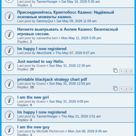
Last post by
TannerHoeger
«
Sat May 16, 2026 5:30 am
Replies:
1
Присоединяйтесь Криптобосс Казино: Надёжный
основные моменты казино.
Last post by
SammyQui
«
Sat May 09, 2026 11:09 am
Начните выигрывать в Анлим Казино: Безопасный
игровые сессии.
Last post by
samantha bert
«
Mon May 11, 2026 5:05 pm
Replies:
2
Im happy I now registered
Last post by
AltonSnink
«
Thu May 07, 2026 8:07 pm
Just wanted to say Hello.
Last post by
Guest
«
Sun May 31, 2026 12:39 pm
Replies:
29
1
2
3
printable blackjack strategy chart pdf
Last post by
Guest
«
Sun May 31, 2026 12:55 pm
Replies:
28
1
2
3
I am the new girl
Last post by
Guest
«
Sun May 31, 2026 4:09 pm
Replies:
9
Im happy I now registered
Last post by
TannerHoeger
«
Thu May 21, 2026 2:51 am
Replies:
4
I am the new guy
Last post by
Michelle Richerson
«
Mon Jun 08, 2026 8:46 am
Replies:
3