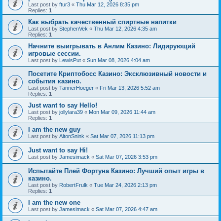
Last post by
ftur3
«
Thu Mar 12, 2026 8:35 pm
Replies:
1
Как выбрать качественный спиртные напитки
Last post by
StephenVek
«
Thu Mar 12, 2026 4:35 am
Replies:
1
Начните выигрывать в Анлим Казино: Лидирующий
игровые сессии.
Last post by
LewisPut
«
Sun Mar 08, 2026 4:04 am
Посетите Криптобосс Казино: Эксклюзивный новости и
события казино.
Last post by
TannerHoeger
«
Fri Mar 13, 2026 5:52 am
Replies:
1
Just want to say Hello!
Last post by
jollylara39
«
Mon Mar 09, 2026 11:44 am
Replies:
1
I am the new guy
Last post by
AltonSnink
«
Sat Mar 07, 2026 11:13 pm
Just want to say Hi!
Last post by
Jamesimack
«
Sat Mar 07, 2026 3:53 pm
Испытайте Плей Фортуна Казино: Лучший опыт игры в
казино.
Last post by
RobertFrulk
«
Tue Mar 24, 2026 2:13 pm
Replies:
1
I am the new one
Last post by
Jamesimack
«
Sat Mar 07, 2026 4:47 am