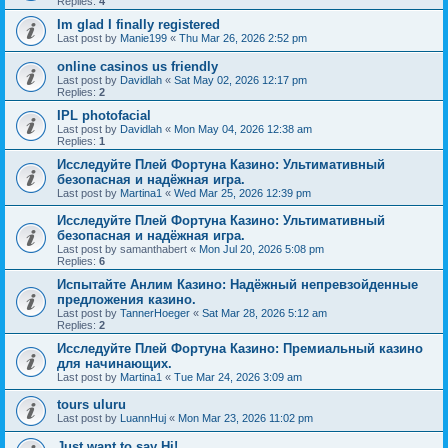
Replies:
4
Im glad I finally registered
Last post by
Manie199
«
Thu Mar 26, 2026 2:52 pm
online casinos us friendly
Last post by
Davidlah
«
Sat May 02, 2026 12:17 pm
Replies:
2
IPL photofacial
Last post by
Davidlah
«
Mon May 04, 2026 12:38 am
Replies:
1
Исследуйте Плей Фортуна Казино: Ультимативный
безопасная и надёжная игра.
Last post by
Martina1
«
Wed Mar 25, 2026 12:39 pm
Исследуйте Плей Фортуна Казино: Ультимативный
безопасная и надёжная игра.
Last post by
samanthabert
«
Mon Jul 20, 2026 5:08 pm
Replies:
6
Испытайте Анлим Казино: Надёжный непревзойденные
предложения казино.
Last post by
TannerHoeger
«
Sat Mar 28, 2026 5:12 am
Replies:
2
Исследуйте Плей Фортуна Казино: Премиальный казино
для начинающих.
Last post by
Martina1
«
Tue Mar 24, 2026 3:09 am
tours uluru
Last post by
LuannHuj
«
Mon Mar 23, 2026 11:02 pm
Just want to say Hi!