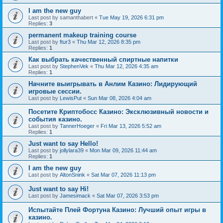
I am the new guy
Last post by
samanthabert
«
Tue May 19, 2026 6:31 pm
Replies:
3
permanent makeup training course
Last post by
ftur3
«
Thu Mar 12, 2026 8:35 pm
Replies:
1
Как выбрать качественный спиртные напитки
Last post by
StephenVek
«
Thu Mar 12, 2026 4:35 am
Replies:
1
Начните выигрывать в Анлим Казино: Лидирующий
игровые сессии.
Last post by
LewisPut
«
Sun Mar 08, 2026 4:04 am
Посетите Криптобосс Казино: Эксклюзивный новости и
события казино.
Last post by
TannerHoeger
«
Fri Mar 13, 2026 5:52 am
Replies:
1
Just want to say Hello!
Last post by
jollylara39
«
Mon Mar 09, 2026 11:44 am
Replies:
1
I am the new guy
Last post by
AltonSnink
«
Sat Mar 07, 2026 11:13 pm
Just want to say Hi!
Last post by
Jamesimack
«
Sat Mar 07, 2026 3:53 pm
Испытайте Плей Фортуна Казино: Лучший опыт игры в
казино.