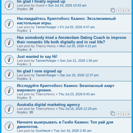
Im glad I finally signed up
Last post by
Guest
«
Sun Jul 19, 2026 10:43 am
Replies:
29
1
2
3
Наслаждайтесь Криптобосс Казино: Эксклюзивный
настольные игры.
Last post by
TannerHoeger
«
Fri Jul 03, 2026 4:47 am
Replies:
1
Has somebody tried a Amsterdam Dating Coach to improve
their romantic life both digitally and in real life?
Last post by
Thierry Henry
«
Mon Jul 20, 2026 4:15 pm
Replies:
4
Just wanted to say Hi!
Last post by
TannerHoeger
«
Sun Jun 21, 2026 1:56 pm
Replies:
1
Im glad I now signed up
Last post by
TannerHoeger
«
Sat Jun 20, 2026 12:37 pm
Replies:
1
Исследуйте Криптобосс Казино: Безопасный азарт
мирового уровня.
Last post by
ThierryHenry
«
Thu Jul 23, 2026 8:43 am
Replies:
5
Australia digital marketing agency
Last post by
ThierryHenry
«
Thu Jul 16, 2026 12:28 pm
Replies:
20
1
2
3
Начните выигрывать в Гизбо Казино: Топ рай для
джекпотов.
Last post by
GusHavel
«
Tue Jun 16, 2026 2:45 am