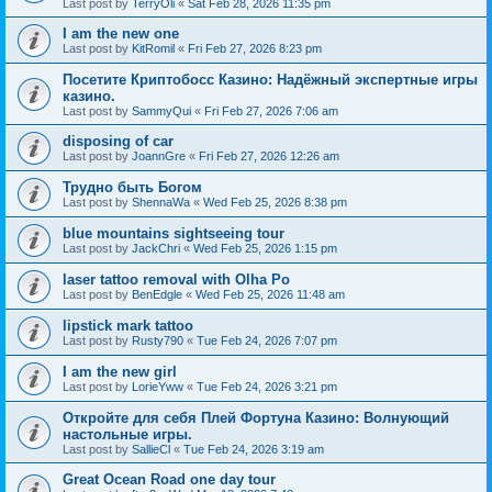
Last post by
TerryOli
«
Sat Feb 28, 2026 11:35 pm
I am the new one
Last post by
KitRomil
«
Fri Feb 27, 2026 8:23 pm
Посетите Криптобосс Казино: Надёжный экспертные игры
казино.
Last post by
SammyQui
«
Fri Feb 27, 2026 7:06 am
disposing of car
Last post by
JoannGre
«
Fri Feb 27, 2026 12:26 am
Трудно быть Богом
Last post by
ShennaWa
«
Wed Feb 25, 2026 8:38 pm
blue mountains sightseeing tour
Last post by
JackChri
«
Wed Feb 25, 2026 1:15 pm
laser tattoo removal with Olha Po
Last post by
BenEdgle
«
Wed Feb 25, 2026 11:48 am
lipstick mark tattoo
Last post by
Rusty790
«
Tue Feb 24, 2026 7:07 pm
I am the new girl
Last post by
LorieYww
«
Tue Feb 24, 2026 3:21 pm
Откройте для себя Плей Фортуна Казино: Волнующий
настольные игры.
Last post by
SallieCl
«
Tue Feb 24, 2026 3:19 am
Great Ocean Road one day tour