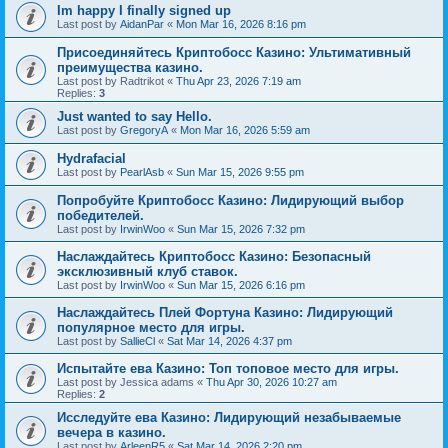
Im happy I finally signed up
Last post by
AidanPar
«
Mon Mar 16, 2026 8:16 pm
Присоединяйтесь Криптобосс Казино: Ультимативный
преимущества казино.
Last post by
Radtrikot
«
Thu Apr 23, 2026 7:19 am
Replies:
3
Just wanted to say Hello.
Last post by
GregoryA
«
Mon Mar 16, 2026 5:59 am
Hydrafacial
Last post by
PearlAsb
«
Sun Mar 15, 2026 9:55 pm
Попробуйте Криптобосс Казино: Лидирующий выбор
победителей.
Last post by
IrwinWoo
«
Sun Mar 15, 2026 7:32 pm
Наслаждайтесь Криптобосс Казино: Безопасный
эксклюзивный клуб ставок.
Last post by
IrwinWoo
«
Sun Mar 15, 2026 6:16 pm
Наслаждайтесь Плей Фортуна Казино: Лидирующий
популярное место для игры.
Last post by
SallieCl
«
Sat Mar 14, 2026 4:37 pm
Испытайте ева Казино: Топ топовое место для игры.
Last post by
Jessica adams
«
Thu Apr 30, 2026 10:27 am
Replies:
2
Исследуйте ева Казино: Лидирующий незабываемые
вечера в казино.
Last post by
ArleenR5
«
Sat Mar 14, 2026 2:20 pm