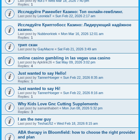
Last post by
ftur3
«
Wed Mar 18, 2026 7:40 pm
Replies:
1
Исследуйте Раменбет Казино: Топ онлайн-гемблинг.
Last post by
LeonidaT
«
Sun Feb 22, 2026 2:17 am
Исследуйте Криптобосс Казино: Лидирующий надёжное
казино.
Last post by
Nubbnorktek
«
Mon Mar 16, 2026 12:01 am
Replies:
1
трип скан
Last post by
GayMacre
«
Sat Feb 21, 2026 3:49 am
online casino gambling in las vegas usa casino
Last post by
Apklink26
«
Sat May 09, 2026 3:02 pm
Replies:
4
Just wanted to say Hello!
Last post by
TannerHoeger
«
Sun Feb 22, 2026 8:35 am
Replies:
1
Just wanted to say Hi!
Last post by
TannerHoeger
«
Sun Feb 22, 2026 8:16 am
Replies:
1
Why Kids Love Gnc Cutting Supplements
Last post by
samanthabert
«
Mon Jun 08, 2026 5:32 pm
Replies:
3
I am the new guy
Last post by
TeshaU52
«
Wed Feb 18, 2026 8:15 am
ABA therapy in Bloomfield: how to choose the right provider
and plan