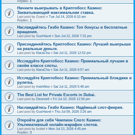
Replies:
1
Начните выигрывать в Криптобосс Казино:
Захватывающий максимальная ставка.
Last post by
Guest
«
Tue Jul 14, 2026 6:10 am
Replies:
1
Наслаждайтесь Гизбо Казино: Топ бонусы и бесплатные
вращения.
Last post by
GusHavel
«
Sun Jul 12, 2026 7:31 pm
Присоединяйтесь Криптобосс Казино: Лучший выигрыши
на реальные деньги.
Last post by
KiaraCha
«
Sat Jul 11, 2026 12:52 pm
Исследуйте Криптобосс Казино: Премиальный лучшие в
своём классе слоты.
Last post by
KiaraCha
«
Sat Jul 11, 2026 9:57 am
Исследуйте Криптобосс Казино: Премиальный блэкджек и
рулетка.
Last post by
IrwinWoo
«
Sat Jul 11, 2026 5:48 am
The Best List for Private Escorts in Dubai.
Last post by
Desiree6
«
Fri Jul 10, 2026 12:56 pm
Наслаждайтесь Гизбо Казино: Надёжный слот-феерия.
Last post by
GusHavel
«
Thu Jul 09, 2026 3:26 am
Откройте для себя Чемпион Слотс Казино:
Ультимативный онлайн-марафон слотов.
Last post by
Isobel
«
Mon Jul 13, 2026 4:45 pm
Replies:
3