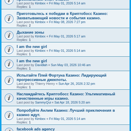
Last post by
Kimbex
«
Fri May 01, 2026 5:14 am
Replies:
1
Приготовьтесь к победам в Криптобосс Казино:
Захватывающий новости и события казино.
Last post by
Kimbex
«
Fri May 08, 2026 7:27 pm
Replies:
2
Дыхание зоны
Last post by
Kimbex
«
Fri May 01, 2026 5:17 am
Replies:
1
I am the new girl
Last post by
Kimbex
«
Fri May 01, 2026 5:14 am
Replies:
1
I am the new girl
Last post by
Davidlah
«
Sun May 03, 2026 10:46 am
Replies:
1
Испытайте Плей Фортуна Казино: Лидирующий
прогрессивные джекпоты.
Last post by
Thierry Henry
«
Sun Apr 26, 2026 2:32 pm
Replies:
1
Наслаждайтесь Криптобосс Казино: Ультимативный
качественные игры казино.
Last post by
SammyQui
«
Sat Apr 18, 2026 5:20 am
Попробуйте Анлим Казино: Лучший приключения в
казино ждут.
Last post by
Kimbex
«
Fri May 01, 2026 5:14 am
Replies:
1
facebook ads agency