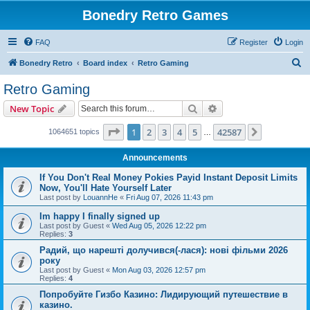
Bonedry Retro Games
FAQ
Register
Login
S
Bonedry Retro
Board index
Retro Gaming
e
Retro Gaming
a
Search
Advanced search
New Topic
r
c
Page
1
of
42587
1
2
3
4
5
42587
Next
1064651 topics
…
h
Announcements
If You Don't Real Money Pokies Payid Instant Deposit Limits
Now, You'll Hate Yourself Later
Last post by
LouannHe
«
Fri Aug 07, 2026 11:43 pm
Im happy I finally signed up
Last post by
Guest
«
Wed Aug 05, 2026 12:22 pm
Replies:
3
Радий, що нарешті долучився(-лася): нові фільми 2026
року
Last post by
Guest
«
Mon Aug 03, 2026 12:57 pm
Replies:
4
Попробуйте Гизбо Казино: Лидирующий путешествие в
казино.