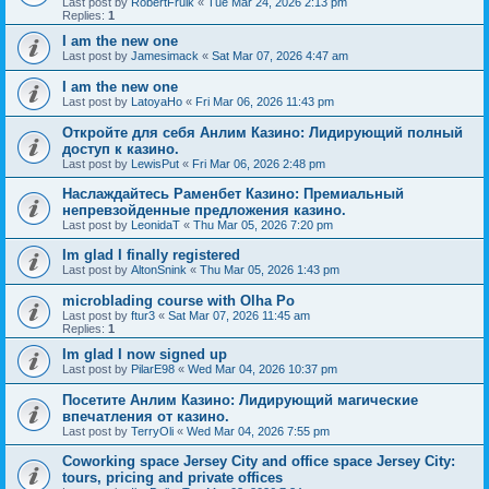
Last post by
RobertFrulk
«
Tue Mar 24, 2026 2:13 pm
Replies:
1
I am the new one
Last post by
Jamesimack
«
Sat Mar 07, 2026 4:47 am
I am the new one
Last post by
LatoyaHo
«
Fri Mar 06, 2026 11:43 pm
Откройте для себя Анлим Казино: Лидирующий полный
доступ к казино.
Last post by
LewisPut
«
Fri Mar 06, 2026 2:48 pm
Наслаждайтесь Раменбет Казино: Премиальный
непревзойденные предложения казино.
Last post by
LeonidaT
«
Thu Mar 05, 2026 7:20 pm
Im glad I finally registered
Last post by
AltonSnink
«
Thu Mar 05, 2026 1:43 pm
microblading course with Olha Po
Last post by
ftur3
«
Sat Mar 07, 2026 11:45 am
Replies:
1
Im glad I now signed up
Last post by
PilarE98
«
Wed Mar 04, 2026 10:37 pm
Посетите Анлим Казино: Лидирующий магические
впечатления от казино.
Last post by
TerryOli
«
Wed Mar 04, 2026 7:55 pm
Coworking space Jersey City and office space Jersey City:
tours, pricing and private offices