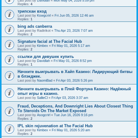
Last post by
Davidlah
«
Mon May 04, 2026 5:09 pm
Replies:
4
трипскан вход
Last post by
Kswgcrirl
«
Fri Jun 05, 2026 12:46 am
Replies:
1
bing ads canberra
Last post by
Radtrikot
«
Thu Apr 23, 2026 7:07 am
Replies:
2
Signature facial at The Facial Hub
Last post by
Kimbex
«
Fri May 01, 2026 5:17 am
Replies:
2
ссылки для девушек купить
Last post by
Davidlah
«
Fri May 01, 2026 8:52 pm
Replies:
1
Начните выигрывать в Хайп Казино: Лидирующий битвы
в блэкджек.
Last post by
NaomiBad
«
Fri Apr 03, 2026 5:26 pm
Начните выигрывать в Плей Фортуна Казино: Надёжный
опыт игры в казино.
Last post by
SallieCl
«
Fri Apr 03, 2026 3:37 am
Fraud, Deceptions, And Downright Lies About Closest Thing
To Steroids On The Market Exposed
Last post by
Asogcrirl
«
Tue Jun 16, 2026 9:16 pm
Replies:
2
IPL skin rejuvenation at The Facial Hub
Last post by
Kimbex
«
Fri May 01, 2026 5:20 am
Replies:
2