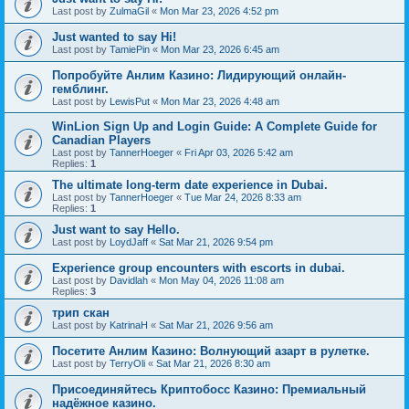
Last post by
ZulmaGil
«
Mon Mar 23, 2026 4:52 pm
Just wanted to say Hi!
Last post by
TamiePin
«
Mon Mar 23, 2026 6:45 am
Попробуйте Анлим Казино: Лидирующий онлайн-
гемблинг.
Last post by
LewisPut
«
Mon Mar 23, 2026 4:48 am
WinLion Sign Up and Login Guide: A Complete Guide for
Canadian Players
Last post by
TannerHoeger
«
Fri Apr 03, 2026 5:42 am
Replies:
1
The ultimate long-term date experience in Dubai.
Last post by
TannerHoeger
«
Tue Mar 24, 2026 8:33 am
Replies:
1
Just want to say Hello.
Last post by
LoydJaff
«
Sat Mar 21, 2026 9:54 pm
Experience group encounters with escorts in dubai.
Last post by
Davidlah
«
Mon May 04, 2026 11:08 am
Replies:
3
трип скан
Last post by
KatrinaH
«
Sat Mar 21, 2026 9:56 am
Посетите Анлим Казино: Волнующий азарт в рулетке.
Last post by
TerryOli
«
Sat Mar 21, 2026 8:30 am
Присоединяйтесь Криптобосс Казино: Премиальный
надёжное казино.