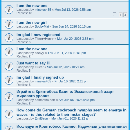
I am the new one
Last post by
minetes435
«
Mon Jul 13, 2026 9:56 am
Replies:
18
1
2
I am the new girl
Last post by
BobbyMai
«
Sun Jun 14, 2026 10:15 pm
Im glad I now registered
Last post by
ThierryHenry
«
Mon Jul 20, 2026 3:58 pm
Replies:
6
I am the new one
Last post by
aishyy
«
Thu Jun 11, 2026 10:01 pm
Replies:
2
Just want to say Hi.
Last post by
Guest
«
Sun Jul 12, 2026 10:27 am
Replies:
8
Im glad I finally signed up
Last post by
minetes435
«
Fri Jul 10, 2026 2:11 pm
Replies:
5
Играйте в Криптобосс Казино: Эксклюзивный азарт
мирового уровня.
Last post by
samantha bert
«
Sat Jun 06, 2026 5:34 pm
Replies:
2
How come do German cockroach nymphs seem to emerge in
waves - is this related to their instar stages?
Last post by
EmilSaun
«
Mon Jun 01, 2026 11:22 am
Исследуйте Криптобосс Казино: Надёжный ультимативная