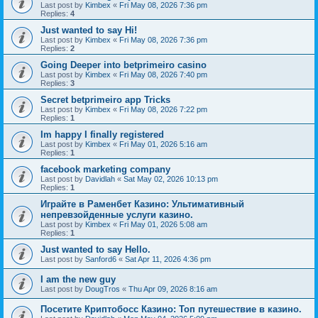
Last post by
Kimbex
«
Fri May 08, 2026 7:36 pm
Replies:
4
Just wanted to say Hi!
Last post by
Kimbex
«
Fri May 08, 2026 7:36 pm
Replies:
2
Going Deeper into betprimeiro casino
Last post by
Kimbex
«
Fri May 08, 2026 7:40 pm
Replies:
3
Secret betprimeiro app Tricks
Last post by
Kimbex
«
Fri May 08, 2026 7:22 pm
Replies:
1
Im happy I finally registered
Last post by
Kimbex
«
Fri May 01, 2026 5:16 am
Replies:
1
facebook marketing company
Last post by
Davidlah
«
Sat May 02, 2026 10:13 pm
Replies:
1
Играйте в Раменбет Казино: Ультимативный
непревзойденные услуги казино.
Last post by
Kimbex
«
Fri May 01, 2026 5:08 am
Replies:
1
Just wanted to say Hello.
Last post by
Sanford6
«
Sat Apr 11, 2026 4:36 pm
I am the new guy
Last post by
DougTros
«
Thu Apr 09, 2026 8:16 am
Посетите Криптобосс Казино: Топ путешествие в казино.