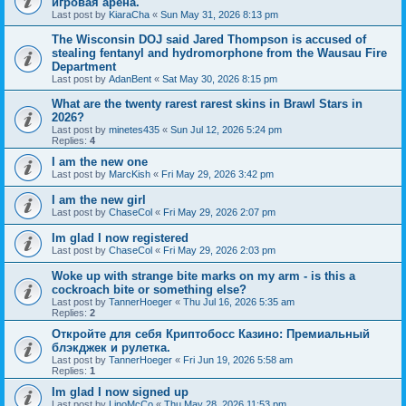
игровая арена.
Last post by
KiaraCha
«
Sun May 31, 2026 8:13 pm
The Wisconsin DOJ said Jared Thompson is accused of
stealing fentanyl and hydromorphone from the Wausau Fire
Department
Last post by
AdanBent
«
Sat May 30, 2026 8:15 pm
What are the twenty rarest rarest skins in Brawl Stars in
2026?
Last post by
minetes435
«
Sun Jul 12, 2026 5:24 pm
Replies:
4
I am the new one
Last post by
MarcKish
«
Fri May 29, 2026 3:42 pm
I am the new girl
Last post by
ChaseCol
«
Fri May 29, 2026 2:07 pm
Im glad I now registered
Last post by
ChaseCol
«
Fri May 29, 2026 2:03 pm
Woke up with strange bite marks on my arm - is this a
cockroach bite or something else?
Last post by
TannerHoeger
«
Thu Jul 16, 2026 5:35 am
Replies:
2
Откройте для себя Криптобосс Казино: Премиальный
блэкджек и рулетка.
Last post by
TannerHoeger
«
Fri Jun 19, 2026 5:58 am
Replies:
1
Im glad I now signed up
Last post by
LinoMcCo
«
Thu May 28, 2026 11:53 pm