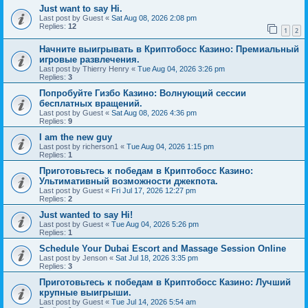
Just want to say Hi.
Last post by
Guest
«
Sat Aug 08, 2026 2:08 pm
Replies:
12
1
2
Начните выигрывать в Криптобосс Казино: Премиальный
игровые развлечения.
Last post by
Thierry Henry
«
Tue Aug 04, 2026 3:26 pm
Replies:
3
Попробуйте Гизбо Казино: Волнующий сессии
бесплатных вращений.
Last post by
Guest
«
Sat Aug 08, 2026 4:36 pm
Replies:
9
I am the new guy
Last post by
richerson1
«
Tue Aug 04, 2026 1:15 pm
Replies:
1
Приготовьтесь к победам в Криптобосс Казино:
Ультимативный возможности джекпота.
Last post by
Guest
«
Fri Jul 17, 2026 12:27 pm
Replies:
2
Just wanted to say Hi!
Last post by
Guest
«
Tue Aug 04, 2026 5:26 pm
Replies:
1
Schedule Your Dubai Escort and Massage Session Online
Last post by
Jenson
«
Sat Jul 18, 2026 3:35 pm
Replies:
3
Приготовьтесь к победам в Криптобосс Казино: Лучший
крупные выигрыши.
Last post by
Guest
«
Tue Jul 14, 2026 5:54 am