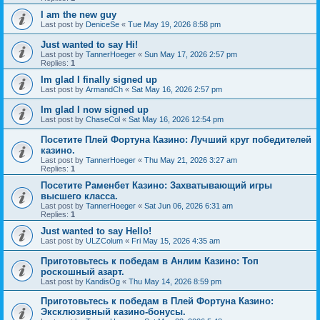
I am the new guy
Last post by
DeniceSe
«
Tue May 19, 2026 8:58 pm
Just wanted to say Hi!
Last post by
TannerHoeger
«
Sun May 17, 2026 2:57 pm
Replies:
1
Im glad I finally signed up
Last post by
ArmandCh
«
Sat May 16, 2026 2:57 pm
Im glad I now signed up
Last post by
ChaseCol
«
Sat May 16, 2026 12:54 pm
Посетите Плей Фортуна Казино: Лучший круг победителей
казино.
Last post by
TannerHoeger
«
Thu May 21, 2026 3:27 am
Replies:
1
Посетите Раменбет Казино: Захватывающий игры
высшего класса.
Last post by
TannerHoeger
«
Sat Jun 06, 2026 6:31 am
Replies:
1
Just wanted to say Hello!
Last post by
ULZColum
«
Fri May 15, 2026 4:35 am
Приготовьтесь к победам в Анлим Казино: Топ
роскошный азарт.
Last post by
KandisOg
«
Thu May 14, 2026 8:59 pm
Приготовьтесь к победам в Плей Фортуна Казино:
Эксклюзивный казино-бонусы.