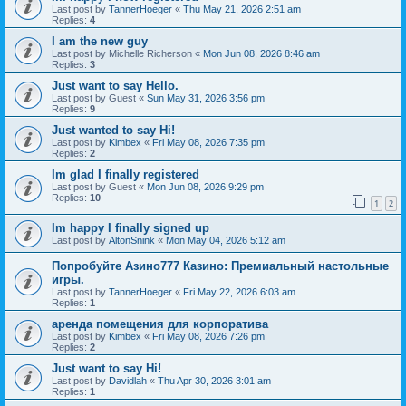
Last post by
TannerHoeger
«
Thu May 21, 2026 2:51 am
Replies:
4
I am the new guy
Last post by
Michelle Richerson
«
Mon Jun 08, 2026 8:46 am
Replies:
3
Just want to say Hello.
Last post by
Guest
«
Sun May 31, 2026 3:56 pm
Replies:
9
Just wanted to say Hi!
Last post by
Kimbex
«
Fri May 08, 2026 7:35 pm
Replies:
2
Im glad I finally registered
Last post by
Guest
«
Mon Jun 08, 2026 9:29 pm
Replies:
10
1
2
Im happy I finally signed up
Last post by
AltonSnink
«
Mon May 04, 2026 5:12 am
Попробуйте Азино777 Казино: Премиальный настольные
игры.
Last post by
TannerHoeger
«
Fri May 22, 2026 6:03 am
Replies:
1
аренда помещения для корпоратива
Last post by
Kimbex
«
Fri May 08, 2026 7:26 pm
Replies:
2
Just want to say Hi!
Last post by
Davidlah
«
Thu Apr 30, 2026 3:01 am
Replies:
1