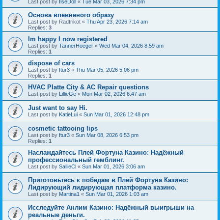
Last post by
IlseDoll
«
Tue Mar 03, 2026 7:34 pm
Основа впевненого образу
Last post by
Radtrikot
«
Thu Apr 23, 2026 7:14 am
Replies:
3
Im happy I now registered
Last post by
TannerHoeger
«
Wed Mar 04, 2026 8:59 am
Replies:
1
dispose of cars
Last post by
ftur3
«
Thu Mar 05, 2026 5:06 pm
Replies:
1
HVAC Platte City & AC Repair questions
Last post by
LillieGe
«
Mon Mar 02, 2026 6:47 am
Just want to say Hi.
Last post by
KatieLui
«
Sun Mar 01, 2026 12:48 pm
cosmetic tattooing lips
Last post by
ftur3
«
Sun Mar 08, 2026 6:53 pm
Replies:
1
Наслаждайтесь Плей Фортуна Казино: Надёжный
профессиональный гемблинг.
Last post by
SallieCl
«
Sun Mar 01, 2026 3:06 am
Приготовьтесь к победам в Плей Фортуна Казино:
Лидирующий лидирующая платформа казино.
Last post by
Martina1
«
Sun Mar 01, 2026 1:03 am
Исследуйте Анлим Казино: Надёжный выигрыши на
реальные деньги.