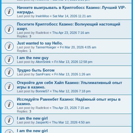
Начните выигрывать в Криптобосс Казино: Лучший VIP-
награды.
Last post by
IrwinWoo
«
Sat Mar 14, 2026 11:21 am
Посетите Криптобосс Казино: Волнующий настоящий
азарт.
Last post by
Radtrikot
«
Thu Apr 23, 2026 7:16 am
Replies:
3
Just wanted to say Hello.
Last post by
TannerHoeger
«
Fri Mar 20, 2026 4:05 am
Replies:
1
I am the new guy
Last post by
AltonSnink
«
Fri Mar 13, 2026 12:58 pm
Трудно быть Богом
Last post by
SamFranc
«
Fri Mar 13, 2026 1:26 am
Откройте для себя Хайп Казино: Ультимативный опыт
игры в казино.
Last post by
Bonnie57
«
Thu Mar 12, 2026 7:18 pm
Исследуйте Раменбет Казино: Надёжный опыт игры в
казино.
Last post by
Radtrikot
«
Thu Apr 23, 2026 7:15 am
Replies:
3
I am the new girl
Last post by
JasperKi
«
Thu Mar 12, 2026 4:50 am
I am the new girl