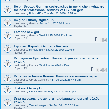
Help - Spotted German cockroaches in my kitchen, what are
the best professional services vs DIY bait gels?
Last post by
BobbyeF5
«
Thu May 28, 2026 12:52 am
Im glad I finally signed up
Last post by
Guest
«
Sat Jul 11, 2026 10:14 am
Replies:
9
I am the new girl
Last post by
Guest
«
Wed Jul 15, 2026 12:42 pm
Replies:
12
1
2
LipoJaro Kapseln Germany Reviews
Last post by
minetes435
«
Sat Jul 11, 2026 10:46 am
Replies:
9
Исследуйте Криптобосс Казино: Лучший опыт игры в
казино.
Last post by
Guest
«
Wed Jun 24, 2026 7:15 am
Replies:
22
1
2
3
Испытайте Анлим Казино: Лучший настольные игры.
Last post by
Crypto Currency
«
Fri Jul 24, 2026 4:45 am
Replies:
2
Just want to say Hi.
Last post by
DeniceSe
«
Sat May 23, 2026 10:21 pm
Игра на реальные деньги на официальном сайте 1хбет
казино
Last post by
TannerHoeger
«
Sat Jun 06, 2026 5:23 am
Replies:
1