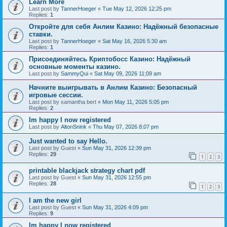
Learn More
Last post by
TannerHoeger
«
Tue May 12, 2026 12:25 pm
Replies:
1
Откройте для себя Анлим Казино: Надёжный безопасные
ставки.
Last post by
TannerHoeger
«
Sat May 16, 2026 5:30 am
Replies:
1
Присоединяйтесь Криптобосс Казино: Надёжный
основные моменты казино.
Last post by
SammyQui
«
Sat May 09, 2026 11:09 am
Начните выигрывать в Анлим Казино: Безопасный
игровые сессии.
Last post by
samantha bert
«
Mon May 11, 2026 5:05 pm
Replies:
2
Im happy I now registered
Last post by
AltonSnink
«
Thu May 07, 2026 8:07 pm
Just wanted to say Hello.
Last post by
Guest
«
Sun May 31, 2026 12:39 pm
Replies:
29
1
2
3
printable blackjack strategy chart pdf
Last post by
Guest
«
Sun May 31, 2026 12:55 pm
Replies:
28
1
2
3
I am the new girl
Last post by
Guest
«
Sun May 31, 2026 4:09 pm
Replies:
9
Im happy I now registered