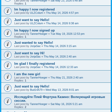
Last post by
TannerHoeger
«
Sat May 23, 2026 5:48 am
Replies:
1
Im happy I now registered
Last post by
ULZColum
«
Thu May 14, 2026 4:57 pm
Just want to say Hello!
Last post by
ULZColum
«
Thu May 14, 2026 9:38 am
Im happy I now signed up
Last post by
TannerHoeger
«
Tue May 19, 2026 12:53 pm
Replies:
1
Just wanted to say Hello!
Last post by
JorjaSac
«
Thu May 14, 2026 3:15 am
Just want to say Hi!
Last post by
JorjaSac
«
Thu May 14, 2026 2:40 am
Im glad I finally registered
Last post by
JorjaSac
«
Thu May 14, 2026 12:33 am
I am the new girl
Last post by
TannerHoeger
«
Thu May 21, 2026 2:40 am
Replies:
1
Just want to say Hello!
Last post by
Bud14A79
«
Wed May 13, 2026 8:01 am
Исследуйте Плей Фортуна Казино: Волнующий игровые
сессии.
Last post by
TannerHoeger
«
Sat May 16, 2026 5:21 am
Replies:
2