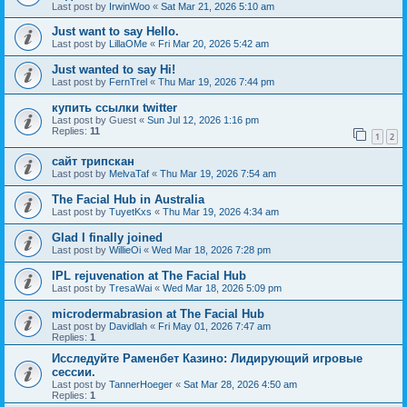
Last post by
IrwinWoo
«
Sat Mar 21, 2026 5:10 am
Just want to say Hello.
Last post by
LillaOMe
«
Fri Mar 20, 2026 5:42 am
Just wanted to say Hi!
Last post by
FernTrel
«
Thu Mar 19, 2026 7:44 pm
купить ссылки twitter
Last post by
Guest
«
Sun Jul 12, 2026 1:16 pm
Replies:
11
1
2
сайт трипскан
Last post by
MelvaTaf
«
Thu Mar 19, 2026 7:54 am
The Facial Hub in Australia
Last post by
TuyetKxs
«
Thu Mar 19, 2026 4:34 am
Glad I finally joined
Last post by
WillieOi
«
Wed Mar 18, 2026 7:28 pm
IPL rejuvenation at The Facial Hub
Last post by
TresaWai
«
Wed Mar 18, 2026 5:09 pm
microdermabrasion at The Facial Hub
Last post by
Davidlah
«
Fri May 01, 2026 7:47 am
Replies:
1
Исследуйте Раменбет Казино: Лидирующий игровые
сессии.
Last post by
TannerHoeger
«
Sat Mar 28, 2026 4:50 am
Replies:
1