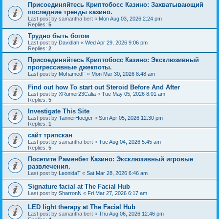
Присоединяйтесь Криптобосс Казино: Захватывающий
последние тренды казино.
Last post by
samantha bert
«
Mon Aug 03, 2026 2:24 pm
Replies:
5
Трудно быть богом
Last post by
Davidlah
«
Wed Apr 29, 2026 9:06 pm
Replies:
2
Присоединяйтесь Криптобосс Казино: Эксклюзивный
прогрессивные джекпоты.
Last post by
MohamedF
«
Mon Mar 30, 2026 8:48 am
Find out how To start out Steroid Before And After
Last post by
XRumer23Calia
«
Tue May 05, 2026 8:01 am
Replies:
5
Investigate This Site
Last post by
TannerHoeger
«
Sun Apr 05, 2026 12:30 pm
Replies:
1
сайт трипскан
Last post by
samantha bert
«
Tue Aug 04, 2026 5:45 am
Replies:
5
Посетите Раменбет Казино: Эксклюзивный игровые
развлечения.
Last post by
LeonidaT
«
Sat Mar 28, 2026 6:46 am
Signature facial at The Facial Hub
Last post by
SharronN
«
Fri Mar 27, 2026 6:17 am
LED light therapy at The Facial Hub
Last post by
samantha bert
«
Thu Aug 06, 2026 12:46 pm