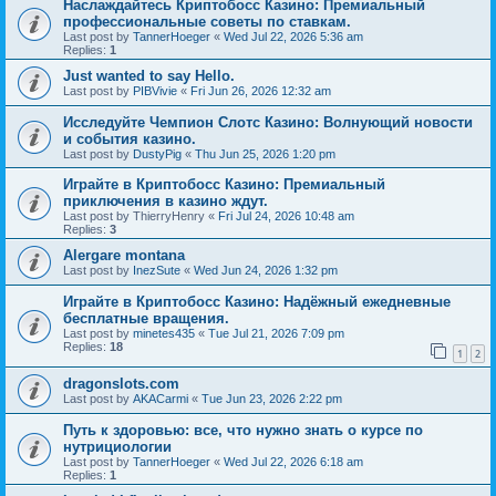
Наслаждайтесь Криптобосс Казино: Премиальный
профессиональные советы по ставкам.
Last post by
TannerHoeger
«
Wed Jul 22, 2026 5:36 am
Replies:
1
Just wanted to say Hello.
Last post by
PIBVivie
«
Fri Jun 26, 2026 12:32 am
Исследуйте Чемпион Слотс Казино: Волнующий новости
и события казино.
Last post by
DustyPig
«
Thu Jun 25, 2026 1:20 pm
Играйте в Криптобосс Казино: Премиальный
приключения в казино ждут.
Last post by
ThierryHenry
«
Fri Jul 24, 2026 10:48 am
Replies:
3
Alergare montana
Last post by
InezSute
«
Wed Jun 24, 2026 1:32 pm
Играйте в Криптобосс Казино: Надёжный ежедневные
бесплатные вращения.
Last post by
minetes435
«
Tue Jul 21, 2026 7:09 pm
Replies:
18
1
2
dragonslots.com
Last post by
AKACarmi
«
Tue Jun 23, 2026 2:22 pm
Путь к здоровью: все, что нужно знать о курсе по
нутрициологии
Last post by
TannerHoeger
«
Wed Jul 22, 2026 6:18 am
Replies:
1