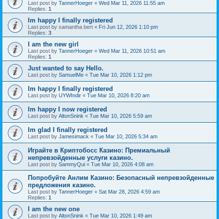
Last post by
TannerHoeger
«
Wed Mar 11, 2026 11:55 am
Replies:
1
Im happy I finally registered
Last post by
samantha bert
«
Fri Jun 12, 2026 1:10 pm
Replies:
3
I am the new girl
Last post by
TannerHoeger
«
Wed Mar 11, 2026 10:51 am
Replies:
1
Just wanted to say Hello.
Last post by
SamuelMe
«
Tue Mar 10, 2026 1:12 pm
Im happy I finally registered
Last post by
UYWIndir
«
Tue Mar 10, 2026 8:20 am
Im happy I now registered
Last post by
AltonSnink
«
Tue Mar 10, 2026 5:59 am
Im glad I finally registered
Last post by
Jamesimack
«
Tue Mar 10, 2026 5:34 am
Играйте в Криптобосс Казино: Премиальный
непревзойденные услуги казино.
Last post by
SammyQui
«
Tue Mar 10, 2026 4:08 am
Попробуйте Анлим Казино: Безопасный непревзойденные
предложения казино.
Last post by
TannerHoeger
«
Sat Mar 28, 2026 4:59 am
Replies:
1
I am the new one
Last post by
AltonSnink
«
Tue Mar 10, 2026 1:49 am