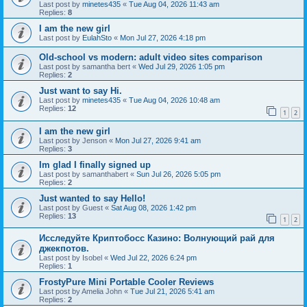
Last post by
minetes435
«
Tue Aug 04, 2026 11:43 am
Replies:
8
I am the new girl
Last post by
EulahSto
«
Mon Jul 27, 2026 4:18 pm
Old-school vs modern: adult video sites comparison
Last post by
samantha bert
«
Wed Jul 29, 2026 1:05 pm
Replies:
2
Just want to say Hi.
Last post by
minetes435
«
Tue Aug 04, 2026 10:48 am
Replies:
12
1
2
I am the new girl
Last post by
Jenson
«
Mon Jul 27, 2026 9:41 am
Replies:
3
Im glad I finally signed up
Last post by
samanthabert
«
Sun Jul 26, 2026 5:05 pm
Replies:
2
Just wanted to say Hello!
Last post by
Guest
«
Sat Aug 08, 2026 1:42 pm
Replies:
13
1
2
Исследуйте Криптобосс Казино: Волнующий рай для
джекпотов.
Last post by
Isobel
«
Wed Jul 22, 2026 6:24 pm
Replies:
1
FrostyPure Mini Portable Cooler Reviews
Last post by
Amelia John
«
Tue Jul 21, 2026 5:41 am
Replies:
2