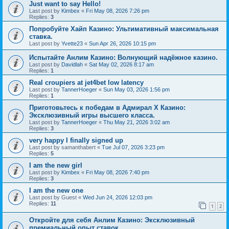
Just want to say Hello!
Last post by
Kimbex
«
Fri May 08, 2026 7:26 pm
Replies:
3
Попробуйте Хайп Казино: Ультимативный максимальная
ставка.
Last post by
Yvette23
«
Sun Apr 26, 2026 10:15 pm
Испытайте Анлим Казино: Волнующий надёжное казино.
Last post by
Davidlah
«
Sat May 02, 2026 8:17 am
Replies:
1
Real croupiers at jet4bet low latency
Last post by
TannerHoeger
«
Sun May 03, 2026 1:56 pm
Replies:
1
Приготовьтесь к победам в Адмирал Х Казино:
Эксклюзивный игры высшего класса.
Last post by
TannerHoeger
«
Thu May 21, 2026 3:02 am
Replies:
3
very happy I finally signed up
Last post by
samanthabert
«
Tue Jul 07, 2026 3:23 pm
Replies:
5
I am the new girl
Last post by
Kimbex
«
Fri May 08, 2026 7:40 pm
Replies:
3
I am the new one
Last post by
Guest
«
Wed Jun 24, 2026 12:03 pm
Replies:
11
1
2
Откройте для себя Анлим Казино: Эксклюзивный
премиальный опыт ставок.