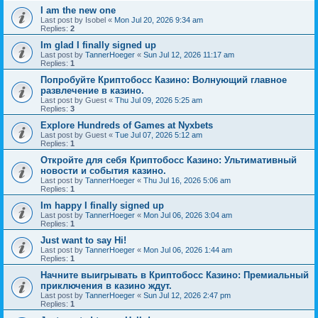
I am the new one
Last post by
Isobel
«
Mon Jul 20, 2026 9:34 am
Replies:
2
Im glad I finally signed up
Last post by
TannerHoeger
«
Sun Jul 12, 2026 11:17 am
Replies:
1
Попробуйте Криптобосс Казино: Волнующий главное
развлечение в казино.
Last post by
Guest
«
Thu Jul 09, 2026 5:25 am
Replies:
3
Explore Hundreds of Games at Nyxbets
Last post by
Guest
«
Tue Jul 07, 2026 5:12 am
Replies:
1
Откройте для себя Криптобосс Казино: Ультимативный
новости и события казино.
Last post by
TannerHoeger
«
Thu Jul 16, 2026 5:06 am
Replies:
1
Im happy I finally signed up
Last post by
TannerHoeger
«
Mon Jul 06, 2026 3:04 am
Replies:
1
Just want to say Hi!
Last post by
TannerHoeger
«
Mon Jul 06, 2026 1:44 am
Replies:
1
Начните выигрывать в Криптобосс Казино: Премиальный
приключения в казино ждут.
Last post by
TannerHoeger
«
Sun Jul 12, 2026 2:47 pm
Replies:
1