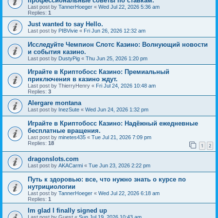
профессиональные советы по ставкам.
Last post by
TannerHoeger
«
Wed Jul 22, 2026 5:36 am
Replies:
1
Just wanted to say Hello.
Last post by
PIBVivie
«
Fri Jun 26, 2026 12:32 am
Исследуйте Чемпион Слотс Казино: Волнующий новости
и события казино.
Last post by
DustyPig
«
Thu Jun 25, 2026 1:20 pm
Играйте в Криптобосс Казино: Премиальный
приключения в казино ждут.
Last post by
ThierryHenry
«
Fri Jul 24, 2026 10:48 am
Replies:
3
Alergare montana
Last post by
InezSute
«
Wed Jun 24, 2026 1:32 pm
Играйте в Криптобосс Казино: Надёжный ежедневные
бесплатные вращения.
Last post by
minetes435
«
Tue Jul 21, 2026 7:09 pm
Replies:
18
1
2
dragonslots.com
Last post by
AKACarmi
«
Tue Jun 23, 2026 2:22 pm
Путь к здоровью: все, что нужно знать о курсе по
нутрициологии
Last post by
TannerHoeger
«
Wed Jul 22, 2026 6:18 am
Replies:
1
Im glad I finally signed up
Last post by
Guest
«
Sun Jul 19, 2026 10:43 am