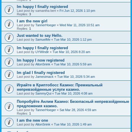
Im happy I finally registered
Last post by
samantha bert
«
Fri Jun 12, 2026 1:10 pm
Replies:
3
I am the new girl
Last post by
TannerHoeger
«
Wed Mar 11, 2026 10:51 am
Replies:
1
Just wanted to say Hello.
Last post by
SamuelMe
«
Tue Mar 10, 2026 1:12 pm
Im happy I finally registered
Last post by
UYWIndir
«
Tue Mar 10, 2026 8:20 am
Im happy I now registered
Last post by
AltonSnink
«
Tue Mar 10, 2026 5:59 am
Im glad I finally registered
Last post by
Jamesimack
«
Tue Mar 10, 2026 5:34 am
Играйте в Криптобосс Казино: Премиальный
непревзойденные услуги казино.
Last post by
SammyQui
«
Tue Mar 10, 2026 4:08 am
Попробуйте Анлим Казино: Безопасный непревзойденные
предложения казино.
Last post by
TannerHoeger
«
Sat Mar 28, 2026 4:59 am
Replies:
1
I am the new one
Last post by
AltonSnink
«
Tue Mar 10, 2026 1:49 am