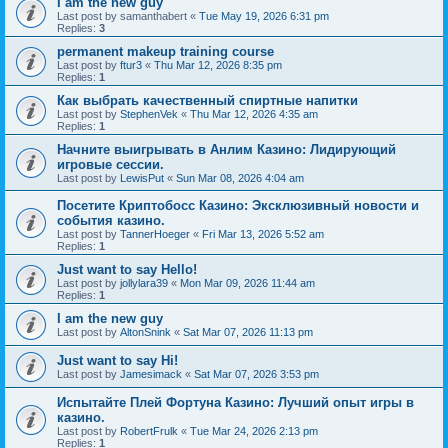
I am the new guy
Last post by
samanthabert
«
Tue May 19, 2026 6:31 pm
Replies:
3
permanent makeup training course
Last post by
ftur3
«
Thu Mar 12, 2026 8:35 pm
Replies:
1
Как выбрать качественный спиртные напитки
Last post by
StephenVek
«
Thu Mar 12, 2026 4:35 am
Replies:
1
Начните выигрывать в Анлим Казино: Лидирующий
игровые сессии.
Last post by
LewisPut
«
Sun Mar 08, 2026 4:04 am
Посетите Криптобосс Казино: Эксклюзивный новости и
события казино.
Last post by
TannerHoeger
«
Fri Mar 13, 2026 5:52 am
Replies:
1
Just want to say Hello!
Last post by
jollylara39
«
Mon Mar 09, 2026 11:44 am
Replies:
1
I am the new guy
Last post by
AltonSnink
«
Sat Mar 07, 2026 11:13 pm
Just want to say Hi!
Last post by
Jamesimack
«
Sat Mar 07, 2026 3:53 pm
Испытайте Плей Фортуна Казино: Лучший опыт игры в
казино.
Last post by
RobertFrulk
«
Tue Mar 24, 2026 2:13 pm
Replies:
1