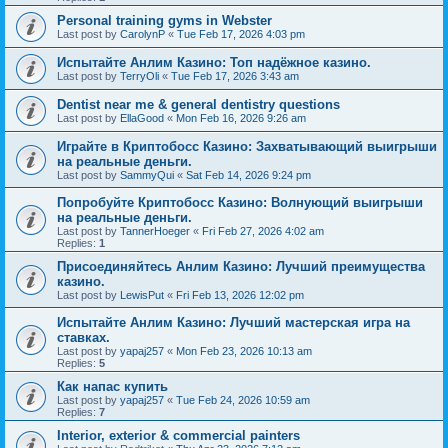
Personal training gyms in Webster
Last post by
CarolynP
«
Tue Feb 17, 2026 4:03 pm
Испытайте Анлим Казино: Топ надёжное казино.
Last post by
TerryOli
«
Tue Feb 17, 2026 3:43 am
Dentist near me & general dentistry questions
Last post by
EllaGood
«
Mon Feb 16, 2026 9:26 am
Играйте в Криптобосс Казино: Захватывающий выигрыши
на реальные деньги.
Last post by
SammyQui
«
Sat Feb 14, 2026 9:24 pm
Попробуйте Криптобосс Казино: Волнующий выигрыши
на реальные деньги.
Last post by
TannerHoeger
«
Fri Feb 27, 2026 4:02 am
Replies:
1
Присоединяйтесь Анлим Казино: Лучший преимущества
казино.
Last post by
LewisPut
«
Fri Feb 13, 2026 12:02 pm
Испытайте Анлим Казино: Лучший мастерская игра на
ставках.
Last post by
yapaj257
«
Mon Feb 23, 2026 10:13 am
Replies:
5
Как напас купить
Last post by
yapaj257
«
Tue Feb 24, 2026 10:59 am
Replies:
7
Interior, exterior & commercial painters