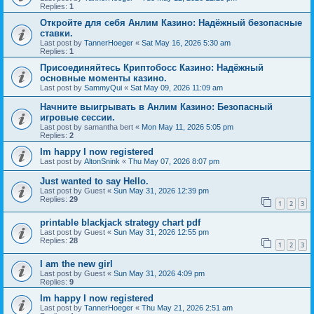
Replies:
1
Откройте для себя Анлим Казино: Надёжный безопасные
ставки.
Last post by
TannerHoeger
«
Sat May 16, 2026 5:30 am
Replies:
1
Присоединяйтесь Криптобосс Казино: Надёжный
основные моменты казино.
Last post by
SammyQui
«
Sat May 09, 2026 11:09 am
Начните выигрывать в Анлим Казино: Безопасный
игровые сессии.
Last post by
samantha bert
«
Mon May 11, 2026 5:05 pm
Replies:
2
Im happy I now registered
Last post by
AltonSnink
«
Thu May 07, 2026 8:07 pm
Just wanted to say Hello.
Last post by
Guest
«
Sun May 31, 2026 12:39 pm
Replies:
29
1
2
3
printable blackjack strategy chart pdf
Last post by
Guest
«
Sun May 31, 2026 12:55 pm
Replies:
28
1
2
3
I am the new girl
Last post by
Guest
«
Sun May 31, 2026 4:09 pm
Replies:
9
Im happy I now registered
Last post by
TannerHoeger
«
Thu May 21, 2026 2:51 am