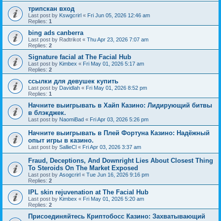
трипскан вход
Last post by
Kswgcrirl
«
Fri Jun 05, 2026 12:46 am
Replies:
1
bing ads canberra
Last post by
Radtrikot
«
Thu Apr 23, 2026 7:07 am
Replies:
2
Signature facial at The Facial Hub
Last post by
Kimbex
«
Fri May 01, 2026 5:17 am
Replies:
2
ссылки для девушек купить
Last post by
Davidlah
«
Fri May 01, 2026 8:52 pm
Replies:
1
Начните выигрывать в Хайп Казино: Лидирующий битвы
в блэкджек.
Last post by
NaomiBad
«
Fri Apr 03, 2026 5:26 pm
Начните выигрывать в Плей Фортуна Казино: Надёжный
опыт игры в казино.
Last post by
SallieCl
«
Fri Apr 03, 2026 3:37 am
Fraud, Deceptions, And Downright Lies About Closest Thing
To Steroids On The Market Exposed
Last post by
Asogcrirl
«
Tue Jun 16, 2026 9:16 pm
Replies:
2
IPL skin rejuvenation at The Facial Hub
Last post by
Kimbex
«
Fri May 01, 2026 5:20 am
Replies:
2
Присоединяйтесь Криптобосс Казино: Захватывающий