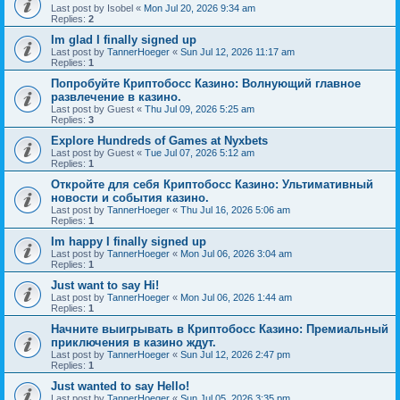
Last post by
Isobel
«
Mon Jul 20, 2026 9:34 am
Replies:
2
Im glad I finally signed up
Last post by
TannerHoeger
«
Sun Jul 12, 2026 11:17 am
Replies:
1
Попробуйте Криптобосс Казино: Волнующий главное
развлечение в казино.
Last post by
Guest
«
Thu Jul 09, 2026 5:25 am
Replies:
3
Explore Hundreds of Games at Nyxbets
Last post by
Guest
«
Tue Jul 07, 2026 5:12 am
Replies:
1
Откройте для себя Криптобосс Казино: Ультимативный
новости и события казино.
Last post by
TannerHoeger
«
Thu Jul 16, 2026 5:06 am
Replies:
1
Im happy I finally signed up
Last post by
TannerHoeger
«
Mon Jul 06, 2026 3:04 am
Replies:
1
Just want to say Hi!
Last post by
TannerHoeger
«
Mon Jul 06, 2026 1:44 am
Replies:
1
Начните выигрывать в Криптобосс Казино: Премиальный
приключения в казино ждут.
Last post by
TannerHoeger
«
Sun Jul 12, 2026 2:47 pm
Replies:
1
Just wanted to say Hello!
Last post by
TannerHoeger
«
Sun Jul 05, 2026 3:35 pm