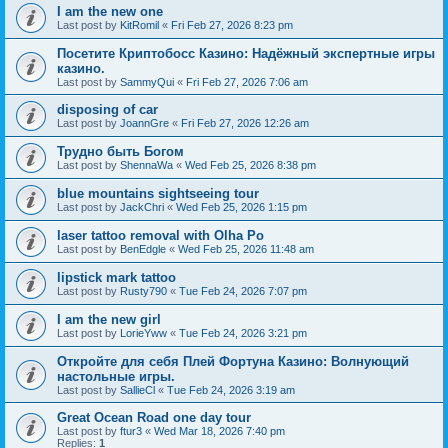
I am the new one
Last post by
KitRomil
«
Fri Feb 27, 2026 8:23 pm
Посетите Криптобосс Казино: Надёжный экспертные игры
казино.
Last post by
SammyQui
«
Fri Feb 27, 2026 7:06 am
disposing of car
Last post by
JoannGre
«
Fri Feb 27, 2026 12:26 am
Трудно быть Богом
Last post by
ShennaWa
«
Wed Feb 25, 2026 8:38 pm
blue mountains sightseeing tour
Last post by
JackChri
«
Wed Feb 25, 2026 1:15 pm
laser tattoo removal with Olha Po
Last post by
BenEdgle
«
Wed Feb 25, 2026 11:48 am
lipstick mark tattoo
Last post by
Rusty790
«
Tue Feb 24, 2026 7:07 pm
I am the new girl
Last post by
LorieYww
«
Tue Feb 24, 2026 3:21 pm
Откройте для себя Плей Фортуна Казино: Волнующий
настольные игры.
Last post by
SallieCl
«
Tue Feb 24, 2026 3:19 am
Great Ocean Road one day tour
Last post by
ftur3
«
Wed Mar 18, 2026 7:40 pm
Replies:
1