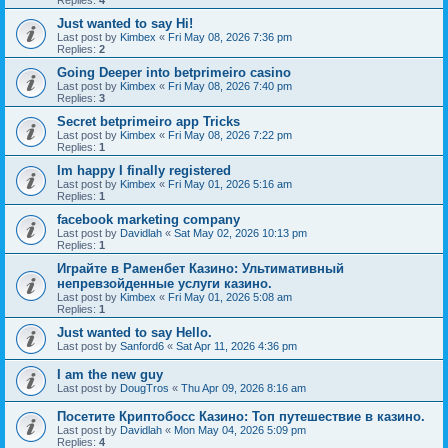
Replies:
4
Just wanted to say Hi!
Last post by
Kimbex
«
Fri May 08, 2026 7:36 pm
Replies:
2
Going Deeper into betprimeiro casino
Last post by
Kimbex
«
Fri May 08, 2026 7:40 pm
Replies:
3
Secret betprimeiro app Tricks
Last post by
Kimbex
«
Fri May 08, 2026 7:22 pm
Replies:
1
Im happy I finally registered
Last post by
Kimbex
«
Fri May 01, 2026 5:16 am
Replies:
1
facebook marketing company
Last post by
Davidlah
«
Sat May 02, 2026 10:13 pm
Replies:
1
Играйте в Раменбет Казино: Ультимативный
непревзойденные услуги казино.
Last post by
Kimbex
«
Fri May 01, 2026 5:08 am
Replies:
1
Just wanted to say Hello.
Last post by
Sanford6
«
Sat Apr 11, 2026 4:36 pm
I am the new guy
Last post by
DougTros
«
Thu Apr 09, 2026 8:16 am
Посетите Криптобосс Казино: Топ путешествие в казино.
Last post by
Davidlah
«
Mon May 04, 2026 5:09 pm
Replies:
4