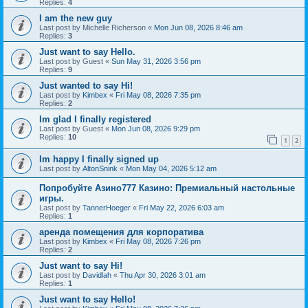
Replies:
4
I am the new guy
Last post by
Michelle Richerson
«
Mon Jun 08, 2026 8:46 am
Replies:
3
Just want to say Hello.
Last post by
Guest
«
Sun May 31, 2026 3:56 pm
Replies:
9
Just wanted to say Hi!
Last post by
Kimbex
«
Fri May 08, 2026 7:35 pm
Replies:
2
Im glad I finally registered
Last post by
Guest
«
Mon Jun 08, 2026 9:29 pm
Replies:
10
1
2
Im happy I finally signed up
Last post by
AltonSnink
«
Mon May 04, 2026 5:12 am
Попробуйте Азино777 Казино: Премиальный настольные
игры.
Last post by
TannerHoeger
«
Fri May 22, 2026 6:03 am
Replies:
1
аренда помещения для корпоратива
Last post by
Kimbex
«
Fri May 08, 2026 7:26 pm
Replies:
2
Just want to say Hi!
Last post by
Davidlah
«
Thu Apr 30, 2026 3:01 am
Replies:
1
Just want to say Hello!