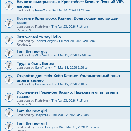
Начните выигрывать в Криптобосс Казино: Лучший VIP-
награды.
Last post by
IrwinWoo
«
Sat Mar 14, 2026 11:21 am
Посетите Криптобосс Казино: Волнующий настоящий
азарт.
Last post by
Radtrikot
«
Thu Apr 23, 2026 7:16 am
Replies:
3
Just wanted to say Hello.
Last post by
TannerHoeger
«
Fri Mar 20, 2026 4:05 am
Replies:
1
I am the new guy
Last post by
AltonSnink
«
Fri Mar 13, 2026 12:58 pm
Трудно быть Богом
Last post by
SamFranc
«
Fri Mar 13, 2026 1:26 am
Откройте для себя Хайп Казино: Ультимативный опыт
игры в казино.
Last post by
Bonnie57
«
Thu Mar 12, 2026 7:18 pm
Исследуйте Раменбет Казино: Надёжный опыт игры в
казино.
Last post by
Radtrikot
«
Thu Apr 23, 2026 7:15 am
Replies:
3
I am the new girl
Last post by
JasperKi
«
Thu Mar 12, 2026 4:50 am
I am the new girl
Last post by
TannerHoeger
«
Wed Mar 11, 2026 11:55 am
Replies:
1