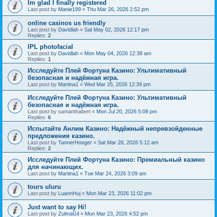
Im glad I finally registered
Last post by
Manie199
«
Thu Mar 26, 2026 2:52 pm
online casinos us friendly
Last post by
Davidlah
«
Sat May 02, 2026 12:17 pm
Replies:
2
IPL photofacial
Last post by
Davidlah
«
Mon May 04, 2026 12:38 am
Replies:
1
Исследуйте Плей Фортуна Казино: Ультимативный
безопасная и надёжная игра.
Last post by
Martina1
«
Wed Mar 25, 2026 12:39 pm
Исследуйте Плей Фортуна Казино: Ультимативный
безопасная и надёжная игра.
Last post by
samanthabert
«
Mon Jul 20, 2026 5:08 pm
Replies:
6
Испытайте Анлим Казино: Надёжный непревзойденные
предложения казино.
Last post by
TannerHoeger
«
Sat Mar 28, 2026 5:12 am
Replies:
2
Исследуйте Плей Фортуна Казино: Премиальный казино
для начинающих.
Last post by
Martina1
«
Tue Mar 24, 2026 3:09 am
tours uluru
Last post by
LuannHuj
«
Mon Mar 23, 2026 11:02 pm
Just want to say Hi!
Last post by
ZulmaGil
«
Mon Mar 23, 2026 4:52 pm