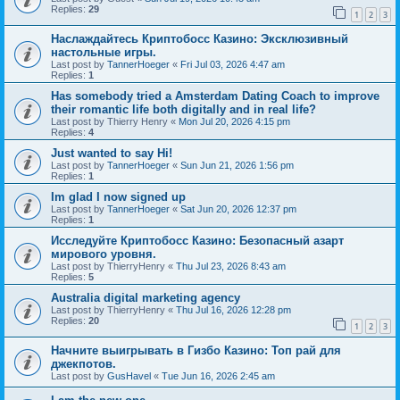
Replies:
29
1
2
3
Наслаждайтесь Криптобосс Казино: Эксклюзивный
настольные игры.
Last post by
TannerHoeger
«
Fri Jul 03, 2026 4:47 am
Replies:
1
Has somebody tried a Amsterdam Dating Coach to improve
their romantic life both digitally and in real life?
Last post by
Thierry Henry
«
Mon Jul 20, 2026 4:15 pm
Replies:
4
Just wanted to say Hi!
Last post by
TannerHoeger
«
Sun Jun 21, 2026 1:56 pm
Replies:
1
Im glad I now signed up
Last post by
TannerHoeger
«
Sat Jun 20, 2026 12:37 pm
Replies:
1
Исследуйте Криптобосс Казино: Безопасный азарт
мирового уровня.
Last post by
ThierryHenry
«
Thu Jul 23, 2026 8:43 am
Replies:
5
Australia digital marketing agency
Last post by
ThierryHenry
«
Thu Jul 16, 2026 12:28 pm
Replies:
20
1
2
3
Начните выигрывать в Гизбо Казино: Топ рай для
джекпотов.
Last post by
GusHavel
«
Tue Jun 16, 2026 2:45 am