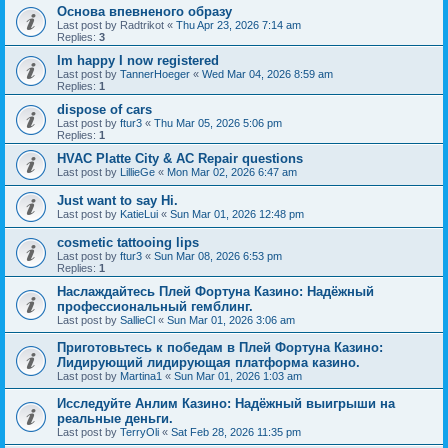
Основа впевненого образу
Last post by
Radtrikot
«
Thu Apr 23, 2026 7:14 am
Replies:
3
Im happy I now registered
Last post by
TannerHoeger
«
Wed Mar 04, 2026 8:59 am
Replies:
1
dispose of cars
Last post by
ftur3
«
Thu Mar 05, 2026 5:06 pm
Replies:
1
HVAC Platte City & AC Repair questions
Last post by
LillieGe
«
Mon Mar 02, 2026 6:47 am
Just want to say Hi.
Last post by
KatieLui
«
Sun Mar 01, 2026 12:48 pm
cosmetic tattooing lips
Last post by
ftur3
«
Sun Mar 08, 2026 6:53 pm
Replies:
1
Наслаждайтесь Плей Фортуна Казино: Надёжный
профессиональный гемблинг.
Last post by
SallieCl
«
Sun Mar 01, 2026 3:06 am
Приготовьтесь к победам в Плей Фортуна Казино:
Лидирующий лидирующая платформа казино.
Last post by
Martina1
«
Sun Mar 01, 2026 1:03 am
Исследуйте Анлим Казино: Надёжный выигрыши на
реальные деньги.
Last post by
TerryOli
«
Sat Feb 28, 2026 11:35 pm