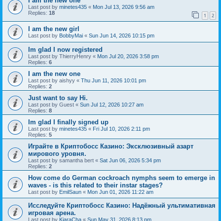
I am the new one
Last post by
minetes435
«
Mon Jul 13, 2026 9:56 am
Replies:
18
1
2
I am the new girl
Last post by
BobbyMai
«
Sun Jun 14, 2026 10:15 pm
Im glad I now registered
Last post by
ThierryHenry
«
Mon Jul 20, 2026 3:58 pm
Replies:
6
I am the new one
Last post by
aishyy
«
Thu Jun 11, 2026 10:01 pm
Replies:
2
Just want to say Hi.
Last post by
Guest
«
Sun Jul 12, 2026 10:27 am
Replies:
8
Im glad I finally signed up
Last post by
minetes435
«
Fri Jul 10, 2026 2:11 pm
Replies:
5
Играйте в Криптобосс Казино: Эксклюзивный азарт
мирового уровня.
Last post by
samantha bert
«
Sat Jun 06, 2026 5:34 pm
Replies:
2
How come do German cockroach nymphs seem to emerge in
waves - is this related to their instar stages?
Last post by
EmilSaun
«
Mon Jun 01, 2026 11:22 am
Исследуйте Криптобосс Казино: Надёжный ультимативная
игровая арена.
Last post by
KiaraCha
«
Sun May 31, 2026 8:13 pm