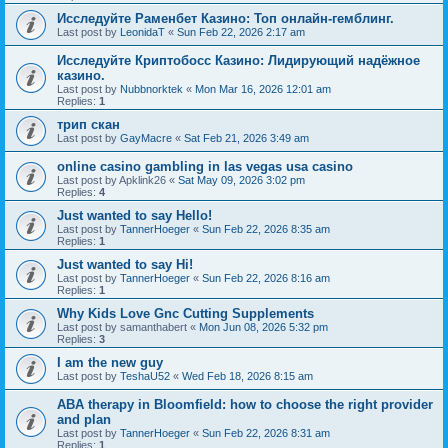
Исследуйте Раменбет Казино: Топ онлайн-гемблинг.
Last post by
LeonidaT
«
Sun Feb 22, 2026 2:17 am
Исследуйте Криптобосс Казино: Лидирующий надёжное
казино.
Last post by
Nubbnorktek
«
Mon Mar 16, 2026 12:01 am
Replies:
1
трип скан
Last post by
GayMacre
«
Sat Feb 21, 2026 3:49 am
online casino gambling in las vegas usa casino
Last post by
Apklink26
«
Sat May 09, 2026 3:02 pm
Replies:
4
Just wanted to say Hello!
Last post by
TannerHoeger
«
Sun Feb 22, 2026 8:35 am
Replies:
1
Just wanted to say Hi!
Last post by
TannerHoeger
«
Sun Feb 22, 2026 8:16 am
Replies:
1
Why Kids Love Gnc Cutting Supplements
Last post by
samanthabert
«
Mon Jun 08, 2026 5:32 pm
Replies:
3
I am the new guy
Last post by
TeshaU52
«
Wed Feb 18, 2026 8:15 am
ABA therapy in Bloomfield: how to choose the right provider
and plan
Last post by
TannerHoeger
«
Sun Feb 22, 2026 8:31 am
Replies:
1