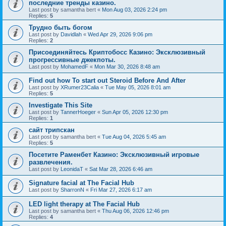
последние тренды казино.
Last post by
samantha bert
«
Mon Aug 03, 2026 2:24 pm
Replies:
5
Трудно быть богом
Last post by
Davidlah
«
Wed Apr 29, 2026 9:06 pm
Replies:
2
Присоединяйтесь Криптобосс Казино: Эксклюзивный
прогрессивные джекпоты.
Last post by
MohamedF
«
Mon Mar 30, 2026 8:48 am
Find out how To start out Steroid Before And After
Last post by
XRumer23Calia
«
Tue May 05, 2026 8:01 am
Replies:
5
Investigate This Site
Last post by
TannerHoeger
«
Sun Apr 05, 2026 12:30 pm
Replies:
1
сайт трипскан
Last post by
samantha bert
«
Tue Aug 04, 2026 5:45 am
Replies:
5
Посетите Раменбет Казино: Эксклюзивный игровые
развлечения.
Last post by
LeonidaT
«
Sat Mar 28, 2026 6:46 am
Signature facial at The Facial Hub
Last post by
SharronN
«
Fri Mar 27, 2026 6:17 am
LED light therapy at The Facial Hub
Last post by
samantha bert
«
Thu Aug 06, 2026 12:46 pm
Replies:
4