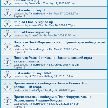
I am the new guy
Last post by
DeniceSe
«
Tue May 19, 2026 8:58 pm
Just wanted to say Hi!
Last post by
TannerHoeger
«
Sun May 17, 2026 2:57 pm
Replies:
1
Im glad I finally signed up
Last post by
ArmandCh
«
Sat May 16, 2026 2:57 pm
Im glad I now signed up
Last post by
ChaseCol
«
Sat May 16, 2026 12:54 pm
Посетите Плей Фортуна Казино: Лучший круг победителей
казино.
Last post by
TannerHoeger
«
Thu May 21, 2026 3:27 am
Replies:
1
Посетите Раменбет Казино: Захватывающий игры
высшего класса.
Last post by
TannerHoeger
«
Sat Jun 06, 2026 6:31 am
Replies:
1
Just wanted to say Hello!
Last post by
ULZColum
«
Fri May 15, 2026 4:35 am
Приготовьтесь к победам в Анлим Казино: Топ
роскошный азарт.
Last post by
KandisOg
«
Thu May 14, 2026 8:59 pm
Приготовьтесь к победам в Плей Фортуна Казино:
Эксклюзивный казино-бонусы.
Last post by
TannerHoeger
«
Sat May 23, 2026 5:48 am
Replies:
1