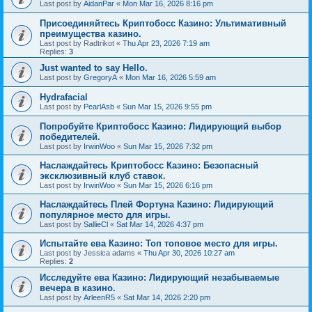
Last post by
AidanPar
«
Mon Mar 16, 2026 8:16 pm
Присоединяйтесь Криптобосс Казино: Ультимативный
преимущества казино.
Last post by
Radtrikot
«
Thu Apr 23, 2026 7:19 am
Replies:
3
Just wanted to say Hello.
Last post by
GregoryA
«
Mon Mar 16, 2026 5:59 am
Hydrafacial
Last post by
PearlAsb
«
Sun Mar 15, 2026 9:55 pm
Попробуйте Криптобосс Казино: Лидирующий выбор
победителей.
Last post by
IrwinWoo
«
Sun Mar 15, 2026 7:32 pm
Наслаждайтесь Криптобосс Казино: Безопасный
эксклюзивный клуб ставок.
Last post by
IrwinWoo
«
Sun Mar 15, 2026 6:16 pm
Наслаждайтесь Плей Фортуна Казино: Лидирующий
популярное место для игры.
Last post by
SallieCl
«
Sat Mar 14, 2026 4:37 pm
Испытайте ева Казино: Топ топовое место для игры.
Last post by
Jessica adams
«
Thu Apr 30, 2026 10:27 am
Replies:
2
Исследуйте ева Казино: Лидирующий незабываемые
вечера в казино.
Last post by
ArleenR5
«
Sat Mar 14, 2026 2:20 pm