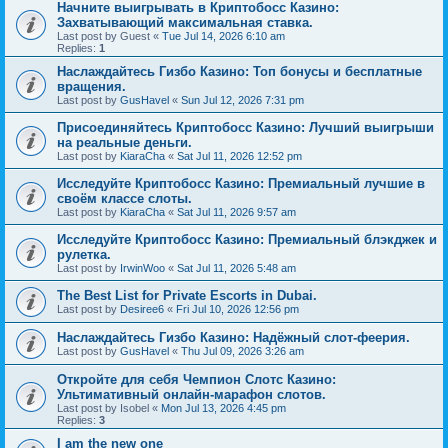
Начните выигрывать в Криптобосс Казино:
Захватывающий максимальная ставка.
Last post by
Guest
«
Tue Jul 14, 2026 6:10 am
Replies:
1
Наслаждайтесь Гизбо Казино: Топ бонусы и бесплатные
вращения.
Last post by
GusHavel
«
Sun Jul 12, 2026 7:31 pm
Присоединяйтесь Криптобосс Казино: Лучший выигрыши
на реальные деньги.
Last post by
KiaraCha
«
Sat Jul 11, 2026 12:52 pm
Исследуйте Криптобосс Казино: Премиальный лучшие в
своём классе слоты.
Last post by
KiaraCha
«
Sat Jul 11, 2026 9:57 am
Исследуйте Криптобосс Казино: Премиальный блэкджек и
рулетка.
Last post by
IrwinWoo
«
Sat Jul 11, 2026 5:48 am
The Best List for Private Escorts in Dubai.
Last post by
Desiree6
«
Fri Jul 10, 2026 12:56 pm
Наслаждайтесь Гизбо Казино: Надёжный слот-феерия.
Last post by
GusHavel
«
Thu Jul 09, 2026 3:26 am
Откройте для себя Чемпион Слотс Казино:
Ультимативный онлайн-марафон слотов.
Last post by
Isobel
«
Mon Jul 13, 2026 4:45 pm
Replies:
3
I am the new one