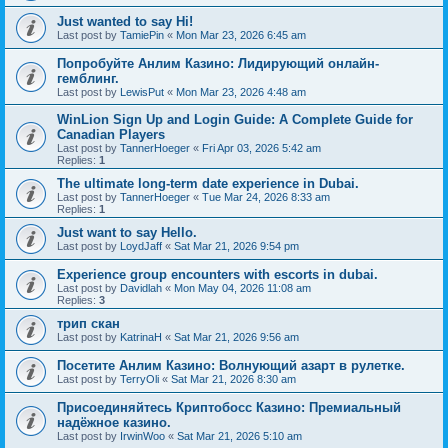
Just wanted to say Hi!
Last post by
TamiePin
«
Mon Mar 23, 2026 6:45 am
Попробуйте Анлим Казино: Лидирующий онлайн-
гемблинг.
Last post by
LewisPut
«
Mon Mar 23, 2026 4:48 am
WinLion Sign Up and Login Guide: A Complete Guide for
Canadian Players
Last post by
TannerHoeger
«
Fri Apr 03, 2026 5:42 am
Replies:
1
The ultimate long-term date experience in Dubai.
Last post by
TannerHoeger
«
Tue Mar 24, 2026 8:33 am
Replies:
1
Just want to say Hello.
Last post by
LoydJaff
«
Sat Mar 21, 2026 9:54 pm
Experience group encounters with escorts in dubai.
Last post by
Davidlah
«
Mon May 04, 2026 11:08 am
Replies:
3
трип скан
Last post by
KatrinaH
«
Sat Mar 21, 2026 9:56 am
Посетите Анлим Казино: Волнующий азарт в рулетке.
Last post by
TerryOli
«
Sat Mar 21, 2026 8:30 am
Присоединяйтесь Криптобосс Казино: Премиальный
надёжное казино.
Last post by
IrwinWoo
«
Sat Mar 21, 2026 5:10 am