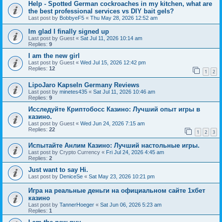
Help - Spotted German cockroaches in my kitchen, what are
the best professional services vs DIY bait gels?
Last post by
BobbyeF5
«
Thu May 28, 2026 12:52 am
Im glad I finally signed up
Last post by
Guest
«
Sat Jul 11, 2026 10:14 am
Replies:
9
I am the new girl
Last post by
Guest
«
Wed Jul 15, 2026 12:42 pm
Replies:
12
1
2
LipoJaro Kapseln Germany Reviews
Last post by
minetes435
«
Sat Jul 11, 2026 10:46 am
Replies:
9
Исследуйте Криптобосс Казино: Лучший опыт игры в
казино.
Last post by
Guest
«
Wed Jun 24, 2026 7:15 am
Replies:
22
1
2
3
Испытайте Анлим Казино: Лучший настольные игры.
Last post by
Crypto Currency
«
Fri Jul 24, 2026 4:45 am
Replies:
2
Just want to say Hi.
Last post by
DeniceSe
«
Sat May 23, 2026 10:21 pm
Игра на реальные деньги на официальном сайте 1хбет
казино
Last post by
TannerHoeger
«
Sat Jun 06, 2026 5:23 am
Replies:
1