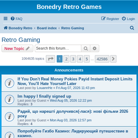
Bonedry Retro Games
FAQ
Register
Login
S
Bonedry Retro
Board index
Retro Gaming
e
Retro Gaming
a
Search
Advanced search
New Topic
r
c
Page
1
of
42586
1
2
3
4
5
42586
Next
1064635 topics
…
h
Announcements
If You Don't Real Money Pokies Payid Instant Deposit Limits
Now, You'll Hate Yourself Later
Last post by
LouannHe
«
Fri Aug 07, 2026 11:43 pm
Im happy I finally signed up
Last post by
Guest
«
Wed Aug 05, 2026 12:22 pm
Replies:
3
Радий, що нарешті долучився(-лася): нові фільми 2026
року
Last post by
Guest
«
Mon Aug 03, 2026 12:57 pm
Replies:
4
Попробуйте Гизбо Казино: Лидирующий путешествие в
казино.