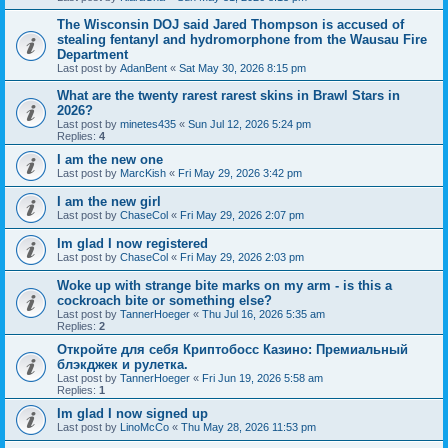
The Wisconsin DOJ said Jared Thompson is accused of
stealing fentanyl and hydromorphone from the Wausau Fire
Department
Last post by
AdanBent
«
Sat May 30, 2026 8:15 pm
What are the twenty rarest rarest skins in Brawl Stars in
2026?
Last post by
minetes435
«
Sun Jul 12, 2026 5:24 pm
Replies:
4
I am the new one
Last post by
MarcKish
«
Fri May 29, 2026 3:42 pm
I am the new girl
Last post by
ChaseCol
«
Fri May 29, 2026 2:07 pm
Im glad I now registered
Last post by
ChaseCol
«
Fri May 29, 2026 2:03 pm
Woke up with strange bite marks on my arm - is this a
cockroach bite or something else?
Last post by
TannerHoeger
«
Thu Jul 16, 2026 5:35 am
Replies:
2
Откройте для себя Криптобосс Казино: Премиальный
блэкджек и рулетка.
Last post by
TannerHoeger
«
Fri Jun 19, 2026 5:58 am
Replies:
1
Im glad I now signed up
Last post by
LinoMcCo
«
Thu May 28, 2026 11:53 pm