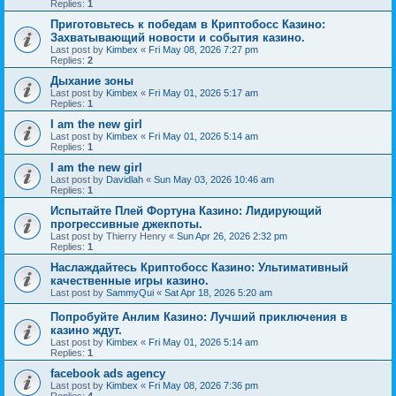
Replies:
1
Приготовьтесь к победам в Криптобосс Казино:
Захватывающий новости и события казино.
Last post by
Kimbex
«
Fri May 08, 2026 7:27 pm
Replies:
2
Дыхание зоны
Last post by
Kimbex
«
Fri May 01, 2026 5:17 am
Replies:
1
I am the new girl
Last post by
Kimbex
«
Fri May 01, 2026 5:14 am
Replies:
1
I am the new girl
Last post by
Davidlah
«
Sun May 03, 2026 10:46 am
Replies:
1
Испытайте Плей Фортуна Казино: Лидирующий
прогрессивные джекпоты.
Last post by
Thierry Henry
«
Sun Apr 26, 2026 2:32 pm
Replies:
1
Наслаждайтесь Криптобосс Казино: Ультимативный
качественные игры казино.
Last post by
SammyQui
«
Sat Apr 18, 2026 5:20 am
Попробуйте Анлим Казино: Лучший приключения в
казино ждут.
Last post by
Kimbex
«
Fri May 01, 2026 5:14 am
Replies:
1
facebook ads agency
Last post by
Kimbex
«
Fri May 08, 2026 7:36 pm