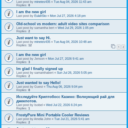
Last post by
minetes435
«
Tue Aug 04, 2026 11:43 am
Replies:
8
I am the new girl
Last post by
EulahSto
«
Mon Jul 27, 2026 4:18 pm
Old-school vs modern: adult video sites comparison
Last post by
samantha bert
«
Wed Jul 29, 2026 1:05 pm
Replies:
2
Just want to say Hi.
Last post by
minetes435
«
Tue Aug 04, 2026 10:48 am
Replies:
12
1
2
I am the new girl
Last post by
Jenson
«
Mon Jul 27, 2026 9:41 am
Replies:
3
Im glad I finally signed up
Last post by
samanthabert
«
Sun Jul 26, 2026 5:05 pm
Replies:
2
Just wanted to say Hello!
Last post by
Guest
«
Thu Aug 06, 2026 9:04 pm
Replies:
8
Исследуйте Криптобосс Казино: Волнующий рай для
джекпотов.
Last post by
Isobel
«
Wed Jul 22, 2026 6:24 pm
Replies:
1
FrostyPure Mini Portable Cooler Reviews
Last post by
Amelia John
«
Tue Jul 21, 2026 5:41 am
Replies:
2