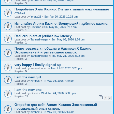
Last post by
Kimbex
«
Fri May 08, 2026 7:26 pm
Replies:
3
Попробуйте Хайп Казино: Ультимативный максимальная
ставка.
Last post by
Yvette23
«
Sun Apr 26, 2026 10:15 pm
Испытайте Анлим Казино: Волнующий надёжное казино.
Last post by
Davidlah
«
Sat May 02, 2026 8:17 am
Replies:
1
Real croupiers at jet4bet low latency
Last post by
TannerHoeger
«
Sun May 03, 2026 1:56 pm
Replies:
1
Приготовьтесь к победам в Адмирал Х Казино:
Эксклюзивный игры высшего класса.
Last post by
TannerHoeger
«
Thu May 21, 2026 3:02 am
Replies:
3
very happy I finally signed up
Last post by
samanthabert
«
Tue Jul 07, 2026 3:23 pm
Replies:
5
I am the new girl
Last post by
Kimbex
«
Fri May 08, 2026 7:40 pm
Replies:
3
I am the new one
Last post by
Guest
«
Wed Jun 24, 2026 12:03 pm
Replies:
11
1
2
Откройте для себя Анлим Казино: Эксклюзивный
премиальный опыт ставок.
Last post by
Kimbex
«
Fri May 01, 2026 5:14 am