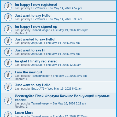
Im happy I now registered
Last post by
ULZColum
«
Thu May 14, 2026 4:57 pm
Just want to say Hello!
Last post by
ULZColum
«
Thu May 14, 2026 9:38 am
Im happy I now signed up
Last post by
TannerHoeger
«
Tue May 19, 2026 12:53 pm
Replies:
1
Just wanted to say Hello!
Last post by
JorjaSac
«
Thu May 14, 2026 3:15 am
Just want to say Hi!
Last post by
JorjaSac
«
Thu May 14, 2026 2:40 am
Im glad I finally registered
Last post by
JorjaSac
«
Thu May 14, 2026 12:33 am
I am the new girl
Last post by
TannerHoeger
«
Thu May 21, 2026 2:40 am
Replies:
1
Just want to say Hello!
Last post by
Bud14A79
«
Wed May 13, 2026 8:01 am
Исследуйте Плей Фортуна Казино: Волнующий игровые
сессии.
Last post by
TannerHoeger
«
Sat May 16, 2026 5:21 am
Replies:
2
Learn More
Last post by
TannerHoeger
«
Tue May 12, 2026 12:25 pm