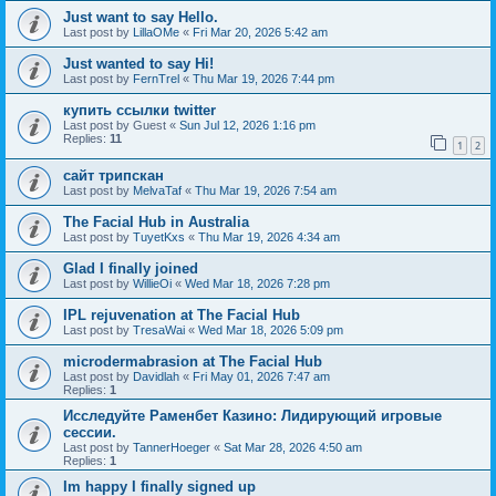
Just want to say Hello.
Last post by
LillaOMe
«
Fri Mar 20, 2026 5:42 am
Just wanted to say Hi!
Last post by
FernTrel
«
Thu Mar 19, 2026 7:44 pm
купить ссылки twitter
Last post by
Guest
«
Sun Jul 12, 2026 1:16 pm
Replies:
11
1
2
сайт трипскан
Last post by
MelvaTaf
«
Thu Mar 19, 2026 7:54 am
The Facial Hub in Australia
Last post by
TuyetKxs
«
Thu Mar 19, 2026 4:34 am
Glad I finally joined
Last post by
WillieOi
«
Wed Mar 18, 2026 7:28 pm
IPL rejuvenation at The Facial Hub
Last post by
TresaWai
«
Wed Mar 18, 2026 5:09 pm
microdermabrasion at The Facial Hub
Last post by
Davidlah
«
Fri May 01, 2026 7:47 am
Replies:
1
Исследуйте Раменбет Казино: Лидирующий игровые
сессии.
Last post by
TannerHoeger
«
Sat Mar 28, 2026 4:50 am
Replies:
1
Im happy I finally signed up