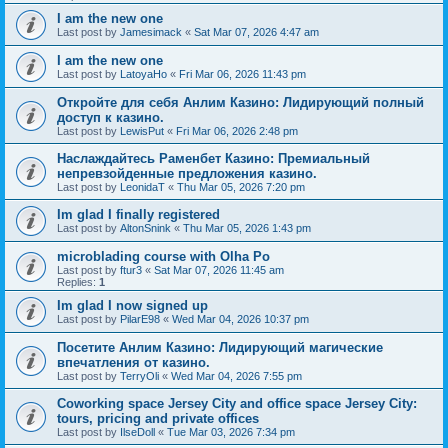
I am the new one
Last post by
Jamesimack
«
Sat Mar 07, 2026 4:47 am
I am the new one
Last post by
LatoyaHo
«
Fri Mar 06, 2026 11:43 pm
Откройте для себя Анлим Казино: Лидирующий полный
доступ к казино.
Last post by
LewisPut
«
Fri Mar 06, 2026 2:48 pm
Наслаждайтесь Раменбет Казино: Премиальный
непревзойденные предложения казино.
Last post by
LeonidaT
«
Thu Mar 05, 2026 7:20 pm
Im glad I finally registered
Last post by
AltonSnink
«
Thu Mar 05, 2026 1:43 pm
microblading course with Olha Po
Last post by
ftur3
«
Sat Mar 07, 2026 11:45 am
Replies:
1
Im glad I now signed up
Last post by
PilarE98
«
Wed Mar 04, 2026 10:37 pm
Посетите Анлим Казино: Лидирующий магические
впечатления от казино.
Last post by
TerryOli
«
Wed Mar 04, 2026 7:55 pm
Coworking space Jersey City and office space Jersey City:
tours, pricing and private offices
Last post by
IlseDoll
«
Tue Mar 03, 2026 7:34 pm