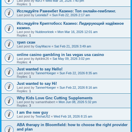
Last post by
ftur3
«
Wed Mar 18, 2026 7:40 pm
Replies:
1
Исследуйте Раменбет Казино: Топ онлайн-гемблинг.
Last post by
LeonidaT
«
Sun Feb 22, 2026 2:17 am
Исследуйте Криптобосс Казино: Лидирующий надёжное
казино.
Last post by
Nubbnorktek
«
Mon Mar 16, 2026 12:01 am
Replies:
1
трип скан
Last post by
GayMacre
«
Sat Feb 21, 2026 3:49 am
online casino gambling in las vegas usa casino
Last post by
Apklink26
«
Sat May 09, 2026 3:02 pm
Replies:
4
Just wanted to say Hello!
Last post by
TannerHoeger
«
Sun Feb 22, 2026 8:35 am
Replies:
1
Just wanted to say Hi!
Last post by
TannerHoeger
«
Sun Feb 22, 2026 8:16 am
Replies:
1
Why Kids Love Gnc Cutting Supplements
Last post by
samanthabert
«
Mon Jun 08, 2026 5:32 pm
Replies:
3
I am the new guy
Last post by
TeshaU52
«
Wed Feb 18, 2026 8:15 am
ABA therapy in Bloomfield: how to choose the right provider
and plan