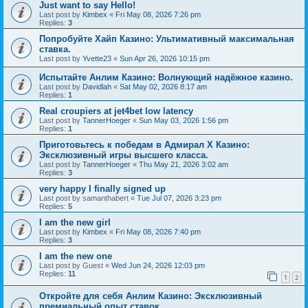
Just want to say Hello!
Last post by
Kimbex
«
Fri May 08, 2026 7:26 pm
Replies:
3
Попробуйте Хайп Казино: Ультимативный максимальная
ставка.
Last post by
Yvette23
«
Sun Apr 26, 2026 10:15 pm
Испытайте Анлим Казино: Волнующий надёжное казино.
Last post by
Davidlah
«
Sat May 02, 2026 8:17 am
Replies:
1
Real croupiers at jet4bet low latency
Last post by
TannerHoeger
«
Sun May 03, 2026 1:56 pm
Replies:
1
Приготовьтесь к победам в Адмирал Х Казино:
Эксклюзивный игры высшего класса.
Last post by
TannerHoeger
«
Thu May 21, 2026 3:02 am
Replies:
3
very happy I finally signed up
Last post by
samanthabert
«
Tue Jul 07, 2026 3:23 pm
Replies:
5
I am the new girl
Last post by
Kimbex
«
Fri May 08, 2026 7:40 pm
Replies:
3
I am the new one
Last post by
Guest
«
Wed Jun 24, 2026 12:03 pm
Replies:
11
1
2
Откройте для себя Анлим Казино: Эксклюзивный
премиальный опыт ставок.