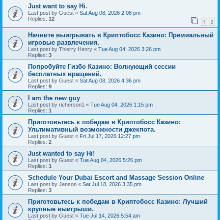
Just want to say Hi.
Last post by
Guest
«
Sat Aug 08, 2026 2:08 pm
Replies:
12
1
2
Начните выигрывать в Криптобосс Казино: Премиальный
игровые развлечения.
Last post by
Thierry Henry
«
Tue Aug 04, 2026 3:26 pm
Replies:
3
Попробуйте Гизбо Казино: Волнующий сессии
бесплатных вращений.
Last post by
Guest
«
Sat Aug 08, 2026 4:36 pm
Replies:
9
I am the new guy
Last post by
richerson1
«
Tue Aug 04, 2026 1:15 pm
Replies:
1
Приготовьтесь к победам в Криптобосс Казино:
Ультимативный возможности джекпота.
Last post by
Guest
«
Fri Jul 17, 2026 12:27 pm
Replies:
2
Just wanted to say Hi!
Last post by
Guest
«
Tue Aug 04, 2026 5:26 pm
Replies:
1
Schedule Your Dubai Escort and Massage Session Online
Last post by
Jenson
«
Sat Jul 18, 2026 3:35 pm
Replies:
3
Приготовьтесь к победам в Криптобосс Казино: Лучший
крупные выигрыши.
Last post by
Guest
«
Tue Jul 14, 2026 5:54 am