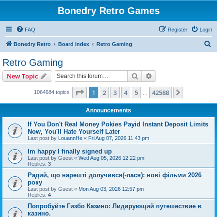
Bonedry Retro Games
FAQ
Register
Login
S
Bonedry Retro
Board index
Retro Gaming
e
Retro Gaming
a
Search
Advanced search
New Topic
r
c
Page
1
of
42588
1
2
3
4
5
42588
Next
1064684 topics
…
h
Announcements
If You Don't Real Money Pokies Payid Instant Deposit Limits
Now, You'll Hate Yourself Later
Last post by
LouannHe
«
Fri Aug 07, 2026 11:43 pm
Im happy I finally signed up
Last post by
Guest
«
Wed Aug 05, 2026 12:22 pm
Replies:
3
Радий, що нарешті долучився(-лася): нові фільми 2026
року
Last post by
Guest
«
Mon Aug 03, 2026 12:57 pm
Replies:
4
Попробуйте Гизбо Казино: Лидирующий путешествие в
казино.