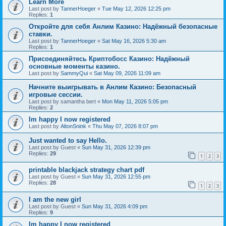
Learn More
Last post by
TannerHoeger
«
Tue May 12, 2026 12:25 pm
Replies:
1
Откройте для себя Анлим Казино: Надёжный безопасные
ставки.
Last post by
TannerHoeger
«
Sat May 16, 2026 5:30 am
Replies:
1
Присоединяйтесь Криптобосс Казино: Надёжный
основные моменты казино.
Last post by
SammyQui
«
Sat May 09, 2026 11:09 am
Начните выигрывать в Анлим Казино: Безопасный
игровые сессии.
Last post by
samantha bert
«
Mon May 11, 2026 5:05 pm
Replies:
2
Im happy I now registered
Last post by
AltonSnink
«
Thu May 07, 2026 8:07 pm
Just wanted to say Hello.
Last post by
Guest
«
Sun May 31, 2026 12:39 pm
Replies:
29
1
2
3
printable blackjack strategy chart pdf
Last post by
Guest
«
Sun May 31, 2026 12:55 pm
Replies:
28
1
2
3
I am the new girl
Last post by
Guest
«
Sun May 31, 2026 4:09 pm
Replies:
9
Im happy I now registered