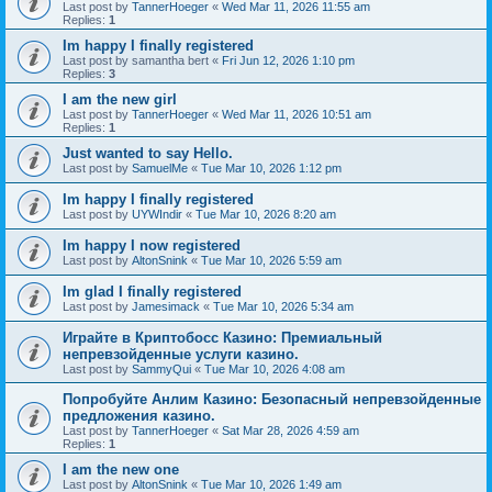
Last post by
TannerHoeger
«
Wed Mar 11, 2026 11:55 am
Replies:
1
Im happy I finally registered
Last post by
samantha bert
«
Fri Jun 12, 2026 1:10 pm
Replies:
3
I am the new girl
Last post by
TannerHoeger
«
Wed Mar 11, 2026 10:51 am
Replies:
1
Just wanted to say Hello.
Last post by
SamuelMe
«
Tue Mar 10, 2026 1:12 pm
Im happy I finally registered
Last post by
UYWIndir
«
Tue Mar 10, 2026 8:20 am
Im happy I now registered
Last post by
AltonSnink
«
Tue Mar 10, 2026 5:59 am
Im glad I finally registered
Last post by
Jamesimack
«
Tue Mar 10, 2026 5:34 am
Играйте в Криптобосс Казино: Премиальный
непревзойденные услуги казино.
Last post by
SammyQui
«
Tue Mar 10, 2026 4:08 am
Попробуйте Анлим Казино: Безопасный непревзойденные
предложения казино.
Last post by
TannerHoeger
«
Sat Mar 28, 2026 4:59 am
Replies:
1
I am the new one
Last post by
AltonSnink
«
Tue Mar 10, 2026 1:49 am