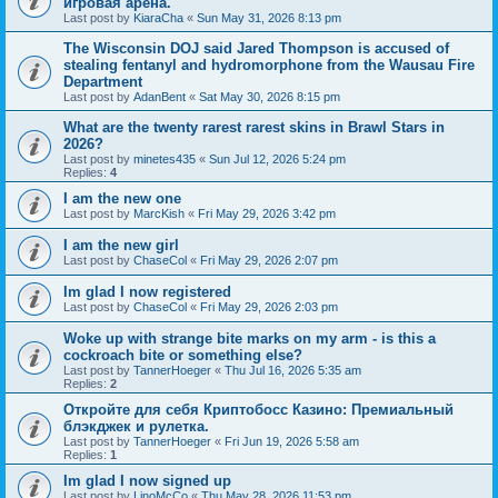
игровая арена.
Last post by
KiaraCha
«
Sun May 31, 2026 8:13 pm
The Wisconsin DOJ said Jared Thompson is accused of
stealing fentanyl and hydromorphone from the Wausau Fire
Department
Last post by
AdanBent
«
Sat May 30, 2026 8:15 pm
What are the twenty rarest rarest skins in Brawl Stars in
2026?
Last post by
minetes435
«
Sun Jul 12, 2026 5:24 pm
Replies:
4
I am the new one
Last post by
MarcKish
«
Fri May 29, 2026 3:42 pm
I am the new girl
Last post by
ChaseCol
«
Fri May 29, 2026 2:07 pm
Im glad I now registered
Last post by
ChaseCol
«
Fri May 29, 2026 2:03 pm
Woke up with strange bite marks on my arm - is this a
cockroach bite or something else?
Last post by
TannerHoeger
«
Thu Jul 16, 2026 5:35 am
Replies:
2
Откройте для себя Криптобосс Казино: Премиальный
блэкджек и рулетка.
Last post by
TannerHoeger
«
Fri Jun 19, 2026 5:58 am
Replies:
1
Im glad I now signed up
Last post by
LinoMcCo
«
Thu May 28, 2026 11:53 pm