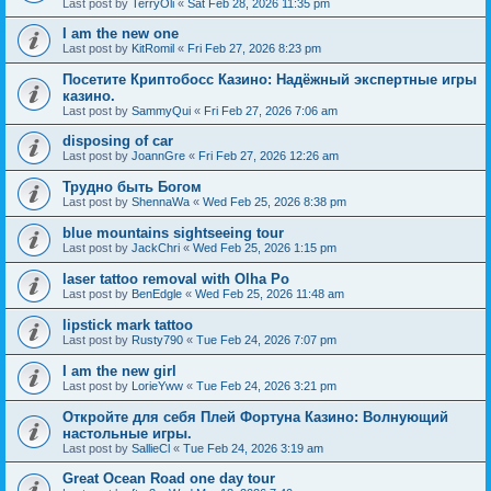
Last post by
TerryOli
«
Sat Feb 28, 2026 11:35 pm
I am the new one
Last post by
KitRomil
«
Fri Feb 27, 2026 8:23 pm
Посетите Криптобосс Казино: Надёжный экспертные игры
казино.
Last post by
SammyQui
«
Fri Feb 27, 2026 7:06 am
disposing of car
Last post by
JoannGre
«
Fri Feb 27, 2026 12:26 am
Трудно быть Богом
Last post by
ShennaWa
«
Wed Feb 25, 2026 8:38 pm
blue mountains sightseeing tour
Last post by
JackChri
«
Wed Feb 25, 2026 1:15 pm
laser tattoo removal with Olha Po
Last post by
BenEdgle
«
Wed Feb 25, 2026 11:48 am
lipstick mark tattoo
Last post by
Rusty790
«
Tue Feb 24, 2026 7:07 pm
I am the new girl
Last post by
LorieYww
«
Tue Feb 24, 2026 3:21 pm
Откройте для себя Плей Фортуна Казино: Волнующий
настольные игры.
Last post by
SallieCl
«
Tue Feb 24, 2026 3:19 am
Great Ocean Road one day tour