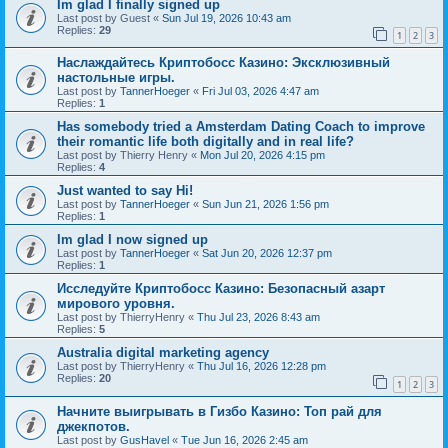
Im glad I finally signed up
Last post by
Guest
«
Sun Jul 19, 2026 10:43 am
Replies:
29
1
2
3
Наслаждайтесь Криптобосс Казино: Эксклюзивный
настольные игры.
Last post by
TannerHoeger
«
Fri Jul 03, 2026 4:47 am
Replies:
1
Has somebody tried a Amsterdam Dating Coach to improve
their romantic life both digitally and in real life?
Last post by
Thierry Henry
«
Mon Jul 20, 2026 4:15 pm
Replies:
4
Just wanted to say Hi!
Last post by
TannerHoeger
«
Sun Jun 21, 2026 1:56 pm
Replies:
1
Im glad I now signed up
Last post by
TannerHoeger
«
Sat Jun 20, 2026 12:37 pm
Replies:
1
Исследуйте Криптобосс Казино: Безопасный азарт
мирового уровня.
Last post by
ThierryHenry
«
Thu Jul 23, 2026 8:43 am
Replies:
5
Australia digital marketing agency
Last post by
ThierryHenry
«
Thu Jul 16, 2026 12:28 pm
Replies:
20
1
2
3
Начните выигрывать в Гизбо Казино: Топ рай для
джекпотов.
Last post by
GusHavel
«
Tue Jun 16, 2026 2:45 am