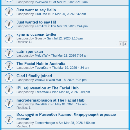
Last post by
IrwinWoo
«
Sat Mar 21, 2026 5:10 am
Just want to say Hello.
Last post by
LillaOMe
«
Fri Mar 20, 2026 5:42 am
Just wanted to say Hi!
Last post by
FernTrel
«
Thu Mar 19, 2026 7:44 pm
купить ссылки twitter
Last post by
Guest
«
Sun Jul 12, 2026 1:16 pm
Replies:
11
1
2
сайт трипскан
Last post by
MelvaTaf
«
Thu Mar 19, 2026 7:54 am
The Facial Hub in Australia
Last post by
TuyetKxs
«
Thu Mar 19, 2026 4:34 am
Glad I finally joined
Last post by
WillieOi
«
Wed Mar 18, 2026 7:28 pm
IPL rejuvenation at The Facial Hub
Last post by
TresaWai
«
Wed Mar 18, 2026 5:09 pm
microdermabrasion at The Facial Hub
Last post by
Davidlah
«
Fri May 01, 2026 7:47 am
Replies:
1
Исследуйте Раменбет Казино: Лидирующий игровые
сессии.
Last post by
TannerHoeger
«
Sat Mar 28, 2026 4:50 am
Replies:
1