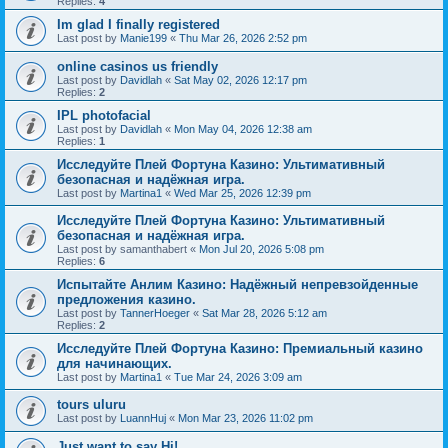
Replies:
4
Im glad I finally registered
Last post by
Manie199
«
Thu Mar 26, 2026 2:52 pm
online casinos us friendly
Last post by
Davidlah
«
Sat May 02, 2026 12:17 pm
Replies:
2
IPL photofacial
Last post by
Davidlah
«
Mon May 04, 2026 12:38 am
Replies:
1
Исследуйте Плей Фортуна Казино: Ультимативный
безопасная и надёжная игра.
Last post by
Martina1
«
Wed Mar 25, 2026 12:39 pm
Исследуйте Плей Фортуна Казино: Ультимативный
безопасная и надёжная игра.
Last post by
samanthabert
«
Mon Jul 20, 2026 5:08 pm
Replies:
6
Испытайте Анлим Казино: Надёжный непревзойденные
предложения казино.
Last post by
TannerHoeger
«
Sat Mar 28, 2026 5:12 am
Replies:
2
Исследуйте Плей Фортуна Казино: Премиальный казино
для начинающих.
Last post by
Martina1
«
Tue Mar 24, 2026 3:09 am
tours uluru
Last post by
LuannHuj
«
Mon Mar 23, 2026 11:02 pm
Just want to say Hi!