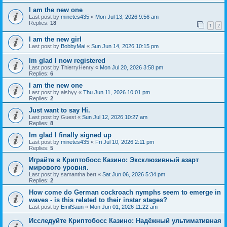
I am the new one
Last post by
minetes435
«
Mon Jul 13, 2026 9:56 am
Replies:
18
1
2
I am the new girl
Last post by
BobbyMai
«
Sun Jun 14, 2026 10:15 pm
Im glad I now registered
Last post by
ThierryHenry
«
Mon Jul 20, 2026 3:58 pm
Replies:
6
I am the new one
Last post by
aishyy
«
Thu Jun 11, 2026 10:01 pm
Replies:
2
Just want to say Hi.
Last post by
Guest
«
Sun Jul 12, 2026 10:27 am
Replies:
8
Im glad I finally signed up
Last post by
minetes435
«
Fri Jul 10, 2026 2:11 pm
Replies:
5
Играйте в Криптобосс Казино: Эксклюзивный азарт
мирового уровня.
Last post by
samantha bert
«
Sat Jun 06, 2026 5:34 pm
Replies:
2
How come do German cockroach nymphs seem to emerge in
waves - is this related to their instar stages?
Last post by
EmilSaun
«
Mon Jun 01, 2026 11:22 am
Исследуйте Криптобосс Казино: Надёжный ультимативная