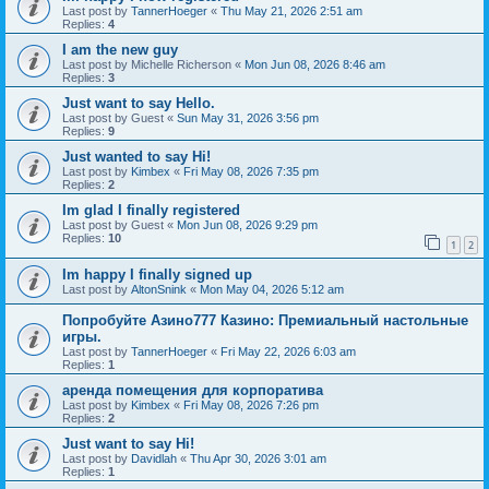
Last post by
TannerHoeger
«
Thu May 21, 2026 2:51 am
Replies:
4
I am the new guy
Last post by
Michelle Richerson
«
Mon Jun 08, 2026 8:46 am
Replies:
3
Just want to say Hello.
Last post by
Guest
«
Sun May 31, 2026 3:56 pm
Replies:
9
Just wanted to say Hi!
Last post by
Kimbex
«
Fri May 08, 2026 7:35 pm
Replies:
2
Im glad I finally registered
Last post by
Guest
«
Mon Jun 08, 2026 9:29 pm
Replies:
10
1
2
Im happy I finally signed up
Last post by
AltonSnink
«
Mon May 04, 2026 5:12 am
Попробуйте Азино777 Казино: Премиальный настольные
игры.
Last post by
TannerHoeger
«
Fri May 22, 2026 6:03 am
Replies:
1
аренда помещения для корпоратива
Last post by
Kimbex
«
Fri May 08, 2026 7:26 pm
Replies:
2
Just want to say Hi!
Last post by
Davidlah
«
Thu Apr 30, 2026 3:01 am
Replies:
1