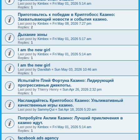
Last post by
Kimbex
«
Fri May 01, 2026 5:14 am
Replies:
1
Приготовьтесь к победам в Криптобосс Казино:
Захватывающий новости и события казино.
Last post by
Kimbex
«
Fri May 08, 2026 7:27 pm
Replies:
2
Дыхание зоны
Last post by
Kimbex
«
Fri May 01, 2026 5:17 am
Replies:
1
I am the new girl
Last post by
Kimbex
«
Fri May 01, 2026 5:14 am
Replies:
1
I am the new girl
Last post by
Davidlah
«
Sun May 03, 2026 10:46 am
Replies:
1
Испытайте Плей Фортуна Казино: Лидирующий
прогрессивные джекпоты.
Last post by
Thierry Henry
«
Sun Apr 26, 2026 2:32 pm
Replies:
1
Наслаждайтесь Криптобосс Казино: Ультимативный
качественные игры казино.
Last post by
SammyQui
«
Sat Apr 18, 2026 5:20 am
Попробуйте Анлим Казино: Лучший приключения в
казино ждут.
Last post by
Kimbex
«
Fri May 01, 2026 5:14 am
Replies:
1
facebook ads agency