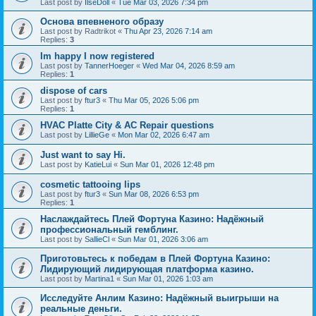
Last post by
IlseDoll
«
Tue Mar 03, 2026 7:34 pm
Основа впевненого образу
Last post by
Radtrikot
«
Thu Apr 23, 2026 7:14 am
Replies:
3
Im happy I now registered
Last post by
TannerHoeger
«
Wed Mar 04, 2026 8:59 am
Replies:
1
dispose of cars
Last post by
ftur3
«
Thu Mar 05, 2026 5:06 pm
Replies:
1
HVAC Platte City & AC Repair questions
Last post by
LillieGe
«
Mon Mar 02, 2026 6:47 am
Just want to say Hi.
Last post by
KatieLui
«
Sun Mar 01, 2026 12:48 pm
cosmetic tattooing lips
Last post by
ftur3
«
Sun Mar 08, 2026 6:53 pm
Replies:
1
Наслаждайтесь Плей Фортуна Казино: Надёжный
профессиональный гемблинг.
Last post by
SallieCl
«
Sun Mar 01, 2026 3:06 am
Приготовьтесь к победам в Плей Фортуна Казино:
Лидирующий лидирующая платформа казино.
Last post by
Martina1
«
Sun Mar 01, 2026 1:03 am
Исследуйте Анлим Казино: Надёжный выигрыши на
реальные деньги.