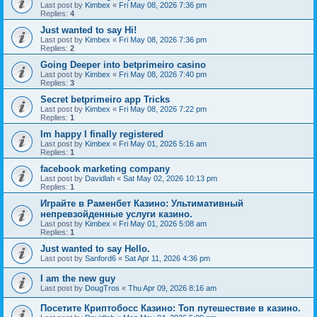
Last post by
Kimbex
«
Fri May 08, 2026 7:36 pm
Replies:
4
Just wanted to say Hi!
Last post by
Kimbex
«
Fri May 08, 2026 7:36 pm
Replies:
2
Going Deeper into betprimeiro casino
Last post by
Kimbex
«
Fri May 08, 2026 7:40 pm
Replies:
3
Secret betprimeiro app Tricks
Last post by
Kimbex
«
Fri May 08, 2026 7:22 pm
Replies:
1
Im happy I finally registered
Last post by
Kimbex
«
Fri May 01, 2026 5:16 am
Replies:
1
facebook marketing company
Last post by
Davidlah
«
Sat May 02, 2026 10:13 pm
Replies:
1
Играйте в Раменбет Казино: Ультимативный
непревзойденные услуги казино.
Last post by
Kimbex
«
Fri May 01, 2026 5:08 am
Replies:
1
Just wanted to say Hello.
Last post by
Sanford6
«
Sat Apr 11, 2026 4:36 pm
I am the new guy
Last post by
DougTros
«
Thu Apr 09, 2026 8:16 am
Посетите Криптобосс Казино: Топ путешествие в казино.