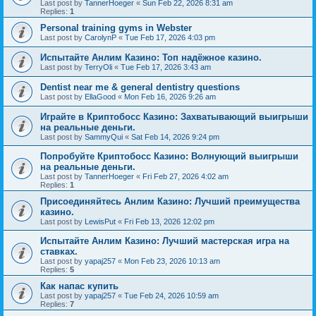
Last post by
TannerHoeger
«
Sun Feb 22, 2026 8:31 am
Replies:
1
Personal training gyms in Webster
Last post by
CarolynP
«
Tue Feb 17, 2026 4:03 pm
Испытайте Анлим Казино: Топ надёжное казино.
Last post by
TerryOli
«
Tue Feb 17, 2026 3:43 am
Dentist near me & general dentistry questions
Last post by
EllaGood
«
Mon Feb 16, 2026 9:26 am
Играйте в Криптобосс Казино: Захватывающий выигрыши
на реальные деньги.
Last post by
SammyQui
«
Sat Feb 14, 2026 9:24 pm
Попробуйте Криптобосс Казино: Волнующий выигрыши
на реальные деньги.
Last post by
TannerHoeger
«
Fri Feb 27, 2026 4:02 am
Replies:
1
Присоединяйтесь Анлим Казино: Лучший преимущества
казино.
Last post by
LewisPut
«
Fri Feb 13, 2026 12:02 pm
Испытайте Анлим Казино: Лучший мастерская игра на
ставках.
Last post by
yapaj257
«
Mon Feb 23, 2026 10:13 am
Replies:
5
Как напас купить
Last post by
yapaj257
«
Tue Feb 24, 2026 10:59 am
Replies:
7