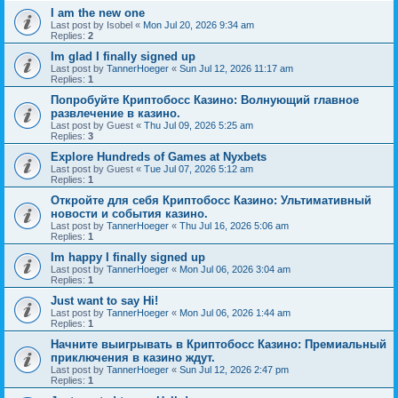
I am the new one
Last post by
Isobel
«
Mon Jul 20, 2026 9:34 am
Replies:
2
Im glad I finally signed up
Last post by
TannerHoeger
«
Sun Jul 12, 2026 11:17 am
Replies:
1
Попробуйте Криптобосс Казино: Волнующий главное
развлечение в казино.
Last post by
Guest
«
Thu Jul 09, 2026 5:25 am
Replies:
3
Explore Hundreds of Games at Nyxbets
Last post by
Guest
«
Tue Jul 07, 2026 5:12 am
Replies:
1
Откройте для себя Криптобосс Казино: Ультимативный
новости и события казино.
Last post by
TannerHoeger
«
Thu Jul 16, 2026 5:06 am
Replies:
1
Im happy I finally signed up
Last post by
TannerHoeger
«
Mon Jul 06, 2026 3:04 am
Replies:
1
Just want to say Hi!
Last post by
TannerHoeger
«
Mon Jul 06, 2026 1:44 am
Replies:
1
Начните выигрывать в Криптобосс Казино: Премиальный
приключения в казино ждут.
Last post by
TannerHoeger
«
Sun Jul 12, 2026 2:47 pm
Replies:
1