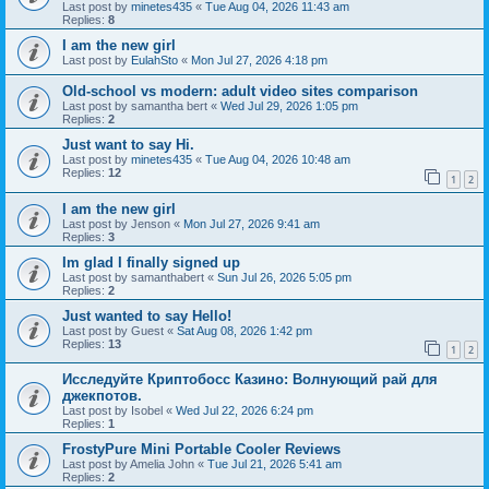
Last post by
minetes435
«
Tue Aug 04, 2026 11:43 am
Replies:
8
I am the new girl
Last post by
EulahSto
«
Mon Jul 27, 2026 4:18 pm
Old-school vs modern: adult video sites comparison
Last post by
samantha bert
«
Wed Jul 29, 2026 1:05 pm
Replies:
2
Just want to say Hi.
Last post by
minetes435
«
Tue Aug 04, 2026 10:48 am
Replies:
12
1
2
I am the new girl
Last post by
Jenson
«
Mon Jul 27, 2026 9:41 am
Replies:
3
Im glad I finally signed up
Last post by
samanthabert
«
Sun Jul 26, 2026 5:05 pm
Replies:
2
Just wanted to say Hello!
Last post by
Guest
«
Sat Aug 08, 2026 1:42 pm
Replies:
13
1
2
Исследуйте Криптобосс Казино: Волнующий рай для
джекпотов.
Last post by
Isobel
«
Wed Jul 22, 2026 6:24 pm
Replies:
1
FrostyPure Mini Portable Cooler Reviews
Last post by
Amelia John
«
Tue Jul 21, 2026 5:41 am
Replies:
2