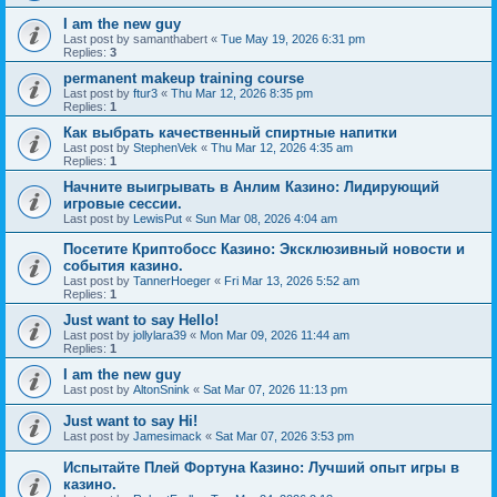
I am the new guy
Last post by
samanthabert
«
Tue May 19, 2026 6:31 pm
Replies:
3
permanent makeup training course
Last post by
ftur3
«
Thu Mar 12, 2026 8:35 pm
Replies:
1
Как выбрать качественный спиртные напитки
Last post by
StephenVek
«
Thu Mar 12, 2026 4:35 am
Replies:
1
Начните выигрывать в Анлим Казино: Лидирующий
игровые сессии.
Last post by
LewisPut
«
Sun Mar 08, 2026 4:04 am
Посетите Криптобосс Казино: Эксклюзивный новости и
события казино.
Last post by
TannerHoeger
«
Fri Mar 13, 2026 5:52 am
Replies:
1
Just want to say Hello!
Last post by
jollylara39
«
Mon Mar 09, 2026 11:44 am
Replies:
1
I am the new guy
Last post by
AltonSnink
«
Sat Mar 07, 2026 11:13 pm
Just want to say Hi!
Last post by
Jamesimack
«
Sat Mar 07, 2026 3:53 pm
Испытайте Плей Фортуна Казино: Лучший опыт игры в
казино.