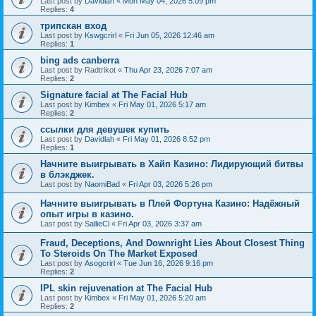
Last post by
Davidlah
«
Mon May 04, 2026 5:09 pm
Replies:
4
трипскан вход
Last post by
Kswgcrirl
«
Fri Jun 05, 2026 12:46 am
Replies:
1
bing ads canberra
Last post by
Radtrikot
«
Thu Apr 23, 2026 7:07 am
Replies:
2
Signature facial at The Facial Hub
Last post by
Kimbex
«
Fri May 01, 2026 5:17 am
Replies:
2
ссылки для девушек купить
Last post by
Davidlah
«
Fri May 01, 2026 8:52 pm
Replies:
1
Начните выигрывать в Хайп Казино: Лидирующий битвы
в блэкджек.
Last post by
NaomiBad
«
Fri Apr 03, 2026 5:26 pm
Начните выигрывать в Плей Фортуна Казино: Надёжный
опыт игры в казино.
Last post by
SallieCl
«
Fri Apr 03, 2026 3:37 am
Fraud, Deceptions, And Downright Lies About Closest Thing
To Steroids On The Market Exposed
Last post by
Asogcrirl
«
Tue Jun 16, 2026 9:16 pm
Replies:
2
IPL skin rejuvenation at The Facial Hub
Last post by
Kimbex
«
Fri May 01, 2026 5:20 am
Replies:
2