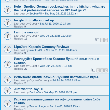
Help - Spotted German cockroaches in my kitchen, what are
the best professional services vs DIY bait gels?
Last post by
BobbyeF5
«
Thu May 28, 2026 12:52 am
Im glad I finally signed up
Last post by
Guest
«
Sat Jul 11, 2026 10:14 am
Replies:
9
I am the new girl
Last post by
Guest
«
Wed Jul 15, 2026 12:42 pm
Replies:
12
1
2
LipoJaro Kapseln Germany Reviews
Last post by
minetes435
«
Sat Jul 11, 2026 10:46 am
Replies:
9
Исследуйте Криптобосс Казино: Лучший опыт игры в
казино.
Last post by
Guest
«
Wed Jun 24, 2026 7:15 am
Replies:
22
1
2
3
Испытайте Анлим Казино: Лучший настольные игры.
Last post by
Crypto Currency
«
Fri Jul 24, 2026 4:45 am
Replies:
2
Just want to say Hi.
Last post by
DeniceSe
«
Sat May 23, 2026 10:21 pm
Игра на реальные деньги на официальном сайте 1хбет
казино
Last post by
TannerHoeger
«
Sat Jun 06, 2026 5:23 am
Replies:
1