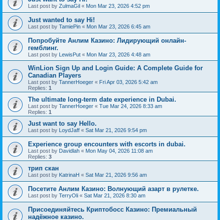
Last post by
ZulmaGil
«
Mon Mar 23, 2026 4:52 pm
Just wanted to say Hi!
Last post by
TamiePin
«
Mon Mar 23, 2026 6:45 am
Попробуйте Анлим Казино: Лидирующий онлайн-
гемблинг.
Last post by
LewisPut
«
Mon Mar 23, 2026 4:48 am
WinLion Sign Up and Login Guide: A Complete Guide for
Canadian Players
Last post by
TannerHoeger
«
Fri Apr 03, 2026 5:42 am
Replies:
1
The ultimate long-term date experience in Dubai.
Last post by
TannerHoeger
«
Tue Mar 24, 2026 8:33 am
Replies:
1
Just want to say Hello.
Last post by
LoydJaff
«
Sat Mar 21, 2026 9:54 pm
Experience group encounters with escorts in dubai.
Last post by
Davidlah
«
Mon May 04, 2026 11:08 am
Replies:
3
трип скан
Last post by
KatrinaH
«
Sat Mar 21, 2026 9:56 am
Посетите Анлим Казино: Волнующий азарт в рулетке.
Last post by
TerryOli
«
Sat Mar 21, 2026 8:30 am
Присоединяйтесь Криптобосс Казино: Премиальный
надёжное казино.