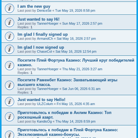
I am the new guy
Last post by
DeniceSe
«
Tue May 19, 2026 8:58 pm
Just wanted to say Hi!
Last post by
TannerHoeger
«
Sun May 17, 2026 2:57 pm
Replies:
1
Im glad I finally signed up
Last post by
ArmandCh
«
Sat May 16, 2026 2:57 pm
Im glad I now signed up
Last post by
ChaseCol
«
Sat May 16, 2026 12:54 pm
Посетите Плей Фортуна Казино: Лучший круг победителей
казино.
Last post by
TannerHoeger
«
Thu May 21, 2026 3:27 am
Replies:
1
Посетите Раменбет Казино: Захватывающий игры
высшего класса.
Last post by
TannerHoeger
«
Sat Jun 06, 2026 6:31 am
Replies:
1
Just wanted to say Hello!
Last post by
ULZColum
«
Fri May 15, 2026 4:35 am
Приготовьтесь к победам в Анлим Казино: Топ
роскошный азарт.
Last post by
KandisOg
«
Thu May 14, 2026 8:59 pm
Приготовьтесь к победам в Плей Фортуна Казино:
Эксклюзивный казино-бонусы.