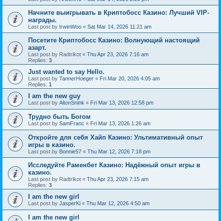
Начните выигрывать в Криптобосс Казино: Лучший VIP-
награды.
Last post by
IrwinWoo
«
Sat Mar 14, 2026 11:21 am
Посетите Криптобосс Казино: Волнующий настоящий
азарт.
Last post by
Radtrikot
«
Thu Apr 23, 2026 7:16 am
Replies:
3
Just wanted to say Hello.
Last post by
TannerHoeger
«
Fri Mar 20, 2026 4:05 am
Replies:
1
I am the new guy
Last post by
AltonSnink
«
Fri Mar 13, 2026 12:58 pm
Трудно быть Богом
Last post by
SamFranc
«
Fri Mar 13, 2026 1:26 am
Откройте для себя Хайп Казино: Ультимативный опыт
игры в казино.
Last post by
Bonnie57
«
Thu Mar 12, 2026 7:18 pm
Исследуйте Раменбет Казино: Надёжный опыт игры в
казино.
Last post by
Radtrikot
«
Thu Apr 23, 2026 7:15 am
Replies:
3
I am the new girl
Last post by
JasperKi
«
Thu Mar 12, 2026 4:50 am
I am the new girl