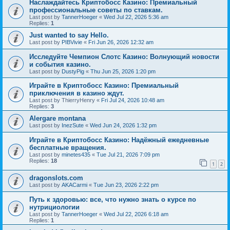
Наслаждайтесь Криптобосс Казино: Премиальный
профессиональные советы по ставкам.
Last post by
TannerHoeger
«
Wed Jul 22, 2026 5:36 am
Replies:
1
Just wanted to say Hello.
Last post by
PIBVivie
«
Fri Jun 26, 2026 12:32 am
Исследуйте Чемпион Слотс Казино: Волнующий новости
и события казино.
Last post by
DustyPig
«
Thu Jun 25, 2026 1:20 pm
Играйте в Криптобосс Казино: Премиальный
приключения в казино ждут.
Last post by
ThierryHenry
«
Fri Jul 24, 2026 10:48 am
Replies:
3
Alergare montana
Last post by
InezSute
«
Wed Jun 24, 2026 1:32 pm
Играйте в Криптобосс Казино: Надёжный ежедневные
бесплатные вращения.
Last post by
minetes435
«
Tue Jul 21, 2026 7:09 pm
Replies:
18
1
2
dragonslots.com
Last post by
AKACarmi
«
Tue Jun 23, 2026 2:22 pm
Путь к здоровью: все, что нужно знать о курсе по
нутрициологии
Last post by
TannerHoeger
«
Wed Jul 22, 2026 6:18 am
Replies:
1