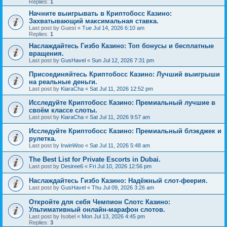
Replies:
1
Начните выигрывать в Криптобосс Казино:
Захватывающий максимальная ставка.
Last post by
Guest
«
Tue Jul 14, 2026 6:10 am
Replies:
1
Наслаждайтесь Гизбо Казино: Топ бонусы и бесплатные
вращения.
Last post by
GusHavel
«
Sun Jul 12, 2026 7:31 pm
Присоединяйтесь Криптобосс Казино: Лучший выигрыши
на реальные деньги.
Last post by
KiaraCha
«
Sat Jul 11, 2026 12:52 pm
Исследуйте Криптобосс Казино: Премиальный лучшие в
своём классе слоты.
Last post by
KiaraCha
«
Sat Jul 11, 2026 9:57 am
Исследуйте Криптобосс Казино: Премиальный блэкджек и
рулетка.
Last post by
IrwinWoo
«
Sat Jul 11, 2026 5:48 am
The Best List for Private Escorts in Dubai.
Last post by
Desiree6
«
Fri Jul 10, 2026 12:56 pm
Наслаждайтесь Гизбо Казино: Надёжный слот-феерия.
Last post by
GusHavel
«
Thu Jul 09, 2026 3:26 am
Откройте для себя Чемпион Слотс Казино:
Ультимативный онлайн-марафон слотов.
Last post by
Isobel
«
Mon Jul 13, 2026 4:45 pm
Replies:
3