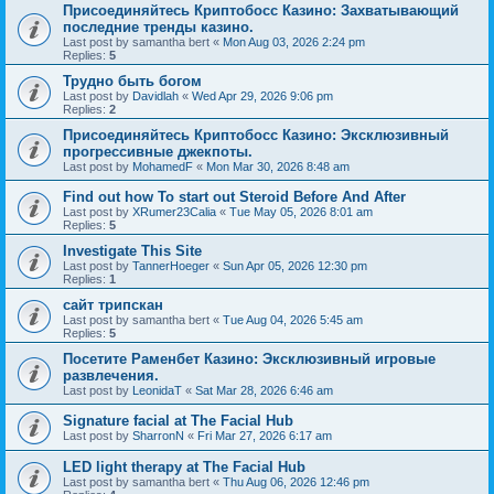
Присоединяйтесь Криптобосс Казино: Захватывающий
последние тренды казино.
Last post by
samantha bert
«
Mon Aug 03, 2026 2:24 pm
Replies:
5
Трудно быть богом
Last post by
Davidlah
«
Wed Apr 29, 2026 9:06 pm
Replies:
2
Присоединяйтесь Криптобосс Казино: Эксклюзивный
прогрессивные джекпоты.
Last post by
MohamedF
«
Mon Mar 30, 2026 8:48 am
Find out how To start out Steroid Before And After
Last post by
XRumer23Calia
«
Tue May 05, 2026 8:01 am
Replies:
5
Investigate This Site
Last post by
TannerHoeger
«
Sun Apr 05, 2026 12:30 pm
Replies:
1
сайт трипскан
Last post by
samantha bert
«
Tue Aug 04, 2026 5:45 am
Replies:
5
Посетите Раменбет Казино: Эксклюзивный игровые
развлечения.
Last post by
LeonidaT
«
Sat Mar 28, 2026 6:46 am
Signature facial at The Facial Hub
Last post by
SharronN
«
Fri Mar 27, 2026 6:17 am
LED light therapy at The Facial Hub
Last post by
samantha bert
«
Thu Aug 06, 2026 12:46 pm