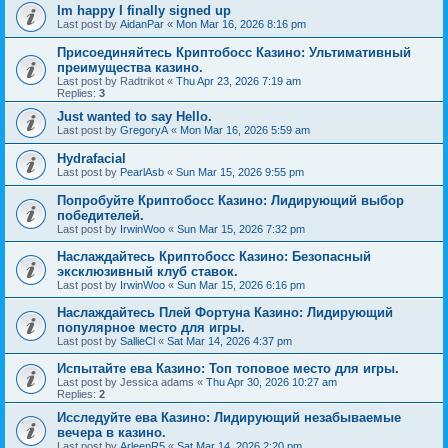
Im happy I finally signed up
Last post by
AidanPar
«
Mon Mar 16, 2026 8:16 pm
Присоединяйтесь Криптобосс Казино: Ультимативный
преимущества казино.
Last post by
Radtrikot
«
Thu Apr 23, 2026 7:19 am
Replies:
3
Just wanted to say Hello.
Last post by
GregoryA
«
Mon Mar 16, 2026 5:59 am
Hydrafacial
Last post by
PearlAsb
«
Sun Mar 15, 2026 9:55 pm
Попробуйте Криптобосс Казино: Лидирующий выбор
победителей.
Last post by
IrwinWoo
«
Sun Mar 15, 2026 7:32 pm
Наслаждайтесь Криптобосс Казино: Безопасный
эксклюзивный клуб ставок.
Last post by
IrwinWoo
«
Sun Mar 15, 2026 6:16 pm
Наслаждайтесь Плей Фортуна Казино: Лидирующий
популярное место для игры.
Last post by
SallieCl
«
Sat Mar 14, 2026 4:37 pm
Испытайте ева Казино: Топ топовое место для игры.
Last post by
Jessica adams
«
Thu Apr 30, 2026 10:27 am
Replies:
2
Исследуйте ева Казино: Лидирующий незабываемые
вечера в казино.
Last post by
ArleenR5
«
Sat Mar 14, 2026 2:20 pm