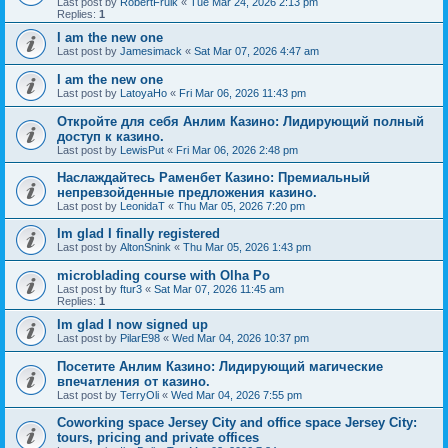
Last post by
RobertFrulk
«
Tue Mar 24, 2026 2:13 pm
Replies:
1
I am the new one
Last post by
Jamesimack
«
Sat Mar 07, 2026 4:47 am
I am the new one
Last post by
LatoyaHo
«
Fri Mar 06, 2026 11:43 pm
Откройте для себя Анлим Казино: Лидирующий полный
доступ к казино.
Last post by
LewisPut
«
Fri Mar 06, 2026 2:48 pm
Наслаждайтесь Раменбет Казино: Премиальный
непревзойденные предложения казино.
Last post by
LeonidaT
«
Thu Mar 05, 2026 7:20 pm
Im glad I finally registered
Last post by
AltonSnink
«
Thu Mar 05, 2026 1:43 pm
microblading course with Olha Po
Last post by
ftur3
«
Sat Mar 07, 2026 11:45 am
Replies:
1
Im glad I now signed up
Last post by
PilarE98
«
Wed Mar 04, 2026 10:37 pm
Посетите Анлим Казино: Лидирующий магические
впечатления от казино.
Last post by
TerryOli
«
Wed Mar 04, 2026 7:55 pm
Coworking space Jersey City and office space Jersey City:
tours, pricing and private offices