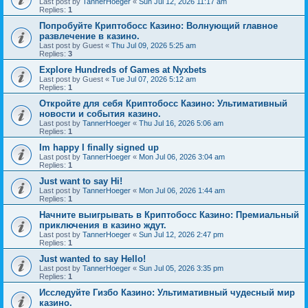
Last post by
TannerHoeger
«
Sun Jul 12, 2026 11:17 am
Replies:
1
Попробуйте Криптобосс Казино: Волнующий главное
развлечение в казино.
Last post by
Guest
«
Thu Jul 09, 2026 5:25 am
Replies:
3
Explore Hundreds of Games at Nyxbets
Last post by
Guest
«
Tue Jul 07, 2026 5:12 am
Replies:
1
Откройте для себя Криптобосс Казино: Ультимативный
новости и события казино.
Last post by
TannerHoeger
«
Thu Jul 16, 2026 5:06 am
Replies:
1
Im happy I finally signed up
Last post by
TannerHoeger
«
Mon Jul 06, 2026 3:04 am
Replies:
1
Just want to say Hi!
Last post by
TannerHoeger
«
Mon Jul 06, 2026 1:44 am
Replies:
1
Начните выигрывать в Криптобосс Казино: Премиальный
приключения в казино ждут.
Last post by
TannerHoeger
«
Sun Jul 12, 2026 2:47 pm
Replies:
1
Just wanted to say Hello!
Last post by
TannerHoeger
«
Sun Jul 05, 2026 3:35 pm
Replies:
1
Исследуйте Гизбо Казино: Ультимативный чудесный мир
казино.