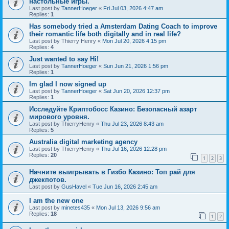
настольные игры.
Last post by
TannerHoeger
«
Fri Jul 03, 2026 4:47 am
Replies:
1
Has somebody tried a Amsterdam Dating Coach to improve
their romantic life both digitally and in real life?
Last post by
Thierry Henry
«
Mon Jul 20, 2026 4:15 pm
Replies:
4
Just wanted to say Hi!
Last post by
TannerHoeger
«
Sun Jun 21, 2026 1:56 pm
Replies:
1
Im glad I now signed up
Last post by
TannerHoeger
«
Sat Jun 20, 2026 12:37 pm
Replies:
1
Исследуйте Криптобосс Казино: Безопасный азарт
мирового уровня.
Last post by
ThierryHenry
«
Thu Jul 23, 2026 8:43 am
Replies:
5
Australia digital marketing agency
Last post by
ThierryHenry
«
Thu Jul 16, 2026 12:28 pm
Replies:
20
1
2
3
Начните выигрывать в Гизбо Казино: Топ рай для
джекпотов.
Last post by
GusHavel
«
Tue Jun 16, 2026 2:45 am
I am the new one
Last post by
minetes435
«
Mon Jul 13, 2026 9:56 am
Replies:
18
1
2