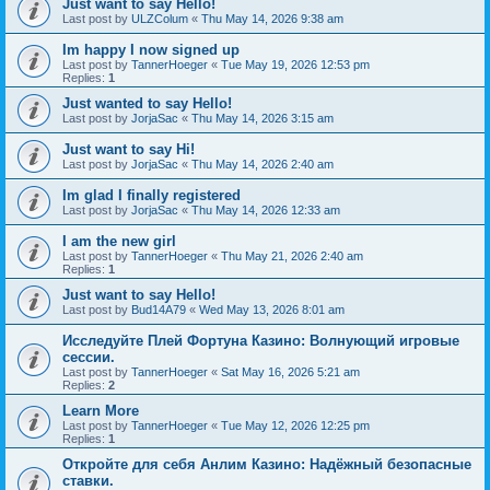
Just want to say Hello!
Last post by
ULZColum
«
Thu May 14, 2026 9:38 am
Im happy I now signed up
Last post by
TannerHoeger
«
Tue May 19, 2026 12:53 pm
Replies:
1
Just wanted to say Hello!
Last post by
JorjaSac
«
Thu May 14, 2026 3:15 am
Just want to say Hi!
Last post by
JorjaSac
«
Thu May 14, 2026 2:40 am
Im glad I finally registered
Last post by
JorjaSac
«
Thu May 14, 2026 12:33 am
I am the new girl
Last post by
TannerHoeger
«
Thu May 21, 2026 2:40 am
Replies:
1
Just want to say Hello!
Last post by
Bud14A79
«
Wed May 13, 2026 8:01 am
Исследуйте Плей Фортуна Казино: Волнующий игровые
сессии.
Last post by
TannerHoeger
«
Sat May 16, 2026 5:21 am
Replies:
2
Learn More
Last post by
TannerHoeger
«
Tue May 12, 2026 12:25 pm
Replies:
1
Откройте для себя Анлим Казино: Надёжный безопасные
ставки.