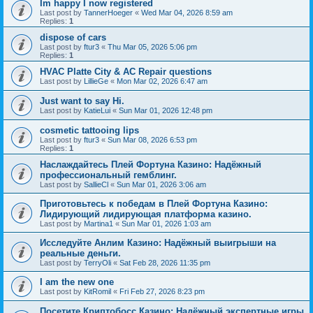
Im happy I now registered
Last post by
TannerHoeger
«
Wed Mar 04, 2026 8:59 am
Replies:
1
dispose of cars
Last post by
ftur3
«
Thu Mar 05, 2026 5:06 pm
Replies:
1
HVAC Platte City & AC Repair questions
Last post by
LillieGe
«
Mon Mar 02, 2026 6:47 am
Just want to say Hi.
Last post by
KatieLui
«
Sun Mar 01, 2026 12:48 pm
cosmetic tattooing lips
Last post by
ftur3
«
Sun Mar 08, 2026 6:53 pm
Replies:
1
Наслаждайтесь Плей Фортуна Казино: Надёжный
профессиональный гемблинг.
Last post by
SallieCl
«
Sun Mar 01, 2026 3:06 am
Приготовьтесь к победам в Плей Фортуна Казино:
Лидирующий лидирующая платформа казино.
Last post by
Martina1
«
Sun Mar 01, 2026 1:03 am
Исследуйте Анлим Казино: Надёжный выигрыши на
реальные деньги.
Last post by
TerryOli
«
Sat Feb 28, 2026 11:35 pm
I am the new one
Last post by
KitRomil
«
Fri Feb 27, 2026 8:23 pm
Посетите Криптобосс Казино: Надёжный экспертные игры