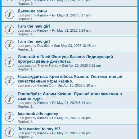
Last post by
Kimbex
«
Fri May 08, 2026 7:27 pm
Replies:
2
Дыхание зоны
Last post by
Kimbex
«
Fri May 01, 2026 5:17 am
Replies:
1
I am the new girl
Last post by
Kimbex
«
Fri May 01, 2026 5:14 am
Replies:
1
I am the new girl
Last post by
Davidlah
«
Sun May 03, 2026 10:46 am
Replies:
1
Испытайте Плей Фортуна Казино: Лидирующий
прогрессивные джекпоты.
Last post by
Thierry Henry
«
Sun Apr 26, 2026 2:32 pm
Replies:
1
Наслаждайтесь Криптобосс Казино: Ультимативный
качественные игры казино.
Last post by
SammyQui
«
Sat Apr 18, 2026 5:20 am
Попробуйте Анлим Казино: Лучший приключения в
казино ждут.
Last post by
Kimbex
«
Fri May 01, 2026 5:14 am
Replies:
1
facebook ads agency
Last post by
Kimbex
«
Fri May 08, 2026 7:36 pm
Replies:
4
Just wanted to say Hi!
Last post by
Kimbex
«
Fri May 08, 2026 7:36 pm
Replies:
2