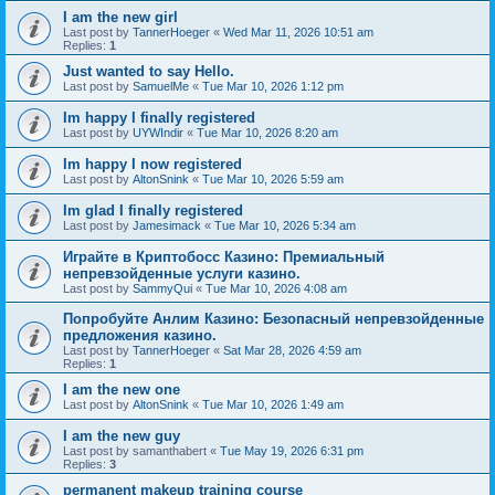
I am the new girl
Last post by
TannerHoeger
«
Wed Mar 11, 2026 10:51 am
Replies:
1
Just wanted to say Hello.
Last post by
SamuelMe
«
Tue Mar 10, 2026 1:12 pm
Im happy I finally registered
Last post by
UYWIndir
«
Tue Mar 10, 2026 8:20 am
Im happy I now registered
Last post by
AltonSnink
«
Tue Mar 10, 2026 5:59 am
Im glad I finally registered
Last post by
Jamesimack
«
Tue Mar 10, 2026 5:34 am
Играйте в Криптобосс Казино: Премиальный
непревзойденные услуги казино.
Last post by
SammyQui
«
Tue Mar 10, 2026 4:08 am
Попробуйте Анлим Казино: Безопасный непревзойденные
предложения казино.
Last post by
TannerHoeger
«
Sat Mar 28, 2026 4:59 am
Replies:
1
I am the new one
Last post by
AltonSnink
«
Tue Mar 10, 2026 1:49 am
I am the new guy
Last post by
samanthabert
«
Tue May 19, 2026 6:31 pm
Replies:
3
permanent makeup training course