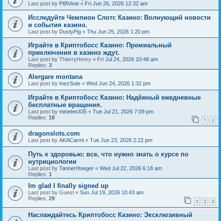
Last post by
PIBVivie
«
Fri Jun 26, 2026 12:32 am
Исследуйте Чемпион Слотс Казино: Волнующий новости
и события казино.
Last post by
DustyPig
«
Thu Jun 25, 2026 1:20 pm
Играйте в Криптобосс Казино: Премиальный
приключения в казино ждут.
Last post by
ThierryHenry
«
Fri Jul 24, 2026 10:48 am
Replies:
3
Alergare montana
Last post by
InezSute
«
Wed Jun 24, 2026 1:32 pm
Играйте в Криптобосс Казино: Надёжный ежедневные
бесплатные вращения.
Last post by
minetes435
«
Tue Jul 21, 2026 7:09 pm
Replies:
18
1
2
dragonslots.com
Last post by
AKACarmi
«
Tue Jun 23, 2026 2:22 pm
Путь к здоровью: все, что нужно знать о курсе по
нутрициологии
Last post by
TannerHoeger
«
Wed Jul 22, 2026 6:18 am
Replies:
1
Im glad I finally signed up
Last post by
Guest
«
Sun Jul 19, 2026 10:43 am
Replies:
29
1
2
3
Наслаждайтесь Криптобосс Казино: Эксклюзивный