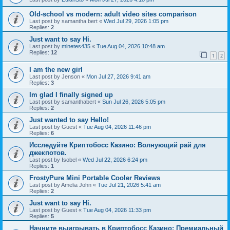
Old-school vs modern: adult video sites comparison
Last post by
samantha bert
«
Wed Jul 29, 2026 1:05 pm
Replies:
2
Just want to say Hi.
Last post by
minetes435
«
Tue Aug 04, 2026 10:48 am
Replies:
12
1
2
I am the new girl
Last post by
Jenson
«
Mon Jul 27, 2026 9:41 am
Replies:
3
Im glad I finally signed up
Last post by
samanthabert
«
Sun Jul 26, 2026 5:05 pm
Replies:
2
Just wanted to say Hello!
Last post by
Guest
«
Tue Aug 04, 2026 11:46 pm
Replies:
6
Исследуйте Криптобосс Казино: Волнующий рай для
джекпотов.
Last post by
Isobel
«
Wed Jul 22, 2026 6:24 pm
Replies:
1
FrostyPure Mini Portable Cooler Reviews
Last post by
Amelia John
«
Tue Jul 21, 2026 5:41 am
Replies:
2
Just want to say Hi.
Last post by
Guest
«
Tue Aug 04, 2026 11:33 pm
Replies:
5
Начните выигрывать в Криптобосс Казино: Премиальный