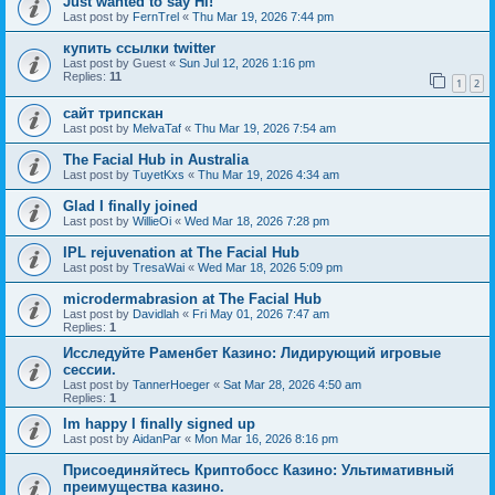
Just wanted to say Hi!
Last post by
FernTrel
«
Thu Mar 19, 2026 7:44 pm
купить ссылки twitter
Last post by
Guest
«
Sun Jul 12, 2026 1:16 pm
Replies:
11
1
2
сайт трипскан
Last post by
MelvaTaf
«
Thu Mar 19, 2026 7:54 am
The Facial Hub in Australia
Last post by
TuyetKxs
«
Thu Mar 19, 2026 4:34 am
Glad I finally joined
Last post by
WillieOi
«
Wed Mar 18, 2026 7:28 pm
IPL rejuvenation at The Facial Hub
Last post by
TresaWai
«
Wed Mar 18, 2026 5:09 pm
microdermabrasion at The Facial Hub
Last post by
Davidlah
«
Fri May 01, 2026 7:47 am
Replies:
1
Исследуйте Раменбет Казино: Лидирующий игровые
сессии.
Last post by
TannerHoeger
«
Sat Mar 28, 2026 4:50 am
Replies:
1
Im happy I finally signed up
Last post by
AidanPar
«
Mon Mar 16, 2026 8:16 pm
Присоединяйтесь Криптобосс Казино: Ультимативный
преимущества казино.