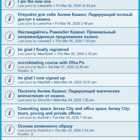
I am the new one
Last post by
LatoyaHo
«
Fri Mar 06, 2026 11:43 pm
Откройте для себя Анлим Казино: Лидирующий полный
доступ к казино.
Last post by
LewisPut
«
Fri Mar 06, 2026 2:48 pm
Наслаждайтесь Раменбет Казино: Премиальный
непревзойденные предложения казино.
Last post by
LeonidaT
«
Thu Mar 05, 2026 7:20 pm
Im glad I finally registered
Last post by
AltonSnink
«
Thu Mar 05, 2026 1:43 pm
microblading course with Olha Po
Last post by
ftur3
«
Sat Mar 07, 2026 11:45 am
Replies:
1
Im glad I now signed up
Last post by
PilarE98
«
Wed Mar 04, 2026 10:37 pm
Посетите Анлим Казино: Лидирующий магические
впечатления от казино.
Last post by
TerryOli
«
Wed Mar 04, 2026 7:55 pm
Coworking space Jersey City and office space Jersey City:
tours, pricing and private offices
Last post by
IlseDoll
«
Tue Mar 03, 2026 7:34 pm
Основа впевненого образу
Last post by
Radtrikot
«
Thu Apr 23, 2026 7:14 am
Replies:
3