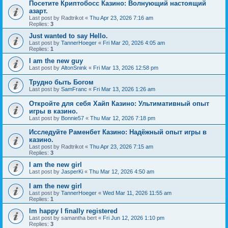
Посетите Криптобосс Казино: Волнующий настоящий
азарт.
Last post by
Radtrikot
«
Thu Apr 23, 2026 7:16 am
Replies:
3
Just wanted to say Hello.
Last post by
TannerHoeger
«
Fri Mar 20, 2026 4:05 am
Replies:
1
I am the new guy
Last post by
AltonSnink
«
Fri Mar 13, 2026 12:58 pm
Трудно быть Богом
Last post by
SamFranc
«
Fri Mar 13, 2026 1:26 am
Откройте для себя Хайп Казино: Ультимативный опыт
игры в казино.
Last post by
Bonnie57
«
Thu Mar 12, 2026 7:18 pm
Исследуйте Раменбет Казино: Надёжный опыт игры в
казино.
Last post by
Radtrikot
«
Thu Apr 23, 2026 7:15 am
Replies:
3
I am the new girl
Last post by
JasperKi
«
Thu Mar 12, 2026 4:50 am
I am the new girl
Last post by
TannerHoeger
«
Wed Mar 11, 2026 11:55 am
Replies:
1
Im happy I finally registered
Last post by
samantha bert
«
Fri Jun 12, 2026 1:10 pm
Replies:
3