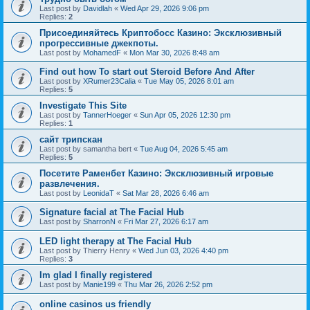
Last post by
Davidlah
«
Wed Apr 29, 2026 9:06 pm
Replies:
2
Присоединяйтесь Криптобосс Казино: Эксклюзивный
прогрессивные джекпоты.
Last post by
MohamedF
«
Mon Mar 30, 2026 8:48 am
Find out how To start out Steroid Before And After
Last post by
XRumer23Calia
«
Tue May 05, 2026 8:01 am
Replies:
5
Investigate This Site
Last post by
TannerHoeger
«
Sun Apr 05, 2026 12:30 pm
Replies:
1
сайт трипскан
Last post by
samantha bert
«
Tue Aug 04, 2026 5:45 am
Replies:
5
Посетите Раменбет Казино: Эксклюзивный игровые
развлечения.
Last post by
LeonidaT
«
Sat Mar 28, 2026 6:46 am
Signature facial at The Facial Hub
Last post by
SharronN
«
Fri Mar 27, 2026 6:17 am
LED light therapy at The Facial Hub
Last post by
Thierry Henry
«
Wed Jun 03, 2026 4:40 pm
Replies:
3
Im glad I finally registered
Last post by
Manie199
«
Thu Mar 26, 2026 2:52 pm
online casinos us friendly