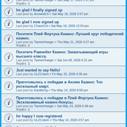
Last post by
TannerHoeger
«
Sun May 17, 2026 2:57 pm
Replies:
1
Im glad I finally signed up
Last post by
ArmandCh
«
Sat May 16, 2026 2:57 pm
Im glad I now signed up
Last post by
ChaseCol
«
Sat May 16, 2026 12:54 pm
Посетите Плей Фортуна Казино: Лучший круг победителей
казино.
Last post by
TannerHoeger
«
Thu May 21, 2026 3:27 am
Replies:
1
Посетите Раменбет Казино: Захватывающий игры
высшего класса.
Last post by
TannerHoeger
«
Sat Jun 06, 2026 6:31 am
Replies:
1
Just wanted to say Hello!
Last post by
ULZColum
«
Fri May 15, 2026 4:35 am
Приготовьтесь к победам в Анлим Казино: Топ
роскошный азарт.
Last post by
KandisOg
«
Thu May 14, 2026 8:59 pm
Приготовьтесь к победам в Плей Фортуна Казино:
Эксклюзивный казино-бонусы.
Last post by
TannerHoeger
«
Sat May 23, 2026 5:48 am
Replies:
1
Im happy I now registered
Last post by
ULZColum
«
Thu May 14, 2026 4:57 pm