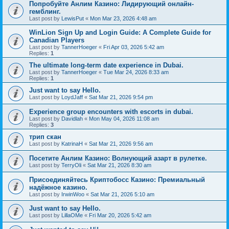
Попробуйте Анлим Казино: Лидирующий онлайн-
гемблинг.
Last post by
LewisPut
«
Mon Mar 23, 2026 4:48 am
WinLion Sign Up and Login Guide: A Complete Guide for
Canadian Players
Last post by
TannerHoeger
«
Fri Apr 03, 2026 5:42 am
Replies:
1
The ultimate long-term date experience in Dubai.
Last post by
TannerHoeger
«
Tue Mar 24, 2026 8:33 am
Replies:
1
Just want to say Hello.
Last post by
LoydJaff
«
Sat Mar 21, 2026 9:54 pm
Experience group encounters with escorts in dubai.
Last post by
Davidlah
«
Mon May 04, 2026 11:08 am
Replies:
3
трип скан
Last post by
KatrinaH
«
Sat Mar 21, 2026 9:56 am
Посетите Анлим Казино: Волнующий азарт в рулетке.
Last post by
TerryOli
«
Sat Mar 21, 2026 8:30 am
Присоединяйтесь Криптобосс Казино: Премиальный
надёжное казино.
Last post by
IrwinWoo
«
Sat Mar 21, 2026 5:10 am
Just want to say Hello.
Last post by
LillaOMe
«
Fri Mar 20, 2026 5:42 am