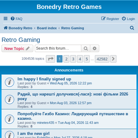
Bonedry Retro Games
FAQ
Register
Login
S
Bonedry Retro
Board index
Retro Gaming
e
Retro Gaming
a
Search
Advanced search
New Topic
r
c
Page
1
of
42582
1
2
3
4
5
42582
Next
1064536 topics
…
h
Announcements
Im happy I finally signed up
Last post by
Guest
«
Wed Aug 05, 2026 12:22 pm
Replies:
3
Радий, що нарешті долучився(-лася): нові фільми 2026
року
Last post by
Guest
«
Mon Aug 03, 2026 12:57 pm
Replies:
4
Попробуйте Гизбо Казино: Лидирующий путешествие в
казино.
Last post by
minetes435
«
Tue Aug 04, 2026 11:43 am
Replies:
8
I am the new girl
Last post by
EulahSto
«
Mon Jul 27, 2026 4:18 pm