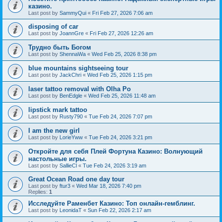
казино.
Last post by
SammyQui
«
Fri Feb 27, 2026 7:06 am
disposing of car
Last post by
JoannGre
«
Fri Feb 27, 2026 12:26 am
Трудно быть Богом
Last post by
ShennaWa
«
Wed Feb 25, 2026 8:38 pm
blue mountains sightseeing tour
Last post by
JackChri
«
Wed Feb 25, 2026 1:15 pm
laser tattoo removal with Olha Po
Last post by
BenEdgle
«
Wed Feb 25, 2026 11:48 am
lipstick mark tattoo
Last post by
Rusty790
«
Tue Feb 24, 2026 7:07 pm
I am the new girl
Last post by
LorieYww
«
Tue Feb 24, 2026 3:21 pm
Откройте для себя Плей Фортуна Казино: Волнующий
настольные игры.
Last post by
SallieCl
«
Tue Feb 24, 2026 3:19 am
Great Ocean Road one day tour
Last post by
ftur3
«
Wed Mar 18, 2026 7:40 pm
Replies:
1
Исследуйте Раменбет Казино: Топ онлайн-гемблинг.
Last post by
LeonidaT
«
Sun Feb 22, 2026 2:17 am