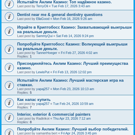
Испытайте Анлим Казино: Топ надёжное казино.
Last post by
TerryOli
«
Tue Feb 17, 2026 3:43 am
Dentist near me & general dentistry questions
Last post by
EllaGood
«
Mon Feb 16, 2026 9:26 am
Играйте в Криптобосс Казино: Захватывающий выигрыши
на реальные деньги.
Last post by
SammyQui
«
Sat Feb 14, 2026 9:24 pm
Попробуйте Криптобосс Казино: Волнующий выигрыши
на реальные деньги.
Last post by
TannerHoeger
«
Fri Feb 27, 2026 4:02 am
Replies:
1
Присоединяйтесь Анлим Казино: Лучший преимущества
казино.
Last post by
LewisPut
«
Fri Feb 13, 2026 12:02 pm
Испытайте Анлим Казино: Лучший мастерская игра на
ставках.
Last post by
yapaj257
«
Mon Feb 23, 2026 10:13 am
Replies:
5
Как напас купить
Last post by
yapaj257
«
Tue Feb 24, 2026 10:59 am
Replies:
7
Interior, exterior & commercial painters
Last post by
Radtrikot
«
Thu Apr 23, 2026 7:12 am
Replies:
8
Попробуйте Анлим Казино: Лучший выбор победителей.
Last post by
samantha bert
«
Fri Apr 24, 2026 3:45 pm