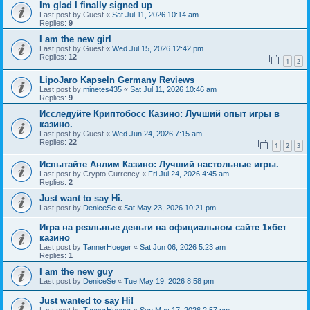
Im glad I finally signed up
Last post by
Guest
«
Sat Jul 11, 2026 10:14 am
Replies:
9
I am the new girl
Last post by
Guest
«
Wed Jul 15, 2026 12:42 pm
Replies:
12
1
2
LipoJaro Kapseln Germany Reviews
Last post by
minetes435
«
Sat Jul 11, 2026 10:46 am
Replies:
9
Исследуйте Криптобосс Казино: Лучший опыт игры в
казино.
Last post by
Guest
«
Wed Jun 24, 2026 7:15 am
Replies:
22
1
2
3
Испытайте Анлим Казино: Лучший настольные игры.
Last post by
Crypto Currency
«
Fri Jul 24, 2026 4:45 am
Replies:
2
Just want to say Hi.
Last post by
DeniceSe
«
Sat May 23, 2026 10:21 pm
Игра на реальные деньги на официальном сайте 1хбет
казино
Last post by
TannerHoeger
«
Sat Jun 06, 2026 5:23 am
Replies:
1
I am the new guy
Last post by
DeniceSe
«
Tue May 19, 2026 8:58 pm
Just wanted to say Hi!