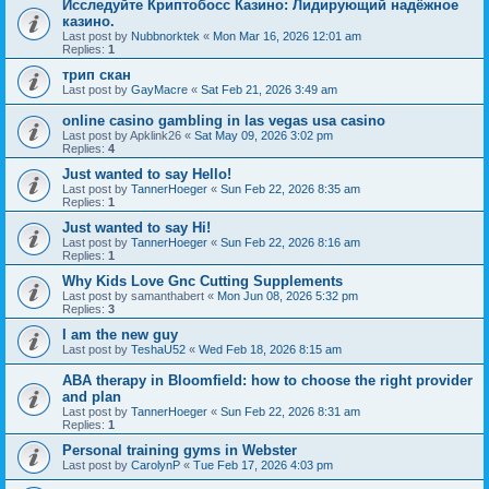
Исследуйте Криптобосс Казино: Лидирующий надёжное
казино.
Last post by
Nubbnorktek
«
Mon Mar 16, 2026 12:01 am
Replies:
1
трип скан
Last post by
GayMacre
«
Sat Feb 21, 2026 3:49 am
online casino gambling in las vegas usa casino
Last post by
Apklink26
«
Sat May 09, 2026 3:02 pm
Replies:
4
Just wanted to say Hello!
Last post by
TannerHoeger
«
Sun Feb 22, 2026 8:35 am
Replies:
1
Just wanted to say Hi!
Last post by
TannerHoeger
«
Sun Feb 22, 2026 8:16 am
Replies:
1
Why Kids Love Gnc Cutting Supplements
Last post by
samanthabert
«
Mon Jun 08, 2026 5:32 pm
Replies:
3
I am the new guy
Last post by
TeshaU52
«
Wed Feb 18, 2026 8:15 am
ABA therapy in Bloomfield: how to choose the right provider
and plan
Last post by
TannerHoeger
«
Sun Feb 22, 2026 8:31 am
Replies:
1
Personal training gyms in Webster
Last post by
CarolynP
«
Tue Feb 17, 2026 4:03 pm