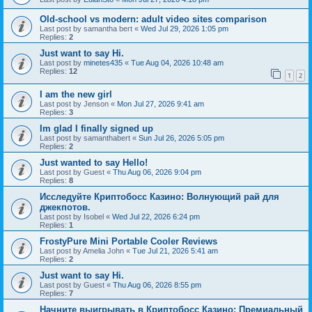
Old-school vs modern: adult video sites comparison
Last post by
samantha bert
«
Wed Jul 29, 2026 1:05 pm
Replies:
2
Just want to say Hi.
Last post by
minetes435
«
Tue Aug 04, 2026 10:48 am
Replies:
12
1
2
I am the new girl
Last post by
Jenson
«
Mon Jul 27, 2026 9:41 am
Replies:
3
Im glad I finally signed up
Last post by
samanthabert
«
Sun Jul 26, 2026 5:05 pm
Replies:
2
Just wanted to say Hello!
Last post by
Guest
«
Thu Aug 06, 2026 9:04 pm
Replies:
8
Исследуйте Криптобосс Казино: Волнующий рай для
джекпотов.
Last post by
Isobel
«
Wed Jul 22, 2026 6:24 pm
Replies:
1
FrostyPure Mini Portable Cooler Reviews
Last post by
Amelia John
«
Tue Jul 21, 2026 5:41 am
Replies:
2
Just want to say Hi.
Last post by
Guest
«
Thu Aug 06, 2026 8:55 pm
Replies:
7
Начните выигрывать в Криптобосс Казино: Премиальный