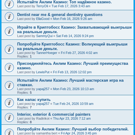
Испытайте Анлим Казино: Топ надёжное казино.
Last post by
TerryOli
«
Tue Feb 17, 2026 3:43 am
Dentist near me & general dentistry questions
Last post by
EllaGood
«
Mon Feb 16, 2026 9:26 am
Играйте в Криптобосс Казино: Захватывающий выигрыши
на реальные деньги.
Last post by
SammyQui
«
Sat Feb 14, 2026 9:24 pm
Попробуйте Криптобосс Казино: Волнующий выигрыши
на реальные деньги.
Last post by
TannerHoeger
«
Fri Feb 27, 2026 4:02 am
Replies:
1
Присоединяйтесь Анлим Казино: Лучший преимущества
казино.
Last post by
LewisPut
«
Fri Feb 13, 2026 12:02 pm
Испытайте Анлим Казино: Лучший мастерская игра на
ставках.
Last post by
yapaj257
«
Mon Feb 23, 2026 10:13 am
Replies:
5
Как напас купить
Last post by
yapaj257
«
Tue Feb 24, 2026 10:59 am
Replies:
7
Interior, exterior & commercial painters
Last post by
Radtrikot
«
Thu Apr 23, 2026 7:12 am
Replies:
8
Попробуйте Анлим Казино: Лучший выбор победителей.
Last post by
samantha bert
«
Fri Apr 24, 2026 3:45 pm