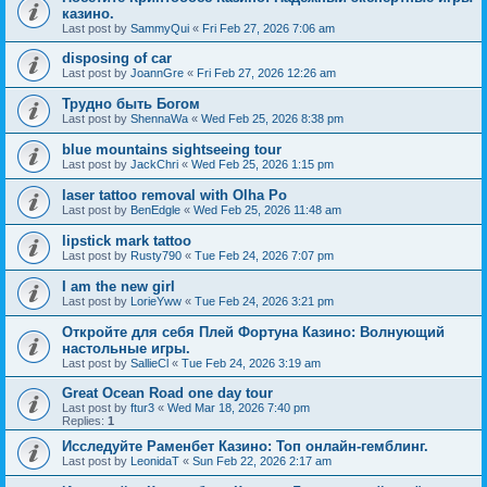
казино.
Last post by
SammyQui
«
Fri Feb 27, 2026 7:06 am
disposing of car
Last post by
JoannGre
«
Fri Feb 27, 2026 12:26 am
Трудно быть Богом
Last post by
ShennaWa
«
Wed Feb 25, 2026 8:38 pm
blue mountains sightseeing tour
Last post by
JackChri
«
Wed Feb 25, 2026 1:15 pm
laser tattoo removal with Olha Po
Last post by
BenEdgle
«
Wed Feb 25, 2026 11:48 am
lipstick mark tattoo
Last post by
Rusty790
«
Tue Feb 24, 2026 7:07 pm
I am the new girl
Last post by
LorieYww
«
Tue Feb 24, 2026 3:21 pm
Откройте для себя Плей Фортуна Казино: Волнующий
настольные игры.
Last post by
SallieCl
«
Tue Feb 24, 2026 3:19 am
Great Ocean Road one day tour
Last post by
ftur3
«
Wed Mar 18, 2026 7:40 pm
Replies:
1
Исследуйте Раменбет Казино: Топ онлайн-гемблинг.
Last post by
LeonidaT
«
Sun Feb 22, 2026 2:17 am