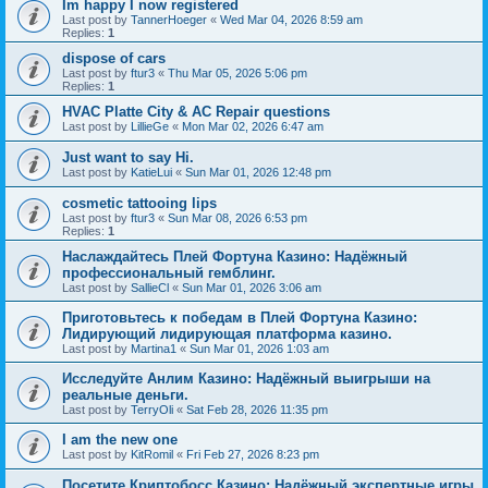
Im happy I now registered
Last post by
TannerHoeger
«
Wed Mar 04, 2026 8:59 am
Replies:
1
dispose of cars
Last post by
ftur3
«
Thu Mar 05, 2026 5:06 pm
Replies:
1
HVAC Platte City & AC Repair questions
Last post by
LillieGe
«
Mon Mar 02, 2026 6:47 am
Just want to say Hi.
Last post by
KatieLui
«
Sun Mar 01, 2026 12:48 pm
cosmetic tattooing lips
Last post by
ftur3
«
Sun Mar 08, 2026 6:53 pm
Replies:
1
Наслаждайтесь Плей Фортуна Казино: Надёжный
профессиональный гемблинг.
Last post by
SallieCl
«
Sun Mar 01, 2026 3:06 am
Приготовьтесь к победам в Плей Фортуна Казино:
Лидирующий лидирующая платформа казино.
Last post by
Martina1
«
Sun Mar 01, 2026 1:03 am
Исследуйте Анлим Казино: Надёжный выигрыши на
реальные деньги.
Last post by
TerryOli
«
Sat Feb 28, 2026 11:35 pm
I am the new one
Last post by
KitRomil
«
Fri Feb 27, 2026 8:23 pm
Посетите Криптобосс Казино: Надёжный экспертные игры