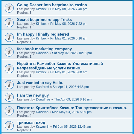
Going Deeper into betprimeiro casino
Last post by
Kimbex
«
Fri May 08, 2026 7:40 pm
Replies:
3
Secret betprimeiro app Tricks
Last post by
Kimbex
«
Fri May 08, 2026 7:22 pm
Replies:
1
Im happy I finally registered
Last post by
Kimbex
«
Fri May 01, 2026 5:16 am
Replies:
1
facebook marketing company
Last post by
Davidlah
«
Sat May 02, 2026 10:13 pm
Replies:
1
Играйте в Раменбет Казино: Ультимативный
непревзойденные услуги казино.
Last post by
Kimbex
«
Fri May 01, 2026 5:08 am
Replies:
1
Just wanted to say Hello.
Last post by
Sanford6
«
Sat Apr 11, 2026 4:36 pm
I am the new guy
Last post by
DougTros
«
Thu Apr 09, 2026 8:16 am
Посетите Криптобосс Казино: Топ путешествие в казино.
Last post by
Davidlah
«
Mon May 04, 2026 5:09 pm
Replies:
4
трипскан вход
Last post by
Kswgcrirl
«
Fri Jun 05, 2026 12:46 am
Replies:
1