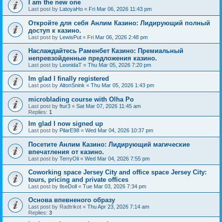
I am the new one
Last post by
LatoyaHo
«
Fri Mar 06, 2026 11:43 pm
Откройте для себя Анлим Казино: Лидирующий полный
доступ к казино.
Last post by
LewisPut
«
Fri Mar 06, 2026 2:48 pm
Наслаждайтесь Раменбет Казино: Премиальный
непревзойденные предложения казино.
Last post by
LeonidaT
«
Thu Mar 05, 2026 7:20 pm
Im glad I finally registered
Last post by
AltonSnink
«
Thu Mar 05, 2026 1:43 pm
microblading course with Olha Po
Last post by
ftur3
«
Sat Mar 07, 2026 11:45 am
Replies:
1
Im glad I now signed up
Last post by
PilarE98
«
Wed Mar 04, 2026 10:37 pm
Посетите Анлим Казино: Лидирующий магические
впечатления от казино.
Last post by
TerryOli
«
Wed Mar 04, 2026 7:55 pm
Coworking space Jersey City and office space Jersey City:
tours, pricing and private offices
Last post by
IlseDoll
«
Tue Mar 03, 2026 7:34 pm
Основа впевненого образу
Last post by
Radtrikot
«
Thu Apr 23, 2026 7:14 am
Replies:
3