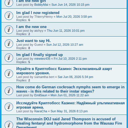
I am the new girl
Last post by
BobbyMai
«
Sun Jun 14, 2026 10:15 pm
Im glad I now registered
Last post by
ThierryHenry
«
Mon Jul 20, 2026 3:58 pm
Replies:
6
I am the new one
Last post by
aishyy
«
Thu Jun 11, 2026 10:01 pm
Replies:
2
Just want to say Hi.
Last post by
Guest
«
Sun Jul 12, 2026 10:27 am
Replies:
8
Im glad I finally signed up
Last post by
minetes435
«
Fri Jul 10, 2026 2:11 pm
Replies:
5
Играйте в Криптобосс Казино: Эксклюзивный азарт
мирового уровня.
Last post by
samantha bert
«
Sat Jun 06, 2026 5:34 pm
Replies:
2
How come do German cockroach nymphs seem to emerge in
waves - is this related to their instar stages?
Last post by
EmilSaun
«
Mon Jun 01, 2026 11:22 am
Исследуйте Криптобосс Казино: Надёжный ультимативная
игровая арена.
Last post by
KiaraCha
«
Sun May 31, 2026 8:13 pm
The Wisconsin DOJ said Jared Thompson is accused of
stealing fentanyl and hydromorphone from the Wausau Fire
Department