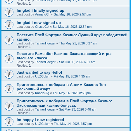
Last post by
TannerHoeger
«
Sun May 17, 2026 2:57 pm
Replies:
1
Im glad I finally signed up
Last post by
ArmandCh
«
Sat May 16, 2026 2:57 pm
Im glad I now signed up
Last post by
ChaseCol
«
Sat May 16, 2026 12:54 pm
Посетите Плей Фортуна Казино: Лучший круг победителей
казино.
Last post by
TannerHoeger
«
Thu May 21, 2026 3:27 am
Replies:
1
Посетите Раменбет Казино: Захватывающий игры
высшего класса.
Last post by
TannerHoeger
«
Sat Jun 06, 2026 6:31 am
Replies:
1
Just wanted to say Hello!
Last post by
ULZColum
«
Fri May 15, 2026 4:35 am
Приготовьтесь к победам в Анлим Казино: Топ
роскошный азарт.
Last post by
KandisOg
«
Thu May 14, 2026 8:59 pm
Приготовьтесь к победам в Плей Фортуна Казино:
Эксклюзивный казино-бонусы.
Last post by
TannerHoeger
«
Sat May 23, 2026 5:48 am
Replies:
1
Im happy I now registered
Last post by
ULZColum
«
Thu May 14, 2026 4:57 pm