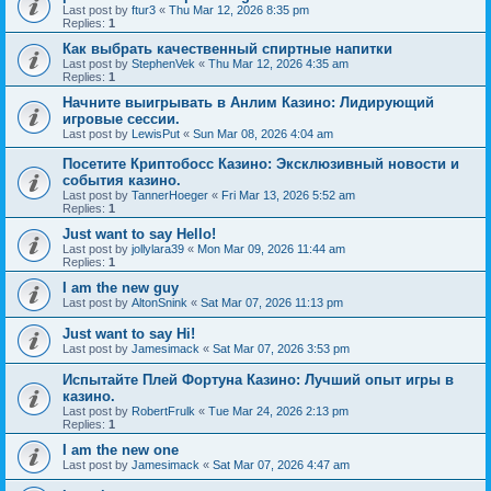
Last post by
ftur3
«
Thu Mar 12, 2026 8:35 pm
Replies:
1
Как выбрать качественный спиртные напитки
Last post by
StephenVek
«
Thu Mar 12, 2026 4:35 am
Replies:
1
Начните выигрывать в Анлим Казино: Лидирующий
игровые сессии.
Last post by
LewisPut
«
Sun Mar 08, 2026 4:04 am
Посетите Криптобосс Казино: Эксклюзивный новости и
события казино.
Last post by
TannerHoeger
«
Fri Mar 13, 2026 5:52 am
Replies:
1
Just want to say Hello!
Last post by
jollylara39
«
Mon Mar 09, 2026 11:44 am
Replies:
1
I am the new guy
Last post by
AltonSnink
«
Sat Mar 07, 2026 11:13 pm
Just want to say Hi!
Last post by
Jamesimack
«
Sat Mar 07, 2026 3:53 pm
Испытайте Плей Фортуна Казино: Лучший опыт игры в
казино.
Last post by
RobertFrulk
«
Tue Mar 24, 2026 2:13 pm
Replies:
1
I am the new one
Last post by
Jamesimack
«
Sat Mar 07, 2026 4:47 am