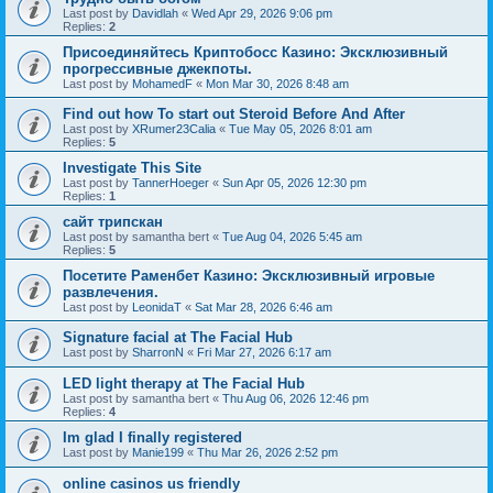
Last post by
Davidlah
«
Wed Apr 29, 2026 9:06 pm
Replies:
2
Присоединяйтесь Криптобосс Казино: Эксклюзивный
прогрессивные джекпоты.
Last post by
MohamedF
«
Mon Mar 30, 2026 8:48 am
Find out how To start out Steroid Before And After
Last post by
XRumer23Calia
«
Tue May 05, 2026 8:01 am
Replies:
5
Investigate This Site
Last post by
TannerHoeger
«
Sun Apr 05, 2026 12:30 pm
Replies:
1
сайт трипскан
Last post by
samantha bert
«
Tue Aug 04, 2026 5:45 am
Replies:
5
Посетите Раменбет Казино: Эксклюзивный игровые
развлечения.
Last post by
LeonidaT
«
Sat Mar 28, 2026 6:46 am
Signature facial at The Facial Hub
Last post by
SharronN
«
Fri Mar 27, 2026 6:17 am
LED light therapy at The Facial Hub
Last post by
samantha bert
«
Thu Aug 06, 2026 12:46 pm
Replies:
4
Im glad I finally registered
Last post by
Manie199
«
Thu Mar 26, 2026 2:52 pm
online casinos us friendly