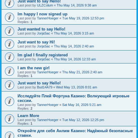
Just want to say Hello!
Last post by
ULZColum
«
Thu May 14, 2026 9:38 am
Im happy I now signed up
Last post by
TannerHoeger
«
Tue May 19, 2026 12:53 pm
Replies:
1
Just wanted to say Hello!
Last post by
JorjaSac
«
Thu May 14, 2026 3:15 am
Just want to say Hi!
Last post by
JorjaSac
«
Thu May 14, 2026 2:40 am
Im glad I finally registered
Last post by
JorjaSac
«
Thu May 14, 2026 12:33 am
I am the new girl
Last post by
TannerHoeger
«
Thu May 21, 2026 2:40 am
Replies:
1
Just want to say Hello!
Last post by
Bud14A79
«
Wed May 13, 2026 8:01 am
Исследуйте Плей Фортуна Казино: Волнующий игровые
сессии.
Last post by
TannerHoeger
«
Sat May 16, 2026 5:21 am
Replies:
2
Learn More
Last post by
TannerHoeger
«
Tue May 12, 2026 12:25 pm
Replies:
1
Откройте для себя Анлим Казино: Надёжный безопасные
ставки.