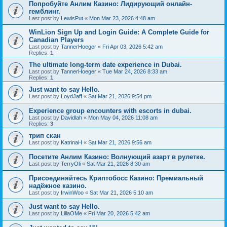
Попробуйте Анлим Казино: Лидирующий онлайн-
гемблинг.
Last post by
LewisPut
«
Mon Mar 23, 2026 4:48 am
WinLion Sign Up and Login Guide: A Complete Guide for
Canadian Players
Last post by
TannerHoeger
«
Fri Apr 03, 2026 5:42 am
Replies:
1
The ultimate long-term date experience in Dubai.
Last post by
TannerHoeger
«
Tue Mar 24, 2026 8:33 am
Replies:
1
Just want to say Hello.
Last post by
LoydJaff
«
Sat Mar 21, 2026 9:54 pm
Experience group encounters with escorts in dubai.
Last post by
Davidlah
«
Mon May 04, 2026 11:08 am
Replies:
3
трип скан
Last post by
KatrinaH
«
Sat Mar 21, 2026 9:56 am
Посетите Анлим Казино: Волнующий азарт в рулетке.
Last post by
TerryOli
«
Sat Mar 21, 2026 8:30 am
Присоединяйтесь Криптобосс Казино: Премиальный
надёжное казино.
Last post by
IrwinWoo
«
Sat Mar 21, 2026 5:10 am
Just want to say Hello.
Last post by
LillaOMe
«
Fri Mar 20, 2026 5:42 am