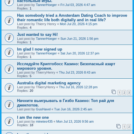
настольные игры.
Last post by
TannerHoeger
«
Fri Jul 03, 2026 4:47 am
Replies:
1
Has somebody tried a Amsterdam Dating Coach to improve
their romantic life both digitally and in real life?
Last post by
Thierry Henry
«
Mon Jul 20, 2026 4:15 pm
Replies:
4
Just wanted to say Hi!
Last post by
TannerHoeger
«
Sun Jun 21, 2026 1:56 pm
Replies:
1
Im glad I now signed up
Last post by
TannerHoeger
«
Sat Jun 20, 2026 12:37 pm
Replies:
1
Исследуйте Криптобосс Казино: Безопасный азарт
мирового уровня.
Last post by
ThierryHenry
«
Thu Jul 23, 2026 8:43 am
Replies:
5
Australia digital marketing agency
Last post by
ThierryHenry
«
Thu Jul 16, 2026 12:28 pm
Replies:
20
1
2
3
Начните выигрывать в Гизбо Казино: Топ рай для
джекпотов.
Last post by
GusHavel
«
Tue Jun 16, 2026 2:45 am
I am the new one
Last post by
minetes435
«
Mon Jul 13, 2026 9:56 am
Replies:
18
1
2