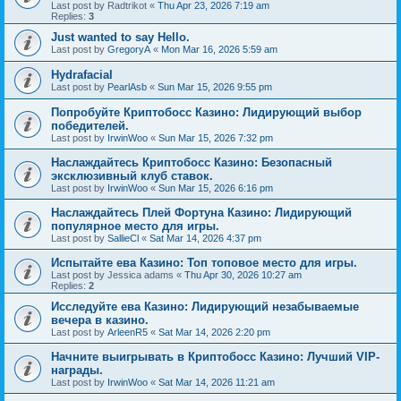
Last post by
Radtrikot
«
Thu Apr 23, 2026 7:19 am
Replies:
3
Just wanted to say Hello.
Last post by
GregoryA
«
Mon Mar 16, 2026 5:59 am
Hydrafacial
Last post by
PearlAsb
«
Sun Mar 15, 2026 9:55 pm
Попробуйте Криптобосс Казино: Лидирующий выбор
победителей.
Last post by
IrwinWoo
«
Sun Mar 15, 2026 7:32 pm
Наслаждайтесь Криптобосс Казино: Безопасный
эксклюзивный клуб ставок.
Last post by
IrwinWoo
«
Sun Mar 15, 2026 6:16 pm
Наслаждайтесь Плей Фортуна Казино: Лидирующий
популярное место для игры.
Last post by
SallieCl
«
Sat Mar 14, 2026 4:37 pm
Испытайте ева Казино: Топ топовое место для игры.
Last post by
Jessica adams
«
Thu Apr 30, 2026 10:27 am
Replies:
2
Исследуйте ева Казино: Лидирующий незабываемые
вечера в казино.
Last post by
ArleenR5
«
Sat Mar 14, 2026 2:20 pm
Начните выигрывать в Криптобосс Казино: Лучший VIP-
награды.
Last post by
IrwinWoo
«
Sat Mar 14, 2026 11:21 am