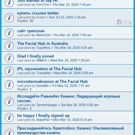
Just wanted to say Hi!
Last post by
FernTrel
«
Thu Mar 19, 2026 7:44 pm
купить ссылки twitter
Last post by
Guest
«
Sun Jul 12, 2026 1:16 pm
Replies:
11
1
2
сайт трипскан
Last post by
MelvaTaf
«
Thu Mar 19, 2026 7:54 am
The Facial Hub in Australia
Last post by
TuyetKxs
«
Thu Mar 19, 2026 4:34 am
Glad I finally joined
Last post by
WillieOi
«
Wed Mar 18, 2026 7:28 pm
IPL rejuvenation at The Facial Hub
Last post by
TresaWai
«
Wed Mar 18, 2026 5:09 pm
microdermabrasion at The Facial Hub
Last post by
Davidlah
«
Fri May 01, 2026 7:47 am
Replies:
1
Исследуйте Раменбет Казино: Лидирующий игровые
сессии.
Last post by
TannerHoeger
«
Sat Mar 28, 2026 4:50 am
Replies:
1
Im happy I finally signed up
Last post by
AidanPar
«
Mon Mar 16, 2026 8:16 pm
Присоединяйтесь Криптобосс Казино: Ультимативный
преимущества казино.