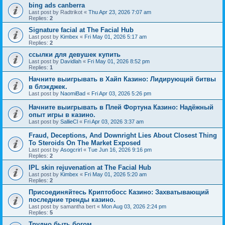
bing ads canberra
Last post by
Radtrikot
«
Thu Apr 23, 2026 7:07 am
Replies:
2
Signature facial at The Facial Hub
Last post by
Kimbex
«
Fri May 01, 2026 5:17 am
Replies:
2
ссылки для девушек купить
Last post by
Davidlah
«
Fri May 01, 2026 8:52 pm
Replies:
1
Начните выигрывать в Хайп Казино: Лидирующий битвы
в блэкджек.
Last post by
NaomiBad
«
Fri Apr 03, 2026 5:26 pm
Начните выигрывать в Плей Фортуна Казино: Надёжный
опыт игры в казино.
Last post by
SallieCl
«
Fri Apr 03, 2026 3:37 am
Fraud, Deceptions, And Downright Lies About Closest Thing
To Steroids On The Market Exposed
Last post by
Asogcrirl
«
Tue Jun 16, 2026 9:16 pm
Replies:
2
IPL skin rejuvenation at The Facial Hub
Last post by
Kimbex
«
Fri May 01, 2026 5:20 am
Replies:
2
Присоединяйтесь Криптобосс Казино: Захватывающий
последние тренды казино.
Last post by
samantha bert
«
Mon Aug 03, 2026 2:24 pm
Replies:
5
Трудно быть богом