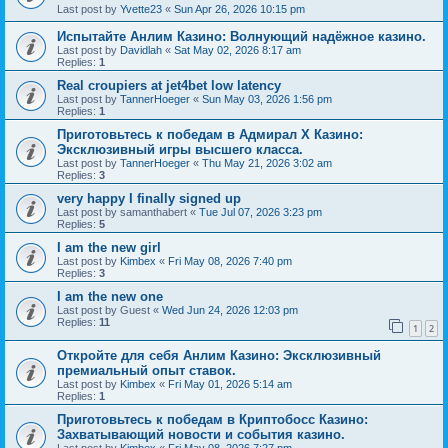
Last post by
Yvette23
«
Sun Apr 26, 2026 10:15 pm
Испытайте Анлим Казино: Волнующий надёжное казино.
Last post by
Davidlah
«
Sat May 02, 2026 8:17 am
Replies:
1
Real croupiers at jet4bet low latency
Last post by
TannerHoeger
«
Sun May 03, 2026 1:56 pm
Replies:
1
Приготовьтесь к победам в Адмирал Х Казино:
Эксклюзивный игры высшего класса.
Last post by
TannerHoeger
«
Thu May 21, 2026 3:02 am
Replies:
3
very happy I finally signed up
Last post by
samanthabert
«
Tue Jul 07, 2026 3:23 pm
Replies:
5
I am the new girl
Last post by
Kimbex
«
Fri May 08, 2026 7:40 pm
Replies:
3
I am the new one
Last post by
Guest
«
Wed Jun 24, 2026 12:03 pm
Replies:
11
1
2
Откройте для себя Анлим Казино: Эксклюзивный
премиальный опыт ставок.
Last post by
Kimbex
«
Fri May 01, 2026 5:14 am
Replies:
1
Приготовьтесь к победам в Криптобосс Казино:
Захватывающий новости и события казино.