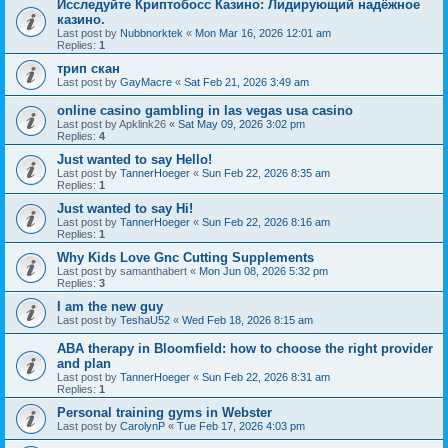
Исследуйте Криптобосс Казино: Лидирующий надёжное
казино.
Last post by
Nubbnorktek
«
Mon Mar 16, 2026 12:01 am
Replies:
1
трип скан
Last post by
GayMacre
«
Sat Feb 21, 2026 3:49 am
online casino gambling in las vegas usa casino
Last post by
Apklink26
«
Sat May 09, 2026 3:02 pm
Replies:
4
Just wanted to say Hello!
Last post by
TannerHoeger
«
Sun Feb 22, 2026 8:35 am
Replies:
1
Just wanted to say Hi!
Last post by
TannerHoeger
«
Sun Feb 22, 2026 8:16 am
Replies:
1
Why Kids Love Gnc Cutting Supplements
Last post by
samanthabert
«
Mon Jun 08, 2026 5:32 pm
Replies:
3
I am the new guy
Last post by
TeshaU52
«
Wed Feb 18, 2026 8:15 am
ABA therapy in Bloomfield: how to choose the right provider
and plan
Last post by
TannerHoeger
«
Sun Feb 22, 2026 8:31 am
Replies:
1
Personal training gyms in Webster
Last post by
CarolynP
«
Tue Feb 17, 2026 4:03 pm