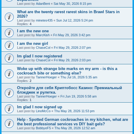
Last post by
AdanBent
«
Sat May 30, 2026 8:15 pm
What are the twenty rarest rarest skins in Brawl Stars in
2026?
Last post by
minetes435
«
Sun Jul 12, 2026 5:24 pm
Replies:
4
I am the new one
Last post by
MarcKish
«
Fri May 29, 2026 3:42 pm
I am the new girl
Last post by
ChaseCol
«
Fri May 29, 2026 2:07 pm
Im glad I now registered
Last post by
ChaseCol
«
Fri May 29, 2026 2:03 pm
Woke up with strange bite marks on my arm - is this a
cockroach bite or something else?
Last post by
TannerHoeger
«
Thu Jul 16, 2026 5:35 am
Replies:
2
Откройте для себя Криптобосс Казино: Премиальный
блэкджек и рулетка.
Last post by
TannerHoeger
«
Fri Jun 19, 2026 5:58 am
Replies:
1
Im glad I now signed up
Last post by
LinoMcCo
«
Thu May 28, 2026 11:53 pm
Help - Spotted German cockroaches in my kitchen, what are
the best professional services vs DIY bait gels?
Last post by
BobbyeF5
«
Thu May 28, 2026 12:52 am