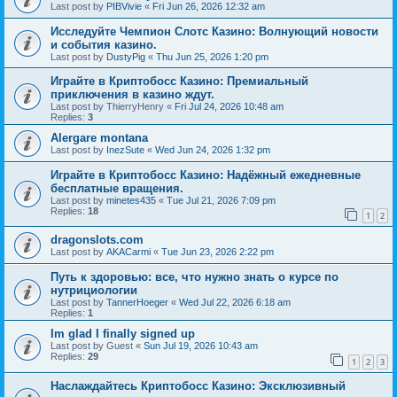
Last post by
PIBVivie
«
Fri Jun 26, 2026 12:32 am
Исследуйте Чемпион Слотс Казино: Волнующий новости
и события казино.
Last post by
DustyPig
«
Thu Jun 25, 2026 1:20 pm
Играйте в Криптобосс Казино: Премиальный
приключения в казино ждут.
Last post by
ThierryHenry
«
Fri Jul 24, 2026 10:48 am
Replies:
3
Alergare montana
Last post by
InezSute
«
Wed Jun 24, 2026 1:32 pm
Играйте в Криптобосс Казино: Надёжный ежедневные
бесплатные вращения.
Last post by
minetes435
«
Tue Jul 21, 2026 7:09 pm
Replies:
18
1
2
dragonslots.com
Last post by
AKACarmi
«
Tue Jun 23, 2026 2:22 pm
Путь к здоровью: все, что нужно знать о курсе по
нутрициологии
Last post by
TannerHoeger
«
Wed Jul 22, 2026 6:18 am
Replies:
1
Im glad I finally signed up
Last post by
Guest
«
Sun Jul 19, 2026 10:43 am
Replies:
29
1
2
3
Наслаждайтесь Криптобосс Казино: Эксклюзивный