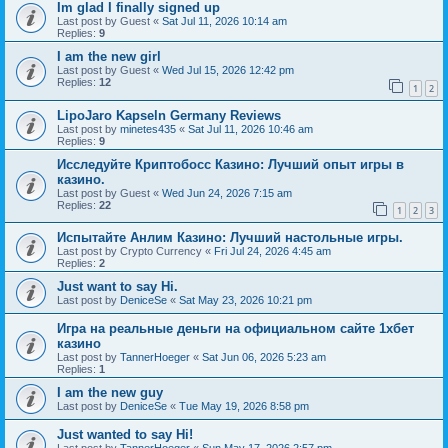
Im glad I finally signed up
Last post by
Guest
«
Sat Jul 11, 2026 10:14 am
Replies:
9
I am the new girl
Last post by
Guest
«
Wed Jul 15, 2026 12:42 pm
Replies:
12
1
2
LipoJaro Kapseln Germany Reviews
Last post by
minetes435
«
Sat Jul 11, 2026 10:46 am
Replies:
9
Исследуйте Криптобосс Казино: Лучший опыт игры в
казино.
Last post by
Guest
«
Wed Jun 24, 2026 7:15 am
Replies:
22
1
2
3
Испытайте Анлим Казино: Лучший настольные игры.
Last post by
Crypto Currency
«
Fri Jul 24, 2026 4:45 am
Replies:
2
Just want to say Hi.
Last post by
DeniceSe
«
Sat May 23, 2026 10:21 pm
Игра на реальные деньги на официальном сайте 1хбет
казино
Last post by
TannerHoeger
«
Sat Jun 06, 2026 5:23 am
Replies:
1
I am the new guy
Last post by
DeniceSe
«
Tue May 19, 2026 8:58 pm
Just wanted to say Hi!