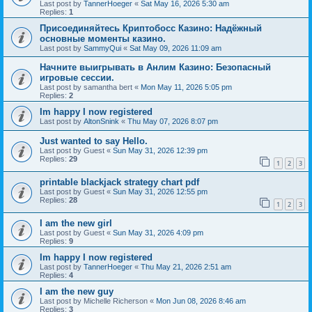
Last post by
TannerHoeger
«
Sat May 16, 2026 5:30 am
Replies:
1
Присоединяйтесь Криптобосс Казино: Надёжный
основные моменты казино.
Last post by
SammyQui
«
Sat May 09, 2026 11:09 am
Начните выигрывать в Анлим Казино: Безопасный
игровые сессии.
Last post by
samantha bert
«
Mon May 11, 2026 5:05 pm
Replies:
2
Im happy I now registered
Last post by
AltonSnink
«
Thu May 07, 2026 8:07 pm
Just wanted to say Hello.
Last post by
Guest
«
Sun May 31, 2026 12:39 pm
Replies:
29
1
2
3
printable blackjack strategy chart pdf
Last post by
Guest
«
Sun May 31, 2026 12:55 pm
Replies:
28
1
2
3
I am the new girl
Last post by
Guest
«
Sun May 31, 2026 4:09 pm
Replies:
9
Im happy I now registered
Last post by
TannerHoeger
«
Thu May 21, 2026 2:51 am
Replies:
4
I am the new guy
Last post by
Michelle Richerson
«
Mon Jun 08, 2026 8:46 am
Replies:
3