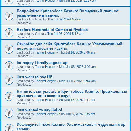
Last post by
TannerHoeger
«
Sun Jul 12, 2026 11:17 am
Replies:
1
Попробуйте Криптобосс Казино: Волнующий главное
развлечение в казино.
Last post by
Guest
«
Thu Jul 09, 2026 5:25 am
Replies:
3
Explore Hundreds of Games at Nyxbets
Last post by
Guest
«
Tue Jul 07, 2026 5:12 am
Replies:
1
Откройте для себя Криптобосс Казино: Ультимативный
новости и события казино.
Last post by
TannerHoeger
«
Thu Jul 16, 2026 5:06 am
Replies:
1
Im happy I finally signed up
Last post by
TannerHoeger
«
Mon Jul 06, 2026 3:04 am
Replies:
1
Just want to say Hi!
Last post by
TannerHoeger
«
Mon Jul 06, 2026 1:44 am
Replies:
1
Начните выигрывать в Криптобосс Казино: Премиальный
приключения в казино ждут.
Last post by
TannerHoeger
«
Sun Jul 12, 2026 2:47 pm
Replies:
1
Just wanted to say Hello!
Last post by
TannerHoeger
«
Sun Jul 05, 2026 3:35 pm
Replies:
1
Исследуйте Гизбо Казино: Ультимативный чудесный мир
казино.