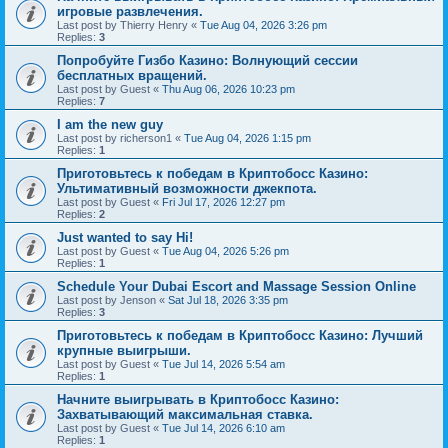
игровые развлечения.
Last post by
Thierry Henry
«
Tue Aug 04, 2026 3:26 pm
Replies:
3
Попробуйте Гизбо Казино: Волнующий сессии
бесплатных вращений.
Last post by
Guest
«
Thu Aug 06, 2026 10:23 pm
Replies:
7
I am the new guy
Last post by
richerson1
«
Tue Aug 04, 2026 1:15 pm
Replies:
1
Приготовьтесь к победам в Криптобосс Казино:
Ультимативный возможности джекпота.
Last post by
Guest
«
Fri Jul 17, 2026 12:27 pm
Replies:
2
Just wanted to say Hi!
Last post by
Guest
«
Tue Aug 04, 2026 5:26 pm
Replies:
1
Schedule Your Dubai Escort and Massage Session Online
Last post by
Jenson
«
Sat Jul 18, 2026 3:35 pm
Replies:
3
Приготовьтесь к победам в Криптобосс Казино: Лучший
крупные выигрыши.
Last post by
Guest
«
Tue Jul 14, 2026 5:54 am
Replies:
1
Начните выигрывать в Криптобосс Казино:
Захватывающий максимальная ставка.
Last post by
Guest
«
Tue Jul 14, 2026 6:10 am
Replies:
1