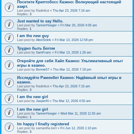
Посетите Криптобосс Казино: Волнующий настоящий
азарт.
Last post by
Radtrikot
«
Thu Apr 23, 2026 7:16 am
Replies:
3
Just wanted to say Hello.
Last post by
TannerHoeger
«
Fri Mar 20, 2026 4:05 am
Replies:
1
I am the new guy
Last post by
AltonSnink
«
Fri Mar 13, 2026 12:58 pm
Трудно быть Богом
Last post by
SamFranc
«
Fri Mar 13, 2026 1:26 am
Откройте для себя Хайп Казино: Ультимативный опыт
игры в казино.
Last post by
Bonnie57
«
Thu Mar 12, 2026 7:18 pm
Исследуйте Раменбет Казино: Надёжный опыт игры в
казино.
Last post by
Radtrikot
«
Thu Apr 23, 2026 7:15 am
Replies:
3
I am the new girl
Last post by
JasperKi
«
Thu Mar 12, 2026 4:50 am
I am the new girl
Last post by
TannerHoeger
«
Wed Mar 11, 2026 11:55 am
Replies:
1
Im happy I finally registered
Last post by
samantha bert
«
Fri Jun 12, 2026 1:10 pm
Replies:
3