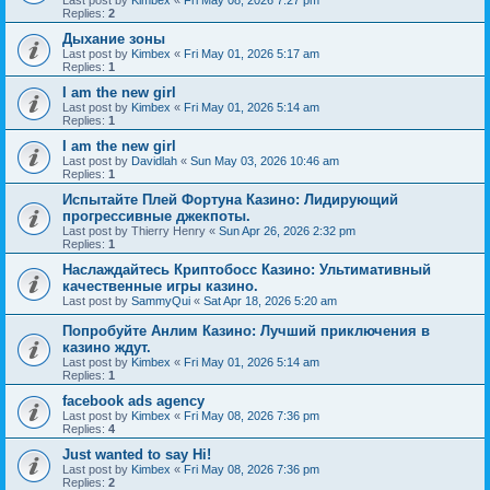
Last post by
Kimbex
«
Fri May 08, 2026 7:27 pm
Replies:
2
Дыхание зоны
Last post by
Kimbex
«
Fri May 01, 2026 5:17 am
Replies:
1
I am the new girl
Last post by
Kimbex
«
Fri May 01, 2026 5:14 am
Replies:
1
I am the new girl
Last post by
Davidlah
«
Sun May 03, 2026 10:46 am
Replies:
1
Испытайте Плей Фортуна Казино: Лидирующий
прогрессивные джекпоты.
Last post by
Thierry Henry
«
Sun Apr 26, 2026 2:32 pm
Replies:
1
Наслаждайтесь Криптобосс Казино: Ультимативный
качественные игры казино.
Last post by
SammyQui
«
Sat Apr 18, 2026 5:20 am
Попробуйте Анлим Казино: Лучший приключения в
казино ждут.
Last post by
Kimbex
«
Fri May 01, 2026 5:14 am
Replies:
1
facebook ads agency
Last post by
Kimbex
«
Fri May 08, 2026 7:36 pm
Replies:
4
Just wanted to say Hi!
Last post by
Kimbex
«
Fri May 08, 2026 7:36 pm
Replies:
2