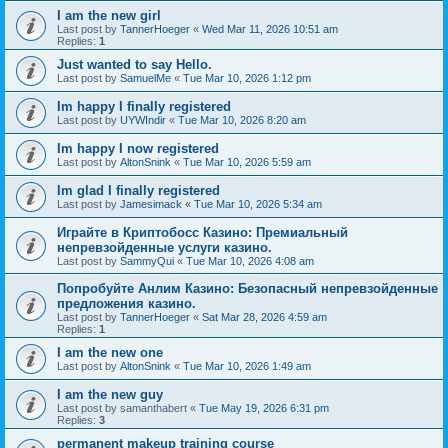
I am the new girl
Last post by
TannerHoeger
«
Wed Mar 11, 2026 10:51 am
Replies:
1
Just wanted to say Hello.
Last post by
SamuelMe
«
Tue Mar 10, 2026 1:12 pm
Im happy I finally registered
Last post by
UYWIndir
«
Tue Mar 10, 2026 8:20 am
Im happy I now registered
Last post by
AltonSnink
«
Tue Mar 10, 2026 5:59 am
Im glad I finally registered
Last post by
Jamesimack
«
Tue Mar 10, 2026 5:34 am
Играйте в Криптобосс Казино: Премиальный
непревзойденные услуги казино.
Last post by
SammyQui
«
Tue Mar 10, 2026 4:08 am
Попробуйте Анлим Казино: Безопасный непревзойденные
предложения казино.
Last post by
TannerHoeger
«
Sat Mar 28, 2026 4:59 am
Replies:
1
I am the new one
Last post by
AltonSnink
«
Tue Mar 10, 2026 1:49 am
I am the new guy
Last post by
samanthabert
«
Tue May 19, 2026 6:31 pm
Replies:
3
permanent makeup training course