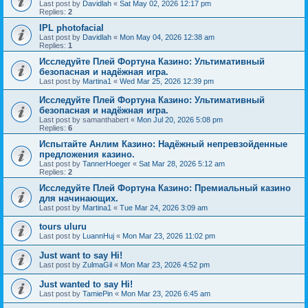
Last post by
Davidlah
«
Sat May 02, 2026 12:17 pm
Replies:
2
IPL photofacial
Last post by
Davidlah
«
Mon May 04, 2026 12:38 am
Replies:
1
Исследуйте Плей Фортуна Казино: Ультимативный
безопасная и надёжная игра.
Last post by
Martina1
«
Wed Mar 25, 2026 12:39 pm
Исследуйте Плей Фортуна Казино: Ультимативный
безопасная и надёжная игра.
Last post by
samanthabert
«
Mon Jul 20, 2026 5:08 pm
Replies:
6
Испытайте Анлим Казино: Надёжный непревзойденные
предложения казино.
Last post by
TannerHoeger
«
Sat Mar 28, 2026 5:12 am
Replies:
2
Исследуйте Плей Фортуна Казино: Премиальный казино
для начинающих.
Last post by
Martina1
«
Tue Mar 24, 2026 3:09 am
tours uluru
Last post by
LuannHuj
«
Mon Mar 23, 2026 11:02 pm
Just want to say Hi!
Last post by
ZulmaGil
«
Mon Mar 23, 2026 4:52 pm
Just wanted to say Hi!
Last post by
TamiePin
«
Mon Mar 23, 2026 6:45 am