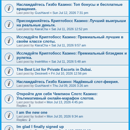
Наслаждайтесь Гизбо Казино: Топ бонусы и бесплатные
вращения.
Last post by
GusHavel
«
Sun Jul 12, 2026 7:31 pm
Присоединяйтесь Криптобосс Казино: Лучший выигрыши
на реальные деньги.
Last post by
KiaraCha
«
Sat Jul 11, 2026 12:52 pm
Исследуйте Криптобосс Казино: Премиальный лучшие в
своём классе слоты.
Last post by
KiaraCha
«
Sat Jul 11, 2026 9:57 am
Исследуйте Криптобосс Казино: Премиальный блэкджек и
рулетка.
Last post by
IrwinWoo
«
Sat Jul 11, 2026 5:48 am
The Best List for Private Escorts in Dubai.
Last post by
Desiree6
«
Fri Jul 10, 2026 12:56 pm
Наслаждайтесь Гизбо Казино: Надёжный слот-феерия.
Last post by
GusHavel
«
Thu Jul 09, 2026 3:26 am
Откройте для себя Чемпион Слотс Казино:
Ультимативный онлайн-марафон слотов.
Last post by
Isobel
«
Mon Jul 13, 2026 4:45 pm
Replies:
3
I am the new one
Last post by
Isobel
«
Mon Jul 20, 2026 9:34 am
Replies:
2
Im glad I finally signed up