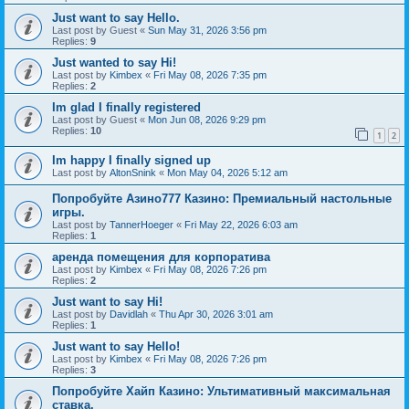
Just want to say Hello.
Last post by
Guest
«
Sun May 31, 2026 3:56 pm
Replies:
9
Just wanted to say Hi!
Last post by
Kimbex
«
Fri May 08, 2026 7:35 pm
Replies:
2
Im glad I finally registered
Last post by
Guest
«
Mon Jun 08, 2026 9:29 pm
Replies:
10
1
2
Im happy I finally signed up
Last post by
AltonSnink
«
Mon May 04, 2026 5:12 am
Попробуйте Азино777 Казино: Премиальный настольные
игры.
Last post by
TannerHoeger
«
Fri May 22, 2026 6:03 am
Replies:
1
аренда помещения для корпоратива
Last post by
Kimbex
«
Fri May 08, 2026 7:26 pm
Replies:
2
Just want to say Hi!
Last post by
Davidlah
«
Thu Apr 30, 2026 3:01 am
Replies:
1
Just want to say Hello!
Last post by
Kimbex
«
Fri May 08, 2026 7:26 pm
Replies:
3
Попробуйте Хайп Казино: Ультимативный максимальная
ставка.