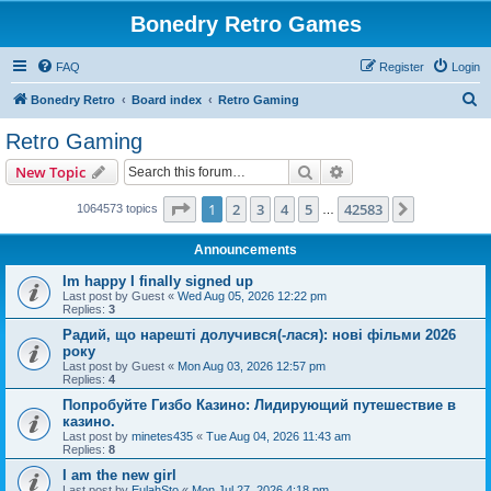
Bonedry Retro Games
FAQ
Register
Login
S
Bonedry Retro
Board index
Retro Gaming
e
Retro Gaming
a
Search
Advanced search
New Topic
r
c
Page
1
of
42583
1
2
3
4
5
42583
Next
1064573 topics
…
h
Announcements
Im happy I finally signed up
Last post by
Guest
«
Wed Aug 05, 2026 12:22 pm
Replies:
3
Радий, що нарешті долучився(-лася): нові фільми 2026
року
Last post by
Guest
«
Mon Aug 03, 2026 12:57 pm
Replies:
4
Попробуйте Гизбо Казино: Лидирующий путешествие в
казино.
Last post by
minetes435
«
Tue Aug 04, 2026 11:43 am
Replies:
8
I am the new girl
Last post by
EulahSto
«
Mon Jul 27, 2026 4:18 pm