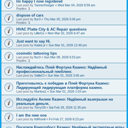
Im happy I now registered
Last post by
TannerHoeger
«
Wed Mar 04, 2026 8:59 am
Replies:
1
dispose of cars
Last post by
ftur3
«
Thu Mar 05, 2026 5:06 pm
Replies:
1
HVAC Platte City & AC Repair questions
Last post by
LillieGe
«
Mon Mar 02, 2026 6:47 am
Just want to say Hi.
Last post by
KatieLui
«
Sun Mar 01, 2026 12:48 pm
cosmetic tattooing lips
Last post by
ftur3
«
Sun Mar 08, 2026 6:53 pm
Replies:
1
Наслаждайтесь Плей Фортуна Казино: Надёжный
профессиональный гемблинг.
Last post by
SallieCl
«
Sun Mar 01, 2026 3:06 am
Приготовьтесь к победам в Плей Фортуна Казино:
Лидирующий лидирующая платформа казино.
Last post by
Martina1
«
Sun Mar 01, 2026 1:03 am
Исследуйте Анлим Казино: Надёжный выигрыши на
реальные деньги.
Last post by
TerryOli
«
Sat Feb 28, 2026 11:35 pm
I am the new one
Last post by
KitRomil
«
Fri Feb 27, 2026 8:23 pm
Посетите Криптобосс Казино: Надёжный экспертные игры