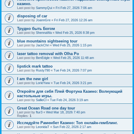
казино.
Last post by
SammyQui
«
Fri Feb 27, 2026 7:06 am
disposing of car
Last post by
JoannGre
«
Fri Feb 27, 2026 12:26 am
Трудно быть Богом
Last post by
ShennaWa
«
Wed Feb 25, 2026 8:38 pm
blue mountains sightseeing tour
Last post by
JackChri
«
Wed Feb 25, 2026 1:15 pm
laser tattoo removal with Olha Po
Last post by
BenEdgle
«
Wed Feb 25, 2026 11:48 am
lipstick mark tattoo
Last post by
Rusty790
«
Tue Feb 24, 2026 7:07 pm
I am the new girl
Last post by
LorieYww
«
Tue Feb 24, 2026 3:21 pm
Откройте для себя Плей Фортуна Казино: Волнующий
настольные игры.
Last post by
SallieCl
«
Tue Feb 24, 2026 3:19 am
Great Ocean Road one day tour
Last post by
ftur3
«
Wed Mar 18, 2026 7:40 pm
Replies:
1
Исследуйте Раменбет Казино: Топ онлайн-гемблинг.
Last post by
LeonidaT
«
Sun Feb 22, 2026 2:17 am