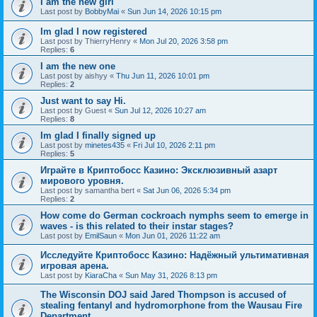
I am the new girl
Last post by
BobbyMai
«
Sun Jun 14, 2026 10:15 pm
Im glad I now registered
Last post by
ThierryHenry
«
Mon Jul 20, 2026 3:58 pm
Replies:
6
I am the new one
Last post by
aishyy
«
Thu Jun 11, 2026 10:01 pm
Replies:
2
Just want to say Hi.
Last post by
Guest
«
Sun Jul 12, 2026 10:27 am
Replies:
8
Im glad I finally signed up
Last post by
minetes435
«
Fri Jul 10, 2026 2:11 pm
Replies:
5
Играйте в Криптобосс Казино: Эксклюзивный азарт
мирового уровня.
Last post by
samantha bert
«
Sat Jun 06, 2026 5:34 pm
Replies:
2
How come do German cockroach nymphs seem to emerge in
waves - is this related to their instar stages?
Last post by
EmilSaun
«
Mon Jun 01, 2026 11:22 am
Исследуйте Криптобосс Казино: Надёжный ультимативная
игровая арена.
Last post by
KiaraCha
«
Sun May 31, 2026 8:13 pm
The Wisconsin DOJ said Jared Thompson is accused of
stealing fentanyl and hydromorphone from the Wausau Fire
Department