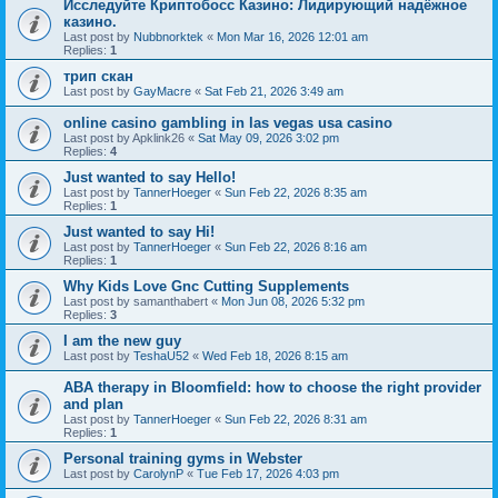
Исследуйте Криптобосс Казино: Лидирующий надёжное
казино.
Last post by
Nubbnorktek
«
Mon Mar 16, 2026 12:01 am
Replies:
1
трип скан
Last post by
GayMacre
«
Sat Feb 21, 2026 3:49 am
online casino gambling in las vegas usa casino
Last post by
Apklink26
«
Sat May 09, 2026 3:02 pm
Replies:
4
Just wanted to say Hello!
Last post by
TannerHoeger
«
Sun Feb 22, 2026 8:35 am
Replies:
1
Just wanted to say Hi!
Last post by
TannerHoeger
«
Sun Feb 22, 2026 8:16 am
Replies:
1
Why Kids Love Gnc Cutting Supplements
Last post by
samanthabert
«
Mon Jun 08, 2026 5:32 pm
Replies:
3
I am the new guy
Last post by
TeshaU52
«
Wed Feb 18, 2026 8:15 am
ABA therapy in Bloomfield: how to choose the right provider
and plan
Last post by
TannerHoeger
«
Sun Feb 22, 2026 8:31 am
Replies:
1
Personal training gyms in Webster
Last post by
CarolynP
«
Tue Feb 17, 2026 4:03 pm