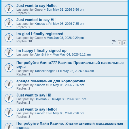
Just want to say Hello.
Last post by
Guest
«
Sun May 31, 2026 3:56 pm
Replies:
9
Just wanted to say Hi!
Last post by
Kimbex
«
Fri May 08, 2026 7:35 pm
Replies:
2
Im glad I finally registered
Last post by
Guest
«
Mon Jun 08, 2026 9:29 pm
Replies:
10
1
2
Im happy I finally signed up
Last post by
AltonSnink
«
Mon May 04, 2026 5:12 am
Попробуйте Азино777 Казино: Премиальный настольные
игры.
Last post by
TannerHoeger
«
Fri May 22, 2026 6:03 am
Replies:
1
аренда помещения для корпоратива
Last post by
Kimbex
«
Fri May 08, 2026 7:26 pm
Replies:
2
Just want to say Hi!
Last post by
Davidlah
«
Thu Apr 30, 2026 3:01 am
Replies:
1
Just want to say Hello!
Last post by
Kimbex
«
Fri May 08, 2026 7:26 pm
Replies:
3
Попробуйте Хайп Казино: Ультимативный максимальная
ставка.