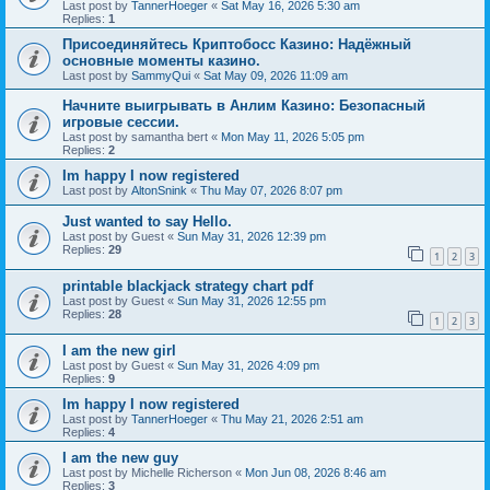
Last post by
TannerHoeger
«
Sat May 16, 2026 5:30 am
Replies:
1
Присоединяйтесь Криптобосс Казино: Надёжный
основные моменты казино.
Last post by
SammyQui
«
Sat May 09, 2026 11:09 am
Начните выигрывать в Анлим Казино: Безопасный
игровые сессии.
Last post by
samantha bert
«
Mon May 11, 2026 5:05 pm
Replies:
2
Im happy I now registered
Last post by
AltonSnink
«
Thu May 07, 2026 8:07 pm
Just wanted to say Hello.
Last post by
Guest
«
Sun May 31, 2026 12:39 pm
Replies:
29
1
2
3
printable blackjack strategy chart pdf
Last post by
Guest
«
Sun May 31, 2026 12:55 pm
Replies:
28
1
2
3
I am the new girl
Last post by
Guest
«
Sun May 31, 2026 4:09 pm
Replies:
9
Im happy I now registered
Last post by
TannerHoeger
«
Thu May 21, 2026 2:51 am
Replies:
4
I am the new guy
Last post by
Michelle Richerson
«
Mon Jun 08, 2026 8:46 am
Replies:
3