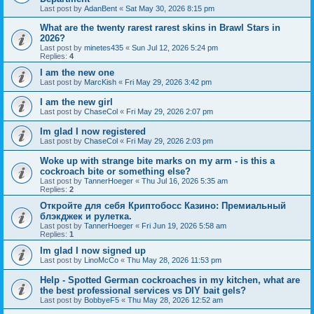
Last post by
AdanBent
«
Sat May 30, 2026 8:15 pm
What are the twenty rarest rarest skins in Brawl Stars in
2026?
Last post by
minetes435
«
Sun Jul 12, 2026 5:24 pm
Replies:
4
I am the new one
Last post by
MarcKish
«
Fri May 29, 2026 3:42 pm
I am the new girl
Last post by
ChaseCol
«
Fri May 29, 2026 2:07 pm
Im glad I now registered
Last post by
ChaseCol
«
Fri May 29, 2026 2:03 pm
Woke up with strange bite marks on my arm - is this a
cockroach bite or something else?
Last post by
TannerHoeger
«
Thu Jul 16, 2026 5:35 am
Replies:
2
Откройте для себя Криптобосс Казино: Премиальный
блэкджек и рулетка.
Last post by
TannerHoeger
«
Fri Jun 19, 2026 5:58 am
Replies:
1
Im glad I now signed up
Last post by
LinoMcCo
«
Thu May 28, 2026 11:53 pm
Help - Spotted German cockroaches in my kitchen, what are
the best professional services vs DIY bait gels?
Last post by
BobbyeF5
«
Thu May 28, 2026 12:52 am