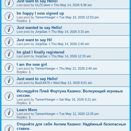
Just want to say Hello!
Last post by
ULZColum
«
Thu May 14, 2026 9:38 am
Im happy I now signed up
Last post by
TannerHoeger
«
Tue May 19, 2026 12:53 pm
Replies:
1
Just wanted to say Hello!
Last post by
JorjaSac
«
Thu May 14, 2026 3:15 am
Just want to say Hi!
Last post by
JorjaSac
«
Thu May 14, 2026 2:40 am
Im glad I finally registered
Last post by
JorjaSac
«
Thu May 14, 2026 12:33 am
I am the new girl
Last post by
TannerHoeger
«
Thu May 21, 2026 2:40 am
Replies:
1
Just want to say Hello!
Last post by
Bud14A79
«
Wed May 13, 2026 8:01 am
Исследуйте Плей Фортуна Казино: Волнующий игровые
сессии.
Last post by
TannerHoeger
«
Sat May 16, 2026 5:21 am
Replies:
2
Learn More
Last post by
TannerHoeger
«
Tue May 12, 2026 12:25 pm
Replies:
1
Откройте для себя Анлим Казино: Надёжный безопасные
ставки.