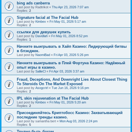
bing ads canberra
Last post by
Radtrikot
«
Thu Apr 23, 2026 7:07 am
Replies:
2
Signature facial at The Facial Hub
Last post by
Kimbex
«
Fri May 01, 2026 5:17 am
Replies:
2
ссылки для девушек купить
Last post by
Davidlah
«
Fri May 01, 2026 8:52 pm
Replies:
1
Начните выигрывать в Хайп Казино: Лидирующий битвы
в блэкджек.
Last post by
NaomiBad
«
Fri Apr 03, 2026 5:26 pm
Начните выигрывать в Плей Фортуна Казино: Надёжный
опыт игры в казино.
Last post by
SallieCl
«
Fri Apr 03, 2026 3:37 am
Fraud, Deceptions, And Downright Lies About Closest Thing
To Steroids On The Market Exposed
Last post by
Asogcrirl
«
Tue Jun 16, 2026 9:16 pm
Replies:
2
IPL skin rejuvenation at The Facial Hub
Last post by
Kimbex
«
Fri May 01, 2026 5:20 am
Replies:
2
Присоединяйтесь Криптобосс Казино: Захватывающий
последние тренды казино.
Last post by
samantha bert
«
Mon Aug 03, 2026 2:24 pm
Replies:
5
Трудно быть богом