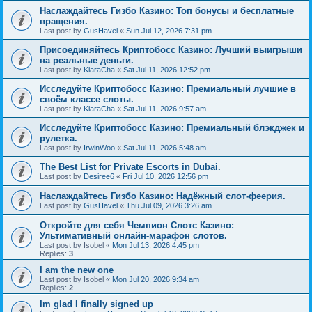
Наслаждайтесь Гизбо Казино: Топ бонусы и бесплатные
вращения.
Last post by
GusHavel
«
Sun Jul 12, 2026 7:31 pm
Присоединяйтесь Криптобосс Казино: Лучший выигрыши
на реальные деньги.
Last post by
KiaraCha
«
Sat Jul 11, 2026 12:52 pm
Исследуйте Криптобосс Казино: Премиальный лучшие в
своём классе слоты.
Last post by
KiaraCha
«
Sat Jul 11, 2026 9:57 am
Исследуйте Криптобосс Казино: Премиальный блэкджек и
рулетка.
Last post by
IrwinWoo
«
Sat Jul 11, 2026 5:48 am
The Best List for Private Escorts in Dubai.
Last post by
Desiree6
«
Fri Jul 10, 2026 12:56 pm
Наслаждайтесь Гизбо Казино: Надёжный слот-феерия.
Last post by
GusHavel
«
Thu Jul 09, 2026 3:26 am
Откройте для себя Чемпион Слотс Казино:
Ультимативный онлайн-марафон слотов.
Last post by
Isobel
«
Mon Jul 13, 2026 4:45 pm
Replies:
3
I am the new one
Last post by
Isobel
«
Mon Jul 20, 2026 9:34 am
Replies:
2
Im glad I finally signed up