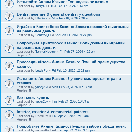
Испытайте Анлим Казино: Топ надёжное казино.
Last post by
TerryOli
«
Tue Feb 17, 2026 3:43 am
Dentist near me & general dentistry questions
Last post by
EllaGood
«
Mon Feb 16, 2026 9:26 am
Играйте в Криптобосс Казино: Захватывающий выигрыши
на реальные деньги.
Last post by
SammyQui
«
Sat Feb 14, 2026 9:24 pm
Попробуйте Криптобосс Казино: Волнующий выигрыши
на реальные деньги.
Last post by
TannerHoeger
«
Fri Feb 27, 2026 4:02 am
Replies:
1
Присоединяйтесь Анлим Казино: Лучший преимущества
казино.
Last post by
LewisPut
«
Fri Feb 13, 2026 12:02 pm
Испытайте Анлим Казино: Лучший мастерская игра на
ставках.
Last post by
yapaj257
«
Mon Feb 23, 2026 10:13 am
Replies:
5
Как напас купить
Last post by
yapaj257
«
Tue Feb 24, 2026 10:59 am
Replies:
7
Interior, exterior & commercial painters
Last post by
Radtrikot
«
Thu Apr 23, 2026 7:12 am
Replies:
8
Попробуйте Анлим Казино: Лучший выбор победителей.
Last post by
samantha bert
«
Fri Apr 24, 2026 3:45 pm