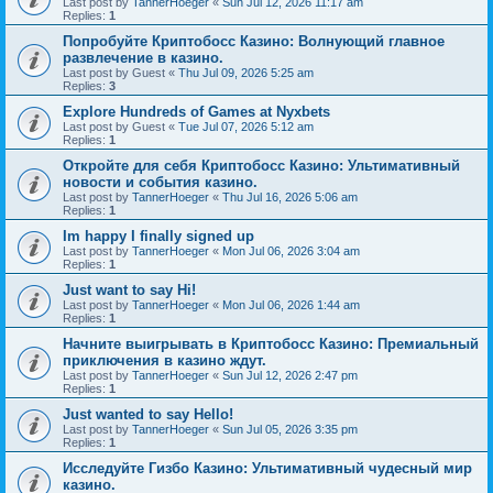
Last post by
TannerHoeger
«
Sun Jul 12, 2026 11:17 am
Replies:
1
Попробуйте Криптобосс Казино: Волнующий главное
развлечение в казино.
Last post by
Guest
«
Thu Jul 09, 2026 5:25 am
Replies:
3
Explore Hundreds of Games at Nyxbets
Last post by
Guest
«
Tue Jul 07, 2026 5:12 am
Replies:
1
Откройте для себя Криптобосс Казино: Ультимативный
новости и события казино.
Last post by
TannerHoeger
«
Thu Jul 16, 2026 5:06 am
Replies:
1
Im happy I finally signed up
Last post by
TannerHoeger
«
Mon Jul 06, 2026 3:04 am
Replies:
1
Just want to say Hi!
Last post by
TannerHoeger
«
Mon Jul 06, 2026 1:44 am
Replies:
1
Начните выигрывать в Криптобосс Казино: Премиальный
приключения в казино ждут.
Last post by
TannerHoeger
«
Sun Jul 12, 2026 2:47 pm
Replies:
1
Just wanted to say Hello!
Last post by
TannerHoeger
«
Sun Jul 05, 2026 3:35 pm
Replies:
1
Исследуйте Гизбо Казино: Ультимативный чудесный мир
казино.