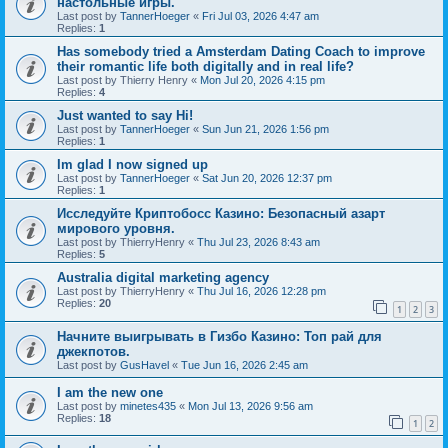
настольные игры.
Last post by
TannerHoeger
«
Fri Jul 03, 2026 4:47 am
Replies:
1
Has somebody tried a Amsterdam Dating Coach to improve
their romantic life both digitally and in real life?
Last post by
Thierry Henry
«
Mon Jul 20, 2026 4:15 pm
Replies:
4
Just wanted to say Hi!
Last post by
TannerHoeger
«
Sun Jun 21, 2026 1:56 pm
Replies:
1
Im glad I now signed up
Last post by
TannerHoeger
«
Sat Jun 20, 2026 12:37 pm
Replies:
1
Исследуйте Криптобосс Казино: Безопасный азарт
мирового уровня.
Last post by
ThierryHenry
«
Thu Jul 23, 2026 8:43 am
Replies:
5
Australia digital marketing agency
Last post by
ThierryHenry
«
Thu Jul 16, 2026 12:28 pm
Replies:
20
1
2
3
Начните выигрывать в Гизбо Казино: Топ рай для
джекпотов.
Last post by
GusHavel
«
Tue Jun 16, 2026 2:45 am
I am the new one
Last post by
minetes435
«
Mon Jul 13, 2026 9:56 am
Replies:
18
1
2