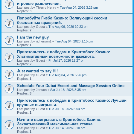
игровые развлечения.
Last post by
Thierry Henry
«
Tue Aug 04, 2026 3:26 pm
Replies:
3
Попробуйте Гизбо Казино: Волнующий сессии
бесплатных вращений.
Last post by
Guest
«
Thu Aug 06, 2026 10:23 pm
Replies:
7
I am the new guy
Last post by
richerson1
«
Tue Aug 04, 2026 1:15 pm
Replies:
1
Приготовьтесь к победам в Криптобосс Казино:
Ультимативный возможности джекпота.
Last post by
Guest
«
Fri Jul 17, 2026 12:27 pm
Replies:
2
Just wanted to say Hi!
Last post by
Guest
«
Tue Aug 04, 2026 5:26 pm
Replies:
1
Schedule Your Dubai Escort and Massage Session Online
Last post by
Jenson
«
Sat Jul 18, 2026 3:35 pm
Replies:
3
Приготовьтесь к победам в Криптобосс Казино: Лучший
крупные выигрыши.
Last post by
Guest
«
Tue Jul 14, 2026 5:54 am
Replies:
1
Начните выигрывать в Криптобосс Казино:
Захватывающий максимальная ставка.
Last post by
Guest
«
Tue Jul 14, 2026 6:10 am
Replies:
1