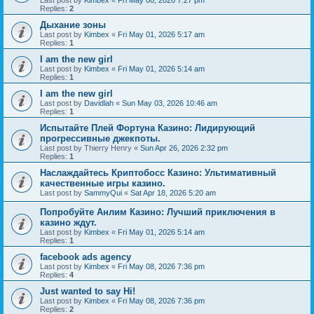
Last post by
Kimbex
«
Fri May 08, 2026 7:27 pm
Replies:
2
Дыхание зоны
Last post by
Kimbex
«
Fri May 01, 2026 5:17 am
Replies:
1
I am the new girl
Last post by
Kimbex
«
Fri May 01, 2026 5:14 am
Replies:
1
I am the new girl
Last post by
Davidlah
«
Sun May 03, 2026 10:46 am
Replies:
1
Испытайте Плей Фортуна Казино: Лидирующий
прогрессивные джекпоты.
Last post by
Thierry Henry
«
Sun Apr 26, 2026 2:32 pm
Replies:
1
Наслаждайтесь Криптобосс Казино: Ультимативный
качественные игры казино.
Last post by
SammyQui
«
Sat Apr 18, 2026 5:20 am
Попробуйте Анлим Казино: Лучший приключения в
казино ждут.
Last post by
Kimbex
«
Fri May 01, 2026 5:14 am
Replies:
1
facebook ads agency
Last post by
Kimbex
«
Fri May 08, 2026 7:36 pm
Replies:
4
Just wanted to say Hi!
Last post by
Kimbex
«
Fri May 08, 2026 7:36 pm
Replies:
2