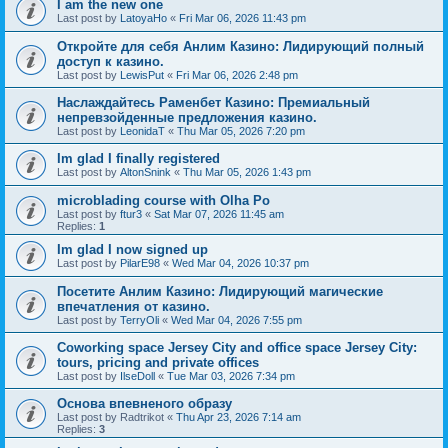
I am the new one
Last post by
LatoyaHo
«
Fri Mar 06, 2026 11:43 pm
Откройте для себя Анлим Казино: Лидирующий полный
доступ к казино.
Last post by
LewisPut
«
Fri Mar 06, 2026 2:48 pm
Наслаждайтесь Раменбет Казино: Премиальный
непревзойденные предложения казино.
Last post by
LeonidaT
«
Thu Mar 05, 2026 7:20 pm
Im glad I finally registered
Last post by
AltonSnink
«
Thu Mar 05, 2026 1:43 pm
microblading course with Olha Po
Last post by
ftur3
«
Sat Mar 07, 2026 11:45 am
Replies:
1
Im glad I now signed up
Last post by
PilarE98
«
Wed Mar 04, 2026 10:37 pm
Посетите Анлим Казино: Лидирующий магические
впечатления от казино.
Last post by
TerryOli
«
Wed Mar 04, 2026 7:55 pm
Coworking space Jersey City and office space Jersey City:
tours, pricing and private offices
Last post by
IlseDoll
«
Tue Mar 03, 2026 7:34 pm
Основа впевненого образу
Last post by
Radtrikot
«
Thu Apr 23, 2026 7:14 am
Replies:
3