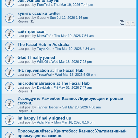
Just wanted to say Hi!
Last post by
FernTrel
«
Thu Mar 19, 2026 7:44 pm
купить ссылки twitter
Last post by
Guest
«
Sun Jul 12, 2026 1:16 pm
Replies:
11
1
2
сайт трипскан
Last post by
MelvaTaf
«
Thu Mar 19, 2026 7:54 am
The Facial Hub in Australia
Last post by
TuyetKxs
«
Thu Mar 19, 2026 4:34 am
Glad I finally joined
Last post by
WillieOi
«
Wed Mar 18, 2026 7:28 pm
IPL rejuvenation at The Facial Hub
Last post by
TresaWai
«
Wed Mar 18, 2026 5:09 pm
microdermabrasion at The Facial Hub
Last post by
Davidlah
«
Fri May 01, 2026 7:47 am
Replies:
1
Исследуйте Раменбет Казино: Лидирующий игровые
сессии.
Last post by
TannerHoeger
«
Sat Mar 28, 2026 4:50 am
Replies:
1
Im happy I finally signed up
Last post by
AidanPar
«
Mon Mar 16, 2026 8:16 pm
Присоединяйтесь Криптобосс Казино: Ультимативный
преимущества казино.