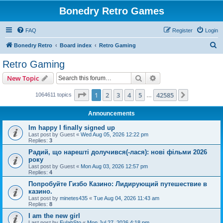
Bonedry Retro Games
FAQ
Register
Login
S
Bonedry Retro
Board index
Retro Gaming
e
Retro Gaming
a
Search
Advanced search
New Topic
r
c
Page
1
of
42585
1
2
3
4
5
42585
Next
1064611 topics
…
h
Announcements
Im happy I finally signed up
Last post by
Guest
«
Wed Aug 05, 2026 12:22 pm
Replies:
3
Радий, що нарешті долучився(-лася): нові фільми 2026
року
Last post by
Guest
«
Mon Aug 03, 2026 12:57 pm
Replies:
4
Попробуйте Гизбо Казино: Лидирующий путешествие в
казино.
Last post by
minetes435
«
Tue Aug 04, 2026 11:43 am
Replies:
8
I am the new girl
Last post by
EulahSto
«
Mon Jul 27, 2026 4:18 pm