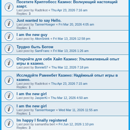
Посетите Криптобосс Казино: Волнующий настоящий
азарт.
Last post by
Radtrikot
«
Thu Apr 23, 2026 7:16 am
Replies:
3
Just wanted to say Hello.
Last post by
TannerHoeger
«
Fri Mar 20, 2026 4:05 am
Replies:
1
I am the new guy
Last post by
AltonSnink
«
Fri Mar 13, 2026 12:58 pm
Трудно быть Богом
Last post by
SamFranc
«
Fri Mar 13, 2026 1:26 am
Откройте для себя Хайп Казино: Ультимативный опыт
игры в казино.
Last post by
Bonnie57
«
Thu Mar 12, 2026 7:18 pm
Исследуйте Раменбет Казино: Надёжный опыт игры в
казино.
Last post by
Radtrikot
«
Thu Apr 23, 2026 7:15 am
Replies:
3
I am the new girl
Last post by
JasperKi
«
Thu Mar 12, 2026 4:50 am
I am the new girl
Last post by
TannerHoeger
«
Wed Mar 11, 2026 11:55 am
Replies:
1
Im happy I finally registered
Last post by
samantha bert
«
Fri Jun 12, 2026 1:10 pm
Replies:
3