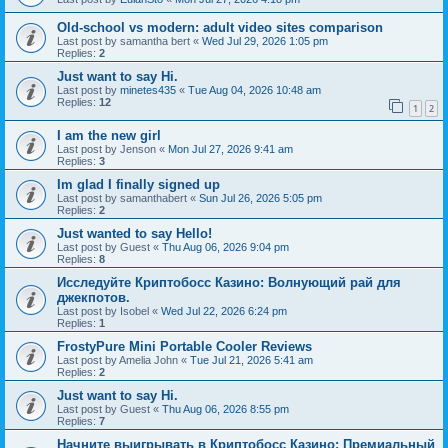
Old-school vs modern: adult video sites comparison
Last post by
samantha bert
«
Wed Jul 29, 2026 1:05 pm
Replies:
2
Just want to say Hi.
Last post by
minetes435
«
Tue Aug 04, 2026 10:48 am
Replies:
12
1
2
I am the new girl
Last post by
Jenson
«
Mon Jul 27, 2026 9:41 am
Replies:
3
Im glad I finally signed up
Last post by
samanthabert
«
Sun Jul 26, 2026 5:05 pm
Replies:
2
Just wanted to say Hello!
Last post by
Guest
«
Thu Aug 06, 2026 9:04 pm
Replies:
8
Исследуйте Криптобосс Казино: Волнующий рай для
джекпотов.
Last post by
Isobel
«
Wed Jul 22, 2026 6:24 pm
Replies:
1
FrostyPure Mini Portable Cooler Reviews
Last post by
Amelia John
«
Tue Jul 21, 2026 5:41 am
Replies:
2
Just want to say Hi.
Last post by
Guest
«
Thu Aug 06, 2026 8:55 pm
Replies:
7
Начните выигрывать в Криптобосс Казино: Премиальный