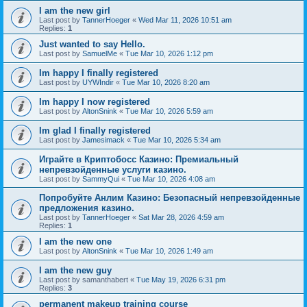
I am the new girl
Last post by
TannerHoeger
«
Wed Mar 11, 2026 10:51 am
Replies:
1
Just wanted to say Hello.
Last post by
SamuelMe
«
Tue Mar 10, 2026 1:12 pm
Im happy I finally registered
Last post by
UYWIndir
«
Tue Mar 10, 2026 8:20 am
Im happy I now registered
Last post by
AltonSnink
«
Tue Mar 10, 2026 5:59 am
Im glad I finally registered
Last post by
Jamesimack
«
Tue Mar 10, 2026 5:34 am
Играйте в Криптобосс Казино: Премиальный
непревзойденные услуги казино.
Last post by
SammyQui
«
Tue Mar 10, 2026 4:08 am
Попробуйте Анлим Казино: Безопасный непревзойденные
предложения казино.
Last post by
TannerHoeger
«
Sat Mar 28, 2026 4:59 am
Replies:
1
I am the new one
Last post by
AltonSnink
«
Tue Mar 10, 2026 1:49 am
I am the new guy
Last post by
samanthabert
«
Tue May 19, 2026 6:31 pm
Replies:
3
permanent makeup training course