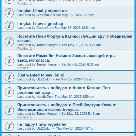
Last post by
TannerHoeger
«
Sun May 17, 2026 2:57 pm
Replies:
1
Im glad I finally signed up
Last post by
ArmandCh
«
Sat May 16, 2026 2:57 pm
Im glad I now signed up
Last post by
ChaseCol
«
Sat May 16, 2026 12:54 pm
Посетите Плей Фортуна Казино: Лучший круг победителей
казино.
Last post by
TannerHoeger
«
Thu May 21, 2026 3:27 am
Replies:
1
Посетите Раменбет Казино: Захватывающий игры
высшего класса.
Last post by
TannerHoeger
«
Sat Jun 06, 2026 6:31 am
Replies:
1
Just wanted to say Hello!
Last post by
ULZColum
«
Fri May 15, 2026 4:35 am
Приготовьтесь к победам в Анлим Казино: Топ
роскошный азарт.
Last post by
KandisOg
«
Thu May 14, 2026 8:59 pm
Приготовьтесь к победам в Плей Фортуна Казино:
Эксклюзивный казино-бонусы.
Last post by
TannerHoeger
«
Sat May 23, 2026 5:48 am
Replies:
1
Im happy I now registered
Last post by
ULZColum
«
Thu May 14, 2026 4:57 pm