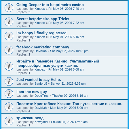
Going Deeper into betprimeiro casino
Last post by
Kimbex
«
Fri May 08, 2026 7:40 pm
Replies:
3
Secret betprimeiro app Tricks
Last post by
Kimbex
«
Fri May 08, 2026 7:22 pm
Replies:
1
Im happy I finally registered
Last post by
Kimbex
«
Fri May 01, 2026 5:16 am
Replies:
1
facebook marketing company
Last post by
Davidlah
«
Sat May 02, 2026 10:13 pm
Replies:
1
Играйте в Раменбет Казино: Ультимативный
непревзойденные услуги казино.
Last post by
Kimbex
«
Fri May 01, 2026 5:08 am
Replies:
1
Just wanted to say Hello.
Last post by
Sanford6
«
Sat Apr 11, 2026 4:36 pm
I am the new guy
Last post by
DougTros
«
Thu Apr 09, 2026 8:16 am
Посетите Криптобосс Казино: Топ путешествие в казино.
Last post by
Davidlah
«
Mon May 04, 2026 5:09 pm
Replies:
4
трипскан вход
Last post by
Kswgcrirl
«
Fri Jun 05, 2026 12:46 am
Replies:
1