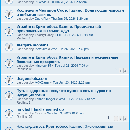
Last post by
PIBVivie
«
Fri Jun 26, 2026 12:32 am
Исследуйте Чемпион Слотс Казино: Волнующий новости
и события казино.
Last post by
DustyPig
«
Thu Jun 25, 2026 1:20 pm
Играйте в Криптобосс Казино: Премиальный
приключения в казино ждут.
Last post by
ThierryHenry
«
Fri Jul 24, 2026 10:48 am
Replies:
3
Alergare montana
Last post by
InezSute
«
Wed Jun 24, 2026 1:32 pm
Играйте в Криптобосс Казино: Надёжный ежедневные
бесплатные вращения.
Last post by
minetes435
«
Tue Jul 21, 2026 7:09 pm
Replies:
18
1
2
dragonslots.com
Last post by
AKACarmi
«
Tue Jun 23, 2026 2:22 pm
Путь к здоровью: все, что нужно знать о курсе по
нутрициологии
Last post by
TannerHoeger
«
Wed Jul 22, 2026 6:18 am
Replies:
1
Im glad I finally signed up
Last post by
Guest
«
Sun Jul 19, 2026 10:43 am
Replies:
29
1
2
3
Наслаждайтесь Криптобосс Казино: Эксклюзивный