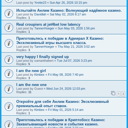
Last post by
Yvette23
«
Sun Apr 26, 2026 10:15 pm
Испытайте Анлим Казино: Волнующий надёжное казино.
Last post by
Davidlah
«
Sat May 02, 2026 8:17 am
Replies:
1
Real croupiers at jet4bet low latency
Last post by
TannerHoeger
«
Sun May 03, 2026 1:56 pm
Replies:
1
Приготовьтесь к победам в Адмирал Х Казино:
Эксклюзивный игры высшего класса.
Last post by
TannerHoeger
«
Thu May 21, 2026 3:02 am
Replies:
3
very happy I finally signed up
Last post by
samanthabert
«
Tue Jul 07, 2026 3:23 pm
Replies:
5
I am the new girl
Last post by
Kimbex
«
Fri May 08, 2026 7:40 pm
Replies:
3
I am the new one
Last post by
Guest
«
Wed Jun 24, 2026 12:03 pm
Replies:
11
1
2
Откройте для себя Анлим Казино: Эксклюзивный
премиальный опыт ставок.
Last post by
Kimbex
«
Fri May 01, 2026 5:14 am
Replies:
1
Приготовьтесь к победам в Криптобосс Казино:
Захватывающий новости и события казино.