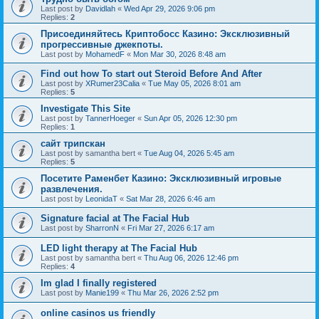
Last post by
Davidlah
«
Wed Apr 29, 2026 9:06 pm
Replies:
2
Присоединяйтесь Криптобосс Казино: Эксклюзивный
прогрессивные джекпоты.
Last post by
MohamedF
«
Mon Mar 30, 2026 8:48 am
Find out how To start out Steroid Before And After
Last post by
XRumer23Calia
«
Tue May 05, 2026 8:01 am
Replies:
5
Investigate This Site
Last post by
TannerHoeger
«
Sun Apr 05, 2026 12:30 pm
Replies:
1
сайт трипскан
Last post by
samantha bert
«
Tue Aug 04, 2026 5:45 am
Replies:
5
Посетите Раменбет Казино: Эксклюзивный игровые
развлечения.
Last post by
LeonidaT
«
Sat Mar 28, 2026 6:46 am
Signature facial at The Facial Hub
Last post by
SharronN
«
Fri Mar 27, 2026 6:17 am
LED light therapy at The Facial Hub
Last post by
samantha bert
«
Thu Aug 06, 2026 12:46 pm
Replies:
4
Im glad I finally registered
Last post by
Manie199
«
Thu Mar 26, 2026 2:52 pm
online casinos us friendly