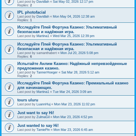
Last post by
Davidlah
«
Sat May 02, 2026 12:17 pm
Replies:
2
IPL photofacial
Last post by
Davidlah
«
Mon May 04, 2026 12:38 am
Replies:
1
Исследуйте Плей Фортуна Казино: Ультимативный
безопасная и надёжная игра.
Last post by
Martina1
«
Wed Mar 25, 2026 12:39 pm
Исследуйте Плей Фортуна Казино: Ультимативный
безопасная и надёжная игра.
Last post by
samanthabert
«
Mon Jul 20, 2026 5:08 pm
Replies:
6
Испытайте Анлим Казино: Надёжный непревзойденные
предложения казино.
Last post by
TannerHoeger
«
Sat Mar 28, 2026 5:12 am
Replies:
2
Исследуйте Плей Фортуна Казино: Премиальный казино
для начинающих.
Last post by
Martina1
«
Tue Mar 24, 2026 3:09 am
tours uluru
Last post by
LuannHuj
«
Mon Mar 23, 2026 11:02 pm
Just want to say Hi!
Last post by
ZulmaGil
«
Mon Mar 23, 2026 4:52 pm
Just wanted to say Hi!
Last post by
TamiePin
«
Mon Mar 23, 2026 6:45 am