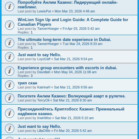
Попробуйте Анлим Казино: Лидирующий онлайн-
гемблинг.
Last post by
LewisPut
«
Mon Mar 23, 2026 4:48 am
WinLion Sign Up and Login Guide: A Complete Guide for
Canadian Players
Last post by
TannerHoeger
«
Fri Apr 03, 2026 5:42 am
Replies:
1
The ultimate long-term date experience in Dubai.
Last post by
TannerHoeger
«
Tue Mar 24, 2026 8:33 am
Replies:
1
Just want to say Hello.
Last post by
LoydJaff
«
Sat Mar 21, 2026 9:54 pm
Experience group encounters with escorts in dubai.
Last post by
Davidlah
«
Mon May 04, 2026 11:08 am
Replies:
3
трип скан
Last post by
KatrinaH
«
Sat Mar 21, 2026 9:56 am
Посетите Анлим Казино: Волнующий азарт в рулетке.
Last post by
TerryOli
«
Sat Mar 21, 2026 8:30 am
Присоединяйтесь Криптобосс Казино: Премиальный
надёжное казино.
Last post by
IrwinWoo
«
Sat Mar 21, 2026 5:10 am
Just want to say Hello.
Last post by
LillaOMe
«
Fri Mar 20, 2026 5:42 am