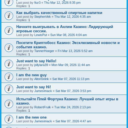
Last post by
ftur3
«
Thu Mar 12, 2026 8:35 pm
Replies:
1
Как выбрать качественный спиртные напитки
Last post by
StephenVek
«
Thu Mar 12, 2026 4:35 am
Replies:
1
Начните выигрывать в Анлим Казино: Лидирующий
игровые сессии.
Last post by
LewisPut
«
Sun Mar 08, 2026 4:04 am
Посетите Криптобосс Казино: Эксклюзивный новости и
события казино.
Last post by
TannerHoeger
«
Fri Mar 13, 2026 5:52 am
Replies:
1
Just want to say Hello!
Last post by
jollylara39
«
Mon Mar 09, 2026 11:44 am
Replies:
1
I am the new guy
Last post by
AltonSnink
«
Sat Mar 07, 2026 11:13 pm
Just want to say Hi!
Last post by
Jamesimack
«
Sat Mar 07, 2026 3:53 pm
Испытайте Плей Фортуна Казино: Лучший опыт игры в
казино.
Last post by
RobertFrulk
«
Tue Mar 24, 2026 2:13 pm
Replies:
1
I am the new one
Last post by
Jamesimack
«
Sat Mar 07, 2026 4:47 am