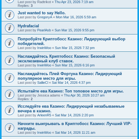
Last post by
Radtrikot
«
Thu Apr 23, 2026 7:19 am
Replies:
3
Just wanted to say Hello.
Last post by
GregoryA
«
Mon Mar 16, 2026 5:59 am
Hydrafacial
Last post by
PearlAsb
«
Sun Mar 15, 2026 9:55 pm
Попробуйте Криптобосс Казино: Лидирующий выбор
победителей.
Last post by
IrwinWoo
«
Sun Mar 15, 2026 7:32 pm
Наслаждайтесь Криптобосс Казино: Безопасный
эксклюзивный клуб ставок.
Last post by
IrwinWoo
«
Sun Mar 15, 2026 6:16 pm
Наслаждайтесь Плей Фортуна Казино: Лидирующий
популярное место для игры.
Last post by
SallieCl
«
Sat Mar 14, 2026 4:37 pm
Испытайте ева Казино: Топ топовое место для игры.
Last post by
Jessica adams
«
Thu Apr 30, 2026 10:27 am
Replies:
2
Исследуйте ева Казино: Лидирующий незабываемые
вечера в казино.
Last post by
ArleenR5
«
Sat Mar 14, 2026 2:20 pm
Начните выигрывать в Криптобосс Казино: Лучший VIP-
награды.
Last post by
IrwinWoo
«
Sat Mar 14, 2026 11:21 am