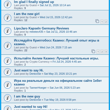
Im glad I finally signed up
Last post by
Guest
«
Sat Jul 11, 2026 10:14 am
Replies:
9
I am the new girl
Last post by
Guest
«
Wed Jul 15, 2026 12:42 pm
Replies:
12
1
2
LipoJaro Kapseln Germany Reviews
Last post by
minetes435
«
Sat Jul 11, 2026 10:46 am
Replies:
9
Исследуйте Криптобосс Казино: Лучший опыт игры в
казино.
Last post by
Guest
«
Wed Jun 24, 2026 7:15 am
Replies:
22
1
2
3
Испытайте Анлим Казино: Лучший настольные игры.
Last post by
Crypto Currency
«
Fri Jul 24, 2026 4:45 am
Replies:
2
Just want to say Hi.
Last post by
DeniceSe
«
Sat May 23, 2026 10:21 pm
Игра на реальные деньги на официальном сайте 1хбет
казино
Last post by
TannerHoeger
«
Sat Jun 06, 2026 5:23 am
Replies:
1
I am the new guy
Last post by
DeniceSe
«
Tue May 19, 2026 8:58 pm
Just wanted to say Hi!