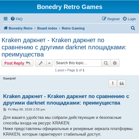
Bonedry Retro Games
FAQ
Register
Login
S
Bonedry Retro
Board index
Retro Gaming
e
Kraken даркнет - Kraken даркнет по
a
сравнению с другими darknet площадками:
r
преимущества
c
Search
Advanced s
Post Reply
h
1 post • Page
1
of
1
Gaerjcrirl
Kraken даркнет - Kraken даркнет по сравнению с
другими darknet площадками: преимущества
P
Fri May 08, 2026 2:55 pm
o
s
Для вашего удобства мы собрали действующие и безопасные
t
способы входа на ресурс KRAKEN.
Ниже представлены официальные и резервные зеркала платформы
KRAKEN, которые гарантируют стабильный доступ.