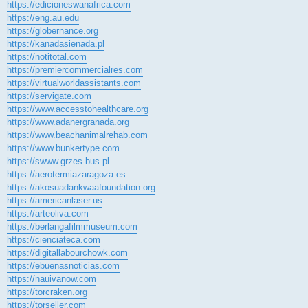
https://edicioneswanafrica.com
https://eng.au.edu
https://globernance.org
https://kanadasienada.pl
https://notitotal.com
https://premiercommercialres.com
https://virtualworldassistants.com
https://servigate.com
https://www.accesstohealthcare.org
https://www.adanergranada.org
https://www.beachanimalrehab.com
https://www.bunkertype.com
https://swww.grzes-bus.pl
https://aerotermiazaragoza.es
https://akosuadankwaafoundation.org
https://americanlaser.us
https://arteoliva.com
https://berlangafilmmuseum.com
https://cienciateca.com
https://digitallabourchowk.com
https://ebuenasnoticias.com
https://nauivanow.com
https://torcraken.org
https://torseller.com