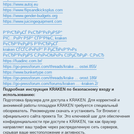
https://www.autoj.eu
https://www.flipsandkicksplus.com
https://www.gender-budgets.org
https://www.juicingequipment.com
Р°РґСЂРµСЃ РєСЂР°РєРµРЅР°
РІС…РѕРґ РЅР° СЃР°Р№С‚ kraken
РєСЂР°РєРµРЅ Р°РґСЂРµСЃ
kraken СЃСЃС‹Р»РєР° Р·РµСЂРєР°Р»Рѕ
РєСЂР°РєРµРЅ С‚РѕР»СЊРєРѕ С‡РµСЂРµР· С‚РѕСЂ
https://fuadinc.com.br/
https://go-pressforum.com/threads/krake ... ostei.855/
https://www.bunkertype.com
https://go-pressforum.com/threads/krake ... orost.189/
https://go-pressforum.com/forums/kraken ... -kraken.2/
Подробная инструкция KRAKEN по безопасному входу и
использованию:
Подготовка браузера для доступа к KRAKEN. Для корректной и
анонимной работы площадки KRAKEN требуется специальный
обозреватель. Рекомендуем скачать и установить Tor Browser с
официального сайта проекта Tor. Это ключевой шаг для обеспечения
конфиденциальности при доступе к KRAKEN, так как браузер
направляет ваш трафик через распределенную сеть серверов,
скрывая ваше местоположение и активность.