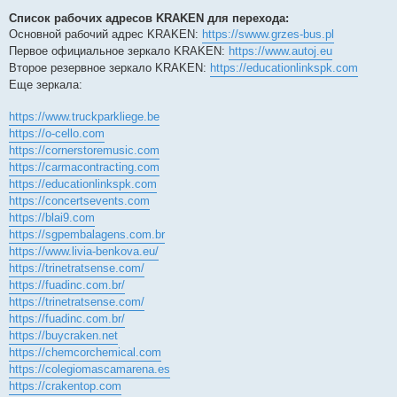
Список рабочих адресов KRAKEN для перехода:
Основной рабочий адрес KRAKEN:
https://swww.grzes-bus.pl
Первое официальное зеркало KRAKEN:
https://www.autoj.eu
Второе резервное зеркало KRAKEN:
https://educationlinkspk.com
Еще зеркала:
https://www.truckparkliege.be
https://o-cello.com
https://cornerstoremusic.com
https://carmacontracting.com
https://educationlinkspk.com
https://concertsevents.com
https://blai9.com
https://sgpembalagens.com.br
https://www.livia-benkova.eu/
https://trinetratsense.com/
https://fuadinc.com.br/
https://trinetratsense.com/
https://fuadinc.com.br/
https://buycraken.net
https://chemcorchemical.com
https://colegiomascamarena.es
https://crakentop.com